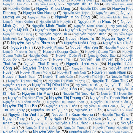
Nguyễn Huy (HD)
(1)
Nguyễn Huy Khôi
(1)
Nguyễn Huỳnh
(1)
Nguyễn Hữu Minh
(1
Nguyễn Hữu Thuần
(4)
Nguyễn Hữu Phú
(1)
Nguyễn Hữu Quý
(2)
Nguyễn Hữu Trun
Nguyễn Khoa Đăng
(51)
Nguyễn Kiề
(2)
Nguyễn Khiêm
(1)
Nguyễn Kiều Lam
(2)
Phương
(3)
Nguyễn Kim Hương
(7)
Nguyễ
Nguyễn Kim Thịnh
(1)
Nguyễn Lam
(2)
Nguyễn Minh Dũng
(46)
Lương Vỵ
(4)
Nguyên Minh
(1)
Nguyễn Minh Hoà
(1
Nguyễn Minh Phúc
(47)
Nguyễ
Nguyễn Minh Khiêm
(1)
Nguyễn Minh Nguyệt
(1)
Minh Quang
(5)
Nguyễn Minh Thuận
(9)
Nguyễn Minh Toàn
(1)
Nguyễn Mỳ
(1
Nguyễn Mỹ Nữ
(3)
Nguyễn Nga
(14)
Nguyễn Nghiêm
(3)
Nguyễn Ngọc Dũng
(1
Nguyễn Ngọc Hà
(4)
Nguyễn Ngọc Hưng
(6)
Nguyễn Ngọc Đặng
(1)
Nguyễn Ngọ
Nguyễn Ngọc Thơ
(31)
Nguyễn Nguy An
Nguyễn Ngọc Tư
(5)
Minh Anh
(1)
(21)
Nguyễn Nguyên Phượng
(69)
Nguyễn Nhật Hùng
(4)
Nguyễn Như Tuấ
Nguyễn Phin
(30)
(14)
Nguyễn Phú Yên
(8)
Nguyên Phong
(1)
Nguyễn Phượng
(2
Nguyễn Quang Quân
(8)
Nguyễn Phương Dung
(2)
Nguyễn Quang Tâm
(2)
Nguyễ
Quang Tuấn
(1)
Nguyễn Quân
(2)
Nguyễn Quốc Ái
(1)
Nguyễn Quốc Bảo
(1)
Nguyễ
Nguyễn Tấn Thuyên
(3)
Nguyễ
Quốc Đông
(1)
Nguyễn Quy
(2)
Nguyên Tâm
(1)
Nguyễn Thái Huy
(35)
Nguyễn Thàn
Thái An
(3)
Nguyễn Thái Dương
(6)
Công
(48)
Nguyễn Thành Giang
(22)
Nguyễn Than
Nguyễn Thanh Hải
(1)
Huyền
(8)
Nguyễn Thành Nhân
(18
Nguyễn Thanh Mừng
(1)
Nguyễn Thánh Ngã
(1)
Nguyễn Thanh Tuấn
(7)
Nguyễn Thanh Xuân
(2)
Nguyễn Thế Kiên
(1)
Nguyễn Thế K
Nguyễn Thị Cẩm Thuỳ
(3
(1)
Nguyễn Thị Ánh Huỳnh
(2)
Nguyễn Thị Bích Phượng
(2)
Nguyễn Thị Diệu Hiền
(3)
Nguyễn Thị Hằn
Nguyễn Thị Chi
(2)
Nguyễn Thị Hải
(1)
(7)
Nguyễn Thị Hồng Đào
(10)
Nguyễn Thị Hậu
(1)
Nguyễn Thị Huệ
(1)
Nguyễn Th
Nguyễn Thị Mây
(127)
Kim Huệ
(2)
Nguyễn Thị Ngọc Hải
(1)
Nguyễn Thị Ngọc Se
Nguyễn Thị Phụng
(27)
Nguyễn Thị Như Tâm
(3)
Nguyễn Thị Thanh Bình
(6
(2)
Nguyễn Thị Thành Nhân
(1)
Nguyễn Thị Thanh Toàn
(1)
Nguyễn Thị Thanh Xuân
(1
Nguyễn Thị Thu Ba
(23)
Nguyễ
Nguyễn Thị Thu Hiền
(1)
Nguyễn Thị Thu Hoài
(1)
Thị Thu Thuý
(3)
Nguyễn Thị Thùy Linh
(3)
Nguyễn Thị Tiết
(3)
Nguyễn Thị Tuyế
Nguyễn Thị Việt Hà
(39)
Nguyễn Thị Xuân Hương
(14)
(1)
Nguyễn Thu Hằng
(1
Nguyễn Thủy
(4)
Nguyễn Thúy Ngân
(13)
Nguyễn Thườn
Nguyễn Thuý Quỳnh
(2)
Nguyễ
Kham
(3)
Nguyễn Tiến Đường
(8)
Nguyễn Thượng Trí
(2)
Nguyễn Trần
(1)
Trí Tài
(40)
Nguyễn Trọng Luân
(2)
Nguyễn Trung
(1)
Nguyễn Trung Nguyên
(1
Nguyễn Văn Ân
(68)
Nguyễn Tuyển
(4)
Nguyễn Văn Bút
(6)
Nguyễn Văn Công
(2