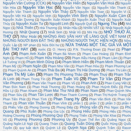
Nguyễn Văn Cường (CCK)
(4)
Nguyễn Văn Hiến
(5)
Nguyễn Văn Hoà
(5)
Nguyễ
Nguyễn Văn Học
(55)
Văn Hòa
(2)
Nguyễn Văn Ngọc
(1)
Nguyễn Văn Thanh
(1
Nguyễn Văn Thảo
(17)
Nguyễn Văn Thành
(1)
Nguyễn Văn Toan
(1)
Nguyên Vi
(1
Nguyễn Vĩnh Bình
(3)
Nguyễn Xuân Cảm
(3
Nguyễn Việt Hà
(2)
Nguyễn Vinh
(1)
Nguyễn Xuân Dương
(1)
Nguyễn Xuân Khánh
(1)
Nguyễn Xuân Thuỷ
(1)
Nguyễn Xuâ
Ngưng Thu
(44)
Nguyễn Xuân Tư
(3)
Nguyệt Linh
(5)
Thủy
(1)
Nguyệt Quế
(1)
Nh
Nhã Thiên
(7)
Ngọc
(1)
nhà Thương
(1)
Nhân Hậu
(2)
NHÂN VẬT
(1)
Nhật Nguyệt Xuâ
NHỚ THUỞ Ấ
Nhật Quang
(17)
Hương
(1)
Nhất Sinh
(1)
Nhật Vũ
(1)
Nhi Hạ
(1)
THƠ
(37)
Như Hoài
(4)
NHỮNG ÁNG VĂN HAY VỀ LÀNG QUÊ VIỆT NAM
(7
NHỮNG NGƯỜI BẠN ĐÂT THỦ
(6)
NHỮNG NGƯỜI THỰC HIỆN HQN
(5)
Nôn
NỬA THÁNG MỘT TÁC GIẢ VÀ MỘ
Quốc Lập
(2)
NP phan
(1)
Nửa Đời hư
(1)
BÀI THƠ HAY
(38)
Phạ
nước
(1)
O. Henry
(1)
P.N. Thường Đoan
(1)
Pearl
(1)
Ánh
(34)
Phạm Anh Xuân
(3)
Phạm Bá Nhơn
(2)
Phạm Cao Hoàng
(1)
Phạm Đìn
Phạm Hữu Hoàng
(20)
Nghi
(1)
Phạm Hổ
(1)
Phạm Kiều Hưng
(1)
Phạm Lâm
(1)
Phạ
Phạm Minh Dũng
(14)
Phạm Minh Hiền
(9)
Phạm Minh Thuận
(10
Lê Tường Vi
(1)
Phạm Ngân
(3)
Phạm Mỹ
(1)
Phạm Như Vân
(1)
Phạm Phan Hòa
(1)
Phạm Phương La
Phạm Thái Ba
(4)
Phạm Thị Hải Dương
(9)
(1)
Phạm Quỳnh An
(1)
Phạm Thị Liên
(1
Phạm Thị Mỹ Liên
(30)
Phạm Thị Phương Thảo
(3)
Phạm Thuý
(6)
Phạm Trầ
Phạm Tuấn Vũ
(29)
Phạm Tử Văn
(21)
Ái Linh
(4)
Phạ
Phạm Trung Tín
(2)
Văn Phương
(16)
Phan Anh
(12)
Phạm Văn Thạnh
(1)
Phạm Vũ
(1)
Phan Cung Việt
(1
Phan Đức Nam
(1)
Phan Hoài Thương
(1)
Phan Hoàng
(2)
Phan Huỳnh Điểu
(1)
Pha
Phan Mai Thư Nhã
(6)
Phan Nam
(20)
Hữu Lý
(1)
Phan Khanh
(2)
Phan Quỳnh Nh
Phan Tấn Lược
(6)
(1)
Phan Sửu
(1)
Phan Thanh Cương
(2)
Phan Thị Huỳnh Trang
(2
Phan Trang Hy
(25)
Phan Tiên Phát
(1)
Phan Tình
(1)
Phan Văn Bình
(1)
Phan Vă
Phan Văn Thuần
(3)
Thạnh
(1)
Phan Vĩnh
(1)
phần 1
(1)
phần 2
(1)
phần 3
(1)
phần 
Phỏng vấn
(7)
Ph
(1)
Phiêu Vân
(1)
Phong Dương
(2)
Phong Điệp
(1)
Phú Ngọc
(1)
Quang
(3)
Phú Xuân
(8)
Phùng Hiếu
(10)
Phùng Gia Lộc
(1)
Phùng Hiệu
(1)
Phùn
Phùng Phương Quý
(7)
Hoàng Chương
(1)
Phụng Thiên
(1)
Phùng Văn Khai
(1)
Phướ
Phương Phương
(10)
Phương Uy
(5)
Vũ
(1)
Quan Thế Âm
(1)
Quảng Ngọc
(1
Quang Tuấn Dũng
(9)
Quảng Ngôn Lê Ngữ
(1)
Quang Thám
(1)
Quốc Hùng
(2)
Quố
Quỳnh Nga
(16)
Tuyên
(1)
quy luật dịch
(1)
Quỳnh Lệ
(1)
Quỳnh Trâm
(1)
Raso