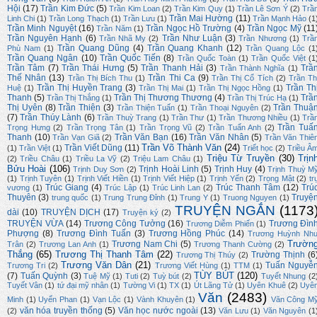
Hội
(17)
Trần Kim Đức
(5)
Trần Kim Loan
(2)
Trần Kim Quy
(1)
Trần Lê Sơn Ý
(2)
Trầ
Trần Mai Hường
(11)
Linh Chi
(1)
Trần Long Thạch
(1)
Trần Lưu
(1)
Trần Mạnh Hảo
(1
Trần Minh Nguyệt
(16)
Trần Ngọc Hồ Trường
(4)
Trần Ngọc Mỹ
(11
Trần Năm
(1)
Trần Nguyên Hạnh
(6)
Trần Như Luận
(3)
Trần Nhã My
(2)
Trần Nhương
(1)
Trầ
Trần Quang Dũng
(4)
Trần Quang Khanh
(12)
Phù Nam
(1)
Trần Quang Lộc
(1
Trần Quang Ngân
(10)
Trần Quốc Tiến
(8)
Trần Quốc Toàn
(1)
Trần Quốc Việt
(1
Trần Tâm
(7)
Trần Thái Hưng
(5)
Trần Thanh Hải
(3)
Trầ
Trần Thành Nghĩa
(1)
Thế Nhân
(13)
Trần Thi Ca
(9)
Trần Thị Bích Thu
(1)
Trần Thị Cổ Tích
(2)
Trần Th
Trần Thị Huyền Trang
(3)
Trần Th
Huệ
(1)
Trần Thị Mai
(1)
Trần Thị Ngọc Hồng
(1)
Thanh
(5)
Trần Thị Thương Thương
(4)
Trầ
Trần Thị Thắng
(1)
Trần Thị Trúc Hạ
(1)
Thị Uyên
(8)
Trần Thiện
(3)
Trần Thuậ
Trần Thiện Tuấn
(1)
Trần Thoại Nguyên
(2)
(7)
Trần Thúy Lành
(6)
Trần Thuỳ Trang
(1)
Trần Thư
(1)
Trần Thương Nhiều
(1)
Trầ
Trần Tuấ
Trọng Hưng
(2)
Trần Trọng Tân
(1)
Trần Trọng Vũ
(2)
Trần Tuấn Anh
(2)
Thanh
(10)
Trần Văn Bạn
(16)
Trần Văn Nhân
(5)
Trần Vạn Giã
(2)
Trần Văn Thiê
Trần Võ Thành Văn
(24)
Trần Viết Dũng
(11)
(1)
Trần Việt
(1)
Triết học
(2)
Triều Â
Triệu Từ Truyền
(30)
Trịn
(2)
Triều Châu
(1)
Triều La Vỹ
(2)
Triệu Lam Châu
(1)
Bửu Hoài
(106)
Trịnh Hoài Linh
(5)
Trịnh Huy
(4)
Trịnh Duy Sơn
(2)
Trịnh Thuỳ M
(1)
Trịnh Tuyên
(1)
Trịnh Viết Hiền
(1)
Trịnh Viết Hiệp
(1)
Trịnh Yến
(2)
Trọng Mật
(2)
tr
Trúc Giang
(4)
Trúc Thanh Tâm
(12)
Trú
vương
(1)
Trúc Lập
(1)
Trúc Linh Lan
(2)
Thuyên
(3)
Truyệ
trung quốc
(1)
Trung Trung Đỉnh
(1)
Trung Y
(1)
Truong Nguyen
(1)
TRUYỆN NGẮN
(1173
dài
(10)
TRUYỆN DỊCH
(17)
Truyện ký
(2)
TRUYỆN VỪA
(14)
Trương Công Tưởng
(16)
Trương Đìn
Trương Diễm Phiến
(1)
Phượng
(8)
Trương Đình Tuấn
(3)
Trương Hồng Phúc
(14)
Trương Huỳnh Nh
Trườn
Trương Nam Chi
(5)
Trân
(2)
Trương Lan Anh
(1)
Trương Thanh Cường
(2)
Thắng
(65)
Trương Thị Thanh Tâm
(22)
Trường Thịnh
(6
Trương Thị Thúy
(2)
Trương Văn Dân
(21)
Tuấn Nguyễ
Trương Tri
(2)
Trương Viết Hùng
(1)
TTM
(1)
TÙY BÚT
(120)
(7)
Tuấn Quỳnh
(3)
Tuệ Mỹ
(1)
Tuti
(2)
Tuỳ bút
(2)
Tuyết Nhung
(2
Tuyết Vân
(1)
tứ đại mỹ nhân
(1)
Tường Vi
(1)
TX
(1)
Út Lãng Tử
(1)
Uyên Khuê
(2)
Uyê
Văn
(2483)
Minh
(1)
Uyển Phan
(1)
Vạn Lộc
(1)
Vành Khuyên
(1)
Văn Công M
văn hóa truyền thống
(5)
Văn học nước ngoài
(13)
(2)
Văn Lưu
(1)
Văn Nguyên
(1