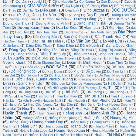
Cỏ Dại
(7)
Lâm
(1)
covid 19
(1)
Công Nguyễn
(1)
Cơ Xương
(1)
Cúc Dương
(1)
Cuộc th
CỬA SỔ VĂN HÓA
(6)
văn chương
(1)
Dạ Ngân
(1)
Dã Phong Bình
(2)
Dã Phương
(1
DỌC ĐƯỜN
Diệp Linh
(18)
Dino Buzzati
(3)
Dạ Thảo
(2)
Dạ Thy
(1)
Diệp Uy
(1)
(29)
Dung Thị Vân
(28)
Duy Phạm
(6)
Du Tử Lê
(1)
Duy Bằng
(1)
Dương Diệu Min
Dương Hằng
(7)
Dương Kim Nhi
(4
(1)
Dương Đăng Huệ
(1)
Dương Hải Yến
(2)
Dương Thành Thái
(3)
Dương Kim Thoa
(1)
Dương Phương Vinh
(1)
Dương Thị Yế
Dương Xuân Triều
(6)
Dzạ Lữ Kiều
(6)
Đàm Lan
(17)
Trinh
(2)
Đan Ngọc
(2)
đạ
Đào Phạ
đức
(2)
Đào Hiền
(2)
Đào Hữu Thức
(2)
Đào Khương
(2)
Đào Minh Hiệp
(2)
Thuỳ Trang
(82)
Đào Thanh Hoà
(14)
Đào Quang Bắc
(1)
Đào Quý Thạnh
(1)
Đà
Đào Văn Đạt
(31)
Đào Thị Thu Hiền
(3)
Đào Viết Bửu
(7)
Thị Quý Thanh
(1)
Đặn
Đặng Quốc Khán
Châu Long
(1)
Đặng Diệu Thoa
(1)
Đăng Đăng
(1)
Đăng Huỳnh
(1)
(8)
Đặng Quý Địch
(3)
Đặng Tấn Tới
(2)
Đặng Thị Hoa
(2)
Đặng Thị Xuân
(1)
Đặn
Đặng Tường Vy
(3)
Đặn
Toán
(1)
Đăng Trình
(1)
Đặng Văn Sử
(1)
Đặng Việt Trinh
(1)
Xuân Xuyến
(9)
Đin
ĐIỂM BÁO
(2)
Điêu Thuyền
(1)
Đinh Lốc
(2)
Đình Thậm
(1)
Vương Khanh
(4)
Đoàn Thị Minh Hiệp
(4)
Đoàn Khương Duy
(1)
Đoàn Tình
(1)
Đoà
ĐỌC SÁCH
(30)
Đỗ Chiến Thắng
(6)
Đỗ Duy Hoàn
Tuyết Thu
(1)
Đoản văn
(1)
(15)
Đỗ Hồng Ngọc
(5)
Đỗ KIm Dung
(1)
Đỗ Phu
(1)
Đỗ Quyên
(2)
Đỗ Tâm Linh
(1)
Đ
Tấn Đạt
(2)
Đỗ Thị Kim Hải
(2)
Đỗ Trúc Hàn
(1)
Đỗ Văn Tiến
(1)
Đỗ Xuân Phương
(1)
Đứ
Đức Tiên
(3)
Elena Pucillo Truong
(6)
Gian
Linh
(1)
gan jing world
(1)
Ghi chép
(2)
Đình
(8)
Giang Hiền Sơn
(6)
Giáo dục
(1)
Guy de Maupassant
(1)
Hà Đoàn
(2)
Hạ L
Hạ Thi
(3)
(1)
Hà Nguyên
(2)
Hà Nhi
(1)
Hà Nhữ Uyên
(2)
Hà Phi Phượng
(1)
Hà Thị Th
Hải Miên
(3)
Hả
Hằng
(1)
Hà Tùng Sơn
(1)
Hải Điểu
(1)
Hải Phong
(2)
Hải Thăng
(1)
Thuỵ
(6)
Hàn Du Tử
(17)
Hải Yến
(2)
Hàm Sơn
(1)
Hàn Dã Thảo
(2)
Hàn Hữu Yên
(1
Hàn Phong Vũ
(19)
Hàn Lâm
(1)
Hãn Nguyên Nguyễn Nhã
(1)
Hàn Nguyệt
(1)
Hàn Tí
(1)
Hạng Vũ
(1)
Hậu Cốc Ngang
(1)
Hậu Đậu
(1)
Hiếu Dũng
(1)
Hoa Hướng Dương
(1
Hoà
Hoa Tím Buồn
(4)
Hoà Văn
(10)
Hoa Mai
(2)
Hoa Tuyết
(2)
Hoa Xuyến Chi
(1)
Huyền Thanh
(53)
Hoàng Anh 79
(26)
Hoàn
Hoàng Anh
(6)
Hoan Giang
(1)
Chẩm
(53)
Hoàng Giao
(4)
Hoàng Hạ Miê
Hoàng Chẫm
(1)
Hoàng Đình Quang
(2)
(6)
Hoàng Khánh Duy
(5)
Hoàng Hữu
(1)
Hoàng Kim
(1)
Hoàng Kim Chi
(1)
Hoàng Ki
Hoàng Linh
(6)
Hoàng Lộc
(8)
Oanh
(2)
Hoàng Long
(2)
Hoàng Mẫn
(1)
Hoàng Min
Hoàng Ngọc Xuân
(4)
Tường
(2)
Hoàng Nghĩa Lược
(1)
Hoàng Nguyên
(1)
Hoàng Ph
Hoàng Thị Nhã
(8)
Ngọc Tường
(1)
Hoàng Thảo Chi
(1)
Hoàng Thị Bích Hà
(1)
Hoàn