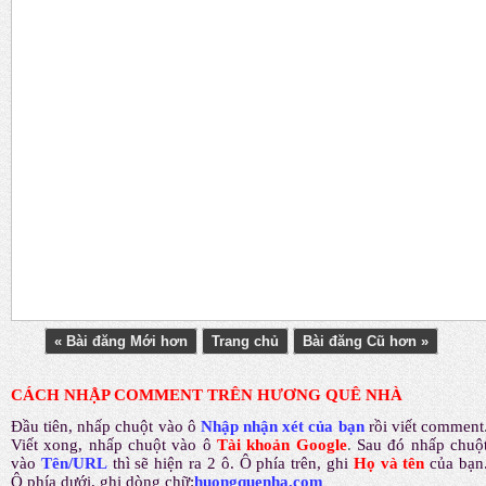
« Bài đăng Mới hơn
Trang chủ
Bài đăng Cũ hơn »
CÁCH NHẬP COMMENT TRÊN HƯƠNG QUÊ NHÀ
Đầu tiên, nhấp chuột vào ô
Nhập nhận xét của bạn
rồi viết comment
Viết xong, nhấp chuột vào ô
Tài khoản Google
.
Sau đó nhấp chuộ
vào
Tên/URL
thì sẽ hiện ra 2 ô. Ô phía trên, ghi
Họ và tên
của bạn
Ô phía dưới, ghi dòng chữ:
huongquenha.com