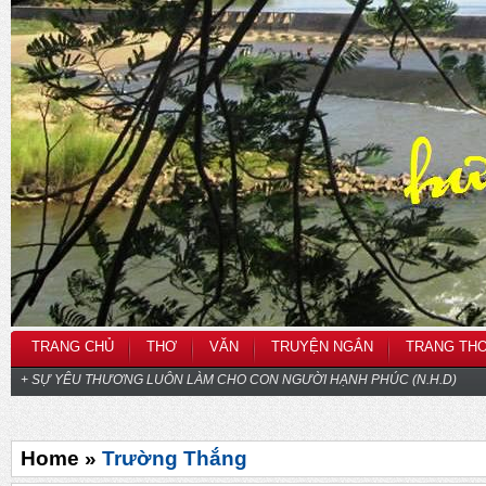
TRANG CHỦ
THƠ
VĂN
TRUYỆN NGẮN
TRANG TH
+ SỰ YÊU THƯƠNG LUÔN LÀM CHO CON NGƯỜI HẠNH PHÚC (N.H.D)
Home »
Trường Thắng