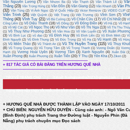
Vă
Văn Nguyên Lương
(7)
Văn Nhược Ba
(1)
Văn Thạnh
(2)
Văn Thành Lê
(1)
Thắng
(23)
Vân Ph
Vân Đồn
(3)
Vân Giang
(12)
Văn Trọng Hùng
(1)
Vân Khanh
(2)
(32)
Vân Tùng
(2)
Vi Ánh Ngọc
(2)
Vi Quốc Hiệp
(1)
Victor Remizov
(1)
VIDEO CLIP
(2
Viễn Trình
(25)
Vĩn
Vĩnh Sơn
(7)
Việt Quỳnh
(1)
Việt Trang
(1)
Việt Trương
(1)
Thông
(43)
Vĩnh Tuy
(21)
Võ Chân Cửu
(17)
Võ Chí Nhất
(3)
Võ Bá Cường
(1)
V
Võ Diệu Thanh
(18)
Võ Đông Điền
(4)
Công Liêm
(1)
Võ Dõng
(1)
Võ Hà
(1)
Võ Hạn
Võ Ngọc Thọ
(4)
Võ Như Văn
(3)
Võ Thị Nga
(13)
(2)
Võ Mỹ Cát
(1)
Võ Thị Thu Thủ
Võ Thuỵ Như Phương
(15)
Võ Xuân Phươn
(1)
Võ Văn Hoa
(1)
Võ Văn Luyến
(1)
(3)
Vũ Đình Huy
(9)
Vũ Bình Lục
(1)
vũ đạo
(1)
Vũ Đình Liên
(1)
Vũ Đình Minh
(1)
V
Vũ Hạnh
(3)
Đình Nguyệt
(2)
Vũ Đình Thung
(2)
Vũ Đức Trọng
(1)
Vũ Hạ
(1)
Vũ Hùn
Vũ Thị Huyền Trang
(115)
Vũ Miên Thảo
(5)
Vũ Thụy Khu
(2)
Vũ Thành An
(1)
(8)
Vũ Trọng Quang
(1)
Vũ Trọng Tâm
(2)
Vũ Trọng Thanh
(1)
Vương Doãn
(1)
Vươn
Vương Hoài Uyên
(4)
Vương Tâm
(3)
Xanh Nguyên
(4)
Hạnh
(1)
Xuân Đài
(1
Xuân Phong
(6)
Xuân Tiến
(20)
Ý Thu
(3)
Yên Kha
(7)
Xuân Phương
(1)
Ziken
(2)
-------------------------------------------------------------------------
+ 817 TÁC GIẢ CÓ BÀI ĐĂNG TRÊN HƯƠNG QUÊ NHÀ
-------------------------------------------------------------------------
TRỞ VỀ TRANG CHỦ
|
Email: huongquenha2023@gmail.com
|
Trang Web này chạy tốt nhất trên trình duyệt Google Chrome
+ HƯƠNG QUÊ NHÀ ĐƯỢC THÀNH LẬP VÀO NGÀY 17/10/2011
+ CHỦ BIÊN: NGUYỄN HỮU DUYÊN - Cùng các anh: - Ngô Văn C
(Bình Định) phụ trách Trang thơ Đường luật - Nguyễn Phin (Đà
Nẵng) phụ trách chuyên mục Đọc sách