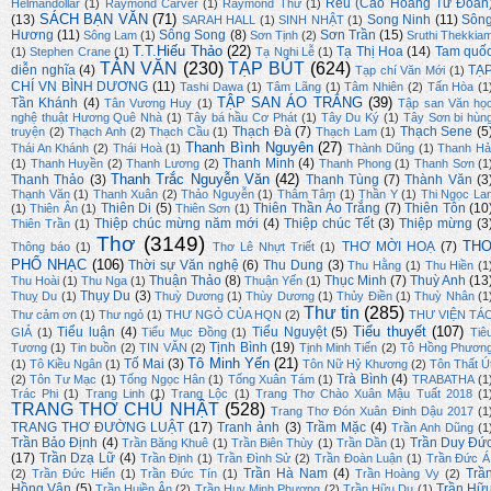
Rêu (Cao Hoàng Từ Đoan
Helmandollar
(1)
Raymond Carver
(1)
Raymond Thư
(1)
SÁCH BẠN VĂN
(71)
(13)
Song Ninh
(11)
Sôn
SARAH HALL
(1)
SINH NHẬT
(1)
Hương
(11)
Sông Song
(8)
Sơn Trần
(15)
Sông Lam
(1)
Sơn Tịnh
(2)
Sruthi Thekkia
T.T.Hiếu Thảo
(22)
Tạ Thị Hoa
(14)
Tam quố
(1)
Stephen Crane
(1)
Tạ Nghi Lễ
(1)
TẢN VĂN
(230)
TẠP BÚT
(624)
diễn nghĩa
(4)
TẠ
Tạp chí Văn Mới
(1)
CHÍ VN BÌNH DƯƠNG
(11)
Tashi Dawa
(1)
Tâm Lãng
(1)
Tâm Nhiên
(2)
Tấn Hòa
(1
TẬP SAN ÁO TRẮNG
(39)
Tần Khánh
(4)
Tân Vương Huy
(1)
Tập san Văn họ
nghệ thuật Hương Quê Nhà
(1)
Tây bá hầu Cơ Phát
(1)
Tây Du Ký
(1)
Tây Sơn bi hùn
Thạch Đà
(7)
Thạch Sene
(5
truyện
(2)
Thạch Anh
(2)
Thạch Cầu
(1)
Thạch Lam
(1)
Thanh Bình Nguyên
(27)
Thái An Khánh
(2)
Thái Hoà
(1)
Thành Dũng
(1)
Thanh Hả
Thanh Minh
(4)
(1)
Thanh Huyền
(2)
Thanh Lương
(2)
Thanh Phong
(1)
Thanh Sơn
(1
Thanh Trắc Nguyễn Văn
(42)
Thanh Thảo
(3)
Thanh Tùng
(7)
Thành Văn
(3
Thạnh Văn
(1)
Thanh Xuân
(2)
Thảo Nguyễn
(1)
Thâm Tâm
(1)
Thần Y
(1)
Thi Ngọc La
Thiên Di
(5)
Thiên Thần Áo Trắng
(7)
Thiên Tôn
(10
(1)
Thiên Ân
(1)
Thiên Sơn
(1)
Thiệp chúc mừng năm mới
(4)
Thiệp chúc Tết
(3)
Thiệp mừng
(3
Thiên Trần
(1)
Thơ
(3149)
TH
THƠ MỜI HOẠ
(7)
Thông báo
(1)
Thơ Lê Nhựt Triết
(1)
PHỔ NHẠC
(106)
Thời sự Văn nghệ
(6)
Thu Dung
(3)
Thu Hằng
(1)
Thu Hiền
(1
Thuận Thảo
(8)
Thục Minh
(7)
Thuỳ Anh
(13
Thu Hoài
(1)
Thu Nga
(1)
Thuận Yến
(1)
Thụy Du
(3)
Thuỵ Du
(1)
Thuỳ Dương
(1)
Thùy Dương
(1)
Thủy Điền
(1)
Thuỳ Nhân
(1
Thư tin
(285)
Thư cảm ơn
(1)
Thư ngỏ
(1)
THƯ NGỎ CỦA HQN
(2)
THƯ VIỆN TÁ
Tiểu thuyết
(107)
Tiểu luận
(4)
Tiểu Nguyệt
(5)
GIẢ
(1)
Tiểu Mục Đồng
(1)
Tiê
Tịnh Bình
(19)
Tương
(1)
Tin buồn
(2)
TIN VĂN
(2)
Tịnh Minh Tiến
(2)
Tô Hồng Phươn
Tô Minh Yến
(21)
Tố Mai
(3)
(1)
Tô Kiều Ngân
(1)
Tôn Nữ Hỷ Khương
(2)
Tôn Thất Ú
Trà Bình
(4)
(2)
Tôn Tư Mạc
(1)
Tống Ngọc Hân
(1)
Tống Xuân Tám
(1)
TRABATHA
(1
Trác Phi
(1)
Trang Linh
(1)
Trang Lộc
(1)
Trang Thơ Chào Xuân Mậu Tuất 2018
(1
TRANG THƠ CHỦ NHẬT
(528)
Trang Thơ Đón Xuân Đinh Dậu 2017
(1
TRANG THƠ ĐƯỜNG LUẬT
(17)
Tranh ảnh
(3)
Trầm Mặc
(4)
Trần Anh Dũng
(1
Trần Bảo Định
(4)
Trần Duy Đứ
Trần Băng Khuê
(1)
Trần Biên Thùy
(1)
Trần Dần
(1)
(17)
Trần Dzạ Lữ
(4)
Trần Định
(1)
Trần Đình Sử
(2)
Trần Đoàn Luận
(1)
Trần Đức Á
Trần Hà Nam
(4)
Trầ
(2)
Trần Đức Hiển
(1)
Trần Đức Tín
(1)
Trần Hoàng Vy
(2)
Hồng Vân
(5)
Trần Hữ
Trần Huiền Ân
(2)
Trần Huy Minh Phương
(2)
Trần Hữu Du
(1)