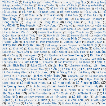
Hoàng Trọng Quý
(9)
Thị Thu Thủy
(2)
Hoàng Trang
(1)
Hoàng Trần
(1)
Hoàng Trọn
thắng
(1)
Hoàng Tuấn Sơn
(1)
Hoàng Tuyên
(2)
Hoàng Vũ Thuật
(1)
Hoàng Xuân Hiến
(1
Hồ Bích Ngọc
(4)
Hoàng Xuân Niên
(1)
Hồ Bích Vân
(2)
Hồ Đắc Thiếu Anh
(1)
Hồ Hải
(2
H
Hồ Lê Diêm
(1)
Hồ Nam
(1)
Hồ Ngọc Diệp
(1)
Hồ Nhật Quang
(1)
Hồ Sĩ Duy
(1)
H
Thanh Ngân
(10)
Hồ Thế Phất
(3)
Hồ Thế Hà
(2)
Hồ Thế Sinh
(1)
Hồ Tĩnh Tâm
(1)
Tịnh Thuỷ
(21)
Hồ Xuân Thu
(3)
Hồ Vũ Khánh Linh
(1)
Hội Nhà văn TP. HCM
(1
Hồng Hạnh
(3)
Hồng Phúc
(8)
Hồng Tâm
(10)
Huệ Triệu
(3
Hồng Liễu
(1)
HUMICHI
(5)
Huy Nguyên
(15)
Huy Vọng
(17)
Huy Vũ
(1)
Huyết Kiệt
(1)
Huỳnh D
Huỳnh Gia
(18)
Thảo
(1)
Huỳnh Kim Bửu
(1)
Huỳnh Minh Lệ
(2)
Huỳnh Ngọc Nga
(1
Huỳnh Ngọc Phước
(29)
Huỳnh Như Phương
(1)
Huỳnh Thanh Lan
(1)
Huỳnh Th
Quỳnh Nga
(1)
Huỳnh Thúy Thúy
(1)
Huỳnh Văn Diệu
(1)
Huỳnh Văn Mỹ
(1)
Huỳnh Vă
Huỳnh Xuân Sơn
(3)
Hương Đình
(4)
Yên
(1)
Hương Đêm
(1)
Hương Quê Nhà
(1
Hương Văn
(6)
James Dylan
(4)
Hửu Thỉnh
(1)
Irina Polianxkaia
(1)
James Joyce
(1
Jeffrey Thai
(9)
Jerry Thu Trà
(7)
Kha Tiệm Ly
(4)
Kai Hoàng
(1)
Kate Chopin
(1)
Kh
Khổng Trường Chiến
(3)
Xuân
(1)
Khán Võ
(2)
Khảo Mai
(1)
khoa học
(1)
Khổng Vĩn
Kiến Giang
(12)
Kim Chuôn
Nguyên
(1)
KỊCH BẢN
(1)
Kiên Giang
(1)
Kiều Huệ
(1)
Kim Sơn Giang
(22)
(4)
Kim Ngoan
(15)
Kim Tiết
(10
Kim Dung
(2)
Kim Quyên
(1)
Ký sự
(14)
Kim Yến
(1)
Kỳ Nam
(2)
Lã Bố
(1)
La Hán
(1)
La Mai Thi Gia
(1)
Lạc Thảo
(1
Lam Giang
(3)
Lãng D
Lại Ngọc Thư
(1)
Lan Anh
(1)
Lan Phương
(1)
Lan Thanh
(1)
Lâm Trú
(6)
Lâm Bích Thuỷ
(8)
Lâm Cẩm Ái
(3)
Lâm Hạ
(11)
Lâm Huy Nhuận
(1)
(30)
Lê Đình Danh
(79
Lê Ân
(5)
Lê Bá Duy
(9)
Lâm Xuân Vi
(1)
Lâu Văn Mua
(1)
Lê Đức Lang
(13)
Lệ Hằng
(3)
Lê Hoà
Lê Đức Hoàng Vân
(1)
Lê Giang Trần
(1)
Lê Hứa Huyền Trân
(39)
Lương
(4)
Lê Hoàng
(2)
Lê Khánh Luận
(1)
Lê Minh Chán
Lê Minh Hải
(3)
Lê Minh Vũ
(3)
Lê Ngân
(3)
(1)
Lê Minh Dung
(2)
Lê Ngọc Phái
(1)
L
Lê Phương Châu
(30
Lê Ngũ Nam Phong
(11)
Lê Nhựt Triết
(8)
Ngọc Trác
(1)
Lê Quang Trạng
(23)
Lê Thanh Hùng
(34)
Lê Thanh My
(8)
Lê Sa Long
(2)
L
L
Lê Thị Cẩm Tú
(6)
Thấu
(1)
Lê Thị Hồng Thắm
(1)
Lê Thị Kim
(1)
Lê Thị Ngọc Lệ
(1)
Thị Ngọc Nữ
(33)
Lê Thị Xuyên
(13)
Lê Thiếu Nhơn
(15)
L
Lê Thị Thu Hiền
(1)
Thống Nhất
(6)
Lê Tiến Mợi
(6)
Lê Trọn
Lê Thụy Phương
(2)
Lê Tiến Dũng
(1)
Nghĩa
(3)
Lê Tuân
(4)
Lê Văn Hiếu
(12)
Lê Văn Ngă
Lê Trung Hiếu
(1)
Lê Uyên
(1)
(3)
Lê Vinh
(4)
Linh Lan
(7)
Lin
Lê Vi Thuỷ
(1)
Lê Xuân Tiến
(1)
Lindsay Polak
(1)