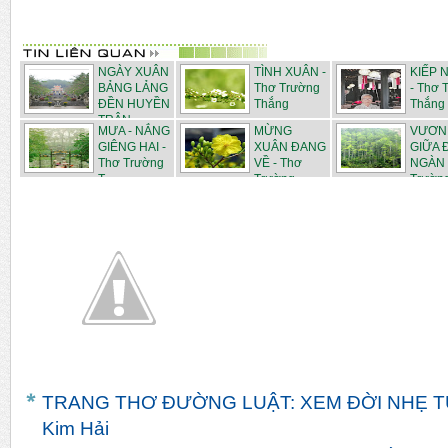
NGÀY XUÂN
TÌNH XUÂN -
KIẾP 
BẢNG LẢNG
Thơ Trường
- Thơ 
ĐỀN HUYỀN
Thắng
Thắng
TRÂN ...
MƯA - NẮNG
MỪNG
VƯƠN 
GIÊNG HAI -
XUÂN ĐANG
GIỮA 
Thơ Trường
VỀ - Thơ
NGÀN 
T...
Trường
Trường
Thắn...
TRANG THƠ ĐƯỜNG LUẬT: XEM ĐỜI NHẸ TỰ
Kim Hải