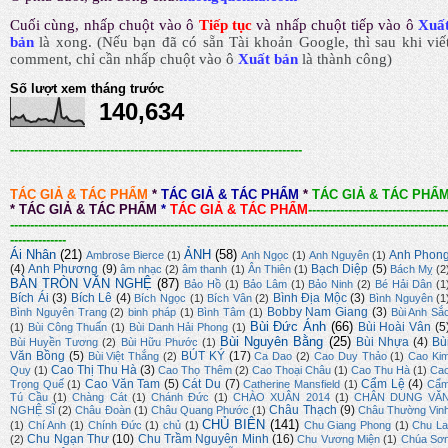
Cuối cùng, nhấp chuột vào ô
Tiếp tục
và nhấp chuột tiếp vào ô
Xuấ
bản
là xong.
(Nếu bạn đã có sẵn Tài khoản Google, thì sau khi viế
comment, chỉ cần nhấp chuột vào ô
Xuất bản
là thành công
)
Số lượt xem tháng trước
140,634
-------------------------------------------------------------------------
TÁC GIẢ & TÁC PHẨM
*
TÁC GIẢ & TÁC PHẨM
*
TÁC GIẢ & TÁC PHẨ
*
TÁC GIẢ & TÁC PHẨM
*
TÁC GIẢ & TÁC PHẨM
-----------------------------------
-------------------------------------------------------------------------------------------------------------
--------------
Ái Nhân
(21)
ẢNH
(58)
Anh Phon
Ambrose Bierce
(1)
Anh Ngọc
(1)
Anh Nguyên
(1)
(4)
Anh Phương
(9)
Bạch Diệp
(5)
âm nhạc
(2)
âm thanh
(1)
Ân Thiên
(1)
Bách Mỵ
(2
BÀN TRÒN VĂN NGHỆ
(87)
Bảo Hồ
(1)
Bảo Lâm
(1)
Bảo Ninh
(2)
Bé Hải Dân
(1
Bích Ái
(3)
Bích Lê
(4)
Bình Địa Mộc
(3)
Bích Ngọc
(1)
Bích Vân
(2)
Bình Nguyên
(1
Bobby Nam Giang
(3)
Bình Nguyên Trang
(2)
binh pháp
(1)
Bình Tâm
(1)
Bùi Anh Sắ
Bùi Đức Ánh
(66)
Bùi Hoài Vân
(5
(1)
Bùi Công Thuấn
(1)
Bùi Danh Hải Phong
(1)
Bùi Nguyên Bằng
(25)
Bùi Nhựa
(4)
Bù
Bùi Huyền Tương
(2)
Bùi Hữu Phước
(1)
Văn Bồng
(5)
BÚT KÝ
(17)
Bùi Việt Thắng
(2)
Ca Dao
(2)
Cao Duy Thảo
(1)
Cao Ki
Cao Thị Thu Hà
(3)
Quy
(1)
Cao Thọ Thêm
(2)
Cao Thoại Châu
(1)
Cao Thu Hà
(1)
Ca
Cao Văn Tam
(5)
Cát Du
(7)
Cẩm Lệ
(4)
Trọng Quế
(1)
Catherine Mansfield
(1)
Cẩ
Tú Cầu
(1)
Chàng Cát
(1)
Chánh Đức
(1)
CHÀO XUÂN 2014
(1)
CHÂN DUNG VĂ
Châu Thạch
(9)
NGHỆ SĨ
(2)
Châu Đoàn
(1)
Châu Quang Phước
(1)
Châu Thường Vin
CHỦ BIÊN
(141)
(1)
Chí Anh
(1)
Chính Đức
(1)
chủ
(1)
Chu Giang Phong
(1)
Chu La
Chu Ngạn Thư
(10)
Chu Trầm Nguyên Minh
(16)
(2)
Chu Vương Miện
(1)
Chúa Sơ