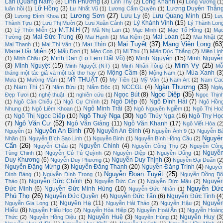
Lan (Quảng Nam)
(8)
Linh Phương
(3)
Long Khánh
(4)
Linh Thy
(2)
Long Vương
(1
Lữ Hồng
(3)
Lương Duyên Thắn
luân hồi
(1)
Lư Nhất Vũ
(1)
Lương Cẩm Quyên
(1)
Lương Sơn
(27)
(3)
Lưu Ly
(6)
Lưu Quang Minh
(15)
Lương Đình Khoa
(1)
Lư
Lý Khánh Vinh
(15)
Thành Tựu
(1)
Lưu Thị Mười
(2)
Lưu Xuân Cảnh
(2)
Lý Thành Lon
M.T.N.H
(7)
(1)
Lý Thời Miễn
(1)
Mã Nhị Lan
(1)
Mạc Minh
(2)
Mạc Tố Hồng
(1)
Mạ
Mai Đức Trung
(6)
Mai Loan
(12)
Tường
(2)
Mai Hạnh
(1)
Mai Kiệm
(1)
Mai Nhật
(2
Mai Tuyết
(37)
Mang Viên Long
(63
Mai Thìn
(3)
Mai Thanh
(1)
Mai Thị Vân
(1)
Marie Hải Miên
(4)
Mẫu Đơn
(1)
Mèo Con
(1)
Mi Thu
(1)
Miên Đức Thắng
(2)
Miên Lin
Minh Đan (Lọ Lem Đất Võ)
(6)
Minh Nguyên
(15)
Minh Nguyễ
(1)
Minh Châu
(2)
Minh Vy
(25)
(3)
Minh Nguyệt
(15)
Minh Nguyệt (NT)
(1)
Minh Nhân Tông
(1)
Mỗ
Mộng Cầm
(8)
Mùa Xanh
(3
tháng một tác giả và một bài thơ hay
(2)
Mộng Nam
(1)
MỸ THUẬT
(6)
Mưa
(1)
Mường Mán
(1)
My Tiên
(1)
Mỹ Vân
(1)
Nam Art
(2)
Nam Ca
Ngàn Thương
(33)
Nam Thi
(17)
NCCGL
(4)
(1)
Năm Bửu
(1)
Nấm Độc
(1)
Ngà
Ngọc Diệp
(35)
Ngọc Bút
(8)
Đẹp Tươi
(1)
nghệ thuật.
(1)
nghiên cứu
(1)
Ngọc Thịn
Ngô Diệp
(6)
Ngô Đình Hải
(7)
(1)
Ngô Càn Chiểu
(1)
Ngô Cự Chính
(2)
Ngô Hồn
Ngô Minh Trãi
(3)
Nhung
(1)
Ngô Liêm Khoan
(1)
Ngô Nguyên Ngiễm
(1)
Ngô Thị Ho
Ngô Thuý Nga
(30)
Ngô Thị Ngọc Diệp
(10)
Ngô Thúy Nga
(16)
Ngô Thy Họ
(1)
Ngô Văn Cư
(52)
(7)
Ngô Văn Giảng
(11)
Ngô Văn Khanh
(17)
Ngô Viết Hòa
(2
Nguyễn An Bình
(70)
Nguyễn An Đình
(4)
Nguyễn
(1)
Nguyễn Ánh 9
(1)
Nguyễn B
Nguyê
Nhân
(1)
Nguyễn Bích Sao Linh
(1)
Nguyễn Bình
(1)
Nguyễn Bính Hồng Cầu
(2)
Cẩn
(26)
Nguyễn Chinh
(4)
Nguyễn Châu
(2)
Nguyễn Công Thụ
(2)
Nguyễn Côn
Nguyễ
Tùng Chinh
(1)
Nguyễn Cử Tú Quỳnh
(2)
Nguyên Diệp
(1)
Nguyễn Dũng
(1)
Duy Khương
(6)
Nguyễn Duy Thịnh
(3)
Nguyễn Duy Phương
(1)
Nguyễn Đại Duẩn
(2
Nguyễn Đặng Mừng
(3)
Nguyễn Đăng Thanh
(20)
Nguyễn Đăng Trình
(4)
Nguyễ
Nguyễn Đoan Tuyết
(25)
Đình Bảng
(1)
Nguyễn Đình Trọng
(1)
Nguyễn Đồng Bộ
Nguyễn Đức Chính
(5)
Nguyễ
Thảo
(1)
Nguyễn Đức Cơ
(1)
Nguyễn Đức Mậu
(2)
Nguyễn Đứ
Đức Minh
(6)
Nguyễn Đức Minh Hùng
(10)
Nguyễn Đức Nhân
(1)
Phú Thọ
(26)
Nguyễn Đức Quyền
(4)
Nguyễn Đức Tấn
(6)
Nguyễn Đức Tình
(4
Nguyên Hạ
(11)
Nguyễ
Nguyễn Gia Long
(1)
Nguyễn Hải Thảo
(2)
Nguyễn Hậu
(2)
Hiếu
(8)
Nguyễn Hiếu Học
(2)
Nguyễn Hòa Hiệp
(2)
Nguyễn Hoài Ân
(1)
Nguyễn Hoàn
Nguyễn Huệ
(3)
Nguyễn Huy
(3
Thức
(2)
Nguyễn Hồng Diệu
(1)
Nguyên Hùng
(1)