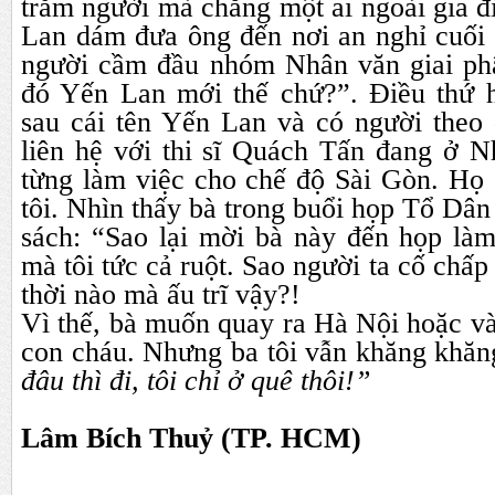
trăm người mà chẳng một ai ngoài gia 
Lan dám đưa ông đến nơi an nghỉ cuối 
người cầm đầu nhóm Nhân văn giai phẩ
đó Yến Lan mới thế chứ?”. Điều thứ hai
sau cái tên Yến Lan và có người theo
liên hệ với thi sĩ Quách Tấn đang ở 
từng làm việc cho chế độ Sài Gòn. Họ 
tôi. Nhìn thấy bà trong buổi họp Tổ Dâ
sách: “Sao lại mời bà này đến họp là
mà tôi tức cả ruột. Sao người ta cố chấp
thời nào mà ấu trĩ vậy?
!
Vì thế, bà muốn quay ra Hà Nội hoặc v
con cháu. Nhưng ba tôi vẫn khăng khăn
đâu thì đi, tôi chỉ ở quê thôi!”
Lâm Bích Thuỷ (TP. HCM)