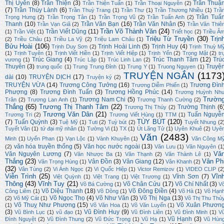
Thị Uyên
(8)
Trần Thiện
(3)
Trần Thuậ
Trần Thiện Tuấn
(1)
Trần Thoại Nguyên
(2)
(7)
Trần Thúy Lành
(6)
Trần Thuỳ Trang
(1)
Trần Thư
(1)
Trần Thương Nhiều
(1)
Trầ
Trần Tuấ
Trọng Hưng
(2)
Trần Trọng Tân
(1)
Trần Trọng Vũ
(2)
Trần Tuấn Anh
(2)
Thanh
(10)
Trần Văn Bạn
(16)
Trần Văn Nhân
(5)
Trần Vạn Giã
(2)
Trần Văn Thiê
Trần Võ Thành Văn
(24)
Trần Viết Dũng
(11)
(1)
Trần Việt
(1)
Triết học
(2)
Triều Â
Triệu Từ Truyền
(30)
Trịn
(2)
Triều Châu
(1)
Triều La Vỹ
(2)
Triệu Lam Châu
(1)
Bửu Hoài
(106)
Trịnh Hoài Linh
(5)
Trịnh Huy
(4)
Trịnh Duy Sơn
(2)
Trịnh Thuỳ M
(1)
Trịnh Tuyên
(1)
Trịnh Viết Hiền
(1)
Trịnh Viết Hiệp
(1)
Trịnh Yến
(2)
Trọng Mật
(2)
tr
Trúc Giang
(4)
Trúc Thanh Tâm
(12)
Trú
vương
(1)
Trúc Lập
(1)
Trúc Linh Lan
(2)
Thuyên
(3)
Truyệ
trung quốc
(1)
Trung Trung Đỉnh
(1)
Trung Y
(1)
Truong Nguyen
(1)
TRUYỆN NGẮN
(1173
dài
(10)
TRUYỆN DỊCH
(17)
Truyện ký
(2)
TRUYỆN VỪA
(14)
Trương Công Tưởng
(16)
Trương Đìn
Trương Diễm Phiến
(1)
Phượng
(8)
Trương Đình Tuấn
(3)
Trương Hồng Phúc
(14)
Trương Huỳnh Nh
Trườn
Trương Nam Chi
(5)
Trân
(2)
Trương Lan Anh
(1)
Trương Thanh Cường
(2)
Thắng
(65)
Trương Thị Thanh Tâm
(22)
Trường Thịnh
(6
Trương Thị Thúy
(2)
Trương Văn Dân
(21)
Tuấn Nguyễ
Trương Tri
(2)
Trương Viết Hùng
(1)
TTM
(1)
TÙY BÚT
(120)
(7)
Tuấn Quỳnh
(3)
Tuệ Mỹ
(1)
Tuti
(2)
Tuỳ bút
(2)
Tuyết Nhung
(2
Tuyết Vân
(1)
tứ đại mỹ nhân
(1)
Tường Vi
(1)
TX
(1)
Út Lãng Tử
(1)
Uyên Khuê
(2)
Uyê
Văn
(2483)
Minh
(1)
Uyển Phan
(1)
Vạn Lộc
(1)
Vành Khuyên
(1)
Văn Công M
văn hóa truyền thống
(5)
Văn học nước ngoài
(13)
(2)
Văn Lưu
(1)
Văn Nguyên
(1
Vă
Văn Nguyên Lương
(7)
Văn Nhược Ba
(1)
Văn Thạnh
(2)
Văn Thành Lê
(1)
Thắng
(23)
Vân Ph
Vân Đồn
(3)
Vân Giang
(12)
Văn Trọng Hùng
(1)
Vân Khanh
(2)
(32)
Vân Tùng
(2)
Vi Ánh Ngọc
(2)
Vi Quốc Hiệp
(1)
Victor Remizov
(1)
VIDEO CLIP
(2
Viễn Trình
(25)
Vĩn
Vĩnh Sơn
(7)
Việt Quỳnh
(1)
Việt Trang
(1)
Việt Trương
(1)
Thông
(43)
Vĩnh Tuy
(21)
Võ Chân Cửu
(17)
Võ Chí Nhất
(3)
Võ Bá Cường
(1)
V
Võ Diệu Thanh
(18)
Võ Đông Điền
(4)
Công Liêm
(1)
Võ Dõng
(1)
Võ Hà
(1)
Võ Hạn
Võ Ngọc Thọ
(4)
Võ Như Văn
(3)
Võ Thị Nga
(13)
(2)
Võ Mỹ Cát
(1)
Võ Thị Thu Thủ
Võ Thuỵ Như Phương
(15)
Võ Xuân Phươn
(1)
Võ Văn Hoa
(1)
Võ Văn Luyến
(1)
(3)
Vũ Đình Huy
(9)
Vũ Bình Lục
(1)
vũ đạo
(1)
Vũ Đình Liên
(1)
Vũ Đình Minh
(1)
V
Vũ Hạnh
(3)
Đình Nguyệt
(2)
Vũ Đình Thung
(2)
Vũ Đức Trọng
(1)
Vũ Hạ
(1)
Vũ Hùn