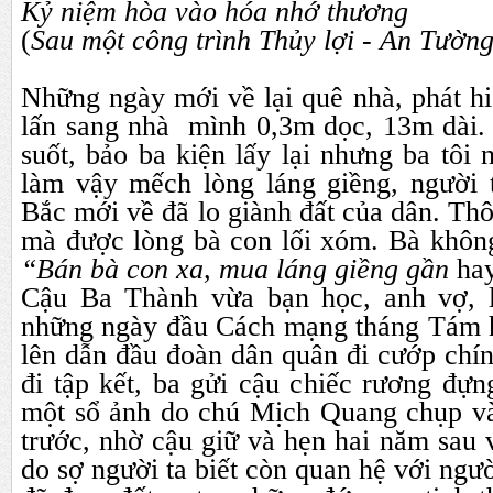
Kỷ niệm hòa vào hóa nhớ thương
(
Sau một công trình Thủy lợi
-
An Tườn
Những ngày mới về lại quê nhà, phát hi
lấn sang nhà mình 0,3m dọc, 13m dài. M
suốt, bảo ba kiện lấy lại nhưng ba tôi
làm vậy mếch lòng láng giềng, người 
Bắc mới về đã lo giành đất của dân. Thôi
mà được lòng bà con lối xóm. Bà khôn
“Bán bà con xa, mua láng giềng gần
hay
Cậu Ba Thành vừa bạn học, anh vợ, l
những ngày đầu Cách mạng tháng Tám
lên
dẫn đầu đoàn dân quân đi cướp chí
đi tập kết, ba gửi cậu chiếc rương đựn
một sổ ảnh do chú Mịch Quang chụp v
trước, nhờ cậu giữ và hẹn hai năm sau 
do sợ người ta biết còn quan hệ với ngư