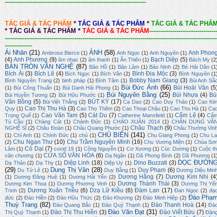
-------------------------------------------------------------------------
TÁC GIẢ & TÁC PHẨM
*
TÁC GIẢ & TÁC PHẨM
*
TÁC GIẢ & TÁC PHẨ
*
TÁC GIẢ & TÁC PHẨM
*
TÁC GIẢ & TÁC PHẨM
-----------------------------------
-------------------------------------------------------------------------------------------------------------
--------------
Ái Nhân
(21)
ẢNH
(58)
Anh Phon
Ambrose Bierce
(1)
Anh Ngọc
(1)
Anh Nguyên
(1)
(4)
Anh Phương
(9)
Bạch Diệp
(5)
âm nhạc
(2)
âm thanh
(1)
Ân Thiên
(1)
Bách Mỵ
(2
BÀN TRÒN VĂN NGHỆ
(87)
Bảo Hồ
(1)
Bảo Lâm
(1)
Bảo Ninh
(2)
Bé Hải Dân
(1
Bích Ái
(3)
Bích Lê
(4)
Bình Địa Mộc
(3)
Bích Ngọc
(1)
Bích Vân
(2)
Bình Nguyên
(1
Bobby Nam Giang
(3)
Bình Nguyên Trang
(2)
binh pháp
(1)
Bình Tâm
(1)
Bùi Anh Sắ
Bùi Đức Ánh
(66)
Bùi Hoài Vân
(5
(1)
Bùi Công Thuấn
(1)
Bùi Danh Hải Phong
(1)
Bùi Nguyên Bằng
(25)
Bùi Nhựa
(4)
Bù
Bùi Huyền Tương
(2)
Bùi Hữu Phước
(1)
Văn Bồng
(5)
BÚT KÝ
(17)
Bùi Việt Thắng
(2)
Ca Dao
(2)
Cao Duy Thảo
(1)
Cao Ki
Cao Thị Thu Hà
(3)
Quy
(1)
Cao Thọ Thêm
(2)
Cao Thoại Châu
(1)
Cao Thu Hà
(1)
Ca
Cao Văn Tam
(5)
Cát Du
(7)
Cẩm Lệ
(4)
Trọng Quế
(1)
Catherine Mansfield
(1)
Cẩ
Tú Cầu
(1)
Chàng Cát
(1)
Chánh Đức
(1)
CHÀO XUÂN 2014
(1)
CHÂN DUNG VĂ
Châu Thạch
(9)
NGHỆ SĨ
(2)
Châu Đoàn
(1)
Châu Quang Phước
(1)
Châu Thường Vin
CHỦ BIÊN
(141)
(1)
Chí Anh
(1)
Chính Đức
(1)
chủ
(1)
Chu Giang Phong
(1)
Chu La
Chu Ngạn Thư
(10)
Chu Trầm Nguyên Minh
(16)
(2)
Chu Vương Miện
(1)
Chúa Sơ
Cỏ Dại
(7)
Lâm
(1)
covid 19
(1)
Công Nguyễn
(1)
Cơ Xương
(1)
Cúc Dương
(1)
Cuộc th
CỬA SỔ VĂN HÓA
(6)
văn chương
(1)
Dạ Ngân
(1)
Dã Phong Bình
(2)
Dã Phương
(1
DỌC ĐƯỜN
Diệp Linh
(18)
Dino Buzzati
(3)
Dạ Thảo
(2)
Dạ Thy
(1)
Diệp Uy
(1)
(29)
Dung Thị Vân
(28)
Duy Phạm
(6)
Du Tử Lê
(1)
Duy Bằng
(1)
Dương Diệu Min
Dương Hằng
(7)
Dương Kim Nhi
(4
(1)
Dương Đăng Huệ
(1)
Dương Hải Yến
(2)
Dương Thành Thái
(3)
Dương Kim Thoa
(1)
Dương Phương Vinh
(1)
Dương Thị Yế
Dương Xuân Triều
(6)
Dzạ Lữ Kiều
(6)
Đàm Lan
(17)
Trinh
(2)
Đan Ngọc
(2)
đạ
Đào Phạ
đức
(2)
Đào Hiền
(2)
Đào Hữu Thức
(2)
Đào Khương
(2)
Đào Minh Hiệp
(2)
Thuỳ Trang
(82)
Đào Thanh Hoà
(14)
Đào Quang Bắc
(1)
Đào Quý Thạnh
(1)
Đà
Đào Văn Đạt
(31)
Đào Thị Thu Hiền
(3)
Đào Viết Bửu
(7)
Thị Quý Thanh
(1)
Đặn