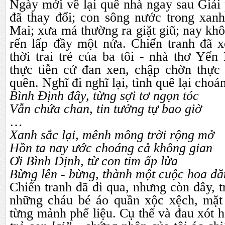
Ngày mới về lại quê nhà ngay sau Giải
đã thay đổi; con sông nước trong xanh
Mai; xưa má thường ra giặt giũ; nay khô 
rến lấp đầy một nửa. Chiến tranh đã x
thời trai trẻ của ba tôi - nhà thơ Yế
thực tiễn cứ đan xen, chập chờn thực
quên. Nghĩ đi nghĩ lại, tình quê lại ch
Bình Định đây, từng sợi tơ ngọn tóc
Vẫn chứa chan, tin tưởng tự bao giờ
…
Xanh sắc lại, mênh mông trời rộng mở
Hồn ta nay ước choáng cả không gian
Ơi Bình Định, từ con tim ấp lửa
Bừng lên - bừng, thành một cuộc hoa đ
Chiến tranh đã đi qua, nhưng còn đây, t
những cháu bé áo quần xộc xệch, mặt
từng mảnh phế liệu. Cụ thể và đau xót h