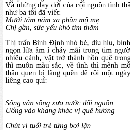
Và những
day dứt
của
cội nguồn tình th
như ba tôi đã viết:
Mười tám năm xa phần mộ mẹ
Chị gần, sức yếu khó tìm thăm
Thị trấn Bình Định nhỏ bé, đìu hiu, bình
ngọn lửa âm ỉ cháy mãi trong tim ngườ
nhiêu cảnh, vật trở thành hồn quê tro
thì muôn màu sắc, về tình thì mênh m
thân quen bị lãng quên để rồi một ngày
liêng cao quí:
Sông vẫn sông xưa nước đổi nguồn
Uống vào khang khác vị quê hương
Chút vì tuổi trẻ từng bơi lặn