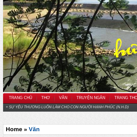
TRANG CHỦ
THƠ
VĂN
TRUYỆN NGẮN
TRANG TH
+ SỰ YÊU THƯƠNG LUÔN LÀM CHO CON NGƯỜI HẠNH PHÚC (N.H.D)
Home »
Văn