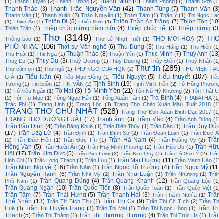
Thanh Minh
(4)
(1)
Thanh Huyền
(2)
Thanh Lương
(2)
Thanh Phong
(1)
Thanh Sơn
(1
Thanh Trắc Nguyễn Văn
(42)
Thanh Thảo
(3)
Thanh Tùng
(7)
Thành Văn
(3
Thạnh Văn
(1)
Thanh Xuân
(2)
Thảo Nguyễn
(1)
Thâm Tâm
(1)
Thần Y
(1)
Thi Ngọc La
Thiên Di
(5)
Thiên Thần Áo Trắng
(7)
Thiên Tôn
(10
(1)
Thiên Ân
(1)
Thiên Sơn
(1)
Thiệp chúc mừng năm mới
(4)
Thiệp chúc Tết
(3)
Thiệp mừng
(3
Thiên Trần
(1)
Thơ
(3149)
TH
THƠ MỜI HOẠ
(7)
Thông báo
(1)
Thơ Lê Nhựt Triết
(1)
PHỔ NHẠC
(106)
Thời sự Văn nghệ
(6)
Thu Dung
(3)
Thu Hằng
(1)
Thu Hiền
(1
Thuận Thảo
(8)
Thục Minh
(7)
Thuỳ Anh
(13
Thu Hoài
(1)
Thu Nga
(1)
Thuận Yến
(1)
Thụy Du
(3)
Thuỵ Du
(1)
Thuỳ Dương
(1)
Thùy Dương
(1)
Thủy Điền
(1)
Thuỳ Nhân
(1
Thư tin
(285)
Thư cảm ơn
(1)
Thư ngỏ
(1)
THƯ NGỎ CỦA HQN
(2)
THƯ VIỆN TÁ
Tiểu thuyết
(107)
Tiểu luận
(4)
Tiểu Nguyệt
(5)
GIẢ
(1)
Tiểu Mục Đồng
(1)
Tiê
Tịnh Bình
(19)
Tương
(1)
Tin buồn
(2)
TIN VĂN
(2)
Tịnh Minh Tiến
(2)
Tô Hồng Phươn
Tô Minh Yến
(21)
Tố Mai
(3)
(1)
Tô Kiều Ngân
(1)
Tôn Nữ Hỷ Khương
(2)
Tôn Thất Ú
Trà Bình
(4)
(2)
Tôn Tư Mạc
(1)
Tống Ngọc Hân
(1)
Tống Xuân Tám
(1)
TRABATHA
(1
Trác Phi
(1)
Trang Linh
(1)
Trang Lộc
(1)
Trang Thơ Chào Xuân Mậu Tuất 2018
(1
TRANG THƠ CHỦ NHẬT
(528)
Trang Thơ Đón Xuân Đinh Dậu 2017
(1
TRANG THƠ ĐƯỜNG LUẬT
(17)
Tranh ảnh
(3)
Trầm Mặc
(4)
Trần Anh Dũng
(1
Trần Bảo Định
(4)
Trần Duy Đứ
Trần Băng Khuê
(1)
Trần Biên Thùy
(1)
Trần Dần
(1)
(17)
Trần Dzạ Lữ
(4)
Trần Định
(1)
Trần Đình Sử
(2)
Trần Đoàn Luận
(1)
Trần Đức Á
Trần Hà Nam
(4)
Trầ
(2)
Trần Đức Hiển
(1)
Trần Đức Tín
(1)
Trần Hoàng Vy
(2)
Hồng Vân
(5)
Trần Hữ
Trần Huiền Ân
(2)
Trần Huy Minh Phương
(2)
Trần Hữu Du
(1)
Hội
(17)
Trần Kim Đức
(5)
Trần Kim Loan
(2)
Trần Kim Quy
(1)
Trần Lê Sơn Ý
(2)
Trầ
Trần Mai Hường
(11)
Linh Chi
(1)
Trần Long Thạch
(1)
Trần Lưu
(1)
Trần Mạnh Hảo
(1
Trần Minh Nguyệt
(16)
Trần Ngọc Hồ Trường
(4)
Trần Ngọc Mỹ
(11
Trần Năm
(1)
Trần Nguyên Hạnh
(6)
Trần Như Luận
(3)
Trần Nhã My
(2)
Trần Nhương
(1)
Trầ
Trần Quang Dũng
(4)
Trần Quang Khanh
(12)
Phù Nam
(1)
Trần Quang Lộc
(1
Trần Quang Ngân
(10)
Trần Quốc Tiến
(8)
Trần Quốc Toàn
(1)
Trần Quốc Việt
(1
Trần Tâm
(7)
Trần Thái Hưng
(5)
Trần Thanh Hải
(3)
Trầ
Trần Thành Nghĩa
(1)
Thế Nhân
(13)
Trần Thi Ca
(9)
Trần Thị Bích Thu
(1)
Trần Thị Cổ Tích
(2)
Trần Th
Trần Thị Huyền Trang
(3)
Trần Th
Huệ
(1)
Trần Thị Mai
(1)
Trần Thị Ngọc Hồng
(1)
Thanh
(5)
Trần Thị Thương Thương
(4)
Trầ
Trần Thị Thắng
(1)
Trần Thị Trúc Hạ
(1)