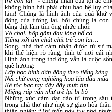
trẻ con lai” -
chứng nhân của tội ác chiế
không hình hài phải chịu bao hệ lụy của
lắm! Chúng là hình ảnh của quá khứ v
động của tương lai, bởi chúng là con
bằng thịt làm tim ông nhức nhói:
Vỏ chai, hộp găm đau lòng hố cỏ
Tiếng xới tìm chút chít trẻ con lai…
Song, nhà thơ cảm nhận được từ sự m
khi thể hiện rõ ràng, tinh tế nơi cái n
Hình ảnh trong thơ ông vẫn là cuộc số
quê hương:
Lớp học bình dân đông theo tiếng kẻng
Nét chữ cong nghiêng hoa lúa đầu mùa
Kẻ tóc bạc tay dây đầy mực tím
Miệng ráp vần như trẻ lại bi bô
Những xúc cảm dạt dào từ trong sâu 
trong nhà thơ như một sự giao hòa thân 
thiên nhiên: “
Thị trấn này tuy nhỏ như