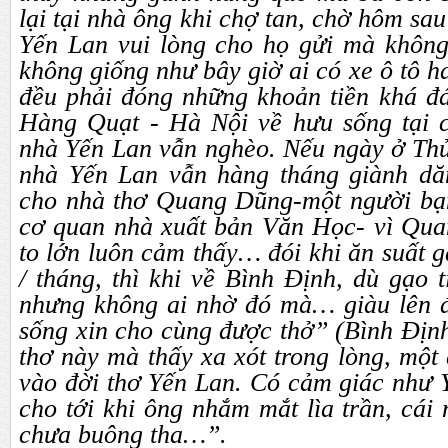
lại tại nhà ông khi chợ tan, chờ hôm sa
Yến Lan vui lòng cho họ gửi mà không 
không giống như bây giờ ai có xe ô tô h
đều phải đóng những khoản tiền khá đá
Hàng Quạt - Hà Nội về hưu sống tại 
nhà Yến Lan vẫn nghèo. Nếu ngày ở Thủ
nhà Yến Lan vẫn hàng tháng giành dă
cho nhà thơ Quang Dũng-một người bạ
cơ quan nhà xuất bản Văn Học- vì Qu
to lớn luôn cảm thấy… đói khi ăn suất g
/ tháng, thì khi về Bình Định, dù gạo 
nhưng không ai nhờ đó mà… giàu lên 
sống xin cho cùng được thở” (Bình Định
thơ này mà thấy xa xót trong lòng, một
vào đời thơ Yến Lan. Có cảm giác như 
cho tới khi ông nhắm mắt lìa trần, cái
chưa buông tha…”.