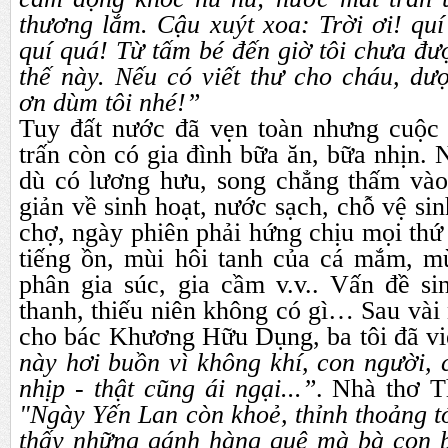
thương lắm. Cậu xuýt xoa: Trời ơi! quí
quí quá! Từ tấm bé đến giờ tôi chưa đượ
thế này. Nếu có viết thư cho cháu, dư
ơn dùm tôi nhé!”
Tuy đất nước đã vẹn toàn nhưng cuộc sô
trấn còn có gia đình bữa ăn, bữa nhịn
dù có lương hưu, song chẳng thấm và
giản về sinh hoạt, nước sạch, chỗ vệ sin
chợ, ngày phiên phải hứng chịu mọi thứ 
tiếng ồn, mùi hôi tanh của cá mắm, m
phân gia súc, gia cầm v.v.. Vấn đề sin
thanh, thiếu niên không có gì… Sau vài
cho bác Khương Hữu Dụng, ba tôi đã viê
này hơi buồn vì không khí, con người,
nhịp - thật cũng ái ngại...”
. Nhà thơ T
"Ngày Yến Lan còn khoẻ, thỉnh thoảng tớ
thấy những gánh hàng quê mà bà con 