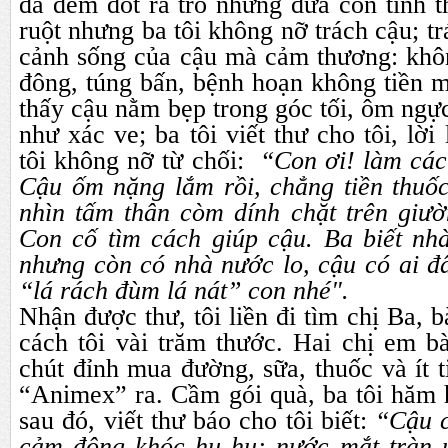
đã đem đốt ra tro những đứa con tinh thâ
ruột nhưng ba tôi không nỡ trách cậu; trá
cảnh sống của cậu mà cảm thương: k
đông, túng bấn, bệnh hoạn không tiền 
thấy cậu nằm bẹp trong góc tối, ôm ngực
như xác ve; ba tôi viết thư cho tôi, lời 
tôi không nỡ từ chối:
“Con ơi! làm các
Cậu ốm nặng lắm rồi, chẳng tiền thuốc
nhìn tấm thân còm dính chặt trên giư
Con cố tìm cách giúp cậu. Ba biết nh
nhưng còn có nhà nước lo, cậu có ai đ
“lá rách đùm lá nát” con nhé".
Nhận được thư, tôi liền đi tìm chị Ba, 
cách tôi vài trăm thước. Hai chị em b
chút đỉnh mua đường, sữa, thuốc và ít 
“Animex” ra. Cầm gói quà, ba tôi hăm h
sau đó, viết thư báo cho tôi biết:
“Cậu c
cảm động khóc hu hu; nước mắt tràn 