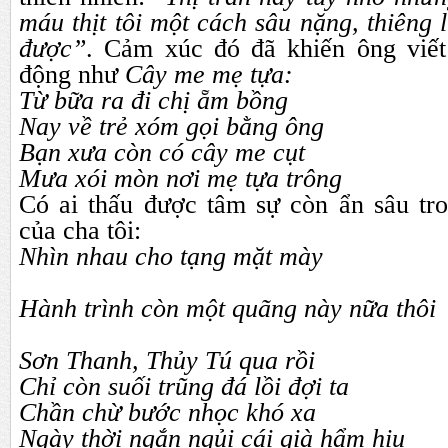
máu thịt tôi một cách sâu nặng, thiêng l
được”
. Cảm xúc đó đã khiến ông viế
động như
Cây me mẹ tựa:
Từ bữa ra đi chị ẵm bồng
Nay về trẻ xóm gọi bằng ông
Bạn xưa còn có cây me cụt
Mưa xói mòn nơi mẹ tựa trông
Có ai thấu được tâm sự còn ẩn sâu tro
của cha tôi:
Nhìn nhau cho tạng mặt mày
Hành trình còn một quãng này nữa thôi
Sơn Thanh, Thủy Tú qua rồi
Chỉ còn suối trũng đá lồi đợi ta
Chần chừ bước nhọc khó xa
Ngày thời ngắn ngủi cái già hẩm hiu