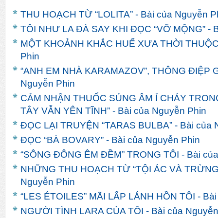
THU HOẠCH TỪ “LOLITA” - Bài của Nguyễn P
TÔI NHƯ LA ĐÀ SAY KHI ĐỌC “VỠ MỘNG” - Bà
MỘT KHOẢNH KHẮC HUẾ XƯA THỜI THUỘC ĐỊ
Phin
“ANH EM NHÀ KARAMAZOV”, THÔNG ĐIỆP GIA
Nguyễn Phin
CẢM NHẬN THUỐC SÚNG ÂM Ỉ CHÁY TRONG
TÂY VẪN YÊN TĨNH” - Bài của Nguyễn Phin
ĐỌC LẠI TRUYỆN “TARAS BULBA” - Bài của 
ĐỌC “BÀ BOVARY” - Bài của Nguyễn Phin
“SÔNG ĐÔNG ÊM ĐỀM” TRONG TÔI - Bài của
NHỮNG THU HOẠCH TỪ “TỘI ÁC VÀ TRỪNG 
Nguyễn Phin
“LES ÉTOILES” MÃI LẤP LÁNH HỒN TÔI - Bài
NGƯỜI TÌNH LARA CỦA TÔI - Bài của Nguyễn