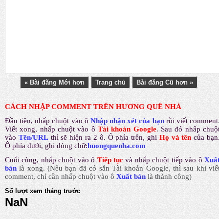
« Bài đăng Mới hơn
Trang chủ
Bài đăng Cũ hơn »
CÁCH NHẬP COMMENT TRÊN HƯƠNG QUÊ NHÀ
Đầu tiên, nhấp chuột vào ô
Nhập nhận xét của bạn
rồi viết comment
Viết xong, nhấp chuột vào ô
Tài khoản Google
.
Sau đó nhấp chuộ
vào
Tên/URL
thì sẽ hiện ra 2 ô. Ô phía trên, ghi
Họ và tên
của bạn
Ô phía dưới, ghi dòng chữ:
huongquenha.com
Cuối cùng, nhấp chuột vào ô
Tiếp tục
và nhấp chuột tiếp vào ô
Xuấ
bản
là xong.
(Nếu bạn đã có sẵn Tài khoản Google, thì sau khi viế
comment, chỉ cần nhấp chuột vào ô
Xuất bản
là thành công
)
Số lượt xem tháng trước
NaN