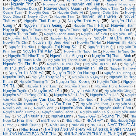
Nguyễn Phin
(30)
(14)
Nguyễn Phú Yên
(8)
Nguyên Phong
(1)
Nguyễn Phượng
(2
Nguyễn Quang Quân
(8)
Nguyễn Phương Dung
(2)
Nguyễn Quang Tâm
(2)
Nguyễ
Quang Tuấn
(1)
Nguyễn Quân
(2)
Nguyễn Quốc Ái
(1)
Nguyễn Quốc Bảo
(1)
Nguyễ
Nguyễn Tấn Thuyên
(3)
Nguyễ
Quốc Đông
(1)
Nguyễn Quy
(2)
Nguyên Tâm
(1)
Nguyễn Thái Huy
(35)
Nguyễn Thàn
Thái An
(3)
Nguyễn Thái Dương
(6)
Công
(48)
Nguyễn Thành Giang
(22)
Nguyễn Than
Nguyễn Thanh Hải
(1)
Huyền
(8)
Nguyễn Thành Nhân
(18
Nguyễn Thanh Mừng
(1)
Nguyễn Thánh Ngã
(1)
Nguyễn Thanh Tuấn
(7)
Nguyễn Thanh Xuân
(2)
Nguyễn Thế Kiên
(1)
Nguyễn Thế K
Nguyễn Thị Cẩm Thuỳ
(3
(1)
Nguyễn Thị Ánh Huỳnh
(2)
Nguyễn Thị Bích Phượng
(2)
Nguyễn Thị Diệu Hiền
(3)
Nguyễn Thị Hằn
Nguyễn Thị Chi
(2)
Nguyễn Thị Hải
(1)
(7)
Nguyễn Thị Hồng Đào
(10)
Nguyễn Thị Hậu
(1)
Nguyễn Thị Huệ
(1)
Nguyễn Th
Nguyễn Thị Mây
(127)
Kim Huệ
(2)
Nguyễn Thị Ngọc Hải
(1)
Nguyễn Thị Ngọc Se
Nguyễn Thị Phụng
(27)
Nguyễn Thị Như Tâm
(3)
Nguyễn Thị Thanh Bình
(6
(2)
Nguyễn Thị Thành Nhân
(1)
Nguyễn Thị Thanh Toàn
(1)
Nguyễn Thị Thanh Xuân
(1
Nguyễn Thị Thu Ba
(23)
Nguyễ
Nguyễn Thị Thu Hiền
(1)
Nguyễn Thị Thu Hoài
(1)
Thị Thu Thuý
(3)
Nguyễn Thị Thùy Linh
(3)
Nguyễn Thị Tiết
(3)
Nguyễn Thị Tuyế
Nguyễn Thị Việt Hà
(39)
Nguyễn Thị Xuân Hương
(14)
(1)
Nguyễn Thu Hằng
(1
Nguyễn Thủy
(4)
Nguyễn Thúy Ngân
(13)
Nguyễn Thườn
Nguyễn Thuý Quỳnh
(2)
Nguyễ
Kham
(3)
Nguyễn Tiến Đường
(8)
Nguyễn Thượng Trí
(2)
Nguyễn Trần
(1)
Trí Tài
(40)
Nguyễn Trọng Luân
(2)
Nguyễn Trung
(1)
Nguyễn Trung Nguyên
(1
Nguyễn Văn Ân
(68)
Nguyễn Tuyển
(4)
Nguyễn Văn Bút
(6)
Nguyễn Văn Công
(2
Nguyễn Văn Cường (CCK)
(4)
Nguyễn Văn Hiến
(5)
Nguyễn Văn Hoà
(5)
Nguyễ
Nguyễn Văn Học
(55)
Văn Hòa
(2)
Nguyễn Văn Ngọc
(1)
Nguyễn Văn Thanh
(1
Nguyễn Văn Thảo
(17)
Nguyễn Văn Thành
(1)
Nguyễn Văn Toan
(1)
Nguyên Vi
(1
Nguyễn Vĩnh Bình
(3)
Nguyễn Xuân Cảm
(3
Nguyễn Việt Hà
(2)
Nguyễn Vinh
(1)
Nguyễn Xuân Dương
(1)
Nguyễn Xuân Khánh
(1)
Nguyễn Xuân Thuỷ
(1)
Nguyễn Xuâ
Ngưng Thu
(44)
Nguyễn Xuân Tư
(3)
Nguyệt Linh
(5)
Thủy
(1)
Nguyệt Quế
(1)
Nh
Nhã Thiên
(7)
Ngọc
(1)
nhà Thương
(1)
Nhân Hậu
(2)
NHÂN VẬT
(1)
Nhật Nguyệt Xuâ
NHỚ THUỞ Ấ
Nhật Quang
(17)
Hương
(1)
Nhất Sinh
(1)
Nhật Vũ
(1)
Nhi Hạ
(1)
THƠ
(37)
Như Hoài
(4)
NHỮNG ÁNG VĂN HAY VỀ LÀNG QUÊ VIỆT NAM
(7
NHỮNG NGƯỜI BẠN ĐÂT THỦ
(6)
NHỮNG NGƯỜI THỰC HIỆN HQN
(5)
Nôn