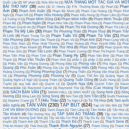
NỬA THÁNG MỘT TÁC GIẢ VÀ MỘ
Quốc Lập
(2)
NP phan
(1)
Nửa Đời hư
(1)
BÀI THƠ HAY
(38)
Phạ
nước
(1)
O. Henry
(1)
P.N. Thường Đoan
(1)
Pearl
(1)
Ánh
(34)
Phạm Anh Xuân
(3)
Phạm Bá Nhơn
(2)
Phạm Cao Hoàng
(1)
Phạm Đìn
Phạm Hữu Hoàng
(20)
Nghi
(1)
Phạm Hổ
(1)
Phạm Kiều Hưng
(1)
Phạm Lâm
(1)
Phạ
Phạm Minh Dũng
(14)
Phạm Minh Hiền
(9)
Phạm Minh Thuận
(10
Lê Tường Vi
(1)
Phạm Ngân
(3)
Phạm Mỹ
(1)
Phạm Như Vân
(1)
Phạm Phan Hòa
(1)
Phạm Phương La
Phạm Thái Ba
(4)
Phạm Thị Hải Dương
(9)
(1)
Phạm Quỳnh An
(1)
Phạm Thị Liên
(1
Phạm Thị Mỹ Liên
(30)
Phạm Thị Phương Thảo
(3)
Phạm Thuý
(6)
Phạm Trầ
Phạm Tuấn Vũ
(29)
Phạm Tử Văn
(21)
Ái Linh
(4)
Phạ
Phạm Trung Tín
(2)
Văn Phương
(16)
Phan Anh
(12)
Phạm Văn Thạnh
(1)
Phạm Vũ
(1)
Phan Cung Việt
(1
Phan Đức Nam
(1)
Phan Hoài Thương
(1)
Phan Hoàng
(2)
Phan Huỳnh Điểu
(1)
Pha
Phan Mai Thư Nhã
(6)
Phan Nam
(20)
Hữu Lý
(1)
Phan Khanh
(2)
Phan Quỳnh Nh
Phan Tấn Lược
(6)
(1)
Phan Sửu
(1)
Phan Thanh Cương
(2)
Phan Thị Huỳnh Trang
(2
Phan Trang Hy
(25)
Phan Tiên Phát
(1)
Phan Tình
(1)
Phan Văn Bình
(1)
Phan Vă
Phan Văn Thuần
(3)
Thạnh
(1)
Phan Vĩnh
(1)
phần 1
(1)
phần 2
(1)
phần 3
(1)
phần 
Phỏng vấn
(7)
Ph
(1)
Phiêu Vân
(1)
Phong Dương
(2)
Phong Điệp
(1)
Phú Ngọc
(1)
Quang
(3)
Phú Xuân
(8)
Phùng Hiếu
(10)
Phùng Gia Lộc
(1)
Phùng Hiệu
(1)
Phùn
Phùng Phương Quý
(7)
Hoàng Chương
(1)
Phụng Thiên
(1)
Phùng Văn Khai
(1)
Phướ
Phương Phương
(10)
Phương Uy
(5)
Vũ
(1)
Quan Thế Âm
(1)
Quảng Ngọc
(1
Quang Tuấn Dũng
(9)
Quảng Ngôn Lê Ngữ
(1)
Quang Thám
(1)
Quốc Hùng
(2)
Quố
Quỳnh Nga
(16)
Tuyên
(1)
quy luật dịch
(1)
Quỳnh Lệ
(1)
Quỳnh Trâm
(1)
Raso
Rêu (Cao Hoàng Từ Đoan
Helmandollar
(1)
Raymond Carver
(1)
Raymond Thư
(1)
SÁCH BẠN VĂN
(71)
(13)
Song Ninh
(11)
Sôn
SARAH HALL
(1)
SINH NHẬT
(1)
Hương
(11)
Sông Song
(8)
Sơn Trần
(15)
Sông Lam
(1)
Sơn Tịnh
(2)
Sruthi Thekkia
T.T.Hiếu Thảo
(22)
Tạ Thị Hoa
(14)
Tam quố
(1)
Stephen Crane
(1)
Tạ Nghi Lễ
(1)
TẢN VĂN
(230)
TẠP BÚT
(624)
diễn nghĩa
(4)
TẠ
Tạp chí Văn Mới
(1)
CHÍ VN BÌNH DƯƠNG
(11)
Tashi Dawa
(1)
Tâm Lãng
(1)
Tâm Nhiên
(2)
Tấn Hòa
(1
TẬP SAN ÁO TRẮNG
(39)
Tần Khánh
(4)
Tân Vương Huy
(1)
Tập san Văn họ
nghệ thuật Hương Quê Nhà
(1)
Tây bá hầu Cơ Phát
(1)
Tây Du Ký
(1)
Tây Sơn bi hùn
Thạch Đà
(7)
Thạch Sene
(5
truyện
(2)
Thạch Anh
(2)
Thạch Cầu
(1)
Thạch Lam
(1)
Thanh Bình Nguyên
(27)
Thái An Khánh
(2)
Thái Hoà
(1)
Thành Dũng
(1)
Thanh Hả