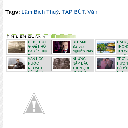
Tags:
Lâm Bích Thuỷ
,
TẠP BÚT
,
Văn
CÒN CHÚT
BEL AMI -
CÁI Đ
GÌ ĐỂ NHỚ -
Bài của
TRON
BàI của Duy
Nguyễn Phin
TƯỞNG
Ph...
của N..
VĂN HỌC
NHỮNG
TRỞ L
NƯỚC
NĂM ĐẦU
HƯƠN
NGOÀI: TỜ
TRÊN QUÊ
Bài củ
VÉ SỐ - Tr...
HƯƠNG -
Bích...
Tạp ...