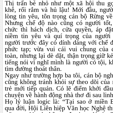
Thị trấn bé nhỏ như một xã hội thu g
khê, rối rắm và hủ lậu! Mới đầu, ngườ
lòng tin yêu, tôn trọng cán bộ Rừng v
Nhưng chế độ nào cũng có người tốt, 
chức thì hách dịch, cửa quyền, áp đặ
niềm tin yêu và quí trọng của người
người trước đây có dính dáng với chế 
phức tạp; vừa vui cái vui chung của
toàn, nhưng lại dè dặt, thận trọng giữ kẻ
tiếng nói vì nghĩ mình là người có tội, k
tìm đường thoát thân.
Ngay như trường hợp ba tôi, cán bộ nghỉ
cũng không tránh khỏi sự theo dõi của 
trẻ mới tiếp quản. Có lẽ điểm khởi đầu 
chuyện về hành động nhà thơ đi sau lin
Họ lý luận logic là: “Tại sao ở miền 
qua đời, Hội Liên hiệp Văn học Nghệ thu