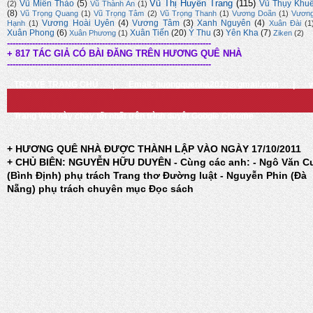
Vũ Thị Huyền Trang
(115)
Vũ Miên Thảo
(5)
Vũ Thụy Khu
(2)
Vũ Thành An
(1)
(8)
Vũ Trọng Quang
(1)
Vũ Trọng Tâm
(2)
Vũ Trọng Thanh
(1)
Vương Doãn
(1)
Vươn
Vương Hoài Uyên
(4)
Vương Tâm
(3)
Xanh Nguyên
(4)
Hạnh
(1)
Xuân Đài
(1
Xuân Phong
(6)
Xuân Tiến
(20)
Ý Thu
(3)
Yên Kha
(7)
Xuân Phương
(1)
Ziken
(2)
-------------------------------------------------------------------------
+ 817 TÁC GIẢ CÓ BÀI ĐĂNG TRÊN HƯƠNG QUÊ NHÀ
-------------------------------------------------------------------------
TRỞ VỀ TRANG CHỦ
|
Email: huongquenha2023@gmail.com
|
Trang Web này chạy tốt nhất trên trình duyệt Google Chrome
+ HƯƠNG QUÊ NHÀ ĐƯỢC THÀNH LẬP VÀO NGÀY 17/10/2011
+ CHỦ BIÊN: NGUYỄN HỮU DUYÊN - Cùng các anh: - Ngô Văn C
(Bình Định) phụ trách Trang thơ Đường luật - Nguyễn Phin (Đà
Nẵng) phụ trách chuyên mục Đọc sách