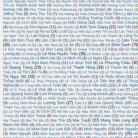
Quỳnh Nga
(1)
Huỳnh Thúy Thúy
(1)
Huỳnh Văn Diệu
(1)
Huỳnh Văn Mỹ
(1)
Huỳnh Vă
Huỳnh Xuân Sơn
(3)
Hương Đình
(4)
Yên
(1)
Hương Đêm
(1)
Hương Quê Nhà
(1
Hương Văn
(6)
James Dylan
(4)
Hửu Thỉnh
(1)
Irina Polianxkaia
(1)
James Joyce
(1
Jeffrey Thai
(9)
Jerry Thu Trà
(7)
Kha Tiệm Ly
(4)
Kai Hoàng
(1)
Kate Chopin
(1)
Kh
Khổng Trường Chiến
(3)
Xuân
(1)
Khán Võ
(2)
Khảo Mai
(1)
khoa học
(1)
Khổng Vĩn
Kiến Giang
(12)
Kim Chuôn
Nguyên
(1)
KỊCH BẢN
(1)
Kiên Giang
(1)
Kiều Huệ
(1)
Kim Sơn Giang
(22)
(4)
Kim Ngoan
(15)
Kim Tiết
(10
Kim Dung
(2)
Kim Quyên
(1)
Ký sự
(14)
Kim Yến
(1)
Kỳ Nam
(2)
Lã Bố
(1)
La Hán
(1)
La Mai Thi Gia
(1)
Lạc Thảo
(1
Lam Giang
(3)
Lãng D
Lại Ngọc Thư
(1)
Lan Anh
(1)
Lan Phương
(1)
Lan Thanh
(1)
Lâm Trú
(6)
Lâm Bích Thuỷ
(8)
Lâm Cẩm Ái
(3)
Lâm Hạ
(11)
Lâm Huy Nhuận
(1)
(30)
Lê Đình Danh
(79
Lê Ân
(5)
Lê Bá Duy
(9)
Lâm Xuân Vi
(1)
Lâu Văn Mua
(1)
Lê Đức Lang
(13)
Lệ Hằng
(3)
Lê Hoà
Lê Đức Hoàng Vân
(1)
Lê Giang Trần
(1)
Lê Hứa Huyền Trân
(39)
Lương
(4)
Lê Hoàng
(2)
Lê Khánh Luận
(1)
Lê Minh Chán
Lê Minh Hải
(3)
Lê Minh Vũ
(3)
Lê Ngân
(3)
(1)
Lê Minh Dung
(2)
Lê Ngọc Phái
(1)
L
Lê Phương Châu
(30
Lê Ngũ Nam Phong
(11)
Lê Nhựt Triết
(8)
Ngọc Trác
(1)
Lê Quang Trạng
(23)
Lê Thanh Hùng
(34)
Lê Thanh My
(8)
Lê Sa Long
(2)
L
L
Lê Thị Cẩm Tú
(6)
Thấu
(1)
Lê Thị Hồng Thắm
(1)
Lê Thị Kim
(1)
Lê Thị Ngọc Lệ
(1)
Thị Ngọc Nữ
(33)
Lê Thị Xuyên
(13)
Lê Thiếu Nhơn
(15)
L
Lê Thị Thu Hiền
(1)
Thống Nhất
(6)
Lê Tiến Mợi
(6)
Lê Trọn
Lê Thụy Phương
(2)
Lê Tiến Dũng
(1)
Nghĩa
(3)
Lê Tuân
(4)
Lê Văn Hiếu
(12)
Lê Văn Ngă
Lê Trung Hiếu
(1)
Lê Uyên
(1)
(3)
Lê Vinh
(4)
Linh Lan
(7)
Lin
Lê Vi Thuỷ
(1)
Lê Xuân Tiến
(1)
Lindsay Polak
(1)
Lan (Quảng Nam)
(8)
Linh Phương
(3)
Long Khánh
(4)
Linh Thy
(2)
Long Vương
(1
Lữ Hồng
(3)
Lương Duyên Thắn
luân hồi
(1)
Lư Nhất Vũ
(1)
Lương Cẩm Quyên
(1)
Lương Sơn
(27)
(3)
Lưu Ly
(6)
Lưu Quang Minh
(15)
Lương Đình Khoa
(1)
Lư
Lý Khánh Vinh
(15)
Thành Tựu
(1)
Lưu Thị Mười
(2)
Lưu Xuân Cảnh
(2)
Lý Thành Lon
M.T.N.H
(7)
(1)
Lý Thời Miễn
(1)
Mã Nhị Lan
(1)
Mạc Minh
(2)
Mạc Tố Hồng
(1)
Mạ
Mai Đức Trung
(6)
Mai Loan
(12)
Tường
(2)
Mai Hạnh
(1)
Mai Kiệm
(1)
Mai Nhật
(2
Mai Tuyết
(37)
Mang Viên Long
(63
Mai Thìn
(3)
Mai Thanh
(1)
Mai Thị Vân
(1)
Marie Hải Miên
(4)
Mẫu Đơn
(1)
Mèo Con
(1)
Mi Thu
(1)
Miên Đức Thắng
(2)
Miên Lin
Minh Đan (Lọ Lem Đất Võ)
(6)
Minh Nguyên
(15)
Minh Nguyễ
(1)
Minh Châu
(2)
Minh Vy
(25)
(3)
Minh Nguyệt
(15)
Minh Nguyệt (NT)
(1)
Minh Nhân Tông
(1)
Mỗ