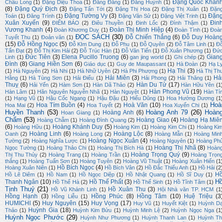
Đặng Quốc Khán
Châu Long
(1)
Đặng Diệu Thoa
(1)
Đăng Đăng
(1)
Đăng Huỳnh
(1)
(8)
Đặng Quý Địch
(3)
Đặng Tấn Tới
(2)
Đặng Thị Hoa
(2)
Đặng Thị Xuân
(1)
Đặn
Đặng Tường Vy
(3)
Đặn
Toán
(1)
Đăng Trình
(1)
Đặng Văn Sử
(1)
Đặng Việt Trinh
(1)
Xuân Xuyến
(9)
Đin
ĐIỂM BÁO
(2)
Điêu Thuyền
(1)
Đinh Lốc
(2)
Đình Thậm
(1)
Vương Khanh
(4)
Đoàn Thị Minh Hiệp
(4)
Đoàn Khương Duy
(1)
Đoàn Tình
(1)
Đoà
ĐỌC SÁCH
(30)
Đỗ Chiến Thắng
(6)
Đỗ Duy Hoàn
Tuyết Thu
(1)
Đoản văn
(1)
(15)
Đỗ Hồng Ngọc
(5)
Đỗ KIm Dung
(1)
Đỗ Phu
(1)
Đỗ Quyên
(2)
Đỗ Tâm Linh
(1)
Đ
Tấn Đạt
(2)
Đỗ Thị Kim Hải
(2)
Đỗ Trúc Hàn
(1)
Đỗ Văn Tiến
(1)
Đỗ Xuân Phương
(1)
Đứ
Đức Tiên
(3)
Elena Pucillo Truong
(6)
Gian
Linh
(1)
gan jing world
(1)
Ghi chép
(2)
Đình
(8)
Giang Hiền Sơn
(6)
Giáo dục
(1)
Guy de Maupassant
(1)
Hà Đoàn
(2)
Hạ L
Hạ Thi
(3)
(1)
Hà Nguyên
(2)
Hà Nhi
(1)
Hà Nhữ Uyên
(2)
Hà Phi Phượng
(1)
Hà Thị Th
Hải Miên
(3)
Hả
Hằng
(1)
Hà Tùng Sơn
(1)
Hải Điểu
(1)
Hải Phong
(2)
Hải Thăng
(1)
Thuỵ
(6)
Hàn Du Tử
(17)
Hải Yến
(2)
Hàm Sơn
(1)
Hàn Dã Thảo
(2)
Hàn Hữu Yên
(1
Hàn Phong Vũ
(19)
Hàn Lâm
(1)
Hãn Nguyên Nguyễn Nhã
(1)
Hàn Nguyệt
(1)
Hàn Tí
(1)
Hạng Vũ
(1)
Hậu Cốc Ngang
(1)
Hậu Đậu
(1)
Hiếu Dũng
(1)
Hoa Hướng Dương
(1
Hoà
Hoa Tím Buồn
(4)
Hoà Văn
(10)
Hoa Mai
(2)
Hoa Tuyết
(2)
Hoa Xuyến Chi
(1)
Huyền Thanh
(53)
Hoàng Anh 79
(26)
Hoàn
Hoàng Anh
(6)
Hoan Giang
(1)
Chẩm
(53)
Hoàng Giao
(4)
Hoàng Hạ Miê
Hoàng Chẫm
(1)
Hoàng Đình Quang
(2)
(6)
Hoàng Khánh Duy
(5)
Hoàng Hữu
(1)
Hoàng Kim
(1)
Hoàng Kim Chi
(1)
Hoàng Ki
Hoàng Linh
(6)
Hoàng Lộc
(8)
Oanh
(2)
Hoàng Long
(2)
Hoàng Mẫn
(1)
Hoàng Min
Hoàng Ngọc Xuân
(4)
Tường
(2)
Hoàng Nghĩa Lược
(1)
Hoàng Nguyên
(1)
Hoàng Ph
Hoàng Thị Nhã
(8)
Ngọc Tường
(1)
Hoàng Thảo Chi
(1)
Hoàng Thị Bích Hà
(1)
Hoàn
Hoàng Trọng Quý
(9)
Thị Thu Thủy
(2)
Hoàng Trang
(1)
Hoàng Trần
(1)
Hoàng Trọn
thắng
(1)
Hoàng Tuấn Sơn
(1)
Hoàng Tuyên
(2)
Hoàng Vũ Thuật
(1)
Hoàng Xuân Hiến
(1
Hồ Bích Ngọc
(4)
Hoàng Xuân Niên
(1)
Hồ Bích Vân
(2)
Hồ Đắc Thiếu Anh
(1)
Hồ Hải
(2
H
Hồ Lê Diêm
(1)
Hồ Nam
(1)
Hồ Ngọc Diệp
(1)
Hồ Nhật Quang
(1)
Hồ Sĩ Duy
(1)
H
Thanh Ngân
(10)
Hồ Thế Phất
(3)
Hồ Thế Hà
(2)
Hồ Thế Sinh
(1)
Hồ Tĩnh Tâm
(1)
Tịnh Thuỷ
(21)
Hồ Xuân Thu
(3)
Hồ Vũ Khánh Linh
(1)
Hội Nhà văn TP. HCM
(1
Hồng Hạnh
(3)
Hồng Phúc
(8)
Hồng Tâm
(10)
Huệ Triệu
(3
Hồng Liễu
(1)
HUMICHI
(5)
Huy Nguyên
(15)
Huy Vọng
(17)
Huy Vũ
(1)
Huyết Kiệt
(1)
Huỳnh D
Huỳnh Gia
(18)
Thảo
(1)
Huỳnh Kim Bửu
(1)
Huỳnh Minh Lệ
(2)
Huỳnh Ngọc Nga
(1
Huỳnh Ngọc Phước
(29)
Huỳnh Như Phương
(1)
Huỳnh Thanh Lan
(1)
Huỳnh Th