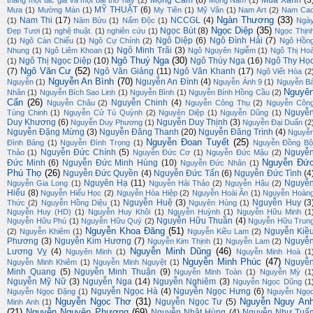
Mộng Cầm
(8)
Mùa Xanh
(3
tháng một tác giả và một bài thơ hay
(2)
Mộng Nam
(1)
MỸ THUẬT
(6)
Mưa
(1)
Mường Mán
(1)
My Tiên
(1)
Mỹ Vân
(1)
Nam Art
(2)
Nam Ca
Ngàn Thương
(33)
Nam Thi
(17)
NCCGL
(4)
(1)
Năm Bửu
(1)
Nấm Độc
(1)
Ngà
Ngọc Diệp
(35)
Ngọc Bút
(8)
Đẹp Tươi
(1)
nghệ thuật.
(1)
nghiên cứu
(1)
Ngọc Thịn
Ngô Diệp
(6)
Ngô Đình Hải
(7)
(1)
Ngô Càn Chiểu
(1)
Ngô Cự Chính
(2)
Ngô Hồn
Ngô Minh Trãi
(3)
Nhung
(1)
Ngô Liêm Khoan
(1)
Ngô Nguyên Ngiễm
(1)
Ngô Thị Ho
Ngô Thuý Nga
(30)
Ngô Thị Ngọc Diệp
(10)
Ngô Thúy Nga
(16)
Ngô Thy Họ
(1)
Ngô Văn Cư
(52)
(7)
Ngô Văn Giảng
(11)
Ngô Văn Khanh
(17)
Ngô Viết Hòa
(2
Nguyễn An Bình
(70)
Nguyễn An Đình
(4)
Nguyễn
(1)
Nguyễn Ánh 9
(1)
Nguyễn B
Nguyê
Nhân
(1)
Nguyễn Bích Sao Linh
(1)
Nguyễn Bình
(1)
Nguyễn Bính Hồng Cầu
(2)
Cẩn
(26)
Nguyễn Chinh
(4)
Nguyễn Châu
(2)
Nguyễn Công Thụ
(2)
Nguyễn Côn
Nguyễ
Tùng Chinh
(1)
Nguyễn Cử Tú Quỳnh
(2)
Nguyên Diệp
(1)
Nguyễn Dũng
(1)
Duy Khương
(6)
Nguyễn Duy Thịnh
(3)
Nguyễn Duy Phương
(1)
Nguyễn Đại Duẩn
(2
Nguyễn Đặng Mừng
(3)
Nguyễn Đăng Thanh
(20)
Nguyễn Đăng Trình
(4)
Nguyễ
Nguyễn Đoan Tuyết
(25)
Đình Bảng
(1)
Nguyễn Đình Trọng
(1)
Nguyễn Đồng Bộ
Nguyễn Đức Chính
(5)
Nguyễ
Thảo
(1)
Nguyễn Đức Cơ
(1)
Nguyễn Đức Mậu
(2)
Nguyễn Đứ
Đức Minh
(6)
Nguyễn Đức Minh Hùng
(10)
Nguyễn Đức Nhân
(1)
Phú Thọ
(26)
Nguyễn Đức Quyền
(4)
Nguyễn Đức Tấn
(6)
Nguyễn Đức Tình
(4
Nguyên Hạ
(11)
Nguyễ
Nguyễn Gia Long
(1)
Nguyễn Hải Thảo
(2)
Nguyễn Hậu
(2)
Hiếu
(8)
Nguyễn Hiếu Học
(2)
Nguyễn Hòa Hiệp
(2)
Nguyễn Hoài Ân
(1)
Nguyễn Hoàn
Nguyễn Huệ
(3)
Nguyễn Huy
(3
Thức
(2)
Nguyễn Hồng Diệu
(1)
Nguyên Hùng
(1)
Nguyễn Huy (HD)
(1)
Nguyễn Huy Khôi
(1)
Nguyễn Huỳnh
(1)
Nguyễn Hữu Minh
(1
Nguyễn Hữu Thuần
(4)
Nguyễn Hữu Phú
(1)
Nguyễn Hữu Quý
(2)
Nguyễn Hữu Trun
Nguyễn Khoa Đăng
(51)
Nguyễn Kiề
(2)
Nguyễn Khiêm
(1)
Nguyễn Kiều Lam
(2)
Phương
(3)
Nguyễn Kim Hương
(7)
Nguyễ
Nguyễn Kim Thịnh
(1)
Nguyễn Lam
(2)
Nguyễn Minh Dũng
(46)
Lương Vỵ
(4)
Nguyên Minh
(1)
Nguyễn Minh Hoà
(1
Nguyễn Minh Phúc
(47)
Nguyễ
Nguyễn Minh Khiêm
(1)
Nguyễn Minh Nguyệt
(1)
Minh Quang
(5)
Nguyễn Minh Thuận
(9)
Nguyễn Minh Toàn
(1)
Nguyễn Mỳ
(1
Nguyễn Mỹ Nữ
(3)
Nguyễn Nga
(14)
Nguyễn Nghiêm
(3)
Nguyễn Ngọc Dũng
(1
Nguyễn Ngọc Hà
(4)
Nguyễn Ngọc Hưng
(6)
Nguyễn Ngọc Đặng
(1)
Nguyễn Ngọ
Nguyễn Ngọc Thơ
(31)
Nguyễn Nguy An
Nguyễn Ngọc Tư
(5)
Minh Anh
(1)
(21)
Nguyễn Nguyên Phượng
(69)
Nguyễn Nhật Hùng
(4)
Nguyễn Như Tuấ