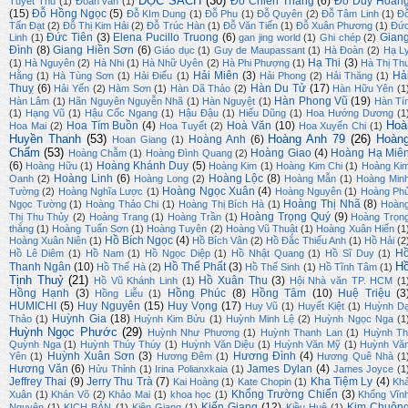
ĐỌC SÁCH
(30)
Đỗ Chiến Thắng
(6)
Đỗ Duy Hoàn
Tuyết Thu
(1)
Đoản văn
(1)
(15)
Đỗ Hồng Ngọc
(5)
Đỗ KIm Dung
(1)
Đỗ Phu
(1)
Đỗ Quyên
(2)
Đỗ Tâm Linh
(1)
Đ
Tấn Đạt
(2)
Đỗ Thị Kim Hải
(2)
Đỗ Trúc Hàn
(1)
Đỗ Văn Tiến
(1)
Đỗ Xuân Phương
(1)
Đứ
Đức Tiên
(3)
Elena Pucillo Truong
(6)
Gian
Linh
(1)
gan jing world
(1)
Ghi chép
(2)
Đình
(8)
Giang Hiền Sơn
(6)
Giáo dục
(1)
Guy de Maupassant
(1)
Hà Đoàn
(2)
Hạ L
Hạ Thi
(3)
(1)
Hà Nguyên
(2)
Hà Nhi
(1)
Hà Nhữ Uyên
(2)
Hà Phi Phượng
(1)
Hà Thị Th
Hải Miên
(3)
Hả
Hằng
(1)
Hà Tùng Sơn
(1)
Hải Điểu
(1)
Hải Phong
(2)
Hải Thăng
(1)
Thuỵ
(6)
Hàn Du Tử
(17)
Hải Yến
(2)
Hàm Sơn
(1)
Hàn Dã Thảo
(2)
Hàn Hữu Yên
(1
Hàn Phong Vũ
(19)
Hàn Lâm
(1)
Hãn Nguyên Nguyễn Nhã
(1)
Hàn Nguyệt
(1)
Hàn Tí
(1)
Hạng Vũ
(1)
Hậu Cốc Ngang
(1)
Hậu Đậu
(1)
Hiếu Dũng
(1)
Hoa Hướng Dương
(1
Hoà
Hoa Tím Buồn
(4)
Hoà Văn
(10)
Hoa Mai
(2)
Hoa Tuyết
(2)
Hoa Xuyến Chi
(1)
Huyền Thanh
(53)
Hoàng Anh 79
(26)
Hoàn
Hoàng Anh
(6)
Hoan Giang
(1)
Chẩm
(53)
Hoàng Giao
(4)
Hoàng Hạ Miê
Hoàng Chẫm
(1)
Hoàng Đình Quang
(2)
(6)
Hoàng Khánh Duy
(5)
Hoàng Hữu
(1)
Hoàng Kim
(1)
Hoàng Kim Chi
(1)
Hoàng Ki
Hoàng Linh
(6)
Hoàng Lộc
(8)
Oanh
(2)
Hoàng Long
(2)
Hoàng Mẫn
(1)
Hoàng Min
Hoàng Ngọc Xuân
(4)
Tường
(2)
Hoàng Nghĩa Lược
(1)
Hoàng Nguyên
(1)
Hoàng Ph
Hoàng Thị Nhã
(8)
Ngọc Tường
(1)
Hoàng Thảo Chi
(1)
Hoàng Thị Bích Hà
(1)
Hoàn
Hoàng Trọng Quý
(9)
Thị Thu Thủy
(2)
Hoàng Trang
(1)
Hoàng Trần
(1)
Hoàng Trọn
thắng
(1)
Hoàng Tuấn Sơn
(1)
Hoàng Tuyên
(2)
Hoàng Vũ Thuật
(1)
Hoàng Xuân Hiến
(1
Hồ Bích Ngọc
(4)
Hoàng Xuân Niên
(1)
Hồ Bích Vân
(2)
Hồ Đắc Thiếu Anh
(1)
Hồ Hải
(2
H
Hồ Lê Diêm
(1)
Hồ Nam
(1)
Hồ Ngọc Diệp
(1)
Hồ Nhật Quang
(1)
Hồ Sĩ Duy
(1)
H
Thanh Ngân
(10)
Hồ Thế Phất
(3)
Hồ Thế Hà
(2)
Hồ Thế Sinh
(1)
Hồ Tĩnh Tâm
(1)
Tịnh Thuỷ
(21)
Hồ Xuân Thu
(3)
Hồ Vũ Khánh Linh
(1)
Hội Nhà văn TP. HCM
(1
Hồng Hạnh
(3)
Hồng Phúc
(8)
Hồng Tâm
(10)
Huệ Triệu
(3
Hồng Liễu
(1)
HUMICHI
(5)
Huy Nguyên
(15)
Huy Vọng
(17)
Huy Vũ
(1)
Huyết Kiệt
(1)
Huỳnh D
Huỳnh Gia
(18)
Thảo
(1)
Huỳnh Kim Bửu
(1)
Huỳnh Minh Lệ
(2)
Huỳnh Ngọc Nga
(1
Huỳnh Ngọc Phước
(29)
Huỳnh Như Phương
(1)
Huỳnh Thanh Lan
(1)
Huỳnh Th
Quỳnh Nga
(1)
Huỳnh Thúy Thúy
(1)
Huỳnh Văn Diệu
(1)
Huỳnh Văn Mỹ
(1)
Huỳnh Vă
Huỳnh Xuân Sơn
(3)
Hương Đình
(4)
Yên
(1)
Hương Đêm
(1)
Hương Quê Nhà
(1
Hương Văn
(6)
James Dylan
(4)
Hửu Thỉnh
(1)
Irina Polianxkaia
(1)
James Joyce
(1
Jeffrey Thai
(9)
Jerry Thu Trà
(7)
Kha Tiệm Ly
(4)
Kai Hoàng
(1)
Kate Chopin
(1)
Kh
Khổng Trường Chiến
(3)
Xuân
(1)
Khán Võ
(2)
Khảo Mai
(1)
khoa học
(1)
Khổng Vĩn
Kiến Giang
(12)
Kim Chuôn
Nguyên
(1)
KỊCH BẢN
(1)
Kiên Giang
(1)
Kiều Huệ
(1)