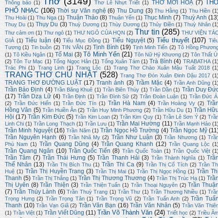
Thơ
(3149)
TH
THƠ MỜI HOẠ
(7)
Thông báo
(1)
Thơ Lê Nhựt Triết
(1)
PHỔ NHẠC
(106)
Thời sự Văn nghệ
(6)
Thu Dung
(3)
Thu Hằng
(1)
Thu Hiền
(1
Thuận Thảo
(8)
Thục Minh
(7)
Thuỳ Anh
(13
Thu Hoài
(1)
Thu Nga
(1)
Thuận Yến
(1)
Thụy Du
(3)
Thuỵ Du
(1)
Thuỳ Dương
(1)
Thùy Dương
(1)
Thủy Điền
(1)
Thuỳ Nhân
(1
Thư tin
(285)
Thư cảm ơn
(1)
Thư ngỏ
(1)
THƯ NGỎ CỦA HQN
(2)
THƯ VIỆN TÁ
Tiểu thuyết
(107)
Tiểu luận
(4)
Tiểu Nguyệt
(5)
GIẢ
(1)
Tiểu Mục Đồng
(1)
Tiê
Tịnh Bình
(19)
Tương
(1)
Tin buồn
(2)
TIN VĂN
(2)
Tịnh Minh Tiến
(2)
Tô Hồng Phươn
Tô Minh Yến
(21)
Tố Mai
(3)
(1)
Tô Kiều Ngân
(1)
Tôn Nữ Hỷ Khương
(2)
Tôn Thất Ú
Trà Bình
(4)
(2)
Tôn Tư Mạc
(1)
Tống Ngọc Hân
(1)
Tống Xuân Tám
(1)
TRABATHA
(1
Trác Phi
(1)
Trang Linh
(1)
Trang Lộc
(1)
Trang Thơ Chào Xuân Mậu Tuất 2018
(1
TRANG THƠ CHỦ NHẬT
(528)
Trang Thơ Đón Xuân Đinh Dậu 2017
(1
TRANG THƠ ĐƯỜNG LUẬT
(17)
Tranh ảnh
(3)
Trầm Mặc
(4)
Trần Anh Dũng
(1
Trần Bảo Định
(4)
Trần Duy Đứ
Trần Băng Khuê
(1)
Trần Biên Thùy
(1)
Trần Dần
(1)
(17)
Trần Dzạ Lữ
(4)
Trần Định
(1)
Trần Đình Sử
(2)
Trần Đoàn Luận
(1)
Trần Đức Á
Trần Hà Nam
(4)
Trầ
(2)
Trần Đức Hiển
(1)
Trần Đức Tín
(1)
Trần Hoàng Vy
(2)
Hồng Vân
(5)
Trần Hữ
Trần Huiền Ân
(2)
Trần Huy Minh Phương
(2)
Trần Hữu Du
(1)
Hội
(17)
Trần Kim Đức
(5)
Trần Kim Loan
(2)
Trần Kim Quy
(1)
Trần Lê Sơn Ý
(2)
Trầ
Trần Mai Hường
(11)
Linh Chi
(1)
Trần Long Thạch
(1)
Trần Lưu
(1)
Trần Mạnh Hảo
(1
Trần Minh Nguyệt
(16)
Trần Ngọc Hồ Trường
(4)
Trần Ngọc Mỹ
(11
Trần Năm
(1)
Trần Nguyên Hạnh
(6)
Trần Như Luận
(3)
Trần Nhã My
(2)
Trần Nhương
(1)
Trầ
Trần Quang Dũng
(4)
Trần Quang Khanh
(12)
Phù Nam
(1)
Trần Quang Lộc
(1
Trần Quang Ngân
(10)
Trần Quốc Tiến
(8)
Trần Quốc Toàn
(1)
Trần Quốc Việt
(1
Trần Tâm
(7)
Trần Thái Hưng
(5)
Trần Thanh Hải
(3)
Trầ
Trần Thành Nghĩa
(1)
Thế Nhân
(13)
Trần Thi Ca
(9)
Trần Thị Bích Thu
(1)
Trần Thị Cổ Tích
(2)
Trần Th
Trần Thị Huyền Trang
(3)
Trần Th
Huệ
(1)
Trần Thị Mai
(1)
Trần Thị Ngọc Hồng
(1)
Thanh
(5)
Trần Thị Thương Thương
(4)
Trầ
Trần Thị Thắng
(1)
Trần Thị Trúc Hạ
(1)
Thị Uyên
(8)
Trần Thiện
(3)
Trần Thuậ
Trần Thiện Tuấn
(1)
Trần Thoại Nguyên
(2)
(7)
Trần Thúy Lành
(6)
Trần Thuỳ Trang
(1)
Trần Thư
(1)
Trần Thương Nhiều
(1)
Trầ
Trần Tuấ
Trọng Hưng
(2)
Trần Trọng Tân
(1)
Trần Trọng Vũ
(2)
Trần Tuấn Anh
(2)
Thanh
(10)
Trần Văn Bạn
(16)
Trần Văn Nhân
(5)
Trần Vạn Giã
(2)
Trần Văn Thiê
Trần Võ Thành Văn
(24)
Trần Viết Dũng
(11)
(1)
Trần Việt
(1)
Triết học
(2)
Triều Â