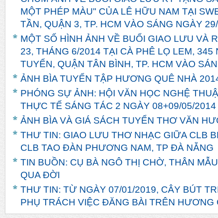
MỘT PHÉP MÀU" CỦA LÊ HỮU NAM TẠI SW
TẦN, QUẬN 3, TP. HCM VÀO SÁNG NGÀY 29/
MỘT SỐ HÌNH ẢNH VỀ BUỔI GIAO LƯU VÀ 
23, THÁNG 6/2014 TẠI CÀ PHÊ LỌ LEM, 3
TUYỂN, QUẬN TÂN BÌNH, TP. HCM VÀO SÁN
ẢNH BÌA TUYỂN TẬP HƯƠNG QUÊ NHÀ 201
PHÓNG SỰ ẢNH: HỘI VĂN HỌC NGHỆ THUẬ
THỰC TẾ SÁNG TÁC 2 NGÀY 08+09/05/2014
ẢNH BÌA VÀ GIÁ SÁCH TUYỂN THƠ VĂN H
THƯ TIN: GIAO LƯU THƠ NHẠC GIỮA CLB B
CLB TAO ĐÀN PHƯƠNG NAM, TP ĐÀ NẴNG
TIN BUỒN: CỤ BÀ NGÔ THỊ CHỜ, THÂN MẪU
QUA ĐỜI
THƯ TIN: TỪ NGÀY 07/01/2019, CÂY BÚT 
PHỤ TRÁCH VIỆC ĐĂNG BÀI TRÊN HƯƠNG