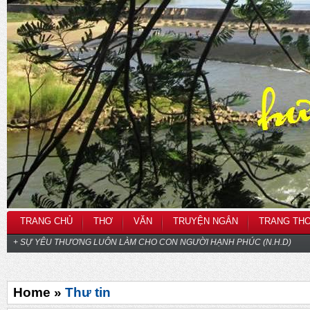
TRANG CHỦ
THƠ
VĂN
TRUYỆN NGẮN
TRANG TH
+ SỰ YÊU THƯƠNG LUÔN LÀM CHO CON NGƯỜI HẠNH PHÚC (N.H.D)
Home »
Thư tin