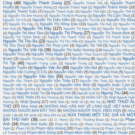
Công
(48)
Nguyễn Thành Giang
(22)
Nguyễn Than
Nguyễn Thanh Hải
(1)
Huyền
(8)
Nguyễn Thành Nhân
(18
Nguyễn Thanh Mừng
(1)
Nguyễn Thánh Ngã
(1)
Nguyễn Thanh Tuấn
(7)
Nguyễn Thanh Xuân
(2)
Nguyễn Thế Kiên
(1)
Nguyễn Thế K
Nguyễn Thị Cẩm Thuỳ
(3
(1)
Nguyễn Thị Ánh Huỳnh
(2)
Nguyễn Thị Bích Phượng
(2)
Nguyễn Thị Diệu Hiền
(3)
Nguyễn Thị Hằn
Nguyễn Thị Chi
(2)
Nguyễn Thị Hải
(1)
(7)
Nguyễn Thị Hồng Đào
(10)
Nguyễn Thị Hậu
(1)
Nguyễn Thị Huệ
(1)
Nguyễn Th
Nguyễn Thị Mây
(127)
Kim Huệ
(2)
Nguyễn Thị Ngọc Hải
(1)
Nguyễn Thị Ngọc Se
Nguyễn Thị Phụng
(27)
Nguyễn Thị Như Tâm
(3)
Nguyễn Thị Thanh Bình
(6
(2)
Nguyễn Thị Thành Nhân
(1)
Nguyễn Thị Thanh Toàn
(1)
Nguyễn Thị Thanh Xuân
(1
Nguyễn Thị Thu Ba
(23)
Nguyễ
Nguyễn Thị Thu Hiền
(1)
Nguyễn Thị Thu Hoài
(1)
Thị Thu Thuý
(3)
Nguyễn Thị Thùy Linh
(3)
Nguyễn Thị Tiết
(3)
Nguyễn Thị Tuyế
Nguyễn Thị Việt Hà
(39)
Nguyễn Thị Xuân Hương
(14)
(1)
Nguyễn Thu Hằng
(1
Nguyễn Thủy
(4)
Nguyễn Thúy Ngân
(13)
Nguyễn Thườn
Nguyễn Thuý Quỳnh
(2)
Nguyễ
Kham
(3)
Nguyễn Tiến Đường
(8)
Nguyễn Thượng Trí
(2)
Nguyễn Trần
(1)
Trí Tài
(40)
Nguyễn Trọng Luân
(2)
Nguyễn Trung
(1)
Nguyễn Trung Nguyên
(1
Nguyễn Văn Ân
(68)
Nguyễn Tuyển
(4)
Nguyễn Văn Bút
(6)
Nguyễn Văn Công
(2
Nguyễn Văn Cường (CCK)
(4)
Nguyễn Văn Hiến
(5)
Nguyễn Văn Hoà
(5)
Nguyễ
Nguyễn Văn Học
(55)
Văn Hòa
(2)
Nguyễn Văn Ngọc
(1)
Nguyễn Văn Thanh
(1
Nguyễn Văn Thảo
(17)
Nguyễn Văn Thành
(1)
Nguyễn Văn Toan
(1)
Nguyên Vi
(1
Nguyễn Vĩnh Bình
(3)
Nguyễn Xuân Cảm
(3
Nguyễn Việt Hà
(2)
Nguyễn Vinh
(1)
Nguyễn Xuân Dương
(1)
Nguyễn Xuân Khánh
(1)
Nguyễn Xuân Thuỷ
(1)
Nguyễn Xuâ
Ngưng Thu
(44)
Nguyễn Xuân Tư
(3)
Nguyệt Linh
(5)
Thủy
(1)
Nguyệt Quế
(1)
Nh
Nhã Thiên
(7)
Ngọc
(1)
nhà Thương
(1)
Nhân Hậu
(2)
NHÂN VẬT
(1)
Nhật Nguyệt Xuâ
NHỚ THUỞ Ấ
Nhật Quang
(17)
Hương
(1)
Nhất Sinh
(1)
Nhật Vũ
(1)
Nhi Hạ
(1)
THƠ
(37)
Như Hoài
(4)
NHỮNG ÁNG VĂN HAY VỀ LÀNG QUÊ VIỆT NAM
(7
NHỮNG NGƯỜI BẠN ĐÂT THỦ
(6)
NHỮNG NGƯỜI THỰC HIỆN HQN
(5)
Nôn
NỬA THÁNG MỘT TÁC GIẢ VÀ MỘ
Quốc Lập
(2)
NP phan
(1)
Nửa Đời hư
(1)
BÀI THƠ HAY
(38)
Phạ
nước
(1)
O. Henry
(1)
P.N. Thường Đoan
(1)
Pearl
(1)
Ánh
(34)
Phạm Anh Xuân
(3)
Phạm Bá Nhơn
(2)
Phạm Cao Hoàng
(1)
Phạm Đìn
Phạm Hữu Hoàng
(20)
Nghi
(1)
Phạm Hổ
(1)
Phạm Kiều Hưng
(1)
Phạm Lâm
(1)
Phạ
Phạm Minh Dũng
(14)
Phạm Minh Hiền
(9)
Phạm Minh Thuận
(10
Lê Tường Vi
(1)