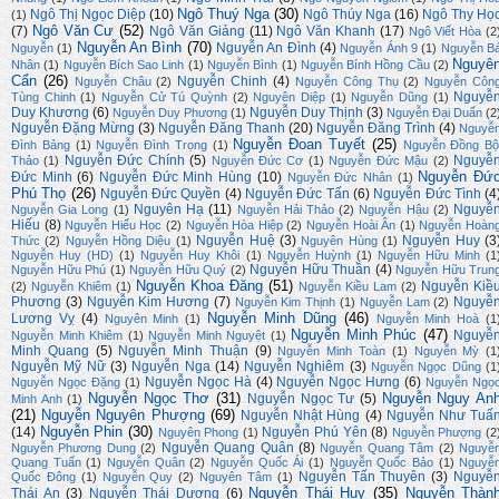
Ngô Thuý Nga
(30)
Ngô Thị Ngọc Diệp
(10)
Ngô Thúy Nga
(16)
Ngô Thy Họ
(1)
Ngô Văn Cư
(52)
(7)
Ngô Văn Giảng
(11)
Ngô Văn Khanh
(17)
Ngô Viết Hòa
(2
Nguyễn An Bình
(70)
Nguyễn An Đình
(4)
Nguyễn
(1)
Nguyễn Ánh 9
(1)
Nguyễn B
Nguyê
Nhân
(1)
Nguyễn Bích Sao Linh
(1)
Nguyễn Bình
(1)
Nguyễn Bính Hồng Cầu
(2)
Cẩn
(26)
Nguyễn Chinh
(4)
Nguyễn Châu
(2)
Nguyễn Công Thụ
(2)
Nguyễn Côn
Nguyễ
Tùng Chinh
(1)
Nguyễn Cử Tú Quỳnh
(2)
Nguyên Diệp
(1)
Nguyễn Dũng
(1)
Duy Khương
(6)
Nguyễn Duy Thịnh
(3)
Nguyễn Duy Phương
(1)
Nguyễn Đại Duẩn
(2
Nguyễn Đặng Mừng
(3)
Nguyễn Đăng Thanh
(20)
Nguyễn Đăng Trình
(4)
Nguyễ
Nguyễn Đoan Tuyết
(25)
Đình Bảng
(1)
Nguyễn Đình Trọng
(1)
Nguyễn Đồng Bộ
Nguyễn Đức Chính
(5)
Nguyễ
Thảo
(1)
Nguyễn Đức Cơ
(1)
Nguyễn Đức Mậu
(2)
Nguyễn Đứ
Đức Minh
(6)
Nguyễn Đức Minh Hùng
(10)
Nguyễn Đức Nhân
(1)
Phú Thọ
(26)
Nguyễn Đức Quyền
(4)
Nguyễn Đức Tấn
(6)
Nguyễn Đức Tình
(4
Nguyên Hạ
(11)
Nguyễ
Nguyễn Gia Long
(1)
Nguyễn Hải Thảo
(2)
Nguyễn Hậu
(2)
Hiếu
(8)
Nguyễn Hiếu Học
(2)
Nguyễn Hòa Hiệp
(2)
Nguyễn Hoài Ân
(1)
Nguyễn Hoàn
Nguyễn Huệ
(3)
Nguyễn Huy
(3
Thức
(2)
Nguyễn Hồng Diệu
(1)
Nguyên Hùng
(1)
Nguyễn Huy (HD)
(1)
Nguyễn Huy Khôi
(1)
Nguyễn Huỳnh
(1)
Nguyễn Hữu Minh
(1
Nguyễn Hữu Thuần
(4)
Nguyễn Hữu Phú
(1)
Nguyễn Hữu Quý
(2)
Nguyễn Hữu Trun
Nguyễn Khoa Đăng
(51)
Nguyễn Kiề
(2)
Nguyễn Khiêm
(1)
Nguyễn Kiều Lam
(2)
Phương
(3)
Nguyễn Kim Hương
(7)
Nguyễ
Nguyễn Kim Thịnh
(1)
Nguyễn Lam
(2)
Nguyễn Minh Dũng
(46)
Lương Vỵ
(4)
Nguyên Minh
(1)
Nguyễn Minh Hoà
(1
Nguyễn Minh Phúc
(47)
Nguyễ
Nguyễn Minh Khiêm
(1)
Nguyễn Minh Nguyệt
(1)
Minh Quang
(5)
Nguyễn Minh Thuận
(9)
Nguyễn Minh Toàn
(1)
Nguyễn Mỳ
(1
Nguyễn Mỹ Nữ
(3)
Nguyễn Nga
(14)
Nguyễn Nghiêm
(3)
Nguyễn Ngọc Dũng
(1
Nguyễn Ngọc Hà
(4)
Nguyễn Ngọc Hưng
(6)
Nguyễn Ngọc Đặng
(1)
Nguyễn Ngọ
Nguyễn Ngọc Thơ
(31)
Nguyễn Nguy An
Nguyễn Ngọc Tư
(5)
Minh Anh
(1)
(21)
Nguyễn Nguyên Phượng
(69)
Nguyễn Nhật Hùng
(4)
Nguyễn Như Tuấ
Nguyễn Phin
(30)
(14)
Nguyễn Phú Yên
(8)
Nguyên Phong
(1)
Nguyễn Phượng
(2
Nguyễn Quang Quân
(8)
Nguyễn Phương Dung
(2)
Nguyễn Quang Tâm
(2)
Nguyễ
Quang Tuấn
(1)
Nguyễn Quân
(2)
Nguyễn Quốc Ái
(1)
Nguyễn Quốc Bảo
(1)
Nguyễ
Nguyễn Tấn Thuyên
(3)
Nguyễ
Quốc Đông
(1)
Nguyễn Quy
(2)
Nguyên Tâm
(1)
Nguyễn Thái Huy
(35)
Nguyễn Thàn
Thái An
(3)
Nguyễn Thái Dương
(6)