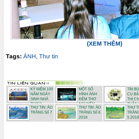
(XEM THÊM)
Tags:
ẢNH
,
Thư tin
KỶ NIỆM 100
MỘT SỐ
TIN B
NĂM NGÀY
HÌNH ẢNH
CỤ BÀ
SINH NHÀ
ĐÊM THƠ
THỊ C
THƠ Y...
NGUYÊN
THÂN M
THƯ TIN: ÁO
THƯ TIN: ÁO
THƯ T
TIÊU...
TRẮNG Số 7
TRẮNG Số 6.
TRẮNG
2018
5.2018 