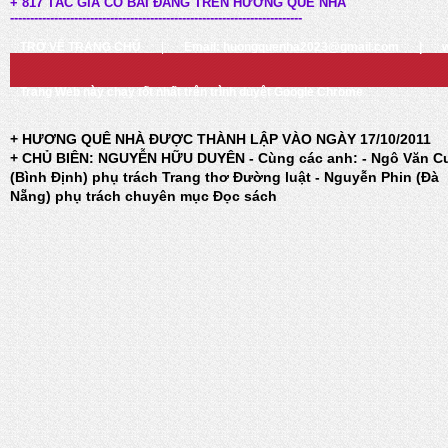
+ 817 TÁC GIẢ CÓ BÀI ĐĂNG TRÊN HƯƠNG QUÊ NHÀ
-------------------------------------------------------------------------
TRỞ VỀ TRANG CHỦ
|
Email: huongquenha2023@gmail.com
|
Trang Web này chạy tốt nhất trên trình duyệt Google Chrome
+ HƯƠNG QUÊ NHÀ ĐƯỢC THÀNH LẬP VÀO NGÀY 17/10/2011
+ CHỦ BIÊN: NGUYỄN HỮU DUYÊN - Cùng các anh: - Ngô Văn C
(Bình Định) phụ trách Trang thơ Đường luật - Nguyễn Phin (Đà
Nẵng) phụ trách chuyên mục Đọc sách