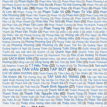
Phạm Ngân
(3)
Phạm Mỹ
(1)
Phạm Như Vân
(1)
Phạm Phan Hòa
(1)
Phạm Phương La
Phạm Thái Ba
(4)
Phạm Thị Hải Dương
(9)
(1)
Phạm Quỳnh An
(1)
Phạm Thị Liên
(1
Phạm Thị Mỹ Liên
(30)
Phạm Thị Phương Thảo
(3)
Phạm Thuý
(6)
Phạm Trầ
Phạm Tuấn Vũ
(29)
Phạm Tử Văn
(21)
Ái Linh
(4)
Phạ
Phạm Trung Tín
(2)
Văn Phương
(16)
Phan Anh
(12)
Phạm Văn Thạnh
(1)
Phạm Vũ
(1)
Phan Cung Việt
(1
Phan Đức Nam
(1)
Phan Hoài Thương
(1)
Phan Hoàng
(2)
Phan Huỳnh Điểu
(1)
Pha
Phan Mai Thư Nhã
(6)
Phan Nam
(20)
Hữu Lý
(1)
Phan Khanh
(2)
Phan Quỳnh Nh
Phan Tấn Lược
(6)
(1)
Phan Sửu
(1)
Phan Thanh Cương
(2)
Phan Thị Huỳnh Trang
(2
Phan Trang Hy
(25)
Phan Tiên Phát
(1)
Phan Tình
(1)
Phan Văn Bình
(1)
Phan Vă
Phan Văn Thuần
(3)
Thạnh
(1)
Phan Vĩnh
(1)
phần 1
(1)
phần 2
(1)
phần 3
(1)
phần 
Phỏng vấn
(7)
Ph
(1)
Phiêu Vân
(1)
Phong Dương
(2)
Phong Điệp
(1)
Phú Ngọc
(1)
Quang
(3)
Phú Xuân
(8)
Phùng Hiếu
(10)
Phùng Gia Lộc
(1)
Phùng Hiệu
(1)
Phùn
Phùng Phương Quý
(7)
Hoàng Chương
(1)
Phụng Thiên
(1)
Phùng Văn Khai
(1)
Phướ
Phương Phương
(10)
Phương Uy
(5)
Vũ
(1)
Quan Thế Âm
(1)
Quảng Ngọc
(1
Quang Tuấn Dũng
(9)
Quảng Ngôn Lê Ngữ
(1)
Quang Thám
(1)
Quốc Hùng
(2)
Quố
Quỳnh Nga
(16)
Tuyên
(1)
quy luật dịch
(1)
Quỳnh Lệ
(1)
Quỳnh Trâm
(1)
Raso
Rêu (Cao Hoàng Từ Đoan
Helmandollar
(1)
Raymond Carver
(1)
Raymond Thư
(1)
SÁCH BẠN VĂN
(71)
(13)
Song Ninh
(11)
Sôn
SARAH HALL
(1)
SINH NHẬT
(1)
Hương
(11)
Sông Song
(8)
Sơn Trần
(15)
Sông Lam
(1)
Sơn Tịnh
(2)
Sruthi Thekkia
T.T.Hiếu Thảo
(22)
Tạ Thị Hoa
(14)
Tam quố
(1)
Stephen Crane
(1)
Tạ Nghi Lễ
(1)
TẢN VĂN
(230)
TẠP BÚT
(624)
diễn nghĩa
(4)
TẠ
Tạp chí Văn Mới
(1)
CHÍ VN BÌNH DƯƠNG
(11)
Tashi Dawa
(1)
Tâm Lãng
(1)
Tâm Nhiên
(2)
Tấn Hòa
(1
TẬP SAN ÁO TRẮNG
(39)
Tần Khánh
(4)
Tân Vương Huy
(1)
Tập san Văn họ
nghệ thuật Hương Quê Nhà
(1)
Tây bá hầu Cơ Phát
(1)
Tây Du Ký
(1)
Tây Sơn bi hùn
Thạch Đà
(7)
Thạch Sene
(5
truyện
(2)
Thạch Anh
(2)
Thạch Cầu
(1)
Thạch Lam
(1)
Thanh Bình Nguyên
(27)
Thái An Khánh
(2)
Thái Hoà
(1)
Thành Dũng
(1)
Thanh Hả
Thanh Minh
(4)
(1)
Thanh Huyền
(2)
Thanh Lương
(2)
Thanh Phong
(1)
Thanh Sơn
(1
Thanh Trắc Nguyễn Văn
(42)
Thanh Thảo
(3)
Thanh Tùng
(7)
Thành Văn
(3
Thạnh Văn
(1)
Thanh Xuân
(2)
Thảo Nguyễn
(1)
Thâm Tâm
(1)
Thần Y
(1)
Thi Ngọc La
Thiên Di
(5)
Thiên Thần Áo Trắng
(7)
Thiên Tôn
(10
(1)
Thiên Ân
(1)
Thiên Sơn
(1)
Thiệp chúc mừng năm mới
(4)
Thiệp chúc Tết
(3)
Thiệp mừng
(3
Thiên Trần
(1)