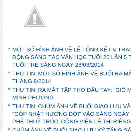
MỘT SỐ HÌNH ẢNH VỀ LỄ TỔNG KẾT & TRA
ĐỘNG SÁNG TÁC VĂN HỌC TUỔI 20 LẦN 5 
TUỔI TRẺ SÁNG NGÀY 28/08/2014
THƯ TIN: MỘT SỐ HÌNH ẢNH VỀ BUỔI RA M
THÁNG 8/2014
THƯ TIN: RA MẮT TẬP THƠ ĐẦU TAY: "GIÓ
MINH PHƯƠNG
THƯ TIN: CHÙM ẢNH VỀ BUỔI GIAO LƯU V
"GÓP NHẶT HƯƠNG ĐỜI" VÀO SÁNG NGÀY 1
PHÊ THUỶ TRÚC, CÔNG VIÊN LÊ THỊ RIÊNG,
CHÙM ẢNH VỀ BUỔI GIAO LƯU KÝ TẶNG S