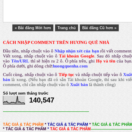
« Bài đăng Mới hơn
Trang chủ
Bài đăng Cũ hơn »
CÁCH NHẬP COMMENT TRÊN HƯƠNG QUÊ NHÀ
Đầu tiên, nhấp chuột vào ô
Nhập nhận xét của bạn
rồi viết comment
Viết xong, nhấp chuột vào ô
Tài khoản Google
.
Sau đó nhấp chuộ
vào
Tên/URL
thì sẽ hiện ra 2 ô. Ô phía trên, ghi
Họ và tên
của bạn
Ô phía dưới, ghi dòng chữ:
huongquenha.com
Cuối cùng, nhấp chuột vào ô
Tiếp tục
và nhấp chuột tiếp vào ô
Xuấ
bản
là xong.
(Nếu bạn đã có sẵn Tài khoản Google, thì sau khi viế
comment, chỉ cần nhấp chuột vào ô
Xuất bản
là thành công
)
Số lượt xem tháng trước
140,547
-------------------------------------------------------------------------
TÁC GIẢ & TÁC PHẨM
*
TÁC GIẢ & TÁC PHẨM
*
TÁC GIẢ & TÁC PHẨ
*
TÁC GIẢ & TÁC PHẨM
*
TÁC GIẢ & TÁC PHẨM
-----------------------------------