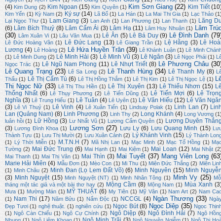
Kim Sơn Giang
(22)
(4)
Kim Ngoan
(15)
Kim Tiết
(10
Kim Dung
(2)
Kim Quyên
(1)
Ký sự
(14)
Kim Yến
(1)
Kỳ Nam
(2)
Lã Bố
(1)
La Hán
(1)
La Mai Thi Gia
(1)
Lạc Thảo
(1
Lam Giang
(3)
Lãng D
Lại Ngọc Thư
(1)
Lan Anh
(1)
Lan Phương
(1)
Lan Thanh
(1)
Lâm Trú
(6)
Lâm Bích Thuỷ
(8)
Lâm Cẩm Ái
(3)
Lâm Hạ
(11)
Lâm Huy Nhuận
(1)
(30)
Lê Đình Danh
(79
Lê Ân
(5)
Lê Bá Duy
(9)
Lâm Xuân Vi
(1)
Lâu Văn Mua
(1)
Lê Đức Lang
(13)
Lệ Hằng
(3)
Lê Hoà
Lê Đức Hoàng Vân
(1)
Lê Giang Trần
(1)
Lê Hứa Huyền Trân
(39)
Lương
(4)
Lê Hoàng
(2)
Lê Khánh Luận
(1)
Lê Minh Chán
Lê Minh Hải
(3)
Lê Minh Vũ
(3)
Lê Ngân
(3)
(1)
Lê Minh Dung
(2)
Lê Ngọc Phái
(1)
L
Lê Phương Châu
(30
Lê Ngũ Nam Phong
(11)
Lê Nhựt Triết
(8)
Ngọc Trác
(1)
Lê Quang Trạng
(23)
Lê Thanh Hùng
(34)
Lê Thanh My
(8)
Lê Sa Long
(2)
L
L
Lê Thị Cẩm Tú
(6)
Thấu
(1)
Lê Thị Hồng Thắm
(1)
Lê Thị Kim
(1)
Lê Thị Ngọc Lệ
(1)
Thị Ngọc Nữ
(33)
Lê Thị Xuyên
(13)
Lê Thiếu Nhơn
(15)
L
Lê Thị Thu Hiền
(1)
Thống Nhất
(6)
Lê Tiến Mợi
(6)
Lê Trọn
Lê Thụy Phương
(2)
Lê Tiến Dũng
(1)
Nghĩa
(3)
Lê Tuân
(4)
Lê Văn Hiếu
(12)
Lê Văn Ngă
Lê Trung Hiếu
(1)
Lê Uyên
(1)
(3)
Lê Vinh
(4)
Linh Lan
(7)
Lin
Lê Vi Thuỷ
(1)
Lê Xuân Tiến
(1)
Lindsay Polak
(1)
Lan (Quảng Nam)
(8)
Linh Phương
(3)
Long Khánh
(4)
Linh Thy
(2)
Long Vương
(1
Lữ Hồng
(3)
Lương Duyên Thắn
luân hồi
(1)
Lư Nhất Vũ
(1)
Lương Cẩm Quyên
(1)
Lương Sơn
(27)
(3)
Lưu Ly
(6)
Lưu Quang Minh
(15)
Lương Đình Khoa
(1)
Lư
Lý Khánh Vinh
(15)
Thành Tựu
(1)
Lưu Thị Mười
(2)
Lưu Xuân Cảnh
(2)
Lý Thành Lon
M.T.N.H
(7)
(1)
Lý Thời Miễn
(1)
Mã Nhị Lan
(1)
Mạc Minh
(2)
Mạc Tố Hồng
(1)
Mạ
Mai Đức Trung
(6)
Mai Loan
(12)
Tường
(2)
Mai Hạnh
(1)
Mai Kiệm
(1)
Mai Nhật
(2
Mai Tuyết
(37)
Mang Viên Long
(63
Mai Thìn
(3)
Mai Thanh
(1)
Mai Thị Vân
(1)
Marie Hải Miên
(4)
Mẫu Đơn
(1)
Mèo Con
(1)
Mi Thu
(1)
Miên Đức Thắng
(2)
Miên Lin
Minh Đan (Lọ Lem Đất Võ)
(6)
Minh Nguyên
(15)
Minh Nguyễ
(1)
Minh Châu
(2)
Minh Vy
(25)
(3)
Minh Nguyệt
(15)
Minh Nguyệt (NT)
(1)
Minh Nhân Tông
(1)
Mỗ
Mộng Cầm
(8)
Mùa Xanh
(3
tháng một tác giả và một bài thơ hay
(2)
Mộng Nam
(1)
MỸ THUẬT
(6)
Mưa
(1)
Mường Mán
(1)
My Tiên
(1)
Mỹ Vân
(1)
Nam Art
(2)
Nam Ca
Ngàn Thương
(33)
Nam Thi
(17)
NCCGL
(4)
(1)
Năm Bửu
(1)
Nấm Độc
(1)
Ngà
Ngọc Diệp
(35)
Ngọc Bút
(8)
Đẹp Tươi
(1)
nghệ thuật.
(1)
nghiên cứu
(1)
Ngọc Thịn
Ngô Diệp
(6)
Ngô Đình Hải
(7)
(1)
Ngô Càn Chiểu
(1)
Ngô Cự Chính
(2)
Ngô Hồn
Ngô Minh Trãi
(3)
Nhung
(1)
Ngô Liêm Khoan
(1)
Ngô Nguyên Ngiễm
(1)
Ngô Thị Ho