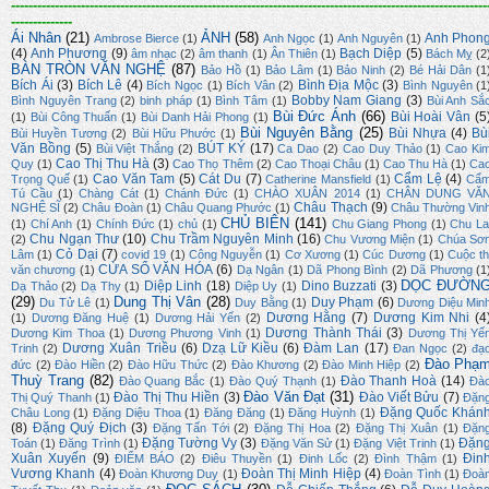
-------------------------------------------------------------------------------------------------------------
--------------
Ái Nhân
(21)
ẢNH
(58)
Anh Phon
Ambrose Bierce
(1)
Anh Ngọc
(1)
Anh Nguyên
(1)
(4)
Anh Phương
(9)
Bạch Diệp
(5)
âm nhạc
(2)
âm thanh
(1)
Ân Thiên
(1)
Bách Mỵ
(2
BÀN TRÒN VĂN NGHỆ
(87)
Bảo Hồ
(1)
Bảo Lâm
(1)
Bảo Ninh
(2)
Bé Hải Dân
(1
Bích Ái
(3)
Bích Lê
(4)
Bình Địa Mộc
(3)
Bích Ngọc
(1)
Bích Vân
(2)
Bình Nguyên
(1
Bobby Nam Giang
(3)
Bình Nguyên Trang
(2)
binh pháp
(1)
Bình Tâm
(1)
Bùi Anh Sắ
Bùi Đức Ánh
(66)
Bùi Hoài Vân
(5
(1)
Bùi Công Thuấn
(1)
Bùi Danh Hải Phong
(1)
Bùi Nguyên Bằng
(25)
Bùi Nhựa
(4)
Bù
Bùi Huyền Tương
(2)
Bùi Hữu Phước
(1)
Văn Bồng
(5)
BÚT KÝ
(17)
Bùi Việt Thắng
(2)
Ca Dao
(2)
Cao Duy Thảo
(1)
Cao Ki
Cao Thị Thu Hà
(3)
Quy
(1)
Cao Thọ Thêm
(2)
Cao Thoại Châu
(1)
Cao Thu Hà
(1)
Ca
Cao Văn Tam
(5)
Cát Du
(7)
Cẩm Lệ
(4)
Trọng Quế
(1)
Catherine Mansfield
(1)
Cẩ
Tú Cầu
(1)
Chàng Cát
(1)
Chánh Đức
(1)
CHÀO XUÂN 2014
(1)
CHÂN DUNG VĂ
Châu Thạch
(9)
NGHỆ SĨ
(2)
Châu Đoàn
(1)
Châu Quang Phước
(1)
Châu Thường Vin
CHỦ BIÊN
(141)
(1)
Chí Anh
(1)
Chính Đức
(1)
chủ
(1)
Chu Giang Phong
(1)
Chu La
Chu Ngạn Thư
(10)
Chu Trầm Nguyên Minh
(16)
(2)
Chu Vương Miện
(1)
Chúa Sơ
Cỏ Dại
(7)
Lâm
(1)
covid 19
(1)
Công Nguyễn
(1)
Cơ Xương
(1)
Cúc Dương
(1)
Cuộc th
CỬA SỔ VĂN HÓA
(6)
văn chương
(1)
Dạ Ngân
(1)
Dã Phong Bình
(2)
Dã Phương
(1
DỌC ĐƯỜN
Diệp Linh
(18)
Dino Buzzati
(3)
Dạ Thảo
(2)
Dạ Thy
(1)
Diệp Uy
(1)
(29)
Dung Thị Vân
(28)
Duy Phạm
(6)
Du Tử Lê
(1)
Duy Bằng
(1)
Dương Diệu Min
Dương Hằng
(7)
Dương Kim Nhi
(4
(1)
Dương Đăng Huệ
(1)
Dương Hải Yến
(2)
Dương Thành Thái
(3)
Dương Kim Thoa
(1)
Dương Phương Vinh
(1)
Dương Thị Yế
Dương Xuân Triều
(6)
Dzạ Lữ Kiều
(6)
Đàm Lan
(17)
Trinh
(2)
Đan Ngọc
(2)
đạ
Đào Phạ
đức
(2)
Đào Hiền
(2)
Đào Hữu Thức
(2)
Đào Khương
(2)
Đào Minh Hiệp
(2)
Thuỳ Trang
(82)
Đào Thanh Hoà
(14)
Đào Quang Bắc
(1)
Đào Quý Thạnh
(1)
Đà
Đào Văn Đạt
(31)
Đào Thị Thu Hiền
(3)
Đào Viết Bửu
(7)
Thị Quý Thanh
(1)
Đặn
Đặng Quốc Khán
Châu Long
(1)
Đặng Diệu Thoa
(1)
Đăng Đăng
(1)
Đăng Huỳnh
(1)
(8)
Đặng Quý Địch
(3)
Đặng Tấn Tới
(2)
Đặng Thị Hoa
(2)
Đặng Thị Xuân
(1)
Đặn
Đặng Tường Vy
(3)
Đặn
Toán
(1)
Đăng Trình
(1)
Đặng Văn Sử
(1)
Đặng Việt Trinh
(1)
Xuân Xuyến
(9)
Đin
ĐIỂM BÁO
(2)
Điêu Thuyền
(1)
Đinh Lốc
(2)
Đình Thậm
(1)
Vương Khanh
(4)
Đoàn Thị Minh Hiệp
(4)
Đoàn Khương Duy
(1)
Đoàn Tình
(1)
Đoà