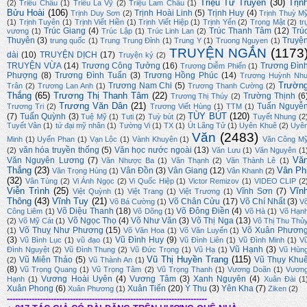
Triệu Từ Truyền
(30)
Trịn
(2)
Triều Châu
(1)
Triều La Vỹ
(2)
Triệu Lam Châu
(1)
Bửu Hoài
(106)
Trịnh Hoài Linh
(5)
Trịnh Huy
(4)
Trịnh Duy Sơn
(2)
Trịnh Thuỳ M
(1)
Trịnh Tuyên
(1)
Trịnh Viết Hiền
(1)
Trịnh Viết Hiệp
(1)
Trịnh Yến
(2)
Trọng Mật
(2)
tr
Trúc Giang
(4)
Trúc Thanh Tâm
(12)
Trú
vương
(1)
Trúc Lập
(1)
Trúc Linh Lan
(2)
Thuyên
(3)
Truyệ
trung quốc
(1)
Trung Trung Đỉnh
(1)
Trung Y
(1)
Truong Nguyen
(1)
TRUYỆN NGẮN
(1173
dài
(10)
TRUYỆN DỊCH
(17)
Truyện ký
(2)
TRUYỆN VỪA
(14)
Trương Công Tưởng
(16)
Trương Đìn
Trương Diễm Phiến
(1)
Phượng
(8)
Trương Đình Tuấn
(3)
Trương Hồng Phúc
(14)
Trương Huỳnh Nh
Trườn
Trương Nam Chi
(5)
Trân
(2)
Trương Lan Anh
(1)
Trương Thanh Cường
(2)
Thắng
(65)
Trương Thị Thanh Tâm
(22)
Trường Thịnh
(6
Trương Thị Thúy
(2)
Trương Văn Dân
(21)
Tuấn Nguyễ
Trương Tri
(2)
Trương Viết Hùng
(1)
TTM
(1)
TÙY BÚT
(120)
(7)
Tuấn Quỳnh
(3)
Tuệ Mỹ
(1)
Tuti
(2)
Tuỳ bút
(2)
Tuyết Nhung
(2
Tuyết Vân
(1)
tứ đại mỹ nhân
(1)
Tường Vi
(1)
TX
(1)
Út Lãng Tử
(1)
Uyên Khuê
(2)
Uyê
Văn
(2483)
Minh
(1)
Uyển Phan
(1)
Vạn Lộc
(1)
Vành Khuyên
(1)
Văn Công M
văn hóa truyền thống
(5)
Văn học nước ngoài
(13)
(2)
Văn Lưu
(1)
Văn Nguyên
(1
Vă
Văn Nguyên Lương
(7)
Văn Nhược Ba
(1)
Văn Thạnh
(2)
Văn Thành Lê
(1)
Thắng
(23)
Vân Ph
Vân Đồn
(3)
Vân Giang
(12)
Văn Trọng Hùng
(1)
Vân Khanh
(2)
(32)
Vân Tùng
(2)
Vi Ánh Ngọc
(2)
Vi Quốc Hiệp
(1)
Victor Remizov
(1)
VIDEO CLIP
(2
Viễn Trình
(25)
Vĩn
Vĩnh Sơn
(7)
Việt Quỳnh
(1)
Việt Trang
(1)
Việt Trương
(1)
Thông
(43)
Vĩnh Tuy
(21)
Võ Chân Cửu
(17)
Võ Chí Nhất
(3)
Võ Bá Cường
(1)
V
Võ Diệu Thanh
(18)
Võ Đông Điền
(4)
Công Liêm
(1)
Võ Dõng
(1)
Võ Hà
(1)
Võ Hạn
Võ Ngọc Thọ
(4)
Võ Như Văn
(3)
Võ Thị Nga
(13)
(2)
Võ Mỹ Cát
(1)
Võ Thị Thu Thủ
Võ Thuỵ Như Phương
(15)
Võ Xuân Phươn
(1)
Võ Văn Hoa
(1)
Võ Văn Luyến
(1)
(3)
Vũ Đình Huy
(9)
Vũ Bình Lục
(1)
vũ đạo
(1)
Vũ Đình Liên
(1)
Vũ Đình Minh
(1)
V
Vũ Hạnh
(3)
Đình Nguyệt
(2)
Vũ Đình Thung
(2)
Vũ Đức Trọng
(1)
Vũ Hạ
(1)
Vũ Hùn
Vũ Thị Huyền Trang
(115)
Vũ Miên Thảo
(5)
Vũ Thụy Khu
(2)
Vũ Thành An
(1)
(8)
Vũ Trọng Quang
(1)
Vũ Trọng Tâm
(2)
Vũ Trọng Thanh
(1)
Vương Doãn
(1)
Vươn
Vương Hoài Uyên
(4)
Vương Tâm
(3)
Xanh Nguyên
(4)
Hạnh
(1)
Xuân Đài
(1
Xuân Phong
(6)
Xuân Tiến
(20)
Ý Thu
(3)
Yên Kha
(7)
Xuân Phương
(1)
Ziken
(2)
-------------------------------------------------------------------------