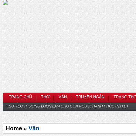
TRANG CHỦ
THƠ
VĂN
TRUYỆN NGẮN
TRANG TH
+ SỰ YÊU THƯƠNG LUÔN LÀM CHO CON NGƯỜI HẠNH PHÚC (N.H.D)
Home »
Văn