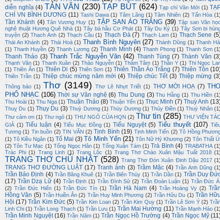
TẢN VĂN
(230)
TẠP BÚT
(624)
diễn nghĩa
(4)
TẠ
Tạp chí Văn Mới
(1)
CHÍ VN BÌNH DƯƠNG
(11)
Tashi Dawa
(1)
Tâm Lãng
(1)
Tâm Nhiên
(2)
Tấn Hòa
(1
TẬP SAN ÁO TRẮNG
(39)
Tần Khánh
(4)
Tân Vương Huy
(1)
Tập san Văn họ
nghệ thuật Hương Quê Nhà
(1)
Tây bá hầu Cơ Phát
(1)
Tây Du Ký
(1)
Tây Sơn bi hùn
Thạch Đà
(7)
Thạch Sene
(5
truyện
(2)
Thạch Anh
(2)
Thạch Cầu
(1)
Thạch Lam
(1)
Thanh Bình Nguyên
(27)
Thái An Khánh
(2)
Thái Hoà
(1)
Thành Dũng
(1)
Thanh Hả
Thanh Minh
(4)
(1)
Thanh Huyền
(2)
Thanh Lương
(2)
Thanh Phong
(1)
Thanh Sơn
(1
Thanh Trắc Nguyễn Văn
(42)
Thanh Thảo
(3)
Thanh Tùng
(7)
Thành Văn
(3
Thạnh Văn
(1)
Thanh Xuân
(2)
Thảo Nguyễn
(1)
Thâm Tâm
(1)
Thần Y
(1)
Thi Ngọc La
Thiên Di
(5)
Thiên Thần Áo Trắng
(7)
Thiên Tôn
(10
(1)
Thiên Ân
(1)
Thiên Sơn
(1)
Thiệp chúc mừng năm mới
(4)
Thiệp chúc Tết
(3)
Thiệp mừng
(3
Thiên Trần
(1)
Thơ
(3149)
TH
THƠ MỜI HOẠ
(7)
Thông báo
(1)
Thơ Lê Nhựt Triết
(1)
PHỔ NHẠC
(106)
Thời sự Văn nghệ
(6)
Thu Dung
(3)
Thu Hằng
(1)
Thu Hiền
(1
Thuận Thảo
(8)
Thục Minh
(7)
Thuỳ Anh
(13
Thu Hoài
(1)
Thu Nga
(1)
Thuận Yến
(1)
Thụy Du
(3)
Thuỵ Du
(1)
Thuỳ Dương
(1)
Thùy Dương
(1)
Thủy Điền
(1)
Thuỳ Nhân
(1
Thư tin
(285)
Thư cảm ơn
(1)
Thư ngỏ
(1)
THƯ NGỎ CỦA HQN
(2)
THƯ VIỆN TÁ
Tiểu thuyết
(107)
Tiểu luận
(4)
Tiểu Nguyệt
(5)
GIẢ
(1)
Tiểu Mục Đồng
(1)
Tiê
Tịnh Bình
(19)
Tương
(1)
Tin buồn
(2)
TIN VĂN
(2)
Tịnh Minh Tiến
(2)
Tô Hồng Phươn
Tô Minh Yến
(21)
Tố Mai
(3)
(1)
Tô Kiều Ngân
(1)
Tôn Nữ Hỷ Khương
(2)
Tôn Thất Ú
Trà Bình
(4)
(2)
Tôn Tư Mạc
(1)
Tống Ngọc Hân
(1)
Tống Xuân Tám
(1)
TRABATHA
(1
Trác Phi
(1)
Trang Linh
(1)
Trang Lộc
(1)
Trang Thơ Chào Xuân Mậu Tuất 2018
(1
TRANG THƠ CHỦ NHẬT
(528)
Trang Thơ Đón Xuân Đinh Dậu 2017
(1
TRANG THƠ ĐƯỜNG LUẬT
(17)
Tranh ảnh
(3)
Trầm Mặc
(4)
Trần Anh Dũng
(1
Trần Bảo Định
(4)
Trần Duy Đứ
Trần Băng Khuê
(1)
Trần Biên Thùy
(1)
Trần Dần
(1)
(17)
Trần Dzạ Lữ
(4)
Trần Định
(1)
Trần Đình Sử
(2)
Trần Đoàn Luận
(1)
Trần Đức Á
Trần Hà Nam
(4)
Trầ
(2)
Trần Đức Hiển
(1)
Trần Đức Tín
(1)
Trần Hoàng Vy
(2)
Hồng Vân
(5)
Trần Hữ
Trần Huiền Ân
(2)
Trần Huy Minh Phương
(2)
Trần Hữu Du
(1)
Hội
(17)
Trần Kim Đức
(5)
Trần Kim Loan
(2)
Trần Kim Quy
(1)
Trần Lê Sơn Ý
(2)
Trầ
Trần Mai Hường
(11)
Linh Chi
(1)
Trần Long Thạch
(1)
Trần Lưu
(1)
Trần Mạnh Hảo
(1
Trần Minh Nguyệt
(16)
Trần Ngọc Hồ Trường
(4)
Trần Ngọc Mỹ
(11
Trần Năm
(1)