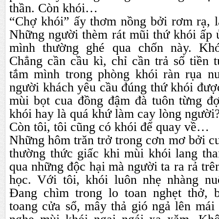
thần. Còn khói…
“Chợ khói” ấy thơm nồng bởi rơm rạ, 
Những người thèm rát mũi thứ khói ấp 
mình thường ghé qua chốn này. Khó
Chẳng cần cầu kì, chỉ cần trả số tiền 
tắm mình trong phòng khói ràn rụa n
người khách yêu cầu đúng thứ khói được 
mùi bọt cua đồng đậm đà tuôn từng đợt
khói hay là quá khứ làm cay lòng người
Còn tôi, tôi cũng có khói để quay về…
Những hôm trăn trở trong cơn mơ bởi cu
thường thức giấc khi mùi khói lang th
qua những độc hại mà người ta ra rả trê
học. Với tôi, khói luôn nhẹ nhàng n
Đang chìm trong lo toan nghẹt thở,
toang cửa sổ, mây thả gió ngả lên mái 