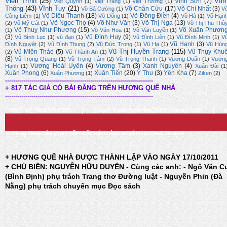
Viễn Trình
(25)
Vĩn
Vĩnh Sơn
(7)
Việt Quỳnh
(1)
Việt Trang
(1)
Việt Trương
(1)
Thông
(43)
Vĩnh Tuy
(21)
Võ Chân Cửu
(17)
Võ Chí Nhất
(3)
Võ Bá Cường
(1)
V
Võ Diệu Thanh
(18)
Võ Đông Điền
(4)
Công Liêm
(1)
Võ Dõng
(1)
Võ Hà
(1)
Võ Hạn
Võ Ngọc Thọ
(4)
Võ Như Văn
(3)
Võ Thị Nga
(13)
(2)
Võ Mỹ Cát
(1)
Võ Thị Thu Thủ
Võ Thuỵ Như Phương
(15)
Võ Xuân Phươn
(1)
Võ Văn Hoa
(1)
Võ Văn Luyến
(1)
(3)
Vũ Đình Huy
(9)
Vũ Bình Lục
(1)
vũ đạo
(1)
Vũ Đình Liên
(1)
Vũ Đình Minh
(1)
V
Vũ Hạnh
(3)
Đình Nguyệt
(2)
Vũ Đình Thung
(2)
Vũ Đức Trọng
(1)
Vũ Hạ
(1)
Vũ Hùn
Vũ Thị Huyền Trang
(115)
Vũ Miên Thảo
(5)
Vũ Thụy Khu
(2)
Vũ Thành An
(1)
(8)
Vũ Trọng Quang
(1)
Vũ Trọng Tâm
(2)
Vũ Trọng Thanh
(1)
Vương Doãn
(1)
Vươn
Vương Hoài Uyên
(4)
Vương Tâm
(3)
Xanh Nguyên
(4)
Hạnh
(1)
Xuân Đài
(1
Xuân Phong
(6)
Xuân Tiến
(20)
Ý Thu
(3)
Yên Kha
(7)
Xuân Phương
(1)
Ziken
(2)
-------------------------------------------------------------------------
+ 817 TÁC GIẢ CÓ BÀI ĐĂNG TRÊN HƯƠNG QUÊ NHÀ
-------------------------------------------------------------------------
TRỞ VỀ TRANG CHỦ
|
Email: huongquenha2023@gmail.com
|
Trang Web này chạy tốt nhất trên trình duyệt Google Chrome
+ HƯƠNG QUÊ NHÀ ĐƯỢC THÀNH LẬP VÀO NGÀY 17/10/2011
+ CHỦ BIÊN: NGUYỄN HỮU DUYÊN - Cùng các anh: - Ngô Văn C
(Bình Định) phụ trách Trang thơ Đường luật - Nguyễn Phin (Đà
Nẵng) phụ trách chuyên mục Đọc sách