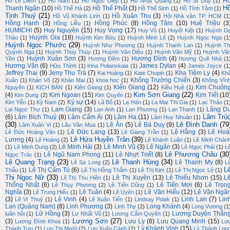
H
Hồ Lê Diêm
(1)
Hồ Nam
(1)
Hồ Ngọc Diệp
(1)
Hồ Nhật Quang
(1)
Hồ Sĩ Duy
(1)
H
Thanh Ngân
(10)
Hồ Thế Phất
(3)
Hồ Thế Hà
(2)
Hồ Thế Sinh
(1)
Hồ Tĩnh Tâm
(1)
Tịnh Thuỷ
(21)
Hồ Xuân Thu
(3)
Hồ Vũ Khánh Linh
(1)
Hội Nhà văn TP. HCM
(1
Hồng Hạnh
(3)
Hồng Phúc
(8)
Hồng Tâm
(10)
Huệ Triệu
(3
Hồng Liễu
(1)
HUMICHI
(5)
Huy Nguyên
(15)
Huy Vọng
(17)
Huy Vũ
(1)
Huyết Kiệt
(1)
Huỳnh D
Huỳnh Gia
(18)
Thảo
(1)
Huỳnh Kim Bửu
(1)
Huỳnh Minh Lệ
(2)
Huỳnh Ngọc Nga
(1
Huỳnh Ngọc Phước
(29)
Huỳnh Như Phương
(1)
Huỳnh Thanh Lan
(1)
Huỳnh Th
Quỳnh Nga
(1)
Huỳnh Thúy Thúy
(1)
Huỳnh Văn Diệu
(1)
Huỳnh Văn Mỹ
(1)
Huỳnh Vă
Huỳnh Xuân Sơn
(3)
Hương Đình
(4)
Yên
(1)
Hương Đêm
(1)
Hương Quê Nhà
(1
Hương Văn
(6)
James Dylan
(4)
Hửu Thỉnh
(1)
Irina Polianxkaia
(1)
James Joyce
(1
Jeffrey Thai
(9)
Jerry Thu Trà
(7)
Kha Tiệm Ly
(4)
Kai Hoàng
(1)
Kate Chopin
(1)
Kh
Khổng Trường Chiến
(3)
Xuân
(1)
Khán Võ
(2)
Khảo Mai
(1)
khoa học
(1)
Khổng Vĩn
Kiến Giang
(12)
Kim Chuôn
Nguyên
(1)
KỊCH BẢN
(1)
Kiên Giang
(1)
Kiều Huệ
(1)
Kim Sơn Giang
(22)
(4)
Kim Ngoan
(15)
Kim Tiết
(10
Kim Dung
(2)
Kim Quyên
(1)
Ký sự
(14)
Kim Yến
(1)
Kỳ Nam
(2)
Lã Bố
(1)
La Hán
(1)
La Mai Thi Gia
(1)
Lạc Thảo
(1
Lam Giang
(3)
Lãng D
Lại Ngọc Thư
(1)
Lan Anh
(1)
Lan Phương
(1)
Lan Thanh
(1)
Lâm Trú
(6)
Lâm Bích Thuỷ
(8)
Lâm Cẩm Ái
(3)
Lâm Hạ
(11)
Lâm Huy Nhuận
(1)
(30)
Lê Đình Danh
(79
Lê Ân
(5)
Lê Bá Duy
(9)
Lâm Xuân Vi
(1)
Lâu Văn Mua
(1)
Lê Đức Lang
(13)
Lệ Hằng
(3)
Lê Hoà
Lê Đức Hoàng Vân
(1)
Lê Giang Trần
(1)
Lê Hứa Huyền Trân
(39)
Lương
(4)
Lê Hoàng
(2)
Lê Khánh Luận
(1)
Lê Minh Chán
Lê Minh Hải
(3)
Lê Minh Vũ
(3)
Lê Ngân
(3)
(1)
Lê Minh Dung
(2)
Lê Ngọc Phái
(1)
L
Lê Phương Châu
(30
Lê Ngũ Nam Phong
(11)
Lê Nhựt Triết
(8)
Ngọc Trác
(1)
Lê Quang Trạng
(23)
Lê Thanh Hùng
(34)
Lê Thanh My
(8)
Lê Sa Long
(2)
L
L
Lê Thị Cẩm Tú
(6)
Thấu
(1)
Lê Thị Hồng Thắm
(1)
Lê Thị Kim
(1)
Lê Thị Ngọc Lệ
(1)
Thị Ngọc Nữ
(33)
Lê Thị Xuyên
(13)
Lê Thiếu Nhơn
(15)
L
Lê Thị Thu Hiền
(1)
Thống Nhất
(6)
Lê Tiến Mợi
(6)
Lê Trọn
Lê Thụy Phương
(2)
Lê Tiến Dũng
(1)
Nghĩa
(3)
Lê Tuân
(4)
Lê Văn Hiếu
(12)
Lê Văn Ngă
Lê Trung Hiếu
(1)
Lê Uyên
(1)
(3)
Lê Vinh
(4)
Linh Lan
(7)
Lin
Lê Vi Thuỷ
(1)
Lê Xuân Tiến
(1)
Lindsay Polak
(1)
Lan (Quảng Nam)
(8)
Linh Phương
(3)
Long Khánh
(4)
Linh Thy
(2)
Long Vương
(1
Lữ Hồng
(3)
Lương Duyên Thắn
luân hồi
(1)
Lư Nhất Vũ
(1)
Lương Cẩm Quyên
(1)
Lương Sơn
(27)
(3)
Lưu Ly
(6)
Lưu Quang Minh
(15)
Lương Đình Khoa
(1)
Lư
Lý Khánh Vinh
(15)
Thành Tựu
(1)
Lưu Thị Mười
(2)
Lưu Xuân Cảnh
(2)
Lý Thành Lon