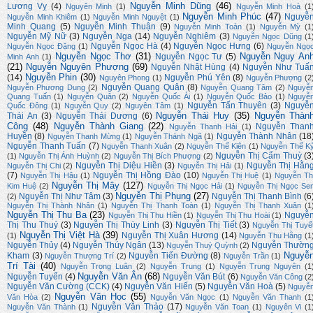
Nguyễn Minh Dũng
(46)
Lương Vỵ
(4)
Nguyên Minh
(1)
Nguyễn Minh Hoà
(1
Nguyễn Minh Phúc
(47)
Nguyễ
Nguyễn Minh Khiêm
(1)
Nguyễn Minh Nguyệt
(1)
Minh Quang
(5)
Nguyễn Minh Thuận
(9)
Nguyễn Minh Toàn
(1)
Nguyễn Mỳ
(1
Nguyễn Mỹ Nữ
(3)
Nguyễn Nga
(14)
Nguyễn Nghiêm
(3)
Nguyễn Ngọc Dũng
(1
Nguyễn Ngọc Hà
(4)
Nguyễn Ngọc Hưng
(6)
Nguyễn Ngọc Đặng
(1)
Nguyễn Ngọ
Nguyễn Ngọc Thơ
(31)
Nguyễn Nguy An
Nguyễn Ngọc Tư
(5)
Minh Anh
(1)
(21)
Nguyễn Nguyên Phượng
(69)
Nguyễn Nhật Hùng
(4)
Nguyễn Như Tuấ
Nguyễn Phin
(30)
(14)
Nguyễn Phú Yên
(8)
Nguyên Phong
(1)
Nguyễn Phượng
(2
Nguyễn Quang Quân
(8)
Nguyễn Phương Dung
(2)
Nguyễn Quang Tâm
(2)
Nguyễ
Quang Tuấn
(1)
Nguyễn Quân
(2)
Nguyễn Quốc Ái
(1)
Nguyễn Quốc Bảo
(1)
Nguyễ
Nguyễn Tấn Thuyên
(3)
Nguyễ
Quốc Đông
(1)
Nguyễn Quy
(2)
Nguyên Tâm
(1)
Nguyễn Thái Huy
(35)
Nguyễn Thàn
Thái An
(3)
Nguyễn Thái Dương
(6)
Công
(48)
Nguyễn Thành Giang
(22)
Nguyễn Than
Nguyễn Thanh Hải
(1)
Huyền
(8)
Nguyễn Thành Nhân
(18
Nguyễn Thanh Mừng
(1)
Nguyễn Thánh Ngã
(1)
Nguyễn Thanh Tuấn
(7)
Nguyễn Thanh Xuân
(2)
Nguyễn Thế Kiên
(1)
Nguyễn Thế K
Nguyễn Thị Cẩm Thuỳ
(3
(1)
Nguyễn Thị Ánh Huỳnh
(2)
Nguyễn Thị Bích Phượng
(2)
Nguyễn Thị Diệu Hiền
(3)
Nguyễn Thị Hằn
Nguyễn Thị Chi
(2)
Nguyễn Thị Hải
(1)
(7)
Nguyễn Thị Hồng Đào
(10)
Nguyễn Thị Hậu
(1)
Nguyễn Thị Huệ
(1)
Nguyễn Th
Nguyễn Thị Mây
(127)
Kim Huệ
(2)
Nguyễn Thị Ngọc Hải
(1)
Nguyễn Thị Ngọc Se
Nguyễn Thị Phụng
(27)
Nguyễn Thị Như Tâm
(3)
Nguyễn Thị Thanh Bình
(6
(2)
Nguyễn Thị Thành Nhân
(1)
Nguyễn Thị Thanh Toàn
(1)
Nguyễn Thị Thanh Xuân
(1
Nguyễn Thị Thu Ba
(23)
Nguyễ
Nguyễn Thị Thu Hiền
(1)
Nguyễn Thị Thu Hoài
(1)
Thị Thu Thuý
(3)
Nguyễn Thị Thùy Linh
(3)
Nguyễn Thị Tiết
(3)
Nguyễn Thị Tuyế
Nguyễn Thị Việt Hà
(39)
Nguyễn Thị Xuân Hương
(14)
(1)
Nguyễn Thu Hằng
(1
Nguyễn Thủy
(4)
Nguyễn Thúy Ngân
(13)
Nguyễn Thườn
Nguyễn Thuý Quỳnh
(2)
Nguyễ
Kham
(3)
Nguyễn Tiến Đường
(8)
Nguyễn Thượng Trí
(2)
Nguyễn Trần
(1)
Trí Tài
(40)
Nguyễn Trọng Luân
(2)
Nguyễn Trung
(1)
Nguyễn Trung Nguyên
(1
Nguyễn Văn Ân
(68)
Nguyễn Tuyển
(4)
Nguyễn Văn Bút
(6)
Nguyễn Văn Công
(2
Nguyễn Văn Cường (CCK)
(4)
Nguyễn Văn Hiến
(5)
Nguyễn Văn Hoà
(5)
Nguyễ
Nguyễn Văn Học
(55)
Văn Hòa
(2)
Nguyễn Văn Ngọc
(1)
Nguyễn Văn Thanh
(1
Nguyễn Văn Thảo
(17)
Nguyễn Văn Thành
(1)
Nguyễn Văn Toan
(1)
Nguyên Vi
(1