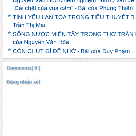
Nguyễn Văn Học chiêm nghiệm những vấn đề x
“Cái chết của vua câm” - Bài của Phụng Thiên
TÌNH YÊU LAN TỎA TRONG TIỂU THUYẾT "LIN
Trần Thị Mai
SÔNG NƯỚC MIỀN TÂY TRONG THƠ TRẦN 
của Nguyễn Văn Hòa
CÒN CHÚT GÌ ĐỂ NHỚ - BàI của Duy Phạm
Comments[ 0 ]
Đăng nhận xét