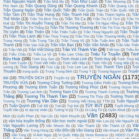
Trần Nguyên Hạnh
(6)
Trần Như Luận
(3)
Trần Nhã My
(2)
Trần Nhương
(1)
Trầ
Trần Quang Dũng
(4)
Trần Quang Khanh
(12)
Phù Nam
(1)
Trần Quang Lộc
(1
Trần Quang Ngân
(10)
Trần Quốc Tiến
(8)
Trần Quốc Toàn
(1)
Trần Quốc Việt
(1
Trần Tâm
(7)
Trần Thái Hưng
(5)
Trần Thanh Hải
(3)
Trầ
Trần Thành Nghĩa
(1)
Thế Nhân
(13)
Trần Thi Ca
(9)
Trần Thị Bích Thu
(1)
Trần Thị Cổ Tích
(2)
Trần Th
Trần Thị Huyền Trang
(3)
Trần Th
Huệ
(1)
Trần Thị Mai
(1)
Trần Thị Ngọc Hồng
(1)
Thanh
(5)
Trần Thị Thương Thương
(4)
Trầ
Trần Thị Thắng
(1)
Trần Thị Trúc Hạ
(1)
Thị Uyên
(8)
Trần Thiện
(3)
Trần Thuậ
Trần Thiện Tuấn
(1)
Trần Thoại Nguyên
(2)
(7)
Trần Thúy Lành
(6)
Trần Thuỳ Trang
(1)
Trần Thư
(1)
Trần Thương Nhiều
(1)
Trầ
Trần Tuấ
Trọng Hưng
(2)
Trần Trọng Tân
(1)
Trần Trọng Vũ
(2)
Trần Tuấn Anh
(2)
Thanh
(10)
Trần Văn Bạn
(16)
Trần Văn Nhân
(5)
Trần Vạn Giã
(2)
Trần Văn Thiê
Trần Võ Thành Văn
(24)
Trần Viết Dũng
(11)
(1)
Trần Việt
(1)
Triết học
(2)
Triều Â
Triệu Từ Truyền
(30)
Trịn
(2)
Triều Châu
(1)
Triều La Vỹ
(2)
Triệu Lam Châu
(1)
Bửu Hoài
(106)
Trịnh Hoài Linh
(5)
Trịnh Huy
(4)
Trịnh Duy Sơn
(2)
Trịnh Thuỳ M
(1)
Trịnh Tuyên
(1)
Trịnh Viết Hiền
(1)
Trịnh Viết Hiệp
(1)
Trịnh Yến
(2)
Trọng Mật
(2)
tr
Trúc Giang
(4)
Trúc Thanh Tâm
(12)
Trú
vương
(1)
Trúc Lập
(1)
Trúc Linh Lan
(2)
Thuyên
(3)
Truyệ
trung quốc
(1)
Trung Trung Đỉnh
(1)
Trung Y
(1)
Truong Nguyen
(1)
TRUYỆN NGẮN
(1173
dài
(10)
TRUYỆN DỊCH
(17)
Truyện ký
(2)
TRUYỆN VỪA
(14)
Trương Công Tưởng
(16)
Trương Đìn
Trương Diễm Phiến
(1)
Phượng
(8)
Trương Đình Tuấn
(3)
Trương Hồng Phúc
(14)
Trương Huỳnh Nh
Trườn
Trương Nam Chi
(5)
Trân
(2)
Trương Lan Anh
(1)
Trương Thanh Cường
(2)
Thắng
(65)
Trương Thị Thanh Tâm
(22)
Trường Thịnh
(6
Trương Thị Thúy
(2)
Trương Văn Dân
(21)
Tuấn Nguyễ
Trương Tri
(2)
Trương Viết Hùng
(1)
TTM
(1)
TÙY BÚT
(120)
(7)
Tuấn Quỳnh
(3)
Tuệ Mỹ
(1)
Tuti
(2)
Tuỳ bút
(2)
Tuyết Nhung
(2
Tuyết Vân
(1)
tứ đại mỹ nhân
(1)
Tường Vi
(1)
TX
(1)
Út Lãng Tử
(1)
Uyên Khuê
(2)
Uyê
Văn
(2483)
Minh
(1)
Uyển Phan
(1)
Vạn Lộc
(1)
Vành Khuyên
(1)
Văn Công M
văn hóa truyền thống
(5)
Văn học nước ngoài
(13)
(2)
Văn Lưu
(1)
Văn Nguyên
(1
Vă
Văn Nguyên Lương
(7)
Văn Nhược Ba
(1)
Văn Thạnh
(2)
Văn Thành Lê
(1)
Thắng
(23)
Vân Ph
Vân Đồn
(3)
Vân Giang
(12)
Văn Trọng Hùng
(1)
Vân Khanh
(2)
(32)
Vân Tùng
(2)
Vi Ánh Ngọc
(2)
Vi Quốc Hiệp
(1)
Victor Remizov
(1)
VIDEO CLIP
(2