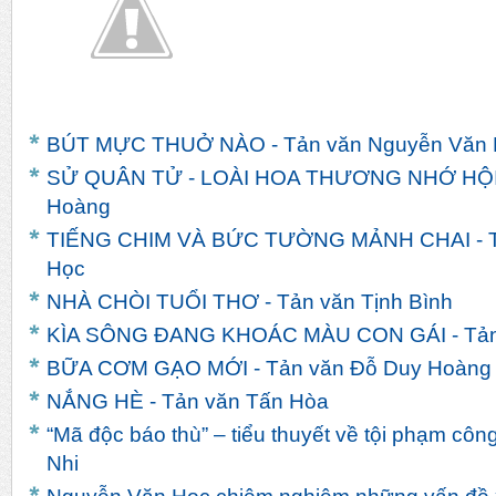
BÚT MỰC THUỞ NÀO - Tản văn Nguyễn Văn 
SỬ QUÂN TỬ - LOÀI HOA THƯƠNG NHỚ HỘI A
Hoàng
TIẾNG CHIM VÀ BỨC TƯỜNG MẢNH CHAI - T
Học
NHÀ CHÒI TUỔI THƠ - Tản văn Tịnh Bình
KÌA SÔNG ĐANG KHOÁC MÀU CON GÁI - Tản
BỮA CƠM GẠO MỚI - Tản văn Đỗ Duy Hoàng
NẮNG HÈ - Tản văn Tấn Hòa
“Mã độc báo thù” – tiểu thuyết về tội phạm côn
Nhi