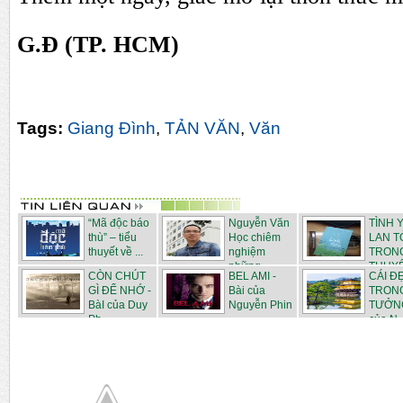
G.Đ (TP. HCM)
Tags:
Giang Đình
,
TẢN VĂN
,
Văn
“Mã độc báo
Nguyễn Văn
TÌNH 
thù” – tiểu
Học chiêm
LAN T
thuyết về ...
nghiệm
TRONG
những ...
THUYẾT
CÒN CHÚT
BEL AMI -
CÁI Đ
GÌ ĐỂ NHỚ -
Bài của
TRON
BàI của Duy
Nguyễn Phin
TƯỞNG
Ph...
của N..