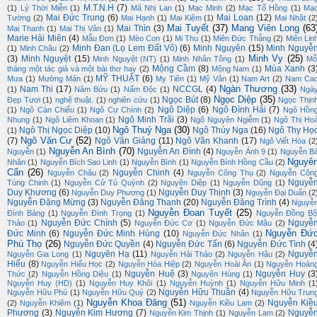
M.T.N.H
(7)
(1)
Lý Thời Miễn
(1)
Mã Nhị Lan
(1)
Mạc Minh
(2)
Mạc Tố Hồng
(1)
Mạ
Mai Đức Trung
(6)
Mai Loan
(12)
Tường
(2)
Mai Hạnh
(1)
Mai Kiệm
(1)
Mai Nhật
(2
Mai Tuyết
(37)
Mang Viên Long
(63
Mai Thìn
(3)
Mai Thanh
(1)
Mai Thị Vân
(1)
Marie Hải Miên
(4)
Mẫu Đơn
(1)
Mèo Con
(1)
Mi Thu
(1)
Miên Đức Thắng
(2)
Miên Lin
Minh Đan (Lọ Lem Đất Võ)
(6)
Minh Nguyên
(15)
Minh Nguyễ
(1)
Minh Châu
(2)
Minh Vy
(25)
(3)
Minh Nguyệt
(15)
Minh Nguyệt (NT)
(1)
Minh Nhân Tông
(1)
Mỗ
Mộng Cầm
(8)
Mùa Xanh
(3
tháng một tác giả và một bài thơ hay
(2)
Mộng Nam
(1)
MỸ THUẬT
(6)
Mưa
(1)
Mường Mán
(1)
My Tiên
(1)
Mỹ Vân
(1)
Nam Art
(2)
Nam Ca
Ngàn Thương
(33)
Nam Thi
(17)
NCCGL
(4)
(1)
Năm Bửu
(1)
Nấm Độc
(1)
Ngà
Ngọc Diệp
(35)
Ngọc Bút
(8)
Đẹp Tươi
(1)
nghệ thuật.
(1)
nghiên cứu
(1)
Ngọc Thịn
Ngô Diệp
(6)
Ngô Đình Hải
(7)
(1)
Ngô Càn Chiểu
(1)
Ngô Cự Chính
(2)
Ngô Hồn
Ngô Minh Trãi
(3)
Nhung
(1)
Ngô Liêm Khoan
(1)
Ngô Nguyên Ngiễm
(1)
Ngô Thị Ho
Ngô Thuý Nga
(30)
Ngô Thị Ngọc Diệp
(10)
Ngô Thúy Nga
(16)
Ngô Thy Họ
(1)
Ngô Văn Cư
(52)
(7)
Ngô Văn Giảng
(11)
Ngô Văn Khanh
(17)
Ngô Viết Hòa
(2
Nguyễn An Bình
(70)
Nguyễn An Đình
(4)
Nguyễn
(1)
Nguyễn Ánh 9
(1)
Nguyễn B
Nguyê
Nhân
(1)
Nguyễn Bích Sao Linh
(1)
Nguyễn Bình
(1)
Nguyễn Bính Hồng Cầu
(2)
Cẩn
(26)
Nguyễn Chinh
(4)
Nguyễn Châu
(2)
Nguyễn Công Thụ
(2)
Nguyễn Côn
Nguyễ
Tùng Chinh
(1)
Nguyễn Cử Tú Quỳnh
(2)
Nguyên Diệp
(1)
Nguyễn Dũng
(1)
Duy Khương
(6)
Nguyễn Duy Thịnh
(3)
Nguyễn Duy Phương
(1)
Nguyễn Đại Duẩn
(2
Nguyễn Đặng Mừng
(3)
Nguyễn Đăng Thanh
(20)
Nguyễn Đăng Trình
(4)
Nguyễ
Nguyễn Đoan Tuyết
(25)
Đình Bảng
(1)
Nguyễn Đình Trọng
(1)
Nguyễn Đồng Bộ
Nguyễn Đức Chính
(5)
Nguyễ
Thảo
(1)
Nguyễn Đức Cơ
(1)
Nguyễn Đức Mậu
(2)
Nguyễn Đứ
Đức Minh
(6)
Nguyễn Đức Minh Hùng
(10)
Nguyễn Đức Nhân
(1)
Phú Thọ
(26)
Nguyễn Đức Quyền
(4)
Nguyễn Đức Tấn
(6)
Nguyễn Đức Tình
(4
Nguyên Hạ
(11)
Nguyễ
Nguyễn Gia Long
(1)
Nguyễn Hải Thảo
(2)
Nguyễn Hậu
(2)
Hiếu
(8)
Nguyễn Hiếu Học
(2)
Nguyễn Hòa Hiệp
(2)
Nguyễn Hoài Ân
(1)
Nguyễn Hoàn
Nguyễn Huệ
(3)
Nguyễn Huy
(3
Thức
(2)
Nguyễn Hồng Diệu
(1)
Nguyên Hùng
(1)
Nguyễn Huy (HD)
(1)
Nguyễn Huy Khôi
(1)
Nguyễn Huỳnh
(1)
Nguyễn Hữu Minh
(1
Nguyễn Hữu Thuần
(4)
Nguyễn Hữu Phú
(1)
Nguyễn Hữu Quý
(2)
Nguyễn Hữu Trun
Nguyễn Khoa Đăng
(51)
Nguyễn Kiề
(2)
Nguyễn Khiêm
(1)
Nguyễn Kiều Lam
(2)
Phương
(3)
Nguyễn Kim Hương
(7)
Nguyễ
Nguyễn Kim Thịnh
(1)
Nguyễn Lam
(2)