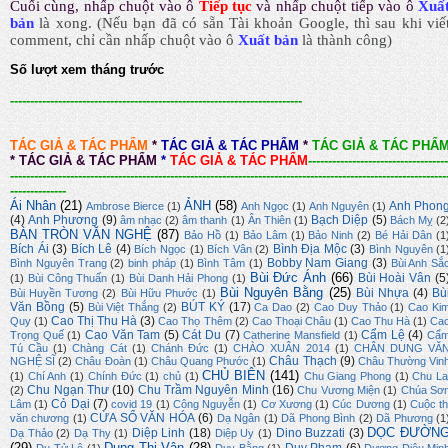
Cuối cùng, nhấp chuột vào ô
Tiếp tục
và nhấp chuột tiếp vào ô
Xuấ
bản
là xong.
(Nếu bạn đã có sẵn Tài khoản Google, thì sau khi viế
comment, chỉ cần nhấp chuột vào ô
Xuất bản
là thành công
)
Số lượt xem tháng trước
-------------------------------------------------------------------------
TÁC GIẢ & TÁC PHẨM
*
TÁC GIẢ & TÁC PHẨM
*
TÁC GIẢ & TÁC PHẨ
*
TÁC GIẢ & TÁC PHẨM
*
TÁC GIẢ & TÁC PHẨM
-----------------------------------
-------------------------------------------------------------------------------------------------------------
--------------
Ái Nhân
(21)
ẢNH
(58)
Anh Phon
Ambrose Bierce
(1)
Anh Ngọc
(1)
Anh Nguyên
(1)
(4)
Anh Phương
(9)
Bạch Diệp
(5)
âm nhạc
(2)
âm thanh
(1)
Ân Thiên
(1)
Bách Mỵ
(2
BÀN TRÒN VĂN NGHỆ
(87)
Bảo Hồ
(1)
Bảo Lâm
(1)
Bảo Ninh
(2)
Bé Hải Dân
(1
Bích Ái
(3)
Bích Lê
(4)
Bình Địa Mộc
(3)
Bích Ngọc
(1)
Bích Vân
(2)
Bình Nguyên
(1
Bobby Nam Giang
(3)
Bình Nguyên Trang
(2)
binh pháp
(1)
Bình Tâm
(1)
Bùi Anh Sắ
Bùi Đức Ánh
(66)
Bùi Hoài Vân
(5
(1)
Bùi Công Thuấn
(1)
Bùi Danh Hải Phong
(1)
Bùi Nguyên Bằng
(25)
Bùi Nhựa
(4)
Bù
Bùi Huyền Tương
(2)
Bùi Hữu Phước
(1)
Văn Bồng
(5)
BÚT KÝ
(17)
Bùi Việt Thắng
(2)
Ca Dao
(2)
Cao Duy Thảo
(1)
Cao Ki
Cao Thị Thu Hà
(3)
Quy
(1)
Cao Thọ Thêm
(2)
Cao Thoại Châu
(1)
Cao Thu Hà
(1)
Ca
Cao Văn Tam
(5)
Cát Du
(7)
Cẩm Lệ
(4)
Trọng Quế
(1)
Catherine Mansfield
(1)
Cẩ
Tú Cầu
(1)
Chàng Cát
(1)
Chánh Đức
(1)
CHÀO XUÂN 2014
(1)
CHÂN DUNG VĂ
Châu Thạch
(9)
NGHỆ SĨ
(2)
Châu Đoàn
(1)
Châu Quang Phước
(1)
Châu Thường Vin
CHỦ BIÊN
(141)
(1)
Chí Anh
(1)
Chính Đức
(1)
chủ
(1)
Chu Giang Phong
(1)
Chu La
Chu Ngạn Thư
(10)
Chu Trầm Nguyên Minh
(16)
(2)
Chu Vương Miện
(1)
Chúa Sơ
Cỏ Dại
(7)
Lâm
(1)
covid 19
(1)
Công Nguyễn
(1)
Cơ Xương
(1)
Cúc Dương
(1)
Cuộc th
CỬA SỔ VĂN HÓA
(6)
văn chương
(1)
Dạ Ngân
(1)
Dã Phong Bình
(2)
Dã Phương
(1
DỌC ĐƯỜN
Diệp Linh
(18)
Dino Buzzati
(3)
Dạ Thảo
(2)
Dạ Thy
(1)
Diệp Uy
(1)
(29)
Dung Thị Vân
(28)