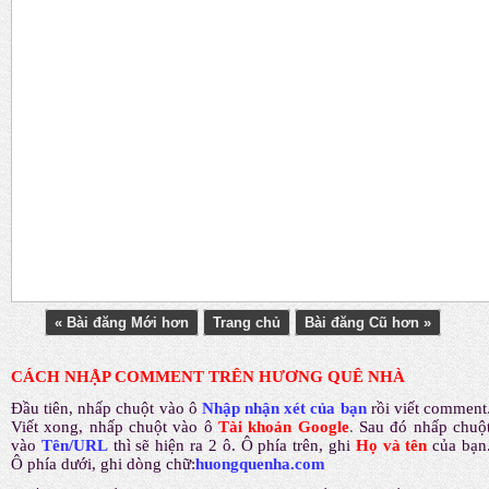
« Bài đăng Mới hơn
Trang chủ
Bài đăng Cũ hơn »
CÁCH NHẬP COMMENT TRÊN HƯƠNG QUÊ NHÀ
Đầu tiên, nhấp chuột vào ô
Nhập nhận xét của bạn
rồi viết comment
Viết xong, nhấp chuột vào ô
Tài khoản Google
.
Sau đó nhấp chuộ
vào
Tên/URL
thì sẽ hiện ra 2 ô. Ô phía trên, ghi
Họ và tên
của bạn
Ô phía dưới, ghi dòng chữ:
huongquenha.com