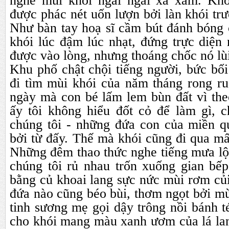
nghe mùi khói ngai ngái xa xăm. Khô
được phác nét uốn lượn bởi làn khói trượ
Như bàn tay hoạ sĩ cầm bút đánh bóng 
khói lúc đậm lúc nhạt, đứng trực diện
được vào lòng, nhưng thoáng chốc nó lùi
Khu phố chật chội tiếng người, bức bố
đi tìm mùi khói của năm tháng rong ru
ngày mà con bé lấm lem bùn đất vì the
ấy tôi không hiểu đốt cỏ để làm gì, c
chúng tôi - những đứa con của miền q
bởi từ đấy. Thế mà khói cũng đi qua m
Những đêm thao thức nghe tiếng mưa lộ
chúng tôi rủ nhau trốn xuống gian bếp
bằng củ khoai lang sực nức mùi rơm củ
đứa nào cũng béo bùi, thơm ngọt bởi m
tinh sương mẹ gọi dậy trông nồi bánh t
cho khói mang màu xanh ươm của lá lan