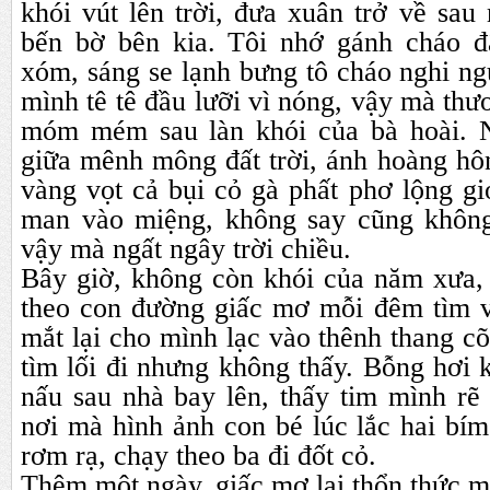
khói vút lên trời, đưa xuân trở về sa
bến bờ bên kia. Tôi nhớ gánh cháo đ
xóm, sáng se lạnh bưng tô cháo nghi ngú
mình tê tê đầu lưỡi vì nóng, vậy mà th
móm mém sau làn khói của bà hoài. N
giữa mênh mông đất trời, ánh hoàng hô
vàng vọt cả bụi cỏ gà phất phơ lộng g
man vào miệng, không say cũng không
vậy mà ngất ngây trời chiều.
Bây giờ, không còn khói của năm xưa,
theo con đường giấc mơ mỗi đêm tìm 
mắt lại cho mình lạc vào thênh thang c
tìm lối đi nhưng không thấy. Bỗng hơi 
nấu sau nhà bay lên, thấy tim mình rẽ
nơi mà hình ảnh con bé lúc lắc hai bí
rơm rạ, chạy theo ba đi đốt cỏ.
Thêm một ngày, giấc mơ lại thổn thức 