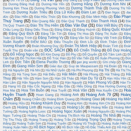
Duy Phạm
(6)
Du Tử Lê
(1)
Duy Bằng
(1)
Dương Diệu Min
Dương Hằng
(7)
Dương Kim Nhi
(4
(1)
Dương Đăng Huệ
(1)
Dương Hải Yến
(2)
Dương Thành Thái
(3)
Dương Kim Thoa
(1)
Dương Phương Vinh
(1)
Dương Thị Yế
Dương Xuân Triều
(6)
Dzạ Lữ Kiều
(6)
Đàm Lan
(17)
Trinh
(2)
Đan Ngọc
(2)
đạ
Đào Phạ
đức
(2)
Đào Hiền
(2)
Đào Hữu Thức
(2)
Đào Khương
(2)
Đào Minh Hiệp
(2)
Thuỳ Trang
(82)
Đào Thanh Hoà
(14)
Đào Quang Bắc
(1)
Đào Quý Thạnh
(1)
Đà
Đào Văn Đạt
(31)
Đào Thị Thu Hiền
(3)
Đào Viết Bửu
(7)
Thị Quý Thanh
(1)
Đặn
Đặng Quốc Khán
Châu Long
(1)
Đặng Diệu Thoa
(1)
Đăng Đăng
(1)
Đăng Huỳnh
(1)
(8)
Đặng Quý Địch
(3)
Đặng Tấn Tới
(2)
Đặng Thị Hoa
(2)
Đặng Thị Xuân
(1)
Đặn
Đặng Tường Vy
(3)
Đặn
Toán
(1)
Đăng Trình
(1)
Đặng Văn Sử
(1)
Đặng Việt Trinh
(1)
Xuân Xuyến
(9)
Đin
ĐIỂM BÁO
(2)
Điêu Thuyền
(1)
Đinh Lốc
(2)
Đình Thậm
(1)
Vương Khanh
(4)
Đoàn Thị Minh Hiệp
(4)
Đoàn Khương Duy
(1)
Đoàn Tình
(1)
Đoà
ĐỌC SÁCH
(30)
Đỗ Chiến Thắng
(6)
Đỗ Duy Hoàn
Tuyết Thu
(1)
Đoản văn
(1)
(15)
Đỗ Hồng Ngọc
(5)
Đỗ KIm Dung
(1)
Đỗ Phu
(1)
Đỗ Quyên
(2)
Đỗ Tâm Linh
(1)
Đ
Tấn Đạt
(2)
Đỗ Thị Kim Hải
(2)
Đỗ Trúc Hàn
(1)
Đỗ Văn Tiến
(1)
Đỗ Xuân Phương
(1)
Đứ
Đức Tiên
(3)
Elena Pucillo Truong
(6)
Gian
Linh
(1)
gan jing world
(1)
Ghi chép
(2)
Đình
(8)
Giang Hiền Sơn
(6)
Giáo dục
(1)
Guy de Maupassant
(1)
Hà Đoàn
(2)
Hạ L
Hạ Thi
(3)
(1)
Hà Nguyên
(2)
Hà Nhi
(1)
Hà Nhữ Uyên
(2)
Hà Phi Phượng
(1)
Hà Thị Th
Hải Miên
(3)
Hả
Hằng
(1)
Hà Tùng Sơn
(1)
Hải Điểu
(1)
Hải Phong
(2)
Hải Thăng
(1)
Thuỵ
(6)
Hàn Du Tử
(17)
Hải Yến
(2)
Hàm Sơn
(1)
Hàn Dã Thảo
(2)
Hàn Hữu Yên
(1
Hàn Phong Vũ
(19)
Hàn Lâm
(1)
Hãn Nguyên Nguyễn Nhã
(1)
Hàn Nguyệt
(1)
Hàn Tí
(1)
Hạng Vũ
(1)
Hậu Cốc Ngang
(1)
Hậu Đậu
(1)
Hiếu Dũng
(1)
Hoa Hướng Dương
(1
Hoà
Hoa Tím Buồn
(4)
Hoà Văn
(10)
Hoa Mai
(2)
Hoa Tuyết
(2)
Hoa Xuyến Chi
(1)
Huyền Thanh
(53)
Hoàng Anh 79
(26)
Hoàn
Hoàng Anh
(6)
Hoan Giang
(1)
Chẩm
(53)
Hoàng Giao
(4)
Hoàng Hạ Miê
Hoàng Chẫm
(1)
Hoàng Đình Quang
(2)
(6)
Hoàng Khánh Duy
(5)
Hoàng Hữu
(1)
Hoàng Kim
(1)
Hoàng Kim Chi
(1)
Hoàng Ki
Hoàng Linh
(6)
Hoàng Lộc
(8)
Oanh
(2)
Hoàng Long
(2)
Hoàng Mẫn
(1)
Hoàng Min
Hoàng Ngọc Xuân
(4)
Tường
(2)
Hoàng Nghĩa Lược
(1)
Hoàng Nguyên
(1)
Hoàng Ph
Hoàng Thị Nhã
(8)
Ngọc Tường
(1)
Hoàng Thảo Chi
(1)
Hoàng Thị Bích Hà
(1)
Hoàn
Hoàng Trọng Quý
(9)
Thị Thu Thủy
(2)
Hoàng Trang
(1)
Hoàng Trần
(1)
Hoàng Trọn
thắng
(1)
Hoàng Tuấn Sơn
(1)
Hoàng Tuyên
(2)
Hoàng Vũ Thuật
(1)
Hoàng Xuân Hiến
(1
Hồ Bích Ngọc
(4)
Hoàng Xuân Niên
(1)
Hồ Bích Vân
(2)
Hồ Đắc Thiếu Anh
(1)
Hồ Hải
(2