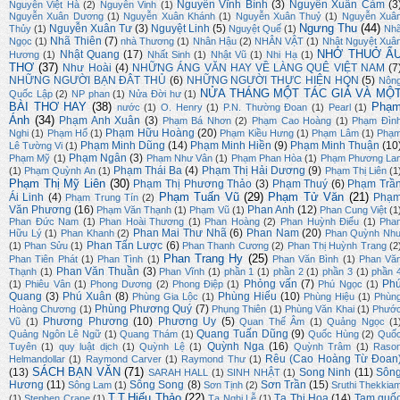
Nguyễn Vĩnh Bình
(3)
Nguyễn Xuân Cảm
(3
Nguyễn Việt Hà
(2)
Nguyễn Vinh
(1)
Nguyễn Xuân Dương
(1)
Nguyễn Xuân Khánh
(1)
Nguyễn Xuân Thuỷ
(1)
Nguyễn Xuâ
Ngưng Thu
(44)
Nguyễn Xuân Tư
(3)
Nguyệt Linh
(5)
Thủy
(1)
Nguyệt Quế
(1)
Nh
Nhã Thiên
(7)
Ngọc
(1)
nhà Thương
(1)
Nhân Hậu
(2)
NHÂN VẬT
(1)
Nhật Nguyệt Xuâ
NHỚ THUỞ Ấ
Nhật Quang
(17)
Hương
(1)
Nhất Sinh
(1)
Nhật Vũ
(1)
Nhi Hạ
(1)
THƠ
(37)
Như Hoài
(4)
NHỮNG ÁNG VĂN HAY VỀ LÀNG QUÊ VIỆT NAM
(7
NHỮNG NGƯỜI BẠN ĐÂT THỦ
(6)
NHỮNG NGƯỜI THỰC HIỆN HQN
(5)
Nôn
NỬA THÁNG MỘT TÁC GIẢ VÀ MỘ
Quốc Lập
(2)
NP phan
(1)
Nửa Đời hư
(1)
BÀI THƠ HAY
(38)
Phạ
nước
(1)
O. Henry
(1)
P.N. Thường Đoan
(1)
Pearl
(1)
Ánh
(34)
Phạm Anh Xuân
(3)
Phạm Bá Nhơn
(2)
Phạm Cao Hoàng
(1)
Phạm Đìn
Phạm Hữu Hoàng
(20)
Nghi
(1)
Phạm Hổ
(1)
Phạm Kiều Hưng
(1)
Phạm Lâm
(1)
Phạ
Phạm Minh Dũng
(14)
Phạm Minh Hiền
(9)
Phạm Minh Thuận
(10
Lê Tường Vi
(1)
Phạm Ngân
(3)
Phạm Mỹ
(1)
Phạm Như Vân
(1)
Phạm Phan Hòa
(1)
Phạm Phương La
Phạm Thái Ba
(4)
Phạm Thị Hải Dương
(9)
(1)
Phạm Quỳnh An
(1)
Phạm Thị Liên
(1
Phạm Thị Mỹ Liên
(30)
Phạm Thị Phương Thảo
(3)
Phạm Thuý
(6)
Phạm Trầ
Phạm Tuấn Vũ
(29)
Phạm Tử Văn
(21)
Ái Linh
(4)
Phạ
Phạm Trung Tín
(2)
Văn Phương
(16)
Phan Anh
(12)
Phạm Văn Thạnh
(1)
Phạm Vũ
(1)
Phan Cung Việt
(1
Phan Đức Nam
(1)
Phan Hoài Thương
(1)
Phan Hoàng
(2)
Phan Huỳnh Điểu
(1)
Pha
Phan Mai Thư Nhã
(6)
Phan Nam
(20)
Hữu Lý
(1)
Phan Khanh
(2)
Phan Quỳnh Nh
Phan Tấn Lược
(6)
(1)
Phan Sửu
(1)
Phan Thanh Cương
(2)
Phan Thị Huỳnh Trang
(2
Phan Trang Hy
(25)
Phan Tiên Phát
(1)
Phan Tình
(1)
Phan Văn Bình
(1)
Phan Vă
Phan Văn Thuần
(3)
Thạnh
(1)
Phan Vĩnh
(1)
phần 1
(1)
phần 2
(1)
phần 3
(1)
phần 
Phỏng vấn
(7)
Ph
(1)
Phiêu Vân
(1)
Phong Dương
(2)
Phong Điệp
(1)
Phú Ngọc
(1)
Quang
(3)
Phú Xuân
(8)
Phùng Hiếu
(10)
Phùng Gia Lộc
(1)
Phùng Hiệu
(1)
Phùn
Phùng Phương Quý
(7)
Hoàng Chương
(1)
Phụng Thiên
(1)
Phùng Văn Khai
(1)
Phướ
Phương Phương
(10)
Phương Uy
(5)
Vũ
(1)
Quan Thế Âm
(1)
Quảng Ngọc
(1
Quang Tuấn Dũng
(9)
Quảng Ngôn Lê Ngữ
(1)
Quang Thám
(1)
Quốc Hùng
(2)
Quố
Quỳnh Nga
(16)
Tuyên
(1)
quy luật dịch
(1)
Quỳnh Lệ
(1)
Quỳnh Trâm
(1)
Raso
Rêu (Cao Hoàng Từ Đoan
Helmandollar
(1)
Raymond Carver
(1)
Raymond Thư
(1)
SÁCH BẠN VĂN
(71)
(13)
Song Ninh
(11)
Sôn
SARAH HALL
(1)
SINH NHẬT
(1)
Hương
(11)
Sông Song
(8)
Sơn Trần
(15)
Sông Lam
(1)
Sơn Tịnh
(2)
Sruthi Thekkia
T.T.Hiếu Thảo
(22)
Tạ Thị Hoa
(14)
Tam quố
(1)
Stephen Crane
(1)
Tạ Nghi Lễ
(1)