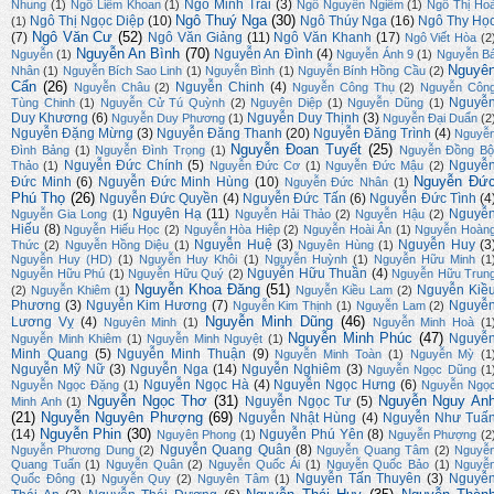
Ngô Minh Trãi
(3)
Nhung
(1)
Ngô Liêm Khoan
(1)
Ngô Nguyên Ngiễm
(1)
Ngô Thị Ho
Ngô Thuý Nga
(30)
Ngô Thị Ngọc Diệp
(10)
Ngô Thúy Nga
(16)
Ngô Thy Họ
(1)
Ngô Văn Cư
(52)
(7)
Ngô Văn Giảng
(11)
Ngô Văn Khanh
(17)
Ngô Viết Hòa
(2
Nguyễn An Bình
(70)
Nguyễn An Đình
(4)
Nguyễn
(1)
Nguyễn Ánh 9
(1)
Nguyễn B
Nguyê
Nhân
(1)
Nguyễn Bích Sao Linh
(1)
Nguyễn Bình
(1)
Nguyễn Bính Hồng Cầu
(2)
Cẩn
(26)
Nguyễn Chinh
(4)
Nguyễn Châu
(2)
Nguyễn Công Thụ
(2)
Nguyễn Côn
Nguyễ
Tùng Chinh
(1)
Nguyễn Cử Tú Quỳnh
(2)
Nguyên Diệp
(1)
Nguyễn Dũng
(1)
Duy Khương
(6)
Nguyễn Duy Thịnh
(3)
Nguyễn Duy Phương
(1)
Nguyễn Đại Duẩn
(2
Nguyễn Đặng Mừng
(3)
Nguyễn Đăng Thanh
(20)
Nguyễn Đăng Trình
(4)
Nguyễ
Nguyễn Đoan Tuyết
(25)
Đình Bảng
(1)
Nguyễn Đình Trọng
(1)
Nguyễn Đồng Bộ
Nguyễn Đức Chính
(5)
Nguyễ
Thảo
(1)
Nguyễn Đức Cơ
(1)
Nguyễn Đức Mậu
(2)
Nguyễn Đứ
Đức Minh
(6)
Nguyễn Đức Minh Hùng
(10)
Nguyễn Đức Nhân
(1)
Phú Thọ
(26)
Nguyễn Đức Quyền
(4)
Nguyễn Đức Tấn
(6)
Nguyễn Đức Tình
(4
Nguyên Hạ
(11)
Nguyễ
Nguyễn Gia Long
(1)
Nguyễn Hải Thảo
(2)
Nguyễn Hậu
(2)
Hiếu
(8)
Nguyễn Hiếu Học
(2)
Nguyễn Hòa Hiệp
(2)
Nguyễn Hoài Ân
(1)
Nguyễn Hoàn
Nguyễn Huệ
(3)
Nguyễn Huy
(3
Thức
(2)
Nguyễn Hồng Diệu
(1)
Nguyên Hùng
(1)
Nguyễn Huy (HD)
(1)
Nguyễn Huy Khôi
(1)
Nguyễn Huỳnh
(1)
Nguyễn Hữu Minh
(1
Nguyễn Hữu Thuần
(4)
Nguyễn Hữu Phú
(1)
Nguyễn Hữu Quý
(2)
Nguyễn Hữu Trun
Nguyễn Khoa Đăng
(51)
Nguyễn Kiề
(2)
Nguyễn Khiêm
(1)
Nguyễn Kiều Lam
(2)
Phương
(3)
Nguyễn Kim Hương
(7)
Nguyễ
Nguyễn Kim Thịnh
(1)
Nguyễn Lam
(2)
Nguyễn Minh Dũng
(46)
Lương Vỵ
(4)
Nguyên Minh
(1)
Nguyễn Minh Hoà
(1
Nguyễn Minh Phúc
(47)
Nguyễ
Nguyễn Minh Khiêm
(1)
Nguyễn Minh Nguyệt
(1)
Minh Quang
(5)
Nguyễn Minh Thuận
(9)
Nguyễn Minh Toàn
(1)
Nguyễn Mỳ
(1
Nguyễn Mỹ Nữ
(3)
Nguyễn Nga
(14)
Nguyễn Nghiêm
(3)
Nguyễn Ngọc Dũng
(1
Nguyễn Ngọc Hà
(4)
Nguyễn Ngọc Hưng
(6)
Nguyễn Ngọc Đặng
(1)
Nguyễn Ngọ
Nguyễn Ngọc Thơ
(31)
Nguyễn Nguy An
Nguyễn Ngọc Tư
(5)
Minh Anh
(1)
(21)
Nguyễn Nguyên Phượng
(69)
Nguyễn Nhật Hùng
(4)
Nguyễn Như Tuấ
Nguyễn Phin
(30)
(14)
Nguyễn Phú Yên
(8)
Nguyên Phong
(1)
Nguyễn Phượng
(2
Nguyễn Quang Quân
(8)
Nguyễn Phương Dung
(2)
Nguyễn Quang Tâm
(2)
Nguyễ
Quang Tuấn
(1)
Nguyễn Quân
(2)
Nguyễn Quốc Ái
(1)
Nguyễn Quốc Bảo
(1)
Nguyễ
Nguyễn Tấn Thuyên
(3)
Nguyễ
Quốc Đông
(1)
Nguyễn Quy
(2)
Nguyên Tâm
(1)