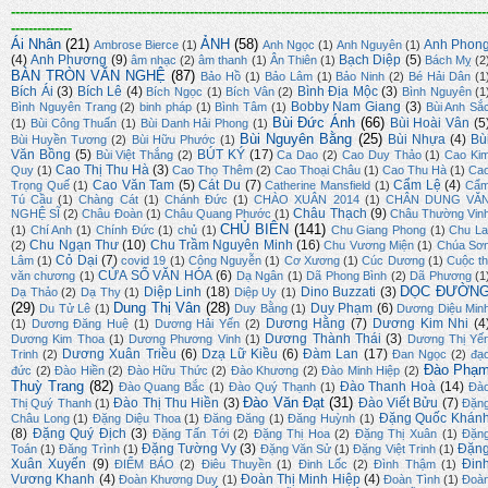
-------------------------------------------------------------------------------------------------------------
--------------
Ái Nhân
(21)
ẢNH
(58)
Anh Phon
Ambrose Bierce
(1)
Anh Ngọc
(1)
Anh Nguyên
(1)
(4)
Anh Phương
(9)
Bạch Diệp
(5)
âm nhạc
(2)
âm thanh
(1)
Ân Thiên
(1)
Bách Mỵ
(2
BÀN TRÒN VĂN NGHỆ
(87)
Bảo Hồ
(1)
Bảo Lâm
(1)
Bảo Ninh
(2)
Bé Hải Dân
(1
Bích Ái
(3)
Bích Lê
(4)
Bình Địa Mộc
(3)
Bích Ngọc
(1)
Bích Vân
(2)
Bình Nguyên
(1
Bobby Nam Giang
(3)
Bình Nguyên Trang
(2)
binh pháp
(1)
Bình Tâm
(1)
Bùi Anh Sắ
Bùi Đức Ánh
(66)
Bùi Hoài Vân
(5
(1)
Bùi Công Thuấn
(1)
Bùi Danh Hải Phong
(1)
Bùi Nguyên Bằng
(25)
Bùi Nhựa
(4)
Bù
Bùi Huyền Tương
(2)
Bùi Hữu Phước
(1)
Văn Bồng
(5)
BÚT KÝ
(17)
Bùi Việt Thắng
(2)
Ca Dao
(2)
Cao Duy Thảo
(1)
Cao Ki
Cao Thị Thu Hà
(3)
Quy
(1)
Cao Thọ Thêm
(2)
Cao Thoại Châu
(1)
Cao Thu Hà
(1)
Ca
Cao Văn Tam
(5)
Cát Du
(7)
Cẩm Lệ
(4)
Trọng Quế
(1)
Catherine Mansfield
(1)
Cẩ
Tú Cầu
(1)
Chàng Cát
(1)
Chánh Đức
(1)
CHÀO XUÂN 2014
(1)
CHÂN DUNG VĂ
Châu Thạch
(9)
NGHỆ SĨ
(2)
Châu Đoàn
(1)
Châu Quang Phước
(1)
Châu Thường Vin
CHỦ BIÊN
(141)
(1)
Chí Anh
(1)
Chính Đức
(1)
chủ
(1)
Chu Giang Phong
(1)
Chu La
Chu Ngạn Thư
(10)
Chu Trầm Nguyên Minh
(16)
(2)
Chu Vương Miện
(1)
Chúa Sơ
Cỏ Dại
(7)
Lâm
(1)
covid 19
(1)
Công Nguyễn
(1)
Cơ Xương
(1)
Cúc Dương
(1)
Cuộc th
CỬA SỔ VĂN HÓA
(6)
văn chương
(1)
Dạ Ngân
(1)
Dã Phong Bình
(2)
Dã Phương
(1
DỌC ĐƯỜN
Diệp Linh
(18)
Dino Buzzati
(3)
Dạ Thảo
(2)
Dạ Thy
(1)
Diệp Uy
(1)
(29)
Dung Thị Vân
(28)
Duy Phạm
(6)
Du Tử Lê
(1)
Duy Bằng
(1)
Dương Diệu Min
Dương Hằng
(7)
Dương Kim Nhi
(4
(1)
Dương Đăng Huệ
(1)
Dương Hải Yến
(2)
Dương Thành Thái
(3)
Dương Kim Thoa
(1)
Dương Phương Vinh
(1)
Dương Thị Yế
Dương Xuân Triều
(6)
Dzạ Lữ Kiều
(6)
Đàm Lan
(17)
Trinh
(2)
Đan Ngọc
(2)
đạ
Đào Phạ
đức
(2)
Đào Hiền
(2)
Đào Hữu Thức
(2)
Đào Khương
(2)
Đào Minh Hiệp
(2)
Thuỳ Trang
(82)
Đào Thanh Hoà
(14)
Đào Quang Bắc
(1)
Đào Quý Thạnh
(1)
Đà
Đào Văn Đạt
(31)
Đào Thị Thu Hiền
(3)
Đào Viết Bửu
(7)
Thị Quý Thanh
(1)
Đặn
Đặng Quốc Khán
Châu Long
(1)
Đặng Diệu Thoa
(1)
Đăng Đăng
(1)
Đăng Huỳnh
(1)
(8)
Đặng Quý Địch
(3)
Đặng Tấn Tới
(2)
Đặng Thị Hoa
(2)
Đặng Thị Xuân
(1)
Đặn
Đặng Tường Vy
(3)
Đặn
Toán
(1)
Đăng Trình
(1)
Đặng Văn Sử
(1)
Đặng Việt Trinh
(1)
Xuân Xuyến
(9)
Đin
ĐIỂM BÁO
(2)
Điêu Thuyền
(1)
Đinh Lốc
(2)
Đình Thậm
(1)
Vương Khanh
(4)
Đoàn Thị Minh Hiệp
(4)
Đoàn Khương Duy
(1)
Đoàn Tình
(1)
Đoà