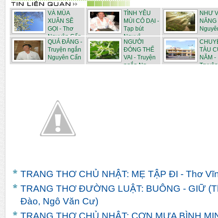
VÀ MÙA
TÌNH YÊU
NHƯ 
XUÂN SẼ
MÙI CỎ DẠI -
NẮNG 
GỌI - Thơ
Tạp bút
Nguyê
Nguyên Cẩn
Nguyê...
QUẢ ĐẮNG -
NGƯỜI
CHUY
Truyện ngắn
ĐÓNG THẾ
TÀU C
Nguyên Cẩn
VAI - Truyện
NĂM -
ngắn Ng...
Truyện
N...
TRANG THƠ CHỦ NHẬT: MẸ TẬP ĐI - Thơ Vĩn
TRANG THƠ ĐƯỜNG LUẬT: BUÔNG - GIỮ (Th
Đào, Ngô Văn Cư)
TRANG THƠ CHỦ NHẬT: CƠN MƯA BÌNH MINH