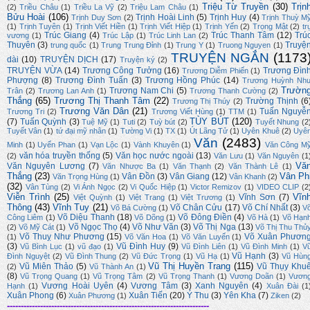
Triệu Từ Truyền
(30)
Trịn
(2)
Triều Châu
(1)
Triều La Vỹ
(2)
Triệu Lam Châu
(1)
Bửu Hoài
(106)
Trịnh Hoài Linh
(5)
Trịnh Huy
(4)
Trịnh Duy Sơn
(2)
Trịnh Thuỳ M
(1)
Trịnh Tuyên
(1)
Trịnh Viết Hiền
(1)
Trịnh Viết Hiệp
(1)
Trịnh Yến
(2)
Trọng Mật
(2)
tr
Trúc Giang
(4)
Trúc Thanh Tâm
(12)
Trú
vương
(1)
Trúc Lập
(1)
Trúc Linh Lan
(2)
Thuyên
(3)
Truyệ
trung quốc
(1)
Trung Trung Đỉnh
(1)
Trung Y
(1)
Truong Nguyen
(1)
TRUYỆN NGẮN
(1173
dài
(10)
TRUYỆN DỊCH
(17)
Truyện ký
(2)
TRUYỆN VỪA
(14)
Trương Công Tưởng
(16)
Trương Đìn
Trương Diễm Phiến
(1)
Phượng
(8)
Trương Đình Tuấn
(3)
Trương Hồng Phúc
(14)
Trương Huỳnh Nh
Trườn
Trương Nam Chi
(5)
Trân
(2)
Trương Lan Anh
(1)
Trương Thanh Cường
(2)
Thắng
(65)
Trương Thị Thanh Tâm
(22)
Trường Thịnh
(6
Trương Thị Thúy
(2)
Trương Văn Dân
(21)
Tuấn Nguyễ
Trương Tri
(2)
Trương Viết Hùng
(1)
TTM
(1)
TÙY BÚT
(120)
(7)
Tuấn Quỳnh
(3)
Tuệ Mỹ
(1)
Tuti
(2)
Tuỳ bút
(2)
Tuyết Nhung
(2
Tuyết Vân
(1)
tứ đại mỹ nhân
(1)
Tường Vi
(1)
TX
(1)
Út Lãng Tử
(1)
Uyên Khuê
(2)
Uyê
Văn
(2483)
Minh
(1)
Uyển Phan
(1)
Vạn Lộc
(1)
Vành Khuyên
(1)
Văn Công M
văn hóa truyền thống
(5)
Văn học nước ngoài
(13)
(2)
Văn Lưu
(1)
Văn Nguyên
(1
Vă
Văn Nguyên Lương
(7)
Văn Nhược Ba
(1)
Văn Thạnh
(2)
Văn Thành Lê
(1)
Thắng
(23)
Vân Ph
Vân Đồn
(3)
Vân Giang
(12)
Văn Trọng Hùng
(1)
Vân Khanh
(2)
(32)
Vân Tùng
(2)
Vi Ánh Ngọc
(2)
Vi Quốc Hiệp
(1)
Victor Remizov
(1)
VIDEO CLIP
(2
Viễn Trình
(25)
Vĩn
Vĩnh Sơn
(7)
Việt Quỳnh
(1)
Việt Trang
(1)
Việt Trương
(1)
Thông
(43)
Vĩnh Tuy
(21)
Võ Chân Cửu
(17)
Võ Chí Nhất
(3)
Võ Bá Cường
(1)
V
Võ Diệu Thanh
(18)
Võ Đông Điền
(4)
Công Liêm
(1)
Võ Dõng
(1)
Võ Hà
(1)
Võ Hạn
Võ Ngọc Thọ
(4)
Võ Như Văn
(3)
Võ Thị Nga
(13)
(2)
Võ Mỹ Cát
(1)
Võ Thị Thu Thủ
Võ Thuỵ Như Phương
(15)
Võ Xuân Phươn
(1)
Võ Văn Hoa
(1)
Võ Văn Luyến
(1)
(3)
Vũ Đình Huy
(9)
Vũ Bình Lục
(1)
vũ đạo
(1)
Vũ Đình Liên
(1)
Vũ Đình Minh
(1)
V
Vũ Hạnh
(3)
Đình Nguyệt
(2)
Vũ Đình Thung
(2)
Vũ Đức Trọng
(1)
Vũ Hạ
(1)
Vũ Hùn
Vũ Thị Huyền Trang
(115)
Vũ Miên Thảo
(5)
Vũ Thụy Khu
(2)
Vũ Thành An
(1)
(8)
Vũ Trọng Quang
(1)
Vũ Trọng Tâm
(2)
Vũ Trọng Thanh
(1)
Vương Doãn
(1)
Vươn
Vương Hoài Uyên
(4)
Vương Tâm
(3)
Xanh Nguyên
(4)
Hạnh
(1)
Xuân Đài
(1
Xuân Phong
(6)
Xuân Tiến
(20)
Ý Thu
(3)
Yên Kha
(7)
Xuân Phương
(1)
Ziken
(2)
-------------------------------------------------------------------------