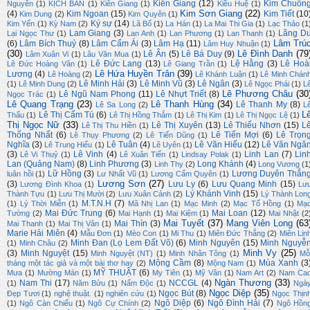
Kiến Giang
(12)
Kim Chuôn
Nguyên
(1)
KỊCH BẢN
(1)
Kiên Giang
(1)
Kiều Huệ
(1)
Kim Sơn Giang
(22)
(4)
Kim Ngoan
(15)
Kim Tiết
(10
Kim Dung
(2)
Kim Quyên
(1)
Ký sự
(14)
Kim Yến
(1)
Kỳ Nam
(2)
Lã Bố
(1)
La Hán
(1)
La Mai Thi Gia
(1)
Lạc Thảo
(1
Lam Giang
(3)
Lãng D
Lại Ngọc Thư
(1)
Lan Anh
(1)
Lan Phương
(1)
Lan Thanh
(1)
Lâm Trú
(6)
Lâm Bích Thuỷ
(8)
Lâm Cẩm Ái
(3)
Lâm Hạ
(11)
Lâm Huy Nhuận
(1)
(30)
Lê Đình Danh
(79
Lê Ân
(5)
Lê Bá Duy
(9)
Lâm Xuân Vi
(1)
Lâu Văn Mua
(1)
Lê Đức Lang
(13)
Lệ Hằng
(3)
Lê Hoà
Lê Đức Hoàng Vân
(1)
Lê Giang Trần
(1)
Lê Hứa Huyền Trân
(39)
Lương
(4)
Lê Hoàng
(2)
Lê Khánh Luận
(1)
Lê Minh Chán
Lê Minh Hải
(3)
Lê Minh Vũ
(3)
Lê Ngân
(3)
(1)
Lê Minh Dung
(2)
Lê Ngọc Phái
(1)
L
Lê Phương Châu
(30
Lê Ngũ Nam Phong
(11)
Lê Nhựt Triết
(8)
Ngọc Trác
(1)
Lê Quang Trạng
(23)
Lê Thanh Hùng
(34)
Lê Thanh My
(8)
Lê Sa Long
(2)
L
L
Lê Thị Cẩm Tú
(6)
Thấu
(1)
Lê Thị Hồng Thắm
(1)
Lê Thị Kim
(1)
Lê Thị Ngọc Lệ
(1)
Thị Ngọc Nữ
(33)
Lê Thị Xuyên
(13)
Lê Thiếu Nhơn
(15)
L
Lê Thị Thu Hiền
(1)
Thống Nhất
(6)
Lê Tiến Mợi
(6)
Lê Trọn
Lê Thụy Phương
(2)
Lê Tiến Dũng
(1)
Nghĩa
(3)
Lê Tuân
(4)
Lê Văn Hiếu
(12)
Lê Văn Ngă
Lê Trung Hiếu
(1)
Lê Uyên
(1)
(3)
Lê Vinh
(4)
Linh Lan
(7)
Lin
Lê Vi Thuỷ
(1)
Lê Xuân Tiến
(1)
Lindsay Polak
(1)
Lan (Quảng Nam)
(8)
Linh Phương
(3)
Long Khánh
(4)
Linh Thy
(2)
Long Vương
(1
Lữ Hồng
(3)
Lương Duyên Thắn
luân hồi
(1)
Lư Nhất Vũ
(1)
Lương Cẩm Quyên
(1)
Lương Sơn
(27)
(3)
Lưu Ly
(6)
Lưu Quang Minh
(15)
Lương Đình Khoa
(1)
Lư
Lý Khánh Vinh
(15)
Thành Tựu
(1)
Lưu Thị Mười
(2)
Lưu Xuân Cảnh
(2)
Lý Thành Lon
M.T.N.H
(7)
(1)
Lý Thời Miễn
(1)
Mã Nhị Lan
(1)
Mạc Minh
(2)
Mạc Tố Hồng
(1)
Mạ
Mai Đức Trung
(6)
Mai Loan
(12)
Tường
(2)
Mai Hạnh
(1)
Mai Kiệm
(1)
Mai Nhật
(2
Mai Tuyết
(37)
Mang Viên Long
(63
Mai Thìn
(3)
Mai Thanh
(1)
Mai Thị Vân
(1)
Marie Hải Miên
(4)
Mẫu Đơn
(1)
Mèo Con
(1)
Mi Thu
(1)
Miên Đức Thắng
(2)
Miên Lin
Minh Đan (Lọ Lem Đất Võ)
(6)
Minh Nguyên
(15)
Minh Nguyễ
(1)
Minh Châu
(2)
Minh Vy
(25)
(3)
Minh Nguyệt
(15)
Minh Nguyệt (NT)
(1)
Minh Nhân Tông
(1)
Mỗ
Mộng Cầm
(8)
Mùa Xanh
(3
tháng một tác giả và một bài thơ hay
(2)
Mộng Nam
(1)
MỸ THUẬT
(6)
Mưa
(1)
Mường Mán
(1)
My Tiên
(1)
Mỹ Vân
(1)
Nam Art
(2)
Nam Ca
Ngàn Thương
(33)
Nam Thi
(17)
NCCGL
(4)
(1)
Năm Bửu
(1)
Nấm Độc
(1)
Ngà
Ngọc Diệp
(35)
Ngọc Bút
(8)
Đẹp Tươi
(1)
nghệ thuật.
(1)
nghiên cứu
(1)
Ngọc Thịn
Ngô Diệp
(6)
Ngô Đình Hải
(7)
(1)
Ngô Càn Chiểu
(1)
Ngô Cự Chính
(2)
Ngô Hồn