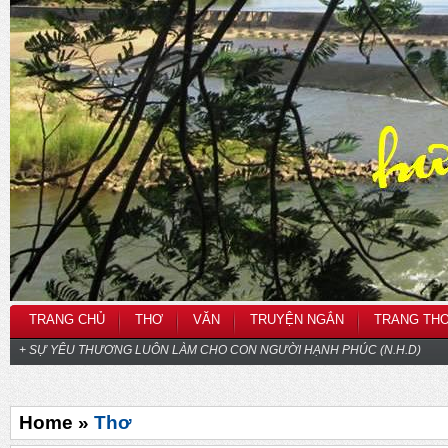
TRANG CHỦ
THƠ
VĂN
TRUYỆN NGẮN
TRANG TH
+ SỰ YÊU THƯƠNG LUÔN LÀM CHO CON NGƯỜI HẠNH PHÚC (N.H.D)
Home »
Thơ