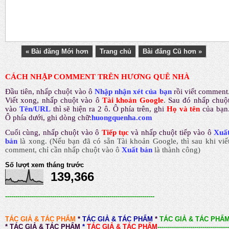
« Bài đăng Mới hơn
Trang chủ
Bài đăng Cũ hơn »
CÁCH NHẬP COMMENT TRÊN HƯƠNG QUÊ NHÀ
Đầu tiên, nhấp chuột vào ô
Nhập nhận xét của bạn
rồi viết comment
Viết xong, nhấp chuột vào ô
Tài khoản Google
.
Sau đó nhấp chuộ
vào
Tên/URL
thì sẽ hiện ra 2 ô. Ô phía trên, ghi
Họ và tên
của bạn
Ô phía dưới, ghi dòng chữ:
huongquenha.com
Cuối cùng, nhấp chuột vào ô
Tiếp tục
và nhấp chuột tiếp vào ô
Xuấ
bản
là xong.
(Nếu bạn đã có sẵn Tài khoản Google, thì sau khi viế
comment, chỉ cần nhấp chuột vào ô
Xuất bản
là thành công
)
Số lượt xem tháng trước
139,366
-------------------------------------------------------------------------
TÁC GIẢ & TÁC PHẨM
*
TÁC GIẢ & TÁC PHẨM
*
TÁC GIẢ & TÁC PHẨ
*
TÁC GIẢ & TÁC PHẨM
*
TÁC GIẢ & TÁC PHẨM
-----------------------------------