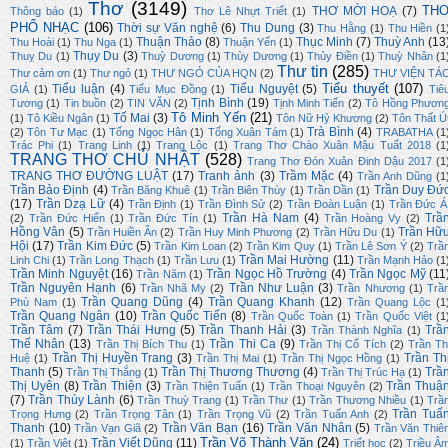
Thơ
(3149)
TH
THƠ MỜI HOẠ
(7)
Thông báo
(1)
Thơ Lê Nhựt Triết
(1)
PHỔ NHẠC
(106)
Thời sự Văn nghệ
(6)
Thu Dung
(3)
Thu Hằng
(1)
Thu Hiền
(1
Thuận Thảo
(8)
Thục Minh
(7)
Thuỳ Anh
(13
Thu Hoài
(1)
Thu Nga
(1)
Thuận Yến
(1)
Thụy Du
(3)
Thuỵ Du
(1)
Thuỳ Dương
(1)
Thùy Dương
(1)
Thủy Điền
(1)
Thuỳ Nhân
(1
Thư tin
(285)
Thư cảm ơn
(1)
Thư ngỏ
(1)
THƯ NGỎ CỦA HQN
(2)
THƯ VIỆN TÁ
Tiểu thuyết
(107)
Tiểu luận
(4)
Tiểu Nguyệt
(5)
GIẢ
(1)
Tiểu Mục Đồng
(1)
Tiê
Tịnh Bình
(19)
Tương
(1)
Tin buồn
(2)
TIN VĂN
(2)
Tịnh Minh Tiến
(2)
Tô Hồng Phươn
Tô Minh Yến
(21)
Tố Mai
(3)
(1)
Tô Kiều Ngân
(1)
Tôn Nữ Hỷ Khương
(2)
Tôn Thất Ú
Trà Bình
(4)
(2)
Tôn Tư Mạc
(1)
Tống Ngọc Hân
(1)
Tống Xuân Tám
(1)
TRABATHA
(1
Trác Phi
(1)
Trang Linh
(1)
Trang Lộc
(1)
Trang Thơ Chào Xuân Mậu Tuất 2018
(1
TRANG THƠ CHỦ NHẬT
(528)
Trang Thơ Đón Xuân Đinh Dậu 2017
(1
TRANG THƠ ĐƯỜNG LUẬT
(17)
Tranh ảnh
(3)
Trầm Mặc
(4)
Trần Anh Dũng
(1
Trần Bảo Định
(4)
Trần Duy Đứ
Trần Băng Khuê
(1)
Trần Biên Thùy
(1)
Trần Dần
(1)
(17)
Trần Dzạ Lữ
(4)
Trần Định
(1)
Trần Đình Sử
(2)
Trần Đoàn Luận
(1)
Trần Đức Á
Trần Hà Nam
(4)
Trầ
(2)
Trần Đức Hiển
(1)
Trần Đức Tín
(1)
Trần Hoàng Vy
(2)
Hồng Vân
(5)
Trần Hữ
Trần Huiền Ân
(2)
Trần Huy Minh Phương
(2)
Trần Hữu Du
(1)
Hội
(17)
Trần Kim Đức
(5)
Trần Kim Loan
(2)
Trần Kim Quy
(1)
Trần Lê Sơn Ý
(2)
Trầ
Trần Mai Hường
(11)
Linh Chi
(1)
Trần Long Thạch
(1)
Trần Lưu
(1)
Trần Mạnh Hảo
(1
Trần Minh Nguyệt
(16)
Trần Ngọc Hồ Trường
(4)
Trần Ngọc Mỹ
(11
Trần Năm
(1)
Trần Nguyên Hạnh
(6)
Trần Như Luận
(3)
Trần Nhã My
(2)
Trần Nhương
(1)
Trầ
Trần Quang Dũng
(4)
Trần Quang Khanh
(12)
Phù Nam
(1)
Trần Quang Lộc
(1
Trần Quang Ngân
(10)
Trần Quốc Tiến
(8)
Trần Quốc Toàn
(1)
Trần Quốc Việt
(1
Trần Tâm
(7)
Trần Thái Hưng
(5)
Trần Thanh Hải
(3)
Trầ
Trần Thành Nghĩa
(1)
Thế Nhân
(13)
Trần Thi Ca
(9)
Trần Thị Bích Thu
(1)
Trần Thị Cổ Tích
(2)
Trần Th
Trần Thị Huyền Trang
(3)
Trần Th
Huệ
(1)
Trần Thị Mai
(1)
Trần Thị Ngọc Hồng
(1)
Thanh
(5)
Trần Thị Thương Thương
(4)
Trầ
Trần Thị Thắng
(1)
Trần Thị Trúc Hạ
(1)
Thị Uyên
(8)
Trần Thiện
(3)
Trần Thuậ
Trần Thiện Tuấn
(1)
Trần Thoại Nguyên
(2)
(7)
Trần Thúy Lành
(6)
Trần Thuỳ Trang
(1)
Trần Thư
(1)
Trần Thương Nhiều
(1)
Trầ
Trần Tuấ
Trọng Hưng
(2)
Trần Trọng Tân
(1)
Trần Trọng Vũ
(2)
Trần Tuấn Anh
(2)
Thanh
(10)
Trần Văn Bạn
(16)
Trần Văn Nhân
(5)
Trần Vạn Giã
(2)
Trần Văn Thiê
Trần Võ Thành Văn
(24)
Trần Viết Dũng
(11)
(1)
Trần Việt
(1)
Triết học
(2)
Triều Â