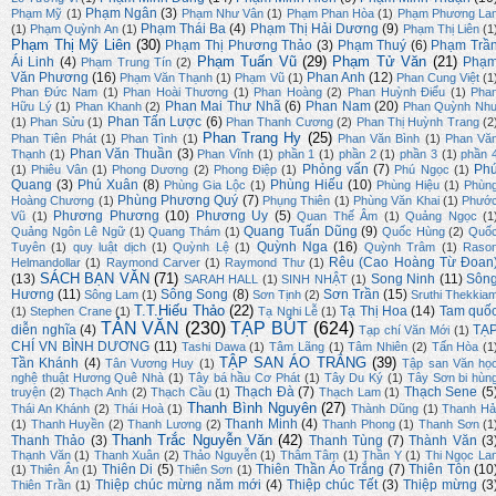
Phạm Ngân
(3)
Phạm Mỹ
(1)
Phạm Như Vân
(1)
Phạm Phan Hòa
(1)
Phạm Phương La
Phạm Thái Ba
(4)
Phạm Thị Hải Dương
(9)
(1)
Phạm Quỳnh An
(1)
Phạm Thị Liên
(1
Phạm Thị Mỹ Liên
(30)
Phạm Thị Phương Thảo
(3)
Phạm Thuý
(6)
Phạm Trầ
Phạm Tuấn Vũ
(29)
Phạm Tử Văn
(21)
Ái Linh
(4)
Phạ
Phạm Trung Tín
(2)
Văn Phương
(16)
Phan Anh
(12)
Phạm Văn Thạnh
(1)
Phạm Vũ
(1)
Phan Cung Việt
(1
Phan Đức Nam
(1)
Phan Hoài Thương
(1)
Phan Hoàng
(2)
Phan Huỳnh Điểu
(1)
Pha
Phan Mai Thư Nhã
(6)
Phan Nam
(20)
Hữu Lý
(1)
Phan Khanh
(2)
Phan Quỳnh Nh
Phan Tấn Lược
(6)
(1)
Phan Sửu
(1)
Phan Thanh Cương
(2)
Phan Thị Huỳnh Trang
(2
Phan Trang Hy
(25)
Phan Tiên Phát
(1)
Phan Tình
(1)
Phan Văn Bình
(1)
Phan Vă
Phan Văn Thuần
(3)
Thạnh
(1)
Phan Vĩnh
(1)
phần 1
(1)
phần 2
(1)
phần 3
(1)
phần 
Phỏng vấn
(7)
Ph
(1)
Phiêu Vân
(1)
Phong Dương
(2)
Phong Điệp
(1)
Phú Ngọc
(1)
Quang
(3)
Phú Xuân
(8)
Phùng Hiếu
(10)
Phùng Gia Lộc
(1)
Phùng Hiệu
(1)
Phùn
Phùng Phương Quý
(7)
Hoàng Chương
(1)
Phụng Thiên
(1)
Phùng Văn Khai
(1)
Phướ
Phương Phương
(10)
Phương Uy
(5)
Vũ
(1)
Quan Thế Âm
(1)
Quảng Ngọc
(1
Quang Tuấn Dũng
(9)
Quảng Ngôn Lê Ngữ
(1)
Quang Thám
(1)
Quốc Hùng
(2)
Quố
Quỳnh Nga
(16)
Tuyên
(1)
quy luật dịch
(1)
Quỳnh Lệ
(1)
Quỳnh Trâm
(1)
Raso
Rêu (Cao Hoàng Từ Đoan
Helmandollar
(1)
Raymond Carver
(1)
Raymond Thư
(1)
SÁCH BẠN VĂN
(71)
(13)
Song Ninh
(11)
Sôn
SARAH HALL
(1)
SINH NHẬT
(1)
Hương
(11)
Sông Song
(8)
Sơn Trần
(15)
Sông Lam
(1)
Sơn Tịnh
(2)
Sruthi Thekkia
T.T.Hiếu Thảo
(22)
Tạ Thị Hoa
(14)
Tam quố
(1)
Stephen Crane
(1)
Tạ Nghi Lễ
(1)
TẢN VĂN
(230)
TẠP BÚT
(624)
diễn nghĩa
(4)
TẠ
Tạp chí Văn Mới
(1)
CHÍ VN BÌNH DƯƠNG
(11)
Tashi Dawa
(1)
Tâm Lãng
(1)
Tâm Nhiên
(2)
Tấn Hòa
(1
TẬP SAN ÁO TRẮNG
(39)
Tần Khánh
(4)
Tân Vương Huy
(1)
Tập san Văn họ
nghệ thuật Hương Quê Nhà
(1)
Tây bá hầu Cơ Phát
(1)
Tây Du Ký
(1)
Tây Sơn bi hùn
Thạch Đà
(7)
Thạch Sene
(5
truyện
(2)
Thạch Anh
(2)
Thạch Cầu
(1)
Thạch Lam
(1)
Thanh Bình Nguyên
(27)
Thái An Khánh
(2)
Thái Hoà
(1)
Thành Dũng
(1)
Thanh Hả
Thanh Minh
(4)
(1)
Thanh Huyền
(2)
Thanh Lương
(2)
Thanh Phong
(1)
Thanh Sơn
(1
Thanh Trắc Nguyễn Văn
(42)
Thanh Thảo
(3)
Thanh Tùng
(7)
Thành Văn
(3
Thạnh Văn
(1)
Thanh Xuân
(2)
Thảo Nguyễn
(1)
Thâm Tâm
(1)
Thần Y
(1)
Thi Ngọc La
Thiên Di
(5)
Thiên Thần Áo Trắng
(7)
Thiên Tôn
(10
(1)
Thiên Ân
(1)
Thiên Sơn
(1)
Thiệp chúc mừng năm mới
(4)
Thiệp chúc Tết
(3)
Thiệp mừng
(3
Thiên Trần
(1)