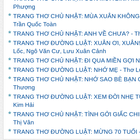
Phượng
TRANG THƠ CHỦ NHẬT: MÙA XUÂN KHÔNG
Trần Quốc Toàn
TRANG THƠ CHỦ NHẬT: ANH VỀ CHƯA? - T
TRANG THƠ ĐƯỜNG LUẬT: XUÂN ƠI, XUÂN! -
Lốc, Ngô Văn Cư, Lưu Xuân Cảnh
TRANG THƠ CHỦ NHẬT: ĐI QUA MIỀN GỢI NH
TRANG THƠ ĐƯỜNG LUẬT: NHỚ MẸ - Thơ L
TRANG THƠ CHỦ NHẬT: NHỚ SAO BÈ BẠN Q
Thương
TRANG THƠ ĐƯỜNG LUẬT: XEM ĐỜI NHẸ TỰ
Kim Hải
TRANG THƠ CHỦ NHẬT: TÌNH GỞI GIẤC CHI
Thị Vân
TRANG THƠ ĐƯỜNG LUẬT: MỪNG 70 TUỔI -