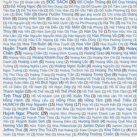
ĐỌC SÁCH
(30)
Đỗ Chiến Thắng
(6)
Đỗ Duy Hoàn
Tuyết Thu
(1)
Đoản văn
(1)
(15)
Đỗ Hồng Ngọc
(5)
Đỗ KIm Dung
(1)
Đỗ Phu
(1)
Đỗ Quyên
(2)
Đỗ Tâm Linh
(1)
Đ
Tấn Đạt
(2)
Đỗ Thị Kim Hải
(2)
Đỗ Trúc Hàn
(1)
Đỗ Văn Tiến
(1)
Đỗ Xuân Phương
(1)
Đứ
Đức Tiên
(3)
Elena Pucillo Truong
(6)
Gian
Linh
(1)
gan jing world
(1)
Ghi chép
(2)
Đình
(8)
Giang Hiền Sơn
(6)
Giáo dục
(1)
Guy de Maupassant
(1)
Hà Đoàn
(2)
Hạ L
Hạ Thi
(3)
(1)
Hà Nguyên
(2)
Hà Nhi
(1)
Hà Nhữ Uyên
(2)
Hà Phi Phượng
(1)
Hà Thị Th
Hải Miên
(3)
Hả
Hằng
(1)
Hà Tùng Sơn
(1)
Hải Điểu
(1)
Hải Phong
(2)
Hải Thăng
(1)
Thuỵ
(6)
Hàn Du Tử
(17)
Hải Yến
(2)
Hàm Sơn
(1)
Hàn Dã Thảo
(2)
Hàn Hữu Yên
(1
Hàn Phong Vũ
(19)
Hàn Lâm
(1)
Hãn Nguyên Nguyễn Nhã
(1)
Hàn Nguyệt
(1)
Hàn Tí
(1)
Hạng Vũ
(1)
Hậu Cốc Ngang
(1)
Hậu Đậu
(1)
Hiếu Dũng
(1)
Hoa Hướng Dương
(1
Hoà
Hoa Tím Buồn
(4)
Hoà Văn
(10)
Hoa Mai
(2)
Hoa Tuyết
(2)
Hoa Xuyến Chi
(1)
Huyền Thanh
(53)
Hoàng Anh 79
(26)
Hoàn
Hoàng Anh
(6)
Hoan Giang
(1)
Chẩm
(53)
Hoàng Giao
(4)
Hoàng Hạ Miê
Hoàng Chẫm
(1)
Hoàng Đình Quang
(2)
(6)
Hoàng Khánh Duy
(5)
Hoàng Hữu
(1)
Hoàng Kim
(1)
Hoàng Kim Chi
(1)
Hoàng Ki
Hoàng Linh
(6)
Hoàng Lộc
(8)
Oanh
(2)
Hoàng Long
(2)
Hoàng Mẫn
(1)
Hoàng Min
Hoàng Ngọc Xuân
(4)
Tường
(2)
Hoàng Nghĩa Lược
(1)
Hoàng Nguyên
(1)
Hoàng Ph
Hoàng Thị Nhã
(8)
Ngọc Tường
(1)
Hoàng Thảo Chi
(1)
Hoàng Thị Bích Hà
(1)
Hoàn
Hoàng Trọng Quý
(9)
Thị Thu Thủy
(2)
Hoàng Trang
(1)
Hoàng Trần
(1)
Hoàng Trọn
thắng
(1)
Hoàng Tuấn Sơn
(1)
Hoàng Tuyên
(2)
Hoàng Vũ Thuật
(1)
Hoàng Xuân Hiến
(1
Hồ Bích Ngọc
(4)
Hoàng Xuân Niên
(1)
Hồ Bích Vân
(2)
Hồ Đắc Thiếu Anh
(1)
Hồ Hải
(2
H
Hồ Lê Diêm
(1)
Hồ Nam
(1)
Hồ Ngọc Diệp
(1)
Hồ Nhật Quang
(1)
Hồ Sĩ Duy
(1)
H
Thanh Ngân
(10)
Hồ Thế Phất
(3)
Hồ Thế Hà
(2)
Hồ Thế Sinh
(1)
Hồ Tĩnh Tâm
(1)
Tịnh Thuỷ
(21)
Hồ Xuân Thu
(3)
Hồ Vũ Khánh Linh
(1)
Hội Nhà văn TP. HCM
(1
Hồng Hạnh
(3)
Hồng Phúc
(8)
Hồng Tâm
(10)
Huệ Triệu
(3
Hồng Liễu
(1)
HUMICHI
(5)
Huy Nguyên
(15)
Huy Vọng
(17)
Huy Vũ
(1)
Huyết Kiệt
(1)
Huỳnh D
Huỳnh Gia
(18)
Thảo
(1)
Huỳnh Kim Bửu
(1)
Huỳnh Minh Lệ
(2)
Huỳnh Ngọc Nga
(1
Huỳnh Ngọc Phước
(29)
Huỳnh Như Phương
(1)
Huỳnh Thanh Lan
(1)
Huỳnh Th
Quỳnh Nga
(1)
Huỳnh Thúy Thúy
(1)
Huỳnh Văn Diệu
(1)
Huỳnh Văn Mỹ
(1)
Huỳnh Vă
Huỳnh Xuân Sơn
(3)
Hương Đình
(4)
Yên
(1)
Hương Đêm
(1)
Hương Quê Nhà
(1
Hương Văn
(6)
James Dylan
(4)
Hửu Thỉnh
(1)
Irina Polianxkaia
(1)
James Joyce
(1
Jeffrey Thai
(9)
Jerry Thu Trà
(7)
Kha Tiệm Ly
(4)
Kai Hoàng
(1)
Kate Chopin
(1)
Kh
Khổng Trường Chiến
(3)
Xuân
(1)
Khán Võ
(2)
Khảo Mai
(1)
khoa học
(1)
Khổng Vĩn