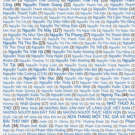
Nguyễn Thái Huy
(35)
Nguyễn Thàn
Thái An
(3)
Nguyễn Thái Dương
(6)
Công
(48)
Nguyễn Thành Giang
(22)
Nguyễn Than
Nguyễn Thanh Hải
(1)
Huyền
(8)
Nguyễn Thành Nhân
(18
Nguyễn Thanh Mừng
(1)
Nguyễn Thánh Ngã
(1)
Nguyễn Thanh Tuấn
(7)
Nguyễn Thanh Xuân
(2)
Nguyễn Thế Kiên
(1)
Nguyễn Thế K
Nguyễn Thị Cẩm Thuỳ
(3
(1)
Nguyễn Thị Ánh Huỳnh
(2)
Nguyễn Thị Bích Phượng
(2)
Nguyễn Thị Diệu Hiền
(3)
Nguyễn Thị Hằn
Nguyễn Thị Chi
(2)
Nguyễn Thị Hải
(1)
(7)
Nguyễn Thị Hồng Đào
(10)
Nguyễn Thị Hậu
(1)
Nguyễn Thị Huệ
(1)
Nguyễn Th
Nguyễn Thị Mây
(127)
Kim Huệ
(2)
Nguyễn Thị Ngọc Hải
(1)
Nguyễn Thị Ngọc Se
Nguyễn Thị Phụng
(27)
Nguyễn Thị Như Tâm
(3)
Nguyễn Thị Thanh Bình
(6
(2)
Nguyễn Thị Thành Nhân
(1)
Nguyễn Thị Thanh Toàn
(1)
Nguyễn Thị Thanh Xuân
(1
Nguyễn Thị Thu Ba
(23)
Nguyễ
Nguyễn Thị Thu Hiền
(1)
Nguyễn Thị Thu Hoài
(1)
Thị Thu Thuý
(3)
Nguyễn Thị Thùy Linh
(3)
Nguyễn Thị Tiết
(3)
Nguyễn Thị Tuyế
Nguyễn Thị Việt Hà
(39)
Nguyễn Thị Xuân Hương
(14)
(1)
Nguyễn Thu Hằng
(1
Nguyễn Thủy
(4)
Nguyễn Thúy Ngân
(13)
Nguyễn Thườn
Nguyễn Thuý Quỳnh
(2)
Nguyễ
Kham
(3)
Nguyễn Tiến Đường
(8)
Nguyễn Thượng Trí
(2)
Nguyễn Trần
(1)
Trí Tài
(40)
Nguyễn Trọng Luân
(2)
Nguyễn Trung
(1)
Nguyễn Trung Nguyên
(1
Nguyễn Văn Ân
(68)
Nguyễn Tuyển
(4)
Nguyễn Văn Bút
(6)
Nguyễn Văn Công
(2
Nguyễn Văn Cường (CCK)
(4)
Nguyễn Văn Hiến
(5)
Nguyễn Văn Hoà
(5)
Nguyễ
Nguyễn Văn Học
(55)
Văn Hòa
(2)
Nguyễn Văn Ngọc
(1)
Nguyễn Văn Thanh
(1
Nguyễn Văn Thảo
(17)
Nguyễn Văn Thành
(1)
Nguyễn Văn Toan
(1)
Nguyên Vi
(1
Nguyễn Vĩnh Bình
(3)
Nguyễn Xuân Cảm
(3
Nguyễn Việt Hà
(2)
Nguyễn Vinh
(1)
Nguyễn Xuân Dương
(1)
Nguyễn Xuân Khánh
(1)
Nguyễn Xuân Thuỷ
(1)
Nguyễn Xuâ
Ngưng Thu
(44)
Nguyễn Xuân Tư
(3)
Nguyệt Linh
(5)
Thủy
(1)
Nguyệt Quế
(1)
Nh
Nhã Thiên
(7)
Ngọc
(1)
nhà Thương
(1)
Nhân Hậu
(2)
NHÂN VẬT
(1)
Nhật Nguyệt Xuâ
NHỚ THUỞ Ấ
Nhật Quang
(17)
Hương
(1)
Nhất Sinh
(1)
Nhật Vũ
(1)
Nhi Hạ
(1)
THƠ
(37)
Như Hoài
(4)
NHỮNG ÁNG VĂN HAY VỀ LÀNG QUÊ VIỆT NAM
(7
NHỮNG NGƯỜI BẠN ĐÂT THỦ
(6)
NHỮNG NGƯỜI THỰC HIỆN HQN
(5)
Nôn
NỬA THÁNG MỘT TÁC GIẢ VÀ MỘ
Quốc Lập
(2)
NP phan
(1)
Nửa Đời hư
(1)
BÀI THƠ HAY
(38)
Phạ
nước
(1)
O. Henry
(1)
P.N. Thường Đoan
(1)
Pearl
(1)
Ánh
(34)
Phạm Anh Xuân
(3)
Phạm Bá Nhơn
(2)
Phạm Cao Hoàng
(1)
Phạm Đìn
Phạm Hữu Hoàng
(20)
Nghi
(1)
Phạm Hổ
(1)
Phạm Kiều Hưng
(1)
Phạm Lâm
(1)
Phạ
Phạm Minh Dũng
(14)
Phạm Minh Hiền
(9)
Phạm Minh Thuận
(10
Lê Tường Vi
(1)