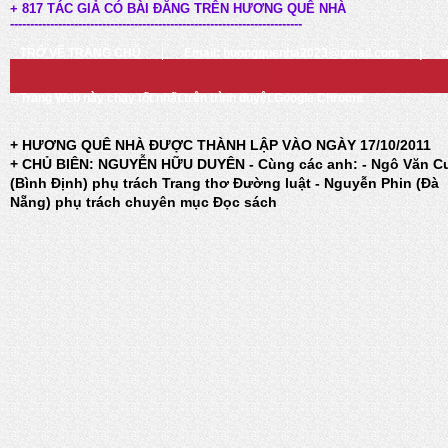
+ 817 TÁC GIẢ CÓ BÀI ĐĂNG TRÊN HƯƠNG QUÊ NHÀ
-------------------------------------------------------------------------
TRỞ VỀ TRANG CHỦ
|
Email: huongquenha2023@gmail.com
|
Trang Web này chạy tốt nhất trên trình duyệt Google Chrome
+ HƯƠNG QUÊ NHÀ ĐƯỢC THÀNH LẬP VÀO NGÀY 17/10/2011
+ CHỦ BIÊN: NGUYỄN HỮU DUYÊN - Cùng các anh: - Ngô Văn C
(Bình Định) phụ trách Trang thơ Đường luật - Nguyễn Phin (Đà
Nẵng) phụ trách chuyên mục Đọc sách