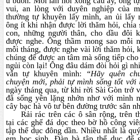
u buồn. Mỗi lần nói xong câu ấy, ông t
vui, an lòng với duyên nghiệp của m
thường tự khuyên lấy mình, an ủi lấy
ông ít khi nhận được lời thăm hỏi, chia 
con, những người thân, cho dầu đôi k
được nghe. Ông thầm mong sao mỗi ng
mỗi tháng, được nghe vài lời thăm hỏi, k
chúng để được an tâm mà sống tiếp cho
ngủi còn lại! Ông đâu dám đòi hỏi gì nh
vẫn tự khuyên mình:
“Hãy quên ch
chuyện mới, phải tự mình sống tốt với
ngày tháng qua, từ khi rời Sài Gòn trở 
đã sống yên lặng nhởn nhơ với mình 
cây bạc hà vô tư bên đường trước sân nh
Rải rác trên các ô sân rộng, trên 
tại các ghế đá dọc theo bờ hồ công viê
tập thể dục đông dần. Nhiều nhất là quý
em học sinh. Đàn bà tập thể dục để 