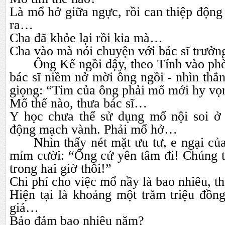
Là mổ hở giữa ngực, rồi can thiệp độn
ra…
Cha đã khỏe lại rồi kia mà…
Cha vào mà nói chuyện với bác sĩ trưởn
Ông Kế ngồi dậy, theo Tính vào ph
bác sĩ niềm nở mời ông ngồi - nhìn thẳ
giọng: “Tim của ông phải mổ mới hy vọ
Mổ thế nào, thưa bác sĩ…
Y học chưa thể sử dụng mổ nội soi ở
động mạch vành. Phải mổ hở…
Nhìn thấy nét mặt ưu tư, e ngại của
mỉm cười: “Ông cứ yên tâm đi! Chúng t
trong hai giờ thôi!”
Chi phí cho việc mổ nầy là bao nhiêu, th
Hiện tại là khoảng một trăm triệu đồn
giá…
Bảo đảm bao nhiêu năm?