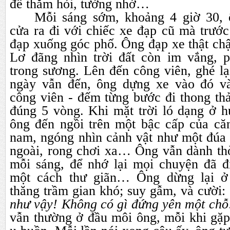
để thăm hỏi, tưởng nhớ…
Mỗi sáng sớm, khoảng 4 giờ 30,
cửa ra đi với chiếc xe đạp cũ mà trướ
đạp xuống góc phố. Ông đạp xe thật chậm
Lơ đãng nhìn trời đất còn im vắng, 
trong sương. Lên đến công viên, ghé l
ngày vẫn đến, ông dựng xe vào đó và
công viên - đếm từng bước đi thong thả,
đúng 5 vòng. Khi mặt trời ló dạng ở h
ông đến ngồi trên một bậc cấp của căn
nam, ngóng nhìn cảnh vật như một đúa 
ngoài, rong chơi xa… Ông vẫn dành thờ
mỗi sáng, để nhớ lại mọi chuyện đã đ
một cách thư giãn… Ông dừng lại ở
thăng trầm gian khó; suy gẫm, và cười:
như vậy! Không có gì đứng yên một chỗ
vẫn thường ở đầu môi ông, mỗi khi gặ