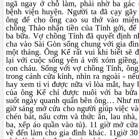
ngã ngay ở chỗ làm, phải nhờ ba gác
bệnh viện huyện. Người ta đã cạy gãy 
ông để cho ống cao su thở vào miện
chồng Thảo nhận tiền của Tính gởi, để
ba bữa. Vợ chồng Tính đã quyết định n
cha vào Sài Gòn sống chung với gia đì
một tháng. Ông Kế rất vui khi biết sẽ đ
lại với cuộc sống yên ả với xóm giềng,
con cháu. Sống với vợ chồng Tính, ông
trong cánh cửa kính, nhìn ra ngoài - nế
hay xem ti vi được nữa vì lòa mắt, hay 
của ông Kế chỉ được nuôi với ba bữa
suốt ngày quanh quẩn bên ông… Như mộ
giờ sáng mở cửa cho người giúp việc và
chén bát, nấu cơm và thức ăn, lau nhà,
ba, xếp áo quần vào tủ). 11 giờ mở cửa
về đến làm cho gia đình khác. 11giờ 30