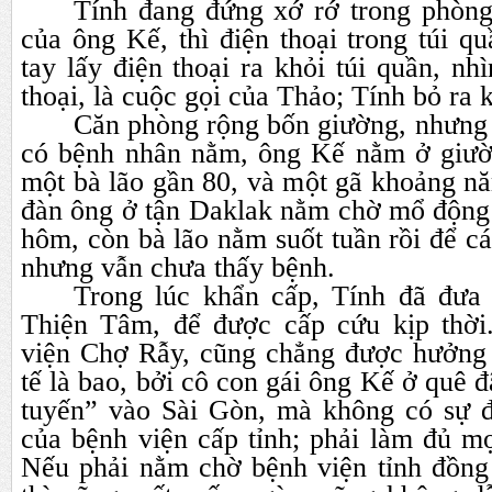
Tính đang đứng xớ rớ trong phòn
của ông Kế, thì điện thoại trong túi 
tay lấy điện thoại ra khỏi túi quần, nh
thoại, là cuộc gọi của Thảo; Tính bỏ ra 
Căn phòng rộng bốn giường, nhưng 
có bệnh nhân nằm, ông Kế nằm ở giườn
một bà lão gần 80, và một gã khoảng n
đàn ông ở tận Daklak nằm chờ mổ độn
hôm, còn bà lão nằm suốt tuần rồi để cá
nhưng vẫn chưa thấy bệnh.
Trong lúc khẩn cấp, Tính đã đưa
Thiện Tâm, để được cấp cứu kịp thời
viện Chợ Rẫy, cũng chẳng được hưởng
tế là bao, bởi cô con gái ông Kế ở quê 
tuyến” vào Sài Gòn, mà không có sự 
của bệnh viện cấp tỉnh; phải làm đủ mọ
Nếu phải nằm chờ bệnh viện tỉnh đồng