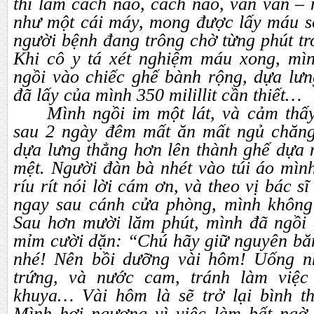
thì làm cách nào, cách nào, vân vân –
như một cái máy, mong được lấy máu sớ
người bệnh đang trông chờ từng phút t
Khi cô y tá xét nghiệm máu xong, mì
ngồi vào chiếc ghế bành rộng, dựa lưn
đã lấy của mình 350 milillit cần thiết…
Mình ngồi im một lát, và cảm thấy
sau 2 ngày đêm mất ăn mất ngủ chăn
dựa lưng thẳng hơn lên thành ghế dựa
mệt. Người đàn bà nhét vào túi áo mìn
ríu rít nói lời cám ơn, và theo vị bác 
ngay sau cánh cửa phòng, mình không
Sau hơn mười lăm phút, mình đã ngồi 
mỉm cười dặn: “Chú hãy giữ nguyên băn
nhé! Nên bồi dưỡng vài hôm! Uống nh
trứng, và nước cam, tránh làm việc
khuya… Vài hôm là sẽ trở lại bình t
Mình hơi ngượng vì việc làm bất ngờ