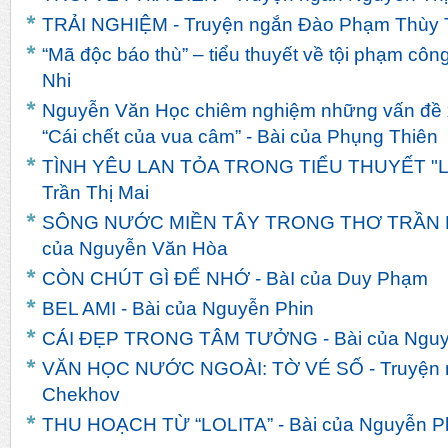
TRẢI NGHIỆM - Truyện ngắn Đào Phạm Thùy 
“Mã độc báo thù” – tiểu thuyết về tội phạm côn
Nhi
Nguyễn Văn Học chiêm nghiệm những vấn đề x
“Cái chết của vua câm” - Bài của Phụng Thiên
TÌNH YÊU LAN TỎA TRONG TIỂU THUYẾT "LIN
Trần Thị Mai
SÔNG NƯỚC MIỀN TÂY TRONG THƠ TRẦN 
của Nguyễn Văn Hòa
CÒN CHÚT GÌ ĐỂ NHỚ - BàI của Duy Phạm
BEL AMI - Bài của Nguyễn Phin
CÁI ĐẸP TRONG TÂM TƯỞNG - Bài của Nguy
VĂN HỌC NƯỚC NGOÀI: TỜ VÉ SỐ - Truyện n
Chekhov
THU HOẠCH TỪ “LOLITA” - Bài của Nguyễn P