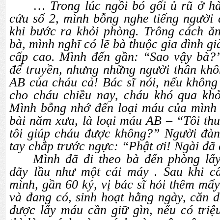
…
Trong lúc ngồi bó gối ủ rũ ở h
cứu số 2, mình bỗng nghe tiếng người 
khi bước ra khỏi phòng. Trông cách ă
bà, mình nghĩ có lẽ bà thuộc gia đình g
cấp cao. Mình đến gần: “Sao vậy bà?
để truyền, nhưng những người thân kh
AB của cháu cả! Bác sĩ nói, nếu không
cho cháu chiều nay, cháu khó qua kh
Mình bỗng nhớ đến loại máu của mình 
bài năm xưa, là loại máu AB – “Tôi t
tôi giúp cháu được không?” Người đàn
tay chắp trước ngực: “Phật ơi! Ngài đã
Mình đã đi theo bà đến phòng lấ
dãy lầu như một cái máy . Sau khi c
mình, gần 60 ký, vị bác sĩ hỏi thêm mấy
và đang có, sinh hoạt hằng ngày, căn d
được lấy máu cần giữ gìn, nếu có triệ