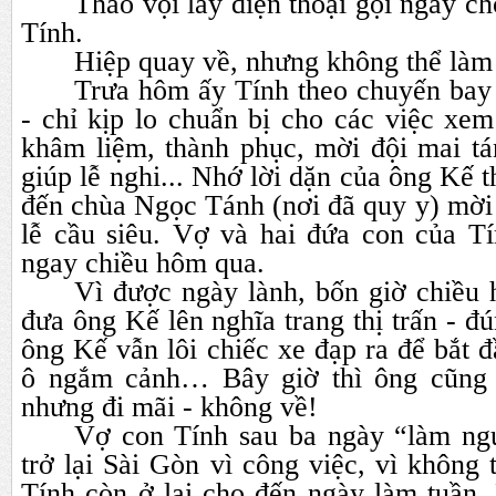
Thảo vội lấy điện thoại gọi ngay ch
Tính.
Hiệp quay về, nhưng không thể làm 
Trưa hôm ấy Tính theo chuyến bay 
- chỉ kịp lo chuẩn bị cho các việc xe
khâm liệm, thành phục, mời đội mai tá
giúp lễ nghi... Nhớ lời dặn của ông Kế 
đến chùa Ngọc Tánh (nơi đã quy y) mời t
lễ cầu siêu. Vợ và hai đứa con của Tí
ngay chiều hôm qua.
Vì được ngày lành, bốn giờ chiều 
đưa ông Kế lên nghĩa trang thị trấn - đ
ông Kế vẫn lôi chiếc xe đạp ra để bắt đ
ô ngắm cảnh… Bây giờ thì ông cũng 
nhưng đi mãi - không về!
Vợ con Tính sau ba ngày “làm ng
trở lại Sài Gòn vì công việc, vì không 
Tính còn ở lại cho đến ngày làm tuần.