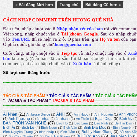
« Bài đăng Mới hơn
Trang chủ
Bài đăng Cũ hơn »
CÁCH NHẬP COMMENT TRÊN HƯƠNG QUÊ NHÀ
Đầu tiên, nhấp chuột vào ô
Nhập nhận xét của bạn
rồi viết comment
Viết xong, nhấp chuột vào ô
Tài khoản Google
.
Sau đó nhấp chuộ
vào
Tên/URL
thì sẽ hiện ra 2 ô. Ô phía trên, ghi
Họ và tên
của bạn
Ô phía dưới, ghi dòng chữ:
huongquenha.com
Cuối cùng, nhấp chuột vào ô
Tiếp tục
và nhấp chuột tiếp vào ô
Xuấ
bản
là xong.
(Nếu bạn đã có sẵn Tài khoản Google, thì sau khi viế
comment, chỉ cần nhấp chuột vào ô
Xuất bản
là thành công
)
Số lượt xem tháng trước
-------------------------------------------------------------------------
TÁC GIẢ & TÁC PHẨM
*
TÁC GIẢ & TÁC PHẨM
*
TÁC GIẢ & TÁC PHẨ
*
TÁC GIẢ & TÁC PHẨM
*
TÁC GIẢ & TÁC PHẨM
-----------------------------------
-------------------------------------------------------------------------------------------------------------
--------------
Ái Nhân
(21)
ẢNH
(58)
Anh Phon
Ambrose Bierce
(1)
Anh Ngọc
(1)
Anh Nguyên
(1)
(4)
Anh Phương
(9)
Bạch Diệp
(5)
âm nhạc
(2)
âm thanh
(1)
Ân Thiên
(1)
Bách Mỵ
(2
BÀN TRÒN VĂN NGHỆ
(87)
Bảo Hồ
(1)
Bảo Lâm
(1)
Bảo Ninh
(2)
Bé Hải Dân
(1
Bích Ái
(3)
Bích Lê
(4)
Bình Địa Mộc
(3)
Bích Ngọc
(1)
Bích Vân
(2)
Bình Nguyên
(1
Bobby Nam Giang
(3)
Bình Nguyên Trang
(2)
binh pháp
(1)
Bình Tâm
(1)
Bùi Anh Sắ
Bùi Đức Ánh
(66)
Bùi Hoài Vân
(5
(1)
Bùi Công Thuấn
(1)
Bùi Danh Hải Phong
(1)