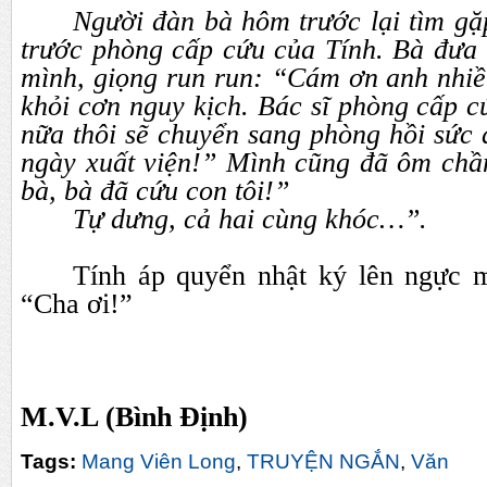
Người đàn bà hôm trước lại tìm gặ
trước phòng cấp cứu của Tính. Bà đưa 
mình, giọng run run: “Cám ơn anh nhiề
khỏi cơn nguy kịch. Bác sĩ phòng cấp c
nữa thôi sẽ chuyển sang phòng hồi sức đ
ngày xuất viện!” Mình cũng đã ôm ch
bà, bà đã cứu con tôi!”
Tự dưng, cả hai cùng khóc…”.
Tính áp quyển nhật ký lên ngực m
“Cha ơi!”
M.V.L (Bình Định)
Tags:
Mang Viên Long
,
TRUYỆN NGẮN
,
Văn