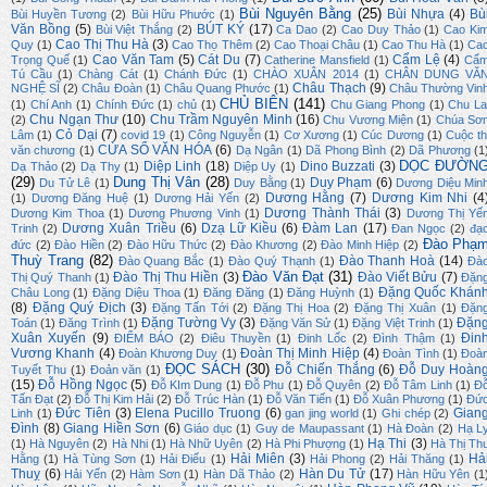
Bùi Nguyên Bằng
(25)
Bùi Nhựa
(4)
Bù
Bùi Huyền Tương
(2)
Bùi Hữu Phước
(1)
Văn Bồng
(5)
BÚT KÝ
(17)
Bùi Việt Thắng
(2)
Ca Dao
(2)
Cao Duy Thảo
(1)
Cao Ki
Cao Thị Thu Hà
(3)
Quy
(1)
Cao Thọ Thêm
(2)
Cao Thoại Châu
(1)
Cao Thu Hà
(1)
Ca
Cao Văn Tam
(5)
Cát Du
(7)
Cẩm Lệ
(4)
Trọng Quế
(1)
Catherine Mansfield
(1)
Cẩ
Tú Cầu
(1)
Chàng Cát
(1)
Chánh Đức
(1)
CHÀO XUÂN 2014
(1)
CHÂN DUNG VĂ
Châu Thạch
(9)
NGHỆ SĨ
(2)
Châu Đoàn
(1)
Châu Quang Phước
(1)
Châu Thường Vin
CHỦ BIÊN
(141)
(1)
Chí Anh
(1)
Chính Đức
(1)
chủ
(1)
Chu Giang Phong
(1)
Chu La
Chu Ngạn Thư
(10)
Chu Trầm Nguyên Minh
(16)
(2)
Chu Vương Miện
(1)
Chúa Sơ
Cỏ Dại
(7)
Lâm
(1)
covid 19
(1)
Công Nguyễn
(1)
Cơ Xương
(1)
Cúc Dương
(1)
Cuộc th
CỬA SỔ VĂN HÓA
(6)
văn chương
(1)
Dạ Ngân
(1)
Dã Phong Bình
(2)
Dã Phương
(1
DỌC ĐƯỜN
Diệp Linh
(18)
Dino Buzzati
(3)
Dạ Thảo
(2)
Dạ Thy
(1)
Diệp Uy
(1)
(29)
Dung Thị Vân
(28)
Duy Phạm
(6)
Du Tử Lê
(1)
Duy Bằng
(1)
Dương Diệu Min
Dương Hằng
(7)
Dương Kim Nhi
(4
(1)
Dương Đăng Huệ
(1)
Dương Hải Yến
(2)
Dương Thành Thái
(3)
Dương Kim Thoa
(1)
Dương Phương Vinh
(1)
Dương Thị Yế
Dương Xuân Triều
(6)
Dzạ Lữ Kiều
(6)
Đàm Lan
(17)
Trinh
(2)
Đan Ngọc
(2)
đạ
Đào Phạ
đức
(2)
Đào Hiền
(2)
Đào Hữu Thức
(2)
Đào Khương
(2)
Đào Minh Hiệp
(2)
Thuỳ Trang
(82)
Đào Thanh Hoà
(14)
Đào Quang Bắc
(1)
Đào Quý Thạnh
(1)
Đà
Đào Văn Đạt
(31)
Đào Thị Thu Hiền
(3)
Đào Viết Bửu
(7)
Thị Quý Thanh
(1)
Đặn
Đặng Quốc Khán
Châu Long
(1)
Đặng Diệu Thoa
(1)
Đăng Đăng
(1)
Đăng Huỳnh
(1)
(8)
Đặng Quý Địch
(3)
Đặng Tấn Tới
(2)
Đặng Thị Hoa
(2)
Đặng Thị Xuân
(1)
Đặn
Đặng Tường Vy
(3)
Đặn
Toán
(1)
Đăng Trình
(1)
Đặng Văn Sử
(1)
Đặng Việt Trinh
(1)
Xuân Xuyến
(9)
Đin
ĐIỂM BÁO
(2)
Điêu Thuyền
(1)
Đinh Lốc
(2)
Đình Thậm
(1)
Vương Khanh
(4)
Đoàn Thị Minh Hiệp
(4)
Đoàn Khương Duy
(1)
Đoàn Tình
(1)
Đoà
ĐỌC SÁCH
(30)
Đỗ Chiến Thắng
(6)
Đỗ Duy Hoàn
Tuyết Thu
(1)
Đoản văn
(1)
(15)
Đỗ Hồng Ngọc
(5)
Đỗ KIm Dung
(1)
Đỗ Phu
(1)
Đỗ Quyên
(2)
Đỗ Tâm Linh
(1)
Đ
Tấn Đạt
(2)
Đỗ Thị Kim Hải
(2)
Đỗ Trúc Hàn
(1)
Đỗ Văn Tiến
(1)
Đỗ Xuân Phương
(1)
Đứ
Đức Tiên
(3)
Elena Pucillo Truong
(6)
Gian
Linh
(1)
gan jing world
(1)
Ghi chép
(2)
Đình
(8)
Giang Hiền Sơn
(6)
Giáo dục
(1)
Guy de Maupassant
(1)
Hà Đoàn
(2)
Hạ L
Hạ Thi
(3)
(1)
Hà Nguyên
(2)
Hà Nhi
(1)
Hà Nhữ Uyên
(2)
Hà Phi Phượng
(1)
Hà Thị Th
Hải Miên
(3)
Hả
Hằng
(1)
Hà Tùng Sơn
(1)
Hải Điểu
(1)
Hải Phong
(2)
Hải Thăng
(1)
Thuỵ
(6)
Hàn Du Tử
(17)
Hải Yến
(2)
Hàm Sơn
(1)
Hàn Dã Thảo
(2)
Hàn Hữu Yên
(1