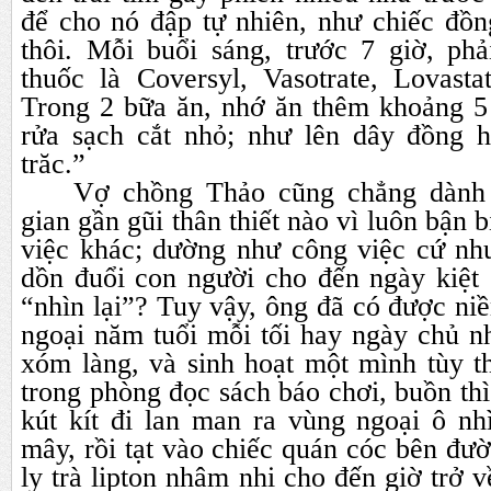
để cho nó đập tự nhiên, như chiếc đồn
thôi. Mỗi buổi sáng, trước 7 giờ, ph
thuốc là Coversyl, Vasotrate, Lovasta
Trong 2 bữa ăn, nhớ ăn thêm khoảng 
rửa sạch cắt nhỏ; như lên dây đồng h
trăc.”
Vợ chồng Thảo cũng chẳng dành 
gian gần gũi thân thiết nào vì luôn bận b
việc khác; dường như công việc cứ như
dồn đuổi con người cho đến ngày kiệt 
“nhìn lại”? Tuy vậy, ông đã có được ni
ngoại năm tuổi mỗi tối hay ngày chủ nh
xóm làng, và sinh hoạt một mình tùy t
trong phòng đọc sách báo chơi, buồn th
kút kít đi lan man ra vùng ngoại ô nh
mây, rồi tạt vào chiếc quán cóc bên đườ
ly trà lipton nhâm nhi cho đến giờ trở 