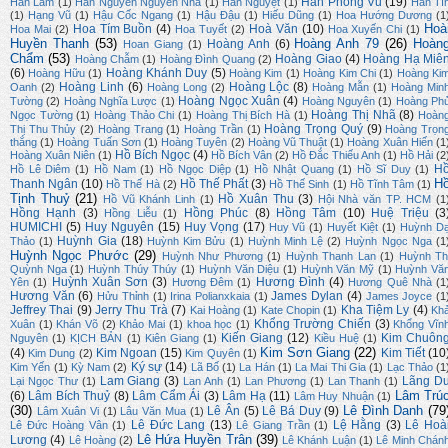
Hàn Phong Vũ
(19)
Hàn Lâm
(1)
Hãn Nguyên Nguyễn Nhã
(1)
Hàn Nguyệt
(1)
Hàn Tí
(1)
Hạng Vũ
(1)
Hậu Cốc Ngang
(1)
Hậu Đậu
(1)
Hiếu Dũng
(1)
Hoa Hướng Dương
(1
Hoà
Hoa Tím Buồn
(4)
Hoà Văn
(10)
Hoa Mai
(2)
Hoa Tuyết
(2)
Hoa Xuyến Chi
(1)
Huyền Thanh
(53)
Hoàng Anh 79
(26)
Hoàn
Hoàng Anh
(6)
Hoan Giang
(1)
Chẩm
(53)
Hoàng Giao
(4)
Hoàng Hạ Miê
Hoàng Chẫm
(1)
Hoàng Đình Quang
(2)
(6)
Hoàng Khánh Duy
(5)
Hoàng Hữu
(1)
Hoàng Kim
(1)
Hoàng Kim Chi
(1)
Hoàng Ki
Hoàng Linh
(6)
Hoàng Lộc
(8)
Oanh
(2)
Hoàng Long
(2)
Hoàng Mẫn
(1)
Hoàng Min
Hoàng Ngọc Xuân
(4)
Tường
(2)
Hoàng Nghĩa Lược
(1)
Hoàng Nguyên
(1)
Hoàng Ph
Hoàng Thị Nhã
(8)
Ngọc Tường
(1)
Hoàng Thảo Chi
(1)
Hoàng Thị Bích Hà
(1)
Hoàn
Hoàng Trọng Quý
(9)
Thị Thu Thủy
(2)
Hoàng Trang
(1)
Hoàng Trần
(1)
Hoàng Trọn
thắng
(1)
Hoàng Tuấn Sơn
(1)
Hoàng Tuyên
(2)
Hoàng Vũ Thuật
(1)
Hoàng Xuân Hiến
(1
Hồ Bích Ngọc
(4)
Hoàng Xuân Niên
(1)
Hồ Bích Vân
(2)
Hồ Đắc Thiếu Anh
(1)
Hồ Hải
(2
H
Hồ Lê Diêm
(1)
Hồ Nam
(1)
Hồ Ngọc Diệp
(1)
Hồ Nhật Quang
(1)
Hồ Sĩ Duy
(1)
H
Thanh Ngân
(10)
Hồ Thế Phất
(3)
Hồ Thế Hà
(2)
Hồ Thế Sinh
(1)
Hồ Tĩnh Tâm
(1)
Tịnh Thuỷ
(21)
Hồ Xuân Thu
(3)
Hồ Vũ Khánh Linh
(1)
Hội Nhà văn TP. HCM
(1
Hồng Hạnh
(3)
Hồng Phúc
(8)
Hồng Tâm
(10)
Huệ Triệu
(3
Hồng Liễu
(1)
HUMICHI
(5)
Huy Nguyên
(15)
Huy Vọng
(17)
Huy Vũ
(1)
Huyết Kiệt
(1)
Huỳnh D
Huỳnh Gia
(18)
Thảo
(1)
Huỳnh Kim Bửu
(1)
Huỳnh Minh Lệ
(2)
Huỳnh Ngọc Nga
(1
Huỳnh Ngọc Phước
(29)
Huỳnh Như Phương
(1)
Huỳnh Thanh Lan
(1)
Huỳnh Th
Quỳnh Nga
(1)
Huỳnh Thúy Thúy
(1)
Huỳnh Văn Diệu
(1)
Huỳnh Văn Mỹ
(1)
Huỳnh Vă
Huỳnh Xuân Sơn
(3)
Hương Đình
(4)
Yên
(1)
Hương Đêm
(1)
Hương Quê Nhà
(1
Hương Văn
(6)
James Dylan
(4)
Hửu Thỉnh
(1)
Irina Polianxkaia
(1)
James Joyce
(1
Jeffrey Thai
(9)
Jerry Thu Trà
(7)
Kha Tiệm Ly
(4)
Kai Hoàng
(1)
Kate Chopin
(1)
Kh
Khổng Trường Chiến
(3)
Xuân
(1)
Khán Võ
(2)
Khảo Mai
(1)
khoa học
(1)
Khổng Vĩn
Kiến Giang
(12)
Kim Chuôn
Nguyên
(1)
KỊCH BẢN
(1)
Kiên Giang
(1)
Kiều Huệ
(1)
Kim Sơn Giang
(22)
(4)
Kim Ngoan
(15)
Kim Tiết
(10
Kim Dung
(2)
Kim Quyên
(1)
Ký sự
(14)
Kim Yến
(1)
Kỳ Nam
(2)
Lã Bố
(1)
La Hán
(1)
La Mai Thi Gia
(1)
Lạc Thảo
(1
Lam Giang
(3)
Lãng D
Lại Ngọc Thư
(1)
Lan Anh
(1)
Lan Phương
(1)
Lan Thanh
(1)
Lâm Trú
(6)
Lâm Bích Thuỷ
(8)
Lâm Cẩm Ái
(3)
Lâm Hạ
(11)
Lâm Huy Nhuận
(1)
(30)
Lê Đình Danh
(79
Lê Ân
(5)
Lê Bá Duy
(9)
Lâm Xuân Vi
(1)
Lâu Văn Mua
(1)
Lê Đức Lang
(13)
Lệ Hằng
(3)
Lê Hoà
Lê Đức Hoàng Vân
(1)
Lê Giang Trần
(1)
Lê Hứa Huyền Trân
(39)
Lương
(4)
Lê Hoàng
(2)
Lê Khánh Luận
(1)
Lê Minh Chán