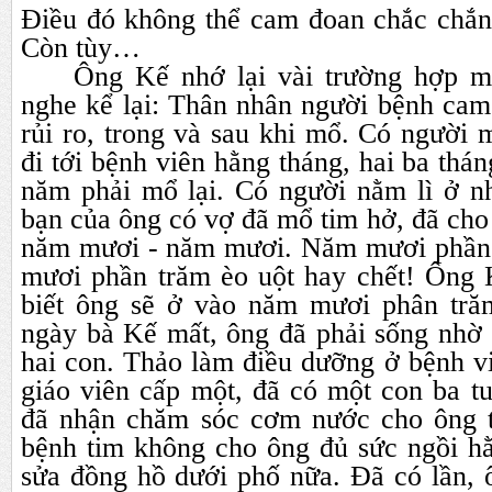
Điều đó không thể cam đoan chắc chắn
Còn tùy…
Ông Kế nhớ lại vài trường hợp 
nghe kể lại: Thân nhân người bệnh cam
rủi ro, trong và sau khi mổ. Có người m
đi tới bệnh viên hằng tháng, hai ba thá
năm phải mổ lại. Có người nằm lì ở n
bạn của ông có vợ đã mổ tim hở, đã cho 
năm mươi - năm mươi. Năm mươi phần 
mươi phần trăm èo uột hay chết! Ông
biết ông sẽ ở vào năm mươi phân trăm
ngày bà Kế mất, ông đã phải sống nhờ 
hai con. Thảo làm điều dưỡng ở bệnh v
giáo viên cấp một, đã có một con ba t
đã nhận chăm sóc cơm nước cho ông t
bệnh tim không cho ông đủ sức ngồi hằ
sửa đồng hồ dưới phố nữa. Đã có lần, 