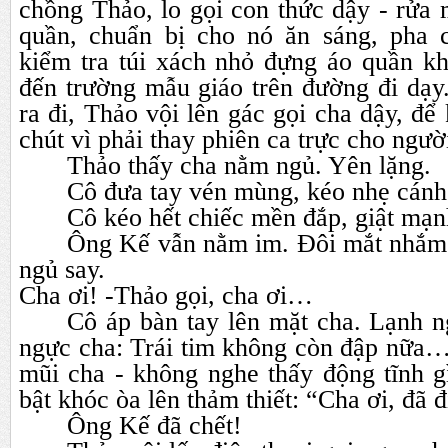
chồng Thảo, lo gọi con thức dậy - rửa 
quần, chuẩn bị cho nó ăn sáng, pha 
kiểm tra túi xách nhỏ đựng áo quần kh
đến trường mẫu giáo trên đường đi dạy
ra đi, Thảo vội lên gác gọi cha dậy, để
chút vì phải thay phiên ca trực cho ngườ
Thảo thấy cha nằm ngủ. Yên lặng.
Cô đưa tay vén mùng, kéo nhẹ cánh 
Cô kéo hết chiếc mền đắp, giật mạn
Ông Kế vẫn nằm im. Đôi mắt nhắm
ngủ say.
Cha ơi! -Thảo gọi, cha ơi…
Cô áp bàn tay lên mặt cha. Lạnh n
ngực cha: Trái tim không còn đập nữa… 
mũi cha - không nghe thấy động tĩnh gì
bật khóc òa lên thảm thiết: “Cha ơi, đã đ
Ông Kế đã chết!