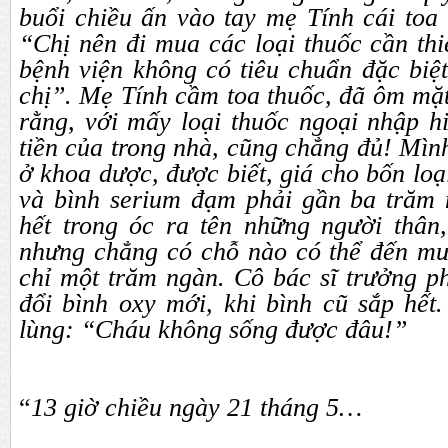
buổi chiều ấn vào tay mẹ Tính cái toa 
“Chị nên đi mua các loại thuốc cần thi
bệnh viện không có tiêu chuẩn đặc biệ
chị”. Mẹ Tính cầm toa thuốc, đã ôm mặt
rằng, với mấy loại thuốc ngoại nhập h
tiền của trong nhà, cũng chẳng đủ! Mình
ở khoa dược, được biết, giá cho bốn loạ
và bình serium đạm phải gần ba trăm
hết trong óc ra tên những người thân
nhưng chẳng có chỗ nào có thể đến mư
chỉ một trăm ngàn. Cô bác sĩ trưởng p
đổi bình oxy mới, khi bình cũ sắp hết
lùng: “Cháu không sống được đâu!”
“
13 giờ chiều ngày 21 tháng 5…