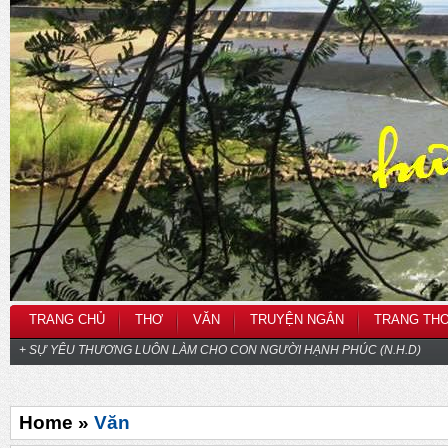
TRANG CHỦ
THƠ
VĂN
TRUYỆN NGẮN
TRANG TH
+ SỰ YÊU THƯƠNG LUÔN LÀM CHO CON NGƯỜI HẠNH PHÚC (N.H.D)
Home »
Văn