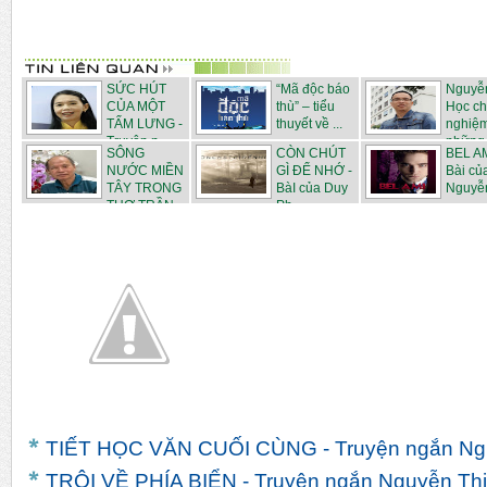
SỨC HÚT
“Mã độc báo
Nguyễ
CỦA MỘT
thù” – tiểu
Học c
TẤM LƯNG -
thuyết về ...
nghiệ
Truyện n...
những .
SÔNG
CÒN CHÚT
BEL AM
NƯỚC MIỀN
GÌ ĐỂ NHỚ -
Bài củ
TÂY TRONG
BàI của Duy
Nguyễ
THƠ TRẦN
Ph...
N...
TIẾT HỌC VĂN CUỐI CÙNG - Truyện ngắn Ngu
TRÔI VỀ PHÍA BIỂN - Truyện ngắn Nguyễn Th