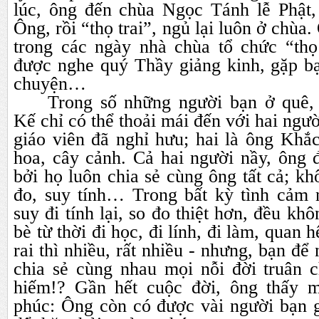
lúc, ông đến chùa Ngọc Tánh lễ Phật,
Ông, rồi “thọ trai”, ngủ lại luôn ở chùa
trong các ngày nhà chùa tổ chức “thọ 
được nghe quý Thầy giảng kinh, gặp bạ
chuyện…
Trong số những người bạn ở quê, 
Kế chỉ có thể thoải mái đến với hai ngư
giáo viên đã nghỉ hưu; hai là ông Khắ
hoa, cây cảnh. Cả hai người nầy, ông đ
bởi họ luôn chia sẻ cùng ông tất cả; kh
đo, suy tính… Trong bất kỳ tình cảm 
suy đi tính lại, so đo thiệt hơn, đều kh
bè từ thời đi học, đi lính, đi làm, quan h
rai thì nhiều, rất nhiều - nhưng, bạn để
chia sẻ cùng nhau mọi nỗi đời truân c
hiếm!? Gần hết cuộc đời, ông thấy m
phúc: Ông còn có được vài người bạn g