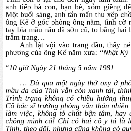
anh tiếp bà con, bạn bè, xóm giềng đế
Một buổi sáng, anh tẩn mẩn thu xếp ch
ông Kế ở góc phòng ông nằm, tình cờ n
tay bìa mầu nâu đã sờn cũ, to bằng hai 
trăm trang…
Anh lật vội vào trang đầu, thấy n
phương của ông Kế năm xưa:
“Nhật Ký
“
10 giờ Ngày 21 tháng 5 năm 1981
…
Đã qua một ngày thở oxy ở ph
mầu da của Tính vẫn còn xanh tái, thỉnh
Trình trạng không có chiều hướng thu
Cô bác sĩ trưởng phòng vẫn thản nhiên
làm việc, không tỏ chút bận tâm, hay 
chồng mình cả! Chỉ có hai cô y tá là 
Tính, theo dõi, nhưng cũng không có quy