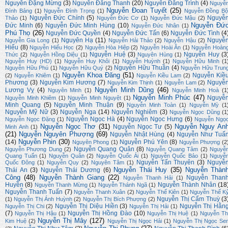
Nguyễn Đặng Mừng
(3)
Nguyễn Đăng Thanh
(20)
Nguyễn Đăng Trình
(4)
Nguyễ
Nguyễn Đoan Tuyết
(25)
Đình Bảng
(1)
Nguyễn Đình Trọng
(1)
Nguyễn Đồng Bộ
Nguyễn Đức Chính
(5)
Nguyễ
Thảo
(1)
Nguyễn Đức Cơ
(1)
Nguyễn Đức Mậu
(2)
Nguyễn Đứ
Đức Minh
(6)
Nguyễn Đức Minh Hùng
(10)
Nguyễn Đức Nhân
(1)
Phú Thọ
(26)
Nguyễn Đức Quyền
(4)
Nguyễn Đức Tấn
(6)
Nguyễn Đức Tình
(4
Nguyên Hạ
(11)
Nguyễ
Nguyễn Gia Long
(1)
Nguyễn Hải Thảo
(2)
Nguyễn Hậu
(2)
Hiếu
(8)
Nguyễn Hiếu Học
(2)
Nguyễn Hòa Hiệp
(2)
Nguyễn Hoài Ân
(1)
Nguyễn Hoàn
Nguyễn Huệ
(3)
Nguyễn Huy
(3
Thức
(2)
Nguyễn Hồng Diệu
(1)
Nguyên Hùng
(1)
Nguyễn Huy (HD)
(1)
Nguyễn Huy Khôi
(1)
Nguyễn Huỳnh
(1)
Nguyễn Hữu Minh
(1
Nguyễn Hữu Thuần
(4)
Nguyễn Hữu Phú
(1)
Nguyễn Hữu Quý
(2)
Nguyễn Hữu Trun
Nguyễn Khoa Đăng
(51)
Nguyễn Kiề
(2)
Nguyễn Khiêm
(1)
Nguyễn Kiều Lam
(2)
Phương
(3)
Nguyễn Kim Hương
(7)
Nguyễ
Nguyễn Kim Thịnh
(1)
Nguyễn Lam
(2)
Nguyễn Minh Dũng
(46)
Lương Vỵ
(4)
Nguyên Minh
(1)
Nguyễn Minh Hoà
(1
Nguyễn Minh Phúc
(47)
Nguyễ
Nguyễn Minh Khiêm
(1)
Nguyễn Minh Nguyệt
(1)
Minh Quang
(5)
Nguyễn Minh Thuận
(9)
Nguyễn Minh Toàn
(1)
Nguyễn Mỳ
(1
Nguyễn Mỹ Nữ
(3)
Nguyễn Nga
(14)
Nguyễn Nghiêm
(3)
Nguyễn Ngọc Dũng
(1
Nguyễn Ngọc Hà
(4)
Nguyễn Ngọc Hưng
(6)
Nguyễn Ngọc Đặng
(1)
Nguyễn Ngọ
Nguyễn Ngọc Thơ
(31)
Nguyễn Nguy An
Nguyễn Ngọc Tư
(5)
Minh Anh
(1)
(21)
Nguyễn Nguyên Phượng
(69)
Nguyễn Nhật Hùng
(4)
Nguyễn Như Tuấ
Nguyễn Phin
(30)
(14)
Nguyễn Phú Yên
(8)
Nguyên Phong
(1)
Nguyễn Phượng
(2
Nguyễn Quang Quân
(8)
Nguyễn Phương Dung
(2)
Nguyễn Quang Tâm
(2)
Nguyễ
Quang Tuấn
(1)
Nguyễn Quân
(2)
Nguyễn Quốc Ái
(1)
Nguyễn Quốc Bảo
(1)
Nguyễ
Nguyễn Tấn Thuyên
(3)
Nguyễ
Quốc Đông
(1)
Nguyễn Quy
(2)
Nguyên Tâm
(1)
Nguyễn Thái Huy
(35)
Nguyễn Thàn
Thái An
(3)
Nguyễn Thái Dương
(6)
Công
(48)
Nguyễn Thành Giang
(22)
Nguyễn Than
Nguyễn Thanh Hải
(1)
Huyền
(8)
Nguyễn Thành Nhân
(18
Nguyễn Thanh Mừng
(1)
Nguyễn Thánh Ngã
(1)
Nguyễn Thanh Tuấn
(7)
Nguyễn Thanh Xuân
(2)
Nguyễn Thế Kiên
(1)
Nguyễn Thế K
Nguyễn Thị Cẩm Thuỳ
(3
(1)
Nguyễn Thị Ánh Huỳnh
(2)
Nguyễn Thị Bích Phượng
(2)
Nguyễn Thị Diệu Hiền
(3)
Nguyễn Thị Hằn
Nguyễn Thị Chi
(2)
Nguyễn Thị Hải
(1)
(7)
Nguyễn Thị Hồng Đào
(10)
Nguyễn Thị Hậu
(1)
Nguyễn Thị Huệ
(1)
Nguyễn Th
Nguyễn Thị Mây
(127)
Kim Huệ
(2)
Nguyễn Thị Ngọc Hải
(1)
Nguyễn Thị Ngọc Se