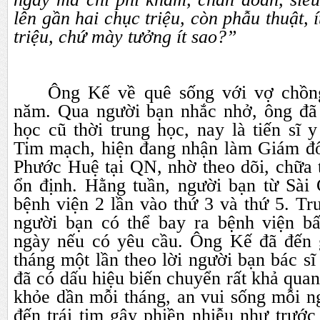
lên gần hai chục triệu, còn phẫu thuật, 
triệu, chứ mày tưởng ít sao?”
Ông Kế về quê sống với vợ chồn
năm. Qua người bạn nhắc nhở, ông đã
học cũ thời trung học, nay là tiến sĩ
Tim mạch, hiện đang nhận làm Giám đố
Phước Huệ tại QN, nhờ theo dõi, chữa tr
ổn định. Hằng tuần, người bạn từ Sài
bệnh viện 2 lần vào thứ 3 và thứ 5. T
người bạn có thể bay ra bệnh viện bấ
ngày nếu có yêu cầu. Ông Kế đã đến 
tháng một lần theo lời người bạn bác s
đã có dấu hiệu biến chuyển rất khả qua
khỏe dần mỗi tháng, an vui sống mỗi n
đến trái tim gây phiền nhiễu như trướ