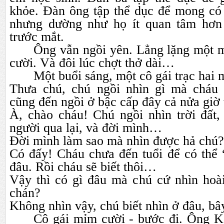
khỏe. Đàn ông tập thể dục để mong có 
nhưng dường như họ ít quan tâm hơn 
trước mắt.
Ông vẫn ngồi yên. Lẳng lặng một 
cười. Và đôi lúc chợt thở dài…
Một buổi sáng, một cô gái trạc hai 
Thưa chú, chú ngồi nhìn gì mà cháu 
cũng đến ngồi ở bậc cấp đây cả nửa giờ 
À, chào cháu! Chú ngồi nhìn trời đất,
người qua lại, và đời mình…
Đời mình làm sao mà nhìn được hả chú?
Có đấy! Cháu chưa đến tuổi để có thể 
đâu. Rồi cháu sẽ biết thôi…
Vậy thì có gì đâu mà chú cứ nhìn ho
chán?
Không nhìn vậy, chú biết nhìn ở đâu, bâ
Cô gái mỉm cười - bước đi. Ông Kế