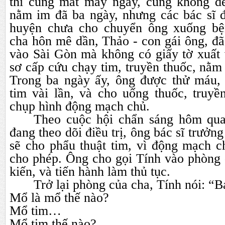
thì cũng mất mấy ngày, cũng không d
nằm im đã ba ngày, nhưng các bác sĩ đ
huyện chưa cho chuyển ông xuống bện
cha hôn mê dần, Thảo - con gái ông, đ
vào Sài Gòn mà không có giấy tờ xuất
sơ cấp cứu chạy tim, truyền thuốc, nằm 
Trong ba ngày ấy, ông được thử máu, 
tim vài lần, và cho uống thuốc, truyề
chụp hình động mạch chủ.
Theo cuộc hội chẩn sáng hôm qua
đang theo dõi điều trị, ông bác sĩ trưởn
sẽ cho phẩu thuật tim, vì động mạch 
cho phép. Ông cho gọi Tính vào phòng 
kiến, và tiến hành làm thủ tục.
Trở lại phòng của cha, Tính nói: “B
Mổ là mổ thế nào?
Mổ tim…
Mổ tim thế nào?