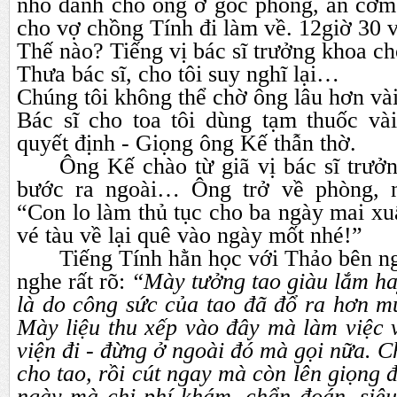
nhỏ dành cho ông ở góc phòng, ăn cơm
cho vợ chồng Tính đi làm về. 12giờ 30
Thế nào? Tiếng vị bác sĩ trưởng khoa ch
Thưa bác sĩ, cho tôi suy nghĩ lại…
Chúng tôi không thể chờ ông lâu hơn vài
Bác sĩ cho toa tôi dùng tạm thuốc vài
quyết định - Giọng ông Kế thẫn thờ.
Ông Kế chào từ giã vị bác sĩ trưở
bước ra ngoài… Ông trở về phòng, n
“Con lo làm thủ tục cho ba ngày mai xu
vé tàu về lại quê vào ngày mốt nhé!”
Tiếng Tính hằn học với Thảo bên n
nghe rất rõ:
“Mày tưởng tao giàu lắm ha
là do công sức của tao đã đổ ra hơn
Mày liệu thu xếp vào đây mà làm việc v
viện đi - đừng ở ngoài đó mà gọi nữa. C
cho tao, rồi cút ngay mà còn lên giọng 
ngày mà chi phí khám, chẩn đoán, siêu