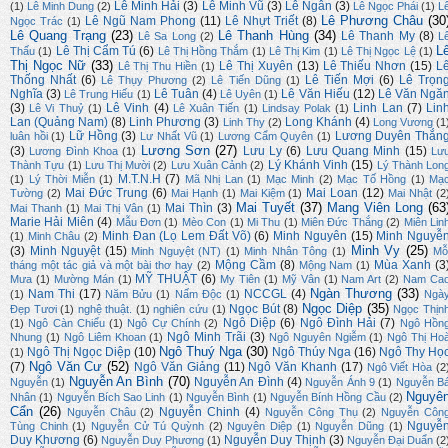
Lê Minh Hải
(3)
Lê Minh Vũ
(3)
Lê Ngân
(3)
(1)
Lê Minh Dung
(2)
Lê Ngọc Phái
(1)
L
Lê Phương Châu
(30
Lê Ngũ Nam Phong
(11)
Lê Nhựt Triết
(8)
Ngọc Trác
(1)
Lê Quang Trạng
(23)
Lê Thanh Hùng
(34)
Lê Thanh My
(8)
Lê Sa Long
(2)
L
L
Lê Thị Cẩm Tú
(6)
Thấu
(1)
Lê Thị Hồng Thắm
(1)
Lê Thị Kim
(1)
Lê Thị Ngọc Lệ
(1)
Thị Ngọc Nữ
(33)
Lê Thị Xuyên
(13)
Lê Thiếu Nhơn
(15)
L
Lê Thị Thu Hiền
(1)
Thống Nhất
(6)
Lê Tiến Mợi
(6)
Lê Trọn
Lê Thụy Phương
(2)
Lê Tiến Dũng
(1)
Nghĩa
(3)
Lê Tuân
(4)
Lê Văn Hiếu
(12)
Lê Văn Ngă
Lê Trung Hiếu
(1)
Lê Uyên
(1)
(3)
Lê Vinh
(4)
Linh Lan
(7)
Lin
Lê Vi Thuỷ
(1)
Lê Xuân Tiến
(1)
Lindsay Polak
(1)
Lan (Quảng Nam)
(8)
Linh Phương
(3)
Long Khánh
(4)
Linh Thy
(2)
Long Vương
(1
Lữ Hồng
(3)
Lương Duyên Thắn
luân hồi
(1)
Lư Nhất Vũ
(1)
Lương Cẩm Quyên
(1)
Lương Sơn
(27)
(3)
Lưu Ly
(6)
Lưu Quang Minh
(15)
Lương Đình Khoa
(1)
Lư
Lý Khánh Vinh
(15)
Thành Tựu
(1)
Lưu Thị Mười
(2)
Lưu Xuân Cảnh
(2)
Lý Thành Lon
M.T.N.H
(7)
(1)
Lý Thời Miễn
(1)
Mã Nhị Lan
(1)
Mạc Minh
(2)
Mạc Tố Hồng
(1)
Mạ
Mai Đức Trung
(6)
Mai Loan
(12)
Tường
(2)
Mai Hạnh
(1)
Mai Kiệm
(1)
Mai Nhật
(2
Mai Tuyết
(37)
Mang Viên Long
(63
Mai Thìn
(3)
Mai Thanh
(1)
Mai Thị Vân
(1)
Marie Hải Miên
(4)
Mẫu Đơn
(1)
Mèo Con
(1)
Mi Thu
(1)
Miên Đức Thắng
(2)
Miên Lin
Minh Đan (Lọ Lem Đất Võ)
(6)
Minh Nguyên
(15)
Minh Nguyễ
(1)
Minh Châu
(2)
Minh Vy
(25)
(3)
Minh Nguyệt
(15)
Minh Nguyệt (NT)
(1)
Minh Nhân Tông
(1)
Mỗ
Mộng Cầm
(8)
Mùa Xanh
(3
tháng một tác giả và một bài thơ hay
(2)
Mộng Nam
(1)
MỸ THUẬT
(6)
Mưa
(1)
Mường Mán
(1)
My Tiên
(1)
Mỹ Vân
(1)
Nam Art
(2)
Nam Ca
Ngàn Thương
(33)
Nam Thi
(17)
NCCGL
(4)
(1)
Năm Bửu
(1)
Nấm Độc
(1)
Ngà
Ngọc Diệp
(35)
Ngọc Bút
(8)
Đẹp Tươi
(1)
nghệ thuật.
(1)
nghiên cứu
(1)
Ngọc Thịn
Ngô Diệp
(6)
Ngô Đình Hải
(7)
(1)
Ngô Càn Chiểu
(1)
Ngô Cự Chính
(2)
Ngô Hồn
Ngô Minh Trãi
(3)
Nhung
(1)
Ngô Liêm Khoan
(1)
Ngô Nguyên Ngiễm
(1)
Ngô Thị Ho
Ngô Thuý Nga
(30)
Ngô Thị Ngọc Diệp
(10)
Ngô Thúy Nga
(16)
Ngô Thy Họ
(1)
Ngô Văn Cư
(52)
(7)
Ngô Văn Giảng
(11)
Ngô Văn Khanh
(17)
Ngô Viết Hòa
(2
Nguyễn An Bình
(70)
Nguyễn An Đình
(4)
Nguyễn
(1)
Nguyễn Ánh 9
(1)
Nguyễn B
Nguyê
Nhân
(1)
Nguyễn Bích Sao Linh
(1)
Nguyễn Bình
(1)
Nguyễn Bính Hồng Cầu
(2)
Cẩn
(26)
Nguyễn Chinh
(4)
Nguyễn Châu
(2)
Nguyễn Công Thụ
(2)
Nguyễn Côn
Nguyễ
Tùng Chinh
(1)
Nguyễn Cử Tú Quỳnh
(2)
Nguyên Diệp
(1)
Nguyễn Dũng
(1)
Duy Khương
(6)
Nguyễn Duy Thịnh
(3)
Nguyễn Duy Phương
(1)
Nguyễn Đại Duẩn
(2