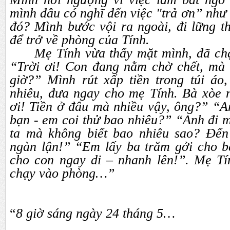
mình đâu có nghĩ đến việc "trả ơn” như 
đó? Mình bước vội ra ngoài, đi lững t
để trở về phòng của Tính.
Mẹ Tính vừa thấy mặt mình, đã chạ
“Trời ơi! Con đang nằm chờ chết, mà
giờ?” Mình rút xấp tiền trong túi áo,
nhiêu, đưa ngay cho mẹ Tính. Bà xòe 
ơi! Tiền ở đâu mà nhiều vậy, ông?” “
bạn - em coi thử bao nhiêu?” “Anh đi 
ta mà không biết bao nhiêu sao? Đến
ngàn lận!” “Em lấy ba trăm gởi cho b
cho con ngay di – nhanh lên!”. Mẹ Tín
chạy vào phòng…”
“
8 giờ sáng ngày 24 tháng 5…