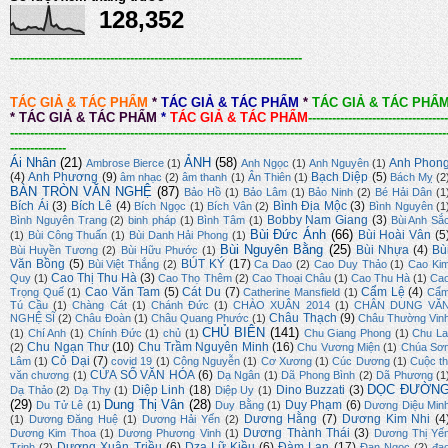
128,352
-------------------------------------------------------------------------
TÁC GIẢ & TÁC PHẨM
*
TÁC GIẢ & TÁC PHẨM
*
TÁC GIẢ & TÁC PHẨ
*
TÁC GIẢ & TÁC PHẨM
*
TÁC GIẢ & TÁC PHẨM
-----------------------------------
-------------------------------------------------------------------------------------------------------------
--------------
Ái Nhân
(21)
ẢNH
(58)
Anh Phon
Ambrose Bierce
(1)
Anh Ngọc
(1)
Anh Nguyên
(1)
(4)
Anh Phương
(9)
Bạch Diệp
(5)
âm nhạc
(2)
âm thanh
(1)
Ân Thiên
(1)
Bách Mỵ
(2
BÀN TRÒN VĂN NGHỆ
(87)
Bảo Hồ
(1)
Bảo Lâm
(1)
Bảo Ninh
(2)
Bé Hải Dân
(1
Bích Ái
(3)
Bích Lê
(4)
Bình Địa Mộc
(3)
Bích Ngọc
(1)
Bích Vân
(2)
Bình Nguyên
(1
Bobby Nam Giang
(3)
Bình Nguyên Trang
(2)
binh pháp
(1)
Bình Tâm
(1)
Bùi Anh Sắ
Bùi Đức Ánh
(66)
Bùi Hoài Vân
(5
(1)
Bùi Công Thuấn
(1)
Bùi Danh Hải Phong
(1)
Bùi Nguyên Bằng
(25)
Bùi Nhựa
(4)
Bù
Bùi Huyền Tương
(2)
Bùi Hữu Phước
(1)
Văn Bồng
(5)
BÚT KÝ
(17)
Bùi Việt Thắng
(2)
Ca Dao
(2)
Cao Duy Thảo
(1)
Cao Ki
Cao Thị Thu Hà
(3)
Quy
(1)
Cao Thọ Thêm
(2)
Cao Thoại Châu
(1)
Cao Thu Hà
(1)
Ca
Cao Văn Tam
(5)
Cát Du
(7)
Cẩm Lệ
(4)
Trọng Quế
(1)
Catherine Mansfield
(1)
Cẩ
Tú Cầu
(1)
Chàng Cát
(1)
Chánh Đức
(1)
CHÀO XUÂN 2014
(1)
CHÂN DUNG VĂ
Châu Thạch
(9)
NGHỆ SĨ
(2)
Châu Đoàn
(1)
Châu Quang Phước
(1)
Châu Thường Vin
CHỦ BIÊN
(141)
(1)
Chí Anh
(1)
Chính Đức
(1)
chủ
(1)
Chu Giang Phong
(1)
Chu La
Chu Ngạn Thư
(10)
Chu Trầm Nguyên Minh
(16)
(2)
Chu Vương Miện
(1)
Chúa Sơ
Cỏ Dại
(7)
Lâm
(1)
covid 19
(1)
Công Nguyễn
(1)
Cơ Xương
(1)
Cúc Dương
(1)
Cuộc th
CỬA SỔ VĂN HÓA
(6)
văn chương
(1)
Dạ Ngân
(1)
Dã Phong Bình
(2)
Dã Phương
(1
DỌC ĐƯỜN
Diệp Linh
(18)
Dino Buzzati
(3)
Dạ Thảo
(2)
Dạ Thy
(1)
Diệp Uy
(1)
(29)
Dung Thị Vân
(28)
Duy Phạm
(6)
Du Tử Lê
(1)
Duy Bằng
(1)
Dương Diệu Min
Dương Hằng
(7)
Dương Kim Nhi
(4
(1)
Dương Đăng Huệ
(1)
Dương Hải Yến
(2)
Dương Thành Thái
(3)
Dương Kim Thoa
(1)
Dương Phương Vinh
(1)
Dương Thị Yế
Dương Xuân Triều
(6)
Dzạ Lữ Kiều
(6)
Đàm Lan
(17)
Trinh
(2)
Đan Ngọc
(2)
đạ