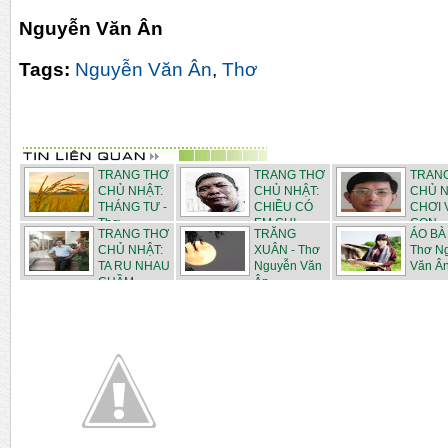
Nguyễn Văn Ân
Tags:
Nguyễn Văn Ân
,
Thơ
TRANG THƠ
TRANG THƠ
TRAN
CHỦ NHẬT:
CHỦ NHẬT:
CHỦ N
THÁNG TƯ -
CHIỀU CÓ
CHƠI 
Thơ ...
EM CHI...
CON - .
TRANG THƠ
TRĂNG
ÁO BÀ 
CHỦ NHẬT:
XUÂN - Thơ
Thơ N
TA RU NHAU
Nguyễn Văn
Văn Â
CHẦM...
Ân