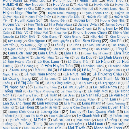
Hồng Hạnh
(3)
Hồng Phúc
(8)
Hồng Tâm
(10)
Huệ Triệu
(3
Hồng Liễu
(1)
HUMICHI
(5)
Huy Nguyên
(15)
Huy Vọng
(17)
Huy Vũ
(1)
Huyết Kiệt
(1)
Huỳnh D
Huỳnh Gia
(18)
Thảo
(1)
Huỳnh Kim Bửu
(1)
Huỳnh Minh Lệ
(2)
Huỳnh Ngọc Nga
(1
Huỳnh Ngọc Phước
(29)
Huỳnh Như Phương
(1)
Huỳnh Thanh Lan
(1)
Huỳnh Th
Quỳnh Nga
(1)
Huỳnh Thúy Thúy
(1)
Huỳnh Văn Diệu
(1)
Huỳnh Văn Mỹ
(1)
Huỳnh Vă
Huỳnh Xuân Sơn
(3)
Hương Đình
(4)
Yên
(1)
Hương Đêm
(1)
Hương Quê Nhà
(1
Hương Văn
(6)
James Dylan
(4)
Hửu Thỉnh
(1)
Irina Polianxkaia
(1)
James Joyce
(1
Jeffrey Thai
(9)
Jerry Thu Trà
(7)
Kha Tiệm Ly
(4)
Kai Hoàng
(1)
Kate Chopin
(1)
Kh
Khổng Trường Chiến
(3)
Xuân
(1)
Khán Võ
(2)
Khảo Mai
(1)
khoa học
(1)
Khổng Vĩn
Kiến Giang
(12)
Kim Chuôn
Nguyên
(1)
KỊCH BẢN
(1)
Kiên Giang
(1)
Kiều Huệ
(1)
Kim Sơn Giang
(22)
(4)
Kim Ngoan
(15)
Kim Tiết
(10
Kim Dung
(2)
Kim Quyên
(1)
Ký sự
(14)
Kim Yến
(1)
Kỳ Nam
(2)
Lã Bố
(1)
La Hán
(1)
La Mai Thi Gia
(1)
Lạc Thảo
(1
Lam Giang
(3)
Lãng D
Lại Ngọc Thư
(1)
Lan Anh
(1)
Lan Phương
(1)
Lan Thanh
(1)
Lâm Trú
(6)
Lâm Bích Thuỷ
(8)
Lâm Cẩm Ái
(3)
Lâm Hạ
(11)
Lâm Huy Nhuận
(1)
(30)
Lê Đình Danh
(79
Lê Ân
(5)
Lê Bá Duy
(9)
Lâm Xuân Vi
(1)
Lâu Văn Mua
(1)
Lê Đức Lang
(13)
Lệ Hằng
(3)
Lê Hoà
Lê Đức Hoàng Vân
(1)
Lê Giang Trần
(1)
Lê Hứa Huyền Trân
(39)
Lương
(4)
Lê Hoàng
(2)
Lê Khánh Luận
(1)
Lê Minh Chán
Lê Minh Hải
(3)
Lê Minh Vũ
(3)
Lê Ngân
(3)
(1)
Lê Minh Dung
(2)
Lê Ngọc Phái
(1)
L
Lê Phương Châu
(30
Lê Ngũ Nam Phong
(11)
Lê Nhựt Triết
(8)
Ngọc Trác
(1)
Lê Quang Trạng
(23)
Lê Thanh Hùng
(34)
Lê Thanh My
(8)
Lê Sa Long
(2)
L
L
Lê Thị Cẩm Tú
(6)
Thấu
(1)
Lê Thị Hồng Thắm
(1)
Lê Thị Kim
(1)
Lê Thị Ngọc Lệ
(1)
Thị Ngọc Nữ
(33)
Lê Thị Xuyên
(13)
Lê Thiếu Nhơn
(15)
L
Lê Thị Thu Hiền
(1)
Thống Nhất
(6)
Lê Tiến Mợi
(6)
Lê Trọn
Lê Thụy Phương
(2)
Lê Tiến Dũng
(1)
Nghĩa
(3)
Lê Tuân
(4)
Lê Văn Hiếu
(12)
Lê Văn Ngă
Lê Trung Hiếu
(1)
Lê Uyên
(1)
(3)
Lê Vinh
(4)
Linh Lan
(7)
Lin
Lê Vi Thuỷ
(1)
Lê Xuân Tiến
(1)
Lindsay Polak
(1)
Lan (Quảng Nam)
(8)
Linh Phương
(3)
Long Khánh
(4)
Linh Thy
(2)
Long Vương
(1
Lữ Hồng
(3)
Lương Duyên Thắn
luân hồi
(1)
Lư Nhất Vũ
(1)
Lương Cẩm Quyên
(1)
Lương Sơn
(27)
(3)
Lưu Ly
(6)
Lưu Quang Minh
(15)
Lương Đình Khoa
(1)
Lư
Lý Khánh Vinh
(15)
Thành Tựu
(1)
Lưu Thị Mười
(2)
Lưu Xuân Cảnh
(2)
Lý Thành Lon
M.T.N.H
(7)
(1)
Lý Thời Miễn
(1)
Mã Nhị Lan
(1)
Mạc Minh
(2)
Mạc Tố Hồng
(1)
Mạ
Mai Đức Trung
(6)
Mai Loan
(12)
Tường
(2)
Mai Hạnh
(1)
Mai Kiệm
(1)
Mai Nhật
(2
Mai Tuyết
(37)
Mang Viên Long
(63
Mai Thìn
(3)
Mai Thanh
(1)
Mai Thị Vân
(1)