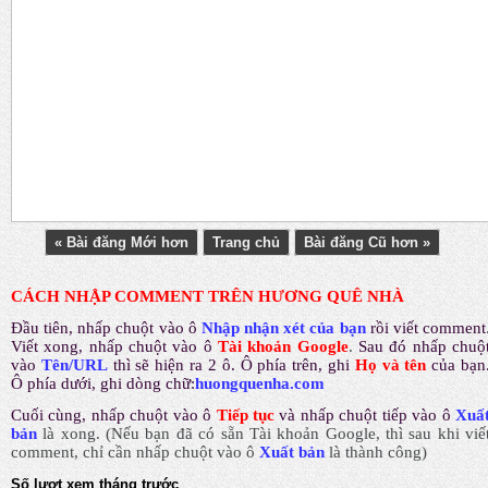
« Bài đăng Mới hơn
Trang chủ
Bài đăng Cũ hơn »
CÁCH NHẬP COMMENT TRÊN HƯƠNG QUÊ NHÀ
Đầu tiên, nhấp chuột vào ô
Nhập nhận xét của bạn
rồi viết comment
Viết xong, nhấp chuột vào ô
Tài khoản Google
.
Sau đó nhấp chuộ
vào
Tên/URL
thì sẽ hiện ra 2 ô. Ô phía trên, ghi
Họ và tên
của bạn
Ô phía dưới, ghi dòng chữ:
huongquenha.com
Cuối cùng, nhấp chuột vào ô
Tiếp tục
và nhấp chuột tiếp vào ô
Xuấ
bản
là xong.
(Nếu bạn đã có sẵn Tài khoản Google, thì sau khi viế
comment, chỉ cần nhấp chuột vào ô
Xuất bản
là thành công
)
Số lượt xem tháng trước