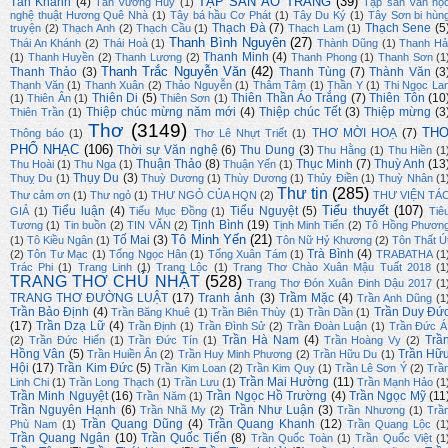
TẬP SAN ÁO TRẮNG
(39)
Tần Khánh
(4)
Tân Vương Huy
(1)
Tập san Văn họ
nghệ thuật Hương Quê Nhà
(1)
Tây bá hầu Cơ Phát
(1)
Tây Du Ký
(1)
Tây Sơn bi hùn
Thạch Đà
(7)
Thạch Sene
(5
truyện
(2)
Thạch Anh
(2)
Thạch Cầu
(1)
Thạch Lam
(1)
Thanh Bình Nguyên
(27)
Thái An Khánh
(2)
Thái Hoà
(1)
Thành Dũng
(1)
Thanh Hả
Thanh Minh
(4)
(1)
Thanh Huyền
(2)
Thanh Lương
(2)
Thanh Phong
(1)
Thanh Sơn
(1
Thanh Trắc Nguyễn Văn
(42)
Thanh Thảo
(3)
Thanh Tùng
(7)
Thành Văn
(3
Thạnh Văn
(1)
Thanh Xuân
(2)
Thảo Nguyễn
(1)
Thâm Tâm
(1)
Thần Y
(1)
Thi Ngọc La
Thiên Di
(5)
Thiên Thần Áo Trắng
(7)
Thiên Tôn
(10
(1)
Thiên Ân
(1)
Thiên Sơn
(1)
Thiệp chúc mừng năm mới
(4)
Thiệp chúc Tết
(3)
Thiệp mừng
(3
Thiên Trần
(1)
Thơ
(3149)
TH
THƠ MỜI HOẠ
(7)
Thông báo
(1)
Thơ Lê Nhựt Triết
(1)
PHỔ NHẠC
(106)
Thời sự Văn nghệ
(6)
Thu Dung
(3)
Thu Hằng
(1)
Thu Hiền
(1
Thuận Thảo
(8)
Thục Minh
(7)
Thuỳ Anh
(13
Thu Hoài
(1)
Thu Nga
(1)
Thuận Yến
(1)
Thụy Du
(3)
Thuỵ Du
(1)
Thuỳ Dương
(1)
Thùy Dương
(1)
Thủy Điền
(1)
Thuỳ Nhân
(1
Thư tin
(285)
Thư cảm ơn
(1)
Thư ngỏ
(1)
THƯ NGỎ CỦA HQN
(2)
THƯ VIỆN TÁ
Tiểu thuyết
(107)
Tiểu luận
(4)
Tiểu Nguyệt
(5)
GIẢ
(1)
Tiểu Mục Đồng
(1)
Tiê
Tịnh Bình
(19)
Tương
(1)
Tin buồn
(2)
TIN VĂN
(2)
Tịnh Minh Tiến
(2)
Tô Hồng Phươn
Tô Minh Yến
(21)
Tố Mai
(3)
(1)
Tô Kiều Ngân
(1)
Tôn Nữ Hỷ Khương
(2)
Tôn Thất Ú
Trà Bình
(4)
(2)
Tôn Tư Mạc
(1)
Tống Ngọc Hân
(1)
Tống Xuân Tám
(1)
TRABATHA
(1
Trác Phi
(1)
Trang Linh
(1)
Trang Lộc
(1)
Trang Thơ Chào Xuân Mậu Tuất 2018
(1
TRANG THƠ CHỦ NHẬT
(528)
Trang Thơ Đón Xuân Đinh Dậu 2017
(1
TRANG THƠ ĐƯỜNG LUẬT
(17)
Tranh ảnh
(3)
Trầm Mặc
(4)
Trần Anh Dũng
(1
Trần Bảo Định
(4)
Trần Duy Đứ
Trần Băng Khuê
(1)
Trần Biên Thùy
(1)
Trần Dần
(1)
(17)
Trần Dzạ Lữ
(4)
Trần Định
(1)
Trần Đình Sử
(2)
Trần Đoàn Luận
(1)
Trần Đức Á
Trần Hà Nam
(4)
Trầ
(2)
Trần Đức Hiển
(1)
Trần Đức Tín
(1)
Trần Hoàng Vy
(2)
Hồng Vân
(5)
Trần Hữ
Trần Huiền Ân
(2)
Trần Huy Minh Phương
(2)
Trần Hữu Du
(1)
Hội
(17)
Trần Kim Đức
(5)
Trần Kim Loan
(2)
Trần Kim Quy
(1)
Trần Lê Sơn Ý
(2)
Trầ
Trần Mai Hường
(11)
Linh Chi
(1)
Trần Long Thạch
(1)
Trần Lưu
(1)
Trần Mạnh Hảo
(1
Trần Minh Nguyệt
(16)
Trần Ngọc Hồ Trường
(4)
Trần Ngọc Mỹ
(11
Trần Năm
(1)
Trần Nguyên Hạnh
(6)
Trần Như Luận
(3)
Trần Nhã My
(2)
Trần Nhương
(1)
Trầ
Trần Quang Dũng
(4)
Trần Quang Khanh
(12)
Phù Nam
(1)
Trần Quang Lộc
(1
Trần Quang Ngân
(10)
Trần Quốc Tiến
(8)
Trần Quốc Toàn
(1)
Trần Quốc Việt
(1