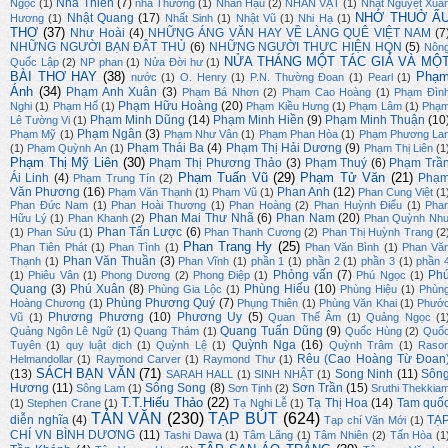
Nhã Thiên
(7)
Ngọc
(1)
nhà Thương
(1)
Nhân Hậu
(2)
NHÂN VẬT
(1)
Nhật Nguyệt Xuâ
NHỚ THUỞ Ấ
Nhật Quang
(17)
Hương
(1)
Nhất Sinh
(1)
Nhật Vũ
(1)
Nhi Hạ
(1)
THƠ
(37)
Như Hoài
(4)
NHỮNG ÁNG VĂN HAY VỀ LÀNG QUÊ VIỆT NAM
(7
NHỮNG NGƯỜI BẠN ĐÂT THỦ
(6)
NHỮNG NGƯỜI THỰC HIỆN HQN
(5)
Nôn
NỬA THÁNG MỘT TÁC GIẢ VÀ MỘ
Quốc Lập
(2)
NP phan
(1)
Nửa Đời hư
(1)
BÀI THƠ HAY
(38)
Phạ
nước
(1)
O. Henry
(1)
P.N. Thường Đoan
(1)
Pearl
(1)
Ánh
(34)
Phạm Anh Xuân
(3)
Phạm Bá Nhơn
(2)
Phạm Cao Hoàng
(1)
Phạm Đìn
Phạm Hữu Hoàng
(20)
Nghi
(1)
Phạm Hổ
(1)
Phạm Kiều Hưng
(1)
Phạm Lâm
(1)
Phạ
Phạm Minh Dũng
(14)
Phạm Minh Hiền
(9)
Phạm Minh Thuận
(10
Lê Tường Vi
(1)
Phạm Ngân
(3)
Phạm Mỹ
(1)
Phạm Như Vân
(1)
Phạm Phan Hòa
(1)
Phạm Phương La
Phạm Thái Ba
(4)
Phạm Thị Hải Dương
(9)
(1)
Phạm Quỳnh An
(1)
Phạm Thị Liên
(1
Phạm Thị Mỹ Liên
(30)
Phạm Thị Phương Thảo
(3)
Phạm Thuý
(6)
Phạm Trầ
Phạm Tuấn Vũ
(29)
Phạm Tử Văn
(21)
Ái Linh
(4)
Phạ
Phạm Trung Tín
(2)
Văn Phương
(16)
Phan Anh
(12)
Phạm Văn Thạnh
(1)
Phạm Vũ
(1)
Phan Cung Việt
(1
Phan Đức Nam
(1)
Phan Hoài Thương
(1)
Phan Hoàng
(2)
Phan Huỳnh Điểu
(1)
Pha
Phan Mai Thư Nhã
(6)
Phan Nam
(20)
Hữu Lý
(1)
Phan Khanh
(2)
Phan Quỳnh Nh
Phan Tấn Lược
(6)
(1)
Phan Sửu
(1)
Phan Thanh Cương
(2)
Phan Thị Huỳnh Trang
(2
Phan Trang Hy
(25)
Phan Tiên Phát
(1)
Phan Tình
(1)
Phan Văn Bình
(1)
Phan Vă
Phan Văn Thuần
(3)
Thạnh
(1)
Phan Vĩnh
(1)
phần 1
(1)
phần 2
(1)
phần 3
(1)
phần 
Phỏng vấn
(7)
Ph
(1)
Phiêu Vân
(1)
Phong Dương
(2)
Phong Điệp
(1)
Phú Ngọc
(1)
Quang
(3)
Phú Xuân
(8)
Phùng Hiếu
(10)
Phùng Gia Lộc
(1)
Phùng Hiệu
(1)
Phùn
Phùng Phương Quý
(7)
Hoàng Chương
(1)
Phụng Thiên
(1)
Phùng Văn Khai
(1)
Phướ
Phương Phương
(10)
Phương Uy
(5)
Vũ
(1)
Quan Thế Âm
(1)
Quảng Ngọc
(1
Quang Tuấn Dũng
(9)
Quảng Ngôn Lê Ngữ
(1)
Quang Thám
(1)
Quốc Hùng
(2)
Quố
Quỳnh Nga
(16)
Tuyên
(1)
quy luật dịch
(1)
Quỳnh Lệ
(1)
Quỳnh Trâm
(1)
Raso
Rêu (Cao Hoàng Từ Đoan
Helmandollar
(1)
Raymond Carver
(1)
Raymond Thư
(1)
SÁCH BẠN VĂN
(71)
(13)
Song Ninh
(11)
Sôn
SARAH HALL
(1)
SINH NHẬT
(1)
Hương
(11)
Sông Song
(8)
Sơn Trần
(15)
Sông Lam
(1)
Sơn Tịnh
(2)
Sruthi Thekkia
T.T.Hiếu Thảo
(22)
Tạ Thị Hoa
(14)
Tam quố
(1)
Stephen Crane
(1)
Tạ Nghi Lễ
(1)
TẢN VĂN
(230)
TẠP BÚT
(624)
diễn nghĩa
(4)
TẠ
Tạp chí Văn Mới
(1)
CHÍ VN BÌNH DƯƠNG
(11)
Tashi Dawa
(1)
Tâm Lãng
(1)
Tâm Nhiên
(2)
Tấn Hòa
(1