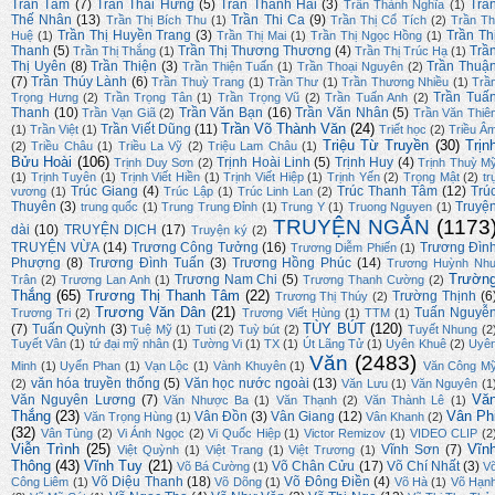
Trần Tâm
(7)
Trần Thái Hưng
(5)
Trần Thanh Hải
(3)
Trầ
Trần Thành Nghĩa
(1)
Thế Nhân
(13)
Trần Thi Ca
(9)
Trần Thị Bích Thu
(1)
Trần Thị Cổ Tích
(2)
Trần Th
Trần Thị Huyền Trang
(3)
Trần Th
Huệ
(1)
Trần Thị Mai
(1)
Trần Thị Ngọc Hồng
(1)
Thanh
(5)
Trần Thị Thương Thương
(4)
Trầ
Trần Thị Thắng
(1)
Trần Thị Trúc Hạ
(1)
Thị Uyên
(8)
Trần Thiện
(3)
Trần Thuậ
Trần Thiện Tuấn
(1)
Trần Thoại Nguyên
(2)
(7)
Trần Thúy Lành
(6)
Trần Thuỳ Trang
(1)
Trần Thư
(1)
Trần Thương Nhiều
(1)
Trầ
Trần Tuấ
Trọng Hưng
(2)
Trần Trọng Tân
(1)
Trần Trọng Vũ
(2)
Trần Tuấn Anh
(2)
Thanh
(10)
Trần Văn Bạn
(16)
Trần Văn Nhân
(5)
Trần Vạn Giã
(2)
Trần Văn Thiê
Trần Võ Thành Văn
(24)
Trần Viết Dũng
(11)
(1)
Trần Việt
(1)
Triết học
(2)
Triều Â
Triệu Từ Truyền
(30)
Trịn
(2)
Triều Châu
(1)
Triều La Vỹ
(2)
Triệu Lam Châu
(1)
Bửu Hoài
(106)
Trịnh Hoài Linh
(5)
Trịnh Huy
(4)
Trịnh Duy Sơn
(2)
Trịnh Thuỳ M
(1)
Trịnh Tuyên
(1)
Trịnh Viết Hiền
(1)
Trịnh Viết Hiệp
(1)
Trịnh Yến
(2)
Trọng Mật
(2)
tr
Trúc Giang
(4)
Trúc Thanh Tâm
(12)
Trú
vương
(1)
Trúc Lập
(1)
Trúc Linh Lan
(2)
Thuyên
(3)
Truyệ
trung quốc
(1)
Trung Trung Đỉnh
(1)
Trung Y
(1)
Truong Nguyen
(1)
TRUYỆN NGẮN
(1173
dài
(10)
TRUYỆN DỊCH
(17)
Truyện ký
(2)
TRUYỆN VỪA
(14)
Trương Công Tưởng
(16)
Trương Đìn
Trương Diễm Phiến
(1)
Phượng
(8)
Trương Đình Tuấn
(3)
Trương Hồng Phúc
(14)
Trương Huỳnh Nh
Trườn
Trương Nam Chi
(5)
Trân
(2)
Trương Lan Anh
(1)
Trương Thanh Cường
(2)
Thắng
(65)
Trương Thị Thanh Tâm
(22)
Trường Thịnh
(6
Trương Thị Thúy
(2)
Trương Văn Dân
(21)
Tuấn Nguyễ
Trương Tri
(2)
Trương Viết Hùng
(1)
TTM
(1)
TÙY BÚT
(120)
(7)
Tuấn Quỳnh
(3)
Tuệ Mỹ
(1)
Tuti
(2)
Tuỳ bút
(2)
Tuyết Nhung
(2
Tuyết Vân
(1)
tứ đại mỹ nhân
(1)
Tường Vi
(1)
TX
(1)
Út Lãng Tử
(1)
Uyên Khuê
(2)
Uyê
Văn
(2483)
Minh
(1)
Uyển Phan
(1)
Vạn Lộc
(1)
Vành Khuyên
(1)
Văn Công M
văn hóa truyền thống
(5)
Văn học nước ngoài
(13)
(2)
Văn Lưu
(1)
Văn Nguyên
(1
Vă
Văn Nguyên Lương
(7)
Văn Nhược Ba
(1)
Văn Thạnh
(2)
Văn Thành Lê
(1)
Thắng
(23)
Vân Ph
Vân Đồn
(3)
Vân Giang
(12)
Văn Trọng Hùng
(1)
Vân Khanh
(2)
(32)
Vân Tùng
(2)
Vi Ánh Ngọc
(2)
Vi Quốc Hiệp
(1)
Victor Remizov
(1)
VIDEO CLIP
(2
Viễn Trình
(25)
Vĩn
Vĩnh Sơn
(7)
Việt Quỳnh
(1)
Việt Trang
(1)
Việt Trương
(1)
Thông
(43)
Vĩnh Tuy
(21)
Võ Chân Cửu
(17)
Võ Chí Nhất
(3)
Võ Bá Cường
(1)
V
Võ Diệu Thanh
(18)
Võ Đông Điền
(4)
Công Liêm
(1)
Võ Dõng
(1)
Võ Hà
(1)
Võ Hạn