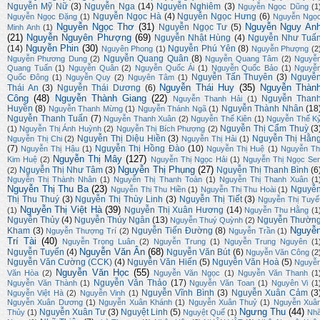
Nguyễn Mỹ Nữ
(3)
Nguyễn Nga
(14)
Nguyễn Nghiêm
(3)
Nguyễn Ngọc Dũng
(1
Nguyễn Ngọc Hà
(4)
Nguyễn Ngọc Hưng
(6)
Nguyễn Ngọc Đặng
(1)
Nguyễn Ngọ
Nguyễn Ngọc Thơ
(31)
Nguyễn Nguy An
Nguyễn Ngọc Tư
(5)
Minh Anh
(1)
(21)
Nguyễn Nguyên Phượng
(69)
Nguyễn Nhật Hùng
(4)
Nguyễn Như Tuấ
Nguyễn Phin
(30)
(14)
Nguyễn Phú Yên
(8)
Nguyên Phong
(1)
Nguyễn Phượng
(2
Nguyễn Quang Quân
(8)
Nguyễn Phương Dung
(2)
Nguyễn Quang Tâm
(2)
Nguyễ
Quang Tuấn
(1)
Nguyễn Quân
(2)
Nguyễn Quốc Ái
(1)
Nguyễn Quốc Bảo
(1)
Nguyễ
Nguyễn Tấn Thuyên
(3)
Nguyễ
Quốc Đông
(1)
Nguyễn Quy
(2)
Nguyên Tâm
(1)
Nguyễn Thái Huy
(35)
Nguyễn Thàn
Thái An
(3)
Nguyễn Thái Dương
(6)
Công
(48)
Nguyễn Thành Giang
(22)
Nguyễn Than
Nguyễn Thanh Hải
(1)
Huyền
(8)
Nguyễn Thành Nhân
(18
Nguyễn Thanh Mừng
(1)
Nguyễn Thánh Ngã
(1)
Nguyễn Thanh Tuấn
(7)
Nguyễn Thanh Xuân
(2)
Nguyễn Thế Kiên
(1)
Nguyễn Thế K
Nguyễn Thị Cẩm Thuỳ
(3
(1)
Nguyễn Thị Ánh Huỳnh
(2)
Nguyễn Thị Bích Phượng
(2)
Nguyễn Thị Diệu Hiền
(3)
Nguyễn Thị Hằn
Nguyễn Thị Chi
(2)
Nguyễn Thị Hải
(1)
(7)
Nguyễn Thị Hồng Đào
(10)
Nguyễn Thị Hậu
(1)
Nguyễn Thị Huệ
(1)
Nguyễn Th
Nguyễn Thị Mây
(127)
Kim Huệ
(2)
Nguyễn Thị Ngọc Hải
(1)
Nguyễn Thị Ngọc Se
Nguyễn Thị Phụng
(27)
Nguyễn Thị Như Tâm
(3)
Nguyễn Thị Thanh Bình
(6
(2)
Nguyễn Thị Thành Nhân
(1)
Nguyễn Thị Thanh Toàn
(1)
Nguyễn Thị Thanh Xuân
(1
Nguyễn Thị Thu Ba
(23)
Nguyễ
Nguyễn Thị Thu Hiền
(1)
Nguyễn Thị Thu Hoài
(1)
Thị Thu Thuý
(3)
Nguyễn Thị Thùy Linh
(3)
Nguyễn Thị Tiết
(3)
Nguyễn Thị Tuyế
Nguyễn Thị Việt Hà
(39)
Nguyễn Thị Xuân Hương
(14)
(1)
Nguyễn Thu Hằng
(1
Nguyễn Thủy
(4)
Nguyễn Thúy Ngân
(13)
Nguyễn Thườn
Nguyễn Thuý Quỳnh
(2)
Nguyễ
Kham
(3)
Nguyễn Tiến Đường
(8)
Nguyễn Thượng Trí
(2)
Nguyễn Trần
(1)
Trí Tài
(40)
Nguyễn Trọng Luân
(2)
Nguyễn Trung
(1)
Nguyễn Trung Nguyên
(1
Nguyễn Văn Ân
(68)
Nguyễn Tuyển
(4)
Nguyễn Văn Bút
(6)
Nguyễn Văn Công
(2
Nguyễn Văn Cường (CCK)
(4)
Nguyễn Văn Hiến
(5)
Nguyễn Văn Hoà
(5)
Nguyễ
Nguyễn Văn Học
(55)
Văn Hòa
(2)
Nguyễn Văn Ngọc
(1)
Nguyễn Văn Thanh
(1
Nguyễn Văn Thảo
(17)
Nguyễn Văn Thành
(1)
Nguyễn Văn Toan
(1)
Nguyên Vi
(1
Nguyễn Vĩnh Bình
(3)
Nguyễn Xuân Cảm
(3
Nguyễn Việt Hà
(2)
Nguyễn Vinh
(1)
Nguyễn Xuân Dương
(1)
Nguyễn Xuân Khánh
(1)
Nguyễn Xuân Thuỷ
(1)
Nguyễn Xuâ
Ngưng Thu
(44)
Nguyễn Xuân Tư
(3)
Nguyệt Linh
(5)
Thủy
(1)
Nguyệt Quế
(1)
Nh