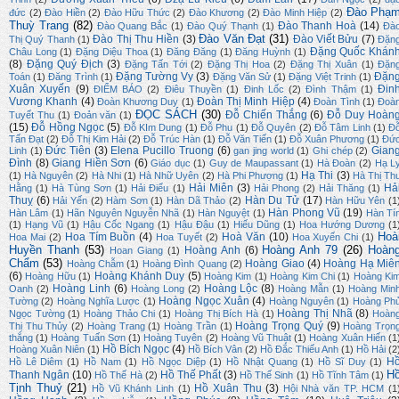
Đào Phạ
đức
(2)
Đào Hiền
(2)
Đào Hữu Thức
(2)
Đào Khương
(2)
Đào Minh Hiệp
(2)
Thuỳ Trang
(82)
Đào Thanh Hoà
(14)
Đào Quang Bắc
(1)
Đào Quý Thạnh
(1)
Đà
Đào Văn Đạt
(31)
Đào Thị Thu Hiền
(3)
Đào Viết Bửu
(7)
Thị Quý Thanh
(1)
Đặn
Đặng Quốc Khán
Châu Long
(1)
Đặng Diệu Thoa
(1)
Đăng Đăng
(1)
Đăng Huỳnh
(1)
(8)
Đặng Quý Địch
(3)
Đặng Tấn Tới
(2)
Đặng Thị Hoa
(2)
Đặng Thị Xuân
(1)
Đặn
Đặng Tường Vy
(3)
Đặn
Toán
(1)
Đăng Trình
(1)
Đặng Văn Sử
(1)
Đặng Việt Trinh
(1)
Xuân Xuyến
(9)
Đin
ĐIỂM BÁO
(2)
Điêu Thuyền
(1)
Đinh Lốc
(2)
Đình Thậm
(1)
Vương Khanh
(4)
Đoàn Thị Minh Hiệp
(4)
Đoàn Khương Duy
(1)
Đoàn Tình
(1)
Đoà
ĐỌC SÁCH
(30)
Đỗ Chiến Thắng
(6)
Đỗ Duy Hoàn
Tuyết Thu
(1)
Đoản văn
(1)
(15)
Đỗ Hồng Ngọc
(5)
Đỗ KIm Dung
(1)
Đỗ Phu
(1)
Đỗ Quyên
(2)
Đỗ Tâm Linh
(1)
Đ
Tấn Đạt
(2)
Đỗ Thị Kim Hải
(2)
Đỗ Trúc Hàn
(1)
Đỗ Văn Tiến
(1)
Đỗ Xuân Phương
(1)
Đứ
Đức Tiên
(3)
Elena Pucillo Truong
(6)
Gian
Linh
(1)
gan jing world
(1)
Ghi chép
(2)
Đình
(8)
Giang Hiền Sơn
(6)
Giáo dục
(1)
Guy de Maupassant
(1)
Hà Đoàn
(2)
Hạ L
Hạ Thi
(3)
(1)
Hà Nguyên
(2)
Hà Nhi
(1)
Hà Nhữ Uyên
(2)
Hà Phi Phượng
(1)
Hà Thị Th
Hải Miên
(3)
Hả
Hằng
(1)
Hà Tùng Sơn
(1)
Hải Điểu
(1)
Hải Phong
(2)
Hải Thăng
(1)
Thuỵ
(6)
Hàn Du Tử
(17)
Hải Yến
(2)
Hàm Sơn
(1)
Hàn Dã Thảo
(2)
Hàn Hữu Yên
(1
Hàn Phong Vũ
(19)
Hàn Lâm
(1)
Hãn Nguyên Nguyễn Nhã
(1)
Hàn Nguyệt
(1)
Hàn Tí
(1)
Hạng Vũ
(1)
Hậu Cốc Ngang
(1)
Hậu Đậu
(1)
Hiếu Dũng
(1)
Hoa Hướng Dương
(1
Hoà
Hoa Tím Buồn
(4)
Hoà Văn
(10)
Hoa Mai
(2)
Hoa Tuyết
(2)
Hoa Xuyến Chi
(1)
Huyền Thanh
(53)
Hoàng Anh 79
(26)
Hoàn
Hoàng Anh
(6)
Hoan Giang
(1)
Chẩm
(53)
Hoàng Giao
(4)
Hoàng Hạ Miê
Hoàng Chẫm
(1)
Hoàng Đình Quang
(2)
(6)
Hoàng Khánh Duy
(5)
Hoàng Hữu
(1)
Hoàng Kim
(1)
Hoàng Kim Chi
(1)
Hoàng Ki
Hoàng Linh
(6)
Hoàng Lộc
(8)
Oanh
(2)
Hoàng Long
(2)
Hoàng Mẫn
(1)
Hoàng Min
Hoàng Ngọc Xuân
(4)
Tường
(2)
Hoàng Nghĩa Lược
(1)
Hoàng Nguyên
(1)
Hoàng Ph
Hoàng Thị Nhã
(8)
Ngọc Tường
(1)
Hoàng Thảo Chi
(1)
Hoàng Thị Bích Hà
(1)
Hoàn
Hoàng Trọng Quý
(9)
Thị Thu Thủy
(2)
Hoàng Trang
(1)
Hoàng Trần
(1)
Hoàng Trọn
thắng
(1)
Hoàng Tuấn Sơn
(1)
Hoàng Tuyên
(2)
Hoàng Vũ Thuật
(1)
Hoàng Xuân Hiến
(1
Hồ Bích Ngọc
(4)
Hoàng Xuân Niên
(1)
Hồ Bích Vân
(2)
Hồ Đắc Thiếu Anh
(1)
Hồ Hải
(2
H
Hồ Lê Diêm
(1)
Hồ Nam
(1)
Hồ Ngọc Diệp
(1)
Hồ Nhật Quang
(1)
Hồ Sĩ Duy
(1)
H
Thanh Ngân
(10)
Hồ Thế Phất
(3)
Hồ Thế Hà
(2)
Hồ Thế Sinh
(1)
Hồ Tĩnh Tâm
(1)
Tịnh Thuỷ
(21)
Hồ Xuân Thu
(3)
Hồ Vũ Khánh Linh
(1)
Hội Nhà văn TP. HCM
(1