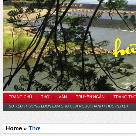
TRANG CHỦ
THƠ
VĂN
TRUYỆN NGẮN
TRANG TH
+ SỰ YÊU THƯƠNG LUÔN LÀM CHO CON NGƯỜI HẠNH PHÚC (N.H.D)
Home »
Thơ