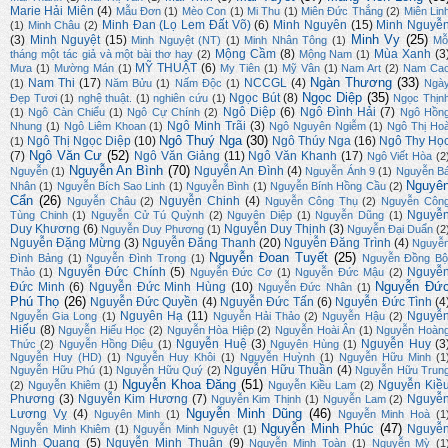
Marie Hải Miên
(4)
Mẫu Đơn
(1)
Mèo Con
(1)
Mi Thu
(1)
Miên Đức Thắng
(2)
Miên Lin
Minh Đan (Lọ Lem Đất Võ)
(6)
Minh Nguyên
(15)
Minh Nguyễ
(1)
Minh Châu
(2)
Minh Vy
(25)
(3)
Minh Nguyệt
(15)
Minh Nguyệt (NT)
(1)
Minh Nhân Tông
(1)
Mỗ
Mộng Cầm
(8)
Mùa Xanh
(3
tháng một tác giả và một bài thơ hay
(2)
Mộng Nam
(1)
MỸ THUẬT
(6)
Mưa
(1)
Mường Mán
(1)
My Tiên
(1)
Mỹ Vân
(1)
Nam Art
(2)
Nam Ca
Ngàn Thương
(33)
Nam Thi
(17)
NCCGL
(4)
(1)
Năm Bửu
(1)
Nấm Độc
(1)
Ngà
Ngọc Diệp
(35)
Ngọc Bút
(8)
Đẹp Tươi
(1)
nghệ thuật.
(1)
nghiên cứu
(1)
Ngọc Thịn
Ngô Diệp
(6)
Ngô Đình Hải
(7)
(1)
Ngô Càn Chiểu
(1)
Ngô Cự Chính
(2)
Ngô Hồn
Ngô Minh Trãi
(3)
Nhung
(1)
Ngô Liêm Khoan
(1)
Ngô Nguyên Ngiễm
(1)
Ngô Thị Ho
Ngô Thuý Nga
(30)
Ngô Thị Ngọc Diệp
(10)
Ngô Thúy Nga
(16)
Ngô Thy Họ
(1)
Ngô Văn Cư
(52)
(7)
Ngô Văn Giảng
(11)
Ngô Văn Khanh
(17)
Ngô Viết Hòa
(2
Nguyễn An Bình
(70)
Nguyễn An Đình
(4)
Nguyễn
(1)
Nguyễn Ánh 9
(1)
Nguyễn B
Nguyê
Nhân
(1)
Nguyễn Bích Sao Linh
(1)
Nguyễn Bình
(1)
Nguyễn Bính Hồng Cầu
(2)
Cẩn
(26)
Nguyễn Chinh
(4)
Nguyễn Châu
(2)
Nguyễn Công Thụ
(2)
Nguyễn Côn
Nguyễ
Tùng Chinh
(1)
Nguyễn Cử Tú Quỳnh
(2)
Nguyên Diệp
(1)
Nguyễn Dũng
(1)
Duy Khương
(6)
Nguyễn Duy Thịnh
(3)
Nguyễn Duy Phương
(1)
Nguyễn Đại Duẩn
(2
Nguyễn Đặng Mừng
(3)
Nguyễn Đăng Thanh
(20)
Nguyễn Đăng Trình
(4)
Nguyễ
Nguyễn Đoan Tuyết
(25)
Đình Bảng
(1)
Nguyễn Đình Trọng
(1)
Nguyễn Đồng Bộ
Nguyễn Đức Chính
(5)
Nguyễ
Thảo
(1)
Nguyễn Đức Cơ
(1)
Nguyễn Đức Mậu
(2)
Nguyễn Đứ
Đức Minh
(6)
Nguyễn Đức Minh Hùng
(10)
Nguyễn Đức Nhân
(1)
Phú Thọ
(26)
Nguyễn Đức Quyền
(4)
Nguyễn Đức Tấn
(6)
Nguyễn Đức Tình
(4
Nguyên Hạ
(11)
Nguyễ
Nguyễn Gia Long
(1)
Nguyễn Hải Thảo
(2)
Nguyễn Hậu
(2)
Hiếu
(8)
Nguyễn Hiếu Học
(2)
Nguyễn Hòa Hiệp
(2)
Nguyễn Hoài Ân
(1)
Nguyễn Hoàn
Nguyễn Huệ
(3)
Nguyễn Huy
(3
Thức
(2)
Nguyễn Hồng Diệu
(1)
Nguyên Hùng
(1)
Nguyễn Huy (HD)
(1)
Nguyễn Huy Khôi
(1)
Nguyễn Huỳnh
(1)
Nguyễn Hữu Minh
(1
Nguyễn Hữu Thuần
(4)
Nguyễn Hữu Phú
(1)
Nguyễn Hữu Quý
(2)
Nguyễn Hữu Trun
Nguyễn Khoa Đăng
(51)
Nguyễn Kiề
(2)
Nguyễn Khiêm
(1)
Nguyễn Kiều Lam
(2)
Phương
(3)
Nguyễn Kim Hương
(7)
Nguyễ
Nguyễn Kim Thịnh
(1)
Nguyễn Lam
(2)
Nguyễn Minh Dũng
(46)
Lương Vỵ
(4)
Nguyên Minh
(1)
Nguyễn Minh Hoà
(1
Nguyễn Minh Phúc
(47)
Nguyễ
Nguyễn Minh Khiêm
(1)
Nguyễn Minh Nguyệt
(1)
Minh Quang
(5)
Nguyễn Minh Thuận
(9)
Nguyễn Minh Toàn
(1)
Nguyễn Mỳ
(1