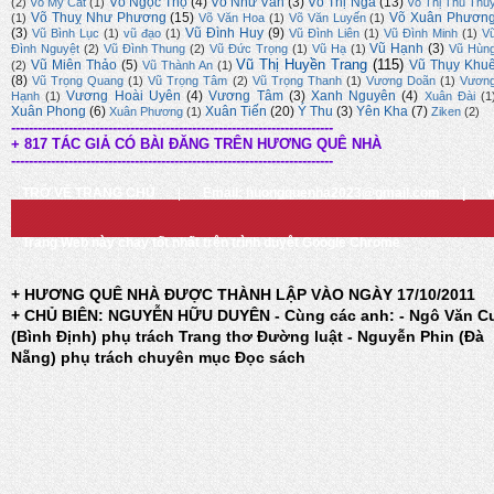
Võ Ngọc Thọ
(4)
Võ Như Văn
(3)
Võ Thị Nga
(13)
(2)
Võ Mỹ Cát
(1)
Võ Thị Thu Thủ
Võ Thuỵ Như Phương
(15)
Võ Xuân Phươn
(1)
Võ Văn Hoa
(1)
Võ Văn Luyến
(1)
(3)
Vũ Đình Huy
(9)
Vũ Bình Lục
(1)
vũ đạo
(1)
Vũ Đình Liên
(1)
Vũ Đình Minh
(1)
V
Vũ Hạnh
(3)
Đình Nguyệt
(2)
Vũ Đình Thung
(2)
Vũ Đức Trọng
(1)
Vũ Hạ
(1)
Vũ Hùn
Vũ Thị Huyền Trang
(115)
Vũ Miên Thảo
(5)
Vũ Thụy Khu
(2)
Vũ Thành An
(1)
(8)
Vũ Trọng Quang
(1)
Vũ Trọng Tâm
(2)
Vũ Trọng Thanh
(1)
Vương Doãn
(1)
Vươn
Vương Hoài Uyên
(4)
Vương Tâm
(3)
Xanh Nguyên
(4)
Hạnh
(1)
Xuân Đài
(1
Xuân Phong
(6)
Xuân Tiến
(20)
Ý Thu
(3)
Yên Kha
(7)
Xuân Phương
(1)
Ziken
(2)
-------------------------------------------------------------------------
+ 817 TÁC GIẢ CÓ BÀI ĐĂNG TRÊN HƯƠNG QUÊ NHÀ
-------------------------------------------------------------------------
TRỞ VỀ TRANG CHỦ
|
Email: huongquenha2023@gmail.com
|
Trang Web này chạy tốt nhất trên trình duyệt Google Chrome
+ HƯƠNG QUÊ NHÀ ĐƯỢC THÀNH LẬP VÀO NGÀY 17/10/2011
+ CHỦ BIÊN: NGUYỄN HỮU DUYÊN - Cùng các anh: - Ngô Văn C
(Bình Định) phụ trách Trang thơ Đường luật - Nguyễn Phin (Đà
Nẵng) phụ trách chuyên mục Đọc sách