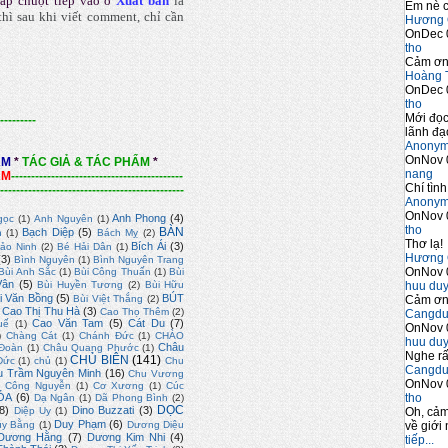
ấp chuột tiếp vào ô
Xuất bản
là
Em nè c
hì sau khi viết comment, chỉ cần
Hương 
OnDec 
tho
Cảm ơn 
Hoàng 
OnDec 
tho
Mới đọc
---------
lãnh đạo
Anony
OnNov 
ẨM
*
TÁC GIẢ & TÁC PHẨM
*
nang
ẨM
-------------------------------------------
Chí tình
----------------------------------------------
Anony
OnNov 
Anh Phong
(4)
gọc
(1)
Anh Nguyên
(1)
tho
BÀN
Bạch Diệp
(5)
n
(1)
Bách Mỵ
(2)
Thơ lạ!
Bích Ái
(3)
ảo Ninh
(2)
Bé Hải Dân
(1)
Hương 
(3)
Bình Nguyên
(1)
Bình Nguyên Trang
OnNov 
Bùi Anh Sắc
(1)
Bùi Công Thuấn
(1)
Bùi
Vân
(5)
huu du
Bùi Huyền Tương
(2)
Bùi Hữu
i Văn Bồng
(5)
BÚT
Cảm ơn 
Bùi Việt Thắng
(2)
Cao Thị Thu Hà
(3)
Cao Thọ Thêm
(2)
Cangdu
Cao Văn Tam
(5)
Cát Du
(7)
uế
(1)
OnNov 
)
Chàng Cát
(1)
Chánh Đức
(1)
CHÀO
huu du
Châu
Đoàn
(1)
Châu Quang Phước
(1)
Nghe rấ
CHỦ BIÊN
(141)
Đức
(1)
chủ
(1)
Chu
Cangdu
u Trầm Nguyên Minh
(16)
Chu Vương
OnNov 
)
Công Nguyễn
(1)
Cơ Xương
(1)
Cúc
tho
ÓA
(6)
Dạ Ngân
(1)
Dã Phong Bình
(2)
DỌC
8)
Dino Buzzati
(3)
Oh, cảm
Diệp Uy
(1)
Duy Phạm
(6)
về giới 
uy Bằng
(1)
Dương Diệu
Dương Hằng
(7)
Dương Kim Nhi
(4)
tiếp...