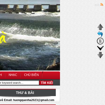
RSS
/
H
NHẠC
CHỦ BIÊN
THƯ & BÀI
i về Email: huongquenha2023@gmail.com