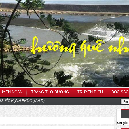
RUYỆN NGẮN
TRANG THƠ ĐƯỜNG
TRUYỆN DỊCH
ĐỌC SÁC
GƯỜI HẠNH PHÚC (N.H.D)
Xin gử