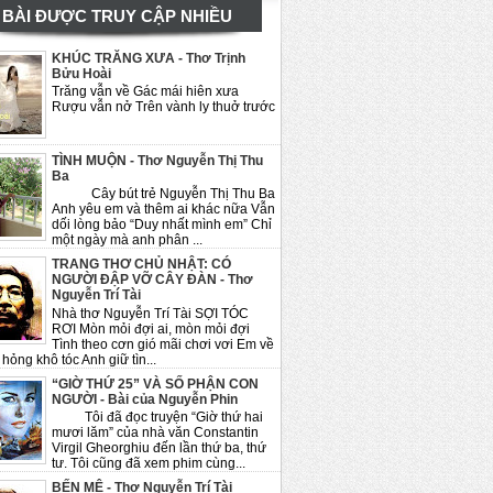
BÀI ĐƯỢC TRUY CẬP NHIỀU
KHÚC TRĂNG XƯA - Thơ Trịnh
Bửu Hoài
Trăng vẫn về Gác mái hiên xưa
Rượu vẫn nở Trên vành ly thuở trước
TÌNH MUỘN - Thơ Nguyễn Thị Thu
Ba
Cây bút trẻ Nguyễn Thị Thu Ba
Anh yêu em và thêm ai khác nữa Vẫn
dối lòng bảo “Duy nhất mình em” Chỉ
một ngày mà anh phân ...
TRANG THƠ CHỦ NHẬT: CÓ
NGƯỜI ĐẬP VỠ CÂY ĐÀN - Thơ
Nguyễn Trí Tài
Nhà thơ Nguyễn Trí Tài SỢI TÓC
RƠI Mòn mỏi đợi ai, mòn mỏi đợi
Tình theo cơn gió mãi chơi vơi Em về
hỏng khô tóc Anh giữ tìn...
“GIỜ THỨ 25” VÀ SỐ PHẬN CON
NGƯỜI - Bài của Nguyễn Phin
Tôi đã đọc truyện “Giờ thứ hai
mươi lăm” của nhà văn Constantin
Virgil Gheorghiu đến lần thứ ba, thứ
tư. Tôi cũng đã xem phim cùng...
BẾN MÊ - Thơ Nguyễn Trí Tài