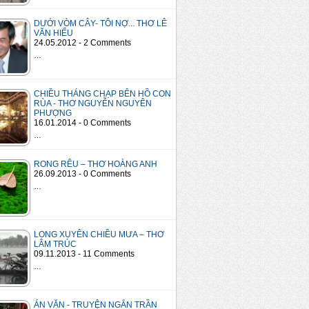
DƯỚI VÒM CÂY- TÔI NỢ... THƠ LÊ
VĂN HIẾU
24.05.2012 - 2 Comments
…
CHIỀU THÁNG CHẠP BÊN HỒ CON
RÙA - THƠ NGUYỄN NGUYÊN
PHƯỢNG
16.01.2014 - 0 Comments
…
RONG RÊU – THƠ HOÀNG ANH
26.09.2013 - 0 Comments
…
LONG XUYÊN CHIỀU MƯA – THƠ
LÂM TRÚC
09.11.2013 - 11 Comments
…
ÁN VĂN - TRUYỆN NGẮN TRẦN