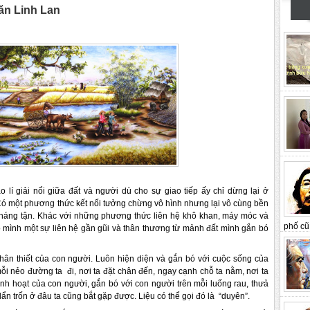
ăn Linh Lan
lí giải nổi giữa đất và người dù cho sự giao tiếp ấy chỉ dừng lại ở
ơ. Có một phương thức kết nối tưởng chừng vô hình nhưng lại vô cùng bền
 tháng tận. Khác với những phương thức liên hệ khô khan, máy móc và
phố cũ 
ho mình một sự liên hệ gần gũi và thân thương từ mảnh đất mình gắn bó
thân thiết của con người. Luôn hiện diện và gắn bó với cuộc sống của
i nẻo đường ta đi, nơi ta đặt chân đến, ngay cạnh chỗ ta nằm, nơi ta
sinh hoạt của con người, gắn bó với con người trên mỗi luống rau, thưả
 lẩn trốn ở đâu ta cũng bắt gặp được. Liệu có thể gọi đó là “duyên”.