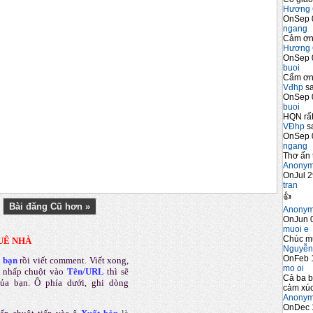
Hương 
OnSep 
ngang
Cảm ơn 
Hương 
OnSep 
buoi
Cẩm ơn 
Vđhp
sa
OnSep 
buoi
HQN rất
VĐhp
sa
OnSep 
ngang
Thơ ấn 
Anony
OnJul 2
tran
👍
Bài đăng Cũ hơn »
Anony
OnJun 0
muoi e
Chúc m
UÊ NHÀ
Nguyễn
OnFeb 
a bạn
rồi viết comment
.
Viết xong,
mo oi
 nhấp chuột vào
Tên/URL
thì sẽ
Cả ba b
của bạn. Ô phía dưới, ghi dòng
cảm xúc
Anony
OnDec 