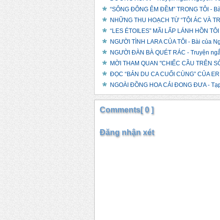
“SÔNG ĐÔNG ÊM ĐỀM” TRONG TÔI - Bài
NHỮNG THU HOẠCH TỪ “TỘI ÁC VÀ TR
“LES ÉTOILES” MÃI LẤP LÁNH HỒN TÔI -
NGƯỜI TÌNH LARA CỦA TÔI - Bài của N
NGƯỜI ĐÀN BÀ QUÉT RÁC - Truyện ngắ
MỜI THAM QUAN "CHIẾC CẦU TRÊN SÔN
ĐỌC “BẢN DU CA CUỐI CÙNG” CỦA ER
NGOÀI ĐỒNG HOA CẢI ĐONG ĐƯA - Tạp 
Comments[ 0 ]
Đăng nhận xét