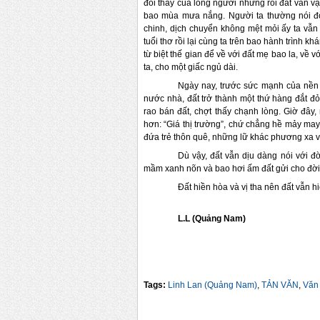
đổi thay của lòng người nhưng rồi đất vẫn v
bao mùa mưa nắng. Người ta thường nói đờ
chinh, dịch chuyển không mệt mỏi ấy ta vẫn
tuổi thơ rồi lại cùng ta trên bao hành trình kh
từ biệt thế gian để về với đất mẹ bao la, về 
ta, cho một giấc ngủ dài.
Ngày nay, trước sức mạnh của nền k
nước nhà, đất trở thành một thứ hàng đắt đỏ
rao bán đất, chợt thấy chạnh lòng. Giờ đây
hơn: “Giá thị trường”, chứ chẳng hề mảy ma
đứa trẻ thôn quê, những lữ khác phương xa v
Dù vậy, đất vẫn dịu dàng nói với 
mầm xanh nõn và bao hơi ấm đất gửi cho đời 
Đất hiền hòa và vị tha nên đất vẫn h
L.L (Quảng Nam)
Tags:
Linh Lan (Quảng Nam)
,
TẢN VĂN
,
Văn