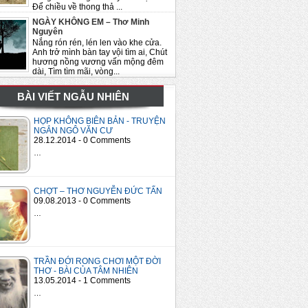
Để chiều về thong thả ...
NGÀY KHÔNG EM – Thơ Minh
Nguyên
Nắng rón rén, lén len vào khe cửa.
Anh trở mình bàn tay vội tìm ai, Chút
hương nồng vương vấn mộng đêm
dài, Tìm tìm mãi, vòng...
BÀI VIẾT NGẪU NHIÊN
HỌP KHÔNG BIÊN BẢN - TRUYỆN
NGẮN NGÔ VĂN CƯ
28.12.2014 - 0 Comments
…
CHỢT – THƠ NGUYỄN ĐỨC TẤN
09.08.2013 - 0 Comments
…
TRẦN ĐỚI RONG CHƠI MỘT ĐỜI
THƠ - BÀI CỦA TÂM NHIÊN
13.05.2014 - 1 Comments
…