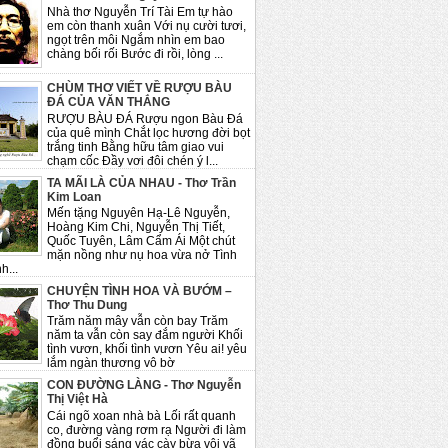
Nhà thơ Nguyễn Trí Tài Em tự hào
em còn thanh xuân Với nụ cười tươi,
ngọt trên môi Ngắm nhìn em bao
chàng bối rối Bước đi rồi, lòng ...
CHÙM THƠ VIẾT VỀ RƯỢU BÀU
ĐÁ CỦA VĂN THẮNG
RƯỢU BÀU ĐÁ Rượu ngon Bàu Đá
của quê mình Chắt lọc hương đời bọt
trắng tinh Bằng hữu tâm giao vui
chạm cốc Đầy vơi đôi chén ý l...
TA MÃI LÀ CỦA NHAU - Thơ Trần
Kim Loan
Mến tặng Nguyên Hạ-Lê Nguyễn,
Hoàng Kim Chi, Nguyễn Thị Tiết,
Quốc Tuyên, Lâm Cẩm Ái Một chút
mặn nồng như nụ hoa vừa nở Tình
h...
CHUYỆN TÌNH HOA VÀ BƯỚM –
Thơ Thu Dung
Trăm năm mây vẫn còn bay Trăm
năm ta vẫn còn say đắm người Khối
tình vươn, khối tình vươn Yêu ai! yêu
lắm ngàn thương vô bờ
CON ĐƯỜNG LÀNG - Thơ Nguyễn
Thị Việt Hà
Cái ngõ xoan nhà bà Lối rất quanh
co, đường vàng rơm rạ Người đi làm
đồng buổi sáng vác cày bừa vội vã