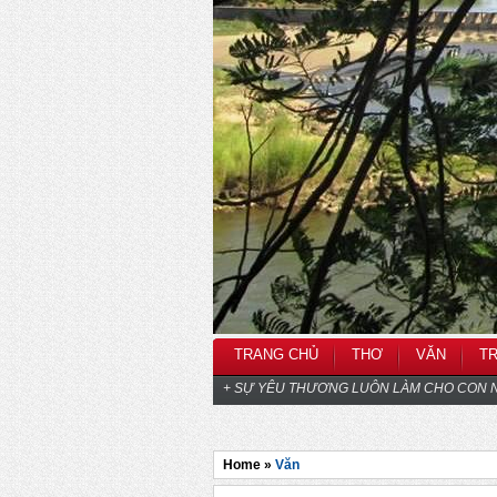
TRANG CHỦ
THƠ
VĂN
T
+ SỰ YÊU THƯƠNG LUÔN LÀM CHO CON N
Home »
Văn