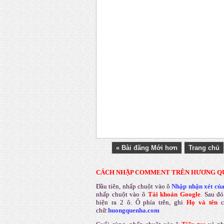
« Bài đăng Mới hơn
Trang chủ
CÁCH NHẬP COMMENT TRÊN HƯƠNG Q
Đầu tiên, nhấp chuột vào ô
Nhập nhận xét củ
nhấp chuột vào ô
Tài khoản Google
.
Sau đó
hiện ra 2 ô. Ô phía trên, ghi
Họ và tên
chữ:
huongquenha.com