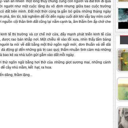
ậy- vẫn an nhiên một lòng thủy chung cùng con người và đất trời đi qua
i người như một cuộc lãng du vô định nhưng giữa bao cuộc trường
 có đất bên mình. Đất một thời cùng ta gắn bó giữa những tháng ngày
ám phá, tìm tòi, trải nghiệm để rồi đến ngày cuối đời khi vẫy tay mỉm cười
với nguồn cội thân tình đất cũng lại nằm cạnh ta, âm thầm ôm ấp chở che
inh tế thị trường và cơ chế mở cửa, đẩy mạnh phát triển kinh tế của
, được rao bán khắp nơi. Một chiều rẽ vào lối xưa, nhìn thấy tấm bảng
, người ta nói về đất bằng một thứ ngôn ngữ mới, đơn thuần và dễ dãi
y đá động gì đến những giá trị cao quý, thấm nhuần tình cảm mà những
à bao kẻ xa nhà luôn gửi gắm vào đất mỗi ngày.
đời thứ ngôn ngữ bằng hơi thở của những giọt sương mai, những cánh
để cây nhú mầm, kết hạt, ra hoa.
iến dâng, thầm lặng...