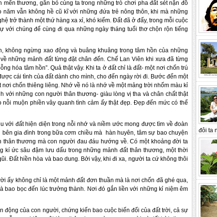
 mến thương, gắn bó cùng ta trong những trò chơi pha đất sét nặn đồ
bao năm vẫn không hề cũ kĩ với những đứa trẻ nông thôn, khi mà những
ệ trở thành một thứ hàng xa xỉ, khó kiếm. Đất đã ở đấy, trong mỗi cuộc
ự với chúng để cùng đi qua những ngày tháng tuổi thơ chộn rộn tiếng
 lành, không ngừng xao động và buâng khuâng trong tâm hồn của những
 về những mảnh đất từng đặt chân đến. Chế Lan Viên khi xưa đã từng
ất bỗng hóa tâm hồn”. Quả thật vậy. Khi ta ở đất chỉ là đất- một nơi chốn trú
được cái tình của đất dành cho mình, cho đến ngày rời đi. Bước đến một
t nơi chốn thiêng liêng. Nhớ về nó là nhớ về một mảng trời nhốm màu kỉ
h với những con người thân thương- giàu lòng vị tha và chân chất thật
ao nỗi muộn phiền vây quanh tình cảm ấy thật đẹp. Đẹp đến mức có thể
u với đất hiện diện trong nỗi nhớ và niềm ước mong được tìm về đoàn
đôi ta n
gồi bên gia đình trong bữa cơm chiều mà hàn huyên, tâm sự bao chuyện
hốn thân thương mà con người đau đáu hướng về. Có một khoảng đời ta
g kí ức sâu đậm lưu dấu trong những mảnh đất thân thương, một thời
i. Đất hiền hòa và bao dung. Bởi vậy, khi đi xa, người ta cứ không thôi
ời ấy không chỉ là một mảnh đất đơn thuần mà là nơi chốn đã ghé qua,
và bao bọc đến lúc trưởng thành. Nơi đó gắn liền với những kỉ niệm êm
ận động của con người, chứng kiến bao cuộc biến đổi của đất trời, cả sự