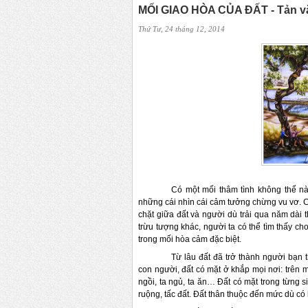
MỐI GIAO HÒA CỦA ĐẤT - Tản v
Thứ Tư, 24 tháng 12, 2014
Có một mối thâm tình không thể nào 
những cái nhìn cái cảm tưởng chừng vu v
chặt giữa đất và người dù trải qua năm dài
trừu tượng khác, người ta có thể tìm thấy c
trong mối hòa cảm đặc biệt.
Từ lâu đất đã trở thành người bạn 
con người, đất có mặt ở khắp mọi nơi: trên mỗ
ngồi, ta ngủ, ta ăn… Đất có mặt trong từng 
ruộng, tấc đất. Đất thân thuộc đến mức dù có