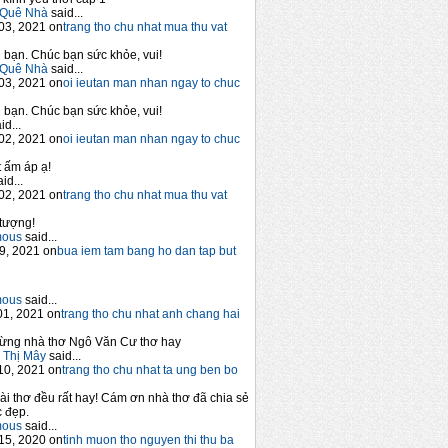
Quê Nhà
said...
03, 2021 on
trang tho chu nhat mua thu vat
bạn. Chúc bạn sức khỏe, vui!
Quê Nhà
said...
03, 2021 on
oi ieutan man nhan ngay to chuc
bạn. Chúc bạn sức khỏe, vui!
id...
02, 2021 on
oi ieutan man nhan ngay to chuc
 ấm áp ạ!
id...
02, 2021 on
trang tho chu nhat mua thu vat
tượng!
mous
said...
9, 2021 on
bua iem tam bang ho dan tap but
mous
said...
1, 2021 on
trang tho chu nhat anh chang hai
ừng nhà thơ Ngô Văn Cư thơ hay
 Thị Mây
said...
10, 2021 on
trang tho chu nhat ta ung ben bo
ài thơ đều rất hay! Cám ơn nhà thơ đã chia sẻ
 đẹp.
mous
said...
15, 2020 on
tinh muon tho nguyen thi thu ba