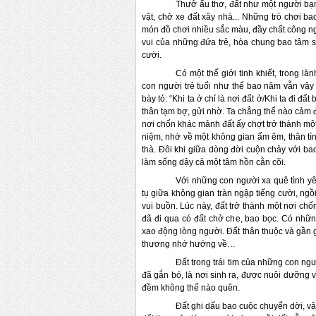
Thưở ấu thơ, đất như một người bạn
vật, chở xe đất xây nhà... Những trò chơi 
món đồ chơi nhiều sắc màu, đầy chất công ngh
vui của những đứa trẻ, hòa chung bao tâm s
cười.
Có một thế giới tinh khiết, trong
con người trẻ tuổi như thể bao năm vẫn vậy
bày tỏ: “Khi ta ở chỉ là nơi đất ở/Khi ta đi đ
thân tạm bợ, gửi nhờ. Ta chẳng thể nào cảm 
nơi chốn khác mảnh đất ấy chợt trở thành mộ
niệm, nhớ về một không gian ấm êm, thân tìn
thà. Đôi khi giữa dòng đời cuộn chảy với b
làm sống dậy cả một tâm hồn cằn cõi.
Với những con người xa quê tình yê
tụ giữa không gian tràn ngập tiếng cười, n
vui buồn. Lúc này, đất trở thành một nơi c
đã đi qua có đất chở che, bao bọc. Có nhữn
xao động lòng người. Đất thân thuộc và gần gũ
thương nhớ hướng về…
Đất trong trái tim của những con ngư
đã gắn bó, là nơi sinh ra, được nuôi dưỡng 
đềm không thể nào quên.
Đất ghi dấu bao cuộc chuyển dời, v