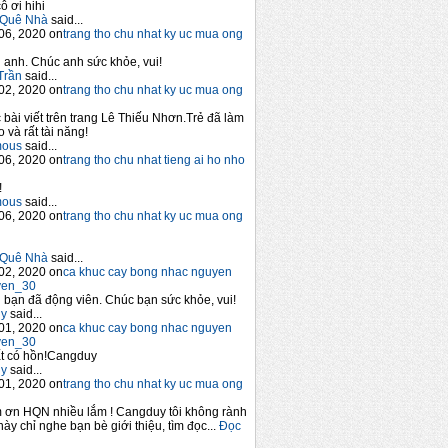
ô ơi hihi
Quê Nhà
said...
06, 2020 on
trang tho chu nhat ky uc mua ong
anh. Chúc anh sức khỏe, vui!
Trần
said...
02, 2020 on
trang tho chu nhat ky uc mua ong
 bài viết trên trang Lê Thiếu Nhơn.Trẻ đã làm
 và rất tài năng!
mous
said...
06, 2020 on
trang tho chu nhat tieng ai ho nho
!
mous
said...
06, 2020 on
trang tho chu nhat ky uc mua ong
Quê Nhà
said...
02, 2020 on
ca khuc cay bong nhac nguyen
yen_30
bạn đã động viên. Chúc bạn sức khỏe, vui!
y
said...
01, 2020 on
ca khuc cay bong nhac nguyen
yen_30
t có hồn!Cangduy
y
said...
01, 2020 on
trang tho chu nhat ky uc mua ong
 ơn HQN nhiều lắm ! Cangduy tôi không rành
này chỉ nghe bạn bè giới thiệu, tìm đọc...
Đọc