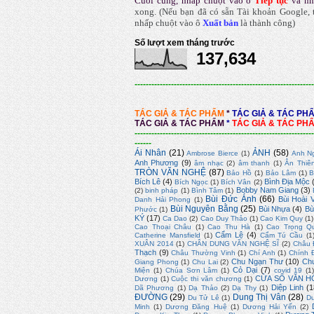
Cuối cùng, nhấp chuột vào ô
Tiếp tục
và nh
xong.
(Nếu bạn đã có sẵn Tài khoản Google, t
nhấp chuột vào ô
Xuất bản
là thành công
)
Số lượt xem tháng trước
137,634
----------------------------------------------------------------
TÁC GIẢ & TÁC PHẨM
*
TÁC GIẢ & TÁC PH
TÁC GIẢ & TÁC PHẨM
*
TÁC GIẢ & TÁC PH
----------------------------------------------------------------
------
Ái Nhân
(21)
ẢNH
(58)
Ambrose Bierce
(1)
Anh N
Anh Phương
(9)
âm nhạc
(2)
âm thanh
(1)
Ân Thiê
TRÒN VĂN NGHỆ
(87)
Bảo Hồ
(1)
Bảo Lâm
(1)
B
Bích Lê
(4)
Bình Địa Mộc
Bích Ngọc
(1)
Bích Vân
(2)
Bobby Nam Giang
(3)
(2)
binh pháp
(1)
Bình Tâm
(1)
Bùi Đức Ánh
(66)
Bùi Hoài 
Danh Hải Phong
(1)
Bùi Nguyên Bằng
(25)
Bùi Nhựa
(4)
Bù
Phước
(1)
KÝ
(17)
Ca Dao
(2)
Cao Duy Thảo
(1)
Cao Kim Quy
(1)
Cao Thoại Châu
(1)
Cao Thu Hà
(1)
Cao Trọng Q
Cẩm Lệ
(4)
Catherine Mansfield
(1)
Cẩm Tú Cầu
(1
XUÂN 2014
(1)
CHÂN DUNG VĂN NGHỆ SĨ
(2)
Châu 
Thạch
(9)
Châu Thường Vinh
(1)
Chí Anh
(1)
Chính 
Chu Ngạn Thư
(10)
Ch
Giang Phong
(1)
Chu Lai
(2)
Cỏ Dại
(7)
Miện
(1)
Chúa Sơn Lâm
(1)
covid 19
(1
CỬA SỔ VĂN H
Dương
(1)
Cuộc thi văn chương
(1)
Diệp Linh
(1
Dã Phương
(1)
Dạ Thảo
(2)
Dạ Thy
(1)
ĐƯỜNG
(29)
Dung Thị Vân
(28)
Du Tử Lê
(1)
D
Minh
(1)
Dương Đăng Huệ
(1)
Dương Hải Yến
(2)