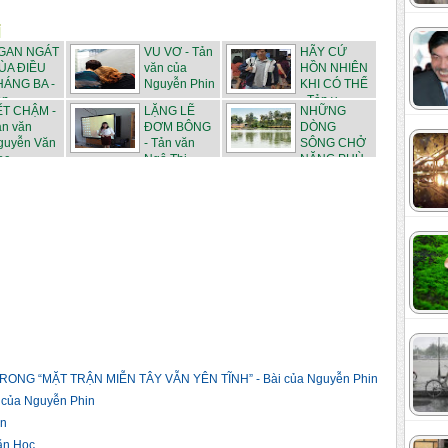
GAN NGÁT
VU VƠ - Tản
HÃY CỨ
ÙA ĐIỀU
văn của
HỒN NHIÊN
HÁNG BA -
Nguyễn Phin
KHI CÓ THỂ
n ...
- Tản v...
ẾT CHẬM -
LẶNG LẼ
NHỮNG
ản văn
ĐƠM BÔNG
DÒNG
guyễn Văn
- Tản văn
SÔNG CHỞ
ọc
Ngô Thị...
NẶNG PHÙ
SA - ...
NG “MẶT TRẬN MIỄN TÂY VẪN YÊN TĨNH” - Bài của Nguyễn Phin
của Nguyễn Phin
in
ăn Học