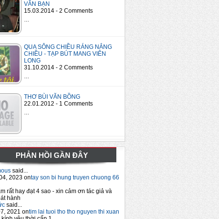
VĂN BẠN
15.03.2014 - 2 Comments
…
QUA SÔNG CHIỀU RÁNG NẮNG
CHIỀU - TẠP BÚT MANG VIÊN
LONG
31.10.2014 - 2 Comments
…
THƠ BÙI VĂN BỒNG
22.01.2012 - 1 Comments
…
PHẢN HỒI GẦN ĐÂY
mous
said...
04, 2023 on
tay son bi hung truyen chuong 66
m rất hay đạt 4 sao - xin cảm ơn tác giả và
át hành
ức
said...
7, 2021 on
tim lai tuoi tho tho nguyen thi xuan
 kính yêu thời cấp 1