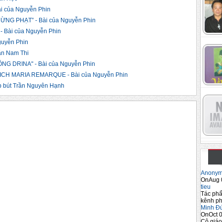
 của Nguyễn Phin
ỪNG PHẠT” - Bài của Nguyễn Phin
 Bài của Nguyễn Phin
guyễn Phin
n Nam Thi
G DRINA" - Bài của Nguyễn Phin
ICH MARIA REMARQUE - Bài của Nguyễn Phin
bút Trần Nguyên Hạnh
Anony
OnAug 
tieu
Tác phẩ
kênh ph
Minh Đ
OnOct 0
Cô giáo