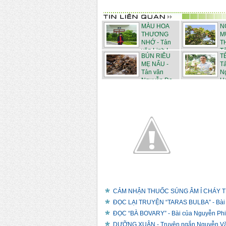
MÀU HOA
N
THƯƠNG
M
NHỚ - Tản
T
văn Linh L...
Tả
BÚN RIÊU
T
MẸ NẤU -
T
Tản văn
N
Nguyễn Đạ...
H
CẢM NHẬN THUỐC SÚNG ÂM Ỉ CHÁY TRO
ĐỌC LẠI TRUYỆN “TARAS BULBA” - Bài 
ĐỌC “BÀ BOVARY” - Bài của Nguyễn Ph
DƯỠNG XUÂN - Truyện ngắn Nguyễn V