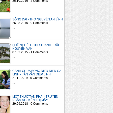
26.10.2016 - 2 Comments
…
SÔNG DÀI - THƠ NGUYỄN AN BÌNH
26.08.2015 - 0 Comments
…
QUÊ NGHÈO - THƠ THANH TRẮC
NGUYỄN VĂN
07.02.2015 - 1 Comments
…
CANH CHUA BÔNG ĐIÊN ĐIỂN CÁ
LINH - TẢN VĂN DIỆP LINH
21.11.2019 - 0 Comments
…
MỘT THUỞ TÀN PHAI - TRUYỆN
NGẮN NGUYỄN THỊ MÂY
29.09.2018 - 0 Comments
…