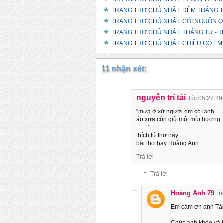
TRANG THƠ CHỦ NHẬT: ĐÊM THÁNG TƯ
TRANG THƠ CHỦ NHẬT: CỘI NGUỒN QU
TRANG THƠ CHỦ NHẬT: THÁNG TƯ - Th
TRANG THƠ CHỦ NHẬT: CHIỀU CÓ EM 
11 nhận xét:
nguyễn trí tài
lúc 05:27 29
"mưa ở xứ người em có lạnh
áo xưa còn giữ một mùi hương
........"
thích tứ thơ này.
bài thơ hay Hoàng Anh.
Trả lời
Trả lời
Hoàng Anh 79
lú
Em cám ơn anh Tài
Chúc anh khỏe và b