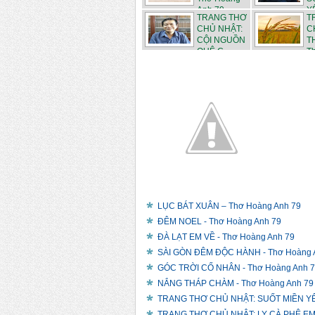
Anh 79
YÊ
TRANG THƠ
T
CHỦ NHẬT:
C
CỘI NGUỒN
T
QUÊ C...
Th
LỤC BÁT XUÂN – Thơ Hoàng Anh 79
ĐÊM NOEL - Thơ Hoàng Anh 79
ĐÀ LẠT EM VỀ - Thơ Hoàng Anh 79
SÀI GÒN ĐÊM ĐỘC HÀNH - Thơ Hoàng 
GÓC TRỜI CỐ NHÂN - Thơ Hoàng Anh 
NẮNG THÁP CHÀM - Thơ Hoàng Anh 79
TRANG THƠ CHỦ NHẬT: SUỐT MIỀN YÊU
TRANG THƠ CHỦ NHẬT: LY CÀ PHÊ EM M