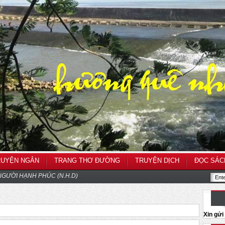
RUYỆN NGẮN
TRANG THƠ ĐƯỜNG
TRUYỆN DỊCH
ĐỌC SÁC
GƯỜI HẠNH PHÚC (N.H.D)
Xin gử