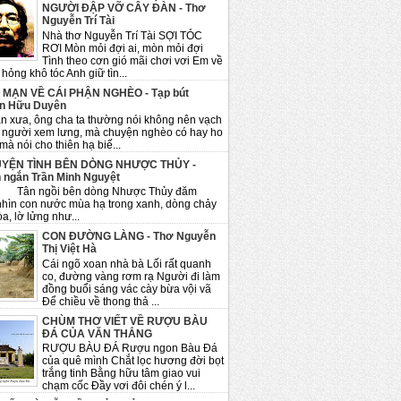
NGƯỜI ĐẬP VỠ CÂY ĐÀN - Thơ
Nguyễn Trí Tài
Nhà thơ Nguyễn Trí Tài SỢI TÓC
RƠI Mòn mỏi đợi ai, mòn mỏi đợi
Tình theo cơn gió mãi chơi vơi Em về
hỏng khô tóc Anh giữ tìn...
 MẠN VỀ CÁI PHẬN NGHÈO - Tạp bút
n Hữu Duyên
n xưa, ông cha ta thường nói không nên vạch
 người xem lưng, mà chuyện nghèo có hay ho
mà nói cho thiên hạ biế...
YỆN TÌNH BÊN DÒNG NHƯỢC THỦY -
 ngắn Trần Minh Nguyệt
ngồi bên dòng Nhược Thủy đăm
nhìn con nước mùa hạ trong xanh, dòng chảy
a, lờ lửng như...
CON ĐƯỜNG LÀNG - Thơ Nguyễn
Thị Việt Hà
Cái ngõ xoan nhà bà Lối rất quanh
co, đường vàng rơm rạ Người đi làm
đồng buổi sáng vác cày bừa vội vã
Để chiều về thong thả ...
CHÙM THƠ VIẾT VỀ RƯỢU BÀU
ĐÁ CỦA VĂN THẮNG
RƯỢU BÀU ĐÁ Rượu ngon Bàu Đá
của quê mình Chắt lọc hương đời bọt
trắng tinh Bằng hữu tâm giao vui
chạm cốc Đầy vơi đôi chén ý l...