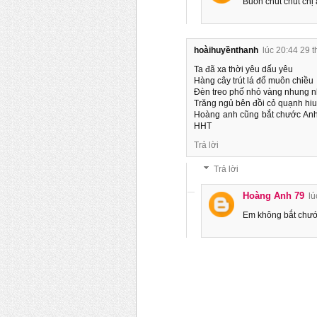
Buồn chút chút chị
hoàihuyềnthanh
lúc 20:44 29 
Ta đã xa thời yêu dấu yêu
Hàng cây trút lá đổ muôn chiều
Đèn treo phố nhỏ vàng nhung 
Trăng ngủ bên đồi cỏ quạnh hiu
Hoàng anh cũng bắt chước Anh 
HHT
Trả lời
Trả lời
Hoàng Anh 79
lú
Em không bắt chước