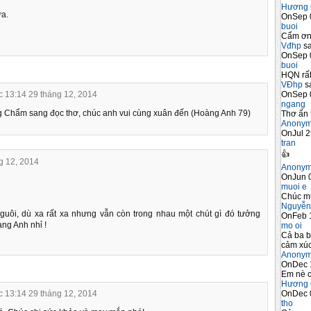
Hương 
a.
OnSep 
buoi
Cẩm ơn 
Vđhp
sa
OnSep 
buoi
HQN rất
VĐhp
sa
OnSep 
c 13:14 29 tháng 12, 2014
ngang
Chẩm sang đọc thơ, chúc anh vui cùng xuân đến (Hoàng Anh 79)
Thơ ấn 
Anony
OnJul 2
tran
👍
g 12, 2014
Anony
OnJun 0
muoi e
Chúc m
Nguyễn
guôi, dù xa rất xa nhưng vẫn còn trong nhau một chút gì đó tưởng
OnFeb 
ng Anh nhỉ !
mo oi
Cả ba b
cảm xúc
Anony
OnDec 
Em nè c
Hương 
OnDec 
c 13:14 29 tháng 12, 2014
tho