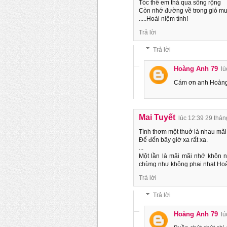
Tóc thề em thả qua sông rộng
Còn nhớ đường về trong gió mư
.....Hoài niệm tình!
Trả lời
Trả lời
Hoàng Anh 79
lú
Cám ơn anh Hoàng 
Mai Tuyết
lúc 12:39 29 thán
Tình thơm một thuở là nhau mãi
Để đến bây giờ xa rất xa.
...
Một lần là mãi mãi nhớ khôn n
chừng như không phai nhạt Hoà
Trả lời
Trả lời
Hoàng Anh 79
lú