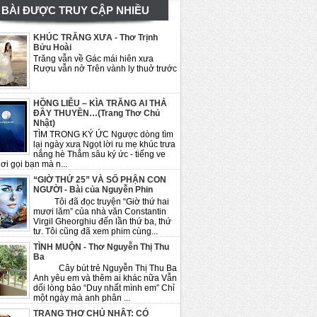
BÀI ĐƯỢC TRUY CẬP NHIỀU
KHÚC TRĂNG XƯA - Thơ Trịnh
Bửu Hoài
Trăng vẫn về Gác mái hiên xưa
Rượu vẫn nở Trên vành ly thuở trước
HỒNG LIỄU – KÌA TRĂNG AI THẢ
ĐẦY THUYỀN…(Trang Thơ Chủ
Nhật)
TÌM TRONG KÝ ỨC Ngược dòng tìm
lại ngày xưa Ngọt lời ru mẹ khúc trưa
nắng hè Thẳm sâu ký ức - tiếng ve
ơi gọi bạn mà n...
“GIỜ THỨ 25” VÀ SỐ PHẬN CON
NGƯỜI - Bài của Nguyễn Phin
Tôi đã đọc truyện “Giờ thứ hai
mươi lăm” của nhà văn Constantin
Virgil Gheorghiu đến lần thứ ba, thứ
tư. Tôi cũng đã xem phim cùng...
TÌNH MUỘN - Thơ Nguyễn Thị Thu
Ba
Cây bút trẻ Nguyễn Thị Thu Ba
Anh yêu em và thêm ai khác nữa Vẫn
dối lòng bảo “Duy nhất mình em” Chỉ
một ngày mà anh phân ...
TRANG THƠ CHỦ NHẬT: CÓ