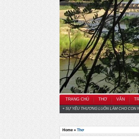
TRANG CHỦ
THƠ
VĂN
T
+ SỰ YÊU THƯƠNG LUÔN LÀM CHO CON N
Home »
Thơ