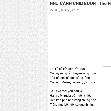
NHƯ CÁNH CHIM BUỒN - Thơ H
Thứ Hai, 29 tháng 12, 2014
Em bỏ cả trời mơ ước xưa
Có hay nắng tắt chuyển sang mùa
Tóc thề em thả qua sông rộng
Còn nhớ đường về trong gió mưa.
Ta đã xa thời yêu dấu yêu
Hàng cây trút lá đổ muôn chiều
Đèn treo phố nhỏ vàng nhung nhớ
Trăng ngủ bên đồi cỏ quạnh hiu.