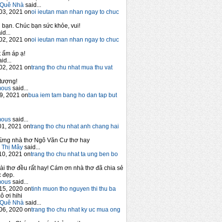
Quê Nhà
said...
03, 2021 on
oi ieutan man nhan ngay to chuc
bạn. Chúc bạn sức khỏe, vui!
id...
02, 2021 on
oi ieutan man nhan ngay to chuc
 ấm áp ạ!
id...
02, 2021 on
trang tho chu nhat mua thu vat
tượng!
mous
said...
9, 2021 on
bua iem tam bang ho dan tap but
mous
said...
1, 2021 on
trang tho chu nhat anh chang hai
ừng nhà thơ Ngô Văn Cư thơ hay
 Thị Mây
said...
10, 2021 on
trang tho chu nhat ta ung ben bo
ài thơ đều rất hay! Cám ơn nhà thơ đã chia sẻ
 đẹp.
mous
said...
15, 2020 on
tinh muon tho nguyen thi thu ba
ô ơi hihi
Quê Nhà
said...
06, 2020 on
trang tho chu nhat ky uc mua ong