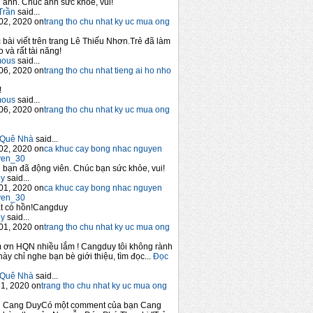
anh. Chúc anh sức khỏe, vui!
Trần
said...
02, 2020 on
trang tho chu nhat ky uc mua ong
 bài viết trên trang Lê Thiếu Nhơn.Trẻ đã làm
 và rất tài năng!
mous
said...
06, 2020 on
trang tho chu nhat tieng ai ho nho
!
mous
said...
06, 2020 on
trang tho chu nhat ky uc mua ong
Quê Nhà
said...
02, 2020 on
ca khuc cay bong nhac nguyen
yen_30
bạn đã động viên. Chúc bạn sức khỏe, vui!
y
said...
01, 2020 on
ca khuc cay bong nhac nguyen
yen_30
t có hồn!Cangduy
y
said...
01, 2020 on
trang tho chu nhat ky uc mua ong
 ơn HQN nhiều lắm ! Cangduy tôi không rành
này chỉ nghe bạn bè giới thiệu, tìm đọc...
Đọc
Quê Nhà
said...
1, 2020 on
trang tho chu nhat ky uc mua ong
n Cang DuyCó một comment của bạn Cang