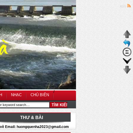
RSS
/
H
NHẠC
CHỦ BIÊN
THƯ & BÀI
i về Email: huongquenha2023@gmail.com