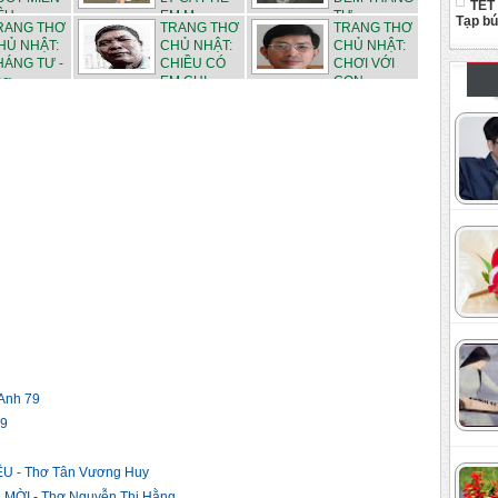
TẾT
U -...
EM M...
TƯ - ...
Tạp b
RANG THƠ
TRANG THƠ
TRANG THƠ
HỦ NHẬT:
CHỦ NHẬT:
CHỦ NHẬT:
HÁNG TƯ -
CHIỀU CÓ
CHƠI VỚI
ơ ...
EM CHI...
CON - ...
Anh 79
79
 - Thơ Tân Vương Huy
ỜI - Thơ Nguyễn Thị Hằng