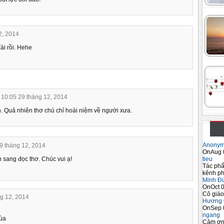
2, 2014
ài rồi. Hehe
 10:05 29 tháng 12, 2014
 Quả nhiên thơ chú chỉ hoài niệm về người xưa.
Anony
29 tháng 12, 2014
OnAug 
tieu
sang đọc thơ. Chúc vui ạ!
Tác phẩ
kênh ph
Minh Đ
OnOct 0
Cô giáo
ng 12, 2014
Hương 
OnSep 
ngang
ùa
Cảm ơn 