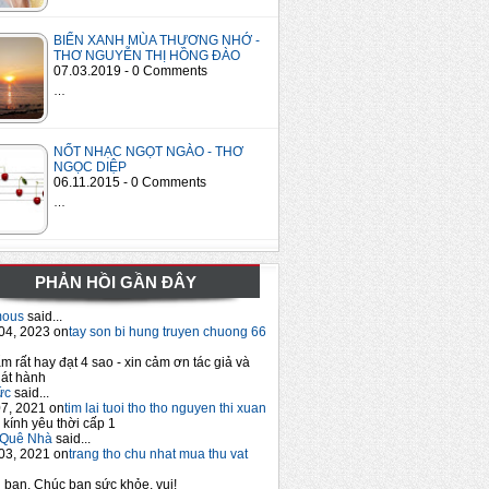
BIỂN XANH MÙA THƯƠNG NHỚ -
THƠ NGUYỄN THỊ HỒNG ĐÀO
07.03.2019 - 0 Comments
…
NỐT NHẠC NGỌT NGÀO - THƠ
NGỌC DIỆP
06.11.2015 - 0 Comments
…
PHẢN HỒI GẦN ĐÂY
mous
said...
04, 2023 on
tay son bi hung truyen chuong 66
m rất hay đạt 4 sao - xin cảm ơn tác giả và
át hành
ức
said...
7, 2021 on
tim lai tuoi tho tho nguyen thi xuan
 kính yêu thời cấp 1
Quê Nhà
said...
03, 2021 on
trang tho chu nhat mua thu vat
bạn. Chúc bạn sức khỏe, vui!