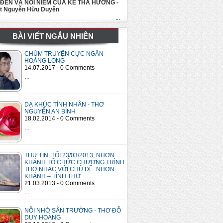
 ĐẾN VÀ NỖI NIỀM CỦA KẺ THA HƯƠNG -
út Nguyễn Hữu Duyên
...
BÀI VIẾT NGẪU NHIÊN
CHÙM TRUYỆN CỰC NGẮN
HOÀNG LONG
14.07.2017 - 0 Comments
…
DẠ KHÚC TÌNH NHÂN - THƠ
NGUYỄN AN BÌNH
18.02.2014 - 0 Comments
…
THƯ TIN: TỐI 23/03/2013, NHƠN
KHÁNH TỔ CHỨC CHƯƠNG TRÌNH
THƠ NHẠC VỚI CHỦ ĐỀ: NHƠN
KHÁNH – TÌNH THƠ
21.03.2013 - 0 Comments
…
NỖI NHỚ SÂN TRƯỜNG - THƠ ĐỖ
DUY HOÀNG