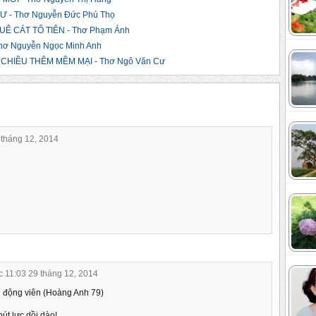
 - Thơ Nguyễn Đức Phú Thọ
Ê CÁT TỔ TIÊN - Thơ Phạm Ánh
ơ Nguyễn Ngọc Minh Anh
CHIỀU THÊM MỀM MẠI - Thơ Ngô Văn Cư
 tháng 12, 2014
c 11:03 29 tháng 12, 2014
 động viên (Hoàng Anh 79)
út lực dồi dào!