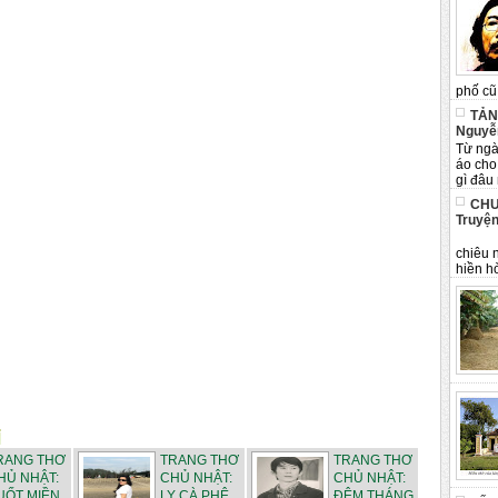
phố cũ 
TẢN
Nguyễ
Từ ngà
áo cho
gì đâu 
CHU
Truyện
Tân 
chiêu 
hiền hò
RANG THƠ
TRANG THƠ
TRANG THƠ
HỦ NHẬT:
CHỦ NHẬT:
CHỦ NHẬT:
UỐT MIỀN
LY CÀ PHÊ
ĐÊM THÁNG