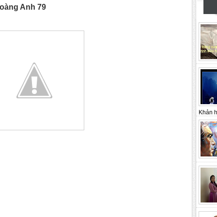
oàng Anh 79
Khản h