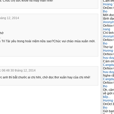
 á. Chúc chị sức khỏe và may mắn nhé!
Cảm ơn 
Hoàng 
OnDec 
tho
Mới đọc
tháng 12, 2014
lãnh đạo
Anony
OnNov 
nang
Chí tình
nhớ
Anony
.
OnNov 
Trí Tài yêu trong hoài niệm nữa sao?Chúc vui chào mùa xuân mới.
tho
Thơ lạ!
Hương 
OnNov 
huu du
Cảm ơn 
Cangdu
OnNov 
c 06:48 30 tháng 12, 2014
huu du
Nghe rấ
 anh thì bắt chước ai chị hihi, chờ đọc thơ xuân hay của chị nhé!
Cangdu
OnNov 
tho
Oh, cảm
về giới 
tiếp...
Hương 
OnOct 3
tho
Gửi bạ