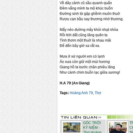
Về đây cảnh cũ sầu quanh quẩn
Đêm vắng mình ta mộ khúc buồn
Đường sinh tử gập ghềnh muôn thuở
Rượu cạn bầu say thương nhớ thương.
Mấy nẻo đường mây khói nhạt nhòa
Rồi trời đất cũng lãng quên ta
Tình thơm một thuở là nhau mãi
Để đến bây giờ xa rất xa.
Mưa ở xứ người em có lạnh
Áo xưa còn giữ một mùi hương
Giang hồ ta bước chân phiêu lãng
Như cánh chim buồn lạc giữa sương!
H.A 79 (An Giang)
Tags:
Hoàng Anh 79
,
Thơ
GÓC TRỜI
T
KỶ NIỆM -
C
Thơ Hoàng
S