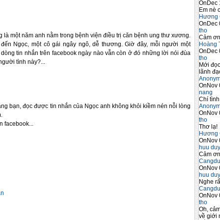
OnDec 
Em nè c
Hương 
OnDec 
tho
 là một năm anh nằm trong bệnh viện điều trị căn bệnh ung thư xương. 
Cảm ơn 
Hoàng 
 đến Ngọc, một cô gái ngây ngô, dễ thương. Giờ đây, mỗi người một 
OnDec 
 dòng tin nhắn trên facebook ngày nào vẫn còn ở đó những lời nói 
đùa 
tho
gười tình này?...
Mới đọc
lãnh đạo
Anony
OnNov 
nang
Chí tình
Anony
hằng bạn, đọc được tin nhắn của Ngọc anh không 
khỏi kiềm nén nỗi lòng 
OnNov 
.
tho
n facebook... 
Thơ lạ!
Hương 
OnNov 
huu du
Cảm ơn 
Cangdu
OnNov 
huu du
Nghe rấ
Cangdu
ăn
OnNov 
tho
Oh, cảm
về giới 