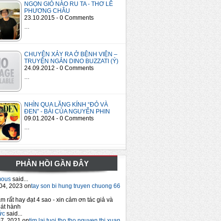
NGỌN GIÓ NÀO RU TA - THƠ LÊ
PHƯƠNG CHÂU
23.10.2015 - 0 Comments
…
CHUYỆN XẢY RA Ở BỆNH VIỆN –
TRUYỆN NGẮN DINO BUZZATI (Ý)
24.09.2012 - 0 Comments
…
NHÌN QUA LĂNG KÍNH “ĐỎ VÀ
ĐEN” - BÀI CỦA NGUYỄN PHIN
09.01.2024 - 0 Comments
…
PHẢN HỒI GẦN ĐÂY
mous
said...
04, 2023 on
tay son bi hung truyen chuong 66
m rất hay đạt 4 sao - xin cảm ơn tác giả và
át hành
ức
said...
7, 2021 on
tim lai tuoi tho tho nguyen thi xuan