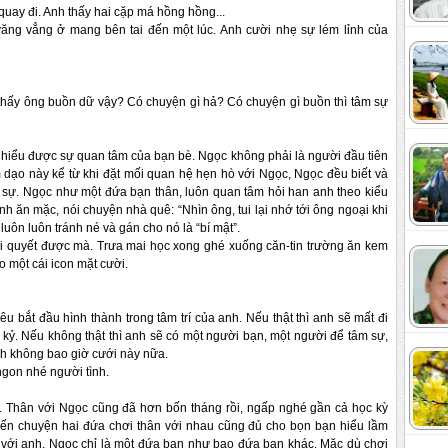
 quay đi. Anh thấy hai cặp má hồng hồng...
văng vẳng ở mang bên tai đến một lúc. Anh cười nhẹ sự lém lỉnh của 
thấy ông buồn dữ vậy? Có chuyện gì hả? Có chuyện gì buồn thì tâm sự 
 hiểu được sự quan tâm của bạn bè. Ngọc không phải là người đầu tiên 
ạo này kể từ khi đặt mối quan hệ hẹn hò với Ngọc, Ngọc đều biết và 
 sự. Ngọc như một đứa bạn thân, luôn quan tâm hỏi han anh theo kiểu 
h ăn mặc, nói chuyện nhà quê: “Nhìn ông, tui lại nhớ tới ông ngoại khi 
luôn luôn tránh né và gán cho nó là “bí mật”. 
ải quyết được mà. Trưa mai học xong ghé xuống căn-tin trường ăn kem 
o một cái icon mặt cười.
yêu bắt đầu hình thành trong tâm trí của anh. Nếu thật thì anh sẽ mất đi 
 kỷ. Nếu 
không thật thì anh sẽ có một người bạn, một người để tâm sự, 
nh không bao giờ cưới này nữa. 
ngon nhé người tình.
. Thân với Ngọc cũng đã hơn bốn tháng rồi, ngấp 
nghé gần cả học kỳ 
đến chuyện hai đứa chơi thân với nhau cũng đủ cho bọn bạn hiểu lầm 
 với anh, Ngọc chỉ là một đứa bạn như bao đứa bạn khác. Mặc dù chơi 