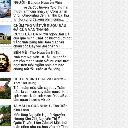
NGƯỜI - Bài của Nguyễn Phin
Tôi đã đọc truyện “Giờ thứ hai
mươi lăm” của nhà văn Constantin
Virgil Gheorghiu đến lần thứ ba, thứ
tư. Tôi cũng đã xem phim cùng...
CHÙM THƠ VIẾT VỀ RƯỢU BÀU
ĐÁ CỦA VĂN THẮNG
RƯỢU BÀU ĐÁ Rượu ngon Bàu Đá
của quê mình Chắt lọc hương đời bọt
trắng tinh Bằng hữu tâm giao vui
chạm cốc Đầy vơi đôi chén ý l...
BẾN MÊ - Thơ Nguyễn Trí Tài
Nhà thơ Nguyễn Trí Tài Em tự hào
em còn thanh xuân Với nụ cười tươi,
ngọt trên môi Ngắm nhìn em bao
chàng bối rối Bước đi rồi, lòng ...
CHUYỆN TÌNH HOA VÀ BƯỚM –
Thơ Thu Dung
Trăm năm mây vẫn còn bay Trăm
năm ta vẫn còn say đắm người Khối
tình vươn, khối tình vươn Yêu ai! yêu
lắm ngàn thương vô bờ
TA MÃI LÀ CỦA NHAU - Thơ Trần
Kim Loan
Mến tặng Nguyên Hạ-Lê Nguyễn,
Hoàng Kim Chi, Nguyễn Thị Tiết,
Quốc Tuyên, Lâm Cẩm Ái Một chút
mặn nồng như nụ hoa vừa nở Tình