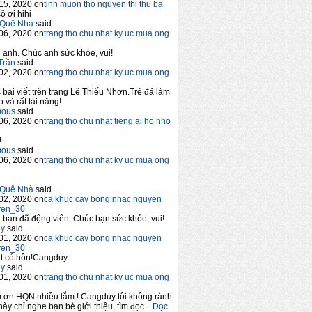
15, 2020 on
tinh muon tho nguyen thi thu ba
ô ơi hihi
Quê Nhà
said...
06, 2020 on
trang tho chu nhat ky uc mua ong
anh. Chúc anh sức khỏe, vui!
Trần
said...
02, 2020 on
trang tho chu nhat ky uc mua ong
 bài viết trên trang Lê Thiếu Nhơn.Trẻ đã làm
 và rất tài năng!
mous
said...
06, 2020 on
trang tho chu nhat tieng ai ho nho
!
mous
said...
06, 2020 on
trang tho chu nhat ky uc mua ong
Quê Nhà
said...
02, 2020 on
ca khuc cay bong nhac nguyen
yen_30
bạn đã động viên. Chúc bạn sức khỏe, vui!
y
said...
01, 2020 on
ca khuc cay bong nhac nguyen
yen_30
t có hồn!Cangduy
y
said...
01, 2020 on
trang tho chu nhat ky uc mua ong
 ơn HQN nhiều lắm ! Cangduy tôi không rành
này chỉ nghe bạn bè giới thiệu, tìm đọc...
Đọc