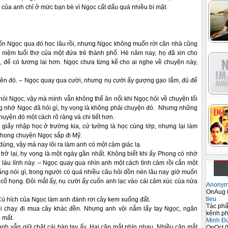
m của anh chỉ ở mức bạn bè vì Ngọc cất dấu quá nhiều bí mật. 
n Ngọc qua đó học lâu rồi, nhưng Ngọc không muốn rời căn nhà cũng 
 niệm tuổi thơ của một đứa trẻ thành phố. Hè năm nay, họ đã xin cho 
 để có tương lai hơn. Ngọc chưa từng kể cho ai nghe về chuyện này, 
bên đó. – Ngọc quay qua cười, nhưng nụ cười ấy gượng gạo lắm, đủ để 
 nói Ngọc, vậy mà mình vẫn không thể ăn nổi khi Ngọc hỏi về chuyện tối 
g nhớ Ngọc đã hỏi gì, hy vọng là không phải chuyện đó. 
Nhưng 
những 
 chuyện đó một cách rõ ràng và chi 
tiết hơn. 
p giấy nhập học ở trường kia, cứ tưởng là học cùng lớp, nhưng lại làm 
 Phong chuyện Ngọc sắp đi Mỹ. 
ùng, vậy mà nay lôi ra làm anh có một cảm giác lạ. 
trở lại, hy vọng là một ngày gần nhất. Không biết khi ấy Phong có nhớ 
láu lỉnh này. – Ngọc quay qua nhìn anh một cách tình cảm rồi cắn một 
ng nói gì, trong người có quá nhiều câu hỏi dồn nén lâu nay giờ muốn 
 cổ họng. Đôi mắt ấy, nụ cười ấy cuốn anh lạc vào cái cảm xúc của nửa 
Anony
OnAug 
tieu
Cú hích của Ngọc làm anh đánh rơi cây kem xuống đất. 
Tác phẩ
vội chạy đi mua cây khác đền. Nhưng anh vội nắm lấy tay Ngọc, ngăn 
kênh ph
 mất. 
Minh Đ
anh vẫn giữ chặt cái bàn tay ấy. Hai cặp mắt nhìn nhau. Nhiều cặp mắt 
OnOct 0