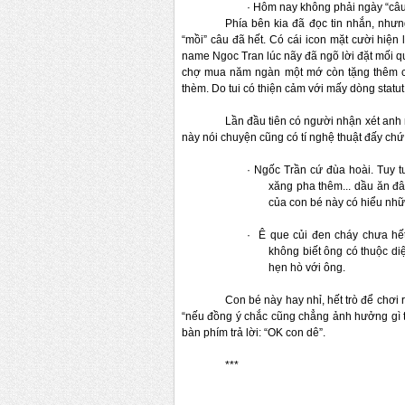
·
Hôm nay không phải ngày “câu
Phía bên kia đã đọc tin nhắn, nhưng
“mồi” câu đã hết.
Có cái 
icon mặt cười hiện
name Ngoc Tran lúc nãy đã ngõ lời đặt mối q
chợ mua năm ngàn một mớ còn tặng thêm 
thèm. Do 
tui có thiện cảm với mấy dòng statut
Lần đầu 
tiên có người nhận xét anh 
này nói chuyện cũng có tí nghệ thuật đấy chứ
·
Ngốc Trần cứ đùa hoài. Tuy t
xăng pha thêm... dầu ăn đâ
của con bé này có hiểu nhữ
·
Ê que củi đen cháy chưa hết
không biết ông có thuộc diệ
hẹn hò với ông. 
Con bé này hay nhỉ, hết trò để chơi 
“nếu đồng ý chắc cũng chẳng ảnh hưởng gì tớ
bàn phím trả lời: “OK 
con dê”.
***