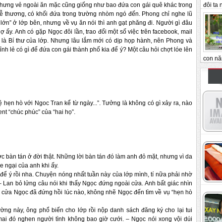
đôi ta n
nhưng vẻ ngoài ăn mặc cũng giống như bao đứa con gái quê khác trong 
dễ thương, có khối đứa trong trường nhòm ngó đến. Phong chỉ nghe lũ 
lớn” ở lớp bên, nhưng về vụ ăn nói thì anh gạt phăng đi. Người gì đâu 
ấy. Anh có gặp Ngọc đôi lần, trao đổi một số việc trên facebook, mail 
 là Bí thư của lớp. Nhưng lâu lắm mới có dịp họp hành, nên Phong và 
ỉnh lẻ có gì để đứa con gái thành phố kia để 
ý? Một câu hỏi chợt lóe lên 
con nă
hẹn hò với Ngoc Tran kể từ ngày...”. Tưởng là không có gì xảy ra, nào 
t “chúc phúc” của “hai họ”. 
bàn tán ở đời thật. Những lời bàn tán đó làm anh đỏ mặt, nhưng vì da 
e ngại của anh 
khi ấy.
để ý rồi nha. Chuyện nóng nhất tuần này của lớp mình, tí nữa phải nhờ 
 – Lan bỏ lửng câu nói khi thấy Ngọc đứng ngoài cửa. 
Anh bất giác nhìn 
 cửa Ngọc đã đứng hồi lúc nào, không nhẽ 
Ngọc đến tìm về vụ “hẹn hò 
ng này, ông phổ biến cho lớp rồi nộp danh sách đăng ký cho lại tui 
ai đó nghen người tình không bao giờ cưới. – Ngọc nói xong vội dúi 