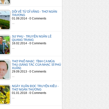
DỘI VỀ TỪ DĨ VÃNG - THƠ NGÀN
THƯƠNG
01.09.2014 - 0 Comments
…
SƯ PHỤ - TRUYỆN NGẮN LÊ
QUANG TRẠNG
16.02.2014 - 0 Comments
…
THƠ PHỔ NHẠC: TÌNH CA MÙA
THU (SÁNG TÁC CỦA NHẠC SĨ PHÚ
XUÂN)
29.09.2013 - 0 Comments
…
NGÀY XUÂN ĐỌC TRUYỆN KIỀU -
THƠ NGÀN THƯƠNG
01.01.2018 - 0 Comments
…