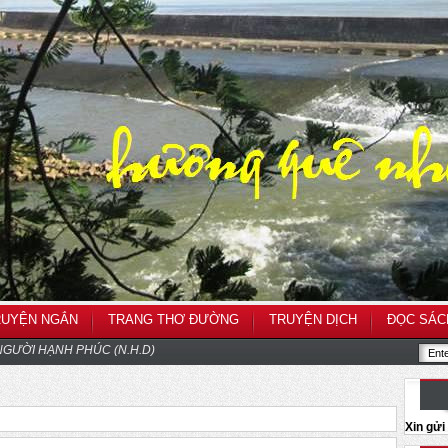
RUYỆN NGẮN
TRANG THƠ ĐƯỜNG
TRUYỆN DỊCH
ĐỌC SÁC
GƯỜI HẠNH PHÚC (N.H.D)
Xin gử