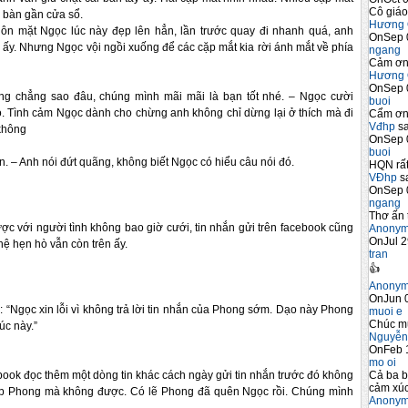
Cô giáo
c bàn gần cửa sổ.
Hương 
ôn mặt Ngọc lúc này đẹp lên hẳn, lần trước quay đi nhanh quá, anh 
OnSep 
 ấy. Nhưng Ngọc vội ngồi xuống để các cặp mắt kia rời ánh mắt về phía 
ngang
Cảm ơn 
Hương 
OnSep 
ũng chẳng sao đâu, chúng mình mãi mãi là bạn 
tốt nhé. – Ngọc cười 
buoi
ỏ. Tình cảm Ngọc dành cho 
chừng 
anh không chỉ dừng lại ở thích mà đi 
Cẩm ơn 
Vđhp
sa
không
OnSep 
buoi
ạn. – Anh nói đứt quãng, không biết Ngọc có hiểu câu nói đó.
HQN rất
VĐhp
sa
OnSep 
ngang
Thơ ấn 
ợc với người tình không bao giờ cưới, tin nhắn gửi trên facebook cũng 
Anony
OnJul 2
hệ hẹn hò vẫn còn trên ấy.
tran
👍
Anony
OnJun 0
: “Ngọc xin lỗi vì không trả lời tin nhắn của Phong sớm. Dạo này Phong 
muoi e
Chúc m
c này.”
Nguyễn
OnFeb 
mo oi
Cả ba b
book đọc thêm một dòng tin khác cách ngày gửi tin nhắn trước đó không 
cảm xúc
gặp Phong mà không được. Có lẽ Phong đã quên Ngọc rồi. Chúng mình 
Anony