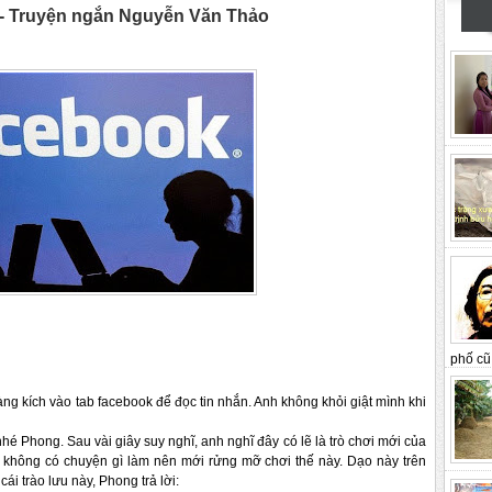
Truyện ngắn Nguyễn Văn Thảo
phố cũ 
àng kích vào tab facebook để đọc tin nhắn. Anh 
không khỏi giật mình khi 
nhé Phong.
Sau vài 
giây suy nghĩ, anh nghĩ đây có lẽ là trò chơi mới của 
i không có chuyện gì làm nên mới rửng mỡ chơi thế này. Dạo này trên 
ái trào lưu này, Phong trả lời: