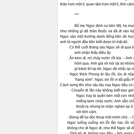
thân hơn một tí, quan tâm hơn một tí, tình cả
***
Bố mẹ Ngọc định cư bên Mỹ, họ muố
như những gì đã thân thuộc và đã đi vào kỷ
Ngọc vào một trường danh tiếng bên đó học,
anh là người đầu tiên biết được bí mật đó. 
· Có thể cuối tháng sáu Ngọc sẽ đi qua 
anh nhận thấy điều ấy. 
·
Ăn kem đi, nó chảy nước rồi kìa. – Anh
hôm qua. Anh giả vờ hỏi lại do khôn
gì tránh thì lại tới, Ngọc đã nhắc lại
·
Ngọc thích Phong từ lâu rồi, lúc đi nộ
“hàng xóm”. Ngọc xin lỗi vì đã giấu
Cách xưng tên như vậy lâu nay Ngọc đâu có d
·
Chuyến đi lần này không biết bao giờ 
Ngọc hay là quên bén mất con nhỏ 
miếng kem chảy nước. 
Anh vẫn 
chẳ
thoát ra nhưng bị chặn nghẹn lại ở
vời tình cảm.
·
Đừng để tui độc thoại một mình chứ. – 
Ngọc luống cuống xin lỗi lần hai, rồi 
không cho đi Ngọc đi, như thể Ngọc sẽ đi
·
Thôi bỏ đi, không sao đâu. - Nói xong 