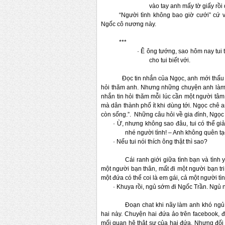
vào tay anh mấy tờ giấy rồi
“Người tình không bao giờ cưới” cứ 
Ngốc cô nương này. 
***
·
Ê ông tướng, sao hôm nay tui 
cho tui biết với. 
Đọc tin nhắn của Ngọc, anh mới thấu
hỏi thăm anh. Nhưng những chuyện anh làm d
nhắn tin hỏi thăm mỗi lúc cần một người tâm
mà dân thành phố ít khi dùng tới. Ngọc chê an
còn sống.”.  Những câu hỏi về gia 
đình, Ngọc 
·
Ừ, nhưng không sao đâu, tui có thể gi
nhé người tình! – Anh không quên tạ
· Nếu tui nói thích ông thật thì sao? 
Cái ranh giới giữa tình bạn và tình 
một người bạn thân, mất đi một người bạn tri
một đứa có thể coi 
là em gái, cả một người tì
·
Khuya rồi, ngủ sớm đi Ngốc Trần. Ngủ 
Đoạn chat khi nãy làm anh khó ngủ
hai này. Chuyện hai đứa ảo trên facebook, 
mối quan hệ thật sự của hai đứa. Nhưng đối