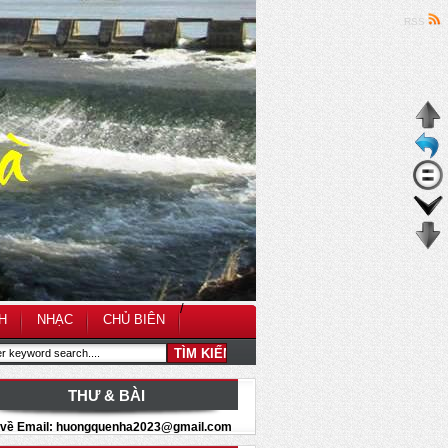
RSS
/
H
NHẠC
CHỦ BIÊN
THƯ & BÀI
i về Email: huongquenha2023@gmail.com