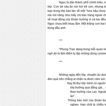
Ngọc là dân thành phố chính hiệu, 
lớp. Con bé này ăn nói hơi trẻ con, nhưng 
bạn trong lớp bàn tán về một “hoa hậu chưa 
mà nói năng như mấy chị bán hàng ngoài chợ 
về hoạt động của Đoàn trường vì cả hai đều
Ngọc chưa biết nhau lắm. Một thằng con trai t
trong đầu anh.
***
“Phong Tran đang trong mối quan hệ 
ngờ đó là tâm điểm tụ tập những dòng commen
***
Những ngày đến lớp, chuyện ảo được 
đen quá nên chẳng ai nhận ra được cảm xúc 
·
Nay Bí thư lớp mình có người 
lớp trưởng qua đằng gái...
theo hướng của Lan. Ngoài
ảo”. 
·
Thông báo mới của Đoàn trườ
nghen. Hạn chót là chiều m