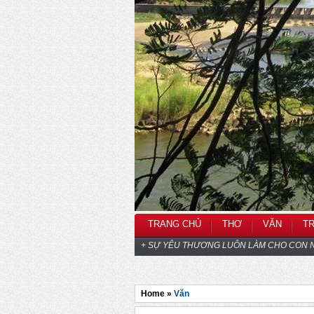
TRANG CHỦ
THƠ
VĂN
T
+ SỰ YÊU THƯƠNG LUÔN LÀM CHO CON N
Home »
Văn