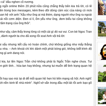
 cá” đâu nghen cô nương.
 ngồi online thêm 20 phút nữa cũng chẳng thấy bên kia trả lời, có lẽ 
 lên trong box messages, kèm theo đôi dòng cảm xúc của nàng 
có nick 
uan hệ với anh:“Xấu như ông 
ai mà thèm, dạng người như ông ra ngoài 
cái nồi cơm điện. Đen xì lì, ốm yếu như ông, đem biếu tui cũng không 
 tâm trạng của ông thôi”.
như vậy, cảm thấy trong lòng có một cái gì đó vui 
vui. Con bé Ngoc Tran 
, đánh người 
ta cho đã xong rồi xoa! Anh vội trả lời:
ui xấu nhưng kết cấu nó hoàn chỉnh, chứ không giống như mấy thằng 
u nha. – Anh khoái chí khi đánh một phát 
bóng gió, không biết trình độ 
ng gì anh đang nói.
 kia, tui tên Ngọc Trần chứ không phải là Ngốc Trần nghe chưa. Tui 
n giới tính... hòa tan hay không, nhưng 
tui muốn để tình trạng quan hệ 
rồi hay sao mà lại đi để mối quan hệ hẹn hò trên mạng xã hội. Anh nghĩ: 
i nền kinh tế nhà mình”. Nghĩ vớ vẩn trong đầu một lát rồi anh bạo gõ 