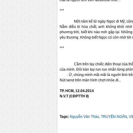
mãi là người tình trên facebook nhé!”.
***
Một năm kể từ ngày Ngọc đi Mỹ, cũng
Nằm điều trị hóa chất, anh không khỏi nhớ
phương trời, biết khi nào mới 
gặp lại. Những
yêu thương. Không biết Ngọc có còn nhớ tới n
***
Cầm trên tay chiếc điện thoại của t
của mình. Đôi bàn tay run run nhấn từng phím
·
Ừ, chúng mình mãi mãi là người tình trê
Nút send trên màn hình chợt nhòe đi...
TP. HCM
, 12.04.2014
N.V.T (CĐPTTH II)
Tags:
Nguyễn Văn Thảo
,
TRUYỆN NGẮN
,
V