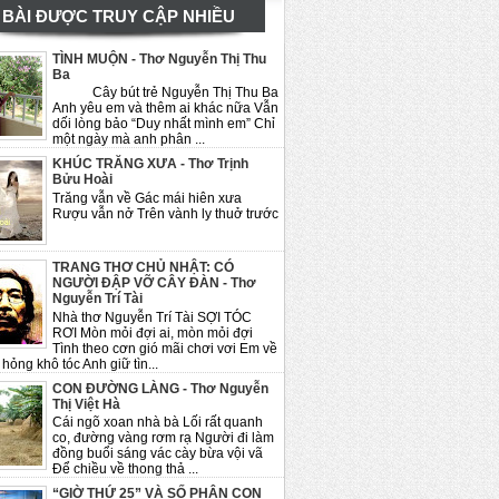
BÀI ĐƯỢC TRUY CẬP NHIỀU
TÌNH MUỘN - Thơ Nguyễn Thị Thu
Ba
Cây bút trẻ Nguyễn Thị Thu Ba
Anh yêu em và thêm ai khác nữa Vẫn
dối lòng bảo “Duy nhất mình em” Chỉ
một ngày mà anh phân ...
KHÚC TRĂNG XƯA - Thơ Trịnh
Bửu Hoài
Trăng vẫn về Gác mái hiên xưa
Rượu vẫn nở Trên vành ly thuở trước
TRANG THƠ CHỦ NHẬT: CÓ
NGƯỜI ĐẬP VỠ CÂY ĐÀN - Thơ
Nguyễn Trí Tài
Nhà thơ Nguyễn Trí Tài SỢI TÓC
RƠI Mòn mỏi đợi ai, mòn mỏi đợi
Tình theo cơn gió mãi chơi vơi Em về
hỏng khô tóc Anh giữ tìn...
CON ĐƯỜNG LÀNG - Thơ Nguyễn
Thị Việt Hà
Cái ngõ xoan nhà bà Lối rất quanh
co, đường vàng rơm rạ Người đi làm
đồng buổi sáng vác cày bừa vội vã
Để chiều về thong thả ...
“GIỜ THỨ 25” VÀ SỐ PHẬN CON