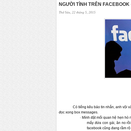
NGƯỜI TÌNH TRÊN FACEBOOK - 
Thứ Sáu, 22 tháng 5, 2015
Có tiếng kêu báo tin nhắn, anh vội v
đọc xong box messages.
·
Mình đặt mối quan hệ hẹn hò 
mấy đứa con gái, ăn no 
rồ
facebook 
cũng đang rầm rộ c