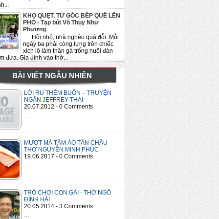
h...
KHO QUẸT, TỪ GÓC BẾP QUÊ LÊN
PHỐ - Tạp bút Võ Thụy Như
Phương
Hồi nhỏ, nhà nghèo quá đỗi. Mỗi
ngày ba phải còng lưng trên chiếc
xích lô làm thân gà trống nuôi đàn
m đứa. Gia đình vào thờ...
BÀI VIẾT NGẪU NHIÊN
LỜI RU THÊM BUỒN – TRUYỆN
NGẮN JEFFREY THAI
20.07.2012 - 0 Comments
…
MƯỢT MÀ TẤM ÁO TÂN CHÂU -
THƠ NGUYỄN MINH PHÚC
19.06.2017 - 0 Comments
…
TRÒ CHƠI CON GÁI - THƠ NGÔ
ĐÌNH HẢI
20.05.2014 - 3 Comments
…