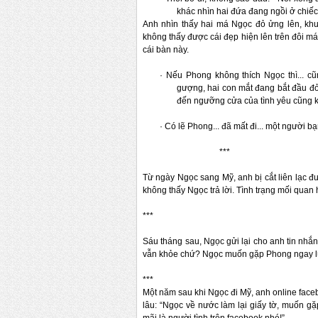
khác nhìn hai đứa đang ngồi ở chiế
Anh nhìn thấy hai má Ngọc đỏ ửng lên, khu
không thấy được cái đẹp hiện lên trên đôi má
cái bàn này.
·
Nếu Phong không thích Ngọc thì... c
gượng, hai con mắt đang bắt đầu đ
đến ngưỡng cửa của tình yêu cũng 
·
Có lẽ Phong... đã mất đi... một người b
***
Từ ngày Ngọc sang Mỹ, anh bị cắt liên lạc đư
không thấy Ngọc trả lời. Tình trạng mối quan 
***
Sáu tháng sau, Ngọc gửi lại cho anh tin nhắn
vẫn khỏe chứ? Ngọc muốn gặp Phong ngay lú
***
Một năm sau khi Ngọc đi Mỹ, anh online face
lâu: “Ngọc về nước làm lại giấy tờ, muốn 