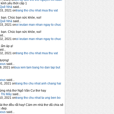
 kính yêu thời cấp 1
Quê Nhà
said...
03, 2021 on
trang tho chu nhat mua thu vat
bạn. Chúc bạn sức khỏe, vui!
Quê Nhà
said...
03, 2021 on
oi ieutan man nhan ngay to chuc
bạn. Chúc bạn sức khỏe, vui!
id...
02, 2021 on
oi ieutan man nhan ngay to chuc
 ấm áp ạ!
id...
02, 2021 on
trang tho chu nhat mua thu vat
tượng!
mous
said...
9, 2021 on
bua iem tam bang ho dan tap but
mous
said...
1, 2021 on
trang tho chu nhat anh chang hai
ừng nhà thơ Ngô Văn Cư thơ hay
 Thị Mây
said...
10, 2021 on
trang tho chu nhat ta ung ben bo
ài thơ đều rất hay! Cám ơn nhà thơ đã chia sẻ
 đẹp.
mous
said...