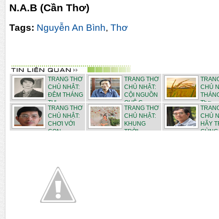
N.A.B (Cần Thơ)
Tags:
Nguyễn An Bình
,
Thơ
TRANG THƠ
TRANG THƠ
TRAN
CHỦ NHẬT:
CHỦ NHẬT:
CHỦ N
ĐÊM THÁNG
CỘI NGUỒN
THÁNG
TƯ - ...
QUÊ C...
Thơ ...
TRANG THƠ
TRANG THƠ
TRAN
CHỦ NHẬT:
CHỦ NHẬT:
CHỦ N
CHƠI VỚI
KHUNG
HÃY T
CON - ...
TRỜI
CÙNG D
THÁN...