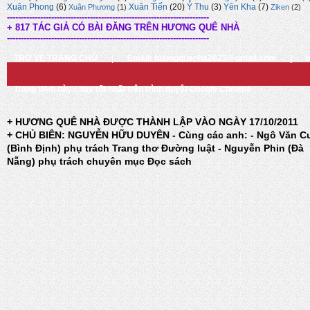
Xuân Phong
(6)
Xuân Tiến
(20)
Ý Thu
(3)
Yên Kha
(7)
Xuân Phương
(1)
Ziken
(2)
-------------------------------------------------------------------------
+ 817 TÁC GIẢ CÓ BÀI ĐĂNG TRÊN HƯƠNG QUÊ NHÀ
-------------------------------------------------------------------------
TRỞ VỀ TRANG CHỦ
|
Email: huongquenha2023@gmail.com
|
Trang Web này chạy tốt nhất trên trình duyệt Google Chrome
+ HƯƠNG QUÊ NHÀ ĐƯỢC THÀNH LẬP VÀO NGÀY 17/10/2011
+ CHỦ BIÊN: NGUYỄN HỮU DUYÊN - Cùng các anh: - Ngô Văn C
(Bình Định) phụ trách Trang thơ Đường luật - Nguyễn Phin (Đà
Nẵng) phụ trách chuyên mục Đọc sách