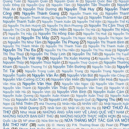
Quang Tuấn
(1)
Nguyễn Quân
(2)
Nguyễn Quốc Ái
(1)
Nguyễn Quốc Bảo
(1)
Nguyễ
Nguyễn Tấn Thuyên
(3)
Nguyễ
Quốc Đông
(1)
Nguyễn Quy
(2)
Nguyên Tâm
(1)
Nguyễn Thái Huy
(35)
Nguyễn Thàn
Thái An
(3)
Nguyễn Thái Dương
(6)
Công
(48)
Nguyễn Thành Giang
(22)
Nguyễn Than
Nguyễn Thanh Hải
(1)
Huyền
(8)
Nguyễn Thành Nhân
(18
Nguyễn Thanh Mừng
(1)
Nguyễn Thánh Ngã
(1)
Nguyễn Thanh Tuấn
(7)
Nguyễn Thanh Xuân
(2)
Nguyễn Thế Kiên
(1)
Nguyễn Thế K
Nguyễn Thị Cẩm Thuỳ
(3
(1)
Nguyễn Thị Ánh Huỳnh
(2)
Nguyễn Thị Bích Phượng
(2)
Nguyễn Thị Diệu Hiền
(3)
Nguyễn Thị Hằn
Nguyễn Thị Chi
(2)
Nguyễn Thị Hải
(1)
(7)
Nguyễn Thị Hồng Đào
(10)
Nguyễn Thị Hậu
(1)
Nguyễn Thị Huệ
(1)
Nguyễn Th
Nguyễn Thị Mây
(127)
Kim Huệ
(2)
Nguyễn Thị Ngọc Hải
(1)
Nguyễn Thị Ngọc Se
Nguyễn Thị Phụng
(27)
Nguyễn Thị Như Tâm
(3)
Nguyễn Thị Thanh Bình
(6
(2)
Nguyễn Thị Thành Nhân
(1)
Nguyễn Thị Thanh Toàn
(1)
Nguyễn Thị Thanh Xuân
(1
Nguyễn Thị Thu Ba
(23)
Nguyễ
Nguyễn Thị Thu Hiền
(1)
Nguyễn Thị Thu Hoài
(1)
Thị Thu Thuý
(3)
Nguyễn Thị Thùy Linh
(3)
Nguyễn Thị Tiết
(3)
Nguyễn Thị Tuyế
Nguyễn Thị Việt Hà
(39)
Nguyễn Thị Xuân Hương
(14)
(1)
Nguyễn Thu Hằng
(1
Nguyễn Thủy
(4)
Nguyễn Thúy Ngân
(13)
Nguyễn Thườn
Nguyễn Thuý Quỳnh
(2)
Nguyễ
Kham
(3)
Nguyễn Tiến Đường
(8)
Nguyễn Thượng Trí
(2)
Nguyễn Trần
(1)
Trí Tài
(40)
Nguyễn Trọng Luân
(2)
Nguyễn Trung
(1)
Nguyễn Trung Nguyên
(1
Nguyễn Văn Ân
(68)
Nguyễn Tuyển
(4)
Nguyễn Văn Bút
(6)
Nguyễn Văn Công
(2
Nguyễn Văn Cường (CCK)
(4)
Nguyễn Văn Hiến
(5)
Nguyễn Văn Hoà
(5)
Nguyễ
Nguyễn Văn Học
(55)
Văn Hòa
(2)
Nguyễn Văn Ngọc
(1)
Nguyễn Văn Thanh
(1
Nguyễn Văn Thảo
(17)
Nguyễn Văn Thành
(1)
Nguyễn Văn Toan
(1)
Nguyên Vi
(1
Nguyễn Vĩnh Bình
(3)
Nguyễn Xuân Cảm
(3
Nguyễn Việt Hà
(2)
Nguyễn Vinh
(1)
Nguyễn Xuân Dương
(1)
Nguyễn Xuân Khánh
(1)
Nguyễn Xuân Thuỷ
(1)
Nguyễn Xuâ
Ngưng Thu
(44)
Nguyễn Xuân Tư
(3)
Nguyệt Linh
(5)
Thủy
(1)
Nguyệt Quế
(1)
Nh
Nhã Thiên
(7)
Ngọc
(1)
nhà Thương
(1)
Nhân Hậu
(2)
NHÂN VẬT
(1)
Nhật Nguyệt Xuâ
NHỚ THUỞ Ấ
Nhật Quang
(17)
Hương
(1)
Nhất Sinh
(1)
Nhật Vũ
(1)
Nhi Hạ
(1)
THƠ
(37)
Như Hoài
(4)
NHỮNG ÁNG VĂN HAY VỀ LÀNG QUÊ VIỆT NAM
(7
NHỮNG NGƯỜI BẠN ĐÂT THỦ
(6)
NHỮNG NGƯỜI THỰC HIỆN HQN
(5)
Nôn
NỬA THÁNG MỘT TÁC GIẢ VÀ MỘ
Quốc Lập
(2)
NP phan
(1)
Nửa Đời hư
(1)
BÀI THƠ HAY
(38)
Phạ
nước
(1)
O. Henry
(1)
P.N. Thường Đoan
(1)
Pearl
(1)