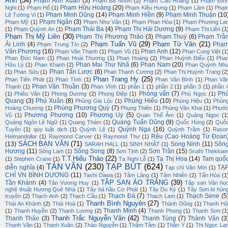
Ánh
(34)
Phạm Anh Xuân
(3)
Phạm Bá Nhơn
(2)
Phạm Cao Hoàng
(1)
Phạm Đìn
Phạm Hữu Hoàng
(20)
Nghi
(1)
Phạm Hổ
(1)
Phạm Kiều Hưng
(1)
Phạm Lâm
(1)
Phạ
Phạm Minh Dũng
(14)
Phạm Minh Hiền
(9)
Phạm Minh Thuận
(10
Lê Tường Vi
(1)
Phạm Ngân
(3)
Phạm Mỹ
(1)
Phạm Như Vân
(1)
Phạm Phan Hòa
(1)
Phạm Phương La
Phạm Thái Ba
(4)
Phạm Thị Hải Dương
(9)
(1)
Phạm Quỳnh An
(1)
Phạm Thị Liên
(1
Phạm Thị Mỹ Liên
(30)
Phạm Thị Phương Thảo
(3)
Phạm Thuý
(6)
Phạm Trầ
Phạm Tuấn Vũ
(29)
Phạm Tử Văn
(21)
Ái Linh
(4)
Phạ
Phạm Trung Tín
(2)
Văn Phương
(16)
Phan Anh
(12)
Phạm Văn Thạnh
(1)
Phạm Vũ
(1)
Phan Cung Việt
(1
Phan Đức Nam
(1)
Phan Hoài Thương
(1)
Phan Hoàng
(2)
Phan Huỳnh Điểu
(1)
Pha
Phan Mai Thư Nhã
(6)
Phan Nam
(20)
Hữu Lý
(1)
Phan Khanh
(2)
Phan Quỳnh Nh
Phan Tấn Lược
(6)
(1)
Phan Sửu
(1)
Phan Thanh Cương
(2)
Phan Thị Huỳnh Trang
(2
Phan Trang Hy
(25)
Phan Tiên Phát
(1)
Phan Tình
(1)
Phan Văn Bình
(1)
Phan Vă
Phan Văn Thuần
(3)
Thạnh
(1)
Phan Vĩnh
(1)
phần 1
(1)
phần 2
(1)
phần 3
(1)
phần 
Phỏng vấn
(7)
Ph
(1)
Phiêu Vân
(1)
Phong Dương
(2)
Phong Điệp
(1)
Phú Ngọc
(1)
Quang
(3)
Phú Xuân
(8)
Phùng Hiếu
(10)
Phùng Gia Lộc
(1)
Phùng Hiệu
(1)
Phùn
Phùng Phương Quý
(7)
Hoàng Chương
(1)
Phụng Thiên
(1)
Phùng Văn Khai
(1)
Phướ
Phương Phương
(10)
Phương Uy
(5)
Vũ
(1)
Quan Thế Âm
(1)
Quảng Ngọc
(1
Quang Tuấn Dũng
(9)
Quảng Ngôn Lê Ngữ
(1)
Quang Thám
(1)
Quốc Hùng
(2)
Quố
Quỳnh Nga
(16)
Tuyên
(1)
quy luật dịch
(1)
Quỳnh Lệ
(1)
Quỳnh Trâm
(1)
Raso
Rêu (Cao Hoàng Từ Đoan
Helmandollar
(1)
Raymond Carver
(1)
Raymond Thư
(1)
SÁCH BẠN VĂN
(71)
(13)
Song Ninh
(11)
Sôn
SARAH HALL
(1)
SINH NHẬT
(1)
Hương
(11)
Sông Song
(8)
Sơn Trần
(15)
Sông Lam
(1)
Sơn Tịnh
(2)
Sruthi Thekkia
T.T.Hiếu Thảo
(22)
Tạ Thị Hoa
(14)
Tam quố
(1)
Stephen Crane
(1)
Tạ Nghi Lễ
(1)
TẢN VĂN
(230)
TẠP BÚT
(624)
diễn nghĩa
(4)
TẠ
Tạp chí Văn Mới
(1)
CHÍ VN BÌNH DƯƠNG
(11)
Tashi Dawa
(1)
Tâm Lãng
(1)
Tâm Nhiên
(2)
Tấn Hòa
(1
TẬP SAN ÁO TRẮNG
(39)
Tần Khánh
(4)
Tân Vương Huy
(1)
Tập san Văn họ
nghệ thuật Hương Quê Nhà
(1)
Tây bá hầu Cơ Phát
(1)
Tây Du Ký
(1)
Tây Sơn bi hùn
Thạch Đà
(7)
Thạch Sene
(5
truyện
(2)
Thạch Anh
(2)
Thạch Cầu
(1)
Thạch Lam
(1)
Thanh Bình Nguyên
(27)
Thái An Khánh
(2)
Thái Hoà
(1)
Thành Dũng
(1)
Thanh Hả
Thanh Minh
(4)
(1)
Thanh Huyền
(2)
Thanh Lương
(2)
Thanh Phong
(1)
Thanh Sơn
(1
Thanh Trắc Nguyễn Văn
(42)
Thanh Thảo
(3)
Thanh Tùng
(7)
Thành Văn
(3
Thạnh Văn
(1)
Thanh Xuân
(2)
Thảo Nguyễn
(1)
Thâm Tâm
(1)
Thần Y
(1)
Thi Ngọc La