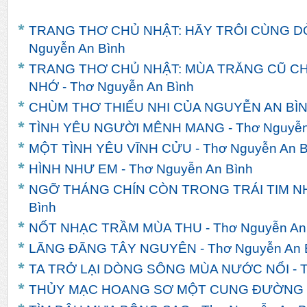
TRANG THƠ CHỦ NHẬT: HÃY TRÔI CÙNG D
Nguyễn An Bình
TRANG THƠ CHỦ NHẬT: MÙA TRĂNG CŨ C
NHỚ - Thơ Nguyễn An Bình
CHÙM THƠ THIẾU NHI CỦA NGUYỄN AN BÌ
TÌNH YÊU NGƯỜI MÊNH MANG - Thơ Nguyễn
MỘT TÌNH YÊU VĨNH CỬU - Thơ Nguyễn An B
HÌNH NHƯ EM - Thơ Nguyễn An Bình
NGỠ THÁNG CHÍN CÒN TRONG TRÁI TIM NHA
Bình
NỐT NHẠC TRẦM MÙA THU - Thơ Nguyễn An
LÃNG ĐÃNG TÂY NGUYÊN - Thơ Nguyễn An 
TA TRỞ LẠI DÒNG SÔNG MÙA NƯỚC NỔI - T
THỦY MẠC HOANG SƠ MỘT CUNG ĐƯỜNG - 