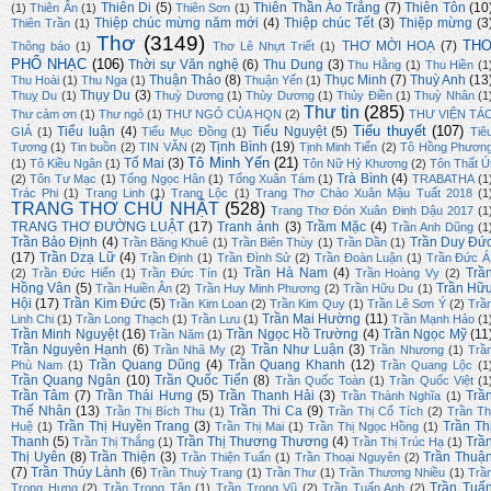
Thiên Di
(5)
Thiên Thần Áo Trắng
(7)
Thiên Tôn
(10
(1)
Thiên Ân
(1)
Thiên Sơn
(1)
Thiệp chúc mừng năm mới
(4)
Thiệp chúc Tết
(3)
Thiệp mừng
(3
Thiên Trần
(1)
Thơ
(3149)
TH
THƠ MỜI HOẠ
(7)
Thông báo
(1)
Thơ Lê Nhựt Triết
(1)
PHỔ NHẠC
(106)
Thời sự Văn nghệ
(6)
Thu Dung
(3)
Thu Hằng
(1)
Thu Hiền
(1
Thuận Thảo
(8)
Thục Minh
(7)
Thuỳ Anh
(13
Thu Hoài
(1)
Thu Nga
(1)
Thuận Yến
(1)
Thụy Du
(3)
Thuỵ Du
(1)
Thuỳ Dương
(1)
Thùy Dương
(1)
Thủy Điền
(1)
Thuỳ Nhân
(1
Thư tin
(285)
Thư cảm ơn
(1)
Thư ngỏ
(1)
THƯ NGỎ CỦA HQN
(2)
THƯ VIỆN TÁ
Tiểu thuyết
(107)
Tiểu luận
(4)
Tiểu Nguyệt
(5)
GIẢ
(1)
Tiểu Mục Đồng
(1)
Tiê
Tịnh Bình
(19)
Tương
(1)
Tin buồn
(2)
TIN VĂN
(2)
Tịnh Minh Tiến
(2)
Tô Hồng Phươn
Tô Minh Yến
(21)
Tố Mai
(3)
(1)
Tô Kiều Ngân
(1)
Tôn Nữ Hỷ Khương
(2)
Tôn Thất Ú
Trà Bình
(4)
(2)
Tôn Tư Mạc
(1)
Tống Ngọc Hân
(1)
Tống Xuân Tám
(1)
TRABATHA
(1
Trác Phi
(1)
Trang Linh
(1)
Trang Lộc
(1)
Trang Thơ Chào Xuân Mậu Tuất 2018
(1
TRANG THƠ CHỦ NHẬT
(528)
Trang Thơ Đón Xuân Đinh Dậu 2017
(1
TRANG THƠ ĐƯỜNG LUẬT
(17)
Tranh ảnh
(3)
Trầm Mặc
(4)
Trần Anh Dũng
(1
Trần Bảo Định
(4)
Trần Duy Đứ
Trần Băng Khuê
(1)
Trần Biên Thùy
(1)
Trần Dần
(1)
(17)
Trần Dzạ Lữ
(4)
Trần Định
(1)
Trần Đình Sử
(2)
Trần Đoàn Luận
(1)
Trần Đức Á
Trần Hà Nam
(4)
Trầ
(2)
Trần Đức Hiển
(1)
Trần Đức Tín
(1)
Trần Hoàng Vy
(2)
Hồng Vân
(5)
Trần Hữ
Trần Huiền Ân
(2)
Trần Huy Minh Phương
(2)
Trần Hữu Du
(1)
Hội
(17)
Trần Kim Đức
(5)
Trần Kim Loan
(2)
Trần Kim Quy
(1)
Trần Lê Sơn Ý
(2)
Trầ
Trần Mai Hường
(11)
Linh Chi
(1)
Trần Long Thạch
(1)
Trần Lưu
(1)
Trần Mạnh Hảo
(1
Trần Minh Nguyệt
(16)
Trần Ngọc Hồ Trường
(4)
Trần Ngọc Mỹ
(11
Trần Năm
(1)
Trần Nguyên Hạnh
(6)
Trần Như Luận
(3)
Trần Nhã My
(2)
Trần Nhương
(1)
Trầ
Trần Quang Dũng
(4)
Trần Quang Khanh
(12)
Phù Nam
(1)
Trần Quang Lộc
(1
Trần Quang Ngân
(10)
Trần Quốc Tiến
(8)
Trần Quốc Toàn
(1)
Trần Quốc Việt
(1
Trần Tâm
(7)
Trần Thái Hưng
(5)
Trần Thanh Hải
(3)
Trầ
Trần Thành Nghĩa
(1)
Thế Nhân
(13)
Trần Thi Ca
(9)
Trần Thị Bích Thu
(1)
Trần Thị Cổ Tích
(2)
Trần Th
Trần Thị Huyền Trang
(3)
Trần Th
Huệ
(1)
Trần Thị Mai
(1)
Trần Thị Ngọc Hồng
(1)
Thanh
(5)
Trần Thị Thương Thương
(4)
Trầ
Trần Thị Thắng
(1)
Trần Thị Trúc Hạ
(1)
Thị Uyên
(8)
Trần Thiện
(3)
Trần Thuậ
Trần Thiện Tuấn
(1)
Trần Thoại Nguyên
(2)
(7)
Trần Thúy Lành
(6)
Trần Thuỳ Trang
(1)
Trần Thư
(1)
Trần Thương Nhiều
(1)
Trầ
Trần Tuấ
Trọng Hưng
(2)
Trần Trọng Tân
(1)
Trần Trọng Vũ
(2)
Trần Tuấn Anh
(2)