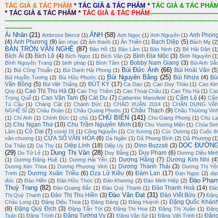
TÁC GIẢ & TÁC PHẨM
*
TÁC GIẢ & TÁC PHẨM
*
TÁC GIẢ & TÁC PHẨ
*
TÁC GIẢ & TÁC PHẨM
*
TÁC GIẢ & TÁC PHẨM
-----------------------------------
-------------------------------------------------------------------------------------------------------------
--------------
Ái Nhân
(21)
ẢNH
(58)
Anh Phon
Ambrose Bierce
(1)
Anh Ngọc
(1)
Anh Nguyên
(1)
(4)
Anh Phương
(9)
Bạch Diệp
(5)
âm nhạc
(2)
âm thanh
(1)
Ân Thiên
(1)
Bách Mỵ
(2
BÀN TRÒN VĂN NGHỆ
(87)
Bảo Hồ
(1)
Bảo Lâm
(1)
Bảo Ninh
(2)
Bé Hải Dân
(1
Bích Ái
(3)
Bích Lê
(4)
Bình Địa Mộc
(3)
Bích Ngọc
(1)
Bích Vân
(2)
Bình Nguyên
(1
Bobby Nam Giang
(3)
Bình Nguyên Trang
(2)
binh pháp
(1)
Bình Tâm
(1)
Bùi Anh Sắ
Bùi Đức Ánh
(66)
Bùi Hoài Vân
(5
(1)
Bùi Công Thuấn
(1)
Bùi Danh Hải Phong
(1)
Bùi Nguyên Bằng
(25)
Bùi Nhựa
(4)
Bù
Bùi Huyền Tương
(2)
Bùi Hữu Phước
(1)
Văn Bồng
(5)
BÚT KÝ
(17)
Bùi Việt Thắng
(2)
Ca Dao
(2)
Cao Duy Thảo
(1)
Cao Ki
Cao Thị Thu Hà
(3)
Quy
(1)
Cao Thọ Thêm
(2)
Cao Thoại Châu
(1)
Cao Thu Hà
(1)
Ca
Cao Văn Tam
(5)
Cát Du
(7)
Cẩm Lệ
(4)
Trọng Quế
(1)
Catherine Mansfield
(1)
Cẩ
Tú Cầu
(1)
Chàng Cát
(1)
Chánh Đức
(1)
CHÀO XUÂN 2014
(1)
CHÂN DUNG VĂ
Châu Thạch
(9)
NGHỆ SĨ
(2)
Châu Đoàn
(1)
Châu Quang Phước
(1)
Châu Thường Vin
CHỦ BIÊN
(141)
(1)
Chí Anh
(1)
Chính Đức
(1)
chủ
(1)
Chu Giang Phong
(1)
Chu La
Chu Ngạn Thư
(10)
Chu Trầm Nguyên Minh
(16)
(2)
Chu Vương Miện
(1)
Chúa Sơ
Cỏ Dại
(7)
Lâm
(1)
covid 19
(1)
Công Nguyễn
(1)
Cơ Xương
(1)
Cúc Dương
(1)
Cuộc th
CỬA SỔ VĂN HÓA
(6)
văn chương
(1)
Dạ Ngân
(1)
Dã Phong Bình
(2)
Dã Phương
(1
DỌC ĐƯỜN
Diệp Linh
(18)
Dino Buzzati
(3)
Dạ Thảo
(2)
Dạ Thy
(1)
Diệp Uy
(1)
(29)
Dung Thị Vân
(28)
Duy Phạm
(6)
Du Tử Lê
(1)
Duy Bằng
(1)
Dương Diệu Min
Dương Hằng
(7)
Dương Kim Nhi
(4
(1)
Dương Đăng Huệ
(1)
Dương Hải Yến
(2)
Dương Thành Thái
(3)
Dương Kim Thoa
(1)
Dương Phương Vinh
(1)
Dương Thị Yế
Dương Xuân Triều
(6)
Dzạ Lữ Kiều
(6)
Đàm Lan
(17)
Trinh
(2)
Đan Ngọc
(2)
đạ
Đào Phạ
đức
(2)
Đào Hiền
(2)
Đào Hữu Thức
(2)
Đào Khương
(2)
Đào Minh Hiệp
(2)
Thuỳ Trang
(82)
Đào Thanh Hoà
(14)
Đào Quang Bắc
(1)
Đào Quý Thạnh
(1)
Đà
Đào Văn Đạt
(31)
Đào Thị Thu Hiền
(3)
Đào Viết Bửu
(7)
Thị Quý Thanh
(1)
Đặn
Đặng Quốc Khán
Châu Long
(1)
Đặng Diệu Thoa
(1)
Đăng Đăng
(1)
Đăng Huỳnh
(1)
(8)
Đặng Quý Địch
(3)
Đặng Tấn Tới
(2)
Đặng Thị Hoa
(2)
Đặng Thị Xuân
(1)
Đặn
Đặng Tường Vy
(3)
Đặn
Toán
(1)
Đăng Trình
(1)
Đặng Văn Sử
(1)
Đặng Việt Trinh
(1)