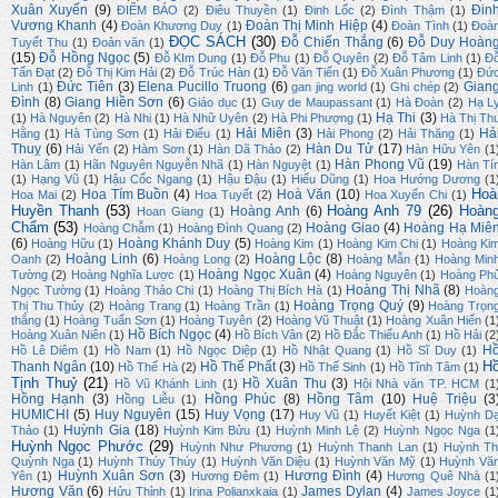
Xuân Xuyến
(9)
Đin
ĐIỂM BÁO
(2)
Điêu Thuyền
(1)
Đinh Lốc
(2)
Đình Thậm
(1)
Vương Khanh
(4)
Đoàn Thị Minh Hiệp
(4)
Đoàn Khương Duy
(1)
Đoàn Tình
(1)
Đoà
ĐỌC SÁCH
(30)
Đỗ Chiến Thắng
(6)
Đỗ Duy Hoàn
Tuyết Thu
(1)
Đoản văn
(1)
(15)
Đỗ Hồng Ngọc
(5)
Đỗ KIm Dung
(1)
Đỗ Phu
(1)
Đỗ Quyên
(2)
Đỗ Tâm Linh
(1)
Đ
Tấn Đạt
(2)
Đỗ Thị Kim Hải
(2)
Đỗ Trúc Hàn
(1)
Đỗ Văn Tiến
(1)
Đỗ Xuân Phương
(1)
Đứ
Đức Tiên
(3)
Elena Pucillo Truong
(6)
Gian
Linh
(1)
gan jing world
(1)
Ghi chép
(2)
Đình
(8)
Giang Hiền Sơn
(6)
Giáo dục
(1)
Guy de Maupassant
(1)
Hà Đoàn
(2)
Hạ L
Hạ Thi
(3)
(1)
Hà Nguyên
(2)
Hà Nhi
(1)
Hà Nhữ Uyên
(2)
Hà Phi Phượng
(1)
Hà Thị Th
Hải Miên
(3)
Hả
Hằng
(1)
Hà Tùng Sơn
(1)
Hải Điểu
(1)
Hải Phong
(2)
Hải Thăng
(1)
Thuỵ
(6)
Hàn Du Tử
(17)
Hải Yến
(2)
Hàm Sơn
(1)
Hàn Dã Thảo
(2)
Hàn Hữu Yên
(1
Hàn Phong Vũ
(19)
Hàn Lâm
(1)
Hãn Nguyên Nguyễn Nhã
(1)
Hàn Nguyệt
(1)
Hàn Tí
(1)
Hạng Vũ
(1)
Hậu Cốc Ngang
(1)
Hậu Đậu
(1)
Hiếu Dũng
(1)
Hoa Hướng Dương
(1
Hoà
Hoa Tím Buồn
(4)
Hoà Văn
(10)
Hoa Mai
(2)
Hoa Tuyết
(2)
Hoa Xuyến Chi
(1)
Huyền Thanh
(53)
Hoàng Anh 79
(26)
Hoàn
Hoàng Anh
(6)
Hoan Giang
(1)
Chẩm
(53)
Hoàng Giao
(4)
Hoàng Hạ Miê
Hoàng Chẫm
(1)
Hoàng Đình Quang
(2)
(6)
Hoàng Khánh Duy
(5)
Hoàng Hữu
(1)
Hoàng Kim
(1)
Hoàng Kim Chi
(1)
Hoàng Ki
Hoàng Linh
(6)
Hoàng Lộc
(8)
Oanh
(2)
Hoàng Long
(2)
Hoàng Mẫn
(1)
Hoàng Min
Hoàng Ngọc Xuân
(4)
Tường
(2)
Hoàng Nghĩa Lược
(1)
Hoàng Nguyên
(1)
Hoàng Ph
Hoàng Thị Nhã
(8)
Ngọc Tường
(1)
Hoàng Thảo Chi
(1)
Hoàng Thị Bích Hà
(1)
Hoàn
Hoàng Trọng Quý
(9)
Thị Thu Thủy
(2)
Hoàng Trang
(1)
Hoàng Trần
(1)
Hoàng Trọn
thắng
(1)
Hoàng Tuấn Sơn
(1)
Hoàng Tuyên
(2)
Hoàng Vũ Thuật
(1)
Hoàng Xuân Hiến
(1
Hồ Bích Ngọc
(4)
Hoàng Xuân Niên
(1)
Hồ Bích Vân
(2)
Hồ Đắc Thiếu Anh
(1)
Hồ Hải
(2
H
Hồ Lê Diêm
(1)
Hồ Nam
(1)
Hồ Ngọc Diệp
(1)
Hồ Nhật Quang
(1)
Hồ Sĩ Duy
(1)
H
Thanh Ngân
(10)
Hồ Thế Phất
(3)
Hồ Thế Hà
(2)
Hồ Thế Sinh
(1)
Hồ Tĩnh Tâm
(1)
Tịnh Thuỷ
(21)
Hồ Xuân Thu
(3)
Hồ Vũ Khánh Linh
(1)
Hội Nhà văn TP. HCM
(1
Hồng Hạnh
(3)
Hồng Phúc
(8)
Hồng Tâm
(10)
Huệ Triệu
(3
Hồng Liễu
(1)
HUMICHI
(5)
Huy Nguyên
(15)
Huy Vọng
(17)
Huy Vũ
(1)
Huyết Kiệt
(1)
Huỳnh D
Huỳnh Gia
(18)
Thảo
(1)
Huỳnh Kim Bửu
(1)
Huỳnh Minh Lệ
(2)
Huỳnh Ngọc Nga
(1
Huỳnh Ngọc Phước
(29)
Huỳnh Như Phương
(1)
Huỳnh Thanh Lan
(1)
Huỳnh Th
Quỳnh Nga
(1)
Huỳnh Thúy Thúy
(1)
Huỳnh Văn Diệu
(1)
Huỳnh Văn Mỹ
(1)
Huỳnh Vă
Huỳnh Xuân Sơn
(3)
Hương Đình
(4)
Yên
(1)
Hương Đêm
(1)
Hương Quê Nhà
(1
Hương Văn
(6)
James Dylan
(4)
Hửu Thỉnh
(1)
Irina Polianxkaia
(1)
James Joyce
(1