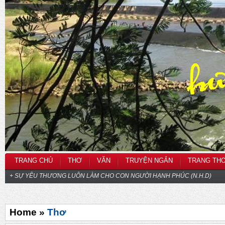
TRANG CHỦ
THƠ
VĂN
TRUYỆN NGẮN
TRANG TH
+ SỰ YÊU THƯƠNG LUÔN LÀM CHO CON NGƯỜI HẠNH PHÚC (N.H.D)
Home »
Thơ