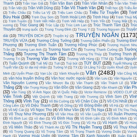
Thanh
(10)
Trần Văn Bạn
(16)
Trần Văn Nhân
(5)
Trần Vạn Giã
(2)
Trần Văn Thiê
Trần Võ Thành Văn
(24)
Trần Viết Dũng
(11)
(1)
Trần Việt
(1)
Triết học
(2)
Triều Â
Triệu Từ Truyền
(30)
Trịn
(2)
Triều Châu
(1)
Triều La Vỹ
(2)
Triệu Lam Châu
(1)
Bửu Hoài
(106)
Trịnh Hoài Linh
(5)
Trịnh Huy
(4)
Trịnh Duy Sơn
(2)
Trịnh Thuỳ M
(1)
Trịnh Tuyên
(1)
Trịnh Viết Hiền
(1)
Trịnh Viết Hiệp
(1)
Trịnh Yến
(2)
Trọng Mật
(2)
tr
Trúc Giang
(4)
Trúc Thanh Tâm
(12)
Trú
vương
(1)
Trúc Lập
(1)
Trúc Linh Lan
(2)
Thuyên
(3)
Truyệ
trung quốc
(1)
Trung Trung Đỉnh
(1)
Trung Y
(1)
Truong Nguyen
(1)
TRUYỆN NGẮN
(1173
dài
(10)
TRUYỆN DỊCH
(17)
Truyện ký
(2)
TRUYỆN VỪA
(14)
Trương Công Tưởng
(16)
Trương Đìn
Trương Diễm Phiến
(1)
Phượng
(8)
Trương Đình Tuấn
(3)
Trương Hồng Phúc
(14)
Trương Huỳnh Nh
Trườn
Trương Nam Chi
(5)
Trân
(2)
Trương Lan Anh
(1)
Trương Thanh Cường
(2)
Thắng
(65)
Trương Thị Thanh Tâm
(22)
Trường Thịnh
(6
Trương Thị Thúy
(2)
Trương Văn Dân
(21)
Tuấn Nguyễ
Trương Tri
(2)
Trương Viết Hùng
(1)
TTM
(1)
TÙY BÚT
(120)
(7)
Tuấn Quỳnh
(3)
Tuệ Mỹ
(1)
Tuti
(2)
Tuỳ bút
(2)
Tuyết Nhung
(2
Tuyết Vân
(1)
tứ đại mỹ nhân
(1)
Tường Vi
(1)
TX
(1)
Út Lãng Tử
(1)
Uyên Khuê
(2)
Uyê
Văn
(2483)
Minh
(1)
Uyển Phan
(1)
Vạn Lộc
(1)
Vành Khuyên
(1)
Văn Công M
văn hóa truyền thống
(5)
Văn học nước ngoài
(13)
(2)
Văn Lưu
(1)
Văn Nguyên
(1
Vă
Văn Nguyên Lương
(7)
Văn Nhược Ba
(1)
Văn Thạnh
(2)
Văn Thành Lê
(1)
Thắng
(23)
Vân Ph
Vân Đồn
(3)
Vân Giang
(12)
Văn Trọng Hùng
(1)
Vân Khanh
(2)
(32)
Vân Tùng
(2)
Vi Ánh Ngọc
(2)
Vi Quốc Hiệp
(1)
Victor Remizov
(1)
VIDEO CLIP
(2
Viễn Trình
(25)
Vĩn
Vĩnh Sơn
(7)
Việt Quỳnh
(1)
Việt Trang
(1)
Việt Trương
(1)
Thông
(43)
Vĩnh Tuy
(21)
Võ Chân Cửu
(17)
Võ Chí Nhất
(3)
Võ Bá Cường
(1)
V
Võ Diệu Thanh
(18)
Võ Đông Điền
(4)
Công Liêm
(1)
Võ Dõng
(1)
Võ Hà
(1)
Võ Hạn
Võ Ngọc Thọ
(4)
Võ Như Văn
(3)
Võ Thị Nga
(13)
(2)
Võ Mỹ Cát
(1)
Võ Thị Thu Thủ
Võ Thuỵ Như Phương
(15)
Võ Xuân Phươn
(1)
Võ Văn Hoa
(1)
Võ Văn Luyến
(1)
(3)
Vũ Đình Huy
(9)
Vũ Bình Lục
(1)
vũ đạo
(1)
Vũ Đình Liên
(1)
Vũ Đình Minh
(1)
V
Vũ Hạnh
(3)
Đình Nguyệt
(2)
Vũ Đình Thung
(2)
Vũ Đức Trọng
(1)
Vũ Hạ
(1)
Vũ Hùn
Vũ Thị Huyền Trang
(115)
Vũ Miên Thảo
(5)
Vũ Thụy Khu
(2)
Vũ Thành An
(1)
(8)
Vũ Trọng Quang
(1)
Vũ Trọng Tâm
(2)
Vũ Trọng Thanh
(1)
Vương Doãn
(1)
Vươn
Vương Hoài Uyên
(4)
Vương Tâm
(3)
Xanh Nguyên
(4)
Hạnh
(1)
Xuân Đài
(1