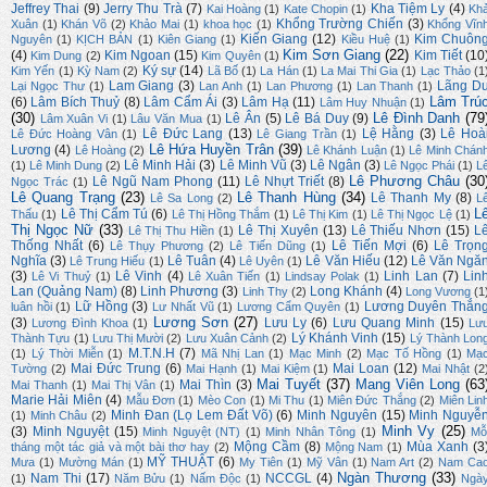
Jeffrey Thai
(9)
Jerry Thu Trà
(7)
Kha Tiệm Ly
(4)
Kai Hoàng
(1)
Kate Chopin
(1)
Kh
Khổng Trường Chiến
(3)
Xuân
(1)
Khán Võ
(2)
Khảo Mai
(1)
khoa học
(1)
Khổng Vĩn
Kiến Giang
(12)
Kim Chuôn
Nguyên
(1)
KỊCH BẢN
(1)
Kiên Giang
(1)
Kiều Huệ
(1)
Kim Sơn Giang
(22)
(4)
Kim Ngoan
(15)
Kim Tiết
(10
Kim Dung
(2)
Kim Quyên
(1)
Ký sự
(14)
Kim Yến
(1)
Kỳ Nam
(2)
Lã Bố
(1)
La Hán
(1)
La Mai Thi Gia
(1)
Lạc Thảo
(1
Lam Giang
(3)
Lãng D
Lại Ngọc Thư
(1)
Lan Anh
(1)
Lan Phương
(1)
Lan Thanh
(1)
Lâm Trú
(6)
Lâm Bích Thuỷ
(8)
Lâm Cẩm Ái
(3)
Lâm Hạ
(11)
Lâm Huy Nhuận
(1)
(30)
Lê Đình Danh
(79
Lê Ân
(5)
Lê Bá Duy
(9)
Lâm Xuân Vi
(1)
Lâu Văn Mua
(1)
Lê Đức Lang
(13)
Lệ Hằng
(3)
Lê Hoà
Lê Đức Hoàng Vân
(1)
Lê Giang Trần
(1)
Lê Hứa Huyền Trân
(39)
Lương
(4)
Lê Hoàng
(2)
Lê Khánh Luận
(1)
Lê Minh Chán
Lê Minh Hải
(3)
Lê Minh Vũ
(3)
Lê Ngân
(3)
(1)
Lê Minh Dung
(2)
Lê Ngọc Phái
(1)
L
Lê Phương Châu
(30
Lê Ngũ Nam Phong
(11)
Lê Nhựt Triết
(8)
Ngọc Trác
(1)
Lê Quang Trạng
(23)
Lê Thanh Hùng
(34)
Lê Thanh My
(8)
Lê Sa Long
(2)
L
L
Lê Thị Cẩm Tú
(6)
Thấu
(1)
Lê Thị Hồng Thắm
(1)
Lê Thị Kim
(1)
Lê Thị Ngọc Lệ
(1)
Thị Ngọc Nữ
(33)
Lê Thị Xuyên
(13)
Lê Thiếu Nhơn
(15)
L
Lê Thị Thu Hiền
(1)
Thống Nhất
(6)
Lê Tiến Mợi
(6)
Lê Trọn
Lê Thụy Phương
(2)
Lê Tiến Dũng
(1)
Nghĩa
(3)
Lê Tuân
(4)
Lê Văn Hiếu
(12)
Lê Văn Ngă
Lê Trung Hiếu
(1)
Lê Uyên
(1)
(3)
Lê Vinh
(4)
Linh Lan
(7)
Lin
Lê Vi Thuỷ
(1)
Lê Xuân Tiến
(1)
Lindsay Polak
(1)
Lan (Quảng Nam)
(8)
Linh Phương
(3)
Long Khánh
(4)
Linh Thy
(2)
Long Vương
(1
Lữ Hồng
(3)
Lương Duyên Thắn
luân hồi
(1)
Lư Nhất Vũ
(1)
Lương Cẩm Quyên
(1)
Lương Sơn
(27)
(3)
Lưu Ly
(6)
Lưu Quang Minh
(15)
Lương Đình Khoa
(1)
Lư
Lý Khánh Vinh
(15)
Thành Tựu
(1)
Lưu Thị Mười
(2)
Lưu Xuân Cảnh
(2)
Lý Thành Lon
M.T.N.H
(7)
(1)
Lý Thời Miễn
(1)
Mã Nhị Lan
(1)
Mạc Minh
(2)
Mạc Tố Hồng
(1)
Mạ
Mai Đức Trung
(6)
Mai Loan
(12)
Tường
(2)
Mai Hạnh
(1)
Mai Kiệm
(1)
Mai Nhật
(2
Mai Tuyết
(37)
Mang Viên Long
(63
Mai Thìn
(3)
Mai Thanh
(1)
Mai Thị Vân
(1)
Marie Hải Miên
(4)
Mẫu Đơn
(1)
Mèo Con
(1)
Mi Thu
(1)
Miên Đức Thắng
(2)
Miên Lin
Minh Đan (Lọ Lem Đất Võ)
(6)
Minh Nguyên
(15)
Minh Nguyễ
(1)
Minh Châu
(2)
Minh Vy
(25)
(3)
Minh Nguyệt
(15)
Minh Nguyệt (NT)
(1)
Minh Nhân Tông
(1)
Mỗ
Mộng Cầm
(8)
Mùa Xanh
(3
tháng một tác giả và một bài thơ hay
(2)
Mộng Nam
(1)
MỸ THUẬT
(6)
Mưa
(1)
Mường Mán
(1)
My Tiên
(1)
Mỹ Vân
(1)
Nam Art
(2)
Nam Ca
Ngàn Thương
(33)
Nam Thi
(17)
NCCGL
(4)
(1)
Năm Bửu
(1)
Nấm Độc
(1)
Ngà