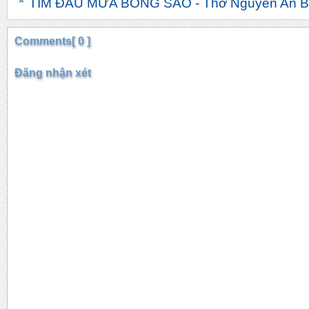
TÌM ĐÂU MƯA BÔNG SAO - Thơ Nguyễn An B
Comments[ 0 ]
Đăng nhận xét