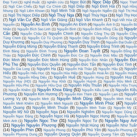
Ngọc Diệp
(35)
Ngọc Bút
(8)
Đẹp Tươi
(1)
nghệ thuật.
(1)
nghiên cứu
(1)
Ngọc Thịn
Ngô Diệp
(6)
Ngô Đình Hải
(7)
(1)
Ngô Càn Chiểu
(1)
Ngô Cự Chính
(2)
Ngô Hồn
Ngô Minh Trãi
(3)
Nhung
(1)
Ngô Liêm Khoan
(1)
Ngô Nguyên Ngiễm
(1)
Ngô Thị Ho
Ngô Thuý Nga
(30)
Ngô Thị Ngọc Diệp
(10)
Ngô Thúy Nga
(16)
Ngô Thy Họ
(1)
Ngô Văn Cư
(52)
(7)
Ngô Văn Giảng
(11)
Ngô Văn Khanh
(17)
Ngô Viết Hòa
(2
Nguyễn An Bình
(70)
Nguyễn An Đình
(4)
Nguyễn
(1)
Nguyễn Ánh 9
(1)
Nguyễn B
Nguyê
Nhân
(1)
Nguyễn Bích Sao Linh
(1)
Nguyễn Bình
(1)
Nguyễn Bính Hồng Cầu
(2)
Cẩn
(26)
Nguyễn Chinh
(4)
Nguyễn Châu
(2)
Nguyễn Công Thụ
(2)
Nguyễn Côn
Nguyễ
Tùng Chinh
(1)
Nguyễn Cử Tú Quỳnh
(2)
Nguyên Diệp
(1)
Nguyễn Dũng
(1)
Duy Khương
(6)
Nguyễn Duy Thịnh
(3)
Nguyễn Duy Phương
(1)
Nguyễn Đại Duẩn
(2
Nguyễn Đặng Mừng
(3)
Nguyễn Đăng Thanh
(20)
Nguyễn Đăng Trình
(4)
Nguyễ
Nguyễn Đoan Tuyết
(25)
Đình Bảng
(1)
Nguyễn Đình Trọng
(1)
Nguyễn Đồng Bộ
Nguyễn Đức Chính
(5)
Nguyễ
Thảo
(1)
Nguyễn Đức Cơ
(1)
Nguyễn Đức Mậu
(2)
Nguyễn Đứ
Đức Minh
(6)
Nguyễn Đức Minh Hùng
(10)
Nguyễn Đức Nhân
(1)
Phú Thọ
(26)
Nguyễn Đức Quyền
(4)
Nguyễn Đức Tấn
(6)
Nguyễn Đức Tình
(4
Nguyên Hạ
(11)
Nguyễ
Nguyễn Gia Long
(1)
Nguyễn Hải Thảo
(2)
Nguyễn Hậu
(2)
Hiếu
(8)
Nguyễn Hiếu Học
(2)
Nguyễn Hòa Hiệp
(2)
Nguyễn Hoài Ân
(1)
Nguyễn Hoàn
Nguyễn Huệ
(3)
Nguyễn Huy
(3
Thức
(2)
Nguyễn Hồng Diệu
(1)
Nguyên Hùng
(1)
Nguyễn Huy (HD)
(1)
Nguyễn Huy Khôi
(1)
Nguyễn Huỳnh
(1)
Nguyễn Hữu Minh
(1
Nguyễn Hữu Thuần
(4)
Nguyễn Hữu Phú
(1)
Nguyễn Hữu Quý
(2)
Nguyễn Hữu Trun
Nguyễn Khoa Đăng
(51)
Nguyễn Kiề
(2)
Nguyễn Khiêm
(1)
Nguyễn Kiều Lam
(2)
Phương
(3)
Nguyễn Kim Hương
(7)
Nguyễ
Nguyễn Kim Thịnh
(1)
Nguyễn Lam
(2)
Nguyễn Minh Dũng
(46)
Lương Vỵ
(4)
Nguyên Minh
(1)
Nguyễn Minh Hoà
(1
Nguyễn Minh Phúc
(47)
Nguyễ
Nguyễn Minh Khiêm
(1)
Nguyễn Minh Nguyệt
(1)
Minh Quang
(5)
Nguyễn Minh Thuận
(9)
Nguyễn Minh Toàn
(1)
Nguyễn Mỳ
(1
Nguyễn Mỹ Nữ
(3)
Nguyễn Nga
(14)
Nguyễn Nghiêm
(3)
Nguyễn Ngọc Dũng
(1
Nguyễn Ngọc Hà
(4)
Nguyễn Ngọc Hưng
(6)
Nguyễn Ngọc Đặng
(1)
Nguyễn Ngọ
Nguyễn Ngọc Thơ
(31)
Nguyễn Nguy An
Nguyễn Ngọc Tư
(5)
Minh Anh
(1)
(21)
Nguyễn Nguyên Phượng
(69)
Nguyễn Nhật Hùng
(4)
Nguyễn Như Tuấ
Nguyễn Phin
(30)
(14)
Nguyễn Phú Yên
(8)
Nguyên Phong
(1)
Nguyễn Phượng
(2
Nguyễn Quang Quân
(8)
Nguyễn Phương Dung
(2)
Nguyễn Quang Tâm
(2)
Nguyễ