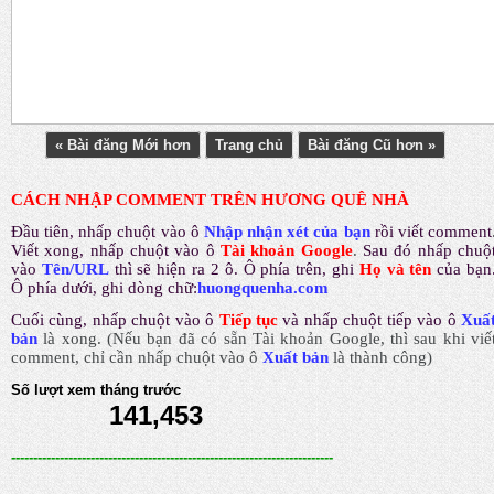
« Bài đăng Mới hơn
Trang chủ
Bài đăng Cũ hơn »
CÁCH NHẬP COMMENT TRÊN HƯƠNG QUÊ NHÀ
Đầu tiên, nhấp chuột vào ô
Nhập nhận xét của bạn
rồi viết comment
Viết xong, nhấp chuột vào ô
Tài khoản Google
.
Sau đó nhấp chuộ
vào
Tên/URL
thì sẽ hiện ra 2 ô. Ô phía trên, ghi
Họ và tên
của bạn
Ô phía dưới, ghi dòng chữ:
huongquenha.com
Cuối cùng, nhấp chuột vào ô
Tiếp tục
và nhấp chuột tiếp vào ô
Xuấ
bản
là xong.
(Nếu bạn đã có sẵn Tài khoản Google, thì sau khi viế
comment, chỉ cần nhấp chuột vào ô
Xuất bản
là thành công
)
Số lượt xem tháng trước
141,453
-------------------------------------------------------------------------