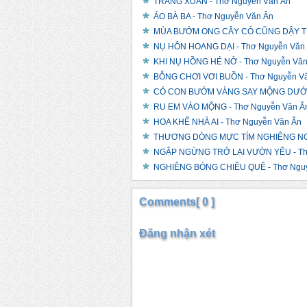
TRĂNG XUÂN - Thơ Nguyễn Văn Ân
ÁO BÀ BA - Thơ Nguyễn Văn Ân
MÙA BƯỚM ONG CÂY CỎ CŨNG DẬY THÌ
NỤ HÔN HOANG DẠI - Thơ Nguyễn Văn
KHI NỤ HỒNG HÉ NỞ - Thơ Nguyễn Văn
BỖNG CHƠI VƠI BUỒN - Thơ Nguyễn V
CÓ CON BƯỚM VÀNG SAY MỘNG DƯỚI H
RU EM VÀO MỘNG - Thơ Nguyễn Văn Â
HOA KHẾ NHÀ AI - Thơ Nguyễn Văn Ân
THƯƠNG DÒNG MỰC TÍM NGHIÊNG NGH
NGẬP NGỪNG TRỞ LẠI VƯỜN YÊU - Th
NGHIÊNG BÓNG CHIỀU QUÊ - Thơ Nguy
Comments[ 0 ]
Đăng nhận xét