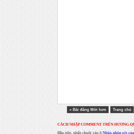
« Bài đăng Mới hơn
Trang chủ
CÁCH NHẬP COMMENT TRÊN HƯƠNG Q
Đầu tiên, nhấp chuột vào ô
Nhập nhận xét củ