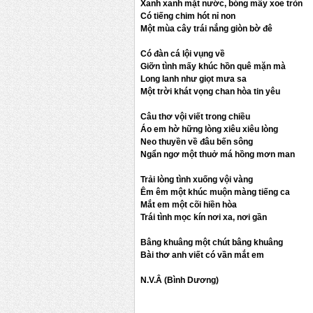
Xanh xanh mặt nước, bóng mây xoe tròn
Có tiếng chim hót nỉ non
Một mùa cây trái nắng giòn bờ đê
Có đàn cá lội vụng về
Giỡn tình mấy khúc hồn quê mặn mà
Long lanh như giọt mưa sa
Một trời khát vọng chan hòa tin yêu
Câu thơ vội viết trong chiều
Áo em hờ hững lòng xiêu xiêu lòng
Neo thuyền về đâu bến sông
Ngẩn ngơ một thuở má hồng mơn man
Trải lòng tình xuống vội vàng
Êm êm một khúc muộn màng tiếng ca
Mắt em một cõi hiền hòa
Trái tình mọc kín nơi xa, nơi gần
Bâng khuâng một chút bâng khuâng
Bài thơ anh viết có vần mắt em
N.V.Â (Bình Dương)