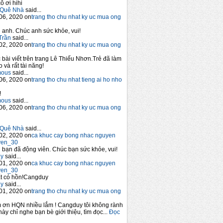
ô ơi hihi
Quê Nhà
said...
06, 2020 on
trang tho chu nhat ky uc mua ong
anh. Chúc anh sức khỏe, vui!
Trần
said...
02, 2020 on
trang tho chu nhat ky uc mua ong
 bài viết trên trang Lê Thiếu Nhơn.Trẻ đã làm
 và rất tài năng!
mous
said...
06, 2020 on
trang tho chu nhat tieng ai ho nho
!
mous
said...
06, 2020 on
trang tho chu nhat ky uc mua ong
Quê Nhà
said...
02, 2020 on
ca khuc cay bong nhac nguyen
yen_30
bạn đã động viên. Chúc bạn sức khỏe, vui!
y
said...
01, 2020 on
ca khuc cay bong nhac nguyen
yen_30
t có hồn!Cangduy
y
said...
01, 2020 on
trang tho chu nhat ky uc mua ong
 ơn HQN nhiều lắm ! Cangduy tôi không rành
này chỉ nghe bạn bè giới thiệu, tìm đọc...
Đọc