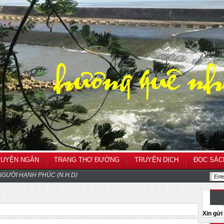
RUYỆN NGẮN
TRANG THƠ ĐƯỜNG
TRUYỆN DỊCH
ĐỌC SÁC
GƯỜI HẠNH PHÚC (N.H.D)
Xin gử