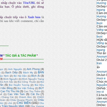
 nhấp chuột vào
Tên/URL
thì sẽ
Hương 
OnSep 
của bạn. Ô phía dưới, ghi dòng
ngang
Cảm ơn 
Hương 
ấp chuột tiếp vào ô
Xuất bản
là
OnSep 
hì sau khi viết comment, chỉ cần
buoi
Cẩm ơn 
Vđhp
sa
OnSep 
buoi
HQN rất
VĐhp
sa
---------
OnSep 
ngang
Thơ ấn 
ẨM
*
TÁC GIẢ & TÁC PHẨM
*
Anony
ẨM
-------------------------------------------
OnJul 2
----------------------------------------------
tran
👍
Anh Phong
(4)
gọc
(1)
Anh Nguyên
(1)
Anony
BÀN
Bạch Diệp
(5)
n
(1)
Bách Mỵ
(2)
OnJun 0
Bích Ái
(3)
ảo Ninh
(2)
Bé Hải Dân
(1)
muoi e
(3)
Bình Nguyên
(1)
Bình Nguyên Trang
Chúc m
Bùi Anh Sắc
(1)
Bùi Công Thuấn
(1)
Bùi
Nguyễn
Vân
(5)
Bùi Huyền Tương
(2)
Bùi Hữu
OnFeb 
i Văn Bồng
(5)
BÚT
Bùi Việt Thắng
(2)
Cao Thị Thu Hà
(3)
mo oi
Cao Thọ Thêm
(2)
Cao Văn Tam
(5)
Cát Du
(7)
uế
(1)
Cả ba b
)
Chàng Cát
(1)
Chánh Đức
(1)
CHÀO
cảm xúc
Châu
Đoàn
(1)
Châu Quang Phước
(1)
Anony
CHỦ BIÊN
(141)
Đức
(1)
chủ
(1)
Chu
OnDec 
u Trầm Nguyên Minh
(16)
Chu Vương