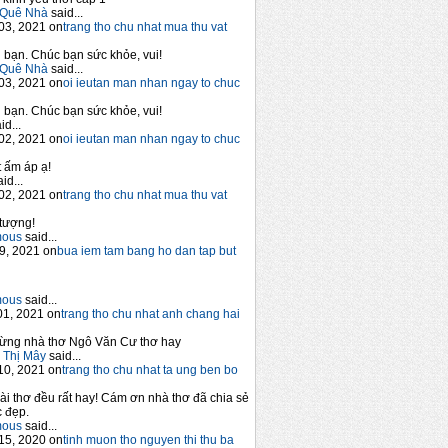
Quê Nhà
said...
03, 2021 on
trang tho chu nhat mua thu vat
bạn. Chúc bạn sức khỏe, vui!
Quê Nhà
said...
03, 2021 on
oi ieutan man nhan ngay to chuc
bạn. Chúc bạn sức khỏe, vui!
id...
02, 2021 on
oi ieutan man nhan ngay to chuc
 ấm áp ạ!
id...
02, 2021 on
trang tho chu nhat mua thu vat
tượng!
mous
said...
9, 2021 on
bua iem tam bang ho dan tap but
mous
said...
1, 2021 on
trang tho chu nhat anh chang hai
ừng nhà thơ Ngô Văn Cư thơ hay
 Thị Mây
said...
10, 2021 on
trang tho chu nhat ta ung ben bo
ài thơ đều rất hay! Cám ơn nhà thơ đã chia sẻ
 đẹp.
mous
said...
15, 2020 on
tinh muon tho nguyen thi thu ba