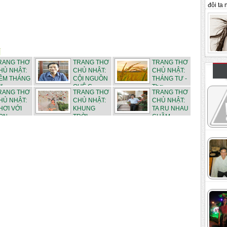
đôi ta n
RANG THƠ
TRANG THƠ
TRANG THƠ
HỦ NHẬT:
CHỦ NHẬT:
CHỦ NHẬT:
ÊM THÁNG
CỘI NGUỒN
THÁNG TƯ -
 - ...
QUÊ C...
Thơ ...
RANG THƠ
TRANG THƠ
TRANG THƠ
HỦ NHẬT:
CHỦ NHẬT:
CHỦ NHẬT:
HƠI VỚI
KHUNG
TA RU NHAU
N - ...
TRỜI
CHẦM...
THÁN...