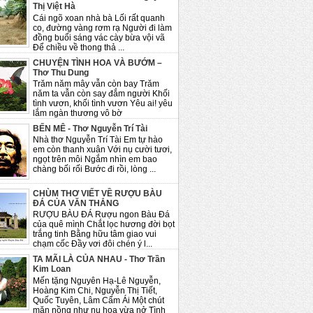
Thị Việt Hà
Cái ngõ xoan nhà bà Lối rất quanh
co, đường vàng rơm rạ Người đi làm
đồng buổi sáng vác cày bừa vội vã
Để chiều về thong thả ...
CHUYỆN TÌNH HOA VÀ BƯỚM –
Thơ Thu Dung
Trăm năm mây vẫn còn bay Trăm
năm ta vẫn còn say đắm người Khối
tình vươn, khối tình vươn Yêu ai! yêu
lắm ngàn thương vô bờ
BẾN MÊ - Thơ Nguyễn Trí Tài
Nhà thơ Nguyễn Trí Tài Em tự hào
em còn thanh xuân Với nụ cười tươi,
ngọt trên môi Ngắm nhìn em bao
chàng bối rối Bước đi rồi, lòng ...
CHÙM THƠ VIẾT VỀ RƯỢU BÀU
ĐÁ CỦA VĂN THẮNG
RƯỢU BÀU ĐÁ Rượu ngon Bàu Đá
của quê mình Chắt lọc hương đời bọt
trắng tinh Bằng hữu tâm giao vui
chạm cốc Đầy vơi đôi chén ý l...
TA MÃI LÀ CỦA NHAU - Thơ Trần
Kim Loan
Mến tặng Nguyên Hạ-Lê Nguyễn,
Hoàng Kim Chi, Nguyễn Thị Tiết,
Quốc Tuyên, Lâm Cẩm Ái Một chút
mặn nồng như nụ hoa vừa nở Tình