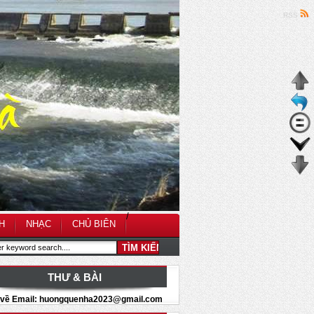
RSS
/
H
NHẠC
CHỦ BIÊN
THƯ & BÀI
i về Email: huongquenha2023@gmail.com