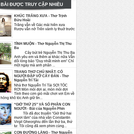
BÀI ĐƯỢC TRUY CẬP NHIỀU
KHÚC TRĂNG XƯA - Thơ Trịnh
Bửu Hoài
Trăng vẫn về Gác mái hiên xưa
Rượu vẫn nở Trên vành ly thuở trước
TÌNH MUỘN - Thơ Nguyễn Thị Thu
Ba
Cây bút trẻ Nguyễn Thị Thu Ba
Anh yêu em và thêm ai khác nữa Vẫn
dối lòng bảo “Duy nhất mình em” Chỉ
một ngày mà anh phân ...
TRANG THƠ CHỦ NHẬT: CÓ
NGƯỜI ĐẬP VỠ CÂY ĐÀN - Thơ
Nguyễn Trí Tài
Nhà thơ Nguyễn Trí Tài SỢI TÓC
RƠI Mòn mỏi đợi ai, mòn mỏi đợi
Tình theo cơn gió mãi chơi vơi Em về
hỏng khô tóc Anh giữ tìn...
“GIỜ THỨ 25” VÀ SỐ PHẬN CON
NGƯỜI - Bài của Nguyễn Phin
Tôi đã đọc truyện “Giờ thứ hai
mươi lăm” của nhà văn Constantin
Virgil Gheorghiu đến lần thứ ba, thứ
tư. Tôi cũng đã xem phim cùng...
CON ĐƯỜNG LÀNG - Thơ Nguyễn