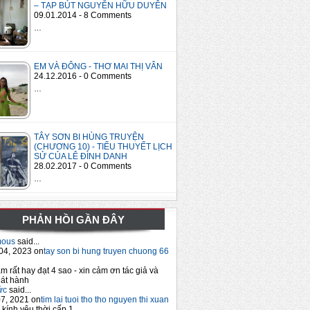
– TẠP BÚT NGUYỄN HỮU DUYÊN
09.01.2014 - 8 Comments
…
EM VÀ ĐÔNG - THƠ MAI THỊ VÂN
24.12.2016 - 0 Comments
…
TÂY SƠN BI HÙNG TRUYỆN
(CHƯƠNG 10) - TIỂU THUYẾT LỊCH
SỬ CỦA LÊ ĐÌNH DANH
28.02.2017 - 0 Comments
…
PHẢN HỒI GẦN ĐÂY
mous
said...
04, 2023 on
tay son bi hung truyen chuong 66
m rất hay đạt 4 sao - xin cảm ơn tác giả và
át hành
ức
said...
7, 2021 on
tim lai tuoi tho tho nguyen thi xuan
 kính yêu thời cấp 1