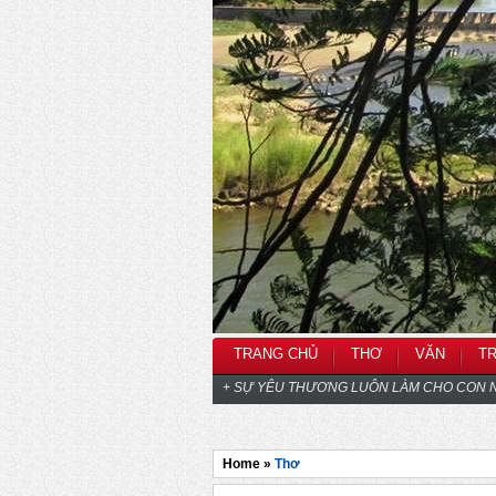
TRANG CHỦ
THƠ
VĂN
T
+ SỰ YÊU THƯƠNG LUÔN LÀM CHO CON N
Home »
Thơ