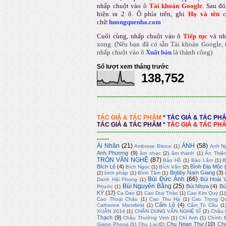
nhấp chuột vào ô
Tài khoản Google
.
Sau đó
hiện ra 2 ô. Ô phía trên, ghi
Họ và tên
chữ:
huongquenha.com
Cuối cùng, nhấp chuột vào ô
Tiếp tục
và nh
xong.
(Nếu bạn đã có sẵn Tài khoản Google, t
nhấp chuột vào ô
Xuất bản
là thành công
)
Số lượt xem tháng trước
138,752
----------------------------------------------------------------
TÁC GIẢ & TÁC PHẨM
*
TÁC GIẢ & TÁC PH
TÁC GIẢ & TÁC PHẨM
*
TÁC GIẢ & TÁC PH
----------------------------------------------------------------
------
Ái Nhân
(21)
ẢNH
(58)
Ambrose Bierce
(1)
Anh N
Anh Phương
(9)
âm nhạc
(2)
âm thanh
(1)
Ân Thiê
TRÒN VĂN NGHỆ
(87)
Bảo Hồ
(1)
Bảo Lâm
(1)
B
Bích Lê
(4)
Bình Địa Mộc
Bích Ngọc
(1)
Bích Vân
(2)
Bobby Nam Giang
(3)
(2)
binh pháp
(1)
Bình Tâm
(1)
Bùi Đức Ánh
(66)
Bùi Hoài 
Danh Hải Phong
(1)
Bùi Nguyên Bằng
(25)
Bùi Nhựa
(4)
Bù
Phước
(1)
KÝ
(17)
Ca Dao
(2)
Cao Duy Thảo
(1)
Cao Kim Quy
(1)
Cao Thoại Châu
(1)
Cao Thu Hà
(1)
Cao Trọng Q
Cẩm Lệ
(4)
Catherine Mansfield
(1)
Cẩm Tú Cầu
(1
XUÂN 2014
(1)
CHÂN DUNG VĂN NGHỆ SĨ
(2)
Châu 
Thạch
(9)
Châu Thường Vinh
(1)
Chí Anh
(1)
Chính 
Chu Ngạn Thư
(10)
Ch
Giang Phong
(1)
Chu Lai
(2)