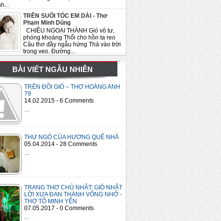
h...
TRÊN SUỐI TÓC EM DÀI - Thơ
Phạm Minh Dũng
CHIỀU NGOẠI THÀNH Gió vô tư,
phóng khoáng Thổi cho hồn ta reo
Câu thơ đầy ngẫu hứng Thả vào trời
trong veo. Đường...
BÀI VIẾT NGẪU NHIÊN
TRÊN ĐỒI GIÓ – THƠ HOÀNG ANH
79
14.02.2015 - 6 Comments
…
THƯ NGỎ CỦA HƯƠNG QUÊ NHÀ
05.04.2014 - 28 Comments
…
TRANG THƠ CHỦ NHẬT: GIÓ NHẶT
LỜI XƯA ĐAN THÀNH VÕNG NHỚ -
THƠ TÔ MINH YẾN
07.05.2017 - 0 Comments
…