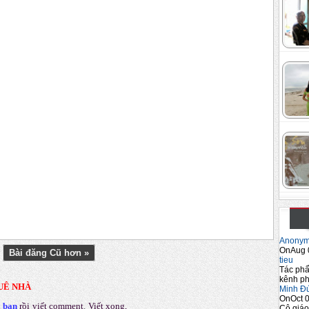
Anony
OnAug 
Bài đăng Cũ hơn »
tieu
Tác phẩ
kênh ph
UÊ NHÀ
Minh Đ
OnOct 0
a bạn
rồi viết comment
.
Viết xong,
Cô giáo