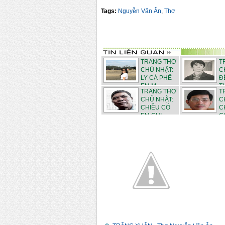
Tags:
Nguyễn Văn Ân
,
Thơ
TRANG THƠ
T
CHỦ NHẬT:
C
LY CÀ PHÊ
Đ
EM M...
TƯ
TRANG THƠ
T
CHỦ NHẬT:
C
CHIỀU CÓ
C
EM CHI...
CO