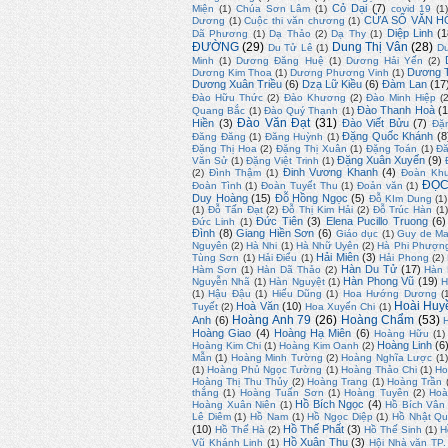
Cỏ Dại
(7)
Miện
(1)
Chúa Sơn Lâm
(1)
covid 19
(1
CỬA SỔ VĂN H
Dương
(1)
Cuộc thi văn chương
(1)
Diệp Linh
(1
Dã Phương
(1)
Dạ Thảo
(2)
Dạ Thy
(1)
ĐƯỜNG
(29)
Dung Thị Vân
(28)
Du Tử Lê
(1)
D
Minh
(1)
Dương Đăng Huệ
(1)
Dương Hải Yến
(2)
Dương T
Dương Kim Thoa
(1)
Dương Phương Vinh
(1)
Dương Xuân Triều
(6)
Dzạ Lữ Kiều
(6)
Đàm Lan
(17
Đào Hữu Thức
(2)
Đào Khương
(2)
Đào Minh Hiệp
(
Đào Thanh Hoà
(1
Quang Bắc
(1)
Đào Quý Thạnh
(1)
Đào Văn Đạt
(31)
Hiền
(3)
Đào Viết Bửu
(7)
Đặ
Đặng Quốc Khánh
(8
Đăng Đăng
(1)
Đăng Huỳnh
(1)
Đặng Thị Hoa
(2)
Đặng Thị Xuân
(1)
Đặng Toán
(1)
Đă
Đặng Xuân Xuyến
(9)
Văn Sử
(1)
Đặng Việt Trinh
(1)
Đinh Vương Khanh
(4)
(2)
Đình Thậm
(1)
Đoàn Kh
ĐỌC
Đoàn Tình
(1)
Đoàn Tuyết Thu
(1)
Đoản văn
(1)
Duy Hoàng
(15)
Đỗ Hồng Ngọc
(5)
Đỗ KIm Dung
(1)
(1)
Đỗ Tấn Đạt
(2)
Đỗ Thị Kim Hải
(2)
Đỗ Trúc Hàn
(1
Đức Tiên
(3)
Elena Pucillo Truong
(6)
Đức Linh
(1)
Đình
(8)
Giang Hiền Sơn
(6)
Giáo dục
(1)
Guy de Ma
Nguyên
(2)
Hà Nhi
(1)
Hà Nhữ Uyên
(2)
Hà Phi Phượn
Hải Miên
(3)
Tùng Sơn
(1)
Hải Điểu
(1)
Hải Phong
(2)
Hàn Du Tử
(17)
Hàm Sơn
(1)
Hàn Dã Thảo
(2)
Hàn
Hàn Phong Vũ
(19)
Nguyễn Nhã
(1)
Hàn Nguyệt
(1)
H
(1)
Hậu Đậu
(1)
Hiếu Dũng
(1)
Hoa Hướng Dương
(
Hoài Huy
Hoà Văn
(10)
Tuyết
(2)
Hoa Xuyến Chi
(1)
Hoàng Anh 79
(26)
Hoàng Chẩm
(53)
Anh
(6)
Hoàng Giao
(4)
Hoàng Hạ Miên
(6)
Hoàng Hữu
(1)
Hoàng Linh
(6
Hoàng Kim Chi
(1)
Hoàng Kim Oanh
(2)
Mẫn
(1)
Hoàng Minh Tường
(2)
Hoàng Nghĩa Lược
(1)
(1)
Hoàng Phủ Ngọc Tường
(1)
Hoàng Thảo Chi
(1)
Ho
Hoàng Thị Thu Thủy
(2)
Hoàng Trang
(1)
Hoàng Trần
thắng
(1)
Hoàng Tuấn Sơn
(1)
Hoàng Tuyên
(2)
Hoà
Hồ Bích Ngọc
(4)
Hoàng Xuân Niên
(1)
Hồ Bích Vân
Lê Diêm
(1)
Hồ Nam
(1)
Hồ Ngọc Diệp
(1)
Hồ Nhật Q
(10)
Hồ Thế Phất
(3)
Hồ Thế Hà
(2)
Hồ Thế Sinh
(1)
H
Hồ Xuân Thu
(3)
Vũ Khánh Linh
(1)
Hội Nhà văn TP