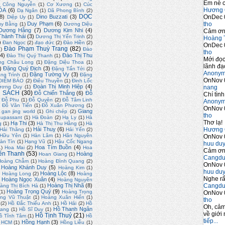
Em nè c
)
Công Nguyễn
(1)
Cơ Xương
(1)
Cúc
Hương 
ÓA
(6)
Dạ Ngân
(1)
Dã Phong Bình
(2)
DỌC
OnDec 
8)
Dino Buzzati
(3)
Diệp Uy
(1)
tho
Duy Phạm
(6)
uy Bằng
(1)
Dương Diệu
Dương Hằng
(7)
Dương Kim Nhi
(4)
Cảm ơn 
hành Thái
(3)
Dương Thị Yến Trinh
(2)
Hoàng 
)
Đan Ngọc
(2)
đạo đức
(2)
Đào Hiền
(2)
OnDec 
Đào Phạm Thuỳ Trang
(82)
2)
Đào
tho
4)
Đào Thị Thu
Đào Thị Quý Thanh
(1)
Mới đọc
ng Châu Long
(1)
Đặng Diệu Thoa
(1)
lãnh đạo
)
Đặng Quý Địch
(3)
Đặng Tấn Tới
(2)
Anony
Đặng Tường Vy
(3)
ng Trình
(1)
Đặng
OnNov 
ĐIỂM BÁO
(2)
Điêu Thuyền
(1)
Đinh Lốc
Đoàn Thị Minh Hiệp
(4)
nang
ương Duy
(1)
 SÁCH
(30)
Đỗ Chiến Thắng
(6)
Đỗ
Chí tình
Đỗ Phu
(1)
Đỗ Quyên
(2)
Đỗ Tâm Linh
Anony
)
Đỗ Văn Tiến
(1)
Đỗ Xuân Phương
(1)
OnNov 
Giang
gan jing world
(1)
Ghi chép
(2)
tho
upassant
(1)
Hà Đoàn
(2)
Hạ Ly
(1)
Hà
Thơ lạ!
Hạ Thi
(3)
g
(1)
Hà Thị Thu Hằng
(1)
Hà
Hương 
Hải Thuỵ
(6)
Hải Thăng
(1)
Hải Yến
(2)
 Hữu Yên
(1)
Hàn Lâm
(1)
Hãn Nguyên
OnNov 
àn Tín
(1)
Hạng Vũ
(1)
Hậu Cốc Ngang
huu du
Hoa Tím Buồn
(4)
1)
Hoa Mai
(2)
Hoa
Cảm ơn 
ền Thanh
(53)
Hoàng
Hoan Giang
(1)
Cangdu
Hoàng Chẫm
(1)
Hoàng Đình Quang
(2)
OnNov 
Hoàng Khánh Duy
(5)
Hoàng Kim
(1)
huu du
)
Hoàng Lộc
(8)
Hoàng Long
(2)
Hoàng
Nghe rấ
Hoàng Ngọc Xuân
(4)
Hoàng Nguyên
Cangdu
Hoàng Thị Nhã
(8)
àng Thị Bích Hà
(1)
Hoàng Trọng Quý
(9)
(1)
Hoàng Trọng
OnNov 
ng Vũ Thuật
(1)
Hoàng Xuân Hiến
(1)
tho
(2)
Hồ Đắc Thiếu Anh
(1)
Hồ Hải
(2)
Hồ
Oh, cảm
Hồ Thanh Ngân
uang
(1)
Hồ Sĩ Duy
(1)
về giới 
Hồ Tịnh Thuỷ
(21)
ồ Tĩnh Tâm
(1)
Hồ
tiếp...
Hồng Hạnh
(3)
. HCM
(1)
Hồng Liễu
(1)