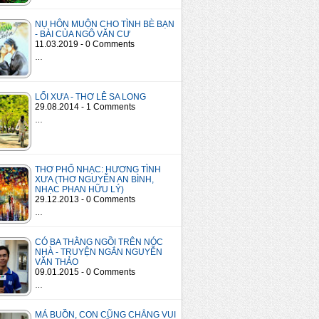
NỤ HÔN MUỘN CHO TÌNH BÈ BẠN
- BÀI CỦA NGÔ VĂN CƯ
11.03.2019 - 0 Comments
…
LỐI XƯA - THƠ LÊ SA LONG
29.08.2014 - 1 Comments
…
THƠ PHỔ NHẠC: HƯƠNG TÌNH
XƯA (THƠ NGUYỄN AN BÌNH,
NHẠC PHAN HỮU LÝ)
29.12.2013 - 0 Comments
…
CÓ BA THẰNG NGỒI TRÊN NÓC
NHÀ - TRUYỆN NGẮN NGUYỄN
VĂN THẢO
09.01.2015 - 0 Comments
…
MÁ BUỒN, CON CŨNG CHẲNG VUI