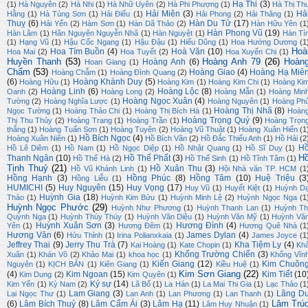
Hạ Thi
(3)
(1)
Hà Nguyên
(2)
Hà Nhi
(1)
Hà Nhữ Uyên
(2)
Hà Phi Phượng
(1)
Hà Thị Th
Hải Miên
(3)
Hả
Hằng
(1)
Hà Tùng Sơn
(1)
Hải Điểu
(1)
Hải Phong
(2)
Hải Thăng
(1)
Thuỵ
(6)
Hàn Du Tử
(17)
Hải Yến
(2)
Hàm Sơn
(1)
Hàn Dã Thảo
(2)
Hàn Hữu Yên
(1
Hàn Phong Vũ
(19)
Hàn Lâm
(1)
Hãn Nguyên Nguyễn Nhã
(1)
Hàn Nguyệt
(1)
Hàn Tí
(1)
Hạng Vũ
(1)
Hậu Cốc Ngang
(1)
Hậu Đậu
(1)
Hiếu Dũng
(1)
Hoa Hướng Dương
(1
Hoà
Hoa Tím Buồn
(4)
Hoà Văn
(10)
Hoa Mai
(2)
Hoa Tuyết
(2)
Hoa Xuyến Chi
(1)
Huyền Thanh
(53)
Hoàng Anh 79
(26)
Hoàn
Hoàng Anh
(6)
Hoan Giang
(1)
Chẩm
(53)
Hoàng Giao
(4)
Hoàng Hạ Miê
Hoàng Chẫm
(1)
Hoàng Đình Quang
(2)
(6)
Hoàng Khánh Duy
(5)
Hoàng Hữu
(1)
Hoàng Kim
(1)
Hoàng Kim Chi
(1)
Hoàng Ki
Hoàng Linh
(6)
Hoàng Lộc
(8)
Oanh
(2)
Hoàng Long
(2)
Hoàng Mẫn
(1)
Hoàng Min
Hoàng Ngọc Xuân
(4)
Tường
(2)
Hoàng Nghĩa Lược
(1)
Hoàng Nguyên
(1)
Hoàng Ph
Hoàng Thị Nhã
(8)
Ngọc Tường
(1)
Hoàng Thảo Chi
(1)
Hoàng Thị Bích Hà
(1)
Hoàn
Hoàng Trọng Quý
(9)
Thị Thu Thủy
(2)
Hoàng Trang
(1)
Hoàng Trần
(1)
Hoàng Trọn
thắng
(1)
Hoàng Tuấn Sơn
(1)
Hoàng Tuyên
(2)
Hoàng Vũ Thuật
(1)
Hoàng Xuân Hiến
(1
Hồ Bích Ngọc
(4)
Hoàng Xuân Niên
(1)
Hồ Bích Vân
(2)
Hồ Đắc Thiếu Anh
(1)
Hồ Hải
(2
H
Hồ Lê Diêm
(1)
Hồ Nam
(1)
Hồ Ngọc Diệp
(1)
Hồ Nhật Quang
(1)
Hồ Sĩ Duy
(1)
H
Thanh Ngân
(10)
Hồ Thế Phất
(3)
Hồ Thế Hà
(2)
Hồ Thế Sinh
(1)
Hồ Tĩnh Tâm
(1)
Tịnh Thuỷ
(21)
Hồ Xuân Thu
(3)
Hồ Vũ Khánh Linh
(1)
Hội Nhà văn TP. HCM
(1
Hồng Hạnh
(3)
Hồng Phúc
(8)
Hồng Tâm
(10)
Huệ Triệu
(3
Hồng Liễu
(1)
HUMICHI
(5)
Huy Nguyên
(15)
Huy Vọng
(17)
Huy Vũ
(1)
Huyết Kiệt
(1)
Huỳnh D
Huỳnh Gia
(18)
Thảo
(1)
Huỳnh Kim Bửu
(1)
Huỳnh Minh Lệ
(2)
Huỳnh Ngọc Nga
(1
Huỳnh Ngọc Phước
(29)
Huỳnh Như Phương
(1)
Huỳnh Thanh Lan
(1)
Huỳnh Th
Quỳnh Nga
(1)
Huỳnh Thúy Thúy
(1)
Huỳnh Văn Diệu
(1)
Huỳnh Văn Mỹ
(1)
Huỳnh Vă
Huỳnh Xuân Sơn
(3)
Hương Đình
(4)
Yên
(1)
Hương Đêm
(1)
Hương Quê Nhà
(1
Hương Văn
(6)
James Dylan
(4)
Hửu Thỉnh
(1)
Irina Polianxkaia
(1)
James Joyce
(1
Jeffrey Thai
(9)
Jerry Thu Trà
(7)
Kha Tiệm Ly
(4)
Kai Hoàng
(1)
Kate Chopin
(1)
Kh
Khổng Trường Chiến
(3)
Xuân
(1)
Khán Võ
(2)
Khảo Mai
(1)
khoa học
(1)
Khổng Vĩn
Kiến Giang
(12)
Kim Chuôn
Nguyên
(1)
KỊCH BẢN
(1)
Kiên Giang
(1)
Kiều Huệ
(1)
Kim Sơn Giang
(22)
(4)
Kim Ngoan
(15)
Kim Tiết
(10
Kim Dung
(2)
Kim Quyên
(1)
Ký sự
(14)
Kim Yến
(1)
Kỳ Nam
(2)
Lã Bố
(1)
La Hán
(1)
La Mai Thi Gia
(1)
Lạc Thảo
(1
Lam Giang
(3)
Lãng D
Lại Ngọc Thư
(1)
Lan Anh
(1)
Lan Phương
(1)
Lan Thanh
(1)
Lâm Trú
(6)
Lâm Bích Thuỷ
(8)
Lâm Cẩm Ái
(3)
Lâm Hạ
(11)
Lâm Huy Nhuận
(1)