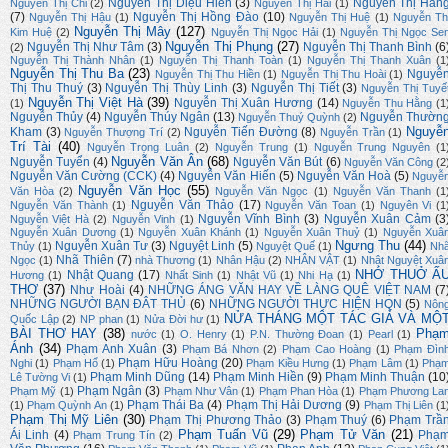
Nguyễn Thị Diệu Hiền
(3)
Nguyễn Thị Hằn
Nguyễn Thị Chi
(2)
Nguyễn Thị Hải
(1)
(7)
Nguyễn Thị Hồng Đào
(10)
Nguyễn Thị Hậu
(1)
Nguyễn Thị Huệ
(1)
Nguyễn Th
Nguyễn Thị Mây
(127)
Kim Huệ
(2)
Nguyễn Thị Ngọc Hải
(1)
Nguyễn Thị Ngọc Se
Nguyễn Thị Phụng
(27)
Nguyễn Thị Như Tâm
(3)
Nguyễn Thị Thanh Bình
(6
(2)
Nguyễn Thị Thành Nhân
(1)
Nguyễn Thị Thanh Toàn
(1)
Nguyễn Thị Thanh Xuân
(1
Nguyễn Thị Thu Ba
(23)
Nguyễ
Nguyễn Thị Thu Hiền
(1)
Nguyễn Thị Thu Hoài
(1)
Thị Thu Thuý
(3)
Nguyễn Thị Thùy Linh
(3)
Nguyễn Thị Tiết
(3)
Nguyễn Thị Tuyế
Nguyễn Thị Việt Hà
(39)
Nguyễn Thị Xuân Hương
(14)
(1)
Nguyễn Thu Hằng
(1
Nguyễn Thủy
(4)
Nguyễn Thúy Ngân
(13)
Nguyễn Thườn
Nguyễn Thuý Quỳnh
(2)
Nguyễ
Kham
(3)
Nguyễn Tiến Đường
(8)
Nguyễn Thượng Trí
(2)
Nguyễn Trần
(1)
Trí Tài
(40)
Nguyễn Trọng Luân
(2)
Nguyễn Trung
(1)
Nguyễn Trung Nguyên
(1
Nguyễn Văn Ân
(68)
Nguyễn Tuyển
(4)
Nguyễn Văn Bút
(6)
Nguyễn Văn Công
(2
Nguyễn Văn Cường (CCK)
(4)
Nguyễn Văn Hiến
(5)
Nguyễn Văn Hoà
(5)
Nguyễ
Nguyễn Văn Học
(55)
Văn Hòa
(2)
Nguyễn Văn Ngọc
(1)
Nguyễn Văn Thanh
(1
Nguyễn Văn Thảo
(17)
Nguyễn Văn Thành
(1)
Nguyễn Văn Toan
(1)
Nguyên Vi
(1
Nguyễn Vĩnh Bình
(3)
Nguyễn Xuân Cảm
(3
Nguyễn Việt Hà
(2)
Nguyễn Vinh
(1)
Nguyễn Xuân Dương
(1)
Nguyễn Xuân Khánh
(1)
Nguyễn Xuân Thuỷ
(1)
Nguyễn Xuâ
Ngưng Thu
(44)
Nguyễn Xuân Tư
(3)
Nguyệt Linh
(5)
Thủy
(1)
Nguyệt Quế
(1)
Nh
Nhã Thiên
(7)
Ngọc
(1)
nhà Thương
(1)
Nhân Hậu
(2)
NHÂN VẬT
(1)
Nhật Nguyệt Xuâ
NHỚ THUỞ Ấ
Nhật Quang
(17)
Hương
(1)
Nhất Sinh
(1)
Nhật Vũ
(1)
Nhi Hạ
(1)
THƠ
(37)
Như Hoài
(4)
NHỮNG ÁNG VĂN HAY VỀ LÀNG QUÊ VIỆT NAM
(7
NHỮNG NGƯỜI BẠN ĐÂT THỦ
(6)
NHỮNG NGƯỜI THỰC HIỆN HQN
(5)
Nôn
NỬA THÁNG MỘT TÁC GIẢ VÀ MỘ
Quốc Lập
(2)
NP phan
(1)
Nửa Đời hư
(1)
BÀI THƠ HAY
(38)
Phạ
nước
(1)
O. Henry
(1)
P.N. Thường Đoan
(1)
Pearl
(1)
Ánh
(34)
Phạm Anh Xuân
(3)
Phạm Bá Nhơn
(2)
Phạm Cao Hoàng
(1)
Phạm Đìn
Phạm Hữu Hoàng
(20)
Nghi
(1)
Phạm Hổ
(1)
Phạm Kiều Hưng
(1)
Phạm Lâm
(1)
Phạ
Phạm Minh Dũng
(14)
Phạm Minh Hiền
(9)
Phạm Minh Thuận
(10
Lê Tường Vi
(1)
Phạm Ngân
(3)
Phạm Mỹ
(1)
Phạm Như Vân
(1)
Phạm Phan Hòa
(1)
Phạm Phương La
Phạm Thái Ba
(4)
Phạm Thị Hải Dương
(9)
(1)
Phạm Quỳnh An
(1)
Phạm Thị Liên
(1
Phạm Thị Mỹ Liên
(30)
Phạm Thị Phương Thảo
(3)
Phạm Thuý
(6)
Phạm Trầ
Phạm Tuấn Vũ
(29)
Phạm Tử Văn
(21)
Ái Linh
(4)
Phạ
Phạm Trung Tín
(2)