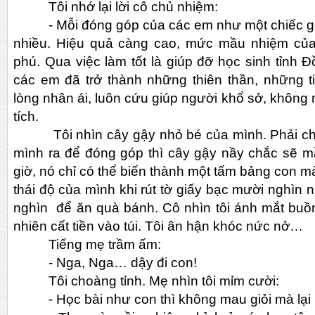
Tôi nhớ lại lời cô chủ nhiệm:
- Mỗi đóng góp của các em như một chiếc gậ
nhiều. Hiệu quả càng cao, mức mầu nhiệm của
phú. Qua việc làm tốt là giúp đỡ học sinh tỉnh Đ
các em đã trở thành những thiên thần, những t
lòng nhân ái, luôn cứu giúp người khổ sở, không
tích.
Tôi nhìn cây gậy nhỏ bé của mình. Phải chi 
mình ra để đóng góp thì cây gậy nầy chắc sẽ 
giờ, nó chỉ có thể biến thành một tấm bảng con mà
thái độ của mình khi rút tờ giấy bạc mười nghìn n
nghìn để ăn quà bánh. Cô nhìn tôi ánh mắt buồ
nhiên cất tiền vào túi. Tôi ân hận khóc nức nở…
Tiếng mẹ trầm ấm:
- Nga, Nga… dậy đi con!
Tôi choàng tỉnh. Mẹ nhìn tôi mỉm cười:
- Học bài như con thì không mau giỏi mà lại