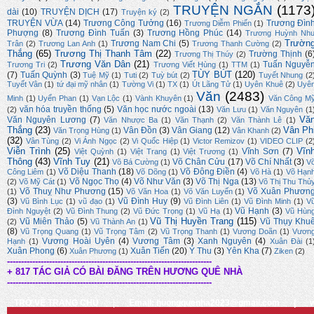
TRUYỆN NGẮN
(1173
dài
(10)
TRUYỆN DỊCH
(17)
Truyện ký
(2)
TRUYỆN VỪA
(14)
Trương Công Tưởng
(16)
Trương Đìn
Trương Diễm Phiến
(1)
Phượng
(8)
Trương Đình Tuấn
(3)
Trương Hồng Phúc
(14)
Trương Huỳnh Nh
Trườn
Trương Nam Chi
(5)
Trân
(2)
Trương Lan Anh
(1)
Trương Thanh Cường
(2)
Thắng
(65)
Trương Thị Thanh Tâm
(22)
Trường Thịnh
(6
Trương Thị Thúy
(2)
Trương Văn Dân
(21)
Tuấn Nguyễ
Trương Tri
(2)
Trương Viết Hùng
(1)
TTM
(1)
TÙY BÚT
(120)
(7)
Tuấn Quỳnh
(3)
Tuệ Mỹ
(1)
Tuti
(2)
Tuỳ bút
(2)
Tuyết Nhung
(2
Tuyết Vân
(1)
tứ đại mỹ nhân
(1)
Tường Vi
(1)
TX
(1)
Út Lãng Tử
(1)
Uyên Khuê
(2)
Uyê
Văn
(2483)
Minh
(1)
Uyển Phan
(1)
Vạn Lộc
(1)
Vành Khuyên
(1)
Văn Công M
văn hóa truyền thống
(5)
Văn học nước ngoài
(13)
(2)
Văn Lưu
(1)
Văn Nguyên
(1
Vă
Văn Nguyên Lương
(7)
Văn Nhược Ba
(1)
Văn Thạnh
(2)
Văn Thành Lê
(1)
Thắng
(23)
Vân Ph
Vân Đồn
(3)
Vân Giang
(12)
Văn Trọng Hùng
(1)
Vân Khanh
(2)
(32)
Vân Tùng
(2)
Vi Ánh Ngọc
(2)
Vi Quốc Hiệp
(1)
Victor Remizov
(1)
VIDEO CLIP
(2
Viễn Trình
(25)
Vĩn
Vĩnh Sơn
(7)
Việt Quỳnh
(1)
Việt Trang
(1)
Việt Trương
(1)
Thông
(43)
Vĩnh Tuy
(21)
Võ Chân Cửu
(17)
Võ Chí Nhất
(3)
Võ Bá Cường
(1)
V
Võ Diệu Thanh
(18)
Võ Đông Điền
(4)
Công Liêm
(1)
Võ Dõng
(1)
Võ Hà
(1)
Võ Hạn
Võ Ngọc Thọ
(4)
Võ Như Văn
(3)
Võ Thị Nga
(13)
(2)
Võ Mỹ Cát
(1)
Võ Thị Thu Thủ
Võ Thuỵ Như Phương
(15)
Võ Xuân Phươn
(1)
Võ Văn Hoa
(1)
Võ Văn Luyến
(1)
(3)
Vũ Đình Huy
(9)
Vũ Bình Lục
(1)
vũ đạo
(1)
Vũ Đình Liên
(1)
Vũ Đình Minh
(1)
V
Vũ Hạnh
(3)
Đình Nguyệt
(2)
Vũ Đình Thung
(2)
Vũ Đức Trọng
(1)
Vũ Hạ
(1)
Vũ Hùn
Vũ Thị Huyền Trang
(115)
Vũ Miên Thảo
(5)
Vũ Thụy Khu
(2)
Vũ Thành An
(1)
(8)
Vũ Trọng Quang
(1)
Vũ Trọng Tâm
(2)
Vũ Trọng Thanh
(1)
Vương Doãn
(1)
Vươn
Vương Hoài Uyên
(4)
Vương Tâm
(3)
Xanh Nguyên
(4)
Hạnh
(1)
Xuân Đài
(1
Xuân Phong
(6)
Xuân Tiến
(20)
Ý Thu
(3)
Yên Kha
(7)
Xuân Phương
(1)
Ziken
(2)
-------------------------------------------------------------------------
+ 817 TÁC GIẢ CÓ BÀI ĐĂNG TRÊN HƯƠNG QUÊ NHÀ
-------------------------------------------------------------------------
TRỞ VỀ TRANG CHỦ
|
Email: huongquenha2023@gmail.com
|