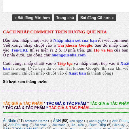
« Bài đăng Mới hơn
Trang chủ
Bài đăng Cũ hơn »
CÁCH NHẬP COMMENT TRÊN HƯƠNG QUÊ NHÀ
Đầu tiên, nhấp chuột vào ô
Nhập nhận xét của bạn
rồi viết comment
Viết xong, nhấp chuột vào ô
Tài khoản Google
.
Sau đó nhấp chuộ
vào
Tên/URL
thì sẽ hiện ra 2 ô. Ô phía trên, ghi
Họ và tên
của bạn
Ô phía dưới, ghi dòng chữ:
huongquenha.com
Cuối cùng, nhấp chuột vào ô
Tiếp tục
và nhấp chuột tiếp vào ô
Xuấ
bản
là xong.
(Nếu bạn đã có sẵn Tài khoản Google, thì sau khi viế
comment, chỉ cần nhấp chuột vào ô
Xuất bản
là thành công
)
Số lượt xem tháng trước
-------------------------------------------------------------------------
TÁC GIẢ & TÁC PHẨM
*
TÁC GIẢ & TÁC PHẨM
*
TÁC GIẢ & TÁC PHẨ
*
TÁC GIẢ & TÁC PHẨM
*
TÁC GIẢ & TÁC PHẨM
-----------------------------------
-------------------------------------------------------------------------------------------------------------
--------------
Ái Nhân
(21)
ẢNH
(58)
Anh Phon
Ambrose Bierce
(1)
Anh Ngọc
(1)
Anh Nguyên
(1)
(4)
Anh Phương
(9)
Bạch Diệp
(5)
âm nhạc
(2)
âm thanh
(1)
Ân Thiên
(1)
Bách Mỵ
(2