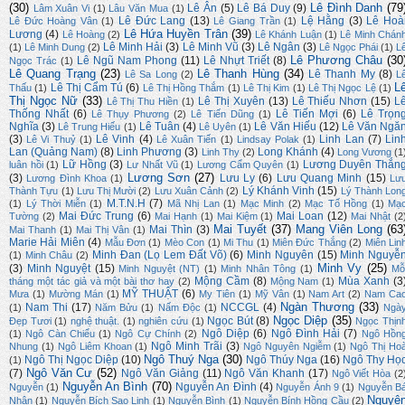
(30)
Lê Đình Danh
(79
Lê Ân
(5)
Lê Bá Duy
(9)
Lâm Xuân Vi
(1)
Lâu Văn Mua
(1)
Lê Đức Lang
(13)
Lệ Hằng
(3)
Lê Hoà
Lê Đức Hoàng Vân
(1)
Lê Giang Trần
(1)
Lê Hứa Huyền Trân
(39)
Lương
(4)
Lê Hoàng
(2)
Lê Khánh Luận
(1)
Lê Minh Chán
Lê Minh Hải
(3)
Lê Minh Vũ
(3)
Lê Ngân
(3)
(1)
Lê Minh Dung
(2)
Lê Ngọc Phái
(1)
L
Lê Phương Châu
(30
Lê Ngũ Nam Phong
(11)
Lê Nhựt Triết
(8)
Ngọc Trác
(1)
Lê Quang Trạng
(23)
Lê Thanh Hùng
(34)
Lê Thanh My
(8)
Lê Sa Long
(2)
L
L
Lê Thị Cẩm Tú
(6)
Thấu
(1)
Lê Thị Hồng Thắm
(1)
Lê Thị Kim
(1)
Lê Thị Ngọc Lệ
(1)
Thị Ngọc Nữ
(33)
Lê Thị Xuyên
(13)
Lê Thiếu Nhơn
(15)
L
Lê Thị Thu Hiền
(1)
Thống Nhất
(6)
Lê Tiến Mợi
(6)
Lê Trọn
Lê Thụy Phương
(2)
Lê Tiến Dũng
(1)
Nghĩa
(3)
Lê Tuân
(4)
Lê Văn Hiếu
(12)
Lê Văn Ngă
Lê Trung Hiếu
(1)
Lê Uyên
(1)
(3)
Lê Vinh
(4)
Linh Lan
(7)
Lin
Lê Vi Thuỷ
(1)
Lê Xuân Tiến
(1)
Lindsay Polak
(1)
Lan (Quảng Nam)
(8)
Linh Phương
(3)
Long Khánh
(4)
Linh Thy
(2)
Long Vương
(1
Lữ Hồng
(3)
Lương Duyên Thắn
luân hồi
(1)
Lư Nhất Vũ
(1)
Lương Cẩm Quyên
(1)
Lương Sơn
(27)
(3)
Lưu Ly
(6)
Lưu Quang Minh
(15)
Lương Đình Khoa
(1)
Lư
Lý Khánh Vinh
(15)
Thành Tựu
(1)
Lưu Thị Mười
(2)
Lưu Xuân Cảnh
(2)
Lý Thành Lon
M.T.N.H
(7)
(1)
Lý Thời Miễn
(1)
Mã Nhị Lan
(1)
Mạc Minh
(2)
Mạc Tố Hồng
(1)
Mạ
Mai Đức Trung
(6)
Mai Loan
(12)
Tường
(2)
Mai Hạnh
(1)
Mai Kiệm
(1)
Mai Nhật
(2
Mai Tuyết
(37)
Mang Viên Long
(63
Mai Thìn
(3)
Mai Thanh
(1)
Mai Thị Vân
(1)
Marie Hải Miên
(4)
Mẫu Đơn
(1)
Mèo Con
(1)
Mi Thu
(1)
Miên Đức Thắng
(2)
Miên Lin
Minh Đan (Lọ Lem Đất Võ)
(6)
Minh Nguyên
(15)
Minh Nguyễ
(1)
Minh Châu
(2)
Minh Vy
(25)
(3)
Minh Nguyệt
(15)
Minh Nguyệt (NT)
(1)
Minh Nhân Tông
(1)
Mỗ
Mộng Cầm
(8)
Mùa Xanh
(3
tháng một tác giả và một bài thơ hay
(2)
Mộng Nam
(1)
MỸ THUẬT
(6)
Mưa
(1)
Mường Mán
(1)
My Tiên
(1)
Mỹ Vân
(1)
Nam Art
(2)
Nam Ca
Ngàn Thương
(33)
Nam Thi
(17)
NCCGL
(4)
(1)
Năm Bửu
(1)
Nấm Độc
(1)
Ngà
Ngọc Diệp
(35)
Ngọc Bút
(8)
Đẹp Tươi
(1)
nghệ thuật.
(1)
nghiên cứu
(1)
Ngọc Thịn
Ngô Diệp
(6)
Ngô Đình Hải
(7)
(1)
Ngô Càn Chiểu
(1)
Ngô Cự Chính
(2)
Ngô Hồn
Ngô Minh Trãi
(3)
Nhung
(1)
Ngô Liêm Khoan
(1)
Ngô Nguyên Ngiễm
(1)
Ngô Thị Ho
Ngô Thuý Nga
(30)
Ngô Thị Ngọc Diệp
(10)
Ngô Thúy Nga
(16)
Ngô Thy Họ
(1)
Ngô Văn Cư
(52)
(7)
Ngô Văn Giảng
(11)
Ngô Văn Khanh
(17)
Ngô Viết Hòa
(2
Nguyễn An Bình
(70)
Nguyễn An Đình
(4)
Nguyễn
(1)
Nguyễn Ánh 9
(1)
Nguyễn B
Nguyê
Nhân
(1)
Nguyễn Bích Sao Linh
(1)
Nguyễn Bình
(1)
Nguyễn Bính Hồng Cầu
(2)