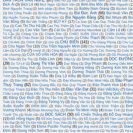
BÀN TRÒN VĂN NGHỆ
(87)
Bảo Hồ
(1)
Bảo Lâm
(1)
Bảo Ninh
(2)
Bé Hải Dân
(1
Bích Ái
(3)
Bích Lê
(4)
Bình Địa Mộc
(3)
Bích Ngọc
(1)
Bích Vân
(2)
Bình Nguyên
(1
Bobby Nam Giang
(3)
Bình Nguyên Trang
(2)
binh pháp
(1)
Bình Tâm
(1)
Bùi Anh Sắ
Bùi Đức Ánh
(66)
Bùi Hoài Vân
(5
(1)
Bùi Công Thuấn
(1)
Bùi Danh Hải Phong
(1)
Bùi Nguyên Bằng
(25)
Bùi Nhựa
(4)
Bù
Bùi Huyền Tương
(2)
Bùi Hữu Phước
(1)
Văn Bồng
(5)
BÚT KÝ
(17)
Bùi Việt Thắng
(2)
Ca Dao
(2)
Cao Duy Thảo
(1)
Cao Ki
Cao Thị Thu Hà
(3)
Quy
(1)
Cao Thọ Thêm
(2)
Cao Thoại Châu
(1)
Cao Thu Hà
(1)
Ca
Cao Văn Tam
(5)
Cát Du
(7)
Cẩm Lệ
(4)
Trọng Quế
(1)
Catherine Mansfield
(1)
Cẩ
Tú Cầu
(1)
Chàng Cát
(1)
Chánh Đức
(1)
CHÀO XUÂN 2014
(1)
CHÂN DUNG VĂ
Châu Thạch
(9)
NGHỆ SĨ
(2)
Châu Đoàn
(1)
Châu Quang Phước
(1)
Châu Thường Vin
CHỦ BIÊN
(141)
(1)
Chí Anh
(1)
Chính Đức
(1)
chủ
(1)
Chu Giang Phong
(1)
Chu La
Chu Ngạn Thư
(10)
Chu Trầm Nguyên Minh
(16)
(2)
Chu Vương Miện
(1)
Chúa Sơ
Cỏ Dại
(7)
Lâm
(1)
covid 19
(1)
Công Nguyễn
(1)
Cơ Xương
(1)
Cúc Dương
(1)
Cuộc th
CỬA SỔ VĂN HÓA
(6)
văn chương
(1)
Dạ Ngân
(1)
Dã Phong Bình
(2)
Dã Phương
(1
DỌC ĐƯỜN
Diệp Linh
(18)
Dino Buzzati
(3)
Dạ Thảo
(2)
Dạ Thy
(1)
Diệp Uy
(1)
(29)
Dung Thị Vân
(28)
Duy Phạm
(6)
Du Tử Lê
(1)
Duy Bằng
(1)
Dương Diệu Min
Dương Hằng
(7)
Dương Kim Nhi
(4
(1)
Dương Đăng Huệ
(1)
Dương Hải Yến
(2)
Dương Thành Thái
(3)
Dương Kim Thoa
(1)
Dương Phương Vinh
(1)
Dương Thị Yế
Dương Xuân Triều
(6)
Dzạ Lữ Kiều
(6)
Đàm Lan
(17)
Trinh
(2)
Đan Ngọc
(2)
đạ
Đào Phạ
đức
(2)
Đào Hiền
(2)
Đào Hữu Thức
(2)
Đào Khương
(2)
Đào Minh Hiệp
(2)
Thuỳ Trang
(82)
Đào Thanh Hoà
(14)
Đào Quang Bắc
(1)
Đào Quý Thạnh
(1)
Đà
Đào Văn Đạt
(31)
Đào Thị Thu Hiền
(3)
Đào Viết Bửu
(7)
Thị Quý Thanh
(1)
Đặn
Đặng Quốc Khán
Châu Long
(1)
Đặng Diệu Thoa
(1)
Đăng Đăng
(1)
Đăng Huỳnh
(1)
(8)
Đặng Quý Địch
(3)
Đặng Tấn Tới
(2)
Đặng Thị Hoa
(2)
Đặng Thị Xuân
(1)
Đặn
Đặng Tường Vy
(3)
Đặn
Toán
(1)
Đăng Trình
(1)
Đặng Văn Sử
(1)
Đặng Việt Trinh
(1)
Xuân Xuyến
(9)
Đin
ĐIỂM BÁO
(2)
Điêu Thuyền
(1)
Đinh Lốc
(2)
Đình Thậm
(1)
Vương Khanh
(4)
Đoàn Thị Minh Hiệp
(4)
Đoàn Khương Duy
(1)
Đoàn Tình
(1)
Đoà
ĐỌC SÁCH
(30)
Đỗ Chiến Thắng
(6)
Đỗ Duy Hoàn
Tuyết Thu
(1)
Đoản văn
(1)
(15)
Đỗ Hồng Ngọc
(5)
Đỗ KIm Dung
(1)
Đỗ Phu
(1)
Đỗ Quyên
(2)
Đỗ Tâm Linh
(1)
Đ
Tấn Đạt
(2)
Đỗ Thị Kim Hải
(2)
Đỗ Trúc Hàn
(1)
Đỗ Văn Tiến
(1)
Đỗ Xuân Phương
(1)
Đứ
Đức Tiên
(3)
Elena Pucillo Truong
(6)
Gian
Linh
(1)
gan jing world
(1)
Ghi chép
(2)
Đình
(8)
Giang Hiền Sơn
(6)
Giáo dục
(1)
Guy de Maupassant
(1)
Hà Đoàn
(2)
Hạ L