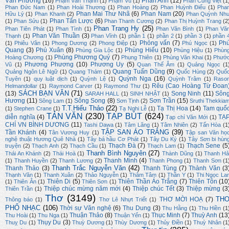
Văn Phương
(16)
Phan Anh
(12)
Phạm Văn Thạnh
(1)
Phạm Vũ
(1)
Phan Cung Việt
(1
Phan Đức Nam
(1)
Phan Hoài Thương
(1)
Phan Hoàng
(2)
Phan Huỳnh Điểu
(1)
Pha
Phan Mai Thư Nhã
(6)
Phan Nam
(20)
Hữu Lý
(1)
Phan Khanh
(2)
Phan Quỳnh Nh
Phan Tấn Lược
(6)
(1)
Phan Sửu
(1)
Phan Thanh Cương
(2)
Phan Thị Huỳnh Trang
(2
Phan Trang Hy
(25)
Phan Tiên Phát
(1)
Phan Tình
(1)
Phan Văn Bình
(1)
Phan Vă
Phan Văn Thuần
(3)
Thạnh
(1)
Phan Vĩnh
(1)
phần 1
(1)
phần 2
(1)
phần 3
(1)
phần 
Phỏng vấn
(7)
Ph
(1)
Phiêu Vân
(1)
Phong Dương
(2)
Phong Điệp
(1)
Phú Ngọc
(1)
Quang
(3)
Phú Xuân
(8)
Phùng Hiếu
(10)
Phùng Gia Lộc
(1)
Phùng Hiệu
(1)
Phùn
Phùng Phương Quý
(7)
Hoàng Chương
(1)
Phụng Thiên
(1)
Phùng Văn Khai
(1)
Phướ
Phương Phương
(10)
Phương Uy
(5)
Vũ
(1)
Quan Thế Âm
(1)
Quảng Ngọc
(1
Quang Tuấn Dũng
(9)
Quảng Ngôn Lê Ngữ
(1)
Quang Thám
(1)
Quốc Hùng
(2)
Quố
Quỳnh Nga
(16)
Tuyên
(1)
quy luật dịch
(1)
Quỳnh Lệ
(1)
Quỳnh Trâm
(1)
Raso
Rêu (Cao Hoàng Từ Đoan
Helmandollar
(1)
Raymond Carver
(1)
Raymond Thư
(1)
SÁCH BẠN VĂN
(71)
(13)
Song Ninh
(11)
Sôn
SARAH HALL
(1)
SINH NHẬT
(1)
Hương
(11)
Sông Song
(8)
Sơn Trần
(15)
Sông Lam
(1)
Sơn Tịnh
(2)
Sruthi Thekkia
T.T.Hiếu Thảo
(22)
Tạ Thị Hoa
(14)
Tam quố
(1)
Stephen Crane
(1)
Tạ Nghi Lễ
(1)
TẢN VĂN
(230)
TẠP BÚT
(624)
diễn nghĩa
(4)
TẠ
Tạp chí Văn Mới
(1)
CHÍ VN BÌNH DƯƠNG
(11)
Tashi Dawa
(1)
Tâm Lãng
(1)
Tâm Nhiên
(2)
Tấn Hòa
(1
TẬP SAN ÁO TRẮNG
(39)
Tần Khánh
(4)
Tân Vương Huy
(1)
Tập san Văn họ
nghệ thuật Hương Quê Nhà
(1)
Tây bá hầu Cơ Phát
(1)
Tây Du Ký
(1)
Tây Sơn bi hùn
Thạch Đà
(7)
Thạch Sene
(5
truyện
(2)
Thạch Anh
(2)
Thạch Cầu
(1)
Thạch Lam
(1)
Thanh Bình Nguyên
(27)
Thái An Khánh
(2)
Thái Hoà
(1)
Thành Dũng
(1)
Thanh Hả
Thanh Minh
(4)
(1)
Thanh Huyền
(2)
Thanh Lương
(2)
Thanh Phong
(1)
Thanh Sơn
(1
Thanh Trắc Nguyễn Văn
(42)
Thanh Thảo
(3)
Thanh Tùng
(7)
Thành Văn
(3
Thạnh Văn
(1)
Thanh Xuân
(2)
Thảo Nguyễn
(1)
Thâm Tâm
(1)
Thần Y
(1)
Thi Ngọc La
Thiên Di
(5)
Thiên Thần Áo Trắng
(7)
Thiên Tôn
(10
(1)
Thiên Ân
(1)
Thiên Sơn
(1)
Thiệp chúc mừng năm mới
(4)
Thiệp chúc Tết
(3)
Thiệp mừng
(3
Thiên Trần
(1)
Thơ
(3149)
TH
THƠ MỜI HOẠ
(7)
Thông báo
(1)
Thơ Lê Nhựt Triết
(1)
PHỔ NHẠC
(106)
Thời sự Văn nghệ
(6)
Thu Dung
(3)
Thu Hằng
(1)
Thu Hiền
(1
Thuận Thảo
(8)
Thục Minh
(7)
Thuỳ Anh
(13
Thu Hoài
(1)
Thu Nga
(1)
Thuận Yến
(1)
Thụy Du
(3)
Thuỵ Du
(1)
Thuỳ Dương
(1)
Thùy Dương
(1)
Thủy Điền
(1)
Thuỳ Nhân
(1