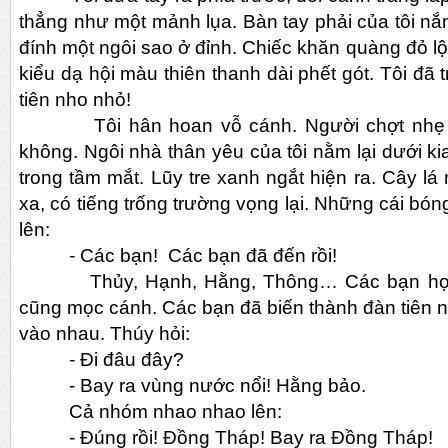
thẳng như một mảnh lụa. Bàn tay phải của tôi nắ
đính một ngôi sao ở đỉnh. Chiếc khăn quàng đỏ lộn
kiểu dạ hội màu thiên thanh dài phết gót. Tôi đã 
tiên nho nhỏ!
Tôi hân hoan vỗ cánh. Người chợt nhẹ hẩn
không. Ngôi nhà thân yêu của tôi nằm lại dưới ki
trong tầm mắt. Lũy tre xanh ngắt hiện ra. Cây lá
xa, có tiếng trống trường vọng lại. Những cái bón
lên:
- Các bạn! Các bạn đã đến rồi!
Thủy, Hạnh, Hằng, Thông… Các bạn học ch
cũng mọc cánh. Các bạn đã biến thành đàn tiên 
vào nhau. Thúy hỏi:
- Đi đâu đây?
- Bay ra vùng nước nổi! Hằng bảo.
Cả nhóm nhao nhao lên:
- Đúng rồi! Đồng Tháp! Bay ra Đồng Tháp!