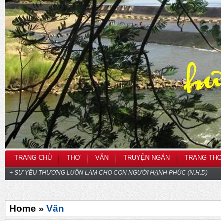
TRANG CHỦ
THƠ
VĂN
TRUYỆN NGẮN
TRANG TH
+ SỰ YÊU THƯƠNG LUÔN LÀM CHO CON NGƯỜI HẠNH PHÚC (N.H.D)
Home »
Văn