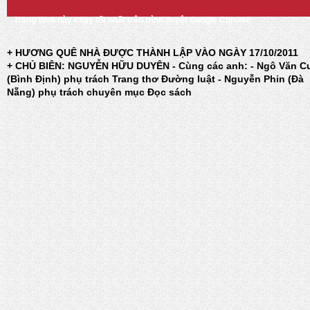
Trang Web này chạy tốt nhất trên trình duyệt Google Chrome
+ HƯƠNG QUÊ NHÀ ĐƯỢC THÀNH LẬP VÀO NGÀY 17/10/2011
+ CHỦ BIÊN: NGUYỄN HỮU DUYÊN - Cùng các anh: - Ngô Văn C
(Bình Định) phụ trách Trang thơ Đường luật - Nguyễn Phin (Đà
Nẵng) phụ trách chuyên mục Đọc sách