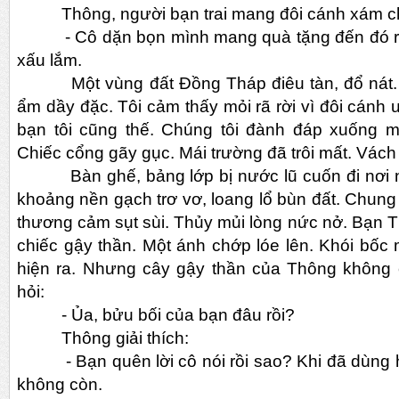
Thông, người bạn trai mang đôi cánh xám c
- Cô dặn bọn mình mang quà tặng đến đó rồi 
xấu lắm.
Một vùng đất Đồng Tháp điêu tàn, đổ nát. 
ẩm dầy đặc. Tôi cảm thấy mỏi rã rời vì đôi cán
bạn tôi cũng thế. Chúng tôi đành đáp xuống m
Chiếc cổng gãy gục. Mái trường đã trôi mất. Vách 
Bàn ghế, bảng lớp bị nước lũ cuốn đi nơi nào
khoảng nền gạch trơ vơ, loang lổ bùn đất. Chun
thương cảm sụt sùi. Thủy mủi lòng nức nở. Bạn
chiếc gậy thần. Một ánh chớp lóe lên. Khói bốc 
hiện ra. Nhưng cây gậy thần của Thông không 
hỏi:
- Ủa, bửu bối của bạn đâu rồi?
Thông giải thích:
- Bạn quên lời cô nói rồi sao? Khi đã dùng hế
không còn.