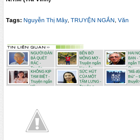
Tags:
Nguyễn Thị Mây
,
TRUYỆN NGẮN
,
Văn
NGƯỜI ĐÀN
BẾN BỜ
HAI N
BÀ QUÉT
MỘNG MƠ -
BẠN - 
RÁC -
Truyện ngắn
ngắn T
Truyện
Nguyễn...
Qu...
KHÔNG KỊP
SỨC HÚT
“Mã độ
ngắn...
TẠM BIỆT -
CỦA MỘT
thù” – 
Truyện ngắn
TẤM LƯNG -
thuyết v
Vũ...
Truyện n...