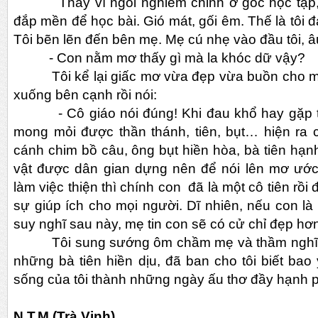
Thay vì ngồi nghiêm chỉnh ở góc học tập, tô
đắp mền để học bài. Gió mát, gối êm. Thế là tôi 
Tôi bẽn lẽn đến bên mẹ. Mẹ cú nhẹ vào đầu tôi, â
- Con nằm mơ thấy gì mà la khóc dữ vậy?
Tôi kể lại giấc mơ vừa đẹp vừa buồn cho mẹ 
xuống bên cạnh rồi nói:
- Cô giáo nói đúng! Khi đau khổ hay gặp ta
mong mỏi được thần thánh, tiên, bụt… hiện ra 
cánh chim bồ câu, ông bụt hiền hòa, bà tiên h
vật được dân gian dựng nên để nói lên mơ ước
làm việc thiện thì chính con đã là một cô tiên rồi 
sự giúp ích cho mọi người. Dĩ nhiên, nếu con là
suy nghĩ sau này, mẹ tin con sẽ có cử chỉ đẹp hơ
Tôi sung sướng ôm chầm mẹ và thầm nghĩ: c
những bà tiên hiền dịu, đã ban cho tôi biết bao
sống của tôi thành những ngày ấu thơ đầy hạnh 
N.T.M (Trà Vinh)