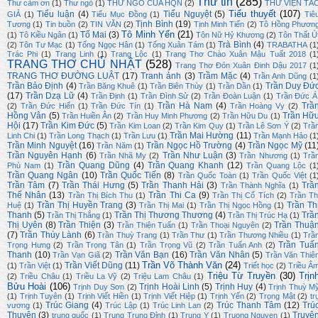
Thư tin
(285)
Thư cảm ơn
(1)
Thư ngỏ
(1)
THƯ NGỎ CỦA HQN
(2)
THƯ VIỆN TÁ
Tiểu thuyết
(107)
Tiểu luận
(4)
Tiểu Nguyệt
(5)
GIẢ
(1)
Tiểu Mục Đồng
(1)
Tiê
Tịnh Bình
(19)
Tương
(1)
Tin buồn
(2)
TIN VĂN
(2)
Tịnh Minh Tiến
(2)
Tô Hồng Phươn
Tô Minh Yến
(21)
Tố Mai
(3)
(1)
Tô Kiều Ngân
(1)
Tôn Nữ Hỷ Khương
(2)
Tôn Thất Ú
Trà Bình
(4)
(2)
Tôn Tư Mạc
(1)
Tống Ngọc Hân
(1)
Tống Xuân Tám
(1)
TRABATHA
(1
Trác Phi
(1)
Trang Linh
(1)
Trang Lộc
(1)
Trang Thơ Chào Xuân Mậu Tuất 2018
(1
TRANG THƠ CHỦ NHẬT
(528)
Trang Thơ Đón Xuân Đinh Dậu 2017
(1
TRANG THƠ ĐƯỜNG LUẬT
(17)
Tranh ảnh
(3)
Trầm Mặc
(4)
Trần Anh Dũng
(1
Trần Bảo Định
(4)
Trần Duy Đứ
Trần Băng Khuê
(1)
Trần Biên Thùy
(1)
Trần Dần
(1)
(17)
Trần Dzạ Lữ
(4)
Trần Định
(1)
Trần Đình Sử
(2)
Trần Đoàn Luận
(1)
Trần Đức Á
Trần Hà Nam
(4)
Trầ
(2)
Trần Đức Hiển
(1)
Trần Đức Tín
(1)
Trần Hoàng Vy
(2)
Hồng Vân
(5)
Trần Hữ
Trần Huiền Ân
(2)
Trần Huy Minh Phương
(2)
Trần Hữu Du
(1)
Hội
(17)
Trần Kim Đức
(5)
Trần Kim Loan
(2)
Trần Kim Quy
(1)
Trần Lê Sơn Ý
(2)
Trầ
Trần Mai Hường
(11)
Linh Chi
(1)
Trần Long Thạch
(1)
Trần Lưu
(1)
Trần Mạnh Hảo
(1
Trần Minh Nguyệt
(16)
Trần Ngọc Hồ Trường
(4)
Trần Ngọc Mỹ
(11
Trần Năm
(1)
Trần Nguyên Hạnh
(6)
Trần Như Luận
(3)
Trần Nhã My
(2)
Trần Nhương
(1)
Trầ
Trần Quang Dũng
(4)
Trần Quang Khanh
(12)
Phù Nam
(1)
Trần Quang Lộc
(1
Trần Quang Ngân
(10)
Trần Quốc Tiến
(8)
Trần Quốc Toàn
(1)
Trần Quốc Việt
(1
Trần Tâm
(7)
Trần Thái Hưng
(5)
Trần Thanh Hải
(3)
Trầ
Trần Thành Nghĩa
(1)
Thế Nhân
(13)
Trần Thi Ca
(9)
Trần Thị Bích Thu
(1)
Trần Thị Cổ Tích
(2)
Trần Th
Trần Thị Huyền Trang
(3)
Trần Th
Huệ
(1)
Trần Thị Mai
(1)
Trần Thị Ngọc Hồng
(1)
Thanh
(5)
Trần Thị Thương Thương
(4)
Trầ
Trần Thị Thắng
(1)
Trần Thị Trúc Hạ
(1)
Thị Uyên
(8)
Trần Thiện
(3)
Trần Thuậ
Trần Thiện Tuấn
(1)
Trần Thoại Nguyên
(2)
(7)
Trần Thúy Lành
(6)
Trần Thuỳ Trang
(1)
Trần Thư
(1)
Trần Thương Nhiều
(1)
Trầ
Trần Tuấ
Trọng Hưng
(2)
Trần Trọng Tân
(1)
Trần Trọng Vũ
(2)
Trần Tuấn Anh
(2)
Thanh
(10)
Trần Văn Bạn
(16)
Trần Văn Nhân
(5)
Trần Vạn Giã
(2)
Trần Văn Thiê
Trần Võ Thành Văn
(24)
Trần Viết Dũng
(11)
(1)
Trần Việt
(1)
Triết học
(2)
Triều Â
Triệu Từ Truyền
(30)
Trịn
(2)
Triều Châu
(1)
Triều La Vỹ
(2)
Triệu Lam Châu
(1)
Bửu Hoài
(106)
Trịnh Hoài Linh
(5)
Trịnh Huy
(4)
Trịnh Duy Sơn
(2)
Trịnh Thuỳ M
(1)
Trịnh Tuyên
(1)
Trịnh Viết Hiền
(1)
Trịnh Viết Hiệp
(1)
Trịnh Yến
(2)
Trọng Mật
(2)
tr
Trúc Giang
(4)
Trúc Thanh Tâm
(12)
Trú
vương
(1)
Trúc Lập
(1)
Trúc Linh Lan
(2)
Thuyên
(3)
Truyệ
trung quốc
(1)
Trung Trung Đỉnh
(1)
Trung Y
(1)
Truong Nguyen
(1)