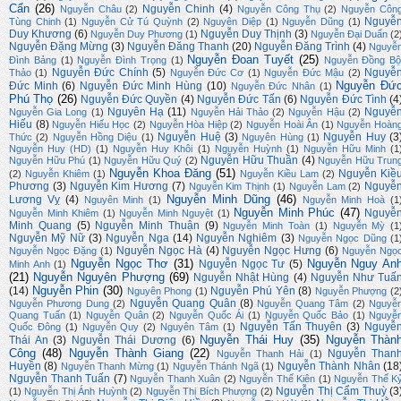
Cẩn
(26)
Nguyễn Chinh
(4)
Nguyễn Châu
(2)
Nguyễn Công Thụ
(2)
Nguyễn Côn
Nguyễ
Tùng Chinh
(1)
Nguyễn Cử Tú Quỳnh
(2)
Nguyên Diệp
(1)
Nguyễn Dũng
(1)
Duy Khương
(6)
Nguyễn Duy Thịnh
(3)
Nguyễn Duy Phương
(1)
Nguyễn Đại Duẩn
(2
Nguyễn Đặng Mừng
(3)
Nguyễn Đăng Thanh
(20)
Nguyễn Đăng Trình
(4)
Nguyễ
Nguyễn Đoan Tuyết
(25)
Đình Bảng
(1)
Nguyễn Đình Trọng
(1)
Nguyễn Đồng Bộ
Nguyễn Đức Chính
(5)
Nguyễ
Thảo
(1)
Nguyễn Đức Cơ
(1)
Nguyễn Đức Mậu
(2)
Nguyễn Đứ
Đức Minh
(6)
Nguyễn Đức Minh Hùng
(10)
Nguyễn Đức Nhân
(1)
Phú Thọ
(26)
Nguyễn Đức Quyền
(4)
Nguyễn Đức Tấn
(6)
Nguyễn Đức Tình
(4
Nguyên Hạ
(11)
Nguyễ
Nguyễn Gia Long
(1)
Nguyễn Hải Thảo
(2)
Nguyễn Hậu
(2)
Hiếu
(8)
Nguyễn Hiếu Học
(2)
Nguyễn Hòa Hiệp
(2)
Nguyễn Hoài Ân
(1)
Nguyễn Hoàn
Nguyễn Huệ
(3)
Nguyễn Huy
(3
Thức
(2)
Nguyễn Hồng Diệu
(1)
Nguyên Hùng
(1)
Nguyễn Huy (HD)
(1)
Nguyễn Huy Khôi
(1)
Nguyễn Huỳnh
(1)
Nguyễn Hữu Minh
(1
Nguyễn Hữu Thuần
(4)
Nguyễn Hữu Phú
(1)
Nguyễn Hữu Quý
(2)
Nguyễn Hữu Trun
Nguyễn Khoa Đăng
(51)
Nguyễn Kiề
(2)
Nguyễn Khiêm
(1)
Nguyễn Kiều Lam
(2)
Phương
(3)
Nguyễn Kim Hương
(7)
Nguyễ
Nguyễn Kim Thịnh
(1)
Nguyễn Lam
(2)
Nguyễn Minh Dũng
(46)
Lương Vỵ
(4)
Nguyên Minh
(1)
Nguyễn Minh Hoà
(1
Nguyễn Minh Phúc
(47)
Nguyễ
Nguyễn Minh Khiêm
(1)
Nguyễn Minh Nguyệt
(1)
Minh Quang
(5)
Nguyễn Minh Thuận
(9)
Nguyễn Minh Toàn
(1)
Nguyễn Mỳ
(1
Nguyễn Mỹ Nữ
(3)
Nguyễn Nga
(14)
Nguyễn Nghiêm
(3)
Nguyễn Ngọc Dũng
(1
Nguyễn Ngọc Hà
(4)
Nguyễn Ngọc Hưng
(6)
Nguyễn Ngọc Đặng
(1)
Nguyễn Ngọ
Nguyễn Ngọc Thơ
(31)
Nguyễn Nguy An
Nguyễn Ngọc Tư
(5)
Minh Anh
(1)
(21)
Nguyễn Nguyên Phượng
(69)
Nguyễn Nhật Hùng
(4)
Nguyễn Như Tuấ
Nguyễn Phin
(30)
(14)
Nguyễn Phú Yên
(8)
Nguyên Phong
(1)
Nguyễn Phượng
(2
Nguyễn Quang Quân
(8)
Nguyễn Phương Dung
(2)
Nguyễn Quang Tâm
(2)
Nguyễ
Quang Tuấn
(1)
Nguyễn Quân
(2)
Nguyễn Quốc Ái
(1)
Nguyễn Quốc Bảo
(1)
Nguyễ
Nguyễn Tấn Thuyên
(3)
Nguyễ
Quốc Đông
(1)
Nguyễn Quy
(2)
Nguyên Tâm
(1)
Nguyễn Thái Huy
(35)
Nguyễn Thàn
Thái An
(3)
Nguyễn Thái Dương
(6)
Công
(48)
Nguyễn Thành Giang
(22)
Nguyễn Than
Nguyễn Thanh Hải
(1)
Huyền
(8)
Nguyễn Thành Nhân
(18
Nguyễn Thanh Mừng
(1)
Nguyễn Thánh Ngã
(1)
Nguyễn Thanh Tuấn
(7)
Nguyễn Thanh Xuân
(2)
Nguyễn Thế Kiên
(1)
Nguyễn Thế K
Nguyễn Thị Cẩm Thuỳ
(3
(1)
Nguyễn Thị Ánh Huỳnh
(2)
Nguyễn Thị Bích Phượng
(2)