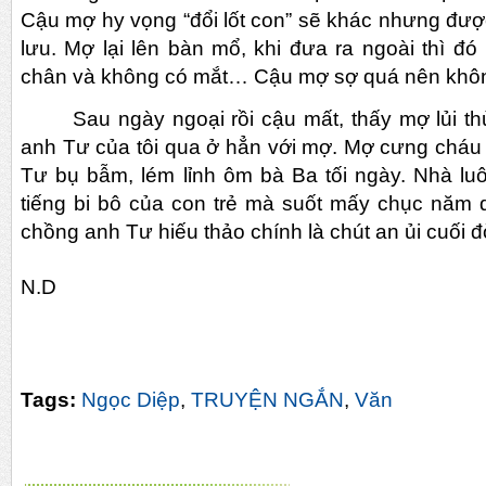
Cậu mợ hy vọng “đổi lốt con” sẽ khác nhưng được
lưu. Mợ lại lên bàn mổ, khi đưa ra ngoài thì đó
chân và không có mắt… Cậu mợ sợ quá nên khôn
Sau ngày ngoại rồi cậu mất, thấy mợ lủi t
anh Tư của tôi qua ở hẳn với mợ. Mợ cưng cháu
Tư bụ bẫm, lém lỉnh ôm bà Ba tối ngày. Nhà luôn
tiếng bi bô của con trẻ mà suốt mấy chục năm
chồng anh Tư hiếu thảo chính là chút an ủi cuối
N.
D
Tags:
Ngọc Diệp
,
TRUYỆN NGẮN
,
Văn