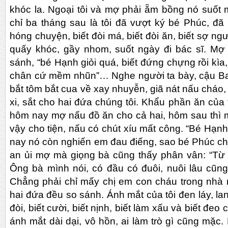
khóc la. Ngoại tôi và mợ phải ẵm bồng nó suốt
chỉ ba tháng sau là tôi đã vượt ký bé Phúc, đã b
hóng chuyện, biết đòi má, biết đòi ăn, biết sợ 
quấy khóc, gầy nhom, suốt ngày đi bác sĩ. Mợ 
sánh, “bé Hạnh giỏi quá, biết đứng chựng rồi kì
chân cứ mềm nhũn”… Nghe người ta bày, cậu Ba c
bắt tôm bắt cua về xay nhuyễn, giã nát nấu cháo
xi, sắt cho hai đứa chúng tôi. Khẩu phần ăn của
hôm nay mợ nấu đồ ăn cho cả hai, hôm sau thì 
vậy cho tiện, nấu có chút xíu mất công. “Bé Hạ
nay nó còn nghiến em đau điếng, sao bé Phúc ch
an ủi mợ mà giọng bà cũng thấy phân vân: “Từ 
Ông bà mình nói, có đầu có đuôi, nuôi lâu cũn
Chẳng phải chỉ mấy chị em con cháu trong nhà 
hai đứa đều so sánh. Ánh mắt của tôi đen láy, lanh 
đòi, biết cười, biết nịnh, biết làm xấu và biết đeo
ánh mắt dài dại, vô hồn, ai làm trò gì cũng mặc