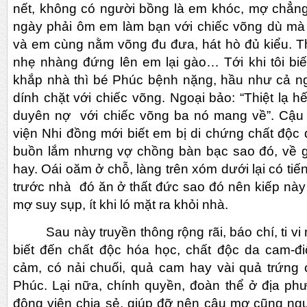
nết, không có người bồng là em khóc, mợ chẳng
ngày phải ôm em làm bạn với chiếc võng dù mà
và em cùng nằm võng đu đưa, hát hò đủ kiểu. T
nhẹ nhàng đứng lên em lại gào… Tới khi tôi bi
khắp nhà thì bé Phúc bệnh nặng, hầu như cả 
dính chặt với chiếc võng. Ngoại bảo: “Thiệt lạ 
duyên nợ với chiếc võng ba nó mang về”. Cậ
viện Nhi đồng mới biết em bị di chứng chất độ
buồn lắm nhưng vợ chồng bàn bạc sao đó, về 
hay. Oái oăm ở chỗ, làng trên xóm dưới lại có tiế
trước nhà đó ăn ở thất đức sao đó nên kiếp nà
mợ suy sụp, ít khi ló mặt ra khỏi nhà.
Sau này truyền thông rộng rãi, báo chí, ti v
biết đến chất độc hóa học, chất độc da cam-đi
cảm, có nải chuối, quả cam hay vài quả trứn
Phúc. Lại nữa, chính quyền, đoàn thể ở địa p
động viên chia sẻ, giúp đỡ nên cậu mợ cũng ng