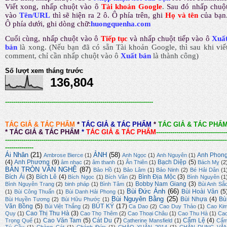
Viết xong, nhấp chuột vào ô
Tài khoản Google
.
Sau đó nhấp chuộ
vào
Tên/URL
thì sẽ hiện ra 2 ô. Ô phía trên, ghi
Họ và tên
của bạn
Ô phía dưới, ghi dòng chữ:
huongquenha.com
Cuối cùng, nhấp chuột vào ô
Tiếp tục
và nhấp chuột tiếp vào ô
Xuấ
bản
là xong.
(Nếu bạn đã có sẵn Tài khoản Google, thì sau khi viế
comment, chỉ cần nhấp chuột vào ô
Xuất bản
là thành công
)
Số lượt xem tháng trước
136,804
-------------------------------------------------------------------------
TÁC GIẢ & TÁC PHẨM
*
TÁC GIẢ & TÁC PHẨM
*
TÁC GIẢ & TÁC PHẨ
*
TÁC GIẢ & TÁC PHẨM
*
TÁC GIẢ & TÁC PHẨM
-----------------------------------
-------------------------------------------------------------------------------------------------------------
--------------
Ái Nhân
(21)
ẢNH
(58)
Anh Phon
Ambrose Bierce
(1)
Anh Ngọc
(1)
Anh Nguyên
(1)
(4)
Anh Phương
(9)
Bạch Diệp
(5)
âm nhạc
(2)
âm thanh
(1)
Ân Thiên
(1)
Bách Mỵ
(2
BÀN TRÒN VĂN NGHỆ
(87)
Bảo Hồ
(1)
Bảo Lâm
(1)
Bảo Ninh
(2)
Bé Hải Dân
(1
Bích Ái
(3)
Bích Lê
(4)
Bình Địa Mộc
(3)
Bích Ngọc
(1)
Bích Vân
(2)
Bình Nguyên
(1
Bobby Nam Giang
(3)
Bình Nguyên Trang
(2)
binh pháp
(1)
Bình Tâm
(1)
Bùi Anh Sắ
Bùi Đức Ánh
(66)
Bùi Hoài Vân
(5
(1)
Bùi Công Thuấn
(1)
Bùi Danh Hải Phong
(1)
Bùi Nguyên Bằng
(25)
Bùi Nhựa
(4)
Bù
Bùi Huyền Tương
(2)
Bùi Hữu Phước
(1)
Văn Bồng
(5)
BÚT KÝ
(17)
Bùi Việt Thắng
(2)
Ca Dao
(2)
Cao Duy Thảo
(1)
Cao Ki
Cao Thị Thu Hà
(3)
Quy
(1)
Cao Thọ Thêm
(2)
Cao Thoại Châu
(1)
Cao Thu Hà
(1)
Ca
Cao Văn Tam
(5)
Cát Du
(7)
Cẩm Lệ
(4)
Trọng Quế
(1)
Catherine Mansfield
(1)
Cẩ