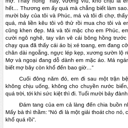
mợ. Thấy nóng nảy, vướng víu, khó chịu là e
hết… Thương em ấy quá mà chẳng biết làm sao. 
mười bảy của tôi và Phúc, má và tôi đi chợ, t
quá, má liền kêu tôi vô thử rồi mua cho tôi và 
cũng khen đẹp. Má và tôi mặc cho em Phúc, e
cười ngô nghê, tay vân vê cái bông hồng trước
chạy qua đã thấy cái áo bị xé toang, em đang cở
chân dài ngoẵng, ngực lép kẹp, xương sườn lộ 
Mợ và ngoại đang dỗ dành em mặc áo. Má ngán
biết mợ bây còn khổ đến bao giờ…”
Cuối đông năm đó, em đi sau một trận b
không chịu uống, không cho chuyền nước biển
quá trời, tới khi sức kiệt thì đi. Tuổi mười bảy đành 
Đám tang của em cả làng đến chia buồn n
Mấy bà thì thầm: “Nó đi là một giải thoát cho nó
khổ quá rồi”.