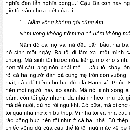
nghĩa đen lẫn nghĩa bóng…” Cậu Ba còn hay n
giờ tôi vẫn chưa biết của ai:
“… Nằm võng không gối cũng êm
Nằm võng không trở mình cả đêm không m
Năm đó cả mợ và má đều cấn bầu, hai bà
hộ sinh một ngày. Ba tôi đi làm xa, một mình
chóng. Má sinh tôi trước nửa tiếng, mợ khó sinh,
hơn tôi sáu lạng nên phải mổ… Cậu tôi chạy lê
rồi cả hai người đàn bà cùng mẹ tròn con vuông.
mắt, cậu đặt tên cho hai đứa là Hạnh và Phúc.
nên mọi người hay so sánh. Má nói sinh xong a
bẫm, còn tôi gầy nhom, da nhăn nheo như bà già
mà dễ nuôi, bú no rồi ngủ khì. Có bữa, má đi chợ 
tôi qua nhà mợ xin bú thép. Vì nhà tôi và nhà c
rào bông bụp nên tôi như ở cả hai nhà. Bú thép 
chiếc võng dù của cậu thế là tôi ngủ mặc kệ b