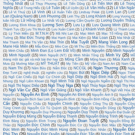
Thống Nhất
(6)
Lê Tiến Mợi
(6)
Lê Trọn
Lê Thụy Phương
(2)
Lê Tiến Dũng
(1)
Nghĩa
(3)
Lê Tuân
(4)
Lê Văn Hiếu
(12)
Lê Văn Ngă
Lê Trung Hiếu
(1)
Lê Uyên
(1)
(3)
Lê Vinh
(4)
Linh Lan
(7)
Lin
Lê Vi Thuỷ
(1)
Lê Xuân Tiến
(1)
Lindsay Polak
(1)
Lan (Quảng Nam)
(8)
Linh Phương
(3)
Long Khánh
(4)
Linh Thy
(2)
Long Vương
(1
Lữ Hồng
(3)
Lương Duyên Thắn
luân hồi
(1)
Lư Nhất Vũ
(1)
Lương Cẩm Quyên
(1)
Lương Sơn
(27)
(3)
Lưu Ly
(6)
Lưu Quang Minh
(15)
Lương Đình Khoa
(1)
Lư
Lý Khánh Vinh
(15)
Thành Tựu
(1)
Lưu Thị Mười
(2)
Lưu Xuân Cảnh
(2)
Lý Thành Lon
M.T.N.H
(7)
(1)
Lý Thời Miễn
(1)
Mã Nhị Lan
(1)
Mạc Minh
(2)
Mạc Tố Hồng
(1)
Mạ
Mai Đức Trung
(6)
Mai Loan
(12)
Tường
(2)
Mai Hạnh
(1)
Mai Kiệm
(1)
Mai Nhật
(2
Mai Tuyết
(37)
Mang Viên Long
(63
Mai Thìn
(3)
Mai Thanh
(1)
Mai Thị Vân
(1)
Marie Hải Miên
(4)
Mẫu Đơn
(1)
Mèo Con
(1)
Mi Thu
(1)
Miên Đức Thắng
(2)
Miên Lin
Minh Đan (Lọ Lem Đất Võ)
(6)
Minh Nguyên
(15)
Minh Nguyễ
(1)
Minh Châu
(2)
Minh Vy
(25)
(3)
Minh Nguyệt
(15)
Minh Nguyệt (NT)
(1)
Minh Nhân Tông
(1)
Mỗ
Mộng Cầm
(8)
Mùa Xanh
(3
tháng một tác giả và một bài thơ hay
(2)
Mộng Nam
(1)
MỸ THUẬT
(6)
Mưa
(1)
Mường Mán
(1)
My Tiên
(1)
Mỹ Vân
(1)
Nam Art
(2)
Nam Ca
Ngàn Thương
(33)
Nam Thi
(17)
NCCGL
(4)
(1)
Năm Bửu
(1)
Nấm Độc
(1)
Ngà
Ngọc Diệp
(35)
Ngọc Bút
(8)
Đẹp Tươi
(1)
nghệ thuật.
(1)
nghiên cứu
(1)
Ngọc Thịn
Ngô Diệp
(6)
Ngô Đình Hải
(7)
(1)
Ngô Càn Chiểu
(1)
Ngô Cự Chính
(2)
Ngô Hồn
Ngô Minh Trãi
(3)
Nhung
(1)
Ngô Liêm Khoan
(1)
Ngô Nguyên Ngiễm
(1)
Ngô Thị Ho
Ngô Thuý Nga
(30)
Ngô Thị Ngọc Diệp
(10)
Ngô Thúy Nga
(16)
Ngô Thy Họ
(1)
Ngô Văn Cư
(52)
(7)
Ngô Văn Giảng
(11)
Ngô Văn Khanh
(17)
Ngô Viết Hòa
(2
Nguyễn An Bình
(70)
Nguyễn An Đình
(4)
Nguyễn
(1)
Nguyễn Ánh 9
(1)
Nguyễn B
Nguyê
Nhân
(1)
Nguyễn Bích Sao Linh
(1)
Nguyễn Bình
(1)
Nguyễn Bính Hồng Cầu
(2)
Cẩn
(26)
Nguyễn Chinh
(4)
Nguyễn Châu
(2)
Nguyễn Công Thụ
(2)
Nguyễn Côn
Nguyễ
Tùng Chinh
(1)
Nguyễn Cử Tú Quỳnh
(2)
Nguyên Diệp
(1)
Nguyễn Dũng
(1)
Duy Khương
(6)
Nguyễn Duy Thịnh
(3)
Nguyễn Duy Phương
(1)
Nguyễn Đại Duẩn
(2
Nguyễn Đặng Mừng
(3)
Nguyễn Đăng Thanh
(20)
Nguyễn Đăng Trình
(4)
Nguyễ
Nguyễn Đoan Tuyết
(25)
Đình Bảng
(1)
Nguyễn Đình Trọng
(1)
Nguyễn Đồng Bộ
Nguyễn Đức Chính
(5)
Nguyễ
Thảo
(1)
Nguyễn Đức Cơ
(1)
Nguyễn Đức Mậu
(2)
Nguyễn Đứ
Đức Minh
(6)
Nguyễn Đức Minh Hùng
(10)
Nguyễn Đức Nhân
(1)
Phú Thọ
(26)
Nguyễn Đức Quyền
(4)
Nguyễn Đức Tấn
(6)
Nguyễn Đức Tình
(4