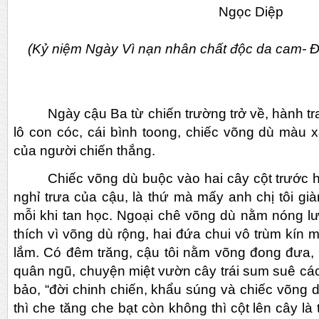
Ngọc Diệp
(Kỷ niệm Ngày Vì nạn nhân chất độc da cam- Đi
Ngày cậu Ba từ chiến trường trở về, hành tr
lô con cóc, cái bình toong, chiếc võng dù màu 
của người chiến thắng.
Chiếc võng dù buộc vào hai cây cột trước h
nghỉ trưa của cậu, là thứ mà mấy anh chị tôi 
mỗi khi tan học. Ngoại chê võng dù nằm nóng lưn
thích vì võng dù rộng, hai đứa chui vô trùm kín mít
lắm. Có đêm trăng, cậu tôi nằm võng đong đưa,
quân ngũ, chuyện miệt vườn cây trái sum suê cá
bảo, “đời chinh chiến, khẩu súng và chiếc võng dù
thì che tăng che bạt còn không thì cột lên cây l