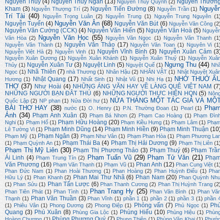
Nguyễn Thủy
(4)
Nguyễn Thúy Ngân
(13)
Nguyễn Thườn
Nguyễn Thuý Quỳnh
(2)
Nguyễ
Kham
(3)
Nguyễn Tiến Đường
(8)
Nguyễn Thượng Trí
(2)
Nguyễn Trần
(1)
Trí Tài
(40)
Nguyễn Trọng Luân
(2)
Nguyễn Trung
(1)
Nguyễn Trung Nguyên
(1
Nguyễn Văn Ân
(68)
Nguyễn Tuyển
(4)
Nguyễn Văn Bút
(6)
Nguyễn Văn Công
(2
Nguyễn Văn Cường (CCK)
(4)
Nguyễn Văn Hiến
(5)
Nguyễn Văn Hoà
(5)
Nguyễ
Nguyễn Văn Học
(55)
Văn Hòa
(2)
Nguyễn Văn Ngọc
(1)
Nguyễn Văn Thanh
(1
Nguyễn Văn Thảo
(17)
Nguyễn Văn Thành
(1)
Nguyễn Văn Toan
(1)
Nguyên Vi
(1
Nguyễn Vĩnh Bình
(3)
Nguyễn Xuân Cảm
(3
Nguyễn Việt Hà
(2)
Nguyễn Vinh
(1)
Nguyễn Xuân Dương
(1)
Nguyễn Xuân Khánh
(1)
Nguyễn Xuân Thuỷ
(1)
Nguyễn Xuâ
Ngưng Thu
(44)
Nguyễn Xuân Tư
(3)
Nguyệt Linh
(5)
Thủy
(1)
Nguyệt Quế
(1)
Nh
Nhã Thiên
(7)
Ngọc
(1)
nhà Thương
(1)
Nhân Hậu
(2)
NHÂN VẬT
(1)
Nhật Nguyệt Xuâ
NHỚ THUỞ Ấ
Nhật Quang
(17)
Hương
(1)
Nhất Sinh
(1)
Nhật Vũ
(1)
Nhi Hạ
(1)
THƠ
(37)
Như Hoài
(4)
NHỮNG ÁNG VĂN HAY VỀ LÀNG QUÊ VIỆT NAM
(7
NHỮNG NGƯỜI BẠN ĐÂT THỦ
(6)
NHỮNG NGƯỜI THỰC HIỆN HQN
(5)
Nôn
NỬA THÁNG MỘT TÁC GIẢ VÀ MỘ
Quốc Lập
(2)
NP phan
(1)
Nửa Đời hư
(1)
BÀI THƠ HAY
(38)
Phạ
nước
(1)
O. Henry
(1)
P.N. Thường Đoan
(1)
Pearl
(1)
Ánh
(34)
Phạm Anh Xuân
(3)
Phạm Bá Nhơn
(2)
Phạm Cao Hoàng
(1)
Phạm Đìn
Phạm Hữu Hoàng
(20)
Nghi
(1)
Phạm Hổ
(1)
Phạm Kiều Hưng
(1)
Phạm Lâm
(1)
Phạ
Phạm Minh Dũng
(14)
Phạm Minh Hiền
(9)
Phạm Minh Thuận
(10
Lê Tường Vi
(1)
Phạm Ngân
(3)
Phạm Mỹ
(1)
Phạm Như Vân
(1)
Phạm Phan Hòa
(1)
Phạm Phương La
Phạm Thái Ba
(4)
Phạm Thị Hải Dương
(9)
(1)
Phạm Quỳnh An
(1)
Phạm Thị Liên
(1
Phạm Thị Mỹ Liên
(30)
Phạm Thị Phương Thảo
(3)
Phạm Thuý
(6)
Phạm Trầ
Phạm Tuấn Vũ
(29)
Phạm Tử Văn
(21)
Ái Linh
(4)
Phạ
Phạm Trung Tín
(2)
Văn Phương
(16)
Phan Anh
(12)
Phạm Văn Thạnh
(1)
Phạm Vũ
(1)
Phan Cung Việt
(1
Phan Đức Nam
(1)
Phan Hoài Thương
(1)
Phan Hoàng
(2)
Phan Huỳnh Điểu
(1)
Pha
Phan Mai Thư Nhã
(6)
Phan Nam
(20)
Hữu Lý
(1)
Phan Khanh
(2)
Phan Quỳnh Nh
Phan Tấn Lược
(6)
(1)
Phan Sửu
(1)
Phan Thanh Cương
(2)
Phan Thị Huỳnh Trang
(2
Phan Trang Hy
(25)
Phan Tiên Phát
(1)
Phan Tình
(1)
Phan Văn Bình
(1)
Phan Vă
Phan Văn Thuần
(3)
Thạnh
(1)
Phan Vĩnh
(1)
phần 1
(1)
phần 2
(1)
phần 3
(1)
phần 
Phỏng vấn
(7)
Ph
(1)
Phiêu Vân
(1)
Phong Dương
(2)
Phong Điệp
(1)
Phú Ngọc
(1)
Quang
(3)
Phú Xuân
(8)
Phùng Hiếu
(10)
Phùng Gia Lộc
(1)
Phùng Hiệu
(1)
Phùn
Phùng Phương Quý
(7)
Hoàng Chương
(1)
Phụng Thiên
(1)
Phùng Văn Khai
(1)
Phướ