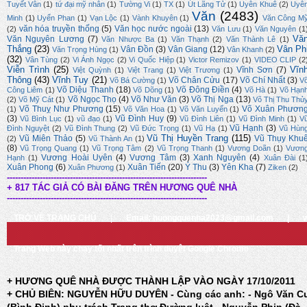
Tuyết Vân
(1)
tứ đại mỹ nhân
(1)
Tường Vi
(1)
TX
(1)
Út Lãng Tử
(1)
Uyên Khuê
(2)
Uyê
Văn
(2483)
Minh
(1)
Uyển Phan
(1)
Vạn Lộc
(1)
Vành Khuyên
(1)
Văn Công M
văn hóa truyền thống
(5)
Văn học nước ngoài
(13)
(2)
Văn Lưu
(1)
Văn Nguyên
(1
Vă
Văn Nguyên Lương
(7)
Văn Nhược Ba
(1)
Văn Thạnh
(2)
Văn Thành Lê
(1)
Thắng
(23)
Vân Ph
Vân Đồn
(3)
Vân Giang
(12)
Văn Trọng Hùng
(1)
Vân Khanh
(2)
(32)
Vân Tùng
(2)
Vi Ánh Ngọc
(2)
Vi Quốc Hiệp
(1)
Victor Remizov
(1)
VIDEO CLIP
(2
Viễn Trình
(25)
Vĩn
Vĩnh Sơn
(7)
Việt Quỳnh
(1)
Việt Trang
(1)
Việt Trương
(1)
Thông
(43)
Vĩnh Tuy
(21)
Võ Chân Cửu
(17)
Võ Chí Nhất
(3)
Võ Bá Cường
(1)
V
Võ Diệu Thanh
(18)
Võ Đông Điền
(4)
Công Liêm
(1)
Võ Dõng
(1)
Võ Hà
(1)
Võ Hạn
Võ Ngọc Thọ
(4)
Võ Như Văn
(3)
Võ Thị Nga
(13)
(2)
Võ Mỹ Cát
(1)
Võ Thị Thu Thủ
Võ Thuỵ Như Phương
(15)
Võ Xuân Phươn
(1)
Võ Văn Hoa
(1)
Võ Văn Luyến
(1)
(3)
Vũ Đình Huy
(9)
Vũ Bình Lục
(1)
vũ đạo
(1)
Vũ Đình Liên
(1)
Vũ Đình Minh
(1)
V
Vũ Hạnh
(3)
Đình Nguyệt
(2)
Vũ Đình Thung
(2)
Vũ Đức Trọng
(1)
Vũ Hạ
(1)
Vũ Hùn
Vũ Thị Huyền Trang
(115)
Vũ Miên Thảo
(5)
Vũ Thụy Khu
(2)
Vũ Thành An
(1)
(8)
Vũ Trọng Quang
(1)
Vũ Trọng Tâm
(2)
Vũ Trọng Thanh
(1)
Vương Doãn
(1)
Vươn
Vương Hoài Uyên
(4)
Vương Tâm
(3)
Xanh Nguyên
(4)
Hạnh
(1)
Xuân Đài
(1
Xuân Phong
(6)
Xuân Tiến
(20)
Ý Thu
(3)
Yên Kha
(7)
Xuân Phương
(1)
Ziken
(2)
-------------------------------------------------------------------------
+ 817 TÁC GIẢ CÓ BÀI ĐĂNG TRÊN HƯƠNG QUÊ NHÀ
-------------------------------------------------------------------------
TRỞ VỀ TRANG CHỦ
|
Email: huongquenha2023@gmail.com
|
Trang Web này chạy tốt nhất trên trình duyệt Google Chrome
+ HƯƠNG QUÊ NHÀ ĐƯỢC THÀNH LẬP VÀO NGÀY 17/10/2011
+ CHỦ BIÊN: NGUYỄN HỮU DUYÊN - Cùng các anh: - Ngô Văn C