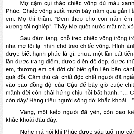
Mợ cặm cụi tháo chiếc võng dù màu xanh
Phúc. Chiếc võng suốt mười bảy năm qua gắn liề
em. Mợ thì thầm: “Đem theo cho con nằm êm
xương tội nghiệp”. Thấy Mợ quệt nước mắt mà x
Sau đám tang, chỗ treo chiếc võng trông tr
nhà mợ tôi lại nhìn chỗ treo chiếc võng. Hình 
được biết hạnh phúc là gì, chưa một lần cất tiế
lần được trang điểm, được diện đồ đẹp, được t
em, thương em cả đời chỉ biết gắn liền bên cá
quá đỗi. Căm thù cái chất độc chết người đã ngấ
vào bao đồng đội của Cậu để bây giờ cuộc chi
mảnh đời còn phải hứng chịu nỗi bất hạnh. “… Ch
còn đây/ Hàng triệu người sống đời khắc khoải…”
Vâng, một kiếp người đã yên, còn bao k
khắc khoải đâu đây.
Nghe má nói khi Phúc được sáu tuổi mợ cấ