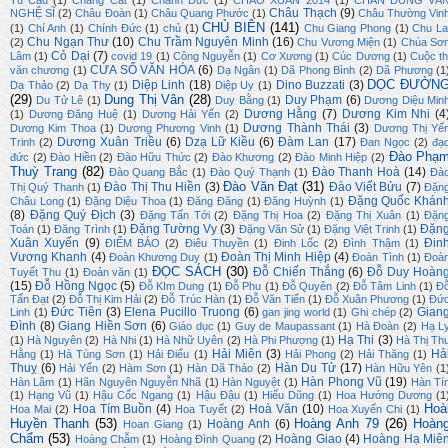
Tú Cầu
(1)
Chàng Cát
(1)
Chánh Đức
(1)
CHÀO XUÂN 2014
(1)
CHÂN DUNG VĂ
Châu Thạch
(9)
NGHỆ SĨ
(2)
Châu Đoàn
(1)
Châu Quang Phước
(1)
Châu Thường Vin
CHỦ BIÊN
(141)
(1)
Chí Anh
(1)
Chính Đức
(1)
chủ
(1)
Chu Giang Phong
(1)
Chu La
Chu Ngạn Thư
(10)
Chu Trầm Nguyên Minh
(16)
(2)
Chu Vương Miện
(1)
Chúa Sơ
Cỏ Dại
(7)
Lâm
(1)
covid 19
(1)
Công Nguyễn
(1)
Cơ Xương
(1)
Cúc Dương
(1)
Cuộc th
CỬA SỔ VĂN HÓA
(6)
văn chương
(1)
Dạ Ngân
(1)
Dã Phong Bình
(2)
Dã Phương
(1
DỌC ĐƯỜN
Diệp Linh
(18)
Dino Buzzati
(3)
Dạ Thảo
(2)
Dạ Thy
(1)
Diệp Uy
(1)
(29)
Dung Thị Vân
(28)
Duy Phạm
(6)
Du Tử Lê
(1)
Duy Bằng
(1)
Dương Diệu Min
Dương Hằng
(7)
Dương Kim Nhi
(4
(1)
Dương Đăng Huệ
(1)
Dương Hải Yến
(2)
Dương Thành Thái
(3)
Dương Kim Thoa
(1)
Dương Phương Vinh
(1)
Dương Thị Yế
Dương Xuân Triều
(6)
Dzạ Lữ Kiều
(6)
Đàm Lan
(17)
Trinh
(2)
Đan Ngọc
(2)
đạ
Đào Phạ
đức
(2)
Đào Hiền
(2)
Đào Hữu Thức
(2)
Đào Khương
(2)
Đào Minh Hiệp
(2)
Thuỳ Trang
(82)
Đào Thanh Hoà
(14)
Đào Quang Bắc
(1)
Đào Quý Thạnh
(1)
Đà
Đào Văn Đạt
(31)
Đào Thị Thu Hiền
(3)
Đào Viết Bửu
(7)
Thị Quý Thanh
(1)
Đặn
Đặng Quốc Khán
Châu Long
(1)
Đặng Diệu Thoa
(1)
Đăng Đăng
(1)
Đăng Huỳnh
(1)
(8)
Đặng Quý Địch
(3)
Đặng Tấn Tới
(2)
Đặng Thị Hoa
(2)
Đặng Thị Xuân
(1)
Đặn
Đặng Tường Vy
(3)
Đặn
Toán
(1)
Đăng Trình
(1)
Đặng Văn Sử
(1)
Đặng Việt Trinh
(1)
Xuân Xuyến
(9)
Đin
ĐIỂM BÁO
(2)
Điêu Thuyền
(1)
Đinh Lốc
(2)
Đình Thậm
(1)
Vương Khanh
(4)
Đoàn Thị Minh Hiệp
(4)
Đoàn Khương Duy
(1)
Đoàn Tình
(1)
Đoà
ĐỌC SÁCH
(30)
Đỗ Chiến Thắng
(6)
Đỗ Duy Hoàn
Tuyết Thu
(1)
Đoản văn
(1)
(15)
Đỗ Hồng Ngọc
(5)
Đỗ KIm Dung
(1)
Đỗ Phu
(1)
Đỗ Quyên
(2)
Đỗ Tâm Linh
(1)
Đ
Tấn Đạt
(2)
Đỗ Thị Kim Hải
(2)
Đỗ Trúc Hàn
(1)
Đỗ Văn Tiến
(1)
Đỗ Xuân Phương
(1)
Đứ
Đức Tiên
(3)
Elena Pucillo Truong
(6)
Gian
Linh
(1)
gan jing world
(1)
Ghi chép
(2)
Đình
(8)
Giang Hiền Sơn
(6)
Giáo dục
(1)
Guy de Maupassant
(1)
Hà Đoàn
(2)
Hạ L
Hạ Thi
(3)
(1)
Hà Nguyên
(2)
Hà Nhi
(1)
Hà Nhữ Uyên
(2)
Hà Phi Phượng
(1)
Hà Thị Th
Hải Miên
(3)
Hả
Hằng
(1)
Hà Tùng Sơn
(1)
Hải Điểu
(1)
Hải Phong
(2)
Hải Thăng
(1)
Thuỵ
(6)
Hàn Du Tử
(17)
Hải Yến
(2)
Hàm Sơn
(1)
Hàn Dã Thảo
(2)
Hàn Hữu Yên
(1
Hàn Phong Vũ
(19)
Hàn Lâm
(1)
Hãn Nguyên Nguyễn Nhã
(1)
Hàn Nguyệt
(1)
Hàn Tí
(1)
Hạng Vũ
(1)
Hậu Cốc Ngang
(1)
Hậu Đậu
(1)
Hiếu Dũng
(1)
Hoa Hướng Dương
(1
Hoà
Hoa Tím Buồn
(4)
Hoà Văn
(10)
Hoa Mai
(2)
Hoa Tuyết
(2)
Hoa Xuyến Chi
(1)
Huyền Thanh
(53)
Hoàng Anh 79
(26)
Hoàn
Hoàng Anh
(6)
Hoan Giang
(1)
Chẩm
(53)
Hoàng Giao
(4)
Hoàng Hạ Miê
Hoàng Chẫm
(1)
Hoàng Đình Quang
(2)