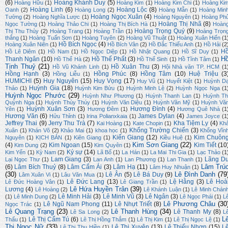
(6)
Hoàng Khánh Duy
(5)
Hoàng Hữu
(1)
Hoàng Kim
(1)
Hoàng Kim Chi
(1)
Hoàng Ki
Hoàng Linh
(6)
Hoàng Lộc
(8)
Oanh
(2)
Hoàng Long
(2)
Hoàng Mẫn
(1)
Hoàng Min
Hoàng Ngọc Xuân
(4)
Tường
(2)
Hoàng Nghĩa Lược
(1)
Hoàng Nguyên
(1)
Hoàng Ph
Hoàng Thị Nhã
(8)
Ngọc Tường
(1)
Hoàng Thảo Chi
(1)
Hoàng Thị Bích Hà
(1)
Hoàn
Hoàng Trọng Quý
(9)
Thị Thu Thủy
(2)
Hoàng Trang
(1)
Hoàng Trần
(1)
Hoàng Trọn
thắng
(1)
Hoàng Tuấn Sơn
(1)
Hoàng Tuyên
(2)
Hoàng Vũ Thuật
(1)
Hoàng Xuân Hiến
(1
Hồ Bích Ngọc
(4)
Hoàng Xuân Niên
(1)
Hồ Bích Vân
(2)
Hồ Đắc Thiếu Anh
(1)
Hồ Hải
(2
H
Hồ Lê Diêm
(1)
Hồ Nam
(1)
Hồ Ngọc Diệp
(1)
Hồ Nhật Quang
(1)
Hồ Sĩ Duy
(1)
H
Thanh Ngân
(10)
Hồ Thế Phất
(3)
Hồ Thế Hà
(2)
Hồ Thế Sinh
(1)
Hồ Tĩnh Tâm
(1)
Tịnh Thuỷ
(21)
Hồ Xuân Thu
(3)
Hồ Vũ Khánh Linh
(1)
Hội Nhà văn TP. HCM
(1
Hồng Hạnh
(3)
Hồng Phúc
(8)
Hồng Tâm
(10)
Huệ Triệu
(3
Hồng Liễu
(1)
HUMICHI
(5)
Huy Nguyên
(15)
Huy Vọng
(17)
Huy Vũ
(1)
Huyết Kiệt
(1)
Huỳnh D
Huỳnh Gia
(18)
Thảo
(1)
Huỳnh Kim Bửu
(1)
Huỳnh Minh Lệ
(2)
Huỳnh Ngọc Nga
(1
Huỳnh Ngọc Phước
(29)
Huỳnh Như Phương
(1)
Huỳnh Thanh Lan
(1)
Huỳnh Th
Quỳnh Nga
(1)
Huỳnh Thúy Thúy
(1)
Huỳnh Văn Diệu
(1)
Huỳnh Văn Mỹ
(1)
Huỳnh Vă
Huỳnh Xuân Sơn
(3)
Hương Đình
(4)
Yên
(1)
Hương Đêm
(1)
Hương Quê Nhà
(1
Hương Văn
(6)
James Dylan
(4)
Hửu Thỉnh
(1)
Irina Polianxkaia
(1)
James Joyce
(1
Jeffrey Thai
(9)
Jerry Thu Trà
(7)
Kha Tiệm Ly
(4)
Kai Hoàng
(1)
Kate Chopin
(1)
Kh
Khổng Trường Chiến
(3)
Xuân
(1)
Khán Võ
(2)
Khảo Mai
(1)
khoa học
(1)
Khổng Vĩn
Kiến Giang
(12)
Kim Chuôn
Nguyên
(1)
KỊCH BẢN
(1)
Kiên Giang
(1)
Kiều Huệ
(1)
Kim Sơn Giang
(22)
(4)
Kim Ngoan
(15)
Kim Tiết
(10
Kim Dung
(2)
Kim Quyên
(1)
Ký sự
(14)
Kim Yến
(1)
Kỳ Nam
(2)
Lã Bố
(1)
La Hán
(1)
La Mai Thi Gia
(1)
Lạc Thảo
(1
Lam Giang
(3)
Lãng D
Lại Ngọc Thư
(1)
Lan Anh
(1)
Lan Phương
(1)
Lan Thanh
(1)
Lâm Trú
(6)
Lâm Bích Thuỷ
(8)
Lâm Cẩm Ái
(3)
Lâm Hạ
(11)
Lâm Huy Nhuận
(1)
(30)
Lê Đình Danh
(79
Lê Ân
(5)
Lê Bá Duy
(9)
Lâm Xuân Vi
(1)
Lâu Văn Mua
(1)
Lê Đức Lang
(13)
Lệ Hằng
(3)
Lê Hoà
Lê Đức Hoàng Vân
(1)
Lê Giang Trần
(1)
Lê Hứa Huyền Trân
(39)
Lương
(4)
Lê Hoàng
(2)
Lê Khánh Luận
(1)
Lê Minh Chán
Lê Minh Hải
(3)
Lê Minh Vũ
(3)
Lê Ngân
(3)
(1)
Lê Minh Dung
(2)
Lê Ngọc Phái
(1)
L
Lê Phương Châu
(30
Lê Ngũ Nam Phong
(11)
Lê Nhựt Triết
(8)
Ngọc Trác
(1)
Lê Quang Trạng
(23)
Lê Thanh Hùng
(34)
Lê Thanh My
(8)
Lê Sa Long
(2)
L
L
Lê Thị Cẩm Tú
(6)
Thấu
(1)
Lê Thị Hồng Thắm
(1)
Lê Thị Kim
(1)
Lê Thị Ngọc Lệ
(1)
Thị Ngọc Nữ
(33)
Lê Thị Xuyên
(13)
Lê Thiếu Nhơn
(15)
L
Lê Thị Thu Hiền
(1)