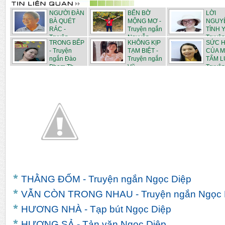
NGƯỜI ĐÀN
BẾN BỜ
LỜI
BÀ QUÉT
MỘNG MƠ -
NGUY
RÁC -
Truyện ngắn
TÌNH Y
Truyện
Nguyễn...
Truyện
TRONG BẾP
KHÔNG KỊP
SỨC 
ngắn...
N...
- Truyện
TẠM BIỆT -
CỦA 
ngắn Đào
Truyện ngắn
TẤM L
Phạm Th...
Vũ...
Truyện 
THẰNG ĐỐM - Truyện ngắn Ngọc Diệp
VẪN CÒN TRONG NHAU - Truyện ngắn Ngọc 
HƯƠNG NHÀ - Tạp bút Ngọc Diệp
HƯƠNG SẢ - Tản văn Ngọc Diệp