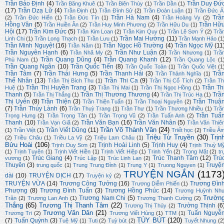
Trần Bảo Định
(4)
Trần Duy Đứ
Trần Băng Khuê
(1)
Trần Biên Thùy
(1)
Trần Dần
(1)
(17)
Trần Dzạ Lữ
(4)
Trần Định
(1)
Trần Đình Sử
(2)
Trần Đoàn Luận
(1)
Trần Đức Á
Trần Hà Nam
(4)
Trầ
(2)
Trần Đức Hiển
(1)
Trần Đức Tín
(1)
Trần Hoàng Vy
(2)
Hồng Vân
(5)
Trần Hữ
Trần Huiền Ân
(2)
Trần Huy Minh Phương
(2)
Trần Hữu Du
(1)
Hội
(17)
Trần Kim Đức
(5)
Trần Kim Loan
(2)
Trần Kim Quy
(1)
Trần Lê Sơn Ý
(2)
Trầ
Trần Mai Hường
(11)
Linh Chi
(1)
Trần Long Thạch
(1)
Trần Lưu
(1)
Trần Mạnh Hảo
(1
Trần Minh Nguyệt
(16)
Trần Ngọc Hồ Trường
(4)
Trần Ngọc Mỹ
(11
Trần Năm
(1)
Trần Nguyên Hạnh
(6)
Trần Như Luận
(3)
Trần Nhã My
(2)
Trần Nhương
(1)
Trầ
Trần Quang Dũng
(4)
Trần Quang Khanh
(12)
Phù Nam
(1)
Trần Quang Lộc
(1
Trần Quang Ngân
(10)
Trần Quốc Tiến
(8)
Trần Quốc Toàn
(1)
Trần Quốc Việt
(1
Trần Tâm
(7)
Trần Thái Hưng
(5)
Trần Thanh Hải
(3)
Trầ
Trần Thành Nghĩa
(1)
Thế Nhân
(13)
Trần Thi Ca
(9)
Trần Thị Bích Thu
(1)
Trần Thị Cổ Tích
(2)
Trần Th
Trần Thị Huyền Trang
(3)
Trần Th
Huệ
(1)
Trần Thị Mai
(1)
Trần Thị Ngọc Hồng
(1)
Thanh
(5)
Trần Thị Thương Thương
(4)
Trầ
Trần Thị Thắng
(1)
Trần Thị Trúc Hạ
(1)
Thị Uyên
(8)
Trần Thiện
(3)
Trần Thuậ
Trần Thiện Tuấn
(1)
Trần Thoại Nguyên
(2)
(7)
Trần Thúy Lành
(6)
Trần Thuỳ Trang
(1)
Trần Thư
(1)
Trần Thương Nhiều
(1)
Trầ
Trần Tuấ
Trọng Hưng
(2)
Trần Trọng Tân
(1)
Trần Trọng Vũ
(2)
Trần Tuấn Anh
(2)
Thanh
(10)
Trần Văn Bạn
(16)
Trần Văn Nhân
(5)
Trần Vạn Giã
(2)
Trần Văn Thiê
Trần Võ Thành Văn
(24)
Trần Viết Dũng
(11)
(1)
Trần Việt
(1)
Triết học
(2)
Triều Â
Triệu Từ Truyền
(30)
Trịn
(2)
Triều Châu
(1)
Triều La Vỹ
(2)
Triệu Lam Châu
(1)
Bửu Hoài
(106)
Trịnh Hoài Linh
(5)
Trịnh Huy
(4)
Trịnh Duy Sơn
(2)
Trịnh Thuỳ M
(1)
Trịnh Tuyên
(1)
Trịnh Viết Hiền
(1)
Trịnh Viết Hiệp
(1)
Trịnh Yến
(2)
Trọng Mật
(2)
tr
Trúc Giang
(4)
Trúc Thanh Tâm
(12)
Trú
vương
(1)
Trúc Lập
(1)
Trúc Linh Lan
(2)
Thuyên
(3)
Truyệ
trung quốc
(1)
Trung Trung Đỉnh
(1)
Trung Y
(1)
Truong Nguyen
(1)
TRUYỆN NGẮN
(1173
dài
(10)
TRUYỆN DỊCH
(17)
Truyện ký
(2)
TRUYỆN VỪA
(14)
Trương Công Tưởng
(16)
Trương Đìn
Trương Diễm Phiến
(1)
Phượng
(8)
Trương Đình Tuấn
(3)
Trương Hồng Phúc
(14)
Trương Huỳnh Nh
Trườn
Trương Nam Chi
(5)
Trân
(2)
Trương Lan Anh
(1)
Trương Thanh Cường
(2)
Thắng
(65)
Trương Thị Thanh Tâm
(22)
Trường Thịnh
(6
Trương Thị Thúy
(2)
Trương Văn Dân
(21)
Tuấn Nguyễ
Trương Tri
(2)
Trương Viết Hùng
(1)
TTM
(1)
TÙY BÚT
(120)
(7)
Tuấn Quỳnh
(3)
Tuệ Mỹ
(1)
Tuti
(2)
Tuỳ bút
(2)
Tuyết Nhung
(2