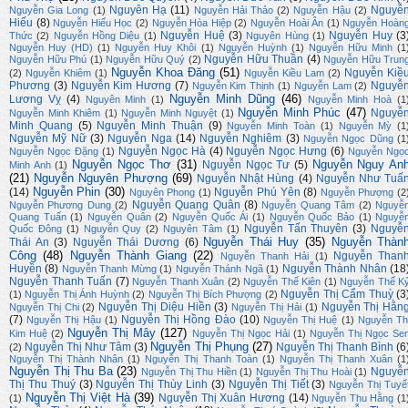
Nguyên Hạ
(11)
Nguyễ
Nguyễn Gia Long
(1)
Nguyễn Hải Thảo
(2)
Nguyễn Hậu
(2)
Hiếu
(8)
Nguyễn Hiếu Học
(2)
Nguyễn Hòa Hiệp
(2)
Nguyễn Hoài Ân
(1)
Nguyễn Hoàn
Nguyễn Huệ
(3)
Nguyễn Huy
(3
Thức
(2)
Nguyễn Hồng Diệu
(1)
Nguyên Hùng
(1)
Nguyễn Huy (HD)
(1)
Nguyễn Huy Khôi
(1)
Nguyễn Huỳnh
(1)
Nguyễn Hữu Minh
(1
Nguyễn Hữu Thuần
(4)
Nguyễn Hữu Phú
(1)
Nguyễn Hữu Quý
(2)
Nguyễn Hữu Trun
Nguyễn Khoa Đăng
(51)
Nguyễn Kiề
(2)
Nguyễn Khiêm
(1)
Nguyễn Kiều Lam
(2)
Phương
(3)
Nguyễn Kim Hương
(7)
Nguyễ
Nguyễn Kim Thịnh
(1)
Nguyễn Lam
(2)
Nguyễn Minh Dũng
(46)
Lương Vỵ
(4)
Nguyên Minh
(1)
Nguyễn Minh Hoà
(1
Nguyễn Minh Phúc
(47)
Nguyễ
Nguyễn Minh Khiêm
(1)
Nguyễn Minh Nguyệt
(1)
Minh Quang
(5)
Nguyễn Minh Thuận
(9)
Nguyễn Minh Toàn
(1)
Nguyễn Mỳ
(1
Nguyễn Mỹ Nữ
(3)
Nguyễn Nga
(14)
Nguyễn Nghiêm
(3)
Nguyễn Ngọc Dũng
(1
Nguyễn Ngọc Hà
(4)
Nguyễn Ngọc Hưng
(6)
Nguyễn Ngọc Đặng
(1)
Nguyễn Ngọ
Nguyễn Ngọc Thơ
(31)
Nguyễn Nguy An
Nguyễn Ngọc Tư
(5)
Minh Anh
(1)
(21)
Nguyễn Nguyên Phượng
(69)
Nguyễn Nhật Hùng
(4)
Nguyễn Như Tuấ
Nguyễn Phin
(30)
(14)
Nguyễn Phú Yên
(8)
Nguyên Phong
(1)
Nguyễn Phượng
(2
Nguyễn Quang Quân
(8)
Nguyễn Phương Dung
(2)
Nguyễn Quang Tâm
(2)
Nguyễ
Quang Tuấn
(1)
Nguyễn Quân
(2)
Nguyễn Quốc Ái
(1)
Nguyễn Quốc Bảo
(1)
Nguyễ
Nguyễn Tấn Thuyên
(3)
Nguyễ
Quốc Đông
(1)
Nguyễn Quy
(2)
Nguyên Tâm
(1)
Nguyễn Thái Huy
(35)
Nguyễn Thàn
Thái An
(3)
Nguyễn Thái Dương
(6)
Công
(48)
Nguyễn Thành Giang
(22)
Nguyễn Than
Nguyễn Thanh Hải
(1)
Huyền
(8)
Nguyễn Thành Nhân
(18
Nguyễn Thanh Mừng
(1)
Nguyễn Thánh Ngã
(1)
Nguyễn Thanh Tuấn
(7)
Nguyễn Thanh Xuân
(2)
Nguyễn Thế Kiên
(1)
Nguyễn Thế K
Nguyễn Thị Cẩm Thuỳ
(3
(1)
Nguyễn Thị Ánh Huỳnh
(2)
Nguyễn Thị Bích Phượng
(2)
Nguyễn Thị Diệu Hiền
(3)
Nguyễn Thị Hằn
Nguyễn Thị Chi
(2)
Nguyễn Thị Hải
(1)
(7)
Nguyễn Thị Hồng Đào
(10)
Nguyễn Thị Hậu
(1)
Nguyễn Thị Huệ
(1)
Nguyễn Th
Nguyễn Thị Mây
(127)
Kim Huệ
(2)
Nguyễn Thị Ngọc Hải
(1)
Nguyễn Thị Ngọc Se
Nguyễn Thị Phụng
(27)
Nguyễn Thị Như Tâm
(3)
Nguyễn Thị Thanh Bình
(6
(2)
Nguyễn Thị Thành Nhân
(1)
Nguyễn Thị Thanh Toàn
(1)
Nguyễn Thị Thanh Xuân
(1
Nguyễn Thị Thu Ba
(23)
Nguyễ
Nguyễn Thị Thu Hiền
(1)
Nguyễn Thị Thu Hoài
(1)
Thị Thu Thuý
(3)
Nguyễn Thị Thùy Linh
(3)
Nguyễn Thị Tiết
(3)
Nguyễn Thị Tuyế
Nguyễn Thị Việt Hà
(39)
Nguyễn Thị Xuân Hương
(14)
(1)
Nguyễn Thu Hằng
(1