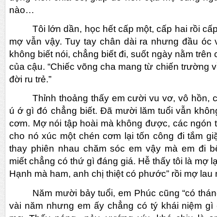
nào…
Tôi lớn dần, học hết cấp một, cấp hai rồi 
mợ vẫn vậy. Tuy tay chân dài ra nhưng đầu óc 
không biết nói, chẳng biết đi, suốt ngày nằm trê
của cậu. “Chiếc võng cha mang từ chiến trường về
đời ru trẻ.”
Thỉnh thoảng thấy em cười vu vơ, vô hồn, c
ú ớ gì đó chẳng biết. Đã mười lăm tuổi vẫn kh
cơm. Mợ nói tập hoài mà không được, các ngón 
cho nó xúc một chén cơm lại tốn công đi tắm giặ
thay phiên nhau chăm sóc em vậy mà em đi bệ
miết chẳng có thứ gì đáng giá. Hễ thấy tôi là mợ 
Hạnh mà ham, anh chị thiệt có phước” rồi mợ lau
Năm mười bảy tuổi, em Phúc cũng “có thán
vài năm nhưng em ấy chẳng có tý khái niệm gì c