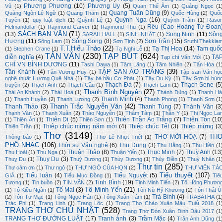
Phương Phương
(10)
Phương Uy
(5)
Vũ
(1)
Quan Thế Âm
(1)
Quảng Ngọc
(1
Quang Tuấn Dũng
(9)
Quảng Ngôn Lê Ngữ
(1)
Quang Thám
(1)
Quốc Hùng
(2)
Quố
Quỳnh Nga
(16)
Tuyên
(1)
quy luật dịch
(1)
Quỳnh Lệ
(1)
Quỳnh Trâm
(1)
Raso
Rêu (Cao Hoàng Từ Đoan
Helmandollar
(1)
Raymond Carver
(1)
Raymond Thư
(1)
SÁCH BẠN VĂN
(71)
(13)
Song Ninh
(11)
Sôn
SARAH HALL
(1)
SINH NHẬT
(1)
Hương
(11)
Sông Song
(8)
Sơn Trần
(15)
Sông Lam
(1)
Sơn Tịnh
(2)
Sruthi Thekkia
T.T.Hiếu Thảo
(22)
Tạ Thị Hoa
(14)
Tam quố
(1)
Stephen Crane
(1)
Tạ Nghi Lễ
(1)
TẢN VĂN
(230)
TẠP BÚT
(624)
diễn nghĩa
(4)
TẠ
Tạp chí Văn Mới
(1)
CHÍ VN BÌNH DƯƠNG
(11)
Tashi Dawa
(1)
Tâm Lãng
(1)
Tâm Nhiên
(2)
Tấn Hòa
(1
TẬP SAN ÁO TRẮNG
(39)
Tần Khánh
(4)
Tân Vương Huy
(1)
Tập san Văn họ
nghệ thuật Hương Quê Nhà
(1)
Tây bá hầu Cơ Phát
(1)
Tây Du Ký
(1)
Tây Sơn bi hùn
Thạch Đà
(7)
Thạch Sene
(5
truyện
(2)
Thạch Anh
(2)
Thạch Cầu
(1)
Thạch Lam
(1)
Thanh Bình Nguyên
(27)
Thái An Khánh
(2)
Thái Hoà
(1)
Thành Dũng
(1)
Thanh Hả
Thanh Minh
(4)
(1)
Thanh Huyền
(2)
Thanh Lương
(2)
Thanh Phong
(1)
Thanh Sơn
(1
Thanh Trắc Nguyễn Văn
(42)
Thanh Thảo
(3)
Thanh Tùng
(7)
Thành Văn
(3
Thạnh Văn
(1)
Thanh Xuân
(2)
Thảo Nguyễn
(1)
Thâm Tâm
(1)
Thần Y
(1)
Thi Ngọc La
Thiên Di
(5)
Thiên Thần Áo Trắng
(7)
Thiên Tôn
(10
(1)
Thiên Ân
(1)
Thiên Sơn
(1)
Thiệp chúc mừng năm mới
(4)
Thiệp chúc Tết
(3)
Thiệp mừng
(3
Thiên Trần
(1)
Thơ
(3149)
TH
THƠ MỜI HOẠ
(7)
Thông báo
(1)
Thơ Lê Nhựt Triết
(1)
PHỔ NHẠC
(106)
Thời sự Văn nghệ
(6)
Thu Dung
(3)
Thu Hằng
(1)
Thu Hiền
(1
Thuận Thảo
(8)
Thục Minh
(7)
Thuỳ Anh
(13
Thu Hoài
(1)
Thu Nga
(1)
Thuận Yến
(1)
Thụy Du
(3)
Thuỵ Du
(1)
Thuỳ Dương
(1)
Thùy Dương
(1)
Thủy Điền
(1)
Thuỳ Nhân
(1
Thư tin
(285)
Thư cảm ơn
(1)
Thư ngỏ
(1)
THƯ NGỎ CỦA HQN
(2)
THƯ VIỆN TÁ
Tiểu thuyết
(107)
Tiểu luận
(4)
Tiểu Nguyệt
(5)
GIẢ
(1)
Tiểu Mục Đồng
(1)
Tiê
Tịnh Bình
(19)
Tương
(1)
Tin buồn
(2)
TIN VĂN
(2)
Tịnh Minh Tiến
(2)
Tô Hồng Phươn
Tô Minh Yến
(21)
Tố Mai
(3)
(1)
Tô Kiều Ngân
(1)
Tôn Nữ Hỷ Khương
(2)
Tôn Thất Ú
Trà Bình
(4)
(2)
Tôn Tư Mạc
(1)
Tống Ngọc Hân
(1)
Tống Xuân Tám
(1)
TRABATHA
(1
Trác Phi
(1)
Trang Linh
(1)
Trang Lộc
(1)
Trang Thơ Chào Xuân Mậu Tuất 2018
(1
TRANG THƠ CHỦ NHẬT
(528)
Trang Thơ Đón Xuân Đinh Dậu 2017
(1
TRANG THƠ ĐƯỜNG LUẬT
(17)
Tranh ảnh
(3)
Trầm Mặc
(4)
Trần Anh Dũng
(1