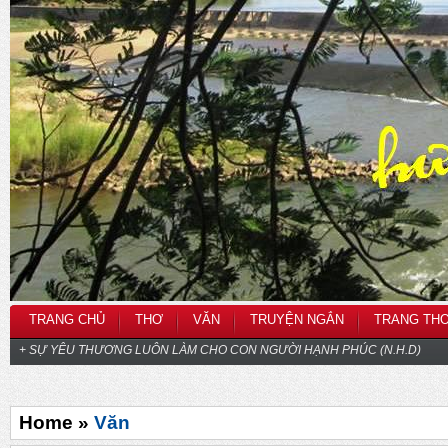
TRANG CHỦ
THƠ
VĂN
TRUYỆN NGẮN
TRANG TH
+ SỰ YÊU THƯƠNG LUÔN LÀM CHO CON NGƯỜI HẠNH PHÚC (N.H.D)
Home »
Văn