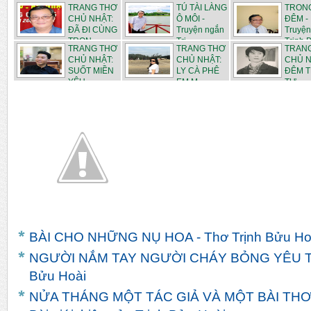
TRANG THƠ
TÚ TÀI LÀNG
TRON
CHỦ NHẬT:
Ô MÔI -
ĐÊM -
ĐÃ ĐI CÙNG
Truyện ngắn
Truyện
TRON...
Trị...
Trịnh B
TRANG THƠ
TRANG THƠ
TRAN
CHỦ NHẬT:
CHỦ NHẬT:
CHỦ N
SUỐT MIỀN
LY CÀ PHÊ
ĐÊM 
YÊU -...
EM M...
TƯ - ...
BÀI CHO NHỮNG NỤ HOA - Thơ Trịnh Bửu Ho
NGƯỜI NẮM TAY NGƯỜI CHÁY BỎNG YÊU TH
Bửu Hoài
NỬA THÁNG MỘT TÁC GIẢ VÀ MỘT BÀI THƠ