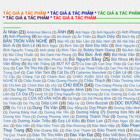
TÁC GIẢ & TÁC PHẨM
*
TÁC GIẢ & TÁC PHẨM
*
TÁC GIẢ & TÁC PHẨ
*
TÁC GIẢ & TÁC PHẨM
*
TÁC GIẢ & TÁC PHẨM
-----------------------------------
-------------------------------------------------------------------------------------------------------------
--------------
Ái Nhân
(21)
ẢNH
(58)
Anh Phon
Ambrose Bierce
(1)
Anh Ngọc
(1)
Anh Nguyên
(1)
(4)
Anh Phương
(9)
Bạch Diệp
(5)
âm nhạc
(2)
âm thanh
(1)
Ân Thiên
(1)
Bách Mỵ
(2
BÀN TRÒN VĂN NGHỆ
(87)
Bảo Hồ
(1)
Bảo Lâm
(1)
Bảo Ninh
(2)
Bé Hải Dân
(1
Bích Ái
(3)
Bích Lê
(4)
Bình Địa Mộc
(3)
Bích Ngọc
(1)
Bích Vân
(2)
Bình Nguyên
(1
Bobby Nam Giang
(3)
Bình Nguyên Trang
(2)
binh pháp
(1)
Bình Tâm
(1)
Bùi Anh Sắ
Bùi Đức Ánh
(66)
Bùi Hoài Vân
(5
(1)
Bùi Công Thuấn
(1)
Bùi Danh Hải Phong
(1)
Bùi Nguyên Bằng
(25)
Bùi Nhựa
(4)
Bù
Bùi Huyền Tương
(2)
Bùi Hữu Phước
(1)
Văn Bồng
(5)
BÚT KÝ
(17)
Bùi Việt Thắng
(2)
Ca Dao
(2)
Cao Duy Thảo
(1)
Cao Ki
Cao Thị Thu Hà
(3)
Quy
(1)
Cao Thọ Thêm
(2)
Cao Thoại Châu
(1)
Cao Thu Hà
(1)
Ca
Cao Văn Tam
(5)
Cát Du
(7)
Cẩm Lệ
(4)
Trọng Quế
(1)
Catherine Mansfield
(1)
Cẩ
Tú Cầu
(1)
Chàng Cát
(1)
Chánh Đức
(1)
CHÀO XUÂN 2014
(1)
CHÂN DUNG VĂ
Châu Thạch
(9)
NGHỆ SĨ
(2)
Châu Đoàn
(1)
Châu Quang Phước
(1)
Châu Thường Vin
CHỦ BIÊN
(141)
(1)
Chí Anh
(1)
Chính Đức
(1)
chủ
(1)
Chu Giang Phong
(1)
Chu La
Chu Ngạn Thư
(10)
Chu Trầm Nguyên Minh
(16)
(2)
Chu Vương Miện
(1)
Chúa Sơ
Cỏ Dại
(7)
Lâm
(1)
covid 19
(1)
Công Nguyễn
(1)
Cơ Xương
(1)
Cúc Dương
(1)
Cuộc th
CỬA SỔ VĂN HÓA
(6)
văn chương
(1)
Dạ Ngân
(1)
Dã Phong Bình
(2)
Dã Phương
(1
DỌC ĐƯỜN
Diệp Linh
(18)
Dino Buzzati
(3)
Dạ Thảo
(2)
Dạ Thy
(1)
Diệp Uy
(1)
(29)
Dung Thị Vân
(28)
Duy Phạm
(6)
Du Tử Lê
(1)
Duy Bằng
(1)
Dương Diệu Min
Dương Hằng
(7)
Dương Kim Nhi
(4
(1)
Dương Đăng Huệ
(1)
Dương Hải Yến
(2)
Dương Thành Thái
(3)
Dương Kim Thoa
(1)
Dương Phương Vinh
(1)
Dương Thị Yế
Dương Xuân Triều
(6)
Dzạ Lữ Kiều
(6)
Đàm Lan
(17)
Trinh
(2)
Đan Ngọc
(2)
đạ
Đào Phạ
đức
(2)
Đào Hiền
(2)
Đào Hữu Thức
(2)
Đào Khương
(2)
Đào Minh Hiệp
(2)
Thuỳ Trang
(82)
Đào Thanh Hoà
(14)
Đào Quang Bắc
(1)
Đào Quý Thạnh
(1)
Đà
Đào Văn Đạt
(31)
Đào Thị Thu Hiền
(3)
Đào Viết Bửu
(7)
Thị Quý Thanh
(1)
Đặn
Đặng Quốc Khán
Châu Long
(1)
Đặng Diệu Thoa
(1)
Đăng Đăng
(1)
Đăng Huỳnh
(1)