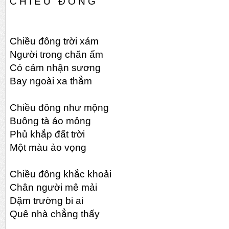
C H I Ề U Đ Ô N G
Chiều đông trời xám
Người trong chăn ấm
Có cảm nhận sương
Bay ngoài xa thẳm
Chiều đông như mộng
Buông tà áo mỏng
Phủ khắp đất trời
Một màu ảo vọng
Chiều đông khắc khoải
Chân người mê mải
Dặm trường bi ai
Quê nhà chẳng thấy