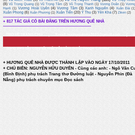
(8)
Vũ Trọng Quang
(1)
Vũ Trọng Tâm
(2)
Vũ Trọng Thanh
(1)
Vương Doãn
(1)
Vươn
Vương Hoài Uyên
(4)
Vương Tâm
(3)
Xanh Nguyên
(4)
Hạnh
(1)
Xuân Đài
(1
Xuân Phong
(6)
Xuân Tiến
(20)
Ý Thu
(3)
Yên Kha
(7)
Xuân Phương
(1)
Ziken
(2)
-------------------------------------------------------------------------
+ 817 TÁC GIẢ CÓ BÀI ĐĂNG TRÊN HƯƠNG QUÊ NHÀ
-------------------------------------------------------------------------
TRỞ VỀ TRANG CHỦ
|
Email: huongquenha2023@gmail.com
|
Trang Web này chạy tốt nhất trên trình duyệt Google Chrome
+ HƯƠNG QUÊ NHÀ ĐƯỢC THÀNH LẬP VÀO NGÀY 17/10/2011
+ CHỦ BIÊN: NGUYỄN HỮU DUYÊN - Cùng các anh: - Ngô Văn C
(Bình Định) phụ trách Trang thơ Đường luật - Nguyễn Phin (Đà
Nẵng) phụ trách chuyên mục Đọc sách