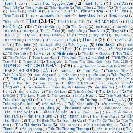
Thanh Trắc Nguyễn Văn
(42)
Thanh Thảo
(3)
Thanh Tùng
(7)
Thành Văn
(3
Thạnh Văn
(1)
Thanh Xuân
(2)
Thảo Nguyễn
(1)
Thâm Tâm
(1)
Thần Y
(1)
Thi Ngọc La
Thiên Di
(5)
Thiên Thần Áo Trắng
(7)
Thiên Tôn
(10
(1)
Thiên Ân
(1)
Thiên Sơn
(1)
Thiệp chúc mừng năm mới
(4)
Thiệp chúc Tết
(3)
Thiệp mừng
(3
Thiên Trần
(1)
Thơ
(3149)
TH
THƠ MỜI HOẠ
(7)
Thông báo
(1)
Thơ Lê Nhựt Triết
(1)
PHỔ NHẠC
(106)
Thời sự Văn nghệ
(6)
Thu Dung
(3)
Thu Hằng
(1)
Thu Hiền
(1
Thuận Thảo
(8)
Thục Minh
(7)
Thuỳ Anh
(13
Thu Hoài
(1)
Thu Nga
(1)
Thuận Yến
(1)
Thụy Du
(3)
Thuỵ Du
(1)
Thuỳ Dương
(1)
Thùy Dương
(1)
Thủy Điền
(1)
Thuỳ Nhân
(1
Thư tin
(285)
Thư cảm ơn
(1)
Thư ngỏ
(1)
THƯ NGỎ CỦA HQN
(2)
THƯ VIỆN TÁ
Tiểu thuyết
(107)
Tiểu luận
(4)
Tiểu Nguyệt
(5)
GIẢ
(1)
Tiểu Mục Đồng
(1)
Tiê
Tịnh Bình
(19)
Tương
(1)
Tin buồn
(2)
TIN VĂN
(2)
Tịnh Minh Tiến
(2)
Tô Hồng Phươn
Tô Minh Yến
(21)
Tố Mai
(3)
(1)
Tô Kiều Ngân
(1)
Tôn Nữ Hỷ Khương
(2)
Tôn Thất Ú
Trà Bình
(4)
(2)
Tôn Tư Mạc
(1)
Tống Ngọc Hân
(1)
Tống Xuân Tám
(1)
TRABATHA
(1
Trác Phi
(1)
Trang Linh
(1)
Trang Lộc
(1)
Trang Thơ Chào Xuân Mậu Tuất 2018
(1
TRANG THƠ CHỦ NHẬT
(528)
Trang Thơ Đón Xuân Đinh Dậu 2017
(1
TRANG THƠ ĐƯỜNG LUẬT
(17)
Tranh ảnh
(3)
Trầm Mặc
(4)
Trần Anh Dũng
(1
Trần Bảo Định
(4)
Trần Duy Đứ
Trần Băng Khuê
(1)
Trần Biên Thùy
(1)
Trần Dần
(1)
(17)
Trần Dzạ Lữ
(4)
Trần Định
(1)
Trần Đình Sử
(2)
Trần Đoàn Luận
(1)
Trần Đức Á
Trần Hà Nam
(4)
Trầ
(2)
Trần Đức Hiển
(1)
Trần Đức Tín
(1)
Trần Hoàng Vy
(2)
Hồng Vân
(5)
Trần Hữ
Trần Huiền Ân
(2)
Trần Huy Minh Phương
(2)
Trần Hữu Du
(1)
Hội
(17)
Trần Kim Đức
(5)
Trần Kim Loan
(2)
Trần Kim Quy
(1)
Trần Lê Sơn Ý
(2)
Trầ
Trần Mai Hường
(11)
Linh Chi
(1)
Trần Long Thạch
(1)
Trần Lưu
(1)
Trần Mạnh Hảo
(1
Trần Minh Nguyệt
(16)
Trần Ngọc Hồ Trường
(4)
Trần Ngọc Mỹ
(11
Trần Năm
(1)
Trần Nguyên Hạnh
(6)
Trần Như Luận
(3)
Trần Nhã My
(2)
Trần Nhương
(1)
Trầ
Trần Quang Dũng
(4)
Trần Quang Khanh
(12)
Phù Nam
(1)
Trần Quang Lộc
(1
Trần Quang Ngân
(10)
Trần Quốc Tiến
(8)
Trần Quốc Toàn
(1)
Trần Quốc Việt
(1
Trần Tâm
(7)
Trần Thái Hưng
(5)
Trần Thanh Hải
(3)
Trầ
Trần Thành Nghĩa
(1)
Thế Nhân
(13)
Trần Thi Ca
(9)
Trần Thị Bích Thu
(1)
Trần Thị Cổ Tích
(2)
Trần Th
Trần Thị Huyền Trang
(3)
Trần Th
Huệ
(1)
Trần Thị Mai
(1)
Trần Thị Ngọc Hồng
(1)
Thanh
(5)
Trần Thị Thương Thương
(4)
Trầ
Trần Thị Thắng
(1)
Trần Thị Trúc Hạ
(1)