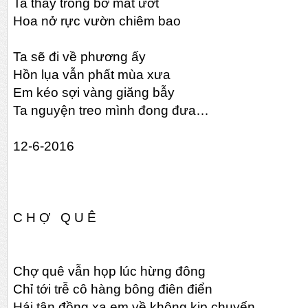
Ta thấy trong bờ mắt ướt
Hoa nở rực vườn chiêm bao
Ta sẽ đi về phương ấy
Hồn lụa vẫn phất mùa xưa
Em kéo sợi vàng giăng bẫy
Ta nguyện treo mình đong đưa…
12-6-2016
C H Ợ Q U Ê
Chợ quê vẫn họp lúc hừng đông
Chỉ tới trễ cô hàng bông điên điển
Hái tận đồng xa em về không kịp chuyến