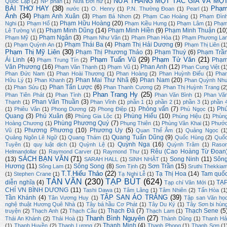
NỬA THÁNG MỘT TÁC GIẢ VÀ MỘ
Quốc Lập
(2)
NP phan
(1)
Nửa Đời hư
(1)
BÀI THƠ HAY
(38)
Phạ
nước
(1)
O. Henry
(1)
P.N. Thường Đoan
(1)
Pearl
(1)
Ánh
(34)
Phạm Anh Xuân
(3)
Phạm Bá Nhơn
(2)
Phạm Cao Hoàng
(1)
Phạm Đìn
Phạm Hữu Hoàng
(20)
Nghi
(1)
Phạm Hổ
(1)
Phạm Kiều Hưng
(1)
Phạm Lâm
(1)
Phạ
Phạm Minh Dũng
(14)
Phạm Minh Hiền
(9)
Phạm Minh Thuận
(10
Lê Tường Vi
(1)
Phạm Ngân
(3)
Phạm Mỹ
(1)
Phạm Như Vân
(1)
Phạm Phan Hòa
(1)
Phạm Phương La
Phạm Thái Ba
(4)
Phạm Thị Hải Dương
(9)
(1)
Phạm Quỳnh An
(1)
Phạm Thị Liên
(1
Phạm Thị Mỹ Liên
(30)
Phạm Thị Phương Thảo
(3)
Phạm Thuý
(6)
Phạm Trầ
Phạm Tuấn Vũ
(29)
Phạm Tử Văn
(21)
Ái Linh
(4)
Phạ
Phạm Trung Tín
(2)
Văn Phương
(16)
Phan Anh
(12)
Phạm Văn Thạnh
(1)
Phạm Vũ
(1)
Phan Cung Việt
(1
Phan Đức Nam
(1)
Phan Hoài Thương
(1)
Phan Hoàng
(2)
Phan Huỳnh Điểu
(1)
Pha
Phan Mai Thư Nhã
(6)
Phan Nam
(20)
Hữu Lý
(1)
Phan Khanh
(2)
Phan Quỳnh Nh
Phan Tấn Lược
(6)
(1)
Phan Sửu
(1)
Phan Thanh Cương
(2)
Phan Thị Huỳnh Trang
(2
Phan Trang Hy
(25)
Phan Tiên Phát
(1)
Phan Tình
(1)
Phan Văn Bình
(1)
Phan Vă
Phan Văn Thuần
(3)
Thạnh
(1)
Phan Vĩnh
(1)
phần 1
(1)
phần 2
(1)
phần 3
(1)
phần 
Phỏng vấn
(7)
Ph
(1)
Phiêu Vân
(1)
Phong Dương
(2)
Phong Điệp
(1)
Phú Ngọc
(1)
Quang
(3)
Phú Xuân
(8)
Phùng Hiếu
(10)
Phùng Gia Lộc
(1)
Phùng Hiệu
(1)
Phùn
Phùng Phương Quý
(7)
Hoàng Chương
(1)
Phụng Thiên
(1)
Phùng Văn Khai
(1)
Phướ
Phương Phương
(10)
Phương Uy
(5)
Vũ
(1)
Quan Thế Âm
(1)
Quảng Ngọc
(1
Quang Tuấn Dũng
(9)
Quảng Ngôn Lê Ngữ
(1)
Quang Thám
(1)
Quốc Hùng
(2)
Quố
Quỳnh Nga
(16)
Tuyên
(1)
quy luật dịch
(1)
Quỳnh Lệ
(1)
Quỳnh Trâm
(1)
Raso
Rêu (Cao Hoàng Từ Đoan
Helmandollar
(1)
Raymond Carver
(1)
Raymond Thư
(1)
SÁCH BẠN VĂN
(71)
(13)
Song Ninh
(11)
Sôn
SARAH HALL
(1)
SINH NHẬT
(1)
Hương
(11)
Sông Song
(8)
Sơn Trần
(15)
Sông Lam
(1)
Sơn Tịnh
(2)
Sruthi Thekkia
T.T.Hiếu Thảo
(22)
Tạ Thị Hoa
(14)
Tam quố
(1)
Stephen Crane
(1)
Tạ Nghi Lễ
(1)
TẢN VĂN
(230)
TẠP BÚT
(624)
diễn nghĩa
(4)
TẠ
Tạp chí Văn Mới
(1)
CHÍ VN BÌNH DƯƠNG
(11)
Tashi Dawa
(1)
Tâm Lãng
(1)
Tâm Nhiên
(2)
Tấn Hòa
(1
TẬP SAN ÁO TRẮNG
(39)
Tần Khánh
(4)
Tân Vương Huy
(1)
Tập san Văn họ
nghệ thuật Hương Quê Nhà
(1)
Tây bá hầu Cơ Phát
(1)
Tây Du Ký
(1)
Tây Sơn bi hùn
Thạch Đà
(7)
Thạch Sene
(5
truyện
(2)
Thạch Anh
(2)
Thạch Cầu
(1)
Thạch Lam
(1)
Thanh Bình Nguyên
(27)
Thái An Khánh
(2)
Thái Hoà
(1)
Thành Dũng
(1)
Thanh Hả
Thanh Minh
(4)
(1)
Thanh Huyền
(2)
Thanh Lương
(2)
Thanh Phong
(1)
Thanh Sơn
(1