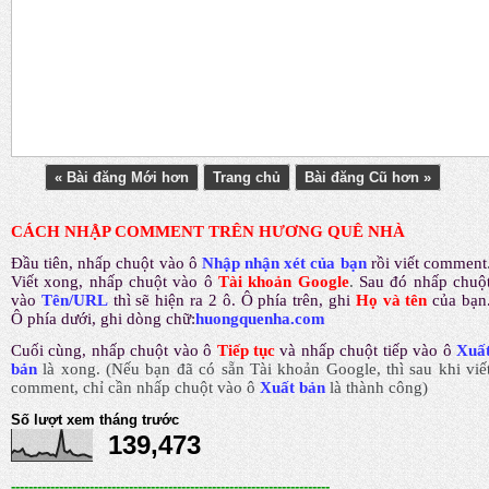
« Bài đăng Mới hơn
Trang chủ
Bài đăng Cũ hơn »
CÁCH NHẬP COMMENT TRÊN HƯƠNG QUÊ NHÀ
Đầu tiên, nhấp chuột vào ô
Nhập nhận xét của bạn
rồi viết comment
Viết xong, nhấp chuột vào ô
Tài khoản Google
.
Sau đó nhấp chuộ
vào
Tên/URL
thì sẽ hiện ra 2 ô. Ô phía trên, ghi
Họ và tên
của bạn
Ô phía dưới, ghi dòng chữ:
huongquenha.com
Cuối cùng, nhấp chuột vào ô
Tiếp tục
và nhấp chuột tiếp vào ô
Xuấ
bản
là xong.
(Nếu bạn đã có sẵn Tài khoản Google, thì sau khi viế
comment, chỉ cần nhấp chuột vào ô
Xuất bản
là thành công
)
Số lượt xem tháng trước
139,473
-------------------------------------------------------------------------