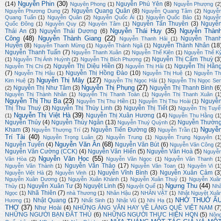
Nguyễn Phin
(30)
(14)
Nguyễn Phú Yên
(8)
Nguyên Phong
(1)
Nguyễn Phượng
(2
Nguyễn Quang Quân
(8)
Nguyễn Phương Dung
(2)
Nguyễn Quang Tâm
(2)
Nguyễ
Quang Tuấn
(1)
Nguyễn Quân
(2)
Nguyễn Quốc Ái
(1)
Nguyễn Quốc Bảo
(1)
Nguyễ
Nguyễn Tấn Thuyên
(3)
Nguyễ
Quốc Đông
(1)
Nguyễn Quy
(2)
Nguyên Tâm
(1)
Nguyễn Thái Huy
(35)
Nguyễn Thàn
Thái An
(3)
Nguyễn Thái Dương
(6)
Công
(48)
Nguyễn Thành Giang
(22)
Nguyễn Than
Nguyễn Thanh Hải
(1)
Huyền
(8)
Nguyễn Thành Nhân
(18
Nguyễn Thanh Mừng
(1)
Nguyễn Thánh Ngã
(1)
Nguyễn Thanh Tuấn
(7)
Nguyễn Thanh Xuân
(2)
Nguyễn Thế Kiên
(1)
Nguyễn Thế K
Nguyễn Thị Cẩm Thuỳ
(3
(1)
Nguyễn Thị Ánh Huỳnh
(2)
Nguyễn Thị Bích Phượng
(2)
Nguyễn Thị Diệu Hiền
(3)
Nguyễn Thị Hằn
Nguyễn Thị Chi
(2)
Nguyễn Thị Hải
(1)
(7)
Nguyễn Thị Hồng Đào
(10)
Nguyễn Thị Hậu
(1)
Nguyễn Thị Huệ
(1)
Nguyễn Th
Nguyễn Thị Mây
(127)
Kim Huệ
(2)
Nguyễn Thị Ngọc Hải
(1)
Nguyễn Thị Ngọc Se
Nguyễn Thị Phụng
(27)
Nguyễn Thị Như Tâm
(3)
Nguyễn Thị Thanh Bình
(6
(2)
Nguyễn Thị Thành Nhân
(1)
Nguyễn Thị Thanh Toàn
(1)
Nguyễn Thị Thanh Xuân
(1
Nguyễn Thị Thu Ba
(23)
Nguyễ
Nguyễn Thị Thu Hiền
(1)
Nguyễn Thị Thu Hoài
(1)
Thị Thu Thuý
(3)
Nguyễn Thị Thùy Linh
(3)
Nguyễn Thị Tiết
(3)
Nguyễn Thị Tuyế
Nguyễn Thị Việt Hà
(39)
Nguyễn Thị Xuân Hương
(14)
(1)
Nguyễn Thu Hằng
(1
Nguyễn Thủy
(4)
Nguyễn Thúy Ngân
(13)
Nguyễn Thườn
Nguyễn Thuý Quỳnh
(2)
Nguyễ
Kham
(3)
Nguyễn Tiến Đường
(8)
Nguyễn Thượng Trí
(2)
Nguyễn Trần
(1)
Trí Tài
(40)
Nguyễn Trọng Luân
(2)
Nguyễn Trung
(1)
Nguyễn Trung Nguyên
(1
Nguyễn Văn Ân
(68)
Nguyễn Tuyển
(4)
Nguyễn Văn Bút
(6)
Nguyễn Văn Công
(2
Nguyễn Văn Cường (CCK)
(4)
Nguyễn Văn Hiến
(5)
Nguyễn Văn Hoà
(5)
Nguyễ
Nguyễn Văn Học
(55)
Văn Hòa
(2)
Nguyễn Văn Ngọc
(1)
Nguyễn Văn Thanh
(1
Nguyễn Văn Thảo
(17)
Nguyễn Văn Thành
(1)
Nguyễn Văn Toan
(1)
Nguyên Vi
(1
Nguyễn Vĩnh Bình
(3)
Nguyễn Xuân Cảm
(3
Nguyễn Việt Hà
(2)
Nguyễn Vinh
(1)
Nguyễn Xuân Dương
(1)
Nguyễn Xuân Khánh
(1)
Nguyễn Xuân Thuỷ
(1)
Nguyễn Xuâ
Ngưng Thu
(44)
Nguyễn Xuân Tư
(3)
Nguyệt Linh
(5)
Thủy
(1)
Nguyệt Quế
(1)
Nh
Nhã Thiên
(7)
Ngọc
(1)
nhà Thương
(1)
Nhân Hậu
(2)
NHÂN VẬT
(1)
Nhật Nguyệt Xuâ
NHỚ THUỞ Ấ
Nhật Quang
(17)
Hương
(1)
Nhất Sinh
(1)
Nhật Vũ
(1)
Nhi Hạ
(1)
THƠ
(37)
Như Hoài
(4)
NHỮNG ÁNG VĂN HAY VỀ LÀNG QUÊ VIỆT NAM
(7
NHỮNG NGƯỜI BẠN ĐÂT THỦ
(6)
NHỮNG NGƯỜI THỰC HIỆN HQN
(5)
Nôn