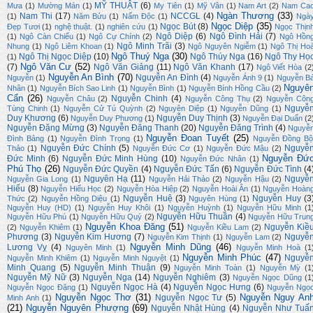
MỸ THUẬT
(6)
Mưa
(1)
Mường Mán
(1)
My Tiên
(1)
Mỹ Vân
(1)
Nam Art
(2)
Nam Ca
Ngàn Thương
(33)
Nam Thi
(17)
NCCGL
(4)
(1)
Năm Bửu
(1)
Nấm Độc
(1)
Ngà
Ngọc Diệp
(35)
Ngọc Bút
(8)
Đẹp Tươi
(1)
nghệ thuật.
(1)
nghiên cứu
(1)
Ngọc Thịn
Ngô Diệp
(6)
Ngô Đình Hải
(7)
(1)
Ngô Càn Chiểu
(1)
Ngô Cự Chính
(2)
Ngô Hồn
Ngô Minh Trãi
(3)
Nhung
(1)
Ngô Liêm Khoan
(1)
Ngô Nguyên Ngiễm
(1)
Ngô Thị Ho
Ngô Thuý Nga
(30)
Ngô Thị Ngọc Diệp
(10)
Ngô Thúy Nga
(16)
Ngô Thy Họ
(1)
Ngô Văn Cư
(52)
(7)
Ngô Văn Giảng
(11)
Ngô Văn Khanh
(17)
Ngô Viết Hòa
(2
Nguyễn An Bình
(70)
Nguyễn An Đình
(4)
Nguyễn
(1)
Nguyễn Ánh 9
(1)
Nguyễn B
Nguyê
Nhân
(1)
Nguyễn Bích Sao Linh
(1)
Nguyễn Bình
(1)
Nguyễn Bính Hồng Cầu
(2)
Cẩn
(26)
Nguyễn Chinh
(4)
Nguyễn Châu
(2)
Nguyễn Công Thụ
(2)
Nguyễn Côn
Nguyễ
Tùng Chinh
(1)
Nguyễn Cử Tú Quỳnh
(2)
Nguyên Diệp
(1)
Nguyễn Dũng
(1)
Duy Khương
(6)
Nguyễn Duy Thịnh
(3)
Nguyễn Duy Phương
(1)
Nguyễn Đại Duẩn
(2
Nguyễn Đặng Mừng
(3)
Nguyễn Đăng Thanh
(20)
Nguyễn Đăng Trình
(4)
Nguyễ
Nguyễn Đoan Tuyết
(25)
Đình Bảng
(1)
Nguyễn Đình Trọng
(1)
Nguyễn Đồng Bộ
Nguyễn Đức Chính
(5)
Nguyễ
Thảo
(1)
Nguyễn Đức Cơ
(1)
Nguyễn Đức Mậu
(2)
Nguyễn Đứ
Đức Minh
(6)
Nguyễn Đức Minh Hùng
(10)
Nguyễn Đức Nhân
(1)
Phú Thọ
(26)
Nguyễn Đức Quyền
(4)
Nguyễn Đức Tấn
(6)
Nguyễn Đức Tình
(4
Nguyên Hạ
(11)
Nguyễ
Nguyễn Gia Long
(1)
Nguyễn Hải Thảo
(2)
Nguyễn Hậu
(2)
Hiếu
(8)
Nguyễn Hiếu Học
(2)
Nguyễn Hòa Hiệp
(2)
Nguyễn Hoài Ân
(1)
Nguyễn Hoàn
Nguyễn Huệ
(3)
Nguyễn Huy
(3
Thức
(2)
Nguyễn Hồng Diệu
(1)
Nguyên Hùng
(1)
Nguyễn Huy (HD)
(1)
Nguyễn Huy Khôi
(1)
Nguyễn Huỳnh
(1)
Nguyễn Hữu Minh
(1
Nguyễn Hữu Thuần
(4)
Nguyễn Hữu Phú
(1)
Nguyễn Hữu Quý
(2)
Nguyễn Hữu Trun
Nguyễn Khoa Đăng
(51)
Nguyễn Kiề
(2)
Nguyễn Khiêm
(1)
Nguyễn Kiều Lam
(2)
Phương
(3)
Nguyễn Kim Hương
(7)
Nguyễ
Nguyễn Kim Thịnh
(1)
Nguyễn Lam
(2)
Nguyễn Minh Dũng
(46)
Lương Vỵ
(4)
Nguyên Minh
(1)
Nguyễn Minh Hoà
(1
Nguyễn Minh Phúc
(47)
Nguyễ
Nguyễn Minh Khiêm
(1)
Nguyễn Minh Nguyệt
(1)
Minh Quang
(5)
Nguyễn Minh Thuận
(9)
Nguyễn Minh Toàn
(1)
Nguyễn Mỳ
(1
Nguyễn Mỹ Nữ
(3)
Nguyễn Nga
(14)
Nguyễn Nghiêm
(3)
Nguyễn Ngọc Dũng
(1
Nguyễn Ngọc Hà
(4)
Nguyễn Ngọc Hưng
(6)
Nguyễn Ngọc Đặng
(1)
Nguyễn Ngọ
Nguyễn Ngọc Thơ
(31)
Nguyễn Nguy An
Nguyễn Ngọc Tư
(5)
Minh Anh
(1)
(21)
Nguyễn Nguyên Phượng
(69)
Nguyễn Nhật Hùng
(4)
Nguyễn Như Tuấ