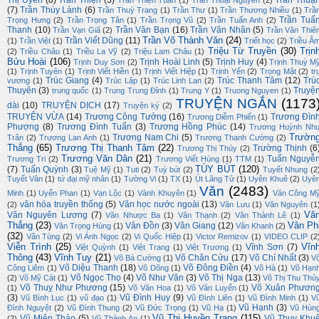
Thị Uyên
(8)
Trần Thiện
(3)
Trần Thuậ
Trần Thiện Tuấn
(1)
Trần Thoại Nguyên
(2)
(7)
Trần Thúy Lành
(6)
Trần Thuỳ Trang
(1)
Trần Thư
(1)
Trần Thương Nhiều
(1)
Trầ
Trần Tuấ
Trọng Hưng
(2)
Trần Trọng Tân
(1)
Trần Trọng Vũ
(2)
Trần Tuấn Anh
(2)
Thanh
(10)
Trần Văn Bạn
(16)
Trần Văn Nhân
(5)
Trần Vạn Giã
(2)
Trần Văn Thiê
Trần Võ Thành Văn
(24)
Trần Viết Dũng
(11)
(1)
Trần Việt
(1)
Triết học
(2)
Triều Â
Triệu Từ Truyền
(30)
Trịn
(2)
Triều Châu
(1)
Triều La Vỹ
(2)
Triệu Lam Châu
(1)
Bửu Hoài
(106)
Trịnh Hoài Linh
(5)
Trịnh Huy
(4)
Trịnh Duy Sơn
(2)
Trịnh Thuỳ M
(1)
Trịnh Tuyên
(1)
Trịnh Viết Hiền
(1)
Trịnh Viết Hiệp
(1)
Trịnh Yến
(2)
Trọng Mật
(2)
tr
Trúc Giang
(4)
Trúc Thanh Tâm
(12)
Trú
vương
(1)
Trúc Lập
(1)
Trúc Linh Lan
(2)
Thuyên
(3)
Truyệ
trung quốc
(1)
Trung Trung Đỉnh
(1)
Trung Y
(1)
Truong Nguyen
(1)
TRUYỆN NGẮN
(1173
dài
(10)
TRUYỆN DỊCH
(17)
Truyện ký
(2)
TRUYỆN VỪA
(14)
Trương Công Tưởng
(16)
Trương Đìn
Trương Diễm Phiến
(1)
Phượng
(8)
Trương Đình Tuấn
(3)
Trương Hồng Phúc
(14)
Trương Huỳnh Nh
Trườn
Trương Nam Chi
(5)
Trân
(2)
Trương Lan Anh
(1)
Trương Thanh Cường
(2)
Thắng
(65)
Trương Thị Thanh Tâm
(22)
Trường Thịnh
(6
Trương Thị Thúy
(2)
Trương Văn Dân
(21)
Tuấn Nguyễ
Trương Tri
(2)
Trương Viết Hùng
(1)
TTM
(1)
TÙY BÚT
(120)
(7)
Tuấn Quỳnh
(3)
Tuệ Mỹ
(1)
Tuti
(2)
Tuỳ bút
(2)
Tuyết Nhung
(2
Tuyết Vân
(1)
tứ đại mỹ nhân
(1)
Tường Vi
(1)
TX
(1)
Út Lãng Tử
(1)
Uyên Khuê
(2)
Uyê
Văn
(2483)
Minh
(1)
Uyển Phan
(1)
Vạn Lộc
(1)
Vành Khuyên
(1)
Văn Công M
văn hóa truyền thống
(5)
Văn học nước ngoài
(13)
(2)
Văn Lưu
(1)
Văn Nguyên
(1
Vă
Văn Nguyên Lương
(7)
Văn Nhược Ba
(1)
Văn Thạnh
(2)
Văn Thành Lê
(1)
Thắng
(23)
Vân Ph
Vân Đồn
(3)
Vân Giang
(12)
Văn Trọng Hùng
(1)
Vân Khanh
(2)
(32)
Vân Tùng
(2)
Vi Ánh Ngọc
(2)
Vi Quốc Hiệp
(1)
Victor Remizov
(1)
VIDEO CLIP
(2
Viễn Trình
(25)
Vĩn
Vĩnh Sơn
(7)
Việt Quỳnh
(1)
Việt Trang
(1)
Việt Trương
(1)
Thông
(43)
Vĩnh Tuy
(21)
Võ Chân Cửu
(17)
Võ Chí Nhất
(3)
Võ Bá Cường
(1)
V
Võ Diệu Thanh
(18)
Võ Đông Điền
(4)
Công Liêm
(1)
Võ Dõng
(1)
Võ Hà
(1)
Võ Hạn
Võ Ngọc Thọ
(4)
Võ Như Văn
(3)
Võ Thị Nga
(13)
(2)
Võ Mỹ Cát
(1)
Võ Thị Thu Thủ
Võ Thuỵ Như Phương
(15)
Võ Xuân Phươn
(1)
Võ Văn Hoa
(1)
Võ Văn Luyến
(1)
(3)
Vũ Đình Huy
(9)
Vũ Bình Lục
(1)
vũ đạo
(1)
Vũ Đình Liên
(1)
Vũ Đình Minh
(1)
V
Vũ Hạnh
(3)
Đình Nguyệt
(2)
Vũ Đình Thung
(2)
Vũ Đức Trọng
(1)
Vũ Hạ
(1)
Vũ Hùn
Vũ Thị Huyền Trang
(115)
Vũ Miên Thảo
(5)
Vũ Thụy Khu
(2)
Vũ Thành An
(1)