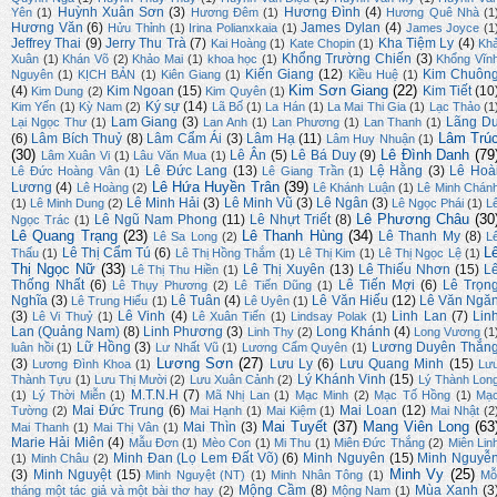
Huỳnh Xuân Sơn
(3)
Hương Đình
(4)
Yên
(1)
Hương Đêm
(1)
Hương Quê Nhà
(1
Hương Văn
(6)
James Dylan
(4)
Hửu Thỉnh
(1)
Irina Polianxkaia
(1)
James Joyce
(1
Jeffrey Thai
(9)
Jerry Thu Trà
(7)
Kha Tiệm Ly
(4)
Kai Hoàng
(1)
Kate Chopin
(1)
Kh
Khổng Trường Chiến
(3)
Xuân
(1)
Khán Võ
(2)
Khảo Mai
(1)
khoa học
(1)
Khổng Vĩn
Kiến Giang
(12)
Kim Chuôn
Nguyên
(1)
KỊCH BẢN
(1)
Kiên Giang
(1)
Kiều Huệ
(1)
Kim Sơn Giang
(22)
(4)
Kim Ngoan
(15)
Kim Tiết
(10
Kim Dung
(2)
Kim Quyên
(1)
Ký sự
(14)
Kim Yến
(1)
Kỳ Nam
(2)
Lã Bố
(1)
La Hán
(1)
La Mai Thi Gia
(1)
Lạc Thảo
(1
Lam Giang
(3)
Lãng D
Lại Ngọc Thư
(1)
Lan Anh
(1)
Lan Phương
(1)
Lan Thanh
(1)
Lâm Trú
(6)
Lâm Bích Thuỷ
(8)
Lâm Cẩm Ái
(3)
Lâm Hạ
(11)
Lâm Huy Nhuận
(1)
(30)
Lê Đình Danh
(79
Lê Ân
(5)
Lê Bá Duy
(9)
Lâm Xuân Vi
(1)
Lâu Văn Mua
(1)
Lê Đức Lang
(13)
Lệ Hằng
(3)
Lê Hoà
Lê Đức Hoàng Vân
(1)
Lê Giang Trần
(1)
Lê Hứa Huyền Trân
(39)
Lương
(4)
Lê Hoàng
(2)
Lê Khánh Luận
(1)
Lê Minh Chán
Lê Minh Hải
(3)
Lê Minh Vũ
(3)
Lê Ngân
(3)
(1)
Lê Minh Dung
(2)
Lê Ngọc Phái
(1)
L
Lê Phương Châu
(30
Lê Ngũ Nam Phong
(11)
Lê Nhựt Triết
(8)
Ngọc Trác
(1)
Lê Quang Trạng
(23)
Lê Thanh Hùng
(34)
Lê Thanh My
(8)
Lê Sa Long
(2)
L
L
Lê Thị Cẩm Tú
(6)
Thấu
(1)
Lê Thị Hồng Thắm
(1)
Lê Thị Kim
(1)
Lê Thị Ngọc Lệ
(1)
Thị Ngọc Nữ
(33)
Lê Thị Xuyên
(13)
Lê Thiếu Nhơn
(15)
L
Lê Thị Thu Hiền
(1)
Thống Nhất
(6)
Lê Tiến Mợi
(6)
Lê Trọn
Lê Thụy Phương
(2)
Lê Tiến Dũng
(1)
Nghĩa
(3)
Lê Tuân
(4)
Lê Văn Hiếu
(12)
Lê Văn Ngă
Lê Trung Hiếu
(1)
Lê Uyên
(1)
(3)
Lê Vinh
(4)
Linh Lan
(7)
Lin
Lê Vi Thuỷ
(1)
Lê Xuân Tiến
(1)
Lindsay Polak
(1)
Lan (Quảng Nam)
(8)
Linh Phương
(3)
Long Khánh
(4)
Linh Thy
(2)
Long Vương
(1
Lữ Hồng
(3)
Lương Duyên Thắn
luân hồi
(1)
Lư Nhất Vũ
(1)
Lương Cẩm Quyên
(1)
Lương Sơn
(27)
(3)
Lưu Ly
(6)
Lưu Quang Minh
(15)
Lương Đình Khoa
(1)
Lư
Lý Khánh Vinh
(15)
Thành Tựu
(1)
Lưu Thị Mười
(2)
Lưu Xuân Cảnh
(2)
Lý Thành Lon
M.T.N.H
(7)
(1)
Lý Thời Miễn
(1)
Mã Nhị Lan
(1)
Mạc Minh
(2)
Mạc Tố Hồng
(1)
Mạ
Mai Đức Trung
(6)
Mai Loan
(12)
Tường
(2)
Mai Hạnh
(1)
Mai Kiệm
(1)
Mai Nhật
(2
Mai Tuyết
(37)
Mang Viên Long
(63
Mai Thìn
(3)
Mai Thanh
(1)
Mai Thị Vân
(1)
Marie Hải Miên
(4)
Mẫu Đơn
(1)
Mèo Con
(1)
Mi Thu
(1)
Miên Đức Thắng
(2)
Miên Lin
Minh Đan (Lọ Lem Đất Võ)
(6)
Minh Nguyên
(15)
Minh Nguyễ
(1)
Minh Châu
(2)
Minh Vy
(25)
(3)
Minh Nguyệt
(15)
Minh Nguyệt (NT)
(1)
Minh Nhân Tông
(1)
Mỗ
Mộng Cầm
(8)
Mùa Xanh
(3
tháng một tác giả và một bài thơ hay
(2)
Mộng Nam
(1)