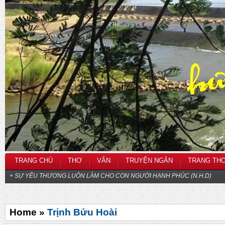
TRANG CHỦ
THƠ
VĂN
TRUYỆN NGẮN
TRANG TH
+ SỰ YÊU THƯƠNG LUÔN LÀM CHO CON NGƯỜI HẠNH PHÚC (N.H.D)
Home »
Trịnh Bửu Hoài