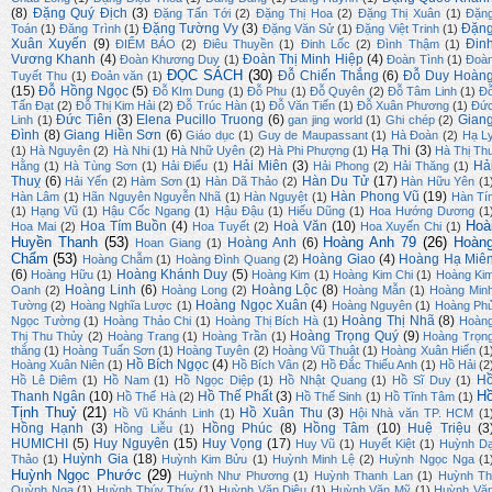
(8)
Đặng Quý Địch
(3)
Đặng Tấn Tới
(2)
Đặng Thị Hoa
(2)
Đặng Thị Xuân
(1)
Đặn
Đặng Tường Vy
(3)
Đặn
Toán
(1)
Đăng Trình
(1)
Đặng Văn Sử
(1)
Đặng Việt Trinh
(1)
Xuân Xuyến
(9)
Đin
ĐIỂM BÁO
(2)
Điêu Thuyền
(1)
Đinh Lốc
(2)
Đình Thậm
(1)
Vương Khanh
(4)
Đoàn Thị Minh Hiệp
(4)
Đoàn Khương Duy
(1)
Đoàn Tình
(1)
Đoà
ĐỌC SÁCH
(30)
Đỗ Chiến Thắng
(6)
Đỗ Duy Hoàn
Tuyết Thu
(1)
Đoản văn
(1)
(15)
Đỗ Hồng Ngọc
(5)
Đỗ KIm Dung
(1)
Đỗ Phu
(1)
Đỗ Quyên
(2)
Đỗ Tâm Linh
(1)
Đ
Tấn Đạt
(2)
Đỗ Thị Kim Hải
(2)
Đỗ Trúc Hàn
(1)
Đỗ Văn Tiến
(1)
Đỗ Xuân Phương
(1)
Đứ
Đức Tiên
(3)
Elena Pucillo Truong
(6)
Gian
Linh
(1)
gan jing world
(1)
Ghi chép
(2)
Đình
(8)
Giang Hiền Sơn
(6)
Giáo dục
(1)
Guy de Maupassant
(1)
Hà Đoàn
(2)
Hạ L
Hạ Thi
(3)
(1)
Hà Nguyên
(2)
Hà Nhi
(1)
Hà Nhữ Uyên
(2)
Hà Phi Phượng
(1)
Hà Thị Th
Hải Miên
(3)
Hả
Hằng
(1)
Hà Tùng Sơn
(1)
Hải Điểu
(1)
Hải Phong
(2)
Hải Thăng
(1)
Thuỵ
(6)
Hàn Du Tử
(17)
Hải Yến
(2)
Hàm Sơn
(1)
Hàn Dã Thảo
(2)
Hàn Hữu Yên
(1
Hàn Phong Vũ
(19)
Hàn Lâm
(1)
Hãn Nguyên Nguyễn Nhã
(1)
Hàn Nguyệt
(1)
Hàn Tí
(1)
Hạng Vũ
(1)
Hậu Cốc Ngang
(1)
Hậu Đậu
(1)
Hiếu Dũng
(1)
Hoa Hướng Dương
(1
Hoà
Hoa Tím Buồn
(4)
Hoà Văn
(10)
Hoa Mai
(2)
Hoa Tuyết
(2)
Hoa Xuyến Chi
(1)
Huyền Thanh
(53)
Hoàng Anh 79
(26)
Hoàn
Hoàng Anh
(6)
Hoan Giang
(1)
Chẩm
(53)
Hoàng Giao
(4)
Hoàng Hạ Miê
Hoàng Chẫm
(1)
Hoàng Đình Quang
(2)
(6)
Hoàng Khánh Duy
(5)
Hoàng Hữu
(1)
Hoàng Kim
(1)
Hoàng Kim Chi
(1)
Hoàng Ki
Hoàng Linh
(6)
Hoàng Lộc
(8)
Oanh
(2)
Hoàng Long
(2)
Hoàng Mẫn
(1)
Hoàng Min
Hoàng Ngọc Xuân
(4)
Tường
(2)
Hoàng Nghĩa Lược
(1)
Hoàng Nguyên
(1)
Hoàng Ph
Hoàng Thị Nhã
(8)
Ngọc Tường
(1)
Hoàng Thảo Chi
(1)
Hoàng Thị Bích Hà
(1)
Hoàn
Hoàng Trọng Quý
(9)
Thị Thu Thủy
(2)
Hoàng Trang
(1)
Hoàng Trần
(1)
Hoàng Trọn
thắng
(1)
Hoàng Tuấn Sơn
(1)
Hoàng Tuyên
(2)
Hoàng Vũ Thuật
(1)
Hoàng Xuân Hiến
(1
Hồ Bích Ngọc
(4)
Hoàng Xuân Niên
(1)
Hồ Bích Vân
(2)
Hồ Đắc Thiếu Anh
(1)
Hồ Hải
(2
H
Hồ Lê Diêm
(1)
Hồ Nam
(1)
Hồ Ngọc Diệp
(1)
Hồ Nhật Quang
(1)
Hồ Sĩ Duy
(1)
H
Thanh Ngân
(10)
Hồ Thế Phất
(3)
Hồ Thế Hà
(2)
Hồ Thế Sinh
(1)
Hồ Tĩnh Tâm
(1)
Tịnh Thuỷ
(21)
Hồ Xuân Thu
(3)
Hồ Vũ Khánh Linh
(1)
Hội Nhà văn TP. HCM
(1
Hồng Hạnh
(3)
Hồng Phúc
(8)
Hồng Tâm
(10)
Huệ Triệu
(3
Hồng Liễu
(1)
HUMICHI
(5)
Huy Nguyên
(15)
Huy Vọng
(17)
Huy Vũ
(1)
Huyết Kiệt
(1)
Huỳnh D
Huỳnh Gia
(18)
Thảo
(1)
Huỳnh Kim Bửu
(1)
Huỳnh Minh Lệ
(2)
Huỳnh Ngọc Nga
(1
Huỳnh Ngọc Phước
(29)
Huỳnh Như Phương
(1)
Huỳnh Thanh Lan
(1)
Huỳnh Th
Quỳnh Nga
(1)
Huỳnh Thúy Thúy
(1)
Huỳnh Văn Diệu
(1)
Huỳnh Văn Mỹ
(1)
Huỳnh Vă