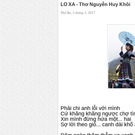
LO XA - Thơ Nguyễn Huy Khôi
Thứ Ba, 3 tháng 1, 2017
Phải chi anh lỗi với mình
Cứ khăng khăng ngược chợ tì
Xin mình đừng hứa một... hai
Sợ lời theo gió... canh dài khổ