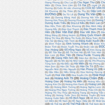
Chu Ngạn Thư
(10)
Ch
Giang Phong
(1)
Chu Lai
(2)
Cỏ Dại
(7)
Miện
(1)
Chúa Sơn Lâm
(1)
covid 19
(1
CỬA SỔ VĂN H
Dương
(1)
Cuộc thi văn chương
(1)
Diệp Linh
(1
Dã Phương
(1)
Dạ Thảo
(2)
Dạ Thy
(1)
ĐƯỜNG
(29)
Dung Thị Vân
(28)
Du Tử Lê
(1)
D
Minh
(1)
Dương Đăng Huệ
(1)
Dương Hải Yến
(2)
Dương T
Dương Kim Thoa
(1)
Dương Phương Vinh
(1)
Dương Xuân Triều
(6)
Dzạ Lữ Kiều
(6)
Đàm Lan
(17
Đào Hữu Thức
(2)
Đào Khương
(2)
Đào Minh Hiệp
(
Đào Thanh Hoà
(1
Quang Bắc
(1)
Đào Quý Thạnh
(1)
Đào Văn Đạt
(31)
Hiền
(3)
Đào Viết Bửu
(7)
Đặ
Đặng Quốc Khánh
(8
Đăng Đăng
(1)
Đăng Huỳnh
(1)
Đặng Thị Hoa
(2)
Đặng Thị Xuân
(1)
Đặng Toán
(1)
Đă
Đặng Xuân Xuyến
(9)
Văn Sử
(1)
Đặng Việt Trinh
(1)
Đinh Vương Khanh
(4)
(2)
Đình Thậm
(1)
Đoàn Kh
ĐỌC
Đoàn Tình
(1)
Đoàn Tuyết Thu
(1)
Đoản văn
(1)
Duy Hoàng
(15)
Đỗ Hồng Ngọc
(5)
Đỗ KIm Dung
(1)
(1)
Đỗ Tấn Đạt
(2)
Đỗ Thị Kim Hải
(2)
Đỗ Trúc Hàn
(1
Đức Tiên
(3)
Elena Pucillo Truong
(6)
Đức Linh
(1)
Đình
(8)
Giang Hiền Sơn
(6)
Giáo dục
(1)
Guy de Ma
Nguyên
(2)
Hà Nhi
(1)
Hà Nhữ Uyên
(2)
Hà Phi Phượn
Hải Miên
(3)
Tùng Sơn
(1)
Hải Điểu
(1)
Hải Phong
(2)
Hàn Du Tử
(17)
Hàm Sơn
(1)
Hàn Dã Thảo
(2)
Hàn
Hàn Phong Vũ
(19)
Nguyễn Nhã
(1)
Hàn Nguyệt
(1)
H
(1)
Hậu Đậu
(1)
Hiếu Dũng
(1)
Hoa Hướng Dương
(
Hoài Huy
Hoà Văn
(10)
Tuyết
(2)
Hoa Xuyến Chi
(1)
Hoàng Anh 79
(26)
Hoàng Chẩm
(53)
Anh
(6)
Hoàng Giao
(4)
Hoàng Hạ Miên
(6)
Hoàng Hữu
(1)
Hoàng Linh
(6
Hoàng Kim Chi
(1)
Hoàng Kim Oanh
(2)
Mẫn
(1)
Hoàng Minh Tường
(2)
Hoàng Nghĩa Lược
(1)
(1)
Hoàng Phủ Ngọc Tường
(1)
Hoàng Thảo Chi
(1)
Ho
Hoàng Thị Thu Thủy
(2)
Hoàng Trang
(1)
Hoàng Trần
thắng
(1)
Hoàng Tuấn Sơn
(1)
Hoàng Tuyên
(2)
Hoà
Hồ Bích Ngọc
(4)
Hoàng Xuân Niên
(1)
Hồ Bích Vân
Lê Diêm
(1)
Hồ Nam
(1)
Hồ Ngọc Diệp
(1)
Hồ Nhật Q
(10)
Hồ Thế Phất
(3)
Hồ Thế Hà
(2)
Hồ Thế Sinh
(1)
H