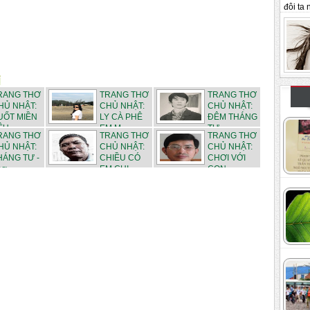
đôi ta n
RANG THƠ
TRANG THƠ
TRANG THƠ
HỦ NHẬT:
CHỦ NHẬT:
CHỦ NHẬT:
UỐT MIỀN
LY CÀ PHÊ
ĐÊM THÁNG
U -...
EM M...
TƯ - ...
RANG THƠ
TRANG THƠ
TRANG THƠ
HỦ NHẬT:
CHỦ NHẬT:
CHỦ NHẬT:
HÁNG TƯ -
CHIỀU CÓ
CHƠI VỚI
ơ ...
EM CHI...
CON - ...