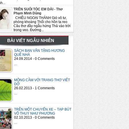
h...
TRÊN SUỐI TÓC EM DÀI - Thơ
Phạm Minh Dũng
CHIỀU NGOẠI THÀNH Gió vô tư,
phóng khoáng Thổi cho hồn ta reo
Câu thơ đầy ngẫu hứng Thả vào trời
trong veo. Đường...
BÀI VIẾT NGẪU NHIÊN
SÁCH BẠN VĂN TẶNG HƯƠNG
QUÊ NHÀ
24.09.2014 - 0 Comments
…
MỘNG CẦM VỚI TRANG THƠ VIẾT
DỞ
26.02.2013 - 1 Comments
…
TRÊN MỘT CHUYẾN XE – TẠP BÚT
VÕ THUỴ NHƯ PHƯƠNG
02.10.2013 - 0 Comments
…