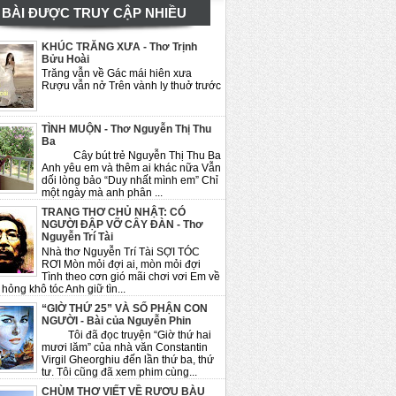
BÀI ĐƯỢC TRUY CẬP NHIỀU
KHÚC TRĂNG XƯA - Thơ Trịnh
Bửu Hoài
Trăng vẫn về Gác mái hiên xưa
Rượu vẫn nở Trên vành ly thuở trước
TÌNH MUỘN - Thơ Nguyễn Thị Thu
Ba
Cây bút trẻ Nguyễn Thị Thu Ba
Anh yêu em và thêm ai khác nữa Vẫn
dối lòng bảo “Duy nhất mình em” Chỉ
một ngày mà anh phân ...
TRANG THƠ CHỦ NHẬT: CÓ
NGƯỜI ĐẬP VỠ CÂY ĐÀN - Thơ
Nguyễn Trí Tài
Nhà thơ Nguyễn Trí Tài SỢI TÓC
RƠI Mòn mỏi đợi ai, mòn mỏi đợi
Tình theo cơn gió mãi chơi vơi Em về
hỏng khô tóc Anh giữ tìn...
“GIỜ THỨ 25” VÀ SỐ PHẬN CON
NGƯỜI - Bài của Nguyễn Phin
Tôi đã đọc truyện “Giờ thứ hai
mươi lăm” của nhà văn Constantin
Virgil Gheorghiu đến lần thứ ba, thứ
tư. Tôi cũng đã xem phim cùng...
CHÙM THƠ VIẾT VỀ RƯỢU BÀU