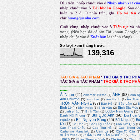
Đầu tiên, nhấp chuột vào ô
Nhập nhận xét củ
nhấp chuột vào ô
Tài khoản Google
.
Sau đó
hiện ra 2 ô. Ô phía trên, ghi
Họ và tên
chữ:
huongquenha.com
Cuối cùng, nhấp chuột vào ô
Tiếp tục
và nh
xong.
(Nếu bạn đã có sẵn Tài khoản Google, t
nhấp chuột vào ô
Xuất bản
là thành công
)
Số lượt xem tháng trước
139,316
----------------------------------------------------------------
TÁC GIẢ & TÁC PHẨM
*
TÁC GIẢ & TÁC PH
TÁC GIẢ & TÁC PHẨM
*
TÁC GIẢ & TÁC PH
----------------------------------------------------------------
------
Ái Nhân
(21)
ẢNH
(58)
Ambrose Bierce
(1)
Anh N
Anh Phương
(9)
âm nhạc
(2)
âm thanh
(1)
Ân Thiê
TRÒN VĂN NGHỆ
(87)
Bảo Hồ
(1)
Bảo Lâm
(1)
B
Bích Lê
(4)
Bình Địa Mộc
Bích Ngọc
(1)
Bích Vân
(2)
Bobby Nam Giang
(3)
(2)
binh pháp
(1)
Bình Tâm
(1)
Bùi Đức Ánh
(66)
Bùi Hoài 
Danh Hải Phong
(1)
Bùi Nguyên Bằng
(25)
Bùi Nhựa
(4)
Bù
Phước
(1)
KÝ
(17)
Ca Dao
(2)
Cao Duy Thảo
(1)
Cao Kim Quy
(1)
Cao Thoại Châu
(1)
Cao Thu Hà
(1)
Cao Trọng Q
Cẩm Lệ
(4)
Catherine Mansfield
(1)
Cẩm Tú Cầu
(1
XUÂN 2014
(1)
CHÂN DUNG VĂN NGHỆ SĨ
(2)
Châu 
Thạch
(9)
Châu Thường Vinh
(1)
Chí Anh
(1)
Chính 