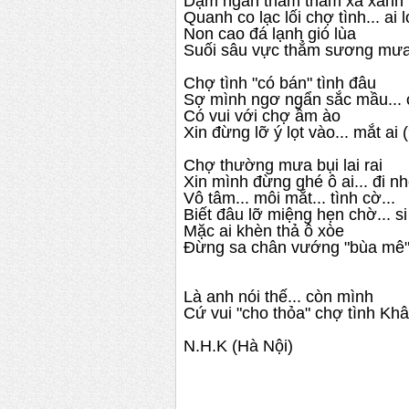
Dặm ngàn thăm thẳm xa xanh
Quanh co lạc lối chợ tình... ai 
Non cao đá lạnh gió lùa
Suối sâu vực thẳm sương mưa
Chợ tình "có bán" tình đâu
Sợ mình ngơ ngẩn sắc mầu...
Có vui với chợ ầm ào
Xin đừng lỡ ý lọt vào... mắt ai 
Chợ thường mưa bụi lai rai
Xin mình đừng ghé ô ai... đi n
Vô tâm... môi mắt... tình cờ...
Biết đâu lỡ miệng hẹn chờ... s
Mặc ai khèn thả ô xòe
Đừng sa chân vướng "bùa mê".
Là anh nói thế... còn mình
Cứ vui "cho thỏa" chợ tình Khâ
N.H.K (Hà Nội)