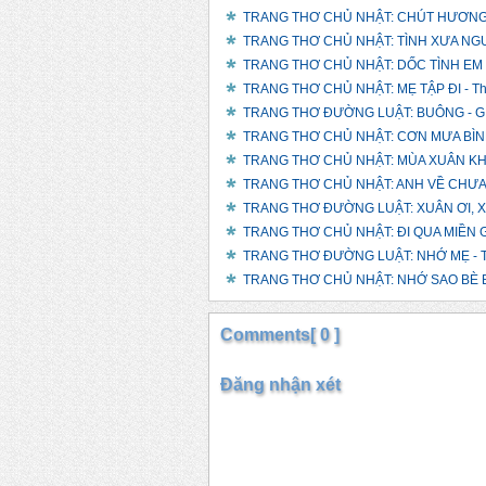
TRANG THƠ CHỦ NHẬT: CHÚT HƯƠNG XƯ
TRANG THƠ CHỦ NHẬT: TÌNH XƯA NGƯỜ
TRANG THƠ CHỦ NHẬT: DỐC TÌNH EM V
TRANG THƠ CHỦ NHẬT: MẸ TẬP ĐI - Th
TRANG THƠ ĐƯỜNG LUẬT: BUÔNG - GIỮ
TRANG THƠ CHỦ NHẬT: CƠN MƯA BÌNH 
TRANG THƠ CHỦ NHẬT: MÙA XUÂN KHÔ
TRANG THƠ CHỦ NHẬT: ANH VỀ CHƯA?
TRANG THƠ ĐƯỜNG LUẬT: XUÂN ƠI, XUÂN
TRANG THƠ CHỦ NHẬT: ĐI QUA MIỀN G
TRANG THƠ ĐƯỜNG LUẬT: NHỚ MẸ - T
TRANG THƠ CHỦ NHẬT: NHỚ SAO BÈ B
Comments[ 0 ]
Đăng nhận xét