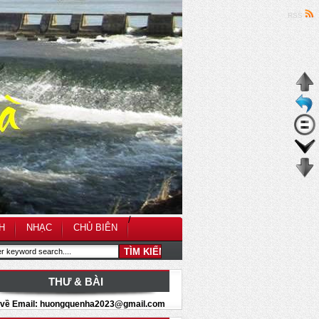
RSS
/
H
NHẠC
CHỦ BIÊN
THƯ & BÀI
i về Email: huongquenha2023@gmail.com