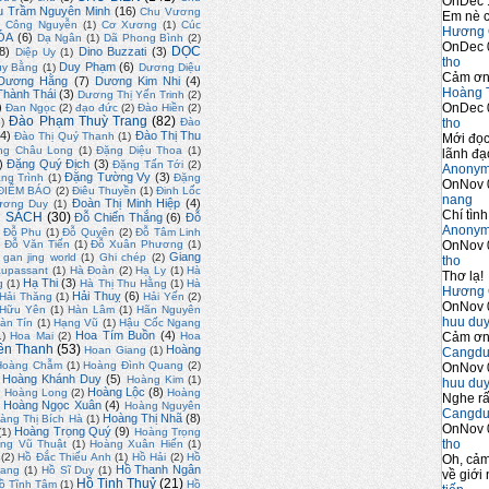
OnDec 
u Trầm Nguyên Minh
(16)
Chu Vương
Em nè c
)
Công Nguyễn
(1)
Cơ Xương
(1)
Cúc
Hương 
ÓA
(6)
Dạ Ngân
(1)
Dã Phong Bình
(2)
OnDec 
DỌC
8)
Dino Buzzati
(3)
Diệp Uy
(1)
tho
Duy Phạm
(6)
uy Bằng
(1)
Dương Diệu
Cảm ơn 
Dương Hằng
(7)
Dương Kim Nhi
(4)
Hoàng 
hành Thái
(3)
Dương Thị Yến Trinh
(2)
OnDec 
)
Đan Ngọc
(2)
đạo đức
(2)
Đào Hiền
(2)
Đào Phạm Thuỳ Trang
(82)
tho
2)
Đào
4)
Đào Thị Thu
Đào Thị Quý Thanh
(1)
Mới đọc
ng Châu Long
(1)
Đặng Diệu Thoa
(1)
lãnh đạo
)
Đặng Quý Địch
(3)
Đặng Tấn Tới
(2)
Anony
Đặng Tường Vy
(3)
ng Trình
(1)
Đặng
OnNov 
ĐIỂM BÁO
(2)
Điêu Thuyền
(1)
Đinh Lốc
nang
Đoàn Thị Minh Hiệp
(4)
ương Duy
(1)
Chí tình
 SÁCH
(30)
Đỗ Chiến Thắng
(6)
Đỗ
Anony
Đỗ Phu
(1)
Đỗ Quyên
(2)
Đỗ Tâm Linh
OnNov 
)
Đỗ Văn Tiến
(1)
Đỗ Xuân Phương
(1)
Giang
gan jing world
(1)
Ghi chép
(2)
tho
upassant
(1)
Hà Đoàn
(2)
Hạ Ly
(1)
Hà
Thơ lạ!
Hạ Thi
(3)
g
(1)
Hà Thị Thu Hằng
(1)
Hà
Hương 
Hải Thuỵ
(6)
Hải Thăng
(1)
Hải Yến
(2)
OnNov 
 Hữu Yên
(1)
Hàn Lâm
(1)
Hãn Nguyên
huu du
àn Tín
(1)
Hạng Vũ
(1)
Hậu Cốc Ngang
Hoa Tím Buồn
(4)
Cảm ơn 
1)
Hoa Mai
(2)
Hoa
ền Thanh
(53)
Hoàng
Hoan Giang
(1)
Cangdu
Hoàng Chẫm
(1)
Hoàng Đình Quang
(2)
OnNov 
Hoàng Khánh Duy
(5)
Hoàng Kim
(1)
huu du
)
Hoàng Lộc
(8)
Hoàng Long
(2)
Hoàng
Nghe rấ
Hoàng Ngọc Xuân
(4)
Hoàng Nguyên
Cangdu
Hoàng Thị Nhã
(8)
àng Thị Bích Hà
(1)
OnNov 
Hoàng Trọng Quý
(9)
(1)
Hoàng Trọng
tho
ng Vũ Thuật
(1)
Hoàng Xuân Hiến
(1)
(2)
Hồ Đắc Thiếu Anh
(1)
Hồ Hải
(2)
Hồ
Oh, cảm
Hồ Thanh Ngân
uang
(1)
Hồ Sĩ Duy
(1)
về giới 
Hồ Tịnh Thuỷ
(21)
ồ Tĩnh Tâm
(1)
Hồ