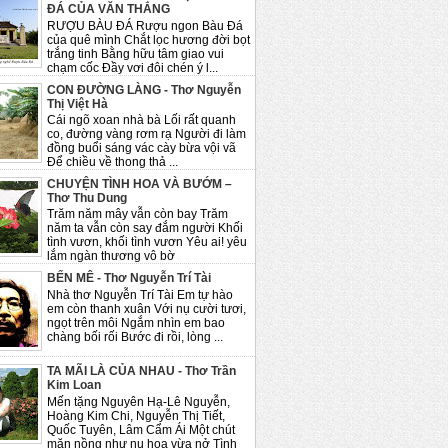
ĐÁ CỦA VĂN THẮNG
RƯỢU BÀU ĐÁ Rượu ngon Bàu Đá
của quê mình Chắt lọc hương đời bọt
trắng tinh Bằng hữu tâm giao vui
chạm cốc Đầy vơi đôi chén ý l...
CON ĐƯỜNG LÀNG - Thơ Nguyễn
Thị Việt Hà
Cái ngõ xoan nhà bà Lối rất quanh
co, đường vàng rơm rạ Người đi làm
đồng buổi sáng vác cày bừa vội vã
Để chiều về thong thả ...
CHUYỆN TÌNH HOA VÀ BƯỚM –
Thơ Thu Dung
Trăm năm mây vẫn còn bay Trăm
năm ta vẫn còn say đắm người Khối
tình vươn, khối tình vươn Yêu ai! yêu
lắm ngàn thương vô bờ
BẾN MÊ - Thơ Nguyễn Trí Tài
Nhà thơ Nguyễn Trí Tài Em tự hào
em còn thanh xuân Với nụ cười tươi,
ngọt trên môi Ngắm nhìn em bao
chàng bối rối Bước đi rồi, lòng ...
TA MÃI LÀ CỦA NHAU - Thơ Trần
Kim Loan
Mến tặng Nguyên Hạ-Lê Nguyễn,
Hoàng Kim Chi, Nguyễn Thị Tiết,
Quốc Tuyên, Lâm Cẩm Ái Một chút
mặn nồng như nụ hoa vừa nở Tình