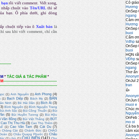
Cô giáo
a bạn
rồi viết comment
.
Viết xong,
Hương 
 nhấp chuột vào
Tên/URL
thì sẽ
OnSep 
của bạn. Ô phía dưới, ghi dòng
ngang
Cảm ơn 
Hương 
ấp chuột tiếp vào ô
Xuất bản
là
OnSep 
hì sau khi viết comment, chỉ cần
buoi
Cẩm ơn 
Vđhp
sa
OnSep 
buoi
HQN rất
VĐhp
sa
OnSep 
---------
ngang
Thơ ấn 
Anony
ẨM
*
TÁC GIẢ & TÁC PHẨM
*
OnJul 2
ẨM
-------------------------------------------
tran
----------------------------------------------
👍
Anh Phong
(4)
gọc
(1)
Anh Nguyên
(1)
Anony
BÀN
Bạch Diệp
(5)
n
(1)
Bách Mỵ
(2)
OnJun 0
Bích Ái
(3)
ảo Ninh
(2)
Bé Hải Dân
(1)
muoi e
(3)
Bình Nguyên
(1)
Bình Nguyên Trang
Chúc m
Bùi Anh Sắc
(1)
Bùi Công Thuấn
(1)
Bùi
Nguyễn
Vân
(5)
Bùi Huyền Tương
(2)
Bùi Hữu
OnFeb 
i Văn Bồng
(5)
BÚT
Bùi Việt Thắng
(2)
mo oi
Cao Thị Thu Hà
(3)
Cao Thọ Thêm
(2)
Cả ba b
Cao Văn Tam
(5)
Cát Du
(7)
uế
(1)
cảm xúc
)
Chàng Cát
(1)
Chánh Đức
(1)
CHÀO
Châu
Đoàn
(1)
Châu Quang Phước
(1)
Anony
CHỦ BIÊN
(141)
Đức
(1)
chủ
(1)
Chu