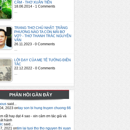
CÂM - THƠ XUÂN TIẾN
18.06.2014 - 1 Comments
…
TRANG THƠ CHỦ NHẬT: TRĂNG
PHƯƠNG NÀO TA CÒN MÃI BƠ
VƠ? - THƠ THANH TRẮC NGUYỄN
VĂN
26.11.2023 - 0 Comments
…
LỜI DẠY CỦA MẸ TỂ TƯỚNG ĐIỀN
TẮC
22.12.2022 - 0 Comments
…
PHẢN HỒI GẦN ĐÂY
mous
said...
04, 2023 on
tay son bi hung truyen chuong 66
m rất hay đạt 4 sao - xin cảm ơn tác giả và
át hành
ức
said...
7, 2021 on
tim lai tuoi tho tho nguyen thi xuan