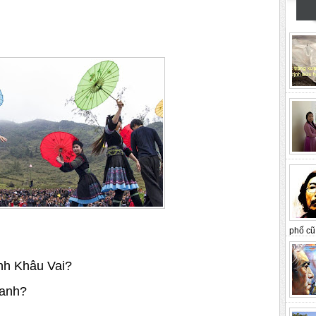
phố cũ 
nh Khâu Vai?
 anh?