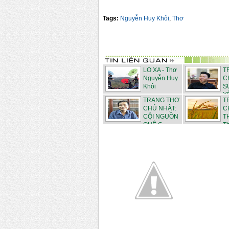
Tags:
Nguyễn Huy Khôi
,
Thơ
LO XA - Thơ
T
Nguyễn Huy
C
Khôi
S
YÊ
TRANG THƠ
T
CHỦ NHẬT:
C
CỘI NGUỒN
T
QUÊ C...
Th