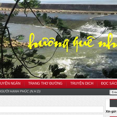
RUYỆN NGẮN
TRANG THƠ ĐƯỜNG
TRUYỆN DỊCH
ĐỌC SÁC
GƯỜI HẠNH PHÚC (N.H.D)
Xin gử