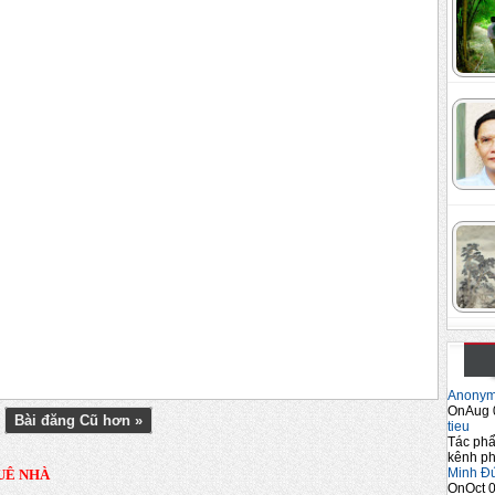
Anony
OnAug 
Bài đăng Cũ hơn »
tieu
Tác phẩ
kênh ph
Minh Đ
UÊ NHÀ
OnOct 0