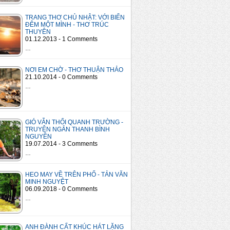
TRANG THƠ CHỦ NHẬT: VỚI BIỂN
ĐÊM MỘT MÌNH - THƠ TRÚC
THUYÊN
01.12.2013 - 1 Comments
…
NƠI EM CHỜ - THƠ THUẬN THẢO
21.10.2014 - 0 Comments
…
GIÓ VẪN THỔI QUANH TRƯỜNG -
TRUYỆN NGẮN THANH BÌNH
NGUYÊN
19.07.2014 - 3 Comments
…
HEO MAY VỀ TRÊN PHỐ - TẢN VĂN
MINH NGUYỆT
06.09.2018 - 0 Comments
…
ANH ĐÀNH CẤT KHÚC HÁT LẶNG