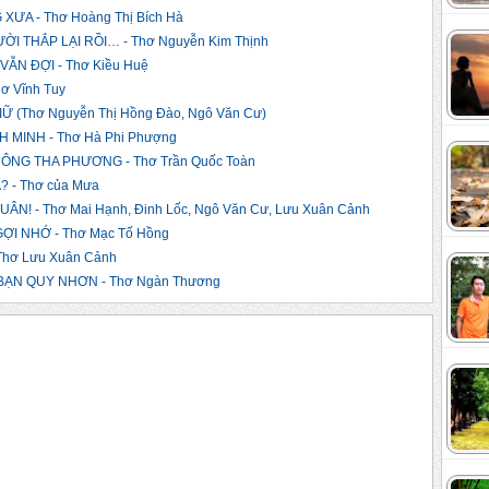
A - Thơ Hoàng Thị Bích Hà
I THẮP LẠI RỒI… - Thơ Nguyễn Kim Thịnh
ẪN ĐỢI - Thơ Kiều Huệ
ơ Vĩnh Tuy
 (Thơ Nguyễn Thị Hồng Đào, Ngô Văn Cư)
MINH - Thơ Hà Phi Phượng
NG THA PHƯƠNG - Thơ Trần Quốc Toàn
 - Thơ của Mưa
! - Thơ Mai Hạnh, Đinh Lốc, Ngô Văn Cư, Lưu Xuân Cảnh
ỢI NHỚ - Thơ Mạc Tố Hồng
hơ Lưu Xuân Cảnh
ẠN QUY NHƠN - Thơ Ngàn Thương