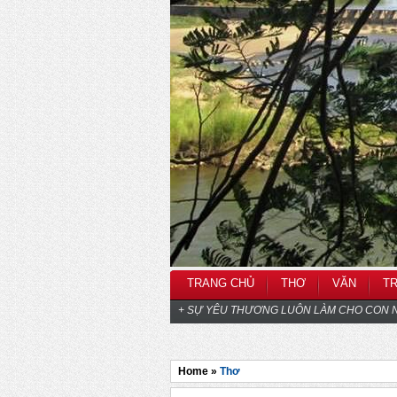
TRANG CHỦ
THƠ
VĂN
T
+ SỰ YÊU THƯƠNG LUÔN LÀM CHO CON N
Home »
Thơ