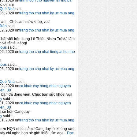
15, 2020 on
tinh muon tho nguyen thi thu ba
ô ơi hihi
Quê Nhà
said...
06, 2020 on
trang tho chu nhat ky uc mua ong
anh. Chúc anh sức khỏe, vui!
Trần
said...
02, 2020 on
trang tho chu nhat ky uc mua ong
 bài viết trên trang Lê Thiếu Nhơn.Trẻ đã làm
 và rất tài năng!
mous
said...
06, 2020 on
trang tho chu nhat tieng ai ho nho
!
mous
said...
06, 2020 on
trang tho chu nhat ky uc mua ong
Quê Nhà
said...
02, 2020 on
ca khuc cay bong nhac nguyen
yen_30
bạn đã động viên. Chúc bạn sức khỏe, vui!
y
said...
01, 2020 on
ca khuc cay bong nhac nguyen
yen_30
t có hồn!Cangduy
y
said...
01, 2020 on
trang tho chu nhat ky uc mua ong
 ơn HQN nhiều lắm ! Cangduy tôi không rành
này chỉ nghe bạn bè giới thiệu, tìm đọc...
Đọc