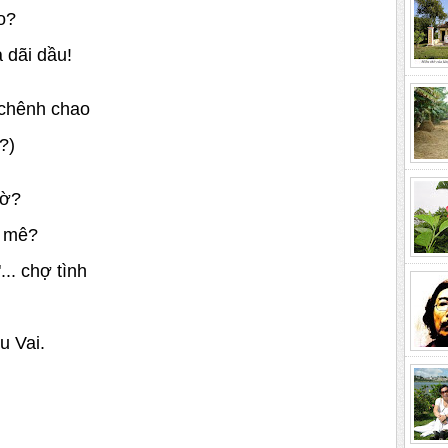
lo?
 dãi dầu!
 chênh chao
(?)
hờ?
i mê?
.. chợ tình
u Vai.