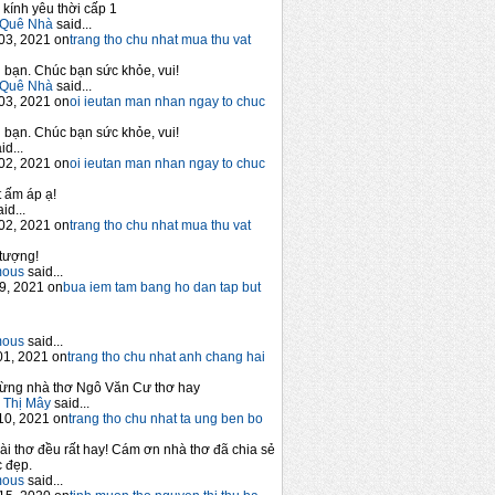
 kính yêu thời cấp 1
Quê Nhà
said...
03, 2021 on
trang tho chu nhat mua thu vat
bạn. Chúc bạn sức khỏe, vui!
Quê Nhà
said...
03, 2021 on
oi ieutan man nhan ngay to chuc
bạn. Chúc bạn sức khỏe, vui!
id...
02, 2021 on
oi ieutan man nhan ngay to chuc
 ấm áp ạ!
id...
02, 2021 on
trang tho chu nhat mua thu vat
tượng!
mous
said...
9, 2021 on
bua iem tam bang ho dan tap but
mous
said...
1, 2021 on
trang tho chu nhat anh chang hai
ừng nhà thơ Ngô Văn Cư thơ hay
 Thị Mây
said...
10, 2021 on
trang tho chu nhat ta ung ben bo
ài thơ đều rất hay! Cám ơn nhà thơ đã chia sẻ
 đẹp.
mous
said...