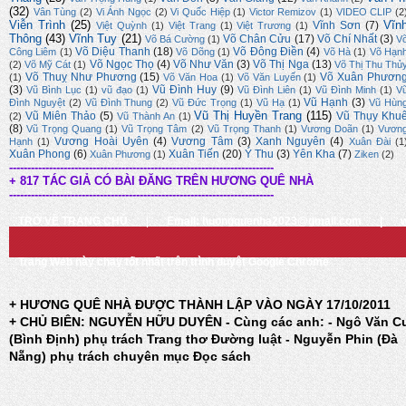
(32)
Vân Tùng
(2)
Vi Ánh Ngọc
(2)
Vi Quốc Hiệp
(1)
Victor Remizov
(1)
VIDEO CLIP
(2
Viễn Trình
(25)
Vĩn
Vĩnh Sơn
(7)
Việt Quỳnh
(1)
Việt Trang
(1)
Việt Trương
(1)
Thông
(43)
Vĩnh Tuy
(21)
Võ Chân Cửu
(17)
Võ Chí Nhất
(3)
Võ Bá Cường
(1)
V
Võ Diệu Thanh
(18)
Võ Đông Điền
(4)
Công Liêm
(1)
Võ Dõng
(1)
Võ Hà
(1)
Võ Hạn
Võ Ngọc Thọ
(4)
Võ Như Văn
(3)
Võ Thị Nga
(13)
(2)
Võ Mỹ Cát
(1)
Võ Thị Thu Thủ
Võ Thuỵ Như Phương
(15)
Võ Xuân Phươn
(1)
Võ Văn Hoa
(1)
Võ Văn Luyến
(1)
(3)
Vũ Đình Huy
(9)
Vũ Bình Lục
(1)
vũ đạo
(1)
Vũ Đình Liên
(1)
Vũ Đình Minh
(1)
V
Vũ Hạnh
(3)
Đình Nguyệt
(2)
Vũ Đình Thung
(2)
Vũ Đức Trọng
(1)
Vũ Hạ
(1)
Vũ Hùn
Vũ Thị Huyền Trang
(115)
Vũ Miên Thảo
(5)
Vũ Thụy Khu
(2)
Vũ Thành An
(1)
(8)
Vũ Trọng Quang
(1)
Vũ Trọng Tâm
(2)
Vũ Trọng Thanh
(1)
Vương Doãn
(1)
Vươn
Vương Hoài Uyên
(4)
Vương Tâm
(3)
Xanh Nguyên
(4)
Hạnh
(1)
Xuân Đài
(1
Xuân Phong
(6)
Xuân Tiến
(20)
Ý Thu
(3)
Yên Kha
(7)
Xuân Phương
(1)
Ziken
(2)
-------------------------------------------------------------------------
+ 817 TÁC GIẢ CÓ BÀI ĐĂNG TRÊN HƯƠNG QUÊ NHÀ
-------------------------------------------------------------------------
TRỞ VỀ TRANG CHỦ
|
Email: huongquenha2023@gmail.com
|
Trang Web này chạy tốt nhất trên trình duyệt Google Chrome
+ HƯƠNG QUÊ NHÀ ĐƯỢC THÀNH LẬP VÀO NGÀY 17/10/2011
+ CHỦ BIÊN: NGUYỄN HỮU DUYÊN - Cùng các anh: - Ngô Văn C
(Bình Định) phụ trách Trang thơ Đường luật - Nguyễn Phin (Đà
Nẵng) phụ trách chuyên mục Đọc sách