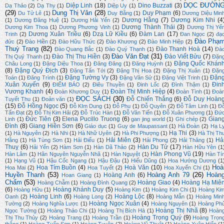
DỌC ĐƯỜN
Diệp Linh
(18)
Dino Buzzati
(3)
Dạ Thảo
(2)
Dạ Thy
(1)
Diệp Uy
(1)
(29)
Dung Thị Vân
(28)
Duy Phạm
(6)
Du Tử Lê
(1)
Duy Bằng
(1)
Dương Diệu Min
Dương Hằng
(7)
Dương Kim Nhi
(4
(1)
Dương Đăng Huệ
(1)
Dương Hải Yến
(2)
Dương Thành Thái
(3)
Dương Kim Thoa
(1)
Dương Phương Vinh
(1)
Dương Thị Yế
Dương Xuân Triều
(6)
Dzạ Lữ Kiều
(6)
Đàm Lan
(17)
Trinh
(2)
Đan Ngọc
(2)
đạ
Đào Phạ
đức
(2)
Đào Hiền
(2)
Đào Hữu Thức
(2)
Đào Khương
(2)
Đào Minh Hiệp
(2)
Thuỳ Trang
(82)
Đào Thanh Hoà
(14)
Đào Quang Bắc
(1)
Đào Quý Thạnh
(1)
Đà
Đào Văn Đạt
(31)
Đào Thị Thu Hiền
(3)
Đào Viết Bửu
(7)
Thị Quý Thanh
(1)
Đặn
Đặng Quốc Khán
Châu Long
(1)
Đặng Diệu Thoa
(1)
Đăng Đăng
(1)
Đăng Huỳnh
(1)
(8)
Đặng Quý Địch
(3)
Đặng Tấn Tới
(2)
Đặng Thị Hoa
(2)
Đặng Thị Xuân
(1)
Đặn
Đặng Tường Vy
(3)
Đặn
Toán
(1)
Đăng Trình
(1)
Đặng Văn Sử
(1)
Đặng Việt Trinh
(1)
Xuân Xuyến
(9)
Đin
ĐIỂM BÁO
(2)
Điêu Thuyền
(1)
Đinh Lốc
(2)
Đình Thậm
(1)
Vương Khanh
(4)
Đoàn Thị Minh Hiệp
(4)
Đoàn Khương Duy
(1)
Đoàn Tình
(1)
Đoà
ĐỌC SÁCH
(30)
Đỗ Chiến Thắng
(6)
Đỗ Duy Hoàn
Tuyết Thu
(1)
Đoản văn
(1)
(15)
Đỗ Hồng Ngọc
(5)
Đỗ KIm Dung
(1)
Đỗ Phu
(1)
Đỗ Quyên
(2)
Đỗ Tâm Linh
(1)
Đ
Tấn Đạt
(2)
Đỗ Thị Kim Hải
(2)
Đỗ Trúc Hàn
(1)
Đỗ Văn Tiến
(1)
Đỗ Xuân Phương
(1)
Đứ
Đức Tiên
(3)
Elena Pucillo Truong
(6)
Gian
Linh
(1)
gan jing world
(1)
Ghi chép
(2)
Đình
(8)
Giang Hiền Sơn
(6)
Giáo dục
(1)
Guy de Maupassant
(1)
Hà Đoàn
(2)
Hạ L
Hạ Thi
(3)
(1)
Hà Nguyên
(2)
Hà Nhi
(1)
Hà Nhữ Uyên
(2)
Hà Phi Phượng
(1)
Hà Thị Th
Hải Miên
(3)
Hả
Hằng
(1)
Hà Tùng Sơn
(1)
Hải Điểu
(1)
Hải Phong
(2)
Hải Thăng
(1)
Thuỵ
(6)
Hàn Du Tử
(17)
Hải Yến
(2)
Hàm Sơn
(1)
Hàn Dã Thảo
(2)
Hàn Hữu Yên
(1
Hàn Phong Vũ
(19)
Hàn Lâm
(1)
Hãn Nguyên Nguyễn Nhã
(1)
Hàn Nguyệt
(1)
Hàn Tí
(1)
Hạng Vũ
(1)
Hậu Cốc Ngang
(1)
Hậu Đậu
(1)
Hiếu Dũng
(1)
Hoa Hướng Dương
(1
Hoà
Hoa Tím Buồn
(4)
Hoà Văn
(10)
Hoa Mai
(2)
Hoa Tuyết
(2)
Hoa Xuyến Chi
(1)
Huyền Thanh
(53)
Hoàng Anh 79
(26)
Hoàn
Hoàng Anh
(6)
Hoan Giang
(1)
Chẩm
(53)
Hoàng Giao
(4)
Hoàng Hạ Miê
Hoàng Chẫm
(1)
Hoàng Đình Quang
(2)
(6)
Hoàng Khánh Duy
(5)
Hoàng Hữu
(1)
Hoàng Kim
(1)
Hoàng Kim Chi
(1)
Hoàng Ki
Hoàng Linh
(6)
Hoàng Lộc
(8)
Oanh
(2)
Hoàng Long
(2)
Hoàng Mẫn
(1)
Hoàng Min
Hoàng Ngọc Xuân
(4)
Tường
(2)
Hoàng Nghĩa Lược
(1)
Hoàng Nguyên
(1)
Hoàng Ph
Hoàng Thị Nhã
(8)
Ngọc Tường
(1)
Hoàng Thảo Chi
(1)
Hoàng Thị Bích Hà
(1)
Hoàn
Hoàng Trọng Quý
(9)
Thị Thu Thủy
(2)
Hoàng Trang
(1)
Hoàng Trần
(1)
Hoàng Trọn