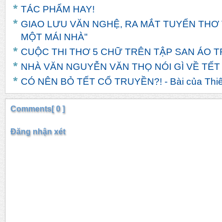
TÁC PHẨM HAY!
GIAO LƯU VĂN NGHỆ, RA MẮT TUYỂN THƠ
MỘT MÁI NHÀ"
CUỘC THI THƠ 5 CHỮ TRÊN TẬP SAN ÁO 
NHÀ VĂN NGUYỄN VĂN THỌ NÓI GÌ VỀ TẾT T
CÓ NÊN BỎ TẾT CỔ TRUYỀN?! - Bài của Thi
Comments[ 0 ]
Đăng nhận xét