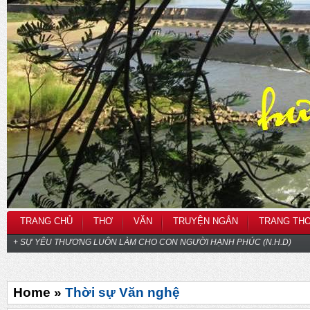
TRANG CHỦ
THƠ
VĂN
TRUYỆN NGẮN
TRANG TH
+ SỰ YÊU THƯƠNG LUÔN LÀM CHO CON NGƯỜI HẠNH PHÚC (N.H.D)
Home »
Thời sự Văn nghệ