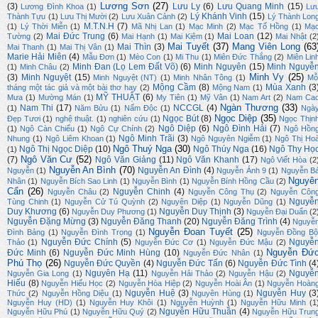
Lương Sơn
(27)
(3)
Lưu Ly
(6)
Lưu Quang Minh
(15)
Lương Đình Khoa
(1)
Lư
Lý Khánh Vinh
(15)
Thành Tựu
(1)
Lưu Thị Mười
(2)
Lưu Xuân Cảnh
(2)
Lý Thành Lon
M.T.N.H
(7)
(1)
Lý Thời Miễn
(1)
Mã Nhị Lan
(1)
Mạc Minh
(2)
Mạc Tố Hồng
(1)
Mạ
Mai Đức Trung
(6)
Mai Loan
(12)
Tường
(2)
Mai Hạnh
(1)
Mai Kiệm
(1)
Mai Nhật
(2
Mai Tuyết
(37)
Mang Viên Long
(63
Mai Thìn
(3)
Mai Thanh
(1)
Mai Thị Vân
(1)
Marie Hải Miên
(4)
Mẫu Đơn
(1)
Mèo Con
(1)
Mi Thu
(1)
Miên Đức Thắng
(2)
Miên Lin
Minh Đan (Lọ Lem Đất Võ)
(6)
Minh Nguyên
(15)
Minh Nguyễ
(1)
Minh Châu
(2)
Minh Vy
(25)
(3)
Minh Nguyệt
(15)
Minh Nguyệt (NT)
(1)
Minh Nhân Tông
(1)
Mỗ
Mộng Cầm
(8)
Mùa Xanh
(3
tháng một tác giả và một bài thơ hay
(2)
Mộng Nam
(1)
MỸ THUẬT
(6)
Mưa
(1)
Mường Mán
(1)
My Tiên
(1)
Mỹ Vân
(1)
Nam Art
(2)
Nam Ca
Ngàn Thương
(33)
Nam Thi
(17)
NCCGL
(4)
(1)
Năm Bửu
(1)
Nấm Độc
(1)
Ngà
Ngọc Diệp
(35)
Ngọc Bút
(8)
Đẹp Tươi
(1)
nghệ thuật.
(1)
nghiên cứu
(1)
Ngọc Thịn
Ngô Diệp
(6)
Ngô Đình Hải
(7)
(1)
Ngô Càn Chiểu
(1)
Ngô Cự Chính
(2)
Ngô Hồn
Ngô Minh Trãi
(3)
Nhung
(1)
Ngô Liêm Khoan
(1)
Ngô Nguyên Ngiễm
(1)
Ngô Thị Ho
Ngô Thuý Nga
(30)
Ngô Thị Ngọc Diệp
(10)
Ngô Thúy Nga
(16)
Ngô Thy Họ
(1)
Ngô Văn Cư
(52)
(7)
Ngô Văn Giảng
(11)
Ngô Văn Khanh
(17)
Ngô Viết Hòa
(2
Nguyễn An Bình
(70)
Nguyễn An Đình
(4)
Nguyễn
(1)
Nguyễn Ánh 9
(1)
Nguyễn B
Nguyê
Nhân
(1)
Nguyễn Bích Sao Linh
(1)
Nguyễn Bình
(1)
Nguyễn Bính Hồng Cầu
(2)
Cẩn
(26)
Nguyễn Chinh
(4)
Nguyễn Châu
(2)
Nguyễn Công Thụ
(2)
Nguyễn Côn
Nguyễ
Tùng Chinh
(1)
Nguyễn Cử Tú Quỳnh
(2)
Nguyên Diệp
(1)
Nguyễn Dũng
(1)
Duy Khương
(6)
Nguyễn Duy Thịnh
(3)
Nguyễn Duy Phương
(1)
Nguyễn Đại Duẩn
(2
Nguyễn Đặng Mừng
(3)
Nguyễn Đăng Thanh
(20)
Nguyễn Đăng Trình
(4)
Nguyễ
Nguyễn Đoan Tuyết
(25)
Đình Bảng
(1)
Nguyễn Đình Trọng
(1)
Nguyễn Đồng Bộ
Nguyễn Đức Chính
(5)
Nguyễ
Thảo
(1)
Nguyễn Đức Cơ
(1)
Nguyễn Đức Mậu
(2)
Nguyễn Đứ
Đức Minh
(6)
Nguyễn Đức Minh Hùng
(10)
Nguyễn Đức Nhân
(1)
Phú Thọ
(26)
Nguyễn Đức Quyền
(4)
Nguyễn Đức Tấn
(6)
Nguyễn Đức Tình
(4
Nguyên Hạ
(11)
Nguyễ
Nguyễn Gia Long
(1)
Nguyễn Hải Thảo
(2)
Nguyễn Hậu
(2)
Hiếu
(8)
Nguyễn Hiếu Học
(2)
Nguyễn Hòa Hiệp
(2)
Nguyễn Hoài Ân
(1)
Nguyễn Hoàn
Nguyễn Huệ
(3)
Nguyễn Huy
(3
Thức
(2)
Nguyễn Hồng Diệu
(1)
Nguyên Hùng
(1)
Nguyễn Huy (HD)
(1)
Nguyễn Huy Khôi
(1)
Nguyễn Huỳnh
(1)
Nguyễn Hữu Minh
(1
Nguyễn Hữu Thuần
(4)
Nguyễn Hữu Phú
(1)
Nguyễn Hữu Quý
(2)
Nguyễn Hữu Trun