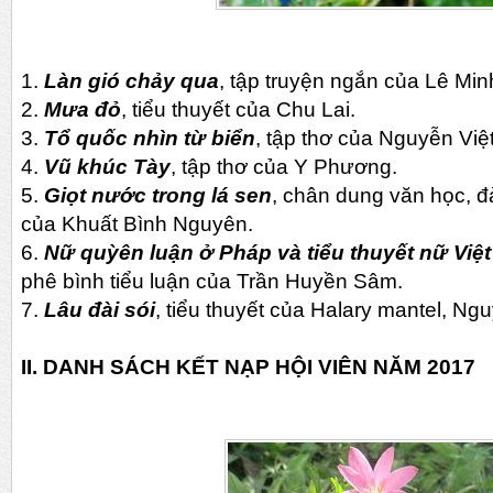
1.
Làn gió chảy qua
, tập truyện ngắn của Lê Mi
2.
Mưa đỏ
, tiểu thuyết của Chu Lai.
3.
Tổ quốc nhìn từ biển
, tập thơ của Nguyễn Việ
4.
Vũ khúc Tày
, tập thơ của Y Phương.
5.
Giọt nước trong lá sen
, chân dung văn học, 
của Khuất Bình Nguyên.
6.
Nữ quỳên luận ở Pháp và tiểu thuyết nữ Vi
phê bình tiểu luận của Trần Huyền Sâm.
7.
Lâu đài sói
, tiểu thuyết của Halary mantel, Ng
II. DANH SÁCH KẾT NẠP HỘI VIÊN NĂM 2017