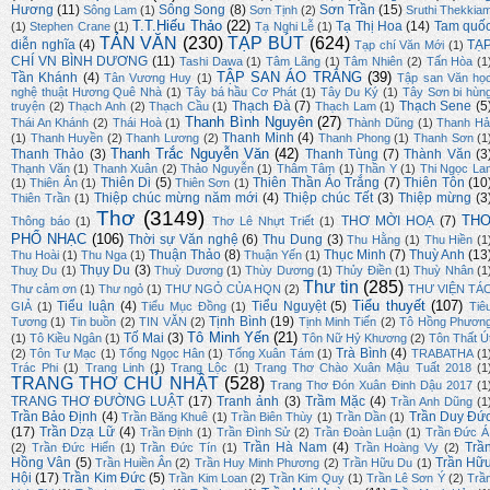
Hương
(11)
Sông Song
(8)
Sơn Trần
(15)
Sông Lam
(1)
Sơn Tịnh
(2)
Sruthi Thekkia
T.T.Hiếu Thảo
(22)
Tạ Thị Hoa
(14)
Tam quố
(1)
Stephen Crane
(1)
Tạ Nghi Lễ
(1)
TẢN VĂN
(230)
TẠP BÚT
(624)
diễn nghĩa
(4)
TẠ
Tạp chí Văn Mới
(1)
CHÍ VN BÌNH DƯƠNG
(11)
Tashi Dawa
(1)
Tâm Lãng
(1)
Tâm Nhiên
(2)
Tấn Hòa
(1
TẬP SAN ÁO TRẮNG
(39)
Tần Khánh
(4)
Tân Vương Huy
(1)
Tập san Văn họ
nghệ thuật Hương Quê Nhà
(1)
Tây bá hầu Cơ Phát
(1)
Tây Du Ký
(1)
Tây Sơn bi hùn
Thạch Đà
(7)
Thạch Sene
(5
truyện
(2)
Thạch Anh
(2)
Thạch Cầu
(1)
Thạch Lam
(1)
Thanh Bình Nguyên
(27)
Thái An Khánh
(2)
Thái Hoà
(1)
Thành Dũng
(1)
Thanh Hả
Thanh Minh
(4)
(1)
Thanh Huyền
(2)
Thanh Lương
(2)
Thanh Phong
(1)
Thanh Sơn
(1
Thanh Trắc Nguyễn Văn
(42)
Thanh Thảo
(3)
Thanh Tùng
(7)
Thành Văn
(3
Thạnh Văn
(1)
Thanh Xuân
(2)
Thảo Nguyễn
(1)
Thâm Tâm
(1)
Thần Y
(1)
Thi Ngọc La
Thiên Di
(5)
Thiên Thần Áo Trắng
(7)
Thiên Tôn
(10
(1)
Thiên Ân
(1)
Thiên Sơn
(1)
Thiệp chúc mừng năm mới
(4)
Thiệp chúc Tết
(3)
Thiệp mừng
(3
Thiên Trần
(1)
Thơ
(3149)
TH
THƠ MỜI HOẠ
(7)
Thông báo
(1)
Thơ Lê Nhựt Triết
(1)
PHỔ NHẠC
(106)
Thời sự Văn nghệ
(6)
Thu Dung
(3)
Thu Hằng
(1)
Thu Hiền
(1
Thuận Thảo
(8)
Thục Minh
(7)
Thuỳ Anh
(13
Thu Hoài
(1)
Thu Nga
(1)
Thuận Yến
(1)
Thụy Du
(3)
Thuỵ Du
(1)
Thuỳ Dương
(1)
Thùy Dương
(1)
Thủy Điền
(1)
Thuỳ Nhân
(1
Thư tin
(285)
Thư cảm ơn
(1)
Thư ngỏ
(1)
THƯ NGỎ CỦA HQN
(2)
THƯ VIỆN TÁ
Tiểu thuyết
(107)
Tiểu luận
(4)
Tiểu Nguyệt
(5)
GIẢ
(1)
Tiểu Mục Đồng
(1)
Tiê
Tịnh Bình
(19)
Tương
(1)
Tin buồn
(2)
TIN VĂN
(2)
Tịnh Minh Tiến
(2)
Tô Hồng Phươn
Tô Minh Yến
(21)
Tố Mai
(3)
(1)
Tô Kiều Ngân
(1)
Tôn Nữ Hỷ Khương
(2)
Tôn Thất Ú
Trà Bình
(4)
(2)
Tôn Tư Mạc
(1)
Tống Ngọc Hân
(1)
Tống Xuân Tám
(1)
TRABATHA
(1
Trác Phi
(1)
Trang Linh
(1)
Trang Lộc
(1)
Trang Thơ Chào Xuân Mậu Tuất 2018
(1
TRANG THƠ CHỦ NHẬT
(528)
Trang Thơ Đón Xuân Đinh Dậu 2017
(1
TRANG THƠ ĐƯỜNG LUẬT
(17)
Tranh ảnh
(3)
Trầm Mặc
(4)
Trần Anh Dũng
(1
Trần Bảo Định
(4)
Trần Duy Đứ
Trần Băng Khuê
(1)
Trần Biên Thùy
(1)
Trần Dần
(1)
(17)
Trần Dzạ Lữ
(4)
Trần Định
(1)
Trần Đình Sử
(2)
Trần Đoàn Luận
(1)
Trần Đức Á
Trần Hà Nam
(4)
Trầ
(2)
Trần Đức Hiển
(1)
Trần Đức Tín
(1)
Trần Hoàng Vy
(2)
Hồng Vân
(5)
Trần Hữ
Trần Huiền Ân
(2)
Trần Huy Minh Phương
(2)
Trần Hữu Du
(1)
Hội
(17)
Trần Kim Đức
(5)
Trần Kim Loan
(2)
Trần Kim Quy
(1)
Trần Lê Sơn Ý
(2)
Trầ