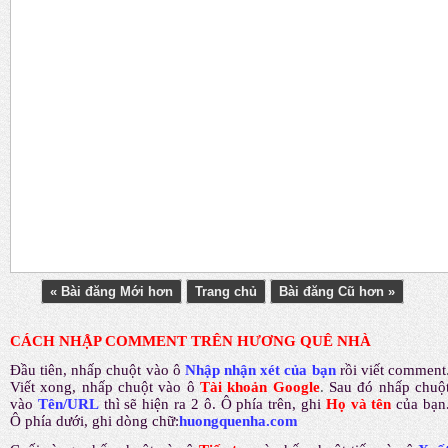
« Bài đăng Mới hơn
Trang chủ
Bài đăng Cũ hơn »
CÁCH NHẬP COMMENT TRÊN HƯƠNG QUÊ NHÀ
Đầu tiên, nhấp chuột vào ô
Nhập nhận xét của bạn
rồi viết comment
Viết xong, nhấp chuột vào ô
Tài khoản Google
.
Sau đó nhấp chuộ
vào
Tên/URL
thì sẽ hiện ra 2 ô. Ô phía trên, ghi
Họ và tên
của bạn
Ô phía dưới, ghi dòng chữ:
huongquenha.com