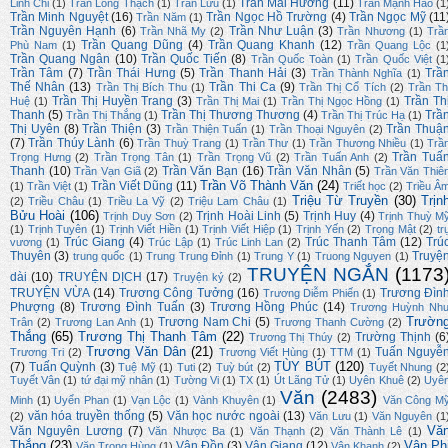
Trần Mai Hường
(11)
Linh Chi
(1)
Trần Long Thạch
(1)
Trần Lưu
(1)
Trần Mạnh Hảo
(1
Trần Minh Nguyệt
(16)
Trần Ngọc Hồ Trường
(4)
Trần Ngọc Mỹ
(11
Trần Năm
(1)
Trần Nguyên Hạnh
(6)
Trần Như Luận
(3)
Trần Nhã My
(2)
Trần Nhương
(1)
Trầ
Trần Quang Dũng
(4)
Trần Quang Khanh
(12)
Phù Nam
(1)
Trần Quang Lộc
(1
Trần Quang Ngân
(10)
Trần Quốc Tiến
(8)
Trần Quốc Toàn
(1)
Trần Quốc Việt
(1
Trần Tâm
(7)
Trần Thái Hưng
(5)
Trần Thanh Hải
(3)
Trầ
Trần Thành Nghĩa
(1)
Thế Nhân
(13)
Trần Thi Ca
(9)
Trần Thị Bích Thu
(1)
Trần Thị Cổ Tích
(2)
Trần Th
Trần Thị Huyền Trang
(3)
Trần Th
Huệ
(1)
Trần Thị Mai
(1)
Trần Thị Ngọc Hồng
(1)
Thanh
(5)
Trần Thị Thương Thương
(4)
Trầ
Trần Thị Thắng
(1)
Trần Thị Trúc Hạ
(1)
Thị Uyên
(8)
Trần Thiện
(3)
Trần Thuậ
Trần Thiện Tuấn
(1)
Trần Thoại Nguyên
(2)
(7)
Trần Thúy Lành
(6)
Trần Thuỳ Trang
(1)
Trần Thư
(1)
Trần Thương Nhiều
(1)
Trầ
Trần Tuấ
Trọng Hưng
(2)
Trần Trọng Tân
(1)
Trần Trọng Vũ
(2)
Trần Tuấn Anh
(2)
Thanh
(10)
Trần Văn Bạn
(16)
Trần Văn Nhân
(5)
Trần Vạn Giã
(2)
Trần Văn Thiê
Trần Võ Thành Văn
(24)
Trần Viết Dũng
(11)
(1)
Trần Việt
(1)
Triết học
(2)
Triều Â
Triệu Từ Truyền
(30)
Trịn
(2)
Triều Châu
(1)
Triều La Vỹ
(2)
Triệu Lam Châu
(1)
Bửu Hoài
(106)
Trịnh Hoài Linh
(5)
Trịnh Huy
(4)
Trịnh Duy Sơn
(2)
Trịnh Thuỳ M
(1)
Trịnh Tuyên
(1)
Trịnh Viết Hiền
(1)
Trịnh Viết Hiệp
(1)
Trịnh Yến
(2)
Trọng Mật
(2)
tr
Trúc Giang
(4)
Trúc Thanh Tâm
(12)
Trú
vương
(1)
Trúc Lập
(1)
Trúc Linh Lan
(2)
Thuyên
(3)
Truyệ
trung quốc
(1)
Trung Trung Đỉnh
(1)
Trung Y
(1)
Truong Nguyen
(1)
TRUYỆN NGẮN
(1173
dài
(10)
TRUYỆN DỊCH
(17)
Truyện ký
(2)
TRUYỆN VỪA
(14)
Trương Công Tưởng
(16)
Trương Đìn
Trương Diễm Phiến
(1)
Phượng
(8)
Trương Đình Tuấn
(3)
Trương Hồng Phúc
(14)
Trương Huỳnh Nh
Trườn
Trương Nam Chi
(5)
Trân
(2)
Trương Lan Anh
(1)
Trương Thanh Cường
(2)
Thắng
(65)
Trương Thị Thanh Tâm
(22)
Trường Thịnh
(6
Trương Thị Thúy
(2)
Trương Văn Dân
(21)
Tuấn Nguyễ
Trương Tri
(2)
Trương Viết Hùng
(1)
TTM
(1)
TÙY BÚT
(120)
(7)
Tuấn Quỳnh
(3)
Tuệ Mỹ
(1)
Tuti
(2)
Tuỳ bút
(2)
Tuyết Nhung
(2
Tuyết Vân
(1)
tứ đại mỹ nhân
(1)
Tường Vi
(1)
TX
(1)
Út Lãng Tử
(1)
Uyên Khuê
(2)
Uyê
Văn
(2483)
Minh
(1)
Uyển Phan
(1)
Vạn Lộc
(1)
Vành Khuyên
(1)
Văn Công M
văn hóa truyền thống
(5)
Văn học nước ngoài
(13)
(2)
Văn Lưu
(1)
Văn Nguyên
(1
Vă
Văn Nguyên Lương
(7)
Văn Nhược Ba
(1)
Văn Thạnh
(2)
Văn Thành Lê
(1)
Thắng
(23)
Vân Ph
Vân Đồn
(3)
Vân Giang
(12)
Văn Trọng Hùng
(1)
Vân Khanh
(2)