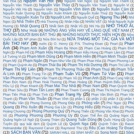
Nguyễn Văn Học
(55)
Văn Hòa
(2)
Nguyễn Văn Ngọc
(1)
Nguyễn Văn Thanh
(1
Nguyễn Văn Thảo
(17)
Nguyễn Văn Thành
(1)
Nguyễn Văn Toan
(1)
Nguyên Vi
(1
Nguyễn Vĩnh Bình
(3)
Nguyễn Xuân Cảm
(3
Nguyễn Việt Hà
(2)
Nguyễn Vinh
(1)
Nguyễn Xuân Dương
(1)
Nguyễn Xuân Khánh
(1)
Nguyễn Xuân Thuỷ
(1)
Nguyễn Xuâ
Ngưng Thu
(44)
Nguyễn Xuân Tư
(3)
Nguyệt Linh
(5)
Thủy
(1)
Nguyệt Quế
(1)
Nh
Nhã Thiên
(7)
Ngọc
(1)
nhà Thương
(1)
Nhân Hậu
(2)
NHÂN VẬT
(1)
Nhật Nguyệt Xuâ
NHỚ THUỞ Ấ
Nhật Quang
(17)
Hương
(1)
Nhất Sinh
(1)
Nhật Vũ
(1)
Nhi Hạ
(1)
THƠ
(37)
Như Hoài
(4)
NHỮNG ÁNG VĂN HAY VỀ LÀNG QUÊ VIỆT NAM
(7
NHỮNG NGƯỜI BẠN ĐÂT THỦ
(6)
NHỮNG NGƯỜI THỰC HIỆN HQN
(5)
Nôn
NỬA THÁNG MỘT TÁC GIẢ VÀ MỘ
Quốc Lập
(2)
NP phan
(1)
Nửa Đời hư
(1)
BÀI THƠ HAY
(38)
Phạ
nước
(1)
O. Henry
(1)
P.N. Thường Đoan
(1)
Pearl
(1)
Ánh
(34)
Phạm Anh Xuân
(3)
Phạm Bá Nhơn
(2)
Phạm Cao Hoàng
(1)
Phạm Đìn
Phạm Hữu Hoàng
(20)
Nghi
(1)
Phạm Hổ
(1)
Phạm Kiều Hưng
(1)
Phạm Lâm
(1)
Phạ
Phạm Minh Dũng
(14)
Phạm Minh Hiền
(9)
Phạm Minh Thuận
(10
Lê Tường Vi
(1)
Phạm Ngân
(3)
Phạm Mỹ
(1)
Phạm Như Vân
(1)
Phạm Phan Hòa
(1)
Phạm Phương La
Phạm Thái Ba
(4)
Phạm Thị Hải Dương
(9)
(1)
Phạm Quỳnh An
(1)
Phạm Thị Liên
(1
Phạm Thị Mỹ Liên
(30)
Phạm Thị Phương Thảo
(3)
Phạm Thuý
(6)
Phạm Trầ
Phạm Tuấn Vũ
(29)
Phạm Tử Văn
(21)
Ái Linh
(4)
Phạ
Phạm Trung Tín
(2)
Văn Phương
(16)
Phan Anh
(12)
Phạm Văn Thạnh
(1)
Phạm Vũ
(1)
Phan Cung Việt
(1
Phan Đức Nam
(1)
Phan Hoài Thương
(1)
Phan Hoàng
(2)
Phan Huỳnh Điểu
(1)
Pha
Phan Mai Thư Nhã
(6)
Phan Nam
(20)
Hữu Lý
(1)
Phan Khanh
(2)
Phan Quỳnh Nh
Phan Tấn Lược
(6)
(1)
Phan Sửu
(1)
Phan Thanh Cương
(2)
Phan Thị Huỳnh Trang
(2
Phan Trang Hy
(25)
Phan Tiên Phát
(1)
Phan Tình
(1)
Phan Văn Bình
(1)
Phan Vă
Phan Văn Thuần
(3)
Thạnh
(1)
Phan Vĩnh
(1)
phần 1
(1)
phần 2
(1)
phần 3
(1)
phần 
Phỏng vấn
(7)
Ph
(1)
Phiêu Vân
(1)
Phong Dương
(2)
Phong Điệp
(1)
Phú Ngọc
(1)
Quang
(3)
Phú Xuân
(8)
Phùng Hiếu
(10)
Phùng Gia Lộc
(1)
Phùng Hiệu
(1)
Phùn
Phùng Phương Quý
(7)
Hoàng Chương
(1)
Phụng Thiên
(1)
Phùng Văn Khai
(1)
Phướ
Phương Phương
(10)
Phương Uy
(5)
Vũ
(1)
Quan Thế Âm
(1)
Quảng Ngọc
(1
Quang Tuấn Dũng
(9)
Quảng Ngôn Lê Ngữ
(1)
Quang Thám
(1)
Quốc Hùng
(2)
Quố
Quỳnh Nga
(16)
Tuyên
(1)
quy luật dịch
(1)
Quỳnh Lệ
(1)
Quỳnh Trâm
(1)
Raso
Rêu (Cao Hoàng Từ Đoan
Helmandollar
(1)
Raymond Carver
(1)
Raymond Thư
(1)
SÁCH BẠN VĂN
(71)
(13)
Song Ninh
(11)
Sôn
SARAH HALL
(1)
SINH NHẬT
(1)