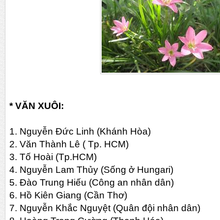
* VĂN XUÔI:
1. Nguyễn Đức Linh (Khánh Hòa)
2. Văn Thành Lê ( Tp. HCM)
3. Tố Hoài (Tp.HCM)
4. Nguyễn Lam Thủy (Sống ở Hungari)
5. Đào Trung Hiếu (Công an nhân dân)
6. Hồ Kiên Giang (Cần Thơ)
7. Nguyễn Khắc Nguyệt (Quân đội nhân dân)