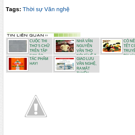
Tags:
Thời sự Văn nghệ
CUỘC THI
NHÀ VĂN
CÓ NÊ
THƠ 5 CHỮ
NGUYỄN
TẾT C
TRÊN TẬP
VĂN THỌ
TRUYỀ
SAN ÁO ...
NÓI GÌ VỀ T...
Bài của
TÁC PHẨM
GIAO LƯU
HAY!
VĂN NGHỆ,
RA MẮT
TUYỂN
THƠ...