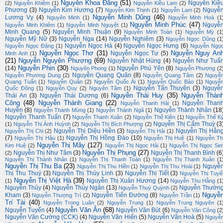
Nguyễn Khoa Đăng
(51)
Nguyễn Kiề
(2)
Nguyễn Khiêm
(1)
Nguyễn Kiều Lam
(2)
Phương
(3)
Nguyễn Kim Hương
(7)
Nguyễ
Nguyễn Kim Thịnh
(1)
Nguyễn Lam
(2)
Nguyễn Minh Dũng
(46)
Lương Vỵ
(4)
Nguyên Minh
(1)
Nguyễn Minh Hoà
(1
Nguyễn Minh Phúc
(47)
Nguyễ
Nguyễn Minh Khiêm
(1)
Nguyễn Minh Nguyệt
(1)
Minh Quang
(5)
Nguyễn Minh Thuận
(9)
Nguyễn Minh Toàn
(1)
Nguyễn Mỳ
(1
Nguyễn Mỹ Nữ
(3)
Nguyễn Nga
(14)
Nguyễn Nghiêm
(3)
Nguyễn Ngọc Dũng
(1
Nguyễn Ngọc Hà
(4)
Nguyễn Ngọc Hưng
(6)
Nguyễn Ngọc Đặng
(1)
Nguyễn Ngọ
Nguyễn Ngọc Thơ
(31)
Nguyễn Nguy An
Nguyễn Ngọc Tư
(5)
Minh Anh
(1)
(21)
Nguyễn Nguyên Phượng
(69)
Nguyễn Nhật Hùng
(4)
Nguyễn Như Tuấ
Nguyễn Phin
(30)
(14)
Nguyễn Phú Yên
(8)
Nguyên Phong
(1)
Nguyễn Phượng
(2
Nguyễn Quang Quân
(8)
Nguyễn Phương Dung
(2)
Nguyễn Quang Tâm
(2)
Nguyễ
Quang Tuấn
(1)
Nguyễn Quân
(2)
Nguyễn Quốc Ái
(1)
Nguyễn Quốc Bảo
(1)
Nguyễ
Nguyễn Tấn Thuyên
(3)
Nguyễ
Quốc Đông
(1)
Nguyễn Quy
(2)
Nguyên Tâm
(1)
Nguyễn Thái Huy
(35)
Nguyễn Thàn
Thái An
(3)
Nguyễn Thái Dương
(6)
Công
(48)
Nguyễn Thành Giang
(22)
Nguyễn Than
Nguyễn Thanh Hải
(1)
Huyền
(8)
Nguyễn Thành Nhân
(18
Nguyễn Thanh Mừng
(1)
Nguyễn Thánh Ngã
(1)
Nguyễn Thanh Tuấn
(7)
Nguyễn Thanh Xuân
(2)
Nguyễn Thế Kiên
(1)
Nguyễn Thế K
Nguyễn Thị Cẩm Thuỳ
(3
(1)
Nguyễn Thị Ánh Huỳnh
(2)
Nguyễn Thị Bích Phượng
(2)
Nguyễn Thị Diệu Hiền
(3)
Nguyễn Thị Hằn
Nguyễn Thị Chi
(2)
Nguyễn Thị Hải
(1)
(7)
Nguyễn Thị Hồng Đào
(10)
Nguyễn Thị Hậu
(1)
Nguyễn Thị Huệ
(1)
Nguyễn Th
Nguyễn Thị Mây
(127)
Kim Huệ
(2)
Nguyễn Thị Ngọc Hải
(1)
Nguyễn Thị Ngọc Se
Nguyễn Thị Phụng
(27)
Nguyễn Thị Như Tâm
(3)
Nguyễn Thị Thanh Bình
(6
(2)
Nguyễn Thị Thành Nhân
(1)
Nguyễn Thị Thanh Toàn
(1)
Nguyễn Thị Thanh Xuân
(1
Nguyễn Thị Thu Ba
(23)
Nguyễ
Nguyễn Thị Thu Hiền
(1)
Nguyễn Thị Thu Hoài
(1)
Thị Thu Thuý
(3)
Nguyễn Thị Thùy Linh
(3)
Nguyễn Thị Tiết
(3)
Nguyễn Thị Tuyế
Nguyễn Thị Việt Hà
(39)
Nguyễn Thị Xuân Hương
(14)
(1)
Nguyễn Thu Hằng
(1
Nguyễn Thủy
(4)
Nguyễn Thúy Ngân
(13)
Nguyễn Thườn
Nguyễn Thuý Quỳnh
(2)
Nguyễ
Kham
(3)
Nguyễn Tiến Đường
(8)
Nguyễn Thượng Trí
(2)
Nguyễn Trần
(1)
Trí Tài
(40)
Nguyễn Trọng Luân
(2)
Nguyễn Trung
(1)
Nguyễn Trung Nguyên
(1
Nguyễn Văn Ân
(68)
Nguyễn Tuyển
(4)
Nguyễn Văn Bút
(6)
Nguyễn Văn Công
(2
Nguyễn Văn Cường (CCK)
(4)
Nguyễn Văn Hiến
(5)
Nguyễn Văn Hoà
(5)
Nguyễ