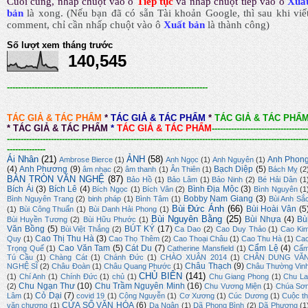
Cuối cùng, nhấp chuột vào ô
Tiếp tục
và nhấp chuột tiếp vào ô
Xuấ
bản
là xong.
(Nếu bạn đã có sẵn Tài khoản Google, thì sau khi viế
comment, chỉ cần nhấp chuột vào ô
Xuất bản
là thành công
)
Số lượt xem tháng trước
140,545
-------------------------------------------------------------------------
TÁC GIẢ & TÁC PHẨM
*
TÁC GIẢ & TÁC PHẨM
*
TÁC GIẢ & TÁC PHẨ
*
TÁC GIẢ & TÁC PHẨM
*
TÁC GIẢ & TÁC PHẨM
-----------------------------------
-------------------------------------------------------------------------------------------------------------
--------------
Ái Nhân
(21)
ẢNH
(58)
Anh Phon
Ambrose Bierce
(1)
Anh Ngọc
(1)
Anh Nguyên
(1)
(4)
Anh Phương
(9)
Bạch Diệp
(5)
âm nhạc
(2)
âm thanh
(1)
Ân Thiên
(1)
Bách Mỵ
(2
BÀN TRÒN VĂN NGHỆ
(87)
Bảo Hồ
(1)
Bảo Lâm
(1)
Bảo Ninh
(2)
Bé Hải Dân
(1
Bích Ái
(3)
Bích Lê
(4)
Bình Địa Mộc
(3)
Bích Ngọc
(1)
Bích Vân
(2)
Bình Nguyên
(1
Bobby Nam Giang
(3)
Bình Nguyên Trang
(2)
binh pháp
(1)
Bình Tâm
(1)
Bùi Anh Sắ
Bùi Đức Ánh
(66)
Bùi Hoài Vân
(5
(1)
Bùi Công Thuấn
(1)
Bùi Danh Hải Phong
(1)
Bùi Nguyên Bằng
(25)
Bùi Nhựa
(4)
Bù
Bùi Huyền Tương
(2)
Bùi Hữu Phước
(1)
Văn Bồng
(5)
BÚT KÝ
(17)
Bùi Việt Thắng
(2)
Ca Dao
(2)
Cao Duy Thảo
(1)
Cao Ki
Cao Thị Thu Hà
(3)
Quy
(1)
Cao Thọ Thêm
(2)
Cao Thoại Châu
(1)
Cao Thu Hà
(1)
Ca
Cao Văn Tam
(5)
Cát Du
(7)
Cẩm Lệ
(4)
Trọng Quế
(1)
Catherine Mansfield
(1)
Cẩ
Tú Cầu
(1)
Chàng Cát
(1)
Chánh Đức
(1)
CHÀO XUÂN 2014
(1)
CHÂN DUNG VĂ
Châu Thạch
(9)
NGHỆ SĨ
(2)
Châu Đoàn
(1)
Châu Quang Phước
(1)
Châu Thường Vin
CHỦ BIÊN
(141)
(1)
Chí Anh
(1)
Chính Đức
(1)
chủ
(1)
Chu Giang Phong
(1)
Chu La
Chu Ngạn Thư
(10)
Chu Trầm Nguyên Minh
(16)
(2)
Chu Vương Miện
(1)
Chúa Sơ
Cỏ Dại
(7)
Lâm
(1)
covid 19
(1)
Công Nguyễn
(1)
Cơ Xương
(1)
Cúc Dương
(1)
Cuộc th
CỬA SỔ VĂN HÓA
(6)
văn chương
(1)
Dạ Ngân
(1)
Dã Phong Bình
(2)
Dã Phương
(1