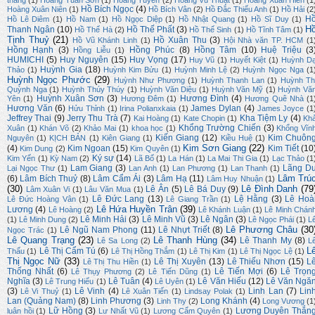
thắng
(1)
Hoàng Tuấn Sơn
(1)
Hoàng Tuyên
(2)
Hoàng Vũ Thuật
(1)
Hoàng Xuân Hiến
(1
Hồ Bích Ngọc
(4)
Hoàng Xuân Niên
(1)
Hồ Bích Vân
(2)
Hồ Đắc Thiếu Anh
(1)
Hồ Hải
(2
H
Hồ Lê Diêm
(1)
Hồ Nam
(1)
Hồ Ngọc Diệp
(1)
Hồ Nhật Quang
(1)
Hồ Sĩ Duy
(1)
H
Thanh Ngân
(10)
Hồ Thế Phất
(3)
Hồ Thế Hà
(2)
Hồ Thế Sinh
(1)
Hồ Tĩnh Tâm
(1)
Tịnh Thuỷ
(21)
Hồ Xuân Thu
(3)
Hồ Vũ Khánh Linh
(1)
Hội Nhà văn TP. HCM
(1
Hồng Hạnh
(3)
Hồng Phúc
(8)
Hồng Tâm
(10)
Huệ Triệu
(3
Hồng Liễu
(1)
HUMICHI
(5)
Huy Nguyên
(15)
Huy Vọng
(17)
Huy Vũ
(1)
Huyết Kiệt
(1)
Huỳnh D
Huỳnh Gia
(18)
Thảo
(1)
Huỳnh Kim Bửu
(1)
Huỳnh Minh Lệ
(2)
Huỳnh Ngọc Nga
(1
Huỳnh Ngọc Phước
(29)
Huỳnh Như Phương
(1)
Huỳnh Thanh Lan
(1)
Huỳnh Th
Quỳnh Nga
(1)
Huỳnh Thúy Thúy
(1)
Huỳnh Văn Diệu
(1)
Huỳnh Văn Mỹ
(1)
Huỳnh Vă
Huỳnh Xuân Sơn
(3)
Hương Đình
(4)
Yên
(1)
Hương Đêm
(1)
Hương Quê Nhà
(1
Hương Văn
(6)
James Dylan
(4)
Hửu Thỉnh
(1)
Irina Polianxkaia
(1)
James Joyce
(1
Jeffrey Thai
(9)
Jerry Thu Trà
(7)
Kha Tiệm Ly
(4)
Kai Hoàng
(1)
Kate Chopin
(1)
Kh
Khổng Trường Chiến
(3)
Xuân
(1)
Khán Võ
(2)
Khảo Mai
(1)
khoa học
(1)
Khổng Vĩn
Kiến Giang
(12)
Kim Chuôn
Nguyên
(1)
KỊCH BẢN
(1)
Kiên Giang
(1)
Kiều Huệ
(1)
Kim Sơn Giang
(22)
(4)
Kim Ngoan
(15)
Kim Tiết
(10
Kim Dung
(2)
Kim Quyên
(1)
Ký sự
(14)
Kim Yến
(1)
Kỳ Nam
(2)
Lã Bố
(1)
La Hán
(1)
La Mai Thi Gia
(1)
Lạc Thảo
(1
Lam Giang
(3)
Lãng D
Lại Ngọc Thư
(1)
Lan Anh
(1)
Lan Phương
(1)
Lan Thanh
(1)
Lâm Trú
(6)
Lâm Bích Thuỷ
(8)
Lâm Cẩm Ái
(3)
Lâm Hạ
(11)
Lâm Huy Nhuận
(1)
(30)
Lê Đình Danh
(79
Lê Ân
(5)
Lê Bá Duy
(9)
Lâm Xuân Vi
(1)
Lâu Văn Mua
(1)
Lê Đức Lang
(13)
Lệ Hằng
(3)
Lê Hoà
Lê Đức Hoàng Vân
(1)
Lê Giang Trần
(1)
Lê Hứa Huyền Trân
(39)
Lương
(4)
Lê Hoàng
(2)
Lê Khánh Luận
(1)
Lê Minh Chán
Lê Minh Hải
(3)
Lê Minh Vũ
(3)
Lê Ngân
(3)
(1)
Lê Minh Dung
(2)
Lê Ngọc Phái
(1)
L
Lê Phương Châu
(30
Lê Ngũ Nam Phong
(11)
Lê Nhựt Triết
(8)
Ngọc Trác
(1)
Lê Quang Trạng
(23)
Lê Thanh Hùng
(34)
Lê Thanh My
(8)
Lê Sa Long
(2)
L
L
Lê Thị Cẩm Tú
(6)
Thấu
(1)
Lê Thị Hồng Thắm
(1)
Lê Thị Kim
(1)
Lê Thị Ngọc Lệ
(1)
Thị Ngọc Nữ
(33)
Lê Thị Xuyên
(13)
Lê Thiếu Nhơn
(15)
L
Lê Thị Thu Hiền
(1)
Thống Nhất
(6)
Lê Tiến Mợi
(6)
Lê Trọn
Lê Thụy Phương
(2)
Lê Tiến Dũng
(1)
Nghĩa
(3)
Lê Tuân
(4)
Lê Văn Hiếu
(12)
Lê Văn Ngă
Lê Trung Hiếu
(1)
Lê Uyên
(1)
(3)
Lê Vinh
(4)
Linh Lan
(7)
Lin
Lê Vi Thuỷ
(1)
Lê Xuân Tiến
(1)
Lindsay Polak
(1)
Lan (Quảng Nam)
(8)
Linh Phương
(3)
Long Khánh
(4)
Linh Thy
(2)
Long Vương
(1
Lữ Hồng
(3)
Lương Duyên Thắn
luân hồi
(1)
Lư Nhất Vũ
(1)
Lương Cẩm Quyên
(1)