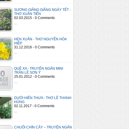
SƯƠNG GIĂNG GIĂNG NGÀY TẾT -
THƠ XUÂN TIẾN
02.03.2015 - 0 Comments
…
HẸN XUÂN - THƠ NGUYỄN HÒA
HIỆP
31.12.2016 - 0 Comments
…
QUÊ XA - TRUYỆN NGẮN MINI
TRẦN LÊ SƠN Ý
25.01.2012 - 0 Comments
…
DƯỚI HIÊN THƯA - THƠ LÊ THANH
HÙNG
02.11.2017 - 0 Comments
…
CHUỐI CHÍN CÂY – TRUYỆN NGẮN