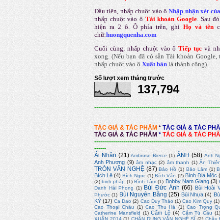
Đầu tiên, nhấp chuột vào ô
Nhập nhận xét củ
nhấp chuột vào ô
Tài khoản Google
.
Sau đó
hiện ra 2 ô. Ô phía trên, ghi
Họ và tên
chữ:
huongquenha.com
Cuối cùng, nhấp chuột vào ô
Tiếp tục
và nh
xong.
(Nếu bạn đã có sẵn Tài khoản Google, t
nhấp chuột vào ô
Xuất bản
là thành công
)
Số lượt xem tháng trước
137,794
----------------------------------------------------------------
TÁC GIẢ & TÁC PHẨM
*
TÁC GIẢ & TÁC PH
TÁC GIẢ & TÁC PHẨM
*
TÁC GIẢ & TÁC PH
----------------------------------------------------------------
------
Ái Nhân
(21)
ẢNH
(58)
Ambrose Bierce
(1)
Anh N
Anh Phương
(9)
âm nhạc
(2)
âm thanh
(1)
Ân Thiê
TRÒN VĂN NGHỆ
(87)
Bảo Hồ
(1)
Bảo Lâm
(1)
B
Bích Lê
(4)
Bình Địa Mộc
Bích Ngọc
(1)
Bích Vân
(2)
Bobby Nam Giang
(3)
(2)
binh pháp
(1)
Bình Tâm
(1)
Bùi Đức Ánh
(66)
Bùi Hoài 
Danh Hải Phong
(1)
Bùi Nguyên Bằng
(25)
Bùi Nhựa
(4)
Bù
Phước
(1)
KÝ
(17)
Ca Dao
(2)
Cao Duy Thảo
(1)
Cao Kim Quy
(1)
Cao Thoại Châu
(1)
Cao Thu Hà
(1)
Cao Trọng Q
Cẩm Lệ
(4)
Catherine Mansfield
(1)
Cẩm Tú Cầu
(1
XUÂN 2014
(1)
CHÂN DUNG VĂN NGHỆ SĨ
(2)
Châu 