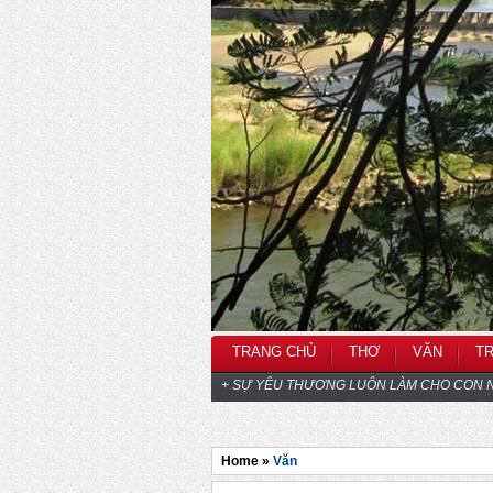
TRANG CHỦ
THƠ
VĂN
T
+ SỰ YÊU THƯƠNG LUÔN LÀM CHO CON N
Home »
Văn