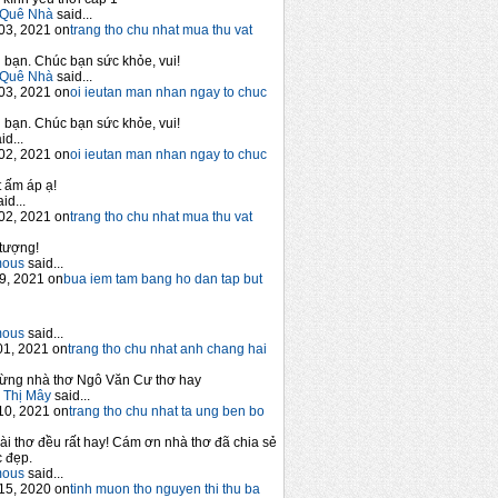
Quê Nhà
said...
03, 2021 on
trang tho chu nhat mua thu vat
bạn. Chúc bạn sức khỏe, vui!
Quê Nhà
said...
03, 2021 on
oi ieutan man nhan ngay to chuc
bạn. Chúc bạn sức khỏe, vui!
id...
02, 2021 on
oi ieutan man nhan ngay to chuc
 ấm áp ạ!
id...
02, 2021 on
trang tho chu nhat mua thu vat
tượng!
mous
said...
9, 2021 on
bua iem tam bang ho dan tap but
mous
said...
1, 2021 on
trang tho chu nhat anh chang hai
ừng nhà thơ Ngô Văn Cư thơ hay
 Thị Mây
said...
10, 2021 on
trang tho chu nhat ta ung ben bo
ài thơ đều rất hay! Cám ơn nhà thơ đã chia sẻ
 đẹp.
mous
said...
15, 2020 on
tinh muon tho nguyen thi thu ba