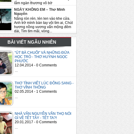
lắm ngàn thương vô bờ
NGÀY KHÔNG EM – Thơ Minh
Nguyên
Nắng rón rén, lén len vào khe cửa.
Anh trở mình bàn tay vội tìm ai, Chút
hương nồng vương vấn mộng đêm
dài, Tìm tìm mãi, vòng...
BÀI VIẾT NGẪU NHIÊN
“ÚT BÀ CHUỐI” VÀ NHỮNG ĐỨA
HỌC TRÒ - THƠ HUỲNH NGỌC
PHƯỚC
12.04.2014 - 0 Comments
…
THƠ TÌNH VIẾT LÚC ĐÔNG SANG -
THƠ VĨNH THÔNG
02.05.2014 - 1 Comments
…
NHÀ VĂN NGUYỄN VĂN THỌ NÓI
GÌ VỀ TẾT TÂY - TẾT TA?!
20.01.2017 - 0 Comments
…