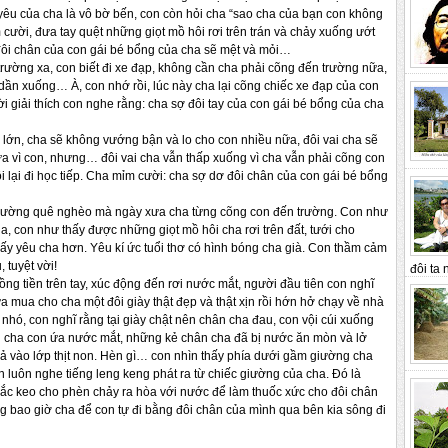
 yêu của cha là vô bờ bến, con còn hỏi cha “sao cha của bạn con không
ười, đưa tay quệt những giọt mồ hôi rơi trên trán và chảy xuống ướt
 đôi chân của con gái bé bổng của cha sẽ mệt và mỏi…
 trường xa, con biết đi xe đạp, không cần cha phải cõng đến trường nữa,
dần xuống… À, con nhớ rồi, lúc này cha lại cõng chiếc xe đạp của con
giải thích con nghe rằng: cha sợ đôi tay của con gái bé bổng của cha
 lớn, cha sẽ không vướng bận và lo cho con nhiều nữa, đôi vai cha sẽ
a vì con, nhưng… đôi vai cha vẫn thấp xuống vì cha vẫn phải cõng con
 lại đi học tiếp. Cha mỉm cười: cha sợ dơ đôi chân của con gái bé bổng
 trường quê nghèo mà ngày xưa cha từng cõng con đến trường. Con như
, con như thấy được những giọt mồ hôi cha rơi trên đất, tưới cho
ấy yêu cha hơn. Yêu kí ức tuổi thơ có hình bóng cha già. Con thầm cảm
tuyệt vời!
đôi ta n
g tiền trên tay, xúc động đến rơi nước mắt, người đầu tiên con nghĩ
ựa mua cho cha một đôi giày thật đẹp và thật xịn rồi hớn hở chạy về nhà
hó, con nghĩ rằng tại giày chật nên chân cha đau, con vội cúi xuống
ân cha con ứa nước mắt, những kẻ chân cha đã bị nước ăn mòn và lở
ả vào lớp thịt non. Hèn gì… con nhìn thấy phía dưới gầm giường cha
 luôn nghe tiếng leng keng phát ra từ chiếc giường của cha. Đó là
lắc keo cho phèn chảy ra hòa với nước để làm thuốc xức cho đôi chân
ng bao giờ cha để con tự đi bằng đôi chân của mình qua bên kia sông đi