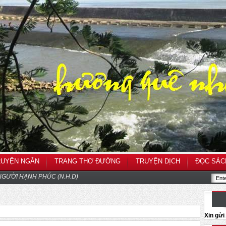
RUYỆN NGẮN
TRANG THƠ ĐƯỜNG
TRUYỆN DỊCH
ĐỌC SÁC
GƯỜI HẠNH PHÚC (N.H.D)
Xin gử