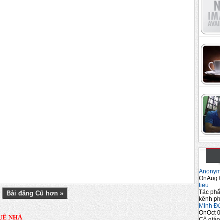
Anony
OnAug 
tieu
Tác phẩ
Bài đăng Cũ hơn »
kênh ph
Minh Đ
OnOct 0
UÊ NHÀ
Cô giáo