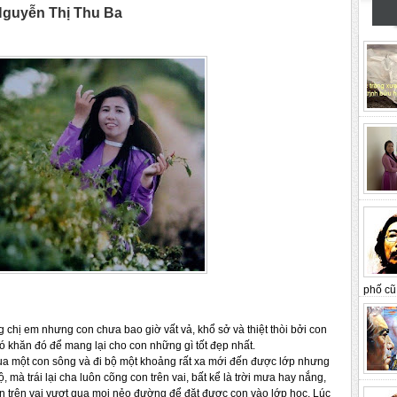
guyễn Thị Thu Ba
phố cũ 
g chị em nhưng con chưa bao giờ vất vả, khổ sở và thiệt thòi bởi con
ó khăn đó để mang lại cho con những gì tốt đẹp nhất.
qua một con sông và đi bộ một khoảng rất xa mới đến được lớp nhưng
 mà trái lại cha luôn cõng con trên vai, bất kể là trời mưa hay nắng,
on trên vai vượt qua mọi nẻo đường để đặt được con vào lớp học. Lúc