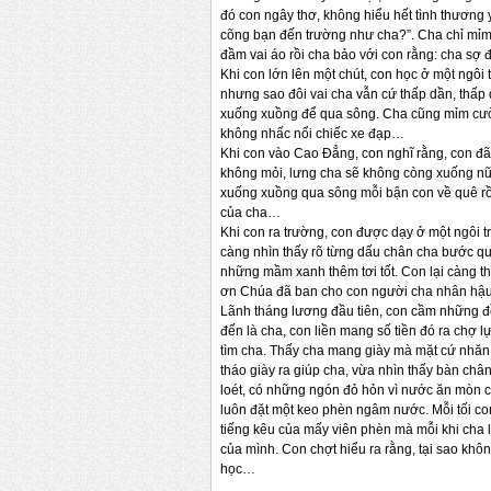
đó con ngây thơ, không hiểu hết tình thương
cõng bạn đến trường như cha?”. Cha chỉ mỉm c
đầm vai áo rồi cha bảo với con rằng: cha sợ
Khi con lớn lên một chút, con học ở một ngôi
nhưng sao đôi vai cha vẫn cứ thấp dần, thấp 
xuống xuồng để qua sông. Cha cũng mỉm cười 
không nhấc nổi chiếc xe đạp…
Khi con vào Cao Đẳng, con nghĩ rằng, con đã
không mỏi, lưng cha sẽ không còng xuống nữ
xuống xuồng qua sông mỗi bận con về quê rồi
của cha…
Khi con ra trường, con được dạy ở một ngôi
càng nhìn thấy rõ từng dấu chân cha bước qua
những mầm xanh thêm tơi tốt. Con lại càng th
ơn Chúa đã ban cho con người cha nhân hậu, 
Lãnh tháng lương đầu tiên, con cầm những đồn
đến là cha, con liền mang số tiền đó ra chợ l
tìm cha. Thấy cha mang giày mà mặt cứ nhăn n
tháo giày ra giúp cha, vừa nhìn thấy bàn ch
loét, có những ngón đỏ hỏn vì nước ăn mòn c
luôn đặt một keo phèn ngâm nước. Mỗi tối con
tiếng kêu của mấy viên phèn mà mỗi khi cha 
của mình. Con chợt hiểu ra rằng, tại sao khô
học…