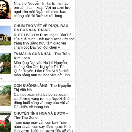
Nhà thơ Nguyễn Trí Tài Em tự hào
em còn thanh xuân Với nụ cười tươi,
ngọt trên môi Ngắm nhìn em bao
chàng bối rối Bước đi rồi, lòng ...
CHÙM THƠ VIẾT VỀ RƯỢU BÀU
ĐÁ CỦA VĂN THẮNG
RƯỢU BÀU ĐÁ Rượu ngon Bàu Đá
của quê mình Chắt lọc hương đời bọt
trắng tinh Bằng hữu tâm giao vui
chạm cốc Đầy vơi đôi chén ý l...
TA MÃI LÀ CỦA NHAU - Thơ Trần
Kim Loan
Mến tặng Nguyên Hạ-Lê Nguyễn,
Hoàng Kim Chi, Nguyễn Thị Tiết,
Quốc Tuyên, Lâm Cẩm Ái Một chút
mặn nồng như nụ hoa vừa nở Tình
h...
CON ĐƯỜNG LÀNG - Thơ Nguyễn
Thị Việt Hà
Cái ngõ xoan nhà bà Lối rất quanh
co, đường vàng rơm rạ Người đi làm
đồng buổi sáng vác cày bừa vội vã
Để chiều về thong thả ...
CHUYỆN TÌNH HOA VÀ BƯỚM –
Thơ Thu Dung
Trăm năm mây vẫn còn bay Trăm
năm ta vẫn còn say đắm người Khối
tình vươn, khối tình vươn Yêu ai! yêu