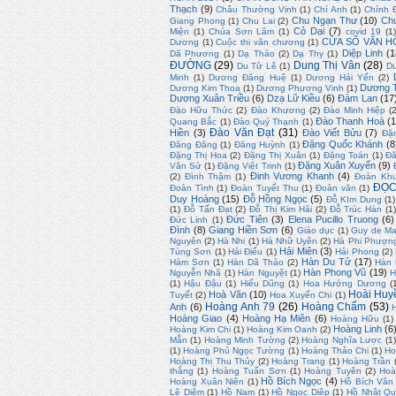
Thạch
(9)
Châu Thường Vinh
(1)
Chí Anh
(1)
Chính 
Chu Ngạn Thư
(10)
Ch
Giang Phong
(1)
Chu Lai
(2)
Cỏ Dại
(7)
Miện
(1)
Chúa Sơn Lâm
(1)
covid 19
(1
CỬA SỔ VĂN H
Dương
(1)
Cuộc thi văn chương
(1)
Diệp Linh
(1
Dã Phương
(1)
Dạ Thảo
(2)
Dạ Thy
(1)
ĐƯỜNG
(29)
Dung Thị Vân
(28)
Du Tử Lê
(1)
D
Minh
(1)
Dương Đăng Huệ
(1)
Dương Hải Yến
(2)
Dương T
Dương Kim Thoa
(1)
Dương Phương Vinh
(1)
Dương Xuân Triều
(6)
Dzạ Lữ Kiều
(6)
Đàm Lan
(17
Đào Hữu Thức
(2)
Đào Khương
(2)
Đào Minh Hiệp
(
Đào Thanh Hoà
(1
Quang Bắc
(1)
Đào Quý Thạnh
(1)
Đào Văn Đạt
(31)
Hiền
(3)
Đào Viết Bửu
(7)
Đặ
Đặng Quốc Khánh
(8
Đăng Đăng
(1)
Đăng Huỳnh
(1)
Đặng Thị Hoa
(2)
Đặng Thị Xuân
(1)
Đặng Toán
(1)
Đă
Đặng Xuân Xuyến
(9)
Văn Sử
(1)
Đặng Việt Trinh
(1)
Đinh Vương Khanh
(4)
(2)
Đình Thậm
(1)
Đoàn Kh
ĐỌC
Đoàn Tình
(1)
Đoàn Tuyết Thu
(1)
Đoản văn
(1)
Duy Hoàng
(15)
Đỗ Hồng Ngọc
(5)
Đỗ KIm Dung
(1)
(1)
Đỗ Tấn Đạt
(2)
Đỗ Thị Kim Hải
(2)
Đỗ Trúc Hàn
(1
Đức Tiên
(3)
Elena Pucillo Truong
(6)
Đức Linh
(1)
Đình
(8)
Giang Hiền Sơn
(6)
Giáo dục
(1)
Guy de Ma
Nguyên
(2)
Hà Nhi
(1)
Hà Nhữ Uyên
(2)
Hà Phi Phượn
Hải Miên
(3)
Tùng Sơn
(1)
Hải Điểu
(1)
Hải Phong
(2)
Hàn Du Tử
(17)
Hàm Sơn
(1)
Hàn Dã Thảo
(2)
Hàn
Hàn Phong Vũ
(19)
Nguyễn Nhã
(1)
Hàn Nguyệt
(1)
H
(1)
Hậu Đậu
(1)
Hiếu Dũng
(1)
Hoa Hướng Dương
(
Hoài Huy
Hoà Văn
(10)
Tuyết
(2)
Hoa Xuyến Chi
(1)
Hoàng Anh 79
(26)
Hoàng Chẩm
(53)
Anh
(6)
Hoàng Giao
(4)
Hoàng Hạ Miên
(6)
Hoàng Hữu
(1)
Hoàng Linh
(6
Hoàng Kim Chi
(1)
Hoàng Kim Oanh
(2)
Mẫn
(1)
Hoàng Minh Tường
(2)
Hoàng Nghĩa Lược
(1)
(1)
Hoàng Phủ Ngọc Tường
(1)
Hoàng Thảo Chi
(1)
Ho
Hoàng Thị Thu Thủy
(2)
Hoàng Trang
(1)
Hoàng Trần
thắng
(1)
Hoàng Tuấn Sơn
(1)
Hoàng Tuyên
(2)
Hoà
Hồ Bích Ngọc
(4)
Hoàng Xuân Niên
(1)
Hồ Bích Vân
Lê Diêm
(1)
Hồ Nam
(1)
Hồ Ngọc Diệp
(1)
Hồ Nhật Q