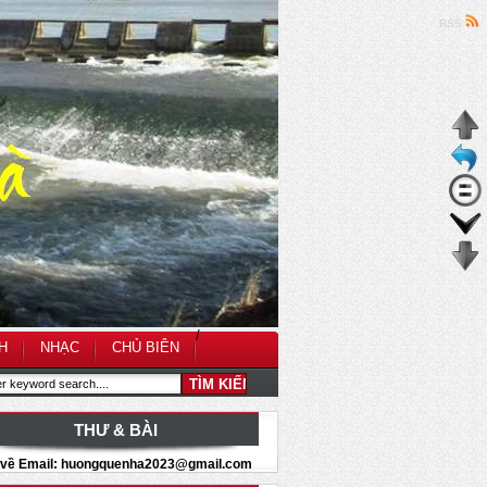
RSS
/
H
NHẠC
CHỦ BIÊN
THƯ & BÀI
i về Email: huongquenha2023@gmail.com