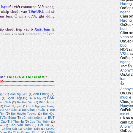
Hương 
a bạn
rồi viết comment
.
Viết xong,
OnSep 
 nhấp chuột vào
Tên/URL
thì sẽ
ngang
của bạn. Ô phía dưới, ghi dòng
Cảm ơn 
Hương 
OnSep 
buoi
ấp chuột tiếp vào ô
Xuất bản
là
Cẩm ơn 
hì sau khi viết comment, chỉ cần
Vđhp
sa
OnSep 
buoi
HQN rất
VĐhp
sa
OnSep 
ngang
---------
Thơ ấn 
Anony
OnJul 2
ẨM
*
TÁC GIẢ & TÁC PHẨM
*
tran
ẨM
-------------------------------------------
👍
----------------------------------------------
Anony
OnJun 0
Anh Phong
(4)
gọc
(1)
Anh Nguyên
(1)
muoi e
BÀN
Bạch Diệp
(5)
n
(1)
Bách Mỵ
(2)
Chúc m
Bích Ái
(3)
ảo Ninh
(2)
Bé Hải Dân
(1)
Nguyễn
(3)
Bình Nguyên
(1)
Bình Nguyên Trang
OnFeb 
Bùi Anh Sắc
(1)
Bùi Công Thuấn
(1)
Bùi
Vân
(5)
mo oi
Bùi Huyền Tương
(2)
Bùi Hữu
i Văn Bồng
(5)
BÚT
Cả ba b
Bùi Việt Thắng
(2)
Cao Thị Thu Hà
(3)
Cao Thọ Thêm
(2)
cảm xúc
Cao Văn Tam
(5)
Cát Du
(7)
uế
(1)
Anony
)
Chàng Cát
(1)
Chánh Đức
(1)
CHÀO
OnDec 
Châu
Đoàn
(1)
Châu Quang Phước
(1)