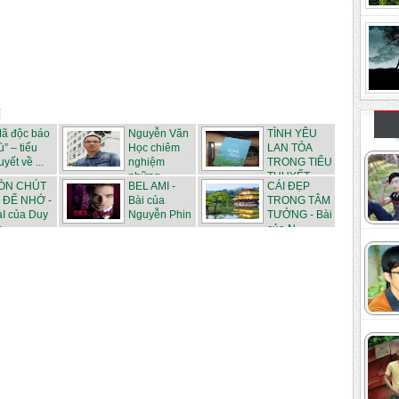
Mã độc báo
Nguyễn Văn
TÌNH YÊU
ù” – tiểu
Học chiêm
LAN TỎA
uyết về ...
nghiệm
TRONG TIỂU
những ...
THUYẾT ...
ÒN CHÚT
BEL AMI -
CÁI ĐẸP
Ì ĐỂ NHỚ -
Bài của
TRONG TÂM
I của Duy
Nguyễn Phin
TƯỞNG - Bài
...
của N...