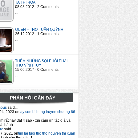
TẠ THỊ HOA
08.08.2012 - 2 Comments
…
QUEN – THƠ TUẤN QUỲNH
26.12.2012 - 1 Comments
…
THÊM NHỮNG SỢI PHÔI PHAI -
THƠ VĨNH TUY
15.06.2017 - 0 Comments
…
PHẢN HỒI GẦN ĐÂY
mous
said...
04, 2023 on
tay son bi hung truyen chuong 66
m rất hay đạt 4 sao - xin cảm ơn tác giả và
át hành
ức
said...
7, 2021 on
tim lai tuoi tho tho nguyen thi xuan
 kính yêu thời cấp 1