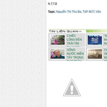
N.T.T.B
Tags:
Nguyễn Thị Thu Ba
,
TẠP BÚT
,
Văn
CHIẾC
“
LỒNG ĐÈN
th
TRÁI TIM -
th
Tạp bút N...
SÔNG
C
NƯỚC MIỀN
G
TÂY TRONG
Bà
THƠ TRẦN
Ph
N...