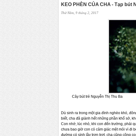
KEO PHÈN CỦA CHA - Tạp bút N
Thứ Năm, 9 tháng 2, 2017
Cây bút trẻ Nguyễn Thị Thu Ba
Dù sinh ra trong một gia đình nghèo khó, đôn
biết, cha đã giành hết những phần khổ sở, kh
Con nhớ, lúc nhỏ, khi con đến trường, phải 
chưa bao giờ con có cảm giác mệt mỏi vì đi bộ,
đường có sình lầy trơn trợt, cha cũng cõng c