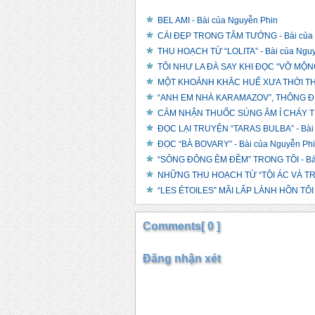
BEL AMI - Bài của Nguyễn Phin
CÁI ĐẸP TRONG TÂM TƯỞNG - Bài của 
THU HOẠCH TỪ “LOLITA” - Bài của Ngu
TÔI NHƯ LA ĐÀ SAY KHI ĐỌC “VỠ MỘNG”
MỘT KHOẢNH KHẮC HUẾ XƯA THỜI THUỘ
“ANH EM NHÀ KARAMAZOV”, THÔNG ĐIỆP
CẢM NHẬN THUỐC SÚNG ÂM Ỉ CHÁY TRO
ĐỌC LẠI TRUYỆN “TARAS BULBA” - Bài 
ĐỌC “BÀ BOVARY” - Bài của Nguyễn Ph
“SÔNG ĐÔNG ÊM ĐỀM” TRONG TÔI - Bài
NHỮNG THU HOẠCH TỪ “TỘI ÁC VÀ TR
“LES ÉTOILES” MÃI LẤP LÁNH HỒN TÔI -
Comments[ 0 ]
Đăng nhận xét