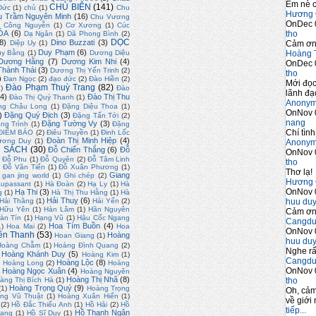
Em nè c
CHỦ BIÊN
(141)
Đức
(1)
chủ
(1)
Chu
Hương 
u Trầm Nguyên Minh
(16)
Chu Vương
OnDec 
)
Công Nguyễn
(1)
Cơ Xương
(1)
Cúc
tho
ÓA
(6)
Dạ Ngân
(1)
Dã Phong Bình
(2)
DỌC
8)
Dino Buzzati
(3)
Cảm ơn 
Diệp Uy
(1)
Duy Phạm
(6)
Hoàng 
uy Bằng
(1)
Dương Diệu
Dương Hằng
(7)
Dương Kim Nhi
(4)
OnDec 
hành Thái
(3)
Dương Thị Yến Trinh
(2)
tho
)
Đan Ngọc
(2)
đạo đức
(2)
Đào Hiền
(2)
Mới đọc
Đào Phạm Thuỳ Trang
(82)
2)
Đào
lãnh đạo
4)
Đào Thị Thu
Đào Thị Quý Thanh
(1)
Anony
ng Châu Long
(1)
Đặng Diệu Thoa
(1)
OnNov 
)
Đặng Quý Địch
(3)
Đặng Tấn Tới
(2)
nang
Đặng Tường Vy
(3)
ng Trình
(1)
Đặng
Chí tình
ĐIỂM BÁO
(2)
Điêu Thuyền
(1)
Đinh Lốc
Đoàn Thị Minh Hiệp
(4)
ương Duy
(1)
Anony
 SÁCH
(30)
Đỗ Chiến Thắng
(6)
Đỗ
OnNov 
Đỗ Phu
(1)
Đỗ Quyên
(2)
Đỗ Tâm Linh
tho
)
Đỗ Văn Tiến
(1)
Đỗ Xuân Phương
(1)
Thơ lạ!
Giang
gan jing world
(1)
Ghi chép
(2)
Hương 
upassant
(1)
Hà Đoàn
(2)
Hạ Ly
(1)
Hà
OnNov 
Hạ Thi
(3)
g
(1)
Hà Thị Thu Hằng
(1)
Hà
Hải Thuỵ
(6)
huu du
Hải Thăng
(1)
Hải Yến
(2)
 Hữu Yên
(1)
Hàn Lâm
(1)
Hãn Nguyên
Cảm ơn 
àn Tín
(1)
Hạng Vũ
(1)
Hậu Cốc Ngang
Cangdu
Hoa Tím Buồn
(4)
1)
Hoa Mai
(2)
Hoa
OnNov 
ền Thanh
(53)
Hoàng
Hoan Giang
(1)
huu du
Hoàng Chẫm
(1)
Hoàng Đình Quang
(2)
Nghe rấ
Hoàng Khánh Duy
(5)
Hoàng Kim
(1)
Cangdu
)
Hoàng Lộc
(8)
Hoàng Long
(2)
Hoàng
OnNov 
Hoàng Ngọc Xuân
(4)
Hoàng Nguyên
Hoàng Thị Nhã
(8)
tho
àng Thị Bích Hà
(1)
Hoàng Trọng Quý
(9)
(1)
Hoàng Trọng
Oh, cảm
ng Vũ Thuật
(1)
Hoàng Xuân Hiến
(1)
về giới 
(2)
Hồ Đắc Thiếu Anh
(1)
Hồ Hải
(2)
Hồ
tiếp...
Hồ Thanh Ngân
uang
(1)
Hồ Sĩ Duy
(1)