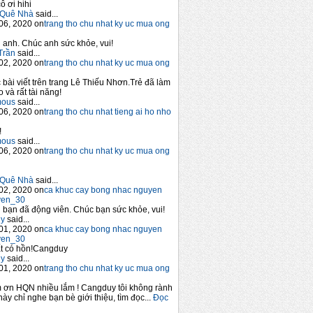
ô ơi hihi
Quê Nhà
said...
06, 2020 on
trang tho chu nhat ky uc mua ong
anh. Chúc anh sức khỏe, vui!
Trần
said...
02, 2020 on
trang tho chu nhat ky uc mua ong
 bài viết trên trang Lê Thiếu Nhơn.Trẻ đã làm
 và rất tài năng!
mous
said...
06, 2020 on
trang tho chu nhat tieng ai ho nho
!
mous
said...
06, 2020 on
trang tho chu nhat ky uc mua ong
Quê Nhà
said...
02, 2020 on
ca khuc cay bong nhac nguyen
yen_30
bạn đã động viên. Chúc bạn sức khỏe, vui!
y
said...
01, 2020 on
ca khuc cay bong nhac nguyen
yen_30
t có hồn!Cangduy
y
said...
01, 2020 on
trang tho chu nhat ky uc mua ong
 ơn HQN nhiều lắm ! Cangduy tôi không rành
này chỉ nghe bạn bè giới thiệu, tìm đọc...
Đọc