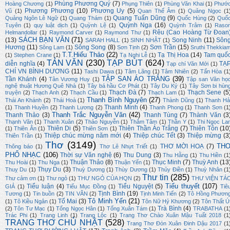
Phùng Phương Quý
(7)
Hoàng Chương
(1)
Phụng Thiên
(1)
Phùng Văn Khai
(1)
Phướ
Phương Phương
(10)
Phương Uy
(5)
Vũ
(1)
Quan Thế Âm
(1)
Quảng Ngọc
(1
Quang Tuấn Dũng
(9)
Quảng Ngôn Lê Ngữ
(1)
Quang Thám
(1)
Quốc Hùng
(2)
Quố
Quỳnh Nga
(16)
Tuyên
(1)
quy luật dịch
(1)
Quỳnh Lệ
(1)
Quỳnh Trâm
(1)
Raso
Rêu (Cao Hoàng Từ Đoan
Helmandollar
(1)
Raymond Carver
(1)
Raymond Thư
(1)
SÁCH BẠN VĂN
(71)
(13)
Song Ninh
(11)
Sôn
SARAH HALL
(1)
SINH NHẬT
(1)
Hương
(11)
Sông Song
(8)
Sơn Trần
(15)
Sông Lam
(1)
Sơn Tịnh
(2)
Sruthi Thekkia
T.T.Hiếu Thảo
(22)
Tạ Thị Hoa
(14)
Tam quố
(1)
Stephen Crane
(1)
Tạ Nghi Lễ
(1)
TẢN VĂN
(230)
TẠP BÚT
(624)
diễn nghĩa
(4)
TẠ
Tạp chí Văn Mới
(1)
CHÍ VN BÌNH DƯƠNG
(11)
Tashi Dawa
(1)
Tâm Lãng
(1)
Tâm Nhiên
(2)
Tấn Hòa
(1
TẬP SAN ÁO TRẮNG
(39)
Tần Khánh
(4)
Tân Vương Huy
(1)
Tập san Văn họ
nghệ thuật Hương Quê Nhà
(1)
Tây bá hầu Cơ Phát
(1)
Tây Du Ký
(1)
Tây Sơn bi hùn
Thạch Đà
(7)
Thạch Sene
(5
truyện
(2)
Thạch Anh
(2)
Thạch Cầu
(1)
Thạch Lam
(1)
Thanh Bình Nguyên
(27)
Thái An Khánh
(2)
Thái Hoà
(1)
Thành Dũng
(1)
Thanh Hả
Thanh Minh
(4)
(1)
Thanh Huyền
(2)
Thanh Lương
(2)
Thanh Phong
(1)
Thanh Sơn
(1
Thanh Trắc Nguyễn Văn
(42)
Thanh Thảo
(3)
Thanh Tùng
(7)
Thành Văn
(3
Thạnh Văn
(1)
Thanh Xuân
(2)
Thảo Nguyễn
(1)
Thâm Tâm
(1)
Thần Y
(1)
Thi Ngọc La
Thiên Di
(5)
Thiên Thần Áo Trắng
(7)
Thiên Tôn
(10
(1)
Thiên Ân
(1)
Thiên Sơn
(1)
Thiệp chúc mừng năm mới
(4)
Thiệp chúc Tết
(3)
Thiệp mừng
(3
Thiên Trần
(1)
Thơ
(3149)
TH
THƠ MỜI HOẠ
(7)
Thông báo
(1)
Thơ Lê Nhựt Triết
(1)
PHỔ NHẠC
(106)
Thời sự Văn nghệ
(6)
Thu Dung
(3)
Thu Hằng
(1)
Thu Hiền
(1
Thuận Thảo
(8)
Thục Minh
(7)
Thuỳ Anh
(13
Thu Hoài
(1)
Thu Nga
(1)
Thuận Yến
(1)
Thụy Du
(3)
Thuỵ Du
(1)
Thuỳ Dương
(1)
Thùy Dương
(1)
Thủy Điền
(1)
Thuỳ Nhân
(1
Thư tin
(285)
Thư cảm ơn
(1)
Thư ngỏ
(1)
THƯ NGỎ CỦA HQN
(2)
THƯ VIỆN TÁ
Tiểu thuyết
(107)
Tiểu luận
(4)
Tiểu Nguyệt
(5)
GIẢ
(1)
Tiểu Mục Đồng
(1)
Tiê
Tịnh Bình
(19)
Tương
(1)
Tin buồn
(2)
TIN VĂN
(2)
Tịnh Minh Tiến
(2)
Tô Hồng Phươn
Tô Minh Yến
(21)
Tố Mai
(3)
(1)
Tô Kiều Ngân
(1)
Tôn Nữ Hỷ Khương
(2)
Tôn Thất Ú
Trà Bình
(4)
(2)
Tôn Tư Mạc
(1)
Tống Ngọc Hân
(1)
Tống Xuân Tám
(1)
TRABATHA
(1
Trác Phi
(1)
Trang Linh
(1)
Trang Lộc
(1)
Trang Thơ Chào Xuân Mậu Tuất 2018
(1
TRANG THƠ CHỦ NHẬT
(528)
Trang Thơ Đón Xuân Đinh Dậu 2017
(1