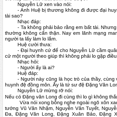
Nguyễn Lữ xen vào nói:
- Anh Huệ bị thương không đi được đại huy
tài sao?
Nhạc đáp:
- Ta không phải bảo rằng em bất tài. Nhưng
thường không cẩn thận. Nay em lãnh mạng mang
người ta lấy làm lo lắm.
Huệ cười thưa:
- Đại huynh cứ để cho Nguyễn Lữ cầm quân 
cử một người theo giúp thì không phải lo gặp điều 
Nhạc hỏi:
- Người ấy là ai?
Huệ đáp:
- Người này cũng là học trò của thầy, cùng
huynh đệ đồng môn. Ấy là tứ sư đệ Đặng Văn Lo
Nguyễn Lữ mừng rỡ nói:
Nếu có Đặng văn Long đi cùng thì lo gì không th
           Vừa nói xong bỗng nghe ngoài ngõ xôn xao tiếng người. Thì ra các 
tướng Vũ Văn Nhậm, Nguyễn Văn Tuyết, Nguyễn
Đa, Đặng Văn Long, Đặng Xuân Bảo, Đặng X