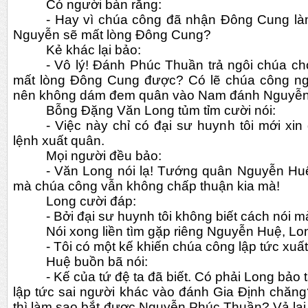
Có người bàn rằng:
- Hay vì chúa công đã nhận Đông Cung làm
Nguyễn sẽ mất lòng Đông Cung?
Kẻ khác lại bảo:
- Vô lý! Đánh Phúc Thuần trả ngôi chúa cho
mất lòng Đông Cung được? Có lẽ chúa công ngại
nên không dám đem quân vào Nam đánh Nguyễn
Bỗng Đặng Văn Long tủm tỉm cười nói:
- Việc này chỉ có đại sư huynh tôi mới xi
lệnh xuất quân.
Mọi người đều bảo:
- Văn Long nói lạ! Tướng quân Nguyễn Huệ
mà chúa công vẫn không chấp thuận kia mà!
Long cười đáp:
- Bởi đại sư huynh tôi không biết cách nói mà
Nói xong liền tìm gặp riêng Nguyễn Huệ, Lon
- Tôi có một kế khiến chúa công lập tức xuấ
Huệ buồn bã nói:
- Kế của tứ đệ ta đã biết. Có phải Long bảo t
lập tức sai người khác vào đánh Gia Định chăng
thì làm sao bắt được Nguyễn Phúc Thuần? Vả lại 