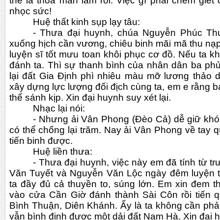
thế là thỏa mãn lắm rồi. Việc gì phải chém giết 
nhọc sức!
Huệ thất kinh sụp lạy tâu:
- Thưa đại huynh, chúa Nguyễn Phúc Thu
xuống hịch cần vương, chiêu binh mãi mã thu nạp
luyện sĩ tốt mưu toan khôi phục cơ đồ. Nếu ta k
đánh ta. Thì sự thanh bình của nhân dân ba phủ
lại đất Gia Định phì nhiêu màu mỡ lương thảo 
xây dựng lực lượng đối địch cùng ta, em e rằng 
thể sánh kịp. Xin đại huynh suy xét lại.
Nhạc lại nói:
- Nhưng ải Vân Phong (Đèo Cả) dễ giữ khó đ
có thể chống lại trăm. Nay ải Vân Phong về tay 
tiến binh được.
Huệ liền thưa:
- Thưa đại huynh, việc này em đã tính từ t
Văn Tuyết và Nguyễn Văn Lộc ngày đêm luyện tậ
ta đầy đủ cả thuyền to, súng lớn. Em xin đem t
vào cửa Cần Giờ đánh thành Sài Côn rồi tiến q
Bình Thuận, Diên Khánh. Ấy là ta không cần phả