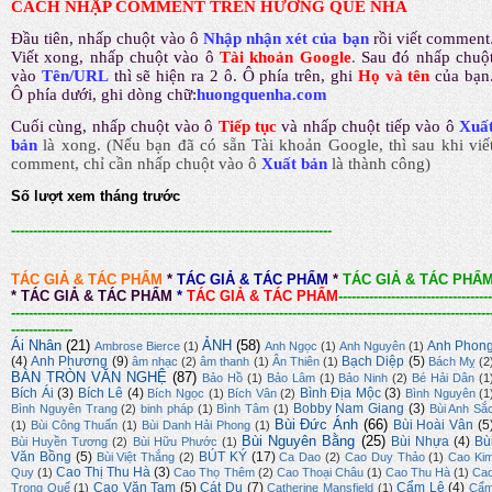
CÁCH NHẬP COMMENT TRÊN HƯƠNG QUÊ NHÀ
Đầu tiên, nhấp chuột vào ô
Nhập nhận xét của bạn
rồi viết comment
Viết xong, nhấp chuột vào ô
Tài khoản Google
.
Sau đó nhấp chuộ
vào
Tên/URL
thì sẽ hiện ra 2 ô. Ô phía trên, ghi
Họ và tên
của bạn
Ô phía dưới, ghi dòng chữ:
huongquenha.com
Cuối cùng, nhấp chuột vào ô
Tiếp tục
và nhấp chuột tiếp vào ô
Xuấ
bản
là xong.
(Nếu bạn đã có sẵn Tài khoản Google, thì sau khi viế
comment, chỉ cần nhấp chuột vào ô
Xuất bản
là thành công
)
Số lượt xem tháng trước
-------------------------------------------------------------------------
TÁC GIẢ & TÁC PHẨM
*
TÁC GIẢ & TÁC PHẨM
*
TÁC GIẢ & TÁC PHẨ
*
TÁC GIẢ & TÁC PHẨM
*
TÁC GIẢ & TÁC PHẨM
-----------------------------------
-------------------------------------------------------------------------------------------------------------
--------------
Ái Nhân
(21)
ẢNH
(58)
Anh Phon
Ambrose Bierce
(1)
Anh Ngọc
(1)
Anh Nguyên
(1)
(4)
Anh Phương
(9)
Bạch Diệp
(5)
âm nhạc
(2)
âm thanh
(1)
Ân Thiên
(1)
Bách Mỵ
(2
BÀN TRÒN VĂN NGHỆ
(87)
Bảo Hồ
(1)
Bảo Lâm
(1)
Bảo Ninh
(2)
Bé Hải Dân
(1
Bích Ái
(3)
Bích Lê
(4)
Bình Địa Mộc
(3)
Bích Ngọc
(1)
Bích Vân
(2)
Bình Nguyên
(1
Bobby Nam Giang
(3)
Bình Nguyên Trang
(2)
binh pháp
(1)
Bình Tâm
(1)
Bùi Anh Sắ
Bùi Đức Ánh
(66)
Bùi Hoài Vân
(5
(1)
Bùi Công Thuấn
(1)
Bùi Danh Hải Phong
(1)
Bùi Nguyên Bằng
(25)
Bùi Nhựa
(4)
Bù
Bùi Huyền Tương
(2)
Bùi Hữu Phước
(1)
Văn Bồng
(5)
BÚT KÝ
(17)
Bùi Việt Thắng
(2)
Ca Dao
(2)
Cao Duy Thảo
(1)
Cao Ki
Cao Thị Thu Hà
(3)
Quy
(1)
Cao Thọ Thêm
(2)
Cao Thoại Châu
(1)
Cao Thu Hà
(1)
Ca
Cao Văn Tam
(5)
Cát Du
(7)
Cẩm Lệ
(4)
Trọng Quế
(1)
Catherine Mansfield
(1)
Cẩ