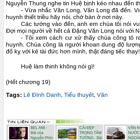
Nguyễn Thung nghe tin Huệ bịnh kéo nhau đến th
- Vừa nhắc Văn Long, Văn Long đã đến. Vi
huynh thiết triều hãy nói, chớ bàn ở nơi này.
Các tướng vào đến, anh em chúa tôi nói vui
Đợi mọi người về hết cả Đặng Văn Long nói với 
- Tôi xem cách cư xử thấy chúa công tỏ ra
huynh. Chúa công là người khoan dung độ lượng 
đố kỵ với kẻ tài đức hơn mình, thật đáng tiếc thay!
Huệ làm thinh không nói gì!
(Hết chương 19)
Tags:
Lê Đình Danh
,
Tiểu thuyết
,
Văn
BEL AMI -
CÁI ĐẸP
VĂN 
Bài của
TRONG TÂM
NƯỚC
Nguyễn Phin
TƯỞNG - Bài
NGOÀI