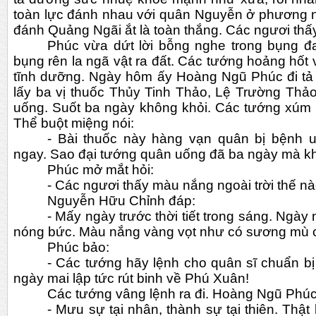
toàn lực đánh nhau với quân Nguyễn ở phương nam
đánh Quảng Ngãi ắt là toàn thắng. Các ngươi thấ
Phúc vừa dứt lời bỗng nghe trong bụng đa
bụng rên la ngã vật ra đất. Các tướng hoảng hốt v
tĩnh dưỡng. Ngày hôm ấy Hoàng Ngũ Phúc đi tả l
lấy ba vị thuốc Thủy Tinh Thảo, Lệ Trường Thả
uống. Suốt ba ngày không khỏi. Các tướng xúm l
Thể buột miệng nói:
- Bài thuốc này hàng vạn quân bị bệnh u
ngay. Sao đại tướng quân uống đã ba ngày mà k
Phúc mở mắt hỏi:
- Các ngươi thấy màu nắng ngoài trời thế n
Nguyễn Hữu Chỉnh đáp:
- Mấy ngày trước thời tiết trong sáng. Ngày n
nóng bức. Màu nắng vàng vọt như có sương mù 
Phúc bảo:
- Các tướng hãy lệnh cho quân sĩ chuẩn bị
ngày mai lập tức rút binh về Phú Xuân!
Các tướng vâng lệnh ra đi. Hoàng Ngũ Phúc
- Mưu sự tại nhân, thành sự tại thiên. Thật 