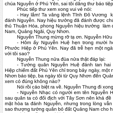
chúa Nguyễn ở Phú Yên, sai tôi dâng thư báo tiệ
Phúc tiếp thư xem xong vui vẻ nói:
- Hay lắm! Ta vâng lệnh Tĩnh Đô Vương  k
đánh Nguyễn. Nay hiệu trưởng đã đánh được chún
thủ Thuận Hóa, phong Nguyễn hiệu trưởng  làm đạ
Nam, Quảng Ngãi, Quy Nhơn.
Nguyễn Thung mừng rỡ tạ ơn. Nguyễn Hữu C
- Hôm ấy Nguyễn Huệ hẹn trong mười h
Phước Hiệp ở Phú Yên. Nay đã trễ hẹn một ngày l
với tôi sao?
Nguyễn Thung nửa đùa nửa thật đáp lại:
- Tướng quân Nguyễn Huệ đánh tan hai
Hiệp chiếm đất Phú Yên chỉ trong bảy ngày, một 
Nhơn báo tiệp, ba ngày tôi từ Quy Nhơn đến Quả
xem có đúng không nào?
Nói rồi cáo biệt ra về. Nguyễn Thung đi xon
- Nguyễn Nhạc có người em tên Nguyễn Huệ 
sau quân ta có đối địch với Tây Sơn nên khá đề
mặt hòa ta đánh Nguyễn, nhưng trong lòng vẫn 
sao thượng tướng quân bỏ đất Quảng Nam cho 