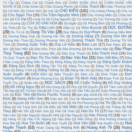
Tú Cầu
(1)
Chàng Cát
(1)
Chánh Đức
(1)
CHÀO XUÂN 2014
(1)
CHÂN DUNG VĂ
Châu Thạch
(9)
NGHỆ SĨ
(2)
Châu Đoàn
(1)
Châu Quang Phước
(1)
Châu Thường Vin
CHỦ BIÊN
(141)
(1)
Chí Anh
(1)
Chính Đức
(1)
chủ
(1)
Chu Giang Phong
(1)
Chu La
Chu Ngạn Thư
(10)
Chu Trầm Nguyên Minh
(16)
(2)
Chu Vương Miện
(1)
Chúa Sơ
Cỏ Dại
(7)
Lâm
(1)
covid 19
(1)
Công Nguyễn
(1)
Cơ Xương
(1)
Cúc Dương
(1)
Cuộc th
CỬA SỔ VĂN HÓA
(6)
văn chương
(1)
Dạ Ngân
(1)
Dã Phong Bình
(2)
Dã Phương
(1
DỌC ĐƯỜN
Diệp Linh
(18)
Dino Buzzati
(3)
Dạ Thảo
(2)
Dạ Thy
(1)
Diệp Uy
(1)
(29)
Dung Thị Vân
(28)
Duy Phạm
(6)
Du Tử Lê
(1)
Duy Bằng
(1)
Dương Diệu Min
Dương Hằng
(7)
Dương Kim Nhi
(4
(1)
Dương Đăng Huệ
(1)
Dương Hải Yến
(2)
Dương Thành Thái
(3)
Dương Kim Thoa
(1)
Dương Phương Vinh
(1)
Dương Thị Yế
Dương Xuân Triều
(6)
Dzạ Lữ Kiều
(6)
Đàm Lan
(17)
Trinh
(2)
Đan Ngọc
(2)
đạ
Đào Phạ
đức
(2)
Đào Hiền
(2)
Đào Hữu Thức
(2)
Đào Khương
(2)
Đào Minh Hiệp
(2)
Thuỳ Trang
(82)
Đào Thanh Hoà
(14)
Đào Quang Bắc
(1)
Đào Quý Thạnh
(1)
Đà
Đào Văn Đạt
(31)
Đào Thị Thu Hiền
(3)
Đào Viết Bửu
(7)
Thị Quý Thanh
(1)
Đặn
Đặng Quốc Khán
Châu Long
(1)
Đặng Diệu Thoa
(1)
Đăng Đăng
(1)
Đăng Huỳnh
(1)
(8)
Đặng Quý Địch
(3)
Đặng Tấn Tới
(2)
Đặng Thị Hoa
(2)
Đặng Thị Xuân
(1)
Đặn
Đặng Tường Vy
(3)
Đặn
Toán
(1)
Đăng Trình
(1)
Đặng Văn Sử
(1)
Đặng Việt Trinh
(1)
Xuân Xuyến
(9)
Đin
ĐIỂM BÁO
(2)
Điêu Thuyền
(1)
Đinh Lốc
(2)
Đình Thậm
(1)
Vương Khanh
(4)
Đoàn Thị Minh Hiệp
(4)
Đoàn Khương Duy
(1)
Đoàn Tình
(1)
Đoà
ĐỌC SÁCH
(30)
Đỗ Chiến Thắng
(6)
Đỗ Duy Hoàn
Tuyết Thu
(1)
Đoản văn
(1)
(15)
Đỗ Hồng Ngọc
(5)
Đỗ KIm Dung
(1)
Đỗ Phu
(1)
Đỗ Quyên
(2)
Đỗ Tâm Linh
(1)
Đ
Tấn Đạt
(2)
Đỗ Thị Kim Hải
(2)
Đỗ Trúc Hàn
(1)
Đỗ Văn Tiến
(1)
Đỗ Xuân Phương
(1)
Đứ
Đức Tiên
(3)
Elena Pucillo Truong
(6)
Gian
Linh
(1)
gan jing world
(1)
Ghi chép
(2)
Đình
(8)
Giang Hiền Sơn
(6)
Giáo dục
(1)
Guy de Maupassant
(1)
Hà Đoàn
(2)
Hạ L
Hạ Thi
(3)
(1)
Hà Nguyên
(2)
Hà Nhi
(1)
Hà Nhữ Uyên
(2)
Hà Phi Phượng
(1)
Hà Thị Th
Hải Miên
(3)
Hả
Hằng
(1)
Hà Tùng Sơn
(1)
Hải Điểu
(1)
Hải Phong
(2)
Hải Thăng
(1)
Thuỵ
(6)
Hàn Du Tử
(17)
Hải Yến
(2)
Hàm Sơn
(1)
Hàn Dã Thảo
(2)
Hàn Hữu Yên
(1
Hàn Phong Vũ
(19)
Hàn Lâm
(1)
Hãn Nguyên Nguyễn Nhã
(1)
Hàn Nguyệt
(1)
Hàn Tí
(1)
Hạng Vũ
(1)
Hậu Cốc Ngang
(1)
Hậu Đậu
(1)
Hiếu Dũng
(1)
Hoa Hướng Dương
(1
Hoà
Hoa Tím Buồn
(4)
Hoà Văn
(10)
Hoa Mai
(2)
Hoa Tuyết
(2)
Hoa Xuyến Chi
(1)
Huyền Thanh
(53)
Hoàng Anh 79
(26)
Hoàn
Hoàng Anh
(6)
Hoan Giang
(1)
Chẩm
(53)