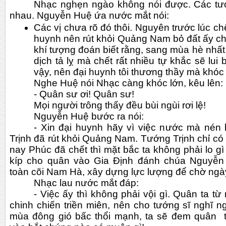
Nhạc nghẹn ngào không nói được. Các tư
nhau. Nguyễn Huệ ứa nước mắt nói:
Các vị chưa rõ đó thôi. Nguyên trước lúc chế
huynh nên rút khỏi Quảng Nam bỏ đất ấy ch
khí tượng đoán biết rằng, sang mùa hè nhất 
dịch tả lỵ mà chết rất nhiều tự khắc sẽ lui
vậy, nên đại huynh tôi thương thầy mà khóc 
Nghe Huệ nói Nhạc càng khóc lớn, kêu lên:
- Quân sư ơi! Quân sư!
Mọi người trông thấy đều bùi ngùi rơi lệ!   
Nguyễn Huệ bước ra nói:
- Xin đại huynh hãy vì việc nước mà nén lạ
Trịnh đã rút khỏi Quảng Nam. Tướng Trịnh chỉ có
nay Phúc đã chết thì mặt bắc ta không phải lo gì
kíp cho quân vào Gia Định đánh chúa Nguyễn 
toàn cõi Nam Hà, xây dựng lực lượng để chờ ngà
Nhạc lau nước mắt đáp:
- Việc ấy thì không phải vội gì. Quân ta từ
chinh chiến triền miên, nên cho tướng sĩ nghĩ n
mùa đông gió bấc thổi mạnh, ta sẽ đem quân  t