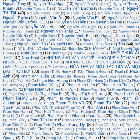
Nguyễn Thủy
(4)
Nguyễn Thúy Ngân
(13)
Nguyễn Thườn
Nguyễn Thuý Quỳnh
(2)
Nguyễ
Kham
(3)
Nguyễn Tiến Đường
(8)
Nguyễn Thượng Trí
(2)
Nguyễn Trần
(1)
Trí Tài
(40)
Nguyễn Trọng Luân
(2)
Nguyễn Trung
(1)
Nguyễn Trung Nguyên
(1
Nguyễn Văn Ân
(68)
Nguyễn Tuyển
(4)
Nguyễn Văn Bút
(6)
Nguyễn Văn Công
(2
Nguyễn Văn Cường (CCK)
(4)
Nguyễn Văn Hiến
(5)
Nguyễn Văn Hoà
(5)
Nguyễ
Nguyễn Văn Học
(55)
Văn Hòa
(2)
Nguyễn Văn Ngọc
(1)
Nguyễn Văn Thanh
(1
Nguyễn Văn Thảo
(17)
Nguyễn Văn Thành
(1)
Nguyễn Văn Toan
(1)
Nguyên Vi
(1
Nguyễn Vĩnh Bình
(3)
Nguyễn Xuân Cảm
(3
Nguyễn Việt Hà
(2)
Nguyễn Vinh
(1)
Nguyễn Xuân Dương
(1)
Nguyễn Xuân Khánh
(1)
Nguyễn Xuân Thuỷ
(1)
Nguyễn Xuâ
Ngưng Thu
(44)
Nguyễn Xuân Tư
(3)
Nguyệt Linh
(5)
Thủy
(1)
Nguyệt Quế
(1)
Nh
Nhã Thiên
(7)
Ngọc
(1)
nhà Thương
(1)
Nhân Hậu
(2)
NHÂN VẬT
(1)
Nhật Nguyệt Xuâ
NHỚ THUỞ Ấ
Nhật Quang
(17)
Hương
(1)
Nhất Sinh
(1)
Nhật Vũ
(1)
Nhi Hạ
(1)
THƠ
(37)
Như Hoài
(4)
NHỮNG ÁNG VĂN HAY VỀ LÀNG QUÊ VIỆT NAM
(7
NHỮNG NGƯỜI BẠN ĐÂT THỦ
(6)
NHỮNG NGƯỜI THỰC HIỆN HQN
(5)
Nôn
NỬA THÁNG MỘT TÁC GIẢ VÀ MỘ
Quốc Lập
(2)
NP phan
(1)
Nửa Đời hư
(1)
BÀI THƠ HAY
(38)
Phạ
nước
(1)
O. Henry
(1)
P.N. Thường Đoan
(1)
Pearl
(1)
Ánh
(34)
Phạm Anh Xuân
(3)
Phạm Bá Nhơn
(2)
Phạm Cao Hoàng
(1)
Phạm Đìn
Phạm Hữu Hoàng
(20)
Nghi
(1)
Phạm Hổ
(1)
Phạm Kiều Hưng
(1)
Phạm Lâm
(1)
Phạ
Phạm Minh Dũng
(14)
Phạm Minh Hiền
(9)
Phạm Minh Thuận
(10
Lê Tường Vi
(1)
Phạm Ngân
(3)
Phạm Mỹ
(1)
Phạm Như Vân
(1)
Phạm Phan Hòa
(1)
Phạm Phương La
Phạm Thái Ba
(4)
Phạm Thị Hải Dương
(9)
(1)
Phạm Quỳnh An
(1)
Phạm Thị Liên
(1
Phạm Thị Mỹ Liên
(30)
Phạm Thị Phương Thảo
(3)
Phạm Thuý
(6)
Phạm Trầ
Phạm Tuấn Vũ
(29)
Phạm Tử Văn
(21)
Ái Linh
(4)
Phạ
Phạm Trung Tín
(2)
Văn Phương
(16)
Phan Anh
(12)
Phạm Văn Thạnh
(1)
Phạm Vũ
(1)
Phan Cung Việt
(1
Phan Đức Nam
(1)
Phan Hoài Thương
(1)
Phan Hoàng
(2)
Phan Huỳnh Điểu
(1)
Pha
Phan Mai Thư Nhã
(6)
Phan Nam
(20)
Hữu Lý
(1)
Phan Khanh
(2)
Phan Quỳnh Nh
Phan Tấn Lược
(6)
(1)
Phan Sửu
(1)
Phan Thanh Cương
(2)
Phan Thị Huỳnh Trang
(2
Phan Trang Hy
(25)
Phan Tiên Phát
(1)
Phan Tình
(1)
Phan Văn Bình
(1)
Phan Vă
Phan Văn Thuần
(3)
Thạnh
(1)
Phan Vĩnh
(1)
phần 1
(1)
phần 2
(1)
phần 3
(1)
phần 
Phỏng vấn
(7)
Ph
(1)
Phiêu Vân
(1)
Phong Dương
(2)
Phong Điệp
(1)
Phú Ngọc
(1)
Quang
(3)
Phú Xuân
(8)
Phùng Hiếu
(10)
Phùng Gia Lộc
(1)
Phùng Hiệu
(1)
Phùn