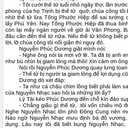
- Tôi cười thế tử tuổi nhỏ ngây thơ, lần trướ
phong của họ Trịnh bị thế tử  quở, chúa công tôi 
nhờ thế tử lừa Tống Phước Hiệp để sai tướng
lấy Phú Yên. Nay Tống Phước Hiệp đã thua binh
còn lại mấy ngàn người về giữ ải Vân Phong. Bây
đâu cần đến thế tử nữa. Nếu thế tử không biết p
lời, lỡ chúa công tôi nổi giận thì nguy đó.
Nguyễn Phúc Dương giật mình nói:
- Nghe ông nói ta mới vỡ lẽ. Ta đã bị anh e
như bù nhìn bị giam lỏng mà thôi! Xin cảm ơn ông
Nói rồi Nguyễn Phúc Dương quay lưng toan ra
- Thế tử bị người ta giam lỏng để lợi dụng c
Dương dò xét đáp:
- Ta như cá chậu chim lồng biết phải làm s
của Nguyễn Nhạc sao hỏi ta những lời ấy?
Lý Tài kéo Phúc Dương đến chỗ kín đáo sụp 
- Chẳng giấu gì thế tử,  tôi vốn chiêu mộ 
Nghe Nguyễn Nhạc tôn phò Đông Cung nên mới
Nào ngờ Nguyễn Nhạc mưu định bá đồ vương, gi
dụng. Lâu nay tôi đã biết bụng Nguyễn Nhạc,