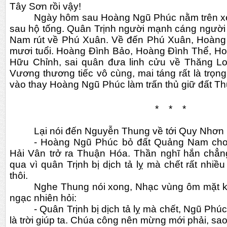
Tây Sơn rồi vậy!
Ngày hôm sau Hoàng Ngũ Phúc nằm trên xe
sau hộ tống. Quân Trịnh người mạnh cáng người
Nam rút về Phú Xuân. Về đến Phú Xuân, Hoàng 
mươi tuổi. Hoàng Đình Bảo, Hoàng Đình Thể, H
Hữu Chỉnh, sai quân đưa linh cửu về Thăng Lo
Vương thương tiếc vô cùng, mai táng rất là trọng 
vào thay Hoàng Ngũ Phúc làm trấn thủ giữ đất T
*    *    *
Lại nói đến Nguyễn Thung về tới Quy Nhơn 
- Hoàng Ngũ Phúc bỏ đất Quảng Nam cho ta,
Hải Vân trở ra Thuận Hóa. Thần nghĩ hắn chẳng
qua vì quân Trịnh bị dịch tả lỵ mà chết rất nhiề
thôi.
Nghe Thung nói xong, Nhạc vùng ôm mặt k
ngạc nhiên hỏi:
- Quân Trịnh bị dịch tả lỵ mà chết, Ngũ Phú
là trời giúp ta. Chúa công nên mừng mới phải, sao