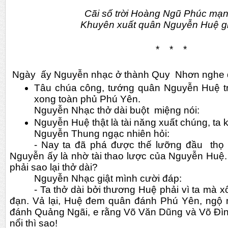
Cãi số trời Hoàng Ngũ Phúc mạ
Khuyên xuất quân Nguyễn Huệ gi
*    *    *
 Ngày  ấy Nguyễn nhạc ở thành Quy  Nhơn nghe 
Tâu chúa công, tướng quân Nguyễn Huệ t
xong toàn phủ Phú Yên.
Nguyễn Nhạc thở dài buột  miệng nói:
Nguyễn Huệ thật là tài năng xuất chúng, ta 
Nguyễn Thung ngạc nhiên hỏi:
- Nay ta đã phá được thế lưỡng đầu  thọ đ
Nguyễn ấy là nhờ tài thao lược của Nguyễn Huệ.
phải sao lại thở dài?
Nguyễn Nhạc giật mình cười đáp:
- Ta thở dài bởi thương Huệ phải vì ta mà x
đạn. Vả lại, Huệ đem quân đánh Phú Yên, ngộ n
đánh Quảng Ngãi, e rằng Võ Văn Dũng và Võ Đình
nổi thì sao!