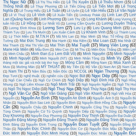
Thị Ngọc Nữ
(33)
Lê Thị Xuyên
(13)
Lê Thiếu Nhơn
(15)
L
Lê Thị Thu Hiền
(1)
Thống Nhất
(6)
Lê Tiến Mợi
(6)
Lê Trọn
Lê Thụy Phương
(2)
Lê Tiến Dũng
(1)
Nghĩa
(3)
Lê Tuân
(4)
Lê Văn Hiếu
(12)
Lê Văn Ngă
Lê Trung Hiếu
(1)
Lê Uyên
(1)
(3)
Lê Vinh
(4)
Linh Lan
(7)
Lin
Lê Vi Thuỷ
(1)
Lê Xuân Tiến
(1)
Lindsay Polak
(1)
Lan (Quảng Nam)
(8)
Linh Phương
(3)
Long Khánh
(4)
Linh Thy
(2)
Long Vương
(1
Lữ Hồng
(3)
Lương Duyên Thắn
luân hồi
(1)
Lư Nhất Vũ
(1)
Lương Cẩm Quyên
(1)
Lương Sơn
(27)
(3)
Lưu Ly
(6)
Lưu Quang Minh
(15)
Lương Đình Khoa
(1)
Lư
Lý Khánh Vinh
(15)
Thành Tựu
(1)
Lưu Thị Mười
(2)
Lưu Xuân Cảnh
(2)
Lý Thành Lon
M.T.N.H
(7)
(1)
Lý Thời Miễn
(1)
Mã Nhị Lan
(1)
Mạc Minh
(2)
Mạc Tố Hồng
(1)
Mạ
Mai Đức Trung
(6)
Mai Loan
(12)
Tường
(2)
Mai Hạnh
(1)
Mai Kiệm
(1)
Mai Nhật
(2
Mai Tuyết
(37)
Mang Viên Long
(63
Mai Thìn
(3)
Mai Thanh
(1)
Mai Thị Vân
(1)
Marie Hải Miên
(4)
Mẫu Đơn
(1)
Mèo Con
(1)
Mi Thu
(1)
Miên Đức Thắng
(2)
Miên Lin
Minh Đan (Lọ Lem Đất Võ)
(6)
Minh Nguyên
(15)
Minh Nguyễ
(1)
Minh Châu
(2)
Minh Vy
(25)
(3)
Minh Nguyệt
(15)
Minh Nguyệt (NT)
(1)
Minh Nhân Tông
(1)
Mỗ
Mộng Cầm
(8)
Mùa Xanh
(3
tháng một tác giả và một bài thơ hay
(2)
Mộng Nam
(1)
MỸ THUẬT
(6)
Mưa
(1)
Mường Mán
(1)
My Tiên
(1)
Mỹ Vân
(1)
Nam Art
(2)
Nam Ca
Ngàn Thương
(33)
Nam Thi
(17)
NCCGL
(4)
(1)
Năm Bửu
(1)
Nấm Độc
(1)
Ngà
Ngọc Diệp
(35)
Ngọc Bút
(8)
Đẹp Tươi
(1)
nghệ thuật.
(1)
nghiên cứu
(1)
Ngọc Thịn
Ngô Diệp
(6)
Ngô Đình Hải
(7)
(1)
Ngô Càn Chiểu
(1)
Ngô Cự Chính
(2)
Ngô Hồn
Ngô Minh Trãi
(3)
Nhung
(1)
Ngô Liêm Khoan
(1)
Ngô Nguyên Ngiễm
(1)
Ngô Thị Ho
Ngô Thuý Nga
(30)
Ngô Thị Ngọc Diệp
(10)
Ngô Thúy Nga
(16)
Ngô Thy Họ
(1)
Ngô Văn Cư
(52)
(7)
Ngô Văn Giảng
(11)
Ngô Văn Khanh
(17)
Ngô Viết Hòa
(2
Nguyễn An Bình
(70)
Nguyễn An Đình
(4)
Nguyễn
(1)
Nguyễn Ánh 9
(1)
Nguyễn B
Nguyê
Nhân
(1)
Nguyễn Bích Sao Linh
(1)
Nguyễn Bình
(1)
Nguyễn Bính Hồng Cầu
(2)
Cẩn
(26)
Nguyễn Chinh
(4)
Nguyễn Châu
(2)
Nguyễn Công Thụ
(2)
Nguyễn Côn
Nguyễ
Tùng Chinh
(1)
Nguyễn Cử Tú Quỳnh
(2)
Nguyên Diệp
(1)
Nguyễn Dũng
(1)
Duy Khương
(6)
Nguyễn Duy Thịnh
(3)
Nguyễn Duy Phương
(1)
Nguyễn Đại Duẩn
(2
Nguyễn Đặng Mừng
(3)
Nguyễn Đăng Thanh
(20)
Nguyễn Đăng Trình
(4)
Nguyễ
Nguyễn Đoan Tuyết
(25)
Đình Bảng
(1)
Nguyễn Đình Trọng
(1)
Nguyễn Đồng Bộ
Nguyễn Đức Chính
(5)
Nguyễ
Thảo
(1)
Nguyễn Đức Cơ
(1)
Nguyễn Đức Mậu
(2)
Nguyễn Đứ
Đức Minh
(6)
Nguyễn Đức Minh Hùng
(10)
Nguyễn Đức Nhân
(1)