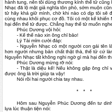
hành tung, nên tôi dùng thương kính thế tử cũng
Nhạc đã lộ mặt giả nghĩa tôn phò, sớm muộn cũng 
tử hãy khá giữ mình, chờ khi nào có dịp tôi sẽ 
cùng nhau khôi phục cơ đồ. Tôi có một kế khiến
hại đến thế tử được. Chẳng hay thế tử muốn ngh
Phúc Dương vội hỏi:
- Kế thế nào xin ông chỉ bảo!
Lý Tài mỉm cười đáp:
- Nguyễn Nhạc có một người con gái tên l
hơn người nhưng bản chất thật thà, thế tử cứ 
Nguyễn Nhạc tất không nghi ngờ gì mà hại đến th
Phúc Dương mừng rỡ nói:
- Thật là diệu kế! Nếu không gặp ông chỉ v
được ông là trời giúp ta vậy!
Nói rồi hai người chia tay nhau.  
*    *    *
Hôm sau Nguyễn Phúc Dương đến tư din
lựa lúc thuận tiện nói: