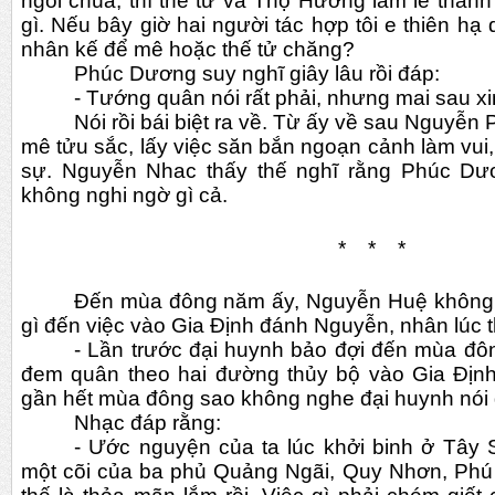
ngôi chúa, thì thế tử và Thọ Hương làm lễ thàn
gì. Nếu bây giờ hai người tác hợp tôi e thiên hạ 
nhân kế để mê hoặc thế tử chăng?
Phúc Dương suy nghĩ giây lâu rồi đáp:
- Tướng quân nói rất phải, nhưng mai sau xi
Nói rồi bái biệt ra về. Từ ấy về sau Nguyễ
mê tửu sắc, lấy việc săn bắn ngoạn cảnh làm vui,
sự. Nguyễn Nhac thấy thế nghĩ rằng Phúc Dươ
không nghi ngờ gì cả.
*    *    *
Đến mùa đông năm ấy, Nguyễn Huệ không 
gì đến việc vào Gia Định đánh Nguyễn, nhân lúc th
- Lần trước đại huynh bảo đợi đến mùa đôn
đem quân theo hai đường thủy bộ vào Gia Địn
gần hết mùa đông sao không nghe đại huynh nói g
Nhạc đáp rằng:
- Ước nguyện của ta lúc khởi binh ở Tây 
một cõi của ba phủ Quảng Ngãi, Quy Nhơn, Phú