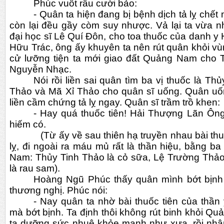
Phúc vuốt râu cười bảo:
- Quân ta hiện đang bị bệnh dịch tả lỵ chết
còn lại đều gầy còm suy nhược. Vả lại ta vừa 
đại học sĩ Lê Quí Đôn, cho toa thuốc của danh y
Hữu Trác, ông ấy khuyên ta nên rút quân khỏi vùng
cử lưỡng tiện ta mới giao đất Quảng Nam cho 
Nguyễn Nhạc.
Nói rồi liền sai quân tìm ba vị thuốc là Th
Thảo và Mã Xỉ Thảo cho quân sĩ uống. Quân uốn
liền cầm chứng tả lỵ ngay. Quân sĩ trầm trồ khen:
- Hay quá thuốc tiên! Hải Thượng Lãn Ông 
hiếm có.
            (Từ ấy về sau thiên hạ truyền nhau bài thuốc này để chữa bệnh tả 
lỵ, đi ngoài ra máu mủ rất là thần hiệu, bằng b
Nam: Thủy Tinh Thảo là cỏ sữa, Lệ Trường Thảo
là rau sam).  
Hoàng Ngũ Phúc thấy quân mình bớt bịnh l
thương nghị. Phúc nói: 
- Nay quân ta nhờ bài thuốc tiên của thầ
mà bớt bịnh. Ta định thôi không rút binh khỏi Q
ta dưỡng sức nhuệ khỏe mạnh như xưa, rồi nhâ