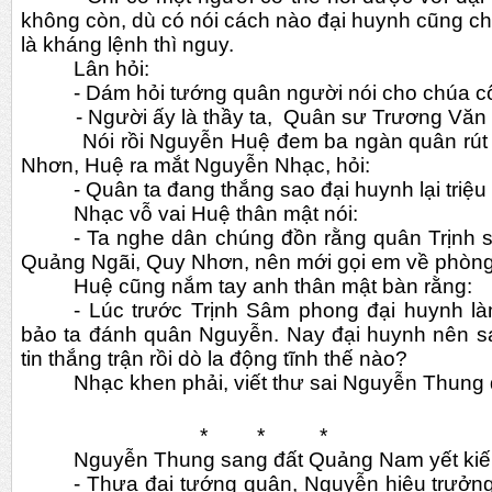
không còn, dù có nói cách nào đại huynh cũng chẳ
là kháng lệnh thì nguy.
Lân hỏi:
- Dám hỏi tướng quân người nói cho chúa c
          - Người ấy là thầy ta,  Quân sư Trương Văn
          Nói rồi Nguyễn Huệ đem ba ngàn quân rút về Quy Nhơn. Đến Quy 
Nhơn, Huệ ra mắt Nguyễn Nhạc, hỏi:
- Quân ta đang thắng sao đại huynh lại triệu
Nhạc vỗ vai Huệ thân mật nói:
- Ta nghe dân chúng đồn rằng quân Trịnh 
Quảng Ngãi, Quy Nhơn, nên mới gọi em về phòng
Huệ cũng nắm tay anh thân mật bàn rằng:
- Lúc trước Trịnh Sâm phong đại huynh là
bảo ta đánh quân Nguyễn. Nay đại huynh nên sa
tin thắng trận rồi dò la động tĩnh thế nào?
Nhạc khen phải, viết thư sai Nguyễn Thung đ
                       *         *          *
Nguyễn Thung sang đất Quảng Nam yết kiế
- Thưa đại tướng quân, Nguyễn hiệu trưởng