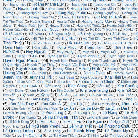
Hoàng Giao
(4)
Hoàng Hạ Miê
Hoàng Chẫm
(1)
Hoàng Đình Quang
(2)
(6)
Hoàng Khánh Duy
(5)
Hoàng Hữu
(1)
Hoàng Kim
(1)
Hoàng Kim Chi
(1)
Hoàng Ki
Hoàng Linh
(6)
Hoàng Lộc
(8)
Oanh
(2)
Hoàng Long
(2)
Hoàng Mẫn
(1)
Hoàng Min
Hoàng Ngọc Xuân
(4)
Tường
(2)
Hoàng Nghĩa Lược
(1)
Hoàng Nguyên
(1)
Hoàng Ph
Hoàng Thị Nhã
(8)
Ngọc Tường
(1)
Hoàng Thảo Chi
(1)
Hoàng Thị Bích Hà
(1)
Hoàn
Hoàng Trọng Quý
(9)
Thị Thu Thủy
(2)
Hoàng Trang
(1)
Hoàng Trần
(1)
Hoàng Trọn
thắng
(1)
Hoàng Tuấn Sơn
(1)
Hoàng Tuyên
(2)
Hoàng Vũ Thuật
(1)
Hoàng Xuân Hiến
(1
Hồ Bích Ngọc
(4)
Hoàng Xuân Niên
(1)
Hồ Bích Vân
(2)
Hồ Đắc Thiếu Anh
(1)
Hồ Hải
(2
H
Hồ Lê Diêm
(1)
Hồ Nam
(1)
Hồ Ngọc Diệp
(1)
Hồ Nhật Quang
(1)
Hồ Sĩ Duy
(1)
H
Thanh Ngân
(10)
Hồ Thế Phất
(3)
Hồ Thế Hà
(2)
Hồ Thế Sinh
(1)
Hồ Tĩnh Tâm
(1)
Tịnh Thuỷ
(21)
Hồ Xuân Thu
(3)
Hồ Vũ Khánh Linh
(1)
Hội Nhà văn TP. HCM
(1
Hồng Hạnh
(3)
Hồng Phúc
(8)
Hồng Tâm
(10)
Huệ Triệu
(3
Hồng Liễu
(1)
HUMICHI
(5)
Huy Nguyên
(15)
Huy Vọng
(17)
Huy Vũ
(1)
Huyết Kiệt
(1)
Huỳnh D
Huỳnh Gia
(18)
Thảo
(1)
Huỳnh Kim Bửu
(1)
Huỳnh Minh Lệ
(2)
Huỳnh Ngọc Nga
(1
Huỳnh Ngọc Phước
(29)
Huỳnh Như Phương
(1)
Huỳnh Thanh Lan
(1)
Huỳnh Th
Quỳnh Nga
(1)
Huỳnh Thúy Thúy
(1)
Huỳnh Văn Diệu
(1)
Huỳnh Văn Mỹ
(1)
Huỳnh Vă
Huỳnh Xuân Sơn
(3)
Hương Đình
(4)
Yên
(1)
Hương Đêm
(1)
Hương Quê Nhà
(1
Hương Văn
(6)
James Dylan
(4)
Hửu Thỉnh
(1)
Irina Polianxkaia
(1)
James Joyce
(1
Jeffrey Thai
(9)
Jerry Thu Trà
(7)
Kha Tiệm Ly
(4)
Kai Hoàng
(1)
Kate Chopin
(1)
Kh
Khổng Trường Chiến
(3)
Xuân
(1)
Khán Võ
(2)
Khảo Mai
(1)
khoa học
(1)
Khổng Vĩn
Kiến Giang
(12)
Kim Chuôn
Nguyên
(1)
KỊCH BẢN
(1)
Kiên Giang
(1)
Kiều Huệ
(1)
Kim Sơn Giang
(22)
(4)
Kim Ngoan
(15)
Kim Tiết
(10
Kim Dung
(2)
Kim Quyên
(1)
Ký sự
(14)
Kim Yến
(1)
Kỳ Nam
(2)
Lã Bố
(1)
La Hán
(1)
La Mai Thi Gia
(1)
Lạc Thảo
(1
Lam Giang
(3)
Lãng D
Lại Ngọc Thư
(1)
Lan Anh
(1)
Lan Phương
(1)
Lan Thanh
(1)
Lâm Trú
(6)
Lâm Bích Thuỷ
(8)
Lâm Cẩm Ái
(3)
Lâm Hạ
(11)
Lâm Huy Nhuận
(1)
(30)
Lê Đình Danh
(79
Lê Ân
(5)
Lê Bá Duy
(9)
Lâm Xuân Vi
(1)
Lâu Văn Mua
(1)
Lê Đức Lang
(13)
Lệ Hằng
(3)
Lê Hoà
Lê Đức Hoàng Vân
(1)
Lê Giang Trần
(1)
Lê Hứa Huyền Trân
(39)
Lương
(4)
Lê Hoàng
(2)
Lê Khánh Luận
(1)
Lê Minh Chán
Lê Minh Hải
(3)
Lê Minh Vũ
(3)
Lê Ngân
(3)
(1)
Lê Minh Dung
(2)
Lê Ngọc Phái
(1)
L
Lê Phương Châu
(30
Lê Ngũ Nam Phong
(11)
Lê Nhựt Triết
(8)
Ngọc Trác
(1)
Lê Quang Trạng
(23)
Lê Thanh Hùng
(34)
Lê Thanh My
(8)
Lê Sa Long
(2)
L
L
Lê Thị Cẩm Tú
(6)
Thấu
(1)
Lê Thị Hồng Thắm
(1)
Lê Thị Kim
(1)
Lê Thị Ngọc Lệ
(1)