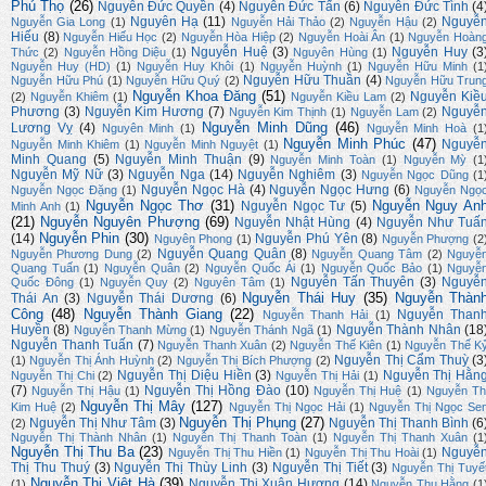
Phú Thọ
(26)
Nguyễn Đức Quyền
(4)
Nguyễn Đức Tấn
(6)
Nguyễn Đức Tình
(4
Nguyên Hạ
(11)
Nguyễ
Nguyễn Gia Long
(1)
Nguyễn Hải Thảo
(2)
Nguyễn Hậu
(2)
Hiếu
(8)
Nguyễn Hiếu Học
(2)
Nguyễn Hòa Hiệp
(2)
Nguyễn Hoài Ân
(1)
Nguyễn Hoàn
Nguyễn Huệ
(3)
Nguyễn Huy
(3
Thức
(2)
Nguyễn Hồng Diệu
(1)
Nguyên Hùng
(1)
Nguyễn Huy (HD)
(1)
Nguyễn Huy Khôi
(1)
Nguyễn Huỳnh
(1)
Nguyễn Hữu Minh
(1
Nguyễn Hữu Thuần
(4)
Nguyễn Hữu Phú
(1)
Nguyễn Hữu Quý
(2)
Nguyễn Hữu Trun
Nguyễn Khoa Đăng
(51)
Nguyễn Kiề
(2)
Nguyễn Khiêm
(1)
Nguyễn Kiều Lam
(2)
Phương
(3)
Nguyễn Kim Hương
(7)
Nguyễ
Nguyễn Kim Thịnh
(1)
Nguyễn Lam
(2)
Nguyễn Minh Dũng
(46)
Lương Vỵ
(4)
Nguyên Minh
(1)
Nguyễn Minh Hoà
(1
Nguyễn Minh Phúc
(47)
Nguyễ
Nguyễn Minh Khiêm
(1)
Nguyễn Minh Nguyệt
(1)
Minh Quang
(5)
Nguyễn Minh Thuận
(9)
Nguyễn Minh Toàn
(1)
Nguyễn Mỳ
(1
Nguyễn Mỹ Nữ
(3)
Nguyễn Nga
(14)
Nguyễn Nghiêm
(3)
Nguyễn Ngọc Dũng
(1
Nguyễn Ngọc Hà
(4)
Nguyễn Ngọc Hưng
(6)
Nguyễn Ngọc Đặng
(1)
Nguyễn Ngọ
Nguyễn Ngọc Thơ
(31)
Nguyễn Nguy An
Nguyễn Ngọc Tư
(5)
Minh Anh
(1)
(21)
Nguyễn Nguyên Phượng
(69)
Nguyễn Nhật Hùng
(4)
Nguyễn Như Tuấ
Nguyễn Phin
(30)
(14)
Nguyễn Phú Yên
(8)
Nguyên Phong
(1)
Nguyễn Phượng
(2
Nguyễn Quang Quân
(8)
Nguyễn Phương Dung
(2)
Nguyễn Quang Tâm
(2)
Nguyễ
Quang Tuấn
(1)
Nguyễn Quân
(2)
Nguyễn Quốc Ái
(1)
Nguyễn Quốc Bảo
(1)
Nguyễ
Nguyễn Tấn Thuyên
(3)
Nguyễ
Quốc Đông
(1)
Nguyễn Quy
(2)
Nguyên Tâm
(1)
Nguyễn Thái Huy
(35)
Nguyễn Thàn
Thái An
(3)
Nguyễn Thái Dương
(6)
Công
(48)
Nguyễn Thành Giang
(22)
Nguyễn Than
Nguyễn Thanh Hải
(1)
Huyền
(8)
Nguyễn Thành Nhân
(18
Nguyễn Thanh Mừng
(1)
Nguyễn Thánh Ngã
(1)
Nguyễn Thanh Tuấn
(7)
Nguyễn Thanh Xuân
(2)
Nguyễn Thế Kiên
(1)
Nguyễn Thế K
Nguyễn Thị Cẩm Thuỳ
(3
(1)
Nguyễn Thị Ánh Huỳnh
(2)
Nguyễn Thị Bích Phượng
(2)
Nguyễn Thị Diệu Hiền
(3)
Nguyễn Thị Hằn
Nguyễn Thị Chi
(2)
Nguyễn Thị Hải
(1)
(7)
Nguyễn Thị Hồng Đào
(10)
Nguyễn Thị Hậu
(1)
Nguyễn Thị Huệ
(1)
Nguyễn Th
Nguyễn Thị Mây
(127)
Kim Huệ
(2)
Nguyễn Thị Ngọc Hải
(1)
Nguyễn Thị Ngọc Se
Nguyễn Thị Phụng
(27)
Nguyễn Thị Như Tâm
(3)
Nguyễn Thị Thanh Bình
(6
(2)
Nguyễn Thị Thành Nhân
(1)
Nguyễn Thị Thanh Toàn
(1)
Nguyễn Thị Thanh Xuân
(1
Nguyễn Thị Thu Ba
(23)
Nguyễ
Nguyễn Thị Thu Hiền
(1)
Nguyễn Thị Thu Hoài
(1)
Thị Thu Thuý
(3)
Nguyễn Thị Thùy Linh
(3)
Nguyễn Thị Tiết
(3)
Nguyễn Thị Tuyế
Nguyễn Thị Việt Hà
(39)
Nguyễn Thị Xuân Hương
(14)
(1)
Nguyễn Thu Hằng
(1