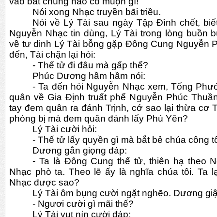
vào bắt chúng nào có muộn gì!
Nói xong Nhạc truyền bãi triều.
Nói về Lý Tài sau ngày Tập Đình chết, bi
Nguyễn Nhạc tin dùng, Lý Tài trong lòng buồn 
về tư dinh Lý Tài bỗng gặp Đông Cung Nguyễn 
đến, Tài chặn lại hỏi:
- Thế tử đi đâu mà gấp thế?
Phúc Dương hầm hầm nói:
- Ta đến hỏi Nguyễn Nhạc xem, Tống Phướ
quân về Gia Định truất phế Nguyễn Phúc Thuầ
tay đem quân ra đánh Trịnh, cớ sao lại thừa cơ
phòng bị mà đem quân đánh lấy Phú Yên?
Lý Tài cười hỏi:
- Thế tử lấy quyền gì mà bắt bẻ chúa công t
Dương gằn giọng đáp:
- Ta là Đông Cung thế tử, thiên hạ theo 
Nhạc phò ta. Theo lẽ ấy là nghĩa chúa tôi. Ta l
Nhạc được sao?
Lý Tài ôm bụng cười ngặt nghẽo. Dương giậ
- Ngươi cười gì mãi thế?
Lý Tài vụt nín cười đáp: