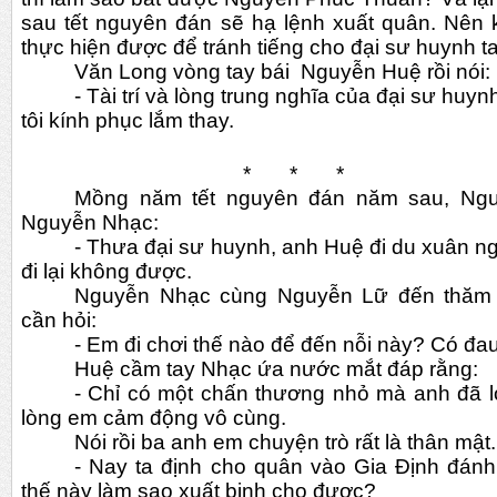
sau tết nguyên đán sẽ hạ lệnh xuất quân. Nên k
thực hiện được để tránh tiếng cho đại sư huynh ta
Văn Long vòng tay bái  Nguyễn Huệ rồi nói:
- Tài trí và lòng trung nghĩa của đại sư huy
tôi kính phục lắm thay.
                                        *       *       *
Mồng năm tết nguyên đán năm sau, Ngu
Nguyễn Nhạc:
- Thưa đại sư huynh, anh Huệ đi du xuân ngã
đi lại không được.
Nguyễn Nhạc cùng Nguyễn Lữ đến thăm 
cần hỏi:
- Em đi chơi thế nào để đến nỗi này? Có đ
Huệ cầm tay Nhạc ứa nước mắt đáp rằng:
- Chỉ có một chấn thương nhỏ mà anh đã l
lòng em cảm động vô cùng.
Nói rồi ba anh em chuyện trò rất là thân mật
- Nay ta định cho quân vào Gia Định đánh
thế này làm sao xuất binh cho được? 