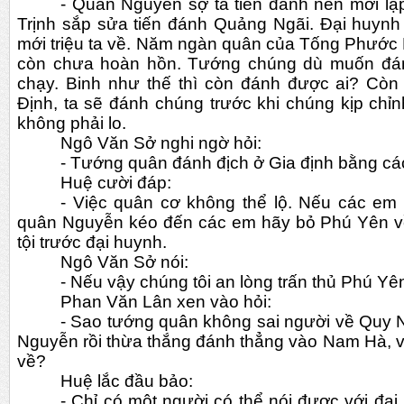
- Quân Nguyễn sợ ta tiến đánh nên mới lập
Trịnh sắp sửa tiến đánh Quảng Ngãi. Đại huynh 
mới triệu ta về. Năm ngàn quân của Tống Phước
còn chưa hoàn hồn. Tướng chúng dù muốn đán
chạy. Binh như thế thì còn đánh được ai? Còn
Định, ta sẽ đánh chúng trước khi chúng kịp chỉ
không phải lo.
Ngô Văn Sở nghi ngờ hỏi:
- Tướng quân đánh địch ở Gia định bằng c
Huệ cười đáp:
- Việc quân cơ không thể lộ. Nếu các em cò
quân Nguyễn kéo đến các em hãy bỏ Phú Yên về 
tội trước đại huynh.
Ngô Văn Sở nói:
- Nếu vậy chúng tôi an lòng trấn thủ Phú Yê
Phan Văn Lân xen vào hỏi:
- Sao tướng quân không sai người về Quy N
Nguyễn rồi thừa thắng đánh thẳng vào Nam Hà, vi
về?
Huệ lắc đầu bảo: 
- Chỉ có một người có thể nói được với đại