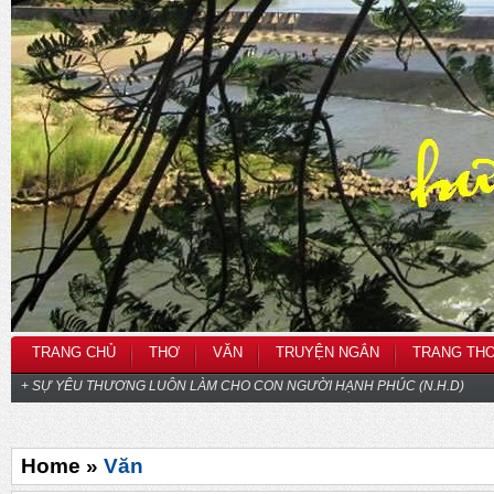
TRANG CHỦ
THƠ
VĂN
TRUYỆN NGẮN
TRANG TH
+ SỰ YÊU THƯƠNG LUÔN LÀM CHO CON NGƯỜI HẠNH PHÚC (N.H.D)
Home »
Văn