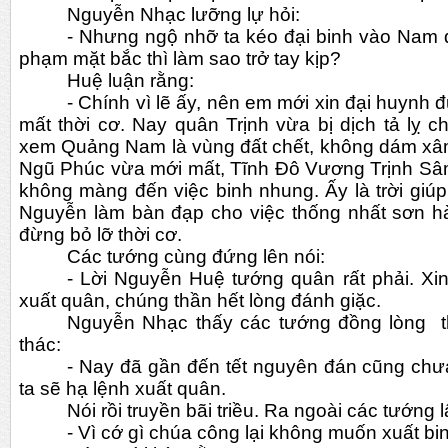
Nguyễn Nhạc lưỡng lự hỏi:
- Nhưng ngộ nhỡ ta kéo đại binh vào Nam 
phạm mặt bắc thì làm sao trở tay kịp?
Huệ luận rằng:
- Chính vì lẽ ấy, nên em mới xin đại huynh 
mất thời cơ. Nay quân Trịnh vừa bị dịch tả lỵ c
xem Quảng Nam là vùng đất chết, không dám xâm
Ngũ Phúc vừa mới mất, Tĩnh Đô Vương Trịnh Sâ
không màng đến việc binh nhung. Ấy là trời giúp
Nguyễn làm bàn đạp cho việc thống nhất sơn hà
đừng bỏ lỡ thời cơ.
Các tướng cùng đứng lên nói:
- Lời Nguyễn Huệ tướng quân rất phải. Xi
xuất quân, chúng thần hết lòng đánh giặc.
Nguyễn Nhạc thấy các tướng đồng lòng  th
thác:
- Nay đã gần đến tết nguyên đán cũng chưa 
ta sẽ hạ lệnh xuất quân.
Nói rồi truyền bãi triều. Ra ngoài các tướng 
- Vì cớ gì chúa công lại không muốn xuất bi