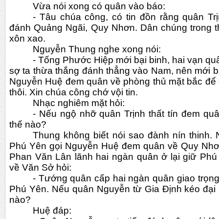
Vừa nói xong có quân vào báo:
- Tâu chúa công, có tin đồn rằng quân Trị
đánh Quảng Ngãi, Quy Nhơn. Dân chúng trong th
xôn xao.
Nguyễn Thung nghe xong nói:
- Tống Phước Hiệp mới bại binh, hai vạn qu
sợ ta thừa thắng đánh thẳng vào Nam, nên mới bày
Nguyễn Huệ đem quân về phòng thủ mặt bắc để g
thôi. Xin chúa công chớ vội tin.
Nhạc nghiêm mặt hỏi:
- Nếu ngộ nhỡ quân Trịnh thất tín đem quân
thế nào?
Thung không biết nói sao đành nín thinh. N
Phú Yên gọi Nguyễn Huệ đem quân về Quy Nhơn
Phan Văn Lân lãnh hai ngàn quân ở lại giữ Phú
về Văn Sở hỏi:
- Tướng quân cấp hai ngàn quân giao trọng 
Phú Yên. Nếu quân Nguyễn từ Gia Định kéo đại bi
nào?
Huệ đáp: