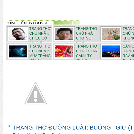
TRANG THƠ
TRANG THƠ
TRAN
CHỦ NHẬT:
CHỦ NHẬT:
CHỦ N
CHIỀU CÓ
CHƠI VỚI
KHUN
EM CHI...
CON - ...
TRỜI
TRANG THƠ
TRANG THƠ
CẢM 
THÁN...
CHỦ NHẬT:
CHÀO XUÂN
ĐÃ N
MÙA TRĂNG
CANH TÝ
RA AN
HOA M...
(Tịnh B...
Thơ Lê 
TRANG THƠ ĐƯỜNG LUẬT: BUÔNG - GIỮ (Th