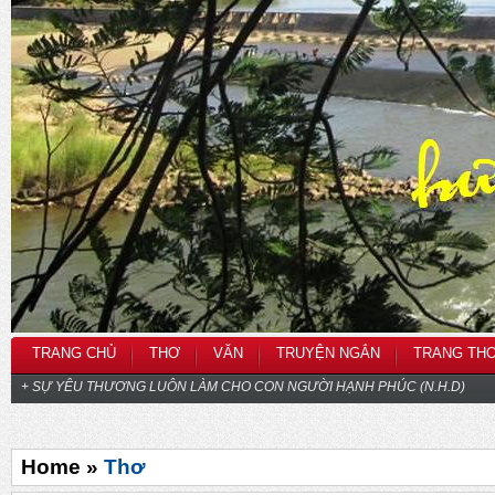
TRANG CHỦ
THƠ
VĂN
TRUYỆN NGẮN
TRANG TH
+ SỰ YÊU THƯƠNG LUÔN LÀM CHO CON NGƯỜI HẠNH PHÚC (N.H.D)
Home »
Thơ