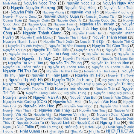
Nguyễn Ngọc Thơ
(31)
Nguyễn Nguy An
Nguyễn Ngọc Tư
(5)
Minh Anh
(1)
(21)
Nguyễn Nguyên Phượng
(69)
Nguyễn Nhật Hùng
(4)
Nguyễn Như Tuấ
Nguyễn Phin
(30)
(14)
Nguyễn Phú Yên
(8)
Nguyên Phong
(1)
Nguyễn Phượng
(2
Nguyễn Quang Quân
(8)
Nguyễn Phương Dung
(2)
Nguyễn Quang Tâm
(2)
Nguyễ
Quang Tuấn
(1)
Nguyễn Quân
(2)
Nguyễn Quốc Ái
(1)
Nguyễn Quốc Bảo
(1)
Nguyễ
Nguyễn Tấn Thuyên
(3)
Nguyễ
Quốc Đông
(1)
Nguyễn Quy
(2)
Nguyên Tâm
(1)
Nguyễn Thái Huy
(35)
Nguyễn Thàn
Thái An
(3)
Nguyễn Thái Dương
(6)
Công
(48)
Nguyễn Thành Giang
(22)
Nguyễn Than
Nguyễn Thanh Hải
(1)
Huyền
(8)
Nguyễn Thành Nhân
(18
Nguyễn Thanh Mừng
(1)
Nguyễn Thánh Ngã
(1)
Nguyễn Thanh Tuấn
(7)
Nguyễn Thanh Xuân
(2)
Nguyễn Thế Kiên
(1)
Nguyễn Thế K
Nguyễn Thị Cẩm Thuỳ
(3
(1)
Nguyễn Thị Ánh Huỳnh
(2)
Nguyễn Thị Bích Phượng
(2)
Nguyễn Thị Diệu Hiền
(3)
Nguyễn Thị Hằn
Nguyễn Thị Chi
(2)
Nguyễn Thị Hải
(1)
(7)
Nguyễn Thị Hồng Đào
(10)
Nguyễn Thị Hậu
(1)
Nguyễn Thị Huệ
(1)
Nguyễn Th
Nguyễn Thị Mây
(127)
Kim Huệ
(2)
Nguyễn Thị Ngọc Hải
(1)
Nguyễn Thị Ngọc Se
Nguyễn Thị Phụng
(27)
Nguyễn Thị Như Tâm
(3)
Nguyễn Thị Thanh Bình
(6
(2)
Nguyễn Thị Thành Nhân
(1)
Nguyễn Thị Thanh Toàn
(1)
Nguyễn Thị Thanh Xuân
(1
Nguyễn Thị Thu Ba
(23)
Nguyễ
Nguyễn Thị Thu Hiền
(1)
Nguyễn Thị Thu Hoài
(1)
Thị Thu Thuý
(3)
Nguyễn Thị Thùy Linh
(3)
Nguyễn Thị Tiết
(3)
Nguyễn Thị Tuyế
Nguyễn Thị Việt Hà
(39)
Nguyễn Thị Xuân Hương
(14)
(1)
Nguyễn Thu Hằng
(1
Nguyễn Thủy
(4)
Nguyễn Thúy Ngân
(13)
Nguyễn Thườn
Nguyễn Thuý Quỳnh
(2)
Nguyễ
Kham
(3)
Nguyễn Tiến Đường
(8)
Nguyễn Thượng Trí
(2)
Nguyễn Trần
(1)
Trí Tài
(40)
Nguyễn Trọng Luân
(2)
Nguyễn Trung
(1)
Nguyễn Trung Nguyên
(1
Nguyễn Văn Ân
(68)
Nguyễn Tuyển
(4)
Nguyễn Văn Bút
(6)
Nguyễn Văn Công
(2
Nguyễn Văn Cường (CCK)
(4)
Nguyễn Văn Hiến
(5)
Nguyễn Văn Hoà
(5)
Nguyễ
Nguyễn Văn Học
(55)
Văn Hòa
(2)
Nguyễn Văn Ngọc
(1)
Nguyễn Văn Thanh
(1
Nguyễn Văn Thảo
(17)
Nguyễn Văn Thành
(1)
Nguyễn Văn Toan
(1)
Nguyên Vi
(1
Nguyễn Vĩnh Bình
(3)
Nguyễn Xuân Cảm
(3
Nguyễn Việt Hà
(2)
Nguyễn Vinh
(1)
Nguyễn Xuân Dương
(1)
Nguyễn Xuân Khánh
(1)
Nguyễn Xuân Thuỷ
(1)
Nguyễn Xuâ
Ngưng Thu
(44)
Nguyễn Xuân Tư
(3)
Nguyệt Linh
(5)
Thủy
(1)
Nguyệt Quế
(1)
Nh
Nhã Thiên
(7)
Ngọc
(1)
nhà Thương
(1)
Nhân Hậu
(2)
NHÂN VẬT
(1)
Nhật Nguyệt Xuâ
NHỚ THUỞ Ấ
Nhật Quang
(17)
Hương
(1)
Nhất Sinh
(1)
Nhật Vũ
(1)
Nhi Hạ
(1)