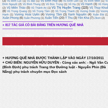
(3)
Vũ Đình Huy
(9)
Vũ Bình Lục
(1)
vũ đạo
(1)
Vũ Đình Liên
(1)
Vũ Đình Minh
(1)
V
Vũ Hạnh
(3)
Đình Nguyệt
(2)
Vũ Đình Thung
(2)
Vũ Đức Trọng
(1)
Vũ Hạ
(1)
Vũ Hùn
Vũ Thị Huyền Trang
(115)
Vũ Miên Thảo
(5)
Vũ Thụy Khu
(2)
Vũ Thành An
(1)
(8)
Vũ Trọng Quang
(1)
Vũ Trọng Tâm
(2)
Vũ Trọng Thanh
(1)
Vương Doãn
(1)
Vươn
Vương Hoài Uyên
(4)
Vương Tâm
(3)
Xanh Nguyên
(4)
Hạnh
(1)
Xuân Đài
(1
Xuân Phong
(6)
Xuân Tiến
(20)
Ý Thu
(3)
Yên Kha
(7)
Xuân Phương
(1)
Ziken
(2)
-------------------------------------------------------------------------
+ 817 TÁC GIẢ CÓ BÀI ĐĂNG TRÊN HƯƠNG QUÊ NHÀ
-------------------------------------------------------------------------
TRỞ VỀ TRANG CHỦ
|
Email: huongquenha2023@gmail.com
|
Trang Web này chạy tốt nhất trên trình duyệt Google Chrome
+ HƯƠNG QUÊ NHÀ ĐƯỢC THÀNH LẬP VÀO NGÀY 17/10/2011
+ CHỦ BIÊN: NGUYỄN HỮU DUYÊN - Cùng các anh: - Ngô Văn C
(Bình Định) phụ trách Trang thơ Đường luật - Nguyễn Phin (Đà
Nẵng) phụ trách chuyên mục Đọc sách