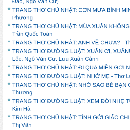
Đào, Ngô Văn Cư)
TRANG THƠ CHỦ NHẬT: CƠN MƯA BÌNH MINH
Phượng
TRANG THƠ CHỦ NHẬT: MÙA XUÂN KHÔNG
Trần Quốc Toàn
TRANG THƠ CHỦ NHẬT: ANH VỀ CHƯA? - T
TRANG THƠ ĐƯỜNG LUẬT: XUÂN ƠI, XUÂN! -
Lốc, Ngô Văn Cư, Lưu Xuân Cảnh
TRANG THƠ CHỦ NHẬT: ĐI QUA MIỀN GỢI NH
TRANG THƠ ĐƯỜNG LUẬT: NHỚ MẸ - Thơ L
TRANG THƠ CHỦ NHẬT: NHỚ SAO BÈ BẠN Q
Thương
TRANG THƠ ĐƯỜNG LUẬT: XEM ĐỜI NHẸ TỰ
Kim Hải
TRANG THƠ CHỦ NHẬT: TÌNH GỞI GIẤC CHI
Thị Vân