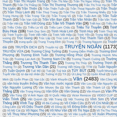
Trần Thị Huyền Trang
(3)
Trần Th
Huệ
(1)
Trần Thị Mai
(1)
Trần Thị Ngọc Hồng
(1)
Thanh
(5)
Trần Thị Thương Thương
(4)
Trầ
Trần Thị Thắng
(1)
Trần Thị Trúc Hạ
(1)
Thị Uyên
(8)
Trần Thiện
(3)
Trần Thuậ
Trần Thiện Tuấn
(1)
Trần Thoại Nguyên
(2)
(7)
Trần Thúy Lành
(6)
Trần Thuỳ Trang
(1)
Trần Thư
(1)
Trần Thương Nhiều
(1)
Trầ
Trần Tuấ
Trọng Hưng
(2)
Trần Trọng Tân
(1)
Trần Trọng Vũ
(2)
Trần Tuấn Anh
(2)
Thanh
(10)
Trần Văn Bạn
(16)
Trần Văn Nhân
(5)
Trần Vạn Giã
(2)
Trần Văn Thiê
Trần Võ Thành Văn
(24)
Trần Viết Dũng
(11)
(1)
Trần Việt
(1)
Triết học
(2)
Triều Â
Triệu Từ Truyền
(30)
Trịn
(2)
Triều Châu
(1)
Triều La Vỹ
(2)
Triệu Lam Châu
(1)
Bửu Hoài
(106)
Trịnh Hoài Linh
(5)
Trịnh Huy
(4)
Trịnh Duy Sơn
(2)
Trịnh Thuỳ M
(1)
Trịnh Tuyên
(1)
Trịnh Viết Hiền
(1)
Trịnh Viết Hiệp
(1)
Trịnh Yến
(2)
Trọng Mật
(2)
tr
Trúc Giang
(4)
Trúc Thanh Tâm
(12)
Trú
vương
(1)
Trúc Lập
(1)
Trúc Linh Lan
(2)
Thuyên
(3)
Truyệ
trung quốc
(1)
Trung Trung Đỉnh
(1)
Trung Y
(1)
Truong Nguyen
(1)
TRUYỆN NGẮN
(1173
dài
(10)
TRUYỆN DỊCH
(17)
Truyện ký
(2)
TRUYỆN VỪA
(14)
Trương Công Tưởng
(16)
Trương Đìn
Trương Diễm Phiến
(1)
Phượng
(8)
Trương Đình Tuấn
(3)
Trương Hồng Phúc
(14)
Trương Huỳnh Nh
Trườn
Trương Nam Chi
(5)
Trân
(2)
Trương Lan Anh
(1)
Trương Thanh Cường
(2)
Thắng
(65)
Trương Thị Thanh Tâm
(22)
Trường Thịnh
(6
Trương Thị Thúy
(2)
Trương Văn Dân
(21)
Tuấn Nguyễ
Trương Tri
(2)
Trương Viết Hùng
(1)
TTM
(1)
TÙY BÚT
(120)
(7)
Tuấn Quỳnh
(3)
Tuệ Mỹ
(1)
Tuti
(2)
Tuỳ bút
(2)
Tuyết Nhung
(2
Tuyết Vân
(1)
tứ đại mỹ nhân
(1)
Tường Vi
(1)
TX
(1)
Út Lãng Tử
(1)
Uyên Khuê
(2)
Uyê
Văn
(2483)
Minh
(1)
Uyển Phan
(1)
Vạn Lộc
(1)
Vành Khuyên
(1)
Văn Công M
văn hóa truyền thống
(5)
Văn học nước ngoài
(13)
(2)
Văn Lưu
(1)
Văn Nguyên
(1
Vă
Văn Nguyên Lương
(7)
Văn Nhược Ba
(1)
Văn Thạnh
(2)
Văn Thành Lê
(1)
Thắng
(23)
Vân Ph
Vân Đồn
(3)
Vân Giang
(12)
Văn Trọng Hùng
(1)
Vân Khanh
(2)
(32)
Vân Tùng
(2)
Vi Ánh Ngọc
(2)
Vi Quốc Hiệp
(1)
Victor Remizov
(1)
VIDEO CLIP
(2
Viễn Trình
(25)
Vĩn
Vĩnh Sơn
(7)
Việt Quỳnh
(1)
Việt Trang
(1)
Việt Trương
(1)
Thông
(43)
Vĩnh Tuy
(21)
Võ Chân Cửu
(17)
Võ Chí Nhất
(3)
Võ Bá Cường
(1)
V
Võ Diệu Thanh
(18)
Võ Đông Điền
(4)
Công Liêm
(1)
Võ Dõng
(1)
Võ Hà
(1)
Võ Hạn
Võ Ngọc Thọ
(4)
Võ Như Văn
(3)
Võ Thị Nga
(13)
(2)
Võ Mỹ Cát
(1)
Võ Thị Thu Thủ
Võ Thuỵ Như Phương
(15)
Võ Xuân Phươn
(1)
Võ Văn Hoa
(1)
Võ Văn Luyến
(1)