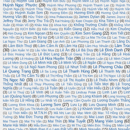
Huỳnh Gia
(18)
Thảo
(1)
Huỳnh Kim Bửu
(1)
Huỳnh Minh Lệ
(2)
Huỳnh Ngọc Nga
(1
Huỳnh Ngọc Phước
(29)
Huỳnh Như Phương
(1)
Huỳnh Thanh Lan
(1)
Huỳnh Th
Quỳnh Nga
(1)
Huỳnh Thúy Thúy
(1)
Huỳnh Văn Diệu
(1)
Huỳnh Văn Mỹ
(1)
Huỳnh Vă
Huỳnh Xuân Sơn
(3)
Hương Đình
(4)
Yên
(1)
Hương Đêm
(1)
Hương Quê Nhà
(1
Hương Văn
(6)
James Dylan
(4)
Hửu Thỉnh
(1)
Irina Polianxkaia
(1)
James Joyce
(1
Jeffrey Thai
(9)
Jerry Thu Trà
(7)
Kha Tiệm Ly
(4)
Kai Hoàng
(1)
Kate Chopin
(1)
Kh
Khổng Trường Chiến
(3)
Xuân
(1)
Khán Võ
(2)
Khảo Mai
(1)
khoa học
(1)
Khổng Vĩn
Kiến Giang
(12)
Kim Chuôn
Nguyên
(1)
KỊCH BẢN
(1)
Kiên Giang
(1)
Kiều Huệ
(1)
Kim Sơn Giang
(22)
(4)
Kim Ngoan
(15)
Kim Tiết
(10
Kim Dung
(2)
Kim Quyên
(1)
Ký sự
(14)
Kim Yến
(1)
Kỳ Nam
(2)
Lã Bố
(1)
La Hán
(1)
La Mai Thi Gia
(1)
Lạc Thảo
(1
Lam Giang
(3)
Lãng D
Lại Ngọc Thư
(1)
Lan Anh
(1)
Lan Phương
(1)
Lan Thanh
(1)
Lâm Trú
(6)
Lâm Bích Thuỷ
(8)
Lâm Cẩm Ái
(3)
Lâm Hạ
(11)
Lâm Huy Nhuận
(1)
(30)
Lê Đình Danh
(79
Lê Ân
(5)
Lê Bá Duy
(9)
Lâm Xuân Vi
(1)
Lâu Văn Mua
(1)
Lê Đức Lang
(13)
Lệ Hằng
(3)
Lê Hoà
Lê Đức Hoàng Vân
(1)
Lê Giang Trần
(1)
Lê Hứa Huyền Trân
(39)
Lương
(4)
Lê Hoàng
(2)
Lê Khánh Luận
(1)
Lê Minh Chán
Lê Minh Hải
(3)
Lê Minh Vũ
(3)
Lê Ngân
(3)
(1)
Lê Minh Dung
(2)
Lê Ngọc Phái
(1)
L
Lê Phương Châu
(30
Lê Ngũ Nam Phong
(11)
Lê Nhựt Triết
(8)
Ngọc Trác
(1)
Lê Quang Trạng
(23)
Lê Thanh Hùng
(34)
Lê Thanh My
(8)
Lê Sa Long
(2)
L
L
Lê Thị Cẩm Tú
(6)
Thấu
(1)
Lê Thị Hồng Thắm
(1)
Lê Thị Kim
(1)
Lê Thị Ngọc Lệ
(1)
Thị Ngọc Nữ
(33)
Lê Thị Xuyên
(13)
Lê Thiếu Nhơn
(15)
L
Lê Thị Thu Hiền
(1)
Thống Nhất
(6)
Lê Tiến Mợi
(6)
Lê Trọn
Lê Thụy Phương
(2)
Lê Tiến Dũng
(1)
Nghĩa
(3)
Lê Tuân
(4)
Lê Văn Hiếu
(12)
Lê Văn Ngă
Lê Trung Hiếu
(1)
Lê Uyên
(1)
(3)
Lê Vinh
(4)
Linh Lan
(7)
Lin
Lê Vi Thuỷ
(1)
Lê Xuân Tiến
(1)
Lindsay Polak
(1)
Lan (Quảng Nam)
(8)
Linh Phương
(3)
Long Khánh
(4)
Linh Thy
(2)
Long Vương
(1
Lữ Hồng
(3)
Lương Duyên Thắn
luân hồi
(1)
Lư Nhất Vũ
(1)
Lương Cẩm Quyên
(1)
Lương Sơn
(27)
(3)
Lưu Ly
(6)
Lưu Quang Minh
(15)
Lương Đình Khoa
(1)
Lư
Lý Khánh Vinh
(15)
Thành Tựu
(1)
Lưu Thị Mười
(2)
Lưu Xuân Cảnh
(2)
Lý Thành Lon
M.T.N.H
(7)
(1)
Lý Thời Miễn
(1)
Mã Nhị Lan
(1)
Mạc Minh
(2)
Mạc Tố Hồng
(1)
Mạ
Mai Đức Trung
(6)
Mai Loan
(12)
Tường
(2)
Mai Hạnh
(1)
Mai Kiệm
(1)
Mai Nhật
(2
Mai Tuyết
(37)
Mang Viên Long
(63
Mai Thìn
(3)
Mai Thanh
(1)
Mai Thị Vân
(1)
Marie Hải Miên
(4)
Mẫu Đơn
(1)
Mèo Con
(1)
Mi Thu
(1)
Miên Đức Thắng
(2)
Miên Lin
Minh Đan (Lọ Lem Đất Võ)
(6)
Minh Nguyên
(15)
Minh Nguyễ
(1)
Minh Châu
(2)