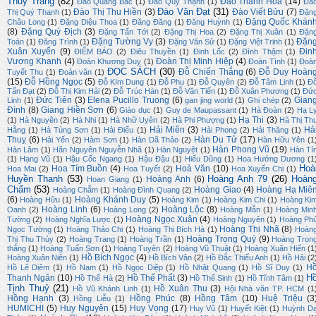
Thuỳ Trang
(82)
Đào Thanh Hoà
(14)
Đào Quang Bắc
(1)
Đào Quý Thạnh
(1)
Đà
Đào Văn Đạt
(31)
Đào Thị Thu Hiền
(3)
Đào Viết Bửu
(7)
Thị Quý Thanh
(1)
Đặn
Đặng Quốc Khán
Châu Long
(1)
Đặng Diệu Thoa
(1)
Đăng Đăng
(1)
Đăng Huỳnh
(1)
(8)
Đặng Quý Địch
(3)
Đặng Tấn Tới
(2)
Đặng Thị Hoa
(2)
Đặng Thị Xuân
(1)
Đặn
Đặng Tường Vy
(3)
Đặn
Toán
(1)
Đăng Trình
(1)
Đặng Văn Sử
(1)
Đặng Việt Trinh
(1)
Xuân Xuyến
(9)
Đin
ĐIỂM BÁO
(2)
Điêu Thuyền
(1)
Đinh Lốc
(2)
Đình Thậm
(1)
Vương Khanh
(4)
Đoàn Thị Minh Hiệp
(4)
Đoàn Khương Duy
(1)
Đoàn Tình
(1)
Đoà
ĐỌC SÁCH
(30)
Đỗ Chiến Thắng
(6)
Đỗ Duy Hoàn
Tuyết Thu
(1)
Đoản văn
(1)
(15)
Đỗ Hồng Ngọc
(5)
Đỗ KIm Dung
(1)
Đỗ Phu
(1)
Đỗ Quyên
(2)
Đỗ Tâm Linh
(1)
Đ
Tấn Đạt
(2)
Đỗ Thị Kim Hải
(2)
Đỗ Trúc Hàn
(1)
Đỗ Văn Tiến
(1)
Đỗ Xuân Phương
(1)
Đứ
Đức Tiên
(3)
Elena Pucillo Truong
(6)
Gian
Linh
(1)
gan jing world
(1)
Ghi chép
(2)
Đình
(8)
Giang Hiền Sơn
(6)
Giáo dục
(1)
Guy de Maupassant
(1)
Hà Đoàn
(2)
Hạ L
Hạ Thi
(3)
(1)
Hà Nguyên
(2)
Hà Nhi
(1)
Hà Nhữ Uyên
(2)
Hà Phi Phượng
(1)
Hà Thị Th
Hải Miên
(3)
Hả
Hằng
(1)
Hà Tùng Sơn
(1)
Hải Điểu
(1)
Hải Phong
(2)
Hải Thăng
(1)
Thuỵ
(6)
Hàn Du Tử
(17)
Hải Yến
(2)
Hàm Sơn
(1)
Hàn Dã Thảo
(2)
Hàn Hữu Yên
(1
Hàn Phong Vũ
(19)
Hàn Lâm
(1)
Hãn Nguyên Nguyễn Nhã
(1)
Hàn Nguyệt
(1)
Hàn Tí
(1)
Hạng Vũ
(1)
Hậu Cốc Ngang
(1)
Hậu Đậu
(1)
Hiếu Dũng
(1)
Hoa Hướng Dương
(1
Hoà
Hoa Tím Buồn
(4)
Hoà Văn
(10)
Hoa Mai
(2)
Hoa Tuyết
(2)
Hoa Xuyến Chi
(1)
Huyền Thanh
(53)
Hoàng Anh 79
(26)
Hoàn
Hoàng Anh
(6)
Hoan Giang
(1)
Chẩm
(53)
Hoàng Giao
(4)
Hoàng Hạ Miê
Hoàng Chẫm
(1)
Hoàng Đình Quang
(2)
(6)
Hoàng Khánh Duy
(5)
Hoàng Hữu
(1)
Hoàng Kim
(1)
Hoàng Kim Chi
(1)
Hoàng Ki
Hoàng Linh
(6)
Hoàng Lộc
(8)
Oanh
(2)
Hoàng Long
(2)
Hoàng Mẫn
(1)
Hoàng Min
Hoàng Ngọc Xuân
(4)
Tường
(2)
Hoàng Nghĩa Lược
(1)
Hoàng Nguyên
(1)
Hoàng Ph
Hoàng Thị Nhã
(8)
Ngọc Tường
(1)
Hoàng Thảo Chi
(1)
Hoàng Thị Bích Hà
(1)
Hoàn
Hoàng Trọng Quý
(9)
Thị Thu Thủy
(2)
Hoàng Trang
(1)
Hoàng Trần
(1)
Hoàng Trọn
thắng
(1)
Hoàng Tuấn Sơn
(1)
Hoàng Tuyên
(2)
Hoàng Vũ Thuật
(1)
Hoàng Xuân Hiến
(1
Hồ Bích Ngọc
(4)
Hoàng Xuân Niên
(1)
Hồ Bích Vân
(2)
Hồ Đắc Thiếu Anh
(1)
Hồ Hải
(2
H
Hồ Lê Diêm
(1)
Hồ Nam
(1)
Hồ Ngọc Diệp
(1)
Hồ Nhật Quang
(1)
Hồ Sĩ Duy
(1)
H
Thanh Ngân
(10)
Hồ Thế Phất
(3)
Hồ Thế Hà
(2)
Hồ Thế Sinh
(1)
Hồ Tĩnh Tâm
(1)
Tịnh Thuỷ
(21)
Hồ Xuân Thu
(3)
Hồ Vũ Khánh Linh
(1)
Hội Nhà văn TP. HCM
(1
Hồng Hạnh
(3)
Hồng Phúc
(8)
Hồng Tâm
(10)
Huệ Triệu
(3
Hồng Liễu
(1)
HUMICHI
(5)
Huy Nguyên
(15)
Huy Vọng
(17)
Huy Vũ
(1)
Huyết Kiệt
(1)
Huỳnh D