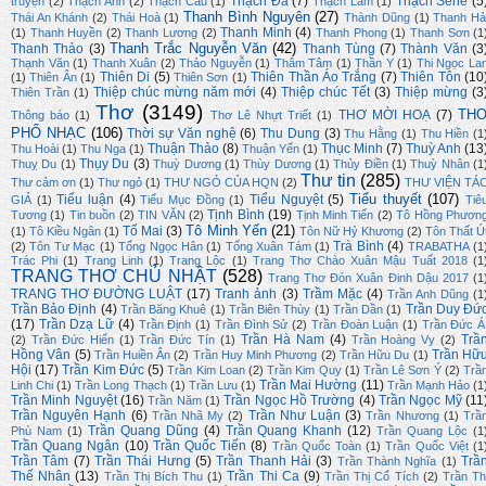
Thạch Đà
(7)
Thạch Sene
(5
truyện
(2)
Thạch Anh
(2)
Thạch Cầu
(1)
Thạch Lam
(1)
Thanh Bình Nguyên
(27)
Thái An Khánh
(2)
Thái Hoà
(1)
Thành Dũng
(1)
Thanh Hả
Thanh Minh
(4)
(1)
Thanh Huyền
(2)
Thanh Lương
(2)
Thanh Phong
(1)
Thanh Sơn
(1
Thanh Trắc Nguyễn Văn
(42)
Thanh Thảo
(3)
Thanh Tùng
(7)
Thành Văn
(3
Thạnh Văn
(1)
Thanh Xuân
(2)
Thảo Nguyễn
(1)
Thâm Tâm
(1)
Thần Y
(1)
Thi Ngọc La
Thiên Di
(5)
Thiên Thần Áo Trắng
(7)
Thiên Tôn
(10
(1)
Thiên Ân
(1)
Thiên Sơn
(1)
Thiệp chúc mừng năm mới
(4)
Thiệp chúc Tết
(3)
Thiệp mừng
(3
Thiên Trần
(1)
Thơ
(3149)
TH
THƠ MỜI HOẠ
(7)
Thông báo
(1)
Thơ Lê Nhựt Triết
(1)
PHỔ NHẠC
(106)
Thời sự Văn nghệ
(6)
Thu Dung
(3)
Thu Hằng
(1)
Thu Hiền
(1
Thuận Thảo
(8)
Thục Minh
(7)
Thuỳ Anh
(13
Thu Hoài
(1)
Thu Nga
(1)
Thuận Yến
(1)
Thụy Du
(3)
Thuỵ Du
(1)
Thuỳ Dương
(1)
Thùy Dương
(1)
Thủy Điền
(1)
Thuỳ Nhân
(1
Thư tin
(285)
Thư cảm ơn
(1)
Thư ngỏ
(1)
THƯ NGỎ CỦA HQN
(2)
THƯ VIỆN TÁ
Tiểu thuyết
(107)
Tiểu luận
(4)
Tiểu Nguyệt
(5)
GIẢ
(1)
Tiểu Mục Đồng
(1)
Tiê
Tịnh Bình
(19)
Tương
(1)
Tin buồn
(2)
TIN VĂN
(2)
Tịnh Minh Tiến
(2)
Tô Hồng Phươn
Tô Minh Yến
(21)
Tố Mai
(3)
(1)
Tô Kiều Ngân
(1)
Tôn Nữ Hỷ Khương
(2)
Tôn Thất Ú
Trà Bình
(4)
(2)
Tôn Tư Mạc
(1)
Tống Ngọc Hân
(1)
Tống Xuân Tám
(1)
TRABATHA
(1
Trác Phi
(1)
Trang Linh
(1)
Trang Lộc
(1)
Trang Thơ Chào Xuân Mậu Tuất 2018
(1
TRANG THƠ CHỦ NHẬT
(528)
Trang Thơ Đón Xuân Đinh Dậu 2017
(1
TRANG THƠ ĐƯỜNG LUẬT
(17)
Tranh ảnh
(3)
Trầm Mặc
(4)
Trần Anh Dũng
(1
Trần Bảo Định
(4)
Trần Duy Đứ
Trần Băng Khuê
(1)
Trần Biên Thùy
(1)
Trần Dần
(1)
(17)
Trần Dzạ Lữ
(4)
Trần Định
(1)
Trần Đình Sử
(2)
Trần Đoàn Luận
(1)
Trần Đức Á
Trần Hà Nam
(4)
Trầ
(2)
Trần Đức Hiển
(1)
Trần Đức Tín
(1)
Trần Hoàng Vy
(2)
Hồng Vân
(5)
Trần Hữ
Trần Huiền Ân
(2)
Trần Huy Minh Phương
(2)
Trần Hữu Du
(1)
Hội
(17)
Trần Kim Đức
(5)
Trần Kim Loan
(2)
Trần Kim Quy
(1)
Trần Lê Sơn Ý
(2)
Trầ
Trần Mai Hường
(11)
Linh Chi
(1)
Trần Long Thạch
(1)
Trần Lưu
(1)
Trần Mạnh Hảo
(1
Trần Minh Nguyệt
(16)
Trần Ngọc Hồ Trường
(4)
Trần Ngọc Mỹ
(11
Trần Năm
(1)
Trần Nguyên Hạnh
(6)
Trần Như Luận
(3)
Trần Nhã My
(2)
Trần Nhương
(1)
Trầ
Trần Quang Dũng
(4)
Trần Quang Khanh
(12)
Phù Nam
(1)
Trần Quang Lộc
(1
Trần Quang Ngân
(10)
Trần Quốc Tiến
(8)
Trần Quốc Toàn
(1)
Trần Quốc Việt
(1
Trần Tâm
(7)
Trần Thái Hưng
(5)
Trần Thanh Hải
(3)
Trầ
Trần Thành Nghĩa
(1)
Thế Nhân
(13)
Trần Thi Ca
(9)
Trần Thị Bích Thu
(1)
Trần Thị Cổ Tích
(2)
Trần Th