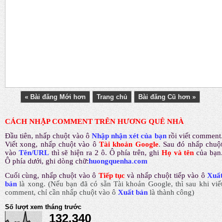
« Bài đăng Mới hơn
Trang chủ
Bài đăng Cũ hơn »
CÁCH NHẬP COMMENT TRÊN HƯƠNG QUÊ NHÀ
Đầu tiên, nhấp chuột vào ô
Nhập nhận xét của bạn
rồi viết comment
Viết xong, nhấp chuột vào ô
Tài khoản Google
.
Sau đó nhấp chuộ
vào
Tên/URL
thì sẽ hiện ra 2 ô. Ô phía trên, ghi
Họ và tên
của bạn
Ô phía dưới, ghi dòng chữ:
huongquenha.com
Cuối cùng, nhấp chuột vào ô
Tiếp tục
và nhấp chuột tiếp vào ô
Xuấ
bản
là xong.
(Nếu bạn đã có sẵn Tài khoản Google, thì sau khi viế
comment, chỉ cần nhấp chuột vào ô
Xuất bản
là thành công
)
Số lượt xem tháng trước
132,340