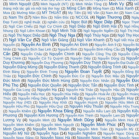
Minh Vy
(25)
(3)
Minh Nguyệt
(15)
Minh Nguyệt (NT)
(1)
Minh Nhân Tông
(1)
Mỗ
Mộng Cầm
(8)
Mùa Xanh
(3
tháng một tác giả và một bài thơ hay
(2)
Mộng Nam
(1)
MỸ THUẬT
(6)
Mưa
(1)
Mường Mán
(1)
My Tiên
(1)
Mỹ Vân
(1)
Nam Art
(2)
Nam Ca
Ngàn Thương
(33)
Nam Thi
(17)
NCCGL
(4)
(1)
Năm Bửu
(1)
Nấm Độc
(1)
Ngà
Ngọc Diệp
(35)
Ngọc Bút
(8)
Đẹp Tươi
(1)
nghệ thuật.
(1)
nghiên cứu
(1)
Ngọc Thịn
Ngô Diệp
(6)
Ngô Đình Hải
(7)
(1)
Ngô Càn Chiểu
(1)
Ngô Cự Chính
(2)
Ngô Hồn
Ngô Minh Trãi
(3)
Nhung
(1)
Ngô Liêm Khoan
(1)
Ngô Nguyên Ngiễm
(1)
Ngô Thị Ho
Ngô Thuý Nga
(30)
Ngô Thị Ngọc Diệp
(10)
Ngô Thúy Nga
(16)
Ngô Thy Họ
(1)
Ngô Văn Cư
(52)
(7)
Ngô Văn Giảng
(11)
Ngô Văn Khanh
(17)
Ngô Viết Hòa
(2
Nguyễn An Bình
(70)
Nguyễn An Đình
(4)
Nguyễn
(1)
Nguyễn Ánh 9
(1)
Nguyễn B
Nguyê
Nhân
(1)
Nguyễn Bích Sao Linh
(1)
Nguyễn Bình
(1)
Nguyễn Bính Hồng Cầu
(2)
Cẩn
(26)
Nguyễn Chinh
(4)
Nguyễn Châu
(2)
Nguyễn Công Thụ
(2)
Nguyễn Côn
Nguyễ
Tùng Chinh
(1)
Nguyễn Cử Tú Quỳnh
(2)
Nguyên Diệp
(1)
Nguyễn Dũng
(1)
Duy Khương
(6)
Nguyễn Duy Thịnh
(3)
Nguyễn Duy Phương
(1)
Nguyễn Đại Duẩn
(2
Nguyễn Đặng Mừng
(3)
Nguyễn Đăng Thanh
(20)
Nguyễn Đăng Trình
(4)
Nguyễ
Nguyễn Đoan Tuyết
(25)
Đình Bảng
(1)
Nguyễn Đình Trọng
(1)
Nguyễn Đồng Bộ
Nguyễn Đức Chính
(5)
Nguyễ
Thảo
(1)
Nguyễn Đức Cơ
(1)
Nguyễn Đức Mậu
(2)
Nguyễn Đứ
Đức Minh
(6)
Nguyễn Đức Minh Hùng
(10)
Nguyễn Đức Nhân
(1)
Phú Thọ
(26)
Nguyễn Đức Quyền
(4)
Nguyễn Đức Tấn
(6)
Nguyễn Đức Tình
(4
Nguyên Hạ
(11)
Nguyễ
Nguyễn Gia Long
(1)
Nguyễn Hải Thảo
(2)
Nguyễn Hậu
(2)
Hiếu
(8)
Nguyễn Hiếu Học
(2)
Nguyễn Hòa Hiệp
(2)
Nguyễn Hoài Ân
(1)
Nguyễn Hoàn
Nguyễn Huệ
(3)
Nguyễn Huy
(3
Thức
(2)
Nguyễn Hồng Diệu
(1)
Nguyên Hùng
(1)
Nguyễn Huy (HD)
(1)
Nguyễn Huy Khôi
(1)
Nguyễn Huỳnh
(1)
Nguyễn Hữu Minh
(1
Nguyễn Hữu Thuần
(4)
Nguyễn Hữu Phú
(1)
Nguyễn Hữu Quý
(2)
Nguyễn Hữu Trun
Nguyễn Khoa Đăng
(51)
Nguyễn Kiề
(2)
Nguyễn Khiêm
(1)
Nguyễn Kiều Lam
(2)
Phương
(3)
Nguyễn Kim Hương
(7)
Nguyễ
Nguyễn Kim Thịnh
(1)
Nguyễn Lam
(2)
Nguyễn Minh Dũng
(46)
Lương Vỵ
(4)
Nguyên Minh
(1)
Nguyễn Minh Hoà
(1
Nguyễn Minh Phúc
(47)
Nguyễ
Nguyễn Minh Khiêm
(1)
Nguyễn Minh Nguyệt
(1)
Minh Quang
(5)
Nguyễn Minh Thuận
(9)
Nguyễn Minh Toàn
(1)
Nguyễn Mỳ
(1
Nguyễn Mỹ Nữ
(3)
Nguyễn Nga
(14)
Nguyễn Nghiêm
(3)
Nguyễn Ngọc Dũng
(1
Nguyễn Ngọc Hà
(4)
Nguyễn Ngọc Hưng
(6)
Nguyễn Ngọc Đặng
(1)
Nguyễn Ngọ