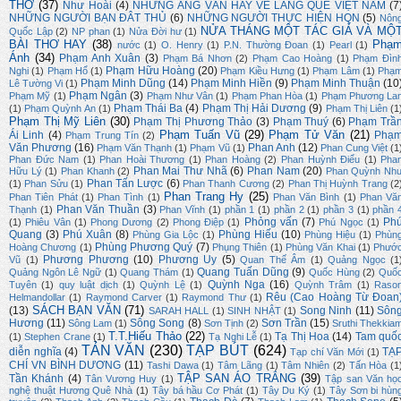
THƠ
(37)
Như Hoài
(4)
NHỮNG ÁNG VĂN HAY VỀ LÀNG QUÊ VIỆT NAM
(7
NHỮNG NGƯỜI BẠN ĐÂT THỦ
(6)
NHỮNG NGƯỜI THỰC HIỆN HQN
(5)
Nôn
NỬA THÁNG MỘT TÁC GIẢ VÀ MỘ
Quốc Lập
(2)
NP phan
(1)
Nửa Đời hư
(1)
BÀI THƠ HAY
(38)
Phạ
nước
(1)
O. Henry
(1)
P.N. Thường Đoan
(1)
Pearl
(1)
Ánh
(34)
Phạm Anh Xuân
(3)
Phạm Bá Nhơn
(2)
Phạm Cao Hoàng
(1)
Phạm Đìn
Phạm Hữu Hoàng
(20)
Nghi
(1)
Phạm Hổ
(1)
Phạm Kiều Hưng
(1)
Phạm Lâm
(1)
Phạ
Phạm Minh Dũng
(14)
Phạm Minh Hiền
(9)
Phạm Minh Thuận
(10
Lê Tường Vi
(1)
Phạm Ngân
(3)
Phạm Mỹ
(1)
Phạm Như Vân
(1)
Phạm Phan Hòa
(1)
Phạm Phương La
Phạm Thái Ba
(4)
Phạm Thị Hải Dương
(9)
(1)
Phạm Quỳnh An
(1)
Phạm Thị Liên
(1
Phạm Thị Mỹ Liên
(30)
Phạm Thị Phương Thảo
(3)
Phạm Thuý
(6)
Phạm Trầ
Phạm Tuấn Vũ
(29)
Phạm Tử Văn
(21)
Ái Linh
(4)
Phạ
Phạm Trung Tín
(2)
Văn Phương
(16)
Phan Anh
(12)
Phạm Văn Thạnh
(1)
Phạm Vũ
(1)
Phan Cung Việt
(1
Phan Đức Nam
(1)
Phan Hoài Thương
(1)
Phan Hoàng
(2)
Phan Huỳnh Điểu
(1)
Pha
Phan Mai Thư Nhã
(6)
Phan Nam
(20)
Hữu Lý
(1)
Phan Khanh
(2)
Phan Quỳnh Nh
Phan Tấn Lược
(6)
(1)
Phan Sửu
(1)
Phan Thanh Cương
(2)
Phan Thị Huỳnh Trang
(2
Phan Trang Hy
(25)
Phan Tiên Phát
(1)
Phan Tình
(1)
Phan Văn Bình
(1)
Phan Vă
Phan Văn Thuần
(3)
Thạnh
(1)
Phan Vĩnh
(1)
phần 1
(1)
phần 2
(1)
phần 3
(1)
phần 
Phỏng vấn
(7)
Ph
(1)
Phiêu Vân
(1)
Phong Dương
(2)
Phong Điệp
(1)
Phú Ngọc
(1)
Quang
(3)
Phú Xuân
(8)
Phùng Hiếu
(10)
Phùng Gia Lộc
(1)
Phùng Hiệu
(1)
Phùn
Phùng Phương Quý
(7)
Hoàng Chương
(1)
Phụng Thiên
(1)
Phùng Văn Khai
(1)
Phướ
Phương Phương
(10)
Phương Uy
(5)
Vũ
(1)
Quan Thế Âm
(1)
Quảng Ngọc
(1
Quang Tuấn Dũng
(9)
Quảng Ngôn Lê Ngữ
(1)
Quang Thám
(1)
Quốc Hùng
(2)
Quố
Quỳnh Nga
(16)
Tuyên
(1)
quy luật dịch
(1)
Quỳnh Lệ
(1)
Quỳnh Trâm
(1)
Raso
Rêu (Cao Hoàng Từ Đoan
Helmandollar
(1)
Raymond Carver
(1)
Raymond Thư
(1)
SÁCH BẠN VĂN
(71)
(13)
Song Ninh
(11)
Sôn
SARAH HALL
(1)
SINH NHẬT
(1)
Hương
(11)
Sông Song
(8)
Sơn Trần
(15)
Sông Lam
(1)
Sơn Tịnh
(2)
Sruthi Thekkia
T.T.Hiếu Thảo
(22)
Tạ Thị Hoa
(14)
Tam quố
(1)
Stephen Crane
(1)
Tạ Nghi Lễ
(1)
TẢN VĂN
(230)
TẠP BÚT
(624)
diễn nghĩa
(4)
TẠ
Tạp chí Văn Mới
(1)
CHÍ VN BÌNH DƯƠNG
(11)
Tashi Dawa
(1)
Tâm Lãng
(1)
Tâm Nhiên
(2)
Tấn Hòa
(1
TẬP SAN ÁO TRẮNG
(39)
Tần Khánh
(4)
Tân Vương Huy
(1)
Tập san Văn họ
nghệ thuật Hương Quê Nhà
(1)
Tây bá hầu Cơ Phát
(1)
Tây Du Ký
(1)
Tây Sơn bi hùn