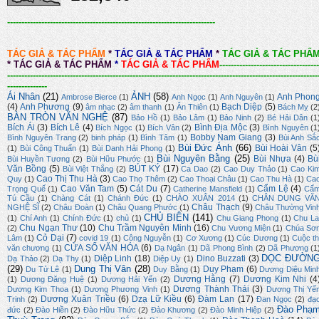
-------------------------------------------------------------------------
TÁC GIẢ & TÁC PHẨM
*
TÁC GIẢ & TÁC PHẨM
*
TÁC GIẢ & TÁC PHẨ
*
TÁC GIẢ & TÁC PHẨM
*
TÁC GIẢ & TÁC PHẨM
-----------------------------------
-------------------------------------------------------------------------------------------------------------
--------------
Ái Nhân
(21)
ẢNH
(58)
Anh Phon
Ambrose Bierce
(1)
Anh Ngọc
(1)
Anh Nguyên
(1)
(4)
Anh Phương
(9)
Bạch Diệp
(5)
âm nhạc
(2)
âm thanh
(1)
Ân Thiên
(1)
Bách Mỵ
(2
BÀN TRÒN VĂN NGHỆ
(87)
Bảo Hồ
(1)
Bảo Lâm
(1)
Bảo Ninh
(2)
Bé Hải Dân
(1
Bích Ái
(3)
Bích Lê
(4)
Bình Địa Mộc
(3)
Bích Ngọc
(1)
Bích Vân
(2)
Bình Nguyên
(1
Bobby Nam Giang
(3)
Bình Nguyên Trang
(2)
binh pháp
(1)
Bình Tâm
(1)
Bùi Anh Sắ
Bùi Đức Ánh
(66)
Bùi Hoài Vân
(5
(1)
Bùi Công Thuấn
(1)
Bùi Danh Hải Phong
(1)
Bùi Nguyên Bằng
(25)
Bùi Nhựa
(4)
Bù
Bùi Huyền Tương
(2)
Bùi Hữu Phước
(1)
Văn Bồng
(5)
BÚT KÝ
(17)
Bùi Việt Thắng
(2)
Ca Dao
(2)
Cao Duy Thảo
(1)
Cao Ki
Cao Thị Thu Hà
(3)
Quy
(1)
Cao Thọ Thêm
(2)
Cao Thoại Châu
(1)
Cao Thu Hà
(1)
Ca
Cao Văn Tam
(5)
Cát Du
(7)
Cẩm Lệ
(4)
Trọng Quế
(1)
Catherine Mansfield
(1)
Cẩ
Tú Cầu
(1)
Chàng Cát
(1)
Chánh Đức
(1)
CHÀO XUÂN 2014
(1)
CHÂN DUNG VĂ
Châu Thạch
(9)
NGHỆ SĨ
(2)
Châu Đoàn
(1)
Châu Quang Phước
(1)
Châu Thường Vin
CHỦ BIÊN
(141)
(1)
Chí Anh
(1)
Chính Đức
(1)
chủ
(1)
Chu Giang Phong
(1)
Chu La
Chu Ngạn Thư
(10)
Chu Trầm Nguyên Minh
(16)
(2)
Chu Vương Miện
(1)
Chúa Sơ
Cỏ Dại
(7)
Lâm
(1)
covid 19
(1)
Công Nguyễn
(1)
Cơ Xương
(1)
Cúc Dương
(1)
Cuộc th
CỬA SỔ VĂN HÓA
(6)
văn chương
(1)
Dạ Ngân
(1)
Dã Phong Bình
(2)
Dã Phương
(1
DỌC ĐƯỜN
Diệp Linh
(18)
Dino Buzzati
(3)
Dạ Thảo
(2)
Dạ Thy
(1)
Diệp Uy
(1)
(29)
Dung Thị Vân
(28)
Duy Phạm
(6)
Du Tử Lê
(1)
Duy Bằng
(1)
Dương Diệu Min
Dương Hằng
(7)
Dương Kim Nhi
(4
(1)
Dương Đăng Huệ
(1)
Dương Hải Yến
(2)
Dương Thành Thái
(3)
Dương Kim Thoa
(1)
Dương Phương Vinh
(1)
Dương Thị Yế
Dương Xuân Triều
(6)
Dzạ Lữ Kiều
(6)
Đàm Lan
(17)
Trinh
(2)
Đan Ngọc
(2)
đạ
Đào Phạ
đức
(2)
Đào Hiền
(2)
Đào Hữu Thức
(2)
Đào Khương
(2)
Đào Minh Hiệp
(2)