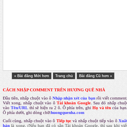
« Bài đăng Mới hơn
Trang chủ
Bài đăng Cũ hơn »
CÁCH NHẬP COMMENT TRÊN HƯƠNG QUÊ NHÀ
Đầu tiên, nhấp chuột vào ô
Nhập nhận xét của bạn
rồi viết comment
Viết xong, nhấp chuột vào ô
Tài khoản Google
.
Sau đó nhấp chuộ
vào
Tên/URL
thì sẽ hiện ra 2 ô. Ô phía trên, ghi
Họ và tên
của bạn
Ô phía dưới, ghi dòng chữ:
huongquenha.com
Cuối cùng, nhấp chuột vào ô
Tiếp tục
và nhấp chuột tiếp vào ô
Xuấ
bản
là xong.
(Nếu bạn đã có sẵn Tài khoản Google, thì sau khi viế