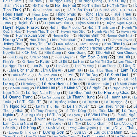
H
Hồ Lê Diêm
(1)
Hồ Nam
(1)
Hồ Ngọc Diệp
(1)
Hồ Nhật Quang
(1)
Hồ Sĩ Duy
(1)
H
Thanh Ngân
(10)
Hồ Thế Phất
(3)
Hồ Thế Hà
(2)
Hồ Thế Sinh
(1)
Hồ Tĩnh Tâm
(1)
Tịnh Thuỷ
(21)
Hồ Xuân Thu
(3)
Hồ Vũ Khánh Linh
(1)
Hội Nhà văn TP. HCM
(1
Hồng Hạnh
(3)
Hồng Phúc
(8)
Hồng Tâm
(10)
Huệ Triệu
(3
Hồng Liễu
(1)
HUMICHI
(5)
Huy Nguyên
(15)
Huy Vọng
(17)
Huy Vũ
(1)
Huyết Kiệt
(1)
Huỳnh D
Huỳnh Gia
(18)
Thảo
(1)
Huỳnh Kim Bửu
(1)
Huỳnh Minh Lệ
(2)
Huỳnh Ngọc Nga
(1
Huỳnh Ngọc Phước
(29)
Huỳnh Như Phương
(1)
Huỳnh Thanh Lan
(1)
Huỳnh Th
Quỳnh Nga
(1)
Huỳnh Thúy Thúy
(1)
Huỳnh Văn Diệu
(1)
Huỳnh Văn Mỹ
(1)
Huỳnh Vă
Huỳnh Xuân Sơn
(3)
Hương Đình
(4)
Yên
(1)
Hương Đêm
(1)
Hương Quê Nhà
(1
Hương Văn
(6)
James Dylan
(4)
Hửu Thỉnh
(1)
Irina Polianxkaia
(1)
James Joyce
(1
Jeffrey Thai
(9)
Jerry Thu Trà
(7)
Kha Tiệm Ly
(4)
Kai Hoàng
(1)
Kate Chopin
(1)
Kh
Khổng Trường Chiến
(3)
Xuân
(1)
Khán Võ
(2)
Khảo Mai
(1)
khoa học
(1)
Khổng Vĩn
Kiến Giang
(12)
Kim Chuôn
Nguyên
(1)
KỊCH BẢN
(1)
Kiên Giang
(1)
Kiều Huệ
(1)
Kim Sơn Giang
(22)
(4)
Kim Ngoan
(15)
Kim Tiết
(10
Kim Dung
(2)
Kim Quyên
(1)
Ký sự
(14)
Kim Yến
(1)
Kỳ Nam
(2)
Lã Bố
(1)
La Hán
(1)
La Mai Thi Gia
(1)
Lạc Thảo
(1
Lam Giang
(3)
Lãng D
Lại Ngọc Thư
(1)
Lan Anh
(1)
Lan Phương
(1)
Lan Thanh
(1)
Lâm Trú
(6)
Lâm Bích Thuỷ
(8)
Lâm Cẩm Ái
(3)
Lâm Hạ
(11)
Lâm Huy Nhuận
(1)
(30)
Lê Đình Danh
(79
Lê Ân
(5)
Lê Bá Duy
(9)
Lâm Xuân Vi
(1)
Lâu Văn Mua
(1)
Lê Đức Lang
(13)
Lệ Hằng
(3)
Lê Hoà
Lê Đức Hoàng Vân
(1)
Lê Giang Trần
(1)
Lê Hứa Huyền Trân
(39)
Lương
(4)
Lê Hoàng
(2)
Lê Khánh Luận
(1)
Lê Minh Chán
Lê Minh Hải
(3)
Lê Minh Vũ
(3)
Lê Ngân
(3)
(1)
Lê Minh Dung
(2)
Lê Ngọc Phái
(1)
L
Lê Phương Châu
(30
Lê Ngũ Nam Phong
(11)
Lê Nhựt Triết
(8)
Ngọc Trác
(1)
Lê Quang Trạng
(23)
Lê Thanh Hùng
(34)
Lê Thanh My
(8)
Lê Sa Long
(2)
L
L
Lê Thị Cẩm Tú
(6)
Thấu
(1)
Lê Thị Hồng Thắm
(1)
Lê Thị Kim
(1)
Lê Thị Ngọc Lệ
(1)
Thị Ngọc Nữ
(33)
Lê Thị Xuyên
(13)
Lê Thiếu Nhơn
(15)
L
Lê Thị Thu Hiền
(1)
Thống Nhất
(6)
Lê Tiến Mợi
(6)
Lê Trọn
Lê Thụy Phương
(2)
Lê Tiến Dũng
(1)
Nghĩa
(3)
Lê Tuân
(4)
Lê Văn Hiếu
(12)
Lê Văn Ngă
Lê Trung Hiếu
(1)
Lê Uyên
(1)
(3)
Lê Vinh
(4)
Linh Lan
(7)
Lin
Lê Vi Thuỷ
(1)
Lê Xuân Tiến
(1)
Lindsay Polak
(1)
Lan (Quảng Nam)
(8)
Linh Phương
(3)
Long Khánh
(4)
Linh Thy
(2)
Long Vương
(1
Lữ Hồng
(3)
Lương Duyên Thắn
luân hồi
(1)
Lư Nhất Vũ
(1)
Lương Cẩm Quyên
(1)
Lương Sơn
(27)
(3)
Lưu Ly
(6)
Lưu Quang Minh
(15)
Lương Đình Khoa
(1)
Lư
Lý Khánh Vinh
(15)
Thành Tựu
(1)
Lưu Thị Mười
(2)
Lưu Xuân Cảnh
(2)
Lý Thành Lon