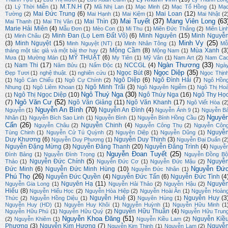
M.T.N.H
(7)
(1)
Lý Thời Miễn
(1)
Mã Nhị Lan
(1)
Mạc Minh
(2)
Mạc Tố Hồng
(1)
Mạ
Mai Đức Trung
(6)
Mai Loan
(12)
Tường
(2)
Mai Hạnh
(1)
Mai Kiệm
(1)
Mai Nhật
(2
Mai Tuyết
(37)
Mang Viên Long
(63
Mai Thìn
(3)
Mai Thanh
(1)
Mai Thị Vân
(1)
Marie Hải Miên
(4)
Mẫu Đơn
(1)
Mèo Con
(1)
Mi Thu
(1)
Miên Đức Thắng
(2)
Miên Lin
Minh Đan (Lọ Lem Đất Võ)
(6)
Minh Nguyên
(15)
Minh Nguyễ
(1)
Minh Châu
(2)
Minh Vy
(25)
(3)
Minh Nguyệt
(15)
Minh Nguyệt (NT)
(1)
Minh Nhân Tông
(1)
Mỗ
Mộng Cầm
(8)
Mùa Xanh
(3
tháng một tác giả và một bài thơ hay
(2)
Mộng Nam
(1)
MỸ THUẬT
(6)
Mưa
(1)
Mường Mán
(1)
My Tiên
(1)
Mỹ Vân
(1)
Nam Art
(2)
Nam Ca
Ngàn Thương
(33)
Nam Thi
(17)
NCCGL
(4)
(1)
Năm Bửu
(1)
Nấm Độc
(1)
Ngà
Ngọc Diệp
(35)
Ngọc Bút
(8)
Đẹp Tươi
(1)
nghệ thuật.
(1)
nghiên cứu
(1)
Ngọc Thịn
Ngô Diệp
(6)
Ngô Đình Hải
(7)
(1)
Ngô Càn Chiểu
(1)
Ngô Cự Chính
(2)
Ngô Hồn
Ngô Minh Trãi
(3)
Nhung
(1)
Ngô Liêm Khoan
(1)
Ngô Nguyên Ngiễm
(1)
Ngô Thị Ho
Ngô Thuý Nga
(30)
Ngô Thị Ngọc Diệp
(10)
Ngô Thúy Nga
(16)
Ngô Thy Họ
(1)
Ngô Văn Cư
(52)
(7)
Ngô Văn Giảng
(11)
Ngô Văn Khanh
(17)
Ngô Viết Hòa
(2
Nguyễn An Bình
(70)
Nguyễn An Đình
(4)
Nguyễn
(1)
Nguyễn Ánh 9
(1)
Nguyễn B
Nguyê
Nhân
(1)
Nguyễn Bích Sao Linh
(1)
Nguyễn Bình
(1)
Nguyễn Bính Hồng Cầu
(2)
Cẩn
(26)
Nguyễn Chinh
(4)
Nguyễn Châu
(2)
Nguyễn Công Thụ
(2)
Nguyễn Côn
Nguyễ
Tùng Chinh
(1)
Nguyễn Cử Tú Quỳnh
(2)
Nguyên Diệp
(1)
Nguyễn Dũng
(1)
Duy Khương
(6)
Nguyễn Duy Thịnh
(3)
Nguyễn Duy Phương
(1)
Nguyễn Đại Duẩn
(2
Nguyễn Đặng Mừng
(3)
Nguyễn Đăng Thanh
(20)
Nguyễn Đăng Trình
(4)
Nguyễ
Nguyễn Đoan Tuyết
(25)
Đình Bảng
(1)
Nguyễn Đình Trọng
(1)
Nguyễn Đồng Bộ
Nguyễn Đức Chính
(5)
Nguyễ
Thảo
(1)
Nguyễn Đức Cơ
(1)
Nguyễn Đức Mậu
(2)
Nguyễn Đứ
Đức Minh
(6)
Nguyễn Đức Minh Hùng
(10)
Nguyễn Đức Nhân
(1)
Phú Thọ
(26)
Nguyễn Đức Quyền
(4)
Nguyễn Đức Tấn
(6)
Nguyễn Đức Tình
(4
Nguyên Hạ
(11)
Nguyễ
Nguyễn Gia Long
(1)
Nguyễn Hải Thảo
(2)
Nguyễn Hậu
(2)
Hiếu
(8)
Nguyễn Hiếu Học
(2)
Nguyễn Hòa Hiệp
(2)
Nguyễn Hoài Ân
(1)
Nguyễn Hoàn
Nguyễn Huệ
(3)
Nguyễn Huy
(3
Thức
(2)
Nguyễn Hồng Diệu
(1)
Nguyên Hùng
(1)
Nguyễn Huy (HD)
(1)
Nguyễn Huy Khôi
(1)
Nguyễn Huỳnh
(1)
Nguyễn Hữu Minh
(1
Nguyễn Hữu Thuần
(4)
Nguyễn Hữu Phú
(1)
Nguyễn Hữu Quý
(2)
Nguyễn Hữu Trun
Nguyễn Khoa Đăng
(51)
Nguyễn Kiề
(2)
Nguyễn Khiêm
(1)
Nguyễn Kiều Lam
(2)
Phương
(3)
Nguyễn Kim Hương
(7)
Nguyễ
Nguyễn Kim Thịnh
(1)
Nguyễn Lam
(2)