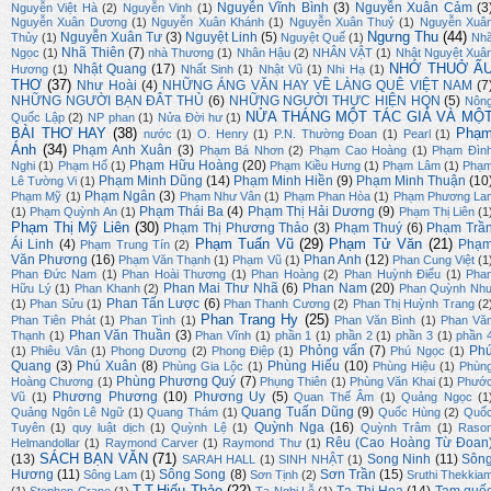
Nguyễn Vĩnh Bình
(3)
Nguyễn Xuân Cảm
(3
Nguyễn Việt Hà
(2)
Nguyễn Vinh
(1)
Nguyễn Xuân Dương
(1)
Nguyễn Xuân Khánh
(1)
Nguyễn Xuân Thuỷ
(1)
Nguyễn Xuâ
Ngưng Thu
(44)
Nguyễn Xuân Tư
(3)
Nguyệt Linh
(5)
Thủy
(1)
Nguyệt Quế
(1)
Nh
Nhã Thiên
(7)
Ngọc
(1)
nhà Thương
(1)
Nhân Hậu
(2)
NHÂN VẬT
(1)
Nhật Nguyệt Xuâ
NHỚ THUỞ Ấ
Nhật Quang
(17)
Hương
(1)
Nhất Sinh
(1)
Nhật Vũ
(1)
Nhi Hạ
(1)
THƠ
(37)
Như Hoài
(4)
NHỮNG ÁNG VĂN HAY VỀ LÀNG QUÊ VIỆT NAM
(7
NHỮNG NGƯỜI BẠN ĐÂT THỦ
(6)
NHỮNG NGƯỜI THỰC HIỆN HQN
(5)
Nôn
NỬA THÁNG MỘT TÁC GIẢ VÀ MỘ
Quốc Lập
(2)
NP phan
(1)
Nửa Đời hư
(1)
BÀI THƠ HAY
(38)
Phạ
nước
(1)
O. Henry
(1)
P.N. Thường Đoan
(1)
Pearl
(1)
Ánh
(34)
Phạm Anh Xuân
(3)
Phạm Bá Nhơn
(2)
Phạm Cao Hoàng
(1)
Phạm Đìn
Phạm Hữu Hoàng
(20)
Nghi
(1)
Phạm Hổ
(1)
Phạm Kiều Hưng
(1)
Phạm Lâm
(1)
Phạ
Phạm Minh Dũng
(14)
Phạm Minh Hiền
(9)
Phạm Minh Thuận
(10
Lê Tường Vi
(1)
Phạm Ngân
(3)
Phạm Mỹ
(1)
Phạm Như Vân
(1)
Phạm Phan Hòa
(1)
Phạm Phương La
Phạm Thái Ba
(4)
Phạm Thị Hải Dương
(9)
(1)
Phạm Quỳnh An
(1)
Phạm Thị Liên
(1
Phạm Thị Mỹ Liên
(30)
Phạm Thị Phương Thảo
(3)
Phạm Thuý
(6)
Phạm Trầ
Phạm Tuấn Vũ
(29)
Phạm Tử Văn
(21)
Ái Linh
(4)
Phạ
Phạm Trung Tín
(2)
Văn Phương
(16)
Phan Anh
(12)
Phạm Văn Thạnh
(1)
Phạm Vũ
(1)
Phan Cung Việt
(1
Phan Đức Nam
(1)
Phan Hoài Thương
(1)
Phan Hoàng
(2)
Phan Huỳnh Điểu
(1)
Pha
Phan Mai Thư Nhã
(6)
Phan Nam
(20)
Hữu Lý
(1)
Phan Khanh
(2)
Phan Quỳnh Nh
Phan Tấn Lược
(6)
(1)
Phan Sửu
(1)
Phan Thanh Cương
(2)
Phan Thị Huỳnh Trang
(2
Phan Trang Hy
(25)
Phan Tiên Phát
(1)
Phan Tình
(1)
Phan Văn Bình
(1)
Phan Vă
Phan Văn Thuần
(3)
Thạnh
(1)
Phan Vĩnh
(1)
phần 1
(1)
phần 2
(1)
phần 3
(1)
phần 
Phỏng vấn
(7)
Ph
(1)
Phiêu Vân
(1)
Phong Dương
(2)
Phong Điệp
(1)
Phú Ngọc
(1)
Quang
(3)
Phú Xuân
(8)
Phùng Hiếu
(10)
Phùng Gia Lộc
(1)
Phùng Hiệu
(1)
Phùn
Phùng Phương Quý
(7)
Hoàng Chương
(1)
Phụng Thiên
(1)
Phùng Văn Khai
(1)
Phướ
Phương Phương
(10)
Phương Uy
(5)
Vũ
(1)
Quan Thế Âm
(1)
Quảng Ngọc
(1
Quang Tuấn Dũng
(9)
Quảng Ngôn Lê Ngữ
(1)
Quang Thám
(1)
Quốc Hùng
(2)
Quố
Quỳnh Nga
(16)
Tuyên
(1)
quy luật dịch
(1)
Quỳnh Lệ
(1)
Quỳnh Trâm
(1)
Raso
Rêu (Cao Hoàng Từ Đoan
Helmandollar
(1)
Raymond Carver
(1)
Raymond Thư
(1)
SÁCH BẠN VĂN
(71)
(13)
Song Ninh
(11)
Sôn
SARAH HALL
(1)
SINH NHẬT
(1)
Hương
(11)
Sông Song
(8)
Sơn Trần
(15)
Sông Lam
(1)
Sơn Tịnh
(2)
Sruthi Thekkia
T.T.Hiếu Thảo
(22)