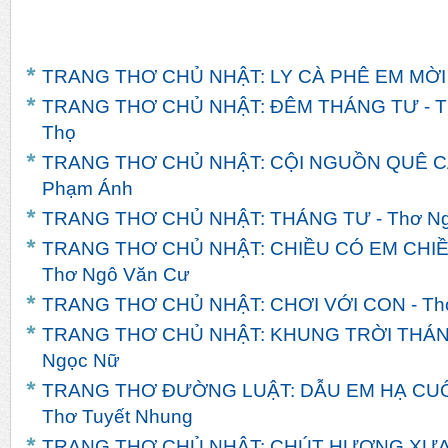
TRANG THƠ CHỦ NHẬT: LY CÀ PHÊ EM MỜI -
TRANG THƠ CHỦ NHẬT: ĐÊM THÁNG TƯ - T
Thọ
TRANG THƠ CHỦ NHẬT: CỘI NGUỒN QUÊ CÁ
Phạm Ánh
TRANG THƠ CHỦ NHẬT: THÁNG TƯ - Thơ Ng
TRANG THƠ CHỦ NHẬT: CHIỀU CÓ EM CHIỀ
Thơ Ngô Văn Cư
TRANG THƠ CHỦ NHẬT: CHƠI VỚI CON - Th
TRANG THƠ CHỦ NHẬT: KHUNG TRỜI THÁNG 
Ngọc Nữ
TRANG THƠ ĐƯỜNG LUẬT: DẪU EM HẠ CUỐI
Thơ Tuyết Nhung
TRANG THƠ CHỦ NHẬT: CHÚT HƯƠNG XƯA - 