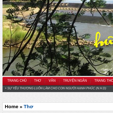
TRANG CHỦ
THƠ
VĂN
TRUYỆN NGẮN
TRANG TH
+ SỰ YÊU THƯƠNG LUÔN LÀM CHO CON NGƯỜI HẠNH PHÚC (N.H.D)
Home »
Thơ