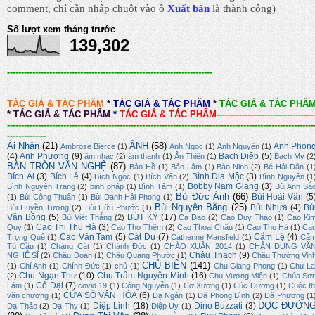
comment, chỉ cần nhấp chuột vào ô
Xuất bản
là thành công
)
Số lượt xem tháng trước
139,302
-------------------------------------------------------------------------
TÁC GIẢ & TÁC PHẨM
*
TÁC GIẢ & TÁC PHẨM
*
TÁC GIẢ & TÁC PHẨ
*
TÁC GIẢ & TÁC PHẨM
*
TÁC GIẢ & TÁC PHẨM
-----------------------------------
-------------------------------------------------------------------------------------------------------------
--------------
Ái Nhân
(21)
ẢNH
(58)
Anh Phon
Ambrose Bierce
(1)
Anh Ngọc
(1)
Anh Nguyên
(1)
(4)
Anh Phương
(9)
Bạch Diệp
(5)
âm nhạc
(2)
âm thanh
(1)
Ân Thiên
(1)
Bách Mỵ
(2
BÀN TRÒN VĂN NGHỆ
(87)
Bảo Hồ
(1)
Bảo Lâm
(1)
Bảo Ninh
(2)
Bé Hải Dân
(1
Bích Ái
(3)
Bích Lê
(4)
Bình Địa Mộc
(3)
Bích Ngọc
(1)
Bích Vân
(2)
Bình Nguyên
(1
Bobby Nam Giang
(3)
Bình Nguyên Trang
(2)
binh pháp
(1)
Bình Tâm
(1)
Bùi Anh Sắ
Bùi Đức Ánh
(66)
Bùi Hoài Vân
(5
(1)
Bùi Công Thuấn
(1)
Bùi Danh Hải Phong
(1)
Bùi Nguyên Bằng
(25)
Bùi Nhựa
(4)
Bù
Bùi Huyền Tương
(2)
Bùi Hữu Phước
(1)
Văn Bồng
(5)
BÚT KÝ
(17)
Bùi Việt Thắng
(2)
Ca Dao
(2)
Cao Duy Thảo
(1)
Cao Ki
Cao Thị Thu Hà
(3)
Quy
(1)
Cao Thọ Thêm
(2)
Cao Thoại Châu
(1)
Cao Thu Hà
(1)
Ca
Cao Văn Tam
(5)
Cát Du
(7)
Cẩm Lệ
(4)
Trọng Quế
(1)
Catherine Mansfield
(1)
Cẩ
Tú Cầu
(1)
Chàng Cát
(1)
Chánh Đức
(1)
CHÀO XUÂN 2014
(1)
CHÂN DUNG VĂ
Châu Thạch
(9)
NGHỆ SĨ
(2)
Châu Đoàn
(1)
Châu Quang Phước
(1)
Châu Thường Vin
CHỦ BIÊN
(141)
(1)
Chí Anh
(1)
Chính Đức
(1)
chủ
(1)
Chu Giang Phong
(1)
Chu La
Chu Ngạn Thư
(10)
Chu Trầm Nguyên Minh
(16)
(2)
Chu Vương Miện
(1)
Chúa Sơ
Cỏ Dại
(7)
Lâm
(1)
covid 19
(1)
Công Nguyễn
(1)
Cơ Xương
(1)
Cúc Dương
(1)
Cuộc th
CỬA SỔ VĂN HÓA
(6)
văn chương
(1)
Dạ Ngân
(1)
Dã Phong Bình
(2)
Dã Phương
(1
DỌC ĐƯỜN
Diệp Linh
(18)
Dino Buzzati
(3)
Dạ Thảo
(2)
Dạ Thy
(1)
Diệp Uy
(1)