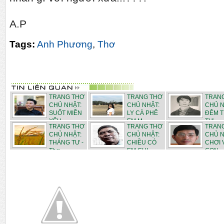
A.P
Tags:
Anh Phương
,
Thơ
TRANG THƠ
TRANG THƠ
TRAN
CHỦ NHẬT:
CHỦ NHẬT:
CHỦ N
SUỐT MIỀN
LY CÀ PHÊ
ĐÊM 
YÊU -...
EM M...
TƯ - ...
TRANG THƠ
TRANG THƠ
TRAN
CHỦ NHẬT:
CHỦ NHẬT:
CHỦ N
THÁNG TƯ -
CHIỀU CÓ
CHƠI 
Thơ ...
EM CHI...
CON - .