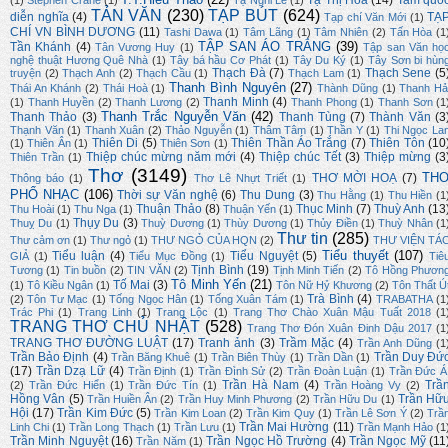
Tạ Thị Hoa
(14)
Tam quố
(1)
Stephen Crane
(1)
Tạ Nghi Lễ
(1)
TẢN VĂN
(230)
TẠP BÚT
(624)
diễn nghĩa
(4)
TẠ
Tạp chí Văn Mới
(1)
CHÍ VN BÌNH DƯƠNG
(11)
Tashi Dawa
(1)
Tâm Lãng
(1)
Tâm Nhiên
(2)
Tấn Hòa
(1
TẬP SAN ÁO TRẮNG
(39)
Tần Khánh
(4)
Tân Vương Huy
(1)
Tập san Văn họ
nghệ thuật Hương Quê Nhà
(1)
Tây bá hầu Cơ Phát
(1)
Tây Du Ký
(1)
Tây Sơn bi hùn
Thạch Đà
(7)
Thạch Sene
(5
truyện
(2)
Thạch Anh
(2)
Thạch Cầu
(1)
Thạch Lam
(1)
Thanh Bình Nguyên
(27)
Thái An Khánh
(2)
Thái Hoà
(1)
Thành Dũng
(1)
Thanh Hả
Thanh Minh
(4)
(1)
Thanh Huyền
(2)
Thanh Lương
(2)
Thanh Phong
(1)
Thanh Sơn
(1
Thanh Trắc Nguyễn Văn
(42)
Thanh Thảo
(3)
Thanh Tùng
(7)
Thành Văn
(3
Thạnh Văn
(1)
Thanh Xuân
(2)
Thảo Nguyễn
(1)
Thâm Tâm
(1)
Thần Y
(1)
Thi Ngọc La
Thiên Di
(5)
Thiên Thần Áo Trắng
(7)
Thiên Tôn
(10
(1)
Thiên Ân
(1)
Thiên Sơn
(1)
Thiệp chúc mừng năm mới
(4)
Thiệp chúc Tết
(3)
Thiệp mừng
(3
Thiên Trần
(1)
Thơ
(3149)
TH
THƠ MỜI HOẠ
(7)
Thông báo
(1)
Thơ Lê Nhựt Triết
(1)
PHỔ NHẠC
(106)
Thời sự Văn nghệ
(6)
Thu Dung
(3)
Thu Hằng
(1)
Thu Hiền
(1
Thuận Thảo
(8)
Thục Minh
(7)
Thuỳ Anh
(13
Thu Hoài
(1)
Thu Nga
(1)
Thuận Yến
(1)
Thụy Du
(3)
Thuỵ Du
(1)
Thuỳ Dương
(1)
Thùy Dương
(1)
Thủy Điền
(1)
Thuỳ Nhân
(1
Thư tin
(285)
Thư cảm ơn
(1)
Thư ngỏ
(1)
THƯ NGỎ CỦA HQN
(2)
THƯ VIỆN TÁ
Tiểu thuyết
(107)
Tiểu luận
(4)
Tiểu Nguyệt
(5)
GIẢ
(1)
Tiểu Mục Đồng
(1)
Tiê
Tịnh Bình
(19)
Tương
(1)
Tin buồn
(2)
TIN VĂN
(2)
Tịnh Minh Tiến
(2)
Tô Hồng Phươn
Tô Minh Yến
(21)
Tố Mai
(3)
(1)
Tô Kiều Ngân
(1)
Tôn Nữ Hỷ Khương
(2)
Tôn Thất Ú
Trà Bình
(4)
(2)
Tôn Tư Mạc
(1)
Tống Ngọc Hân
(1)
Tống Xuân Tám
(1)
TRABATHA
(1
Trác Phi
(1)
Trang Linh
(1)
Trang Lộc
(1)
Trang Thơ Chào Xuân Mậu Tuất 2018
(1
TRANG THƠ CHỦ NHẬT
(528)
Trang Thơ Đón Xuân Đinh Dậu 2017
(1
TRANG THƠ ĐƯỜNG LUẬT
(17)
Tranh ảnh
(3)
Trầm Mặc
(4)
Trần Anh Dũng
(1
Trần Bảo Định
(4)
Trần Duy Đứ
Trần Băng Khuê
(1)
Trần Biên Thùy
(1)
Trần Dần
(1)
(17)
Trần Dzạ Lữ
(4)
Trần Định
(1)
Trần Đình Sử
(2)
Trần Đoàn Luận
(1)
Trần Đức Á
Trần Hà Nam
(4)
Trầ
(2)
Trần Đức Hiển
(1)
Trần Đức Tín
(1)
Trần Hoàng Vy
(2)
Hồng Vân
(5)
Trần Hữ
Trần Huiền Ân
(2)
Trần Huy Minh Phương
(2)
Trần Hữu Du
(1)
Hội
(17)
Trần Kim Đức
(5)
Trần Kim Loan
(2)
Trần Kim Quy
(1)
Trần Lê Sơn Ý
(2)
Trầ
Trần Mai Hường
(11)
Linh Chi
(1)
Trần Long Thạch
(1)
Trần Lưu
(1)
Trần Mạnh Hảo
(1
Trần Minh Nguyệt
(16)
Trần Ngọc Hồ Trường
(4)
Trần Ngọc Mỹ
(11
Trần Năm
(1)