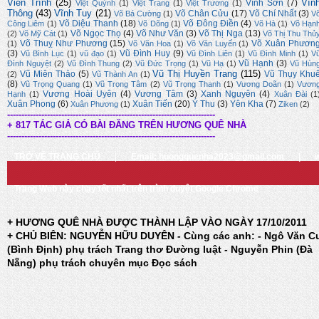
Viễn Trình
(25)
Vĩn
Vĩnh Sơn
(7)
Việt Quỳnh
(1)
Việt Trang
(1)
Việt Trương
(1)
Thông
(43)
Vĩnh Tuy
(21)
Võ Chân Cửu
(17)
Võ Chí Nhất
(3)
Võ Bá Cường
(1)
V
Võ Diệu Thanh
(18)
Võ Đông Điền
(4)
Công Liêm
(1)
Võ Dõng
(1)
Võ Hà
(1)
Võ Hạn
Võ Ngọc Thọ
(4)
Võ Như Văn
(3)
Võ Thị Nga
(13)
(2)
Võ Mỹ Cát
(1)
Võ Thị Thu Thủ
Võ Thuỵ Như Phương
(15)
Võ Xuân Phươn
(1)
Võ Văn Hoa
(1)
Võ Văn Luyến
(1)
(3)
Vũ Đình Huy
(9)
Vũ Bình Lục
(1)
vũ đạo
(1)
Vũ Đình Liên
(1)
Vũ Đình Minh
(1)
V
Vũ Hạnh
(3)
Đình Nguyệt
(2)
Vũ Đình Thung
(2)
Vũ Đức Trọng
(1)
Vũ Hạ
(1)
Vũ Hùn
Vũ Thị Huyền Trang
(115)
Vũ Miên Thảo
(5)
Vũ Thụy Khu
(2)
Vũ Thành An
(1)
(8)
Vũ Trọng Quang
(1)
Vũ Trọng Tâm
(2)
Vũ Trọng Thanh
(1)
Vương Doãn
(1)
Vươn
Vương Hoài Uyên
(4)
Vương Tâm
(3)
Xanh Nguyên
(4)
Hạnh
(1)
Xuân Đài
(1
Xuân Phong
(6)
Xuân Tiến
(20)
Ý Thu
(3)
Yên Kha
(7)
Xuân Phương
(1)
Ziken
(2)
-------------------------------------------------------------------------
+ 817 TÁC GIẢ CÓ BÀI ĐĂNG TRÊN HƯƠNG QUÊ NHÀ
-------------------------------------------------------------------------
TRỞ VỀ TRANG CHỦ
|
Email: huongquenha2023@gmail.com
|
Trang Web này chạy tốt nhất trên trình duyệt Google Chrome
+ HƯƠNG QUÊ NHÀ ĐƯỢC THÀNH LẬP VÀO NGÀY 17/10/2011
+ CHỦ BIÊN: NGUYỄN HỮU DUYÊN - Cùng các anh: - Ngô Văn C
(Bình Định) phụ trách Trang thơ Đường luật - Nguyễn Phin (Đà
Nẵng) phụ trách chuyên mục Đọc sách