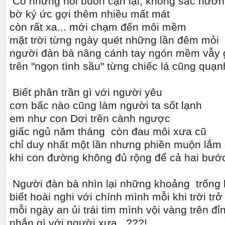
Có những nỗi buồn cặn lại, không sắc hươ
bờ ký ức gợi thêm nhiều mất mát
còn rất xa... mới chạm đến môi mềm
mặt trời từng ngày quét những lần đêm mỏi
người đàn bà nâng cánh tay ngón mềm vẫy 
trên "ngọn tình sầu" từng chiếc lá cũng quạn
Biết phân trần gì với người yêu
cơn bấc nào cũng làm người ta sốt lạnh
em như con Dơi trên cành ngược
giấc ngủ năm tháng còn đau môi xưa cũ
chỉ duy nhất một lần nhưng phiền muộn lắm
khi con đường không đủ rộng để cả hai bước
Người đàn bà nhìn lại những khoảng trống l
biết hoài nghi với chính mình mỗi khi trời trở
mỗi ngày an ủi trái tim mình vội vàng trên đỉ
nhắn gì với người xưa...???!