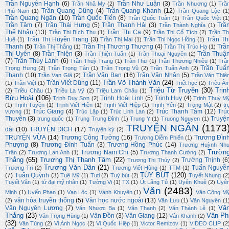
Trần Nguyên Hạnh
(6)
Trần Như Luận
(3)
Trần Nhã My
(2)
Trần Nhương
(1)
Trầ
Trần Quang Dũng
(4)
Trần Quang Khanh
(12)
Phù Nam
(1)
Trần Quang Lộc
(1
Trần Quang Ngân
(10)
Trần Quốc Tiến
(8)
Trần Quốc Toàn
(1)
Trần Quốc Việt
(1
Trần Tâm
(7)
Trần Thái Hưng
(5)
Trần Thanh Hải
(3)
Trầ
Trần Thành Nghĩa
(1)
Thế Nhân
(13)
Trần Thi Ca
(9)
Trần Thị Bích Thu
(1)
Trần Thị Cổ Tích
(2)
Trần Th
Trần Thị Huyền Trang
(3)
Trần Th
Huệ
(1)
Trần Thị Mai
(1)
Trần Thị Ngọc Hồng
(1)
Thanh
(5)
Trần Thị Thương Thương
(4)
Trầ
Trần Thị Thắng
(1)
Trần Thị Trúc Hạ
(1)
Thị Uyên
(8)
Trần Thiện
(3)
Trần Thuậ
Trần Thiện Tuấn
(1)
Trần Thoại Nguyên
(2)
(7)
Trần Thúy Lành
(6)
Trần Thuỳ Trang
(1)
Trần Thư
(1)
Trần Thương Nhiều
(1)
Trầ
Trần Tuấ
Trọng Hưng
(2)
Trần Trọng Tân
(1)
Trần Trọng Vũ
(2)
Trần Tuấn Anh
(2)
Thanh
(10)
Trần Văn Bạn
(16)
Trần Văn Nhân
(5)
Trần Vạn Giã
(2)
Trần Văn Thiê
Trần Võ Thành Văn
(24)
Trần Viết Dũng
(11)
(1)
Trần Việt
(1)
Triết học
(2)
Triều Â
Triệu Từ Truyền
(30)
Trịn
(2)
Triều Châu
(1)
Triều La Vỹ
(2)
Triệu Lam Châu
(1)
Bửu Hoài
(106)
Trịnh Hoài Linh
(5)
Trịnh Huy
(4)
Trịnh Duy Sơn
(2)
Trịnh Thuỳ M
(1)
Trịnh Tuyên
(1)
Trịnh Viết Hiền
(1)
Trịnh Viết Hiệp
(1)
Trịnh Yến
(2)
Trọng Mật
(2)
tr
Trúc Giang
(4)
Trúc Thanh Tâm
(12)
Trú
vương
(1)
Trúc Lập
(1)
Trúc Linh Lan
(2)
Thuyên
(3)
Truyệ
trung quốc
(1)
Trung Trung Đỉnh
(1)
Trung Y
(1)
Truong Nguyen
(1)
TRUYỆN NGẮN
(1173
dài
(10)
TRUYỆN DỊCH
(17)
Truyện ký
(2)
TRUYỆN VỪA
(14)
Trương Công Tưởng
(16)
Trương Đìn
Trương Diễm Phiến
(1)
Phượng
(8)
Trương Đình Tuấn
(3)
Trương Hồng Phúc
(14)
Trương Huỳnh Nh
Trườn
Trương Nam Chi
(5)
Trân
(2)
Trương Lan Anh
(1)
Trương Thanh Cường
(2)
Thắng
(65)
Trương Thị Thanh Tâm
(22)
Trường Thịnh
(6
Trương Thị Thúy
(2)
Trương Văn Dân
(21)
Tuấn Nguyễ
Trương Tri
(2)
Trương Viết Hùng
(1)
TTM
(1)
TÙY BÚT
(120)
(7)
Tuấn Quỳnh
(3)
Tuệ Mỹ
(1)
Tuti
(2)
Tuỳ bút
(2)
Tuyết Nhung
(2
Tuyết Vân
(1)
tứ đại mỹ nhân
(1)
Tường Vi
(1)
TX
(1)
Út Lãng Tử
(1)
Uyên Khuê
(2)
Uyê
Văn
(2483)
Minh
(1)
Uyển Phan
(1)
Vạn Lộc
(1)
Vành Khuyên
(1)
Văn Công M
văn hóa truyền thống
(5)
Văn học nước ngoài
(13)
(2)
Văn Lưu
(1)
Văn Nguyên
(1
Vă
Văn Nguyên Lương
(7)
Văn Nhược Ba
(1)
Văn Thạnh
(2)
Văn Thành Lê
(1)
Thắng
(23)
Vân Ph
Vân Đồn
(3)
Vân Giang
(12)
Văn Trọng Hùng
(1)
Vân Khanh
(2)
(32)
Vân Tùng
(2)
Vi Ánh Ngọc
(2)
Vi Quốc Hiệp
(1)
Victor Remizov
(1)
VIDEO CLIP
(2