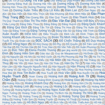
(29)
Dung Thị Vân
(28)
Duy Phạm
(6)
Du Tử Lê
(1)
Duy Bằng
(1)
Dương Diệu Min
Dương Hằng
(7)
Dương Kim Nhi
(4
(1)
Dương Đăng Huệ
(1)
Dương Hải Yến
(2)
Dương Thành Thái
(3)
Dương Kim Thoa
(1)
Dương Phương Vinh
(1)
Dương Thị Yế
Dương Xuân Triều
(6)
Dzạ Lữ Kiều
(6)
Đàm Lan
(17)
Trinh
(2)
Đan Ngọc
(2)
đạ
Đào Phạ
đức
(2)
Đào Hiền
(2)
Đào Hữu Thức
(2)
Đào Khương
(2)
Đào Minh Hiệp
(2)
Thuỳ Trang
(82)
Đào Thanh Hoà
(14)
Đào Quang Bắc
(1)
Đào Quý Thạnh
(1)
Đà
Đào Văn Đạt
(31)
Đào Thị Thu Hiền
(3)
Đào Viết Bửu
(7)
Thị Quý Thanh
(1)
Đặn
Đặng Quốc Khán
Châu Long
(1)
Đặng Diệu Thoa
(1)
Đăng Đăng
(1)
Đăng Huỳnh
(1)
(8)
Đặng Quý Địch
(3)
Đặng Tấn Tới
(2)
Đặng Thị Hoa
(2)
Đặng Thị Xuân
(1)
Đặn
Đặng Tường Vy
(3)
Đặn
Toán
(1)
Đăng Trình
(1)
Đặng Văn Sử
(1)
Đặng Việt Trinh
(1)
Xuân Xuyến
(9)
Đin
ĐIỂM BÁO
(2)
Điêu Thuyền
(1)
Đinh Lốc
(2)
Đình Thậm
(1)
Vương Khanh
(4)
Đoàn Thị Minh Hiệp
(4)
Đoàn Khương Duy
(1)
Đoàn Tình
(1)
Đoà
ĐỌC SÁCH
(30)
Đỗ Chiến Thắng
(6)
Đỗ Duy Hoàn
Tuyết Thu
(1)
Đoản văn
(1)
(15)
Đỗ Hồng Ngọc
(5)
Đỗ KIm Dung
(1)
Đỗ Phu
(1)
Đỗ Quyên
(2)
Đỗ Tâm Linh
(1)
Đ
Tấn Đạt
(2)
Đỗ Thị Kim Hải
(2)
Đỗ Trúc Hàn
(1)
Đỗ Văn Tiến
(1)
Đỗ Xuân Phương
(1)
Đứ
Đức Tiên
(3)
Elena Pucillo Truong
(6)
Gian
Linh
(1)
gan jing world
(1)
Ghi chép
(2)
Đình
(8)
Giang Hiền Sơn
(6)
Giáo dục
(1)
Guy de Maupassant
(1)
Hà Đoàn
(2)
Hạ L
Hạ Thi
(3)
(1)
Hà Nguyên
(2)
Hà Nhi
(1)
Hà Nhữ Uyên
(2)
Hà Phi Phượng
(1)
Hà Thị Th
Hải Miên
(3)
Hả
Hằng
(1)
Hà Tùng Sơn
(1)
Hải Điểu
(1)
Hải Phong
(2)
Hải Thăng
(1)
Thuỵ
(6)
Hàn Du Tử
(17)
Hải Yến
(2)
Hàm Sơn
(1)
Hàn Dã Thảo
(2)
Hàn Hữu Yên
(1
Hàn Phong Vũ
(19)
Hàn Lâm
(1)
Hãn Nguyên Nguyễn Nhã
(1)
Hàn Nguyệt
(1)
Hàn Tí
(1)
Hạng Vũ
(1)
Hậu Cốc Ngang
(1)
Hậu Đậu
(1)
Hiếu Dũng
(1)
Hoa Hướng Dương
(1
Hoà
Hoa Tím Buồn
(4)
Hoà Văn
(10)
Hoa Mai
(2)
Hoa Tuyết
(2)
Hoa Xuyến Chi
(1)
Huyền Thanh
(53)
Hoàng Anh 79
(26)
Hoàn
Hoàng Anh
(6)
Hoan Giang
(1)
Chẩm
(53)
Hoàng Giao
(4)
Hoàng Hạ Miê
Hoàng Chẫm
(1)
Hoàng Đình Quang
(2)
(6)
Hoàng Khánh Duy
(5)
Hoàng Hữu
(1)
Hoàng Kim
(1)
Hoàng Kim Chi
(1)
Hoàng Ki
Hoàng Linh
(6)
Hoàng Lộc
(8)
Oanh
(2)
Hoàng Long
(2)
Hoàng Mẫn
(1)
Hoàng Min
Hoàng Ngọc Xuân
(4)
Tường
(2)
Hoàng Nghĩa Lược
(1)
Hoàng Nguyên
(1)
Hoàng Ph
Hoàng Thị Nhã
(8)
Ngọc Tường
(1)
Hoàng Thảo Chi
(1)
Hoàng Thị Bích Hà
(1)
Hoàn
Hoàng Trọng Quý
(9)
Thị Thu Thủy
(2)
Hoàng Trang
(1)
Hoàng Trần
(1)
Hoàng Trọn
thắng
(1)
Hoàng Tuấn Sơn
(1)
Hoàng Tuyên
(2)
Hoàng Vũ Thuật
(1)
Hoàng Xuân Hiến
(1
Hồ Bích Ngọc
(4)
Hoàng Xuân Niên
(1)
Hồ Bích Vân
(2)
Hồ Đắc Thiếu Anh
(1)
Hồ Hải
(2