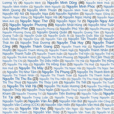
Nguyễn Minh Dũng
(46)
Lương Vỵ
(4)
Nguyên Minh
(1)
Nguyễn Minh Hoà
(1
Nguyễn Minh Phúc
(47)
Nguyễ
Nguyễn Minh Khiêm
(1)
Nguyễn Minh Nguyệt
(1)
Minh Quang
(5)
Nguyễn Minh Thuận
(9)
Nguyễn Minh Toàn
(1)
Nguyễn Mỳ
(1
Nguyễn Mỹ Nữ
(3)
Nguyễn Nga
(14)
Nguyễn Nghiêm
(3)
Nguyễn Ngọc Dũng
(1
Nguyễn Ngọc Hà
(4)
Nguyễn Ngọc Hưng
(6)
Nguyễn Ngọc Đặng
(1)
Nguyễn Ngọ
Nguyễn Ngọc Thơ
(31)
Nguyễn Nguy An
Nguyễn Ngọc Tư
(5)
Minh Anh
(1)
(21)
Nguyễn Nguyên Phượng
(69)
Nguyễn Nhật Hùng
(4)
Nguyễn Như Tuấ
Nguyễn Phin
(30)
(14)
Nguyễn Phú Yên
(8)
Nguyên Phong
(1)
Nguyễn Phượng
(2
Nguyễn Quang Quân
(8)
Nguyễn Phương Dung
(2)
Nguyễn Quang Tâm
(2)
Nguyễ
Quang Tuấn
(1)
Nguyễn Quân
(2)
Nguyễn Quốc Ái
(1)
Nguyễn Quốc Bảo
(1)
Nguyễ
Nguyễn Tấn Thuyên
(3)
Nguyễ
Quốc Đông
(1)
Nguyễn Quy
(2)
Nguyên Tâm
(1)
Nguyễn Thái Huy
(35)
Nguyễn Thàn
Thái An
(3)
Nguyễn Thái Dương
(6)
Công
(48)
Nguyễn Thành Giang
(22)
Nguyễn Than
Nguyễn Thanh Hải
(1)
Huyền
(8)
Nguyễn Thành Nhân
(18
Nguyễn Thanh Mừng
(1)
Nguyễn Thánh Ngã
(1)
Nguyễn Thanh Tuấn
(7)
Nguyễn Thanh Xuân
(2)
Nguyễn Thế Kiên
(1)
Nguyễn Thế K
Nguyễn Thị Cẩm Thuỳ
(3
(1)
Nguyễn Thị Ánh Huỳnh
(2)
Nguyễn Thị Bích Phượng
(2)
Nguyễn Thị Diệu Hiền
(3)
Nguyễn Thị Hằn
Nguyễn Thị Chi
(2)
Nguyễn Thị Hải
(1)
(7)
Nguyễn Thị Hồng Đào
(10)
Nguyễn Thị Hậu
(1)
Nguyễn Thị Huệ
(1)
Nguyễn Th
Nguyễn Thị Mây
(127)
Kim Huệ
(2)
Nguyễn Thị Ngọc Hải
(1)
Nguyễn Thị Ngọc Se
Nguyễn Thị Phụng
(27)
Nguyễn Thị Như Tâm
(3)
Nguyễn Thị Thanh Bình
(6
(2)
Nguyễn Thị Thành Nhân
(1)
Nguyễn Thị Thanh Toàn
(1)
Nguyễn Thị Thanh Xuân
(1
Nguyễn Thị Thu Ba
(23)
Nguyễ
Nguyễn Thị Thu Hiền
(1)
Nguyễn Thị Thu Hoài
(1)
Thị Thu Thuý
(3)
Nguyễn Thị Thùy Linh
(3)
Nguyễn Thị Tiết
(3)
Nguyễn Thị Tuyế
Nguyễn Thị Việt Hà
(39)
Nguyễn Thị Xuân Hương
(14)
(1)
Nguyễn Thu Hằng
(1
Nguyễn Thủy
(4)
Nguyễn Thúy Ngân
(13)
Nguyễn Thườn
Nguyễn Thuý Quỳnh
(2)
Nguyễ
Kham
(3)
Nguyễn Tiến Đường
(8)
Nguyễn Thượng Trí
(2)
Nguyễn Trần
(1)
Trí Tài
(40)
Nguyễn Trọng Luân
(2)
Nguyễn Trung
(1)
Nguyễn Trung Nguyên
(1
Nguyễn Văn Ân
(68)
Nguyễn Tuyển
(4)
Nguyễn Văn Bút
(6)
Nguyễn Văn Công
(2
Nguyễn Văn Cường (CCK)
(4)
Nguyễn Văn Hiến
(5)
Nguyễn Văn Hoà
(5)
Nguyễ
Nguyễn Văn Học
(55)
Văn Hòa
(2)
Nguyễn Văn Ngọc
(1)
Nguyễn Văn Thanh
(1
Nguyễn Văn Thảo
(17)
Nguyễn Văn Thành
(1)
Nguyễn Văn Toan
(1)
Nguyên Vi
(1