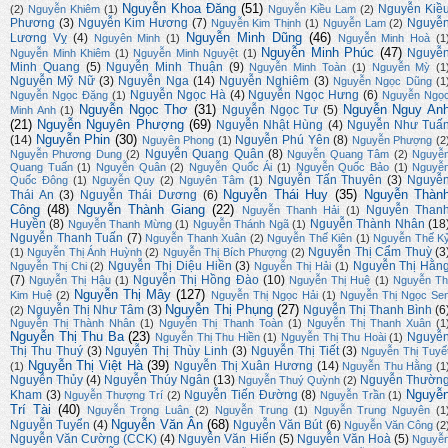
Nguyễn Khoa Đăng
(51)
Nguyễn Kiề
(2)
Nguyễn Khiêm
(1)
Nguyễn Kiều Lam
(2)
Phương
(3)
Nguyễn Kim Hương
(7)
Nguyễ
Nguyễn Kim Thịnh
(1)
Nguyễn Lam
(2)
Nguyễn Minh Dũng
(46)
Lương Vỵ
(4)
Nguyên Minh
(1)
Nguyễn Minh Hoà
(1
Nguyễn Minh Phúc
(47)
Nguyễ
Nguyễn Minh Khiêm
(1)
Nguyễn Minh Nguyệt
(1)
Minh Quang
(5)
Nguyễn Minh Thuận
(9)
Nguyễn Minh Toàn
(1)
Nguyễn Mỳ
(1
Nguyễn Mỹ Nữ
(3)
Nguyễn Nga
(14)
Nguyễn Nghiêm
(3)
Nguyễn Ngọc Dũng
(1
Nguyễn Ngọc Hà
(4)
Nguyễn Ngọc Hưng
(6)
Nguyễn Ngọc Đặng
(1)
Nguyễn Ngọ
Nguyễn Ngọc Thơ
(31)
Nguyễn Nguy An
Nguyễn Ngọc Tư
(5)
Minh Anh
(1)
(21)
Nguyễn Nguyên Phượng
(69)
Nguyễn Nhật Hùng
(4)
Nguyễn Như Tuấ
Nguyễn Phin
(30)
(14)
Nguyễn Phú Yên
(8)
Nguyên Phong
(1)
Nguyễn Phượng
(2
Nguyễn Quang Quân
(8)
Nguyễn Phương Dung
(2)
Nguyễn Quang Tâm
(2)
Nguyễ
Quang Tuấn
(1)
Nguyễn Quân
(2)
Nguyễn Quốc Ái
(1)
Nguyễn Quốc Bảo
(1)
Nguyễ
Nguyễn Tấn Thuyên
(3)
Nguyễ
Quốc Đông
(1)
Nguyễn Quy
(2)
Nguyên Tâm
(1)
Nguyễn Thái Huy
(35)
Nguyễn Thàn
Thái An
(3)
Nguyễn Thái Dương
(6)
Công
(48)
Nguyễn Thành Giang
(22)
Nguyễn Than
Nguyễn Thanh Hải
(1)
Huyền
(8)
Nguyễn Thành Nhân
(18
Nguyễn Thanh Mừng
(1)
Nguyễn Thánh Ngã
(1)
Nguyễn Thanh Tuấn
(7)
Nguyễn Thanh Xuân
(2)
Nguyễn Thế Kiên
(1)
Nguyễn Thế K
Nguyễn Thị Cẩm Thuỳ
(3
(1)
Nguyễn Thị Ánh Huỳnh
(2)
Nguyễn Thị Bích Phượng
(2)
Nguyễn Thị Diệu Hiền
(3)
Nguyễn Thị Hằn
Nguyễn Thị Chi
(2)
Nguyễn Thị Hải
(1)
(7)
Nguyễn Thị Hồng Đào
(10)
Nguyễn Thị Hậu
(1)
Nguyễn Thị Huệ
(1)
Nguyễn Th
Nguyễn Thị Mây
(127)
Kim Huệ
(2)
Nguyễn Thị Ngọc Hải
(1)
Nguyễn Thị Ngọc Se
Nguyễn Thị Phụng
(27)
Nguyễn Thị Như Tâm
(3)
Nguyễn Thị Thanh Bình
(6
(2)
Nguyễn Thị Thành Nhân
(1)
Nguyễn Thị Thanh Toàn
(1)
Nguyễn Thị Thanh Xuân
(1
Nguyễn Thị Thu Ba
(23)
Nguyễ
Nguyễn Thị Thu Hiền
(1)
Nguyễn Thị Thu Hoài
(1)
Thị Thu Thuý
(3)
Nguyễn Thị Thùy Linh
(3)
Nguyễn Thị Tiết
(3)
Nguyễn Thị Tuyế
Nguyễn Thị Việt Hà
(39)
Nguyễn Thị Xuân Hương
(14)
(1)
Nguyễn Thu Hằng
(1
Nguyễn Thủy
(4)
Nguyễn Thúy Ngân
(13)
Nguyễn Thườn
Nguyễn Thuý Quỳnh
(2)
Nguyễ
Kham
(3)
Nguyễn Tiến Đường
(8)
Nguyễn Thượng Trí
(2)
Nguyễn Trần
(1)
Trí Tài
(40)
Nguyễn Trọng Luân
(2)
Nguyễn Trung
(1)
Nguyễn Trung Nguyên
(1
Nguyễn Văn Ân
(68)
Nguyễn Tuyển
(4)
Nguyễn Văn Bút
(6)
Nguyễn Văn Công
(2
Nguyễn Văn Cường (CCK)
(4)
Nguyễn Văn Hiến
(5)
Nguyễn Văn Hoà
(5)
Nguyễ