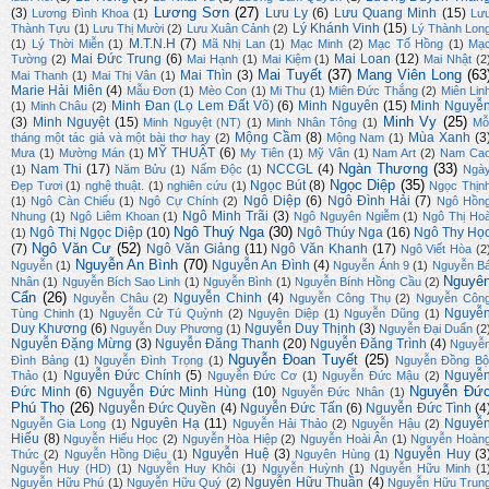
Lương Sơn
(27)
(3)
Lưu Ly
(6)
Lưu Quang Minh
(15)
Lương Đình Khoa
(1)
Lư
Lý Khánh Vinh
(15)
Thành Tựu
(1)
Lưu Thị Mười
(2)
Lưu Xuân Cảnh
(2)
Lý Thành Lon
M.T.N.H
(7)
(1)
Lý Thời Miễn
(1)
Mã Nhị Lan
(1)
Mạc Minh
(2)
Mạc Tố Hồng
(1)
Mạ
Mai Đức Trung
(6)
Mai Loan
(12)
Tường
(2)
Mai Hạnh
(1)
Mai Kiệm
(1)
Mai Nhật
(2
Mai Tuyết
(37)
Mang Viên Long
(63
Mai Thìn
(3)
Mai Thanh
(1)
Mai Thị Vân
(1)
Marie Hải Miên
(4)
Mẫu Đơn
(1)
Mèo Con
(1)
Mi Thu
(1)
Miên Đức Thắng
(2)
Miên Lin
Minh Đan (Lọ Lem Đất Võ)
(6)
Minh Nguyên
(15)
Minh Nguyễ
(1)
Minh Châu
(2)
Minh Vy
(25)
(3)
Minh Nguyệt
(15)
Minh Nguyệt (NT)
(1)
Minh Nhân Tông
(1)
Mỗ
Mộng Cầm
(8)
Mùa Xanh
(3
tháng một tác giả và một bài thơ hay
(2)
Mộng Nam
(1)
MỸ THUẬT
(6)
Mưa
(1)
Mường Mán
(1)
My Tiên
(1)
Mỹ Vân
(1)
Nam Art
(2)
Nam Ca
Ngàn Thương
(33)
Nam Thi
(17)
NCCGL
(4)
(1)
Năm Bửu
(1)
Nấm Độc
(1)
Ngà
Ngọc Diệp
(35)
Ngọc Bút
(8)
Đẹp Tươi
(1)
nghệ thuật.
(1)
nghiên cứu
(1)
Ngọc Thịn
Ngô Diệp
(6)
Ngô Đình Hải
(7)
(1)
Ngô Càn Chiểu
(1)
Ngô Cự Chính
(2)
Ngô Hồn
Ngô Minh Trãi
(3)
Nhung
(1)
Ngô Liêm Khoan
(1)
Ngô Nguyên Ngiễm
(1)
Ngô Thị Ho
Ngô Thuý Nga
(30)
Ngô Thị Ngọc Diệp
(10)
Ngô Thúy Nga
(16)
Ngô Thy Họ
(1)
Ngô Văn Cư
(52)
(7)
Ngô Văn Giảng
(11)
Ngô Văn Khanh
(17)
Ngô Viết Hòa
(2
Nguyễn An Bình
(70)
Nguyễn An Đình
(4)
Nguyễn
(1)
Nguyễn Ánh 9
(1)
Nguyễn B
Nguyê
Nhân
(1)
Nguyễn Bích Sao Linh
(1)
Nguyễn Bình
(1)
Nguyễn Bính Hồng Cầu
(2)
Cẩn
(26)
Nguyễn Chinh
(4)
Nguyễn Châu
(2)
Nguyễn Công Thụ
(2)
Nguyễn Côn
Nguyễ
Tùng Chinh
(1)
Nguyễn Cử Tú Quỳnh
(2)
Nguyên Diệp
(1)
Nguyễn Dũng
(1)
Duy Khương
(6)
Nguyễn Duy Thịnh
(3)
Nguyễn Duy Phương
(1)
Nguyễn Đại Duẩn
(2
Nguyễn Đặng Mừng
(3)
Nguyễn Đăng Thanh
(20)
Nguyễn Đăng Trình
(4)
Nguyễ
Nguyễn Đoan Tuyết
(25)
Đình Bảng
(1)
Nguyễn Đình Trọng
(1)
Nguyễn Đồng Bộ
Nguyễn Đức Chính
(5)
Nguyễ
Thảo
(1)
Nguyễn Đức Cơ
(1)
Nguyễn Đức Mậu
(2)
Nguyễn Đứ
Đức Minh
(6)
Nguyễn Đức Minh Hùng
(10)
Nguyễn Đức Nhân
(1)
Phú Thọ
(26)
Nguyễn Đức Quyền
(4)
Nguyễn Đức Tấn
(6)
Nguyễn Đức Tình
(4
Nguyên Hạ
(11)
Nguyễ
Nguyễn Gia Long
(1)
Nguyễn Hải Thảo
(2)
Nguyễn Hậu
(2)
Hiếu
(8)
Nguyễn Hiếu Học
(2)
Nguyễn Hòa Hiệp
(2)
Nguyễn Hoài Ân
(1)
Nguyễn Hoàn
Nguyễn Huệ
(3)
Nguyễn Huy
(3
Thức
(2)
Nguyễn Hồng Diệu
(1)
Nguyên Hùng
(1)
Nguyễn Huy (HD)
(1)
Nguyễn Huy Khôi
(1)
Nguyễn Huỳnh
(1)
Nguyễn Hữu Minh
(1
Nguyễn Hữu Thuần
(4)
Nguyễn Hữu Phú
(1)
Nguyễn Hữu Quý
(2)
Nguyễn Hữu Trun