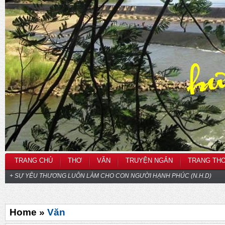
TRANG CHỦ
THƠ
VĂN
TRUYỆN NGẮN
TRANG TH
+ SỰ YÊU THƯƠNG LUÔN LÀM CHO CON NGƯỜI HẠNH PHÚC (N.H.D)
Home »
Văn