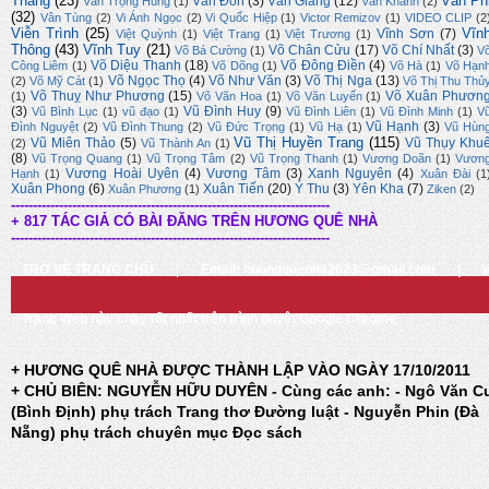
Thắng
(23)
Vân Ph
Vân Đồn
(3)
Vân Giang
(12)
Văn Trọng Hùng
(1)
Vân Khanh
(2)
(32)
Vân Tùng
(2)
Vi Ánh Ngọc
(2)
Vi Quốc Hiệp
(1)
Victor Remizov
(1)
VIDEO CLIP
(2
Viễn Trình
(25)
Vĩn
Vĩnh Sơn
(7)
Việt Quỳnh
(1)
Việt Trang
(1)
Việt Trương
(1)
Thông
(43)
Vĩnh Tuy
(21)
Võ Chân Cửu
(17)
Võ Chí Nhất
(3)
Võ Bá Cường
(1)
V
Võ Diệu Thanh
(18)
Võ Đông Điền
(4)
Công Liêm
(1)
Võ Dõng
(1)
Võ Hà
(1)
Võ Hạn
Võ Ngọc Thọ
(4)
Võ Như Văn
(3)
Võ Thị Nga
(13)
(2)
Võ Mỹ Cát
(1)
Võ Thị Thu Thủ
Võ Thuỵ Như Phương
(15)
Võ Xuân Phươn
(1)
Võ Văn Hoa
(1)
Võ Văn Luyến
(1)
(3)
Vũ Đình Huy
(9)
Vũ Bình Lục
(1)
vũ đạo
(1)
Vũ Đình Liên
(1)
Vũ Đình Minh
(1)
V
Vũ Hạnh
(3)
Đình Nguyệt
(2)
Vũ Đình Thung
(2)
Vũ Đức Trọng
(1)
Vũ Hạ
(1)
Vũ Hùn
Vũ Thị Huyền Trang
(115)
Vũ Miên Thảo
(5)
Vũ Thụy Khu
(2)
Vũ Thành An
(1)
(8)
Vũ Trọng Quang
(1)
Vũ Trọng Tâm
(2)
Vũ Trọng Thanh
(1)
Vương Doãn
(1)
Vươn
Vương Hoài Uyên
(4)
Vương Tâm
(3)
Xanh Nguyên
(4)
Hạnh
(1)
Xuân Đài
(1
Xuân Phong
(6)
Xuân Tiến
(20)
Ý Thu
(3)
Yên Kha
(7)
Xuân Phương
(1)
Ziken
(2)
-------------------------------------------------------------------------
+ 817 TÁC GIẢ CÓ BÀI ĐĂNG TRÊN HƯƠNG QUÊ NHÀ
-------------------------------------------------------------------------
TRỞ VỀ TRANG CHỦ
|
Email: huongquenha2023@gmail.com
|
Trang Web này chạy tốt nhất trên trình duyệt Google Chrome
+ HƯƠNG QUÊ NHÀ ĐƯỢC THÀNH LẬP VÀO NGÀY 17/10/2011
+ CHỦ BIÊN: NGUYỄN HỮU DUYÊN - Cùng các anh: - Ngô Văn C
(Bình Định) phụ trách Trang thơ Đường luật - Nguyễn Phin (Đà
Nẵng) phụ trách chuyên mục Đọc sách