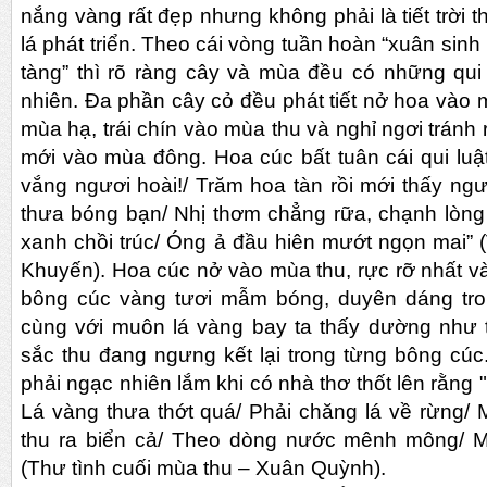
nắng vàng rất đẹp nhưng không phải
là tiết trời
lá phát triển. Theo cái vòng tuần hoàn “xuân sinh
tàng” thì rõ ràng cây và mùa đều có những qui l
nhiên. Đa phần cây cỏ đều phát tiết nở hoa vào 
mùa hạ, trái chín vào mùa thu và nghỉ ngơi trán
mới vào mùa đông. Hoa cúc bất tuân cái qui luậ
vắng ngươi hoài!/ Trăm hoa tàn rồi mới thấy ngư
thưa bóng bạn/ Nhị thơm chẳng rữa, chạnh lòng
xanh chồi trúc/ Óng ả đầu hiên mướt ngọn mai”
Khuyến). Hoa cúc nở vào mùa thu, rực rỡ nhất 
bông cúc vàng tươi mẫm bóng, duyên dáng tro
cùng với muôn lá vàng bay ta thấy dường như t
sắc thu đang ngưng kết lại trong từng bông cúc
phải ngạc nhiên lắm khi có nhà thơ thốt lên rằng 
Lá vàng thưa thớt quá/ Phải chăng lá về rừng/ 
thu ra biển cả/ Theo dòng nước mênh mông/ 
(Thư tình cuối mùa thu – Xuân Quỳnh).