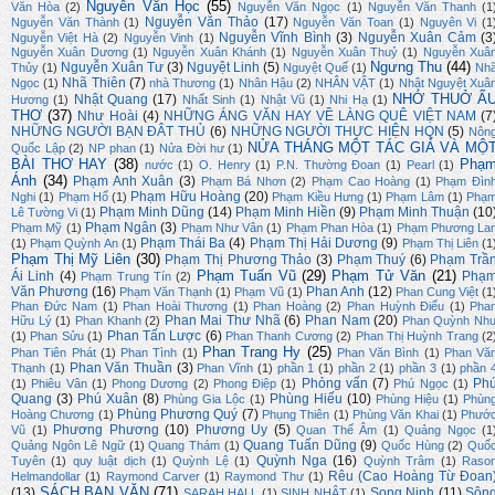
Nguyễn Văn Học
(55)
Văn Hòa
(2)
Nguyễn Văn Ngọc
(1)
Nguyễn Văn Thanh
(1
Nguyễn Văn Thảo
(17)
Nguyễn Văn Thành
(1)
Nguyễn Văn Toan
(1)
Nguyên Vi
(1
Nguyễn Vĩnh Bình
(3)
Nguyễn Xuân Cảm
(3
Nguyễn Việt Hà
(2)
Nguyễn Vinh
(1)
Nguyễn Xuân Dương
(1)
Nguyễn Xuân Khánh
(1)
Nguyễn Xuân Thuỷ
(1)
Nguyễn Xuâ
Ngưng Thu
(44)
Nguyễn Xuân Tư
(3)
Nguyệt Linh
(5)
Thủy
(1)
Nguyệt Quế
(1)
Nh
Nhã Thiên
(7)
Ngọc
(1)
nhà Thương
(1)
Nhân Hậu
(2)
NHÂN VẬT
(1)
Nhật Nguyệt Xuâ
NHỚ THUỞ Ấ
Nhật Quang
(17)
Hương
(1)
Nhất Sinh
(1)
Nhật Vũ
(1)
Nhi Hạ
(1)
THƠ
(37)
Như Hoài
(4)
NHỮNG ÁNG VĂN HAY VỀ LÀNG QUÊ VIỆT NAM
(7
NHỮNG NGƯỜI BẠN ĐÂT THỦ
(6)
NHỮNG NGƯỜI THỰC HIỆN HQN
(5)
Nôn
NỬA THÁNG MỘT TÁC GIẢ VÀ MỘ
Quốc Lập
(2)
NP phan
(1)
Nửa Đời hư
(1)
BÀI THƠ HAY
(38)
Phạ
nước
(1)
O. Henry
(1)
P.N. Thường Đoan
(1)
Pearl
(1)
Ánh
(34)
Phạm Anh Xuân
(3)
Phạm Bá Nhơn
(2)
Phạm Cao Hoàng
(1)
Phạm Đìn
Phạm Hữu Hoàng
(20)
Nghi
(1)
Phạm Hổ
(1)
Phạm Kiều Hưng
(1)
Phạm Lâm
(1)
Phạ
Phạm Minh Dũng
(14)
Phạm Minh Hiền
(9)
Phạm Minh Thuận
(10
Lê Tường Vi
(1)
Phạm Ngân
(3)
Phạm Mỹ
(1)
Phạm Như Vân
(1)
Phạm Phan Hòa
(1)
Phạm Phương La
Phạm Thái Ba
(4)
Phạm Thị Hải Dương
(9)
(1)
Phạm Quỳnh An
(1)
Phạm Thị Liên
(1
Phạm Thị Mỹ Liên
(30)
Phạm Thị Phương Thảo
(3)
Phạm Thuý
(6)
Phạm Trầ
Phạm Tuấn Vũ
(29)
Phạm Tử Văn
(21)
Ái Linh
(4)
Phạ
Phạm Trung Tín
(2)
Văn Phương
(16)
Phan Anh
(12)
Phạm Văn Thạnh
(1)
Phạm Vũ
(1)
Phan Cung Việt
(1
Phan Đức Nam
(1)
Phan Hoài Thương
(1)
Phan Hoàng
(2)
Phan Huỳnh Điểu
(1)
Pha
Phan Mai Thư Nhã
(6)
Phan Nam
(20)
Hữu Lý
(1)
Phan Khanh
(2)
Phan Quỳnh Nh
Phan Tấn Lược
(6)
(1)
Phan Sửu
(1)
Phan Thanh Cương
(2)
Phan Thị Huỳnh Trang
(2
Phan Trang Hy
(25)
Phan Tiên Phát
(1)
Phan Tình
(1)
Phan Văn Bình
(1)
Phan Vă
Phan Văn Thuần
(3)
Thạnh
(1)
Phan Vĩnh
(1)
phần 1
(1)
phần 2
(1)
phần 3
(1)
phần 
Phỏng vấn
(7)
Ph
(1)
Phiêu Vân
(1)
Phong Dương
(2)
Phong Điệp
(1)
Phú Ngọc
(1)
Quang
(3)
Phú Xuân
(8)
Phùng Hiếu
(10)
Phùng Gia Lộc
(1)
Phùng Hiệu
(1)
Phùn
Phùng Phương Quý
(7)
Hoàng Chương
(1)
Phụng Thiên
(1)
Phùng Văn Khai
(1)
Phướ
Phương Phương
(10)
Phương Uy
(5)
Vũ
(1)
Quan Thế Âm
(1)
Quảng Ngọc
(1
Quang Tuấn Dũng
(9)
Quảng Ngôn Lê Ngữ
(1)
Quang Thám
(1)
Quốc Hùng
(2)
Quố
Quỳnh Nga
(16)
Tuyên
(1)
quy luật dịch
(1)
Quỳnh Lệ
(1)
Quỳnh Trâm
(1)
Raso
Rêu (Cao Hoàng Từ Đoan
Helmandollar
(1)
Raymond Carver
(1)
Raymond Thư
(1)
SÁCH BẠN VĂN
(71)
(13)
Song Ninh
(11)
Sôn
SARAH HALL
(1)
SINH NHẬT
(1)