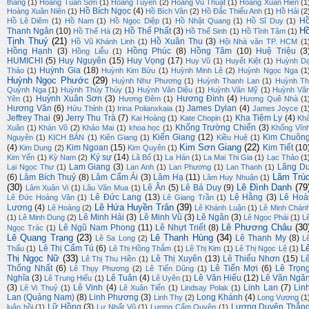
thắng
(1)
Hoàng Tuấn Sơn
(1)
Hoàng Tuyên
(2)
Hoàng Vũ Thuật
(1)
Hoàng Xuân Hiến
(1
Hồ Bích Ngọc
(4)
Hoàng Xuân Niên
(1)
Hồ Bích Vân
(2)
Hồ Đắc Thiếu Anh
(1)
Hồ Hải
(2
H
Hồ Lê Diêm
(1)
Hồ Nam
(1)
Hồ Ngọc Diệp
(1)
Hồ Nhật Quang
(1)
Hồ Sĩ Duy
(1)
H
Thanh Ngân
(10)
Hồ Thế Phất
(3)
Hồ Thế Hà
(2)
Hồ Thế Sinh
(1)
Hồ Tĩnh Tâm
(1)
Tịnh Thuỷ
(21)
Hồ Xuân Thu
(3)
Hồ Vũ Khánh Linh
(1)
Hội Nhà văn TP. HCM
(1
Hồng Hạnh
(3)
Hồng Phúc
(8)
Hồng Tâm
(10)
Huệ Triệu
(3
Hồng Liễu
(1)
HUMICHI
(5)
Huy Nguyên
(15)
Huy Vọng
(17)
Huy Vũ
(1)
Huyết Kiệt
(1)
Huỳnh D
Huỳnh Gia
(18)
Thảo
(1)
Huỳnh Kim Bửu
(1)
Huỳnh Minh Lệ
(2)
Huỳnh Ngọc Nga
(1
Huỳnh Ngọc Phước
(29)
Huỳnh Như Phương
(1)
Huỳnh Thanh Lan
(1)
Huỳnh Th
Quỳnh Nga
(1)
Huỳnh Thúy Thúy
(1)
Huỳnh Văn Diệu
(1)
Huỳnh Văn Mỹ
(1)
Huỳnh Vă
Huỳnh Xuân Sơn
(3)
Hương Đình
(4)
Yên
(1)
Hương Đêm
(1)
Hương Quê Nhà
(1
Hương Văn
(6)
James Dylan
(4)
Hửu Thỉnh
(1)
Irina Polianxkaia
(1)
James Joyce
(1
Jeffrey Thai
(9)
Jerry Thu Trà
(7)
Kha Tiệm Ly
(4)
Kai Hoàng
(1)
Kate Chopin
(1)
Kh
Khổng Trường Chiến
(3)
Xuân
(1)
Khán Võ
(2)
Khảo Mai
(1)
khoa học
(1)
Khổng Vĩn
Kiến Giang
(12)
Kim Chuôn
Nguyên
(1)
KỊCH BẢN
(1)
Kiên Giang
(1)
Kiều Huệ
(1)
Kim Sơn Giang
(22)
(4)
Kim Ngoan
(15)
Kim Tiết
(10
Kim Dung
(2)
Kim Quyên
(1)
Ký sự
(14)
Kim Yến
(1)
Kỳ Nam
(2)
Lã Bố
(1)
La Hán
(1)
La Mai Thi Gia
(1)
Lạc Thảo
(1
Lam Giang
(3)
Lãng D
Lại Ngọc Thư
(1)
Lan Anh
(1)
Lan Phương
(1)
Lan Thanh
(1)
Lâm Trú
(6)
Lâm Bích Thuỷ
(8)
Lâm Cẩm Ái
(3)
Lâm Hạ
(11)
Lâm Huy Nhuận
(1)
(30)
Lê Đình Danh
(79
Lê Ân
(5)
Lê Bá Duy
(9)
Lâm Xuân Vi
(1)
Lâu Văn Mua
(1)
Lê Đức Lang
(13)
Lệ Hằng
(3)
Lê Hoà
Lê Đức Hoàng Vân
(1)
Lê Giang Trần
(1)
Lê Hứa Huyền Trân
(39)
Lương
(4)
Lê Hoàng
(2)
Lê Khánh Luận
(1)
Lê Minh Chán
Lê Minh Hải
(3)
Lê Minh Vũ
(3)
Lê Ngân
(3)
(1)
Lê Minh Dung
(2)
Lê Ngọc Phái
(1)
L
Lê Phương Châu
(30
Lê Ngũ Nam Phong
(11)
Lê Nhựt Triết
(8)
Ngọc Trác
(1)
Lê Quang Trạng
(23)
Lê Thanh Hùng
(34)
Lê Thanh My
(8)
Lê Sa Long
(2)
L
L
Lê Thị Cẩm Tú
(6)
Thấu
(1)
Lê Thị Hồng Thắm
(1)
Lê Thị Kim
(1)
Lê Thị Ngọc Lệ
(1)
Thị Ngọc Nữ
(33)
Lê Thị Xuyên
(13)
Lê Thiếu Nhơn
(15)
L
Lê Thị Thu Hiền
(1)
Thống Nhất
(6)
Lê Tiến Mợi
(6)
Lê Trọn
Lê Thụy Phương
(2)
Lê Tiến Dũng
(1)
Nghĩa
(3)
Lê Tuân
(4)
Lê Văn Hiếu
(12)
Lê Văn Ngă
Lê Trung Hiếu
(1)
Lê Uyên
(1)
(3)
Lê Vinh
(4)
Linh Lan
(7)
Lin
Lê Vi Thuỷ
(1)
Lê Xuân Tiến
(1)
Lindsay Polak
(1)
Lan (Quảng Nam)
(8)
Linh Phương
(3)
Long Khánh
(4)
Linh Thy
(2)
Long Vương
(1
Lữ Hồng
(3)
Lương Duyên Thắn
luân hồi
(1)
Lư Nhất Vũ
(1)
Lương Cẩm Quyên
(1)