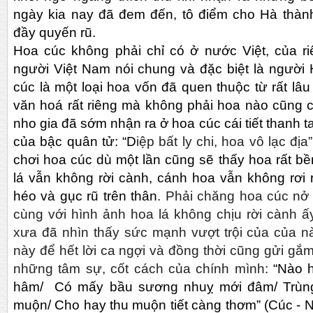
ngày kia nay đã đem đến, tô điểm cho Hà thà
đầy quyến rũ.
Hoa cúc không phải chỉ có ở nước Việt, của r
người Việt Nam nói chung và đặc biệt là người H
cúc là một loại hoa vốn đã quen thuộc từ rất lâ
văn hoá rất riêng mà không phải hoa nào cũng 
nho gia đã sớm nhận ra ở hoa cúc cái tiết thanh ta
của bậc quân tử: “D
iệp bất ly chi, hoa vô lạc địa”
chơi hoa cúc dù một lần cũng sẽ thấy hoa rất bề
lá vẫn không rời cành, cánh hoa vẫn không rơi 
héo và gục rũ trên thân
. Phải chăng hoa cúc nở
cùng với hình ảnh hoa lá không chịu rời cành ấ
xưa đã nhìn thấy sức mạnh vượt trội của của 
này để hết lời ca ngợi và đồng thời cũng gửi gắm,
những tâm sự, cốt cách của chính mình:
“Nào 
hâm/ Có mấy bầu sương nhuỵ mới đâm/ Trùng
muộn/ Cho hay thu muộn tiết càng thơm” (Cúc - N