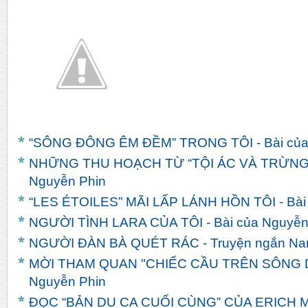
N...
“SÔNG ĐÔNG ÊM ĐỀM” TRONG TÔI - Bài của
NHỮNG THU HOẠCH TỪ “TỘI ÁC VÀ TRỪNG 
Nguyễn Phin
“LES ÉTOILES” MÃI LẤP LÁNH HỒN TÔI - Bài
NGƯỜI TÌNH LARA CỦA TÔI - Bài của Nguyễn
NGƯỜI ĐÀN BÀ QUÉT RÁC - Truyện ngắn Na
MỜI THAM QUAN "CHIẾC CẦU TRÊN SÔNG DR
Nguyễn Phin
ĐỌC “BẢN DU CA CUỐI CÙNG” CỦA ERICH