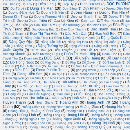
DỌC ĐƯỜN
Diệp Linh
(18)
Dino Buzzati
(3)
Dạ Thảo
(2)
Dạ Thy
(1)
Diệp Uy
(1)
(29)
Dung Thị Vân
(28)
Duy Phạm
(6)
Du Tử Lê
(1)
Duy Bằng
(1)
Dương Diệu Min
Dương Hằng
(7)
Dương Kim Nhi
(4
(1)
Dương Đăng Huệ
(1)
Dương Hải Yến
(2)
Dương Thành Thái
(3)
Dương Kim Thoa
(1)
Dương Phương Vinh
(1)
Dương Thị Yế
Dương Xuân Triều
(6)
Dzạ Lữ Kiều
(6)
Đàm Lan
(17)
Trinh
(2)
Đan Ngọc
(2)
đạ
Đào Phạ
đức
(2)
Đào Hiền
(2)
Đào Hữu Thức
(2)
Đào Khương
(2)
Đào Minh Hiệp
(2)
Thuỳ Trang
(82)
Đào Thanh Hoà
(14)
Đào Quang Bắc
(1)
Đào Quý Thạnh
(1)
Đà
Đào Văn Đạt
(31)
Đào Thị Thu Hiền
(3)
Đào Viết Bửu
(7)
Thị Quý Thanh
(1)
Đặn
Đặng Quốc Khán
Châu Long
(1)
Đặng Diệu Thoa
(1)
Đăng Đăng
(1)
Đăng Huỳnh
(1)
(8)
Đặng Quý Địch
(3)
Đặng Tấn Tới
(2)
Đặng Thị Hoa
(2)
Đặng Thị Xuân
(1)
Đặn
Đặng Tường Vy
(3)
Đặn
Toán
(1)
Đăng Trình
(1)
Đặng Văn Sử
(1)
Đặng Việt Trinh
(1)
Xuân Xuyến
(9)
Đin
ĐIỂM BÁO
(2)
Điêu Thuyền
(1)
Đinh Lốc
(2)
Đình Thậm
(1)
Vương Khanh
(4)
Đoàn Thị Minh Hiệp
(4)
Đoàn Khương Duy
(1)
Đoàn Tình
(1)
Đoà
ĐỌC SÁCH
(30)
Đỗ Chiến Thắng
(6)
Đỗ Duy Hoàn
Tuyết Thu
(1)
Đoản văn
(1)
(15)
Đỗ Hồng Ngọc
(5)
Đỗ KIm Dung
(1)
Đỗ Phu
(1)
Đỗ Quyên
(2)
Đỗ Tâm Linh
(1)
Đ
Tấn Đạt
(2)
Đỗ Thị Kim Hải
(2)
Đỗ Trúc Hàn
(1)
Đỗ Văn Tiến
(1)
Đỗ Xuân Phương
(1)
Đứ
Đức Tiên
(3)
Elena Pucillo Truong
(6)
Gian
Linh
(1)
gan jing world
(1)
Ghi chép
(2)
Đình
(8)
Giang Hiền Sơn
(6)
Giáo dục
(1)
Guy de Maupassant
(1)
Hà Đoàn
(2)
Hạ L
Hạ Thi
(3)
(1)
Hà Nguyên
(2)
Hà Nhi
(1)
Hà Nhữ Uyên
(2)
Hà Phi Phượng
(1)
Hà Thị Th
Hải Miên
(3)
Hả
Hằng
(1)
Hà Tùng Sơn
(1)
Hải Điểu
(1)
Hải Phong
(2)
Hải Thăng
(1)
Thuỵ
(6)
Hàn Du Tử
(17)
Hải Yến
(2)
Hàm Sơn
(1)
Hàn Dã Thảo
(2)
Hàn Hữu Yên
(1
Hàn Phong Vũ
(19)
Hàn Lâm
(1)
Hãn Nguyên Nguyễn Nhã
(1)
Hàn Nguyệt
(1)
Hàn Tí
(1)
Hạng Vũ
(1)
Hậu Cốc Ngang
(1)
Hậu Đậu
(1)
Hiếu Dũng
(1)
Hoa Hướng Dương
(1
Hoà
Hoa Tím Buồn
(4)
Hoà Văn
(10)
Hoa Mai
(2)
Hoa Tuyết
(2)
Hoa Xuyến Chi
(1)
Huyền Thanh
(53)
Hoàng Anh 79
(26)
Hoàn
Hoàng Anh
(6)
Hoan Giang
(1)
Chẩm
(53)
Hoàng Giao
(4)
Hoàng Hạ Miê
Hoàng Chẫm
(1)
Hoàng Đình Quang
(2)
(6)
Hoàng Khánh Duy
(5)
Hoàng Hữu
(1)
Hoàng Kim
(1)
Hoàng Kim Chi
(1)
Hoàng Ki
Hoàng Linh
(6)
Hoàng Lộc
(8)
Oanh
(2)
Hoàng Long
(2)
Hoàng Mẫn
(1)
Hoàng Min
Hoàng Ngọc Xuân
(4)
Tường
(2)
Hoàng Nghĩa Lược
(1)
Hoàng Nguyên
(1)
Hoàng Ph
Hoàng Thị Nhã
(8)
Ngọc Tường
(1)
Hoàng Thảo Chi
(1)
Hoàng Thị Bích Hà
(1)
Hoàn
Hoàng Trọng Quý
(9)
Thị Thu Thủy
(2)
Hoàng Trang
(1)
Hoàng Trần
(1)
Hoàng Trọn