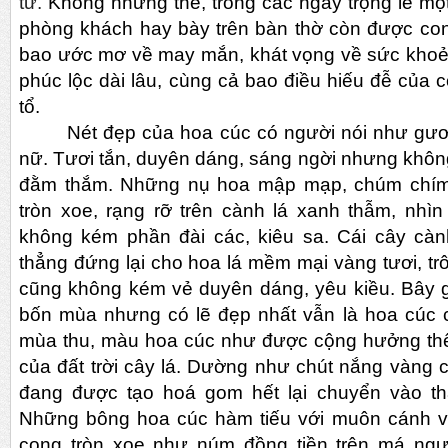
tử.
Không những thế, trong các ngày trọng lễ mộ
phòng khách hay bày trên bàn thờ còn được co
bao ước mơ về may mắn, khát vọng về sức khoẻ 
phúc lộc dài lâu, cùng cả bao điều hiếu đễ của 
tổ.
Nét đẹp của hoa cúc có người nói như gươ
nữ. Tươi tắn, duyên dáng, sáng ngời nhưng khôn
đằm thắm. Những nụ hoa mập mạp, chúm chím
tròn xoe, rạng rỡ trên cành lá xanh thẫm, nhì
không kém phần đài các, kiêu sa. Cái cây cà
thẳng đứng lại cho hoa lá mềm mại vàng tươi, tr
cũng không kém vẻ duyên dáng, yêu kiều. Bây g
bốn mùa nhưng có lẽ đẹp nhất vẫn là hoa cúc 
mùa thu, màu hoa cúc như được cộng hưởng th
của đất trời cây lá. Dường như chút nắng vàng
đang được tạo hoá gom hết lại chuyển vào t
Những bông hoa cúc hàm tiếu với muôn cánh v
cong tròn xoe như núm đồng tiền trên má ngư