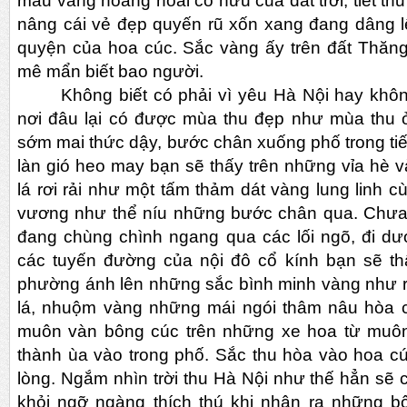
màu vàng hoang hoải cố hữu của đất trời, tiết th
nâng cái vẻ đẹp quyến rũ xốn xang đang dâng l
quyện của hoa cúc. Sắc vàng ấy trên đất Thăn
mê mẩn biết bao người.
Không biết có phải vì yêu Hà Nội hay khô
nơi đâu lại có được mùa thu đẹp như mùa thu 
sớm mai thức dậy, bước chân xuống phố trong tiế
làn gió heo may bạn sẽ thấy trên những vỉa hè 
lá rơi rải như một tấm thảm dát vàng lung linh
vương như thể níu những bước chân qua. Chưa 
đang chùng chình ngang qua các lối ngõ, đi dư
các tuyến đường của nội đô cổ kính bạn sẽ t
phường ánh lên những sắc bình minh vàng như r
lá, nhuộm vàng những mái ngói thâm nâu hòa 
muôn vàn bông cúc trên những xe hoa từ muô
thành ùa vào trong phố. Sắc thu hòa vào hoa c
lòng. Ngắm nhìn trời thu Hà Nội như thế hẳn sẽ 
khỏi ngỡ ngàng thích thú khi nhận ra những b