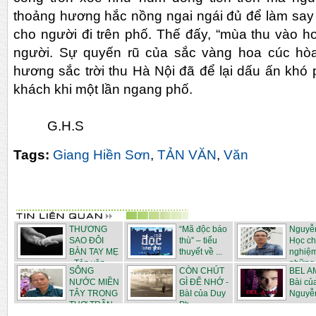
thoảng hương hắc nồng ngai ngái đủ để làm say 
cho người đi trên phố. Thế đấy, “mùa thu vào h
người. Sự quyến rũ của sắc vàng hoa cúc hòa
hương sắc trời thu Hà Nội đã để lại dấu ấn khó 
khách khi một lần ngang phố.
G.H.S
Tags:
Giang Hiền Sơn
,
TẢN VĂN
,
Văn
THƯƠNG
“Mã độc báo
Nguyễ
SAO ĐÔI
thù” – tiểu
Học c
BÀN TAY MẸ
thuyết về ...
nghiệ
- Tản văn...
những .
SÔNG
CÒN CHÚT
BEL AM
NƯỚC MIỀN
GÌ ĐỂ NHỚ -
Bài củ
TÂY TRONG
BàI của Duy
Nguyễ
THƠ TRẦN
Ph...