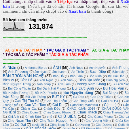
Cuối cùng, nhấp chuột vào ô
Tiếp tục
và nhấp chuột tiếp vào ô
Xuấ
bản
là xong.
(Nếu bạn đã có sẵn Tài khoản Google, thì sau khi viế
comment, chỉ cần nhấp chuột vào ô
Xuất bản
là thành công
)
Số lượt xem tháng trước
131,874
-------------------------------------------------------------------------
TÁC GIẢ & TÁC PHẨM
*
TÁC GIẢ & TÁC PHẨM
*
TÁC GIẢ & TÁC PHẨ
*
TÁC GIẢ & TÁC PHẨM
*
TÁC GIẢ & TÁC PHẨM
-----------------------------------
-------------------------------------------------------------------------------------------------------------
--------------
Ái Nhân
(21)
ẢNH
(58)
Anh Phon
Ambrose Bierce
(1)
Anh Ngọc
(1)
Anh Nguyên
(1)
(4)
Anh Phương
(9)
Bạch Diệp
(5)
âm nhạc
(2)
âm thanh
(1)
Ân Thiên
(1)
Bách Mỵ
(2
BÀN TRÒN VĂN NGHỆ
(87)
Bảo Hồ
(1)
Bảo Lâm
(1)
Bảo Ninh
(2)
Bé Hải Dân
(1
Bích Ái
(3)
Bích Lê
(4)
Bình Địa Mộc
(3)
Bích Ngọc
(1)
Bích Vân
(2)
Bình Nguyên
(1
Bobby Nam Giang
(3)
Bình Nguyên Trang
(2)
binh pháp
(1)
Bình Tâm
(1)
Bùi Anh Sắ
Bùi Đức Ánh
(66)
Bùi Hoài Vân
(5
(1)
Bùi Công Thuấn
(1)
Bùi Danh Hải Phong
(1)
Bùi Nguyên Bằng
(25)
Bùi Nhựa
(4)
Bù
Bùi Huyền Tương
(2)
Bùi Hữu Phước
(1)
Văn Bồng
(5)
BÚT KÝ
(17)
Bùi Việt Thắng
(2)
Ca Dao
(2)
Cao Duy Thảo
(1)
Cao Ki
Cao Thị Thu Hà
(3)
Quy
(1)
Cao Thọ Thêm
(2)
Cao Thoại Châu
(1)
Cao Thu Hà
(1)
Ca
Cao Văn Tam
(5)
Cát Du
(7)
Cẩm Lệ
(4)
Trọng Quế
(1)
Catherine Mansfield
(1)
Cẩ
Tú Cầu
(1)
Chàng Cát
(1)
Chánh Đức
(1)
CHÀO XUÂN 2014
(1)
CHÂN DUNG VĂ
Châu Thạch
(9)
NGHỆ SĨ
(2)
Châu Đoàn
(1)
Châu Quang Phước
(1)
Châu Thường Vin
CHỦ BIÊN
(141)
(1)
Chí Anh
(1)
Chính Đức
(1)
chủ
(1)
Chu Giang Phong
(1)
Chu La
Chu Ngạn Thư
(10)
Chu Trầm Nguyên Minh
(16)
(2)
Chu Vương Miện
(1)
Chúa Sơ
Cỏ Dại
(7)
Lâm
(1)
covid 19
(1)
Công Nguyễn
(1)
Cơ Xương
(1)
Cúc Dương
(1)
Cuộc th
CỬA SỔ VĂN HÓA
(6)
văn chương
(1)
Dạ Ngân
(1)
Dã Phong Bình
(2)
Dã Phương
(1