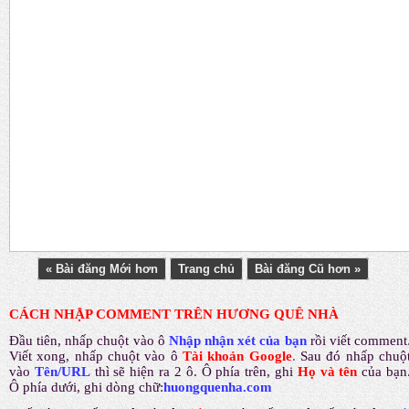
« Bài đăng Mới hơn
Trang chủ
Bài đăng Cũ hơn »
CÁCH NHẬP COMMENT TRÊN HƯƠNG QUÊ NHÀ
Đầu tiên, nhấp chuột vào ô
Nhập nhận xét của bạn
rồi viết comment
Viết xong, nhấp chuột vào ô
Tài khoản Google
.
Sau đó nhấp chuộ
vào
Tên/URL
thì sẽ hiện ra 2 ô. Ô phía trên, ghi
Họ và tên
của bạn
Ô phía dưới, ghi dòng chữ:
huongquenha.com