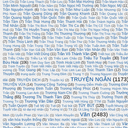
Trần Mai Hường
(11)
Linh Chi
(1)
Trần Long Thạch
(1)
Trần Lưu
(1)
Trần Mạnh Hảo
(1
Trần Minh Nguyệt
(16)
Trần Ngọc Hồ Trường
(4)
Trần Ngọc Mỹ
(11
Trần Năm
(1)
Trần Nguyên Hạnh
(6)
Trần Như Luận
(3)
Trần Nhã My
(2)
Trần Nhương
(1)
Trầ
Trần Quang Dũng
(4)
Trần Quang Khanh
(12)
Phù Nam
(1)
Trần Quang Lộc
(1
Trần Quang Ngân
(10)
Trần Quốc Tiến
(8)
Trần Quốc Toàn
(1)
Trần Quốc Việt
(1
Trần Tâm
(7)
Trần Thái Hưng
(5)
Trần Thanh Hải
(3)
Trầ
Trần Thành Nghĩa
(1)
Thế Nhân
(13)
Trần Thi Ca
(9)
Trần Thị Bích Thu
(1)
Trần Thị Cổ Tích
(2)
Trần Th
Trần Thị Huyền Trang
(3)
Trần Th
Huệ
(1)
Trần Thị Mai
(1)
Trần Thị Ngọc Hồng
(1)
Thanh
(5)
Trần Thị Thương Thương
(4)
Trầ
Trần Thị Thắng
(1)
Trần Thị Trúc Hạ
(1)
Thị Uyên
(8)
Trần Thiện
(3)
Trần Thuậ
Trần Thiện Tuấn
(1)
Trần Thoại Nguyên
(2)
(7)
Trần Thúy Lành
(6)
Trần Thuỳ Trang
(1)
Trần Thư
(1)
Trần Thương Nhiều
(1)
Trầ
Trần Tuấ
Trọng Hưng
(2)
Trần Trọng Tân
(1)
Trần Trọng Vũ
(2)
Trần Tuấn Anh
(2)
Thanh
(10)
Trần Văn Bạn
(16)
Trần Văn Nhân
(5)
Trần Vạn Giã
(2)
Trần Văn Thiê
Trần Võ Thành Văn
(24)
Trần Viết Dũng
(11)
(1)
Trần Việt
(1)
Triết học
(2)
Triều Â
Triệu Từ Truyền
(30)
Trịn
(2)
Triều Châu
(1)
Triều La Vỹ
(2)
Triệu Lam Châu
(1)
Bửu Hoài
(106)
Trịnh Hoài Linh
(5)
Trịnh Huy
(4)
Trịnh Duy Sơn
(2)
Trịnh Thuỳ M
(1)
Trịnh Tuyên
(1)
Trịnh Viết Hiền
(1)
Trịnh Viết Hiệp
(1)
Trịnh Yến
(2)
Trọng Mật
(2)
tr
Trúc Giang
(4)
Trúc Thanh Tâm
(12)
Trú
vương
(1)
Trúc Lập
(1)
Trúc Linh Lan
(2)
Thuyên
(3)
Truyệ
trung quốc
(1)
Trung Trung Đỉnh
(1)
Trung Y
(1)
Truong Nguyen
(1)
TRUYỆN NGẮN
(1173
dài
(10)
TRUYỆN DỊCH
(17)
Truyện ký
(2)
TRUYỆN VỪA
(14)
Trương Công Tưởng
(16)
Trương Đìn
Trương Diễm Phiến
(1)
Phượng
(8)
Trương Đình Tuấn
(3)
Trương Hồng Phúc
(14)
Trương Huỳnh Nh
Trườn
Trương Nam Chi
(5)
Trân
(2)
Trương Lan Anh
(1)
Trương Thanh Cường
(2)
Thắng
(65)
Trương Thị Thanh Tâm
(22)
Trường Thịnh
(6
Trương Thị Thúy
(2)
Trương Văn Dân
(21)
Tuấn Nguyễ
Trương Tri
(2)
Trương Viết Hùng
(1)
TTM
(1)
TÙY BÚT
(120)
(7)
Tuấn Quỳnh
(3)
Tuệ Mỹ
(1)
Tuti
(2)
Tuỳ bút
(2)
Tuyết Nhung
(2
Tuyết Vân
(1)
tứ đại mỹ nhân
(1)
Tường Vi
(1)
TX
(1)
Út Lãng Tử
(1)
Uyên Khuê
(2)
Uyê
Văn
(2483)
Minh
(1)
Uyển Phan
(1)
Vạn Lộc
(1)
Vành Khuyên
(1)
Văn Công M
văn hóa truyền thống
(5)
Văn học nước ngoài
(13)
(2)
Văn Lưu
(1)
Văn Nguyên
(1
Vă
Văn Nguyên Lương
(7)
Văn Nhược Ba
(1)
Văn Thạnh
(2)
Văn Thành Lê
(1)