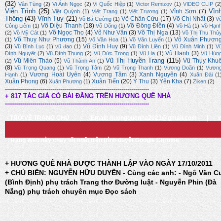
(32)
Vân Tùng
(2)
Vi Ánh Ngọc
(2)
Vi Quốc Hiệp
(1)
Victor Remizov
(1)
VIDEO CLIP
(2
Viễn Trình
(25)
Vĩn
Vĩnh Sơn
(7)
Việt Quỳnh
(1)
Việt Trang
(1)
Việt Trương
(1)
Thông
(43)
Vĩnh Tuy
(21)
Võ Chân Cửu
(17)
Võ Chí Nhất
(3)
Võ Bá Cường
(1)
V
Võ Diệu Thanh
(18)
Võ Đông Điền
(4)
Công Liêm
(1)
Võ Dõng
(1)
Võ Hà
(1)
Võ Hạn
Võ Ngọc Thọ
(4)
Võ Như Văn
(3)
Võ Thị Nga
(13)
(2)
Võ Mỹ Cát
(1)
Võ Thị Thu Thủ
Võ Thuỵ Như Phương
(15)
Võ Xuân Phươn
(1)
Võ Văn Hoa
(1)
Võ Văn Luyến
(1)
(3)
Vũ Đình Huy
(9)
Vũ Bình Lục
(1)
vũ đạo
(1)
Vũ Đình Liên
(1)
Vũ Đình Minh
(1)
V
Vũ Hạnh
(3)
Đình Nguyệt
(2)
Vũ Đình Thung
(2)
Vũ Đức Trọng
(1)
Vũ Hạ
(1)
Vũ Hùn
Vũ Thị Huyền Trang
(115)
Vũ Miên Thảo
(5)
Vũ Thụy Khu
(2)
Vũ Thành An
(1)
(8)
Vũ Trọng Quang
(1)
Vũ Trọng Tâm
(2)
Vũ Trọng Thanh
(1)
Vương Doãn
(1)
Vươn
Vương Hoài Uyên
(4)
Vương Tâm
(3)
Xanh Nguyên
(4)
Hạnh
(1)
Xuân Đài
(1
Xuân Phong
(6)
Xuân Tiến
(20)
Ý Thu
(3)
Yên Kha
(7)
Xuân Phương
(1)
Ziken
(2)
-------------------------------------------------------------------------
+ 817 TÁC GIẢ CÓ BÀI ĐĂNG TRÊN HƯƠNG QUÊ NHÀ
-------------------------------------------------------------------------
TRỞ VỀ TRANG CHỦ
|
Email: huongquenha2023@gmail.com
|
Trang Web này chạy tốt nhất trên trình duyệt Google Chrome
+ HƯƠNG QUÊ NHÀ ĐƯỢC THÀNH LẬP VÀO NGÀY 17/10/2011
+ CHỦ BIÊN: NGUYỄN HỮU DUYÊN - Cùng các anh: - Ngô Văn C
(Bình Định) phụ trách Trang thơ Đường luật - Nguyễn Phin (Đà
Nẵng) phụ trách chuyên mục Đọc sách