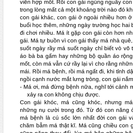
viền hợp mốt. Rồi con gái ngúng nguẩy
con 
trong lòng mất cả một khoảng trời nào đó kh
con gái khác, con gái ở ngoài nhiều hơn 
buổi học thêm, những ngày trường học hai b
đi chơi nhiều. Má ít gặp con gái còn hơn 
gái. Má tự buồn vì con gái thấy má nhà quê
suốt ngày rầy má suốt ngày chỉ biết vò võ 
áo bà ba gấm hay những bộ quần áo rộng
mốt, còn má vẫn cứ rầy lại vì cho rằng nhữ
mái. Rồi má bệnh, rồi má ngất đi, khi tỉnh 
ngồi cạnh nước mắt lưng tròng, con gái nắm 
-
Má ơi, má đừng bệnh nữa, nghĩ tới cảnh 
xảy ra con không chịu được.
Con gái khóc, má cũng khóc, nhưng má
những nụ cười trong đó. Từ đó con năng
má bệnh là cú sốc lớn nhất đời con gái v
chăm bẵm má thật kĩ. Má cũng chiều con g