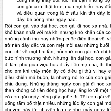
cũng năng thay đổi, lúc má bận những bộ
con gái cười thật tươi, má chợt hiểu thay đổi 
và điều quan trọng là ở sâu kín tận đáy 
đây, bé bỏng như ngày nào.
Rồi con gái vào đại học, con gái đi học xa nhà.
khó khăn nhất với má khi những khó khăn của con
những cánh thư hay những cuộc điện thoại vội và
trở nên dày đặc và con mệt mỏi sau những buổi 
con chỉ về một hai lần, nỗi nhớ con gái má chỉ
bức hình thương nhớ. Nhưng lên đại học, con gái
đi làm phụ giúp việc học ít lấy tiền mẹ cha, thi 
cho em khi thấy món ấy có điều gì thú vị hay 
điều khiến má buồn, là những nỗi lo của con gái
chịu đựng. Những tháng ngày con gái đi học xa
than không có tiền đóng học hay lắng lo về một 
có con gái ngày càng gầy guộc đi. Tết con gái v
uống tẩm bổ thật nhiều, những lúc ấy con gái mớ
chuyện này tới chuyện kia cứ như mấy ngày tết