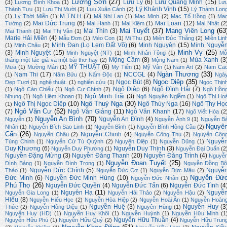
Lương Sơn
(27)
(3)
Lưu Ly
(6)
Lưu Quang Minh
(15)
Lương Đình Khoa
(1)
Lư
Lý Khánh Vinh
(15)
Thành Tựu
(1)
Lưu Thị Mười
(2)
Lưu Xuân Cảnh
(2)
Lý Thành Lon
M.T.N.H
(7)
(1)
Lý Thời Miễn
(1)
Mã Nhị Lan
(1)
Mạc Minh
(2)
Mạc Tố Hồng
(1)
Mạ
Mai Đức Trung
(6)
Mai Loan
(12)
Tường
(2)
Mai Hạnh
(1)
Mai Kiệm
(1)
Mai Nhật
(2
Mai Tuyết
(37)
Mang Viên Long
(63
Mai Thìn
(3)
Mai Thanh
(1)
Mai Thị Vân
(1)
Marie Hải Miên
(4)
Mẫu Đơn
(1)
Mèo Con
(1)
Mi Thu
(1)
Miên Đức Thắng
(2)
Miên Lin
Minh Đan (Lọ Lem Đất Võ)
(6)
Minh Nguyên
(15)
Minh Nguyễ
(1)
Minh Châu
(2)
Minh Vy
(25)
(3)
Minh Nguyệt
(15)
Minh Nguyệt (NT)
(1)
Minh Nhân Tông
(1)
Mỗ
Mộng Cầm
(8)
Mùa Xanh
(3
tháng một tác giả và một bài thơ hay
(2)
Mộng Nam
(1)
MỸ THUẬT
(6)
Mưa
(1)
Mường Mán
(1)
My Tiên
(1)
Mỹ Vân
(1)
Nam Art
(2)
Nam Ca
Ngàn Thương
(33)
Nam Thi
(17)
NCCGL
(4)
(1)
Năm Bửu
(1)
Nấm Độc
(1)
Ngà
Ngọc Diệp
(35)
Ngọc Bút
(8)
Đẹp Tươi
(1)
nghệ thuật.
(1)
nghiên cứu
(1)
Ngọc Thịn
Ngô Diệp
(6)
Ngô Đình Hải
(7)
(1)
Ngô Càn Chiểu
(1)
Ngô Cự Chính
(2)
Ngô Hồn
Ngô Minh Trãi
(3)
Nhung
(1)
Ngô Liêm Khoan
(1)
Ngô Nguyên Ngiễm
(1)
Ngô Thị Ho
Ngô Thuý Nga
(30)
Ngô Thị Ngọc Diệp
(10)
Ngô Thúy Nga
(16)
Ngô Thy Họ
(1)
Ngô Văn Cư
(52)
(7)
Ngô Văn Giảng
(11)
Ngô Văn Khanh
(17)
Ngô Viết Hòa
(2
Nguyễn An Bình
(70)
Nguyễn An Đình
(4)
Nguyễn
(1)
Nguyễn Ánh 9
(1)
Nguyễn B
Nguyê
Nhân
(1)
Nguyễn Bích Sao Linh
(1)
Nguyễn Bình
(1)
Nguyễn Bính Hồng Cầu
(2)
Cẩn
(26)
Nguyễn Chinh
(4)
Nguyễn Châu
(2)
Nguyễn Công Thụ
(2)
Nguyễn Côn
Nguyễ
Tùng Chinh
(1)
Nguyễn Cử Tú Quỳnh
(2)
Nguyên Diệp
(1)
Nguyễn Dũng
(1)
Duy Khương
(6)
Nguyễn Duy Thịnh
(3)
Nguyễn Duy Phương
(1)
Nguyễn Đại Duẩn
(2
Nguyễn Đặng Mừng
(3)
Nguyễn Đăng Thanh
(20)
Nguyễn Đăng Trình
(4)
Nguyễ
Nguyễn Đoan Tuyết
(25)
Đình Bảng
(1)
Nguyễn Đình Trọng
(1)
Nguyễn Đồng Bộ
Nguyễn Đức Chính
(5)
Nguyễ
Thảo
(1)
Nguyễn Đức Cơ
(1)
Nguyễn Đức Mậu
(2)
Nguyễn Đứ
Đức Minh
(6)
Nguyễn Đức Minh Hùng
(10)
Nguyễn Đức Nhân
(1)
Phú Thọ
(26)
Nguyễn Đức Quyền
(4)
Nguyễn Đức Tấn
(6)
Nguyễn Đức Tình
(4
Nguyên Hạ
(11)
Nguyễ
Nguyễn Gia Long
(1)
Nguyễn Hải Thảo
(2)
Nguyễn Hậu
(2)
Hiếu
(8)
Nguyễn Hiếu Học
(2)
Nguyễn Hòa Hiệp
(2)
Nguyễn Hoài Ân
(1)
Nguyễn Hoàn
Nguyễn Huệ
(3)
Nguyễn Huy
(3
Thức
(2)
Nguyễn Hồng Diệu
(1)
Nguyên Hùng
(1)
Nguyễn Huy (HD)
(1)
Nguyễn Huy Khôi
(1)
Nguyễn Huỳnh
(1)
Nguyễn Hữu Minh
(1
Nguyễn Hữu Thuần
(4)
Nguyễn Hữu Phú
(1)
Nguyễn Hữu Quý
(2)
Nguyễn Hữu Trun