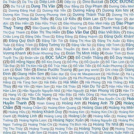
DỌC ĐƯỜN
Diệp Linh
(18)
Dino Buzzati
(3)
Dạ Thảo
(2)
Dạ Thy
(1)
Diệp Uy
(1)
(29)
Dung Thị Vân
(28)
Duy Phạm
(6)
Du Tử Lê
(1)
Duy Bằng
(1)
Dương Diệu Min
Dương Hằng
(7)
Dương Kim Nhi
(4
(1)
Dương Đăng Huệ
(1)
Dương Hải Yến
(2)
Dương Thành Thái
(3)
Dương Kim Thoa
(1)
Dương Phương Vinh
(1)
Dương Thị Yế
Dương Xuân Triều
(6)
Dzạ Lữ Kiều
(6)
Đàm Lan
(17)
Trinh
(2)
Đan Ngọc
(2)
đạ
Đào Phạ
đức
(2)
Đào Hiền
(2)
Đào Hữu Thức
(2)
Đào Khương
(2)
Đào Minh Hiệp
(2)
Thuỳ Trang
(82)
Đào Thanh Hoà
(14)
Đào Quang Bắc
(1)
Đào Quý Thạnh
(1)
Đà
Đào Văn Đạt
(31)
Đào Thị Thu Hiền
(3)
Đào Viết Bửu
(7)
Thị Quý Thanh
(1)
Đặn
Đặng Quốc Khán
Châu Long
(1)
Đặng Diệu Thoa
(1)
Đăng Đăng
(1)
Đăng Huỳnh
(1)
(8)
Đặng Quý Địch
(3)
Đặng Tấn Tới
(2)
Đặng Thị Hoa
(2)
Đặng Thị Xuân
(1)
Đặn
Đặng Tường Vy
(3)
Đặn
Toán
(1)
Đăng Trình
(1)
Đặng Văn Sử
(1)
Đặng Việt Trinh
(1)
Xuân Xuyến
(9)
Đin
ĐIỂM BÁO
(2)
Điêu Thuyền
(1)
Đinh Lốc
(2)
Đình Thậm
(1)
Vương Khanh
(4)
Đoàn Thị Minh Hiệp
(4)
Đoàn Khương Duy
(1)
Đoàn Tình
(1)
Đoà
ĐỌC SÁCH
(30)
Đỗ Chiến Thắng
(6)
Đỗ Duy Hoàn
Tuyết Thu
(1)
Đoản văn
(1)
(15)
Đỗ Hồng Ngọc
(5)
Đỗ KIm Dung
(1)
Đỗ Phu
(1)
Đỗ Quyên
(2)
Đỗ Tâm Linh
(1)
Đ
Tấn Đạt
(2)
Đỗ Thị Kim Hải
(2)
Đỗ Trúc Hàn
(1)
Đỗ Văn Tiến
(1)
Đỗ Xuân Phương
(1)
Đứ
Đức Tiên
(3)
Elena Pucillo Truong
(6)
Gian
Linh
(1)
gan jing world
(1)
Ghi chép
(2)
Đình
(8)
Giang Hiền Sơn
(6)
Giáo dục
(1)
Guy de Maupassant
(1)
Hà Đoàn
(2)
Hạ L
Hạ Thi
(3)
(1)
Hà Nguyên
(2)
Hà Nhi
(1)
Hà Nhữ Uyên
(2)
Hà Phi Phượng
(1)
Hà Thị Th
Hải Miên
(3)
Hả
Hằng
(1)
Hà Tùng Sơn
(1)
Hải Điểu
(1)
Hải Phong
(2)
Hải Thăng
(1)
Thuỵ
(6)
Hàn Du Tử
(17)
Hải Yến
(2)
Hàm Sơn
(1)
Hàn Dã Thảo
(2)
Hàn Hữu Yên
(1
Hàn Phong Vũ
(19)
Hàn Lâm
(1)
Hãn Nguyên Nguyễn Nhã
(1)
Hàn Nguyệt
(1)
Hàn Tí
(1)
Hạng Vũ
(1)
Hậu Cốc Ngang
(1)
Hậu Đậu
(1)
Hiếu Dũng
(1)
Hoa Hướng Dương
(1
Hoà
Hoa Tím Buồn
(4)
Hoà Văn
(10)
Hoa Mai
(2)
Hoa Tuyết
(2)
Hoa Xuyến Chi
(1)
Huyền Thanh
(53)
Hoàng Anh 79
(26)
Hoàn
Hoàng Anh
(6)
Hoan Giang
(1)
Chẩm
(53)
Hoàng Giao
(4)
Hoàng Hạ Miê
Hoàng Chẫm
(1)
Hoàng Đình Quang
(2)
(6)
Hoàng Khánh Duy
(5)
Hoàng Hữu
(1)
Hoàng Kim
(1)
Hoàng Kim Chi
(1)
Hoàng Ki
Hoàng Linh
(6)
Hoàng Lộc
(8)
Oanh
(2)
Hoàng Long
(2)
Hoàng Mẫn
(1)
Hoàng Min
Hoàng Ngọc Xuân
(4)
Tường
(2)
Hoàng Nghĩa Lược
(1)
Hoàng Nguyên
(1)
Hoàng Ph
Hoàng Thị Nhã
(8)
Ngọc Tường
(1)
Hoàng Thảo Chi
(1)
Hoàng Thị Bích Hà
(1)
Hoàn
Hoàng Trọng Quý
(9)
Thị Thu Thủy
(2)
Hoàng Trang
(1)
Hoàng Trần
(1)
Hoàng Trọn
thắng
(1)
Hoàng Tuấn Sơn
(1)
Hoàng Tuyên
(2)
Hoàng Vũ Thuật
(1)
Hoàng Xuân Hiến
(1