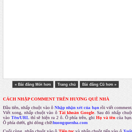
« Bài đăng Mới hơn
Trang chủ
Bài đăng Cũ hơn »
CÁCH NHẬP COMMENT TRÊN HƯƠNG QUÊ NHÀ
Đầu tiên, nhấp chuột vào ô
Nhập nhận xét của bạn
rồi viết comment
Viết xong, nhấp chuột vào ô
Tài khoản Google
.
Sau đó nhấp chuộ
vào
Tên/URL
thì sẽ hiện ra 2 ô. Ô phía trên, ghi
Họ và tên
của bạn
Ô phía dưới, ghi dòng chữ:
huongquenha.com
Cuối cùng, nhấp chuột vào ô
Tiếp tục
và nhấp chuột tiếp vào ô
Xuấ