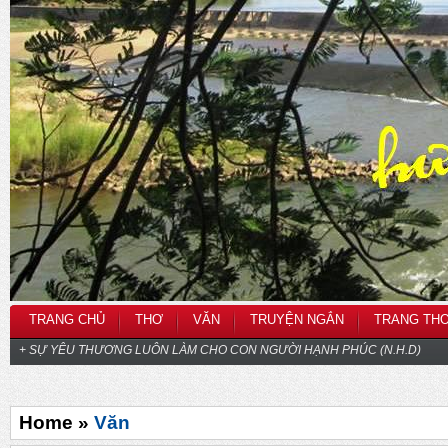
TRANG CHỦ
THƠ
VĂN
TRUYỆN NGẮN
TRANG TH
+ SỰ YÊU THƯƠNG LUÔN LÀM CHO CON NGƯỜI HẠNH PHÚC (N.H.D)
Home »
Văn