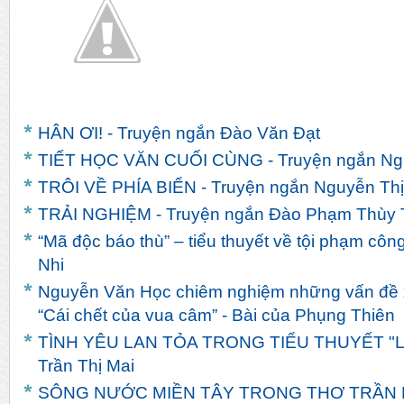
HÂN ƠI! - Truyện ngắn Đào Văn Đạt
TIẾT HỌC VĂN CUỐI CÙNG - Truyện ngắn Ngu
TRÔI VỀ PHÍA BIỂN - Truyện ngắn Nguyễn Th
TRẢI NGHIỆM - Truyện ngắn Đào Phạm Thùy 
“Mã độc báo thù” – tiểu thuyết về tội phạm côn
Nhi
Nguyễn Văn Học chiêm nghiệm những vấn đề x
“Cái chết của vua câm” - Bài của Phụng Thiên
TÌNH YÊU LAN TỎA TRONG TIỂU THUYẾT "LIN
Trần Thị Mai
SÔNG NƯỚC MIỀN TÂY TRONG THƠ TRẦN 