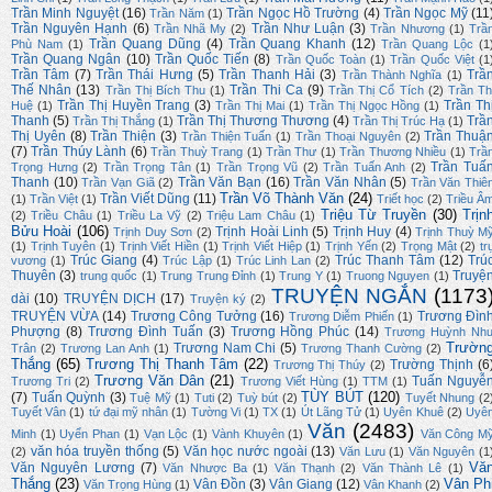
Trần Minh Nguyệt
(16)
Trần Ngọc Hồ Trường
(4)
Trần Ngọc Mỹ
(11
Trần Năm
(1)
Trần Nguyên Hạnh
(6)
Trần Như Luận
(3)
Trần Nhã My
(2)
Trần Nhương
(1)
Trầ
Trần Quang Dũng
(4)
Trần Quang Khanh
(12)
Phù Nam
(1)
Trần Quang Lộc
(1
Trần Quang Ngân
(10)
Trần Quốc Tiến
(8)
Trần Quốc Toàn
(1)
Trần Quốc Việt
(1
Trần Tâm
(7)
Trần Thái Hưng
(5)
Trần Thanh Hải
(3)
Trầ
Trần Thành Nghĩa
(1)
Thế Nhân
(13)
Trần Thi Ca
(9)
Trần Thị Bích Thu
(1)
Trần Thị Cổ Tích
(2)
Trần Th
Trần Thị Huyền Trang
(3)
Trần Th
Huệ
(1)
Trần Thị Mai
(1)
Trần Thị Ngọc Hồng
(1)
Thanh
(5)
Trần Thị Thương Thương
(4)
Trầ
Trần Thị Thắng
(1)
Trần Thị Trúc Hạ
(1)
Thị Uyên
(8)
Trần Thiện
(3)
Trần Thuậ
Trần Thiện Tuấn
(1)
Trần Thoại Nguyên
(2)
(7)
Trần Thúy Lành
(6)
Trần Thuỳ Trang
(1)
Trần Thư
(1)
Trần Thương Nhiều
(1)
Trầ
Trần Tuấ
Trọng Hưng
(2)
Trần Trọng Tân
(1)
Trần Trọng Vũ
(2)
Trần Tuấn Anh
(2)
Thanh
(10)
Trần Văn Bạn
(16)
Trần Văn Nhân
(5)
Trần Vạn Giã
(2)
Trần Văn Thiê
Trần Võ Thành Văn
(24)
Trần Viết Dũng
(11)
(1)
Trần Việt
(1)
Triết học
(2)
Triều Â
Triệu Từ Truyền
(30)
Trịn
(2)
Triều Châu
(1)
Triều La Vỹ
(2)
Triệu Lam Châu
(1)
Bửu Hoài
(106)
Trịnh Hoài Linh
(5)
Trịnh Huy
(4)
Trịnh Duy Sơn
(2)
Trịnh Thuỳ M
(1)
Trịnh Tuyên
(1)
Trịnh Viết Hiền
(1)
Trịnh Viết Hiệp
(1)
Trịnh Yến
(2)
Trọng Mật
(2)
tr
Trúc Giang
(4)
Trúc Thanh Tâm
(12)
Trú
vương
(1)
Trúc Lập
(1)
Trúc Linh Lan
(2)
Thuyên
(3)
Truyệ
trung quốc
(1)
Trung Trung Đỉnh
(1)
Trung Y
(1)
Truong Nguyen
(1)
TRUYỆN NGẮN
(1173
dài
(10)
TRUYỆN DỊCH
(17)
Truyện ký
(2)
TRUYỆN VỪA
(14)
Trương Công Tưởng
(16)
Trương Đìn
Trương Diễm Phiến
(1)
Phượng
(8)
Trương Đình Tuấn
(3)
Trương Hồng Phúc
(14)
Trương Huỳnh Nh
Trườn
Trương Nam Chi
(5)
Trân
(2)
Trương Lan Anh
(1)
Trương Thanh Cường
(2)
Thắng
(65)
Trương Thị Thanh Tâm
(22)
Trường Thịnh
(6
Trương Thị Thúy
(2)
Trương Văn Dân
(21)
Tuấn Nguyễ
Trương Tri
(2)
Trương Viết Hùng
(1)
TTM
(1)
TÙY BÚT
(120)
(7)
Tuấn Quỳnh
(3)
Tuệ Mỹ
(1)
Tuti
(2)
Tuỳ bút
(2)
Tuyết Nhung
(2
Tuyết Vân
(1)
tứ đại mỹ nhân
(1)
Tường Vi
(1)
TX
(1)
Út Lãng Tử
(1)
Uyên Khuê
(2)
Uyê
Văn
(2483)
Minh
(1)
Uyển Phan
(1)
Vạn Lộc
(1)
Vành Khuyên
(1)
Văn Công M
văn hóa truyền thống
(5)
Văn học nước ngoài
(13)
(2)
Văn Lưu
(1)
Văn Nguyên
(1
Vă
Văn Nguyên Lương
(7)
Văn Nhược Ba
(1)
Văn Thạnh
(2)
Văn Thành Lê
(1)
Thắng
(23)
Vân Ph
Vân Đồn
(3)
Vân Giang
(12)
Văn Trọng Hùng
(1)
Vân Khanh
(2)