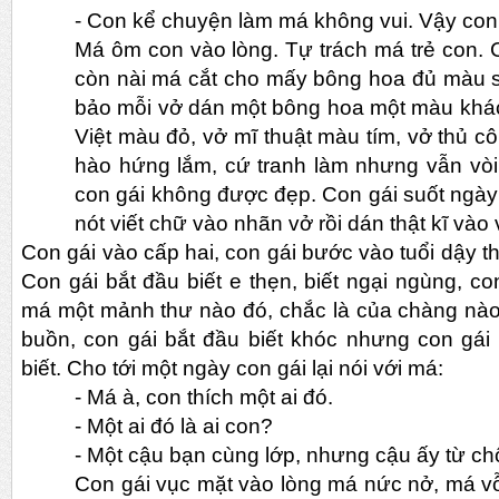
-
Con kể chuyện làm má không vui. Vậy con
Má ôm con vào lòng. Tự trách má trẻ con. C
còn nài má cắt cho mấy bông hoa đủ màu
bảo mỗi vở dán một bông hoa một màu khác
Việt màu đỏ, vở mĩ thuật màu tím, vở thủ
hào hứng lắm, cứ tranh làm nhưng vẫn vòi
con gái không được đẹp. Con gái suốt ngày n
nót viết chữ vào nhãn vở rồi dán thật kĩ vào 
Con gái vào cấp hai, con gái bước vào tuổi dậy th
Con gái bắt đầu biết e thẹn, biết ngại ngùng, con
má một mảnh thư nào đó, chắc là của chàng nào đ
buồn, con gái bắt đầu biết khóc nhưng con gá
biết. Cho tới một ngày con gái lại nói với má:
-
Má à, con thích một ai đó.
-
Một ai đó là ai con?
-
Một cậu bạn cùng lớp, nhưng cậu ấy từ chối
Con gái vục mặt vào lòng má nức nở, má vỗ 