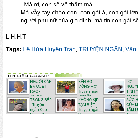
-
Má ơi, con sẽ về thăm má.
Má vẫy tay chào con, con gái à, con gái lớn
người phụ nữ của gia đình, má tin con gái
s
L.H.H.T
Tags:
Lê Hứa Huyền Trân
,
TRUYỆN NGẮN
,
Văn
NGƯỜI ĐÀN
BẾN BỜ
LỜI
BÀ QUÉT
MỘNG MƠ -
NGUY
RÁC -
Truyện ngắn
TÌNH Y
Truyện
Nguyễn...
Truyện
TRONG BẾP
KHÔNG KỊP
SỨC 
ngắn...
N...
- Truyện
TẠM BIỆT -
CỦA 
ngắn Đào
Truyện ngắn
TẤM L
Phạm Th...
Vũ...
Truyện 