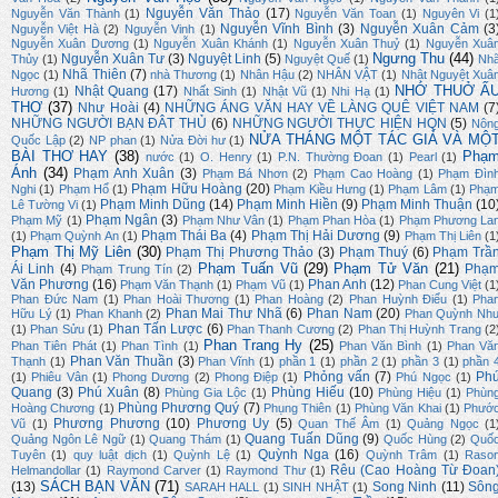
Nguyễn Văn Thảo
(17)
Nguyễn Văn Thành
(1)
Nguyễn Văn Toan
(1)
Nguyên Vi
(1
Nguyễn Vĩnh Bình
(3)
Nguyễn Xuân Cảm
(3
Nguyễn Việt Hà
(2)
Nguyễn Vinh
(1)
Nguyễn Xuân Dương
(1)
Nguyễn Xuân Khánh
(1)
Nguyễn Xuân Thuỷ
(1)
Nguyễn Xuâ
Ngưng Thu
(44)
Nguyễn Xuân Tư
(3)
Nguyệt Linh
(5)
Thủy
(1)
Nguyệt Quế
(1)
Nh
Nhã Thiên
(7)
Ngọc
(1)
nhà Thương
(1)
Nhân Hậu
(2)
NHÂN VẬT
(1)
Nhật Nguyệt Xuâ
NHỚ THUỞ Ấ
Nhật Quang
(17)
Hương
(1)
Nhất Sinh
(1)
Nhật Vũ
(1)
Nhi Hạ
(1)
THƠ
(37)
Như Hoài
(4)
NHỮNG ÁNG VĂN HAY VỀ LÀNG QUÊ VIỆT NAM
(7
NHỮNG NGƯỜI BẠN ĐÂT THỦ
(6)
NHỮNG NGƯỜI THỰC HIỆN HQN
(5)
Nôn
NỬA THÁNG MỘT TÁC GIẢ VÀ MỘ
Quốc Lập
(2)
NP phan
(1)
Nửa Đời hư
(1)
BÀI THƠ HAY
(38)
Phạ
nước
(1)
O. Henry
(1)
P.N. Thường Đoan
(1)
Pearl
(1)
Ánh
(34)
Phạm Anh Xuân
(3)
Phạm Bá Nhơn
(2)
Phạm Cao Hoàng
(1)
Phạm Đìn
Phạm Hữu Hoàng
(20)
Nghi
(1)
Phạm Hổ
(1)
Phạm Kiều Hưng
(1)
Phạm Lâm
(1)
Phạ
Phạm Minh Dũng
(14)
Phạm Minh Hiền
(9)
Phạm Minh Thuận
(10
Lê Tường Vi
(1)
Phạm Ngân
(3)
Phạm Mỹ
(1)
Phạm Như Vân
(1)
Phạm Phan Hòa
(1)
Phạm Phương La
Phạm Thái Ba
(4)
Phạm Thị Hải Dương
(9)
(1)
Phạm Quỳnh An
(1)
Phạm Thị Liên
(1
Phạm Thị Mỹ Liên
(30)
Phạm Thị Phương Thảo
(3)
Phạm Thuý
(6)
Phạm Trầ
Phạm Tuấn Vũ
(29)
Phạm Tử Văn
(21)
Ái Linh
(4)
Phạ
Phạm Trung Tín
(2)
Văn Phương
(16)
Phan Anh
(12)
Phạm Văn Thạnh
(1)
Phạm Vũ
(1)
Phan Cung Việt
(1
Phan Đức Nam
(1)
Phan Hoài Thương
(1)
Phan Hoàng
(2)
Phan Huỳnh Điểu
(1)
Pha
Phan Mai Thư Nhã
(6)
Phan Nam
(20)
Hữu Lý
(1)
Phan Khanh
(2)
Phan Quỳnh Nh
Phan Tấn Lược
(6)
(1)
Phan Sửu
(1)
Phan Thanh Cương
(2)
Phan Thị Huỳnh Trang
(2
Phan Trang Hy
(25)
Phan Tiên Phát
(1)
Phan Tình
(1)
Phan Văn Bình
(1)
Phan Vă
Phan Văn Thuần
(3)
Thạnh
(1)
Phan Vĩnh
(1)
phần 1
(1)
phần 2
(1)
phần 3
(1)
phần 
Phỏng vấn
(7)
Ph
(1)
Phiêu Vân
(1)
Phong Dương
(2)
Phong Điệp
(1)
Phú Ngọc
(1)
Quang
(3)
Phú Xuân
(8)
Phùng Hiếu
(10)
Phùng Gia Lộc
(1)
Phùng Hiệu
(1)
Phùn
Phùng Phương Quý
(7)
Hoàng Chương
(1)
Phụng Thiên
(1)
Phùng Văn Khai
(1)
Phướ
Phương Phương
(10)
Phương Uy
(5)
Vũ
(1)
Quan Thế Âm
(1)
Quảng Ngọc
(1
Quang Tuấn Dũng
(9)
Quảng Ngôn Lê Ngữ
(1)
Quang Thám
(1)
Quốc Hùng
(2)
Quố
Quỳnh Nga
(16)
Tuyên
(1)
quy luật dịch
(1)
Quỳnh Lệ
(1)
Quỳnh Trâm
(1)
Raso
Rêu (Cao Hoàng Từ Đoan
Helmandollar
(1)
Raymond Carver
(1)
Raymond Thư
(1)
SÁCH BẠN VĂN
(71)
(13)
Song Ninh
(11)
Sôn
SARAH HALL
(1)
SINH NHẬT
(1)