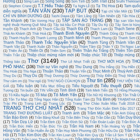
Hương
(11)
Sông Song
(8)
Sơn Trần
(15)
Sông Lam
(1)
Sơn Tịnh
(2)
Sruthi Thekkia
T.T.Hiếu Thảo
(22)
Tạ Thị Hoa
(14)
Tam quố
(1)
Stephen Crane
(1)
Tạ Nghi Lễ
(1)
TẢN VĂN
(230)
TẠP BÚT
(624)
diễn nghĩa
(4)
TẠ
Tạp chí Văn Mới
(1)
CHÍ VN BÌNH DƯƠNG
(11)
Tashi Dawa
(1)
Tâm Lãng
(1)
Tâm Nhiên
(2)
Tấn Hòa
(1
TẬP SAN ÁO TRẮNG
(39)
Tần Khánh
(4)
Tân Vương Huy
(1)
Tập san Văn họ
nghệ thuật Hương Quê Nhà
(1)
Tây bá hầu Cơ Phát
(1)
Tây Du Ký
(1)
Tây Sơn bi hùn
Thạch Đà
(7)
Thạch Sene
(5
truyện
(2)
Thạch Anh
(2)
Thạch Cầu
(1)
Thạch Lam
(1)
Thanh Bình Nguyên
(27)
Thái An Khánh
(2)
Thái Hoà
(1)
Thành Dũng
(1)
Thanh Hả
Thanh Minh
(4)
(1)
Thanh Huyền
(2)
Thanh Lương
(2)
Thanh Phong
(1)
Thanh Sơn
(1
Thanh Trắc Nguyễn Văn
(42)
Thanh Thảo
(3)
Thanh Tùng
(7)
Thành Văn
(3
Thạnh Văn
(1)
Thanh Xuân
(2)
Thảo Nguyễn
(1)
Thâm Tâm
(1)
Thần Y
(1)
Thi Ngọc La
Thiên Di
(5)
Thiên Thần Áo Trắng
(7)
Thiên Tôn
(10
(1)
Thiên Ân
(1)
Thiên Sơn
(1)
Thiệp chúc mừng năm mới
(4)
Thiệp chúc Tết
(3)
Thiệp mừng
(3
Thiên Trần
(1)
Thơ
(3149)
TH
THƠ MỜI HOẠ
(7)
Thông báo
(1)
Thơ Lê Nhựt Triết
(1)
PHỔ NHẠC
(106)
Thời sự Văn nghệ
(6)
Thu Dung
(3)
Thu Hằng
(1)
Thu Hiền
(1
Thuận Thảo
(8)
Thục Minh
(7)
Thuỳ Anh
(13
Thu Hoài
(1)
Thu Nga
(1)
Thuận Yến
(1)
Thụy Du
(3)
Thuỵ Du
(1)
Thuỳ Dương
(1)
Thùy Dương
(1)
Thủy Điền
(1)
Thuỳ Nhân
(1
Thư tin
(285)
Thư cảm ơn
(1)
Thư ngỏ
(1)
THƯ NGỎ CỦA HQN
(2)
THƯ VIỆN TÁ
Tiểu thuyết
(107)
Tiểu luận
(4)
Tiểu Nguyệt
(5)
GIẢ
(1)
Tiểu Mục Đồng
(1)
Tiê
Tịnh Bình
(19)
Tương
(1)
Tin buồn
(2)
TIN VĂN
(2)
Tịnh Minh Tiến
(2)
Tô Hồng Phươn
Tô Minh Yến
(21)
Tố Mai
(3)
(1)
Tô Kiều Ngân
(1)
Tôn Nữ Hỷ Khương
(2)
Tôn Thất Ú
Trà Bình
(4)
(2)
Tôn Tư Mạc
(1)
Tống Ngọc Hân
(1)
Tống Xuân Tám
(1)
TRABATHA
(1
Trác Phi
(1)
Trang Linh
(1)
Trang Lộc
(1)
Trang Thơ Chào Xuân Mậu Tuất 2018
(1
TRANG THƠ CHỦ NHẬT
(528)
Trang Thơ Đón Xuân Đinh Dậu 2017
(1
TRANG THƠ ĐƯỜNG LUẬT
(17)
Tranh ảnh
(3)
Trầm Mặc
(4)
Trần Anh Dũng
(1
Trần Bảo Định
(4)
Trần Duy Đứ
Trần Băng Khuê
(1)
Trần Biên Thùy
(1)
Trần Dần
(1)
(17)
Trần Dzạ Lữ
(4)
Trần Định
(1)
Trần Đình Sử
(2)
Trần Đoàn Luận
(1)
Trần Đức Á
Trần Hà Nam
(4)
Trầ
(2)
Trần Đức Hiển
(1)
Trần Đức Tín
(1)
Trần Hoàng Vy
(2)
Hồng Vân
(5)
Trần Hữ
Trần Huiền Ân
(2)
Trần Huy Minh Phương
(2)
Trần Hữu Du
(1)
Hội
(17)
Trần Kim Đức
(5)
Trần Kim Loan
(2)
Trần Kim Quy
(1)
Trần Lê Sơn Ý
(2)
Trầ
Trần Mai Hường
(11)
Linh Chi
(1)
Trần Long Thạch
(1)
Trần Lưu
(1)
Trần Mạnh Hảo
(1