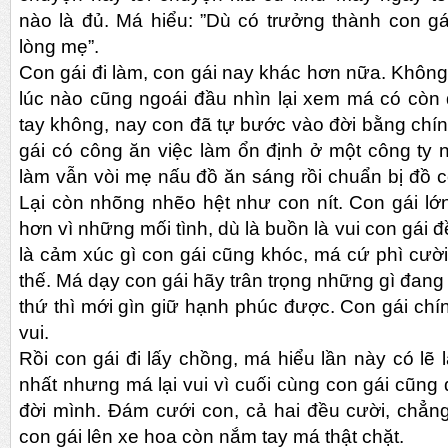
nào là đủ. Má hiểu: ”Dù có trưởng thành con g
lòng mẹ”.
Con gái đi làm, con gái nay khác hơn nữa. Không
lúc nào cũng ngoái đầu nhìn lại xem má có còn
tay không, nay con đã tự bước vào đời bằng chín
gái có công ăn việc làm ổn định ở một công ty 
làm vẫn vòi mẹ nấu đồ ăn sáng rồi chuẩn bị đồ c
Lại còn nhõng nhẽo hệt như con nít. Con gái lớn
hơn vì những mối tình, dù là buồn là vui con gái 
là cảm xúc gì con gái cũng khóc, má cứ phì cười
thế. Má dạy con gái hãy trân trọng những gì đang
thứ thì mới gìn giữ hạnh phúc được. Con gái ch
vui.
Rồi con gái đi lấy chồng, má hiểu lần này có lẽ 
nhất nhưng má lại vui vì cuối cùng con gái cũng
đời mình. Đám cưới con, cả hai đều cười, chẳng
con gái lên xe hoa còn nắm tay má thật chặt.