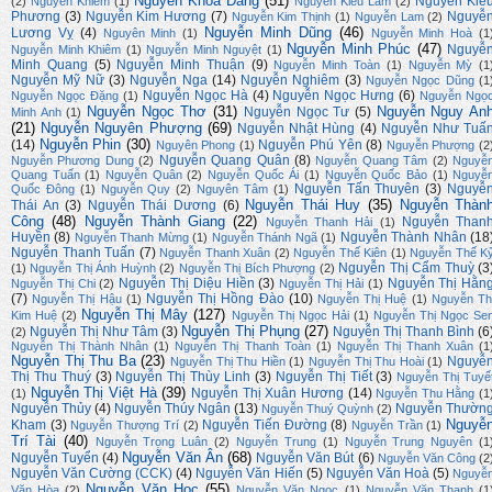
Nguyễn Khoa Đăng
(51)
Nguyễn Kiề
(2)
Nguyễn Khiêm
(1)
Nguyễn Kiều Lam
(2)
Phương
(3)
Nguyễn Kim Hương
(7)
Nguyễ
Nguyễn Kim Thịnh
(1)
Nguyễn Lam
(2)
Nguyễn Minh Dũng
(46)
Lương Vỵ
(4)
Nguyên Minh
(1)
Nguyễn Minh Hoà
(1
Nguyễn Minh Phúc
(47)
Nguyễ
Nguyễn Minh Khiêm
(1)
Nguyễn Minh Nguyệt
(1)
Minh Quang
(5)
Nguyễn Minh Thuận
(9)
Nguyễn Minh Toàn
(1)
Nguyễn Mỳ
(1
Nguyễn Mỹ Nữ
(3)
Nguyễn Nga
(14)
Nguyễn Nghiêm
(3)
Nguyễn Ngọc Dũng
(1
Nguyễn Ngọc Hà
(4)
Nguyễn Ngọc Hưng
(6)
Nguyễn Ngọc Đặng
(1)
Nguyễn Ngọ
Nguyễn Ngọc Thơ
(31)
Nguyễn Nguy An
Nguyễn Ngọc Tư
(5)
Minh Anh
(1)
(21)
Nguyễn Nguyên Phượng
(69)
Nguyễn Nhật Hùng
(4)
Nguyễn Như Tuấ
Nguyễn Phin
(30)
(14)
Nguyễn Phú Yên
(8)
Nguyên Phong
(1)
Nguyễn Phượng
(2
Nguyễn Quang Quân
(8)
Nguyễn Phương Dung
(2)
Nguyễn Quang Tâm
(2)
Nguyễ
Quang Tuấn
(1)
Nguyễn Quân
(2)
Nguyễn Quốc Ái
(1)
Nguyễn Quốc Bảo
(1)
Nguyễ
Nguyễn Tấn Thuyên
(3)
Nguyễ
Quốc Đông
(1)
Nguyễn Quy
(2)
Nguyên Tâm
(1)
Nguyễn Thái Huy
(35)
Nguyễn Thàn
Thái An
(3)
Nguyễn Thái Dương
(6)
Công
(48)
Nguyễn Thành Giang
(22)
Nguyễn Than
Nguyễn Thanh Hải
(1)
Huyền
(8)
Nguyễn Thành Nhân
(18
Nguyễn Thanh Mừng
(1)
Nguyễn Thánh Ngã
(1)
Nguyễn Thanh Tuấn
(7)
Nguyễn Thanh Xuân
(2)
Nguyễn Thế Kiên
(1)
Nguyễn Thế K
Nguyễn Thị Cẩm Thuỳ
(3
(1)
Nguyễn Thị Ánh Huỳnh
(2)
Nguyễn Thị Bích Phượng
(2)
Nguyễn Thị Diệu Hiền
(3)
Nguyễn Thị Hằn
Nguyễn Thị Chi
(2)
Nguyễn Thị Hải
(1)
(7)
Nguyễn Thị Hồng Đào
(10)
Nguyễn Thị Hậu
(1)
Nguyễn Thị Huệ
(1)
Nguyễn Th
Nguyễn Thị Mây
(127)
Kim Huệ
(2)
Nguyễn Thị Ngọc Hải
(1)
Nguyễn Thị Ngọc Se
Nguyễn Thị Phụng
(27)
Nguyễn Thị Như Tâm
(3)
Nguyễn Thị Thanh Bình
(6
(2)
Nguyễn Thị Thành Nhân
(1)
Nguyễn Thị Thanh Toàn
(1)
Nguyễn Thị Thanh Xuân
(1
Nguyễn Thị Thu Ba
(23)
Nguyễ
Nguyễn Thị Thu Hiền
(1)
Nguyễn Thị Thu Hoài
(1)
Thị Thu Thuý
(3)
Nguyễn Thị Thùy Linh
(3)
Nguyễn Thị Tiết
(3)
Nguyễn Thị Tuyế
Nguyễn Thị Việt Hà
(39)
Nguyễn Thị Xuân Hương
(14)
(1)
Nguyễn Thu Hằng
(1
Nguyễn Thủy
(4)
Nguyễn Thúy Ngân
(13)
Nguyễn Thườn
Nguyễn Thuý Quỳnh
(2)
Nguyễ
Kham
(3)
Nguyễn Tiến Đường
(8)
Nguyễn Thượng Trí
(2)
Nguyễn Trần
(1)
Trí Tài
(40)
Nguyễn Trọng Luân
(2)
Nguyễn Trung
(1)
Nguyễn Trung Nguyên
(1
Nguyễn Văn Ân
(68)
Nguyễn Tuyển
(4)
Nguyễn Văn Bút
(6)
Nguyễn Văn Công
(2
Nguyễn Văn Cường (CCK)
(4)
Nguyễn Văn Hiến
(5)
Nguyễn Văn Hoà
(5)
Nguyễ
Nguyễn Văn Học
(55)
Văn Hòa
(2)
Nguyễn Văn Ngọc
(1)
Nguyễn Văn Thanh
(1