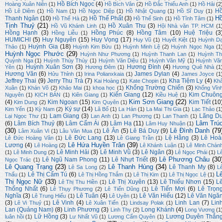
Hồ Bích Ngọc
(4)
Hoàng Xuân Niên
(1)
Hồ Bích Vân
(2)
Hồ Đắc Thiếu Anh
(1)
Hồ Hải
(2
H
Hồ Lê Diêm
(1)
Hồ Nam
(1)
Hồ Ngọc Diệp
(1)
Hồ Nhật Quang
(1)
Hồ Sĩ Duy
(1)
H
Thanh Ngân
(10)
Hồ Thế Phất
(3)
Hồ Thế Hà
(2)
Hồ Thế Sinh
(1)
Hồ Tĩnh Tâm
(1)
Tịnh Thuỷ
(21)
Hồ Xuân Thu
(3)
Hồ Vũ Khánh Linh
(1)
Hội Nhà văn TP. HCM
(1
Hồng Hạnh
(3)
Hồng Phúc
(8)
Hồng Tâm
(10)
Huệ Triệu
(3
Hồng Liễu
(1)
HUMICHI
(5)
Huy Nguyên
(15)
Huy Vọng
(17)
Huy Vũ
(1)
Huyết Kiệt
(1)
Huỳnh D
Huỳnh Gia
(18)
Thảo
(1)
Huỳnh Kim Bửu
(1)
Huỳnh Minh Lệ
(2)
Huỳnh Ngọc Nga
(1
Huỳnh Ngọc Phước
(29)
Huỳnh Như Phương
(1)
Huỳnh Thanh Lan
(1)
Huỳnh Th
Quỳnh Nga
(1)
Huỳnh Thúy Thúy
(1)
Huỳnh Văn Diệu
(1)
Huỳnh Văn Mỹ
(1)
Huỳnh Vă
Huỳnh Xuân Sơn
(3)
Hương Đình
(4)
Yên
(1)
Hương Đêm
(1)
Hương Quê Nhà
(1
Hương Văn
(6)
James Dylan
(4)
Hửu Thỉnh
(1)
Irina Polianxkaia
(1)
James Joyce
(1
Jeffrey Thai
(9)
Jerry Thu Trà
(7)
Kha Tiệm Ly
(4)
Kai Hoàng
(1)
Kate Chopin
(1)
Kh
Khổng Trường Chiến
(3)
Xuân
(1)
Khán Võ
(2)
Khảo Mai
(1)
khoa học
(1)
Khổng Vĩn
Kiến Giang
(12)
Kim Chuôn
Nguyên
(1)
KỊCH BẢN
(1)
Kiên Giang
(1)
Kiều Huệ
(1)
Kim Sơn Giang
(22)
(4)
Kim Ngoan
(15)
Kim Tiết
(10
Kim Dung
(2)
Kim Quyên
(1)
Ký sự
(14)
Kim Yến
(1)
Kỳ Nam
(2)
Lã Bố
(1)
La Hán
(1)
La Mai Thi Gia
(1)
Lạc Thảo
(1
Lam Giang
(3)
Lãng D
Lại Ngọc Thư
(1)
Lan Anh
(1)
Lan Phương
(1)
Lan Thanh
(1)
Lâm Trú
(6)
Lâm Bích Thuỷ
(8)
Lâm Cẩm Ái
(3)
Lâm Hạ
(11)
Lâm Huy Nhuận
(1)
(30)
Lê Đình Danh
(79
Lê Ân
(5)
Lê Bá Duy
(9)
Lâm Xuân Vi
(1)
Lâu Văn Mua
(1)
Lê Đức Lang
(13)
Lệ Hằng
(3)
Lê Hoà
Lê Đức Hoàng Vân
(1)
Lê Giang Trần
(1)
Lê Hứa Huyền Trân
(39)
Lương
(4)
Lê Hoàng
(2)
Lê Khánh Luận
(1)
Lê Minh Chán
Lê Minh Hải
(3)
Lê Minh Vũ
(3)
Lê Ngân
(3)
(1)
Lê Minh Dung
(2)
Lê Ngọc Phái
(1)
L
Lê Phương Châu
(30
Lê Ngũ Nam Phong
(11)
Lê Nhựt Triết
(8)
Ngọc Trác
(1)
Lê Quang Trạng
(23)
Lê Thanh Hùng
(34)
Lê Thanh My
(8)
Lê Sa Long
(2)
L
L
Lê Thị Cẩm Tú
(6)
Thấu
(1)
Lê Thị Hồng Thắm
(1)
Lê Thị Kim
(1)
Lê Thị Ngọc Lệ
(1)
Thị Ngọc Nữ
(33)
Lê Thị Xuyên
(13)
Lê Thiếu Nhơn
(15)
L
Lê Thị Thu Hiền
(1)
Thống Nhất
(6)
Lê Tiến Mợi
(6)
Lê Trọn
Lê Thụy Phương
(2)
Lê Tiến Dũng
(1)
Nghĩa
(3)
Lê Tuân
(4)
Lê Văn Hiếu
(12)
Lê Văn Ngă
Lê Trung Hiếu
(1)
Lê Uyên
(1)
(3)
Lê Vinh
(4)
Linh Lan
(7)
Lin
Lê Vi Thuỷ
(1)
Lê Xuân Tiến
(1)
Lindsay Polak
(1)
Lan (Quảng Nam)
(8)
Linh Phương
(3)
Long Khánh
(4)
Linh Thy
(2)
Long Vương
(1
Lữ Hồng
(3)
Lương Duyên Thắn
luân hồi
(1)
Lư Nhất Vũ
(1)
Lương Cẩm Quyên
(1)