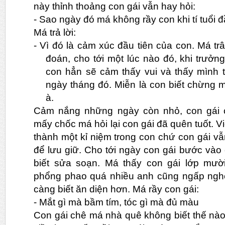
này thỉnh thoảng con gái vẫn hay hỏi:
- Sao ngày đó má không rầy con khi tí tuổi 
Má trả lời:
-
Vì đó là cảm xúc đầu tiên của con. Má t
đoán, cho tới một lúc nào đó, khi trưởng
con hẳn sẽ cảm thấy vui và thấy mình 
ngày tháng đó. Miễn là con biết chừng m
à.
Cảm nắng những ngày còn nhỏ, con gái
mấy chốc má hỏi lại con gái đã quên tuốt. V
thành một kỉ niệm trong con chứ con gái v
để lưu giữ. Cho tới ngày con gái bước vào 
biết sửa soạn. Má thấy con gái lớp mườ
phổng phao quá nhiều anh cũng ngấp nghé 
càng biết ăn diện hơn. Má rầy con gái:
-
Mắt gì mà bầm tím, tóc gì mà đủ màu
Con gái chê má nhà quê không biết thế nào l