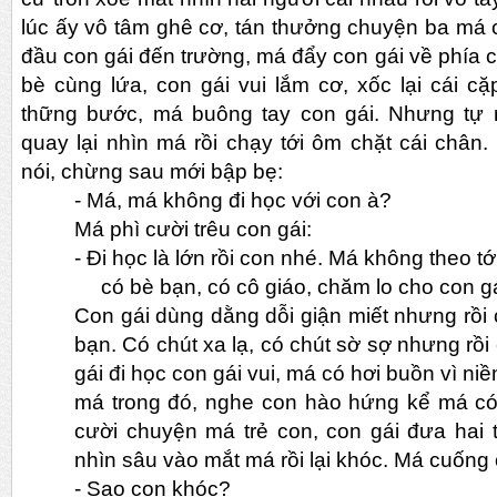
lúc ấy vô tâm ghê cơ, tán thưởng chuyện ba má 
đầu con gái đến trường, má đẩy con gái về phía c
bè cùng lứa, con gái vui lắm cơ, xốc lại cái cặ
thững bước, má buông tay con gái. Nhưng tự n
quay lại nhìn má rồi chạy tới ôm chặt cái chân.
nói, chừng sau mới bập bẹ:
-
Má, má không đi học với con à?
Má phì cười trêu con gái:
-
Đi học là lớn rồi con nhé. Má không theo t
có bè bạn, có cô giáo, chăm lo cho con 
Con gái dùng dằng dỗi giận miết nhưng rồi 
bạn. Có chút xa lạ, có chút sờ sợ nhưng
rồi
gái đi học con gái vui, má có hơi buồn vì ni
má trong đó, nghe con hào hứng kể má có
cười chuyện má trẻ con, con gái đưa hai 
nhìn sâu vào mắt má rồi lại khóc. Má cuống
-
Sao con khóc?