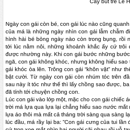
Cây bút trẻ Lê Hứa Huy
Ngày con gái còn bé, con gái lúc nào cũng quan
của má là những ngày nhìn con gái lẫm chẫm đi,
hình hài bé bỏng ngày nào còn trong bụng, rồi n
tới lúc nằm nôi, những khoảnh khắc ấy cứ trôi
được nhường này. Khi con gái bước những bước đ
ngã, con gái không khóc, nhưng không hiểu sao t
gái khóc òa lên. Trông con gái “khôn vặt” như t
bật cười. Từ ngày con gái còn nhúm tóc trên đ
sau này ít tóc như thế thì lấy chồng sao được, ba
đã tính tới chuyện chồng con.
Lúc con gái vào lớp một, mặc cho con gái chiếc 
trời má lựa qua lựa lại chẳng hiểu sao nước mắt 
lựa áo thôi mà mất cả tháng trời sàng qua sàng lạ
lúc đầu, má rầy lại ba: ”Con gái cưng của tui lần 
cứ tron xoe mắt nhìn hai người cãi nhau rồi vỗ ta