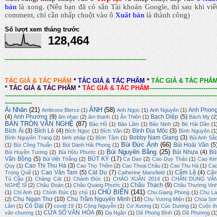
bản
là xong.
(Nếu bạn đã có sẵn Tài khoản Google, thì sau khi viế
comment, chỉ cần nhấp chuột vào ô
Xuất bản
là thành công
)
Số lượt xem tháng trước
128,464
-------------------------------------------------------------------------
TÁC GIẢ & TÁC PHẨM
*
TÁC GIẢ & TÁC PHẨM
*
TÁC GIẢ & TÁC PHẨ
*
TÁC GIẢ & TÁC PHẨM
*
TÁC GIẢ & TÁC PHẨM
-----------------------------------
-------------------------------------------------------------------------------------------------------------
--------------
Ái Nhân
(21)
ẢNH
(58)
Anh Phon
Ambrose Bierce
(1)
Anh Ngọc
(1)
Anh Nguyên
(1)
(4)
Anh Phương
(9)
Bạch Diệp
(5)
âm nhạc
(2)
âm thanh
(1)
Ân Thiên
(1)
Bách Mỵ
(2
BÀN TRÒN VĂN NGHỆ
(87)
Bảo Hồ
(1)
Bảo Lâm
(1)
Bảo Ninh
(2)
Bé Hải Dân
(1
Bích Ái
(3)
Bích Lê
(4)
Bình Địa Mộc
(3)
Bích Ngọc
(1)
Bích Vân
(2)
Bình Nguyên
(1
Bobby Nam Giang
(3)
Bình Nguyên Trang
(2)
binh pháp
(1)
Bình Tâm
(1)
Bùi Anh Sắ
Bùi Đức Ánh
(66)
Bùi Hoài Vân
(5
(1)
Bùi Công Thuấn
(1)
Bùi Danh Hải Phong
(1)
Bùi Nguyên Bằng
(25)
Bùi Nhựa
(4)
Bù
Bùi Huyền Tương
(2)
Bùi Hữu Phước
(1)
Văn Bồng
(5)
BÚT KÝ
(17)
Bùi Việt Thắng
(2)
Ca Dao
(2)
Cao Duy Thảo
(1)
Cao Ki
Cao Thị Thu Hà
(3)
Quy
(1)
Cao Thọ Thêm
(2)
Cao Thoại Châu
(1)
Cao Thu Hà
(1)
Ca
Cao Văn Tam
(5)
Cát Du
(7)
Cẩm Lệ
(4)
Trọng Quế
(1)
Catherine Mansfield
(1)
Cẩ
Tú Cầu
(1)
Chàng Cát
(1)
Chánh Đức
(1)
CHÀO XUÂN 2014
(1)
CHÂN DUNG VĂ
Châu Thạch
(9)
NGHỆ SĨ
(2)
Châu Đoàn
(1)
Châu Quang Phước
(1)
Châu Thường Vin
CHỦ BIÊN
(141)
(1)
Chí Anh
(1)
Chính Đức
(1)
chủ
(1)
Chu Giang Phong
(1)
Chu La
Chu Ngạn Thư
(10)
Chu Trầm Nguyên Minh
(16)
(2)
Chu Vương Miện
(1)
Chúa Sơ
Cỏ Dại
(7)
Lâm
(1)
covid 19
(1)
Công Nguyễn
(1)
Cơ Xương
(1)
Cúc Dương
(1)
Cuộc th
CỬA SỔ VĂN HÓA
(6)
văn chương
(1)
Dạ Ngân
(1)
Dã Phong Bình
(2)
Dã Phương
(1