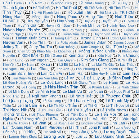
H
Hồ Lê Diêm
(1)
Hồ Nam
(1)
Hồ Ngọc Diệp
(1)
Hồ Nhật Quang
(1)
Hồ Sĩ Duy
(1)
H
Thanh Ngân
(10)
Hồ Thế Phất
(3)
Hồ Thế Hà
(2)
Hồ Thế Sinh
(1)
Hồ Tĩnh Tâm
(1)
Tịnh Thuỷ
(21)
Hồ Xuân Thu
(3)
Hồ Vũ Khánh Linh
(1)
Hội Nhà văn TP. HCM
(1
Hồng Hạnh
(3)
Hồng Phúc
(8)
Hồng Tâm
(10)
Huệ Triệu
(3
Hồng Liễu
(1)
HUMICHI
(5)
Huy Nguyên
(15)
Huy Vọng
(17)
Huy Vũ
(1)
Huyết Kiệt
(1)
Huỳnh D
Huỳnh Gia
(18)
Thảo
(1)
Huỳnh Kim Bửu
(1)
Huỳnh Minh Lệ
(2)
Huỳnh Ngọc Nga
(1
Huỳnh Ngọc Phước
(29)
Huỳnh Như Phương
(1)
Huỳnh Thanh Lan
(1)
Huỳnh Th
Quỳnh Nga
(1)
Huỳnh Thúy Thúy
(1)
Huỳnh Văn Diệu
(1)
Huỳnh Văn Mỹ
(1)
Huỳnh Vă
Huỳnh Xuân Sơn
(3)
Hương Đình
(4)
Yên
(1)
Hương Đêm
(1)
Hương Quê Nhà
(1
Hương Văn
(6)
James Dylan
(4)
Hửu Thỉnh
(1)
Irina Polianxkaia
(1)
James Joyce
(1
Jeffrey Thai
(9)
Jerry Thu Trà
(7)
Kha Tiệm Ly
(4)
Kai Hoàng
(1)
Kate Chopin
(1)
Kh
Khổng Trường Chiến
(3)
Xuân
(1)
Khán Võ
(2)
Khảo Mai
(1)
khoa học
(1)
Khổng Vĩn
Kiến Giang
(12)
Kim Chuôn
Nguyên
(1)
KỊCH BẢN
(1)
Kiên Giang
(1)
Kiều Huệ
(1)
Kim Sơn Giang
(22)
(4)
Kim Ngoan
(15)
Kim Tiết
(10
Kim Dung
(2)
Kim Quyên
(1)
Ký sự
(14)
Kim Yến
(1)
Kỳ Nam
(2)
Lã Bố
(1)
La Hán
(1)
La Mai Thi Gia
(1)
Lạc Thảo
(1
Lam Giang
(3)
Lãng D
Lại Ngọc Thư
(1)
Lan Anh
(1)
Lan Phương
(1)
Lan Thanh
(1)
Lâm Trú
(6)
Lâm Bích Thuỷ
(8)
Lâm Cẩm Ái
(3)
Lâm Hạ
(11)
Lâm Huy Nhuận
(1)
(30)
Lê Đình Danh
(79
Lê Ân
(5)
Lê Bá Duy
(9)
Lâm Xuân Vi
(1)
Lâu Văn Mua
(1)
Lê Đức Lang
(13)
Lệ Hằng
(3)
Lê Hoà
Lê Đức Hoàng Vân
(1)
Lê Giang Trần
(1)
Lê Hứa Huyền Trân
(39)
Lương
(4)
Lê Hoàng
(2)
Lê Khánh Luận
(1)
Lê Minh Chán
Lê Minh Hải
(3)
Lê Minh Vũ
(3)
Lê Ngân
(3)
(1)
Lê Minh Dung
(2)
Lê Ngọc Phái
(1)
L
Lê Phương Châu
(30
Lê Ngũ Nam Phong
(11)
Lê Nhựt Triết
(8)
Ngọc Trác
(1)
Lê Quang Trạng
(23)
Lê Thanh Hùng
(34)
Lê Thanh My
(8)
Lê Sa Long
(2)
L
L
Lê Thị Cẩm Tú
(6)
Thấu
(1)
Lê Thị Hồng Thắm
(1)
Lê Thị Kim
(1)
Lê Thị Ngọc Lệ
(1)
Thị Ngọc Nữ
(33)
Lê Thị Xuyên
(13)
Lê Thiếu Nhơn
(15)
L
Lê Thị Thu Hiền
(1)
Thống Nhất
(6)
Lê Tiến Mợi
(6)
Lê Trọn
Lê Thụy Phương
(2)
Lê Tiến Dũng
(1)
Nghĩa
(3)
Lê Tuân
(4)
Lê Văn Hiếu
(12)
Lê Văn Ngă
Lê Trung Hiếu
(1)
Lê Uyên
(1)
(3)
Lê Vinh
(4)
Linh Lan
(7)
Lin
Lê Vi Thuỷ
(1)
Lê Xuân Tiến
(1)
Lindsay Polak
(1)
Lan (Quảng Nam)
(8)
Linh Phương
(3)
Long Khánh
(4)
Linh Thy
(2)
Long Vương
(1
Lữ Hồng
(3)
Lương Duyên Thắn
luân hồi
(1)
Lư Nhất Vũ
(1)
Lương Cẩm Quyên
(1)
Lương Sơn
(27)
(3)
Lưu Ly
(6)
Lưu Quang Minh
(15)
Lương Đình Khoa
(1)
Lư