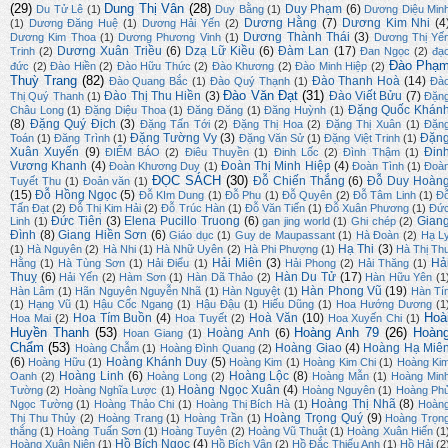
(29)
Dung Thị Vân
(28)
Duy Phạm
(6)
Du Tử Lê
(1)
Duy Bằng
(1)
Dương Diệu Min
Dương Hằng
(7)
Dương Kim Nhi
(4
(1)
Dương Đăng Huệ
(1)
Dương Hải Yến
(2)
Dương Thành Thái
(3)
Dương Kim Thoa
(1)
Dương Phương Vinh
(1)
Dương Thị Yế
Dương Xuân Triều
(6)
Dzạ Lữ Kiều
(6)
Đàm Lan
(17)
Trinh
(2)
Đan Ngọc
(2)
đạ
Đào Phạ
đức
(2)
Đào Hiền
(2)
Đào Hữu Thức
(2)
Đào Khương
(2)
Đào Minh Hiệp
(2)
Thuỳ Trang
(82)
Đào Thanh Hoà
(14)
Đào Quang Bắc
(1)
Đào Quý Thạnh
(1)
Đà
Đào Văn Đạt
(31)
Đào Thị Thu Hiền
(3)
Đào Viết Bửu
(7)
Thị Quý Thanh
(1)
Đặn
Đặng Quốc Khán
Châu Long
(1)
Đặng Diệu Thoa
(1)
Đăng Đăng
(1)
Đăng Huỳnh
(1)
(8)
Đặng Quý Địch
(3)
Đặng Tấn Tới
(2)
Đặng Thị Hoa
(2)
Đặng Thị Xuân
(1)
Đặn
Đặng Tường Vy
(3)
Đặn
Toán
(1)
Đăng Trình
(1)
Đặng Văn Sử
(1)
Đặng Việt Trinh
(1)
Xuân Xuyến
(9)
Đin
ĐIỂM BÁO
(2)
Điêu Thuyền
(1)
Đinh Lốc
(2)
Đình Thậm
(1)
Vương Khanh
(4)
Đoàn Thị Minh Hiệp
(4)
Đoàn Khương Duy
(1)
Đoàn Tình
(1)
Đoà
ĐỌC SÁCH
(30)
Đỗ Chiến Thắng
(6)
Đỗ Duy Hoàn
Tuyết Thu
(1)
Đoản văn
(1)
(15)
Đỗ Hồng Ngọc
(5)
Đỗ KIm Dung
(1)
Đỗ Phu
(1)
Đỗ Quyên
(2)
Đỗ Tâm Linh
(1)
Đ
Tấn Đạt
(2)
Đỗ Thị Kim Hải
(2)
Đỗ Trúc Hàn
(1)
Đỗ Văn Tiến
(1)
Đỗ Xuân Phương
(1)
Đứ
Đức Tiên
(3)
Elena Pucillo Truong
(6)
Gian
Linh
(1)
gan jing world
(1)
Ghi chép
(2)
Đình
(8)
Giang Hiền Sơn
(6)
Giáo dục
(1)
Guy de Maupassant
(1)
Hà Đoàn
(2)
Hạ L
Hạ Thi
(3)
(1)
Hà Nguyên
(2)
Hà Nhi
(1)
Hà Nhữ Uyên
(2)
Hà Phi Phượng
(1)
Hà Thị Th
Hải Miên
(3)
Hả
Hằng
(1)
Hà Tùng Sơn
(1)
Hải Điểu
(1)
Hải Phong
(2)
Hải Thăng
(1)
Thuỵ
(6)
Hàn Du Tử
(17)
Hải Yến
(2)
Hàm Sơn
(1)
Hàn Dã Thảo
(2)
Hàn Hữu Yên
(1
Hàn Phong Vũ
(19)
Hàn Lâm
(1)
Hãn Nguyên Nguyễn Nhã
(1)
Hàn Nguyệt
(1)
Hàn Tí
(1)
Hạng Vũ
(1)
Hậu Cốc Ngang
(1)
Hậu Đậu
(1)
Hiếu Dũng
(1)
Hoa Hướng Dương
(1
Hoà
Hoa Tím Buồn
(4)
Hoà Văn
(10)
Hoa Mai
(2)
Hoa Tuyết
(2)
Hoa Xuyến Chi
(1)
Huyền Thanh
(53)
Hoàng Anh 79
(26)
Hoàn
Hoàng Anh
(6)
Hoan Giang
(1)
Chẩm
(53)
Hoàng Giao
(4)
Hoàng Hạ Miê
Hoàng Chẫm
(1)
Hoàng Đình Quang
(2)
(6)
Hoàng Khánh Duy
(5)
Hoàng Hữu
(1)
Hoàng Kim
(1)
Hoàng Kim Chi
(1)
Hoàng Ki
Hoàng Linh
(6)
Hoàng Lộc
(8)
Oanh
(2)
Hoàng Long
(2)
Hoàng Mẫn
(1)
Hoàng Min
Hoàng Ngọc Xuân
(4)
Tường
(2)
Hoàng Nghĩa Lược
(1)
Hoàng Nguyên
(1)
Hoàng Ph
Hoàng Thị Nhã
(8)
Ngọc Tường
(1)
Hoàng Thảo Chi
(1)
Hoàng Thị Bích Hà
(1)
Hoàn
Hoàng Trọng Quý
(9)
Thị Thu Thủy
(2)
Hoàng Trang
(1)
Hoàng Trần
(1)
Hoàng Trọn
thắng
(1)
Hoàng Tuấn Sơn
(1)
Hoàng Tuyên
(2)
Hoàng Vũ Thuật
(1)
Hoàng Xuân Hiến
(1
Hồ Bích Ngọc
(4)
Hoàng Xuân Niên
(1)
Hồ Bích Vân
(2)
Hồ Đắc Thiếu Anh
(1)
Hồ Hải
(2