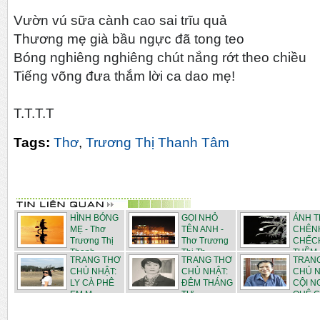
Vườn vú sữa cành cao sai trĩu quả
Thương mẹ già bầu ngực đã tong teo
Bóng nghiêng nghiêng chút nắng rớt theo chiều
Tiếng võng đưa thắm lời ca dao mẹ!
T.T.T.T
Tags:
Thơ
,
Trương Thị Thanh Tâm
HÌNH BÓNG
GỌI NHỎ
ÁNH 
MẸ - Thơ
TÊN ANH -
CHÊN
Trương Thị
Thơ Trương
CHẾC
Thanh...
Thị Th...
THỀM -
TRANG THƠ
TRANG THƠ
TRAN
CHỦ NHẬT:
CHỦ NHẬT:
CHỦ N
LY CÀ PHÊ
ĐÊM THÁNG
CỘI 
EM M...
TƯ - ...
QUÊ C.