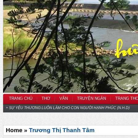
TRANG CHỦ
THƠ
VĂN
TRUYỆN NGẮN
TRANG TH
+ SỰ YÊU THƯƠNG LUÔN LÀM CHO CON NGƯỜI HẠNH PHÚC (N.H.D)
Home »
Trương Thị Thanh Tâm