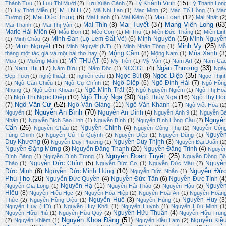
Lý Khánh Vinh
(15)
Thành Tựu
(1)
Lưu Thị Mười
(2)
Lưu Xuân Cảnh
(2)
Lý Thành Lon
M.T.N.H
(7)
(1)
Lý Thời Miễn
(1)
Mã Nhị Lan
(1)
Mạc Minh
(2)
Mạc Tố Hồng
(1)
Mạ
Mai Đức Trung
(6)
Mai Loan
(12)
Tường
(2)
Mai Hạnh
(1)
Mai Kiệm
(1)
Mai Nhật
(2
Mai Tuyết
(37)
Mang Viên Long
(63
Mai Thìn
(3)
Mai Thanh
(1)
Mai Thị Vân
(1)
Marie Hải Miên
(4)
Mẫu Đơn
(1)
Mèo Con
(1)
Mi Thu
(1)
Miên Đức Thắng
(2)
Miên Lin
Minh Đan (Lọ Lem Đất Võ)
(6)
Minh Nguyên
(15)
Minh Nguyễ
(1)
Minh Châu
(2)
Minh Vy
(25)
(3)
Minh Nguyệt
(15)
Minh Nguyệt (NT)
(1)
Minh Nhân Tông
(1)
Mỗ
Mộng Cầm
(8)
Mùa Xanh
(3
tháng một tác giả và một bài thơ hay
(2)
Mộng Nam
(1)
MỸ THUẬT
(6)
Mưa
(1)
Mường Mán
(1)
My Tiên
(1)
Mỹ Vân
(1)
Nam Art
(2)
Nam Ca
Ngàn Thương
(33)
Nam Thi
(17)
NCCGL
(4)
(1)
Năm Bửu
(1)
Nấm Độc
(1)
Ngà
Ngọc Diệp
(35)
Ngọc Bút
(8)
Đẹp Tươi
(1)
nghệ thuật.
(1)
nghiên cứu
(1)
Ngọc Thịn
Ngô Diệp
(6)
Ngô Đình Hải
(7)
(1)
Ngô Càn Chiểu
(1)
Ngô Cự Chính
(2)
Ngô Hồn
Ngô Minh Trãi
(3)
Nhung
(1)
Ngô Liêm Khoan
(1)
Ngô Nguyên Ngiễm
(1)
Ngô Thị Ho
Ngô Thuý Nga
(30)
Ngô Thị Ngọc Diệp
(10)
Ngô Thúy Nga
(16)
Ngô Thy Họ
(1)
Ngô Văn Cư
(52)
(7)
Ngô Văn Giảng
(11)
Ngô Văn Khanh
(17)
Ngô Viết Hòa
(2
Nguyễn An Bình
(70)
Nguyễn An Đình
(4)
Nguyễn
(1)
Nguyễn Ánh 9
(1)
Nguyễn B
Nguyê
Nhân
(1)
Nguyễn Bích Sao Linh
(1)
Nguyễn Bình
(1)
Nguyễn Bính Hồng Cầu
(2)
Cẩn
(26)
Nguyễn Chinh
(4)
Nguyễn Châu
(2)
Nguyễn Công Thụ
(2)
Nguyễn Côn
Nguyễ
Tùng Chinh
(1)
Nguyễn Cử Tú Quỳnh
(2)
Nguyên Diệp
(1)
Nguyễn Dũng
(1)
Duy Khương
(6)
Nguyễn Duy Thịnh
(3)
Nguyễn Duy Phương
(1)
Nguyễn Đại Duẩn
(2
Nguyễn Đặng Mừng
(3)
Nguyễn Đăng Thanh
(20)
Nguyễn Đăng Trình
(4)
Nguyễ
Nguyễn Đoan Tuyết
(25)
Đình Bảng
(1)
Nguyễn Đình Trọng
(1)
Nguyễn Đồng Bộ
Nguyễn Đức Chính
(5)
Nguyễ
Thảo
(1)
Nguyễn Đức Cơ
(1)
Nguyễn Đức Mậu
(2)
Nguyễn Đứ
Đức Minh
(6)
Nguyễn Đức Minh Hùng
(10)
Nguyễn Đức Nhân
(1)
Phú Thọ
(26)
Nguyễn Đức Quyền
(4)
Nguyễn Đức Tấn
(6)
Nguyễn Đức Tình
(4
Nguyên Hạ
(11)
Nguyễ
Nguyễn Gia Long
(1)
Nguyễn Hải Thảo
(2)
Nguyễn Hậu
(2)
Hiếu
(8)
Nguyễn Hiếu Học
(2)
Nguyễn Hòa Hiệp
(2)
Nguyễn Hoài Ân
(1)
Nguyễn Hoàn
Nguyễn Huệ
(3)
Nguyễn Huy
(3
Thức
(2)
Nguyễn Hồng Diệu
(1)
Nguyên Hùng
(1)
Nguyễn Huy (HD)
(1)
Nguyễn Huy Khôi
(1)
Nguyễn Huỳnh
(1)
Nguyễn Hữu Minh
(1
Nguyễn Hữu Thuần
(4)
Nguyễn Hữu Phú
(1)
Nguyễn Hữu Quý
(2)
Nguyễn Hữu Trun
Nguyễn Khoa Đăng
(51)
Nguyễn Kiề
(2)
Nguyễn Khiêm
(1)
Nguyễn Kiều Lam
(2)