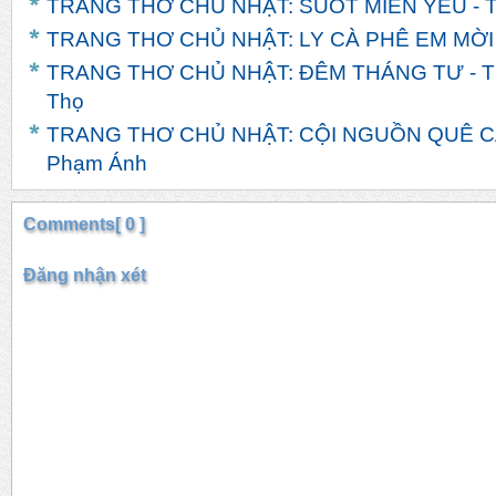
TRANG THƠ CHỦ NHẬT: SUỐT MIỀN YÊU - T
TRANG THƠ CHỦ NHẬT: LY CÀ PHÊ EM MỜI -
TRANG THƠ CHỦ NHẬT: ĐÊM THÁNG TƯ - T
Thọ
TRANG THƠ CHỦ NHẬT: CỘI NGUỒN QUÊ CÁ
Phạm Ánh
Comments[ 0 ]
Đăng nhận xét