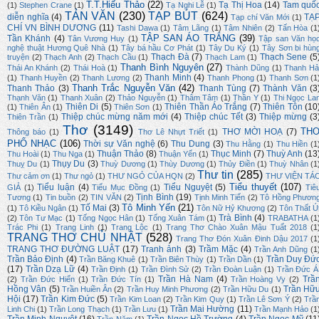
T.T.Hiếu Thảo
(22)
Tạ Thị Hoa
(14)
Tam quố
(1)
Stephen Crane
(1)
Tạ Nghi Lễ
(1)
TẢN VĂN
(230)
TẠP BÚT
(624)
diễn nghĩa
(4)
TẠ
Tạp chí Văn Mới
(1)
CHÍ VN BÌNH DƯƠNG
(11)
Tashi Dawa
(1)
Tâm Lãng
(1)
Tâm Nhiên
(2)
Tấn Hòa
(1
TẬP SAN ÁO TRẮNG
(39)
Tần Khánh
(4)
Tân Vương Huy
(1)
Tập san Văn họ
nghệ thuật Hương Quê Nhà
(1)
Tây bá hầu Cơ Phát
(1)
Tây Du Ký
(1)
Tây Sơn bi hùn
Thạch Đà
(7)
Thạch Sene
(5
truyện
(2)
Thạch Anh
(2)
Thạch Cầu
(1)
Thạch Lam
(1)
Thanh Bình Nguyên
(27)
Thái An Khánh
(2)
Thái Hoà
(1)
Thành Dũng
(1)
Thanh Hả
Thanh Minh
(4)
(1)
Thanh Huyền
(2)
Thanh Lương
(2)
Thanh Phong
(1)
Thanh Sơn
(1
Thanh Trắc Nguyễn Văn
(42)
Thanh Thảo
(3)
Thanh Tùng
(7)
Thành Văn
(3
Thạnh Văn
(1)
Thanh Xuân
(2)
Thảo Nguyễn
(1)
Thâm Tâm
(1)
Thần Y
(1)
Thi Ngọc La
Thiên Di
(5)
Thiên Thần Áo Trắng
(7)
Thiên Tôn
(10
(1)
Thiên Ân
(1)
Thiên Sơn
(1)
Thiệp chúc mừng năm mới
(4)
Thiệp chúc Tết
(3)
Thiệp mừng
(3
Thiên Trần
(1)
Thơ
(3149)
TH
THƠ MỜI HOẠ
(7)
Thông báo
(1)
Thơ Lê Nhựt Triết
(1)
PHỔ NHẠC
(106)
Thời sự Văn nghệ
(6)
Thu Dung
(3)
Thu Hằng
(1)
Thu Hiền
(1
Thuận Thảo
(8)
Thục Minh
(7)
Thuỳ Anh
(13
Thu Hoài
(1)
Thu Nga
(1)
Thuận Yến
(1)
Thụy Du
(3)
Thuỵ Du
(1)
Thuỳ Dương
(1)
Thùy Dương
(1)
Thủy Điền
(1)
Thuỳ Nhân
(1
Thư tin
(285)
Thư cảm ơn
(1)
Thư ngỏ
(1)
THƯ NGỎ CỦA HQN
(2)
THƯ VIỆN TÁ
Tiểu thuyết
(107)
Tiểu luận
(4)
Tiểu Nguyệt
(5)
GIẢ
(1)
Tiểu Mục Đồng
(1)
Tiê
Tịnh Bình
(19)
Tương
(1)
Tin buồn
(2)
TIN VĂN
(2)
Tịnh Minh Tiến
(2)
Tô Hồng Phươn
Tô Minh Yến
(21)
Tố Mai
(3)
(1)
Tô Kiều Ngân
(1)
Tôn Nữ Hỷ Khương
(2)
Tôn Thất Ú
Trà Bình
(4)
(2)
Tôn Tư Mạc
(1)
Tống Ngọc Hân
(1)
Tống Xuân Tám
(1)
TRABATHA
(1
Trác Phi
(1)
Trang Linh
(1)
Trang Lộc
(1)
Trang Thơ Chào Xuân Mậu Tuất 2018
(1
TRANG THƠ CHỦ NHẬT
(528)
Trang Thơ Đón Xuân Đinh Dậu 2017
(1
TRANG THƠ ĐƯỜNG LUẬT
(17)
Tranh ảnh
(3)
Trầm Mặc
(4)
Trần Anh Dũng
(1
Trần Bảo Định
(4)
Trần Duy Đứ
Trần Băng Khuê
(1)
Trần Biên Thùy
(1)
Trần Dần
(1)
(17)
Trần Dzạ Lữ
(4)
Trần Định
(1)
Trần Đình Sử
(2)
Trần Đoàn Luận
(1)
Trần Đức Á
Trần Hà Nam
(4)
Trầ
(2)
Trần Đức Hiển
(1)
Trần Đức Tín
(1)
Trần Hoàng Vy
(2)
Hồng Vân
(5)
Trần Hữ
Trần Huiền Ân
(2)
Trần Huy Minh Phương
(2)
Trần Hữu Du
(1)
Hội
(17)
Trần Kim Đức
(5)
Trần Kim Loan
(2)
Trần Kim Quy
(1)
Trần Lê Sơn Ý
(2)
Trầ
Trần Mai Hường
(11)
Linh Chi
(1)
Trần Long Thạch
(1)
Trần Lưu
(1)
Trần Mạnh Hảo
(1