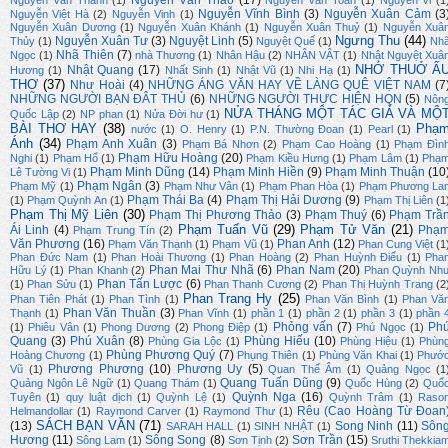
Nguyễn Văn Thảo
(17)
Nguyễn Văn Thành
(1)
Nguyễn Văn Toan
(1)
Nguyên Vi
(1
Nguyễn Vĩnh Bình
(3)
Nguyễn Xuân Cảm
(3
Nguyễn Việt Hà
(2)
Nguyễn Vinh
(1)
Nguyễn Xuân Dương
(1)
Nguyễn Xuân Khánh
(1)
Nguyễn Xuân Thuỷ
(1)
Nguyễn Xuâ
Ngưng Thu
(44)
Nguyễn Xuân Tư
(3)
Nguyệt Linh
(5)
Thủy
(1)
Nguyệt Quế
(1)
Nh
Nhã Thiên
(7)
Ngọc
(1)
nhà Thương
(1)
Nhân Hậu
(2)
NHÂN VẬT
(1)
Nhật Nguyệt Xuâ
NHỚ THUỞ Ấ
Nhật Quang
(17)
Hương
(1)
Nhất Sinh
(1)
Nhật Vũ
(1)
Nhi Hạ
(1)
THƠ
(37)
Như Hoài
(4)
NHỮNG ÁNG VĂN HAY VỀ LÀNG QUÊ VIỆT NAM
(7
NHỮNG NGƯỜI BẠN ĐÂT THỦ
(6)
NHỮNG NGƯỜI THỰC HIỆN HQN
(5)
Nôn
NỬA THÁNG MỘT TÁC GIẢ VÀ MỘ
Quốc Lập
(2)
NP phan
(1)
Nửa Đời hư
(1)
BÀI THƠ HAY
(38)
Phạ
nước
(1)
O. Henry
(1)
P.N. Thường Đoan
(1)
Pearl
(1)
Ánh
(34)
Phạm Anh Xuân
(3)
Phạm Bá Nhơn
(2)
Phạm Cao Hoàng
(1)
Phạm Đìn
Phạm Hữu Hoàng
(20)
Nghi
(1)
Phạm Hổ
(1)
Phạm Kiều Hưng
(1)
Phạm Lâm
(1)
Phạ
Phạm Minh Dũng
(14)
Phạm Minh Hiền
(9)
Phạm Minh Thuận
(10
Lê Tường Vi
(1)
Phạm Ngân
(3)
Phạm Mỹ
(1)
Phạm Như Vân
(1)
Phạm Phan Hòa
(1)
Phạm Phương La
Phạm Thái Ba
(4)
Phạm Thị Hải Dương
(9)
(1)
Phạm Quỳnh An
(1)
Phạm Thị Liên
(1
Phạm Thị Mỹ Liên
(30)
Phạm Thị Phương Thảo
(3)
Phạm Thuý
(6)
Phạm Trầ
Phạm Tuấn Vũ
(29)
Phạm Tử Văn
(21)
Ái Linh
(4)
Phạ
Phạm Trung Tín
(2)
Văn Phương
(16)
Phan Anh
(12)
Phạm Văn Thạnh
(1)
Phạm Vũ
(1)
Phan Cung Việt
(1
Phan Đức Nam
(1)
Phan Hoài Thương
(1)
Phan Hoàng
(2)
Phan Huỳnh Điểu
(1)
Pha
Phan Mai Thư Nhã
(6)
Phan Nam
(20)
Hữu Lý
(1)
Phan Khanh
(2)
Phan Quỳnh Nh
Phan Tấn Lược
(6)
(1)
Phan Sửu
(1)
Phan Thanh Cương
(2)
Phan Thị Huỳnh Trang
(2
Phan Trang Hy
(25)
Phan Tiên Phát
(1)
Phan Tình
(1)
Phan Văn Bình
(1)
Phan Vă
Phan Văn Thuần
(3)
Thạnh
(1)
Phan Vĩnh
(1)
phần 1
(1)
phần 2
(1)
phần 3
(1)
phần 
Phỏng vấn
(7)
Ph
(1)
Phiêu Vân
(1)
Phong Dương
(2)
Phong Điệp
(1)
Phú Ngọc
(1)
Quang
(3)
Phú Xuân
(8)
Phùng Hiếu
(10)
Phùng Gia Lộc
(1)
Phùng Hiệu
(1)
Phùn
Phùng Phương Quý
(7)
Hoàng Chương
(1)
Phụng Thiên
(1)
Phùng Văn Khai
(1)
Phướ
Phương Phương
(10)
Phương Uy
(5)
Vũ
(1)
Quan Thế Âm
(1)
Quảng Ngọc
(1
Quang Tuấn Dũng
(9)
Quảng Ngôn Lê Ngữ
(1)
Quang Thám
(1)
Quốc Hùng
(2)
Quố
Quỳnh Nga
(16)
Tuyên
(1)
quy luật dịch
(1)
Quỳnh Lệ
(1)
Quỳnh Trâm
(1)
Raso
Rêu (Cao Hoàng Từ Đoan
Helmandollar
(1)
Raymond Carver
(1)
Raymond Thư
(1)
SÁCH BẠN VĂN
(71)
(13)
Song Ninh
(11)
Sôn
SARAH HALL
(1)
SINH NHẬT
(1)
Hương
(11)
Sông Song
(8)
Sơn Trần
(15)
Sông Lam
(1)
Sơn Tịnh
(2)
Sruthi Thekkia