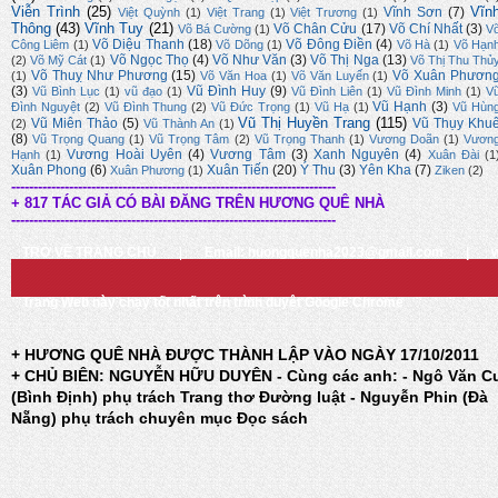
Viễn Trình
(25)
Vĩn
Vĩnh Sơn
(7)
Việt Quỳnh
(1)
Việt Trang
(1)
Việt Trương
(1)
Thông
(43)
Vĩnh Tuy
(21)
Võ Chân Cửu
(17)
Võ Chí Nhất
(3)
Võ Bá Cường
(1)
V
Võ Diệu Thanh
(18)
Võ Đông Điền
(4)
Công Liêm
(1)
Võ Dõng
(1)
Võ Hà
(1)
Võ Hạn
Võ Ngọc Thọ
(4)
Võ Như Văn
(3)
Võ Thị Nga
(13)
(2)
Võ Mỹ Cát
(1)
Võ Thị Thu Thủ
Võ Thuỵ Như Phương
(15)
Võ Xuân Phươn
(1)
Võ Văn Hoa
(1)
Võ Văn Luyến
(1)
(3)
Vũ Đình Huy
(9)
Vũ Bình Lục
(1)
vũ đạo
(1)
Vũ Đình Liên
(1)
Vũ Đình Minh
(1)
V
Vũ Hạnh
(3)
Đình Nguyệt
(2)
Vũ Đình Thung
(2)
Vũ Đức Trọng
(1)
Vũ Hạ
(1)
Vũ Hùn
Vũ Thị Huyền Trang
(115)
Vũ Miên Thảo
(5)
Vũ Thụy Khu
(2)
Vũ Thành An
(1)
(8)
Vũ Trọng Quang
(1)
Vũ Trọng Tâm
(2)
Vũ Trọng Thanh
(1)
Vương Doãn
(1)
Vươn
Vương Hoài Uyên
(4)
Vương Tâm
(3)
Xanh Nguyên
(4)
Hạnh
(1)
Xuân Đài
(1
Xuân Phong
(6)
Xuân Tiến
(20)
Ý Thu
(3)
Yên Kha
(7)
Xuân Phương
(1)
Ziken
(2)
-------------------------------------------------------------------------
+ 817 TÁC GIẢ CÓ BÀI ĐĂNG TRÊN HƯƠNG QUÊ NHÀ
-------------------------------------------------------------------------
TRỞ VỀ TRANG CHỦ
|
Email: huongquenha2023@gmail.com
|
Trang Web này chạy tốt nhất trên trình duyệt Google Chrome
+ HƯƠNG QUÊ NHÀ ĐƯỢC THÀNH LẬP VÀO NGÀY 17/10/2011
+ CHỦ BIÊN: NGUYỄN HỮU DUYÊN - Cùng các anh: - Ngô Văn C
(Bình Định) phụ trách Trang thơ Đường luật - Nguyễn Phin (Đà
Nẵng) phụ trách chuyên mục Đọc sách