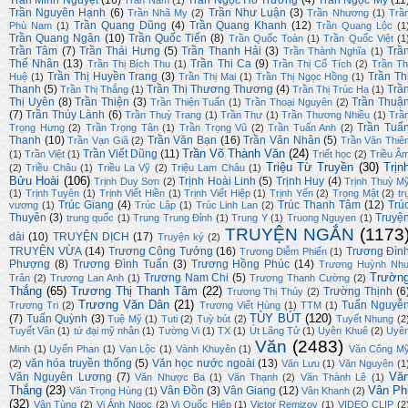
Trần Minh Nguyệt
(16)
Trần Ngọc Hồ Trường
(4)
Trần Ngọc Mỹ
(11
Trần Năm
(1)
Trần Nguyên Hạnh
(6)
Trần Như Luận
(3)
Trần Nhã My
(2)
Trần Nhương
(1)
Trầ
Trần Quang Dũng
(4)
Trần Quang Khanh
(12)
Phù Nam
(1)
Trần Quang Lộc
(1
Trần Quang Ngân
(10)
Trần Quốc Tiến
(8)
Trần Quốc Toàn
(1)
Trần Quốc Việt
(1
Trần Tâm
(7)
Trần Thái Hưng
(5)
Trần Thanh Hải
(3)
Trầ
Trần Thành Nghĩa
(1)
Thế Nhân
(13)
Trần Thi Ca
(9)
Trần Thị Bích Thu
(1)
Trần Thị Cổ Tích
(2)
Trần Th
Trần Thị Huyền Trang
(3)
Trần Th
Huệ
(1)
Trần Thị Mai
(1)
Trần Thị Ngọc Hồng
(1)
Thanh
(5)
Trần Thị Thương Thương
(4)
Trầ
Trần Thị Thắng
(1)
Trần Thị Trúc Hạ
(1)
Thị Uyên
(8)
Trần Thiện
(3)
Trần Thuậ
Trần Thiện Tuấn
(1)
Trần Thoại Nguyên
(2)
(7)
Trần Thúy Lành
(6)
Trần Thuỳ Trang
(1)
Trần Thư
(1)
Trần Thương Nhiều
(1)
Trầ
Trần Tuấ
Trọng Hưng
(2)
Trần Trọng Tân
(1)
Trần Trọng Vũ
(2)
Trần Tuấn Anh
(2)
Thanh
(10)
Trần Văn Bạn
(16)
Trần Văn Nhân
(5)
Trần Vạn Giã
(2)
Trần Văn Thiê
Trần Võ Thành Văn
(24)
Trần Viết Dũng
(11)
(1)
Trần Việt
(1)
Triết học
(2)
Triều Â
Triệu Từ Truyền
(30)
Trịn
(2)
Triều Châu
(1)
Triều La Vỹ
(2)
Triệu Lam Châu
(1)
Bửu Hoài
(106)
Trịnh Hoài Linh
(5)
Trịnh Huy
(4)
Trịnh Duy Sơn
(2)
Trịnh Thuỳ M
(1)
Trịnh Tuyên
(1)
Trịnh Viết Hiền
(1)
Trịnh Viết Hiệp
(1)
Trịnh Yến
(2)
Trọng Mật
(2)
tr
Trúc Giang
(4)
Trúc Thanh Tâm
(12)
Trú
vương
(1)
Trúc Lập
(1)
Trúc Linh Lan
(2)
Thuyên
(3)
Truyệ
trung quốc
(1)
Trung Trung Đỉnh
(1)
Trung Y
(1)
Truong Nguyen
(1)
TRUYỆN NGẮN
(1173
dài
(10)
TRUYỆN DỊCH
(17)
Truyện ký
(2)
TRUYỆN VỪA
(14)
Trương Công Tưởng
(16)
Trương Đìn
Trương Diễm Phiến
(1)
Phượng
(8)
Trương Đình Tuấn
(3)
Trương Hồng Phúc
(14)
Trương Huỳnh Nh
Trườn
Trương Nam Chi
(5)
Trân
(2)
Trương Lan Anh
(1)
Trương Thanh Cường
(2)
Thắng
(65)
Trương Thị Thanh Tâm
(22)
Trường Thịnh
(6
Trương Thị Thúy
(2)
Trương Văn Dân
(21)
Tuấn Nguyễ
Trương Tri
(2)
Trương Viết Hùng
(1)
TTM
(1)
TÙY BÚT
(120)
(7)
Tuấn Quỳnh
(3)
Tuệ Mỹ
(1)
Tuti
(2)
Tuỳ bút
(2)
Tuyết Nhung
(2
Tuyết Vân
(1)
tứ đại mỹ nhân
(1)
Tường Vi
(1)
TX
(1)
Út Lãng Tử
(1)
Uyên Khuê
(2)
Uyê
Văn
(2483)
Minh
(1)
Uyển Phan
(1)
Vạn Lộc
(1)
Vành Khuyên
(1)
Văn Công M
văn hóa truyền thống
(5)
Văn học nước ngoài
(13)
(2)
Văn Lưu
(1)
Văn Nguyên
(1
Vă
Văn Nguyên Lương
(7)
Văn Nhược Ba
(1)
Văn Thạnh
(2)
Văn Thành Lê
(1)
Thắng
(23)
Vân Ph
Vân Đồn
(3)
Vân Giang
(12)
Văn Trọng Hùng
(1)
Vân Khanh
(2)
(32)
Vân Tùng
(2)
Vi Ánh Ngọc
(2)
Vi Quốc Hiệp
(1)
Victor Remizov
(1)
VIDEO CLIP
(2