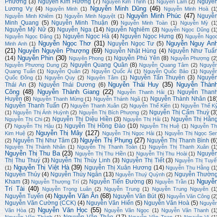
Phương
(3)
Nguyễn Kim Hương
(7)
Nguyễ
Nguyễn Kim Thịnh
(1)
Nguyễn Lam
(2)
Nguyễn Minh Dũng
(46)
Lương Vỵ
(4)
Nguyên Minh
(1)
Nguyễn Minh Hoà
(1
Nguyễn Minh Phúc
(47)
Nguyễ
Nguyễn Minh Khiêm
(1)
Nguyễn Minh Nguyệt
(1)
Minh Quang
(5)
Nguyễn Minh Thuận
(9)
Nguyễn Minh Toàn
(1)
Nguyễn Mỳ
(1
Nguyễn Mỹ Nữ
(3)
Nguyễn Nga
(14)
Nguyễn Nghiêm
(3)
Nguyễn Ngọc Dũng
(1
Nguyễn Ngọc Hà
(4)
Nguyễn Ngọc Hưng
(6)
Nguyễn Ngọc Đặng
(1)
Nguyễn Ngọ
Nguyễn Ngọc Thơ
(31)
Nguyễn Nguy An
Nguyễn Ngọc Tư
(5)
Minh Anh
(1)
(21)
Nguyễn Nguyên Phượng
(69)
Nguyễn Nhật Hùng
(4)
Nguyễn Như Tuấ
Nguyễn Phin
(30)
(14)
Nguyễn Phú Yên
(8)
Nguyên Phong
(1)
Nguyễn Phượng
(2
Nguyễn Quang Quân
(8)
Nguyễn Phương Dung
(2)
Nguyễn Quang Tâm
(2)
Nguyễ
Quang Tuấn
(1)
Nguyễn Quân
(2)
Nguyễn Quốc Ái
(1)
Nguyễn Quốc Bảo
(1)
Nguyễ
Nguyễn Tấn Thuyên
(3)
Nguyễ
Quốc Đông
(1)
Nguyễn Quy
(2)
Nguyên Tâm
(1)
Nguyễn Thái Huy
(35)
Nguyễn Thàn
Thái An
(3)
Nguyễn Thái Dương
(6)
Công
(48)
Nguyễn Thành Giang
(22)
Nguyễn Than
Nguyễn Thanh Hải
(1)
Huyền
(8)
Nguyễn Thành Nhân
(18
Nguyễn Thanh Mừng
(1)
Nguyễn Thánh Ngã
(1)
Nguyễn Thanh Tuấn
(7)
Nguyễn Thanh Xuân
(2)
Nguyễn Thế Kiên
(1)
Nguyễn Thế K
Nguyễn Thị Cẩm Thuỳ
(3
(1)
Nguyễn Thị Ánh Huỳnh
(2)
Nguyễn Thị Bích Phượng
(2)
Nguyễn Thị Diệu Hiền
(3)
Nguyễn Thị Hằn
Nguyễn Thị Chi
(2)
Nguyễn Thị Hải
(1)
(7)
Nguyễn Thị Hồng Đào
(10)
Nguyễn Thị Hậu
(1)
Nguyễn Thị Huệ
(1)
Nguyễn Th
Nguyễn Thị Mây
(127)
Kim Huệ
(2)
Nguyễn Thị Ngọc Hải
(1)
Nguyễn Thị Ngọc Se
Nguyễn Thị Phụng
(27)
Nguyễn Thị Như Tâm
(3)
Nguyễn Thị Thanh Bình
(6
(2)
Nguyễn Thị Thành Nhân
(1)
Nguyễn Thị Thanh Toàn
(1)
Nguyễn Thị Thanh Xuân
(1
Nguyễn Thị Thu Ba
(23)
Nguyễ
Nguyễn Thị Thu Hiền
(1)
Nguyễn Thị Thu Hoài
(1)
Thị Thu Thuý
(3)
Nguyễn Thị Thùy Linh
(3)
Nguyễn Thị Tiết
(3)
Nguyễn Thị Tuyế
Nguyễn Thị Việt Hà
(39)
Nguyễn Thị Xuân Hương
(14)
(1)
Nguyễn Thu Hằng
(1
Nguyễn Thủy
(4)
Nguyễn Thúy Ngân
(13)
Nguyễn Thườn
Nguyễn Thuý Quỳnh
(2)
Nguyễ
Kham
(3)
Nguyễn Tiến Đường
(8)
Nguyễn Thượng Trí
(2)
Nguyễn Trần
(1)
Trí Tài
(40)
Nguyễn Trọng Luân
(2)
Nguyễn Trung
(1)
Nguyễn Trung Nguyên
(1
Nguyễn Văn Ân
(68)
Nguyễn Tuyển
(4)
Nguyễn Văn Bút
(6)
Nguyễn Văn Công
(2
Nguyễn Văn Cường (CCK)
(4)
Nguyễn Văn Hiến
(5)
Nguyễn Văn Hoà
(5)
Nguyễ
Nguyễn Văn Học
(55)
Văn Hòa
(2)
Nguyễn Văn Ngọc
(1)
Nguyễn Văn Thanh
(1