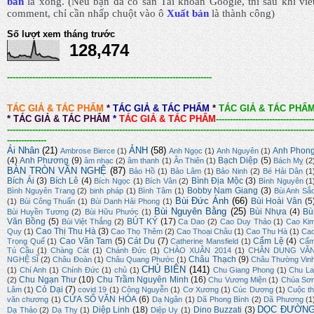
bản
là xong.
(Nếu bạn đã có sẵn Tài khoản Google, thì sau khi viế
comment, chỉ cần nhấp chuột vào ô
Xuất bản
là thành công
)
Số lượt xem tháng trước
128,474
-------------------------------------------------------------------------
TÁC GIẢ & TÁC PHẨM
*
TÁC GIẢ & TÁC PHẨM
*
TÁC GIẢ & TÁC PHẨ
*
TÁC GIẢ & TÁC PHẨM
*
TÁC GIẢ & TÁC PHẨM
-----------------------------------
-------------------------------------------------------------------------------------------------------------
--------------
Ái Nhân
(21)
ẢNH
(58)
Anh Phon
Ambrose Bierce
(1)
Anh Ngọc
(1)
Anh Nguyên
(1)
(4)
Anh Phương
(9)
Bạch Diệp
(5)
âm nhạc
(2)
âm thanh
(1)
Ân Thiên
(1)
Bách Mỵ
(2
BÀN TRÒN VĂN NGHỆ
(87)
Bảo Hồ
(1)
Bảo Lâm
(1)
Bảo Ninh
(2)
Bé Hải Dân
(1
Bích Ái
(3)
Bích Lê
(4)
Bình Địa Mộc
(3)
Bích Ngọc
(1)
Bích Vân
(2)
Bình Nguyên
(1
Bobby Nam Giang
(3)
Bình Nguyên Trang
(2)
binh pháp
(1)
Bình Tâm
(1)
Bùi Anh Sắ
Bùi Đức Ánh
(66)
Bùi Hoài Vân
(5
(1)
Bùi Công Thuấn
(1)
Bùi Danh Hải Phong
(1)
Bùi Nguyên Bằng
(25)
Bùi Nhựa
(4)
Bù
Bùi Huyền Tương
(2)
Bùi Hữu Phước
(1)
Văn Bồng
(5)
BÚT KÝ
(17)
Bùi Việt Thắng
(2)
Ca Dao
(2)
Cao Duy Thảo
(1)
Cao Ki
Cao Thị Thu Hà
(3)
Quy
(1)
Cao Thọ Thêm
(2)
Cao Thoại Châu
(1)
Cao Thu Hà
(1)
Ca
Cao Văn Tam
(5)
Cát Du
(7)
Cẩm Lệ
(4)
Trọng Quế
(1)
Catherine Mansfield
(1)
Cẩ
Tú Cầu
(1)
Chàng Cát
(1)
Chánh Đức
(1)
CHÀO XUÂN 2014
(1)
CHÂN DUNG VĂ
Châu Thạch
(9)
NGHỆ SĨ
(2)
Châu Đoàn
(1)
Châu Quang Phước
(1)
Châu Thường Vin
CHỦ BIÊN
(141)
(1)
Chí Anh
(1)
Chính Đức
(1)
chủ
(1)
Chu Giang Phong
(1)
Chu La
Chu Ngạn Thư
(10)
Chu Trầm Nguyên Minh
(16)
(2)
Chu Vương Miện
(1)
Chúa Sơ
Cỏ Dại
(7)
Lâm
(1)
covid 19
(1)
Công Nguyễn
(1)
Cơ Xương
(1)
Cúc Dương
(1)
Cuộc th
CỬA SỔ VĂN HÓA
(6)
văn chương
(1)
Dạ Ngân
(1)
Dã Phong Bình
(2)
Dã Phương
(1
DỌC ĐƯỜN
Diệp Linh
(18)
Dino Buzzati
(3)
Dạ Thảo
(2)
Dạ Thy
(1)
Diệp Uy
(1)