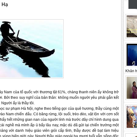
n Hạ
Khản h
Nam của tổ quốc với thương tật 61%, chàng thanh niên ấy không trở
i. Bởi theo suy nghĩ của bản thân: không muốn người yêu phải gắn kết
 Người ấy là thầy tôi.
 sư phạm Hà Nội, nghe theo tiếng gọi của quê hương, thầy cùng một
o Nam chiến đấu. Có băng rừng, lội suối, trèo đèo, vật lộn với cơn sốt
i thấy hết những gian nan của người lính mà trước đây chỉ hình dung qua
i cái nghề mà mình ấp ủ bấy lâu nay, mặc dù đã gửi lại chiến trường một
ảng với danh hiệu giáo viên giỏi cấp tỉnh, thầy được đề bạt làm hiệu
 vùng biên giới này. Người thầy giáo ngoài ba mươi tuổi vẫn sống độc