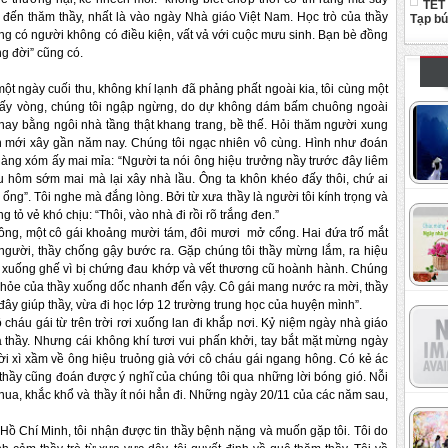
TẾT
h đến thăm thầy, nhất là vào ngày Nhà giáo Việt Nam. Học trò của thầy
Tạp b
ng có người không có điều kiện, vất vả với cuộc mưu sinh. Bạn bè đồng
g đời” cũng có.
ày cuối thu, không khí lạnh đã phảng phất ngoài kia, tôi cùng một
 mấy vòng, chúng tôi ngập ngừng, do dự không dám bấm chuông ngoài
hay bằng ngôi nhà tầng thật khang trang, bề thế. Hỏi thăm người xung
h mới xây gần năm nay. Chúng tôi ngạc nhiên vô cùng. Hình như đoán
àng xóm ấy mai mỉa: “Người ta nói ông hiệu trưởng nầy trước đây liêm
u hôm sớm mai mà lại xây nhà lầu. Ông ta khôn khéo đấy thôi, chứ ai
ổng”. Tôi nghe mà đắng lòng. Bởi từ xưa thầy là người tôi kính trọng và
ỏ vẻ khó chịu: “Thôi, vào nhà đi rồi rõ trắng đen.”
 một cô gái khoảng mười tám, đôi mươi mở cổng. Hai đứa trố mắt
 người, thầy chống gậy bước ra. Gặp chúng tôi thầy mừng lắm, ra hiệu
i xuống ghế vì bị chứng đau khớp và vết thương cũ hoành hành. Chúng
khỏe của thầy xuống dốc nhanh đến vậy. Cô gái mang nước ra mời, thầy
 đây giúp thầy, vừa đi học lớp 12 trường trung học của huyện mình”.
 gái từ trên trời rơi xuống lan đi khắp nơi. Kỷ niệm ngày nhà giáo
 thầy. Nhưng cái không khí tươi vui phấn khởi, tay bắt mặt mừng ngày
i xì xầm về ông hiệu truỏng già với cô cháu gái ngang hông. Có kẻ ác
thầy cũng đoán được ý nghĩ của chúng tôi qua những lời bóng gió. Nỗi
ua, khắc khổ và thầy ít nói hẳn đi. Những ngày 20/11 của các năm sau,
 Minh, tôi nhận được tin thầy bệnh nặng và muốn gặp tôi. Tôi do