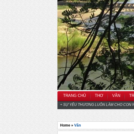
TRANG CHỦ
THƠ
VĂN
T
+ SỰ YÊU THƯƠNG LUÔN LÀM CHO CON N
Home »
Văn