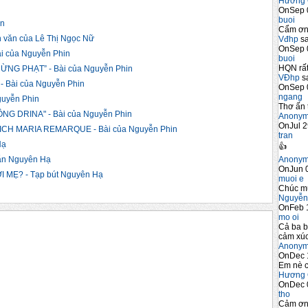
Hương 
OnSep 
buoi
in
Cẩm ơn 
văn của Lê Thị Ngọc Nữ
Vđhp
sa
OnSep 
 của Nguyễn Phin
buoi
HQN rất
ỪNG PHẠT” - Bài của Nguyễn Phin
VĐhp
sa
 Bài của Nguyễn Phin
OnSep 
ngang
guyễn Phin
Thơ ấn 
G DRINA" - Bài của Nguyễn Phin
Anony
OnJul 2
ICH MARIA REMARQUE - Bài của Nguyễn Phin
tran
Hạ
👍
Anony
n Nguyên Hạ
OnJun 0
MẸ? - Tạp bút Nguyên Hạ
muoi e
Chúc m
Nguyễn
OnFeb 
mo oi
Cả ba b
cảm xúc
Anony
OnDec 
Em nè c
Hương 
OnDec 
tho
Cảm ơn 