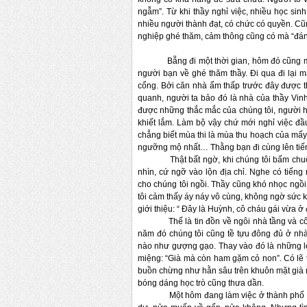
ngẫm”. Từ khi thầy nghỉ việc, nhiều học sin
nhiều người thành đạt, có chức có quyền. Cũ
nghiệp ghé thăm, cảm thông cũng có mà “đán
Bẵng đi một thời gian, hôm đó cũng một ng
người bạn về ghé thăm thầy. Đi qua đi lại
cổng. Bởi căn nhà ẩm thấp trước đây được t
quanh, người ta bảo đó là nhà của thầy Vin
được những thắc mắc của chúng tôi, người h
khiết lắm. Làm bộ vậy chứ mới nghỉ việc đầ
chẳng biết mùa thi là mùa thu hoạch của mấy 
ngưỡng mộ nhất… Thằng bạn đi cùng lên tiếng t
Thật bất ngờ, khi chúng tôi bấm chuông,
nhìn, cứ ngỡ vào lộn địa chỉ. Nghe có tiếng
cho chúng tôi ngồi. Thầy cũng khó nhọc ngồ
tôi cảm thấy áy náy vô cùng, không ngờ sức 
giới thiệu: “ Đây là Huỳnh, cô cháu gái vừa ở
Thế là tin đồn về ngôi nhà tầng và cô cháu
năm đó chúng tôi cũng tề tựu đông đủ ở nhà
nào như gượng gạo. Thay vào đó là những lờ
miệng: “Già mà còn ham gặm cỏ non”. Có lẽ 
buồn chừng như hằn sâu trên khuôn mặt già n
bóng dáng học trò cũng thưa dần.
Một hôm đang làm việc ở thành phố Hồ Chí