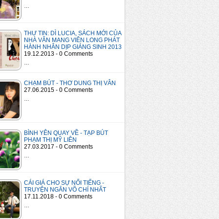
…
THƯ TIN: DÌ LUCIA, SÁCH MỚI CỦA
NHÀ VĂN MANG VIÊN LONG PHÁT
HÀNH NHÂN DỊP GIÁNG SINH 2013
19.12.2013 - 0 Comments
…
CHẠM BÚT - THƠ DUNG THỊ VÂN
27.06.2015 - 0 Comments
…
BÌNH YÊN QUAY VỀ - TẠP BÚT
PHẠM THỊ MỸ LIÊN
27.03.2017 - 0 Comments
…
CÁI GIÁ CHO SỰ NỔI TIẾNG -
TRUYỆN NGẮN VÕ CHÍ NHẤT
17.11.2018 - 0 Comments
…