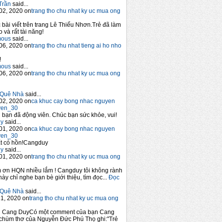
Trần
said...
02, 2020 on
trang tho chu nhat ky uc mua ong
 bài viết trên trang Lê Thiếu Nhơn.Trẻ đã làm
 và rất tài năng!
mous
said...
06, 2020 on
trang tho chu nhat tieng ai ho nho
!
mous
said...
06, 2020 on
trang tho chu nhat ky uc mua ong
Quê Nhà
said...
02, 2020 on
ca khuc cay bong nhac nguyen
yen_30
bạn đã động viên. Chúc bạn sức khỏe, vui!
y
said...
01, 2020 on
ca khuc cay bong nhac nguyen
yen_30
t có hồn!Cangduy
y
said...
01, 2020 on
trang tho chu nhat ky uc mua ong
 ơn HQN nhiều lắm ! Cangduy tôi không rành
này chỉ nghe bạn bè giới thiệu, tìm đọc...
Đọc
Quê Nhà
said...
1, 2020 on
trang tho chu nhat ky uc mua ong
n Cang DuyCó một comment của bạn Cang
chùm thơ của Nguyễn Đức Phú Thọ ghi:"Trẻ