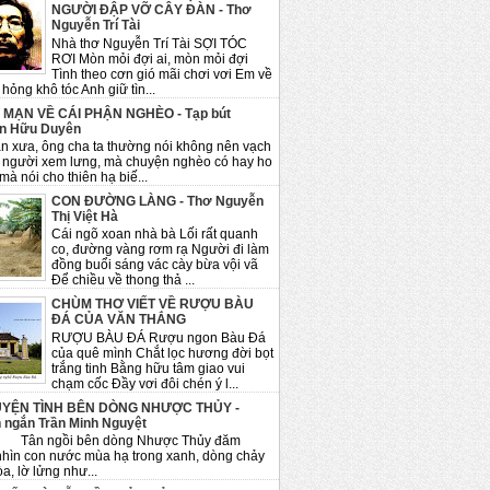
NGƯỜI ĐẬP VỠ CÂY ĐÀN - Thơ
Nguyễn Trí Tài
Nhà thơ Nguyễn Trí Tài SỢI TÓC
RƠI Mòn mỏi đợi ai, mòn mỏi đợi
Tình theo cơn gió mãi chơi vơi Em về
hỏng khô tóc Anh giữ tìn...
 MẠN VỀ CÁI PHẬN NGHÈO - Tạp bút
n Hữu Duyên
n xưa, ông cha ta thường nói không nên vạch
 người xem lưng, mà chuyện nghèo có hay ho
mà nói cho thiên hạ biế...
CON ĐƯỜNG LÀNG - Thơ Nguyễn
Thị Việt Hà
Cái ngõ xoan nhà bà Lối rất quanh
co, đường vàng rơm rạ Người đi làm
đồng buổi sáng vác cày bừa vội vã
Để chiều về thong thả ...
CHÙM THƠ VIẾT VỀ RƯỢU BÀU
ĐÁ CỦA VĂN THẮNG
RƯỢU BÀU ĐÁ Rượu ngon Bàu Đá
của quê mình Chắt lọc hương đời bọt
trắng tinh Bằng hữu tâm giao vui
chạm cốc Đầy vơi đôi chén ý l...
YỆN TÌNH BÊN DÒNG NHƯỢC THỦY -
 ngắn Trần Minh Nguyệt
ngồi bên dòng Nhược Thủy đăm
nhìn con nước mùa hạ trong xanh, dòng chảy
a, lờ lửng như...