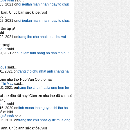
Quê Nhà
said...
03, 2021 on
oi ieutan man nhan ngay to chuc
bạn. Chúc bạn sức khỏe, vui!
id...
02, 2021 on
oi ieutan man nhan ngay to chuc
 ấm áp ạ!
id...
02, 2021 on
trang tho chu nhat mua thu vat
tượng!
mous
said...
9, 2021 on
bua iem tam bang ho dan tap but
mous
said...
1, 2021 on
trang tho chu nhat anh chang hai
ừng nhà thơ Ngô Văn Cư thơ hay
 Thị Mây
said...
10, 2021 on
trang tho chu nhat ta ung ben bo
ài thơ đều rất hay! Cám ơn nhà thơ đã chia sẻ
 đẹp.
mous
said...
15, 2020 on
tinh muon tho nguyen thi thu ba
ô ơi hihi
Quê Nhà
said...
06, 2020 on
trang tho chu nhat ky uc mua ong
anh. Chúc anh sức khỏe, vui!