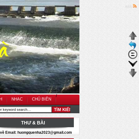
RSS
/
H
NHẠC
CHỦ BIÊN
THƯ & BÀI
i về Email: huongquenha2023@gmail.com