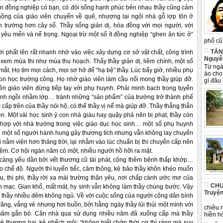
nhìn đồng nghiệp có bạn, có đôi sống hạnh phúc bên nhau thầy cũng cảm
hồng của giáo viên chuyển về quê, nhượng lại ngôi nhà gỗ lợp tôn ở
ch trường hơn cây số. Thầy sống giản dị, hòa đồng với mọi người, với
êu mến và nể trọng. Ngoại trừ một số ít đồng nghiệp “ghen ăn tức ở”
phố cũ 
TẢN
ất lên rất nhanh nhờ vào việc xây dựng cơ sở vật chất, công trình
Nguyễ
 xem mùa thi như mùa thu hoạch. Thấy thầy giản dị, liêm chính, một số
Từ ngà
mắt. Họ tìm mọi cách, mọi sơ hở để “hạ bệ” thầy. Lúc bấy giờ, nhiều phụ
áo cho
n học trường công. Họ nhờ giáo viên làm cầu nối mong thầy giúp đỡ.
gì đâu 
 giáo viên đừng tiếp tay với phụ huynh. Phải minh bạch trong tuyển
ránh ngồi nhầm lớp… tránh những “sản phẩm” của trường trở thành phế
ấp trên của thầy nói hộ, có thể thầy vị nể mà giúp đỡ. Thầy thẳng thắn
rên. Một vài học sinh ỷ con nhà giàu hay quậy phá nên bị phạt, thầy còn
 hợp với nhà trường trong việc giáo dục học sinh… một số phụ huynh
y bị một số người hành hung gây thương tích nhưng vẫn không lay chuyển
i nằm viện hơn tháng trời, lại nhằm vào lúc chuẩn bị thi chuyển cấp nên
iệm. Cơ hội ngàn năm có một, nhiều người hồ hỡi ra mặt.
 yếu dần bởi vết thương cũ tái phát, cộng thêm bệnh thấp khớp…
eo chế độ. Người thì luyến tiếc, cảm thông, kẻ bảo thầy khôn khéo muốn
, thị phi, thầy rời xa mái trường thân yêu, nơi chấp cánh ước mơ của
CHU
n mạc. Gian khổ, mất mát, hy sinh vẫn không làm thầy chùng bước. Vậy
Truyện
thầy nhiều đêm không ngủ. Về với cuộc sống của người công dân bình
Tân 
ng, vắng vẻ nhưng hơi buồn, bởi hằng ngày thầy lủi thủi một mình với
chiêu 
 năm gắn bó. Căn nhà qua sử dụng nhiều năm đã xuống cấp mà thầy
hiền hò
 thương hại, kẻ nhếch môi: “không biết chớp thời cơ thì ráng mà suy