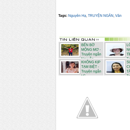
Tags:
Nguyên Hạ
,
TRUYỆN NGẮN
,
Văn
BẾN BỜ
L
MỘNG MƠ -
N
Truyện ngắn
T
Nguyễn...
T
KHÔNG KỊP
S
N...
TẠM BIỆT -
C
Truyện ngắn
T
Vũ...
Tr