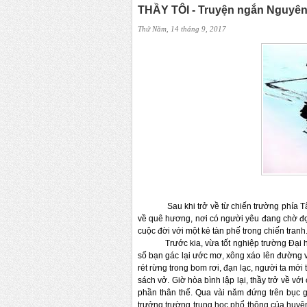
THẦY TÔI - Truyện ngắn Nguyê
Thứ Năm, 14 tháng 9, 2017
Sau khi trở về từ chiến trường phía Tây 
về quê hương, nơi có người yêu đang chờ đợ
cuộc đời với một kẻ tàn phế trong chiến tranh.
Trước kia, vừa tốt nghiệp trường Đại học
số bạn gác lại ước mơ, xông xáo lên đường và
rét rừng trong bom rơi, đạn lạc, người ta mớ
sách vở. Giờ hòa bình lập lại, thầy trở về vớ
phần thân thể. Qua vài năm đứng trên bục gi
trưởng trường trung học phổ thông của huyện