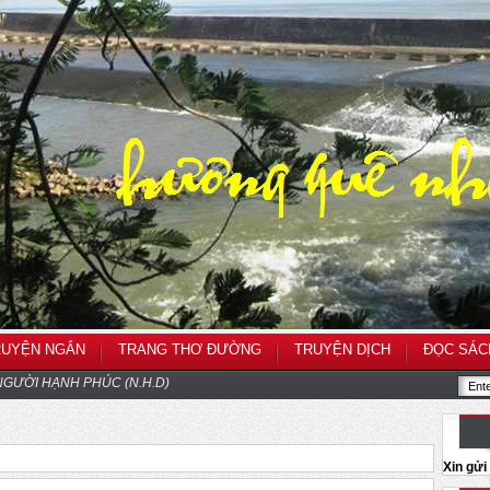
RUYỆN NGẮN
TRANG THƠ ĐƯỜNG
TRUYỆN DỊCH
ĐỌC SÁC
GƯỜI HẠNH PHÚC (N.H.D)
Xin gử