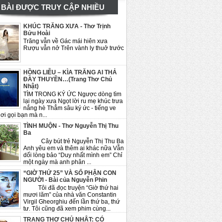
BÀI ĐƯỢC TRUY CẬP NHIỀU
KHÚC TRĂNG XƯA - Thơ Trịnh
Bửu Hoài
Trăng vẫn về Gác mái hiên xưa
Rượu vẫn nở Trên vành ly thuở trước
HỒNG LIỄU – KÌA TRĂNG AI THẢ
ĐẦY THUYỀN…(Trang Thơ Chủ
Nhật)
TÌM TRONG KÝ ỨC Ngược dòng tìm
lại ngày xưa Ngọt lời ru mẹ khúc trưa
nắng hè Thẳm sâu ký ức - tiếng ve
ơi gọi bạn mà n...
TÌNH MUỘN - Thơ Nguyễn Thị Thu
Ba
Cây bút trẻ Nguyễn Thị Thu Ba
Anh yêu em và thêm ai khác nữa Vẫn
dối lòng bảo “Duy nhất mình em” Chỉ
một ngày mà anh phân ...
“GIỜ THỨ 25” VÀ SỐ PHẬN CON
NGƯỜI - Bài của Nguyễn Phin
Tôi đã đọc truyện “Giờ thứ hai
mươi lăm” của nhà văn Constantin
Virgil Gheorghiu đến lần thứ ba, thứ
tư. Tôi cũng đã xem phim cùng...
TRANG THƠ CHỦ NHẬT: CÓ