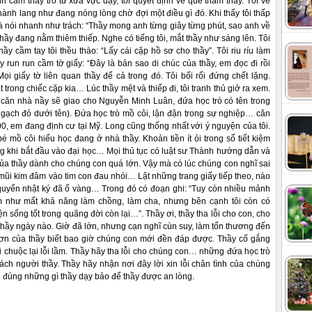
cảm thầy trò từ xưa vực dậy, tôi quyết định về quê thăm thầy. Tôi về
g hành lang như đang nóng lòng chờ đợi một điều gì đó. Khi thấy tôi thấp
à nói nhanh như trách: “Thầy mong anh từng giây từng phút, sao anh về
Thầy đang nằm thiêm thiếp. Nghe có tiếng tôi, mắt thầy như sáng lên. Tôi
y cầm tay tôi thều thào: “Lấy cái cặp hồ sơ cho thầy”. Tôi riu ríu làm
y run run cầm tờ giấy: “Đây là bản sao di chúc của thầy, em đọc đi rồi
ọi giấy tờ liên quan thầy để cả trong đó. Tôi bối rối đứng chết lặng.
t trong chiếc cặp kia… Lúc thầy mệt và thiếp đi, tôi tranh thủ giở ra xem.
, căn nhà nầy sẽ giao cho Nguyễn Minh Luân, đứa học trò có tên trong
ạch đỏ dưới tên). Đứa học trò mồ côi, lận đận trong sự nghiệp… căn
0, em đang định cư tại Mỹ. Long cũng thống nhất với ý nguyện của tôi.
mồ côi hiếu học đang ở nhà thầy. Khoản tiền ít ỏi trong sổ tiết kiệm
khi bắt đầu vào đại học… Mọi thủ tục có luật sư Thành hướng dẫn và
 của thầy dành cho chúng con quá lớn. Vậy mà có lúc chúng con nghĩ sai
ũi kim đâm vào tim con đau nhói… Lật những trang giấy tiếp theo, nào
quyển nhật ký đã ố vàng… Trong đó có đoạn ghi: “Tuy còn nhiều mảnh
m như mất khả năng làm chồng, làm cha, nhưng bên cạnh tôi còn có
sống tốt trong quãng đời còn lại…”. Thầy ơi, thầy tha lỗi cho con, cho
ầy ngày nào. Giờ đã lớn, nhưng cạn nghĩ cùn suy, làm tổn thương đến
 ơn của thầy biết bao giờ chúng con mới đền đáp được. Thầy cố gắng
chuộc lại lỗi lầm. Thầy hãy tha lỗi cho chúng con… những đứa học trò
ch người thầy. Thầy hãy nhận nơi đây lời xin lỗi chân tình của chúng
 đúng những gì thầy dạy bảo để thầy được an lòng.