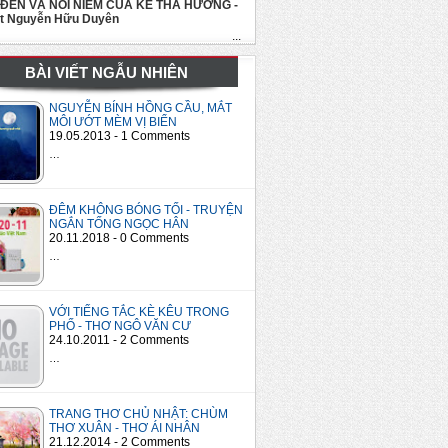
 ĐẾN VÀ NỖI NIỀM CỦA KẺ THA HƯƠNG -
út Nguyễn Hữu Duyên
...
BÀI VIẾT NGẪU NHIÊN
NGUYỄN BÍNH HỒNG CẦU, MẮT
MÔI ƯỚT MÈM VỊ BIỂN
19.05.2013 - 1 Comments
…
ĐÊM KHÔNG BÓNG TỐI - TRUYỆN
NGẮN TỐNG NGỌC HÂN
20.11.2018 - 0 Comments
…
VỚI TIẾNG TẮC KÈ KÊU TRONG
PHỐ - THƠ NGÔ VĂN CƯ
24.10.2011 - 2 Comments
…
TRANG THƠ CHỦ NHẬT: CHÙM
THƠ XUÂN - THƠ ÁI NHÂN
21.12.2014 - 2 Comments