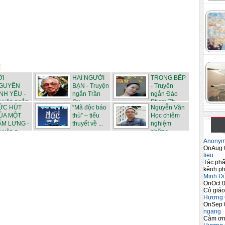
ỜI
HAI NGƯỜI
TRONG BẾP
GUYỀN
BẠN - Truyện
- Truyện
ÌNH YÊU -
ngắn Trần
ngắn Đào
ruyện ngắn
Qu...
Phạm Th...
ỨC HÚT
“Mã độc báo
Nguyễn Văn
ỦA MỘT
thù” – tiểu
Học chiêm
ẤM LƯNG -
thuyết về ...
nghiệm
uyện n...
những ...
Anony
OnAug 
tieu
Tác phẩ
kênh ph
Minh Đ
OnOct 0
Cô giáo
Hương 
OnSep 
ngang
Cảm ơn 