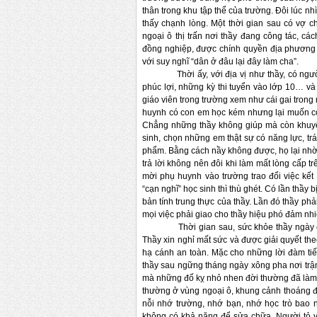
thân trong khu tập thể của trường. Đôi lúc 
thấy chạnh lòng. Một thời gian sau có vợ c
ngoại ô thị trấn nơi thầy đang công tác, cá
đồng nghiệp, được chính quyền địa phương y
với suy nghĩ “dân ở đâu lại đây làm cha”.
Thời ấy, với địa vị như thầy, có người ph
phúc lợi, những kỳ thi tuyển vào lớp 10… và
giáo viên trong trường xem như cái gai trong 
huynh có con em học kém nhưng lại muốn co
Chẳng những thầy không giúp mà còn khuyên
sinh, chọn những em thật sự có năng lực, t
phẩm. Bằng cách nầy không được, họ lại nhờ c
trả lời không nên đôi khi làm mất lòng cấp t
mời phụ huynh vào trường trao đổi việc kết
“cạn nghĩ” học sinh thì thù ghét. Có lần thầ
bản tính trung thực của thầy. Lần đó thầy phả
mọi việc phải giao cho thầy hiệu phó đảm nh
Thời gian sau, sức khỏe thầy ngày càng
Thầy xin nghỉ mất sức và được giải quyết th
hạ cánh an toàn. Mặc cho những lời đàm tiếu
thầy sau ngững tháng ngày xông pha nơi trậ
mà những đố kỵ nhỏ nhen đời thường đã làm 
thường ở vùng ngoại ô, khung cảnh thoáng đã
nỗi nhớ trường, nhớ bạn, nhớ học trò bao
không có khả năng để sửa chữa. Người tỏ vẻ