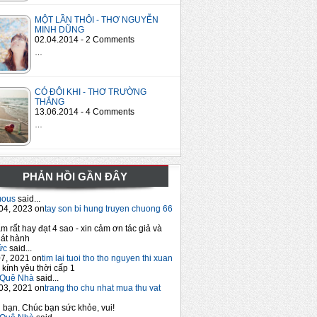
MỘT LẦN THÔI - THƠ NGUYỄN
MINH DŨNG
02.04.2014 - 2 Comments
…
CÓ ĐÔI KHI - THƠ TRƯỜNG
THẮNG
13.06.2014 - 4 Comments
…
PHẢN HỒI GẦN ĐÂY
mous
said...
04, 2023 on
tay son bi hung truyen chuong 66
m rất hay đạt 4 sao - xin cảm ơn tác giả và
át hành
ức
said...
7, 2021 on
tim lai tuoi tho tho nguyen thi xuan
 kính yêu thời cấp 1
Quê Nhà
said...
03, 2021 on
trang tho chu nhat mua thu vat
bạn. Chúc bạn sức khỏe, vui!