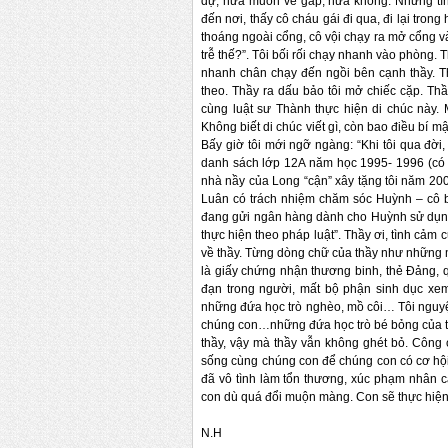
dự, nửa muốn về gấp, nửa không. Nhưng tình 
đến nơi, thấy cô cháu gái đi qua, đi lại tron
thoáng ngoài cổng, cô vội chạy ra mở cổng v
trễ thế?”. Tôi bối rối chạy nhanh vào phòng. 
nhanh chân chạy đến ngồi bên cạnh thầy. Thầ
theo. Thầy ra dấu bảo tôi mở chiếc cặp. Thầ
cùng luật sư Thành thực hiện di chúc này. M
Không biết di chúc viết gì, còn bao điều bí mậ
Bấy giờ tôi mới ngỡ ngàng: “Khi tôi qua đời
danh sách lớp 12A năm học 1995- 1996 (có g
nhà nầy của Long “cận” xây tặng tôi năm 200
Luân có trách nhiệm chăm sóc Huỳnh – cô bé 
đang gửi ngân hàng dành cho Huỳnh sử dụng 
thực hiện theo pháp luật”. Thầy ơi, tình cảm
về thầy. Từng dòng chữ của thầy như những m
là giấy chứng nhận thương binh, thẻ Đảng, 
đạn trong người, mất bộ phận sinh dục xe
những đứa học trò nghèo, mồ côi… Tôi nguyện 
chúng con…những đứa học trò bé bỏng của th
thầy, vậy mà thầy vẫn không ghét bỏ. Công
sống cùng chúng con để chúng con có cơ hội 
đã vô tình làm tổn thương, xúc phạm nhân cá
con dù quá đổi muộn màng. Con sẽ thực hiện
N.H