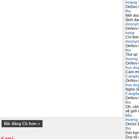
Hoàng 
OnDec 
tho
Mới đọc
lãnh đạo
Anony
OnNov 
nang
Chí tình
Anony
OnNov 
tho
Thơ lạ!
Hương 
OnNov 
huu du
Cảm ơn 
Cangdu
OnNov 
huu du
Nghe rấ
Cangdu
OnNov 
tho
Oh, cảm
về giới 
tiếp...
Hương 
Bài đăng Cũ hơn »
OnOct 3
tho
Gửi bạ
Duy về 
UÊ NHÀ