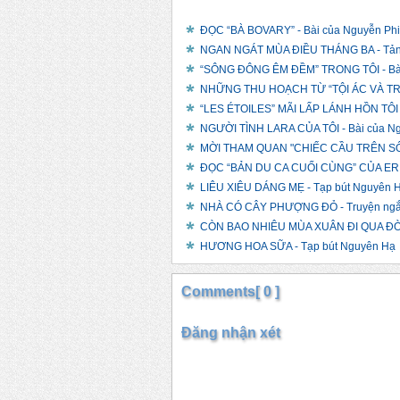
ĐỌC “BÀ BOVARY” - Bài của Nguyễn Ph
NGAN NGÁT MÙA ĐIỀU THÁNG BA - Tản 
“SÔNG ĐÔNG ÊM ĐỀM” TRONG TÔI - Bài
NHỮNG THU HOẠCH TỪ “TỘI ÁC VÀ TR
“LES ÉTOILES” MÃI LẤP LÁNH HỒN TÔI -
NGƯỜI TÌNH LARA CỦA TÔI - Bài của N
MỜI THAM QUAN "CHIẾC CẦU TRÊN SÔN
ĐỌC “BẢN DU CA CUỐI CÙNG” CỦA ER
LIÊU XIÊU DÁNG MẸ - Tạp bút Nguyên 
NHÀ CÓ CÂY PHƯỢNG ĐỎ - Truyện ngắ
CÒN BAO NHIÊU MÙA XUÂN ĐI QUA ĐỜI 
HƯƠNG HOA SỮA - Tạp bút Nguyên Hạ
Comments[ 0 ]
Đăng nhận xét