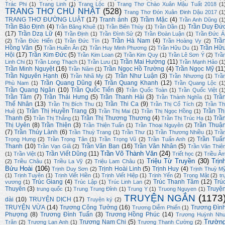
Trác Phi
(1)
Trang Linh
(1)
Trang Lộc
(1)
Trang Thơ Chào Xuân Mậu Tuất 2018
(1
TRANG THƠ CHỦ NHẬT
(528)
Trang Thơ Đón Xuân Đinh Dậu 2017
(1
TRANG THƠ ĐƯỜNG LUẬT
(17)
Tranh ảnh
(3)
Trầm Mặc
(4)
Trần Anh Dũng
(1
Trần Bảo Định
(4)
Trần Duy Đứ
Trần Băng Khuê
(1)
Trần Biên Thùy
(1)
Trần Dần
(1)
(17)
Trần Dzạ Lữ
(4)
Trần Định
(1)
Trần Đình Sử
(2)
Trần Đoàn Luận
(1)
Trần Đức Á
Trần Hà Nam
(4)
Trầ
(2)
Trần Đức Hiển
(1)
Trần Đức Tín
(1)
Trần Hoàng Vy
(2)
Hồng Vân
(5)
Trần Hữ
Trần Huiền Ân
(2)
Trần Huy Minh Phương
(2)
Trần Hữu Du
(1)
Hội
(17)
Trần Kim Đức
(5)
Trần Kim Loan
(2)
Trần Kim Quy
(1)
Trần Lê Sơn Ý
(2)
Trầ
Trần Mai Hường
(11)
Linh Chi
(1)
Trần Long Thạch
(1)
Trần Lưu
(1)
Trần Mạnh Hảo
(1
Trần Minh Nguyệt
(16)
Trần Ngọc Hồ Trường
(4)
Trần Ngọc Mỹ
(11
Trần Năm
(1)
Trần Nguyên Hạnh
(6)
Trần Như Luận
(3)
Trần Nhã My
(2)
Trần Nhương
(1)
Trầ
Trần Quang Dũng
(4)
Trần Quang Khanh
(12)
Phù Nam
(1)
Trần Quang Lộc
(1
Trần Quang Ngân
(10)
Trần Quốc Tiến
(8)
Trần Quốc Toàn
(1)
Trần Quốc Việt
(1
Trần Tâm
(7)
Trần Thái Hưng
(5)
Trần Thanh Hải
(3)
Trầ
Trần Thành Nghĩa
(1)
Thế Nhân
(13)
Trần Thi Ca
(9)
Trần Thị Bích Thu
(1)
Trần Thị Cổ Tích
(2)
Trần Th
Trần Thị Huyền Trang
(3)
Trần Th
Huệ
(1)
Trần Thị Mai
(1)
Trần Thị Ngọc Hồng
(1)
Thanh
(5)
Trần Thị Thương Thương
(4)
Trầ
Trần Thị Thắng
(1)
Trần Thị Trúc Hạ
(1)
Thị Uyên
(8)
Trần Thiện
(3)
Trần Thuậ
Trần Thiện Tuấn
(1)
Trần Thoại Nguyên
(2)
(7)
Trần Thúy Lành
(6)
Trần Thuỳ Trang
(1)
Trần Thư
(1)
Trần Thương Nhiều
(1)
Trầ
Trần Tuấ
Trọng Hưng
(2)
Trần Trọng Tân
(1)
Trần Trọng Vũ
(2)
Trần Tuấn Anh
(2)
Thanh
(10)
Trần Văn Bạn
(16)
Trần Văn Nhân
(5)
Trần Vạn Giã
(2)
Trần Văn Thiê
Trần Võ Thành Văn
(24)
Trần Viết Dũng
(11)
(1)
Trần Việt
(1)
Triết học
(2)
Triều Â
Triệu Từ Truyền
(30)
Trịn
(2)
Triều Châu
(1)
Triều La Vỹ
(2)
Triệu Lam Châu
(1)
Bửu Hoài
(106)
Trịnh Hoài Linh
(5)
Trịnh Huy
(4)
Trịnh Duy Sơn
(2)
Trịnh Thuỳ M
(1)
Trịnh Tuyên
(1)
Trịnh Viết Hiền
(1)
Trịnh Viết Hiệp
(1)
Trịnh Yến
(2)
Trọng Mật
(2)
tr
Trúc Giang
(4)
Trúc Thanh Tâm
(12)
Trú
vương
(1)
Trúc Lập
(1)
Trúc Linh Lan
(2)
Thuyên
(3)
Truyệ
trung quốc
(1)
Trung Trung Đỉnh
(1)
Trung Y
(1)
Truong Nguyen
(1)
TRUYỆN NGẮN
(1173
dài
(10)
TRUYỆN DỊCH
(17)
Truyện ký
(2)
TRUYỆN VỪA
(14)
Trương Công Tưởng
(16)
Trương Đìn
Trương Diễm Phiến
(1)
Phượng
(8)
Trương Đình Tuấn
(3)
Trương Hồng Phúc
(14)
Trương Huỳnh Nh
Trườn
Trương Nam Chi
(5)
Trân
(2)
Trương Lan Anh
(1)
Trương Thanh Cường
(2)