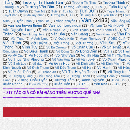
Thắng
(65)
Trương Thị Thanh Tâm
(22)
Trường Thịnh
(6
Trương Thị Thúy
(2)
Trương Văn Dân
(21)
Tuấn Nguyễ
Trương Tri
(2)
Trương Viết Hùng
(1)
TTM
(1)
TÙY BÚT
(120)
(7)
Tuấn Quỳnh
(3)
Tuệ Mỹ
(1)
Tuti
(2)
Tuỳ bút
(2)
Tuyết Nhung
(2
Tuyết Vân
(1)
tứ đại mỹ nhân
(1)
Tường Vi
(1)
TX
(1)
Út Lãng Tử
(1)
Uyên Khuê
(2)
Uyê
Văn
(2483)
Minh
(1)
Uyển Phan
(1)
Vạn Lộc
(1)
Vành Khuyên
(1)
Văn Công M
văn hóa truyền thống
(5)
Văn học nước ngoài
(13)
(2)
Văn Lưu
(1)
Văn Nguyên
(1
Vă
Văn Nguyên Lương
(7)
Văn Nhược Ba
(1)
Văn Thạnh
(2)
Văn Thành Lê
(1)
Thắng
(23)
Vân Ph
Vân Đồn
(3)
Vân Giang
(12)
Văn Trọng Hùng
(1)
Vân Khanh
(2)
(32)
Vân Tùng
(2)
Vi Ánh Ngọc
(2)
Vi Quốc Hiệp
(1)
Victor Remizov
(1)
VIDEO CLIP
(2
Viễn Trình
(25)
Vĩn
Vĩnh Sơn
(7)
Việt Quỳnh
(1)
Việt Trang
(1)
Việt Trương
(1)
Thông
(43)
Vĩnh Tuy
(21)
Võ Chân Cửu
(17)
Võ Chí Nhất
(3)
Võ Bá Cường
(1)
V
Võ Diệu Thanh
(18)
Võ Đông Điền
(4)
Công Liêm
(1)
Võ Dõng
(1)
Võ Hà
(1)
Võ Hạn
Võ Ngọc Thọ
(4)
Võ Như Văn
(3)
Võ Thị Nga
(13)
(2)
Võ Mỹ Cát
(1)
Võ Thị Thu Thủ
Võ Thuỵ Như Phương
(15)
Võ Xuân Phươn
(1)
Võ Văn Hoa
(1)
Võ Văn Luyến
(1)
(3)
Vũ Đình Huy
(9)
Vũ Bình Lục
(1)
vũ đạo
(1)
Vũ Đình Liên
(1)
Vũ Đình Minh
(1)
V
Vũ Hạnh
(3)
Đình Nguyệt
(2)
Vũ Đình Thung
(2)
Vũ Đức Trọng
(1)
Vũ Hạ
(1)
Vũ Hùn
Vũ Thị Huyền Trang
(115)
Vũ Miên Thảo
(5)
Vũ Thụy Khu
(2)
Vũ Thành An
(1)
(8)
Vũ Trọng Quang
(1)
Vũ Trọng Tâm
(2)
Vũ Trọng Thanh
(1)
Vương Doãn
(1)
Vươn
Vương Hoài Uyên
(4)
Vương Tâm
(3)
Xanh Nguyên
(4)
Hạnh
(1)
Xuân Đài
(1
Xuân Phong
(6)
Xuân Tiến
(20)
Ý Thu
(3)
Yên Kha
(7)
Xuân Phương
(1)
Ziken
(2)
-------------------------------------------------------------------------
+ 817 TÁC GIẢ CÓ BÀI ĐĂNG TRÊN HƯƠNG QUÊ NHÀ
-------------------------------------------------------------------------
TRỞ VỀ TRANG CHỦ
|
Email: huongquenha2023@gmail.com
|
Trang Web này chạy tốt nhất trên trình duyệt Google Chrome