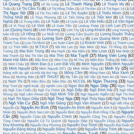
Lê Quang Trạng
(23)
Lê Thanh Hùng
(34)
Lê Thanh My
(8)
Lê Sa Long
(2)
L
L
Lê Thị Cẩm Tú
(6)
Thấu
(1)
Lê Thị Hồng Thắm
(1)
Lê Thị Kim
(1)
Lê Thị Ngọc Lệ
(1)
Thị Ngọc Nữ
(33)
Lê Thị Xuyên
(13)
Lê Thiếu Nhơn
(15)
L
Lê Thị Thu Hiền
(1)
Thống Nhất
(6)
Lê Tiến Mợi
(6)
Lê Trọn
Lê Thụy Phương
(2)
Lê Tiến Dũng
(1)
Nghĩa
(3)
Lê Tuân
(4)
Lê Văn Hiếu
(12)
Lê Văn Ngă
Lê Trung Hiếu
(1)
Lê Uyên
(1)
(3)
Lê Vinh
(4)
Linh Lan
(7)
Lin
Lê Vi Thuỷ
(1)
Lê Xuân Tiến
(1)
Lindsay Polak
(1)
Lan (Quảng Nam)
(8)
Linh Phương
(3)
Long Khánh
(4)
Linh Thy
(2)
Long Vương
(1
Lữ Hồng
(3)
Lương Duyên Thắn
luân hồi
(1)
Lư Nhất Vũ
(1)
Lương Cẩm Quyên
(1)
Lương Sơn
(27)
(3)
Lưu Ly
(6)
Lưu Quang Minh
(15)
Lương Đình Khoa
(1)
Lư
Lý Khánh Vinh
(15)
Thành Tựu
(1)
Lưu Thị Mười
(2)
Lưu Xuân Cảnh
(2)
Lý Thành Lon
M.T.N.H
(7)
(1)
Lý Thời Miễn
(1)
Mã Nhị Lan
(1)
Mạc Minh
(2)
Mạc Tố Hồng
(1)
Mạ
Mai Đức Trung
(6)
Mai Loan
(12)
Tường
(2)
Mai Hạnh
(1)
Mai Kiệm
(1)
Mai Nhật
(2
Mai Tuyết
(37)
Mang Viên Long
(63
Mai Thìn
(3)
Mai Thanh
(1)
Mai Thị Vân
(1)
Marie Hải Miên
(4)
Mẫu Đơn
(1)
Mèo Con
(1)
Mi Thu
(1)
Miên Đức Thắng
(2)
Miên Lin
Minh Đan (Lọ Lem Đất Võ)
(6)
Minh Nguyên
(15)
Minh Nguyễ
(1)
Minh Châu
(2)
Minh Vy
(25)
(3)
Minh Nguyệt
(15)
Minh Nguyệt (NT)
(1)
Minh Nhân Tông
(1)
Mỗ
Mộng Cầm
(8)
Mùa Xanh
(3
tháng một tác giả và một bài thơ hay
(2)
Mộng Nam
(1)
MỸ THUẬT
(6)
Mưa
(1)
Mường Mán
(1)
My Tiên
(1)
Mỹ Vân
(1)
Nam Art
(2)
Nam Ca
Ngàn Thương
(33)
Nam Thi
(17)
NCCGL
(4)
(1)
Năm Bửu
(1)
Nấm Độc
(1)
Ngà
Ngọc Diệp
(35)
Ngọc Bút
(8)
Đẹp Tươi
(1)
nghệ thuật.
(1)
nghiên cứu
(1)
Ngọc Thịn
Ngô Diệp
(6)
Ngô Đình Hải
(7)
(1)
Ngô Càn Chiểu
(1)
Ngô Cự Chính
(2)
Ngô Hồn
Ngô Minh Trãi
(3)
Nhung
(1)
Ngô Liêm Khoan
(1)
Ngô Nguyên Ngiễm
(1)
Ngô Thị Ho
Ngô Thuý Nga
(30)
Ngô Thị Ngọc Diệp
(10)
Ngô Thúy Nga
(16)
Ngô Thy Họ
(1)
Ngô Văn Cư
(52)
(7)
Ngô Văn Giảng
(11)
Ngô Văn Khanh
(17)
Ngô Viết Hòa
(2
Nguyễn An Bình
(70)
Nguyễn An Đình
(4)
Nguyễn
(1)
Nguyễn Ánh 9
(1)
Nguyễn B
Nguyê
Nhân
(1)
Nguyễn Bích Sao Linh
(1)
Nguyễn Bình
(1)
Nguyễn Bính Hồng Cầu
(2)
Cẩn
(26)
Nguyễn Chinh
(4)
Nguyễn Châu
(2)
Nguyễn Công Thụ
(2)
Nguyễn Côn
Nguyễ
Tùng Chinh
(1)
Nguyễn Cử Tú Quỳnh
(2)
Nguyên Diệp
(1)
Nguyễn Dũng
(1)
Duy Khương
(6)
Nguyễn Duy Thịnh
(3)
Nguyễn Duy Phương
(1)
Nguyễn Đại Duẩn
(2
Nguyễn Đặng Mừng
(3)
Nguyễn Đăng Thanh
(20)
Nguyễn Đăng Trình
(4)
Nguyễ
Nguyễn Đoan Tuyết
(25)
Đình Bảng
(1)
Nguyễn Đình Trọng
(1)
Nguyễn Đồng Bộ