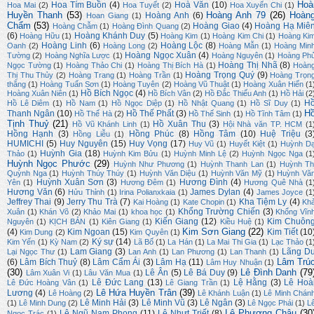
Hoà
Hoa Tím Buồn
(4)
Hoà Văn
(10)
Hoa Mai
(2)
Hoa Tuyết
(2)
Hoa Xuyến Chi
(1)
Huyền Thanh
(53)
Hoàng Anh 79
(26)
Hoàn
Hoàng Anh
(6)
Hoan Giang
(1)
Chẩm
(53)
Hoàng Giao
(4)
Hoàng Hạ Miê
Hoàng Chẫm
(1)
Hoàng Đình Quang
(2)
(6)
Hoàng Khánh Duy
(5)
Hoàng Hữu
(1)
Hoàng Kim
(1)
Hoàng Kim Chi
(1)
Hoàng Ki
Hoàng Linh
(6)
Hoàng Lộc
(8)
Oanh
(2)
Hoàng Long
(2)
Hoàng Mẫn
(1)
Hoàng Min
Hoàng Ngọc Xuân
(4)
Tường
(2)
Hoàng Nghĩa Lược
(1)
Hoàng Nguyên
(1)
Hoàng Ph
Hoàng Thị Nhã
(8)
Ngọc Tường
(1)
Hoàng Thảo Chi
(1)
Hoàng Thị Bích Hà
(1)
Hoàn
Hoàng Trọng Quý
(9)
Thị Thu Thủy
(2)
Hoàng Trang
(1)
Hoàng Trần
(1)
Hoàng Trọn
thắng
(1)
Hoàng Tuấn Sơn
(1)
Hoàng Tuyên
(2)
Hoàng Vũ Thuật
(1)
Hoàng Xuân Hiến
(1
Hồ Bích Ngọc
(4)
Hoàng Xuân Niên
(1)
Hồ Bích Vân
(2)
Hồ Đắc Thiếu Anh
(1)
Hồ Hải
(2
H
Hồ Lê Diêm
(1)
Hồ Nam
(1)
Hồ Ngọc Diệp
(1)
Hồ Nhật Quang
(1)
Hồ Sĩ Duy
(1)
H
Thanh Ngân
(10)
Hồ Thế Phất
(3)
Hồ Thế Hà
(2)
Hồ Thế Sinh
(1)
Hồ Tĩnh Tâm
(1)
Tịnh Thuỷ
(21)
Hồ Xuân Thu
(3)
Hồ Vũ Khánh Linh
(1)
Hội Nhà văn TP. HCM
(1
Hồng Hạnh
(3)
Hồng Phúc
(8)
Hồng Tâm
(10)
Huệ Triệu
(3
Hồng Liễu
(1)
HUMICHI
(5)
Huy Nguyên
(15)
Huy Vọng
(17)
Huy Vũ
(1)
Huyết Kiệt
(1)
Huỳnh D
Huỳnh Gia
(18)
Thảo
(1)
Huỳnh Kim Bửu
(1)
Huỳnh Minh Lệ
(2)
Huỳnh Ngọc Nga
(1
Huỳnh Ngọc Phước
(29)
Huỳnh Như Phương
(1)
Huỳnh Thanh Lan
(1)
Huỳnh Th
Quỳnh Nga
(1)
Huỳnh Thúy Thúy
(1)
Huỳnh Văn Diệu
(1)
Huỳnh Văn Mỹ
(1)
Huỳnh Vă
Huỳnh Xuân Sơn
(3)
Hương Đình
(4)
Yên
(1)
Hương Đêm
(1)
Hương Quê Nhà
(1
Hương Văn
(6)
James Dylan
(4)
Hửu Thỉnh
(1)
Irina Polianxkaia
(1)
James Joyce
(1
Jeffrey Thai
(9)
Jerry Thu Trà
(7)
Kha Tiệm Ly
(4)
Kai Hoàng
(1)
Kate Chopin
(1)
Kh
Khổng Trường Chiến
(3)
Xuân
(1)
Khán Võ
(2)
Khảo Mai
(1)
khoa học
(1)
Khổng Vĩn
Kiến Giang
(12)
Kim Chuôn
Nguyên
(1)
KỊCH BẢN
(1)
Kiên Giang
(1)
Kiều Huệ
(1)
Kim Sơn Giang
(22)
(4)
Kim Ngoan
(15)
Kim Tiết
(10
Kim Dung
(2)
Kim Quyên
(1)
Ký sự
(14)
Kim Yến
(1)
Kỳ Nam
(2)
Lã Bố
(1)
La Hán
(1)
La Mai Thi Gia
(1)
Lạc Thảo
(1
Lam Giang
(3)
Lãng D
Lại Ngọc Thư
(1)
Lan Anh
(1)
Lan Phương
(1)
Lan Thanh
(1)
Lâm Trú
(6)
Lâm Bích Thuỷ
(8)
Lâm Cẩm Ái
(3)
Lâm Hạ
(11)
Lâm Huy Nhuận
(1)
(30)
Lê Đình Danh
(79
Lê Ân
(5)
Lê Bá Duy
(9)
Lâm Xuân Vi
(1)
Lâu Văn Mua
(1)
Lê Đức Lang
(13)
Lệ Hằng
(3)
Lê Hoà
Lê Đức Hoàng Vân
(1)
Lê Giang Trần
(1)
Lê Hứa Huyền Trân
(39)
Lương
(4)
Lê Hoàng
(2)
Lê Khánh Luận
(1)
Lê Minh Chán
Lê Minh Hải
(3)
Lê Minh Vũ
(3)
Lê Ngân
(3)
(1)
Lê Minh Dung
(2)
Lê Ngọc Phái
(1)
L
Lê Phương Châu
(30
Lê Ngũ Nam Phong
(11)
Lê Nhựt Triết
(8)
Ngọc Trác
(1)