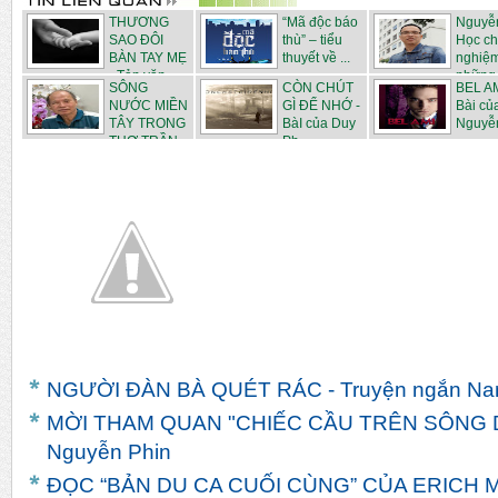
THƯƠNG
“Mã độc báo
Nguyễ
SAO ĐÔI
thù” – tiểu
Học c
BÀN TAY MẸ
thuyết về ...
nghiệ
- Tản văn...
những .
SÔNG
CÒN CHÚT
BEL AM
NƯỚC MIỀN
GÌ ĐỂ NHỚ -
Bài củ
TÂY TRONG
BàI của Duy
Nguyễ
THƠ TRẦN
Ph...
N...
NGƯỜI ĐÀN BÀ QUÉT RÁC - Truyện ngắn Na
MỜI THAM QUAN "CHIẾC CẦU TRÊN SÔNG DR
Nguyễn Phin
ĐỌC “BẢN DU CA CUỐI CÙNG” CỦA ERICH