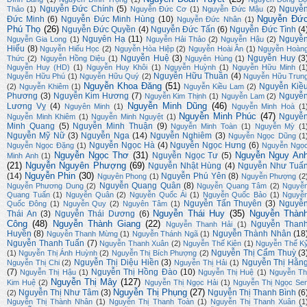
Nguyễn Đức Chính
(5)
Nguyễ
Thảo
(1)
Nguyễn Đức Cơ
(1)
Nguyễn Đức Mậu
(2)
Nguyễn Đứ
Đức Minh
(6)
Nguyễn Đức Minh Hùng
(10)
Nguyễn Đức Nhân
(1)
Phú Thọ
(26)
Nguyễn Đức Quyền
(4)
Nguyễn Đức Tấn
(6)
Nguyễn Đức Tình
(4
Nguyên Hạ
(11)
Nguyễ
Nguyễn Gia Long
(1)
Nguyễn Hải Thảo
(2)
Nguyễn Hậu
(2)
Hiếu
(8)
Nguyễn Hiếu Học
(2)
Nguyễn Hòa Hiệp
(2)
Nguyễn Hoài Ân
(1)
Nguyễn Hoàn
Nguyễn Huệ
(3)
Nguyễn Huy
(3
Thức
(2)
Nguyễn Hồng Diệu
(1)
Nguyên Hùng
(1)
Nguyễn Huy (HD)
(1)
Nguyễn Huy Khôi
(1)
Nguyễn Huỳnh
(1)
Nguyễn Hữu Minh
(1
Nguyễn Hữu Thuần
(4)
Nguyễn Hữu Phú
(1)
Nguyễn Hữu Quý
(2)
Nguyễn Hữu Trun
Nguyễn Khoa Đăng
(51)
Nguyễn Kiề
(2)
Nguyễn Khiêm
(1)
Nguyễn Kiều Lam
(2)
Phương
(3)
Nguyễn Kim Hương
(7)
Nguyễ
Nguyễn Kim Thịnh
(1)
Nguyễn Lam
(2)
Nguyễn Minh Dũng
(46)
Lương Vỵ
(4)
Nguyên Minh
(1)
Nguyễn Minh Hoà
(1
Nguyễn Minh Phúc
(47)
Nguyễ
Nguyễn Minh Khiêm
(1)
Nguyễn Minh Nguyệt
(1)
Minh Quang
(5)
Nguyễn Minh Thuận
(9)
Nguyễn Minh Toàn
(1)
Nguyễn Mỳ
(1
Nguyễn Mỹ Nữ
(3)
Nguyễn Nga
(14)
Nguyễn Nghiêm
(3)
Nguyễn Ngọc Dũng
(1
Nguyễn Ngọc Hà
(4)
Nguyễn Ngọc Hưng
(6)
Nguyễn Ngọc Đặng
(1)
Nguyễn Ngọ
Nguyễn Ngọc Thơ
(31)
Nguyễn Nguy An
Nguyễn Ngọc Tư
(5)
Minh Anh
(1)
(21)
Nguyễn Nguyên Phượng
(69)
Nguyễn Nhật Hùng
(4)
Nguyễn Như Tuấ
Nguyễn Phin
(30)
(14)
Nguyễn Phú Yên
(8)
Nguyên Phong
(1)
Nguyễn Phượng
(2
Nguyễn Quang Quân
(8)
Nguyễn Phương Dung
(2)
Nguyễn Quang Tâm
(2)
Nguyễ
Quang Tuấn
(1)
Nguyễn Quân
(2)
Nguyễn Quốc Ái
(1)
Nguyễn Quốc Bảo
(1)
Nguyễ
Nguyễn Tấn Thuyên
(3)
Nguyễ
Quốc Đông
(1)
Nguyễn Quy
(2)
Nguyên Tâm
(1)
Nguyễn Thái Huy
(35)
Nguyễn Thàn
Thái An
(3)
Nguyễn Thái Dương
(6)
Công
(48)
Nguyễn Thành Giang
(22)
Nguyễn Than
Nguyễn Thanh Hải
(1)
Huyền
(8)
Nguyễn Thành Nhân
(18
Nguyễn Thanh Mừng
(1)
Nguyễn Thánh Ngã
(1)
Nguyễn Thanh Tuấn
(7)
Nguyễn Thanh Xuân
(2)
Nguyễn Thế Kiên
(1)
Nguyễn Thế K
Nguyễn Thị Cẩm Thuỳ
(3
(1)
Nguyễn Thị Ánh Huỳnh
(2)
Nguyễn Thị Bích Phượng
(2)
Nguyễn Thị Diệu Hiền
(3)
Nguyễn Thị Hằn
Nguyễn Thị Chi
(2)
Nguyễn Thị Hải
(1)
(7)
Nguyễn Thị Hồng Đào
(10)
Nguyễn Thị Hậu
(1)
Nguyễn Thị Huệ
(1)
Nguyễn Th
Nguyễn Thị Mây
(127)
Kim Huệ
(2)
Nguyễn Thị Ngọc Hải
(1)
Nguyễn Thị Ngọc Se
Nguyễn Thị Phụng
(27)
Nguyễn Thị Như Tâm
(3)
Nguyễn Thị Thanh Bình
(6
(2)
Nguyễn Thị Thành Nhân
(1)
Nguyễn Thị Thanh Toàn
(1)
Nguyễn Thị Thanh Xuân
(1