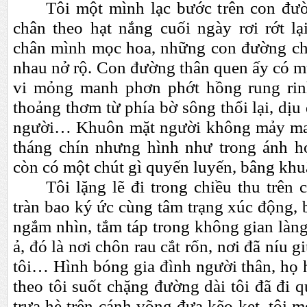
Tôi một mình lạc bước trên con đư
chân theo hạt nắng cuối ngày rơi rớt lạ
chân mình mọc hoa, những con đường ch
nhau nở rộ. Con đường thân quen ấy có 
vi mỏng manh phơn phớt hồng rung rinh
thoảng thơm từ phía bờ sông thổi lại, dịu
người… Khuôn mặt người không mảy may
tháng chín nhưng hình như trong ánh h
còn có một chút gì quyến luyến, bâng k
Tôi lặng lẽ đi trong chiều thu trên
tràn bao ký ức cùng tâm trạng xúc động, b
ngắm nhìn, tắm táp trong không gian làn
ả, đó là nơi chôn rau cắt rốn, nơi đã níu g
tôi… Hình bóng gia đình người thân, họ 
theo tôi suốt chặng đường dài tôi đã đi
trưa hè trên cánh võng đưa kẽo kẹt, tôi