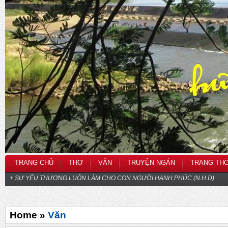
TRANG CHỦ
THƠ
VĂN
TRUYỆN NGẮN
TRANG TH
+ SỰ YÊU THƯƠNG LUÔN LÀM CHO CON NGƯỜI HẠNH PHÚC (N.H.D)
Home »
Văn