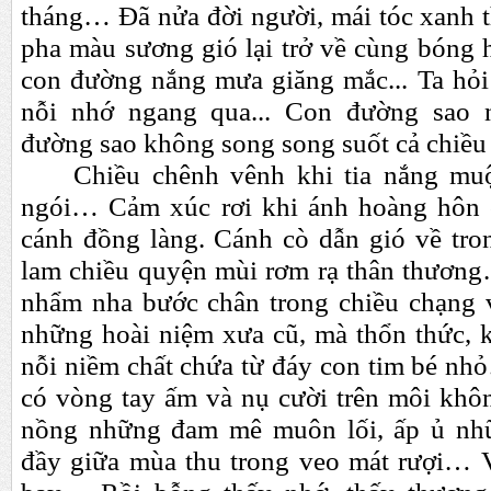
tháng… Đã nửa đời người, mái tóc xanh t
pha màu sương gió lại trở về cùng bóng 
con đường nắng mưa giăng mắc... Ta hỏi 
nỗi nhớ ngang qua... Con đường sao n
đường sao không song song suốt cả chiều
Chiều chênh vênh khi tia nắng mu
ngói… Cảm xúc rơi khi ánh hoàng hôn cò
cánh đồng làng. Cánh cò dẫn gió về tro
lam chiều quyện mùi rơm rạ thân thương…
nhẩm nha bước chân trong chiều chạng v
những hoài niệm xưa cũ, mà thổn thức, 
nỗi niềm chất chứa từ đáy con tim bé nh
có vòng tay ấm và nụ cười trên môi khôn
nồng những đam mê muôn lối, ấp ủ nh
đầy
giữa mùa thu trong veo mát rượi… 