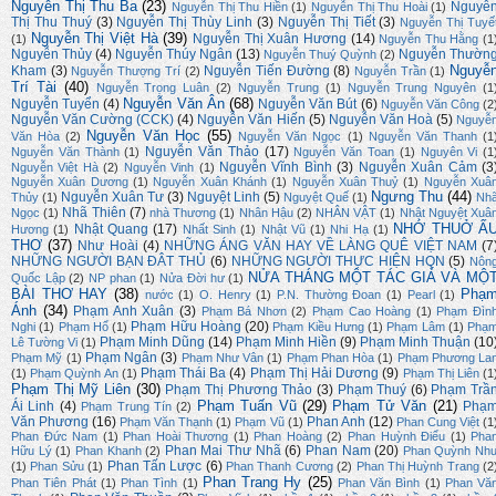
Nguyễn Thị Thu Ba
(23)
Nguyễ
Nguyễn Thị Thu Hiền
(1)
Nguyễn Thị Thu Hoài
(1)
Thị Thu Thuý
(3)
Nguyễn Thị Thùy Linh
(3)
Nguyễn Thị Tiết
(3)
Nguyễn Thị Tuyế
Nguyễn Thị Việt Hà
(39)
Nguyễn Thị Xuân Hương
(14)
(1)
Nguyễn Thu Hằng
(1
Nguyễn Thủy
(4)
Nguyễn Thúy Ngân
(13)
Nguyễn Thườn
Nguyễn Thuý Quỳnh
(2)
Nguyễ
Kham
(3)
Nguyễn Tiến Đường
(8)
Nguyễn Thượng Trí
(2)
Nguyễn Trần
(1)
Trí Tài
(40)
Nguyễn Trọng Luân
(2)
Nguyễn Trung
(1)
Nguyễn Trung Nguyên
(1
Nguyễn Văn Ân
(68)
Nguyễn Tuyển
(4)
Nguyễn Văn Bút
(6)
Nguyễn Văn Công
(2
Nguyễn Văn Cường (CCK)
(4)
Nguyễn Văn Hiến
(5)
Nguyễn Văn Hoà
(5)
Nguyễ
Nguyễn Văn Học
(55)
Văn Hòa
(2)
Nguyễn Văn Ngọc
(1)
Nguyễn Văn Thanh
(1
Nguyễn Văn Thảo
(17)
Nguyễn Văn Thành
(1)
Nguyễn Văn Toan
(1)
Nguyên Vi
(1
Nguyễn Vĩnh Bình
(3)
Nguyễn Xuân Cảm
(3
Nguyễn Việt Hà
(2)
Nguyễn Vinh
(1)
Nguyễn Xuân Dương
(1)
Nguyễn Xuân Khánh
(1)
Nguyễn Xuân Thuỷ
(1)
Nguyễn Xuâ
Ngưng Thu
(44)
Nguyễn Xuân Tư
(3)
Nguyệt Linh
(5)
Thủy
(1)
Nguyệt Quế
(1)
Nh
Nhã Thiên
(7)
Ngọc
(1)
nhà Thương
(1)
Nhân Hậu
(2)
NHÂN VẬT
(1)
Nhật Nguyệt Xuâ
NHỚ THUỞ Ấ
Nhật Quang
(17)
Hương
(1)
Nhất Sinh
(1)
Nhật Vũ
(1)
Nhi Hạ
(1)
THƠ
(37)
Như Hoài
(4)
NHỮNG ÁNG VĂN HAY VỀ LÀNG QUÊ VIỆT NAM
(7
NHỮNG NGƯỜI BẠN ĐÂT THỦ
(6)
NHỮNG NGƯỜI THỰC HIỆN HQN
(5)
Nôn
NỬA THÁNG MỘT TÁC GIẢ VÀ MỘ
Quốc Lập
(2)
NP phan
(1)
Nửa Đời hư
(1)
BÀI THƠ HAY
(38)
Phạ
nước
(1)
O. Henry
(1)
P.N. Thường Đoan
(1)
Pearl
(1)
Ánh
(34)
Phạm Anh Xuân
(3)
Phạm Bá Nhơn
(2)
Phạm Cao Hoàng
(1)
Phạm Đìn
Phạm Hữu Hoàng
(20)
Nghi
(1)
Phạm Hổ
(1)
Phạm Kiều Hưng
(1)
Phạm Lâm
(1)
Phạ
Phạm Minh Dũng
(14)
Phạm Minh Hiền
(9)
Phạm Minh Thuận
(10
Lê Tường Vi
(1)
Phạm Ngân
(3)
Phạm Mỹ
(1)
Phạm Như Vân
(1)
Phạm Phan Hòa
(1)
Phạm Phương La
Phạm Thái Ba
(4)
Phạm Thị Hải Dương
(9)
(1)
Phạm Quỳnh An
(1)
Phạm Thị Liên
(1
Phạm Thị Mỹ Liên
(30)
Phạm Thị Phương Thảo
(3)
Phạm Thuý
(6)
Phạm Trầ
Phạm Tuấn Vũ
(29)
Phạm Tử Văn
(21)
Ái Linh
(4)
Phạ
Phạm Trung Tín
(2)
Văn Phương
(16)
Phan Anh
(12)
Phạm Văn Thạnh
(1)
Phạm Vũ
(1)
Phan Cung Việt
(1
Phan Đức Nam
(1)
Phan Hoài Thương
(1)
Phan Hoàng
(2)
Phan Huỳnh Điểu
(1)
Pha
Phan Mai Thư Nhã
(6)
Phan Nam
(20)
Hữu Lý
(1)
Phan Khanh
(2)
Phan Quỳnh Nh
Phan Tấn Lược
(6)
(1)
Phan Sửu
(1)
Phan Thanh Cương
(2)
Phan Thị Huỳnh Trang
(2
Phan Trang Hy
(25)
Phan Tiên Phát
(1)
Phan Tình
(1)
Phan Văn Bình
(1)
Phan Vă