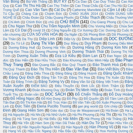
Văn Bồng
(5)
BÚT KÝ
(17)
Bùi Việt Thắng
(2)
Ca Dao
(2)
Cao Duy Thảo
(1)
Cao Ki
Cao Thị Thu Hà
(3)
Quy
(1)
Cao Thọ Thêm
(2)
Cao Thoại Châu
(1)
Cao Thu Hà
(1)
Ca
Cao Văn Tam
(5)
Cát Du
(7)
Cẩm Lệ
(4)
Trọng Quế
(1)
Catherine Mansfield
(1)
Cẩ
Tú Cầu
(1)
Chàng Cát
(1)
Chánh Đức
(1)
CHÀO XUÂN 2014
(1)
CHÂN DUNG VĂ
Châu Thạch
(9)
NGHỆ SĨ
(2)
Châu Đoàn
(1)
Châu Quang Phước
(1)
Châu Thường Vin
CHỦ BIÊN
(141)
(1)
Chí Anh
(1)
Chính Đức
(1)
chủ
(1)
Chu Giang Phong
(1)
Chu La
Chu Ngạn Thư
(10)
Chu Trầm Nguyên Minh
(16)
(2)
Chu Vương Miện
(1)
Chúa Sơ
Cỏ Dại
(7)
Lâm
(1)
covid 19
(1)
Công Nguyễn
(1)
Cơ Xương
(1)
Cúc Dương
(1)
Cuộc th
CỬA SỔ VĂN HÓA
(6)
văn chương
(1)
Dạ Ngân
(1)
Dã Phong Bình
(2)
Dã Phương
(1
DỌC ĐƯỜN
Diệp Linh
(18)
Dino Buzzati
(3)
Dạ Thảo
(2)
Dạ Thy
(1)
Diệp Uy
(1)
(29)
Dung Thị Vân
(28)
Duy Phạm
(6)
Du Tử Lê
(1)
Duy Bằng
(1)
Dương Diệu Min
Dương Hằng
(7)
Dương Kim Nhi
(4
(1)
Dương Đăng Huệ
(1)
Dương Hải Yến
(2)
Dương Thành Thái
(3)
Dương Kim Thoa
(1)
Dương Phương Vinh
(1)
Dương Thị Yế
Dương Xuân Triều
(6)
Dzạ Lữ Kiều
(6)
Đàm Lan
(17)
Trinh
(2)
Đan Ngọc
(2)
đạ
Đào Phạ
đức
(2)
Đào Hiền
(2)
Đào Hữu Thức
(2)
Đào Khương
(2)
Đào Minh Hiệp
(2)
Thuỳ Trang
(82)
Đào Thanh Hoà
(14)
Đào Quang Bắc
(1)
Đào Quý Thạnh
(1)
Đà
Đào Văn Đạt
(31)
Đào Thị Thu Hiền
(3)
Đào Viết Bửu
(7)
Thị Quý Thanh
(1)
Đặn
Đặng Quốc Khán
Châu Long
(1)
Đặng Diệu Thoa
(1)
Đăng Đăng
(1)
Đăng Huỳnh
(1)
(8)
Đặng Quý Địch
(3)
Đặng Tấn Tới
(2)
Đặng Thị Hoa
(2)
Đặng Thị Xuân
(1)
Đặn
Đặng Tường Vy
(3)
Đặn
Toán
(1)
Đăng Trình
(1)
Đặng Văn Sử
(1)
Đặng Việt Trinh
(1)
Xuân Xuyến
(9)
Đin
ĐIỂM BÁO
(2)
Điêu Thuyền
(1)
Đinh Lốc
(2)
Đình Thậm
(1)
Vương Khanh
(4)
Đoàn Thị Minh Hiệp
(4)
Đoàn Khương Duy
(1)
Đoàn Tình
(1)
Đoà
ĐỌC SÁCH
(30)
Đỗ Chiến Thắng
(6)
Đỗ Duy Hoàn
Tuyết Thu
(1)
Đoản văn
(1)
(15)
Đỗ Hồng Ngọc
(5)
Đỗ KIm Dung
(1)
Đỗ Phu
(1)
Đỗ Quyên
(2)
Đỗ Tâm Linh
(1)
Đ
Tấn Đạt
(2)
Đỗ Thị Kim Hải
(2)
Đỗ Trúc Hàn
(1)
Đỗ Văn Tiến
(1)
Đỗ Xuân Phương
(1)
Đứ
Đức Tiên
(3)
Elena Pucillo Truong
(6)
Gian
Linh
(1)
gan jing world
(1)
Ghi chép
(2)
Đình
(8)
Giang Hiền Sơn
(6)
Giáo dục
(1)
Guy de Maupassant
(1)
Hà Đoàn
(2)
Hạ L
Hạ Thi
(3)
(1)
Hà Nguyên
(2)
Hà Nhi
(1)
Hà Nhữ Uyên
(2)
Hà Phi Phượng
(1)
Hà Thị Th
Hải Miên
(3)
Hả
Hằng
(1)
Hà Tùng Sơn
(1)
Hải Điểu
(1)
Hải Phong
(2)
Hải Thăng
(1)
Thuỵ
(6)
Hàn Du Tử
(17)
Hải Yến
(2)
Hàm Sơn
(1)
Hàn Dã Thảo
(2)
Hàn Hữu Yên
(1
Hàn Phong Vũ
(19)
Hàn Lâm
(1)
Hãn Nguyên Nguyễn Nhã
(1)
Hàn Nguyệt
(1)
Hàn Tí
(1)
Hạng Vũ
(1)
Hậu Cốc Ngang
(1)
Hậu Đậu
(1)
Hiếu Dũng
(1)
Hoa Hướng Dương
(1