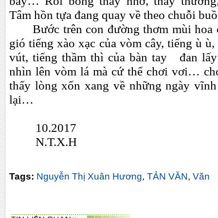
bay… Rồi bỗng thấy nhớ, thấy thương
Tâm hồn tựa đang quay về theo chuỗi bu
Bước trên con đường thơm mùi hoa cỏ
gió tiếng xào xạc của vòm cây, tiếng ù ù,
vút, tiếng thầm thì của bàn tay đan lấ
nhìn lên vòm lá mà cứ thế chơi vơi…
ch
thấy lòng xốn xang về những ngày vĩnh
lại…
10.2017
N.T.X.H
Tags:
Nguyễn Thị Xuân Hương
,
TẢN VĂN
,
Văn