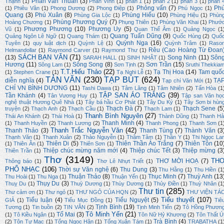
Phan Văn Thuần
(3)
Thạnh
(1)
Phan Vĩnh
(1)
phần 1
(1)
phần 2
(1)
phần 3
(1)
phần 
Phỏng vấn
(7)
Ph
(1)
Phiêu Vân
(1)
Phong Dương
(2)
Phong Điệp
(1)
Phú Ngọc
(1)
Quang
(3)
Phú Xuân
(8)
Phùng Hiếu
(10)
Phùng Gia Lộc
(1)
Phùng Hiệu
(1)
Phùn
Phùng Phương Quý
(7)
Hoàng Chương
(1)
Phụng Thiên
(1)
Phùng Văn Khai
(1)
Phướ
Phương Phương
(10)
Phương Uy
(5)
Vũ
(1)
Quan Thế Âm
(1)
Quảng Ngọc
(1
Quang Tuấn Dũng
(9)
Quảng Ngôn Lê Ngữ
(1)
Quang Thám
(1)
Quốc Hùng
(2)
Quố
Quỳnh Nga
(16)
Tuyên
(1)
quy luật dịch
(1)
Quỳnh Lệ
(1)
Quỳnh Trâm
(1)
Raso
Rêu (Cao Hoàng Từ Đoan
Helmandollar
(1)
Raymond Carver
(1)
Raymond Thư
(1)
SÁCH BẠN VĂN
(71)
(13)
Song Ninh
(11)
Sôn
SARAH HALL
(1)
SINH NHẬT
(1)
Hương
(11)
Sông Song
(8)
Sơn Trần
(15)
Sông Lam
(1)
Sơn Tịnh
(2)
Sruthi Thekkia
T.T.Hiếu Thảo
(22)
Tạ Thị Hoa
(14)
Tam quố
(1)
Stephen Crane
(1)
Tạ Nghi Lễ
(1)
TẢN VĂN
(230)
TẠP BÚT
(624)
diễn nghĩa
(4)
TẠ
Tạp chí Văn Mới
(1)
CHÍ VN BÌNH DƯƠNG
(11)
Tashi Dawa
(1)
Tâm Lãng
(1)
Tâm Nhiên
(2)
Tấn Hòa
(1
TẬP SAN ÁO TRẮNG
(39)
Tần Khánh
(4)
Tân Vương Huy
(1)
Tập san Văn họ
nghệ thuật Hương Quê Nhà
(1)
Tây bá hầu Cơ Phát
(1)
Tây Du Ký
(1)
Tây Sơn bi hùn
Thạch Đà
(7)
Thạch Sene
(5
truyện
(2)
Thạch Anh
(2)
Thạch Cầu
(1)
Thạch Lam
(1)
Thanh Bình Nguyên
(27)
Thái An Khánh
(2)
Thái Hoà
(1)
Thành Dũng
(1)
Thanh Hả
Thanh Minh
(4)
(1)
Thanh Huyền
(2)
Thanh Lương
(2)
Thanh Phong
(1)
Thanh Sơn
(1
Thanh Trắc Nguyễn Văn
(42)
Thanh Thảo
(3)
Thanh Tùng
(7)
Thành Văn
(3
Thạnh Văn
(1)
Thanh Xuân
(2)
Thảo Nguyễn
(1)
Thâm Tâm
(1)
Thần Y
(1)
Thi Ngọc La
Thiên Di
(5)
Thiên Thần Áo Trắng
(7)
Thiên Tôn
(10
(1)
Thiên Ân
(1)
Thiên Sơn
(1)
Thiệp chúc mừng năm mới
(4)
Thiệp chúc Tết
(3)
Thiệp mừng
(3
Thiên Trần
(1)
Thơ
(3149)
TH
THƠ MỜI HOẠ
(7)
Thông báo
(1)
Thơ Lê Nhựt Triết
(1)
PHỔ NHẠC
(106)
Thời sự Văn nghệ
(6)
Thu Dung
(3)
Thu Hằng
(1)
Thu Hiền
(1
Thuận Thảo
(8)
Thục Minh
(7)
Thuỳ Anh
(13
Thu Hoài
(1)
Thu Nga
(1)
Thuận Yến
(1)
Thụy Du
(3)
Thuỵ Du
(1)
Thuỳ Dương
(1)
Thùy Dương
(1)
Thủy Điền
(1)
Thuỳ Nhân
(1
Thư tin
(285)
Thư cảm ơn
(1)
Thư ngỏ
(1)
THƯ NGỎ CỦA HQN
(2)
THƯ VIỆN TÁ
Tiểu thuyết
(107)
Tiểu luận
(4)
Tiểu Nguyệt
(5)
GIẢ
(1)
Tiểu Mục Đồng
(1)
Tiê
Tịnh Bình
(19)
Tương
(1)
Tin buồn
(2)
TIN VĂN
(2)
Tịnh Minh Tiến
(2)
Tô Hồng Phươn
Tô Minh Yến
(21)
Tố Mai
(3)
(1)
Tô Kiều Ngân
(1)
Tôn Nữ Hỷ Khương
(2)
Tôn Thất Ú
Trà Bình
(4)
(2)
Tôn Tư Mạc
(1)
Tống Ngọc Hân
(1)
Tống Xuân Tám
(1)
TRABATHA
(1