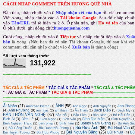
CÁCH NHẬP COMMENT TRÊN HƯƠNG QUÊ NHÀ
Đầu tiên, nhấp chuột vào ô
Nhập nhận xét của bạn
rồi viết comment
Viết xong, nhấp chuột vào ô
Tài khoản Google
.
Sau đó nhấp chuộ
vào
Tên/URL
thì sẽ hiện ra 2 ô. Ô phía trên, ghi
Họ và tên
của bạn
Ô phía dưới, ghi dòng chữ:
huongquenha.com
Cuối cùng, nhấp chuột vào ô
Tiếp tục
và nhấp chuột tiếp vào ô
Xuấ
bản
là xong.
(Nếu bạn đã có sẵn Tài khoản Google, thì sau khi viế
comment, chỉ cần nhấp chuột vào ô
Xuất bản
là thành công
)
Số lượt xem tháng trước
131,922
-------------------------------------------------------------------------
TÁC GIẢ & TÁC PHẨM
*
TÁC GIẢ & TÁC PHẨM
*
TÁC GIẢ & TÁC PHẨ
*
TÁC GIẢ & TÁC PHẨM
*
TÁC GIẢ & TÁC PHẨM
-----------------------------------
-------------------------------------------------------------------------------------------------------------
--------------
Ái Nhân
(21)
ẢNH
(58)
Anh Phon
Ambrose Bierce
(1)
Anh Ngọc
(1)
Anh Nguyên
(1)
(4)
Anh Phương
(9)
Bạch Diệp
(5)
âm nhạc
(2)
âm thanh
(1)
Ân Thiên
(1)
Bách Mỵ
(2
BÀN TRÒN VĂN NGHỆ
(87)
Bảo Hồ
(1)
Bảo Lâm
(1)
Bảo Ninh
(2)
Bé Hải Dân
(1
Bích Ái
(3)
Bích Lê
(4)
Bình Địa Mộc
(3)
Bích Ngọc
(1)
Bích Vân
(2)
Bình Nguyên
(1
Bobby Nam Giang
(3)
Bình Nguyên Trang
(2)
binh pháp
(1)
Bình Tâm
(1)
Bùi Anh Sắ
Bùi Đức Ánh
(66)
Bùi Hoài Vân
(5
(1)
Bùi Công Thuấn
(1)
Bùi Danh Hải Phong
(1)
Bùi Nguyên Bằng
(25)
Bùi Nhựa
(4)
Bù
Bùi Huyền Tương
(2)
Bùi Hữu Phước
(1)