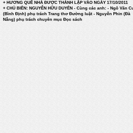
+ HƯƠNG QUÊ NHÀ ĐƯỢC THÀNH LẬP VÀO NGÀY 17/10/2011
+ CHỦ BIÊN: NGUYỄN HỮU DUYÊN - Cùng các anh: - Ngô Văn C
(Bình Định) phụ trách Trang thơ Đường luật - Nguyễn Phin (Đà
Nẵng) phụ trách chuyên mục Đọc sách