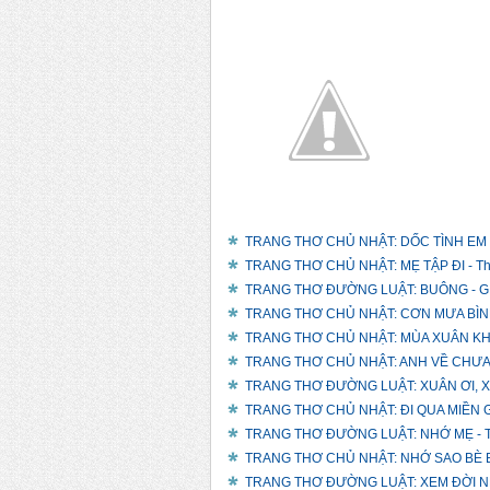
EM M...
TƯ
TRANG THƠ CHỦ NHẬT: DỐC TÌNH EM V
TRANG THƠ CHỦ NHẬT: MẸ TẬP ĐI - Th
TRANG THƠ ĐƯỜNG LUẬT: BUÔNG - GIỮ
TRANG THƠ CHỦ NHẬT: CƠN MƯA BÌNH 
TRANG THƠ CHỦ NHẬT: MÙA XUÂN KHÔ
TRANG THƠ CHỦ NHẬT: ANH VỀ CHƯA?
TRANG THƠ ĐƯỜNG LUẬT: XUÂN ƠI, XUÂN
TRANG THƠ CHỦ NHẬT: ĐI QUA MIỀN G
TRANG THƠ ĐƯỜNG LUẬT: NHỚ MẸ - T
TRANG THƠ CHỦ NHẬT: NHỚ SAO BÈ B
TRANG THƠ ĐƯỜNG LUẬT: XEM ĐỜI NHẸ