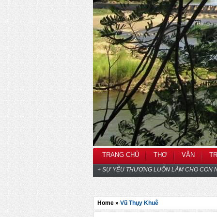
TRANG CHỦ
THƠ
VĂN
T
+ SỰ YÊU THƯƠNG LUÔN LÀM CHO CON N
Home »
Vũ Thụy Khuê