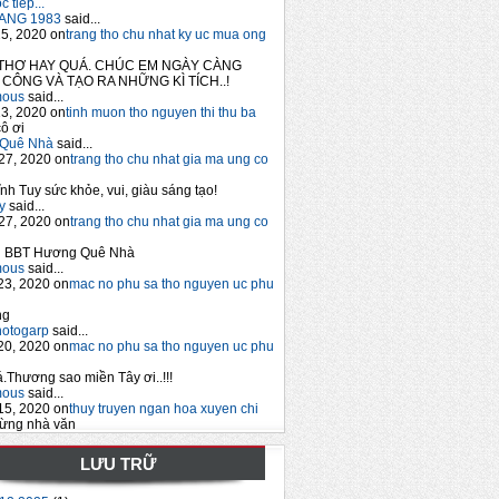
 tiếp...
ANG 1983
said...
5, 2020 on
trang tho chu nhat ky uc mua ong
THƠ HAY QUÁ. CHÚC EM NGÀY CÀNG
CÔNG VÀ TẠO RA NHỮNG KÌ TÍCH..!
mous
said...
3, 2020 on
tinh muon tho nguyen thi thu ba
ô ơi
Quê Nhà
said...
27, 2020 on
trang tho chu nhat gia ma ung co
nh Tuy sức khỏe, vui, giàu sáng tạo!
y
said...
27, 2020 on
trang tho chu nhat gia ma ung co
 BBT Hương Quê Nhà
mous
said...
23, 2020 on
mac no phu sa tho nguyen uc phu
ng
hotogarp
said...
20, 2020 on
mac no phu sa tho nguyen uc phu
.Thương sao miền Tây ơi..!!!
mous
said...
15, 2020 on
thuy truyen ngan hoa xuyen chi
ừng nhà văn
LƯU TRỮ