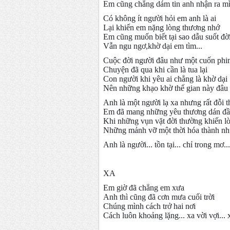
Em cũng chẳng dám tin anh nhận ra m
Có không ít người hỏi em anh là ai
Lại khiến em nặng lòng thương nhớ
Em cũng muốn biết tại sao dẫu suốt đời
Vẫn ngu ngơ,khờ dại em tìm...
Cuộc đời người đâu như một cuốn phi
Chuyện đã qua khi cần là tua lại
Con người khi yêu ai chẳng là khờ dại
Nên những khạo khờ thế gian này đâu
Anh là một người lạ xa nhưng rất đỗi 
Em đã mang những yêu thương dán đầy
Khi những vụn vặt đời thường khiến lò
Những mảnh vỡ một thời hóa thành nh
Anh là người... tồn tại... chỉ trong mơ...
XA
Em giờ đã chẳng em xưa
Anh thì cũng đã cơn mưa cuối trời
Chúng mình cách trở hai nơi
Cách luôn khoảng lặng... xa vời vợi... x