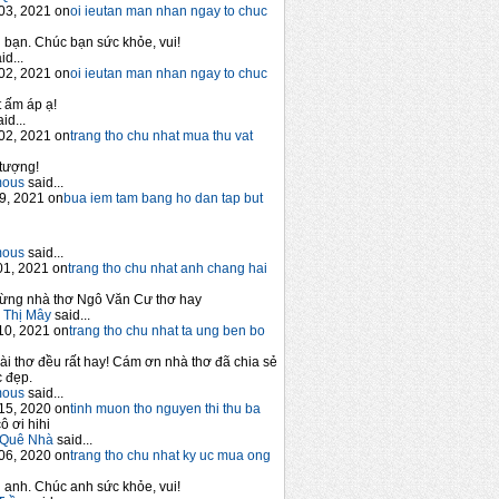
03, 2021 on
oi ieutan man nhan ngay to chuc
bạn. Chúc bạn sức khỏe, vui!
id...
02, 2021 on
oi ieutan man nhan ngay to chuc
 ấm áp ạ!
id...
02, 2021 on
trang tho chu nhat mua thu vat
tượng!
mous
said...
9, 2021 on
bua iem tam bang ho dan tap but
mous
said...
1, 2021 on
trang tho chu nhat anh chang hai
ừng nhà thơ Ngô Văn Cư thơ hay
 Thị Mây
said...
10, 2021 on
trang tho chu nhat ta ung ben bo
ài thơ đều rất hay! Cám ơn nhà thơ đã chia sẻ
 đẹp.
mous
said...
15, 2020 on
tinh muon tho nguyen thi thu ba
ô ơi hihi
Quê Nhà
said...
06, 2020 on
trang tho chu nhat ky uc mua ong
anh. Chúc anh sức khỏe, vui!