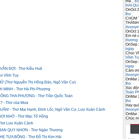
 - ...
QUÊ C...
Thơ ...
mà...
Đọc
HAI QU
OnOct 2
tho
CHÙM 
THÀNH 
Anony
OnOct 1
Em nè c
Hương 
OnSep 
ngay
Chúc Vĩ
Vĩnh Tu
OnSep 
ngay
ẪN ĐỢI - Thơ Kiều Huệ
Cảm ơn
Anony
ơ Vĩnh Tuy
OnMar 
 (Thơ Nguyễn Thị Hồng Đào, Ngô Văn Cư)
tho
Xúc độ
MINH - Thơ Hà Phi Phượng
Toàn P
NG THA PHƯƠNG - Thơ Trần Quốc Toàn
OnMar 
tho
 - Thơ của Mưa
Hay quá
Anony
! - Thơ Mai Hạnh, Đinh Lốc, Ngô Văn Cư, Lưu Xuân Cảnh
OnMar 
ỢI NHỚ - Thơ Mạc Tố Hồng
Chúc m
hơ Lưu Xuân Cảnh
ẠN QUY NHƠN - Thơ Ngàn Thương
 TỰA BÔNG - Thơ Đỗ Thị Kim Hải