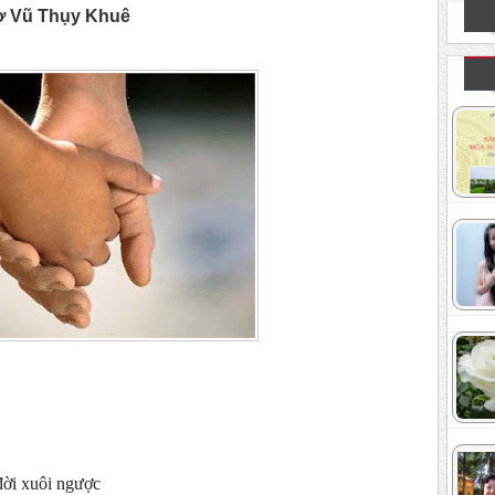
ơ Vũ Thụy Khuê
đời xuôi ngược