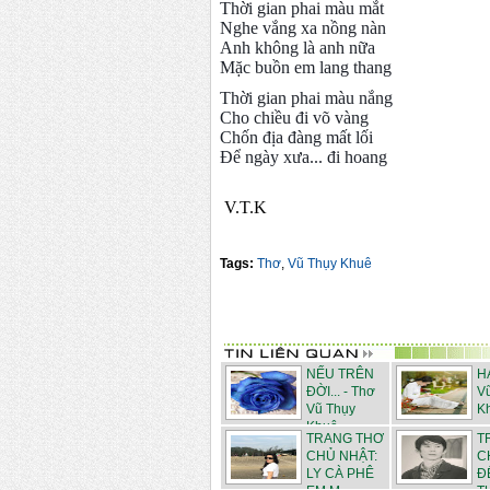
Thời gian phai màu mắt
Nghe vắng xa nồng nàn
Anh không là anh nữa
Mặc buồn em lang thang
Thời gian phai màu nắng
Cho chiều đi võ vàng
Chốn địa đàng mất lối
Để ngày xưa... đi hoang
V.T.K
Tags:
Thơ
,
Vũ Thụy Khuê
NẾU TRÊN
HẠ
ĐỜI... - Thơ
V
Vũ Thụy
K
Khuê
TRANG THƠ
T
CHỦ NHẬT:
C
LY CÀ PHÊ
Đ