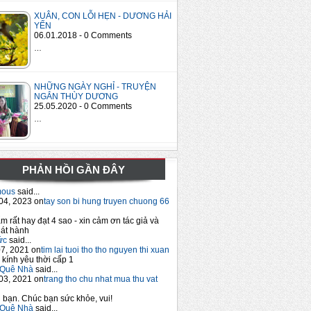
XUÂN, CON LỖI HẸN - DƯƠNG HẢI
YẾN
06.01.2018 - 0 Comments
…
NHỮNG NGÀY NGHỈ - TRUYỆN
NGẮN THÙY DƯƠNG
25.05.2020 - 0 Comments
…
PHẢN HỒI GẦN ĐÂY
mous
said...
04, 2023 on
tay son bi hung truyen chuong 66
m rất hay đạt 4 sao - xin cảm ơn tác giả và
át hành
ức
said...
7, 2021 on
tim lai tuoi tho tho nguyen thi xuan
 kính yêu thời cấp 1
Quê Nhà
said...
03, 2021 on
trang tho chu nhat mua thu vat
bạn. Chúc bạn sức khỏe, vui!
Quê Nhà
said...