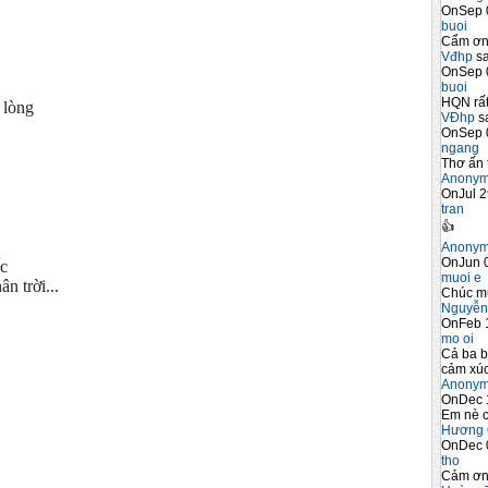
OnSep 
buoi
Cẩm ơn 
Vđhp
sa
OnSep 
buoi
HQN rất
 lòng
VĐhp
sa
OnSep 
ngang
Thơ ấn 
Anony
OnJul 2
tran
👍
Anony
OnJun 0
ếc
muoi e
n trời...
Chúc m
Nguyễn
OnFeb 
mo oi
Cả ba b
cảm xúc
Anony
OnDec 
Em nè c
Hương 
OnDec 
tho
Cảm ơn 