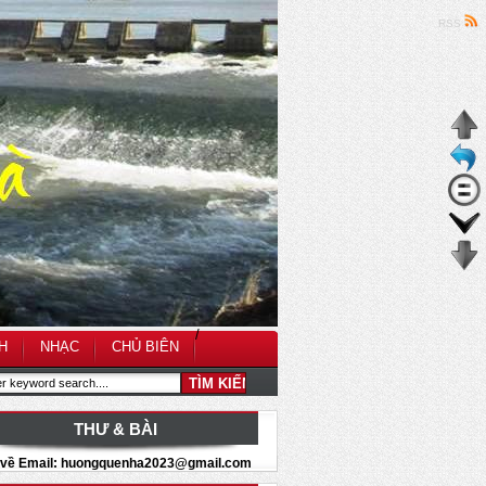
RSS
/
H
NHẠC
CHỦ BIÊN
THƯ & BÀI
i về Email: huongquenha2023@gmail.com