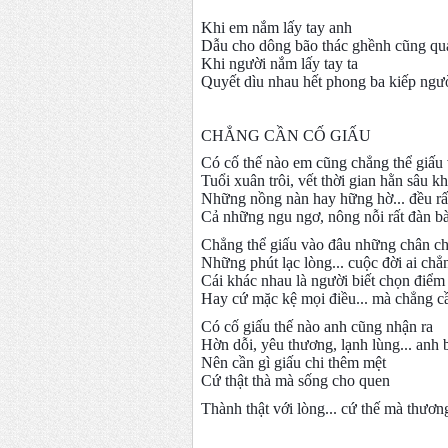
Khi em nắm lấy tay anh
Dẫu cho dông bão thác ghềnh cũng qu
Khi người nắm lấy tay ta
Quyết dìu nhau hết phong ba kiếp ngư
CHẲNG CẦN CỐ GIẤU
Có cố thế nào em cũng chẳng thể giấu
Tuổi xuân trôi, vết thời gian hằn sâu k
Những nồng nàn hay hững hờ... đều rất
Cả những ngu ngơ, nông nỗi rất đàn bà
Chẳng thể giấu vào đâu những chân chất
Những phút lạc lòng... cuộc đời ai chẳ
Cái khác nhau là người biết chọn điểm
Hay cứ mặc kệ mọi điều... mà chẳng c
Có cố giấu thế nào anh cũng nhận ra
Hờn dỗi, yêu thương, lạnh lùng... anh b
Nên cần gì giấu chi thêm mệt
Cứ thật thà mà sống cho quen
Thành thật với lòng... cứ thế mà thương