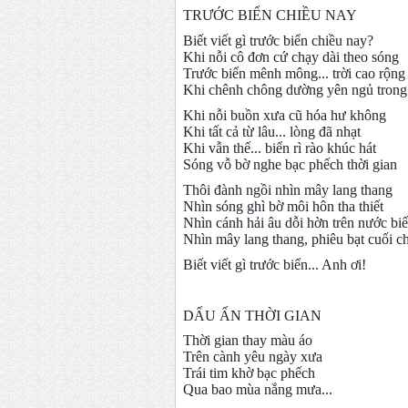
TRƯỚC BIỂN CHIỀU NAY
Biết viết gì trước biển chiều nay?
Khi nỗi cô đơn cứ chạy dài theo sóng
Trước biển mênh mông... trời cao rộng
Khi chênh chông dường yên ngủ trong
Khi nỗi buồn xưa cũ hóa hư không
Khi tất cả từ lâu... lòng đã nhạt
Khi vẫn thế... biển rì rào khúc hát
Sóng vỗ bờ nghe bạc phếch thời gian
Thôi đành ngồi nhìn mây lang thang
Nhìn sóng ghì bờ môi hôn tha thiết
Nhìn cánh hải âu dỗi hờn trên nước bi
Nhìn mây lang thang, phiêu bạt cuối châ
Biết viết gì trước biển... Anh ơi!
DẤU ẤN THỜI GIAN
Thời gian thay màu áo
Trên cành yêu ngày xưa
Trái tim khờ bạc phếch
Qua bao mùa nắng mưa...