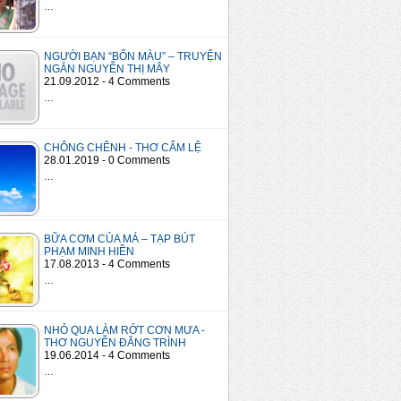
…
NGƯỜI BẠN “BỐN MÀU” – TRUYỆN
NGẮN NGUYỄN THỊ MÂY
21.09.2012 - 4 Comments
…
CHÔNG CHÊNH - THƠ CẨM LỆ
28.01.2019 - 0 Comments
…
BỮA CƠM CỦA MÁ – TẠP BÚT
PHẠM MINH HIỀN
17.08.2013 - 4 Comments
…
NHỎ QUA LÀM RỚT CƠN MƯA -
THƠ NGUYỄN ĐĂNG TRÌNH
19.06.2014 - 4 Comments
…