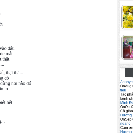
a
ời
 vào đâu
hóe mắt
 thật
...
, thật thà...
ng có
Anony
 dừng nơi nào đó
OnAug 
ần lo
tieu
Tác phẩ
kênh ph
iết hết
Minh Đ
OnOct 0
Cô giáo
Hương 
OnSep 
...
ngang
Cảm ơn 
Hương 