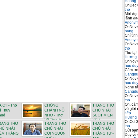
Hoàng 
OnDec 
tho
Mới đọc
lãnh đạo
Anony
OnNov 
nang
Chí tình
Anony
OnNov 
tho
Thơ lạ!
Hương 
OnNov 
huu du
Cảm ơn 
Cangdu
OnNov 
huu du
Nghe rấ
Cangdu
OnNov 
tho
Oh, cảm
 ƠI! - Thơ
CHÒNG
TRANG THƠ
về giới 
ũ Thụy
CHÀNH NỖI
CHỦ NHẬT:
tiếp...
huê
NHỚ - Thơ
SUỐT MIỀN
Hương 
Vũ Thụy K...
YÊU -...
OnOct 3
RANG THƠ
TRANG THƠ
TRANG THƠ
tho
HỦ NHẬT:
CHỦ NHẬT:
CHỦ NHẬT:
Gửi bạ
ÊM THÁNG
CỘI NGUỒN
THÁNG TƯ -
Duy về 