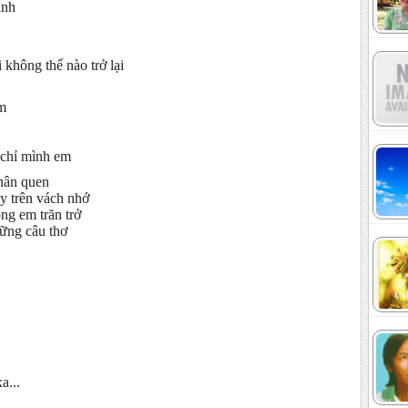
ình
 không thể nào trở lại
m
 chỉ mình em
thân quen
 trên vách nhớ
ng em trăn trở
ững câu thơ
a...