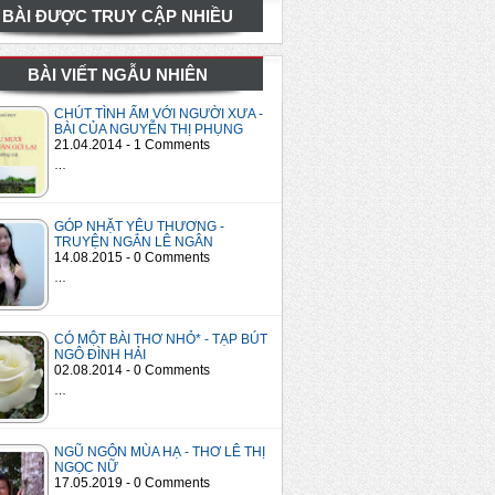
BÀI ĐƯỢC TRUY CẬP NHIỀU
BÀI VIẾT NGẪU NHIÊN
CHÚT TÌNH ẤM VỚI NGƯỜI XƯA -
BÀI CỦA NGUYỄN THỊ PHỤNG
21.04.2014 - 1 Comments
…
GÓP NHẶT YÊU THƯƠNG -
TRUYỆN NGẮN LÊ NGÂN
14.08.2015 - 0 Comments
…
CÓ MỘT BÀI THƠ NHỎ* - TẠP BÚT
NGÔ ĐÌNH HẢI
02.08.2014 - 0 Comments
…
NGŨ NGÔN MÙA HẠ - THƠ LÊ THỊ
NGỌC NỮ
17.05.2019 - 0 Comments