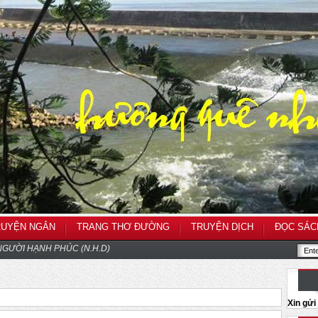
RUYỆN NGẮN
TRANG THƠ ĐƯỜNG
TRUYỆN DỊCH
ĐỌC SÁC
GƯỜI HẠNH PHÚC (N.H.D)
Xin gử