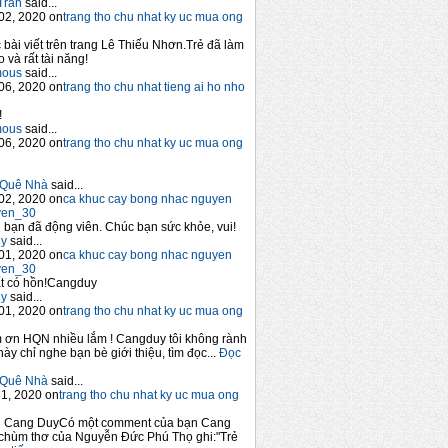
Trần
said...
02, 2020 on
trang tho chu nhat ky uc mua ong
 bài viết trên trang Lê Thiếu Nhơn.Trẻ đã làm
 và rất tài năng!
mous
said...
06, 2020 on
trang tho chu nhat tieng ai ho nho
!
mous
said...
06, 2020 on
trang tho chu nhat ky uc mua ong
Quê Nhà
said...
02, 2020 on
ca khuc cay bong nhac nguyen
yen_30
bạn đã động viên. Chúc bạn sức khỏe, vui!
y
said...
01, 2020 on
ca khuc cay bong nhac nguyen
yen_30
t có hồn!Cangduy
y
said...
01, 2020 on
trang tho chu nhat ky uc mua ong
 ơn HQN nhiều lắm ! Cangduy tôi không rành
này chỉ nghe bạn bè giới thiệu, tìm đọc...
Đọc
Quê Nhà
said...
1, 2020 on
trang tho chu nhat ky uc mua ong
n Cang DuyCó một comment của bạn Cang
chùm thơ của Nguyễn Đức Phú Thọ ghi:"Trẻ