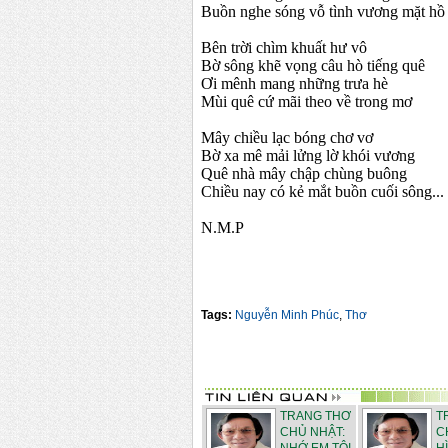
Buồn nghe sóng vỗ tình vương mặt hồ
Bên trời chìm khuất hư vô
Bờ sông khẽ vọng câu hò tiếng quê
Ơi mênh mang những trưa hè
Mùi quê cứ mãi theo về trong mơ
Mây chiều lạc bóng chơ vơ
Bờ xa mê mải lửng lờ khói vương
Quê nhà mây chập chùng buông
Chiều nay có kẻ mắt buồn cuối sông...
N.M.P
Tags:
Nguyễn Minh Phúc
,
Thơ
TRANG THƠ
T
CHỦ NHẬT:
C