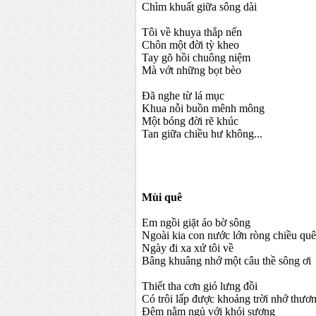
Chìm khuất giữa sông dài
Tôi về khuya thắp nến
Chôn một đời tỳ kheo
Tay gõ hồi chuông niệm
Mà vớt những bọt bèo
Đã nghe từ lá mục
Khua nỗi buồn mênh mông
Một bóng đời rẽ khúc
Tan giữa chiều hư không...
Mùi quê
Em ngồi giặt áo bờ sông
Ngoài kia con nước lớn ròng chiều quê
Ngày đi xa xứ tôi về
Bâng khuâng nhớ một câu thề sông ơi
Thiết tha cơn gió lưng đồi
Có trôi lấp được khoảng trời nhớ thươ
Đêm nằm ngủ với khói sương