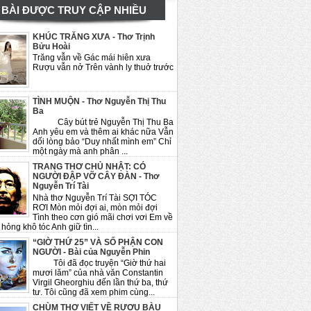
BÀI ĐƯỢC TRUY CẬP NHIỀU
KHÚC TRĂNG XƯA - Thơ Trịnh
Bửu Hoài
Trăng vẫn về Gác mái hiên xưa
Rượu vẫn nở Trên vành ly thuở trước
TÌNH MUỘN - Thơ Nguyễn Thị Thu
Ba
Cây bút trẻ Nguyễn Thị Thu Ba
Anh yêu em và thêm ai khác nữa Vẫn
dối lòng bảo “Duy nhất mình em” Chỉ
một ngày mà anh phân ...
TRANG THƠ CHỦ NHẬT: CÓ
NGƯỜI ĐẬP VỠ CÂY ĐÀN - Thơ
Nguyễn Trí Tài
Nhà thơ Nguyễn Trí Tài SỢI TÓC
RƠI Mòn mỏi đợi ai, mòn mỏi đợi
Tình theo cơn gió mãi chơi vơi Em về
hỏng khô tóc Anh giữ tìn...
“GIỜ THỨ 25” VÀ SỐ PHẬN CON
NGƯỜI - Bài của Nguyễn Phin
Tôi đã đọc truyện “Giờ thứ hai
mươi lăm” của nhà văn Constantin
Virgil Gheorghiu đến lần thứ ba, thứ
tư. Tôi cũng đã xem phim cùng...
CHÙM THƠ VIẾT VỀ RƯỢU BÀU