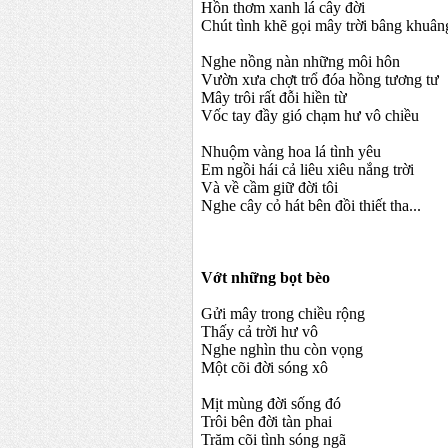
Hồn thơm xanh lá cây đời
Chút tình khẽ gọi mây trời bâng khuân
Nghe nồng nàn những môi hôn
Vườn xưa chợt trổ đóa hồng tương tư
Mây trôi rất đỗi hiền từ
Vốc tay đầy gió chạm hư vô chiều
Nhuộm vàng hoa lá tình yêu
Em ngồi hái cả liêu xiêu nắng trời
Và về cầm giữ đời tôi
Nghe cây cỏ hát bên đồi thiết tha...
Vớt những bọt bèo
Gửi mây trong chiều rộng
Thấy cả trời hư vô
Nghe nghìn thu còn vọng
Một cõi đời sóng xô
Mịt mùng đời sống đó
Trôi bên đời tàn phai
Trăm cõi tình sóng ngã