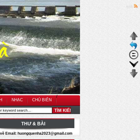
RSS
/
H
NHẠC
CHỦ BIÊN
THƯ & BÀI
i về Email: huongquenha2023@gmail.com