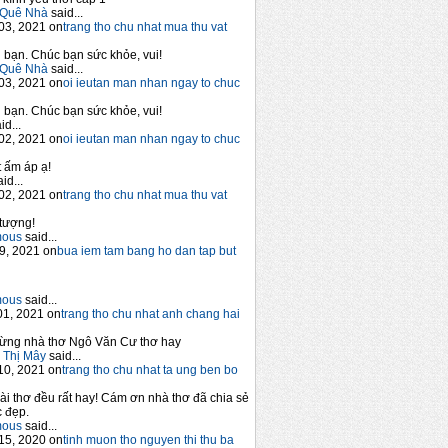
Quê Nhà
said...
03, 2021 on
trang tho chu nhat mua thu vat
bạn. Chúc bạn sức khỏe, vui!
Quê Nhà
said...
03, 2021 on
oi ieutan man nhan ngay to chuc
bạn. Chúc bạn sức khỏe, vui!
id...
02, 2021 on
oi ieutan man nhan ngay to chuc
 ấm áp ạ!
id...
02, 2021 on
trang tho chu nhat mua thu vat
tượng!
mous
said...
9, 2021 on
bua iem tam bang ho dan tap but
mous
said...
1, 2021 on
trang tho chu nhat anh chang hai
ừng nhà thơ Ngô Văn Cư thơ hay
 Thị Mây
said...
10, 2021 on
trang tho chu nhat ta ung ben bo
ài thơ đều rất hay! Cám ơn nhà thơ đã chia sẻ
 đẹp.
mous
said...
15, 2020 on
tinh muon tho nguyen thi thu ba