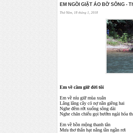
EM NGỒI GIẶT ÁO BỜ SÔNG - T
Thứ Năm, 18 tháng 1, 2018
Em về cầm giữ đời tôi
Em về níu giữ mùa xuân
Lâng lâng cây cỏ nợ nần giêng hai
Nghe đêm rớt xuống sông dài
Nghe chăn chiếu gọi bướm ngài hóa t
Em về hồn mộng thanh tân
Mưa thơ thẩn hạt nắng tần ngần rơi