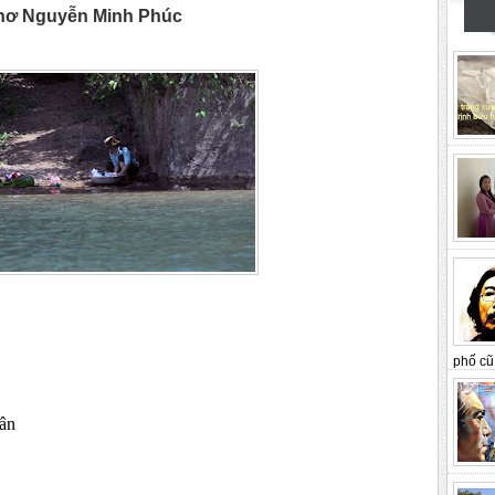
hơ Nguyễn Minh Phúc
phố cũ 
hân