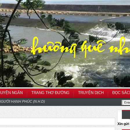
RUYỆN NGẮN
TRANG THƠ ĐƯỜNG
TRUYỆN DỊCH
ĐỌC SÁC
GƯỜI HẠNH PHÚC (N.H.D)
Xin gử