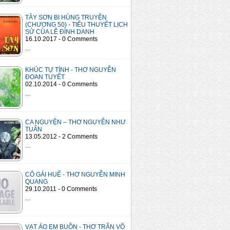
TÂY SƠN BI HÙNG TRUYỆN
(CHƯƠNG 50) - TIỂU THUYẾT LỊCH
SỬ CỦA LÊ ĐÌNH DANH
16.10.2017 - 0 Comments
…
KHÚC TỰ TÌNH - THƠ NGUYỄN
ĐOAN TUYẾT
02.10.2014 - 0 Comments
…
CA NGUYỆN – THƠ NGUYỄN NHƯ
TUẤN
13.05.2012 - 2 Comments
…
CÔ GÁI HUẾ - THƠ NGUYỄN MINH
QUANG
29.10.2011 - 0 Comments
…
VẠT ÁO EM BUỒN - THƠ TRẦN VÕ