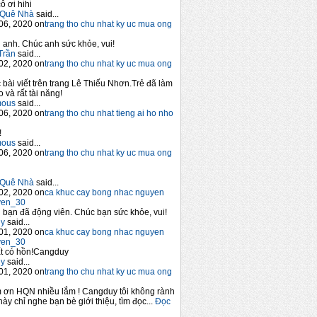
ô ơi hihi
Quê Nhà
said...
06, 2020 on
trang tho chu nhat ky uc mua ong
anh. Chúc anh sức khỏe, vui!
Trần
said...
02, 2020 on
trang tho chu nhat ky uc mua ong
 bài viết trên trang Lê Thiếu Nhơn.Trẻ đã làm
 và rất tài năng!
mous
said...
06, 2020 on
trang tho chu nhat tieng ai ho nho
!
mous
said...
06, 2020 on
trang tho chu nhat ky uc mua ong
Quê Nhà
said...
02, 2020 on
ca khuc cay bong nhac nguyen
yen_30
bạn đã động viên. Chúc bạn sức khỏe, vui!
y
said...
01, 2020 on
ca khuc cay bong nhac nguyen
yen_30
t có hồn!Cangduy
y
said...
01, 2020 on
trang tho chu nhat ky uc mua ong
 ơn HQN nhiều lắm ! Cangduy tôi không rành
này chỉ nghe bạn bè giới thiệu, tìm đọc...
Đọc