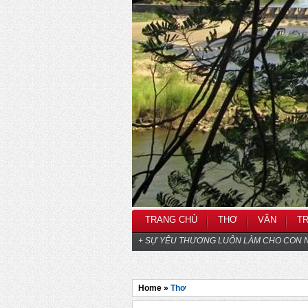
TRANG CHỦ
THƠ
VĂN
T
+ SỰ YÊU THƯƠNG LUÔN LÀM CHO CON N
Home »
Thơ