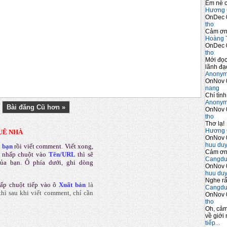
Em nè c
Hương 
OnDec 
tho
Cảm ơn 
Hoàng 
OnDec 
tho
Mới đọc
lãnh đạo
Anony
OnNov 
nang
Chí tình
Anony
Bài đăng Cũ hơn »
OnNov 
tho
Thơ lạ!
Hương 
UÊ NHÀ
OnNov 
huu du
a bạn
rồi viết comment
.
Viết xong,
Cảm ơn 
 nhấp chuột vào
Tên/URL
thì sẽ
Cangdu
của bạn. Ô phía dưới, ghi dòng
OnNov 
huu du
Nghe rấ
ấp chuột tiếp vào ô
Xuất bản
là
Cangdu
hì sau khi viết comment, chỉ cần
OnNov 
tho
Oh, cảm
về giới 
tiếp...