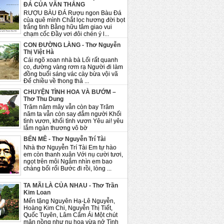
ĐÁ CỦA VĂN THẮNG
RƯỢU BÀU ĐÁ Rượu ngon Bàu Đá
của quê mình Chắt lọc hương đời bọt
trắng tinh Bằng hữu tâm giao vui
chạm cốc Đầy vơi đôi chén ý l...
CON ĐƯỜNG LÀNG - Thơ Nguyễn
Thị Việt Hà
Cái ngõ xoan nhà bà Lối rất quanh
co, đường vàng rơm rạ Người đi làm
đồng buổi sáng vác cày bừa vội vã
Để chiều về thong thả ...
CHUYỆN TÌNH HOA VÀ BƯỚM –
Thơ Thu Dung
Trăm năm mây vẫn còn bay Trăm
năm ta vẫn còn say đắm người Khối
tình vươn, khối tình vươn Yêu ai! yêu
lắm ngàn thương vô bờ
BẾN MÊ - Thơ Nguyễn Trí Tài
Nhà thơ Nguyễn Trí Tài Em tự hào
em còn thanh xuân Với nụ cười tươi,
ngọt trên môi Ngắm nhìn em bao
chàng bối rối Bước đi rồi, lòng ...
TA MÃI LÀ CỦA NHAU - Thơ Trần
Kim Loan
Mến tặng Nguyên Hạ-Lê Nguyễn,
Hoàng Kim Chi, Nguyễn Thị Tiết,
Quốc Tuyên, Lâm Cẩm Ái Một chút
mặn nồng như nụ hoa vừa nở Tình