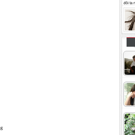
đôi ta n
ng