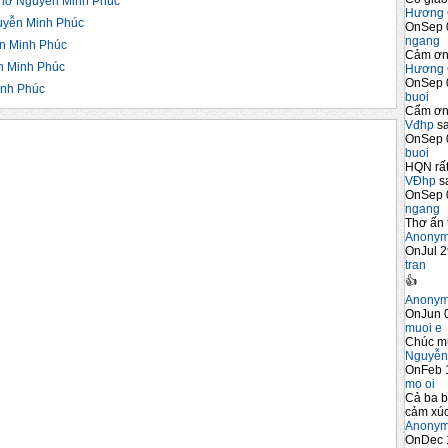
hơ Nguyễn Minh Phúc
Hương 
yễn Minh Phúc
OnSep 
ngang
n Minh Phúc
Cảm ơn 
 Minh Phúc
Hương 
OnSep 
nh Phúc
buoi
Cẩm ơn 
Vđhp
sa
OnSep 
buoi
HQN rất
VĐhp
sa
OnSep 
ngang
Thơ ấn 
Anony
OnJul 2
tran
👍
Anony
OnJun 0
muoi e
Chúc m
Nguyễn
OnFeb 
mo oi
Cả ba b
cảm xúc
Anony
OnDec 