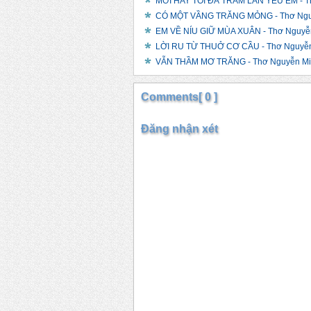
MỚI HAY TÔI ĐÃ TRĂM LẦN YÊU EM - T
CÓ MỘT VẦNG TRĂNG MỎNG - Thơ Ngu
EM VỀ NÍU GIỮ MÙA XUÂN - Thơ Nguyễ
LỜI RU TỪ THUỞ CƠ CẦU - Thơ Nguyễn
VẪN THẦM MƠ TRĂNG - Thơ Nguyễn Mi
Comments[ 0 ]
Đăng nhận xét