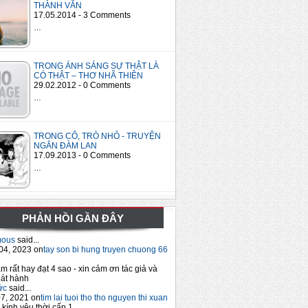
THÀNH VĂN
17.05.2014 - 3 Comments
…
TRONG ÁNH SÁNG SỰ THẬT LÀ
CÓ THẬT – THƠ NHÃ THIÊN
29.02.2012 - 0 Comments
…
TRONG CÔ, TRÒ NHỎ - TRUYỆN
NGẮN ĐÀM LAN
17.09.2013 - 0 Comments
…
PHẢN HỒI GẦN ĐÂY
mous
said...
04, 2023 on
tay son bi hung truyen chuong 66
m rất hay đạt 4 sao - xin cảm ơn tác giả và
át hành
ức
said...
7, 2021 on
tim lai tuoi tho tho nguyen thi xuan
 kính yêu thời cấp 1