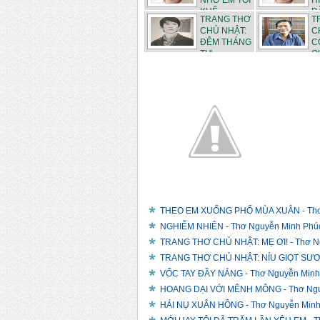
NHỚ EM TÔI
H
KHẼ ...
ĐÃ
TRANG THƠ
T
CHỦ NHẬT:
C
ĐÊM THÁNG
C
TƯ - ...
QU
THEO EM XUỐNG PHỐ MÙA XUÂN - Thơ
NGHIỄM NHIÊN - Thơ Nguyễn Minh Phú
TRANG THƠ CHỦ NHẬT: MẸ ƠI! - Thơ N
TRANG THƠ CHỦ NHẬT: NÍU GIỌT SƯƠN
VỐC TAY ĐẦY NẮNG - Thơ Nguyễn Minh
HOANG DẠI VỚI MÊNH MÔNG - Thơ Ngu
HÁI NỤ XUÂN HỒNG - Thơ Nguyễn Minh