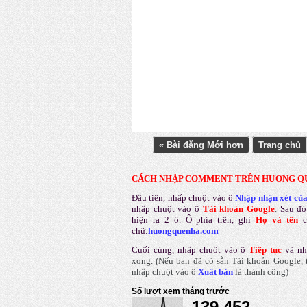
« Bài đăng Mới hơn
Trang chủ
CÁCH NHẬP COMMENT TRÊN HƯƠNG Q
Đầu tiên, nhấp chuột vào ô
Nhập nhận xét củ
nhấp chuột vào ô
Tài khoản Google
.
Sau đó
hiện ra 2 ô. Ô phía trên, ghi
Họ và tên
chữ:
huongquenha.com
Cuối cùng, nhấp chuột vào ô
Tiếp tục
và nh
xong.
(Nếu bạn đã có sẵn Tài khoản Google, t
nhấp chuột vào ô
Xuất bản
là thành công
)
Số lượt xem tháng trước
139,452