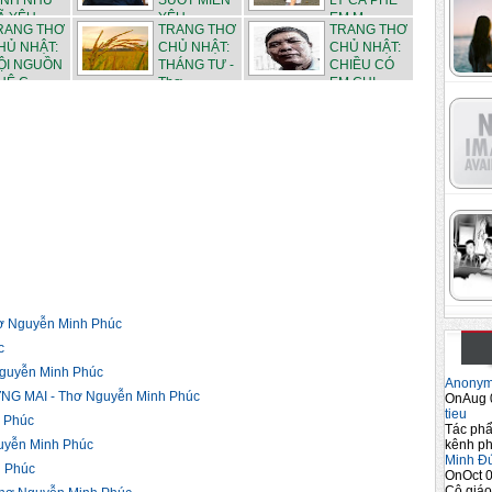
ÌNH NHƯ
SUỐT MIỀN
LY CÀ PHÊ
 YÊU...
YÊU -...
EM M...
RANG THƠ
TRANG THƠ
TRANG THƠ
HỦ NHẬT:
CHỦ NHẬT:
CHỦ NHẬT:
ỘI NGUỒN
THÁNG TƯ -
CHIỀU CÓ
Ê C...
Thơ ...
EM CHI...
 Nguyễn Minh Phúc
c
guyễn Minh Phúc
Anony
G MAI - Thơ Nguyễn Minh Phúc
OnAug 
tieu
 Phúc
Tác phẩ
kênh ph
yễn Minh Phúc
Minh Đ
 Phúc
OnOct 0
Cô giáo