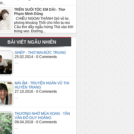
h...
TRÊN SUỐI TÓC EM DÀI - Thơ
Phạm Minh Dũng
CHIỀU NGOẠI THÀNH Gió vô tư,
phóng khoáng Thổi cho hồn ta reo
Câu thơ đầy ngẫu hứng Thả vào trời
trong veo. Đường...
BÀI VIẾT NGẪU NHIÊN
GHÉP - THƠ MAI ĐỨC TRUNG
25.02.2014 - 0 Comments
…
MÁI ẤM - TRUYỆN NGẮN VŨ THỊ
HUYỀN TRANG
27.10.2016 - 0 Comments
…
THƯƠNG NHỚ MÙA XOAN - TẢN
VĂN ĐỖ DUY HOÀNG
09.04.2018 - 0 Comments
…