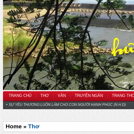
TRANG CHỦ
THƠ
VĂN
TRUYỆN NGẮN
TRANG TH
+ SỰ YÊU THƯƠNG LUÔN LÀM CHO CON NGƯỜI HẠNH PHÚC (N.H.D)
Home »
Thơ