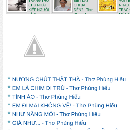
TRANG THƠ
BIẾT LẤY
VỘI Y
CHỦ NHẬT:
CHI BA
NHAU 
KIẾP NGƯỜI
ĐỀN? - Thơ
TRÁC
LÀ C...
Phùng Hi...
MÙA TH
NƯƠNG CHÚT THẬT THÀ - Thơ Phùng Hiếu
EM LÀ CHIM DI TRÚ - Thơ Phùng Hiếu
TÌNH ẢO - Thơ Phùng Hiếu
EM ĐI MÃI KHÔNG VỀ! - Thơ Phùng Hiếu
NHƯ NẮNG MỚI - Thơ Phùng Hiếu
GIÁ NHƯ... - Thơ Phùng Hiếu