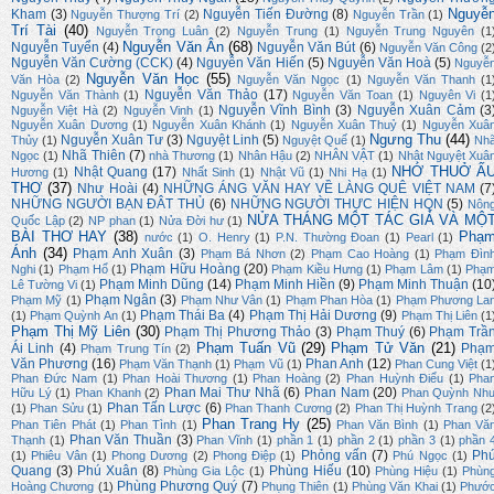
Nguyễ
Kham
(3)
Nguyễn Tiến Đường
(8)
Nguyễn Thượng Trí
(2)
Nguyễn Trần
(1)
Trí Tài
(40)
Nguyễn Trọng Luân
(2)
Nguyễn Trung
(1)
Nguyễn Trung Nguyên
(1
Nguyễn Văn Ân
(68)
Nguyễn Tuyển
(4)
Nguyễn Văn Bút
(6)
Nguyễn Văn Công
(2
Nguyễn Văn Cường (CCK)
(4)
Nguyễn Văn Hiến
(5)
Nguyễn Văn Hoà
(5)
Nguyễ
Nguyễn Văn Học
(55)
Văn Hòa
(2)
Nguyễn Văn Ngọc
(1)
Nguyễn Văn Thanh
(1
Nguyễn Văn Thảo
(17)
Nguyễn Văn Thành
(1)
Nguyễn Văn Toan
(1)
Nguyên Vi
(1
Nguyễn Vĩnh Bình
(3)
Nguyễn Xuân Cảm
(3
Nguyễn Việt Hà
(2)
Nguyễn Vinh
(1)
Nguyễn Xuân Dương
(1)
Nguyễn Xuân Khánh
(1)
Nguyễn Xuân Thuỷ
(1)
Nguyễn Xuâ
Ngưng Thu
(44)
Nguyễn Xuân Tư
(3)
Nguyệt Linh
(5)
Thủy
(1)
Nguyệt Quế
(1)
Nh
Nhã Thiên
(7)
Ngọc
(1)
nhà Thương
(1)
Nhân Hậu
(2)
NHÂN VẬT
(1)
Nhật Nguyệt Xuâ
NHỚ THUỞ Ấ
Nhật Quang
(17)
Hương
(1)
Nhất Sinh
(1)
Nhật Vũ
(1)
Nhi Hạ
(1)
THƠ
(37)
Như Hoài
(4)
NHỮNG ÁNG VĂN HAY VỀ LÀNG QUÊ VIỆT NAM
(7
NHỮNG NGƯỜI BẠN ĐÂT THỦ
(6)
NHỮNG NGƯỜI THỰC HIỆN HQN
(5)
Nôn
NỬA THÁNG MỘT TÁC GIẢ VÀ MỘ
Quốc Lập
(2)
NP phan
(1)
Nửa Đời hư
(1)
BÀI THƠ HAY
(38)
Phạ
nước
(1)
O. Henry
(1)
P.N. Thường Đoan
(1)
Pearl
(1)
Ánh
(34)
Phạm Anh Xuân
(3)
Phạm Bá Nhơn
(2)
Phạm Cao Hoàng
(1)
Phạm Đìn
Phạm Hữu Hoàng
(20)
Nghi
(1)
Phạm Hổ
(1)
Phạm Kiều Hưng
(1)
Phạm Lâm
(1)
Phạ
Phạm Minh Dũng
(14)
Phạm Minh Hiền
(9)
Phạm Minh Thuận
(10
Lê Tường Vi
(1)
Phạm Ngân
(3)
Phạm Mỹ
(1)
Phạm Như Vân
(1)
Phạm Phan Hòa
(1)
Phạm Phương La
Phạm Thái Ba
(4)
Phạm Thị Hải Dương
(9)
(1)
Phạm Quỳnh An
(1)
Phạm Thị Liên
(1
Phạm Thị Mỹ Liên
(30)
Phạm Thị Phương Thảo
(3)
Phạm Thuý
(6)
Phạm Trầ
Phạm Tuấn Vũ
(29)
Phạm Tử Văn
(21)
Ái Linh
(4)
Phạ
Phạm Trung Tín
(2)
Văn Phương
(16)
Phan Anh
(12)
Phạm Văn Thạnh
(1)
Phạm Vũ
(1)
Phan Cung Việt
(1
Phan Đức Nam
(1)
Phan Hoài Thương
(1)
Phan Hoàng
(2)
Phan Huỳnh Điểu
(1)
Pha
Phan Mai Thư Nhã
(6)
Phan Nam
(20)
Hữu Lý
(1)
Phan Khanh
(2)
Phan Quỳnh Nh
Phan Tấn Lược
(6)
(1)
Phan Sửu
(1)
Phan Thanh Cương
(2)
Phan Thị Huỳnh Trang
(2
Phan Trang Hy
(25)
Phan Tiên Phát
(1)
Phan Tình
(1)
Phan Văn Bình
(1)
Phan Vă
Phan Văn Thuần
(3)
Thạnh
(1)
Phan Vĩnh
(1)
phần 1
(1)
phần 2
(1)
phần 3
(1)
phần 
Phỏng vấn
(7)
Ph
(1)
Phiêu Vân
(1)
Phong Dương
(2)
Phong Điệp
(1)
Phú Ngọc
(1)
Quang
(3)
Phú Xuân
(8)
Phùng Hiếu
(10)
Phùng Gia Lộc
(1)
Phùng Hiệu
(1)
Phùn
Phùng Phương Quý
(7)
Hoàng Chương
(1)
Phụng Thiên
(1)
Phùng Văn Khai
(1)
Phướ