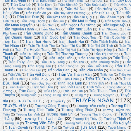
Trần Bảo Định
(4)
Trần Duy Đứ
Trần Băng Khuê
(1)
Trần Biên Thùy
(1)
Trần Dần
(1)
(17)
Trần Dzạ Lữ
(4)
Trần Định
(1)
Trần Đình Sử
(2)
Trần Đoàn Luận
(1)
Trần Đức Á
Trần Hà Nam
(4)
Trầ
(2)
Trần Đức Hiển
(1)
Trần Đức Tín
(1)
Trần Hoàng Vy
(2)
Hồng Vân
(5)
Trần Hữ
Trần Huiền Ân
(2)
Trần Huy Minh Phương
(2)
Trần Hữu Du
(1)
Hội
(17)
Trần Kim Đức
(5)
Trần Kim Loan
(2)
Trần Kim Quy
(1)
Trần Lê Sơn Ý
(2)
Trầ
Trần Mai Hường
(11)
Linh Chi
(1)
Trần Long Thạch
(1)
Trần Lưu
(1)
Trần Mạnh Hảo
(1
Trần Minh Nguyệt
(16)
Trần Ngọc Hồ Trường
(4)
Trần Ngọc Mỹ
(11
Trần Năm
(1)
Trần Nguyên Hạnh
(6)
Trần Như Luận
(3)
Trần Nhã My
(2)
Trần Nhương
(1)
Trầ
Trần Quang Dũng
(4)
Trần Quang Khanh
(12)
Phù Nam
(1)
Trần Quang Lộc
(1
Trần Quang Ngân
(10)
Trần Quốc Tiến
(8)
Trần Quốc Toàn
(1)
Trần Quốc Việt
(1
Trần Tâm
(7)
Trần Thái Hưng
(5)
Trần Thanh Hải
(3)
Trầ
Trần Thành Nghĩa
(1)
Thế Nhân
(13)
Trần Thi Ca
(9)
Trần Thị Bích Thu
(1)
Trần Thị Cổ Tích
(2)
Trần Th
Trần Thị Huyền Trang
(3)
Trần Th
Huệ
(1)
Trần Thị Mai
(1)
Trần Thị Ngọc Hồng
(1)
Thanh
(5)
Trần Thị Thương Thương
(4)
Trầ
Trần Thị Thắng
(1)
Trần Thị Trúc Hạ
(1)
Thị Uyên
(8)
Trần Thiện
(3)
Trần Thuậ
Trần Thiện Tuấn
(1)
Trần Thoại Nguyên
(2)
(7)
Trần Thúy Lành
(6)
Trần Thuỳ Trang
(1)
Trần Thư
(1)
Trần Thương Nhiều
(1)
Trầ
Trần Tuấ
Trọng Hưng
(2)
Trần Trọng Tân
(1)
Trần Trọng Vũ
(2)
Trần Tuấn Anh
(2)
Thanh
(10)
Trần Văn Bạn
(16)
Trần Văn Nhân
(5)
Trần Vạn Giã
(2)
Trần Văn Thiê
Trần Võ Thành Văn
(24)
Trần Viết Dũng
(11)
(1)
Trần Việt
(1)
Triết học
(2)
Triều Â
Triệu Từ Truyền
(30)
Trịn
(2)
Triều Châu
(1)
Triều La Vỹ
(2)
Triệu Lam Châu
(1)
Bửu Hoài
(106)
Trịnh Hoài Linh
(5)
Trịnh Huy
(4)
Trịnh Duy Sơn
(2)
Trịnh Thuỳ M
(1)
Trịnh Tuyên
(1)
Trịnh Viết Hiền
(1)
Trịnh Viết Hiệp
(1)
Trịnh Yến
(2)
Trọng Mật
(2)
tr
Trúc Giang
(4)
Trúc Thanh Tâm
(12)
Trú
vương
(1)
Trúc Lập
(1)
Trúc Linh Lan
(2)
Thuyên
(3)
Truyệ
trung quốc
(1)
Trung Trung Đỉnh
(1)
Trung Y
(1)
Truong Nguyen
(1)
TRUYỆN NGẮN
(1173
dài
(10)
TRUYỆN DỊCH
(17)
Truyện ký
(2)
TRUYỆN VỪA
(14)
Trương Công Tưởng
(16)
Trương Đìn
Trương Diễm Phiến
(1)
Phượng
(8)
Trương Đình Tuấn
(3)
Trương Hồng Phúc
(14)
Trương Huỳnh Nh
Trườn
Trương Nam Chi
(5)
Trân
(2)
Trương Lan Anh
(1)
Trương Thanh Cường
(2)
Thắng
(65)
Trương Thị Thanh Tâm
(22)
Trường Thịnh
(6
Trương Thị Thúy
(2)
Trương Văn Dân
(21)
Tuấn Nguyễ
Trương Tri
(2)
Trương Viết Hùng
(1)
TTM
(1)
TÙY BÚT
(120)
(7)
Tuấn Quỳnh
(3)
Tuệ Mỹ
(1)
Tuti
(2)
Tuỳ bút
(2)
Tuyết Nhung
(2