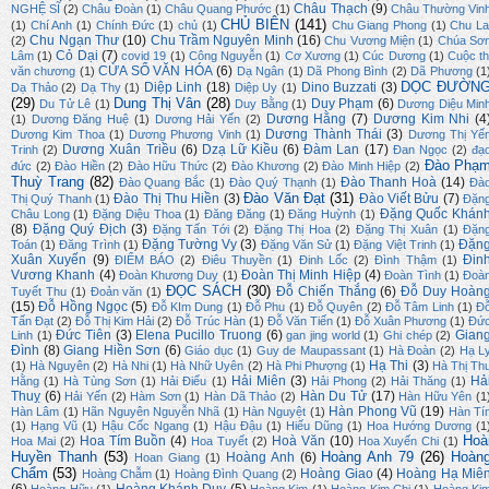
Châu Thạch
(9)
NGHỆ SĨ
(2)
Châu Đoàn
(1)
Châu Quang Phước
(1)
Châu Thường Vin
CHỦ BIÊN
(141)
(1)
Chí Anh
(1)
Chính Đức
(1)
chủ
(1)
Chu Giang Phong
(1)
Chu La
Chu Ngạn Thư
(10)
Chu Trầm Nguyên Minh
(16)
(2)
Chu Vương Miện
(1)
Chúa Sơ
Cỏ Dại
(7)
Lâm
(1)
covid 19
(1)
Công Nguyễn
(1)
Cơ Xương
(1)
Cúc Dương
(1)
Cuộc th
CỬA SỔ VĂN HÓA
(6)
văn chương
(1)
Dạ Ngân
(1)
Dã Phong Bình
(2)
Dã Phương
(1
DỌC ĐƯỜN
Diệp Linh
(18)
Dino Buzzati
(3)
Dạ Thảo
(2)
Dạ Thy
(1)
Diệp Uy
(1)
(29)
Dung Thị Vân
(28)
Duy Phạm
(6)
Du Tử Lê
(1)
Duy Bằng
(1)
Dương Diệu Min
Dương Hằng
(7)
Dương Kim Nhi
(4
(1)
Dương Đăng Huệ
(1)
Dương Hải Yến
(2)
Dương Thành Thái
(3)
Dương Kim Thoa
(1)
Dương Phương Vinh
(1)
Dương Thị Yế
Dương Xuân Triều
(6)
Dzạ Lữ Kiều
(6)
Đàm Lan
(17)
Trinh
(2)
Đan Ngọc
(2)
đạ
Đào Phạ
đức
(2)
Đào Hiền
(2)
Đào Hữu Thức
(2)
Đào Khương
(2)
Đào Minh Hiệp
(2)
Thuỳ Trang
(82)
Đào Thanh Hoà
(14)
Đào Quang Bắc
(1)
Đào Quý Thạnh
(1)
Đà
Đào Văn Đạt
(31)
Đào Thị Thu Hiền
(3)
Đào Viết Bửu
(7)
Thị Quý Thanh
(1)
Đặn
Đặng Quốc Khán
Châu Long
(1)
Đặng Diệu Thoa
(1)
Đăng Đăng
(1)
Đăng Huỳnh
(1)
(8)
Đặng Quý Địch
(3)
Đặng Tấn Tới
(2)
Đặng Thị Hoa
(2)
Đặng Thị Xuân
(1)
Đặn
Đặng Tường Vy
(3)
Đặn
Toán
(1)
Đăng Trình
(1)
Đặng Văn Sử
(1)
Đặng Việt Trinh
(1)
Xuân Xuyến
(9)
Đin
ĐIỂM BÁO
(2)
Điêu Thuyền
(1)
Đinh Lốc
(2)
Đình Thậm
(1)
Vương Khanh
(4)
Đoàn Thị Minh Hiệp
(4)
Đoàn Khương Duy
(1)
Đoàn Tình
(1)
Đoà
ĐỌC SÁCH
(30)
Đỗ Chiến Thắng
(6)
Đỗ Duy Hoàn
Tuyết Thu
(1)
Đoản văn
(1)
(15)
Đỗ Hồng Ngọc
(5)
Đỗ KIm Dung
(1)
Đỗ Phu
(1)
Đỗ Quyên
(2)
Đỗ Tâm Linh
(1)
Đ
Tấn Đạt
(2)
Đỗ Thị Kim Hải
(2)
Đỗ Trúc Hàn
(1)
Đỗ Văn Tiến
(1)
Đỗ Xuân Phương
(1)
Đứ
Đức Tiên
(3)
Elena Pucillo Truong
(6)
Gian
Linh
(1)
gan jing world
(1)
Ghi chép
(2)
Đình
(8)
Giang Hiền Sơn
(6)
Giáo dục
(1)
Guy de Maupassant
(1)
Hà Đoàn
(2)
Hạ L
Hạ Thi
(3)
(1)
Hà Nguyên
(2)
Hà Nhi
(1)
Hà Nhữ Uyên
(2)
Hà Phi Phượng
(1)
Hà Thị Th
Hải Miên
(3)
Hả
Hằng
(1)
Hà Tùng Sơn
(1)
Hải Điểu
(1)
Hải Phong
(2)
Hải Thăng
(1)
Thuỵ
(6)
Hàn Du Tử
(17)
Hải Yến
(2)
Hàm Sơn
(1)
Hàn Dã Thảo
(2)
Hàn Hữu Yên
(1
Hàn Phong Vũ
(19)
Hàn Lâm
(1)
Hãn Nguyên Nguyễn Nhã
(1)
Hàn Nguyệt
(1)
Hàn Tí
(1)
Hạng Vũ
(1)
Hậu Cốc Ngang
(1)
Hậu Đậu
(1)
Hiếu Dũng
(1)
Hoa Hướng Dương
(1
Hoà
Hoa Tím Buồn
(4)
Hoà Văn
(10)
Hoa Mai
(2)
Hoa Tuyết
(2)
Hoa Xuyến Chi
(1)
Huyền Thanh
(53)
Hoàng Anh 79
(26)
Hoàn
Hoàng Anh
(6)
Hoan Giang
(1)
Chẩm
(53)
Hoàng Giao
(4)
Hoàng Hạ Miê
Hoàng Chẫm
(1)
Hoàng Đình Quang
(2)