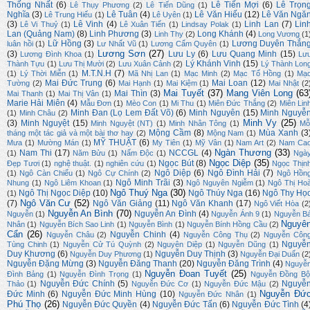
Thống Nhất
(6)
Lê Tiến Mợi
(6)
Lê Trọn
Lê Thụy Phương
(2)
Lê Tiến Dũng
(1)
Nghĩa
(3)
Lê Tuân
(4)
Lê Văn Hiếu
(12)
Lê Văn Ngă
Lê Trung Hiếu
(1)
Lê Uyên
(1)
(3)
Lê Vinh
(4)
Linh Lan
(7)
Lin
Lê Vi Thuỷ
(1)
Lê Xuân Tiến
(1)
Lindsay Polak
(1)
Lan (Quảng Nam)
(8)
Linh Phương
(3)
Long Khánh
(4)
Linh Thy
(2)
Long Vương
(1
Lữ Hồng
(3)
Lương Duyên Thắn
luân hồi
(1)
Lư Nhất Vũ
(1)
Lương Cẩm Quyên
(1)
Lương Sơn
(27)
(3)
Lưu Ly
(6)
Lưu Quang Minh
(15)
Lương Đình Khoa
(1)
Lư
Lý Khánh Vinh
(15)
Thành Tựu
(1)
Lưu Thị Mười
(2)
Lưu Xuân Cảnh
(2)
Lý Thành Lon
M.T.N.H
(7)
(1)
Lý Thời Miễn
(1)
Mã Nhị Lan
(1)
Mạc Minh
(2)
Mạc Tố Hồng
(1)
Mạ
Mai Đức Trung
(6)
Mai Loan
(12)
Tường
(2)
Mai Hạnh
(1)
Mai Kiệm
(1)
Mai Nhật
(2
Mai Tuyết
(37)
Mang Viên Long
(63
Mai Thìn
(3)
Mai Thanh
(1)
Mai Thị Vân
(1)
Marie Hải Miên
(4)
Mẫu Đơn
(1)
Mèo Con
(1)
Mi Thu
(1)
Miên Đức Thắng
(2)
Miên Lin
Minh Đan (Lọ Lem Đất Võ)
(6)
Minh Nguyên
(15)
Minh Nguyễ
(1)
Minh Châu
(2)
Minh Vy
(25)
(3)
Minh Nguyệt
(15)
Minh Nguyệt (NT)
(1)
Minh Nhân Tông
(1)
Mỗ
Mộng Cầm
(8)
Mùa Xanh
(3
tháng một tác giả và một bài thơ hay
(2)
Mộng Nam
(1)
MỸ THUẬT
(6)
Mưa
(1)
Mường Mán
(1)
My Tiên
(1)
Mỹ Vân
(1)
Nam Art
(2)
Nam Ca
Ngàn Thương
(33)
Nam Thi
(17)
NCCGL
(4)
(1)
Năm Bửu
(1)
Nấm Độc
(1)
Ngà
Ngọc Diệp
(35)
Ngọc Bút
(8)
Đẹp Tươi
(1)
nghệ thuật.
(1)
nghiên cứu
(1)
Ngọc Thịn
Ngô Diệp
(6)
Ngô Đình Hải
(7)
(1)
Ngô Càn Chiểu
(1)
Ngô Cự Chính
(2)
Ngô Hồn
Ngô Minh Trãi
(3)
Nhung
(1)
Ngô Liêm Khoan
(1)
Ngô Nguyên Ngiễm
(1)
Ngô Thị Ho
Ngô Thuý Nga
(30)
Ngô Thị Ngọc Diệp
(10)
Ngô Thúy Nga
(16)
Ngô Thy Họ
(1)
Ngô Văn Cư
(52)
(7)
Ngô Văn Giảng
(11)
Ngô Văn Khanh
(17)
Ngô Viết Hòa
(2
Nguyễn An Bình
(70)
Nguyễn An Đình
(4)
Nguyễn
(1)
Nguyễn Ánh 9
(1)
Nguyễn B
Nguyê
Nhân
(1)
Nguyễn Bích Sao Linh
(1)
Nguyễn Bình
(1)
Nguyễn Bính Hồng Cầu
(2)
Cẩn
(26)
Nguyễn Chinh
(4)
Nguyễn Châu
(2)
Nguyễn Công Thụ
(2)
Nguyễn Côn
Nguyễ
Tùng Chinh
(1)
Nguyễn Cử Tú Quỳnh
(2)
Nguyên Diệp
(1)
Nguyễn Dũng
(1)
Duy Khương
(6)
Nguyễn Duy Thịnh
(3)
Nguyễn Duy Phương
(1)
Nguyễn Đại Duẩn
(2
Nguyễn Đặng Mừng
(3)
Nguyễn Đăng Thanh
(20)
Nguyễn Đăng Trình
(4)
Nguyễ
Nguyễn Đoan Tuyết
(25)
Đình Bảng
(1)
Nguyễn Đình Trọng
(1)
Nguyễn Đồng Bộ
Nguyễn Đức Chính
(5)
Nguyễ
Thảo
(1)
Nguyễn Đức Cơ
(1)
Nguyễn Đức Mậu
(2)
Nguyễn Đứ
Đức Minh
(6)
Nguyễn Đức Minh Hùng
(10)
Nguyễn Đức Nhân
(1)
Phú Thọ
(26)
Nguyễn Đức Quyền
(4)
Nguyễn Đức Tấn
(6)
Nguyễn Đức Tình
(4