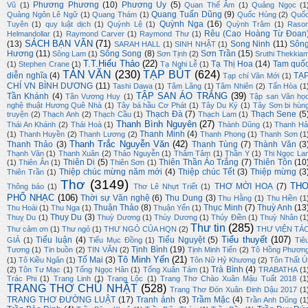
Phương Phương
(10)
Phương Uy
(5)
Vũ
(1)
Quan Thế Âm
(1)
Quảng Ngọc
(1
Quang Tuấn Dũng
(9)
Quảng Ngôn Lê Ngữ
(1)
Quang Thám
(1)
Quốc Hùng
(2)
Quố
Quỳnh Nga
(16)
Tuyên
(1)
quy luật dịch
(1)
Quỳnh Lệ
(1)
Quỳnh Trâm
(1)
Raso
Rêu (Cao Hoàng Từ Đoan
Helmandollar
(1)
Raymond Carver
(1)
Raymond Thư
(1)
SÁCH BẠN VĂN
(71)
(13)
Song Ninh
(11)
Sôn
SARAH HALL
(1)
SINH NHẬT
(1)
Hương
(11)
Sông Song
(8)
Sơn Trần
(15)
Sông Lam
(1)
Sơn Tịnh
(2)
Sruthi Thekkia
T.T.Hiếu Thảo
(22)
Tạ Thị Hoa
(14)
Tam quố
(1)
Stephen Crane
(1)
Tạ Nghi Lễ
(1)
TẢN VĂN
(230)
TẠP BÚT
(624)
diễn nghĩa
(4)
TẠ
Tạp chí Văn Mới
(1)
CHÍ VN BÌNH DƯƠNG
(11)
Tashi Dawa
(1)
Tâm Lãng
(1)
Tâm Nhiên
(2)
Tấn Hòa
(1
TẬP SAN ÁO TRẮNG
(39)
Tần Khánh
(4)
Tân Vương Huy
(1)
Tập san Văn họ
nghệ thuật Hương Quê Nhà
(1)
Tây bá hầu Cơ Phát
(1)
Tây Du Ký
(1)
Tây Sơn bi hùn
Thạch Đà
(7)
Thạch Sene
(5
truyện
(2)
Thạch Anh
(2)
Thạch Cầu
(1)
Thạch Lam
(1)
Thanh Bình Nguyên
(27)
Thái An Khánh
(2)
Thái Hoà
(1)
Thành Dũng
(1)
Thanh Hả
Thanh Minh
(4)
(1)
Thanh Huyền
(2)
Thanh Lương
(2)
Thanh Phong
(1)
Thanh Sơn
(1
Thanh Trắc Nguyễn Văn
(42)
Thanh Thảo
(3)
Thanh Tùng
(7)
Thành Văn
(3
Thạnh Văn
(1)
Thanh Xuân
(2)
Thảo Nguyễn
(1)
Thâm Tâm
(1)
Thần Y
(1)
Thi Ngọc La
Thiên Di
(5)
Thiên Thần Áo Trắng
(7)
Thiên Tôn
(10
(1)
Thiên Ân
(1)
Thiên Sơn
(1)
Thiệp chúc mừng năm mới
(4)
Thiệp chúc Tết
(3)
Thiệp mừng
(3
Thiên Trần
(1)
Thơ
(3149)
TH
THƠ MỜI HOẠ
(7)
Thông báo
(1)
Thơ Lê Nhựt Triết
(1)
PHỔ NHẠC
(106)
Thời sự Văn nghệ
(6)
Thu Dung
(3)
Thu Hằng
(1)
Thu Hiền
(1
Thuận Thảo
(8)
Thục Minh
(7)
Thuỳ Anh
(13
Thu Hoài
(1)
Thu Nga
(1)
Thuận Yến
(1)
Thụy Du
(3)
Thuỵ Du
(1)
Thuỳ Dương
(1)
Thùy Dương
(1)
Thủy Điền
(1)
Thuỳ Nhân
(1
Thư tin
(285)
Thư cảm ơn
(1)
Thư ngỏ
(1)
THƯ NGỎ CỦA HQN
(2)
THƯ VIỆN TÁ
Tiểu thuyết
(107)
Tiểu luận
(4)
Tiểu Nguyệt
(5)
GIẢ
(1)
Tiểu Mục Đồng
(1)
Tiê
Tịnh Bình
(19)
Tương
(1)
Tin buồn
(2)
TIN VĂN
(2)
Tịnh Minh Tiến
(2)
Tô Hồng Phươn
Tô Minh Yến
(21)
Tố Mai
(3)
(1)
Tô Kiều Ngân
(1)
Tôn Nữ Hỷ Khương
(2)
Tôn Thất Ú
Trà Bình
(4)
(2)
Tôn Tư Mạc
(1)
Tống Ngọc Hân
(1)
Tống Xuân Tám
(1)
TRABATHA
(1
Trác Phi
(1)
Trang Linh
(1)
Trang Lộc
(1)
Trang Thơ Chào Xuân Mậu Tuất 2018
(1
TRANG THƠ CHỦ NHẬT
(528)
Trang Thơ Đón Xuân Đinh Dậu 2017
(1
TRANG THƠ ĐƯỜNG LUẬT
(17)
Tranh ảnh
(3)
Trầm Mặc
(4)
Trần Anh Dũng
(1