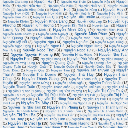
Nguyên Hạ
(11)
Nguyễ
Nguyễn Gia Long
(1)
Nguyễn Hải Thảo
(2)
Nguyễn Hậu
(2)
Hiếu
(8)
Nguyễn Hiếu Học
(2)
Nguyễn Hòa Hiệp
(2)
Nguyễn Hoài Ân
(1)
Nguyễn Hoàn
Nguyễn Huệ
(3)
Nguyễn Huy
(3
Thức
(2)
Nguyễn Hồng Diệu
(1)
Nguyên Hùng
(1)
Nguyễn Huy (HD)
(1)
Nguyễn Huy Khôi
(1)
Nguyễn Huỳnh
(1)
Nguyễn Hữu Minh
(1
Nguyễn Hữu Thuần
(4)
Nguyễn Hữu Phú
(1)
Nguyễn Hữu Quý
(2)
Nguyễn Hữu Trun
Nguyễn Khoa Đăng
(51)
Nguyễn Kiề
(2)
Nguyễn Khiêm
(1)
Nguyễn Kiều Lam
(2)
Phương
(3)
Nguyễn Kim Hương
(7)
Nguyễ
Nguyễn Kim Thịnh
(1)
Nguyễn Lam
(2)
Nguyễn Minh Dũng
(46)
Lương Vỵ
(4)
Nguyên Minh
(1)
Nguyễn Minh Hoà
(1
Nguyễn Minh Phúc
(47)
Nguyễ
Nguyễn Minh Khiêm
(1)
Nguyễn Minh Nguyệt
(1)
Minh Quang
(5)
Nguyễn Minh Thuận
(9)
Nguyễn Minh Toàn
(1)
Nguyễn Mỳ
(1
Nguyễn Mỹ Nữ
(3)
Nguyễn Nga
(14)
Nguyễn Nghiêm
(3)
Nguyễn Ngọc Dũng
(1
Nguyễn Ngọc Hà
(4)
Nguyễn Ngọc Hưng
(6)
Nguyễn Ngọc Đặng
(1)
Nguyễn Ngọ
Nguyễn Ngọc Thơ
(31)
Nguyễn Nguy An
Nguyễn Ngọc Tư
(5)
Minh Anh
(1)
(21)
Nguyễn Nguyên Phượng
(69)
Nguyễn Nhật Hùng
(4)
Nguyễn Như Tuấ
Nguyễn Phin
(30)
(14)
Nguyễn Phú Yên
(8)
Nguyên Phong
(1)
Nguyễn Phượng
(2
Nguyễn Quang Quân
(8)
Nguyễn Phương Dung
(2)
Nguyễn Quang Tâm
(2)
Nguyễ
Quang Tuấn
(1)
Nguyễn Quân
(2)
Nguyễn Quốc Ái
(1)
Nguyễn Quốc Bảo
(1)
Nguyễ
Nguyễn Tấn Thuyên
(3)
Nguyễ
Quốc Đông
(1)
Nguyễn Quy
(2)
Nguyên Tâm
(1)
Nguyễn Thái Huy
(35)
Nguyễn Thàn
Thái An
(3)
Nguyễn Thái Dương
(6)
Công
(48)
Nguyễn Thành Giang
(22)
Nguyễn Than
Nguyễn Thanh Hải
(1)
Huyền
(8)
Nguyễn Thành Nhân
(18
Nguyễn Thanh Mừng
(1)
Nguyễn Thánh Ngã
(1)
Nguyễn Thanh Tuấn
(7)
Nguyễn Thanh Xuân
(2)
Nguyễn Thế Kiên
(1)
Nguyễn Thế K
Nguyễn Thị Cẩm Thuỳ
(3
(1)
Nguyễn Thị Ánh Huỳnh
(2)
Nguyễn Thị Bích Phượng
(2)
Nguyễn Thị Diệu Hiền
(3)
Nguyễn Thị Hằn
Nguyễn Thị Chi
(2)
Nguyễn Thị Hải
(1)
(7)
Nguyễn Thị Hồng Đào
(10)
Nguyễn Thị Hậu
(1)
Nguyễn Thị Huệ
(1)
Nguyễn Th
Nguyễn Thị Mây
(127)
Kim Huệ
(2)
Nguyễn Thị Ngọc Hải
(1)
Nguyễn Thị Ngọc Se
Nguyễn Thị Phụng
(27)
Nguyễn Thị Như Tâm
(3)
Nguyễn Thị Thanh Bình
(6
(2)
Nguyễn Thị Thành Nhân
(1)
Nguyễn Thị Thanh Toàn
(1)
Nguyễn Thị Thanh Xuân
(1
Nguyễn Thị Thu Ba
(23)
Nguyễ
Nguyễn Thị Thu Hiền
(1)
Nguyễn Thị Thu Hoài
(1)
Thị Thu Thuý
(3)
Nguyễn Thị Thùy Linh
(3)
Nguyễn Thị Tiết
(3)
Nguyễn Thị Tuyế
Nguyễn Thị Việt Hà
(39)
Nguyễn Thị Xuân Hương
(14)
(1)
Nguyễn Thu Hằng
(1
Nguyễn Thủy
(4)
Nguyễn Thúy Ngân
(13)
Nguyễn Thườn
Nguyễn Thuý Quỳnh
(2)