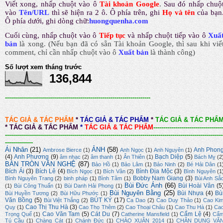
Viết xong, nhấp chuột vào ô
Tài khoản Google
.
Sau đó nhấp chuộ
vào
Tên/URL
thì sẽ hiện ra 2 ô. Ô phía trên, ghi
Họ và tên
của bạn
Ô phía dưới, ghi dòng chữ:
huongquenha.com
Cuối cùng, nhấp chuột vào ô
Tiếp tục
và nhấp chuột tiếp vào ô
Xuấ
bản
là xong.
(Nếu bạn đã có sẵn Tài khoản Google, thì sau khi viế
comment, chỉ cần nhấp chuột vào ô
Xuất bản
là thành công
)
Số lượt xem tháng trước
136,844
-------------------------------------------------------------------------
TÁC GIẢ & TÁC PHẨM
*
TÁC GIẢ & TÁC PHẨM
*
TÁC GIẢ & TÁC PHẨ
*
TÁC GIẢ & TÁC PHẨM
*
TÁC GIẢ & TÁC PHẨM
-----------------------------------
-------------------------------------------------------------------------------------------------------------
--------------
Ái Nhân
(21)
ẢNH
(58)
Anh Phon
Ambrose Bierce
(1)
Anh Ngọc
(1)
Anh Nguyên
(1)
(4)
Anh Phương
(9)
Bạch Diệp
(5)
âm nhạc
(2)
âm thanh
(1)
Ân Thiên
(1)
Bách Mỵ
(2
BÀN TRÒN VĂN NGHỆ
(87)
Bảo Hồ
(1)
Bảo Lâm
(1)
Bảo Ninh
(2)
Bé Hải Dân
(1
Bích Ái
(3)
Bích Lê
(4)
Bình Địa Mộc
(3)
Bích Ngọc
(1)
Bích Vân
(2)
Bình Nguyên
(1
Bobby Nam Giang
(3)
Bình Nguyên Trang
(2)
binh pháp
(1)
Bình Tâm
(1)
Bùi Anh Sắ
Bùi Đức Ánh
(66)
Bùi Hoài Vân
(5
(1)
Bùi Công Thuấn
(1)
Bùi Danh Hải Phong
(1)
Bùi Nguyên Bằng
(25)
Bùi Nhựa
(4)
Bù
Bùi Huyền Tương
(2)
Bùi Hữu Phước
(1)
Văn Bồng
(5)
BÚT KÝ
(17)
Bùi Việt Thắng
(2)
Ca Dao
(2)
Cao Duy Thảo
(1)
Cao Ki
Cao Thị Thu Hà
(3)
Quy
(1)
Cao Thọ Thêm
(2)
Cao Thoại Châu
(1)
Cao Thu Hà
(1)
Ca
Cao Văn Tam
(5)
Cát Du
(7)
Cẩm Lệ
(4)
Trọng Quế
(1)
Catherine Mansfield
(1)
Cẩ
Tú Cầu
(1)
Chàng Cát
(1)
Chánh Đức
(1)
CHÀO XUÂN 2014
(1)
CHÂN DUNG VĂ