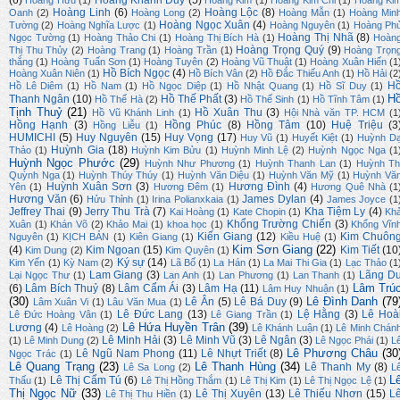
(6)
Hoàng Khánh Duy
(5)
Hoàng Hữu
(1)
Hoàng Kim
(1)
Hoàng Kim Chi
(1)
Hoàng Ki
Hoàng Linh
(6)
Hoàng Lộc
(8)
Oanh
(2)
Hoàng Long
(2)
Hoàng Mẫn
(1)
Hoàng Min
Hoàng Ngọc Xuân
(4)
Tường
(2)
Hoàng Nghĩa Lược
(1)
Hoàng Nguyên
(1)
Hoàng Ph
Hoàng Thị Nhã
(8)
Ngọc Tường
(1)
Hoàng Thảo Chi
(1)
Hoàng Thị Bích Hà
(1)
Hoàn
Hoàng Trọng Quý
(9)
Thị Thu Thủy
(2)
Hoàng Trang
(1)
Hoàng Trần
(1)
Hoàng Trọn
thắng
(1)
Hoàng Tuấn Sơn
(1)
Hoàng Tuyên
(2)
Hoàng Vũ Thuật
(1)
Hoàng Xuân Hiến
(1
Hồ Bích Ngọc
(4)
Hoàng Xuân Niên
(1)
Hồ Bích Vân
(2)
Hồ Đắc Thiếu Anh
(1)
Hồ Hải
(2
H
Hồ Lê Diêm
(1)
Hồ Nam
(1)
Hồ Ngọc Diệp
(1)
Hồ Nhật Quang
(1)
Hồ Sĩ Duy
(1)
H
Thanh Ngân
(10)
Hồ Thế Phất
(3)
Hồ Thế Hà
(2)
Hồ Thế Sinh
(1)
Hồ Tĩnh Tâm
(1)
Tịnh Thuỷ
(21)
Hồ Xuân Thu
(3)
Hồ Vũ Khánh Linh
(1)
Hội Nhà văn TP. HCM
(1
Hồng Hạnh
(3)
Hồng Phúc
(8)
Hồng Tâm
(10)
Huệ Triệu
(3
Hồng Liễu
(1)
HUMICHI
(5)
Huy Nguyên
(15)
Huy Vọng
(17)
Huy Vũ
(1)
Huyết Kiệt
(1)
Huỳnh D
Huỳnh Gia
(18)
Thảo
(1)
Huỳnh Kim Bửu
(1)
Huỳnh Minh Lệ
(2)
Huỳnh Ngọc Nga
(1
Huỳnh Ngọc Phước
(29)
Huỳnh Như Phương
(1)
Huỳnh Thanh Lan
(1)
Huỳnh Th
Quỳnh Nga
(1)
Huỳnh Thúy Thúy
(1)
Huỳnh Văn Diệu
(1)
Huỳnh Văn Mỹ
(1)
Huỳnh Vă
Huỳnh Xuân Sơn
(3)
Hương Đình
(4)
Yên
(1)
Hương Đêm
(1)
Hương Quê Nhà
(1
Hương Văn
(6)
James Dylan
(4)
Hửu Thỉnh
(1)
Irina Polianxkaia
(1)
James Joyce
(1
Jeffrey Thai
(9)
Jerry Thu Trà
(7)
Kha Tiệm Ly
(4)
Kai Hoàng
(1)
Kate Chopin
(1)
Kh
Khổng Trường Chiến
(3)
Xuân
(1)
Khán Võ
(2)
Khảo Mai
(1)
khoa học
(1)
Khổng Vĩn
Kiến Giang
(12)
Kim Chuôn
Nguyên
(1)
KỊCH BẢN
(1)
Kiên Giang
(1)
Kiều Huệ
(1)
Kim Sơn Giang
(22)
(4)
Kim Ngoan
(15)
Kim Tiết
(10
Kim Dung
(2)
Kim Quyên
(1)
Ký sự
(14)
Kim Yến
(1)
Kỳ Nam
(2)
Lã Bố
(1)
La Hán
(1)
La Mai Thi Gia
(1)
Lạc Thảo
(1
Lam Giang
(3)
Lãng D
Lại Ngọc Thư
(1)
Lan Anh
(1)
Lan Phương
(1)
Lan Thanh
(1)
Lâm Trú
(6)
Lâm Bích Thuỷ
(8)
Lâm Cẩm Ái
(3)
Lâm Hạ
(11)
Lâm Huy Nhuận
(1)
(30)
Lê Đình Danh
(79
Lê Ân
(5)
Lê Bá Duy
(9)
Lâm Xuân Vi
(1)
Lâu Văn Mua
(1)
Lê Đức Lang
(13)
Lệ Hằng
(3)
Lê Hoà
Lê Đức Hoàng Vân
(1)
Lê Giang Trần
(1)
Lê Hứa Huyền Trân
(39)
Lương
(4)
Lê Hoàng
(2)
Lê Khánh Luận
(1)
Lê Minh Chán
Lê Minh Hải
(3)
Lê Minh Vũ
(3)
Lê Ngân
(3)
(1)
Lê Minh Dung
(2)
Lê Ngọc Phái
(1)
L
Lê Phương Châu
(30
Lê Ngũ Nam Phong
(11)
Lê Nhựt Triết
(8)
Ngọc Trác
(1)
Lê Quang Trạng
(23)
Lê Thanh Hùng
(34)
Lê Thanh My
(8)
Lê Sa Long
(2)
L
L
Lê Thị Cẩm Tú
(6)
Thấu
(1)
Lê Thị Hồng Thắm
(1)
Lê Thị Kim
(1)
Lê Thị Ngọc Lệ
(1)
Thị Ngọc Nữ
(33)
Lê Thị Xuyên
(13)
Lê Thiếu Nhơn
(15)
L
Lê Thị Thu Hiền
(1)