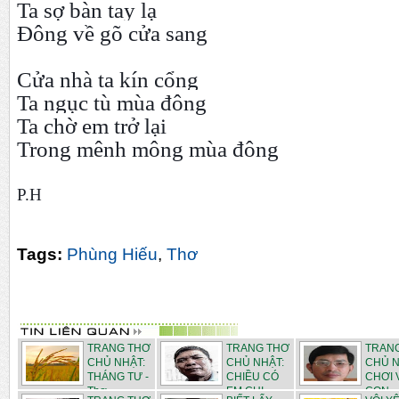
Ta sợ bàn tay lạ
Đông về gõ cửa sang
Cửa nhà ta kín cổng
Ta ngục tù mùa đông
Ta chờ em trở lại
Trong mênh mông mùa đông
P.H
Tags:
Phùng Hiếu
,
Thơ
TRANG THƠ
TRANG THƠ
TRAN
CHỦ NHẬT:
CHỦ NHẬT:
CHỦ N
THÁNG TƯ -
CHIỀU CÓ
CHƠI 
Thơ ...
EM CHI...
CON - .