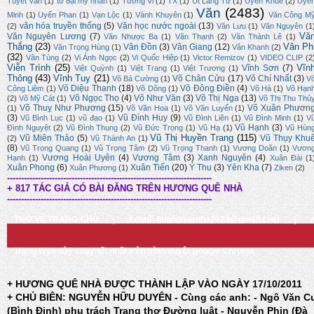
Tuyết Vân
(1)
tứ đại mỹ nhân
(1)
Tường Vi
(1)
TX
(1)
Út Lãng Tử
(1)
Uyên Khuê
(2)
Uyê
Văn
(2483)
Minh
(1)
Uyển Phan
(1)
Vạn Lộc
(1)
Vành Khuyên
(1)
Văn Công M
văn hóa truyền thống
(5)
Văn học nước ngoài
(13)
(2)
Văn Lưu
(1)
Văn Nguyên
(1
Vă
Văn Nguyên Lương
(7)
Văn Nhược Ba
(1)
Văn Thạnh
(2)
Văn Thành Lê
(1)
Thắng
(23)
Vân Ph
Vân Đồn
(3)
Vân Giang
(12)
Văn Trọng Hùng
(1)
Vân Khanh
(2)
(32)
Vân Tùng
(2)
Vi Ánh Ngọc
(2)
Vi Quốc Hiệp
(1)
Victor Remizov
(1)
VIDEO CLIP
(2
Viễn Trình
(25)
Vĩn
Vĩnh Sơn
(7)
Việt Quỳnh
(1)
Việt Trang
(1)
Việt Trương
(1)
Thông
(43)
Vĩnh Tuy
(21)
Võ Chân Cửu
(17)
Võ Chí Nhất
(3)
Võ Bá Cường
(1)
V
Võ Diệu Thanh
(18)
Võ Đông Điền
(4)
Công Liêm
(1)
Võ Dõng
(1)
Võ Hà
(1)
Võ Hạn
Võ Ngọc Thọ
(4)
Võ Như Văn
(3)
Võ Thị Nga
(13)
(2)
Võ Mỹ Cát
(1)
Võ Thị Thu Thủ
Võ Thuỵ Như Phương
(15)
Võ Xuân Phươn
(1)
Võ Văn Hoa
(1)
Võ Văn Luyến
(1)
(3)
Vũ Đình Huy
(9)
Vũ Bình Lục
(1)
vũ đạo
(1)
Vũ Đình Liên
(1)
Vũ Đình Minh
(1)
V
Vũ Hạnh
(3)
Đình Nguyệt
(2)
Vũ Đình Thung
(2)
Vũ Đức Trọng
(1)
Vũ Hạ
(1)
Vũ Hùn
Vũ Thị Huyền Trang
(115)
Vũ Miên Thảo
(5)
Vũ Thụy Khu
(2)
Vũ Thành An
(1)
(8)
Vũ Trọng Quang
(1)
Vũ Trọng Tâm
(2)
Vũ Trọng Thanh
(1)
Vương Doãn
(1)
Vươn
Vương Hoài Uyên
(4)
Vương Tâm
(3)
Xanh Nguyên
(4)
Hạnh
(1)
Xuân Đài
(1
Xuân Phong
(6)
Xuân Tiến
(20)
Ý Thu
(3)
Yên Kha
(7)
Xuân Phương
(1)
Ziken
(2)
-------------------------------------------------------------------------
+ 817 TÁC GIẢ CÓ BÀI ĐĂNG TRÊN HƯƠNG QUÊ NHÀ
-------------------------------------------------------------------------
TRỞ VỀ TRANG CHỦ
|
Email: huongquenha2023@gmail.com
|
Trang Web này chạy tốt nhất trên trình duyệt Google Chrome
+ HƯƠNG QUÊ NHÀ ĐƯỢC THÀNH LẬP VÀO NGÀY 17/10/2011
+ CHỦ BIÊN: NGUYỄN HỮU DUYÊN - Cùng các anh: - Ngô Văn C
(Bình Định) phụ trách Trang thơ Đường luật - Nguyễn Phin (Đà