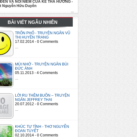
 ĐẾN VÀ NỖI NIỀM CỦA KẺ THA HƯƠNG -
út Nguyễn Hữu Duyên
...
BÀI VIẾT NGẪU NHIÊN
TRỐN PHỐ - TRUYỆN NGẮN VŨ
THỊ HUYỀN TRANG
17.02.2014 - 0 Comments
…
MÙI NHỚ - TRUYỆN NGẮN BÙI
ĐỨC ÁNH
05.11.2013 - 4 Comments
…
LỜI RU THÊM BUỒN – TRUYỆN
NGẮN JEFFREY THAI
20.07.2012 - 0 Comments
…
KHÚC TỰ TÌNH - THƠ NGUYỄN
ĐOAN TUYẾT
02.10.2014 - 0 Comments