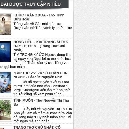
BÀI ĐƯỢC TRUY CẬP NHIỀU
KHÚC TRĂNG XƯA - Thơ Trịnh
Bửu Hoài
Trăng vẫn về Gác mái hiên xưa
Rượu vẫn nở Trên vành ly thuở trước
HỒNG LIỄU – KÌA TRĂNG AI THẢ
ĐẦY THUYỀN…(Trang Thơ Chủ
Nhật)
TÌM TRONG KÝ ỨC Ngược dòng tìm
lại ngày xưa Ngọt lời ru mẹ khúc trưa
nắng hè Thẳm sâu ký ức - tiếng ve
ơi gọi bạn mà n...
“GIỜ THỨ 25” VÀ SỐ PHẬN CON
NGƯỜI - Bài của Nguyễn Phin
Tôi đã đọc truyện “Giờ thứ hai
mươi lăm” của nhà văn Constantin
Virgil Gheorghiu đến lần thứ ba, thứ
tư. Tôi cũng đã xem phim cùng...
TÌNH MUỘN - Thơ Nguyễn Thị Thu
Ba
Cây bút trẻ Nguyễn Thị Thu Ba
Anh yêu em và thêm ai khác nữa Vẫn
dối lòng bảo “Duy nhất mình em” Chỉ
một ngày mà anh phân ...
TRANG THƠ CHỦ NHẬT: CÓ