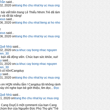
Trần
said...
02, 2020 on
trang tho chu nhat ky uc mua ong
 bài viết trên trang Lê Thiếu Nhơn.Trẻ đã làm
 và rất tài năng!
mous
said...
06, 2020 on
trang tho chu nhat tieng ai ho nho
!
mous
said...
06, 2020 on
trang tho chu nhat ky uc mua ong
Quê Nhà
said...
02, 2020 on
ca khuc cay bong nhac nguyen
yen_30
bạn đã động viên. Chúc bạn sức khỏe, vui!
y
said...
01, 2020 on
ca khuc cay bong nhac nguyen
yen_30
t có hồn!Cangduy
y
said...
01, 2020 on
trang tho chu nhat ky uc mua ong
 ơn HQN nhiều lắm ! Cangduy tôi không rành
này chỉ nghe bạn bè giới thiệu, tìm đọc...
Đọc
Quê Nhà
said...
1, 2020 on
trang tho chu nhat ky uc mua ong
n Cang DuyCó một comment của bạn Cang
chùm thơ của Nguyễn Đức Phú Thọ ghi:"Trẻ