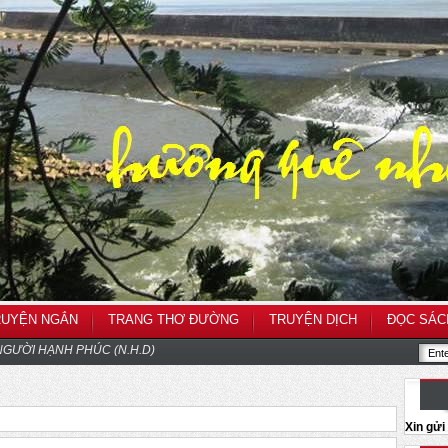
RUYỆN NGẮN
TRANG THƠ ĐƯỜNG
TRUYỆN DỊCH
ĐỌC SÁC
GƯỜI HẠNH PHÚC (N.H.D)
Xin gử