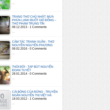
…
TRANG THƠ CHỦ NHẬT: MƯA
PHÙN LẠNH BUỐT GIÓ ĐÔNG –
THƠ PHẠM TRUNG TÍN
08.12.2013 - 1 Comments
…
CẢM TÁC TRANH XUÂN - THƠ
NGUYỄN NGUYÊN PHƯỢNG
08.02.2016 - 0 Comments
…
THÓI ĐỜI - TẠP BÚT NGUYỄN
ĐOAN TUYẾT
28.01.2014 - 0 Comments
…
CÁI BÓNG CỦA RỪNG - TRUYỆN
NGẮN NGUYỄN THỊ VIỆT HÀ
18.03.2012 - 1 Comments
…