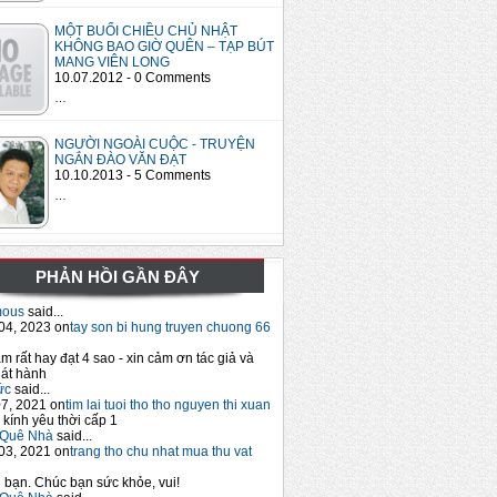
MỘT BUỔI CHIỀU CHỦ NHẬT
KHÔNG BAO GIỜ QUÊN – TẠP BÚT
MANG VIÊN LONG
10.07.2012 - 0 Comments
…
NGƯỜI NGOÀI CUỘC - TRUYỆN
NGẮN ĐÀO VĂN ĐẠT
10.10.2013 - 5 Comments
…
PHẢN HỒI GẦN ĐÂY
mous
said...
04, 2023 on
tay son bi hung truyen chuong 66
m rất hay đạt 4 sao - xin cảm ơn tác giả và
át hành
ức
said...
7, 2021 on
tim lai tuoi tho tho nguyen thi xuan
 kính yêu thời cấp 1
Quê Nhà
said...
03, 2021 on
trang tho chu nhat mua thu vat
bạn. Chúc bạn sức khỏe, vui!