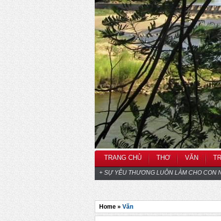
TRANG CHỦ
THƠ
VĂN
T
+ SỰ YÊU THƯƠNG LUÔN LÀM CHO CON N
Home »
Văn