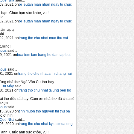
Quê Nhà
said...
03, 2021 on
oi ieutan man nhan ngay to chuc
bạn. Chúc bạn sức khỏe, vui!
id...
02, 2021 on
oi ieutan man nhan ngay to chuc
 ấm áp ạ!
id...
02, 2021 on
trang tho chu nhat mua thu vat
tượng!
mous
said...
9, 2021 on
bua iem tam bang ho dan tap but
mous
said...
1, 2021 on
trang tho chu nhat anh chang hai
ừng nhà thơ Ngô Văn Cư thơ hay
 Thị Mây
said...
10, 2021 on
trang tho chu nhat ta ung ben bo
ài thơ đều rất hay! Cám ơn nhà thơ đã chia sẻ
 đẹp.
mous
said...
15, 2020 on
tinh muon tho nguyen thi thu ba
ô ơi hihi
Quê Nhà
said...
06, 2020 on
trang tho chu nhat ky uc mua ong
anh. Chúc anh sức khỏe, vui!