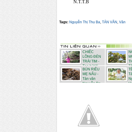
N.T.T.B
Tags:
Nguyễn Thị Thu Ba
,
TẢN VĂN
,
Văn
CHIẾC
N
LỒNG ĐÈN
M
TRÁI TIM -
T
Tạp bút N...
Tả
BÚN RIÊU
T
MẸ NẤU -
T
Tản văn
N
Nguyễn Đạ...
H