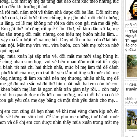
ường. Đôi mắt ấy mẹ đã từng dạt dào cảm xúc theo những lúc
u cho đến khi trưởng thành…
 nhà rồi mỗi năm mới về thăm nhà được đôi ba lần. Đôi mắt mẹ
ượt con lại cất bước theo chồng, tuy gần nhà một chút nhưng
sâu lắng, có lẽ mẹ không nở rời xa đứa con gái mà mẹ đã yêu
phố cũ 
Em gái thứ tư cũng rời quê Cần Thơ, về làm dâu xứ lạ, mẹ
TẢN
vào sâu trong đôi mắt, nhưng con hiểu mẹ buồn nhiều lắm…
Nguyễ
i vậy mà lần lượt rời xa mẹ hết. Duy nhất em trai còn ở lại bên
Từ ngà
háu nội. Mắt mẹ vừa vui, vừa buồn, con biết mẹ xót xa nhớ
áo cho
gì đâu 
m quê ngoại…
áp, mùa xuân lại sắp tràn về, đôi mắt mẹ mới sáng bừng hi
 cùng nhau sum họp, vui vẻ bên nhau đón một cái tết ngập
i bánh tét mà chị hai thích nhất, mức bí mẹ làm thì để dành
ối phơi khô của mẹ, em trai thì yêu lắm những sợi mức dừa mẹ
chồng nhưng đi làm xa nhà nên mẹ thương nhiều nhất, mẹ để
mẹ gõ đủ màu sắc và đủ thứ hình bắt mắt, hai em còn trẻ con
CHU
 khen bánh mẹ làm là ngon nhất trần gian này rồi… còn mấy
Truyện
m xít bu quanh đọc mấy lời chúc mừng, mần tuổi bà mà có lẽ
Tân 
chiêu 
con gái yêu của mẹ dạy bằng cả một tình yêu dành cho mẹ…
hiền hò
ị em con cũng đã hẹn nhau về khi mai vàng chưa kịp nở, én
muốn về bên mẹ sớm hơn để làm phụ mẹ những thứ bánh mức
hơn và để chị em con được nhìn thấy mùa xuân trong mắt mẹ