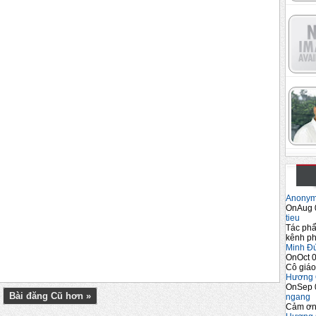
Anony
OnAug 
tieu
Tác phẩ
kênh ph
Minh Đ
OnOct 0
Cô giáo
Hương 
OnSep 
Bài đăng Cũ hơn »
ngang
Cảm ơn 