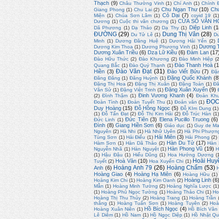
Thạch
(9)
Châu Thường Vinh
(1)
Chí Anh
(1)
Chính 
Chu Ngạn Thư
(10)
Ch
Giang Phong
(1)
Chu Lai
(2)
Cỏ Dại
(7)
Miện
(1)
Chúa Sơn Lâm
(1)
covid 19
(1
CỬA SỔ VĂN H
Dương
(1)
Cuộc thi văn chương
(1)
Diệp Linh
(1
Dã Phương
(1)
Dạ Thảo
(2)
Dạ Thy
(1)
ĐƯỜNG
(29)
Dung Thị Vân
(28)
Du Tử Lê
(1)
D
Minh
(1)
Dương Đăng Huệ
(1)
Dương Hải Yến
(2)
Dương T
Dương Kim Thoa
(1)
Dương Phương Vinh
(1)
Dương Xuân Triều
(6)
Dzạ Lữ Kiều
(6)
Đàm Lan
(17
Đào Hữu Thức
(2)
Đào Khương
(2)
Đào Minh Hiệp
(
Đào Thanh Hoà
(1
Quang Bắc
(1)
Đào Quý Thạnh
(1)
Đào Văn Đạt
(31)
Hiền
(3)
Đào Viết Bửu
(7)
Đặ
Đặng Quốc Khánh
(8
Đăng Đăng
(1)
Đăng Huỳnh
(1)
Đặng Thị Hoa
(2)
Đặng Thị Xuân
(1)
Đặng Toán
(1)
Đă
Đặng Xuân Xuyến
(9)
Văn Sử
(1)
Đặng Việt Trinh
(1)
Đinh Vương Khanh
(4)
(2)
Đình Thậm
(1)
Đoàn Kh
ĐỌC
Đoàn Tình
(1)
Đoàn Tuyết Thu
(1)
Đoản văn
(1)
Duy Hoàng
(15)
Đỗ Hồng Ngọc
(5)
Đỗ KIm Dung
(1)
(1)
Đỗ Tấn Đạt
(2)
Đỗ Thị Kim Hải
(2)
Đỗ Trúc Hàn
(1
Đức Tiên
(3)
Elena Pucillo Truong
(6)
Đức Linh
(1)
Đình
(8)
Giang Hiền Sơn
(6)
Giáo dục
(1)
Guy de Ma
Nguyên
(2)
Hà Nhi
(1)
Hà Nhữ Uyên
(2)
Hà Phi Phượn
Hải Miên
(3)
Tùng Sơn
(1)
Hải Điểu
(1)
Hải Phong
(2)
Hàn Du Tử
(17)
Hàm Sơn
(1)
Hàn Dã Thảo
(2)
Hàn
Hàn Phong Vũ
(19)
Nguyễn Nhã
(1)
Hàn Nguyệt
(1)
H
(1)
Hậu Đậu
(1)
Hiếu Dũng
(1)
Hoa Hướng Dương
(
Hoài Huy
Hoà Văn
(10)
Tuyết
(2)
Hoa Xuyến Chi
(1)
Hoàng Anh 79
(26)
Hoàng Chẩm
(53)
Anh
(6)
Hoàng Giao
(4)
Hoàng Hạ Miên
(6)
Hoàng Hữu
(1)
Hoàng Linh
(6
Hoàng Kim Chi
(1)
Hoàng Kim Oanh
(2)
Mẫn
(1)
Hoàng Minh Tường
(2)
Hoàng Nghĩa Lược
(1)
(1)
Hoàng Phủ Ngọc Tường
(1)
Hoàng Thảo Chi
(1)
Ho
Hoàng Thị Thu Thủy
(2)
Hoàng Trang
(1)
Hoàng Trần
thắng
(1)
Hoàng Tuấn Sơn
(1)
Hoàng Tuyên
(2)
Hoà
Hồ Bích Ngọc
(4)
Hoàng Xuân Niên
(1)
Hồ Bích Vân
Lê Diêm
(1)
Hồ Nam
(1)
Hồ Ngọc Diệp
(1)
Hồ Nhật Q