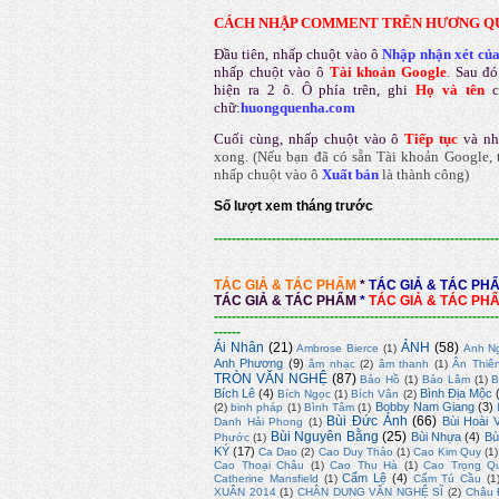
CÁCH NHẬP COMMENT TRÊN HƯƠNG Q
Đầu tiên, nhấp chuột vào ô
Nhập nhận xét củ
nhấp chuột vào ô
Tài khoản Google
.
Sau đó
hiện ra 2 ô. Ô phía trên, ghi
Họ và tên
chữ:
huongquenha.com
Cuối cùng, nhấp chuột vào ô
Tiếp tục
và nh
xong.
(Nếu bạn đã có sẵn Tài khoản Google, t
nhấp chuột vào ô
Xuất bản
là thành công
)
Số lượt xem tháng trước
----------------------------------------------------------------
TÁC GIẢ & TÁC PHẨM
*
TÁC GIẢ & TÁC PH
TÁC GIẢ & TÁC PHẨM
*
TÁC GIẢ & TÁC PH
----------------------------------------------------------------
------
Ái Nhân
(21)
ẢNH
(58)
Ambrose Bierce
(1)
Anh N
Anh Phương
(9)
âm nhạc
(2)
âm thanh
(1)
Ân Thiê
TRÒN VĂN NGHỆ
(87)
Bảo Hồ
(1)
Bảo Lâm
(1)
B
Bích Lê
(4)
Bình Địa Mộc
Bích Ngọc
(1)
Bích Vân
(2)
Bobby Nam Giang
(3)
(2)
binh pháp
(1)
Bình Tâm
(1)
Bùi Đức Ánh
(66)
Bùi Hoài 
Danh Hải Phong
(1)
Bùi Nguyên Bằng
(25)
Bùi Nhựa
(4)
Bù
Phước
(1)
KÝ
(17)
Ca Dao
(2)
Cao Duy Thảo
(1)
Cao Kim Quy
(1)
Cao Thoại Châu
(1)
Cao Thu Hà
(1)
Cao Trọng Q
Cẩm Lệ
(4)
Catherine Mansfield
(1)
Cẩm Tú Cầu
(1
XUÂN 2014
(1)
CHÂN DUNG VĂN NGHỆ SĨ
(2)
Châu 