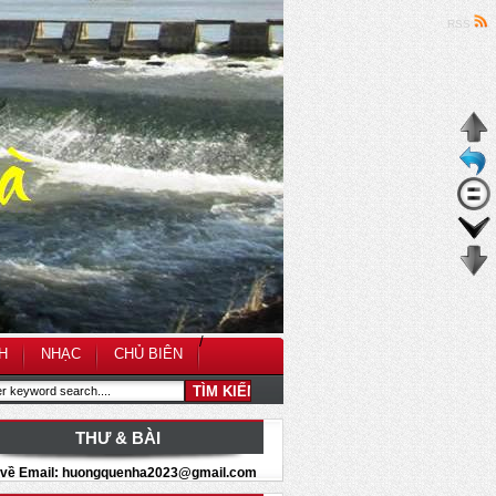
RSS
/
H
NHẠC
CHỦ BIÊN
THƯ & BÀI
i về Email: huongquenha2023@gmail.com