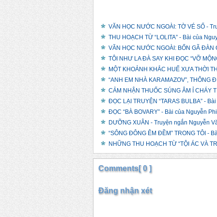
VĂN HỌC NƯỚC NGOÀI: TỜ VÉ SỐ - Tru
THU HOẠCH TỪ “LOLITA” - Bài của Ngu
VĂN HỌC NƯỚC NGOÀI: BỐN GÃ ĐÀN Ô
TÔI NHƯ LA ĐÀ SAY KHI ĐỌC “VỠ MỘNG”
MỘT KHOẢNH KHẮC HUẾ XƯA THỜI THUỘ
“ANH EM NHÀ KARAMAZOV”, THÔNG ĐIỆP
CẢM NHẬN THUỐC SÚNG ÂM Ỉ CHÁY TRO
ĐỌC LẠI TRUYỆN “TARAS BULBA” - Bài 
ĐỌC “BÀ BOVARY” - Bài của Nguyễn Ph
DƯỠNG XUÂN - Truyện ngắn Nguyễn V
“SÔNG ĐÔNG ÊM ĐỀM” TRONG TÔI - Bài
NHỮNG THU HOẠCH TỪ “TỘI ÁC VÀ TR
Comments[ 0 ]
Đăng nhận xét