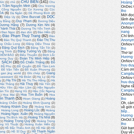
CHỦ BIÊN
(141)
Hoàng 
Đức
(1)
chủ
(1)
Chu
u Trầm Nguyên Minh
(16)
Chu Vương
OnDec 
)
Công Nguyễn
(1)
Cơ Xương
(1)
Cúc
tho
ÓA
(6)
Dạ Ngân
(1)
Dã Phong Bình
(2)
Mới đọc
DỌC
8)
Dino Buzzati
(3)
Diệp Uy
(1)
lãnh đạo
Duy Phạm
(6)
uy Bằng
(1)
Dương Diệu
Anony
Dương Hằng
(7)
Dương Kim Nhi
(4)
OnNov 
hành Thái
(3)
Dương Thị Yến Trinh
(2)
nang
)
Đan Ngọc
(2)
đạo đức
(2)
Đào Hiền
(2)
Chí tình
Đào Phạm Thuỳ Trang
(82)
2)
Đào
Anony
4)
Đào Thị Thu
Đào Thị Quý Thanh
(1)
OnNov 
ng Châu Long
(1)
Đặng Diệu Thoa
(1)
)
Đặng Quý Địch
(3)
Đặng Tấn Tới
(2)
tho
Đặng Tường Vy
(3)
ng Trình
(1)
Đặng
Thơ lạ!
ĐIỂM BÁO
(2)
Điêu Thuyền
(1)
Đinh Lốc
Hương 
Đoàn Thị Minh Hiệp
(4)
ương Duy
(1)
OnNov 
 SÁCH
(30)
Đỗ Chiến Thắng
(6)
Đỗ
huu du
Đỗ Phu
(1)
Đỗ Quyên
(2)
Đỗ Tâm Linh
Cảm ơn 
)
Đỗ Văn Tiến
(1)
Đỗ Xuân Phương
(1)
Giang
Cangdu
gan jing world
(1)
Ghi chép
(2)
upassant
(1)
Hà Đoàn
(2)
Hạ Ly
(1)
Hà
OnNov 
Hạ Thi
(3)
g
(1)
Hà Thị Thu Hằng
(1)
Hà
huu du
Hải Thuỵ
(6)
Hải Thăng
(1)
Hải Yến
(2)
Nghe rấ
 Hữu Yên
(1)
Hàn Lâm
(1)
Hãn Nguyên
Cangdu
àn Tín
(1)
Hạng Vũ
(1)
Hậu Cốc Ngang
OnNov 
Hoa Tím Buồn
(4)
1)
Hoa Mai
(2)
Hoa
ền Thanh
(53)
tho
Hoàng
Hoan Giang
(1)
Oh, cảm
Hoàng Chẫm
(1)
Hoàng Đình Quang
(2)
Hoàng Khánh Duy
(5)
về giới 
Hoàng Kim
(1)
)
Hoàng Lộc
(8)
Hoàng Long
(2)
Hoàng
tiếp...
Hoàng Ngọc Xuân
(4)
Hoàng Nguyên
Hương 
Hoàng Thị Nhã
(8)
àng Thị Bích Hà
(1)
OnOct 3
Hoàng Trọng Quý
(9)
(1)
Hoàng Trọng
tho
ng Vũ Thuật
(1)
Hoàng Xuân Hiến
(1)
Gửi bạ
(2)
Hồ Đắc Thiếu Anh
(1)
Hồ Hải
(2)
Hồ
Hồ Thanh Ngân
uang
(1)
Hồ Sĩ Duy
(1)
Duy về 