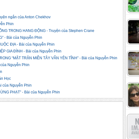
yện ngắn của Anton Chekhov
yễn Phin
NG TRONG HANG ĐỘNG - Truyện của Stephen Crane
 - Bài của Nguyễn Phin
C ĐỊA - Bài của Nguyễn Phin
 GIA ĐÌNH - Bài của Nguyễn Phin
NG “MẶT TRẬN MIỄN TÂY VẪN YÊN TĨNH” - Bài của Nguyễn Phin
của Nguyễn Phin
in
ăn Học
 của Nguyễn Phin
ỪNG PHẠT” - Bài của Nguyễn Phin