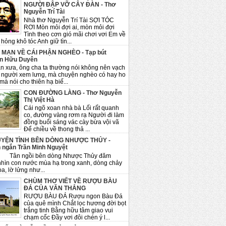
NGƯỜI ĐẬP VỠ CÂY ĐÀN - Thơ
Nguyễn Trí Tài
Nhà thơ Nguyễn Trí Tài SỢI TÓC
RƠI Mòn mỏi đợi ai, mòn mỏi đợi
Tình theo cơn gió mãi chơi vơi Em về
hỏng khô tóc Anh giữ tìn...
 MẠN VỀ CÁI PHẬN NGHÈO - Tạp bút
n Hữu Duyên
n xưa, ông cha ta thường nói không nên vạch
 người xem lưng, mà chuyện nghèo có hay ho
mà nói cho thiên hạ biế...
CON ĐƯỜNG LÀNG - Thơ Nguyễn
Thị Việt Hà
Cái ngõ xoan nhà bà Lối rất quanh
co, đường vàng rơm rạ Người đi làm
đồng buổi sáng vác cày bừa vội vã
Để chiều về thong thả ...
YỆN TÌNH BÊN DÒNG NHƯỢC THỦY -
 ngắn Trần Minh Nguyệt
ngồi bên dòng Nhược Thủy đăm
nhìn con nước mùa hạ trong xanh, dòng chảy
a, lờ lửng như...
CHÙM THƠ VIẾT VỀ RƯỢU BÀU
ĐÁ CỦA VĂN THẮNG
RƯỢU BÀU ĐÁ Rượu ngon Bàu Đá
của quê mình Chắt lọc hương đời bọt
trắng tinh Bằng hữu tâm giao vui
chạm cốc Đầy vơi đôi chén ý l...