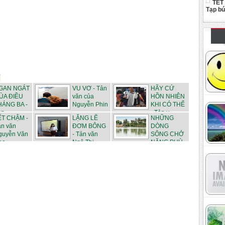
TẾT
Tạp b
GAN NGÁT
VU VƠ - Tản
HÃY CỨ
ÙA ĐIỀU
văn của
HỒN NHIÊN
HÁNG BA -
Nguyễn Phin
KHI CÓ THỂ
n ...
- Tản v...
ẾT CHẬM -
LẶNG LẼ
NHỮNG
ản văn
ĐƠM BÔNG
DÒNG
guyễn Văn
- Tản văn
SÔNG CHỞ
ọc
Ngô Thị...
NẶNG PHÙ
SA - ...