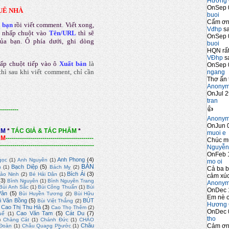
Hương 
OnSep 
UÊ NHÀ
buoi
Cẩm ơn 
a bạn
rồi viết comment
.
Viết xong,
Vđhp
sa
 nhấp chuột vào
Tên/URL
thì sẽ
OnSep 
của bạn. Ô phía dưới, ghi dòng
buoi
HQN rất
VĐhp
sa
ấp chuột tiếp vào ô
Xuất bản
là
OnSep 
hì sau khi viết comment, chỉ cần
ngang
Thơ ấn 
Anony
OnJul 2
tran
👍
---------
Anony
OnJun 0
ẨM
*
TÁC GIẢ & TÁC PHẨM
*
muoi e
ẨM
-------------------------------------------
Chúc m
----------------------------------------------
Nguyễn
OnFeb 
Anh Phong
(4)
gọc
(1)
Anh Nguyên
(1)
mo oi
BÀN
Bạch Diệp
(5)
n
(1)
Bách Mỵ
(2)
Cả ba b
Bích Ái
(3)
ảo Ninh
(2)
Bé Hải Dân
(1)
cảm xúc
(3)
Bình Nguyên
(1)
Bình Nguyên Trang
Anony
Bùi Anh Sắc
(1)
Bùi Công Thuấn
(1)
Bùi
OnDec 
Vân
(5)
Bùi Huyền Tương
(2)
Bùi Hữu
Em nè c
i Văn Bồng
(5)
BÚT
Bùi Việt Thắng
(2)
Hương 
Cao Thị Thu Hà
(3)
Cao Thọ Thêm
(2)
OnDec 
Cao Văn Tam
(5)
Cát Du
(7)
uế
(1)
tho
)
Chàng Cát
(1)
Chánh Đức
(1)
CHÀO
Cảm ơn 
Châu
Đoàn
(1)
Châu Quang Phước
(1)