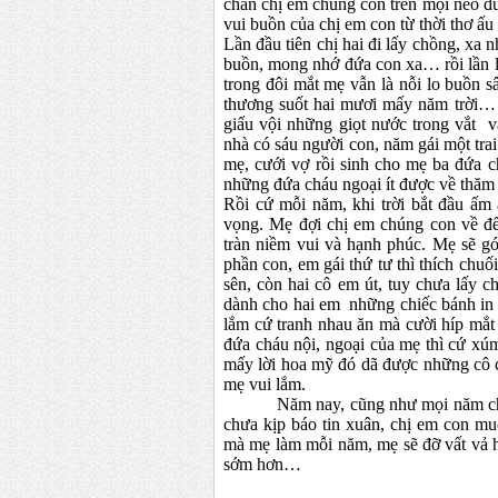
chân chị em chúng con trên mọi nẻo đ
vui buồn của chị em con từ thời thơ ấ
Lần đầu tiên chị hai đi lấy chồng, xa
buồn, mong nhớ đứa con xa… rồi lần l
trong đôi mắt mẹ vẫn là nỗi lo buồn 
thương suốt hai mươi mấy năm trời… 
giấu vội những giọt nước trong vắt 
nhà có sáu người con, năm
gái
một tra
mẹ, cưới vợ rồi sinh cho mẹ ba đứa c
những đứa cháu ngoại ít được về thă
Rồi cứ mỗi năm, khi trời bắt đầu ấm 
vọng. Mẹ đợi chị em chúng con về để
tràn niềm vui và hạnh phúc. Mẹ sẽ gó
phần con, em gái thứ tư thì thích chu
sên, còn hai cô em út, tuy chưa lấy 
dành cho hai em những chiếc bánh in 
lắm cứ tranh nhau ăn mà cười híp mắt
đứa cháu nội, ngoại của mẹ thì cứ xú
mấy lời hoa mỹ đó dã được những cô 
mẹ vui lắm.
Năm nay, cũng như mọi năm ch
chưa kịp báo tin xuân, chị em con 
mà mẹ làm mỗi năm, mẹ sẽ đỡ vất vả 
sớm hơn…