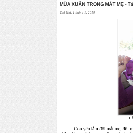
MÙA XUÂN TRONG MẮT MẸ - Tản
Thứ Hai, 1 tháng 1, 2018
Câ
Con yêu lắm đôi mắt mẹ, đôi m