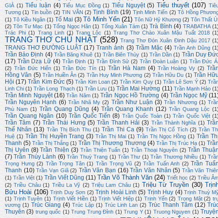
Tiểu thuyết
(107)
Tiểu luận
(4)
Tiểu Nguyệt
(5)
GIẢ
(1)
Tiểu Mục Đồng
(1)
Tiê
Tịnh Bình
(19)
Tương
(1)
Tin buồn
(2)
TIN VĂN
(2)
Tịnh Minh Tiến
(2)
Tô Hồng Phươn
Tô Minh Yến
(21)
Tố Mai
(3)
(1)
Tô Kiều Ngân
(1)
Tôn Nữ Hỷ Khương
(2)
Tôn Thất Ú
Trà Bình
(4)
(2)
Tôn Tư Mạc
(1)
Tống Ngọc Hân
(1)
Tống Xuân Tám
(1)
TRABATHA
(1
Trác Phi
(1)
Trang Linh
(1)
Trang Lộc
(1)
Trang Thơ Chào Xuân Mậu Tuất 2018
(1
TRANG THƠ CHỦ NHẬT
(528)
Trang Thơ Đón Xuân Đinh Dậu 2017
(1
TRANG THƠ ĐƯỜNG LUẬT
(17)
Tranh ảnh
(3)
Trầm Mặc
(4)
Trần Anh Dũng
(1
Trần Bảo Định
(4)
Trần Duy Đứ
Trần Băng Khuê
(1)
Trần Biên Thùy
(1)
Trần Dần
(1)
(17)
Trần Dzạ Lữ
(4)
Trần Định
(1)
Trần Đình Sử
(2)
Trần Đoàn Luận
(1)
Trần Đức Á
Trần Hà Nam
(4)
Trầ
(2)
Trần Đức Hiển
(1)
Trần Đức Tín
(1)
Trần Hoàng Vy
(2)
Hồng Vân
(5)
Trần Hữ
Trần Huiền Ân
(2)
Trần Huy Minh Phương
(2)
Trần Hữu Du
(1)
Hội
(17)
Trần Kim Đức
(5)
Trần Kim Loan
(2)
Trần Kim Quy
(1)
Trần Lê Sơn Ý
(2)
Trầ
Trần Mai Hường
(11)
Linh Chi
(1)
Trần Long Thạch
(1)
Trần Lưu
(1)
Trần Mạnh Hảo
(1
Trần Minh Nguyệt
(16)
Trần Ngọc Hồ Trường
(4)
Trần Ngọc Mỹ
(11
Trần Năm
(1)
Trần Nguyên Hạnh
(6)
Trần Như Luận
(3)
Trần Nhã My
(2)
Trần Nhương
(1)
Trầ
Trần Quang Dũng
(4)
Trần Quang Khanh
(12)
Phù Nam
(1)
Trần Quang Lộc
(1
Trần Quang Ngân
(10)
Trần Quốc Tiến
(8)
Trần Quốc Toàn
(1)
Trần Quốc Việt
(1
Trần Tâm
(7)
Trần Thái Hưng
(5)
Trần Thanh Hải
(3)
Trầ
Trần Thành Nghĩa
(1)
Thế Nhân
(13)
Trần Thi Ca
(9)
Trần Thị Bích Thu
(1)
Trần Thị Cổ Tích
(2)
Trần Th
Trần Thị Huyền Trang
(3)
Trần Th
Huệ
(1)
Trần Thị Mai
(1)
Trần Thị Ngọc Hồng
(1)
Thanh
(5)
Trần Thị Thương Thương
(4)
Trầ
Trần Thị Thắng
(1)
Trần Thị Trúc Hạ
(1)
Thị Uyên
(8)
Trần Thiện
(3)
Trần Thuậ
Trần Thiện Tuấn
(1)
Trần Thoại Nguyên
(2)
(7)
Trần Thúy Lành
(6)
Trần Thuỳ Trang
(1)
Trần Thư
(1)
Trần Thương Nhiều
(1)
Trầ
Trần Tuấ
Trọng Hưng
(2)
Trần Trọng Tân
(1)
Trần Trọng Vũ
(2)
Trần Tuấn Anh
(2)
Thanh
(10)
Trần Văn Bạn
(16)
Trần Văn Nhân
(5)
Trần Vạn Giã
(2)
Trần Văn Thiê
Trần Võ Thành Văn
(24)
Trần Viết Dũng
(11)
(1)
Trần Việt
(1)
Triết học
(2)
Triều Â
Triệu Từ Truyền
(30)
Trịn
(2)
Triều Châu
(1)
Triều La Vỹ
(2)
Triệu Lam Châu
(1)
Bửu Hoài
(106)
Trịnh Hoài Linh
(5)
Trịnh Huy
(4)
Trịnh Duy Sơn
(2)
Trịnh Thuỳ M
(1)
Trịnh Tuyên
(1)
Trịnh Viết Hiền
(1)
Trịnh Viết Hiệp
(1)
Trịnh Yến
(2)
Trọng Mật
(2)
tr
Trúc Giang
(4)
Trúc Thanh Tâm
(12)
Trú
vương
(1)
Trúc Lập
(1)
Trúc Linh Lan
(2)
Thuyên
(3)
Truyệ
trung quốc
(1)
Trung Trung Đỉnh
(1)
Trung Y
(1)
Truong Nguyen
(1)