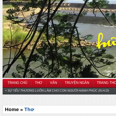
TRANG CHỦ
THƠ
VĂN
TRUYỆN NGẮN
TRANG TH
+ SỰ YÊU THƯƠNG LUÔN LÀM CHO CON NGƯỜI HẠNH PHÚC (N.H.D)
Home »
Thơ