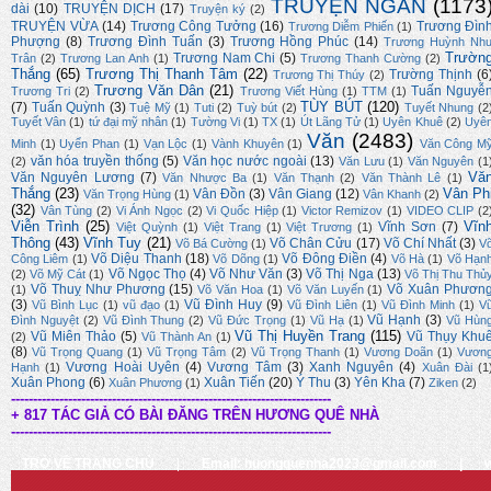
TRUYỆN NGẮN
(1173
dài
(10)
TRUYỆN DỊCH
(17)
Truyện ký
(2)
TRUYỆN VỪA
(14)
Trương Công Tưởng
(16)
Trương Đìn
Trương Diễm Phiến
(1)
Phượng
(8)
Trương Đình Tuấn
(3)
Trương Hồng Phúc
(14)
Trương Huỳnh Nh
Trườn
Trương Nam Chi
(5)
Trân
(2)
Trương Lan Anh
(1)
Trương Thanh Cường
(2)
Thắng
(65)
Trương Thị Thanh Tâm
(22)
Trường Thịnh
(6
Trương Thị Thúy
(2)
Trương Văn Dân
(21)
Tuấn Nguyễ
Trương Tri
(2)
Trương Viết Hùng
(1)
TTM
(1)
TÙY BÚT
(120)
(7)
Tuấn Quỳnh
(3)
Tuệ Mỹ
(1)
Tuti
(2)
Tuỳ bút
(2)
Tuyết Nhung
(2
Tuyết Vân
(1)
tứ đại mỹ nhân
(1)
Tường Vi
(1)
TX
(1)
Út Lãng Tử
(1)
Uyên Khuê
(2)
Uyê
Văn
(2483)
Minh
(1)
Uyển Phan
(1)
Vạn Lộc
(1)
Vành Khuyên
(1)
Văn Công M
văn hóa truyền thống
(5)
Văn học nước ngoài
(13)
(2)
Văn Lưu
(1)
Văn Nguyên
(1
Vă
Văn Nguyên Lương
(7)
Văn Nhược Ba
(1)
Văn Thạnh
(2)
Văn Thành Lê
(1)
Thắng
(23)
Vân Ph
Vân Đồn
(3)
Vân Giang
(12)
Văn Trọng Hùng
(1)
Vân Khanh
(2)
(32)
Vân Tùng
(2)
Vi Ánh Ngọc
(2)
Vi Quốc Hiệp
(1)
Victor Remizov
(1)
VIDEO CLIP
(2
Viễn Trình
(25)
Vĩn
Vĩnh Sơn
(7)
Việt Quỳnh
(1)
Việt Trang
(1)
Việt Trương
(1)
Thông
(43)
Vĩnh Tuy
(21)
Võ Chân Cửu
(17)
Võ Chí Nhất
(3)
Võ Bá Cường
(1)
V
Võ Diệu Thanh
(18)
Võ Đông Điền
(4)
Công Liêm
(1)
Võ Dõng
(1)
Võ Hà
(1)
Võ Hạn
Võ Ngọc Thọ
(4)
Võ Như Văn
(3)
Võ Thị Nga
(13)
(2)
Võ Mỹ Cát
(1)
Võ Thị Thu Thủ
Võ Thuỵ Như Phương
(15)
Võ Xuân Phươn
(1)
Võ Văn Hoa
(1)
Võ Văn Luyến
(1)
(3)
Vũ Đình Huy
(9)
Vũ Bình Lục
(1)
vũ đạo
(1)
Vũ Đình Liên
(1)
Vũ Đình Minh
(1)
V
Vũ Hạnh
(3)
Đình Nguyệt
(2)
Vũ Đình Thung
(2)
Vũ Đức Trọng
(1)
Vũ Hạ
(1)
Vũ Hùn
Vũ Thị Huyền Trang
(115)
Vũ Miên Thảo
(5)
Vũ Thụy Khu
(2)
Vũ Thành An
(1)
(8)
Vũ Trọng Quang
(1)
Vũ Trọng Tâm
(2)
Vũ Trọng Thanh
(1)
Vương Doãn
(1)
Vươn
Vương Hoài Uyên
(4)
Vương Tâm
(3)
Xanh Nguyên
(4)
Hạnh
(1)
Xuân Đài
(1
Xuân Phong
(6)
Xuân Tiến
(20)
Ý Thu
(3)
Yên Kha
(7)
Xuân Phương
(1)
Ziken
(2)
-------------------------------------------------------------------------
+ 817 TÁC GIẢ CÓ BÀI ĐĂNG TRÊN HƯƠNG QUÊ NHÀ
-------------------------------------------------------------------------
TRỞ VỀ TRANG CHỦ
|
Email: huongquenha2023@gmail.com
|