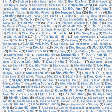
Bích Ái
(3)
Bích Lê
(4)
Bình Địa Mộc
(3)
Bích Ngọc
(1)
Bích Vân
(2)
Bình Nguyên
(1
Bobby Nam Giang
(3)
Bình Nguyên Trang
(2)
binh pháp
(1)
Bình Tâm
(1)
Bùi Anh Sắ
Bùi Đức Ánh
(66)
Bùi Hoài Vân
(5
(1)
Bùi Công Thuấn
(1)
Bùi Danh Hải Phong
(1)
Bùi Nguyên Bằng
(25)
Bùi Nhựa
(4)
Bù
Bùi Huyền Tương
(2)
Bùi Hữu Phước
(1)
Văn Bồng
(5)
BÚT KÝ
(17)
Bùi Việt Thắng
(2)
Ca Dao
(2)
Cao Duy Thảo
(1)
Cao Ki
Cao Thị Thu Hà
(3)
Quy
(1)
Cao Thọ Thêm
(2)
Cao Thoại Châu
(1)
Cao Thu Hà
(1)
Ca
Cao Văn Tam
(5)
Cát Du
(7)
Cẩm Lệ
(4)
Trọng Quế
(1)
Catherine Mansfield
(1)
Cẩ
Tú Cầu
(1)
Chàng Cát
(1)
Chánh Đức
(1)
CHÀO XUÂN 2014
(1)
CHÂN DUNG VĂ
Châu Thạch
(9)
NGHỆ SĨ
(2)
Châu Đoàn
(1)
Châu Quang Phước
(1)
Châu Thường Vin
CHỦ BIÊN
(141)
(1)
Chí Anh
(1)
Chính Đức
(1)
chủ
(1)
Chu Giang Phong
(1)
Chu La
Chu Ngạn Thư
(10)
Chu Trầm Nguyên Minh
(16)
(2)
Chu Vương Miện
(1)
Chúa Sơ
Cỏ Dại
(7)
Lâm
(1)
covid 19
(1)
Công Nguyễn
(1)
Cơ Xương
(1)
Cúc Dương
(1)
Cuộc th
CỬA SỔ VĂN HÓA
(6)
văn chương
(1)
Dạ Ngân
(1)
Dã Phong Bình
(2)
Dã Phương
(1
DỌC ĐƯỜN
Diệp Linh
(18)
Dino Buzzati
(3)
Dạ Thảo
(2)
Dạ Thy
(1)
Diệp Uy
(1)
(29)
Dung Thị Vân
(28)
Duy Phạm
(6)
Du Tử Lê
(1)
Duy Bằng
(1)
Dương Diệu Min
Dương Hằng
(7)
Dương Kim Nhi
(4
(1)
Dương Đăng Huệ
(1)
Dương Hải Yến
(2)
Dương Thành Thái
(3)
Dương Kim Thoa
(1)
Dương Phương Vinh
(1)
Dương Thị Yế
Dương Xuân Triều
(6)
Dzạ Lữ Kiều
(6)
Đàm Lan
(17)
Trinh
(2)
Đan Ngọc
(2)
đạ
Đào Phạ
đức
(2)
Đào Hiền
(2)
Đào Hữu Thức
(2)
Đào Khương
(2)
Đào Minh Hiệp
(2)
Thuỳ Trang
(82)
Đào Thanh Hoà
(14)
Đào Quang Bắc
(1)
Đào Quý Thạnh
(1)
Đà
Đào Văn Đạt
(31)
Đào Thị Thu Hiền
(3)
Đào Viết Bửu
(7)
Thị Quý Thanh
(1)
Đặn
Đặng Quốc Khán
Châu Long
(1)
Đặng Diệu Thoa
(1)
Đăng Đăng
(1)
Đăng Huỳnh
(1)
(8)
Đặng Quý Địch
(3)
Đặng Tấn Tới
(2)
Đặng Thị Hoa
(2)
Đặng Thị Xuân
(1)
Đặn
Đặng Tường Vy
(3)
Đặn
Toán
(1)
Đăng Trình
(1)
Đặng Văn Sử
(1)
Đặng Việt Trinh
(1)
Xuân Xuyến
(9)
Đin
ĐIỂM BÁO
(2)
Điêu Thuyền
(1)
Đinh Lốc
(2)
Đình Thậm
(1)
Vương Khanh
(4)
Đoàn Thị Minh Hiệp
(4)
Đoàn Khương Duy
(1)
Đoàn Tình
(1)
Đoà
ĐỌC SÁCH
(30)
Đỗ Chiến Thắng
(6)
Đỗ Duy Hoàn
Tuyết Thu
(1)
Đoản văn
(1)
(15)
Đỗ Hồng Ngọc
(5)
Đỗ KIm Dung
(1)
Đỗ Phu
(1)
Đỗ Quyên
(2)
Đỗ Tâm Linh
(1)
Đ
Tấn Đạt
(2)
Đỗ Thị Kim Hải
(2)
Đỗ Trúc Hàn
(1)
Đỗ Văn Tiến
(1)
Đỗ Xuân Phương
(1)
Đứ
Đức Tiên
(3)
Elena Pucillo Truong
(6)
Gian
Linh
(1)
gan jing world
(1)
Ghi chép
(2)
Đình
(8)
Giang Hiền Sơn
(6)
Giáo dục
(1)
Guy de Maupassant
(1)
Hà Đoàn
(2)
Hạ L
Hạ Thi
(3)
(1)
Hà Nguyên
(2)
Hà Nhi
(1)
Hà Nhữ Uyên
(2)
Hà Phi Phượng
(1)
Hà Thị Th