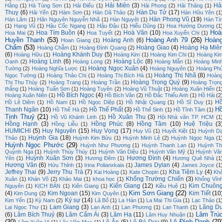
Hải Miên
(3)
Hả
Hằng
(1)
Hà Tùng Sơn
(1)
Hải Điểu
(1)
Hải Phong
(2)
Hải Thăng
(1)
Thuỵ
(6)
Hàn Du Tử
(17)
Hải Yến
(2)
Hàm Sơn
(1)
Hàn Dã Thảo
(2)
Hàn Hữu Yên
(1
Hàn Phong Vũ
(19)
Hàn Lâm
(1)
Hãn Nguyên Nguyễn Nhã
(1)
Hàn Nguyệt
(1)
Hàn Tí
(1)
Hạng Vũ
(1)
Hậu Cốc Ngang
(1)
Hậu Đậu
(1)
Hiếu Dũng
(1)
Hoa Hướng Dương
(1
Hoà
Hoa Tím Buồn
(4)
Hoà Văn
(10)
Hoa Mai
(2)
Hoa Tuyết
(2)
Hoa Xuyến Chi
(1)
Huyền Thanh
(53)
Hoàng Anh 79
(26)
Hoàn
Hoàng Anh
(6)
Hoan Giang
(1)
Chẩm
(53)
Hoàng Giao
(4)
Hoàng Hạ Miê
Hoàng Chẫm
(1)
Hoàng Đình Quang
(2)
(6)
Hoàng Khánh Duy
(5)
Hoàng Hữu
(1)
Hoàng Kim
(1)
Hoàng Kim Chi
(1)
Hoàng Ki
Hoàng Linh
(6)
Hoàng Lộc
(8)
Oanh
(2)
Hoàng Long
(2)
Hoàng Mẫn
(1)
Hoàng Min
Hoàng Ngọc Xuân
(4)
Tường
(2)
Hoàng Nghĩa Lược
(1)
Hoàng Nguyên
(1)
Hoàng Ph
Hoàng Thị Nhã
(8)
Ngọc Tường
(1)
Hoàng Thảo Chi
(1)
Hoàng Thị Bích Hà
(1)
Hoàn
Hoàng Trọng Quý
(9)
Thị Thu Thủy
(2)
Hoàng Trang
(1)
Hoàng Trần
(1)
Hoàng Trọn
thắng
(1)
Hoàng Tuấn Sơn
(1)
Hoàng Tuyên
(2)
Hoàng Vũ Thuật
(1)
Hoàng Xuân Hiến
(1
Hồ Bích Ngọc
(4)
Hoàng Xuân Niên
(1)
Hồ Bích Vân
(2)
Hồ Đắc Thiếu Anh
(1)
Hồ Hải
(2
H
Hồ Lê Diêm
(1)
Hồ Nam
(1)
Hồ Ngọc Diệp
(1)
Hồ Nhật Quang
(1)
Hồ Sĩ Duy
(1)
H
Thanh Ngân
(10)
Hồ Thế Phất
(3)
Hồ Thế Hà
(2)
Hồ Thế Sinh
(1)
Hồ Tĩnh Tâm
(1)
Tịnh Thuỷ
(21)
Hồ Xuân Thu
(3)
Hồ Vũ Khánh Linh
(1)
Hội Nhà văn TP. HCM
(1
Hồng Hạnh
(3)
Hồng Phúc
(8)
Hồng Tâm
(10)
Huệ Triệu
(3
Hồng Liễu
(1)
HUMICHI
(5)
Huy Nguyên
(15)
Huy Vọng
(17)
Huy Vũ
(1)
Huyết Kiệt
(1)
Huỳnh D
Huỳnh Gia
(18)
Thảo
(1)
Huỳnh Kim Bửu
(1)
Huỳnh Minh Lệ
(2)
Huỳnh Ngọc Nga
(1
Huỳnh Ngọc Phước
(29)
Huỳnh Như Phương
(1)
Huỳnh Thanh Lan
(1)
Huỳnh Th
Quỳnh Nga
(1)
Huỳnh Thúy Thúy
(1)
Huỳnh Văn Diệu
(1)
Huỳnh Văn Mỹ
(1)
Huỳnh Vă
Huỳnh Xuân Sơn
(3)
Hương Đình
(4)
Yên
(1)
Hương Đêm
(1)
Hương Quê Nhà
(1
Hương Văn
(6)
James Dylan
(4)
Hửu Thỉnh
(1)
Irina Polianxkaia
(1)
James Joyce
(1
Jeffrey Thai
(9)
Jerry Thu Trà
(7)
Kha Tiệm Ly
(4)
Kai Hoàng
(1)
Kate Chopin
(1)
Kh
Khổng Trường Chiến
(3)
Xuân
(1)
Khán Võ
(2)
Khảo Mai
(1)
khoa học
(1)
Khổng Vĩn
Kiến Giang
(12)
Kim Chuôn
Nguyên
(1)
KỊCH BẢN
(1)
Kiên Giang
(1)
Kiều Huệ
(1)
Kim Sơn Giang
(22)
(4)
Kim Ngoan
(15)
Kim Tiết
(10
Kim Dung
(2)
Kim Quyên
(1)
Ký sự
(14)
Kim Yến
(1)
Kỳ Nam
(2)
Lã Bố
(1)
La Hán
(1)
La Mai Thi Gia
(1)
Lạc Thảo
(1
Lam Giang
(3)
Lãng D
Lại Ngọc Thư
(1)
Lan Anh
(1)
Lan Phương
(1)
Lan Thanh
(1)
Lâm Trú
(6)
Lâm Bích Thuỷ
(8)
Lâm Cẩm Ái
(3)
Lâm Hạ
(11)
Lâm Huy Nhuận
(1)
(30)
Lê Đình Danh
(79