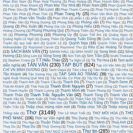
Phan Đức Nam
(1)
Phan Hoài Thương
(1)
Phan Hoàng
(2)
Phan Huỳnh Điểu
(1)
Pha
Phan Mai Thư Nhã
(6)
Phan Nam
(20)
Hữu Lý
(1)
Phan Khanh
(2)
Phan Quỳnh Nh
Phan Tấn Lược
(6)
(1)
Phan Sửu
(1)
Phan Thanh Cương
(2)
Phan Thị Huỳnh Trang
(2
Phan Trang Hy
(25)
Phan Tiên Phát
(1)
Phan Tình
(1)
Phan Văn Bình
(1)
Phan Vă
Phan Văn Thuần
(3)
Thạnh
(1)
Phan Vĩnh
(1)
phần 1
(1)
phần 2
(1)
phần 3
(1)
phần 
Phỏng vấn
(7)
Ph
(1)
Phiêu Vân
(1)
Phong Dương
(2)
Phong Điệp
(1)
Phú Ngọc
(1)
Quang
(3)
Phú Xuân
(8)
Phùng Hiếu
(10)
Phùng Gia Lộc
(1)
Phùng Hiệu
(1)
Phùn
Phùng Phương Quý
(7)
Hoàng Chương
(1)
Phụng Thiên
(1)
Phùng Văn Khai
(1)
Phướ
Phương Phương
(10)
Phương Uy
(5)
Vũ
(1)
Quan Thế Âm
(1)
Quảng Ngọc
(1
Quang Tuấn Dũng
(9)
Quảng Ngôn Lê Ngữ
(1)
Quang Thám
(1)
Quốc Hùng
(2)
Quố
Quỳnh Nga
(16)
Tuyên
(1)
quy luật dịch
(1)
Quỳnh Lệ
(1)
Quỳnh Trâm
(1)
Raso
Rêu (Cao Hoàng Từ Đoan
Helmandollar
(1)
Raymond Carver
(1)
Raymond Thư
(1)
SÁCH BẠN VĂN
(71)
(13)
Song Ninh
(11)
Sôn
SARAH HALL
(1)
SINH NHẬT
(1)
Hương
(11)
Sông Song
(8)
Sơn Trần
(15)
Sông Lam
(1)
Sơn Tịnh
(2)
Sruthi Thekkia
T.T.Hiếu Thảo
(22)
Tạ Thị Hoa
(14)
Tam quố
(1)
Stephen Crane
(1)
Tạ Nghi Lễ
(1)
TẢN VĂN
(230)
TẠP BÚT
(624)
diễn nghĩa
(4)
TẠ
Tạp chí Văn Mới
(1)
CHÍ VN BÌNH DƯƠNG
(11)
Tashi Dawa
(1)
Tâm Lãng
(1)
Tâm Nhiên
(2)
Tấn Hòa
(1
TẬP SAN ÁO TRẮNG
(39)
Tần Khánh
(4)
Tân Vương Huy
(1)
Tập san Văn họ
nghệ thuật Hương Quê Nhà
(1)
Tây bá hầu Cơ Phát
(1)
Tây Du Ký
(1)
Tây Sơn bi hùn
Thạch Đà
(7)
Thạch Sene
(5
truyện
(2)
Thạch Anh
(2)
Thạch Cầu
(1)
Thạch Lam
(1)
Thanh Bình Nguyên
(27)
Thái An Khánh
(2)
Thái Hoà
(1)
Thành Dũng
(1)
Thanh Hả
Thanh Minh
(4)
(1)
Thanh Huyền
(2)
Thanh Lương
(2)
Thanh Phong
(1)
Thanh Sơn
(1
Thanh Trắc Nguyễn Văn
(42)
Thanh Thảo
(3)
Thanh Tùng
(7)
Thành Văn
(3
Thạnh Văn
(1)
Thanh Xuân
(2)
Thảo Nguyễn
(1)
Thâm Tâm
(1)
Thần Y
(1)
Thi Ngọc La
Thiên Di
(5)
Thiên Thần Áo Trắng
(7)
Thiên Tôn
(10
(1)
Thiên Ân
(1)
Thiên Sơn
(1)
Thiệp chúc mừng năm mới
(4)
Thiệp chúc Tết
(3)
Thiệp mừng
(3
Thiên Trần
(1)
Thơ
(3149)
TH
THƠ MỜI HOẠ
(7)
Thông báo
(1)
Thơ Lê Nhựt Triết
(1)
PHỔ NHẠC
(106)
Thời sự Văn nghệ
(6)
Thu Dung
(3)
Thu Hằng
(1)
Thu Hiền
(1
Thuận Thảo
(8)
Thục Minh
(7)
Thuỳ Anh
(13
Thu Hoài
(1)
Thu Nga
(1)
Thuận Yến
(1)
Thụy Du
(3)
Thuỵ Du
(1)
Thuỳ Dương
(1)
Thùy Dương
(1)
Thủy Điền
(1)
Thuỳ Nhân
(1
Thư tin
(285)
Thư cảm ơn
(1)
Thư ngỏ
(1)
THƯ NGỎ CỦA HQN
(2)
THƯ VIỆN TÁ