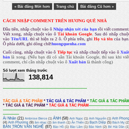
« Bài đăng Mới hơn
Trang chủ
Bài đăng Cũ hơn »
CÁCH NHẬP COMMENT TRÊN HƯƠNG QUÊ NHÀ
Đầu tiên, nhấp chuột vào ô
Nhập nhận xét của bạn
rồi viết comment
Viết xong, nhấp chuột vào ô
Tài khoản Google
.
Sau đó nhấp chuộ
vào
Tên/URL
thì sẽ hiện ra 2 ô. Ô phía trên, ghi
Họ và tên
của bạn
Ô phía dưới, ghi dòng chữ:
huongquenha.com
Cuối cùng, nhấp chuột vào ô
Tiếp tục
và nhấp chuột tiếp vào ô
Xuấ
bản
là xong.
(Nếu bạn đã có sẵn Tài khoản Google, thì sau khi viế
comment, chỉ cần nhấp chuột vào ô
Xuất bản
là thành công
)
Số lượt xem tháng trước
138,814
-------------------------------------------------------------------------
TÁC GIẢ & TÁC PHẨM
*
TÁC GIẢ & TÁC PHẨM
*
TÁC GIẢ & TÁC PHẨ
*
TÁC GIẢ & TÁC PHẨM
*
TÁC GIẢ & TÁC PHẨM
-----------------------------------
-------------------------------------------------------------------------------------------------------------
--------------
Ái Nhân
(21)
ẢNH
(58)
Anh Phon
Ambrose Bierce
(1)
Anh Ngọc
(1)
Anh Nguyên
(1)
(4)
Anh Phương
(9)
Bạch Diệp
(5)
âm nhạc
(2)
âm thanh
(1)
Ân Thiên
(1)
Bách Mỵ
(2
BÀN TRÒN VĂN NGHỆ
(87)
Bảo Hồ
(1)
Bảo Lâm
(1)
Bảo Ninh
(2)
Bé Hải Dân
(1