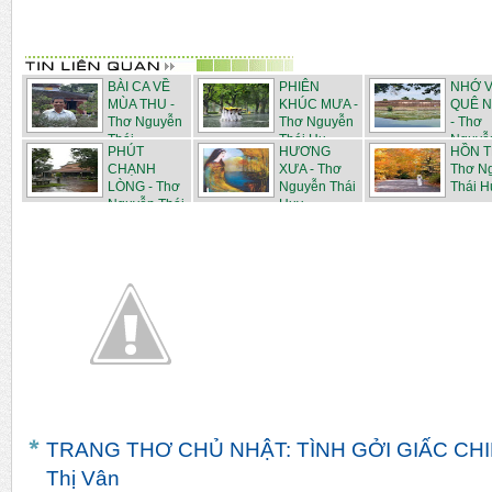
BÀI CA VỀ
PHIÊN
NHỚ 
MÙA THU -
KHÚC MƯA -
QUÊ N
Thơ Nguyễn
Thơ Nguyễn
- Thơ
Thái...
Thái Hu...
Nguyễ
PHÚT
HƯƠNG
HỒN T
...
CHẠNH
XƯA - Thơ
Thơ N
LÒNG - Thơ
Nguyễn Thái
Thái H
Nguyễn Thái
Huy
H...
TRANG THƠ CHỦ NHẬT: TÌNH GỞI GIẤC CHI
Thị Vân