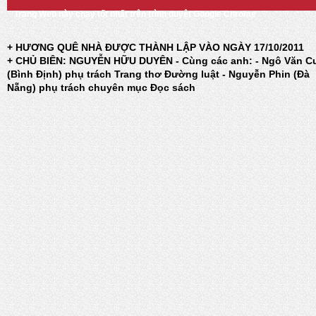
Trang Web này chạy tốt nhất trên trình duyệt Google Chrome
+ HƯƠNG QUÊ NHÀ ĐƯỢC THÀNH LẬP VÀO NGÀY 17/10/2011
+ CHỦ BIÊN: NGUYỄN HỮU DUYÊN - Cùng các anh: - Ngô Văn C
(Bình Định) phụ trách Trang thơ Đường luật - Nguyễn Phin (Đà
Nẵng) phụ trách chuyên mục Đọc sách