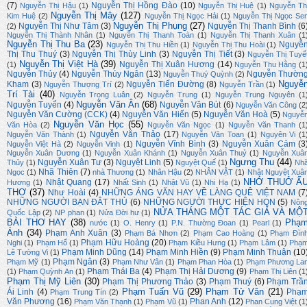
(7)
Nguyễn Thị Hồng Đào
(10)
Nguyễn Thị Hậu
(1)
Nguyễn Thị Huệ
(1)
Nguyễn Th
Nguyễn Thị Mây
(127)
Kim Huệ
(2)
Nguyễn Thị Ngọc Hải
(1)
Nguyễn Thị Ngọc Se
Nguyễn Thị Phụng
(27)
Nguyễn Thị Như Tâm
(3)
Nguyễn Thị Thanh Bình
(6
(2)
Nguyễn Thị Thành Nhân
(1)
Nguyễn Thị Thanh Toàn
(1)
Nguyễn Thị Thanh Xuân
(1
Nguyễn Thị Thu Ba
(23)
Nguyễ
Nguyễn Thị Thu Hiền
(1)
Nguyễn Thị Thu Hoài
(1)
Thị Thu Thuý
(3)
Nguyễn Thị Thùy Linh
(3)
Nguyễn Thị Tiết
(3)
Nguyễn Thị Tuyế
Nguyễn Thị Việt Hà
(39)
Nguyễn Thị Xuân Hương
(14)
(1)
Nguyễn Thu Hằng
(1
Nguyễn Thủy
(4)
Nguyễn Thúy Ngân
(13)
Nguyễn Thườn
Nguyễn Thuý Quỳnh
(2)
Nguyễ
Kham
(3)
Nguyễn Tiến Đường
(8)
Nguyễn Thượng Trí
(2)
Nguyễn Trần
(1)
Trí Tài
(40)
Nguyễn Trọng Luân
(2)
Nguyễn Trung
(1)
Nguyễn Trung Nguyên
(1
Nguyễn Văn Ân
(68)
Nguyễn Tuyển
(4)
Nguyễn Văn Bút
(6)
Nguyễn Văn Công
(2
Nguyễn Văn Cường (CCK)
(4)
Nguyễn Văn Hiến
(5)
Nguyễn Văn Hoà
(5)
Nguyễ
Nguyễn Văn Học
(55)
Văn Hòa
(2)
Nguyễn Văn Ngọc
(1)
Nguyễn Văn Thanh
(1
Nguyễn Văn Thảo
(17)
Nguyễn Văn Thành
(1)
Nguyễn Văn Toan
(1)
Nguyên Vi
(1
Nguyễn Vĩnh Bình
(3)
Nguyễn Xuân Cảm
(3
Nguyễn Việt Hà
(2)
Nguyễn Vinh
(1)
Nguyễn Xuân Dương
(1)
Nguyễn Xuân Khánh
(1)
Nguyễn Xuân Thuỷ
(1)
Nguyễn Xuâ
Ngưng Thu
(44)
Nguyễn Xuân Tư
(3)
Nguyệt Linh
(5)
Thủy
(1)
Nguyệt Quế
(1)
Nh
Nhã Thiên
(7)
Ngọc
(1)
nhà Thương
(1)
Nhân Hậu
(2)
NHÂN VẬT
(1)
Nhật Nguyệt Xuâ
NHỚ THUỞ Ấ
Nhật Quang
(17)
Hương
(1)
Nhất Sinh
(1)
Nhật Vũ
(1)
Nhi Hạ
(1)
THƠ
(37)
Như Hoài
(4)
NHỮNG ÁNG VĂN HAY VỀ LÀNG QUÊ VIỆT NAM
(7
NHỮNG NGƯỜI BẠN ĐÂT THỦ
(6)
NHỮNG NGƯỜI THỰC HIỆN HQN
(5)
Nôn
NỬA THÁNG MỘT TÁC GIẢ VÀ MỘ
Quốc Lập
(2)
NP phan
(1)
Nửa Đời hư
(1)
BÀI THƠ HAY
(38)
Phạ
nước
(1)
O. Henry
(1)
P.N. Thường Đoan
(1)
Pearl
(1)
Ánh
(34)
Phạm Anh Xuân
(3)
Phạm Bá Nhơn
(2)
Phạm Cao Hoàng
(1)
Phạm Đìn
Phạm Hữu Hoàng
(20)
Nghi
(1)
Phạm Hổ
(1)
Phạm Kiều Hưng
(1)
Phạm Lâm
(1)
Phạ
Phạm Minh Dũng
(14)
Phạm Minh Hiền
(9)
Phạm Minh Thuận
(10
Lê Tường Vi
(1)
Phạm Ngân
(3)
Phạm Mỹ
(1)
Phạm Như Vân
(1)
Phạm Phan Hòa
(1)
Phạm Phương La
Phạm Thái Ba
(4)
Phạm Thị Hải Dương
(9)
(1)
Phạm Quỳnh An
(1)
Phạm Thị Liên
(1
Phạm Thị Mỹ Liên
(30)
Phạm Thị Phương Thảo
(3)
Phạm Thuý
(6)
Phạm Trầ
Phạm Tuấn Vũ
(29)
Phạm Tử Văn
(21)
Ái Linh
(4)
Phạ
Phạm Trung Tín
(2)
Văn Phương
(16)
Phan Anh
(12)
Phạm Văn Thạnh
(1)
Phạm Vũ
(1)
Phan Cung Việt
(1