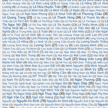
Lê Ân
(5)
Lê Bá Duy
(9)
Lâm Xuân Vi
(1)
Lâu Văn Mua
(1)
Lê Đức Lang
(13)
Lệ Hằng
(3)
Lê Hoà
Lê Đức Hoàng Vân
(1)
Lê Giang Trần
(1)
Lê Hứa Huyền Trân
(39)
Lương
(4)
Lê Hoàng
(2)
Lê Khánh Luận
(1)
Lê Minh Chán
Lê Minh Hải
(3)
Lê Minh Vũ
(3)
Lê Ngân
(3)
(1)
Lê Minh Dung
(2)
Lê Ngọc Phái
(1)
L
Lê Phương Châu
(30
Lê Ngũ Nam Phong
(11)
Lê Nhựt Triết
(8)
Ngọc Trác
(1)
Lê Quang Trạng
(23)
Lê Thanh Hùng
(34)
Lê Thanh My
(8)
Lê Sa Long
(2)
L
L
Lê Thị Cẩm Tú
(6)
Thấu
(1)
Lê Thị Hồng Thắm
(1)
Lê Thị Kim
(1)
Lê Thị Ngọc Lệ
(1)
Thị Ngọc Nữ
(33)
Lê Thị Xuyên
(13)
Lê Thiếu Nhơn
(15)
L
Lê Thị Thu Hiền
(1)
Thống Nhất
(6)
Lê Tiến Mợi
(6)
Lê Trọn
Lê Thụy Phương
(2)
Lê Tiến Dũng
(1)
Nghĩa
(3)
Lê Tuân
(4)
Lê Văn Hiếu
(12)
Lê Văn Ngă
Lê Trung Hiếu
(1)
Lê Uyên
(1)
(3)
Lê Vinh
(4)
Linh Lan
(7)
Lin
Lê Vi Thuỷ
(1)
Lê Xuân Tiến
(1)
Lindsay Polak
(1)
Lan (Quảng Nam)
(8)
Linh Phương
(3)
Long Khánh
(4)
Linh Thy
(2)
Long Vương
(1
Lữ Hồng
(3)
Lương Duyên Thắn
luân hồi
(1)
Lư Nhất Vũ
(1)
Lương Cẩm Quyên
(1)
Lương Sơn
(27)
(3)
Lưu Ly
(6)
Lưu Quang Minh
(15)
Lương Đình Khoa
(1)
Lư
Lý Khánh Vinh
(15)
Thành Tựu
(1)
Lưu Thị Mười
(2)
Lưu Xuân Cảnh
(2)
Lý Thành Lon
M.T.N.H
(7)
(1)
Lý Thời Miễn
(1)
Mã Nhị Lan
(1)
Mạc Minh
(2)
Mạc Tố Hồng
(1)
Mạ
Mai Đức Trung
(6)
Mai Loan
(12)
Tường
(2)
Mai Hạnh
(1)
Mai Kiệm
(1)
Mai Nhật
(2
Mai Tuyết
(37)
Mang Viên Long
(63
Mai Thìn
(3)
Mai Thanh
(1)
Mai Thị Vân
(1)
Marie Hải Miên
(4)
Mẫu Đơn
(1)
Mèo Con
(1)
Mi Thu
(1)
Miên Đức Thắng
(2)
Miên Lin
Minh Đan (Lọ Lem Đất Võ)
(6)
Minh Nguyên
(15)
Minh Nguyễ
(1)
Minh Châu
(2)
Minh Vy
(25)
(3)
Minh Nguyệt
(15)
Minh Nguyệt (NT)
(1)
Minh Nhân Tông
(1)
Mỗ
Mộng Cầm
(8)
Mùa Xanh
(3
tháng một tác giả và một bài thơ hay
(2)
Mộng Nam
(1)
MỸ THUẬT
(6)
Mưa
(1)
Mường Mán
(1)
My Tiên
(1)
Mỹ Vân
(1)
Nam Art
(2)
Nam Ca
Ngàn Thương
(33)
Nam Thi
(17)
NCCGL
(4)
(1)
Năm Bửu
(1)
Nấm Độc
(1)
Ngà
Ngọc Diệp
(35)
Ngọc Bút
(8)
Đẹp Tươi
(1)
nghệ thuật.
(1)
nghiên cứu
(1)
Ngọc Thịn
Ngô Diệp
(6)
Ngô Đình Hải
(7)
(1)
Ngô Càn Chiểu
(1)
Ngô Cự Chính
(2)
Ngô Hồn
Ngô Minh Trãi
(3)
Nhung
(1)
Ngô Liêm Khoan
(1)
Ngô Nguyên Ngiễm
(1)
Ngô Thị Ho
Ngô Thuý Nga
(30)
Ngô Thị Ngọc Diệp
(10)
Ngô Thúy Nga
(16)
Ngô Thy Họ
(1)
Ngô Văn Cư
(52)
(7)
Ngô Văn Giảng
(11)
Ngô Văn Khanh
(17)
Ngô Viết Hòa
(2
Nguyễn An Bình
(70)
Nguyễn An Đình
(4)
Nguyễn
(1)
Nguyễn Ánh 9
(1)
Nguyễn B
Nguyê
Nhân
(1)
Nguyễn Bích Sao Linh
(1)
Nguyễn Bình
(1)
Nguyễn Bính Hồng Cầu
(2)