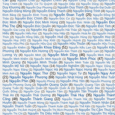
Cẩn
(26)
Nguyễn Chinh
(4)
Nguyễn Châu
(2)
Nguyễn Công Thụ
(2)
Nguyễn Côn
Nguyễ
Tùng Chinh
(1)
Nguyễn Cử Tú Quỳnh
(2)
Nguyên Diệp
(1)
Nguyễn Dũng
(1)
Duy Khương
(6)
Nguyễn Duy Thịnh
(3)
Nguyễn Duy Phương
(1)
Nguyễn Đại Duẩn
(2
Nguyễn Đặng Mừng
(3)
Nguyễn Đăng Thanh
(20)
Nguyễn Đăng Trình
(4)
Nguyễ
Nguyễn Đoan Tuyết
(25)
Đình Bảng
(1)
Nguyễn Đình Trọng
(1)
Nguyễn Đồng Bộ
Nguyễn Đức Chính
(5)
Nguyễ
Thảo
(1)
Nguyễn Đức Cơ
(1)
Nguyễn Đức Mậu
(2)
Nguyễn Đứ
Đức Minh
(6)
Nguyễn Đức Minh Hùng
(10)
Nguyễn Đức Nhân
(1)
Phú Thọ
(26)
Nguyễn Đức Quyền
(4)
Nguyễn Đức Tấn
(6)
Nguyễn Đức Tình
(4
Nguyên Hạ
(11)
Nguyễ
Nguyễn Gia Long
(1)
Nguyễn Hải Thảo
(2)
Nguyễn Hậu
(2)
Hiếu
(8)
Nguyễn Hiếu Học
(2)
Nguyễn Hòa Hiệp
(2)
Nguyễn Hoài Ân
(1)
Nguyễn Hoàn
Nguyễn Huệ
(3)
Nguyễn Huy
(3
Thức
(2)
Nguyễn Hồng Diệu
(1)
Nguyên Hùng
(1)
Nguyễn Huy (HD)
(1)
Nguyễn Huy Khôi
(1)
Nguyễn Huỳnh
(1)
Nguyễn Hữu Minh
(1
Nguyễn Hữu Thuần
(4)
Nguyễn Hữu Phú
(1)
Nguyễn Hữu Quý
(2)
Nguyễn Hữu Trun
Nguyễn Khoa Đăng
(51)
Nguyễn Kiề
(2)
Nguyễn Khiêm
(1)
Nguyễn Kiều Lam
(2)
Phương
(3)
Nguyễn Kim Hương
(7)
Nguyễ
Nguyễn Kim Thịnh
(1)
Nguyễn Lam
(2)
Nguyễn Minh Dũng
(46)
Lương Vỵ
(4)
Nguyên Minh
(1)
Nguyễn Minh Hoà
(1
Nguyễn Minh Phúc
(47)
Nguyễ
Nguyễn Minh Khiêm
(1)
Nguyễn Minh Nguyệt
(1)
Minh Quang
(5)
Nguyễn Minh Thuận
(9)
Nguyễn Minh Toàn
(1)
Nguyễn Mỳ
(1
Nguyễn Mỹ Nữ
(3)
Nguyễn Nga
(14)
Nguyễn Nghiêm
(3)
Nguyễn Ngọc Dũng
(1
Nguyễn Ngọc Hà
(4)
Nguyễn Ngọc Hưng
(6)
Nguyễn Ngọc Đặng
(1)
Nguyễn Ngọ
Nguyễn Ngọc Thơ
(31)
Nguyễn Nguy An
Nguyễn Ngọc Tư
(5)
Minh Anh
(1)
(21)
Nguyễn Nguyên Phượng
(69)
Nguyễn Nhật Hùng
(4)
Nguyễn Như Tuấ
Nguyễn Phin
(30)
(14)
Nguyễn Phú Yên
(8)
Nguyên Phong
(1)
Nguyễn Phượng
(2
Nguyễn Quang Quân
(8)
Nguyễn Phương Dung
(2)
Nguyễn Quang Tâm
(2)
Nguyễ
Quang Tuấn
(1)
Nguyễn Quân
(2)
Nguyễn Quốc Ái
(1)
Nguyễn Quốc Bảo
(1)
Nguyễ
Nguyễn Tấn Thuyên
(3)
Nguyễ
Quốc Đông
(1)
Nguyễn Quy
(2)
Nguyên Tâm
(1)
Nguyễn Thái Huy
(35)
Nguyễn Thàn
Thái An
(3)
Nguyễn Thái Dương
(6)
Công
(48)
Nguyễn Thành Giang
(22)
Nguyễn Than
Nguyễn Thanh Hải
(1)
Huyền
(8)
Nguyễn Thành Nhân
(18
Nguyễn Thanh Mừng
(1)
Nguyễn Thánh Ngã
(1)
Nguyễn Thanh Tuấn
(7)
Nguyễn Thanh Xuân
(2)
Nguyễn Thế Kiên
(1)
Nguyễn Thế K
Nguyễn Thị Cẩm Thuỳ
(3
(1)
Nguyễn Thị Ánh Huỳnh
(2)
Nguyễn Thị Bích Phượng
(2)
Nguyễn Thị Diệu Hiền
(3)
Nguyễn Thị Hằn
Nguyễn Thị Chi
(2)
Nguyễn Thị Hải
(1)