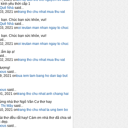
 kính yêu thời cấp 1
Quê Nhà
said...
03, 2021 on
trang tho chu nhat mua thu vat
bạn. Chúc bạn sức khỏe, vui!
Quê Nhà
said...
03, 2021 on
oi ieutan man nhan ngay to chuc
bạn. Chúc bạn sức khỏe, vui!
id...
02, 2021 on
oi ieutan man nhan ngay to chuc
 ấm áp ạ!
id...
02, 2021 on
trang tho chu nhat mua thu vat
tượng!
mous
said...
9, 2021 on
bua iem tam bang ho dan tap but
mous
said...
1, 2021 on
trang tho chu nhat anh chang hai
ừng nhà thơ Ngô Văn Cư thơ hay
 Thị Mây
said...
10, 2021 on
trang tho chu nhat ta ung ben bo
ài thơ đều rất hay! Cám ơn nhà thơ đã chia sẻ
 đẹp.
mous
said...