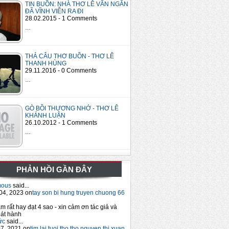
TIN BUỒN: NHÀ THƠ LÊ VĂN NGĂN
ĐÃ VĨNH VIỄN RA ĐI
28.02.2015 - 1 Comments
…
THẢ CÂU THƠ BUỒN - THƠ LÊ
THANH HÙNG
29.11.2016 - 0 Comments
…
GÒ BỒI THƯƠNG NHỚ - THƠ LÊ
KHÁNH LUẬN
26.10.2012 - 1 Comments
…
PHẢN HỒI GẦN ĐÂY
mous
said...
04, 2023 on
tay son bi hung truyen chuong 66
m rất hay đạt 4 sao - xin cảm ơn tác giả và
át hành
ức
said...
7, 2021 on
tim lai tuoi tho tho nguyen thi xuan