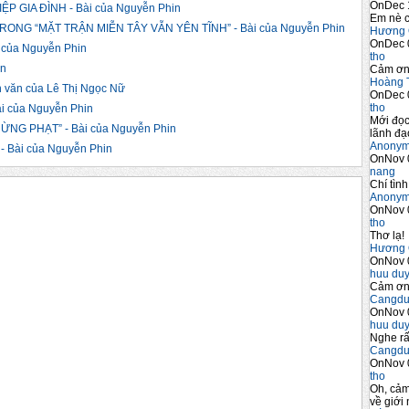
OnDec 
 GIA ĐÌNH - Bài của Nguyễn Phin
Em nè c
NG “MẶT TRẬN MIỄN TÂY VẪN YÊN TĨNH” - Bài của Nguyễn Phin
Hương 
OnDec 
của Nguyễn Phin
tho
in
Cảm ơn 
Hoàng 
văn của Lê Thị Ngọc Nữ
OnDec 
tho
 của Nguyễn Phin
Mới đọc
ỪNG PHẠT” - Bài của Nguyễn Phin
lãnh đạo
Anony
 Bài của Nguyễn Phin
OnNov 
nang
Chí tình
Anony
OnNov 
tho
Thơ lạ!
Hương 
OnNov 
huu du
Cảm ơn 
Cangdu
OnNov 
huu du
Nghe rấ
Cangdu
OnNov 
tho
Oh, cảm
về giới 