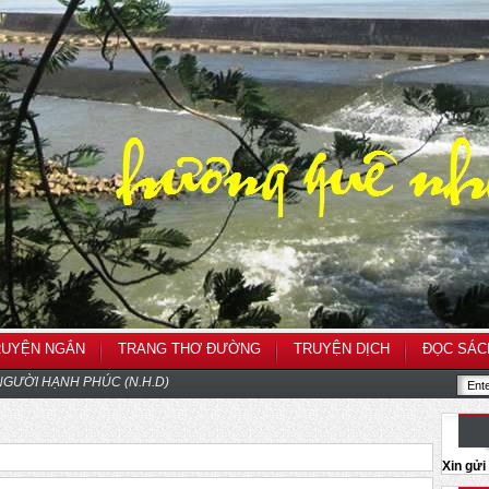
RUYỆN NGẮN
TRANG THƠ ĐƯỜNG
TRUYỆN DỊCH
ĐỌC SÁC
GƯỜI HẠNH PHÚC (N.H.D)
Xin gử