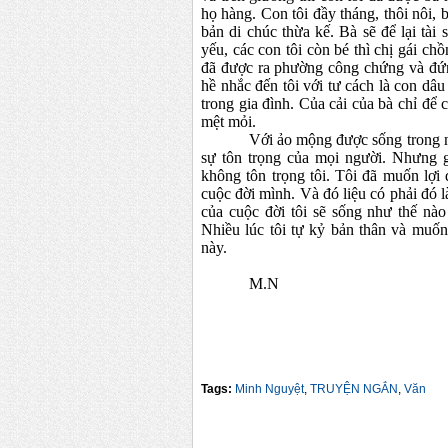
họ hàng. Con tôi đầy tháng, thôi nôi, 
bản di chúc thừa kế. Bà sẽ để lại tài 
yếu, các con tôi còn bé thì chị gái chồ
đã được ra phường công chứng và đứn
hề nhắc đến tôi với tư cách là con dâu
trong gia đình. Của cải của bà chỉ để 
mệt mỏi.
Với ảo mộng được sống trong n
sự tôn trọng của mọi người. Nhưng gi
không tôn trọng tôi. Tôi đã muốn lợi
cuộc đời mình. Và đó liệu có phải đó l
của cuộc đời tôi sẽ sống như thế nà
Nhiều lúc tôi tự kỷ bản thân và muốn
này.
M.N
Tags:
Minh Nguyệt
,
TRUYỆN NGẮN
,
Văn