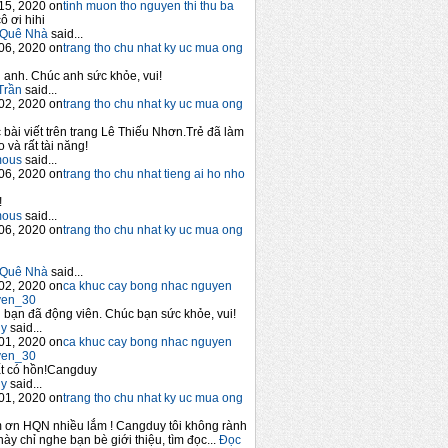
15, 2020 on
tinh muon tho nguyen thi thu ba
ô ơi hihi
Quê Nhà
said...
06, 2020 on
trang tho chu nhat ky uc mua ong
anh. Chúc anh sức khỏe, vui!
Trần
said...
02, 2020 on
trang tho chu nhat ky uc mua ong
 bài viết trên trang Lê Thiếu Nhơn.Trẻ đã làm
 và rất tài năng!
mous
said...
06, 2020 on
trang tho chu nhat tieng ai ho nho
!
mous
said...
06, 2020 on
trang tho chu nhat ky uc mua ong
Quê Nhà
said...
02, 2020 on
ca khuc cay bong nhac nguyen
yen_30
bạn đã động viên. Chúc bạn sức khỏe, vui!
y
said...
01, 2020 on
ca khuc cay bong nhac nguyen
yen_30
t có hồn!Cangduy
y
said...
01, 2020 on
trang tho chu nhat ky uc mua ong
 ơn HQN nhiều lắm ! Cangduy tôi không rành
này chỉ nghe bạn bè giới thiệu, tìm đọc...
Đọc