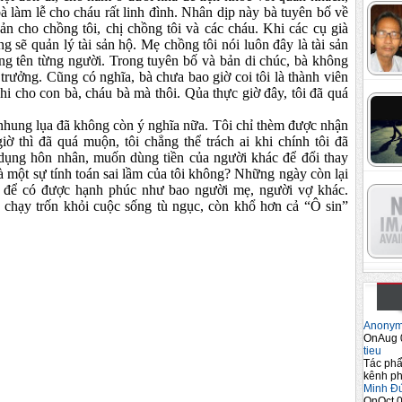
bà làm lễ cho cháu rất linh đình. Nhân dịp này bà tuyên bố về
sản cho chồng tôi, chị chồng tôi và các cháu. Khi các cụ già
ng sẽ quản lý tài sản hộ. Mẹ chồng tôi nói luôn đây là tài sản
g tên từng người. Trong tuyên bố và bản di chúc, bà không
 trưởng. Cũng có nghĩa, bà chưa bao giờ coi tôi là thành viên
chi cho con bà, cháu bà mà thôi. Qủa thực giờ đây, tôi đã quá
hung lụa đã không còn ý nghĩa nữa. Tôi chỉ thèm được nhận
ờ thì đã quá muộn, tôi chẳng thể trách ai khi chính tôi đã
 dụng hôn nhân, muốn dùng tiền của người khác để đổi thay
à một sự tính toán sai lầm của tôi không? Những ngày còn lại
o để có được hạnh phúc như bao người mẹ, người vợ khác.
 chạy trốn khỏi cuộc sống tù ngục, còn khổ hơn cả “Ô sin”
Anony
OnAug 
tieu
Tác phẩ
kênh ph
Minh Đ
OnOct 0