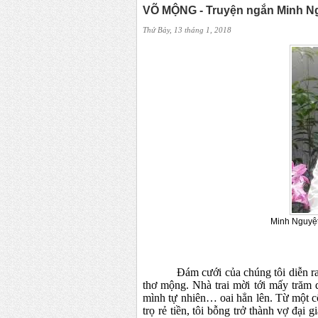
VÕ MỘNG - Truyện ngắn Minh N
Thứ Bảy, 13 tháng 1, 2018
Minh Nguyệ
Đám cưới của chúng tôi diễn ra
thơ mộng. Nhà trai mời tới mấy trăm 
mình tự nhiên…
oai hẳn lên. Từ một 
trọ rẻ tiền, tôi bỗng trở thành vợ đại g