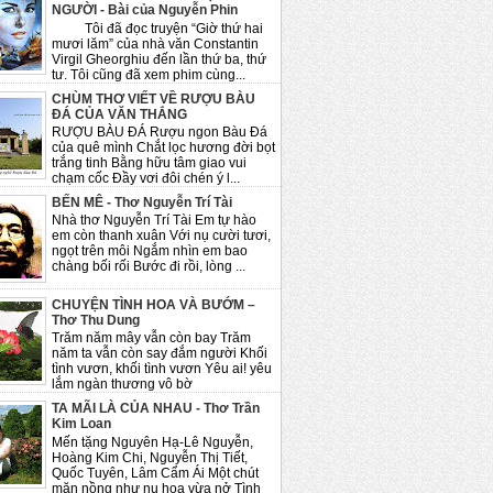
NGƯỜI - Bài của Nguyễn Phin
Tôi đã đọc truyện “Giờ thứ hai
mươi lăm” của nhà văn Constantin
Virgil Gheorghiu đến lần thứ ba, thứ
tư. Tôi cũng đã xem phim cùng...
CHÙM THƠ VIẾT VỀ RƯỢU BÀU
ĐÁ CỦA VĂN THẮNG
RƯỢU BÀU ĐÁ Rượu ngon Bàu Đá
của quê mình Chắt lọc hương đời bọt
trắng tinh Bằng hữu tâm giao vui
chạm cốc Đầy vơi đôi chén ý l...
BẾN MÊ - Thơ Nguyễn Trí Tài
Nhà thơ Nguyễn Trí Tài Em tự hào
em còn thanh xuân Với nụ cười tươi,
ngọt trên môi Ngắm nhìn em bao
chàng bối rối Bước đi rồi, lòng ...
CHUYỆN TÌNH HOA VÀ BƯỚM –
Thơ Thu Dung
Trăm năm mây vẫn còn bay Trăm
năm ta vẫn còn say đắm người Khối
tình vươn, khối tình vươn Yêu ai! yêu
lắm ngàn thương vô bờ
TA MÃI LÀ CỦA NHAU - Thơ Trần
Kim Loan
Mến tặng Nguyên Hạ-Lê Nguyễn,
Hoàng Kim Chi, Nguyễn Thị Tiết,
Quốc Tuyên, Lâm Cẩm Ái Một chút
mặn nồng như nụ hoa vừa nở Tình