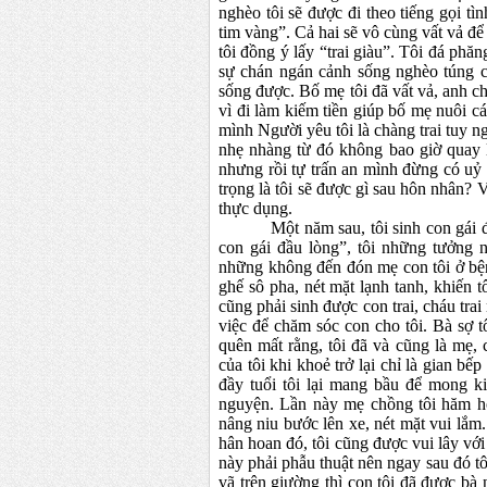
nghèo tôi sẽ được đi theo tiếng gọi tìn
tim vàng”. Cả hai sẽ vô cùng vất vả để
tôi đồng ý lấy “trai giàu”. Tôi đá phă
sự chán ngán cảnh sống nghèo túng c
sống được. Bố mẹ tôi đã vất vả, anh chị 
vì đi làm kiếm tiền giúp bố mẹ nuôi c
mình Người yêu tôi là chàng trai tuy n
nhẹ nhàng từ đó không bao giờ quay l
nhưng rồi tự trấn an mình đừng có uỷ 
trọng là tôi sẽ được gì sau hôn nhân? 
thực dụng.
Một năm sau, tôi sinh con gái
con gái đầu lòng”, tôi những tưởng
những không đến đón mẹ con tôi ở bện
ghế sô pha, nét mặt lạnh tanh, khiến t
cũng phải sinh được con trai, cháu tra
việc để chăm sóc con cho tôi. Bà sợ 
quên mất rằng, tôi đã và cũng là mẹ, 
của tôi khi khoẻ trở lại chỉ là gian b
đầy tuổi tôi lại mang bầu để mong ki
nguyện. Lần này mẹ chồng tôi hăm hở
nâng niu bước lên xe, nét mặt vui lắ
hân hoan đó, tôi cũng được vui lây với
này phải phẫu thuật nên ngay sau đó tô
vã trên giường thì con tôi đã được bà