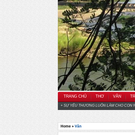
TRANG CHỦ
THƠ
VĂN
T
+ SỰ YÊU THƯƠNG LUÔN LÀM CHO CON N
Home »
Văn