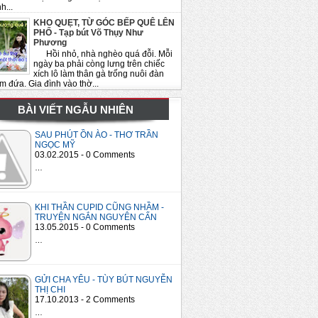
h...
KHO QUẸT, TỪ GÓC BẾP QUÊ LÊN
PHỐ - Tạp bút Võ Thụy Như
Phương
Hồi nhỏ, nhà nghèo quá đỗi. Mỗi
ngày ba phải còng lưng trên chiếc
xích lô làm thân gà trống nuôi đàn
m đứa. Gia đình vào thờ...
BÀI VIẾT NGẪU NHIÊN
SAU PHÚT ỒN ÀO - THƠ TRẦN
NGỌC MỸ
03.02.2015 - 0 Comments
…
KHI THẦN CUPID CŨNG NHẦM -
TRUYỆN NGẮN NGUYÊN CẨN
13.05.2015 - 0 Comments
…
GỬI CHA YÊU - TÙY BÚT NGUYỄN
THỊ CHI
17.10.2013 - 2 Comments
…