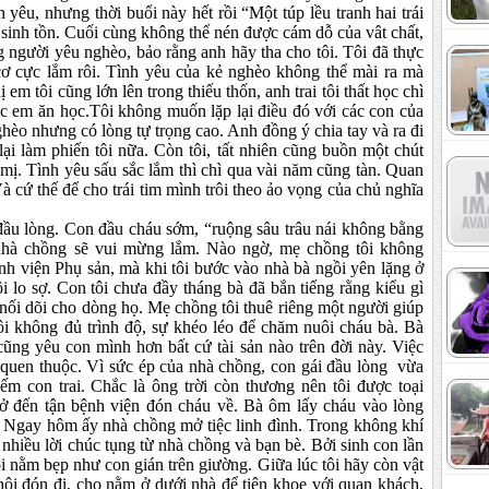
h yêu, nhưng thời buổi này hết rồi “Một túp lều tranh hai trái
 sinh tồn. Cuối cùng không thể nén được cám dỗ của vât chất,
ng người yêu nghèo, bảo rằng anh hãy tha cho tôi. Tôi đã thực
ơ cực lắm rôi. Tình yêu của kẻ nghèo không thể mài ra mà
em tôi cũng lớn lên trong thiếu thốn, anh trai tôi thất học chì
ác em ăn học.Tôi không muốn lặp lại điều đó với các con của
ghèo nhưng có lòng tự trọng cao. Anh đồng ý chia tay và ra đi
ại làm phiến tôi nữa. Còn tôi, tất nhiên cũng buồn một chút
mị. Tình yêu sấu sắc lắm thì chì qua vài năm cũng tàn. Quan
Và cứ thế để cho trái tim mình trôi theo ảo vọng của chủ nghĩa
 đầu lòng. Con đầu cháu sớm, “ruộng sâu trâu nái không bằng
 nhà chồng sẽ vui mừng lắm. Nào ngờ, mẹ chồng tôi không
h viện Phụ sản, mà khi tôi bước vào nhà bà ngồi yên lặng ở
ôi lo sợ. Con tôi chưa đầy tháng bà đã bắn tiếng rằng kiểu gì
i nối dõi cho dòng họ. Mẹ chồng tôi thuê riêng một người giúp
tôi không đủ trình độ, sự khéo léo để chăm nuôi cháu bà. Bà
cũng yêu con mình hơn bất cứ tài sản nào trên đời này. Việc
ếp quen thuộc. Vì sức ép của nhà chồng, con gái đầu lòng vừa
ếm con trai. Chắc là ông trời còn thương nên tôi được toại
 đến tận bệnh viện đón cháu về. Bà ôm lấy cháu vào lòng
m. Ngay hôm ấy nhà chồng mở tiệc linh đình. Trong không khí
 nhiều lời chúc tụng từ nhà chồng và bạn bè. Bởi sinh con lần
i nằm bẹp như con gián trên giường. Giữa lúc tôi hãy còn vật
 nội đón đi, cho nằm ở dưới nhà để tiện khoe với quan khách,