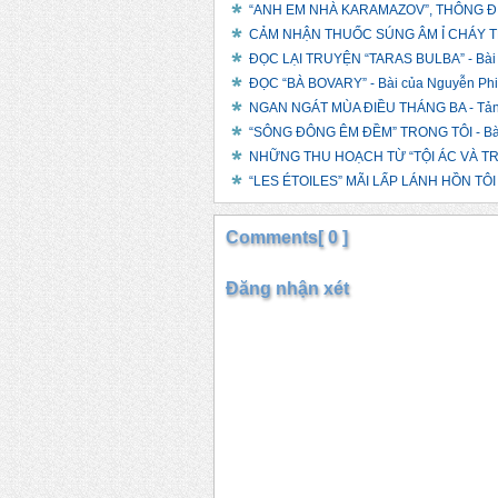
“ANH EM NHÀ KARAMAZOV”, THÔNG ĐIỆP
CẢM NHẬN THUỐC SÚNG ÂM Ỉ CHÁY TRO
ĐỌC LẠI TRUYỆN “TARAS BULBA” - Bài 
ĐỌC “BÀ BOVARY” - Bài của Nguyễn Ph
NGAN NGÁT MÙA ĐIỀU THÁNG BA - Tản 
“SÔNG ĐÔNG ÊM ĐỀM” TRONG TÔI - Bài
NHỮNG THU HOẠCH TỪ “TỘI ÁC VÀ TR
“LES ÉTOILES” MÃI LẤP LÁNH HỒN TÔI -
Comments[ 0 ]
Đăng nhận xét