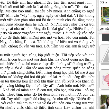
u, tôi thấy anh hào nhoáng đẹp trai, tiền nong rủng rỉnh...
đôi ta n
i rồi tôi mới biết anh là “cái thùng rỗng kêu to”. Tiền của anh
ấp. Mẹ cho bao nhiêu thì tiêu bấy nhiêu. Anh chẳng có nghề
ửi” bám vào “váy” mẹ, ngày ngày cứ chơi dài. Vì thế không
một việc đơn giản như nói lời thanh minh cho tôi, rằng mong
anh cũng không dám hé nửa lời. Những ngày như thế cứ trôi
rong cái nhà mà tôi tưởng đó là “đại gia” này. Nhiều lúc, tôi
con nă
tự do và được “nghèo” như ngày trước. Cái thời kỳ còn độc
 tự do để thực hiện những ước mơ và hoài bão của mình. Tôi
ay, tôi chẳng là ai cả. Tôi không thể hiểu nỏi vợ chồng với
 mắt, chồng tôi vẫn vui tươi. Bởi niềm vui của anh là ngày trở
a một người bạn cùng lớp giới thiệu. Tôi tiếp xúc với anh
Anh là con trong một gia đình khá giả ở một quận nội thành.
ánh chiếc ô tô 4 chỗ màu én bạc đến “trồng si” ở cổng trường
trọ cấp 4 tôi ở. Đầu tóc anh luôn bóng mượt, quần áo hàng
 cứ thứ gì anh cũng chiều. Đến tháng đóng học phí, bố mẹ ở quê
 luôn mà không đòi hỏi tôi phải trả lại. Anh nổi tiếng đến mức
bạn tôi thường kêu lên mỗi khi thấy anh, rồi xuýt xoa khen tôi
 ngàn vàng không lấy thì còn lấy ai”... Anh luôn nói: Nếu cưới
n. Nhà chỉ có mình anh là con trai, tiền bạc, nhà cửa... bố mẹ
 nữa. Thực tâm, ngày đó tôi đem lòng yêu một người con trai
 tôi. Tuy nhiên người đó cũng nghèo như tôi vậy. Nhiều đêm,
 với chính trái tim mình và về lời cầu hôn của chàng trai “đại
iền nhưng chắc chắn sẽ thiếu tình cảm. Lấy chàng trai nhà