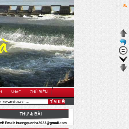
RSS
/
H
NHẠC
CHỦ BIÊN
THƯ & BÀI
i về Email: huongquenha2023@gmail.com