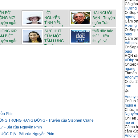
Cô giáo
Hương 
OnSep 
ẾN BỜ
LỜI
HAI NGƯỜI
ngang
ỘNG MƠ -
NGUYỀN
BẠN - Truyện
Cảm ơn 
ruyện ngắn
TÌNH YÊU -
ngắn Trần
Hương 
uyễn...
Truyện ngắn
Qu...
OnSep 
HÔNG KỊP
SỨC HÚT
“Mã độc báo
N...
buoi
ẠM BIỆT -
CỦA MỘT
thù” – tiểu
Cẩm ơn 
ruyện ngắn
TẤM LƯNG -
thuyết về ...
Vđhp
sa
...
Truyện n...
OnSep 
buoi
HQN rất
VĐhp
sa
OnSep 
ngang
Thơ ấn 
Anony
OnJul 2
tran
👍
Anony
OnJun 0
muoi e
Chúc m
yễn Phin
Nguyễn
OnFeb 
NG TRONG HANG ĐỘNG - Truyện của Stephen Crane
mo oi
Cả ba b
 - Bài của Nguyễn Phin
cảm xúc
C ĐỊA - Bài của Nguyễn Phin
Anony