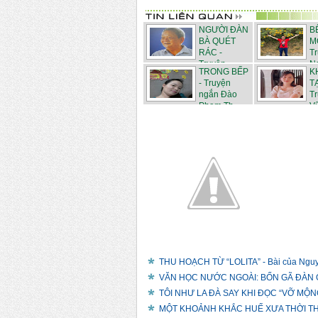
NGƯỜI ĐÀN
B
BÀ QUÉT
M
RÁC -
T
Truyện
Ng
TRONG BẾP
K
ngắn...
- Truyện
T
ngắn Đào
T
Phạm Th...
Vũ
THU HOẠCH TỪ “LOLITA” - Bài của Ngu
VĂN HỌC NƯỚC NGOÀI: BỐN GÃ ĐÀN Ô
TÔI NHƯ LA ĐÀ SAY KHI ĐỌC “VỠ MỘNG”
MỘT KHOẢNH KHẮC HUẾ XƯA THỜI THUỘ