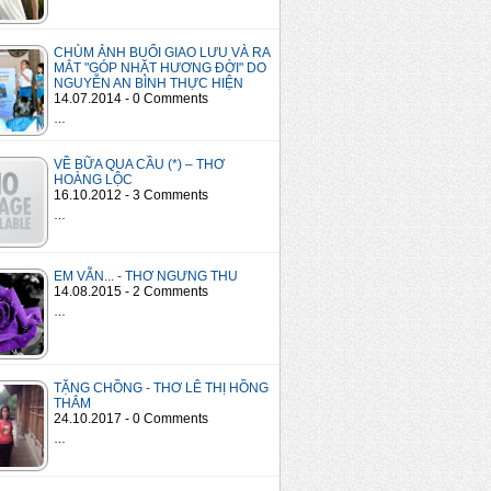
CHÙM ẢNH BUỔI GIAO LƯU VÀ RA
MẮT "GÓP NHẶT HƯƠNG ĐỜI" DO
NGUYỄN AN BÌNH THỰC HIỆN
14.07.2014 - 0 Comments
…
VỀ BỮA QUA CẦU (*) – THƠ
HOÀNG LỘC
16.10.2012 - 3 Comments
…
EM VẪN... - THƠ NGƯNG THU
14.08.2015 - 2 Comments
…
TẶNG CHỒNG - THƠ LÊ THỊ HỒNG
THẮM
24.10.2017 - 0 Comments
…