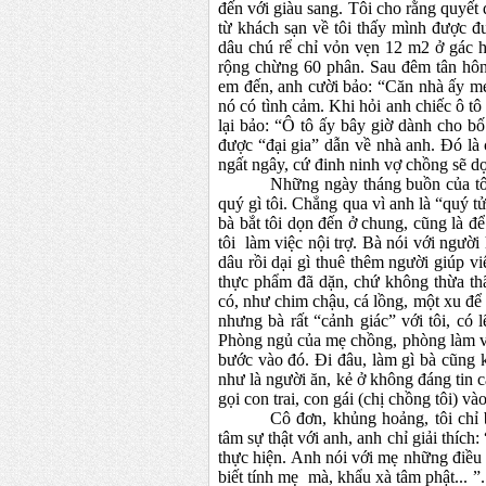
đến với giàu sang. Tôi cho rằng quyết
từ khách sạn về tôi thấy mình được 
dâu chú rể chỉ vỏn vẹn 12 m2 ở gác h
rộng chừng 60 phân. Sau đêm tân hôn
em đến, anh cười bảo: “Căn nhà ấy mẹ
nó có tình cảm. Khi hỏi anh chiếc ô tô
lại bảo: “Ô tô ấy bây giờ dành cho b
ố
được “đại gia” dẫn về nhà anh. Đó là
ngất ngây, cứ đinh ninh vợ chồng sẽ d
Những ngày tháng buồn của tôi
quý gì tôi. Chẳng qua vì anh là “quý t
bà bắt tôi dọn đến ở chung, cũng là đ
tôi làm việc nội trợ. Bà nói với ngườ
dâu rồi dại gì thuê thêm người giúp v
thực phẩm đã dặn, chứ không thừa th
có, như chim chậu, cá lồng, một xu để 
nhưng bà rất “cảnh giác” với tôi, có 
Phòng ngủ của mẹ chồng, phòng làm 
bước vào đó. Đi đâu, làm gì bà cũng k
như là người ăn, kẻ ở không đáng tin 
gọi con trai, con gái (chị chồng tôi) v
Cô đơn, khủng hoảng, tôi chỉ 
tâm sự thật với anh, anh chỉ giải thích
thực hiện. Anh nói với mẹ những điều
biết tính mẹ mà, khẩu xà tâm phật... 