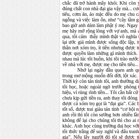
chắc đã trở hành mây khói. Khi còn yê
đúng chất con nhà đại gia vậy mà... cướ
tiêu, cơm ăn, áo mặc đều do mẹ chu c
ngỗng và việc làm ổn, như “cây tầm g
bao giờ anh dám làm phật ý mẹ. Ngay 
mẹ hãy mở rộng lòng với vợ anh, mà 
qua, tôi cảm thấy mình thật vô nghĩa t
lại ước giá mình được sống độc lập, 
thân nơi xóm trọ, ít tiền nhưng được
được quyền làm những gì mình thích. N
nhau mà lúc tôi buồn, khi tôi trào nước
về nhà với mẹ, được mẹ cho tiền tiêu...
Nhớ lại ngày đầu quen anh qu
trong mơ mộng muốn đổi đời, lột xác. 
Thời kỳ còn tán tỉnh tôi, anh thường đ
tôi học, hoặc ngoài ngõ trước phòng 
hiệu, ví rủng rình tiền... Tôi cần bất
chưa kịp gửi tiền ra, anh thay tôi đóng
được cả xóm trọ gọi là “đại gia”. Các 
tốt số, được trai giàu tán tỉnh “cơ hội
anh rồi thì tôi còn sướng hơn nhiều lầ
không để lại cho chúng tôi thì cho ai
khác. Anh học cùng trường đaị học với
tôi thức trắng để suy nghĩ và đấu tranh
gia”. Nếu lấy người đó tôi sẽ được t