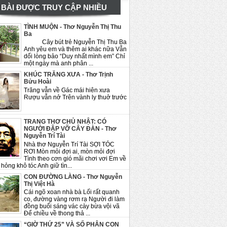
BÀI ĐƯỢC TRUY CẬP NHIỀU
TÌNH MUỘN - Thơ Nguyễn Thị Thu
Ba
Cây bút trẻ Nguyễn Thị Thu Ba
Anh yêu em và thêm ai khác nữa Vẫn
dối lòng bảo “Duy nhất mình em” Chỉ
một ngày mà anh phân ...
KHÚC TRĂNG XƯA - Thơ Trịnh
Bửu Hoài
Trăng vẫn về Gác mái hiên xưa
Rượu vẫn nở Trên vành ly thuở trước
TRANG THƠ CHỦ NHẬT: CÓ
NGƯỜI ĐẬP VỠ CÂY ĐÀN - Thơ
Nguyễn Trí Tài
Nhà thơ Nguyễn Trí Tài SỢI TÓC
RƠI Mòn mỏi đợi ai, mòn mỏi đợi
Tình theo cơn gió mãi chơi vơi Em về
hỏng khô tóc Anh giữ tìn...
CON ĐƯỜNG LÀNG - Thơ Nguyễn
Thị Việt Hà
Cái ngõ xoan nhà bà Lối rất quanh
co, đường vàng rơm rạ Người đi làm
đồng buổi sáng vác cày bừa vội vã
Để chiều về thong thả ...
“GIỜ THỨ 25” VÀ SỐ PHẬN CON