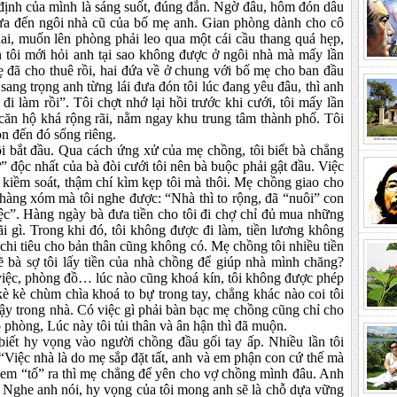
 định của mình là sáng suốt, đúng đắn. Ngờ đâu, hôm đón dâu
đưa đến ngôi nhà cũ của bố mẹ anh. Gian phòng dành cho cô
ai, muốn lên phòng phải leo qua một cái cầu thang quá hẹp,
 tôi mới hỏi anh tại sao không được ở ngôi nhà mà mấy lần
 đã cho thuê rồi, hai đứa về ở chung với bố mẹ cho ban đầu
 sang trọng anh từng lái đưa đón tôi lúc đang yêu đâu, thì anh
đi làm rồi”. Tôi chợt nhớ lại hồi trước khi cưới, tôi mấy lần
 căn hộ khá rộng rãi, nằm ngay khu trung tâm thành phố. Tôi
ọn đến đó sống riêng.
 bắt đầu. Qua cách ứng xử của mẹ chồng, tôi biết bà chẳng
ử” độc nhất của bà đòi cưới tôi nên bà buộc phải gật đầu. Việc
ể kiềm soát, thậm chí kìm kẹp tôi mà thôi. Mẹ chồng giao cho
i hàng xóm mà tôi nghe được: “Nhà thì to rộng, đã “nuôi” con
iệc”. Hàng ngày bà đưa tiền cho tôi đi chợ chỉ đủ mua những
ã
i gì. Trong khi đó, tôi không được đi làm, tiền lương không
chi tiêu cho bản thân cũng không có. Mẹ chồng tôi nhiều tiền
lẽ bà sợ tôi lấy tiền của nhà chồng để giúp nhà mình chăng?
việc, phòng đồ…
lúc nào cũng khoá kín, tôi không được phép
è kè chùm chìa khoá to bự trong tay, chẳng khác nào coi tôi
cậy trong nhà. Có việc gì phải bàn bạc mẹ chồng cũng chỉ cho
ào phòng, Lúc này tôi tủi thân và ân hận thì đã muộn.
biết hy vọng vào người chồng đầu gối tay ấp. Nhiều lần tôi
: “Việc nhà là do mẹ sắp đặt tất, anh và em phận con cứ thế mà
 em “tố” ra thì mẹ chẳng để yên cho vợ chồng mình đâu. Anh
”. Nghe anh nói, hy vọng của tôi mong anh sẽ là chỗ dựa vững