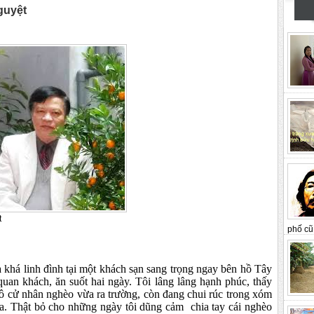
guyệt
t
phố cũ 
 khá linh đình tại một khách sạn sang trọng ngay bên hồ Tây
quan khách, ăn suốt hai ngày. Tôi lâng lâng hạnh phúc, thấy
cô cử nhân nghèo vừa ra trường, còn đang chui rúc trong xóm
ia. Thật b
ỏ
cho những ngày tôi dũng cảm ch
i
a tay cái nghèo