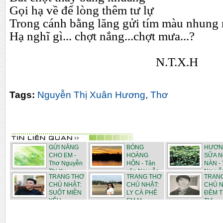
Gọi hạ về để lòng thêm tư lự
Trong cánh bằng lăng gửi tím màu nhung
Hạ nghĩ gì... chợt nắng...chợt mưa...?
N.T.X.H
Tags:
Nguyễn Thị Xuân Hương
,
Thơ
GỬI NẮNG
BÓNG
HƯƠN
CHO EM -
HOÀNG
SỮA 
Thơ Nguyễn
HÔN - Tản
NÀN -
Thị Xu...
văn Nguyễn
Nguyễn
TRANG THƠ
TRANG THƠ
TRAN
Thị...
CHỦ NHẬT:
CHỦ NHẬT:
CHỦ N
SUỐT MIỀN
LY CÀ PHÊ
ĐÊM 
YÊU -...
EM M...
TƯ - ...