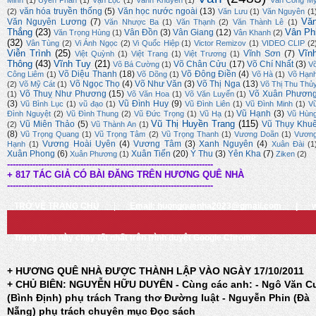
Minh
(1)
Uyển Phan
(1)
Vạn Lộc
(1)
Vành Khuyên
(1)
Văn Công M
văn hóa truyền thống
(5)
Văn học nước ngoài
(13)
(2)
Văn Lưu
(1)
Văn Nguyên
(1
Vă
Văn Nguyên Lương
(7)
Văn Nhược Ba
(1)
Văn Thạnh
(2)
Văn Thành Lê
(1)
Thắng
(23)
Vân Ph
Vân Đồn
(3)
Vân Giang
(12)
Văn Trọng Hùng
(1)
Vân Khanh
(2)
(32)
Vân Tùng
(2)
Vi Ánh Ngọc
(2)
Vi Quốc Hiệp
(1)
Victor Remizov
(1)
VIDEO CLIP
(2
Viễn Trình
(25)
Vĩn
Vĩnh Sơn
(7)
Việt Quỳnh
(1)
Việt Trang
(1)
Việt Trương
(1)
Thông
(43)
Vĩnh Tuy
(21)
Võ Chân Cửu
(17)
Võ Chí Nhất
(3)
Võ Bá Cường
(1)
V
Võ Diệu Thanh
(18)
Võ Đông Điền
(4)
Công Liêm
(1)
Võ Dõng
(1)
Võ Hà
(1)
Võ Hạn
Võ Ngọc Thọ
(4)
Võ Như Văn
(3)
Võ Thị Nga
(13)
(2)
Võ Mỹ Cát
(1)
Võ Thị Thu Thủ
Võ Thuỵ Như Phương
(15)
Võ Xuân Phươn
(1)
Võ Văn Hoa
(1)
Võ Văn Luyến
(1)
(3)
Vũ Đình Huy
(9)
Vũ Bình Lục
(1)
vũ đạo
(1)
Vũ Đình Liên
(1)
Vũ Đình Minh
(1)
V
Vũ Hạnh
(3)
Đình Nguyệt
(2)
Vũ Đình Thung
(2)
Vũ Đức Trọng
(1)
Vũ Hạ
(1)
Vũ Hùn
Vũ Thị Huyền Trang
(115)
Vũ Miên Thảo
(5)
Vũ Thụy Khu
(2)
Vũ Thành An
(1)
(8)
Vũ Trọng Quang
(1)
Vũ Trọng Tâm
(2)
Vũ Trọng Thanh
(1)
Vương Doãn
(1)
Vươn
Vương Hoài Uyên
(4)
Vương Tâm
(3)
Xanh Nguyên
(4)
Hạnh
(1)
Xuân Đài
(1
Xuân Phong
(6)
Xuân Tiến
(20)
Ý Thu
(3)
Yên Kha
(7)
Xuân Phương
(1)
Ziken
(2)
-------------------------------------------------------------------------
+ 817 TÁC GIẢ CÓ BÀI ĐĂNG TRÊN HƯƠNG QUÊ NHÀ
-------------------------------------------------------------------------
TRỞ VỀ TRANG CHỦ
|
Email: huongquenha2023@gmail.com
|
Trang Web này chạy tốt nhất trên trình duyệt Google Chrome
+ HƯƠNG QUÊ NHÀ ĐƯỢC THÀNH LẬP VÀO NGÀY 17/10/2011
+ CHỦ BIÊN: NGUYỄN HỮU DUYÊN - Cùng các anh: - Ngô Văn C
(Bình Định) phụ trách Trang thơ Đường luật - Nguyễn Phin (Đà
Nẵng) phụ trách chuyên mục Đọc sách