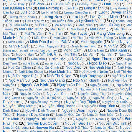
Nghĩa
(3)
Lê Tuân
(4)
Lê Văn Hiếu
(12)
Lê Văn Ngă
Lê Trung Hiếu
(1)
Lê Uyên
(1)
(3)
Lê Vinh
(4)
Linh Lan
(7)
Lin
Lê Vi Thuỷ
(1)
Lê Xuân Tiến
(1)
Lindsay Polak
(1)
Lan (Quảng Nam)
(8)
Linh Phương
(3)
Long Khánh
(4)
Linh Thy
(2)
Long Vương
(1
Lữ Hồng
(3)
Lương Duyên Thắn
luân hồi
(1)
Lư Nhất Vũ
(1)
Lương Cẩm Quyên
(1)
Lương Sơn
(27)
(3)
Lưu Ly
(6)
Lưu Quang Minh
(15)
Lương Đình Khoa
(1)
Lư
Lý Khánh Vinh
(15)
Thành Tựu
(1)
Lưu Thị Mười
(2)
Lưu Xuân Cảnh
(2)
Lý Thành Lon
M.T.N.H
(7)
(1)
Lý Thời Miễn
(1)
Mã Nhị Lan
(1)
Mạc Minh
(2)
Mạc Tố Hồng
(1)
Mạ
Mai Đức Trung
(6)
Mai Loan
(12)
Tường
(2)
Mai Hạnh
(1)
Mai Kiệm
(1)
Mai Nhật
(2
Mai Tuyết
(37)
Mang Viên Long
(63
Mai Thìn
(3)
Mai Thanh
(1)
Mai Thị Vân
(1)
Marie Hải Miên
(4)
Mẫu Đơn
(1)
Mèo Con
(1)
Mi Thu
(1)
Miên Đức Thắng
(2)
Miên Lin
Minh Đan (Lọ Lem Đất Võ)
(6)
Minh Nguyên
(15)
Minh Nguyễ
(1)
Minh Châu
(2)
Minh Vy
(25)
(3)
Minh Nguyệt
(15)
Minh Nguyệt (NT)
(1)
Minh Nhân Tông
(1)
Mỗ
Mộng Cầm
(8)
Mùa Xanh
(3
tháng một tác giả và một bài thơ hay
(2)
Mộng Nam
(1)
MỸ THUẬT
(6)
Mưa
(1)
Mường Mán
(1)
My Tiên
(1)
Mỹ Vân
(1)
Nam Art
(2)
Nam Ca
Ngàn Thương
(33)
Nam Thi
(17)
NCCGL
(4)
(1)
Năm Bửu
(1)
Nấm Độc
(1)
Ngà
Ngọc Diệp
(35)
Ngọc Bút
(8)
Đẹp Tươi
(1)
nghệ thuật.
(1)
nghiên cứu
(1)
Ngọc Thịn
Ngô Diệp
(6)
Ngô Đình Hải
(7)
(1)
Ngô Càn Chiểu
(1)
Ngô Cự Chính
(2)
Ngô Hồn
Ngô Minh Trãi
(3)
Nhung
(1)
Ngô Liêm Khoan
(1)
Ngô Nguyên Ngiễm
(1)
Ngô Thị Ho
Ngô Thuý Nga
(30)
Ngô Thị Ngọc Diệp
(10)
Ngô Thúy Nga
(16)
Ngô Thy Họ
(1)
Ngô Văn Cư
(52)
(7)
Ngô Văn Giảng
(11)
Ngô Văn Khanh
(17)
Ngô Viết Hòa
(2
Nguyễn An Bình
(70)
Nguyễn An Đình
(4)
Nguyễn
(1)
Nguyễn Ánh 9
(1)
Nguyễn B
Nguyê
Nhân
(1)
Nguyễn Bích Sao Linh
(1)
Nguyễn Bình
(1)
Nguyễn Bính Hồng Cầu
(2)
Cẩn
(26)
Nguyễn Chinh
(4)
Nguyễn Châu
(2)
Nguyễn Công Thụ
(2)
Nguyễn Côn
Nguyễ
Tùng Chinh
(1)
Nguyễn Cử Tú Quỳnh
(2)
Nguyên Diệp
(1)
Nguyễn Dũng
(1)
Duy Khương
(6)
Nguyễn Duy Thịnh
(3)
Nguyễn Duy Phương
(1)
Nguyễn Đại Duẩn
(2
Nguyễn Đặng Mừng
(3)
Nguyễn Đăng Thanh
(20)
Nguyễn Đăng Trình
(4)
Nguyễ
Nguyễn Đoan Tuyết
(25)
Đình Bảng
(1)
Nguyễn Đình Trọng
(1)
Nguyễn Đồng Bộ
Nguyễn Đức Chính
(5)
Nguyễ
Thảo
(1)
Nguyễn Đức Cơ
(1)
Nguyễn Đức Mậu
(2)
Nguyễn Đứ
Đức Minh
(6)
Nguyễn Đức Minh Hùng
(10)
Nguyễn Đức Nhân
(1)
Phú Thọ
(26)
Nguyễn Đức Quyền
(4)
Nguyễn Đức Tấn
(6)
Nguyễn Đức Tình
(4
Nguyên Hạ
(11)
Nguyễ
Nguyễn Gia Long
(1)
Nguyễn Hải Thảo
(2)
Nguyễn Hậu
(2)
Hiếu
(8)
Nguyễn Hiếu Học
(2)
Nguyễn Hòa Hiệp
(2)
Nguyễn Hoài Ân
(1)
Nguyễn Hoàn