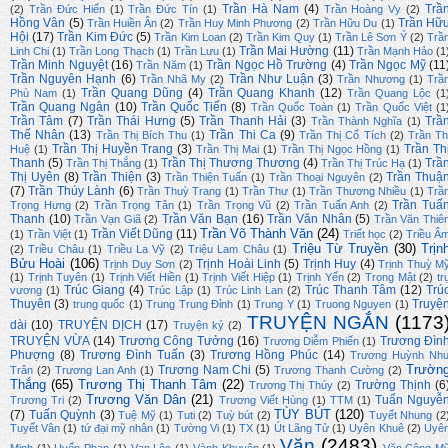
Trần Hà Nam
(4)
Trầ
(2)
Trần Đức Hiển
(1)
Trần Đức Tín
(1)
Trần Hoàng Vy
(2)
Hồng Vân
(5)
Trần Hữ
Trần Huiền Ân
(2)
Trần Huy Minh Phương
(2)
Trần Hữu Du
(1)
Hội
(17)
Trần Kim Đức
(5)
Trần Kim Loan
(2)
Trần Kim Quy
(1)
Trần Lê Sơn Ý
(2)
Trầ
Trần Mai Hường
(11)
Linh Chi
(1)
Trần Long Thạch
(1)
Trần Lưu
(1)
Trần Mạnh Hảo
(1
Trần Minh Nguyệt
(16)
Trần Ngọc Hồ Trường
(4)
Trần Ngọc Mỹ
(11
Trần Năm
(1)
Trần Nguyên Hạnh
(6)
Trần Như Luận
(3)
Trần Nhã My
(2)
Trần Nhương
(1)
Trầ
Trần Quang Dũng
(4)
Trần Quang Khanh
(12)
Phù Nam
(1)
Trần Quang Lộc
(1
Trần Quang Ngân
(10)
Trần Quốc Tiến
(8)
Trần Quốc Toàn
(1)
Trần Quốc Việt
(1
Trần Tâm
(7)
Trần Thái Hưng
(5)
Trần Thanh Hải
(3)
Trầ
Trần Thành Nghĩa
(1)
Thế Nhân
(13)
Trần Thi Ca
(9)
Trần Thị Bích Thu
(1)
Trần Thị Cổ Tích
(2)
Trần Th
Trần Thị Huyền Trang
(3)
Trần Th
Huệ
(1)
Trần Thị Mai
(1)
Trần Thị Ngọc Hồng
(1)
Thanh
(5)
Trần Thị Thương Thương
(4)
Trầ
Trần Thị Thắng
(1)
Trần Thị Trúc Hạ
(1)
Thị Uyên
(8)
Trần Thiện
(3)
Trần Thuậ
Trần Thiện Tuấn
(1)
Trần Thoại Nguyên
(2)
(7)
Trần Thúy Lành
(6)
Trần Thuỳ Trang
(1)
Trần Thư
(1)
Trần Thương Nhiều
(1)
Trầ
Trần Tuấ
Trọng Hưng
(2)
Trần Trọng Tân
(1)
Trần Trọng Vũ
(2)
Trần Tuấn Anh
(2)
Thanh
(10)
Trần Văn Bạn
(16)
Trần Văn Nhân
(5)
Trần Vạn Giã
(2)
Trần Văn Thiê
Trần Võ Thành Văn
(24)
Trần Viết Dũng
(11)
(1)
Trần Việt
(1)
Triết học
(2)
Triều Â
Triệu Từ Truyền
(30)
Trịn
(2)
Triều Châu
(1)
Triều La Vỹ
(2)
Triệu Lam Châu
(1)
Bửu Hoài
(106)
Trịnh Hoài Linh
(5)
Trịnh Huy
(4)
Trịnh Duy Sơn
(2)
Trịnh Thuỳ M
(1)
Trịnh Tuyên
(1)
Trịnh Viết Hiền
(1)
Trịnh Viết Hiệp
(1)
Trịnh Yến
(2)
Trọng Mật
(2)
tr
Trúc Giang
(4)
Trúc Thanh Tâm
(12)
Trú
vương
(1)
Trúc Lập
(1)
Trúc Linh Lan
(2)
Thuyên
(3)
Truyệ
trung quốc
(1)
Trung Trung Đỉnh
(1)
Trung Y
(1)
Truong Nguyen
(1)
TRUYỆN NGẮN
(1173
dài
(10)
TRUYỆN DỊCH
(17)
Truyện ký
(2)
TRUYỆN VỪA
(14)
Trương Công Tưởng
(16)
Trương Đìn
Trương Diễm Phiến
(1)
Phượng
(8)
Trương Đình Tuấn
(3)
Trương Hồng Phúc
(14)
Trương Huỳnh Nh
Trườn
Trương Nam Chi
(5)
Trân
(2)
Trương Lan Anh
(1)
Trương Thanh Cường
(2)
Thắng
(65)
Trương Thị Thanh Tâm
(22)
Trường Thịnh
(6
Trương Thị Thúy
(2)
Trương Văn Dân
(21)
Tuấn Nguyễ
Trương Tri
(2)
Trương Viết Hùng
(1)
TTM
(1)
TÙY BÚT
(120)
(7)
Tuấn Quỳnh
(3)
Tuệ Mỹ
(1)
Tuti
(2)
Tuỳ bút
(2)
Tuyết Nhung
(2
Tuyết Vân
(1)
tứ đại mỹ nhân
(1)
Tường Vi
(1)
TX
(1)
Út Lãng Tử
(1)
Uyên Khuê
(2)
Uyê
Văn
(2483)