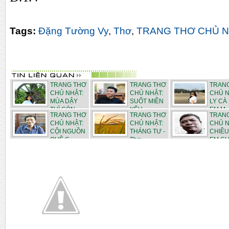
Tags:
Đặng Tường Vy
,
Thơ
,
TRANG THƠ CHỦ 
TRANG THƠ
TRANG THƠ
TRAN
CHỦ NHẬT:
CHỦ NHẬT:
CHỦ N
MÙA DẬY
SUỐT MIỀN
LY CÀ
THÌ CÒN...
YÊU -...
EM M..
TRANG THƠ
TRANG THƠ
TRAN
CHỦ NHẬT:
CHỦ NHẬT:
CHỦ N
CỘI NGUỒN
THÁNG TƯ -
CHIỀU
QUÊ C...
Thơ ...
EM CHI