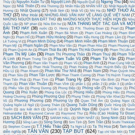
Ngưng Thu
(44)
Nguyễn Xuân Tư
(3)
Nguyệt Linh
(5)
Thủy
(1)
Nguyệt Quế
(1)
Nh
Nhã Thiên
(7)
Ngọc
(1)
nhà Thương
(1)
Nhân Hậu
(2)
NHÂN VẬT
(1)
Nhật Nguyệt Xuâ
NHỚ THUỞ Ấ
Nhật Quang
(17)
Hương
(1)
Nhất Sinh
(1)
Nhật Vũ
(1)
Nhi Hạ
(1)
THƠ
(37)
Như Hoài
(4)
NHỮNG ÁNG VĂN HAY VỀ LÀNG QUÊ VIỆT NAM
(7
NHỮNG NGƯỜI BẠN ĐÂT THỦ
(6)
NHỮNG NGƯỜI THỰC HIỆN HQN
(5)
Nôn
NỬA THÁNG MỘT TÁC GIẢ VÀ MỘ
Quốc Lập
(2)
NP phan
(1)
Nửa Đời hư
(1)
BÀI THƠ HAY
(38)
Phạ
nước
(1)
O. Henry
(1)
P.N. Thường Đoan
(1)
Pearl
(1)
Ánh
(34)
Phạm Anh Xuân
(3)
Phạm Bá Nhơn
(2)
Phạm Cao Hoàng
(1)
Phạm Đìn
Phạm Hữu Hoàng
(20)
Nghi
(1)
Phạm Hổ
(1)
Phạm Kiều Hưng
(1)
Phạm Lâm
(1)
Phạ
Phạm Minh Dũng
(14)
Phạm Minh Hiền
(9)
Phạm Minh Thuận
(10
Lê Tường Vi
(1)
Phạm Ngân
(3)
Phạm Mỹ
(1)
Phạm Như Vân
(1)
Phạm Phan Hòa
(1)
Phạm Phương La
Phạm Thái Ba
(4)
Phạm Thị Hải Dương
(9)
(1)
Phạm Quỳnh An
(1)
Phạm Thị Liên
(1
Phạm Thị Mỹ Liên
(30)
Phạm Thị Phương Thảo
(3)
Phạm Thuý
(6)
Phạm Trầ
Phạm Tuấn Vũ
(29)
Phạm Tử Văn
(21)
Ái Linh
(4)
Phạ
Phạm Trung Tín
(2)
Văn Phương
(16)
Phan Anh
(12)
Phạm Văn Thạnh
(1)
Phạm Vũ
(1)
Phan Cung Việt
(1
Phan Đức Nam
(1)
Phan Hoài Thương
(1)
Phan Hoàng
(2)
Phan Huỳnh Điểu
(1)
Pha
Phan Mai Thư Nhã
(6)
Phan Nam
(20)
Hữu Lý
(1)
Phan Khanh
(2)
Phan Quỳnh Nh
Phan Tấn Lược
(6)
(1)
Phan Sửu
(1)
Phan Thanh Cương
(2)
Phan Thị Huỳnh Trang
(2
Phan Trang Hy
(25)
Phan Tiên Phát
(1)
Phan Tình
(1)
Phan Văn Bình
(1)
Phan Vă
Phan Văn Thuần
(3)
Thạnh
(1)
Phan Vĩnh
(1)
phần 1
(1)
phần 2
(1)
phần 3
(1)
phần 
Phỏng vấn
(7)
Ph
(1)
Phiêu Vân
(1)
Phong Dương
(2)
Phong Điệp
(1)
Phú Ngọc
(1)
Quang
(3)
Phú Xuân
(8)
Phùng Hiếu
(10)
Phùng Gia Lộc
(1)
Phùng Hiệu
(1)
Phùn
Phùng Phương Quý
(7)
Hoàng Chương
(1)
Phụng Thiên
(1)
Phùng Văn Khai
(1)
Phướ
Phương Phương
(10)
Phương Uy
(5)
Vũ
(1)
Quan Thế Âm
(1)
Quảng Ngọc
(1
Quang Tuấn Dũng
(9)
Quảng Ngôn Lê Ngữ
(1)
Quang Thám
(1)
Quốc Hùng
(2)
Quố
Quỳnh Nga
(16)
Tuyên
(1)
quy luật dịch
(1)
Quỳnh Lệ
(1)
Quỳnh Trâm
(1)
Raso
Rêu (Cao Hoàng Từ Đoan
Helmandollar
(1)
Raymond Carver
(1)
Raymond Thư
(1)
SÁCH BẠN VĂN
(71)
(13)
Song Ninh
(11)
Sôn
SARAH HALL
(1)
SINH NHẬT
(1)
Hương
(11)
Sông Song
(8)
Sơn Trần
(15)
Sông Lam
(1)
Sơn Tịnh
(2)
Sruthi Thekkia
T.T.Hiếu Thảo
(22)
Tạ Thị Hoa
(14)
Tam quố
(1)
Stephen Crane
(1)
Tạ Nghi Lễ
(1)
TẢN VĂN
(230)
TẠP BÚT
(624)
diễn nghĩa
(4)
TẠ
Tạp chí Văn Mới
(1)