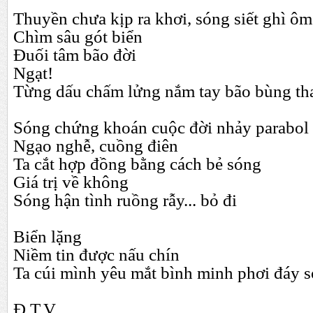
Thuyền chưa kịp ra khơi, sóng siết ghì 
Chìm sâu gót biển
Đuối tâm bão đời
Ngạt!
Từng dấu chấm lửng nắm tay bão bùng tha
Sóng chứng khoán cuộc đời nhảy parabol
Ngạo nghễ, cuồng điên
Ta cắt hợp đồng bằng cách bẻ sóng
Giá trị về không
Sóng hận tình ruồng rẫy... bỏ đi
Biển lặng
Niềm tin được nấu chín
Ta cúi mình yêu mắt bình minh phơi đáy s
Đ.T.V