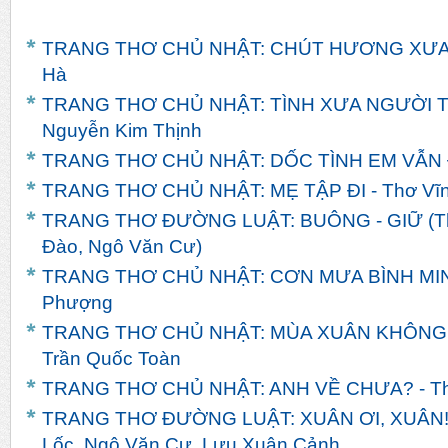
TRANG THƠ CHỦ NHẬT: CHÚT HƯƠNG XƯA - 
Hà
TRANG THƠ CHỦ NHẬT: TÌNH XƯA NGƯỜI TH
Nguyễn Kim Thịnh
TRANG THƠ CHỦ NHẬT: DỐC TÌNH EM VẪN ĐỢ
TRANG THƠ CHỦ NHẬT: MẸ TẬP ĐI - Thơ Vĩn
TRANG THƠ ĐƯỜNG LUẬT: BUÔNG - GIỮ (Th
Đào, Ngô Văn Cư)
TRANG THƠ CHỦ NHẬT: CƠN MƯA BÌNH MINH
Phượng
TRANG THƠ CHỦ NHẬT: MÙA XUÂN KHÔNG
Trần Quốc Toàn
TRANG THƠ CHỦ NHẬT: ANH VỀ CHƯA? - T
TRANG THƠ ĐƯỜNG LUẬT: XUÂN ƠI, XUÂN! -
Lốc, Ngô Văn Cư, Lưu Xuân Cảnh