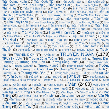
Trần Quang Ngân
(10)
Trần Quốc Tiến
(8)
Trần Quốc Toàn
(1)
Trần Quốc Việt
(1
Trần Tâm
(7)
Trần Thái Hưng
(5)
Trần Thanh Hải
(3)
Trầ
Trần Thành Nghĩa
(1)
Thế Nhân
(13)
Trần Thi Ca
(9)
Trần Thị Bích Thu
(1)
Trần Thị Cổ Tích
(2)
Trần Th
Trần Thị Huyền Trang
(3)
Trần Th
Huệ
(1)
Trần Thị Mai
(1)
Trần Thị Ngọc Hồng
(1)
Thanh
(5)
Trần Thị Thương Thương
(4)
Trầ
Trần Thị Thắng
(1)
Trần Thị Trúc Hạ
(1)
Thị Uyên
(8)
Trần Thiện
(3)
Trần Thuậ
Trần Thiện Tuấn
(1)
Trần Thoại Nguyên
(2)
(7)
Trần Thúy Lành
(6)
Trần Thuỳ Trang
(1)
Trần Thư
(1)
Trần Thương Nhiều
(1)
Trầ
Trần Tuấ
Trọng Hưng
(2)
Trần Trọng Tân
(1)
Trần Trọng Vũ
(2)
Trần Tuấn Anh
(2)
Thanh
(10)
Trần Văn Bạn
(16)
Trần Văn Nhân
(5)
Trần Vạn Giã
(2)
Trần Văn Thiê
Trần Võ Thành Văn
(24)
Trần Viết Dũng
(11)
(1)
Trần Việt
(1)
Triết học
(2)
Triều Â
Triệu Từ Truyền
(30)
Trịn
(2)
Triều Châu
(1)
Triều La Vỹ
(2)
Triệu Lam Châu
(1)
Bửu Hoài
(106)
Trịnh Hoài Linh
(5)
Trịnh Huy
(4)
Trịnh Duy Sơn
(2)
Trịnh Thuỳ M
(1)
Trịnh Tuyên
(1)
Trịnh Viết Hiền
(1)
Trịnh Viết Hiệp
(1)
Trịnh Yến
(2)
Trọng Mật
(2)
tr
Trúc Giang
(4)
Trúc Thanh Tâm
(12)
Trú
vương
(1)
Trúc Lập
(1)
Trúc Linh Lan
(2)
Thuyên
(3)
Truyệ
trung quốc
(1)
Trung Trung Đỉnh
(1)
Trung Y
(1)
Truong Nguyen
(1)
TRUYỆN NGẮN
(1173
dài
(10)
TRUYỆN DỊCH
(17)
Truyện ký
(2)
TRUYỆN VỪA
(14)
Trương Công Tưởng
(16)
Trương Đìn
Trương Diễm Phiến
(1)
Phượng
(8)
Trương Đình Tuấn
(3)
Trương Hồng Phúc
(14)
Trương Huỳnh Nh
Trườn
Trương Nam Chi
(5)
Trân
(2)
Trương Lan Anh
(1)
Trương Thanh Cường
(2)
Thắng
(65)
Trương Thị Thanh Tâm
(22)
Trường Thịnh
(6
Trương Thị Thúy
(2)
Trương Văn Dân
(21)
Tuấn Nguyễ
Trương Tri
(2)
Trương Viết Hùng
(1)
TTM
(1)
TÙY BÚT
(120)
(7)
Tuấn Quỳnh
(3)
Tuệ Mỹ
(1)
Tuti
(2)
Tuỳ bút
(2)
Tuyết Nhung
(2
Tuyết Vân
(1)
tứ đại mỹ nhân
(1)
Tường Vi
(1)
TX
(1)
Út Lãng Tử
(1)
Uyên Khuê
(2)
Uyê
Văn
(2483)
Minh
(1)
Uyển Phan
(1)
Vạn Lộc
(1)
Vành Khuyên
(1)
Văn Công M
văn hóa truyền thống
(5)
Văn học nước ngoài
(13)
(2)
Văn Lưu
(1)
Văn Nguyên
(1
Vă
Văn Nguyên Lương
(7)
Văn Nhược Ba
(1)
Văn Thạnh
(2)
Văn Thành Lê
(1)
Thắng
(23)
Vân Ph
Vân Đồn
(3)
Vân Giang
(12)
Văn Trọng Hùng
(1)
Vân Khanh
(2)
(32)
Vân Tùng
(2)
Vi Ánh Ngọc
(2)
Vi Quốc Hiệp
(1)
Victor Remizov
(1)
VIDEO CLIP
(2
Viễn Trình
(25)
Vĩn
Vĩnh Sơn
(7)
Việt Quỳnh
(1)
Việt Trang
(1)
Việt Trương
(1)
Thông
(43)
Vĩnh Tuy
(21)
Võ Chân Cửu
(17)
Võ Chí Nhất
(3)
Võ Bá Cường
(1)
V