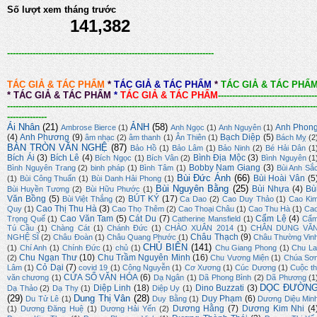
Số lượt xem tháng trước
141,382
-------------------------------------------------------------------------
TÁC GIẢ & TÁC PHẨM
*
TÁC GIẢ & TÁC PHẨM
*
TÁC GIẢ & TÁC PHẨ
*
TÁC GIẢ & TÁC PHẨM
*
TÁC GIẢ & TÁC PHẨM
-----------------------------------
-------------------------------------------------------------------------------------------------------------
--------------
Ái Nhân
(21)
ẢNH
(58)
Anh Phon
Ambrose Bierce
(1)
Anh Ngọc
(1)
Anh Nguyên
(1)
(4)
Anh Phương
(9)
Bạch Diệp
(5)
âm nhạc
(2)
âm thanh
(1)
Ân Thiên
(1)
Bách Mỵ
(2
BÀN TRÒN VĂN NGHỆ
(87)
Bảo Hồ
(1)
Bảo Lâm
(1)
Bảo Ninh
(2)
Bé Hải Dân
(1
Bích Ái
(3)
Bích Lê
(4)
Bình Địa Mộc
(3)
Bích Ngọc
(1)
Bích Vân
(2)
Bình Nguyên
(1
Bobby Nam Giang
(3)
Bình Nguyên Trang
(2)
binh pháp
(1)
Bình Tâm
(1)
Bùi Anh Sắ
Bùi Đức Ánh
(66)
Bùi Hoài Vân
(5
(1)
Bùi Công Thuấn
(1)
Bùi Danh Hải Phong
(1)
Bùi Nguyên Bằng
(25)
Bùi Nhựa
(4)
Bù
Bùi Huyền Tương
(2)
Bùi Hữu Phước
(1)
Văn Bồng
(5)
BÚT KÝ
(17)
Bùi Việt Thắng
(2)
Ca Dao
(2)
Cao Duy Thảo
(1)
Cao Ki
Cao Thị Thu Hà
(3)
Quy
(1)
Cao Thọ Thêm
(2)
Cao Thoại Châu
(1)
Cao Thu Hà
(1)
Ca
Cao Văn Tam
(5)
Cát Du
(7)
Cẩm Lệ
(4)
Trọng Quế
(1)
Catherine Mansfield
(1)
Cẩ
Tú Cầu
(1)
Chàng Cát
(1)
Chánh Đức
(1)
CHÀO XUÂN 2014
(1)
CHÂN DUNG VĂ
Châu Thạch
(9)
NGHỆ SĨ
(2)
Châu Đoàn
(1)
Châu Quang Phước
(1)
Châu Thường Vin
CHỦ BIÊN
(141)
(1)
Chí Anh
(1)
Chính Đức
(1)
chủ
(1)
Chu Giang Phong
(1)
Chu La
Chu Ngạn Thư
(10)
Chu Trầm Nguyên Minh
(16)
(2)
Chu Vương Miện
(1)
Chúa Sơ
Cỏ Dại
(7)
Lâm
(1)
covid 19
(1)
Công Nguyễn
(1)
Cơ Xương
(1)
Cúc Dương
(1)
Cuộc th
CỬA SỔ VĂN HÓA
(6)
văn chương
(1)
Dạ Ngân
(1)
Dã Phong Bình
(2)
Dã Phương
(1
DỌC ĐƯỜN
Diệp Linh
(18)
Dino Buzzati
(3)
Dạ Thảo
(2)
Dạ Thy
(1)
Diệp Uy
(1)
(29)
Dung Thị Vân
(28)
Duy Phạm
(6)
Du Tử Lê
(1)
Duy Bằng
(1)
Dương Diệu Min
Dương Hằng
(7)
Dương Kim Nhi
(4
(1)
Dương Đăng Huệ
(1)
Dương Hải Yến
(2)