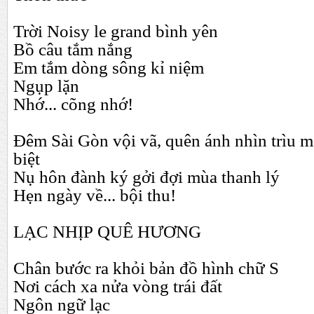
Trời Noisy le grand bình yên
Bồ câu tắm nắng
Em tắm dòng sông kỉ niệm
Ngụp lặn
Nhớ... cõng nhớ!
Đêm Sài Gòn vội vã, quên ánh nhìn trìu m
biệt
Nụ hôn đành ký gởi đợi mùa thanh lý
Hẹn ngày về... bội thu!
LẠC NHỊP QUÊ HƯƠNG
Chân bước ra khỏi bản đồ hình chữ S
Nơi cách xa nửa vòng trái đất
Ngôn ngữ lạc