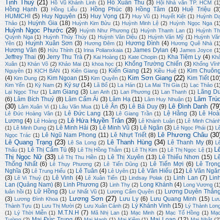
Tịnh Thuỷ
(21)
Hồ Xuân Thu
(3)
Hồ Vũ Khánh Linh
(1)
Hội Nhà văn TP. HCM
(1
Hồng Hạnh
(3)
Hồng Phúc
(8)
Hồng Tâm
(10)
Huệ Triệu
(3
Hồng Liễu
(1)
HUMICHI
(5)
Huy Nguyên
(15)
Huy Vọng
(17)
Huy Vũ
(1)
Huyết Kiệt
(1)
Huỳnh D
Huỳnh Gia
(18)
Thảo
(1)
Huỳnh Kim Bửu
(1)
Huỳnh Minh Lệ
(2)
Huỳnh Ngọc Nga
(1
Huỳnh Ngọc Phước
(29)
Huỳnh Như Phương
(1)
Huỳnh Thanh Lan
(1)
Huỳnh Th
Quỳnh Nga
(1)
Huỳnh Thúy Thúy
(1)
Huỳnh Văn Diệu
(1)
Huỳnh Văn Mỹ
(1)
Huỳnh Vă
Huỳnh Xuân Sơn
(3)
Hương Đình
(4)
Yên
(1)
Hương Đêm
(1)
Hương Quê Nhà
(1
Hương Văn
(6)
James Dylan
(4)
Hửu Thỉnh
(1)
Irina Polianxkaia
(1)
James Joyce
(1
Jeffrey Thai
(9)
Jerry Thu Trà
(7)
Kha Tiệm Ly
(4)
Kai Hoàng
(1)
Kate Chopin
(1)
Kh
Khổng Trường Chiến
(3)
Xuân
(1)
Khán Võ
(2)
Khảo Mai
(1)
khoa học
(1)
Khổng Vĩn
Kiến Giang
(12)
Kim Chuôn
Nguyên
(1)
KỊCH BẢN
(1)
Kiên Giang
(1)
Kiều Huệ
(1)
Kim Sơn Giang
(22)
(4)
Kim Ngoan
(15)
Kim Tiết
(10
Kim Dung
(2)
Kim Quyên
(1)
Ký sự
(14)
Kim Yến
(1)
Kỳ Nam
(2)
Lã Bố
(1)
La Hán
(1)
La Mai Thi Gia
(1)
Lạc Thảo
(1
Lam Giang
(3)
Lãng D
Lại Ngọc Thư
(1)
Lan Anh
(1)
Lan Phương
(1)
Lan Thanh
(1)
Lâm Trú
(6)
Lâm Bích Thuỷ
(8)
Lâm Cẩm Ái
(3)
Lâm Hạ
(11)
Lâm Huy Nhuận
(1)
(30)
Lê Đình Danh
(79
Lê Ân
(5)
Lê Bá Duy
(9)
Lâm Xuân Vi
(1)
Lâu Văn Mua
(1)
Lê Đức Lang
(13)
Lệ Hằng
(3)
Lê Hoà
Lê Đức Hoàng Vân
(1)
Lê Giang Trần
(1)
Lê Hứa Huyền Trân
(39)
Lương
(4)
Lê Hoàng
(2)
Lê Khánh Luận
(1)
Lê Minh Chán
Lê Minh Hải
(3)
Lê Minh Vũ
(3)
Lê Ngân
(3)
(1)
Lê Minh Dung
(2)
Lê Ngọc Phái
(1)
L
Lê Phương Châu
(30
Lê Ngũ Nam Phong
(11)
Lê Nhựt Triết
(8)
Ngọc Trác
(1)
Lê Quang Trạng
(23)
Lê Thanh Hùng
(34)
Lê Thanh My
(8)
Lê Sa Long
(2)
L
L
Lê Thị Cẩm Tú
(6)
Thấu
(1)
Lê Thị Hồng Thắm
(1)
Lê Thị Kim
(1)
Lê Thị Ngọc Lệ
(1)
Thị Ngọc Nữ
(33)
Lê Thị Xuyên
(13)
Lê Thiếu Nhơn
(15)
L
Lê Thị Thu Hiền
(1)
Thống Nhất
(6)
Lê Tiến Mợi
(6)
Lê Trọn
Lê Thụy Phương
(2)
Lê Tiến Dũng
(1)
Nghĩa
(3)
Lê Tuân
(4)
Lê Văn Hiếu
(12)
Lê Văn Ngă
Lê Trung Hiếu
(1)
Lê Uyên
(1)
(3)
Lê Vinh
(4)
Linh Lan
(7)
Lin
Lê Vi Thuỷ
(1)
Lê Xuân Tiến
(1)
Lindsay Polak
(1)
Lan (Quảng Nam)
(8)
Linh Phương
(3)
Long Khánh
(4)
Linh Thy
(2)
Long Vương
(1
Lữ Hồng
(3)
Lương Duyên Thắn
luân hồi
(1)
Lư Nhất Vũ
(1)
Lương Cẩm Quyên
(1)
Lương Sơn
(27)
(3)
Lưu Ly
(6)
Lưu Quang Minh
(15)
Lương Đình Khoa
(1)
Lư
Lý Khánh Vinh
(15)
Thành Tựu
(1)
Lưu Thị Mười
(2)
Lưu Xuân Cảnh
(2)
Lý Thành Lon
M.T.N.H
(7)
(1)
Lý Thời Miễn
(1)
Mã Nhị Lan
(1)
Mạc Minh
(2)
Mạc Tố Hồng
(1)
Mạ
Mai Đức Trung
(6)
Mai Loan
(12)
Tường
(2)
Mai Hạnh
(1)
Mai Kiệm
(1)
Mai Nhật
(2