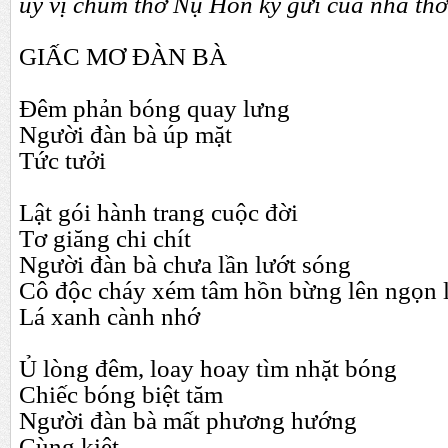
uý vị chùm thơ Nụ Hôn ký gửi của nhà th
GIẤC MƠ ĐÀN BÀ
Đêm phản bóng quay lưng
Người đàn bà úp mặt
Tức tưởi
Lật gói hành trang cuộc đời
Tơ giăng chi chít
Người đàn bà chưa lần lướt sóng
Cô độc cháy xém tâm hồn bừng lên ngọn 
Lá xanh cành nhớ
Ủ lòng đêm, loay hoay tìm nhặt bóng
Chiếc bóng biệt tăm
Người đàn bà mất phương hướng
Cùng kiệt