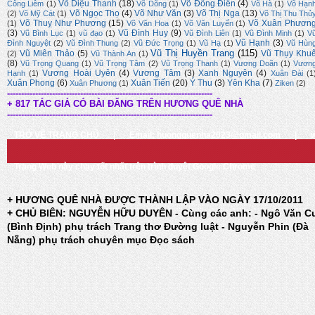
Võ Diệu Thanh
(18)
Võ Đông Điền
(4)
Công Liêm
(1)
Võ Dõng
(1)
Võ Hà
(1)
Võ Hạn
Võ Ngọc Thọ
(4)
Võ Như Văn
(3)
Võ Thị Nga
(13)
(2)
Võ Mỹ Cát
(1)
Võ Thị Thu Thủ
Võ Thuỵ Như Phương
(15)
Võ Xuân Phươn
(1)
Võ Văn Hoa
(1)
Võ Văn Luyến
(1)
(3)
Vũ Đình Huy
(9)
Vũ Bình Lục
(1)
vũ đạo
(1)
Vũ Đình Liên
(1)
Vũ Đình Minh
(1)
V
Vũ Hạnh
(3)
Đình Nguyệt
(2)
Vũ Đình Thung
(2)
Vũ Đức Trọng
(1)
Vũ Hạ
(1)
Vũ Hùn
Vũ Thị Huyền Trang
(115)
Vũ Miên Thảo
(5)
Vũ Thụy Khu
(2)
Vũ Thành An
(1)
(8)
Vũ Trọng Quang
(1)
Vũ Trọng Tâm
(2)
Vũ Trọng Thanh
(1)
Vương Doãn
(1)
Vươn
Vương Hoài Uyên
(4)
Vương Tâm
(3)
Xanh Nguyên
(4)
Hạnh
(1)
Xuân Đài
(1
Xuân Phong
(6)
Xuân Tiến
(20)
Ý Thu
(3)
Yên Kha
(7)
Xuân Phương
(1)
Ziken
(2)
-------------------------------------------------------------------------
+ 817 TÁC GIẢ CÓ BÀI ĐĂNG TRÊN HƯƠNG QUÊ NHÀ
-------------------------------------------------------------------------
TRỞ VỀ TRANG CHỦ
|
Email: huongquenha2023@gmail.com
|
Trang Web này chạy tốt nhất trên trình duyệt Google Chrome
+ HƯƠNG QUÊ NHÀ ĐƯỢC THÀNH LẬP VÀO NGÀY 17/10/2011
+ CHỦ BIÊN: NGUYỄN HỮU DUYÊN - Cùng các anh: - Ngô Văn C
(Bình Định) phụ trách Trang thơ Đường luật - Nguyễn Phin (Đà
Nẵng) phụ trách chuyên mục Đọc sách