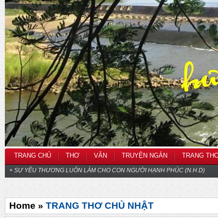
TRANG CHỦ
THƠ
VĂN
TRUYỆN NGẮN
TRANG TH
+ SỰ YÊU THƯƠNG LUÔN LÀM CHO CON NGƯỜI HẠNH PHÚC (N.H.D)
Home »
TRANG THƠ CHỦ NHẬT