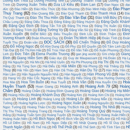
Dương Thành Thái
(3)
Dương Kim Thoa
(1)
Dương Phương Vinh
(1)
Dương Thị Yế
Dương Xuân Triều
(6)
Dzạ Lữ Kiều
(6)
Đàm Lan
(17)
Trinh
(2)
Đan Ngọc
(2)
đạ
Đào Phạ
đức
(2)
Đào Hiền
(2)
Đào Hữu Thức
(2)
Đào Khương
(2)
Đào Minh Hiệp
(2)
Thuỳ Trang
(82)
Đào Thanh Hoà
(14)
Đào Quang Bắc
(1)
Đào Quý Thạnh
(1)
Đà
Đào Văn Đạt
(31)
Đào Thị Thu Hiền
(3)
Đào Viết Bửu
(7)
Thị Quý Thanh
(1)
Đặn
Đặng Quốc Khán
Châu Long
(1)
Đặng Diệu Thoa
(1)
Đăng Đăng
(1)
Đăng Huỳnh
(1)
(8)
Đặng Quý Địch
(3)
Đặng Tấn Tới
(2)
Đặng Thị Hoa
(2)
Đặng Thị Xuân
(1)
Đặn
Đặng Tường Vy
(3)
Đặn
Toán
(1)
Đăng Trình
(1)
Đặng Văn Sử
(1)
Đặng Việt Trinh
(1)
Xuân Xuyến
(9)
Đin
ĐIỂM BÁO
(2)
Điêu Thuyền
(1)
Đinh Lốc
(2)
Đình Thậm
(1)
Vương Khanh
(4)
Đoàn Thị Minh Hiệp
(4)
Đoàn Khương Duy
(1)
Đoàn Tình
(1)
Đoà
ĐỌC SÁCH
(30)
Đỗ Chiến Thắng
(6)
Đỗ Duy Hoàn
Tuyết Thu
(1)
Đoản văn
(1)
(15)
Đỗ Hồng Ngọc
(5)
Đỗ KIm Dung
(1)
Đỗ Phu
(1)
Đỗ Quyên
(2)
Đỗ Tâm Linh
(1)
Đ
Tấn Đạt
(2)
Đỗ Thị Kim Hải
(2)
Đỗ Trúc Hàn
(1)
Đỗ Văn Tiến
(1)
Đỗ Xuân Phương
(1)
Đứ
Đức Tiên
(3)
Elena Pucillo Truong
(6)
Gian
Linh
(1)
gan jing world
(1)
Ghi chép
(2)
Đình
(8)
Giang Hiền Sơn
(6)
Giáo dục
(1)
Guy de Maupassant
(1)
Hà Đoàn
(2)
Hạ L
Hạ Thi
(3)
(1)
Hà Nguyên
(2)
Hà Nhi
(1)
Hà Nhữ Uyên
(2)
Hà Phi Phượng
(1)
Hà Thị Th
Hải Miên
(3)
Hả
Hằng
(1)
Hà Tùng Sơn
(1)
Hải Điểu
(1)
Hải Phong
(2)
Hải Thăng
(1)
Thuỵ
(6)
Hàn Du Tử
(17)
Hải Yến
(2)
Hàm Sơn
(1)
Hàn Dã Thảo
(2)
Hàn Hữu Yên
(1
Hàn Phong Vũ
(19)
Hàn Lâm
(1)
Hãn Nguyên Nguyễn Nhã
(1)
Hàn Nguyệt
(1)
Hàn Tí
(1)
Hạng Vũ
(1)
Hậu Cốc Ngang
(1)
Hậu Đậu
(1)
Hiếu Dũng
(1)
Hoa Hướng Dương
(1
Hoà
Hoa Tím Buồn
(4)
Hoà Văn
(10)
Hoa Mai
(2)
Hoa Tuyết
(2)
Hoa Xuyến Chi
(1)
Huyền Thanh
(53)
Hoàng Anh 79
(26)
Hoàn
Hoàng Anh
(6)
Hoan Giang
(1)
Chẩm
(53)
Hoàng Giao
(4)
Hoàng Hạ Miê
Hoàng Chẫm
(1)
Hoàng Đình Quang
(2)
(6)
Hoàng Khánh Duy
(5)
Hoàng Hữu
(1)
Hoàng Kim
(1)
Hoàng Kim Chi
(1)
Hoàng Ki
Hoàng Linh
(6)
Hoàng Lộc
(8)
Oanh
(2)
Hoàng Long
(2)
Hoàng Mẫn
(1)
Hoàng Min
Hoàng Ngọc Xuân
(4)
Tường
(2)
Hoàng Nghĩa Lược
(1)
Hoàng Nguyên
(1)
Hoàng Ph
Hoàng Thị Nhã
(8)
Ngọc Tường
(1)
Hoàng Thảo Chi
(1)
Hoàng Thị Bích Hà
(1)
Hoàn
Hoàng Trọng Quý
(9)
Thị Thu Thủy
(2)
Hoàng Trang
(1)
Hoàng Trần
(1)
Hoàng Trọn
thắng
(1)
Hoàng Tuấn Sơn
(1)
Hoàng Tuyên
(2)
Hoàng Vũ Thuật
(1)
Hoàng Xuân Hiến
(1
Hồ Bích Ngọc
(4)
Hoàng Xuân Niên
(1)
Hồ Bích Vân
(2)
Hồ Đắc Thiếu Anh
(1)
Hồ Hải
(2
H
Hồ Lê Diêm
(1)
Hồ Nam
(1)
Hồ Ngọc Diệp
(1)
Hồ Nhật Quang
(1)
Hồ Sĩ Duy
(1)
H
Thanh Ngân
(10)
Hồ Thế Phất
(3)
Hồ Thế Hà
(2)
Hồ Thế Sinh
(1)
Hồ Tĩnh Tâm
(1)