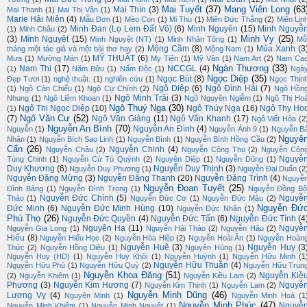
Mai Tuyết
(37)
Mang Viên Long
(63
Mai Thìn
(3)
Mai Thanh
(1)
Mai Thị Vân
(1)
Marie Hải Miên
(4)
Mẫu Đơn
(1)
Mèo Con
(1)
Mi Thu
(1)
Miên Đức Thắng
(2)
Miên Lin
Minh Đan (Lọ Lem Đất Võ)
(6)
Minh Nguyên
(15)
Minh Nguyễ
(1)
Minh Châu
(2)
Minh Vy
(25)
(3)
Minh Nguyệt
(15)
Minh Nguyệt (NT)
(1)
Minh Nhân Tông
(1)
Mỗ
Mộng Cầm
(8)
Mùa Xanh
(3
tháng một tác giả và một bài thơ hay
(2)
Mộng Nam
(1)
MỸ THUẬT
(6)
Mưa
(1)
Mường Mán
(1)
My Tiên
(1)
Mỹ Vân
(1)
Nam Art
(2)
Nam Ca
Ngàn Thương
(33)
Nam Thi
(17)
NCCGL
(4)
(1)
Năm Bửu
(1)
Nấm Độc
(1)
Ngà
Ngọc Diệp
(35)
Ngọc Bút
(8)
Đẹp Tươi
(1)
nghệ thuật.
(1)
nghiên cứu
(1)
Ngọc Thịn
Ngô Diệp
(6)
Ngô Đình Hải
(7)
(1)
Ngô Càn Chiểu
(1)
Ngô Cự Chính
(2)
Ngô Hồn
Ngô Minh Trãi
(3)
Nhung
(1)
Ngô Liêm Khoan
(1)
Ngô Nguyên Ngiễm
(1)
Ngô Thị Ho
Ngô Thuý Nga
(30)
Ngô Thị Ngọc Diệp
(10)
Ngô Thúy Nga
(16)
Ngô Thy Họ
(1)
Ngô Văn Cư
(52)
(7)
Ngô Văn Giảng
(11)
Ngô Văn Khanh
(17)
Ngô Viết Hòa
(2
Nguyễn An Bình
(70)
Nguyễn An Đình
(4)
Nguyễn
(1)
Nguyễn Ánh 9
(1)
Nguyễn B
Nguyê
Nhân
(1)
Nguyễn Bích Sao Linh
(1)
Nguyễn Bình
(1)
Nguyễn Bính Hồng Cầu
(2)
Cẩn
(26)
Nguyễn Chinh
(4)
Nguyễn Châu
(2)
Nguyễn Công Thụ
(2)
Nguyễn Côn
Nguyễ
Tùng Chinh
(1)
Nguyễn Cử Tú Quỳnh
(2)
Nguyên Diệp
(1)
Nguyễn Dũng
(1)
Duy Khương
(6)
Nguyễn Duy Thịnh
(3)
Nguyễn Duy Phương
(1)
Nguyễn Đại Duẩn
(2
Nguyễn Đặng Mừng
(3)
Nguyễn Đăng Thanh
(20)
Nguyễn Đăng Trình
(4)
Nguyễ
Nguyễn Đoan Tuyết
(25)
Đình Bảng
(1)
Nguyễn Đình Trọng
(1)
Nguyễn Đồng Bộ
Nguyễn Đức Chính
(5)
Nguyễ
Thảo
(1)
Nguyễn Đức Cơ
(1)
Nguyễn Đức Mậu
(2)
Nguyễn Đứ
Đức Minh
(6)
Nguyễn Đức Minh Hùng
(10)
Nguyễn Đức Nhân
(1)
Phú Thọ
(26)
Nguyễn Đức Quyền
(4)
Nguyễn Đức Tấn
(6)
Nguyễn Đức Tình
(4
Nguyên Hạ
(11)
Nguyễ
Nguyễn Gia Long
(1)
Nguyễn Hải Thảo
(2)
Nguyễn Hậu
(2)
Hiếu
(8)
Nguyễn Hiếu Học
(2)
Nguyễn Hòa Hiệp
(2)
Nguyễn Hoài Ân
(1)
Nguyễn Hoàn
Nguyễn Huệ
(3)
Nguyễn Huy
(3
Thức
(2)
Nguyễn Hồng Diệu
(1)
Nguyên Hùng
(1)
Nguyễn Huy (HD)
(1)
Nguyễn Huy Khôi
(1)
Nguyễn Huỳnh
(1)
Nguyễn Hữu Minh
(1
Nguyễn Hữu Thuần
(4)
Nguyễn Hữu Phú
(1)
Nguyễn Hữu Quý
(2)
Nguyễn Hữu Trun
Nguyễn Khoa Đăng
(51)
Nguyễn Kiề
(2)
Nguyễn Khiêm
(1)
Nguyễn Kiều Lam
(2)
Phương
(3)
Nguyễn Kim Hương
(7)
Nguyễ
Nguyễn Kim Thịnh
(1)
Nguyễn Lam
(2)
Nguyễn Minh Dũng
(46)
Lương Vỵ
(4)
Nguyên Minh
(1)
Nguyễn Minh Hoà
(1
Nguyễn Minh Phúc
(47)
Nguyễ
Nguyễn Minh Khiêm
(1)
Nguyễn Minh Nguyệt
(1)