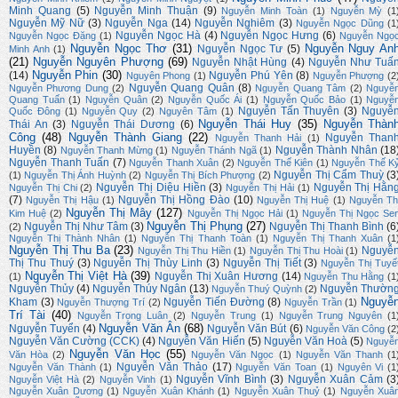
Minh Quang
(5)
Nguyễn Minh Thuận
(9)
Nguyễn Minh Toàn
(1)
Nguyễn Mỳ
(1
Nguyễn Mỹ Nữ
(3)
Nguyễn Nga
(14)
Nguyễn Nghiêm
(3)
Nguyễn Ngọc Dũng
(1
Nguyễn Ngọc Hà
(4)
Nguyễn Ngọc Hưng
(6)
Nguyễn Ngọc Đặng
(1)
Nguyễn Ngọ
Nguyễn Ngọc Thơ
(31)
Nguyễn Nguy An
Nguyễn Ngọc Tư
(5)
Minh Anh
(1)
(21)
Nguyễn Nguyên Phượng
(69)
Nguyễn Nhật Hùng
(4)
Nguyễn Như Tuấ
Nguyễn Phin
(30)
(14)
Nguyễn Phú Yên
(8)
Nguyên Phong
(1)
Nguyễn Phượng
(2
Nguyễn Quang Quân
(8)
Nguyễn Phương Dung
(2)
Nguyễn Quang Tâm
(2)
Nguyễ
Quang Tuấn
(1)
Nguyễn Quân
(2)
Nguyễn Quốc Ái
(1)
Nguyễn Quốc Bảo
(1)
Nguyễ
Nguyễn Tấn Thuyên
(3)
Nguyễ
Quốc Đông
(1)
Nguyễn Quy
(2)
Nguyên Tâm
(1)
Nguyễn Thái Huy
(35)
Nguyễn Thàn
Thái An
(3)
Nguyễn Thái Dương
(6)
Công
(48)
Nguyễn Thành Giang
(22)
Nguyễn Than
Nguyễn Thanh Hải
(1)
Huyền
(8)
Nguyễn Thành Nhân
(18
Nguyễn Thanh Mừng
(1)
Nguyễn Thánh Ngã
(1)
Nguyễn Thanh Tuấn
(7)
Nguyễn Thanh Xuân
(2)
Nguyễn Thế Kiên
(1)
Nguyễn Thế K
Nguyễn Thị Cẩm Thuỳ
(3
(1)
Nguyễn Thị Ánh Huỳnh
(2)
Nguyễn Thị Bích Phượng
(2)
Nguyễn Thị Diệu Hiền
(3)
Nguyễn Thị Hằn
Nguyễn Thị Chi
(2)
Nguyễn Thị Hải
(1)
(7)
Nguyễn Thị Hồng Đào
(10)
Nguyễn Thị Hậu
(1)
Nguyễn Thị Huệ
(1)
Nguyễn Th
Nguyễn Thị Mây
(127)
Kim Huệ
(2)
Nguyễn Thị Ngọc Hải
(1)
Nguyễn Thị Ngọc Se
Nguyễn Thị Phụng
(27)
Nguyễn Thị Như Tâm
(3)
Nguyễn Thị Thanh Bình
(6
(2)
Nguyễn Thị Thành Nhân
(1)
Nguyễn Thị Thanh Toàn
(1)
Nguyễn Thị Thanh Xuân
(1
Nguyễn Thị Thu Ba
(23)
Nguyễ
Nguyễn Thị Thu Hiền
(1)
Nguyễn Thị Thu Hoài
(1)
Thị Thu Thuý
(3)
Nguyễn Thị Thùy Linh
(3)
Nguyễn Thị Tiết
(3)
Nguyễn Thị Tuyế
Nguyễn Thị Việt Hà
(39)
Nguyễn Thị Xuân Hương
(14)
(1)
Nguyễn Thu Hằng
(1
Nguyễn Thủy
(4)
Nguyễn Thúy Ngân
(13)
Nguyễn Thườn
Nguyễn Thuý Quỳnh
(2)
Nguyễ
Kham
(3)
Nguyễn Tiến Đường
(8)
Nguyễn Thượng Trí
(2)
Nguyễn Trần
(1)
Trí Tài
(40)
Nguyễn Trọng Luân
(2)
Nguyễn Trung
(1)
Nguyễn Trung Nguyên
(1
Nguyễn Văn Ân
(68)
Nguyễn Tuyển
(4)
Nguyễn Văn Bút
(6)
Nguyễn Văn Công
(2
Nguyễn Văn Cường (CCK)
(4)
Nguyễn Văn Hiến
(5)
Nguyễn Văn Hoà
(5)
Nguyễ
Nguyễn Văn Học
(55)
Văn Hòa
(2)
Nguyễn Văn Ngọc
(1)
Nguyễn Văn Thanh
(1
Nguyễn Văn Thảo
(17)
Nguyễn Văn Thành
(1)
Nguyễn Văn Toan
(1)
Nguyên Vi
(1
Nguyễn Vĩnh Bình
(3)
Nguyễn Xuân Cảm
(3
Nguyễn Việt Hà
(2)
Nguyễn Vinh
(1)
Nguyễn Xuân Dương
(1)
Nguyễn Xuân Khánh
(1)
Nguyễn Xuân Thuỷ
(1)
Nguyễn Xuâ