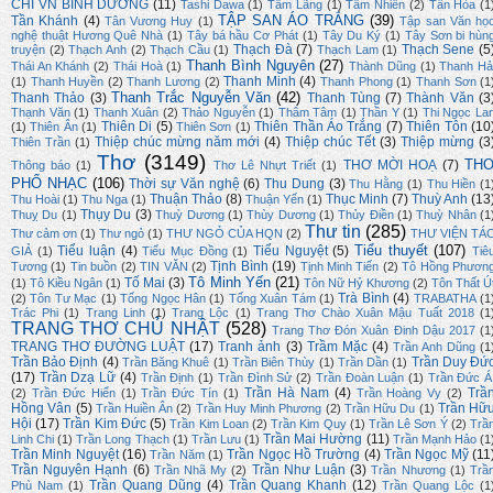
CHÍ VN BÌNH DƯƠNG
(11)
Tashi Dawa
(1)
Tâm Lãng
(1)
Tâm Nhiên
(2)
Tấn Hòa
(1
TẬP SAN ÁO TRẮNG
(39)
Tần Khánh
(4)
Tân Vương Huy
(1)
Tập san Văn họ
nghệ thuật Hương Quê Nhà
(1)
Tây bá hầu Cơ Phát
(1)
Tây Du Ký
(1)
Tây Sơn bi hùn
Thạch Đà
(7)
Thạch Sene
(5
truyện
(2)
Thạch Anh
(2)
Thạch Cầu
(1)
Thạch Lam
(1)
Thanh Bình Nguyên
(27)
Thái An Khánh
(2)
Thái Hoà
(1)
Thành Dũng
(1)
Thanh Hả
Thanh Minh
(4)
(1)
Thanh Huyền
(2)
Thanh Lương
(2)
Thanh Phong
(1)
Thanh Sơn
(1
Thanh Trắc Nguyễn Văn
(42)
Thanh Thảo
(3)
Thanh Tùng
(7)
Thành Văn
(3
Thạnh Văn
(1)
Thanh Xuân
(2)
Thảo Nguyễn
(1)
Thâm Tâm
(1)
Thần Y
(1)
Thi Ngọc La
Thiên Di
(5)
Thiên Thần Áo Trắng
(7)
Thiên Tôn
(10
(1)
Thiên Ân
(1)
Thiên Sơn
(1)
Thiệp chúc mừng năm mới
(4)
Thiệp chúc Tết
(3)
Thiệp mừng
(3
Thiên Trần
(1)
Thơ
(3149)
TH
THƠ MỜI HOẠ
(7)
Thông báo
(1)
Thơ Lê Nhựt Triết
(1)
PHỔ NHẠC
(106)
Thời sự Văn nghệ
(6)
Thu Dung
(3)
Thu Hằng
(1)
Thu Hiền
(1
Thuận Thảo
(8)
Thục Minh
(7)
Thuỳ Anh
(13
Thu Hoài
(1)
Thu Nga
(1)
Thuận Yến
(1)
Thụy Du
(3)
Thuỵ Du
(1)
Thuỳ Dương
(1)
Thùy Dương
(1)
Thủy Điền
(1)
Thuỳ Nhân
(1
Thư tin
(285)
Thư cảm ơn
(1)
Thư ngỏ
(1)
THƯ NGỎ CỦA HQN
(2)
THƯ VIỆN TÁ
Tiểu thuyết
(107)
Tiểu luận
(4)
Tiểu Nguyệt
(5)
GIẢ
(1)
Tiểu Mục Đồng
(1)
Tiê
Tịnh Bình
(19)
Tương
(1)
Tin buồn
(2)
TIN VĂN
(2)
Tịnh Minh Tiến
(2)
Tô Hồng Phươn
Tô Minh Yến
(21)
Tố Mai
(3)
(1)
Tô Kiều Ngân
(1)
Tôn Nữ Hỷ Khương
(2)
Tôn Thất Ú
Trà Bình
(4)
(2)
Tôn Tư Mạc
(1)
Tống Ngọc Hân
(1)
Tống Xuân Tám
(1)
TRABATHA
(1
Trác Phi
(1)
Trang Linh
(1)
Trang Lộc
(1)
Trang Thơ Chào Xuân Mậu Tuất 2018
(1
TRANG THƠ CHỦ NHẬT
(528)
Trang Thơ Đón Xuân Đinh Dậu 2017
(1
TRANG THƠ ĐƯỜNG LUẬT
(17)
Tranh ảnh
(3)
Trầm Mặc
(4)
Trần Anh Dũng
(1
Trần Bảo Định
(4)
Trần Duy Đứ
Trần Băng Khuê
(1)
Trần Biên Thùy
(1)
Trần Dần
(1)
(17)
Trần Dzạ Lữ
(4)
Trần Định
(1)
Trần Đình Sử
(2)
Trần Đoàn Luận
(1)
Trần Đức Á
Trần Hà Nam
(4)
Trầ
(2)
Trần Đức Hiển
(1)
Trần Đức Tín
(1)
Trần Hoàng Vy
(2)
Hồng Vân
(5)
Trần Hữ
Trần Huiền Ân
(2)
Trần Huy Minh Phương
(2)
Trần Hữu Du
(1)
Hội
(17)
Trần Kim Đức
(5)
Trần Kim Loan
(2)
Trần Kim Quy
(1)
Trần Lê Sơn Ý
(2)
Trầ
Trần Mai Hường
(11)
Linh Chi
(1)
Trần Long Thạch
(1)
Trần Lưu
(1)
Trần Mạnh Hảo
(1
Trần Minh Nguyệt
(16)
Trần Ngọc Hồ Trường
(4)
Trần Ngọc Mỹ
(11
Trần Năm
(1)
Trần Nguyên Hạnh
(6)
Trần Như Luận
(3)
Trần Nhã My
(2)
Trần Nhương
(1)
Trầ
Trần Quang Dũng
(4)
Trần Quang Khanh
(12)
Phù Nam
(1)
Trần Quang Lộc
(1