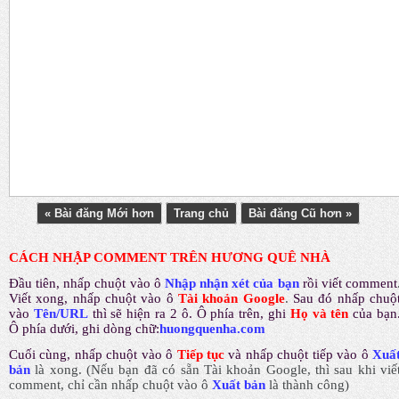
« Bài đăng Mới hơn
Trang chủ
Bài đăng Cũ hơn »
CÁCH NHẬP COMMENT TRÊN HƯƠNG QUÊ NHÀ
Đầu tiên, nhấp chuột vào ô
Nhập nhận xét của bạn
rồi viết comment
Viết xong, nhấp chuột vào ô
Tài khoản Google
.
Sau đó nhấp chuộ
vào
Tên/URL
thì sẽ hiện ra 2 ô. Ô phía trên, ghi
Họ và tên
của bạn
Ô phía dưới, ghi dòng chữ:
huongquenha.com
Cuối cùng, nhấp chuột vào ô
Tiếp tục
và nhấp chuột tiếp vào ô
Xuấ
bản
là xong.
(Nếu bạn đã có sẵn Tài khoản Google, thì sau khi viế
comment, chỉ cần nhấp chuột vào ô
Xuất bản
là thành công
)