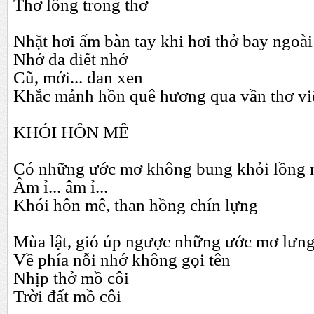
Thơ lồng trong thơ
Nhặt hơi ấm bàn tay khi hơi thở bay ngo
Nhớ da diết nhớ
Cũ, mới... đan xen
Khắc mảnh hồn quê hương qua vần thơ viế
KHÓI HÔN MÊ
Có những ước mơ không bung khỏi lồng
Âm ỉ... âm ỉ...
Khói hôn mê, than hồng chín lựng
Mùa lật, gió úp ngược những ước mơ lưn
Về phía nỗi nhớ không gọi tên
Nhịp thở mồ côi
Trời đất mồ côi