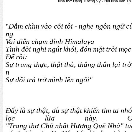
Nhà thơ Đặng Tường Vy - Hội Nhà văn T
"
Đắm chìm vào cõi tôi - nghe ngôn ngữ củ
ng
Vai diễn chạm đỉnh Himalaya
Tình đời nghi ngút khói, đón mặt trời mọc
Để rồi:
Sự trung thực, thật thà, thẳng thắn lại tr
n
Sự dối trá trở mình lên ngôi"
Đấy là sự thật, dù sự thật khiến tim ta n
lọc lừa này. Ch
"Trang thơ Chủ nhật Hương Quê Nhà" tuầ