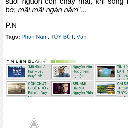
su
ố
i ngu
ồ
n còn ch
ả
y mãi, khi sóng 
b
ờ
, mãi mãi ngàn năm
”...
P.N
Tags:
Phan Nam
,
TÙY BÚT
,
Văn
“Mã độc báo
Nguyễn Văn
TÌNH 
thù” – tiểu
Học chiêm
LAN T
thuyết về ...
nghiệm
TRONG
những ...
THUYẾT
CÒN CHÚT
BEL AMI -
CÁI Đ
GÌ ĐỂ NHỚ -
Bài của
TRON
BàI của Duy
Nguyễn Phin
TƯỞNG
Ph...
của N..