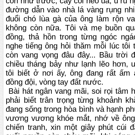
còn nh
ư
tr
ư
ớ
c, cây c
ố
i héo úa,
ủ
rũ n
đ
ư
ờ
ng d
ẫ
n vào nhà lá vàng r
ụ
ng nhi
đu
ổ
i chó lùa gà c
ủ
a ông làm r
ộ
n va
không còn n
ữ
a. Tôi và m
ẹ
bu
ồ
n qu
đ
ồ
ng, th
ả
h
ồ
n trong t
ừ
ng ngóc ngá
nghe ti
ế
ng ông h
ỏ
i thăm m
ỗ
i lúc tôi
còn vang v
ọ
ng đâu đây... B
ầ
u tr
ờ
i 
chi
ề
u tháng b
ả
y nh
ư
l
ạ
nh l
ẽ
o h
ơ
n, 
tôi bi
ế
t
ở
n
ơ
i
ấ
y, ông đang r
ấ
t
ấ
m 
đ
ồ
ng đ
ộ
i, vòng tay đ
ấ
t n
ư
ớ
c.
Bài hát ngân vang mãi, soi r
ọ
i tâm 
ph
ả
i bi
ế
t trân tr
ọ
ng t
ừ
ng kho
ả
nh kh
đang s
ố
ng trong hòa bình và h
ạ
nh ph
v
ươ
ng v
ươ
ng khóe m
ắ
t, nh
ớ
v
ề
ông
chi
ế
n tranh, xin m
ộ
t giây phút cúi đ