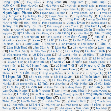
Hồng Hạnh
(3)
Hồng Phúc
(8)
Hồng Tâm
(10)
Huệ Triệu
(3
Hồng Liễu
(1)
HUMICHI
(5)
Huy Nguyên
(15)
Huy Vọng
(17)
Huy Vũ
(1)
Huyết Kiệt
(1)
Huỳnh D
Huỳnh Gia
(18)
Thảo
(1)
Huỳnh Kim Bửu
(1)
Huỳnh Minh Lệ
(2)
Huỳnh Ngọc Nga
(1
Huỳnh Ngọc Phước
(29)
Huỳnh Như Phương
(1)
Huỳnh Thanh Lan
(1)
Huỳnh Th
Quỳnh Nga
(1)
Huỳnh Thúy Thúy
(1)
Huỳnh Văn Diệu
(1)
Huỳnh Văn Mỹ
(1)
Huỳnh Vă
Huỳnh Xuân Sơn
(3)
Hương Đình
(4)
Yên
(1)
Hương Đêm
(1)
Hương Quê Nhà
(1
Hương Văn
(6)
James Dylan
(4)
Hửu Thỉnh
(1)
Irina Polianxkaia
(1)
James Joyce
(1
Jeffrey Thai
(9)
Jerry Thu Trà
(7)
Kha Tiệm Ly
(4)
Kai Hoàng
(1)
Kate Chopin
(1)
Kh
Khổng Trường Chiến
(3)
Xuân
(1)
Khán Võ
(2)
Khảo Mai
(1)
khoa học
(1)
Khổng Vĩn
Kiến Giang
(12)
Kim Chuôn
Nguyên
(1)
KỊCH BẢN
(1)
Kiên Giang
(1)
Kiều Huệ
(1)
Kim Sơn Giang
(22)
(4)
Kim Ngoan
(15)
Kim Tiết
(10
Kim Dung
(2)
Kim Quyên
(1)
Ký sự
(14)
Kim Yến
(1)
Kỳ Nam
(2)
Lã Bố
(1)
La Hán
(1)
La Mai Thi Gia
(1)
Lạc Thảo
(1
Lam Giang
(3)
Lãng D
Lại Ngọc Thư
(1)
Lan Anh
(1)
Lan Phương
(1)
Lan Thanh
(1)
Lâm Trú
(6)
Lâm Bích Thuỷ
(8)
Lâm Cẩm Ái
(3)
Lâm Hạ
(11)
Lâm Huy Nhuận
(1)
(30)
Lê Đình Danh
(79
Lê Ân
(5)
Lê Bá Duy
(9)
Lâm Xuân Vi
(1)
Lâu Văn Mua
(1)
Lê Đức Lang
(13)
Lệ Hằng
(3)
Lê Hoà
Lê Đức Hoàng Vân
(1)
Lê Giang Trần
(1)
Lê Hứa Huyền Trân
(39)
Lương
(4)
Lê Hoàng
(2)
Lê Khánh Luận
(1)
Lê Minh Chán
Lê Minh Hải
(3)
Lê Minh Vũ
(3)
Lê Ngân
(3)
(1)
Lê Minh Dung
(2)
Lê Ngọc Phái
(1)
L
Lê Phương Châu
(30
Lê Ngũ Nam Phong
(11)
Lê Nhựt Triết
(8)
Ngọc Trác
(1)
Lê Quang Trạng
(23)
Lê Thanh Hùng
(34)
Lê Thanh My
(8)
Lê Sa Long
(2)
L
L
Lê Thị Cẩm Tú
(6)
Thấu
(1)
Lê Thị Hồng Thắm
(1)
Lê Thị Kim
(1)
Lê Thị Ngọc Lệ
(1)
Thị Ngọc Nữ
(33)
Lê Thị Xuyên
(13)
Lê Thiếu Nhơn
(15)
L
Lê Thị Thu Hiền
(1)
Thống Nhất
(6)
Lê Tiến Mợi
(6)
Lê Trọn
Lê Thụy Phương
(2)
Lê Tiến Dũng
(1)
Nghĩa
(3)
Lê Tuân
(4)
Lê Văn Hiếu
(12)
Lê Văn Ngă
Lê Trung Hiếu
(1)
Lê Uyên
(1)
(3)
Lê Vinh
(4)
Linh Lan
(7)
Lin
Lê Vi Thuỷ
(1)
Lê Xuân Tiến
(1)
Lindsay Polak
(1)
Lan (Quảng Nam)
(8)
Linh Phương
(3)
Long Khánh
(4)
Linh Thy
(2)
Long Vương
(1
Lữ Hồng
(3)
Lương Duyên Thắn
luân hồi
(1)
Lư Nhất Vũ
(1)
Lương Cẩm Quyên
(1)
Lương Sơn
(27)
(3)
Lưu Ly
(6)
Lưu Quang Minh
(15)
Lương Đình Khoa
(1)
Lư
Lý Khánh Vinh
(15)
Thành Tựu
(1)
Lưu Thị Mười
(2)
Lưu Xuân Cảnh
(2)
Lý Thành Lon
M.T.N.H
(7)
(1)
Lý Thời Miễn
(1)
Mã Nhị Lan
(1)
Mạc Minh
(2)
Mạc Tố Hồng
(1)
Mạ
Mai Đức Trung
(6)
Mai Loan
(12)
Tường
(2)
Mai Hạnh
(1)
Mai Kiệm
(1)
Mai Nhật
(2