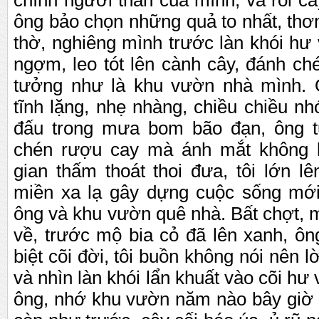
chính ng
ư
ờ
i thân c
ủ
a mình, và r
ồ
i câ
ông b
ả
o ch
ọ
n nh
ữ
ng qu
ả
to nh
ấ
t, th
ơ
th
ờ
, nghiêng mình tr
ư
ớ
c làn khói h
ư
ng
ợ
m, leo tót lên cành cây, đánh ch
t
ư
ở
ng nh
ư
là khu v
ư
ờ
n nhà mình. 
tĩnh l
ặ
ng, nh
ẹ
nhàng, chi
ề
u chi
ề
u nh
đ
ấ
u trong m
ư
a bom bão đ
ạ
n, ông t
chén r
ư
ợ
u cay mà ánh m
ắ
t không 
gian th
ấ
m thoát thoi đ
ư
a, tôi l
ớ
n lê
mi
ề
n xa l
ạ
gây d
ự
ng cu
ộ
c s
ố
ng m
ớ
ông và khu v
ư
ờ
n quê nhà. B
ấ
t ch
ợ
t, 
v
ề
, tr
ư
ớ
c m
ộ
bia c
ỏ
đã lên xanh, ông
bi
ệ
t cõi đ
ờ
i, tôi bu
ồ
n không nói nên l
và nhìn làn khói l
ẩ
n khu
ấ
t vào cõi h
ư
ông, nh
ớ
khu v
ư
ờ
n năm nào bây gi
ờ