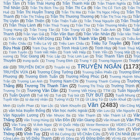
Trần Tâm
(7)
Trần Thái Hưng
(5)
Trần Thanh Hải
(3)
Trầ
Trần Thành Nghĩa
(1)
Thế Nhân
(13)
Trần Thi Ca
(9)
Trần Thị Bích Thu
(1)
Trần Thị Cổ Tích
(2)
Trần Th
Trần Thị Huyền Trang
(3)
Trần Th
Huệ
(1)
Trần Thị Mai
(1)
Trần Thị Ngọc Hồng
(1)
Thanh
(5)
Trần Thị Thương Thương
(4)
Trầ
Trần Thị Thắng
(1)
Trần Thị Trúc Hạ
(1)
Thị Uyên
(8)
Trần Thiện
(3)
Trần Thuậ
Trần Thiện Tuấn
(1)
Trần Thoại Nguyên
(2)
(7)
Trần Thúy Lành
(6)
Trần Thuỳ Trang
(1)
Trần Thư
(1)
Trần Thương Nhiều
(1)
Trầ
Trần Tuấ
Trọng Hưng
(2)
Trần Trọng Tân
(1)
Trần Trọng Vũ
(2)
Trần Tuấn Anh
(2)
Thanh
(10)
Trần Văn Bạn
(16)
Trần Văn Nhân
(5)
Trần Vạn Giã
(2)
Trần Văn Thiê
Trần Võ Thành Văn
(24)
Trần Viết Dũng
(11)
(1)
Trần Việt
(1)
Triết học
(2)
Triều Â
Triệu Từ Truyền
(30)
Trịn
(2)
Triều Châu
(1)
Triều La Vỹ
(2)
Triệu Lam Châu
(1)
Bửu Hoài
(106)
Trịnh Hoài Linh
(5)
Trịnh Huy
(4)
Trịnh Duy Sơn
(2)
Trịnh Thuỳ M
(1)
Trịnh Tuyên
(1)
Trịnh Viết Hiền
(1)
Trịnh Viết Hiệp
(1)
Trịnh Yến
(2)
Trọng Mật
(2)
tr
Trúc Giang
(4)
Trúc Thanh Tâm
(12)
Trú
vương
(1)
Trúc Lập
(1)
Trúc Linh Lan
(2)
Thuyên
(3)
Truyệ
trung quốc
(1)
Trung Trung Đỉnh
(1)
Trung Y
(1)
Truong Nguyen
(1)
TRUYỆN NGẮN
(1173
dài
(10)
TRUYỆN DỊCH
(17)
Truyện ký
(2)
TRUYỆN VỪA
(14)
Trương Công Tưởng
(16)
Trương Đìn
Trương Diễm Phiến
(1)
Phượng
(8)
Trương Đình Tuấn
(3)
Trương Hồng Phúc
(14)
Trương Huỳnh Nh
Trườn
Trương Nam Chi
(5)
Trân
(2)
Trương Lan Anh
(1)
Trương Thanh Cường
(2)
Thắng
(65)
Trương Thị Thanh Tâm
(22)
Trường Thịnh
(6
Trương Thị Thúy
(2)
Trương Văn Dân
(21)
Tuấn Nguyễ
Trương Tri
(2)
Trương Viết Hùng
(1)
TTM
(1)
TÙY BÚT
(120)
(7)
Tuấn Quỳnh
(3)
Tuệ Mỹ
(1)
Tuti
(2)
Tuỳ bút
(2)
Tuyết Nhung
(2
Tuyết Vân
(1)
tứ đại mỹ nhân
(1)
Tường Vi
(1)
TX
(1)
Út Lãng Tử
(1)
Uyên Khuê
(2)
Uyê
Văn
(2483)
Minh
(1)
Uyển Phan
(1)
Vạn Lộc
(1)
Vành Khuyên
(1)
Văn Công M
văn hóa truyền thống
(5)
Văn học nước ngoài
(13)
(2)
Văn Lưu
(1)
Văn Nguyên
(1
Vă
Văn Nguyên Lương
(7)
Văn Nhược Ba
(1)
Văn Thạnh
(2)
Văn Thành Lê
(1)
Thắng
(23)
Vân Ph
Vân Đồn
(3)
Vân Giang
(12)
Văn Trọng Hùng
(1)
Vân Khanh
(2)
(32)
Vân Tùng
(2)
Vi Ánh Ngọc
(2)
Vi Quốc Hiệp
(1)
Victor Remizov
(1)
VIDEO CLIP
(2
Viễn Trình
(25)
Vĩn
Vĩnh Sơn
(7)
Việt Quỳnh
(1)
Việt Trang
(1)
Việt Trương
(1)
Thông
(43)
Vĩnh Tuy
(21)
Võ Chân Cửu
(17)
Võ Chí Nhất
(3)
Võ Bá Cường
(1)
V
Võ Diệu Thanh
(18)
Võ Đông Điền
(4)
Công Liêm
(1)
Võ Dõng
(1)
Võ Hà
(1)
Võ Hạn