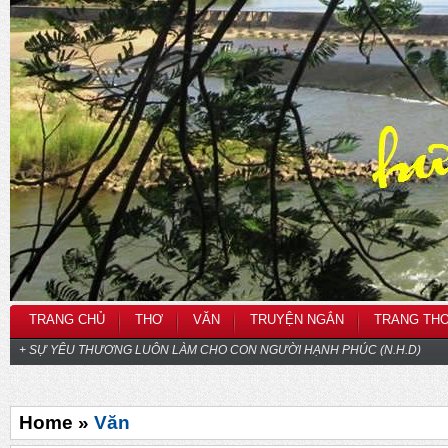
TRANG CHỦ
THƠ
VĂN
TRUYỆN NGẮN
TRANG TH
+ SỰ YÊU THƯƠNG LUÔN LÀM CHO CON NGƯỜI HẠNH PHÚC (N.H.D)
Home »
Văn