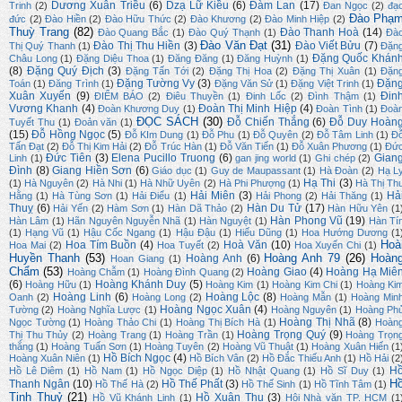
Dương Xuân Triều
(6)
Dzạ Lữ Kiều
(6)
Đàm Lan
(17)
Trinh
(2)
Đan Ngọc
(2)
đạ
Đào Phạ
đức
(2)
Đào Hiền
(2)
Đào Hữu Thức
(2)
Đào Khương
(2)
Đào Minh Hiệp
(2)
Thuỳ Trang
(82)
Đào Thanh Hoà
(14)
Đào Quang Bắc
(1)
Đào Quý Thạnh
(1)
Đà
Đào Văn Đạt
(31)
Đào Thị Thu Hiền
(3)
Đào Viết Bửu
(7)
Thị Quý Thanh
(1)
Đặn
Đặng Quốc Khán
Châu Long
(1)
Đặng Diệu Thoa
(1)
Đăng Đăng
(1)
Đăng Huỳnh
(1)
(8)
Đặng Quý Địch
(3)
Đặng Tấn Tới
(2)
Đặng Thị Hoa
(2)
Đặng Thị Xuân
(1)
Đặn
Đặng Tường Vy
(3)
Đặn
Toán
(1)
Đăng Trình
(1)
Đặng Văn Sử
(1)
Đặng Việt Trinh
(1)
Xuân Xuyến
(9)
Đin
ĐIỂM BÁO
(2)
Điêu Thuyền
(1)
Đinh Lốc
(2)
Đình Thậm
(1)
Vương Khanh
(4)
Đoàn Thị Minh Hiệp
(4)
Đoàn Khương Duy
(1)
Đoàn Tình
(1)
Đoà
ĐỌC SÁCH
(30)
Đỗ Chiến Thắng
(6)
Đỗ Duy Hoàn
Tuyết Thu
(1)
Đoản văn
(1)
(15)
Đỗ Hồng Ngọc
(5)
Đỗ KIm Dung
(1)
Đỗ Phu
(1)
Đỗ Quyên
(2)
Đỗ Tâm Linh
(1)
Đ
Tấn Đạt
(2)
Đỗ Thị Kim Hải
(2)
Đỗ Trúc Hàn
(1)
Đỗ Văn Tiến
(1)
Đỗ Xuân Phương
(1)
Đứ
Đức Tiên
(3)
Elena Pucillo Truong
(6)
Gian
Linh
(1)
gan jing world
(1)
Ghi chép
(2)
Đình
(8)
Giang Hiền Sơn
(6)
Giáo dục
(1)
Guy de Maupassant
(1)
Hà Đoàn
(2)
Hạ L
Hạ Thi
(3)
(1)
Hà Nguyên
(2)
Hà Nhi
(1)
Hà Nhữ Uyên
(2)
Hà Phi Phượng
(1)
Hà Thị Th
Hải Miên
(3)
Hả
Hằng
(1)
Hà Tùng Sơn
(1)
Hải Điểu
(1)
Hải Phong
(2)
Hải Thăng
(1)
Thuỵ
(6)
Hàn Du Tử
(17)
Hải Yến
(2)
Hàm Sơn
(1)
Hàn Dã Thảo
(2)
Hàn Hữu Yên
(1
Hàn Phong Vũ
(19)
Hàn Lâm
(1)
Hãn Nguyên Nguyễn Nhã
(1)
Hàn Nguyệt
(1)
Hàn Tí
(1)
Hạng Vũ
(1)
Hậu Cốc Ngang
(1)
Hậu Đậu
(1)
Hiếu Dũng
(1)
Hoa Hướng Dương
(1
Hoà
Hoa Tím Buồn
(4)
Hoà Văn
(10)
Hoa Mai
(2)
Hoa Tuyết
(2)
Hoa Xuyến Chi
(1)
Huyền Thanh
(53)
Hoàng Anh 79
(26)
Hoàn
Hoàng Anh
(6)
Hoan Giang
(1)
Chẩm
(53)
Hoàng Giao
(4)
Hoàng Hạ Miê
Hoàng Chẫm
(1)
Hoàng Đình Quang
(2)
(6)
Hoàng Khánh Duy
(5)
Hoàng Hữu
(1)
Hoàng Kim
(1)
Hoàng Kim Chi
(1)
Hoàng Ki
Hoàng Linh
(6)
Hoàng Lộc
(8)
Oanh
(2)
Hoàng Long
(2)
Hoàng Mẫn
(1)
Hoàng Min
Hoàng Ngọc Xuân
(4)
Tường
(2)
Hoàng Nghĩa Lược
(1)
Hoàng Nguyên
(1)
Hoàng Ph
Hoàng Thị Nhã
(8)
Ngọc Tường
(1)
Hoàng Thảo Chi
(1)
Hoàng Thị Bích Hà
(1)
Hoàn
Hoàng Trọng Quý
(9)
Thị Thu Thủy
(2)
Hoàng Trang
(1)
Hoàng Trần
(1)
Hoàng Trọn
thắng
(1)
Hoàng Tuấn Sơn
(1)
Hoàng Tuyên
(2)
Hoàng Vũ Thuật
(1)
Hoàng Xuân Hiến
(1
Hồ Bích Ngọc
(4)
Hoàng Xuân Niên
(1)
Hồ Bích Vân
(2)
Hồ Đắc Thiếu Anh
(1)
Hồ Hải
(2
H
Hồ Lê Diêm
(1)
Hồ Nam
(1)
Hồ Ngọc Diệp
(1)
Hồ Nhật Quang
(1)
Hồ Sĩ Duy
(1)
H
Thanh Ngân
(10)
Hồ Thế Phất
(3)
Hồ Thế Hà
(2)
Hồ Thế Sinh
(1)
Hồ Tĩnh Tâm
(1)
Tịnh Thuỷ
(21)
Hồ Xuân Thu
(3)
Hồ Vũ Khánh Linh
(1)
Hội Nhà văn TP. HCM
(1