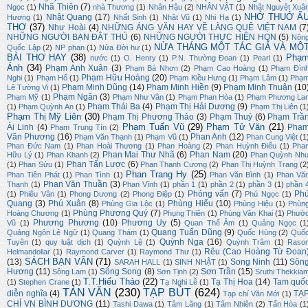
Nhã Thiên
(7)
Ngọc
(1)
nhà Thương
(1)
Nhân Hậu
(2)
NHÂN VẬT
(1)
Nhật Nguyệt Xuâ
NHỚ THUỞ Ấ
Nhật Quang
(17)
Hương
(1)
Nhất Sinh
(1)
Nhật Vũ
(1)
Nhi Hạ
(1)
THƠ
(37)
Như Hoài
(4)
NHỮNG ÁNG VĂN HAY VỀ LÀNG QUÊ VIỆT NAM
(7
NHỮNG NGƯỜI BẠN ĐÂT THỦ
(6)
NHỮNG NGƯỜI THỰC HIỆN HQN
(5)
Nôn
NỬA THÁNG MỘT TÁC GIẢ VÀ MỘ
Quốc Lập
(2)
NP phan
(1)
Nửa Đời hư
(1)
BÀI THƠ HAY
(38)
Phạ
nước
(1)
O. Henry
(1)
P.N. Thường Đoan
(1)
Pearl
(1)
Ánh
(34)
Phạm Anh Xuân
(3)
Phạm Bá Nhơn
(2)
Phạm Cao Hoàng
(1)
Phạm Đìn
Phạm Hữu Hoàng
(20)
Nghi
(1)
Phạm Hổ
(1)
Phạm Kiều Hưng
(1)
Phạm Lâm
(1)
Phạ
Phạm Minh Dũng
(14)
Phạm Minh Hiền
(9)
Phạm Minh Thuận
(10
Lê Tường Vi
(1)
Phạm Ngân
(3)
Phạm Mỹ
(1)
Phạm Như Vân
(1)
Phạm Phan Hòa
(1)
Phạm Phương La
Phạm Thái Ba
(4)
Phạm Thị Hải Dương
(9)
(1)
Phạm Quỳnh An
(1)
Phạm Thị Liên
(1
Phạm Thị Mỹ Liên
(30)
Phạm Thị Phương Thảo
(3)
Phạm Thuý
(6)
Phạm Trầ
Phạm Tuấn Vũ
(29)
Phạm Tử Văn
(21)
Ái Linh
(4)
Phạ
Phạm Trung Tín
(2)
Văn Phương
(16)
Phan Anh
(12)
Phạm Văn Thạnh
(1)
Phạm Vũ
(1)
Phan Cung Việt
(1
Phan Đức Nam
(1)
Phan Hoài Thương
(1)
Phan Hoàng
(2)
Phan Huỳnh Điểu
(1)
Pha
Phan Mai Thư Nhã
(6)
Phan Nam
(20)
Hữu Lý
(1)
Phan Khanh
(2)
Phan Quỳnh Nh
Phan Tấn Lược
(6)
(1)
Phan Sửu
(1)
Phan Thanh Cương
(2)
Phan Thị Huỳnh Trang
(2
Phan Trang Hy
(25)
Phan Tiên Phát
(1)
Phan Tình
(1)
Phan Văn Bình
(1)
Phan Vă
Phan Văn Thuần
(3)
Thạnh
(1)
Phan Vĩnh
(1)
phần 1
(1)
phần 2
(1)
phần 3
(1)
phần 
Phỏng vấn
(7)
Ph
(1)
Phiêu Vân
(1)
Phong Dương
(2)
Phong Điệp
(1)
Phú Ngọc
(1)
Quang
(3)
Phú Xuân
(8)
Phùng Hiếu
(10)
Phùng Gia Lộc
(1)
Phùng Hiệu
(1)
Phùn
Phùng Phương Quý
(7)
Hoàng Chương
(1)
Phụng Thiên
(1)
Phùng Văn Khai
(1)
Phướ
Phương Phương
(10)
Phương Uy
(5)
Vũ
(1)
Quan Thế Âm
(1)
Quảng Ngọc
(1
Quang Tuấn Dũng
(9)
Quảng Ngôn Lê Ngữ
(1)
Quang Thám
(1)
Quốc Hùng
(2)
Quố
Quỳnh Nga
(16)
Tuyên
(1)
quy luật dịch
(1)
Quỳnh Lệ
(1)
Quỳnh Trâm
(1)
Raso
Rêu (Cao Hoàng Từ Đoan
Helmandollar
(1)
Raymond Carver
(1)
Raymond Thư
(1)
SÁCH BẠN VĂN
(71)
(13)
Song Ninh
(11)
Sôn
SARAH HALL
(1)
SINH NHẬT
(1)
Hương
(11)
Sông Song
(8)
Sơn Trần
(15)
Sông Lam
(1)
Sơn Tịnh
(2)
Sruthi Thekkia
T.T.Hiếu Thảo
(22)
Tạ Thị Hoa
(14)
Tam quố
(1)
Stephen Crane
(1)
Tạ Nghi Lễ
(1)
TẢN VĂN
(230)
TẠP BÚT
(624)
diễn nghĩa
(4)
TẠ
Tạp chí Văn Mới
(1)
CHÍ VN BÌNH DƯƠNG
(11)
Tashi Dawa
(1)
Tâm Lãng
(1)
Tâm Nhiên
(2)
Tấn Hòa
(1