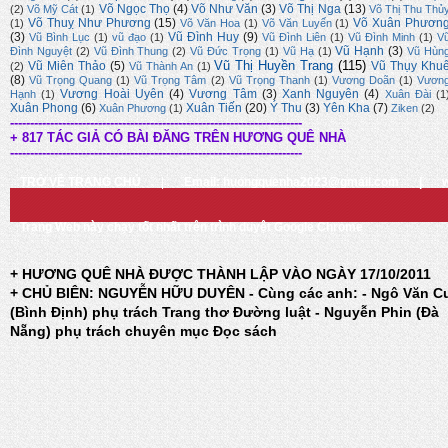
Võ Ngọc Thọ
(4)
Võ Như Văn
(3)
Võ Thị Nga
(13)
(2)
Võ Mỹ Cát
(1)
Võ Thị Thu Thủ
Võ Thuỵ Như Phương
(15)
Võ Xuân Phươn
(1)
Võ Văn Hoa
(1)
Võ Văn Luyến
(1)
(3)
Vũ Đình Huy
(9)
Vũ Bình Lục
(1)
vũ đạo
(1)
Vũ Đình Liên
(1)
Vũ Đình Minh
(1)
V
Vũ Hạnh
(3)
Đình Nguyệt
(2)
Vũ Đình Thung
(2)
Vũ Đức Trọng
(1)
Vũ Hạ
(1)
Vũ Hùn
Vũ Thị Huyền Trang
(115)
Vũ Miên Thảo
(5)
Vũ Thụy Khu
(2)
Vũ Thành An
(1)
(8)
Vũ Trọng Quang
(1)
Vũ Trọng Tâm
(2)
Vũ Trọng Thanh
(1)
Vương Doãn
(1)
Vươn
Vương Hoài Uyên
(4)
Vương Tâm
(3)
Xanh Nguyên
(4)
Hạnh
(1)
Xuân Đài
(1
Xuân Phong
(6)
Xuân Tiến
(20)
Ý Thu
(3)
Yên Kha
(7)
Xuân Phương
(1)
Ziken
(2)
-------------------------------------------------------------------------
+ 817 TÁC GIẢ CÓ BÀI ĐĂNG TRÊN HƯƠNG QUÊ NHÀ
-------------------------------------------------------------------------
TRỞ VỀ TRANG CHỦ
|
Email: huongquenha2023@gmail.com
|
Trang Web này chạy tốt nhất trên trình duyệt Google Chrome
+ HƯƠNG QUÊ NHÀ ĐƯỢC THÀNH LẬP VÀO NGÀY 17/10/2011
+ CHỦ BIÊN: NGUYỄN HỮU DUYÊN - Cùng các anh: - Ngô Văn C
(Bình Định) phụ trách Trang thơ Đường luật - Nguyễn Phin (Đà
Nẵng) phụ trách chuyên mục Đọc sách