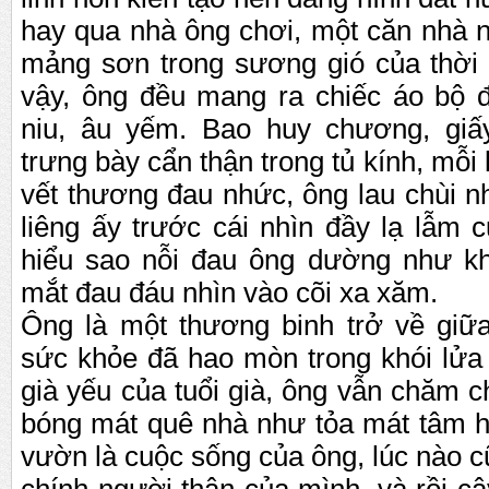
hay qua nhà ông ch
ơ
i, m
ộ
t căn nhà 
m
ả
ng s
ơ
n trong s
ươ
ng gió c
ủ
a th
ờ
i
v
ậ
y, ông đ
ề
u mang ra chi
ế
c áo b
ộ
niu, âu y
ế
m. Bao huy ch
ươ
ng, gi
ấ
tr
ư
ng bày c
ẩ
n th
ậ
n trong t
ủ
kính, m
ỗ
i
v
ế
t th
ươ
ng đau nh
ứ
c, ông lau chùi n
liêng
ấ
y tr
ư
ớ
c cái nhìn đ
ầ
y l
ạ
l
ẫ
m c
hi
ể
u sao n
ỗ
i đau ông d
ư
ờ
ng nh
ư
kh
m
ắ
t đau đáu nhìn vào cõi xa xăm.
Ông là m
ộ
t th
ươ
ng binh tr
ở
v
ề
gi
ữ
s
ứ
c kh
ỏ
e đã hao mòn trong khói l
ử
a
già y
ế
u c
ủ
a tu
ổ
i già, ông v
ẫ
n chăm ch
bóng mát quê nhà nh
ư
t
ỏ
a mát tâm 
v
ư
ờ
n là cu
ộ
c s
ố
ng c
ủ
a ông, lúc nào 