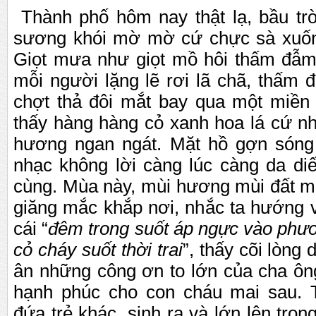
Thành ph
ố
hôm nay th
ậ
t l
ạ
, b
ầ
u tr
s
ươ
ng khói m
ờ
m
ờ
c
ứ
ch
ự
c sà xu
ố
Gi
ọ
t m
ư
a nh
ư
gi
ọ
t m
ồ
hôi th
ấ
m đ
ẫ
m
m
ỗ
i ng
ư
ờ
i l
ặ
ng l
ẽ
r
ơ
i lã chã, th
ấ
m đ
ch
ợ
t th
ả
đôi m
ắ
t bay qua m
ộ
t mi
ề
n 
th
ấ
y hàng hàng c
ỏ
xanh hoa lá c
ứ
n
h
ươ
ng ngan ngát. M
ặ
t h
ồ
g
ợ
n sóng
nh
ạ
c không l
ờ
i càng lúc càng da di
cùng. Mùa này, mùi h
ươ
ng mùi đ
ấ
t m
giăng m
ắ
c kh
ắ
p n
ơ
i, nh
ắ
c ta h
ư
ớ
ng 
cái “
đêm trong su
ố
t áp ng
ự
c vào ph
ư
c
ỏ
cháy su
ố
t th
ờ
i trai
”, th
ấ
y cõi lòng 
ân nh
ữ
ng công
ơ
n to l
ớ
n c
ủ
a cha ôn
h
ạ
nh phúc cho con cháu mai sau. 
đ
ứ
a tr
ẻ
khác, sinh ra và l
ớ
n lên trong