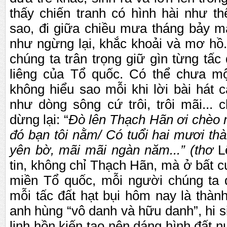
th
ấ
y chi
ế
n tranh có hình hài nh
ư
th
sao, đi gi
ữ
a chi
ề
u m
ư
a tháng b
ả
y m
nh
ư
ng
ừ
ng l
ạ
i, kh
ắ
c kho
ả
i và m
ơ
h
ồ
chúng ta trân tr
ọ
ng gi
ữ
gìn t
ừ
ng t
ấ
c 
liêng c
ủ
a T
ổ
qu
ố
c. Có th
ể
ch
ư
a m
không hi
ể
u sao m
ỗ
i khi l
ờ
i bài hát c
nh
ư
dòng sông c
ứ
trôi, trôi mãi... 
d
ừ
ng l
ạ
i: “
Đò lên Th
ạ
ch Hãn
ơ
i chèo 
đó b
ạ
n tôi n
ằ
m/ Có tu
ổ
i hai m
ươ
i th
yên b
ờ
, mãi mãi ngàn năm...” (th
ơ
L
tin, không ch
ỉ
Th
ạ
ch Hãn, mà
ở
b
ấ
t c
mi
ề
n T
ổ
qu
ố
c, m
ỗ
i ng
ư
ờ
i chúng ta 
m
ỗ
i t
ấc
đ
ấ
t hạt bụi hôm nay là thàn
anh hùng “vô danh và h
ữ
u danh”, hi 
linh h
ồ
n ki
ế
n t
ạ
o nên dáng hình đ
ấ
t n