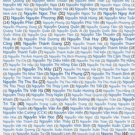
Minh Quang
(5)
Nguyễn Minh Thuận
(9)
Nguyễn Minh Toàn
(1)
Nguyễn Mỳ
(1
Nguyễn Mỹ Nữ
(3)
Nguyễn Nga
(14)
Nguyễn Nghiêm
(3)
Nguyễn Ngọc Dũng
(1
Nguyễn Ngọc Hà
(4)
Nguyễn Ngọc Hưng
(6)
Nguyễn Ngọc Đặng
(1)
Nguyễn Ngọ
Nguyễn Ngọc Thơ
(31)
Nguyễn Nguy An
Nguyễn Ngọc Tư
(5)
Minh Anh
(1)
(21)
Nguyễn Nguyên Phượng
(69)
Nguyễn Nhật Hùng
(4)
Nguyễn Như Tuấ
Nguyễn Phin
(30)
(14)
Nguyễn Phú Yên
(8)
Nguyên Phong
(1)
Nguyễn Phượng
(2
Nguyễn Quang Quân
(8)
Nguyễn Phương Dung
(2)
Nguyễn Quang Tâm
(2)
Nguyễ
Quang Tuấn
(1)
Nguyễn Quân
(2)
Nguyễn Quốc Ái
(1)
Nguyễn Quốc Bảo
(1)
Nguyễ
Nguyễn Tấn Thuyên
(3)
Nguyễ
Quốc Đông
(1)
Nguyễn Quy
(2)
Nguyên Tâm
(1)
Nguyễn Thái Huy
(35)
Nguyễn Thàn
Thái An
(3)
Nguyễn Thái Dương
(6)
Công
(48)
Nguyễn Thành Giang
(22)
Nguyễn Than
Nguyễn Thanh Hải
(1)
Huyền
(8)
Nguyễn Thành Nhân
(18
Nguyễn Thanh Mừng
(1)
Nguyễn Thánh Ngã
(1)
Nguyễn Thanh Tuấn
(7)
Nguyễn Thanh Xuân
(2)
Nguyễn Thế Kiên
(1)
Nguyễn Thế K
Nguyễn Thị Cẩm Thuỳ
(3
(1)
Nguyễn Thị Ánh Huỳnh
(2)
Nguyễn Thị Bích Phượng
(2)
Nguyễn Thị Diệu Hiền
(3)
Nguyễn Thị Hằn
Nguyễn Thị Chi
(2)
Nguyễn Thị Hải
(1)
(7)
Nguyễn Thị Hồng Đào
(10)
Nguyễn Thị Hậu
(1)
Nguyễn Thị Huệ
(1)
Nguyễn Th
Nguyễn Thị Mây
(127)
Kim Huệ
(2)
Nguyễn Thị Ngọc Hải
(1)
Nguyễn Thị Ngọc Se
Nguyễn Thị Phụng
(27)
Nguyễn Thị Như Tâm
(3)
Nguyễn Thị Thanh Bình
(6
(2)
Nguyễn Thị Thành Nhân
(1)
Nguyễn Thị Thanh Toàn
(1)
Nguyễn Thị Thanh Xuân
(1
Nguyễn Thị Thu Ba
(23)
Nguyễ
Nguyễn Thị Thu Hiền
(1)
Nguyễn Thị Thu Hoài
(1)
Thị Thu Thuý
(3)
Nguyễn Thị Thùy Linh
(3)
Nguyễn Thị Tiết
(3)
Nguyễn Thị Tuyế
Nguyễn Thị Việt Hà
(39)
Nguyễn Thị Xuân Hương
(14)
(1)
Nguyễn Thu Hằng
(1
Nguyễn Thủy
(4)
Nguyễn Thúy Ngân
(13)
Nguyễn Thườn
Nguyễn Thuý Quỳnh
(2)
Nguyễ
Kham
(3)
Nguyễn Tiến Đường
(8)
Nguyễn Thượng Trí
(2)
Nguyễn Trần
(1)
Trí Tài
(40)
Nguyễn Trọng Luân
(2)
Nguyễn Trung
(1)
Nguyễn Trung Nguyên
(1
Nguyễn Văn Ân
(68)
Nguyễn Tuyển
(4)
Nguyễn Văn Bút
(6)
Nguyễn Văn Công
(2
Nguyễn Văn Cường (CCK)
(4)
Nguyễn Văn Hiến
(5)
Nguyễn Văn Hoà
(5)
Nguyễ
Nguyễn Văn Học
(55)
Văn Hòa
(2)
Nguyễn Văn Ngọc
(1)
Nguyễn Văn Thanh
(1
Nguyễn Văn Thảo
(17)
Nguyễn Văn Thành
(1)
Nguyễn Văn Toan
(1)
Nguyên Vi
(1
Nguyễn Vĩnh Bình
(3)
Nguyễn Xuân Cảm
(3
Nguyễn Việt Hà
(2)
Nguyễn Vinh
(1)
Nguyễn Xuân Dương
(1)
Nguyễn Xuân Khánh
(1)
Nguyễn Xuân Thuỷ
(1)
Nguyễn Xuâ
Ngưng Thu
(44)
Nguyễn Xuân Tư
(3)
Nguyệt Linh
(5)
Thủy
(1)
Nguyệt Quế
(1)
Nh