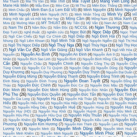
Mai Tuyết
(37)
Mang Viên Long
(63
Mai Thìn
(3)
Mai Thanh
(1)
Mai Thị Vân
(1)
Marie Hải Miên
(4)
Mẫu Đơn
(1)
Mèo Con
(1)
Mi Thu
(1)
Miên Đức Thắng
(2)
Miên Lin
Minh Đan (Lọ Lem Đất Võ)
(6)
Minh Nguyên
(15)
Minh Nguyễ
(1)
Minh Châu
(2)
Minh Vy
(25)
(3)
Minh Nguyệt
(15)
Minh Nguyệt (NT)
(1)
Minh Nhân Tông
(1)
Mỗ
Mộng Cầm
(8)
Mùa Xanh
(3
tháng một tác giả và một bài thơ hay
(2)
Mộng Nam
(1)
MỸ THUẬT
(6)
Mưa
(1)
Mường Mán
(1)
My Tiên
(1)
Mỹ Vân
(1)
Nam Art
(2)
Nam Ca
Ngàn Thương
(33)
Nam Thi
(17)
NCCGL
(4)
(1)
Năm Bửu
(1)
Nấm Độc
(1)
Ngà
Ngọc Diệp
(35)
Ngọc Bút
(8)
Đẹp Tươi
(1)
nghệ thuật.
(1)
nghiên cứu
(1)
Ngọc Thịn
Ngô Diệp
(6)
Ngô Đình Hải
(7)
(1)
Ngô Càn Chiểu
(1)
Ngô Cự Chính
(2)
Ngô Hồn
Ngô Minh Trãi
(3)
Nhung
(1)
Ngô Liêm Khoan
(1)
Ngô Nguyên Ngiễm
(1)
Ngô Thị Ho
Ngô Thuý Nga
(30)
Ngô Thị Ngọc Diệp
(10)
Ngô Thúy Nga
(16)
Ngô Thy Họ
(1)
Ngô Văn Cư
(52)
(7)
Ngô Văn Giảng
(11)
Ngô Văn Khanh
(17)
Ngô Viết Hòa
(2
Nguyễn An Bình
(70)
Nguyễn An Đình
(4)
Nguyễn
(1)
Nguyễn Ánh 9
(1)
Nguyễn B
Nguyê
Nhân
(1)
Nguyễn Bích Sao Linh
(1)
Nguyễn Bình
(1)
Nguyễn Bính Hồng Cầu
(2)
Cẩn
(26)
Nguyễn Chinh
(4)
Nguyễn Châu
(2)
Nguyễn Công Thụ
(2)
Nguyễn Côn
Nguyễ
Tùng Chinh
(1)
Nguyễn Cử Tú Quỳnh
(2)
Nguyên Diệp
(1)
Nguyễn Dũng
(1)
Duy Khương
(6)
Nguyễn Duy Thịnh
(3)
Nguyễn Duy Phương
(1)
Nguyễn Đại Duẩn
(2
Nguyễn Đặng Mừng
(3)
Nguyễn Đăng Thanh
(20)
Nguyễn Đăng Trình
(4)
Nguyễ
Nguyễn Đoan Tuyết
(25)
Đình Bảng
(1)
Nguyễn Đình Trọng
(1)
Nguyễn Đồng Bộ
Nguyễn Đức Chính
(5)
Nguyễ
Thảo
(1)
Nguyễn Đức Cơ
(1)
Nguyễn Đức Mậu
(2)
Nguyễn Đứ
Đức Minh
(6)
Nguyễn Đức Minh Hùng
(10)
Nguyễn Đức Nhân
(1)
Phú Thọ
(26)
Nguyễn Đức Quyền
(4)
Nguyễn Đức Tấn
(6)
Nguyễn Đức Tình
(4
Nguyên Hạ
(11)
Nguyễ
Nguyễn Gia Long
(1)
Nguyễn Hải Thảo
(2)
Nguyễn Hậu
(2)
Hiếu
(8)
Nguyễn Hiếu Học
(2)
Nguyễn Hòa Hiệp
(2)
Nguyễn Hoài Ân
(1)
Nguyễn Hoàn
Nguyễn Huệ
(3)
Nguyễn Huy
(3
Thức
(2)
Nguyễn Hồng Diệu
(1)
Nguyên Hùng
(1)
Nguyễn Huy (HD)
(1)
Nguyễn Huy Khôi
(1)
Nguyễn Huỳnh
(1)
Nguyễn Hữu Minh
(1
Nguyễn Hữu Thuần
(4)
Nguyễn Hữu Phú
(1)
Nguyễn Hữu Quý
(2)
Nguyễn Hữu Trun
Nguyễn Khoa Đăng
(51)
Nguyễn Kiề
(2)
Nguyễn Khiêm
(1)
Nguyễn Kiều Lam
(2)
Phương
(3)
Nguyễn Kim Hương
(7)
Nguyễ
Nguyễn Kim Thịnh
(1)
Nguyễn Lam
(2)
Nguyễn Minh Dũng
(46)
Lương Vỵ
(4)
Nguyên Minh
(1)
Nguyễn Minh Hoà
(1
Nguyễn Minh Phúc
(47)
Nguyễ
Nguyễn Minh Khiêm
(1)
Nguyễn Minh Nguyệt
(1)