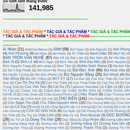
Số lượt xem tháng trước
141,985
-------------------------------------------------------------------------
TÁC GIẢ & TÁC PHẨM
*
TÁC GIẢ & TÁC PHẨM
*
TÁC GIẢ & TÁC PHẨ
*
TÁC GIẢ & TÁC PHẨM
*
TÁC GIẢ & TÁC PHẨM
-----------------------------------
-------------------------------------------------------------------------------------------------------------
--------------
Ái Nhân
(21)
ẢNH
(58)
Anh Phon
Ambrose Bierce
(1)
Anh Ngọc
(1)
Anh Nguyên
(1)
(4)
Anh Phương
(9)
Bạch Diệp
(5)
âm nhạc
(2)
âm thanh
(1)
Ân Thiên
(1)
Bách Mỵ
(2
BÀN TRÒN VĂN NGHỆ
(87)
Bảo Hồ
(1)
Bảo Lâm
(1)
Bảo Ninh
(2)
Bé Hải Dân
(1
Bích Ái
(3)
Bích Lê
(4)
Bình Địa Mộc
(3)
Bích Ngọc
(1)
Bích Vân
(2)
Bình Nguyên
(1
Bobby Nam Giang
(3)
Bình Nguyên Trang
(2)
binh pháp
(1)
Bình Tâm
(1)
Bùi Anh Sắ
Bùi Đức Ánh
(66)
Bùi Hoài Vân
(5
(1)
Bùi Công Thuấn
(1)
Bùi Danh Hải Phong
(1)
Bùi Nguyên Bằng
(25)
Bùi Nhựa
(4)
Bù
Bùi Huyền Tương
(2)
Bùi Hữu Phước
(1)
Văn Bồng
(5)
BÚT KÝ
(17)
Bùi Việt Thắng
(2)
Ca Dao
(2)
Cao Duy Thảo
(1)
Cao Ki
Cao Thị Thu Hà
(3)
Quy
(1)
Cao Thọ Thêm
(2)
Cao Thoại Châu
(1)
Cao Thu Hà
(1)
Ca
Cao Văn Tam
(5)
Cát Du
(7)
Cẩm Lệ
(4)
Trọng Quế
(1)
Catherine Mansfield
(1)
Cẩ
Tú Cầu
(1)
Chàng Cát
(1)
Chánh Đức
(1)
CHÀO XUÂN 2014
(1)
CHÂN DUNG VĂ
Châu Thạch
(9)
NGHỆ SĨ
(2)
Châu Đoàn
(1)
Châu Quang Phước
(1)
Châu Thường Vin
CHỦ BIÊN
(141)
(1)
Chí Anh
(1)
Chính Đức
(1)
chủ
(1)
Chu Giang Phong
(1)
Chu La
Chu Ngạn Thư
(10)
Chu Trầm Nguyên Minh
(16)
(2)
Chu Vương Miện
(1)
Chúa Sơ
Cỏ Dại
(7)
Lâm
(1)
covid 19
(1)
Công Nguyễn
(1)
Cơ Xương
(1)
Cúc Dương
(1)
Cuộc th
CỬA SỔ VĂN HÓA
(6)
văn chương
(1)
Dạ Ngân
(1)
Dã Phong Bình
(2)
Dã Phương
(1
DỌC ĐƯỜN
Diệp Linh
(18)
Dino Buzzati
(3)
Dạ Thảo
(2)
Dạ Thy
(1)
Diệp Uy
(1)
(29)
Dung Thị Vân
(28)
Duy Phạm
(6)
Du Tử Lê
(1)
Duy Bằng
(1)
Dương Diệu Min
Dương Hằng
(7)
Dương Kim Nhi
(4
(1)
Dương Đăng Huệ
(1)
Dương Hải Yến
(2)
Dương Thành Thái
(3)
Dương Kim Thoa
(1)
Dương Phương Vinh
(1)
Dương Thị Yế