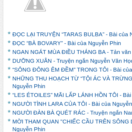
ĐỌC LẠI TRUYỆN “TARAS BULBA” - Bài của 
ĐỌC “BÀ BOVARY” - Bài của Nguyễn Phin
NGAN NGÁT MÙA ĐIỀU THÁNG BA - Tản văn c
DƯỠNG XUÂN - Truyện ngắn Nguyễn Văn Họ
“SÔNG ĐÔNG ÊM ĐỀM” TRONG TÔI - Bài của
NHỮNG THU HOẠCH TỪ “TỘI ÁC VÀ TRỪNG 
Nguyễn Phin
“LES ÉTOILES” MÃI LẤP LÁNH HỒN TÔI - Bài
NGƯỜI TÌNH LARA CỦA TÔI - Bài của Nguyễn
NGƯỜI ĐÀN BÀ QUÉT RÁC - Truyện ngắn Na
MỜI THAM QUAN "CHIẾC CẦU TRÊN SÔNG DR
Nguyễn Phin