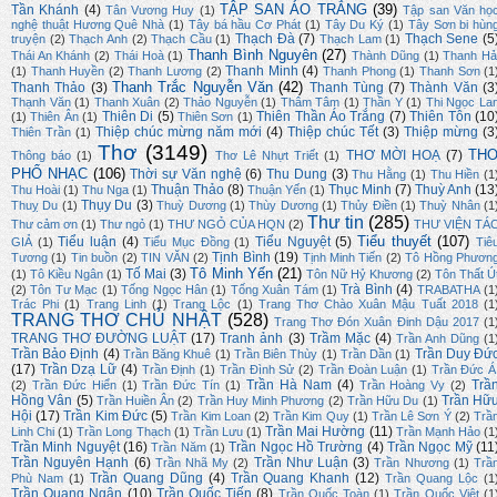
TẬP SAN ÁO TRẮNG
(39)
Tần Khánh
(4)
Tân Vương Huy
(1)
Tập san Văn họ
nghệ thuật Hương Quê Nhà
(1)
Tây bá hầu Cơ Phát
(1)
Tây Du Ký
(1)
Tây Sơn bi hùn
Thạch Đà
(7)
Thạch Sene
(5
truyện
(2)
Thạch Anh
(2)
Thạch Cầu
(1)
Thạch Lam
(1)
Thanh Bình Nguyên
(27)
Thái An Khánh
(2)
Thái Hoà
(1)
Thành Dũng
(1)
Thanh Hả
Thanh Minh
(4)
(1)
Thanh Huyền
(2)
Thanh Lương
(2)
Thanh Phong
(1)
Thanh Sơn
(1
Thanh Trắc Nguyễn Văn
(42)
Thanh Thảo
(3)
Thanh Tùng
(7)
Thành Văn
(3
Thạnh Văn
(1)
Thanh Xuân
(2)
Thảo Nguyễn
(1)
Thâm Tâm
(1)
Thần Y
(1)
Thi Ngọc La
Thiên Di
(5)
Thiên Thần Áo Trắng
(7)
Thiên Tôn
(10
(1)
Thiên Ân
(1)
Thiên Sơn
(1)
Thiệp chúc mừng năm mới
(4)
Thiệp chúc Tết
(3)
Thiệp mừng
(3
Thiên Trần
(1)
Thơ
(3149)
TH
THƠ MỜI HOẠ
(7)
Thông báo
(1)
Thơ Lê Nhựt Triết
(1)
PHỔ NHẠC
(106)
Thời sự Văn nghệ
(6)
Thu Dung
(3)
Thu Hằng
(1)
Thu Hiền
(1
Thuận Thảo
(8)
Thục Minh
(7)
Thuỳ Anh
(13
Thu Hoài
(1)
Thu Nga
(1)
Thuận Yến
(1)
Thụy Du
(3)
Thuỵ Du
(1)
Thuỳ Dương
(1)
Thùy Dương
(1)
Thủy Điền
(1)
Thuỳ Nhân
(1
Thư tin
(285)
Thư cảm ơn
(1)
Thư ngỏ
(1)
THƯ NGỎ CỦA HQN
(2)
THƯ VIỆN TÁ
Tiểu thuyết
(107)
Tiểu luận
(4)
Tiểu Nguyệt
(5)
GIẢ
(1)
Tiểu Mục Đồng
(1)
Tiê
Tịnh Bình
(19)
Tương
(1)
Tin buồn
(2)
TIN VĂN
(2)
Tịnh Minh Tiến
(2)
Tô Hồng Phươn
Tô Minh Yến
(21)
Tố Mai
(3)
(1)
Tô Kiều Ngân
(1)
Tôn Nữ Hỷ Khương
(2)
Tôn Thất Ú
Trà Bình
(4)
(2)
Tôn Tư Mạc
(1)
Tống Ngọc Hân
(1)
Tống Xuân Tám
(1)
TRABATHA
(1
Trác Phi
(1)
Trang Linh
(1)
Trang Lộc
(1)
Trang Thơ Chào Xuân Mậu Tuất 2018
(1
TRANG THƠ CHỦ NHẬT
(528)
Trang Thơ Đón Xuân Đinh Dậu 2017
(1
TRANG THƠ ĐƯỜNG LUẬT
(17)
Tranh ảnh
(3)
Trầm Mặc
(4)
Trần Anh Dũng
(1
Trần Bảo Định
(4)
Trần Duy Đứ
Trần Băng Khuê
(1)
Trần Biên Thùy
(1)
Trần Dần
(1)
(17)
Trần Dzạ Lữ
(4)
Trần Định
(1)
Trần Đình Sử
(2)
Trần Đoàn Luận
(1)
Trần Đức Á
Trần Hà Nam
(4)
Trầ
(2)
Trần Đức Hiển
(1)
Trần Đức Tín
(1)
Trần Hoàng Vy
(2)
Hồng Vân
(5)
Trần Hữ
Trần Huiền Ân
(2)
Trần Huy Minh Phương
(2)
Trần Hữu Du
(1)
Hội
(17)
Trần Kim Đức
(5)
Trần Kim Loan
(2)
Trần Kim Quy
(1)
Trần Lê Sơn Ý
(2)
Trầ
Trần Mai Hường
(11)
Linh Chi
(1)
Trần Long Thạch
(1)
Trần Lưu
(1)
Trần Mạnh Hảo
(1
Trần Minh Nguyệt
(16)
Trần Ngọc Hồ Trường
(4)
Trần Ngọc Mỹ
(11
Trần Năm
(1)
Trần Nguyên Hạnh
(6)
Trần Như Luận
(3)
Trần Nhã My
(2)
Trần Nhương
(1)
Trầ
Trần Quang Dũng
(4)
Trần Quang Khanh
(12)
Phù Nam
(1)
Trần Quang Lộc
(1
Trần Quang Ngân
(10)
Trần Quốc Tiến
(8)
Trần Quốc Toàn
(1)
Trần Quốc Việt
(1