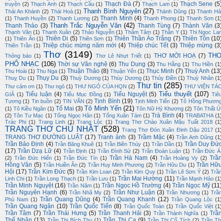
Thạch Đà
(7)
Thạch Sene
(5
truyện
(2)
Thạch Anh
(2)
Thạch Cầu
(1)
Thạch Lam
(1)
Thanh Bình Nguyên
(27)
Thái An Khánh
(2)
Thái Hoà
(1)
Thành Dũng
(1)
Thanh Hả
Thanh Minh
(4)
(1)
Thanh Huyền
(2)
Thanh Lương
(2)
Thanh Phong
(1)
Thanh Sơn
(1
Thanh Trắc Nguyễn Văn
(42)
Thanh Thảo
(3)
Thanh Tùng
(7)
Thành Văn
(3
Thạnh Văn
(1)
Thanh Xuân
(2)
Thảo Nguyễn
(1)
Thâm Tâm
(1)
Thần Y
(1)
Thi Ngọc La
Thiên Di
(5)
Thiên Thần Áo Trắng
(7)
Thiên Tôn
(10
(1)
Thiên Ân
(1)
Thiên Sơn
(1)
Thiệp chúc mừng năm mới
(4)
Thiệp chúc Tết
(3)
Thiệp mừng
(3
Thiên Trần
(1)
Thơ
(3149)
TH
THƠ MỜI HOẠ
(7)
Thông báo
(1)
Thơ Lê Nhựt Triết
(1)
PHỔ NHẠC
(106)
Thời sự Văn nghệ
(6)
Thu Dung
(3)
Thu Hằng
(1)
Thu Hiền
(1
Thuận Thảo
(8)
Thục Minh
(7)
Thuỳ Anh
(13
Thu Hoài
(1)
Thu Nga
(1)
Thuận Yến
(1)
Thụy Du
(3)
Thuỵ Du
(1)
Thuỳ Dương
(1)
Thùy Dương
(1)
Thủy Điền
(1)
Thuỳ Nhân
(1
Thư tin
(285)
Thư cảm ơn
(1)
Thư ngỏ
(1)
THƯ NGỎ CỦA HQN
(2)
THƯ VIỆN TÁ
Tiểu thuyết
(107)
Tiểu luận
(4)
Tiểu Nguyệt
(5)
GIẢ
(1)
Tiểu Mục Đồng
(1)
Tiê
Tịnh Bình
(19)
Tương
(1)
Tin buồn
(2)
TIN VĂN
(2)
Tịnh Minh Tiến
(2)
Tô Hồng Phươn
Tô Minh Yến
(21)
Tố Mai
(3)
(1)
Tô Kiều Ngân
(1)
Tôn Nữ Hỷ Khương
(2)
Tôn Thất Ú
Trà Bình
(4)
(2)
Tôn Tư Mạc
(1)
Tống Ngọc Hân
(1)
Tống Xuân Tám
(1)
TRABATHA
(1
Trác Phi
(1)
Trang Linh
(1)
Trang Lộc
(1)
Trang Thơ Chào Xuân Mậu Tuất 2018
(1
TRANG THƠ CHỦ NHẬT
(528)
Trang Thơ Đón Xuân Đinh Dậu 2017
(1
TRANG THƠ ĐƯỜNG LUẬT
(17)
Tranh ảnh
(3)
Trầm Mặc
(4)
Trần Anh Dũng
(1
Trần Bảo Định
(4)
Trần Duy Đứ
Trần Băng Khuê
(1)
Trần Biên Thùy
(1)
Trần Dần
(1)
(17)
Trần Dzạ Lữ
(4)
Trần Định
(1)
Trần Đình Sử
(2)
Trần Đoàn Luận
(1)
Trần Đức Á
Trần Hà Nam
(4)
Trầ
(2)
Trần Đức Hiển
(1)
Trần Đức Tín
(1)
Trần Hoàng Vy
(2)
Hồng Vân
(5)
Trần Hữ
Trần Huiền Ân
(2)
Trần Huy Minh Phương
(2)
Trần Hữu Du
(1)
Hội
(17)
Trần Kim Đức
(5)
Trần Kim Loan
(2)
Trần Kim Quy
(1)
Trần Lê Sơn Ý
(2)
Trầ
Trần Mai Hường
(11)
Linh Chi
(1)
Trần Long Thạch
(1)
Trần Lưu
(1)
Trần Mạnh Hảo
(1
Trần Minh Nguyệt
(16)
Trần Ngọc Hồ Trường
(4)
Trần Ngọc Mỹ
(11
Trần Năm
(1)
Trần Nguyên Hạnh
(6)
Trần Như Luận
(3)
Trần Nhã My
(2)
Trần Nhương
(1)
Trầ
Trần Quang Dũng
(4)
Trần Quang Khanh
(12)
Phù Nam
(1)
Trần Quang Lộc
(1
Trần Quang Ngân
(10)
Trần Quốc Tiến
(8)
Trần Quốc Toàn
(1)
Trần Quốc Việt
(1
Trần Tâm
(7)
Trần Thái Hưng
(5)
Trần Thanh Hải
(3)
Trầ
Trần Thành Nghĩa
(1)
Thế Nhân
(13)
Trần Thi Ca
(9)
Trần Thị Bích Thu
(1)
Trần Thị Cổ Tích
(2)
Trần Th