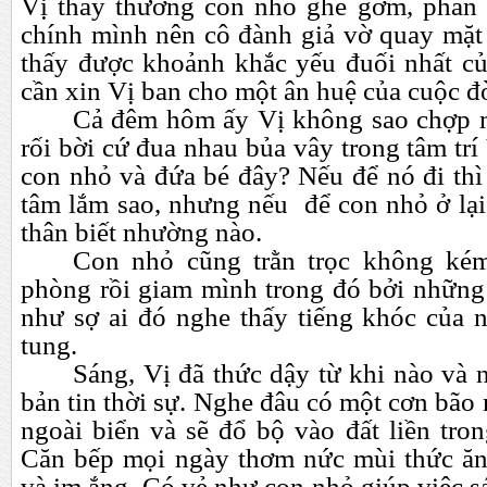
Vị thấy thương con nhỏ ghê gớm, phần 
chính mình nên cô đành giả vờ quay mặt 
thấy được khoảnh khắc yếu đuối nhất củ
cần xin Vị ban cho một ân huệ của cuộc đờ
Cả đêm hôm ấy Vị không sao chợp m
rối bời cứ đua nhau bủa vây trong tâm trí
con nhỏ và đứa bé đây? Nếu để nó đi thì
tâm lắm sao, nhưng nếu để con nhỏ ở lại,
thân biết nhường nào.
Con nhỏ cũng trằn trọc không kém
phòng rồi giam mình trong đó bởi những 
như sợ ai đó nghe thấy tiếng khóc của n
tung.
Sáng, Vị đã thức dậy từ khi nào và 
bản tin thời sự. Nghe đâu có một cơn bão
ngoài biển và sẽ đổ bộ vào đất liền tro
Căn bếp mọi ngày thơm nức mùi thức ăn
và im ắng. Có vẻ như con nhỏ giúp việc 