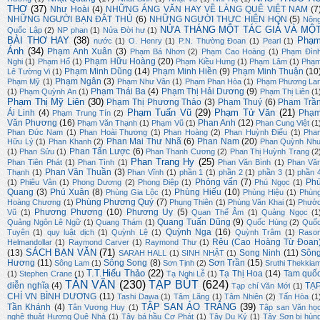
THƠ
(37)
Như Hoài
(4)
NHỮNG ÁNG VĂN HAY VỀ LÀNG QUÊ VIỆT NAM
(7
NHỮNG NGƯỜI BẠN ĐÂT THỦ
(6)
NHỮNG NGƯỜI THỰC HIỆN HQN
(5)
Nôn
NỬA THÁNG MỘT TÁC GIẢ VÀ MỘ
Quốc Lập
(2)
NP phan
(1)
Nửa Đời hư
(1)
BÀI THƠ HAY
(38)
Phạ
nước
(1)
O. Henry
(1)
P.N. Thường Đoan
(1)
Pearl
(1)
Ánh
(34)
Phạm Anh Xuân
(3)
Phạm Bá Nhơn
(2)
Phạm Cao Hoàng
(1)
Phạm Đìn
Phạm Hữu Hoàng
(20)
Nghi
(1)
Phạm Hổ
(1)
Phạm Kiều Hưng
(1)
Phạm Lâm
(1)
Phạ
Phạm Minh Dũng
(14)
Phạm Minh Hiền
(9)
Phạm Minh Thuận
(10
Lê Tường Vi
(1)
Phạm Ngân
(3)
Phạm Mỹ
(1)
Phạm Như Vân
(1)
Phạm Phan Hòa
(1)
Phạm Phương La
Phạm Thái Ba
(4)
Phạm Thị Hải Dương
(9)
(1)
Phạm Quỳnh An
(1)
Phạm Thị Liên
(1
Phạm Thị Mỹ Liên
(30)
Phạm Thị Phương Thảo
(3)
Phạm Thuý
(6)
Phạm Trầ
Phạm Tuấn Vũ
(29)
Phạm Tử Văn
(21)
Ái Linh
(4)
Phạ
Phạm Trung Tín
(2)
Văn Phương
(16)
Phan Anh
(12)
Phạm Văn Thạnh
(1)
Phạm Vũ
(1)
Phan Cung Việt
(1
Phan Đức Nam
(1)
Phan Hoài Thương
(1)
Phan Hoàng
(2)
Phan Huỳnh Điểu
(1)
Pha
Phan Mai Thư Nhã
(6)
Phan Nam
(20)
Hữu Lý
(1)
Phan Khanh
(2)
Phan Quỳnh Nh
Phan Tấn Lược
(6)
(1)
Phan Sửu
(1)
Phan Thanh Cương
(2)
Phan Thị Huỳnh Trang
(2
Phan Trang Hy
(25)
Phan Tiên Phát
(1)
Phan Tình
(1)
Phan Văn Bình
(1)
Phan Vă
Phan Văn Thuần
(3)
Thạnh
(1)
Phan Vĩnh
(1)
phần 1
(1)
phần 2
(1)
phần 3
(1)
phần 
Phỏng vấn
(7)
Ph
(1)
Phiêu Vân
(1)
Phong Dương
(2)
Phong Điệp
(1)
Phú Ngọc
(1)
Quang
(3)
Phú Xuân
(8)
Phùng Hiếu
(10)
Phùng Gia Lộc
(1)
Phùng Hiệu
(1)
Phùn
Phùng Phương Quý
(7)
Hoàng Chương
(1)
Phụng Thiên
(1)
Phùng Văn Khai
(1)
Phướ
Phương Phương
(10)
Phương Uy
(5)
Vũ
(1)
Quan Thế Âm
(1)
Quảng Ngọc
(1
Quang Tuấn Dũng
(9)
Quảng Ngôn Lê Ngữ
(1)
Quang Thám
(1)
Quốc Hùng
(2)
Quố
Quỳnh Nga
(16)
Tuyên
(1)
quy luật dịch
(1)
Quỳnh Lệ
(1)
Quỳnh Trâm
(1)
Raso
Rêu (Cao Hoàng Từ Đoan
Helmandollar
(1)
Raymond Carver
(1)
Raymond Thư
(1)
SÁCH BẠN VĂN
(71)
(13)
Song Ninh
(11)
Sôn
SARAH HALL
(1)
SINH NHẬT
(1)
Hương
(11)
Sông Song
(8)
Sơn Trần
(15)
Sông Lam
(1)
Sơn Tịnh
(2)
Sruthi Thekkia
T.T.Hiếu Thảo
(22)
Tạ Thị Hoa
(14)
Tam quố
(1)
Stephen Crane
(1)
Tạ Nghi Lễ
(1)
TẢN VĂN
(230)
TẠP BÚT
(624)
diễn nghĩa
(4)
TẠ
Tạp chí Văn Mới
(1)
CHÍ VN BÌNH DƯƠNG
(11)
Tashi Dawa
(1)
Tâm Lãng
(1)
Tâm Nhiên
(2)
Tấn Hòa
(1
TẬP SAN ÁO TRẮNG
(39)
Tần Khánh
(4)
Tân Vương Huy
(1)
Tập san Văn họ
nghệ thuật Hương Quê Nhà
(1)
Tây bá hầu Cơ Phát
(1)
Tây Du Ký
(1)
Tây Sơn bi hùn