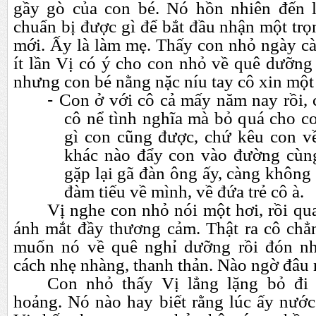
gầy gò của con bé. Nó hồn nhiên đến l
chuẩn bị được gì để bắt đầu nhận một trọn
mới. Ấy là làm mẹ. Thấy con nhỏ ngày c
ít lần Vị có ý cho con nhỏ về quê dưỡng
nhưng con bé nằng nặc níu tay cô xin một
-
Con ở với cô cả mấy năm nay rồi, c
cô nể tình nghĩa mà bỏ quá cho c
gì con cũng được, chứ kêu con v
khác nào đẩy con vào đường cù
gặp lại gã đàn ông ấy, càng khôn
đàm tiếu về mình, về đứa trẻ cô à.
Vị nghe con nhỏ nói một hơi, rồi qu
ánh mắt đầy thương cảm. Thật ra cô chẳn
muốn nó về quê nghỉ dưỡng rồi đón n
cách nhẹ nhàng, thanh thản. Nào ngờ đâu 
Con nhỏ thấy Vị lẳng lặng bỏ đi 
hoảng. Nó nào hay biết rằng lúc ấy nước