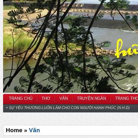
TRANG CHỦ
THƠ
VĂN
TRUYỆN NGẮN
TRANG TH
+ SỰ YÊU THƯƠNG LUÔN LÀM CHO CON NGƯỜI HẠNH PHÚC (N.H.D)
Home »
Văn