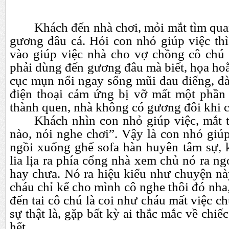
Khách đến nhà chơi, mỏi mắt tìm qua
gương đâu cả. Hỏi con nhỏ giúp việc thì
vào giúp việc nhà cho vợ chồng cô chú 
phải dùng đến gương đâu mà biết, họa ho
cục mụn nổi ngay sống mũi đau điếng, đ
điện thoại cảm ứng bị vỡ mất một phần
thành quen, nhà không có gương đôi khi c
Khách nhìn con nhỏ giúp việc, mắt t
nào, nói nghe chơi”. Vậy là con nhỏ giú
ngồi xuống ghế sofa hàn huyên tâm sự,
lia lịa ra phía cổng nhà xem chủ nó ra ng
hay chưa. Nó ra hiệu kiểu như chuyện nà
cháu chỉ kể cho mình cô nghe thôi đó nh
đến tai cô chú là coi như cháu mất việc 
sự thật là, gặp bất kỳ ai thắc mắc về chi
hết.