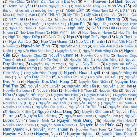
Minh Đan (Lọ Lem Đất Võ)
(6)
Minh Nguyên
(15)
Minh Nguyễ
(1)
Minh Châu
(2)
Minh Vy
(25)
(3)
Minh Nguyệt
(15)
Minh Nguyệt (NT)
(1)
Minh Nhân Tông
(1)
Mỗ
Mộng Cầm
(8)
Mùa Xanh
(3
tháng một tác giả và một bài thơ hay
(2)
Mộng Nam
(1)
MỸ THUẬT
(6)
Mưa
(1)
Mường Mán
(1)
My Tiên
(1)
Mỹ Vân
(1)
Nam Art
(2)
Nam Ca
Ngàn Thương
(33)
Nam Thi
(17)
NCCGL
(4)
(1)
Năm Bửu
(1)
Nấm Độc
(1)
Ngà
Ngọc Diệp
(35)
Ngọc Bút
(8)
Đẹp Tươi
(1)
nghệ thuật.
(1)
nghiên cứu
(1)
Ngọc Thịn
Ngô Diệp
(6)
Ngô Đình Hải
(7)
(1)
Ngô Càn Chiểu
(1)
Ngô Cự Chính
(2)
Ngô Hồn
Ngô Minh Trãi
(3)
Nhung
(1)
Ngô Liêm Khoan
(1)
Ngô Nguyên Ngiễm
(1)
Ngô Thị Ho
Ngô Thuý Nga
(30)
Ngô Thị Ngọc Diệp
(10)
Ngô Thúy Nga
(16)
Ngô Thy Họ
(1)
Ngô Văn Cư
(52)
(7)
Ngô Văn Giảng
(11)
Ngô Văn Khanh
(17)
Ngô Viết Hòa
(2
Nguyễn An Bình
(70)
Nguyễn An Đình
(4)
Nguyễn
(1)
Nguyễn Ánh 9
(1)
Nguyễn B
Nguyê
Nhân
(1)
Nguyễn Bích Sao Linh
(1)
Nguyễn Bình
(1)
Nguyễn Bính Hồng Cầu
(2)
Cẩn
(26)
Nguyễn Chinh
(4)
Nguyễn Châu
(2)
Nguyễn Công Thụ
(2)
Nguyễn Côn
Nguyễ
Tùng Chinh
(1)
Nguyễn Cử Tú Quỳnh
(2)
Nguyên Diệp
(1)
Nguyễn Dũng
(1)
Duy Khương
(6)
Nguyễn Duy Thịnh
(3)
Nguyễn Duy Phương
(1)
Nguyễn Đại Duẩn
(2
Nguyễn Đặng Mừng
(3)
Nguyễn Đăng Thanh
(20)
Nguyễn Đăng Trình
(4)
Nguyễ
Nguyễn Đoan Tuyết
(25)
Đình Bảng
(1)
Nguyễn Đình Trọng
(1)
Nguyễn Đồng Bộ
Nguyễn Đức Chính
(5)
Nguyễ
Thảo
(1)
Nguyễn Đức Cơ
(1)
Nguyễn Đức Mậu
(2)
Nguyễn Đứ
Đức Minh
(6)
Nguyễn Đức Minh Hùng
(10)
Nguyễn Đức Nhân
(1)
Phú Thọ
(26)
Nguyễn Đức Quyền
(4)
Nguyễn Đức Tấn
(6)
Nguyễn Đức Tình
(4
Nguyên Hạ
(11)
Nguyễ
Nguyễn Gia Long
(1)
Nguyễn Hải Thảo
(2)
Nguyễn Hậu
(2)
Hiếu
(8)
Nguyễn Hiếu Học
(2)
Nguyễn Hòa Hiệp
(2)
Nguyễn Hoài Ân
(1)
Nguyễn Hoàn
Nguyễn Huệ
(3)
Nguyễn Huy
(3
Thức
(2)
Nguyễn Hồng Diệu
(1)
Nguyên Hùng
(1)
Nguyễn Huy (HD)
(1)
Nguyễn Huy Khôi
(1)
Nguyễn Huỳnh
(1)
Nguyễn Hữu Minh
(1
Nguyễn Hữu Thuần
(4)
Nguyễn Hữu Phú
(1)
Nguyễn Hữu Quý
(2)
Nguyễn Hữu Trun
Nguyễn Khoa Đăng
(51)
Nguyễn Kiề
(2)
Nguyễn Khiêm
(1)
Nguyễn Kiều Lam
(2)
Phương
(3)
Nguyễn Kim Hương
(7)
Nguyễ
Nguyễn Kim Thịnh
(1)
Nguyễn Lam
(2)
Nguyễn Minh Dũng
(46)
Lương Vỵ
(4)
Nguyên Minh
(1)
Nguyễn Minh Hoà
(1
Nguyễn Minh Phúc
(47)
Nguyễ
Nguyễn Minh Khiêm
(1)
Nguyễn Minh Nguyệt
(1)
Minh Quang
(5)
Nguyễn Minh Thuận
(9)
Nguyễn Minh Toàn
(1)
Nguyễn Mỳ
(1
Nguyễn Mỹ Nữ
(3)
Nguyễn Nga
(14)
Nguyễn Nghiêm
(3)
Nguyễn Ngọc Dũng
(1