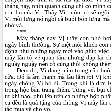
tháng nay, nhìn quanh cũng chỉ có mình c
còn lại của Vị. Thấy Vị buồn nó sẽ ngồi 
Vị mỏi lưng nó ngồi cả buổi bóp lưng mà
nhờ vả.
***
Mấy tháng nay Vị thấy con nhỏ hơ
ngày bình thường. Sự mệt mỏi khiến con
động như những ngày mới vào giúp việc 
mấy lần tỏ vẻ quan tâm nhưng đáp lại ch
nguầy nguậy nên cô cũng thôi không thèm
Đêm đó, Vị đang nằm trong căn buồn
cửa. Đó là âm thanh mà lâu lắm rồi Vị k
ngày chồng Vị bỏ đi. Trong khi lá đơn l
trong hộc bàn trang điểm. Từng vết bụi ch
tự khi nào, phủ lên trên cả những hộp phấ
cả đều là quà tặng của chồng Vị mấy lần
tác mua về cho vợ.