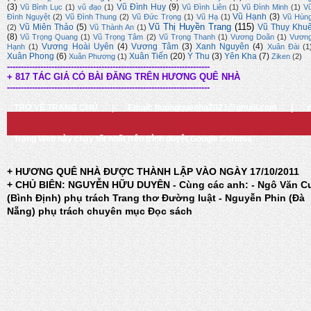
(3)
Vũ Đình Huy
(9)
Vũ Bình Lục
(1)
vũ đạo
(1)
Vũ Đình Liên
(1)
Vũ Đình Minh
(1)
V
Vũ Hạnh
(3)
Đình Nguyệt
(2)
Vũ Đình Thung
(2)
Vũ Đức Trọng
(1)
Vũ Hạ
(1)
Vũ Hùn
Vũ Thị Huyền Trang
(115)
Vũ Miên Thảo
(5)
Vũ Thụy Khu
(2)
Vũ Thành An
(1)
(8)
Vũ Trọng Quang
(1)
Vũ Trọng Tâm
(2)
Vũ Trọng Thanh
(1)
Vương Doãn
(1)
Vươn
Vương Hoài Uyên
(4)
Vương Tâm
(3)
Xanh Nguyên
(4)
Hạnh
(1)
Xuân Đài
(1
Xuân Phong
(6)
Xuân Tiến
(20)
Ý Thu
(3)
Yên Kha
(7)
Xuân Phương
(1)
Ziken
(2)
-------------------------------------------------------------------------
+ 817 TÁC GIẢ CÓ BÀI ĐĂNG TRÊN HƯƠNG QUÊ NHÀ
-------------------------------------------------------------------------
TRỞ VỀ TRANG CHỦ
|
Email: huongquenha2023@gmail.com
|
Trang Web này chạy tốt nhất trên trình duyệt Google Chrome
+ HƯƠNG QUÊ NHÀ ĐƯỢC THÀNH LẬP VÀO NGÀY 17/10/2011
+ CHỦ BIÊN: NGUYỄN HỮU DUYÊN - Cùng các anh: - Ngô Văn C
(Bình Định) phụ trách Trang thơ Đường luật - Nguyễn Phin (Đà
Nẵng) phụ trách chuyên mục Đọc sách