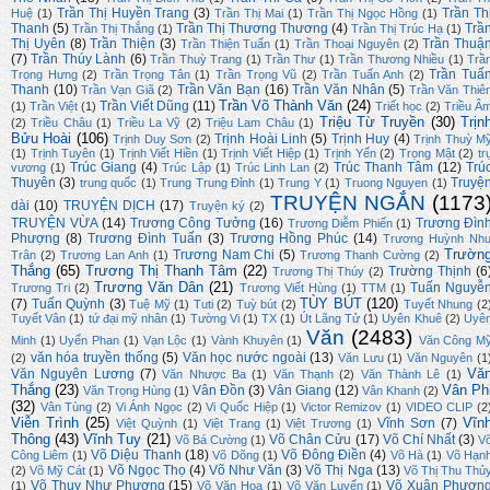
Trần Thị Huyền Trang
(3)
Trần Th
Huệ
(1)
Trần Thị Mai
(1)
Trần Thị Ngọc Hồng
(1)
Thanh
(5)
Trần Thị Thương Thương
(4)
Trầ
Trần Thị Thắng
(1)
Trần Thị Trúc Hạ
(1)
Thị Uyên
(8)
Trần Thiện
(3)
Trần Thuậ
Trần Thiện Tuấn
(1)
Trần Thoại Nguyên
(2)
(7)
Trần Thúy Lành
(6)
Trần Thuỳ Trang
(1)
Trần Thư
(1)
Trần Thương Nhiều
(1)
Trầ
Trần Tuấ
Trọng Hưng
(2)
Trần Trọng Tân
(1)
Trần Trọng Vũ
(2)
Trần Tuấn Anh
(2)
Thanh
(10)
Trần Văn Bạn
(16)
Trần Văn Nhân
(5)
Trần Vạn Giã
(2)
Trần Văn Thiê
Trần Võ Thành Văn
(24)
Trần Viết Dũng
(11)
(1)
Trần Việt
(1)
Triết học
(2)
Triều Â
Triệu Từ Truyền
(30)
Trịn
(2)
Triều Châu
(1)
Triều La Vỹ
(2)
Triệu Lam Châu
(1)
Bửu Hoài
(106)
Trịnh Hoài Linh
(5)
Trịnh Huy
(4)
Trịnh Duy Sơn
(2)
Trịnh Thuỳ M
(1)
Trịnh Tuyên
(1)
Trịnh Viết Hiền
(1)
Trịnh Viết Hiệp
(1)
Trịnh Yến
(2)
Trọng Mật
(2)
tr
Trúc Giang
(4)
Trúc Thanh Tâm
(12)
Trú
vương
(1)
Trúc Lập
(1)
Trúc Linh Lan
(2)
Thuyên
(3)
Truyệ
trung quốc
(1)
Trung Trung Đỉnh
(1)
Trung Y
(1)
Truong Nguyen
(1)
TRUYỆN NGẮN
(1173
dài
(10)
TRUYỆN DỊCH
(17)
Truyện ký
(2)
TRUYỆN VỪA
(14)
Trương Công Tưởng
(16)
Trương Đìn
Trương Diễm Phiến
(1)
Phượng
(8)
Trương Đình Tuấn
(3)
Trương Hồng Phúc
(14)
Trương Huỳnh Nh
Trườn
Trương Nam Chi
(5)
Trân
(2)
Trương Lan Anh
(1)
Trương Thanh Cường
(2)
Thắng
(65)
Trương Thị Thanh Tâm
(22)
Trường Thịnh
(6
Trương Thị Thúy
(2)
Trương Văn Dân
(21)
Tuấn Nguyễ
Trương Tri
(2)
Trương Viết Hùng
(1)
TTM
(1)
TÙY BÚT
(120)
(7)
Tuấn Quỳnh
(3)
Tuệ Mỹ
(1)
Tuti
(2)
Tuỳ bút
(2)
Tuyết Nhung
(2
Tuyết Vân
(1)
tứ đại mỹ nhân
(1)
Tường Vi
(1)
TX
(1)
Út Lãng Tử
(1)
Uyên Khuê
(2)
Uyê
Văn
(2483)
Minh
(1)
Uyển Phan
(1)
Vạn Lộc
(1)
Vành Khuyên
(1)
Văn Công M
văn hóa truyền thống
(5)
Văn học nước ngoài
(13)
(2)
Văn Lưu
(1)
Văn Nguyên
(1
Vă
Văn Nguyên Lương
(7)
Văn Nhược Ba
(1)
Văn Thạnh
(2)
Văn Thành Lê
(1)
Thắng
(23)
Vân Ph
Vân Đồn
(3)
Vân Giang
(12)
Văn Trọng Hùng
(1)
Vân Khanh
(2)
(32)
Vân Tùng
(2)
Vi Ánh Ngọc
(2)
Vi Quốc Hiệp
(1)
Victor Remizov
(1)
VIDEO CLIP
(2
Viễn Trình
(25)
Vĩn
Vĩnh Sơn
(7)
Việt Quỳnh
(1)
Việt Trang
(1)
Việt Trương
(1)
Thông
(43)
Vĩnh Tuy
(21)
Võ Chân Cửu
(17)
Võ Chí Nhất
(3)
Võ Bá Cường
(1)
V
Võ Diệu Thanh
(18)
Võ Đông Điền
(4)
Công Liêm
(1)
Võ Dõng
(1)
Võ Hà
(1)
Võ Hạn
Võ Ngọc Thọ
(4)
Võ Như Văn
(3)
Võ Thị Nga
(13)
(2)
Võ Mỹ Cát
(1)
Võ Thị Thu Thủ
Võ Thuỵ Như Phương
(15)
Võ Xuân Phươn
(1)
Võ Văn Hoa
(1)
Võ Văn Luyến
(1)