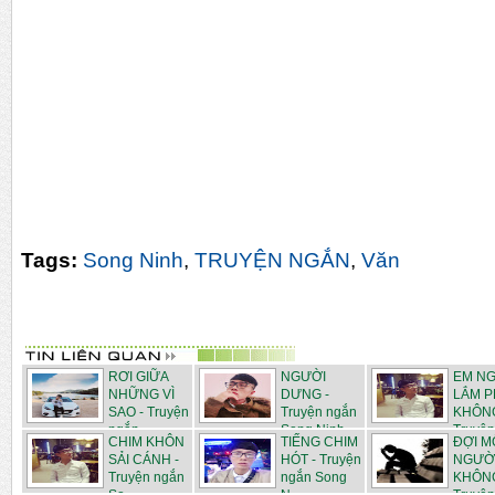
Tags:
Song Ninh
,
TRUYỆN NGẮN
,
Văn
RƠI GIỮA
NGƯỜI
EM N
NHỮNG VÌ
DƯNG -
LẮM P
SAO - Truyện
Truyện ngắn
KHÔNG
ngắn...
Song Ninh
Truyện
CHIM KHÔN
TIẾNG CHIM
ĐỢI M
SẢI CÁNH -
HÓT - Truyện
NGƯỜ
Truyện ngắn
ngắn Song
KHÔNG