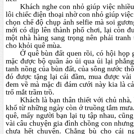
Khách nghe con nhỏ giúp việc nhiề
lôi chiếc điện thoại nhờ con nhỏ giúp việ
chọn chế độ chụp ảnh selfie mà soi gươn
mới có dịp lên thành phố chơi, lại còn đư
một nhà hàng sang trọng nên phải tranh
cho khỏi quê mùa.
Ở quê bùn đất quen rồi, có hội họp g
mặc được bộ quần áo ủi qua ủi lại phẳn
tanh nồng của bùn đất, của sông nước thôi
đó được tặng lại cái đầm, mua được vài 
đem về mà mặc đi đám cưới này kia là c
trố mắt trầm trồ.
Khách là bạn thân thiết với chủ nhà,
khố từ những ngày còn ở truồng tắm mưa.
quê, mấy người bạn lại tụ tập nhau, cũn
vài câu chuyện gia đình chồng con nhưng
chưa hết chuyện. Chẳng bù cho cái n