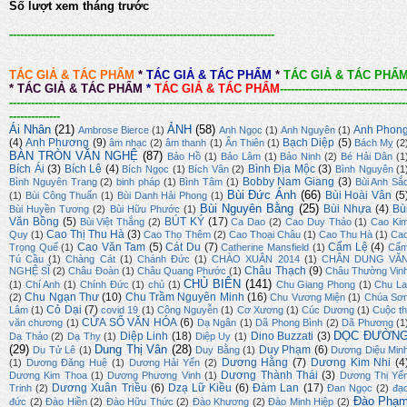
Số lượt xem tháng trước
-------------------------------------------------------------------------
TÁC GIẢ & TÁC PHẨM
*
TÁC GIẢ & TÁC PHẨM
*
TÁC GIẢ & TÁC PHẨ
*
TÁC GIẢ & TÁC PHẨM
*
TÁC GIẢ & TÁC PHẨM
-----------------------------------
-------------------------------------------------------------------------------------------------------------
--------------
Ái Nhân
(21)
ẢNH
(58)
Anh Phon
Ambrose Bierce
(1)
Anh Ngọc
(1)
Anh Nguyên
(1)
(4)
Anh Phương
(9)
Bạch Diệp
(5)
âm nhạc
(2)
âm thanh
(1)
Ân Thiên
(1)
Bách Mỵ
(2
BÀN TRÒN VĂN NGHỆ
(87)
Bảo Hồ
(1)
Bảo Lâm
(1)
Bảo Ninh
(2)
Bé Hải Dân
(1
Bích Ái
(3)
Bích Lê
(4)
Bình Địa Mộc
(3)
Bích Ngọc
(1)
Bích Vân
(2)
Bình Nguyên
(1
Bobby Nam Giang
(3)
Bình Nguyên Trang
(2)
binh pháp
(1)
Bình Tâm
(1)
Bùi Anh Sắ
Bùi Đức Ánh
(66)
Bùi Hoài Vân
(5
(1)
Bùi Công Thuấn
(1)
Bùi Danh Hải Phong
(1)
Bùi Nguyên Bằng
(25)
Bùi Nhựa
(4)
Bù
Bùi Huyền Tương
(2)
Bùi Hữu Phước
(1)
Văn Bồng
(5)
BÚT KÝ
(17)
Bùi Việt Thắng
(2)
Ca Dao
(2)
Cao Duy Thảo
(1)
Cao Ki
Cao Thị Thu Hà
(3)
Quy
(1)
Cao Thọ Thêm
(2)
Cao Thoại Châu
(1)
Cao Thu Hà
(1)
Ca
Cao Văn Tam
(5)
Cát Du
(7)
Cẩm Lệ
(4)
Trọng Quế
(1)
Catherine Mansfield
(1)
Cẩ
Tú Cầu
(1)
Chàng Cát
(1)
Chánh Đức
(1)
CHÀO XUÂN 2014
(1)
CHÂN DUNG VĂ
Châu Thạch
(9)
NGHỆ SĨ
(2)
Châu Đoàn
(1)
Châu Quang Phước
(1)
Châu Thường Vin
CHỦ BIÊN
(141)
(1)
Chí Anh
(1)
Chính Đức
(1)
chủ
(1)
Chu Giang Phong
(1)
Chu La
Chu Ngạn Thư
(10)
Chu Trầm Nguyên Minh
(16)
(2)
Chu Vương Miện
(1)
Chúa Sơ
Cỏ Dại
(7)
Lâm
(1)
covid 19
(1)
Công Nguyễn
(1)
Cơ Xương
(1)
Cúc Dương
(1)
Cuộc th
CỬA SỔ VĂN HÓA
(6)
văn chương
(1)
Dạ Ngân
(1)
Dã Phong Bình
(2)
Dã Phương
(1
DỌC ĐƯỜN
Diệp Linh
(18)
Dino Buzzati
(3)
Dạ Thảo
(2)
Dạ Thy
(1)
Diệp Uy
(1)
(29)
Dung Thị Vân
(28)
Duy Phạm
(6)
Du Tử Lê
(1)
Duy Bằng
(1)
Dương Diệu Min
Dương Hằng
(7)
Dương Kim Nhi
(4
(1)
Dương Đăng Huệ
(1)
Dương Hải Yến
(2)
Dương Thành Thái
(3)
Dương Kim Thoa
(1)
Dương Phương Vinh
(1)
Dương Thị Yế
Dương Xuân Triều
(6)
Dzạ Lữ Kiều
(6)
Đàm Lan
(17)
Trinh
(2)
Đan Ngọc
(2)
đạ
Đào Phạ
đức
(2)
Đào Hiền
(2)
Đào Hữu Thức
(2)
Đào Khương
(2)
Đào Minh Hiệp
(2)