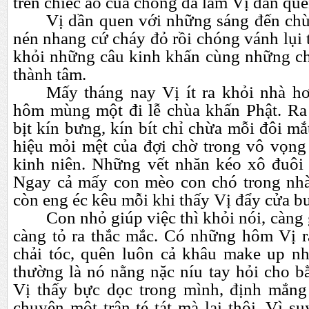
trên chiếc áo của chồng đã làm Vị dần quên
Vị dần quen với những sáng đến ch
nén nhang cứ cháy đỏ rồi chóng vánh lụi t
khỏi những câu kinh khấn cùng những c
thành tâm.
Mấy tháng nay Vị ít ra khỏi nhà h
hôm mùng một đi lễ chùa khấn Phật. Ra
bịt kín bưng, kín bít chỉ chừa mỗi đôi m
hiệu mỏi mệt của đợi chờ trong vô vọn
kinh niên. Những vết nhăn kéo xô đuôi m
Ngay cả mấy con mèo con chó trong nhà
còn eng éc kêu mỗi khi thấy Vị đẩy cửa b
Con nhỏ giúp việc thì khỏi nói, càng
càng tỏ ra thắc mắc. Có những hôm Vị 
chải tóc, quên luôn cả khâu make up n
thường là nó nằng nặc níu tay hỏi cho b
Vị thấy bực dọc trong mình, định mắng
chuyện một trận té tát mà lại thôi. Vì suy