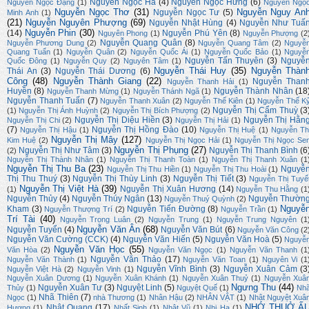
Nguyễn Ngọc Hà
(4)
Nguyễn Ngọc Hưng
(6)
Nguyễn Ngọc Đặng
(1)
Nguyễn Ngọ
Nguyễn Ngọc Thơ
(31)
Nguyễn Nguy An
Nguyễn Ngọc Tư
(5)
Minh Anh
(1)
(21)
Nguyễn Nguyên Phượng
(69)
Nguyễn Nhật Hùng
(4)
Nguyễn Như Tuấ
Nguyễn Phin
(30)
(14)
Nguyễn Phú Yên
(8)
Nguyên Phong
(1)
Nguyễn Phượng
(2
Nguyễn Quang Quân
(8)
Nguyễn Phương Dung
(2)
Nguyễn Quang Tâm
(2)
Nguyễ
Quang Tuấn
(1)
Nguyễn Quân
(2)
Nguyễn Quốc Ái
(1)
Nguyễn Quốc Bảo
(1)
Nguyễ
Nguyễn Tấn Thuyên
(3)
Nguyễ
Quốc Đông
(1)
Nguyễn Quy
(2)
Nguyên Tâm
(1)
Nguyễn Thái Huy
(35)
Nguyễn Thàn
Thái An
(3)
Nguyễn Thái Dương
(6)
Công
(48)
Nguyễn Thành Giang
(22)
Nguyễn Than
Nguyễn Thanh Hải
(1)
Huyền
(8)
Nguyễn Thành Nhân
(18
Nguyễn Thanh Mừng
(1)
Nguyễn Thánh Ngã
(1)
Nguyễn Thanh Tuấn
(7)
Nguyễn Thanh Xuân
(2)
Nguyễn Thế Kiên
(1)
Nguyễn Thế K
Nguyễn Thị Cẩm Thuỳ
(3
(1)
Nguyễn Thị Ánh Huỳnh
(2)
Nguyễn Thị Bích Phượng
(2)
Nguyễn Thị Diệu Hiền
(3)
Nguyễn Thị Hằn
Nguyễn Thị Chi
(2)
Nguyễn Thị Hải
(1)
(7)
Nguyễn Thị Hồng Đào
(10)
Nguyễn Thị Hậu
(1)
Nguyễn Thị Huệ
(1)
Nguyễn Th
Nguyễn Thị Mây
(127)
Kim Huệ
(2)
Nguyễn Thị Ngọc Hải
(1)
Nguyễn Thị Ngọc Se
Nguyễn Thị Phụng
(27)
Nguyễn Thị Như Tâm
(3)
Nguyễn Thị Thanh Bình
(6
(2)
Nguyễn Thị Thành Nhân
(1)
Nguyễn Thị Thanh Toàn
(1)
Nguyễn Thị Thanh Xuân
(1
Nguyễn Thị Thu Ba
(23)
Nguyễ
Nguyễn Thị Thu Hiền
(1)
Nguyễn Thị Thu Hoài
(1)
Thị Thu Thuý
(3)
Nguyễn Thị Thùy Linh
(3)
Nguyễn Thị Tiết
(3)
Nguyễn Thị Tuyế
Nguyễn Thị Việt Hà
(39)
Nguyễn Thị Xuân Hương
(14)
(1)
Nguyễn Thu Hằng
(1
Nguyễn Thủy
(4)
Nguyễn Thúy Ngân
(13)
Nguyễn Thườn
Nguyễn Thuý Quỳnh
(2)
Nguyễ
Kham
(3)
Nguyễn Tiến Đường
(8)
Nguyễn Thượng Trí
(2)
Nguyễn Trần
(1)
Trí Tài
(40)
Nguyễn Trọng Luân
(2)
Nguyễn Trung
(1)
Nguyễn Trung Nguyên
(1
Nguyễn Văn Ân
(68)
Nguyễn Tuyển
(4)
Nguyễn Văn Bút
(6)
Nguyễn Văn Công
(2
Nguyễn Văn Cường (CCK)
(4)
Nguyễn Văn Hiến
(5)
Nguyễn Văn Hoà
(5)
Nguyễ
Nguyễn Văn Học
(55)
Văn Hòa
(2)
Nguyễn Văn Ngọc
(1)
Nguyễn Văn Thanh
(1
Nguyễn Văn Thảo
(17)
Nguyễn Văn Thành
(1)
Nguyễn Văn Toan
(1)
Nguyên Vi
(1
Nguyễn Vĩnh Bình
(3)
Nguyễn Xuân Cảm
(3
Nguyễn Việt Hà
(2)
Nguyễn Vinh
(1)
Nguyễn Xuân Dương
(1)
Nguyễn Xuân Khánh
(1)
Nguyễn Xuân Thuỷ
(1)
Nguyễn Xuâ
Ngưng Thu
(44)
Nguyễn Xuân Tư
(3)
Nguyệt Linh
(5)
Thủy
(1)
Nguyệt Quế
(1)
Nh
Nhã Thiên
(7)
Ngọc
(1)
nhà Thương
(1)
Nhân Hậu
(2)
NHÂN VẬT
(1)
Nhật Nguyệt Xuâ
NHỚ THUỞ Ấ
Nhật Quang
(17)
Hương
(1)
Nhất Sinh
(1)
Nhật Vũ
(1)
Nhi Hạ
(1)