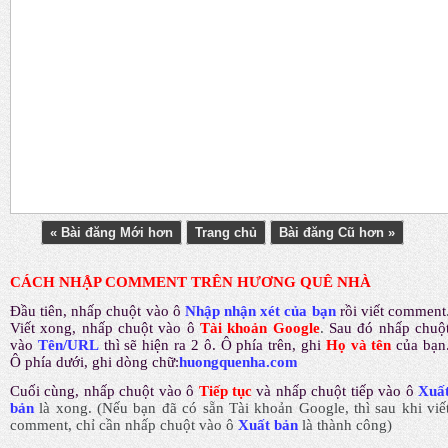
« Bài đăng Mới hơn
Trang chủ
Bài đăng Cũ hơn »
CÁCH NHẬP COMMENT TRÊN HƯƠNG QUÊ NHÀ
Đầu tiên, nhấp chuột vào ô
Nhập nhận xét của bạn
rồi viết comment
Viết xong, nhấp chuột vào ô
Tài khoản Google
.
Sau đó nhấp chuộ
vào
Tên/URL
thì sẽ hiện ra 2 ô. Ô phía trên, ghi
Họ và tên
của bạn
Ô phía dưới, ghi dòng chữ:
huongquenha.com
Cuối cùng, nhấp chuột vào ô
Tiếp tục
và nhấp chuột tiếp vào ô
Xuấ
bản
là xong.
(Nếu bạn đã có sẵn Tài khoản Google, thì sau khi viế
comment, chỉ cần nhấp chuột vào ô
Xuất bản
là thành công
)