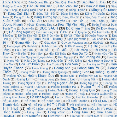
Thuỳ Trang
(82)
Đào Thanh Hoà
(14)
Đào Quang Bắc
(1)
Đào Quý Thạnh
(1)
Đà
Đào Văn Đạt
(31)
Đào Thị Thu Hiền
(3)
Đào Viết Bửu
(7)
Thị Quý Thanh
(1)
Đặn
Đặng Quốc Khán
Châu Long
(1)
Đặng Diệu Thoa
(1)
Đăng Đăng
(1)
Đăng Huỳnh
(1)
(8)
Đặng Quý Địch
(3)
Đặng Tấn Tới
(2)
Đặng Thị Hoa
(2)
Đặng Thị Xuân
(1)
Đặn
Đặng Tường Vy
(3)
Đặn
Toán
(1)
Đăng Trình
(1)
Đặng Văn Sử
(1)
Đặng Việt Trinh
(1)
Xuân Xuyến
(9)
Đin
ĐIỂM BÁO
(2)
Điêu Thuyền
(1)
Đinh Lốc
(2)
Đình Thậm
(1)
Vương Khanh
(4)
Đoàn Thị Minh Hiệp
(4)
Đoàn Khương Duy
(1)
Đoàn Tình
(1)
Đoà
ĐỌC SÁCH
(30)
Đỗ Chiến Thắng
(6)
Đỗ Duy Hoàn
Tuyết Thu
(1)
Đoản văn
(1)
(15)
Đỗ Hồng Ngọc
(5)
Đỗ KIm Dung
(1)
Đỗ Phu
(1)
Đỗ Quyên
(2)
Đỗ Tâm Linh
(1)
Đ
Tấn Đạt
(2)
Đỗ Thị Kim Hải
(2)
Đỗ Trúc Hàn
(1)
Đỗ Văn Tiến
(1)
Đỗ Xuân Phương
(1)
Đứ
Đức Tiên
(3)
Elena Pucillo Truong
(6)
Gian
Linh
(1)
gan jing world
(1)
Ghi chép
(2)
Đình
(8)
Giang Hiền Sơn
(6)
Giáo dục
(1)
Guy de Maupassant
(1)
Hà Đoàn
(2)
Hạ L
Hạ Thi
(3)
(1)
Hà Nguyên
(2)
Hà Nhi
(1)
Hà Nhữ Uyên
(2)
Hà Phi Phượng
(1)
Hà Thị Th
Hải Miên
(3)
Hả
Hằng
(1)
Hà Tùng Sơn
(1)
Hải Điểu
(1)
Hải Phong
(2)
Hải Thăng
(1)
Thuỵ
(6)
Hàn Du Tử
(17)
Hải Yến
(2)
Hàm Sơn
(1)
Hàn Dã Thảo
(2)
Hàn Hữu Yên
(1
Hàn Phong Vũ
(19)
Hàn Lâm
(1)
Hãn Nguyên Nguyễn Nhã
(1)
Hàn Nguyệt
(1)
Hàn Tí
(1)
Hạng Vũ
(1)
Hậu Cốc Ngang
(1)
Hậu Đậu
(1)
Hiếu Dũng
(1)
Hoa Hướng Dương
(1
Hoà
Hoa Tím Buồn
(4)
Hoà Văn
(10)
Hoa Mai
(2)
Hoa Tuyết
(2)
Hoa Xuyến Chi
(1)
Huyền Thanh
(53)
Hoàng Anh 79
(26)
Hoàn
Hoàng Anh
(6)
Hoan Giang
(1)
Chẩm
(53)
Hoàng Giao
(4)
Hoàng Hạ Miê
Hoàng Chẫm
(1)
Hoàng Đình Quang
(2)
(6)
Hoàng Khánh Duy
(5)
Hoàng Hữu
(1)
Hoàng Kim
(1)
Hoàng Kim Chi
(1)
Hoàng Ki
Hoàng Linh
(6)
Hoàng Lộc
(8)
Oanh
(2)
Hoàng Long
(2)
Hoàng Mẫn
(1)
Hoàng Min
Hoàng Ngọc Xuân
(4)
Tường
(2)
Hoàng Nghĩa Lược
(1)
Hoàng Nguyên
(1)
Hoàng Ph
Hoàng Thị Nhã
(8)
Ngọc Tường
(1)
Hoàng Thảo Chi
(1)
Hoàng Thị Bích Hà
(1)
Hoàn
Hoàng Trọng Quý
(9)
Thị Thu Thủy
(2)
Hoàng Trang
(1)
Hoàng Trần
(1)
Hoàng Trọn
thắng
(1)
Hoàng Tuấn Sơn
(1)
Hoàng Tuyên
(2)
Hoàng Vũ Thuật
(1)
Hoàng Xuân Hiến
(1
Hồ Bích Ngọc
(4)
Hoàng Xuân Niên
(1)
Hồ Bích Vân
(2)
Hồ Đắc Thiếu Anh
(1)
Hồ Hải
(2
H
Hồ Lê Diêm
(1)
Hồ Nam
(1)
Hồ Ngọc Diệp
(1)
Hồ Nhật Quang
(1)
Hồ Sĩ Duy
(1)
H
Thanh Ngân
(10)
Hồ Thế Phất
(3)
Hồ Thế Hà
(2)
Hồ Thế Sinh
(1)
Hồ Tĩnh Tâm
(1)
Tịnh Thuỷ
(21)
Hồ Xuân Thu
(3)
Hồ Vũ Khánh Linh
(1)
Hội Nhà văn TP. HCM
(1
Hồng Hạnh
(3)
Hồng Phúc
(8)
Hồng Tâm
(10)
Huệ Triệu
(3
Hồng Liễu
(1)
HUMICHI
(5)
Huy Nguyên
(15)
Huy Vọng
(17)
Huy Vũ
(1)
Huyết Kiệt
(1)
Huỳnh D