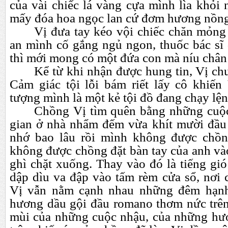
của vài chiếc lá vàng cựa mình lìa khỏi 
mấy đóa hoa ngọc lan cứ đơm hương nồng
Vị đưa tay kéo vội chiếc chăn mỏng 
an mình cố gắng ngủ ngon, thuốc bác sĩ 
thì mới mong có một đứa con mà níu chân 
Kể từ khi nhận được hung tin, Vị ch
Cảm giác tội lỗi bám riết lấy cô khiến
tượng mình là một kẻ tội đồ đang chạy lện
Chồng Vị tìm quên bằng những cuộc 
gian ở nhà nhẩm đếm vừa khít mười đầu
nhớ bao lâu rồi mình không được chồn
không được chồng đặt bàn tay của anh và
ghì chặt xuống. Thay vào đó là tiếng gi
dập dìu va đập vào tấm rèm cửa sổ, nơi
Vị vẫn nằm cạnh nhau những đêm hạnh
hương dầu gội đầu romano thơm nức trên
mùi của những cuộc nhậu, của những hư