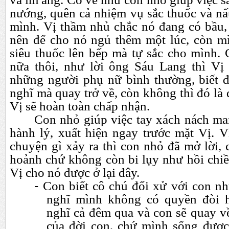
nướng, quên cả nhiệm vụ sắc thuốc và nấ
mình. Vị thầm nhủ chắc nó đang có bầu,
nên để cho nó ngủ thêm một lúc, còn mì
siêu thuốc lên bếp mà tự sắc cho mình.
nữa thôi, như lời ông Sáu Lang thì Vị
những người phụ nữ bình thường, biết 
nghĩ mà quay trở về, còn không thì đó là 
Vị sẽ hoàn toàn chấp nhận.
Con nhỏ giúp việc tay xách nách m
hành lý, xuất hiện ngay trước mặt Vị. V
chuyện gì xảy ra thì con nhỏ đã mở lời, 
hoảnh chứ không còn bi lụy như hồi chiề
Vị cho nó được ở lại đây.
-
Con biết cô chú đối xử với con như
nghĩ mình không có quyền đòi h
nghĩ cả đêm qua và con sẽ quay về
của đời con, chứ mình sống được