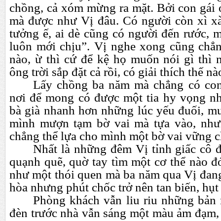
chồng, cả xóm mừng ra mặt. Bởi con gái 
mà được như Vị đâu. Có người còn xì x
tưởng ế, ai dè cũng có người đến rước, m
luôn mới chịu”. Vị nghe xong cũng chẳn
nào, ừ thì cứ để kệ họ muốn nói gì thì 
ông trời sắp đặt cả rồi, có giải thích thế n
Lấy chồng ba năm mà chẳng có con
nơi để mong có được một tia hy vọng n
bà già nhanh hơn những lúc yếu đuối, m
mình mượn tạm bờ vai mà tựa vào, như
chẳng thể lựa cho mình một bờ vai vững c
Nhất là những đêm Vị tỉnh giấc cô 
quạnh quẽ, quờ tay tìm một cơ thể nào đ
như một thói quen mà ba năm qua Vị đang
hòa nhưng phút chốc trở nên tan biến, hụ
Phòng khách vẫn liu riu những bản 
đèn trước nhà vẫn sáng một màu ảm đạm, 