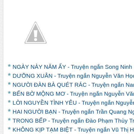
So...
N...
Truyện
NGÀY NÀY NĂM ẤY - Truyện ngắn Song Ninh
DƯỠNG XUÂN - Truyện ngắn Nguyễn Văn Họ
NGƯỜI ĐÀN BÀ QUÉT RÁC - Truyện ngắn Na
BẾN BỜ MỘNG MƠ - Truyện ngắn Nguyễn Vă
LỜI NGUYỀN TÌNH YÊU - Truyện ngắn Nguyễn
HAI NGƯỜI BẠN - Truyện ngắn Trần Quang N
TRONG BẾP - Truyện ngắn Đào Phạm Thùy T
KHÔNG KỊP TẠM BIỆT - Truyện ngắn Vũ Thị H