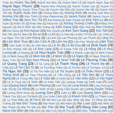
Huỳnh Gia
(18)
Thảo
(1)
Huỳnh Kim Bửu
(1)
Huỳnh Minh Lệ
(2)
Huỳnh Ngọc Nga
(1
Huỳnh Ngọc Phước
(29)
Huỳnh Như Phương
(1)
Huỳnh Thanh Lan
(1)
Huỳnh Th
Quỳnh Nga
(1)
Huỳnh Thúy Thúy
(1)
Huỳnh Văn Diệu
(1)
Huỳnh Văn Mỹ
(1)
Huỳnh Vă
Huỳnh Xuân Sơn
(3)
Hương Đình
(4)
Yên
(1)
Hương Đêm
(1)
Hương Quê Nhà
(1
Hương Văn
(6)
James Dylan
(4)
Hửu Thỉnh
(1)
Irina Polianxkaia
(1)
James Joyce
(1
Jeffrey Thai
(9)
Jerry Thu Trà
(7)
Kha Tiệm Ly
(4)
Kai Hoàng
(1)
Kate Chopin
(1)
Kh
Khổng Trường Chiến
(3)
Xuân
(1)
Khán Võ
(2)
Khảo Mai
(1)
khoa học
(1)
Khổng Vĩn
Kiến Giang
(12)
Kim Chuôn
Nguyên
(1)
KỊCH BẢN
(1)
Kiên Giang
(1)
Kiều Huệ
(1)
Kim Sơn Giang
(22)
(4)
Kim Ngoan
(15)
Kim Tiết
(10
Kim Dung
(2)
Kim Quyên
(1)
Ký sự
(14)
Kim Yến
(1)
Kỳ Nam
(2)
Lã Bố
(1)
La Hán
(1)
La Mai Thi Gia
(1)
Lạc Thảo
(1
Lam Giang
(3)
Lãng D
Lại Ngọc Thư
(1)
Lan Anh
(1)
Lan Phương
(1)
Lan Thanh
(1)
Lâm Trú
(6)
Lâm Bích Thuỷ
(8)
Lâm Cẩm Ái
(3)
Lâm Hạ
(11)
Lâm Huy Nhuận
(1)
(30)
Lê Đình Danh
(79
Lê Ân
(5)
Lê Bá Duy
(9)
Lâm Xuân Vi
(1)
Lâu Văn Mua
(1)
Lê Đức Lang
(13)
Lệ Hằng
(3)
Lê Hoà
Lê Đức Hoàng Vân
(1)
Lê Giang Trần
(1)
Lê Hứa Huyền Trân
(39)
Lương
(4)
Lê Hoàng
(2)
Lê Khánh Luận
(1)
Lê Minh Chán
Lê Minh Hải
(3)
Lê Minh Vũ
(3)
Lê Ngân
(3)
(1)
Lê Minh Dung
(2)
Lê Ngọc Phái
(1)
L
Lê Phương Châu
(30
Lê Ngũ Nam Phong
(11)
Lê Nhựt Triết
(8)
Ngọc Trác
(1)
Lê Quang Trạng
(23)
Lê Thanh Hùng
(34)
Lê Thanh My
(8)
Lê Sa Long
(2)
L
L
Lê Thị Cẩm Tú
(6)
Thấu
(1)
Lê Thị Hồng Thắm
(1)
Lê Thị Kim
(1)
Lê Thị Ngọc Lệ
(1)
Thị Ngọc Nữ
(33)
Lê Thị Xuyên
(13)
Lê Thiếu Nhơn
(15)
L
Lê Thị Thu Hiền
(1)
Thống Nhất
(6)
Lê Tiến Mợi
(6)
Lê Trọn
Lê Thụy Phương
(2)
Lê Tiến Dũng
(1)
Nghĩa
(3)
Lê Tuân
(4)
Lê Văn Hiếu
(12)
Lê Văn Ngă
Lê Trung Hiếu
(1)
Lê Uyên
(1)
(3)
Lê Vinh
(4)
Linh Lan
(7)
Lin
Lê Vi Thuỷ
(1)
Lê Xuân Tiến
(1)
Lindsay Polak
(1)
Lan (Quảng Nam)
(8)
Linh Phương
(3)
Long Khánh
(4)
Linh Thy
(2)
Long Vương
(1
Lữ Hồng
(3)
Lương Duyên Thắn
luân hồi
(1)
Lư Nhất Vũ
(1)
Lương Cẩm Quyên
(1)
Lương Sơn
(27)
(3)
Lưu Ly
(6)
Lưu Quang Minh
(15)
Lương Đình Khoa
(1)
Lư
Lý Khánh Vinh
(15)
Thành Tựu
(1)
Lưu Thị Mười
(2)
Lưu Xuân Cảnh
(2)
Lý Thành Lon
M.T.N.H
(7)
(1)
Lý Thời Miễn
(1)
Mã Nhị Lan
(1)
Mạc Minh
(2)
Mạc Tố Hồng
(1)
Mạ
Mai Đức Trung
(6)
Mai Loan
(12)
Tường
(2)
Mai Hạnh
(1)
Mai Kiệm
(1)
Mai Nhật
(2
Mai Tuyết
(37)
Mang Viên Long
(63
Mai Thìn
(3)
Mai Thanh
(1)
Mai Thị Vân
(1)
Marie Hải Miên
(4)
Mẫu Đơn
(1)
Mèo Con
(1)
Mi Thu
(1)
Miên Đức Thắng
(2)
Miên Lin