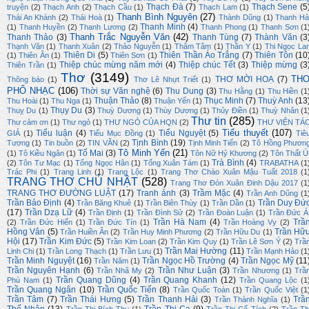
Thạch Đà
(7)
Thạch Sene
(5
truyện
(2)
Thạch Anh
(2)
Thạch Cầu
(1)
Thạch Lam
(1)
Thanh Bình Nguyên
(27)
Thái An Khánh
(2)
Thái Hoà
(1)
Thành Dũng
(1)
Thanh Hả
Thanh Minh
(4)
(1)
Thanh Huyền
(2)
Thanh Lương
(2)
Thanh Phong
(1)
Thanh Sơn
(1
Thanh Trắc Nguyễn Văn
(42)
Thanh Thảo
(3)
Thanh Tùng
(7)
Thành Văn
(3
Thạnh Văn
(1)
Thanh Xuân
(2)
Thảo Nguyễn
(1)
Thâm Tâm
(1)
Thần Y
(1)
Thi Ngọc La
Thiên Di
(5)
Thiên Thần Áo Trắng
(7)
Thiên Tôn
(10
(1)
Thiên Ân
(1)
Thiên Sơn
(1)
Thiệp chúc mừng năm mới
(4)
Thiệp chúc Tết
(3)
Thiệp mừng
(3
Thiên Trần
(1)
Thơ
(3149)
TH
THƠ MỜI HOẠ
(7)
Thông báo
(1)
Thơ Lê Nhựt Triết
(1)
PHỔ NHẠC
(106)
Thời sự Văn nghệ
(6)
Thu Dung
(3)
Thu Hằng
(1)
Thu Hiền
(1
Thuận Thảo
(8)
Thục Minh
(7)
Thuỳ Anh
(13
Thu Hoài
(1)
Thu Nga
(1)
Thuận Yến
(1)
Thụy Du
(3)
Thuỵ Du
(1)
Thuỳ Dương
(1)
Thùy Dương
(1)
Thủy Điền
(1)
Thuỳ Nhân
(1
Thư tin
(285)
Thư cảm ơn
(1)
Thư ngỏ
(1)
THƯ NGỎ CỦA HQN
(2)
THƯ VIỆN TÁ
Tiểu thuyết
(107)
Tiểu luận
(4)
Tiểu Nguyệt
(5)
GIẢ
(1)
Tiểu Mục Đồng
(1)
Tiê
Tịnh Bình
(19)
Tương
(1)
Tin buồn
(2)
TIN VĂN
(2)
Tịnh Minh Tiến
(2)
Tô Hồng Phươn
Tô Minh Yến
(21)
Tố Mai
(3)
(1)
Tô Kiều Ngân
(1)
Tôn Nữ Hỷ Khương
(2)
Tôn Thất Ú
Trà Bình
(4)
(2)
Tôn Tư Mạc
(1)
Tống Ngọc Hân
(1)
Tống Xuân Tám
(1)
TRABATHA
(1
Trác Phi
(1)
Trang Linh
(1)
Trang Lộc
(1)
Trang Thơ Chào Xuân Mậu Tuất 2018
(1
TRANG THƠ CHỦ NHẬT
(528)
Trang Thơ Đón Xuân Đinh Dậu 2017
(1
TRANG THƠ ĐƯỜNG LUẬT
(17)
Tranh ảnh
(3)
Trầm Mặc
(4)
Trần Anh Dũng
(1
Trần Bảo Định
(4)
Trần Duy Đứ
Trần Băng Khuê
(1)
Trần Biên Thùy
(1)
Trần Dần
(1)
(17)
Trần Dzạ Lữ
(4)
Trần Định
(1)
Trần Đình Sử
(2)
Trần Đoàn Luận
(1)
Trần Đức Á
Trần Hà Nam
(4)
Trầ
(2)
Trần Đức Hiển
(1)
Trần Đức Tín
(1)
Trần Hoàng Vy
(2)
Hồng Vân
(5)
Trần Hữ
Trần Huiền Ân
(2)
Trần Huy Minh Phương
(2)
Trần Hữu Du
(1)
Hội
(17)
Trần Kim Đức
(5)
Trần Kim Loan
(2)
Trần Kim Quy
(1)
Trần Lê Sơn Ý
(2)
Trầ
Trần Mai Hường
(11)
Linh Chi
(1)
Trần Long Thạch
(1)
Trần Lưu
(1)
Trần Mạnh Hảo
(1
Trần Minh Nguyệt
(16)
Trần Ngọc Hồ Trường
(4)
Trần Ngọc Mỹ
(11
Trần Năm
(1)
Trần Nguyên Hạnh
(6)
Trần Như Luận
(3)
Trần Nhã My
(2)
Trần Nhương
(1)
Trầ
Trần Quang Dũng
(4)
Trần Quang Khanh
(12)
Phù Nam
(1)
Trần Quang Lộc
(1
Trần Quang Ngân
(10)
Trần Quốc Tiến
(8)
Trần Quốc Toàn
(1)
Trần Quốc Việt
(1
Trần Tâm
(7)
Trần Thái Hưng
(5)
Trần Thanh Hải
(3)
Trầ
Trần Thành Nghĩa
(1)