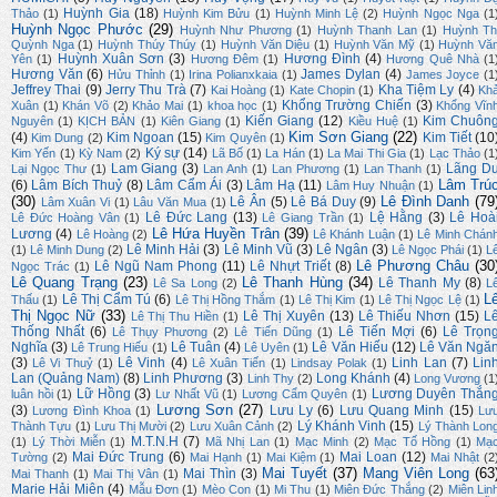
Huỳnh Gia
(18)
Thảo
(1)
Huỳnh Kim Bửu
(1)
Huỳnh Minh Lệ
(2)
Huỳnh Ngọc Nga
(1
Huỳnh Ngọc Phước
(29)
Huỳnh Như Phương
(1)
Huỳnh Thanh Lan
(1)
Huỳnh Th
Quỳnh Nga
(1)
Huỳnh Thúy Thúy
(1)
Huỳnh Văn Diệu
(1)
Huỳnh Văn Mỹ
(1)
Huỳnh Vă
Huỳnh Xuân Sơn
(3)
Hương Đình
(4)
Yên
(1)
Hương Đêm
(1)
Hương Quê Nhà
(1
Hương Văn
(6)
James Dylan
(4)
Hửu Thỉnh
(1)
Irina Polianxkaia
(1)
James Joyce
(1
Jeffrey Thai
(9)
Jerry Thu Trà
(7)
Kha Tiệm Ly
(4)
Kai Hoàng
(1)
Kate Chopin
(1)
Kh
Khổng Trường Chiến
(3)
Xuân
(1)
Khán Võ
(2)
Khảo Mai
(1)
khoa học
(1)
Khổng Vĩn
Kiến Giang
(12)
Kim Chuôn
Nguyên
(1)
KỊCH BẢN
(1)
Kiên Giang
(1)
Kiều Huệ
(1)
Kim Sơn Giang
(22)
(4)
Kim Ngoan
(15)
Kim Tiết
(10
Kim Dung
(2)
Kim Quyên
(1)
Ký sự
(14)
Kim Yến
(1)
Kỳ Nam
(2)
Lã Bố
(1)
La Hán
(1)
La Mai Thi Gia
(1)
Lạc Thảo
(1
Lam Giang
(3)
Lãng D
Lại Ngọc Thư
(1)
Lan Anh
(1)
Lan Phương
(1)
Lan Thanh
(1)
Lâm Trú
(6)
Lâm Bích Thuỷ
(8)
Lâm Cẩm Ái
(3)
Lâm Hạ
(11)
Lâm Huy Nhuận
(1)
(30)
Lê Đình Danh
(79
Lê Ân
(5)
Lê Bá Duy
(9)
Lâm Xuân Vi
(1)
Lâu Văn Mua
(1)
Lê Đức Lang
(13)
Lệ Hằng
(3)
Lê Hoà
Lê Đức Hoàng Vân
(1)
Lê Giang Trần
(1)
Lê Hứa Huyền Trân
(39)
Lương
(4)
Lê Hoàng
(2)
Lê Khánh Luận
(1)
Lê Minh Chán
Lê Minh Hải
(3)
Lê Minh Vũ
(3)
Lê Ngân
(3)
(1)
Lê Minh Dung
(2)
Lê Ngọc Phái
(1)
L
Lê Phương Châu
(30
Lê Ngũ Nam Phong
(11)
Lê Nhựt Triết
(8)
Ngọc Trác
(1)
Lê Quang Trạng
(23)
Lê Thanh Hùng
(34)
Lê Thanh My
(8)
Lê Sa Long
(2)
L
L
Lê Thị Cẩm Tú
(6)
Thấu
(1)
Lê Thị Hồng Thắm
(1)
Lê Thị Kim
(1)
Lê Thị Ngọc Lệ
(1)
Thị Ngọc Nữ
(33)
Lê Thị Xuyên
(13)
Lê Thiếu Nhơn
(15)
L
Lê Thị Thu Hiền
(1)
Thống Nhất
(6)
Lê Tiến Mợi
(6)
Lê Trọn
Lê Thụy Phương
(2)
Lê Tiến Dũng
(1)
Nghĩa
(3)
Lê Tuân
(4)
Lê Văn Hiếu
(12)
Lê Văn Ngă
Lê Trung Hiếu
(1)
Lê Uyên
(1)
(3)
Lê Vinh
(4)
Linh Lan
(7)
Lin
Lê Vi Thuỷ
(1)
Lê Xuân Tiến
(1)
Lindsay Polak
(1)
Lan (Quảng Nam)
(8)
Linh Phương
(3)
Long Khánh
(4)
Linh Thy
(2)
Long Vương
(1
Lữ Hồng
(3)
Lương Duyên Thắn
luân hồi
(1)
Lư Nhất Vũ
(1)
Lương Cẩm Quyên
(1)
Lương Sơn
(27)
(3)
Lưu Ly
(6)
Lưu Quang Minh
(15)
Lương Đình Khoa
(1)
Lư
Lý Khánh Vinh
(15)
Thành Tựu
(1)
Lưu Thị Mười
(2)
Lưu Xuân Cảnh
(2)
Lý Thành Lon
M.T.N.H
(7)
(1)
Lý Thời Miễn
(1)
Mã Nhị Lan
(1)
Mạc Minh
(2)
Mạc Tố Hồng
(1)
Mạ
Mai Đức Trung
(6)
Mai Loan
(12)
Tường
(2)
Mai Hạnh
(1)
Mai Kiệm
(1)
Mai Nhật
(2
Mai Tuyết
(37)
Mang Viên Long
(63
Mai Thìn
(3)
Mai Thanh
(1)
Mai Thị Vân
(1)
Marie Hải Miên
(4)
Mẫu Đơn
(1)
Mèo Con
(1)
Mi Thu
(1)
Miên Đức Thắng
(2)
Miên Lin