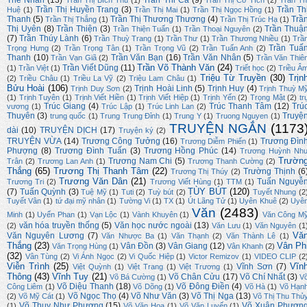
Thế Nhân
(13)
Trần Thi Ca
(9)
Trần Thị Bích Thu
(1)
Trần Thị Cổ Tích
(2)
Trần Th
Trần Thị Huyền Trang
(3)
Trần Th
Huệ
(1)
Trần Thị Mai
(1)
Trần Thị Ngọc Hồng
(1)
Thanh
(5)
Trần Thị Thương Thương
(4)
Trầ
Trần Thị Thắng
(1)
Trần Thị Trúc Hạ
(1)
Thị Uyên
(8)
Trần Thiện
(3)
Trần Thuậ
Trần Thiện Tuấn
(1)
Trần Thoại Nguyên
(2)
(7)
Trần Thúy Lành
(6)
Trần Thuỳ Trang
(1)
Trần Thư
(1)
Trần Thương Nhiều
(1)
Trầ
Trần Tuấ
Trọng Hưng
(2)
Trần Trọng Tân
(1)
Trần Trọng Vũ
(2)
Trần Tuấn Anh
(2)
Thanh
(10)
Trần Văn Bạn
(16)
Trần Văn Nhân
(5)
Trần Vạn Giã
(2)
Trần Văn Thiê
Trần Võ Thành Văn
(24)
Trần Viết Dũng
(11)
(1)
Trần Việt
(1)
Triết học
(2)
Triều Â
Triệu Từ Truyền
(30)
Trịn
(2)
Triều Châu
(1)
Triều La Vỹ
(2)
Triệu Lam Châu
(1)
Bửu Hoài
(106)
Trịnh Hoài Linh
(5)
Trịnh Huy
(4)
Trịnh Duy Sơn
(2)
Trịnh Thuỳ M
(1)
Trịnh Tuyên
(1)
Trịnh Viết Hiền
(1)
Trịnh Viết Hiệp
(1)
Trịnh Yến
(2)
Trọng Mật
(2)
tr
Trúc Giang
(4)
Trúc Thanh Tâm
(12)
Trú
vương
(1)
Trúc Lập
(1)
Trúc Linh Lan
(2)
Thuyên
(3)
Truyệ
trung quốc
(1)
Trung Trung Đỉnh
(1)
Trung Y
(1)
Truong Nguyen
(1)
TRUYỆN NGẮN
(1173
dài
(10)
TRUYỆN DỊCH
(17)
Truyện ký
(2)
TRUYỆN VỪA
(14)
Trương Công Tưởng
(16)
Trương Đìn
Trương Diễm Phiến
(1)
Phượng
(8)
Trương Đình Tuấn
(3)
Trương Hồng Phúc
(14)
Trương Huỳnh Nh
Trườn
Trương Nam Chi
(5)
Trân
(2)
Trương Lan Anh
(1)
Trương Thanh Cường
(2)
Thắng
(65)
Trương Thị Thanh Tâm
(22)
Trường Thịnh
(6
Trương Thị Thúy
(2)
Trương Văn Dân
(21)
Tuấn Nguyễ
Trương Tri
(2)
Trương Viết Hùng
(1)
TTM
(1)
TÙY BÚT
(120)
(7)
Tuấn Quỳnh
(3)
Tuệ Mỹ
(1)
Tuti
(2)
Tuỳ bút
(2)
Tuyết Nhung
(2
Tuyết Vân
(1)
tứ đại mỹ nhân
(1)
Tường Vi
(1)
TX
(1)
Út Lãng Tử
(1)
Uyên Khuê
(2)
Uyê
Văn
(2483)
Minh
(1)
Uyển Phan
(1)
Vạn Lộc
(1)
Vành Khuyên
(1)
Văn Công M
văn hóa truyền thống
(5)
Văn học nước ngoài
(13)
(2)
Văn Lưu
(1)
Văn Nguyên
(1
Vă
Văn Nguyên Lương
(7)
Văn Nhược Ba
(1)
Văn Thạnh
(2)
Văn Thành Lê
(1)
Thắng
(23)
Vân Ph
Vân Đồn
(3)
Vân Giang
(12)
Văn Trọng Hùng
(1)
Vân Khanh
(2)
(32)
Vân Tùng
(2)
Vi Ánh Ngọc
(2)
Vi Quốc Hiệp
(1)
Victor Remizov
(1)
VIDEO CLIP
(2
Viễn Trình
(25)
Vĩn
Vĩnh Sơn
(7)
Việt Quỳnh
(1)
Việt Trang
(1)
Việt Trương
(1)
Thông
(43)
Vĩnh Tuy
(21)
Võ Chân Cửu
(17)
Võ Chí Nhất
(3)
Võ Bá Cường
(1)
V
Võ Diệu Thanh
(18)
Võ Đông Điền
(4)
Công Liêm
(1)
Võ Dõng
(1)
Võ Hà
(1)
Võ Hạn
Võ Ngọc Thọ
(4)
Võ Như Văn
(3)
Võ Thị Nga
(13)
(2)
Võ Mỹ Cát
(1)
Võ Thị Thu Thủ
Võ Thuỵ Như Phương
(15)
Võ Xuân Phươn
(1)
Võ Văn Hoa
(1)
Võ Văn Luyến
(1)