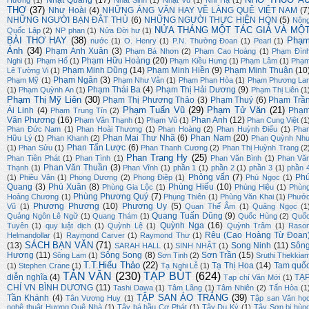
Nhật Quang
(17)
Hương
(1)
Nhất Sinh
(1)
Nhật Vũ
(1)
Nhi Hạ
(1)
THƠ
(37)
Như Hoài
(4)
NHỮNG ÁNG VĂN HAY VỀ LÀNG QUÊ VIỆT NAM
(7
NHỮNG NGƯỜI BẠN ĐÂT THỦ
(6)
NHỮNG NGƯỜI THỰC HIỆN HQN
(5)
Nôn
NỬA THÁNG MỘT TÁC GIẢ VÀ MỘ
Quốc Lập
(2)
NP phan
(1)
Nửa Đời hư
(1)
BÀI THƠ HAY
(38)
Phạ
nước
(1)
O. Henry
(1)
P.N. Thường Đoan
(1)
Pearl
(1)
Ánh
(34)
Phạm Anh Xuân
(3)
Phạm Bá Nhơn
(2)
Phạm Cao Hoàng
(1)
Phạm Đìn
Phạm Hữu Hoàng
(20)
Nghi
(1)
Phạm Hổ
(1)
Phạm Kiều Hưng
(1)
Phạm Lâm
(1)
Phạ
Phạm Minh Dũng
(14)
Phạm Minh Hiền
(9)
Phạm Minh Thuận
(10
Lê Tường Vi
(1)
Phạm Ngân
(3)
Phạm Mỹ
(1)
Phạm Như Vân
(1)
Phạm Phan Hòa
(1)
Phạm Phương La
Phạm Thái Ba
(4)
Phạm Thị Hải Dương
(9)
(1)
Phạm Quỳnh An
(1)
Phạm Thị Liên
(1
Phạm Thị Mỹ Liên
(30)
Phạm Thị Phương Thảo
(3)
Phạm Thuý
(6)
Phạm Trầ
Phạm Tuấn Vũ
(29)
Phạm Tử Văn
(21)
Ái Linh
(4)
Phạ
Phạm Trung Tín
(2)
Văn Phương
(16)
Phan Anh
(12)
Phạm Văn Thạnh
(1)
Phạm Vũ
(1)
Phan Cung Việt
(1
Phan Đức Nam
(1)
Phan Hoài Thương
(1)
Phan Hoàng
(2)
Phan Huỳnh Điểu
(1)
Pha
Phan Mai Thư Nhã
(6)
Phan Nam
(20)
Hữu Lý
(1)
Phan Khanh
(2)
Phan Quỳnh Nh
Phan Tấn Lược
(6)
(1)
Phan Sửu
(1)
Phan Thanh Cương
(2)
Phan Thị Huỳnh Trang
(2
Phan Trang Hy
(25)
Phan Tiên Phát
(1)
Phan Tình
(1)
Phan Văn Bình
(1)
Phan Vă
Phan Văn Thuần
(3)
Thạnh
(1)
Phan Vĩnh
(1)
phần 1
(1)
phần 2
(1)
phần 3
(1)
phần 
Phỏng vấn
(7)
Ph
(1)
Phiêu Vân
(1)
Phong Dương
(2)
Phong Điệp
(1)
Phú Ngọc
(1)
Quang
(3)
Phú Xuân
(8)
Phùng Hiếu
(10)
Phùng Gia Lộc
(1)
Phùng Hiệu
(1)
Phùn
Phùng Phương Quý
(7)
Hoàng Chương
(1)
Phụng Thiên
(1)
Phùng Văn Khai
(1)
Phướ
Phương Phương
(10)
Phương Uy
(5)
Vũ
(1)
Quan Thế Âm
(1)
Quảng Ngọc
(1
Quang Tuấn Dũng
(9)
Quảng Ngôn Lê Ngữ
(1)
Quang Thám
(1)
Quốc Hùng
(2)
Quố
Quỳnh Nga
(16)
Tuyên
(1)
quy luật dịch
(1)
Quỳnh Lệ
(1)
Quỳnh Trâm
(1)
Raso
Rêu (Cao Hoàng Từ Đoan
Helmandollar
(1)
Raymond Carver
(1)
Raymond Thư
(1)
SÁCH BẠN VĂN
(71)
(13)
Song Ninh
(11)
Sôn
SARAH HALL
(1)
SINH NHẬT
(1)
Hương
(11)
Sông Song
(8)
Sơn Trần
(15)
Sông Lam
(1)
Sơn Tịnh
(2)
Sruthi Thekkia
T.T.Hiếu Thảo
(22)
Tạ Thị Hoa
(14)
Tam quố
(1)
Stephen Crane
(1)
Tạ Nghi Lễ
(1)
TẢN VĂN
(230)
TẠP BÚT
(624)
diễn nghĩa
(4)
TẠ
Tạp chí Văn Mới
(1)
CHÍ VN BÌNH DƯƠNG
(11)
Tashi Dawa
(1)
Tâm Lãng
(1)
Tâm Nhiên
(2)
Tấn Hòa
(1
TẬP SAN ÁO TRẮNG
(39)
Tần Khánh
(4)
Tân Vương Huy
(1)
Tập san Văn họ
nghệ thuật Hương Quê Nhà
(1)
Tây bá hầu Cơ Phát
(1)
Tây Du Ký
(1)
Tây Sơn bi hùn