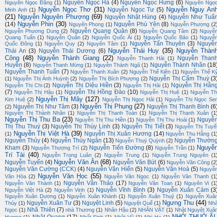
Nguyễn Ngọc Hà
(4)
Nguyễn Ngọc Hưng
(6)
Nguyễn Ngọc Đặng
(1)
Nguyễn Ngọ
Nguyễn Ngọc Thơ
(31)
Nguyễn Nguy An
Nguyễn Ngọc Tư
(5)
Minh Anh
(1)
(21)
Nguyễn Nguyên Phượng
(69)
Nguyễn Nhật Hùng
(4)
Nguyễn Như Tuấ
Nguyễn Phin
(30)
(14)
Nguyễn Phú Yên
(8)
Nguyên Phong
(1)
Nguyễn Phượng
(2
Nguyễn Quang Quân
(8)
Nguyễn Phương Dung
(2)
Nguyễn Quang Tâm
(2)
Nguyễ
Quang Tuấn
(1)
Nguyễn Quân
(2)
Nguyễn Quốc Ái
(1)
Nguyễn Quốc Bảo
(1)
Nguyễ
Nguyễn Tấn Thuyên
(3)
Nguyễ
Quốc Đông
(1)
Nguyễn Quy
(2)
Nguyên Tâm
(1)
Nguyễn Thái Huy
(35)
Nguyễn Thàn
Thái An
(3)
Nguyễn Thái Dương
(6)
Công
(48)
Nguyễn Thành Giang
(22)
Nguyễn Than
Nguyễn Thanh Hải
(1)
Huyền
(8)
Nguyễn Thành Nhân
(18
Nguyễn Thanh Mừng
(1)
Nguyễn Thánh Ngã
(1)
Nguyễn Thanh Tuấn
(7)
Nguyễn Thanh Xuân
(2)
Nguyễn Thế Kiên
(1)
Nguyễn Thế K
Nguyễn Thị Cẩm Thuỳ
(3
(1)
Nguyễn Thị Ánh Huỳnh
(2)
Nguyễn Thị Bích Phượng
(2)
Nguyễn Thị Diệu Hiền
(3)
Nguyễn Thị Hằn
Nguyễn Thị Chi
(2)
Nguyễn Thị Hải
(1)
(7)
Nguyễn Thị Hồng Đào
(10)
Nguyễn Thị Hậu
(1)
Nguyễn Thị Huệ
(1)
Nguyễn Th
Nguyễn Thị Mây
(127)
Kim Huệ
(2)
Nguyễn Thị Ngọc Hải
(1)
Nguyễn Thị Ngọc Se
Nguyễn Thị Phụng
(27)
Nguyễn Thị Như Tâm
(3)
Nguyễn Thị Thanh Bình
(6
(2)
Nguyễn Thị Thành Nhân
(1)
Nguyễn Thị Thanh Toàn
(1)
Nguyễn Thị Thanh Xuân
(1
Nguyễn Thị Thu Ba
(23)
Nguyễ
Nguyễn Thị Thu Hiền
(1)
Nguyễn Thị Thu Hoài
(1)
Thị Thu Thuý
(3)
Nguyễn Thị Thùy Linh
(3)
Nguyễn Thị Tiết
(3)
Nguyễn Thị Tuyế
Nguyễn Thị Việt Hà
(39)
Nguyễn Thị Xuân Hương
(14)
(1)
Nguyễn Thu Hằng
(1
Nguyễn Thủy
(4)
Nguyễn Thúy Ngân
(13)
Nguyễn Thườn
Nguyễn Thuý Quỳnh
(2)
Nguyễ
Kham
(3)
Nguyễn Tiến Đường
(8)
Nguyễn Thượng Trí
(2)
Nguyễn Trần
(1)
Trí Tài
(40)
Nguyễn Trọng Luân
(2)
Nguyễn Trung
(1)
Nguyễn Trung Nguyên
(1
Nguyễn Văn Ân
(68)
Nguyễn Tuyển
(4)
Nguyễn Văn Bút
(6)
Nguyễn Văn Công
(2
Nguyễn Văn Cường (CCK)
(4)
Nguyễn Văn Hiến
(5)
Nguyễn Văn Hoà
(5)
Nguyễ
Nguyễn Văn Học
(55)
Văn Hòa
(2)
Nguyễn Văn Ngọc
(1)
Nguyễn Văn Thanh
(1
Nguyễn Văn Thảo
(17)
Nguyễn Văn Thành
(1)
Nguyễn Văn Toan
(1)
Nguyên Vi
(1
Nguyễn Vĩnh Bình
(3)
Nguyễn Xuân Cảm
(3
Nguyễn Việt Hà
(2)
Nguyễn Vinh
(1)
Nguyễn Xuân Dương
(1)
Nguyễn Xuân Khánh
(1)
Nguyễn Xuân Thuỷ
(1)
Nguyễn Xuâ
Ngưng Thu
(44)
Nguyễn Xuân Tư
(3)
Nguyệt Linh
(5)
Thủy
(1)
Nguyệt Quế
(1)
Nh
Nhã Thiên
(7)
Ngọc
(1)
nhà Thương
(1)
Nhân Hậu
(2)
NHÂN VẬT
(1)
Nhật Nguyệt Xuâ
NHỚ THUỞ Ấ