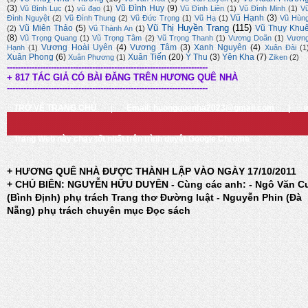
(3)
Vũ Đình Huy
(9)
Vũ Bình Lục
(1)
vũ đạo
(1)
Vũ Đình Liên
(1)
Vũ Đình Minh
(1)
V
Vũ Hạnh
(3)
Đình Nguyệt
(2)
Vũ Đình Thung
(2)
Vũ Đức Trọng
(1)
Vũ Hạ
(1)
Vũ Hùn
Vũ Thị Huyền Trang
(115)
Vũ Miên Thảo
(5)
Vũ Thụy Khu
(2)
Vũ Thành An
(1)
(8)
Vũ Trọng Quang
(1)
Vũ Trọng Tâm
(2)
Vũ Trọng Thanh
(1)
Vương Doãn
(1)
Vươn
Vương Hoài Uyên
(4)
Vương Tâm
(3)
Xanh Nguyên
(4)
Hạnh
(1)
Xuân Đài
(1
Xuân Phong
(6)
Xuân Tiến
(20)
Ý Thu
(3)
Yên Kha
(7)
Xuân Phương
(1)
Ziken
(2)
-------------------------------------------------------------------------
+ 817 TÁC GIẢ CÓ BÀI ĐĂNG TRÊN HƯƠNG QUÊ NHÀ
-------------------------------------------------------------------------
TRỞ VỀ TRANG CHỦ
|
Email: huongquenha2023@gmail.com
|
Trang Web này chạy tốt nhất trên trình duyệt Google Chrome
+ HƯƠNG QUÊ NHÀ ĐƯỢC THÀNH LẬP VÀO NGÀY 17/10/2011
+ CHỦ BIÊN: NGUYỄN HỮU DUYÊN - Cùng các anh: - Ngô Văn C
(Bình Định) phụ trách Trang thơ Đường luật - Nguyễn Phin (Đà
Nẵng) phụ trách chuyên mục Đọc sách