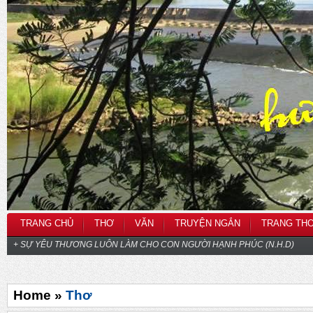
TRANG CHỦ
THƠ
VĂN
TRUYỆN NGẮN
TRANG TH
+ SỰ YÊU THƯƠNG LUÔN LÀM CHO CON NGƯỜI HẠNH PHÚC (N.H.D)
Home »
Thơ