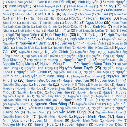
Minh Đan (Lọ Lem Đất Võ)
(6)
Minh Nguyên
(15)
Minh Nguyễ
(1)
Minh Châu
(2)
Minh Vy
(25)
(3)
Minh Nguyệt
(15)
Minh Nguyệt (NT)
(1)
Minh Nhân Tông
(1)
Mỗ
Mộng Cầm
(8)
Mùa Xanh
(3
tháng một tác giả và một bài thơ hay
(2)
Mộng Nam
(1)
MỸ THUẬT
(6)
Mưa
(1)
Mường Mán
(1)
My Tiên
(1)
Mỹ Vân
(1)
Nam Art
(2)
Nam Ca
Ngàn Thương
(33)
Nam Thi
(17)
NCCGL
(4)
(1)
Năm Bửu
(1)
Nấm Độc
(1)
Ngà
Ngọc Diệp
(35)
Ngọc Bút
(8)
Đẹp Tươi
(1)
nghệ thuật.
(1)
nghiên cứu
(1)
Ngọc Thịn
Ngô Diệp
(6)
Ngô Đình Hải
(7)
(1)
Ngô Càn Chiểu
(1)
Ngô Cự Chính
(2)
Ngô Hồn
Ngô Minh Trãi
(3)
Nhung
(1)
Ngô Liêm Khoan
(1)
Ngô Nguyên Ngiễm
(1)
Ngô Thị Ho
Ngô Thuý Nga
(30)
Ngô Thị Ngọc Diệp
(10)
Ngô Thúy Nga
(16)
Ngô Thy Họ
(1)
Ngô Văn Cư
(52)
(7)
Ngô Văn Giảng
(11)
Ngô Văn Khanh
(17)
Ngô Viết Hòa
(2
Nguyễn An Bình
(70)
Nguyễn An Đình
(4)
Nguyễn
(1)
Nguyễn Ánh 9
(1)
Nguyễn B
Nguyê
Nhân
(1)
Nguyễn Bích Sao Linh
(1)
Nguyễn Bình
(1)
Nguyễn Bính Hồng Cầu
(2)
Cẩn
(26)
Nguyễn Chinh
(4)
Nguyễn Châu
(2)
Nguyễn Công Thụ
(2)
Nguyễn Côn
Nguyễ
Tùng Chinh
(1)
Nguyễn Cử Tú Quỳnh
(2)
Nguyên Diệp
(1)
Nguyễn Dũng
(1)
Duy Khương
(6)
Nguyễn Duy Thịnh
(3)
Nguyễn Duy Phương
(1)
Nguyễn Đại Duẩn
(2
Nguyễn Đặng Mừng
(3)
Nguyễn Đăng Thanh
(20)
Nguyễn Đăng Trình
(4)
Nguyễ
Nguyễn Đoan Tuyết
(25)
Đình Bảng
(1)
Nguyễn Đình Trọng
(1)
Nguyễn Đồng Bộ
Nguyễn Đức Chính
(5)
Nguyễ
Thảo
(1)
Nguyễn Đức Cơ
(1)
Nguyễn Đức Mậu
(2)
Nguyễn Đứ
Đức Minh
(6)
Nguyễn Đức Minh Hùng
(10)
Nguyễn Đức Nhân
(1)
Phú Thọ
(26)
Nguyễn Đức Quyền
(4)
Nguyễn Đức Tấn
(6)
Nguyễn Đức Tình
(4
Nguyên Hạ
(11)
Nguyễ
Nguyễn Gia Long
(1)
Nguyễn Hải Thảo
(2)
Nguyễn Hậu
(2)
Hiếu
(8)
Nguyễn Hiếu Học
(2)
Nguyễn Hòa Hiệp
(2)
Nguyễn Hoài Ân
(1)
Nguyễn Hoàn
Nguyễn Huệ
(3)
Nguyễn Huy
(3
Thức
(2)
Nguyễn Hồng Diệu
(1)
Nguyên Hùng
(1)
Nguyễn Huy (HD)
(1)
Nguyễn Huy Khôi
(1)
Nguyễn Huỳnh
(1)
Nguyễn Hữu Minh
(1
Nguyễn Hữu Thuần
(4)
Nguyễn Hữu Phú
(1)
Nguyễn Hữu Quý
(2)
Nguyễn Hữu Trun
Nguyễn Khoa Đăng
(51)
Nguyễn Kiề
(2)
Nguyễn Khiêm
(1)
Nguyễn Kiều Lam
(2)
Phương
(3)
Nguyễn Kim Hương
(7)
Nguyễ
Nguyễn Kim Thịnh
(1)
Nguyễn Lam
(2)
Nguyễn Minh Dũng
(46)
Lương Vỵ
(4)
Nguyên Minh
(1)
Nguyễn Minh Hoà
(1
Nguyễn Minh Phúc
(47)
Nguyễ
Nguyễn Minh Khiêm
(1)
Nguyễn Minh Nguyệt
(1)
Minh Quang
(5)
Nguyễn Minh Thuận
(9)
Nguyễn Minh Toàn
(1)
Nguyễn Mỳ
(1
Nguyễn Mỹ Nữ
(3)
Nguyễn Nga
(14)
Nguyễn Nghiêm
(3)
Nguyễn Ngọc Dũng
(1