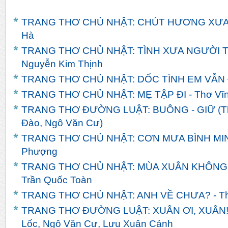
TRANG THƠ CHỦ NHẬT: CHÚT HƯƠNG XƯA - 
Hà
TRANG THƠ CHỦ NHẬT: TÌNH XƯA NGƯỜI TH
Nguyễn Kim Thịnh
TRANG THƠ CHỦ NHẬT: DỐC TÌNH EM VẪN ĐỢ
TRANG THƠ CHỦ NHẬT: MẸ TẬP ĐI - Thơ Vĩn
TRANG THƠ ĐƯỜNG LUẬT: BUÔNG - GIỮ (Th
Đào, Ngô Văn Cư)
TRANG THƠ CHỦ NHẬT: CƠN MƯA BÌNH MINH
Phượng
TRANG THƠ CHỦ NHẬT: MÙA XUÂN KHÔNG
Trần Quốc Toàn
TRANG THƠ CHỦ NHẬT: ANH VỀ CHƯA? - T
TRANG THƠ ĐƯỜNG LUẬT: XUÂN ƠI, XUÂN! -
Lốc, Ngô Văn Cư, Lưu Xuân Cảnh