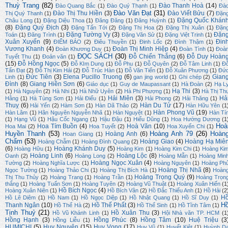
Thuỳ Trang
(82)
Đào Thanh Hoà
(14)
Đào Quang Bắc
(1)
Đào Quý Thạnh
(1)
Đà
Đào Văn Đạt
(31)
Đào Thị Thu Hiền
(3)
Đào Viết Bửu
(7)
Thị Quý Thanh
(1)
Đặn
Đặng Quốc Khán
Châu Long
(1)
Đặng Diệu Thoa
(1)
Đăng Đăng
(1)
Đăng Huỳnh
(1)
(8)
Đặng Quý Địch
(3)
Đặng Tấn Tới
(2)
Đặng Thị Hoa
(2)
Đặng Thị Xuân
(1)
Đặn
Đặng Tường Vy
(3)
Đặn
Toán
(1)
Đăng Trình
(1)
Đặng Văn Sử
(1)
Đặng Việt Trinh
(1)
Xuân Xuyến
(9)
Đin
ĐIỂM BÁO
(2)
Điêu Thuyền
(1)
Đinh Lốc
(2)
Đình Thậm
(1)
Vương Khanh
(4)
Đoàn Thị Minh Hiệp
(4)
Đoàn Khương Duy
(1)
Đoàn Tình
(1)
Đoà
ĐỌC SÁCH
(30)
Đỗ Chiến Thắng
(6)
Đỗ Duy Hoàn
Tuyết Thu
(1)
Đoản văn
(1)
(15)
Đỗ Hồng Ngọc
(5)
Đỗ KIm Dung
(1)
Đỗ Phu
(1)
Đỗ Quyên
(2)
Đỗ Tâm Linh
(1)
Đ
Tấn Đạt
(2)
Đỗ Thị Kim Hải
(2)
Đỗ Trúc Hàn
(1)
Đỗ Văn Tiến
(1)
Đỗ Xuân Phương
(1)
Đứ
Đức Tiên
(3)
Elena Pucillo Truong
(6)
Gian
Linh
(1)
gan jing world
(1)
Ghi chép
(2)
Đình
(8)
Giang Hiền Sơn
(6)
Giáo dục
(1)
Guy de Maupassant
(1)
Hà Đoàn
(2)
Hạ L
Hạ Thi
(3)
(1)
Hà Nguyên
(2)
Hà Nhi
(1)
Hà Nhữ Uyên
(2)
Hà Phi Phượng
(1)
Hà Thị Th
Hải Miên
(3)
Hả
Hằng
(1)
Hà Tùng Sơn
(1)
Hải Điểu
(1)
Hải Phong
(2)
Hải Thăng
(1)
Thuỵ
(6)
Hàn Du Tử
(17)
Hải Yến
(2)
Hàm Sơn
(1)
Hàn Dã Thảo
(2)
Hàn Hữu Yên
(1
Hàn Phong Vũ
(19)
Hàn Lâm
(1)
Hãn Nguyên Nguyễn Nhã
(1)
Hàn Nguyệt
(1)
Hàn Tí
(1)
Hạng Vũ
(1)
Hậu Cốc Ngang
(1)
Hậu Đậu
(1)
Hiếu Dũng
(1)
Hoa Hướng Dương
(1
Hoà
Hoa Tím Buồn
(4)
Hoà Văn
(10)
Hoa Mai
(2)
Hoa Tuyết
(2)
Hoa Xuyến Chi
(1)
Huyền Thanh
(53)
Hoàng Anh 79
(26)
Hoàn
Hoàng Anh
(6)
Hoan Giang
(1)
Chẩm
(53)
Hoàng Giao
(4)
Hoàng Hạ Miê
Hoàng Chẫm
(1)
Hoàng Đình Quang
(2)
(6)
Hoàng Khánh Duy
(5)
Hoàng Hữu
(1)
Hoàng Kim
(1)
Hoàng Kim Chi
(1)
Hoàng Ki
Hoàng Linh
(6)
Hoàng Lộc
(8)
Oanh
(2)
Hoàng Long
(2)
Hoàng Mẫn
(1)
Hoàng Min
Hoàng Ngọc Xuân
(4)
Tường
(2)
Hoàng Nghĩa Lược
(1)
Hoàng Nguyên
(1)
Hoàng Ph
Hoàng Thị Nhã
(8)
Ngọc Tường
(1)
Hoàng Thảo Chi
(1)
Hoàng Thị Bích Hà
(1)
Hoàn
Hoàng Trọng Quý
(9)
Thị Thu Thủy
(2)
Hoàng Trang
(1)
Hoàng Trần
(1)
Hoàng Trọn
thắng
(1)
Hoàng Tuấn Sơn
(1)
Hoàng Tuyên
(2)
Hoàng Vũ Thuật
(1)
Hoàng Xuân Hiến
(1
Hồ Bích Ngọc
(4)
Hoàng Xuân Niên
(1)
Hồ Bích Vân
(2)
Hồ Đắc Thiếu Anh
(1)
Hồ Hải
(2
H
Hồ Lê Diêm
(1)
Hồ Nam
(1)
Hồ Ngọc Diệp
(1)
Hồ Nhật Quang
(1)
Hồ Sĩ Duy
(1)
H
Thanh Ngân
(10)
Hồ Thế Phất
(3)
Hồ Thế Hà
(2)
Hồ Thế Sinh
(1)
Hồ Tĩnh Tâm
(1)
Tịnh Thuỷ
(21)
Hồ Xuân Thu
(3)
Hồ Vũ Khánh Linh
(1)
Hội Nhà văn TP. HCM
(1
Hồng Hạnh
(3)
Hồng Phúc
(8)
Hồng Tâm
(10)
Huệ Triệu
(3
Hồng Liễu
(1)
HUMICHI
(5)
Huy Nguyên
(15)
Huy Vọng
(17)
Huy Vũ
(1)
Huyết Kiệt
(1)
Huỳnh D