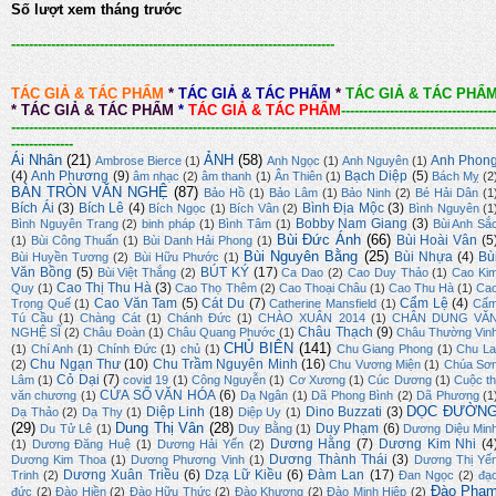
Số lượt xem tháng trước
-------------------------------------------------------------------------
TÁC GIẢ & TÁC PHẨM
*
TÁC GIẢ & TÁC PHẨM
*
TÁC GIẢ & TÁC PHẨ
*
TÁC GIẢ & TÁC PHẨM
*
TÁC GIẢ & TÁC PHẨM
-----------------------------------
-------------------------------------------------------------------------------------------------------------
--------------
Ái Nhân
(21)
ẢNH
(58)
Anh Phon
Ambrose Bierce
(1)
Anh Ngọc
(1)
Anh Nguyên
(1)
(4)
Anh Phương
(9)
Bạch Diệp
(5)
âm nhạc
(2)
âm thanh
(1)
Ân Thiên
(1)
Bách Mỵ
(2
BÀN TRÒN VĂN NGHỆ
(87)
Bảo Hồ
(1)
Bảo Lâm
(1)
Bảo Ninh
(2)
Bé Hải Dân
(1
Bích Ái
(3)
Bích Lê
(4)
Bình Địa Mộc
(3)
Bích Ngọc
(1)
Bích Vân
(2)
Bình Nguyên
(1
Bobby Nam Giang
(3)
Bình Nguyên Trang
(2)
binh pháp
(1)
Bình Tâm
(1)
Bùi Anh Sắ
Bùi Đức Ánh
(66)
Bùi Hoài Vân
(5
(1)
Bùi Công Thuấn
(1)
Bùi Danh Hải Phong
(1)
Bùi Nguyên Bằng
(25)
Bùi Nhựa
(4)
Bù
Bùi Huyền Tương
(2)
Bùi Hữu Phước
(1)
Văn Bồng
(5)
BÚT KÝ
(17)
Bùi Việt Thắng
(2)
Ca Dao
(2)
Cao Duy Thảo
(1)
Cao Ki
Cao Thị Thu Hà
(3)
Quy
(1)
Cao Thọ Thêm
(2)
Cao Thoại Châu
(1)
Cao Thu Hà
(1)
Ca
Cao Văn Tam
(5)
Cát Du
(7)
Cẩm Lệ
(4)
Trọng Quế
(1)
Catherine Mansfield
(1)
Cẩ
Tú Cầu
(1)
Chàng Cát
(1)
Chánh Đức
(1)
CHÀO XUÂN 2014
(1)
CHÂN DUNG VĂ
Châu Thạch
(9)
NGHỆ SĨ
(2)
Châu Đoàn
(1)
Châu Quang Phước
(1)
Châu Thường Vin
CHỦ BIÊN
(141)
(1)
Chí Anh
(1)
Chính Đức
(1)
chủ
(1)
Chu Giang Phong
(1)
Chu La
Chu Ngạn Thư
(10)
Chu Trầm Nguyên Minh
(16)
(2)
Chu Vương Miện
(1)
Chúa Sơ
Cỏ Dại
(7)
Lâm
(1)
covid 19
(1)
Công Nguyễn
(1)
Cơ Xương
(1)
Cúc Dương
(1)
Cuộc th
CỬA SỔ VĂN HÓA
(6)
văn chương
(1)
Dạ Ngân
(1)
Dã Phong Bình
(2)
Dã Phương
(1
DỌC ĐƯỜN
Diệp Linh
(18)
Dino Buzzati
(3)
Dạ Thảo
(2)
Dạ Thy
(1)
Diệp Uy
(1)
(29)
Dung Thị Vân
(28)
Duy Phạm
(6)
Du Tử Lê
(1)
Duy Bằng
(1)
Dương Diệu Min
Dương Hằng
(7)
Dương Kim Nhi
(4
(1)
Dương Đăng Huệ
(1)
Dương Hải Yến
(2)
Dương Thành Thái
(3)
Dương Kim Thoa
(1)
Dương Phương Vinh
(1)
Dương Thị Yế
Dương Xuân Triều
(6)
Dzạ Lữ Kiều
(6)
Đàm Lan
(17)
Trinh
(2)
Đan Ngọc
(2)
đạ
Đào Phạ
đức
(2)
Đào Hiền
(2)
Đào Hữu Thức
(2)
Đào Khương
(2)
Đào Minh Hiệp
(2)