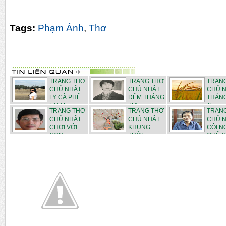
Tags:
Phạm Ánh
,
Thơ
TRANG THƠ
TRANG THƠ
TRAN
CHỦ NHẬT:
CHỦ NHẬT:
CHỦ N
LY CÀ PHÊ
ĐÊM THÁNG
THÁNG
EM M...
TƯ - ...
Thơ ...
TRANG THƠ
TRANG THƠ
TRAN
CHỦ NHẬT:
CHỦ NHẬT:
CHỦ N
CHƠI VỚI
KHUNG
CỘI 
CON - ...
TRỜI
QUÊ C.
THÁN...