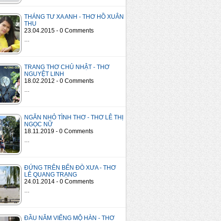
THÁNG TƯ XA ANH - THƠ HỒ XUÂN
THU
23.04.2015 - 0 Comments
…
TRANG THƠ CHỦ NHẬT - THƠ
NGUYỆT LINH
18.02.2012 - 0 Comments
…
NGĂN NHỎ TÌNH THƠ - THƠ LÊ THỊ
NGỌC NỮ
18.11.2019 - 0 Comments
…
ĐỨNG TRÊN BẾN ĐÒ XƯA - THƠ
LÊ QUANG TRẠNG
24.01.2014 - 0 Comments
…
ĐẦU NĂM VIẾNG MỘ HÀN - THƠ