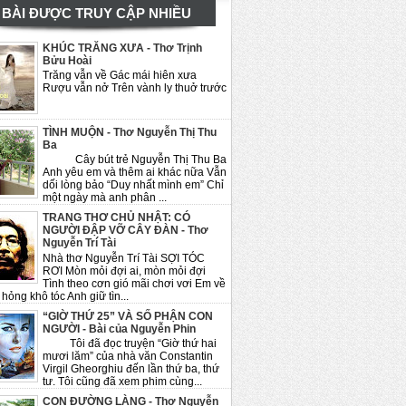
BÀI ĐƯỢC TRUY CẬP NHIỀU
KHÚC TRĂNG XƯA - Thơ Trịnh
Bửu Hoài
Trăng vẫn về Gác mái hiên xưa
Rượu vẫn nở Trên vành ly thuở trước
TÌNH MUỘN - Thơ Nguyễn Thị Thu
Ba
Cây bút trẻ Nguyễn Thị Thu Ba
Anh yêu em và thêm ai khác nữa Vẫn
dối lòng bảo “Duy nhất mình em” Chỉ
một ngày mà anh phân ...
TRANG THƠ CHỦ NHẬT: CÓ
NGƯỜI ĐẬP VỠ CÂY ĐÀN - Thơ
Nguyễn Trí Tài
Nhà thơ Nguyễn Trí Tài SỢI TÓC
RƠI Mòn mỏi đợi ai, mòn mỏi đợi
Tình theo cơn gió mãi chơi vơi Em về
hỏng khô tóc Anh giữ tìn...
“GIỜ THỨ 25” VÀ SỐ PHẬN CON
NGƯỜI - Bài của Nguyễn Phin
Tôi đã đọc truyện “Giờ thứ hai
mươi lăm” của nhà văn Constantin
Virgil Gheorghiu đến lần thứ ba, thứ
tư. Tôi cũng đã xem phim cùng...
CON ĐƯỜNG LÀNG - Thơ Nguyễn