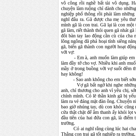
vô công rồi nghề bất tài vô dụng. H
chuyện làm ruộng chỉ dành cho những 
nghiệp phổ thông rồi phải làm những 
nghĩ đâu ra. Gã được cha mẹ yêu thư
mình gã là con trai. Gã lại là con mộ
gã làm, riết thành thói quen gã nhát gã
đôi bàn tay lao động cần cù của cha 
lông ngông đã phá hoại tính siêng năng
gã, biến gã thành con người hoạt động
với vợ:
- Em à, anh muốn làm giúp em nhưn
làm đầy tớ cho vợ. Nhiều khi anh muố
mầy ở trong buồng với vợ suốt đêm th
hay không!
- Sao anh không cho em biết sớm
Vợ gã bất ngờ khi nghe những điều
anh, chỉ thương cho anh vì yêu chị, sớ
chính mình. Có lẽ thần kinh gã bị yếu,
làm ra vẻ đáng mặt đàn ông. Chuyện nh
bao giờ nhúng tay, dù con khóc cũng
cửa thật chặt để âm thanh ấy khỏi lọt
đầu tiên của hai đứa con gã, là điểm
trường.
Có ai nghĩ rằng cùng lúc hai cha co
Thằng con trai gã tốt nghiệp ra trườn