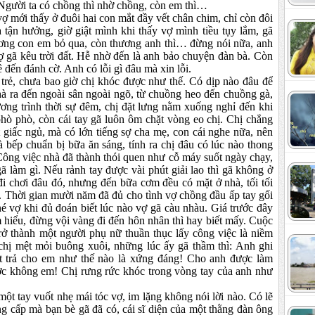
 Người ta có chồng thì nhờ chồng, còn em thì…
 thấy ở đuôi hai con mắt đầy vết chân chim, chỉ còn đôi
tận hưởng, giờ giật mình khi thấy vợ mình tiều tụy lắm, gã
ơng con em bỏ qua, còn thương anh thì… đừng nói nữa, anh
ợ gã kêu trời đất. Hễ nhờ đến là anh bảo chuyện đàn bà. Còn
ê đến đánh cờ. Anh có lỗi gì đâu mà xin lỗi.
chưa bao giờ chị khóc được như thế. Có dịp nào đâu để
nhà ra đến ngoài sân ngoài ngõ, từ chuồng heo đến chuồng gà,
ương trình thời sự đêm, chị đặt lưng nằm xuống nghỉ đến khi
hò phò, còn cái tay gã luôn ôm chặt vòng eo chị. Chị chẳng
t giấc ngủ, mà có lớn tiếng sợ cha mẹ, con cái nghe nữa, nên
à bếp chuẩn bị bữa ăn sáng, tính ra chị đâu có lúc nào thong
Công việc nhà đã thành thói quen như cỗ máy suốt ngày chạy,
ã làm gì. Nếu rảnh tay được vài phút giải lao thì gã không ở
đi chơi đâu đó, nhưng đến bữa cơm đều có mặt ở nhà, tối tối
. Thời gian mười năm đã đủ cho tình vợ chồng đầu ấp tay gối
né vợ khi đủ đoán biết lúc nào vợ gã càu nhàu. Giá trước đây
ìm hiểu, đừng vội vàng đi đến hôn nhân thì hay biết mấy. Cuộc
trở thành một người phụ nữ thuần thục lấy công việc là niềm
chị mệt mỏi buông xuôi, những lúc ấy gã thầm thì: Anh ghi
t trả cho em như thế nào là xứng đáng! Cho anh được làm
ợc không em! Chị rưng rức khóc trong vòng tay của anh như
ay vuốt nhẹ mái tóc vợ, im lặng không nói lời nào. Có lẽ
g cấp mà bạn bè gã đã có, cái sĩ diện của một thằng đàn ông