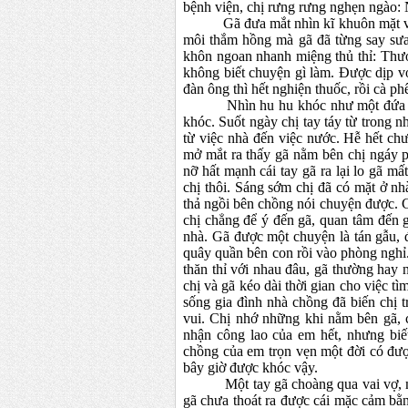
bệnh viện, chị rưng rưng nghẹn ngào:
Gã đưa mắt nhìn kĩ khuôn mặt vợ mới
môi thắm hồng mà gã đã từng say sưa 
khôn ngoan nhanh miệng thủ thỉ: Thư
không biết chuyện gì làm. Được dịp v
đàn ông thì hết nghiện thuốc, rồi cà ph
Nhìn hu hu khóc như một đứa trẻ, 
khóc. Suốt ngày chị tay táy từ trong 
từ việc nhà đến việc nước. Hễ hết ch
mở mắt ra thấy gã nằm bên chị ngáy p
nỡ hất mạnh cái tay gã ra lại lo gã mấ
chị thôi. Sáng sớm chị đã có mặt ở nh
thả ngồi bên chồng nói chuyện được. 
chị chẳng để ý đến gã, quan tâm đến g
nhà. Gã được một chuyện là tán gẫu, 
quây quần bên con rồi vào phòng nghỉ
thăn thỉ với nhau đâu, gã thường hay 
chị và gã kéo dài thời gian cho việc t
sống gia đình nhà chồng đã biến chị 
vui. Chị nhớ những khi nằm bên gã, 
nhận công lao của em hết, nhưng biế
chồng của em trọn vẹn một đời có đư
bây giờ được khóc vậy.
Một tay gã choàng qua vai vợ, một t
gã chưa thoát ra được cái mặc cảm bằn