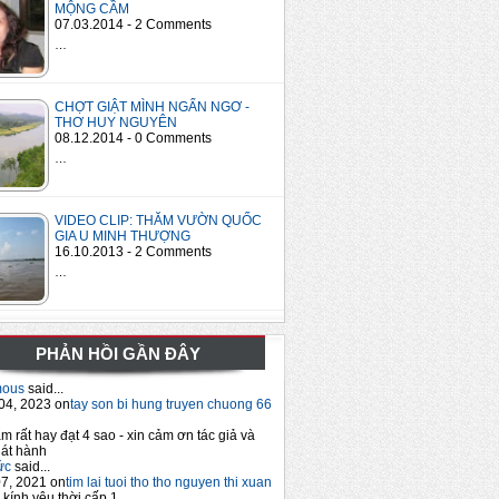
MỘNG CẦM
07.03.2014 - 2 Comments
…
CHỢT GIẬT MÌNH NGẨN NGƠ -
THƠ HUY NGUYÊN
08.12.2014 - 0 Comments
…
VIDEO CLIP: THĂM VƯỜN QUỐC
GIA U MINH THƯỢNG
16.10.2013 - 2 Comments
…
PHẢN HỒI GẦN ĐÂY
mous
said...
04, 2023 on
tay son bi hung truyen chuong 66
m rất hay đạt 4 sao - xin cảm ơn tác giả và
át hành
ức
said...
7, 2021 on
tim lai tuoi tho tho nguyen thi xuan
 kính yêu thời cấp 1