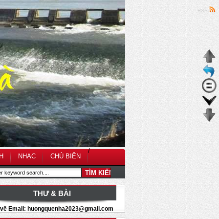
RSS
/
H
NHẠC
CHỦ BIÊN
THƯ & BÀI
i về Email: huongquenha2023@gmail.com