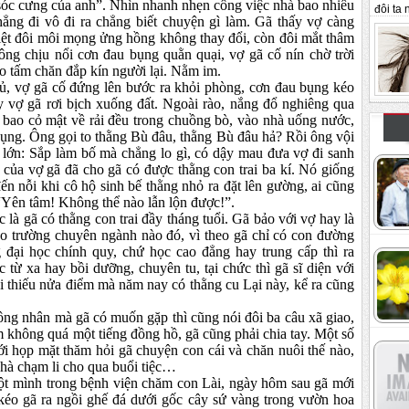
 cưng của anh”. Nhìn nhanh nhẹn công việc nhà bao nhiêu
đôi ta n
thẳng đi vô đi ra chẳng biết chuyện gì làm. Gã thấy vợ càng
iệt đôi môi mọng ửng hồng không thay đổi, còn đôi mắt thâm
ông chịu nổi cơn đau bụng quằn quại, vợ gã cố nín chờ trời
éo tấm chăn đắp kín người lại. Nằm im.
ợ gã cố đứng lên bước ra khỏi phòng, cơn đau bụng kéo
ay vợ gã rơi bịch xuống đất. Ngoài rào, nắng đổ nghiêng qua
 bao cỏ mật về rải đều trong chuồng bò, vào nhà uống nước,
bụng. Ông gọi to thằng Bù đâu, thằng Bù đâu hả? Rồi ông vội
lớn: Sắp làm bố mà chẳng lo gì, có dậy mau đưa vợ đi sanh
 của vợ gã đã cho gã có được thằng con trai ba kí. Nó giống
n nỗi khi cô hộ sinh bế thằng nhỏ ra đặt lên gường, ai cũng
 “Yên tâm! Không thể nào lẫn lộn được!”.
gã có thằng con trai đầy tháng tuổi. Gã bảo với vợ hay là
ào trường chuyên ngành nào đó, vì theo gã chỉ có con đường
g đại học chính quy, chứ học cao đẳng hay trung cấp thì ra
từ xa hay bồi dưỡng, chuyên tu, tại chức thì gã sĩ diện với
i thiếu nửa điểm mà năm nay có thằng cu Lại này, kể ra cũng
nhân mà gã có muốn gặp thì cũng nói đôi ba câu xã giao,
m không quá một tiếng đồng hồ, gã cũng phải chia tay. Một số
mới họp mặt thăm hỏi gã chuyện con cái và chăn nuôi thế nào,
khà chạm li cho qua buổi tiệc…
ột mình trong bệnh viện chăm con Lài, ngày hôm sau gã mới
 kéo gã ra ngồi ghế đá dưới gốc cây sứ vàng trong vườn hoa