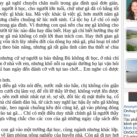
ay gã nghĩ chuyện chăn nuôi trong gia đình quá đơn giản,
người ít học, cho người lớn tuổi, chứ như gã đã có bằng tốt
việc gì khác kia. Mà việc khác là việc gì, hơn mười năm gã
ơng chiều chuộng từ lúc mới sinh. Cả tộc họ Lê chỉ có một
t trong gia đình. Vì thương con quá nên cha mẹ gã không cho
 lười từ lúc nào đâu hay đâu biết. Hay gã chỉ biết hưởng thụ từ
mẹ gã mà không có một lời than trách con. Hay thời gian gã
 vốn tích lũy nhiều đời của dòng họ nhà gã, phá hoại trí nhớ
 theo bản năng, nhưng gã rất giàu tình cảm tha thiết sẻ chia
g cứ sợ người ta bảo thằng Bù không đi học, ở nhà chỉ
n ở nhà với em, nhưng khổ nỗi ra ngoài đường họ lại vặn hỏi
ì ban ngày đến đánh cờ với tụi tao chớ!... Em nghe có được
 hơn.
 gã vừa nói đến, nước mắt ráo hẳn, chị không còn giận
m cưới chị làm vợ, để rồi lỡ thầy lỡ thợ, không vượt lên được
 nên mới nhút nhát rụt rè, sợ sệt, đôi lúc dị mặt thiên hạ, cố
à chỉ dành đàn bà, từ cách suy nghĩ lạc hậu ấy nên gã không
Anony
 mặc, heo ngoài chuồng kêu đói cũng kệ, gã vào phòng đóng
OnAug 
 vào tai gã… Chỉ có một điều duy nhất chính gã là người thầy
tieu
 tựa vững chắc cho các con của gã những ngày cắp sách đến
Tác phẩ
kênh ph
Minh Đ
n gã vào một trường đại học, cùng ngành nhưng khác lớp.
OnOct 0
g, về làm phòng nông nghiệp của huyện nhà. Còn gã đi tuy hơi
Cô giáo