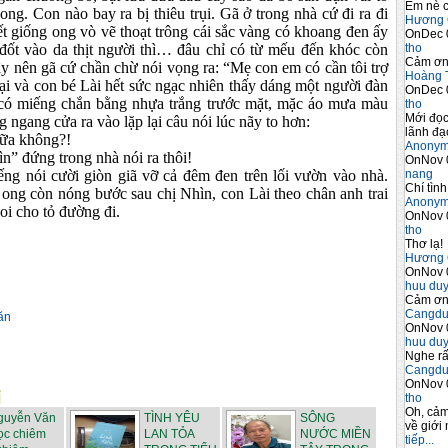
Em nè c
ng. Con nào bay ra bị thiêu trụi. Gã ở trong nhà cứ đi ra đi
Hương 
ết giống ong vò vẽ thoạt trông cái sắc vàng có khoang đen ấy
OnDec 
tho
đốt vào da thịt người thì… đâu chỉ có từ mếu đến khóc còn
Cảm ơn 
ậy nên gã cứ chần chừ nói vọng ra: “Mẹ con em có cần tôi trợ
Hoàng 
ại và con bé Lài hết sức ngạc nhiên thấy dáng một người đàn
OnDec 
 có miếng chắn bằng nhựa trắng trước mặt, mặc áo mưa màu
tho
Mới đọc
ngang cửa ra vào lặp lại câu nói lúc nãy to hơn:
lãnh đạo
ữa không?!
Anony
đứng trong nhà nói ra thôi!
OnNov 
nang
nói cười giòn giã vỡ cả đêm đen trên lối vườn vào nhà.
Chí tình
 ong còn nóng bước sau chị Nhìn, con Lài theo chân anh trai
Anony
oi cho tỏ đường đi.
OnNov 
tho
Thơ lạ!
Hương 
OnNov 
huu du
Cảm ơn 
Cangdu
ăn
OnNov 
huu du
Nghe rấ
Cangdu
OnNov 
tho
Oh, cảm
guyễn Văn
TÌNH YÊU
SÔNG
về giới 
ọc chiêm
LAN TỎA
NƯỚC MIỀN
tiếp...