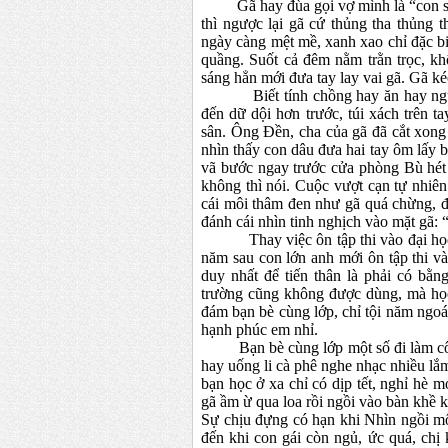
Gã hay đùa gọi vợ mình là “con sóc
thì ngược lại gã cứ thủng tha thủng 
ngày càng mệt mề, xanh xao chỉ đặc b
quầng. Suốt cả đêm nằm trằn trọc, kh
sáng hẳn mới đưa tay lay vai gã. Gã k
Biết tính chồng hay ăn hay ngủ, v
đến dữ dội hơn trước, túi xách trên t
sân. Ông Đền, cha của gã đã cắt xong
nhìn thấy con dâu đưa hai tay ôm lấy 
vã bước ngay trước cửa phòng Bù hét 
không thì nói. Cuộc vượt cạn tự nhiên
cái môi thâm đen như gã quá chừng, đế
đánh cái nhìn tinh nghịch vào mặt gã:
Thay việc ôn tập thi vào đại học là 
năm sau con lớn anh mới ôn tập thi v
duy nhất để tiến thân là phải có bằn
trường cũng không được dùng, mà học 
đám bạn bè cùng lớp, chỉ tội năm ngoá
hạnh phúc em nhỉ.
Bạn bè cùng lớp một số đi làm công 
hay uống li cà phê nghe nhạc nhiều lắ
bạn học ở xa chỉ có dịp tết, nghỉ hè 
gã ầm ừ qua loa rồi ngồi vào bàn khề 
Sự chịu đựng có hạn khi Nhìn ngồi m
đến khi con gái còn ngủ, ức quá, chị