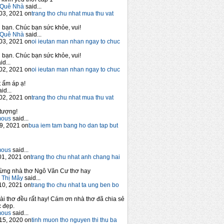
Quê Nhà
said...
03, 2021 on
trang tho chu nhat mua thu vat
bạn. Chúc bạn sức khỏe, vui!
Quê Nhà
said...
03, 2021 on
oi ieutan man nhan ngay to chuc
bạn. Chúc bạn sức khỏe, vui!
id...
02, 2021 on
oi ieutan man nhan ngay to chuc
 ấm áp ạ!
id...
02, 2021 on
trang tho chu nhat mua thu vat
tượng!
mous
said...
9, 2021 on
bua iem tam bang ho dan tap but
mous
said...
1, 2021 on
trang tho chu nhat anh chang hai
ừng nhà thơ Ngô Văn Cư thơ hay
 Thị Mây
said...
10, 2021 on
trang tho chu nhat ta ung ben bo
ài thơ đều rất hay! Cám ơn nhà thơ đã chia sẻ
 đẹp.
mous
said...
15, 2020 on
tinh muon tho nguyen thi thu ba