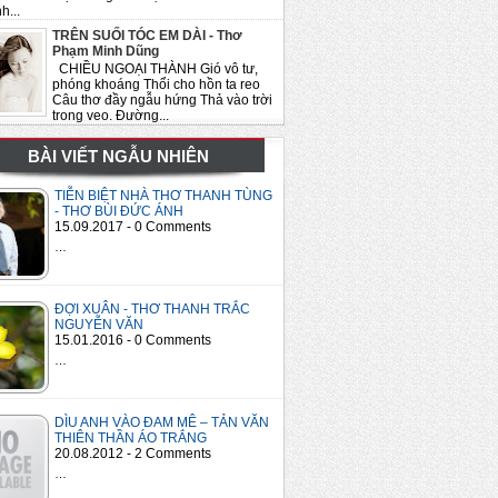
h...
TRÊN SUỐI TÓC EM DÀI - Thơ
Phạm Minh Dũng
CHIỀU NGOẠI THÀNH Gió vô tư,
phóng khoáng Thổi cho hồn ta reo
Câu thơ đầy ngẫu hứng Thả vào trời
trong veo. Đường...
BÀI VIẾT NGẪU NHIÊN
TIỄN BIỆT NHÀ THƠ THANH TÙNG
- THƠ BÙI ĐỨC ÁNH
15.09.2017 - 0 Comments
…
ĐỢI XUÂN - THƠ THANH TRẮC
NGUYỄN VĂN
15.01.2016 - 0 Comments
…
DÌU ANH VÀO ĐAM MÊ – TẢN VĂN
THIÊN THẦN ÁO TRẮNG
20.08.2012 - 2 Comments
…