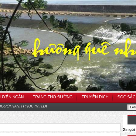
RUYỆN NGẮN
TRANG THƠ ĐƯỜNG
TRUYỆN DỊCH
ĐỌC SÁC
GƯỜI HẠNH PHÚC (N.H.D)
Xin gử