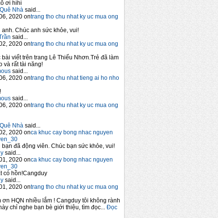
ô ơi hihi
Quê Nhà
said...
06, 2020 on
trang tho chu nhat ky uc mua ong
anh. Chúc anh sức khỏe, vui!
Trần
said...
02, 2020 on
trang tho chu nhat ky uc mua ong
 bài viết trên trang Lê Thiếu Nhơn.Trẻ đã làm
 và rất tài năng!
mous
said...
06, 2020 on
trang tho chu nhat tieng ai ho nho
!
mous
said...
06, 2020 on
trang tho chu nhat ky uc mua ong
Quê Nhà
said...
02, 2020 on
ca khuc cay bong nhac nguyen
yen_30
bạn đã động viên. Chúc bạn sức khỏe, vui!
y
said...
01, 2020 on
ca khuc cay bong nhac nguyen
yen_30
t có hồn!Cangduy
y
said...
01, 2020 on
trang tho chu nhat ky uc mua ong
 ơn HQN nhiều lắm ! Cangduy tôi không rành
này chỉ nghe bạn bè giới thiệu, tìm đọc...
Đọc