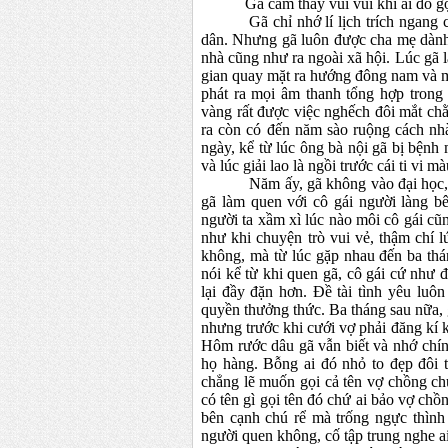
Gã cảm thấy vui vui khi ai đó gọ
Gã chỉ nhớ lí lịch trích ngang của
dân. Nhưng gã luôn được cha mẹ dành 
nhà cũng như ra ngoài xã hội. Lúc gã lậ
gian quay mặt ra hướng đông nam và mộ
phát ra mọi âm thanh tổng hợp trong 
vàng rất được việc nghếch đôi mắt ch
ra còn có đến năm sào ruộng cách nhà
ngày, kể từ lúc ông bà nội gã bị bệnh 
và lúc giải lao là ngồi trước cái ti vi m
Năm ấy, gã không vào đại học, hứa
gã làm quen với cô gái người làng b
người ta xầm xì lúc nào môi cô gái cũ
như khi chuyện trò vui vẻ, thậm chí 
không, mà từ lúc gặp nhau đến ba thá
nói kể từ khi quen gã, cô gái cứ như
lại đầy đặn hơn. Đề tài tình yêu luôn
quyền thưởng thức. Ba tháng sau nữa, 
nhưng trước khi cưới vợ phải đăng kí k
Hôm rước dâu gã vẫn biết và nhớ chính
họ hàng. Bỗng ai đó nhỏ to đẹp đôi 
chẳng lẽ muốn gọi cả tên vợ chồng c
có tên gì gọi tên đó chứ ai bảo vợ ch
bên cạnh chú rể mà trống ngực thình
người quen không, cố tập trung nghe