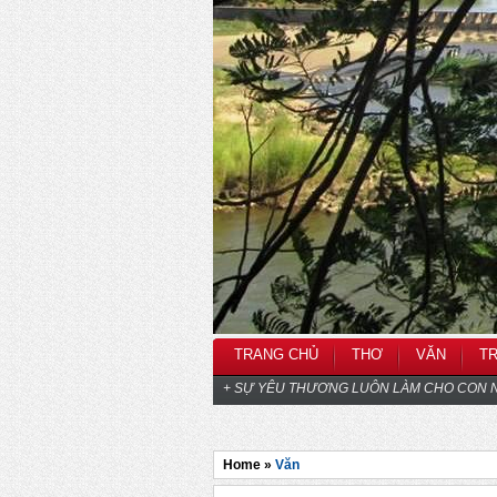
TRANG CHỦ
THƠ
VĂN
T
+ SỰ YÊU THƯƠNG LUÔN LÀM CHO CON N
Home »
Văn