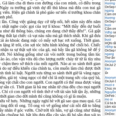
Gã làm cha đi theo con đường của con mình, có điều trong
Hương 
OnSep 
Ngày ra trường gã vinh dự đỗ thủ khoa mà đứa con trai gã
ngang
 viên. Hiện gã chính là phó giáo sư tiến sĩ trưởng khoa chăn
Cảm ơn 
ành phố.
Hương 
 Công việc giảng dạy cứ tiếp nối, hết năm này đến năm
OnSep 
buoi
ủ nhật nghe cuộc gọi của trợ lí khoa: “Mời thầy đến dự buổi
Cẩm ơn 
ưu như đã thông báo, chúng em đang chờ thầy đến!”. Gã giật
Vđhp
sa
g thắt lại chiếc cà vạt nàu nâu mà gã thích nhất. Khi gã đưa
OnSep 
buoi
n cái áo khoác đang mặc có mấy sợi bạc rơi xuống. Thời gian.
HQN rất
n lặng lẽ trôi, còn sợi tóc hữu hình không thể chối bỏ. Chiếc
VĐhp
sa
nhận ra sự thật sợi tóc của gã, mà bấy lâu gã không hề để ý
OnSep 
ười. Nó không giống như cái vòi nước trong buồng tắm lúc
ngang
Thơ ấn 
y ào ào, còn vặn vừa đủ cho lượng nước chảy từ từ là tùy nhu
Anony
chậm theo sở thích của mỗi người. Nào ai so sánh thời gian
OnJul 2
là do sự điều khiển của chính ta, còn muốn làm chủ được thời
tran
h tính kỉ luật. Người xưa từng so sánh thời giờ là vàng ngọc
👍
iếm, giá trị vàng ngọc có thể chỉ là một trang sức của quý bà,
Anony
OnJun 0
 sống vật chất cho con người. Con người có thể mua được vàng
muoi e
tự sẵn có. Thời gian là bà mẹ nhân từ chia đều cho mọi người
Chúc m
c. Chỉ có con người vô tình thờ ơ với tài sản bất tận ấy, những
Nguyễn
OnFeb 
ng thời gian cho đời mình thì cũng không có gì là muộn.
mo oi
a về hưu. Những ngày nghỉ hè với gã sao qua mau quá. Gã
Cả ba b
cùng đốt tổ ong. Tổ ong vò vẽ giống như cái nồi đất to bằng
cảm xúc
y nhãn ở góc vườn. Chờ trời tối hẳn, vợ gã cũng như thằng
Anony
OnDec 
 gần chuồng bò, bật lửa đưa đầu cây sào đã bó sẵn đụn vải to