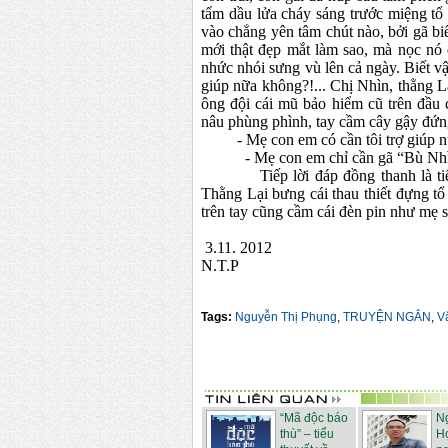
tẩm dầu lửa cháy sáng trước miệng tổ o
vào chẳng yên tâm chút nào, bởi gã bi
mới thật đẹp mắt làm sao, mà nọc nó 
nhức nhói sưng vù lên cả ngày. Biết v
giúp nữa không?!... Chị Nhìn, thằng L
ông đội cái mũ bảo hiểm cũ trên đầu
nâu phùng phình, tay cầm cây gậy đứng 
- Mẹ con em có cần tôi trợ giúp n
- Mẹ con em chỉ cần gã “Bù Nhìn” 
Tiếp lời đáp đồng thanh là tiếng 
Thằng Lại bưng cái thau thiết đựng tổ
trên tay cũng cầm cái đèn pin như mẹ s
3.11. 2012
N.T.P
Tags:
Nguyễn Thị Phụng
,
TRUYỆN NGẮN
,
V
“Mã độc báo
N
thù” – tiểu
H