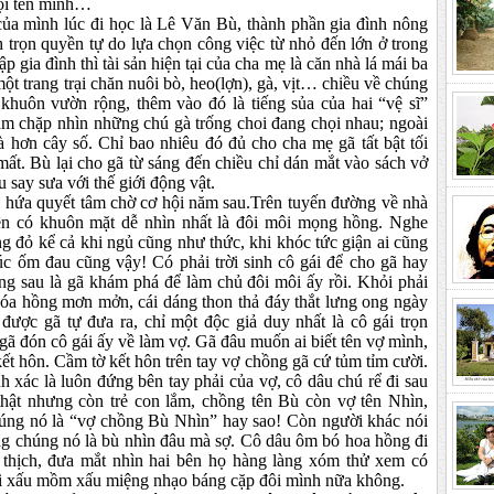
i tên mình…
 mình lúc đi học là Lê Văn Bù, thành phần gia đình nông
trọn quyền tự do lựa chọn công việc từ nhỏ đến lớn ở trong
p gia đình thì tài sản hiện tại của cha mẹ là căn nhà lá mái ba
t trang trại chăn nuôi bò, heo(lợn), gà, vịt… chiều về chúng
khuôn vườn rộng, thêm vào đó là tiếng sủa của hai “vệ sĩ”
ằm chặp nhìn những chú gà trống choi đang chọi nhau; ngoài
 hơn cây số. Chỉ bao nhiêu đó đủ cho cha mẹ gã tất bật tối
mất. Bù lại cho gã từ sáng đến chiều chỉ dán mắt vào sách vở
àu say sưa với thế giới động vật.
 quyết tâm chờ cơ hội năm sau.Trên tuyến đường về nhà
ên có khuôn mặt dễ nhìn nhất là đôi môi mọng hồng. Nghe
ng đỏ kể cả khi ngủ cũng như thức, khi khóc tức giận ai cũng
lúc ốm đau cũng vậy! Có phải trời sinh cô gái để cho gã hay
ng sau là gã khám phá để làm chủ đôi môi ấy rồi. Khỏi phải
 đóa hồng mơn mởn, cái dáng thon thả đáy thắt lưng ong ngày
 được gã tự đưa ra, chỉ một độc giả duy nhất là cô gái trọn
gã đón cô gái ấy về làm vợ. Gã đâu muốn ai biết tên vợ mình,
ết hôn. Cầm tờ kết hôn trên tay vợ chồng gã cứ tủm tỉm cười.
 xác là luôn đứng bên tay phải của vợ, cô dâu chú rể đi sau
thật nhưng còn trẻ con lắm, chồng tên Bù còn vợ tên Nhìn,
húng nó là “vợ chồng Bù Nhìn” hay sao! Còn người khác nói
ồng chúng nó là bù nhìn đâu mà sợ. Cô dâu ôm bó hoa hồng đi
 thịch, đưa mắt nhìn hai bên họ hàng làng xóm thử xem có
 ai xấu mồm xấu miệng nhạo báng cặp đôi mình nữa không.