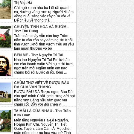
Thị Việt Hà
Cái ngõ xoan nhà bà Lối rất quanh
co, đường vàng rơm rạ Người đi làm
đồng buổi sáng vác cày bừa vội vã
Để chiều về thong thả ...
CHUYỆN TÌNH HOA VÀ BƯỚM –
Thơ Thu Dung
Trăm năm mây vẫn còn bay Trăm
năm ta vẫn còn say đắm người Khối
tình vươn, khối tình vươn Yêu ai! yêu
lắm ngàn thương vô bờ
BẾN MÊ - Thơ Nguyễn Trí Tài
Nhà thơ Nguyễn Trí Tài Em tự hào
em còn thanh xuân Với nụ cười tươi,
ngọt trên môi Ngắm nhìn em bao
chàng bối rối Bước đi rồi, lòng ...
CHÙM THƠ VIẾT VỀ RƯỢU BÀU
ĐÁ CỦA VĂN THẮNG
RƯỢU BÀU ĐÁ Rượu ngon Bàu Đá
của quê mình Chắt lọc hương đời bọt
trắng tinh Bằng hữu tâm giao vui
chạm cốc Đầy vơi đôi chén ý l...
TA MÃI LÀ CỦA NHAU - Thơ Trần
Kim Loan
Mến tặng Nguyên Hạ-Lê Nguyễn,
Hoàng Kim Chi, Nguyễn Thị Tiết,
Quốc Tuyên, Lâm Cẩm Ái Một chút
mặn nồng như nụ hoa vừa nở Tình