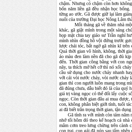
chậm. Nhưng có chậm còn hơn không. 
bốn năm liền gã đều nhận học bổng. 
từng ao ước. Gã được giữ lại làm giảng
nuôi của trường Đại học Nông Lâm th
Mỗi tháng gã về thăm nhà một lần.
khác, gã giật mình trong một sáng ch
họp mặt chia tay giáo sư Trần nghỉ h
mình nhìn đồng hồ vội đứng trước gươn
lược chải tóc, bất ngờ gã nhìn kĩ trê
Quả thời gian vô hình, không, thời gia
áo màu đen làm nền đã cho gã đủ kịp 
đến. Thời gian công bằng với con ng
nãy, ta thích mở hết cỡ thì nó xối chả
cầu sử dụng cho nước chảy nhanh hay 
với cái vòi nước chảy, vòi nước chảy 
gian thì con người luôn mang trong mìn
đã đúng chưa, dẫu biết đó là của quý h
giá trị vàng ngọc có thể đổi lấy cuộc
ngọc. Còn thời gian đâu ai mua được, 
con, không phân biệt giới tính, tuổi tá
ai đã biết trân trọng thời gian, tận dụ
Gã tính ra với mình còn tám năm nữ
nhớ tối hôm đó theo kế hoạch cả nhà 
mâm cơm treo lưng chừng trên cành câ
con trai, con gái đã núp sau tấm phên