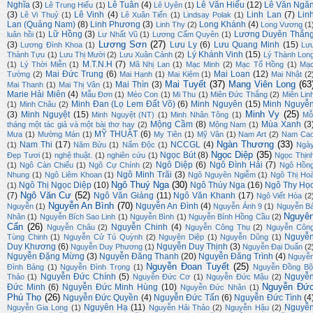
Nghĩa
(3)
Lê Tuân
(4)
Lê Văn Hiếu
(12)
Lê Văn Ngă
Lê Trung Hiếu
(1)
Lê Uyên
(1)
(3)
Lê Vinh
(4)
Linh Lan
(7)
Lin
Lê Vi Thuỷ
(1)
Lê Xuân Tiến
(1)
Lindsay Polak
(1)
Lan (Quảng Nam)
(8)
Linh Phương
(3)
Long Khánh
(4)
Linh Thy
(2)
Long Vương
(1
Lữ Hồng
(3)
Lương Duyên Thắn
luân hồi
(1)
Lư Nhất Vũ
(1)
Lương Cẩm Quyên
(1)
Lương Sơn
(27)
(3)
Lưu Ly
(6)
Lưu Quang Minh
(15)
Lương Đình Khoa
(1)
Lư
Lý Khánh Vinh
(15)
Thành Tựu
(1)
Lưu Thị Mười
(2)
Lưu Xuân Cảnh
(2)
Lý Thành Lon
M.T.N.H
(7)
(1)
Lý Thời Miễn
(1)
Mã Nhị Lan
(1)
Mạc Minh
(2)
Mạc Tố Hồng
(1)
Mạ
Mai Đức Trung
(6)
Mai Loan
(12)
Tường
(2)
Mai Hạnh
(1)
Mai Kiệm
(1)
Mai Nhật
(2
Mai Tuyết
(37)
Mang Viên Long
(63
Mai Thìn
(3)
Mai Thanh
(1)
Mai Thị Vân
(1)
Marie Hải Miên
(4)
Mẫu Đơn
(1)
Mèo Con
(1)
Mi Thu
(1)
Miên Đức Thắng
(2)
Miên Lin
Minh Đan (Lọ Lem Đất Võ)
(6)
Minh Nguyên
(15)
Minh Nguyễ
(1)
Minh Châu
(2)
Minh Vy
(25)
(3)
Minh Nguyệt
(15)
Minh Nguyệt (NT)
(1)
Minh Nhân Tông
(1)
Mỗ
Mộng Cầm
(8)
Mùa Xanh
(3
tháng một tác giả và một bài thơ hay
(2)
Mộng Nam
(1)
MỸ THUẬT
(6)
Mưa
(1)
Mường Mán
(1)
My Tiên
(1)
Mỹ Vân
(1)
Nam Art
(2)
Nam Ca
Ngàn Thương
(33)
Nam Thi
(17)
NCCGL
(4)
(1)
Năm Bửu
(1)
Nấm Độc
(1)
Ngà
Ngọc Diệp
(35)
Ngọc Bút
(8)
Đẹp Tươi
(1)
nghệ thuật.
(1)
nghiên cứu
(1)
Ngọc Thịn
Ngô Diệp
(6)
Ngô Đình Hải
(7)
(1)
Ngô Càn Chiểu
(1)
Ngô Cự Chính
(2)
Ngô Hồn
Ngô Minh Trãi
(3)
Nhung
(1)
Ngô Liêm Khoan
(1)
Ngô Nguyên Ngiễm
(1)
Ngô Thị Ho
Ngô Thuý Nga
(30)
Ngô Thị Ngọc Diệp
(10)
Ngô Thúy Nga
(16)
Ngô Thy Họ
(1)
Ngô Văn Cư
(52)
(7)
Ngô Văn Giảng
(11)
Ngô Văn Khanh
(17)
Ngô Viết Hòa
(2
Nguyễn An Bình
(70)
Nguyễn An Đình
(4)
Nguyễn
(1)
Nguyễn Ánh 9
(1)
Nguyễn B
Nguyê
Nhân
(1)
Nguyễn Bích Sao Linh
(1)
Nguyễn Bình
(1)
Nguyễn Bính Hồng Cầu
(2)
Cẩn
(26)
Nguyễn Chinh
(4)
Nguyễn Châu
(2)
Nguyễn Công Thụ
(2)
Nguyễn Côn
Nguyễ
Tùng Chinh
(1)
Nguyễn Cử Tú Quỳnh
(2)
Nguyên Diệp
(1)
Nguyễn Dũng
(1)
Duy Khương
(6)
Nguyễn Duy Thịnh
(3)
Nguyễn Duy Phương
(1)
Nguyễn Đại Duẩn
(2
Nguyễn Đặng Mừng
(3)
Nguyễn Đăng Thanh
(20)
Nguyễn Đăng Trình
(4)
Nguyễ
Nguyễn Đoan Tuyết
(25)
Đình Bảng
(1)
Nguyễn Đình Trọng
(1)
Nguyễn Đồng Bộ
Nguyễn Đức Chính
(5)
Nguyễ
Thảo
(1)
Nguyễn Đức Cơ
(1)
Nguyễn Đức Mậu
(2)
Nguyễn Đứ
Đức Minh
(6)
Nguyễn Đức Minh Hùng
(10)
Nguyễn Đức Nhân
(1)
Phú Thọ
(26)
Nguyễn Đức Quyền
(4)
Nguyễn Đức Tấn
(6)
Nguyễn Đức Tình
(4
Nguyên Hạ
(11)
Nguyễ
Nguyễn Gia Long
(1)
Nguyễn Hải Thảo
(2)
Nguyễn Hậu
(2)