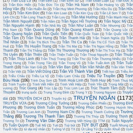
(17)
Trần Dzạ Lữ
(4)
Trần Định
(1)
Trần Đình Sử
(2)
Trần Đoàn Luận
(1)
Trần Đức Á
Trần Hà Nam
(4)
Trầ
(2)
Trần Đức Hiển
(1)
Trần Đức Tín
(1)
Trần Hoàng Vy
(2)
Hồng Vân
(5)
Trần Hữ
Trần Huiền Ân
(2)
Trần Huy Minh Phương
(2)
Trần Hữu Du
(1)
Hội
(17)
Trần Kim Đức
(5)
Trần Kim Loan
(2)
Trần Kim Quy
(1)
Trần Lê Sơn Ý
(2)
Trầ
Trần Mai Hường
(11)
Linh Chi
(1)
Trần Long Thạch
(1)
Trần Lưu
(1)
Trần Mạnh Hảo
(1
Trần Minh Nguyệt
(16)
Trần Ngọc Hồ Trường
(4)
Trần Ngọc Mỹ
(11
Trần Năm
(1)
Trần Nguyên Hạnh
(6)
Trần Như Luận
(3)
Trần Nhã My
(2)
Trần Nhương
(1)
Trầ
Trần Quang Dũng
(4)
Trần Quang Khanh
(12)
Phù Nam
(1)
Trần Quang Lộc
(1
Trần Quang Ngân
(10)
Trần Quốc Tiến
(8)
Trần Quốc Toàn
(1)
Trần Quốc Việt
(1
Trần Tâm
(7)
Trần Thái Hưng
(5)
Trần Thanh Hải
(3)
Trầ
Trần Thành Nghĩa
(1)
Thế Nhân
(13)
Trần Thi Ca
(9)
Trần Thị Bích Thu
(1)
Trần Thị Cổ Tích
(2)
Trần Th
Trần Thị Huyền Trang
(3)
Trần Th
Huệ
(1)
Trần Thị Mai
(1)
Trần Thị Ngọc Hồng
(1)
Thanh
(5)
Trần Thị Thương Thương
(4)
Trầ
Trần Thị Thắng
(1)
Trần Thị Trúc Hạ
(1)
Thị Uyên
(8)
Trần Thiện
(3)
Trần Thuậ
Trần Thiện Tuấn
(1)
Trần Thoại Nguyên
(2)
(7)
Trần Thúy Lành
(6)
Trần Thuỳ Trang
(1)
Trần Thư
(1)
Trần Thương Nhiều
(1)
Trầ
Trần Tuấ
Trọng Hưng
(2)
Trần Trọng Tân
(1)
Trần Trọng Vũ
(2)
Trần Tuấn Anh
(2)
Thanh
(10)
Trần Văn Bạn
(16)
Trần Văn Nhân
(5)
Trần Vạn Giã
(2)
Trần Văn Thiê
Trần Võ Thành Văn
(24)
Trần Viết Dũng
(11)
(1)
Trần Việt
(1)
Triết học
(2)
Triều Â
Triệu Từ Truyền
(30)
Trịn
(2)
Triều Châu
(1)
Triều La Vỹ
(2)
Triệu Lam Châu
(1)
Bửu Hoài
(106)
Trịnh Hoài Linh
(5)
Trịnh Huy
(4)
Trịnh Duy Sơn
(2)
Trịnh Thuỳ M
(1)
Trịnh Tuyên
(1)
Trịnh Viết Hiền
(1)
Trịnh Viết Hiệp
(1)
Trịnh Yến
(2)
Trọng Mật
(2)
tr
Trúc Giang
(4)
Trúc Thanh Tâm
(12)
Trú
vương
(1)
Trúc Lập
(1)
Trúc Linh Lan
(2)
Thuyên
(3)
Truyệ
trung quốc
(1)
Trung Trung Đỉnh
(1)
Trung Y
(1)
Truong Nguyen
(1)
TRUYỆN NGẮN
(1173
dài
(10)
TRUYỆN DỊCH
(17)
Truyện ký
(2)
TRUYỆN VỪA
(14)
Trương Công Tưởng
(16)
Trương Đìn
Trương Diễm Phiến
(1)
Phượng
(8)
Trương Đình Tuấn
(3)
Trương Hồng Phúc
(14)
Trương Huỳnh Nh
Trườn
Trương Nam Chi
(5)
Trân
(2)
Trương Lan Anh
(1)
Trương Thanh Cường
(2)
Thắng
(65)
Trương Thị Thanh Tâm
(22)
Trường Thịnh
(6
Trương Thị Thúy
(2)
Trương Văn Dân
(21)
Tuấn Nguyễ
Trương Tri
(2)
Trương Viết Hùng
(1)
TTM
(1)
TÙY BÚT
(120)
(7)
Tuấn Quỳnh
(3)
Tuệ Mỹ
(1)
Tuti
(2)
Tuỳ bút
(2)
Tuyết Nhung
(2
Tuyết Vân
(1)
tứ đại mỹ nhân
(1)
Tường Vi
(1)
TX
(1)
Út Lãng Tử
(1)
Uyên Khuê
(2)
Uyê