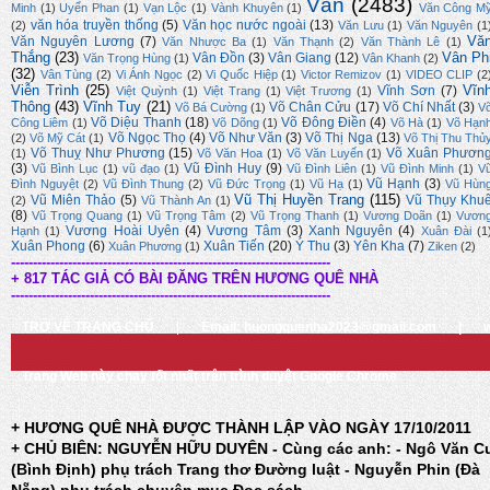
Văn
(2483)
Minh
(1)
Uyển Phan
(1)
Vạn Lộc
(1)
Vành Khuyên
(1)
Văn Công M
văn hóa truyền thống
(5)
Văn học nước ngoài
(13)
(2)
Văn Lưu
(1)
Văn Nguyên
(1
Vă
Văn Nguyên Lương
(7)
Văn Nhược Ba
(1)
Văn Thạnh
(2)
Văn Thành Lê
(1)
Thắng
(23)
Vân Ph
Vân Đồn
(3)
Vân Giang
(12)
Văn Trọng Hùng
(1)
Vân Khanh
(2)
(32)
Vân Tùng
(2)
Vi Ánh Ngọc
(2)
Vi Quốc Hiệp
(1)
Victor Remizov
(1)
VIDEO CLIP
(2
Viễn Trình
(25)
Vĩn
Vĩnh Sơn
(7)
Việt Quỳnh
(1)
Việt Trang
(1)
Việt Trương
(1)
Thông
(43)
Vĩnh Tuy
(21)
Võ Chân Cửu
(17)
Võ Chí Nhất
(3)
Võ Bá Cường
(1)
V
Võ Diệu Thanh
(18)
Võ Đông Điền
(4)
Công Liêm
(1)
Võ Dõng
(1)
Võ Hà
(1)
Võ Hạn
Võ Ngọc Thọ
(4)
Võ Như Văn
(3)
Võ Thị Nga
(13)
(2)
Võ Mỹ Cát
(1)
Võ Thị Thu Thủ
Võ Thuỵ Như Phương
(15)
Võ Xuân Phươn
(1)
Võ Văn Hoa
(1)
Võ Văn Luyến
(1)
(3)
Vũ Đình Huy
(9)
Vũ Bình Lục
(1)
vũ đạo
(1)
Vũ Đình Liên
(1)
Vũ Đình Minh
(1)
V
Vũ Hạnh
(3)
Đình Nguyệt
(2)
Vũ Đình Thung
(2)
Vũ Đức Trọng
(1)
Vũ Hạ
(1)
Vũ Hùn
Vũ Thị Huyền Trang
(115)
Vũ Miên Thảo
(5)
Vũ Thụy Khu
(2)
Vũ Thành An
(1)
(8)
Vũ Trọng Quang
(1)
Vũ Trọng Tâm
(2)
Vũ Trọng Thanh
(1)
Vương Doãn
(1)
Vươn
Vương Hoài Uyên
(4)
Vương Tâm
(3)
Xanh Nguyên
(4)
Hạnh
(1)
Xuân Đài
(1
Xuân Phong
(6)
Xuân Tiến
(20)
Ý Thu
(3)
Yên Kha
(7)
Xuân Phương
(1)
Ziken
(2)
-------------------------------------------------------------------------
+ 817 TÁC GIẢ CÓ BÀI ĐĂNG TRÊN HƯƠNG QUÊ NHÀ
-------------------------------------------------------------------------
TRỞ VỀ TRANG CHỦ
|
Email: huongquenha2023@gmail.com
|
Trang Web này chạy tốt nhất trên trình duyệt Google Chrome
+ HƯƠNG QUÊ NHÀ ĐƯỢC THÀNH LẬP VÀO NGÀY 17/10/2011
+ CHỦ BIÊN: NGUYỄN HỮU DUYÊN - Cùng các anh: - Ngô Văn C
(Bình Định) phụ trách Trang thơ Đường luật - Nguyễn Phin (Đà