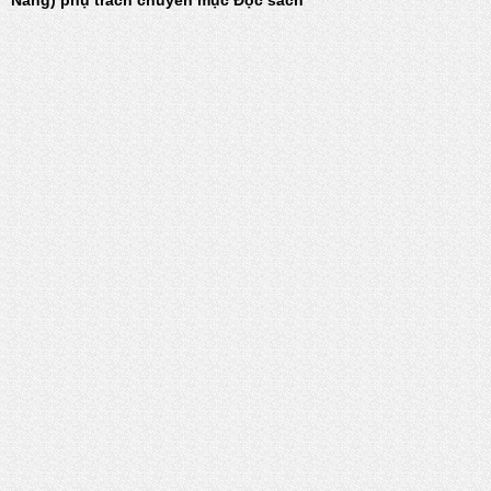
Nẵng) phụ trách chuyên mục Đọc sách