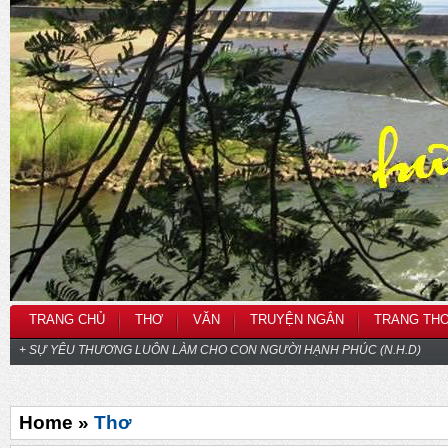
TRANG CHỦ
THƠ
VĂN
TRUYỆN NGẮN
TRANG TH
+ SỰ YÊU THƯƠNG LUÔN LÀM CHO CON NGƯỜI HẠNH PHÚC (N.H.D)
Home »
Thơ