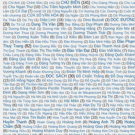
CHỦ BIÊN
(141)
(1)
Chí Anh
(1)
Chính Đức
(1)
chủ
(1)
Chu Giang Phong
(1)
Chu La
Chu Ngạn Thư
(10)
Chu Trầm Nguyên Minh
(16)
(2)
Chu Vương Miện
(1)
Chúa Sơ
Cỏ Dại
(7)
Lâm
(1)
covid 19
(1)
Công Nguyễn
(1)
Cơ Xương
(1)
Cúc Dương
(1)
Cuộc th
CỬA SỔ VĂN HÓA
(6)
văn chương
(1)
Dạ Ngân
(1)
Dã Phong Bình
(2)
Dã Phương
(1
DỌC ĐƯỜN
Diệp Linh
(18)
Dino Buzzati
(3)
Dạ Thảo
(2)
Dạ Thy
(1)
Diệp Uy
(1)
(29)
Dung Thị Vân
(28)
Duy Phạm
(6)
Du Tử Lê
(1)
Duy Bằng
(1)
Dương Diệu Min
Dương Hằng
(7)
Dương Kim Nhi
(4
(1)
Dương Đăng Huệ
(1)
Dương Hải Yến
(2)
Dương Thành Thái
(3)
Dương Kim Thoa
(1)
Dương Phương Vinh
(1)
Dương Thị Yế
Dương Xuân Triều
(6)
Dzạ Lữ Kiều
(6)
Đàm Lan
(17)
Trinh
(2)
Đan Ngọc
(2)
đạ
Đào Phạ
đức
(2)
Đào Hiền
(2)
Đào Hữu Thức
(2)
Đào Khương
(2)
Đào Minh Hiệp
(2)
Thuỳ Trang
(82)
Đào Thanh Hoà
(14)
Đào Quang Bắc
(1)
Đào Quý Thạnh
(1)
Đà
Đào Văn Đạt
(31)
Đào Thị Thu Hiền
(3)
Đào Viết Bửu
(7)
Thị Quý Thanh
(1)
Đặn
Đặng Quốc Khán
Châu Long
(1)
Đặng Diệu Thoa
(1)
Đăng Đăng
(1)
Đăng Huỳnh
(1)
(8)
Đặng Quý Địch
(3)
Đặng Tấn Tới
(2)
Đặng Thị Hoa
(2)
Đặng Thị Xuân
(1)
Đặn
Đặng Tường Vy
(3)
Đặn
Toán
(1)
Đăng Trình
(1)
Đặng Văn Sử
(1)
Đặng Việt Trinh
(1)
Xuân Xuyến
(9)
Đin
ĐIỂM BÁO
(2)
Điêu Thuyền
(1)
Đinh Lốc
(2)
Đình Thậm
(1)
Vương Khanh
(4)
Đoàn Thị Minh Hiệp
(4)
Đoàn Khương Duy
(1)
Đoàn Tình
(1)
Đoà
ĐỌC SÁCH
(30)
Đỗ Chiến Thắng
(6)
Đỗ Duy Hoàn
Tuyết Thu
(1)
Đoản văn
(1)
(15)
Đỗ Hồng Ngọc
(5)
Đỗ KIm Dung
(1)
Đỗ Phu
(1)
Đỗ Quyên
(2)
Đỗ Tâm Linh
(1)
Đ
Tấn Đạt
(2)
Đỗ Thị Kim Hải
(2)
Đỗ Trúc Hàn
(1)
Đỗ Văn Tiến
(1)
Đỗ Xuân Phương
(1)
Đứ
Đức Tiên
(3)
Elena Pucillo Truong
(6)
Gian
Linh
(1)
gan jing world
(1)
Ghi chép
(2)
Đình
(8)
Giang Hiền Sơn
(6)
Giáo dục
(1)
Guy de Maupassant
(1)
Hà Đoàn
(2)
Hạ L
Hạ Thi
(3)
(1)
Hà Nguyên
(2)
Hà Nhi
(1)
Hà Nhữ Uyên
(2)
Hà Phi Phượng
(1)
Hà Thị Th
Hải Miên
(3)
Hả
Hằng
(1)
Hà Tùng Sơn
(1)
Hải Điểu
(1)
Hải Phong
(2)
Hải Thăng
(1)
Thuỵ
(6)
Hàn Du Tử
(17)
Hải Yến
(2)
Hàm Sơn
(1)
Hàn Dã Thảo
(2)
Hàn Hữu Yên
(1
Hàn Phong Vũ
(19)
Hàn Lâm
(1)
Hãn Nguyên Nguyễn Nhã
(1)
Hàn Nguyệt
(1)
Hàn Tí
(1)
Hạng Vũ
(1)
Hậu Cốc Ngang
(1)
Hậu Đậu
(1)
Hiếu Dũng
(1)
Hoa Hướng Dương
(1
Hoà
Hoa Tím Buồn
(4)
Hoà Văn
(10)
Hoa Mai
(2)
Hoa Tuyết
(2)
Hoa Xuyến Chi
(1)
Huyền Thanh
(53)
Hoàng Anh 79
(26)
Hoàn
Hoàng Anh
(6)
Hoan Giang
(1)
Chẩm
(53)
Hoàng Giao
(4)
Hoàng Hạ Miê
Hoàng Chẫm
(1)
Hoàng Đình Quang
(2)
(6)
Hoàng Khánh Duy
(5)
Hoàng Hữu
(1)
Hoàng Kim
(1)
Hoàng Kim Chi
(1)
Hoàng Ki