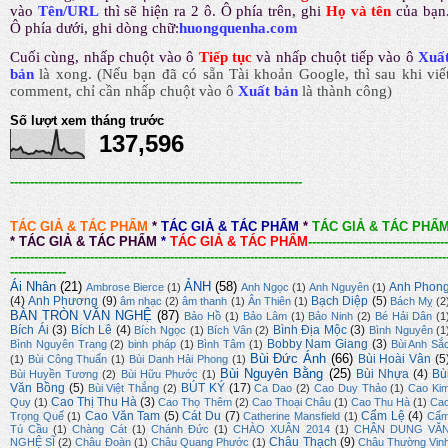
vào
Tên/URL
thì sẽ hiện ra 2 ô. Ô phía trên, ghi
Họ và tên
của bạn
Ô phía dưới, ghi dòng chữ:
huongquenha.com
Cuối cùng, nhấp chuột vào ô
Tiếp tục
và nhấp chuột tiếp vào ô
Xuấ
bản
là xong.
(Nếu bạn đã có sẵn Tài khoản Google, thì sau khi viế
comment, chỉ cần nhấp chuột vào ô
Xuất bản
là thành công
)
Số lượt xem tháng trước
137,596
-------------------------------------------------------------------------
TÁC GIẢ & TÁC PHẨM
*
TÁC GIẢ & TÁC PHẨM
*
TÁC GIẢ & TÁC PHẨ
*
TÁC GIẢ & TÁC PHẨM
*
TÁC GIẢ & TÁC PHẨM
-----------------------------------
-------------------------------------------------------------------------------------------------------------
--------------
Ái Nhân
(21)
ẢNH
(58)
Anh Phon
Ambrose Bierce
(1)
Anh Ngọc
(1)
Anh Nguyên
(1)
(4)
Anh Phương
(9)
Bạch Diệp
(5)
âm nhạc
(2)
âm thanh
(1)
Ân Thiên
(1)
Bách Mỵ
(2
BÀN TRÒN VĂN NGHỆ
(87)
Bảo Hồ
(1)
Bảo Lâm
(1)
Bảo Ninh
(2)
Bé Hải Dân
(1
Bích Ái
(3)
Bích Lê
(4)
Bình Địa Mộc
(3)
Bích Ngọc
(1)
Bích Vân
(2)
Bình Nguyên
(1
Bobby Nam Giang
(3)
Bình Nguyên Trang
(2)
binh pháp
(1)
Bình Tâm
(1)
Bùi Anh Sắ
Bùi Đức Ánh
(66)
Bùi Hoài Vân
(5
(1)
Bùi Công Thuấn
(1)
Bùi Danh Hải Phong
(1)
Bùi Nguyên Bằng
(25)
Bùi Nhựa
(4)
Bù
Bùi Huyền Tương
(2)
Bùi Hữu Phước
(1)
Văn Bồng
(5)
BÚT KÝ
(17)
Bùi Việt Thắng
(2)
Ca Dao
(2)
Cao Duy Thảo
(1)
Cao Ki
Cao Thị Thu Hà
(3)
Quy
(1)
Cao Thọ Thêm
(2)
Cao Thoại Châu
(1)
Cao Thu Hà
(1)
Ca
Cao Văn Tam
(5)
Cát Du
(7)
Cẩm Lệ
(4)
Trọng Quế
(1)
Catherine Mansfield
(1)
Cẩ
Tú Cầu
(1)
Chàng Cát
(1)
Chánh Đức
(1)
CHÀO XUÂN 2014
(1)
CHÂN DUNG VĂ
Châu Thạch
(9)
NGHỆ SĨ
(2)
Châu Đoàn
(1)
Châu Quang Phước
(1)
Châu Thường Vin