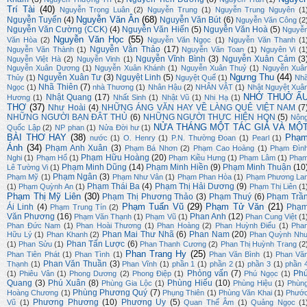
Trí Tài
(40)
Nguyễn Trọng Luân
(2)
Nguyễn Trung
(1)
Nguyễn Trung Nguyên
(1
Nguyễn Văn Ân
(68)
Nguyễn Tuyển
(4)
Nguyễn Văn Bút
(6)
Nguyễn Văn Công
(2
Nguyễn Văn Cường (CCK)
(4)
Nguyễn Văn Hiến
(5)
Nguyễn Văn Hoà
(5)
Nguyễ
Nguyễn Văn Học
(55)
Văn Hòa
(2)
Nguyễn Văn Ngọc
(1)
Nguyễn Văn Thanh
(1
Nguyễn Văn Thảo
(17)
Nguyễn Văn Thành
(1)
Nguyễn Văn Toan
(1)
Nguyên Vi
(1
Nguyễn Vĩnh Bình
(3)
Nguyễn Xuân Cảm
(3
Nguyễn Việt Hà
(2)
Nguyễn Vinh
(1)
Nguyễn Xuân Dương
(1)
Nguyễn Xuân Khánh
(1)
Nguyễn Xuân Thuỷ
(1)
Nguyễn Xuâ
Ngưng Thu
(44)
Nguyễn Xuân Tư
(3)
Nguyệt Linh
(5)
Thủy
(1)
Nguyệt Quế
(1)
Nh
Nhã Thiên
(7)
Ngọc
(1)
nhà Thương
(1)
Nhân Hậu
(2)
NHÂN VẬT
(1)
Nhật Nguyệt Xuâ
NHỚ THUỞ Ấ
Nhật Quang
(17)
Hương
(1)
Nhất Sinh
(1)
Nhật Vũ
(1)
Nhi Hạ
(1)
THƠ
(37)
Như Hoài
(4)
NHỮNG ÁNG VĂN HAY VỀ LÀNG QUÊ VIỆT NAM
(7
NHỮNG NGƯỜI BẠN ĐÂT THỦ
(6)
NHỮNG NGƯỜI THỰC HIỆN HQN
(5)
Nôn
NỬA THÁNG MỘT TÁC GIẢ VÀ MỘ
Quốc Lập
(2)
NP phan
(1)
Nửa Đời hư
(1)
BÀI THƠ HAY
(38)
Phạ
nước
(1)
O. Henry
(1)
P.N. Thường Đoan
(1)
Pearl
(1)
Ánh
(34)
Phạm Anh Xuân
(3)
Phạm Bá Nhơn
(2)
Phạm Cao Hoàng
(1)
Phạm Đìn
Phạm Hữu Hoàng
(20)
Nghi
(1)
Phạm Hổ
(1)
Phạm Kiều Hưng
(1)
Phạm Lâm
(1)
Phạ
Phạm Minh Dũng
(14)
Phạm Minh Hiền
(9)
Phạm Minh Thuận
(10
Lê Tường Vi
(1)
Phạm Ngân
(3)
Phạm Mỹ
(1)
Phạm Như Vân
(1)
Phạm Phan Hòa
(1)
Phạm Phương La
Phạm Thái Ba
(4)
Phạm Thị Hải Dương
(9)
(1)
Phạm Quỳnh An
(1)
Phạm Thị Liên
(1
Phạm Thị Mỹ Liên
(30)
Phạm Thị Phương Thảo
(3)
Phạm Thuý
(6)
Phạm Trầ
Phạm Tuấn Vũ
(29)
Phạm Tử Văn
(21)
Ái Linh
(4)
Phạ
Phạm Trung Tín
(2)
Văn Phương
(16)
Phan Anh
(12)
Phạm Văn Thạnh
(1)
Phạm Vũ
(1)
Phan Cung Việt
(1
Phan Đức Nam
(1)
Phan Hoài Thương
(1)
Phan Hoàng
(2)
Phan Huỳnh Điểu
(1)
Pha
Phan Mai Thư Nhã
(6)
Phan Nam
(20)
Hữu Lý
(1)
Phan Khanh
(2)
Phan Quỳnh Nh
Phan Tấn Lược
(6)
(1)
Phan Sửu
(1)
Phan Thanh Cương
(2)
Phan Thị Huỳnh Trang
(2
Phan Trang Hy
(25)
Phan Tiên Phát
(1)
Phan Tình
(1)
Phan Văn Bình
(1)
Phan Vă
Phan Văn Thuần
(3)
Thạnh
(1)
Phan Vĩnh
(1)
phần 1
(1)
phần 2
(1)
phần 3
(1)
phần 
Phỏng vấn
(7)
Ph
(1)
Phiêu Vân
(1)
Phong Dương
(2)
Phong Điệp
(1)
Phú Ngọc
(1)
Quang
(3)
Phú Xuân
(8)
Phùng Hiếu
(10)
Phùng Gia Lộc
(1)
Phùng Hiệu
(1)
Phùn
Phùng Phương Quý
(7)
Hoàng Chương
(1)
Phụng Thiên
(1)
Phùng Văn Khai
(1)
Phướ
Phương Phương
(10)
Phương Uy
(5)
Vũ
(1)
Quan Thế Âm
(1)
Quảng Ngọc
(1