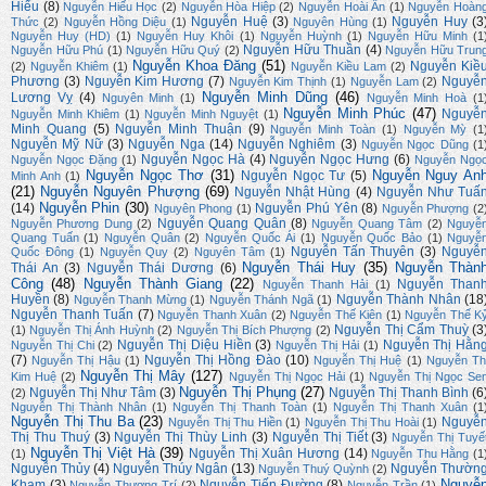
Hiếu
(8)
Nguyễn Hiếu Học
(2)
Nguyễn Hòa Hiệp
(2)
Nguyễn Hoài Ân
(1)
Nguyễn Hoàn
Nguyễn Huệ
(3)
Nguyễn Huy
(3
Thức
(2)
Nguyễn Hồng Diệu
(1)
Nguyên Hùng
(1)
Nguyễn Huy (HD)
(1)
Nguyễn Huy Khôi
(1)
Nguyễn Huỳnh
(1)
Nguyễn Hữu Minh
(1
Nguyễn Hữu Thuần
(4)
Nguyễn Hữu Phú
(1)
Nguyễn Hữu Quý
(2)
Nguyễn Hữu Trun
Nguyễn Khoa Đăng
(51)
Nguyễn Kiề
(2)
Nguyễn Khiêm
(1)
Nguyễn Kiều Lam
(2)
Phương
(3)
Nguyễn Kim Hương
(7)
Nguyễ
Nguyễn Kim Thịnh
(1)
Nguyễn Lam
(2)
Nguyễn Minh Dũng
(46)
Lương Vỵ
(4)
Nguyên Minh
(1)
Nguyễn Minh Hoà
(1
Nguyễn Minh Phúc
(47)
Nguyễ
Nguyễn Minh Khiêm
(1)
Nguyễn Minh Nguyệt
(1)
Minh Quang
(5)
Nguyễn Minh Thuận
(9)
Nguyễn Minh Toàn
(1)
Nguyễn Mỳ
(1
Nguyễn Mỹ Nữ
(3)
Nguyễn Nga
(14)
Nguyễn Nghiêm
(3)
Nguyễn Ngọc Dũng
(1
Nguyễn Ngọc Hà
(4)
Nguyễn Ngọc Hưng
(6)
Nguyễn Ngọc Đặng
(1)
Nguyễn Ngọ
Nguyễn Ngọc Thơ
(31)
Nguyễn Nguy An
Nguyễn Ngọc Tư
(5)
Minh Anh
(1)
(21)
Nguyễn Nguyên Phượng
(69)
Nguyễn Nhật Hùng
(4)
Nguyễn Như Tuấ
Nguyễn Phin
(30)
(14)
Nguyễn Phú Yên
(8)
Nguyên Phong
(1)
Nguyễn Phượng
(2
Nguyễn Quang Quân
(8)
Nguyễn Phương Dung
(2)
Nguyễn Quang Tâm
(2)
Nguyễ
Quang Tuấn
(1)
Nguyễn Quân
(2)
Nguyễn Quốc Ái
(1)
Nguyễn Quốc Bảo
(1)
Nguyễ
Nguyễn Tấn Thuyên
(3)
Nguyễ
Quốc Đông
(1)
Nguyễn Quy
(2)
Nguyên Tâm
(1)
Nguyễn Thái Huy
(35)
Nguyễn Thàn
Thái An
(3)
Nguyễn Thái Dương
(6)
Công
(48)
Nguyễn Thành Giang
(22)
Nguyễn Than
Nguyễn Thanh Hải
(1)
Huyền
(8)
Nguyễn Thành Nhân
(18
Nguyễn Thanh Mừng
(1)
Nguyễn Thánh Ngã
(1)
Nguyễn Thanh Tuấn
(7)
Nguyễn Thanh Xuân
(2)
Nguyễn Thế Kiên
(1)
Nguyễn Thế K
Nguyễn Thị Cẩm Thuỳ
(3
(1)
Nguyễn Thị Ánh Huỳnh
(2)
Nguyễn Thị Bích Phượng
(2)
Nguyễn Thị Diệu Hiền
(3)
Nguyễn Thị Hằn
Nguyễn Thị Chi
(2)
Nguyễn Thị Hải
(1)
(7)
Nguyễn Thị Hồng Đào
(10)
Nguyễn Thị Hậu
(1)
Nguyễn Thị Huệ
(1)
Nguyễn Th
Nguyễn Thị Mây
(127)
Kim Huệ
(2)
Nguyễn Thị Ngọc Hải
(1)
Nguyễn Thị Ngọc Se
Nguyễn Thị Phụng
(27)
Nguyễn Thị Như Tâm
(3)
Nguyễn Thị Thanh Bình
(6
(2)
Nguyễn Thị Thành Nhân
(1)
Nguyễn Thị Thanh Toàn
(1)
Nguyễn Thị Thanh Xuân
(1
Nguyễn Thị Thu Ba
(23)
Nguyễ
Nguyễn Thị Thu Hiền
(1)
Nguyễn Thị Thu Hoài
(1)
Thị Thu Thuý
(3)
Nguyễn Thị Thùy Linh
(3)
Nguyễn Thị Tiết
(3)
Nguyễn Thị Tuyế
Nguyễn Thị Việt Hà
(39)
Nguyễn Thị Xuân Hương
(14)
(1)
Nguyễn Thu Hằng
(1
Nguyễn Thủy
(4)
Nguyễn Thúy Ngân
(13)
Nguyễn Thườn
Nguyễn Thuý Quỳnh
(2)
Nguyễ
Kham
(3)
Nguyễn Tiến Đường
(8)
Nguyễn Thượng Trí
(2)
Nguyễn Trần
(1)