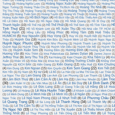
Hoàng Linh
(6)
Hoàng Lộc
(8)
Oanh
(2)
Hoàng Long
(2)
Hoàng Mẫn
(1)
Hoàng Min
Hoàng Ngọc Xuân
(4)
Tường
(2)
Hoàng Nghĩa Lược
(1)
Hoàng Nguyên
(1)
Hoàng Ph
Hoàng Thị Nhã
(8)
Ngọc Tường
(1)
Hoàng Thảo Chi
(1)
Hoàng Thị Bích Hà
(1)
Hoàn
Hoàng Trọng Quý
(9)
Thị Thu Thủy
(2)
Hoàng Trang
(1)
Hoàng Trần
(1)
Hoàng Trọn
thắng
(1)
Hoàng Tuấn Sơn
(1)
Hoàng Tuyên
(2)
Hoàng Vũ Thuật
(1)
Hoàng Xuân Hiến
(1
Hồ Bích Ngọc
(4)
Hoàng Xuân Niên
(1)
Hồ Bích Vân
(2)
Hồ Đắc Thiếu Anh
(1)
Hồ Hải
(2
H
Hồ Lê Diêm
(1)
Hồ Nam
(1)
Hồ Ngọc Diệp
(1)
Hồ Nhật Quang
(1)
Hồ Sĩ Duy
(1)
H
Thanh Ngân
(10)
Hồ Thế Phất
(3)
Hồ Thế Hà
(2)
Hồ Thế Sinh
(1)
Hồ Tĩnh Tâm
(1)
Tịnh Thuỷ
(21)
Hồ Xuân Thu
(3)
Hồ Vũ Khánh Linh
(1)
Hội Nhà văn TP. HCM
(1
Hồng Hạnh
(3)
Hồng Phúc
(8)
Hồng Tâm
(10)
Huệ Triệu
(3
Hồng Liễu
(1)
HUMICHI
(5)
Huy Nguyên
(15)
Huy Vọng
(17)
Huy Vũ
(1)
Huyết Kiệt
(1)
Huỳnh D
Huỳnh Gia
(18)
Thảo
(1)
Huỳnh Kim Bửu
(1)
Huỳnh Minh Lệ
(2)
Huỳnh Ngọc Nga
(1
Huỳnh Ngọc Phước
(29)
Huỳnh Như Phương
(1)
Huỳnh Thanh Lan
(1)
Huỳnh Th
Quỳnh Nga
(1)
Huỳnh Thúy Thúy
(1)
Huỳnh Văn Diệu
(1)
Huỳnh Văn Mỹ
(1)
Huỳnh Vă
Huỳnh Xuân Sơn
(3)
Hương Đình
(4)
Yên
(1)
Hương Đêm
(1)
Hương Quê Nhà
(1
Hương Văn
(6)
James Dylan
(4)
Hửu Thỉnh
(1)
Irina Polianxkaia
(1)
James Joyce
(1
Jeffrey Thai
(9)
Jerry Thu Trà
(7)
Kha Tiệm Ly
(4)
Kai Hoàng
(1)
Kate Chopin
(1)
Kh
Khổng Trường Chiến
(3)
Xuân
(1)
Khán Võ
(2)
Khảo Mai
(1)
khoa học
(1)
Khổng Vĩn
Kiến Giang
(12)
Kim Chuôn
Nguyên
(1)
KỊCH BẢN
(1)
Kiên Giang
(1)
Kiều Huệ
(1)
Kim Sơn Giang
(22)
(4)
Kim Ngoan
(15)
Kim Tiết
(10
Kim Dung
(2)
Kim Quyên
(1)
Ký sự
(14)
Kim Yến
(1)
Kỳ Nam
(2)
Lã Bố
(1)
La Hán
(1)
La Mai Thi Gia
(1)
Lạc Thảo
(1
Lam Giang
(3)
Lãng D
Lại Ngọc Thư
(1)
Lan Anh
(1)
Lan Phương
(1)
Lan Thanh
(1)
Lâm Trú
(6)
Lâm Bích Thuỷ
(8)
Lâm Cẩm Ái
(3)
Lâm Hạ
(11)
Lâm Huy Nhuận
(1)
(30)
Lê Đình Danh
(79
Lê Ân
(5)
Lê Bá Duy
(9)
Lâm Xuân Vi
(1)
Lâu Văn Mua
(1)
Lê Đức Lang
(13)
Lệ Hằng
(3)
Lê Hoà
Lê Đức Hoàng Vân
(1)
Lê Giang Trần
(1)
Lê Hứa Huyền Trân
(39)
Lương
(4)
Lê Hoàng
(2)
Lê Khánh Luận
(1)
Lê Minh Chán
Lê Minh Hải
(3)
Lê Minh Vũ
(3)
Lê Ngân
(3)
(1)
Lê Minh Dung
(2)
Lê Ngọc Phái
(1)
L
Lê Phương Châu
(30
Lê Ngũ Nam Phong
(11)
Lê Nhựt Triết
(8)
Ngọc Trác
(1)
Lê Quang Trạng
(23)
Lê Thanh Hùng
(34)
Lê Thanh My
(8)
Lê Sa Long
(2)
L
L
Lê Thị Cẩm Tú
(6)
Thấu
(1)
Lê Thị Hồng Thắm
(1)
Lê Thị Kim
(1)
Lê Thị Ngọc Lệ
(1)
Thị Ngọc Nữ
(33)
Lê Thị Xuyên
(13)
Lê Thiếu Nhơn
(15)
L
Lê Thị Thu Hiền
(1)
Thống Nhất
(6)
Lê Tiến Mợi
(6)
Lê Trọn
Lê Thụy Phương
(2)
Lê Tiến Dũng
(1)