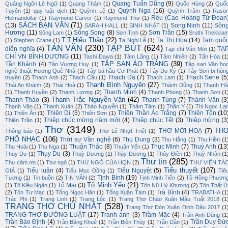
Quang Tuấn Dũng
(9)
Quảng Ngôn Lê Ngữ
(1)
Quang Thám
(1)
Quốc Hùng
(2)
Quố
Quỳnh Nga
(16)
Tuyên
(1)
quy luật dịch
(1)
Quỳnh Lệ
(1)
Quỳnh Trâm
(1)
Raso
Rêu (Cao Hoàng Từ Đoan
Helmandollar
(1)
Raymond Carver
(1)
Raymond Thư
(1)
SÁCH BẠN VĂN
(71)
(13)
Song Ninh
(11)
Sôn
SARAH HALL
(1)
SINH NHẬT
(1)
Hương
(11)
Sông Song
(8)
Sơn Trần
(15)
Sông Lam
(1)
Sơn Tịnh
(2)
Sruthi Thekkia
T.T.Hiếu Thảo
(22)
Tạ Thị Hoa
(14)
Tam quố
(1)
Stephen Crane
(1)
Tạ Nghi Lễ
(1)
TẢN VĂN
(230)
TẠP BÚT
(624)
diễn nghĩa
(4)
TẠ
Tạp chí Văn Mới
(1)
CHÍ VN BÌNH DƯƠNG
(11)
Tashi Dawa
(1)
Tâm Lãng
(1)
Tâm Nhiên
(2)
Tấn Hòa
(1
TẬP SAN ÁO TRẮNG
(39)
Tần Khánh
(4)
Tân Vương Huy
(1)
Tập san Văn họ
nghệ thuật Hương Quê Nhà
(1)
Tây bá hầu Cơ Phát
(1)
Tây Du Ký
(1)
Tây Sơn bi hùn
Thạch Đà
(7)
Thạch Sene
(5
truyện
(2)
Thạch Anh
(2)
Thạch Cầu
(1)
Thạch Lam
(1)
Thanh Bình Nguyên
(27)
Thái An Khánh
(2)
Thái Hoà
(1)
Thành Dũng
(1)
Thanh Hả
Thanh Minh
(4)
(1)
Thanh Huyền
(2)
Thanh Lương
(2)
Thanh Phong
(1)
Thanh Sơn
(1
Thanh Trắc Nguyễn Văn
(42)
Thanh Thảo
(3)
Thanh Tùng
(7)
Thành Văn
(3
Thạnh Văn
(1)
Thanh Xuân
(2)
Thảo Nguyễn
(1)
Thâm Tâm
(1)
Thần Y
(1)
Thi Ngọc La
Thiên Di
(5)
Thiên Thần Áo Trắng
(7)
Thiên Tôn
(10
(1)
Thiên Ân
(1)
Thiên Sơn
(1)
Thiệp chúc mừng năm mới
(4)
Thiệp chúc Tết
(3)
Thiệp mừng
(3
Thiên Trần
(1)
Thơ
(3149)
TH
THƠ MỜI HOẠ
(7)
Thông báo
(1)
Thơ Lê Nhựt Triết
(1)
PHỔ NHẠC
(106)
Thời sự Văn nghệ
(6)
Thu Dung
(3)
Thu Hằng
(1)
Thu Hiền
(1
Thuận Thảo
(8)
Thục Minh
(7)
Thuỳ Anh
(13
Thu Hoài
(1)
Thu Nga
(1)
Thuận Yến
(1)
Thụy Du
(3)
Thuỵ Du
(1)
Thuỳ Dương
(1)
Thùy Dương
(1)
Thủy Điền
(1)
Thuỳ Nhân
(1
Thư tin
(285)
Thư cảm ơn
(1)
Thư ngỏ
(1)
THƯ NGỎ CỦA HQN
(2)
THƯ VIỆN TÁ
Tiểu thuyết
(107)
Tiểu luận
(4)
Tiểu Nguyệt
(5)
GIẢ
(1)
Tiểu Mục Đồng
(1)
Tiê
Tịnh Bình
(19)
Tương
(1)
Tin buồn
(2)
TIN VĂN
(2)
Tịnh Minh Tiến
(2)
Tô Hồng Phươn
Tô Minh Yến
(21)
Tố Mai
(3)
(1)
Tô Kiều Ngân
(1)
Tôn Nữ Hỷ Khương
(2)
Tôn Thất Ú
Trà Bình
(4)
(2)
Tôn Tư Mạc
(1)
Tống Ngọc Hân
(1)
Tống Xuân Tám
(1)
TRABATHA
(1
Trác Phi
(1)
Trang Linh
(1)
Trang Lộc
(1)
Trang Thơ Chào Xuân Mậu Tuất 2018
(1
TRANG THƠ CHỦ NHẬT
(528)
Trang Thơ Đón Xuân Đinh Dậu 2017
(1
TRANG THƠ ĐƯỜNG LUẬT
(17)
Tranh ảnh
(3)
Trầm Mặc
(4)
Trần Anh Dũng
(1
Trần Bảo Định
(4)
Trần Duy Đứ
Trần Băng Khuê
(1)
Trần Biên Thùy
(1)
Trần Dần
(1)