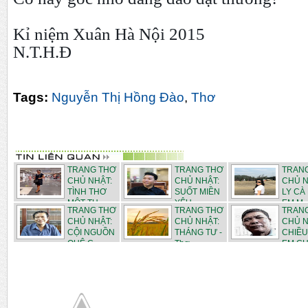
Kỉ niệm Xuân Hà Nội 2015
N.T.H.Đ
Tags:
Nguyễn Thị Hồng Đào
,
Thơ
TRANG THƠ
TRANG THƠ
TRAN
CHỦ NHẬT:
CHỦ NHẬT:
CHỦ N
TÌNH THƠ
SUỐT MIỀN
LY CÀ
MỘT TH...
YÊU -...
EM M..
TRANG THƠ
TRANG THƠ
TRAN
CHỦ NHẬT:
CHỦ NHẬT:
CHỦ N
CỘI NGUỒN
THÁNG TƯ -
CHIỀU
QUÊ C...
Thơ ...
EM CHI