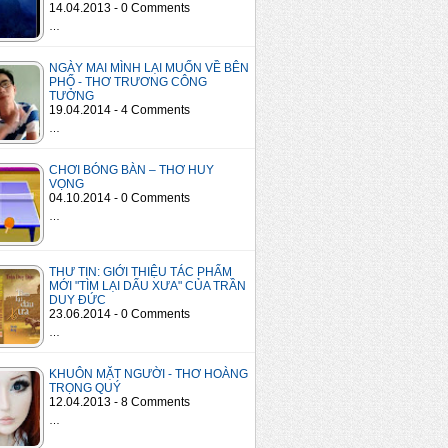
14.04.2013 - 0 Comments
…
NGÀY MAI MÌNH LẠI MUỐN VỀ BÊN
PHỐ - THƠ TRƯƠNG CÔNG
TƯỞNG
19.04.2014 - 4 Comments
…
CHƠI BÓNG BÀN – THƠ HUY
VỌNG
04.10.2014 - 0 Comments
…
THƯ TIN: GIỚI THIỆU TÁC PHẨM
MỚI "TÌM LẠI DẤU XƯA" CỦA TRẦN
DUY ĐỨC
23.06.2014 - 0 Comments
…
KHUÔN MẶT NGƯỜI - THƠ HOÀNG
TRỌNG QUÝ
12.04.2013 - 8 Comments
…