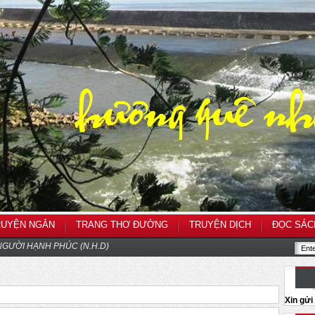
RUYỆN NGẮN
TRANG THƠ ĐƯỜNG
TRUYỆN DỊCH
ĐỌC SÁC
GƯỜI HẠNH PHÚC (N.H.D)
Xin gử