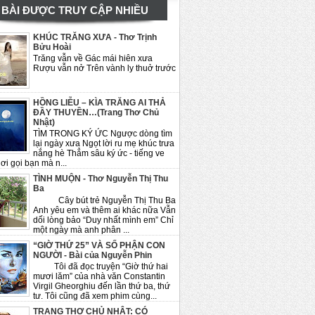
BÀI ĐƯỢC TRUY CẬP NHIỀU
KHÚC TRĂNG XƯA - Thơ Trịnh
Bửu Hoài
Trăng vẫn về Gác mái hiên xưa
Rượu vẫn nở Trên vành ly thuở trước
HỒNG LIỄU – KÌA TRĂNG AI THẢ
ĐẦY THUYỀN…(Trang Thơ Chủ
Nhật)
TÌM TRONG KÝ ỨC Ngược dòng tìm
lại ngày xưa Ngọt lời ru mẹ khúc trưa
nắng hè Thẳm sâu ký ức - tiếng ve
ơi gọi bạn mà n...
TÌNH MUỘN - Thơ Nguyễn Thị Thu
Ba
Cây bút trẻ Nguyễn Thị Thu Ba
Anh yêu em và thêm ai khác nữa Vẫn
dối lòng bảo “Duy nhất mình em” Chỉ
một ngày mà anh phân ...
“GIỜ THỨ 25” VÀ SỐ PHẬN CON
NGƯỜI - Bài của Nguyễn Phin
Tôi đã đọc truyện “Giờ thứ hai
mươi lăm” của nhà văn Constantin
Virgil Gheorghiu đến lần thứ ba, thứ
tư. Tôi cũng đã xem phim cùng...
TRANG THƠ CHỦ NHẬT: CÓ