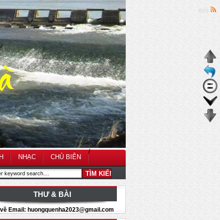
RSS
/
H
NHẠC
CHỦ BIÊN
THƯ & BÀI
i về Email: huongquenha2023@gmail.com