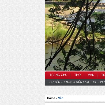
TRANG CHỦ
THƠ
VĂN
T
+ SỰ YÊU THƯƠNG LUÔN LÀM CHO CON N
Home »
Văn