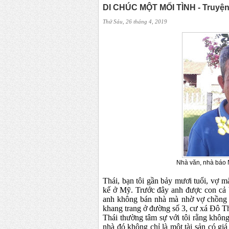
DI CHÚC MỘT MỐI TÌNH - Truyệ
Thứ Sáu, 26 tháng 4, 2019
Nhà văn, nhà báo Nam
Thái, bạn tôi gần bảy mươi tuổi, vợ mấ
kế ở Mỹ. Trước đây anh được con cả b
anh không bán nhà mà nhờ vợ chồng 
khang trang ở đường số 3, cư xá Đô 
Thái thường tâm sự với tôi rằng không
nhà đó không chỉ là một tài sản có gi