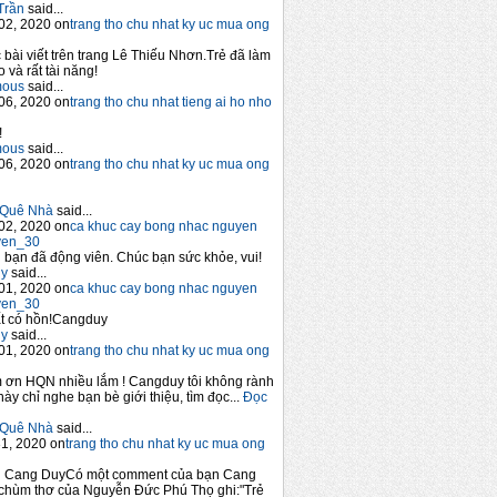
Trần
said...
02, 2020 on
trang tho chu nhat ky uc mua ong
 bài viết trên trang Lê Thiếu Nhơn.Trẻ đã làm
 và rất tài năng!
mous
said...
06, 2020 on
trang tho chu nhat tieng ai ho nho
!
mous
said...
06, 2020 on
trang tho chu nhat ky uc mua ong
Quê Nhà
said...
02, 2020 on
ca khuc cay bong nhac nguyen
yen_30
bạn đã động viên. Chúc bạn sức khỏe, vui!
y
said...
01, 2020 on
ca khuc cay bong nhac nguyen
yen_30
t có hồn!Cangduy
y
said...
01, 2020 on
trang tho chu nhat ky uc mua ong
 ơn HQN nhiều lắm ! Cangduy tôi không rành
này chỉ nghe bạn bè giới thiệu, tìm đọc...
Đọc
Quê Nhà
said...
1, 2020 on
trang tho chu nhat ky uc mua ong
n Cang DuyCó một comment của bạn Cang
chùm thơ của Nguyễn Đức Phú Thọ ghi:"Trẻ