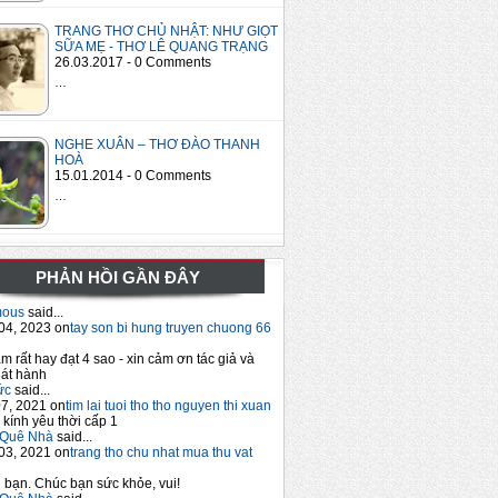
TRANG THƠ CHỦ NHẬT: NHƯ GIỌT
SỮA MẸ - THƠ LÊ QUANG TRẠNG
26.03.2017 - 0 Comments
…
NGHE XUÂN – THƠ ĐÀO THANH
HOÀ
15.01.2014 - 0 Comments
…
PHẢN HỒI GẦN ĐÂY
mous
said...
04, 2023 on
tay son bi hung truyen chuong 66
m rất hay đạt 4 sao - xin cảm ơn tác giả và
át hành
ức
said...
7, 2021 on
tim lai tuoi tho tho nguyen thi xuan
 kính yêu thời cấp 1
Quê Nhà
said...
03, 2021 on
trang tho chu nhat mua thu vat
bạn. Chúc bạn sức khỏe, vui!