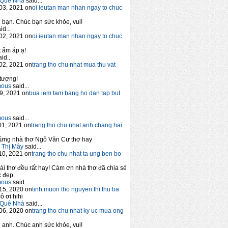
Quê Nhà
said...
03, 2021 on
oi ieutan man nhan ngay to chuc
bạn. Chúc bạn sức khỏe, vui!
id...
02, 2021 on
oi ieutan man nhan ngay to chuc
 ấm áp ạ!
id...
02, 2021 on
trang tho chu nhat mua thu vat
tượng!
mous
said...
9, 2021 on
bua iem tam bang ho dan tap but
mous
said...
1, 2021 on
trang tho chu nhat anh chang hai
ừng nhà thơ Ngô Văn Cư thơ hay
 Thị Mây
said...
10, 2021 on
trang tho chu nhat ta ung ben bo
ài thơ đều rất hay! Cám ơn nhà thơ đã chia sẻ
 đẹp.
mous
said...
15, 2020 on
tinh muon tho nguyen thi thu ba
ô ơi hihi
Quê Nhà
said...
06, 2020 on
trang tho chu nhat ky uc mua ong
anh. Chúc anh sức khỏe, vui!