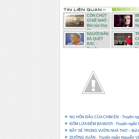
CÒN CHÚT
BE
GÌ ĐỂ NHỚ -
Bà
BàI của Duy
N
Ph...
NGƯỜI ĐÀN
T
BÀ QUÉT
C
RÁC -
C
Truyện
NÀ
ngắn...
NỤ HÔN ĐẦU CỦA CHIM ÉN - Truyện ng
ĐỐM LỬA ĐÊM BA MƯƠI - Truyện ngắn 
BẦY SẺ TRONG VƯỜN NHÀ THƠ – Bút k
DƯỠNG XUÂN - Truyện ngắn Nguyễn V