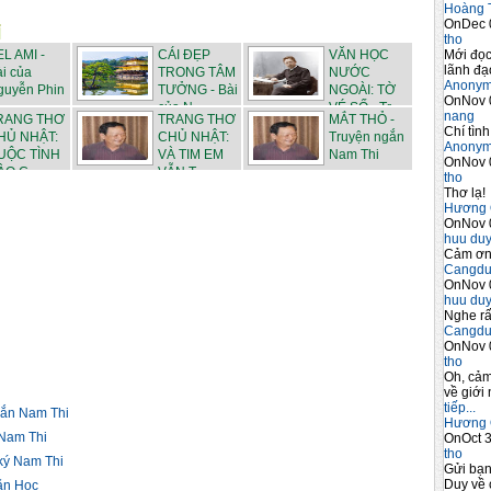
Hoàng 
OnDec 
tho
Mới đọc
L AMI -
CÁI ĐẸP
VĂN HỌC
lãnh đạo
i của
TRONG TÂM
NƯỚC
Anony
guyễn Phin
TƯỞNG - Bài
NGOÀI: TỜ
OnNov 
của N...
VÉ SỐ - Tr...
nang
RANG THƠ
TRANG THƠ
MẮT THỎ -
Chí tình
HỦ NHẬT:
CHỦ NHẬT:
Truyện ngắn
Anony
UỘC TÌNH
VÀ TIM EM
Nam Thi
OnNov 
O C...
VẪN T...
tho
Thơ lạ!
Hương 
OnNov 
huu du
Cảm ơn 
Cangdu
OnNov 
huu du
Nghe rấ
Cangdu
OnNov 
tho
Oh, cảm
về giới 
tiếp...
ắn Nam Thi
Hương 
Nam Thi
OnOct 3
tho
ý Nam Thi
Gửi bạ
Duy về 
ăn Học