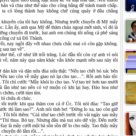
õ bán và chia như thế nào cho công bằng để tránh tranh chấp.
i ta có lòng thành hay không chứ cúng quảy ở đâu chẳng
ời khuyên của tôi hay không. Nhưng trước chuyến đi Mỹ mấy
c. Lần ấy, anh qua Mỹ để thăm cháu ngoại mới sinh, vì đó là
ững chuyến đi trước, hai anh em chúng tôi uống cà phê sáng
 cổng cư xá Đô Thành.
 rồi, nay ngồi đây với nhau chưa chắc mai có còn gặp không.
ng sau tao về”.
hư thế, cứ như lời trối trăng. Lúc đầu tôi còn cự anh vì nói
ại về, năm này qua năm khác vẫn khỏe mạnh nên sau này tôi
ư dán kín và dặn nửa đùa nửa thật: “Nếu tao chết bỏ xác bên
ếu tao còn về mầy giao nó lại cho tao…”. Rồi anh bảo tôi:
 Tôi chỉ cười: “Mầy khỏi lo cho tao. Vợ tao trẻ hơn tao mười
. Cù lần như tao nên có vợ muộn có khi lại hay. Đào hoa như
 chởm, cười tủm tỉm.
g bì chứa di chúc.
o tôi trước khi qua thăm con cả ở Úc. Tôi nói đùa: “Tao giữ
rước thì làm sao?”. Anh nói tỉnh bơ: “Đừng lo xa, tao còn giữ
. Tôi bồi thêm: “Giá như tao chết trước rồi vài ngày sau mầy
: “Thì thua. Bó tay. Nhưng đâu mà xui xẻo dữ vậy. Đến nước
 “Hay là mầy cưới một bà sồn sồn để lo cho mầy. Tao thấy mầy
n chuyện đó lắm rồi…”.