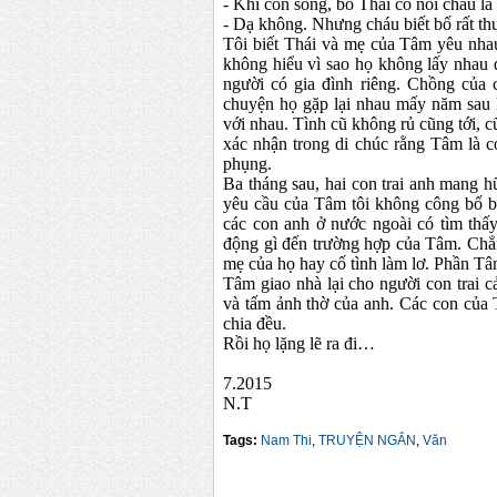
- Khi còn sống, bố Thái có nói cháu l
- Dạ không. Nhưng cháu biết bố rất 
Tôi biết Thái và mẹ của Tâm yêu nha
không hiểu vì sao họ không lấy nhau đ
người có gia đình riêng. Chồng của c
chuyện họ gặp lại nhau mấy năm sau 
với nhau. Tình cũ không rủ cũng tới, c
xác nhận trong di chúc rằng Tâm là 
phụng.
Ba tháng sau, hai con trai anh mang 
yêu cầu của Tâm tôi không công bố bả
các con anh ở nước ngoài có tìm thấy
động gì đến trường hợp của Tâm. Chẳ
mẹ của họ hay cố tình làm lơ. Phần T
Tâm giao nhà lại cho người con trai 
và tấm ảnh thờ của anh. Các con của T
chia đều.
Rồi họ lặng lẽ ra đi…
7.2015
N.T
Tags:
Nam Thi
,
TRUYỆN NGẮN
,
Văn