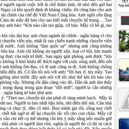
TẾT
 người ngoài cuộc bởi là chỗ thâm tình, từ nhỏ đến giờ hai
Tạp b
. Ngay cả khi quyết định đi kháng chiến, tôi cũng báo cho anh
n tài chính của chế độ Việt Nam Cộng hòa. Anh ngồi yên lặng
: “Cảm ơn mầy đã báo cho tao biết một chuyện hệ trọng… Tao
tay anh bảo: “Khi nào cần tao giúp, cứ bảo. Mầy có bề gì, tao
 khi vào đại học anh chọn ngành tài chính - ngân hàng vì cho
i chuyên viên này, nhất là sau chiến tranh những chuyên viên
 đất nước. Anh không “làm quốc sự” nhưng anh cũng không
 bên kia. Anh chỉ không ưa người xấu, loại cơ hội, lưu manh
rung thực của một trí thức. Sau ngày giải phóng, anh được “lưu
 không ít khó khăn để thích nghi với cuộc sống mới, đến nỗi
vợ anh không ốm đau, có lẽ anh cũng ra đi. Anh không chống
ểu điều đó. Có lần tôi nói với anh: “Đi hay ở, tùy mầy. Tao
giống như trước đây anh nói với tôi như thế khi tôi báo cho
ải phóng vậy. Nhưng rồi đâu cũng vào đó. Dần dà anh tìm thấy
 trọng dụng trong giai đoạn “đổi mới”, người ta cần những
h - ngân hàng tư bản như anh.
p ý: “Theo tao, chuyện tài sản phải rõ ràng minh bạch. Mầy là
hơn tao. Người ta bảo nhất hậu hôn, nhì điền thổ mà. Căn nhà
g cả chục tỷ, đâu có nhỏ. Bọn mình già rồi, sống nay chết
i chết bất ngờ sẽ để lại chuyện rắc rối cho con cháu. Mầy cứ
n vào chi tiết cụ thể nhưng chỉ lưu ý mầy rằng nếu muốn giữ
ì nhà phải có người làm chủ, nghĩa là người đó có đủ tư cách
uyết định theo đúng luật thừa kế và luật nhà đất. Nếu muốn