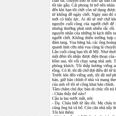
Dần dà, chuyện trao đi trao lại bản c
tôi tán gẫu. Cái phong bì trở nên nhàu
đến khi bạn tôi chết còn sử dụng được
tử không đề ngày chết. Ngày nào đó n
mới có hiệu lực. Ai đó sẽ mở chứ k
nguyện cuối cùng của người chết để 
nhưng thường phát sinh nhiều rắc rối. 
nguyên nhân của những bi kịch diễn r
người chết. Không thiếu trường hợp c
đám tang. Vua băng hà, các ông hoàng
quanh linh cữu nhà vua cũng là chuyệ
Lần cuối cùng bạn tôi đi Mỹ. Như thườn
một đêm tôi nhận được điện thoại của
hôm sau, tôi vội chạy sang nhà anh. 
phòng khách. Tôi thắp hương viếng an
rỗng. Có lẽ, tôi đã chờ đợi điều đó từ 
Trước khi đến viếng anh, tôi đã mở p
bản, giữ bản chính ở nhà và mang the
của anh về tôi sẽ công khai bản chính.
Tâm chăm chú đọc bản di chúc rồi trả lạ
- Cháu thấy thế nào?
Cậu ta lau nước mắt, nói:
- Dạ. Cháu biết từ lâu rồi. Mẹ cháu 
cúng ông bà và bố. Còn căn nhà nầy t
Tôi hỏi thêm: