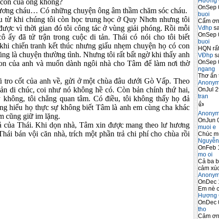
Hương 
à con của ông không?
OnSep 
thương cháu… Có những chuyện ông âm thầm chăm sóc cháu.
buoi
u từ khi chúng tôi còn học trung học ở Quy Nhơn nhưng tôi
Cẩm ơn 
ược vì thời gian đó tôi công tác ở vùng giải phóng. Rồi mỗi
Vđhp
sa
OnSep 
ô ấy đã tử trận trong cuộc di tản. Thái có nói cho tôi biết
buoi
khi chiến tranh kết thúc nhưng giấu nhẹm chuyện họ có con
HQN rất
ũng là chuyện thường tình. Nhưng tôi rất bất ngờ khi thấy anh
VĐhp
sa
OnSep 
con của anh và muốn dành ngôi nhà cho Tâm để làm nơi thờ
ngang
Thơ ấn 
hũ tro cốt của anh về, gửi ở một chùa đâu dưới Gò Vấp. Theo
Anony
n di chúc, coi như nó không hề có. Còn bản chính thứ hai,
OnJul 2
tran
 không, tôi chẳng quan tâm. Có điều, tôi không thấy họ đả
👍
ng hiểu họ thực sự không biết Tâm là anh em cùng cha khác
Anony
âm cũng giữ im lặng.
OnJun 0
cả của Thái. Khi dọn nhà, Tâm xin được mang theo lư hương
muoi e
hái bán vội căn nhà, trích một phần trả chi phí cho chùa rồi
Chúc m
Nguyễn
OnFeb 
mo oi
Cả ba b
cảm xúc
Anony
OnDec 
Em nè c
Hương 
OnDec 
tho
Cảm ơn 