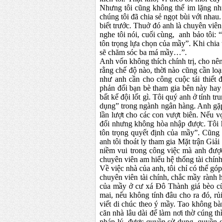
Nhưng tôi cũng không thể im lặng như
chúng tôi đã chia sẻ ngọt bùi với nhau
biết trước. Thuở đó anh là chuyên viê
nghe tôi nói, cuối cùng, anh bảo tôi
tôn trọng lựa chọn của mầy”. Khi chia 
sẽ chăm sóc ba má mầy…”.
Anh vốn không thích chính trị, cho nên
rằng chế độ nào, thời nào cũng cần loạ
như anh cần cho công cuộc tái thiết
phản đối bạn bè tham gia bên này hay
bất kể đội lốt gì. Tôi quý anh ở tính t
dụng” trong ngành ngân hàng. Anh gặp
lần lượt cho các con vượt biên. Nếu 
đối nhưng không hòa nhập được. Tôi hi
tôn trọng quyết định của mầy”. Cũng 
anh tôi thoát ly tham gia Mặt trận Gi
niềm vui trong công việc mà anh được
chuyên viên am hiểu hệ thống tài chín
Về việc nhà của anh, tôi chỉ có thể gó
chuyên viên tài chính, chắc mầy rành 
của mầy ở cư xá Đô Thành giá bèo cũn
mai, nếu không tính đâu cho ra đó, rủ
viết di chúc theo ý mầy. Tao không bà
căn nhà lâu dài để làm nơi thờ cúng th
pháp lý, được quyền sử dụng, quyền q