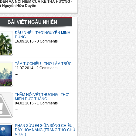
 ĐẾN VÀ NỖI NIỀM CỦA KẺ THA HƯƠNG -
út Nguyễn Hữu Duyên
...
BÀI VIẾT NGẪU NHIÊN
ĐÂU NHÉ! - THƠ NGUYỄN MINH
DŨNG
16.09.2016 - 0 Comments
…
TÂM TƯ CHIỀU - THƠ LÂM TRÚC
11.07.2014 - 2 Comments
…
THĂM HỎI VẾT THƯƠNG - THƠ
MIÊN ĐỨC THẮNG
04.02.2015 - 1 Comments
…
PHAN SỬU ĐI GIỮA SÓNG CHIỀU
ĐẦY HOA NẮNG (TRANG THƠ CHỦ
NHẬT)