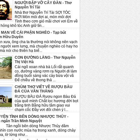
NGƯỜI ĐẬP VỠ CÂY ĐÀN - Thơ
Nguyễn Trí Tài
Nhà thơ Nguyễn Trí Tài SỢI TÓC
RƠI Mòn mỏi đợi ai, mòn mỏi đợi
Tình theo cơn gió mãi chơi vơi Em về
hỏng khô tóc Anh giữ tìn...
 MẠN VỀ CÁI PHẬN NGHÈO - Tạp bút
n Hữu Duyên
n xưa, ông cha ta thường nói không nên vạch
 người xem lưng, mà chuyện nghèo có hay ho
mà nói cho thiên hạ biế...
CON ĐƯỜNG LÀNG - Thơ Nguyễn
Thị Việt Hà
Cái ngõ xoan nhà bà Lối rất quanh
co, đường vàng rơm rạ Người đi làm
đồng buổi sáng vác cày bừa vội vã
Để chiều về thong thả ...
CHÙM THƠ VIẾT VỀ RƯỢU BÀU
ĐÁ CỦA VĂN THẮNG
RƯỢU BÀU ĐÁ Rượu ngon Bàu Đá
của quê mình Chắt lọc hương đời bọt
trắng tinh Bằng hữu tâm giao vui
chạm cốc Đầy vơi đôi chén ý l...
YỆN TÌNH BÊN DÒNG NHƯỢC THỦY -
 ngắn Trần Minh Nguyệt
ngồi bên dòng Nhược Thủy đăm
nhìn con nước mùa hạ trong xanh, dòng chảy
a, lờ lửng như...