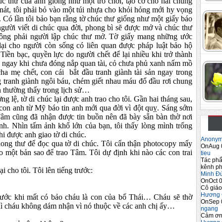
húc thư của anh giống như một trò chơi, tạo cớ cho hai chúng
 nát, tôi phải bỏ vào một túi nhựa cho khỏi hỏng mới hy vọng
. Có lần tôi bảo bạn rằng tờ chúc thư giống như một giấy báo
gười viết di chúc qua đời, phong bì sẽ được mở và chúc thư
hông phải người lập chúc thư mở. Tờ giấy mang những ước
lại cho người còn sống có liên quan được pháp luật bảo hộ
Tiền bạc, quyền lực do người chết để lại nhiều khi trở thành
a ngay khi chưa đóng nắp quan tài, cỏ chưa phủ xanh nấm mồ
ha mẹ chết, con cái bắt đầu tranh giành tài sản ngay trong
 tranh giành ngôi báu, chém giết nhau máu đổ đầu rơi chung
n thường thấy trong lịch sử…
g lệ, tờ di chúc lại được anh trao cho tôi. Gần hai tháng sau,
 con anh từ Mỹ báo tin anh mới qua đời vì đột quỵ. Sáng sớm
Tâm cũng đã nhận được tin buồn nên đã bày sẵn bàn thờ nơi
h. Nhìn tấm ảnh khổ lớn của bạn, tôi thấy lòng mình trống
khi được anh giao tờ di chúc.
Anony
hong thư để đọc qua tờ di chúc. Tôi cẩn thận photocopy mấy
OnAug 
o một bản sao để trao Tâm. Tôi dự định khi nào các con trai
tieu
Tác phẩ
kênh ph
i cho tôi. Tôi lên tiếng trước:
Minh Đ
OnOct 0
Cô giáo
Hương 
trước khi mất có bảo cháu là con của bố Thái… Cháu sẽ thờ
OnSep 
hì cháu không dám nhận vì nó thuộc về các anh chị ấy…
ngang
Cảm ơn 