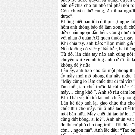
bán để chia cho tụi nhỏ thì phải nói r
Còn chuyện thờ cúng, ăn thua ngườ
được”.
Không biết bạn tôi có thực sự nghe l
hôm anh thông báo đã làm xong di chú
đứa cháu ngoại đầu tiên. Cũng như nh
với nhau ở quán AQ quen thuộc, ngay
Khi chia tay, anh bảo: “Bọn mình già
Nếu không có việc gì bất trắc, hai thá
Từ đó, lần chia tay nào anh cũng nói n
chuyện xui xẻo nhưng anh cứ đi rồi l
không để ý nữa.
Lần ấy, anh trao cho tôi một phong th
ấy mầy mới mở phong thư nầy nghe. N
“Mầy cũng lo làm chúc thư đi thì vừa”.
lăm tuổi, tao chết trước là cái chắc
mầy… cũng khổ ”. Anh sờ râu cằm lởm
Khi Thái về, tôi trả lại anh chiếc phon
Lần kế tiếp anh lại giao chúc thư ch
chúc thư cho mầy, rủi ở nhà tao chết t
một bản nữa. Mầy chết thì tao tự lo…”
cũng đứt bóng, ai lo?”. Anh nhún vai
đó thì cứ phó cho ông trời”. Tôi đùa:
còn… ngon mà”. Anh lắc đầu: “Tao ớ