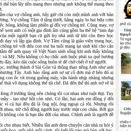
 có thể bán lấy tiền mang theo nhưng anh không thể mang theo
i.
 ấm của vợ chồng anh, bây giờ chỉ còn một mình anh với bàn
hương. Vợ chồng Tâm ở tầng dưới, hằng ngày lo hai bữa cơm
phố cũ 
iếc bóng, không làm phiền gì đôi vợ chồng trẻ. Cũng may, vợ
hể xem anh có một gia đình ấm cúng gồm ba thế hệ “tam đại
TẢN
Nguyễ
ủa một người bạn cũ gửi trọ nhà anh từ khi còn theo học
Từ ngà
đi dạy và lập gia đình. Vợ Tâm cũng là giáo viên trung học,
áo cho
chồng trẻ với đứa con trai ba tuổi mang lại sinh khí cho căn
gì đâu 
 tâm để anh quay về Việt Nam sinh sống khi anh thấy không
Úc và Mỹ. Nếu không có họ chắc anh buộc phải xa quê hương
ưu đày, kéo dài cuộc sống buồn tẻ để chờ chết ở xứ người.
học, trưởng thành ở Sài Gòn và thông thạo tiếng Anh như anh
 phương Tây. Anh bảo rằng anh sợ sự cô đơn mà ở bên đó ai
ng con ốc vít trong guồng máy, vận hành nhịp nhàng nhưng
ế thải vô dụng không thể tái chế. Đã đến thế thì anh trở về là
 lòng ở trường làng nên chúng tôi coi nhau như ruột thịt. Tuy
 mầy - tao như hồi còn nhỏ. Có lần, hai anh em đồng ý đổi
c vì cả hai đều đã là ông nội, ông ngoại cả rồi. Nhưng rồi
ới nhau, trừ chỗ đông người hay trước mặt con cháu. Bởi gọi
CHU
Truyện
tôi không còn là bạn lâu đời của nhau. Chính anh là người đề
Tân 
chiêu 
ói cho nhau biết. Nhiều lần anh đem chuyện căn nhà ra hỏi ý
hiền hò
y mỗi hoa, mỗi nhà mỗi cảnh, tôi biết lối nào mà bàn với bạc.