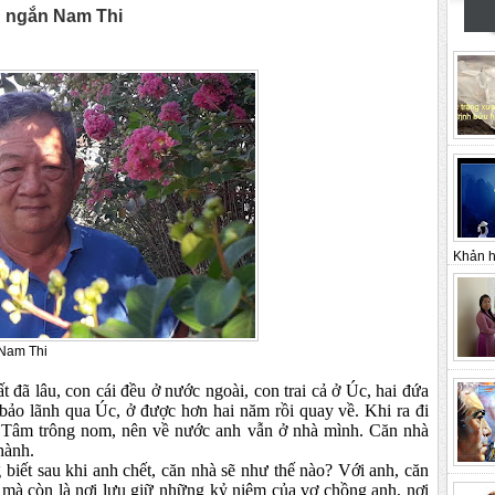
n ngắn Nam Thi
Khản h
 Thi
t đã lâu, con cái đều ở nước ngoài, con trai cả ở Úc, hai đứa
ảo lãnh qua Úc, ở được hơn hai năm rồi quay về. Khi ra đi
Tâm trông nom, nên về nước anh vẫn ở nhà mình. Căn nhà
Thành.
 biết sau khi anh chết, căn nhà sẽ như thế nào? Với anh, căn
á mà còn là nơi lưu giữ những kỷ niệm của vợ chồng anh, nơi