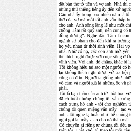
đặt bàn thờ tổ tiên và vợ anh. Nhà thì
những thứ thiêng liêng ấy đến xứ ngườ
Căn nhà ấy trong bao nhiêu năm là tổ
thờ của vợ mà mỗi tối anh vẫn thắp 
cho anh. Anh sống lặng lẽ như một ch
chồng Tâm rất quý anh, nên cũng có t
đồng đường”. Nghe đâu Tâm là con c
ngành sư phạm cho đến khi ra trường 
họ yêu nhau từ thời sinh viên. Hai vợ 
nhà. Nhờ có họ, các con anh mới yên
thể thích nghi được với cuộc sống ở 
vĩnh viễn. Với anh, đó chẳng khác bị l
Tôi không hiểu tại sao một người có 
lại không thích nghi được với xã hội
cũng cô đơn. Người ta giống như nhữ
vô cảm và người già là những ốc vít ph
phải.
Tôi là bạn thân của anh từ thời học vỡ
đã có tuổi nhưng chúng tôi vẫn xưng
cách xưng hô anh - tôi cho nghiêm tú
chúng tôi quen miệng vẫn mầy - tao v
anh - tôi nghe lạ hoắc như thể chúng 
nghị gọi lại mầy - tao cho nó thân mật.
Có chuyện gì riêng tư chúng tôi đều n
kiến tôi. Thật khó, vì theo tôi mỗi câ