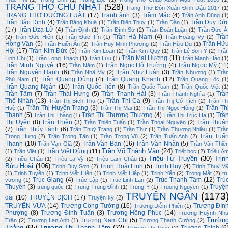
TRANG THƠ CHỦ NHẬT
(528)
Trang Thơ Đón Xuân Đinh Dậu 2017
(1
TRANG THƠ ĐƯỜNG LUẬT
(17)
Tranh ảnh
(3)
Trầm Mặc
(4)
Trần Anh Dũng
(1
Trần Bảo Định
(4)
Trần Duy Đứ
Trần Băng Khuê
(1)
Trần Biên Thùy
(1)
Trần Dần
(1)
(17)
Trần Dzạ Lữ
(4)
Trần Định
(1)
Trần Đình Sử
(2)
Trần Đoàn Luận
(1)
Trần Đức Á
Trần Hà Nam
(4)
Trầ
(2)
Trần Đức Hiển
(1)
Trần Đức Tín
(1)
Trần Hoàng Vy
(2)
Hồng Vân
(5)
Trần Hữ
Trần Huiền Ân
(2)
Trần Huy Minh Phương
(2)
Trần Hữu Du
(1)
Hội
(17)
Trần Kim Đức
(5)
Trần Kim Loan
(2)
Trần Kim Quy
(1)
Trần Lê Sơn Ý
(2)
Trầ
Trần Mai Hường
(11)
Linh Chi
(1)
Trần Long Thạch
(1)
Trần Lưu
(1)
Trần Mạnh Hảo
(1
Trần Minh Nguyệt
(16)
Trần Ngọc Hồ Trường
(4)
Trần Ngọc Mỹ
(11
Trần Năm
(1)
Trần Nguyên Hạnh
(6)
Trần Như Luận
(3)
Trần Nhã My
(2)
Trần Nhương
(1)
Trầ
Trần Quang Dũng
(4)
Trần Quang Khanh
(12)
Phù Nam
(1)
Trần Quang Lộc
(1
Trần Quang Ngân
(10)
Trần Quốc Tiến
(8)
Trần Quốc Toàn
(1)
Trần Quốc Việt
(1
Trần Tâm
(7)
Trần Thái Hưng
(5)
Trần Thanh Hải
(3)
Trầ
Trần Thành Nghĩa
(1)
Thế Nhân
(13)
Trần Thi Ca
(9)
Trần Thị Bích Thu
(1)
Trần Thị Cổ Tích
(2)
Trần Th
Trần Thị Huyền Trang
(3)
Trần Th
Huệ
(1)
Trần Thị Mai
(1)
Trần Thị Ngọc Hồng
(1)
Thanh
(5)
Trần Thị Thương Thương
(4)
Trầ
Trần Thị Thắng
(1)
Trần Thị Trúc Hạ
(1)
Thị Uyên
(8)
Trần Thiện
(3)
Trần Thuậ
Trần Thiện Tuấn
(1)
Trần Thoại Nguyên
(2)
(7)
Trần Thúy Lành
(6)
Trần Thuỳ Trang
(1)
Trần Thư
(1)
Trần Thương Nhiều
(1)
Trầ
Trần Tuấ
Trọng Hưng
(2)
Trần Trọng Tân
(1)
Trần Trọng Vũ
(2)
Trần Tuấn Anh
(2)
Thanh
(10)
Trần Văn Bạn
(16)
Trần Văn Nhân
(5)
Trần Vạn Giã
(2)
Trần Văn Thiê
Trần Võ Thành Văn
(24)
Trần Viết Dũng
(11)
(1)
Trần Việt
(1)
Triết học
(2)
Triều Â
Triệu Từ Truyền
(30)
Trịn
(2)
Triều Châu
(1)
Triều La Vỹ
(2)
Triệu Lam Châu
(1)
Bửu Hoài
(106)
Trịnh Hoài Linh
(5)
Trịnh Huy
(4)
Trịnh Duy Sơn
(2)
Trịnh Thuỳ M
(1)
Trịnh Tuyên
(1)
Trịnh Viết Hiền
(1)
Trịnh Viết Hiệp
(1)
Trịnh Yến
(2)
Trọng Mật
(2)
tr
Trúc Giang
(4)
Trúc Thanh Tâm
(12)
Trú
vương
(1)
Trúc Lập
(1)
Trúc Linh Lan
(2)
Thuyên
(3)
Truyệ
trung quốc
(1)
Trung Trung Đỉnh
(1)
Trung Y
(1)
Truong Nguyen
(1)
TRUYỆN NGẮN
(1173
dài
(10)
TRUYỆN DỊCH
(17)
Truyện ký
(2)
TRUYỆN VỪA
(14)
Trương Công Tưởng
(16)
Trương Đìn
Trương Diễm Phiến
(1)
Phượng
(8)
Trương Đình Tuấn
(3)
Trương Hồng Phúc
(14)
Trương Huỳnh Nh
Trườn
Trương Nam Chi
(5)
Trân
(2)
Trương Lan Anh
(1)
Trương Thanh Cường
(2)
Thắng
(65)
Trương Thị Thanh Tâm
(22)