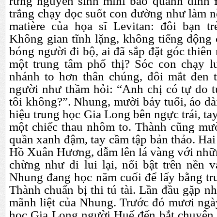
rừng nguyên sinh mini bao quanh dinh 
trắng chạy dọc suốt con đường như làm n
matière của họa sĩ Levitan: đôi bạn t
Không gian tĩnh lặng, không tiếng động 
bóng người đi bộ, ai đã sắp đặt góc thiên
một trung tâm phố thị? Sóc con chạy l
nhánh to hơn thân chúng, đôi mắt đen 
người như thầm hỏi: “
A
nh chị có tự do 
tôi không?”. Nhung, mười bảy tuổi, áo dà
hiệu trung học Gia Long bên ngực trái, t
một chiếc thau nhôm to. Thành cũng mười
quần xanh đậm, tay cầm tập bản thảo. Ha
Hồ Xuân Hương, dẫm lên lá vàng với nh
chừng như đi lui lại, nổi bật trên nền 
Nhung đang học năm cuối để lấy bằng tru
Thành chuẩn bị thi tú tài. Lần đầu gặp n
mãnh liệt của Nhung. Trước đó mươi ngày
học Gia Long người Huế đến bắt chuyện