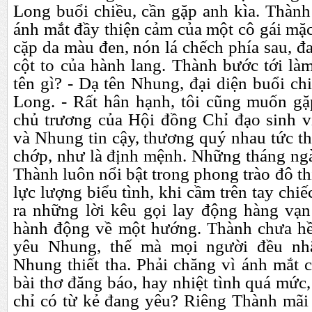
Long buổi chiều, cần gặp anh kìa. Thành
ánh mắt đầy thiện cảm của một cô gái mặc
cặp da màu đen, nón lá chếch phía sau, đ
cột to của hành lang. Thành bước tới làm
tên gì? - Dạ tên Nhung, đại diện buổi ch
Long. - Rất hân hạnh, tôi cũng muốn gặp
chủ trương của Hội đồng Chỉ đạo
s
inh 
và Nhung tin cậy, thương quý nhau tức th
chớp, như là định mệnh. Những tháng ng
Thành luôn nổi bật trong phong trào đô th
lực lượng biểu tình, khi cầm trên tay chi
ra những lời kêu gọi lay động hàng vạn
hành động về một hướng. Thành chưa hề
yêu Nhung, thế mà mọi người đều nh
Nhung thiết tha. Phải chăng vì ánh mắt 
bài thơ đăng báo, hay nhiệt tình quá mức,
chỉ có từ kẻ đang yêu? Riêng Thành mãi 