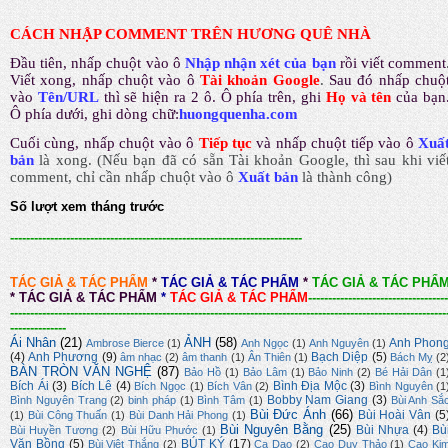
CÁCH NHẬP COMMENT TRÊN HƯƠNG QUÊ NHÀ
Đầu tiên, nhấp chuột vào ô
Nhập nhận xét của bạn
rồi viết comment
Viết xong, nhấp chuột vào ô
Tài khoản Google
.
Sau đó nhấp chuộ
vào
Tên/URL
thì sẽ hiện ra 2 ô. Ô phía trên, ghi
Họ và tên
của bạn
Ô phía dưới, ghi dòng chữ:
huongquenha.com
Cuối cùng, nhấp chuột vào ô
Tiếp tục
và nhấp chuột tiếp vào ô
Xuấ
bản
là xong.
(Nếu bạn đã có sẵn Tài khoản Google, thì sau khi viế
comment, chỉ cần nhấp chuột vào ô
Xuất bản
là thành công
)
Số lượt xem tháng trước
-------------------------------------------------------------------------
TÁC GIẢ & TÁC PHẨM
*
TÁC GIẢ & TÁC PHẨM
*
TÁC GIẢ & TÁC PHẨ
*
TÁC GIẢ & TÁC PHẨM
*
TÁC GIẢ & TÁC PHẨM
-----------------------------------
-------------------------------------------------------------------------------------------------------------
--------------
Ái Nhân
(21)
ẢNH
(58)
Anh Phon
Ambrose Bierce
(1)
Anh Ngọc
(1)
Anh Nguyên
(1)
(4)
Anh Phương
(9)
Bạch Diệp
(5)
âm nhạc
(2)
âm thanh
(1)
Ân Thiên
(1)
Bách Mỵ
(2
BÀN TRÒN VĂN NGHỆ
(87)
Bảo Hồ
(1)
Bảo Lâm
(1)
Bảo Ninh
(2)
Bé Hải Dân
(1
Bích Ái
(3)
Bích Lê
(4)
Bình Địa Mộc
(3)
Bích Ngọc
(1)
Bích Vân
(2)
Bình Nguyên
(1
Bobby Nam Giang
(3)
Bình Nguyên Trang
(2)
binh pháp
(1)
Bình Tâm
(1)
Bùi Anh Sắ
Bùi Đức Ánh
(66)
Bùi Hoài Vân
(5
(1)
Bùi Công Thuấn
(1)
Bùi Danh Hải Phong
(1)
Bùi Nguyên Bằng
(25)
Bùi Nhựa
(4)
Bù
Bùi Huyền Tương
(2)
Bùi Hữu Phước
(1)
Văn Bồng
(5)
BÚT KÝ
(17)
Bùi Việt Thắng
(2)
Ca Dao
(2)
Cao Duy Thảo
(1)
Cao Ki