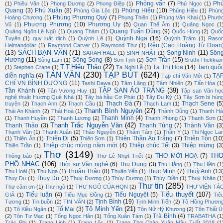
Phỏng vấn
(7)
Ph
(1)
Phiêu Vân
(1)
Phong Dương
(2)
Phong Điệp
(1)
Phú Ngọc
(1)
Quang
(3)
Phú Xuân
(8)
Phùng Hiếu
(10)
Phùng Gia Lộc
(1)
Phùng Hiệu
(1)
Phùn
Phùng Phương Quý
(7)
Hoàng Chương
(1)
Phụng Thiên
(1)
Phùng Văn Khai
(1)
Phướ
Phương Phương
(10)
Phương Uy
(5)
Vũ
(1)
Quan Thế Âm
(1)
Quảng Ngọc
(1
Quang Tuấn Dũng
(9)
Quảng Ngôn Lê Ngữ
(1)
Quang Thám
(1)
Quốc Hùng
(2)
Quố
Quỳnh Nga
(16)
Tuyên
(1)
quy luật dịch
(1)
Quỳnh Lệ
(1)
Quỳnh Trâm
(1)
Raso
Rêu (Cao Hoàng Từ Đoan
Helmandollar
(1)
Raymond Carver
(1)
Raymond Thư
(1)
SÁCH BẠN VĂN
(71)
(13)
Song Ninh
(11)
Sôn
SARAH HALL
(1)
SINH NHẬT
(1)
Hương
(11)
Sông Song
(8)
Sơn Trần
(15)
Sông Lam
(1)
Sơn Tịnh
(2)
Sruthi Thekkia
T.T.Hiếu Thảo
(22)
Tạ Thị Hoa
(14)
Tam quố
(1)
Stephen Crane
(1)
Tạ Nghi Lễ
(1)
TẢN VĂN
(230)
TẠP BÚT
(624)
diễn nghĩa
(4)
TẠ
Tạp chí Văn Mới
(1)
CHÍ VN BÌNH DƯƠNG
(11)
Tashi Dawa
(1)
Tâm Lãng
(1)
Tâm Nhiên
(2)
Tấn Hòa
(1
TẬP SAN ÁO TRẮNG
(39)
Tần Khánh
(4)
Tân Vương Huy
(1)
Tập san Văn họ
nghệ thuật Hương Quê Nhà
(1)
Tây bá hầu Cơ Phát
(1)
Tây Du Ký
(1)
Tây Sơn bi hùn
Thạch Đà
(7)
Thạch Sene
(5
truyện
(2)
Thạch Anh
(2)
Thạch Cầu
(1)
Thạch Lam
(1)
Thanh Bình Nguyên
(27)
Thái An Khánh
(2)
Thái Hoà
(1)
Thành Dũng
(1)
Thanh Hả
Thanh Minh
(4)
(1)
Thanh Huyền
(2)
Thanh Lương
(2)
Thanh Phong
(1)
Thanh Sơn
(1
Thanh Trắc Nguyễn Văn
(42)
Thanh Thảo
(3)
Thanh Tùng
(7)
Thành Văn
(3
Thạnh Văn
(1)
Thanh Xuân
(2)
Thảo Nguyễn
(1)
Thâm Tâm
(1)
Thần Y
(1)
Thi Ngọc La
Thiên Di
(5)
Thiên Thần Áo Trắng
(7)
Thiên Tôn
(10
(1)
Thiên Ân
(1)
Thiên Sơn
(1)
Thiệp chúc mừng năm mới
(4)
Thiệp chúc Tết
(3)
Thiệp mừng
(3
Thiên Trần
(1)
Thơ
(3149)
TH
THƠ MỜI HOẠ
(7)
Thông báo
(1)
Thơ Lê Nhựt Triết
(1)
PHỔ NHẠC
(106)
Thời sự Văn nghệ
(6)
Thu Dung
(3)
Thu Hằng
(1)
Thu Hiền
(1
Thuận Thảo
(8)
Thục Minh
(7)
Thuỳ Anh
(13
Thu Hoài
(1)
Thu Nga
(1)
Thuận Yến
(1)
Thụy Du
(3)
Thuỵ Du
(1)
Thuỳ Dương
(1)
Thùy Dương
(1)
Thủy Điền
(1)
Thuỳ Nhân
(1
Thư tin
(285)
Thư cảm ơn
(1)
Thư ngỏ
(1)
THƯ NGỎ CỦA HQN
(2)
THƯ VIỆN TÁ
Tiểu thuyết
(107)
Tiểu luận
(4)
Tiểu Nguyệt
(5)
GIẢ
(1)
Tiểu Mục Đồng
(1)
Tiê
Tịnh Bình
(19)
Tương
(1)
Tin buồn
(2)
TIN VĂN
(2)
Tịnh Minh Tiến
(2)
Tô Hồng Phươn
Tô Minh Yến
(21)
Tố Mai
(3)
(1)
Tô Kiều Ngân
(1)
Tôn Nữ Hỷ Khương
(2)
Tôn Thất Ú
Trà Bình
(4)
(2)
Tôn Tư Mạc
(1)
Tống Ngọc Hân
(1)
Tống Xuân Tám
(1)
TRABATHA
(1
Trác Phi
(1)
Trang Linh
(1)
Trang Lộc
(1)
Trang Thơ Chào Xuân Mậu Tuất 2018
(1