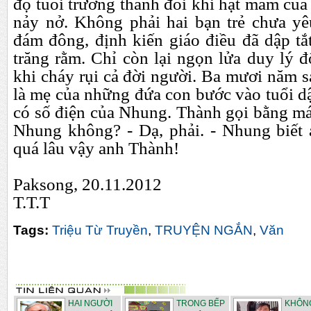
độ tuổi trưởng thành đôi khi hạt mầm của 
nảy nở. Không phải hai bạn trẻ chưa yêu
đám đông, định kiến giáo điều đã dập tắ
trăng rằm. Chỉ còn lại ngọn lửa duy lý 
khi cháy rụi cả đời người. Ba mươi năm sa
là mẹ của những đứa con bước vào tuổi dậ
có số điện của Nhung. Thành gọi bằng má
Nhung không? - Dạ, phải. - Nhung biết 
quá lâu vậy anh Thành!
Paksong, 20.11.2012
T.T.T
Tags:
Triệu Từ Truyền
,
TRUYỆN NGẮN
,
Văn
HAI NGƯỜI
TRONG BẾP
KHÔNG