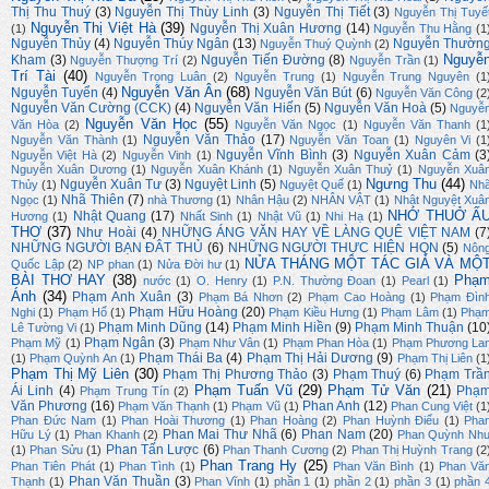
Thị Thu Thuý
(3)
Nguyễn Thị Thùy Linh
(3)
Nguyễn Thị Tiết
(3)
Nguyễn Thị Tuyế
Nguyễn Thị Việt Hà
(39)
Nguyễn Thị Xuân Hương
(14)
(1)
Nguyễn Thu Hằng
(1
Nguyễn Thủy
(4)
Nguyễn Thúy Ngân
(13)
Nguyễn Thườn
Nguyễn Thuý Quỳnh
(2)
Nguyễ
Kham
(3)
Nguyễn Tiến Đường
(8)
Nguyễn Thượng Trí
(2)
Nguyễn Trần
(1)
Trí Tài
(40)
Nguyễn Trọng Luân
(2)
Nguyễn Trung
(1)
Nguyễn Trung Nguyên
(1
Nguyễn Văn Ân
(68)
Nguyễn Tuyển
(4)
Nguyễn Văn Bút
(6)
Nguyễn Văn Công
(2
Nguyễn Văn Cường (CCK)
(4)
Nguyễn Văn Hiến
(5)
Nguyễn Văn Hoà
(5)
Nguyễ
Nguyễn Văn Học
(55)
Văn Hòa
(2)
Nguyễn Văn Ngọc
(1)
Nguyễn Văn Thanh
(1
Nguyễn Văn Thảo
(17)
Nguyễn Văn Thành
(1)
Nguyễn Văn Toan
(1)
Nguyên Vi
(1
Nguyễn Vĩnh Bình
(3)
Nguyễn Xuân Cảm
(3
Nguyễn Việt Hà
(2)
Nguyễn Vinh
(1)
Nguyễn Xuân Dương
(1)
Nguyễn Xuân Khánh
(1)
Nguyễn Xuân Thuỷ
(1)
Nguyễn Xuâ
Ngưng Thu
(44)
Nguyễn Xuân Tư
(3)
Nguyệt Linh
(5)
Thủy
(1)
Nguyệt Quế
(1)
Nh
Nhã Thiên
(7)
Ngọc
(1)
nhà Thương
(1)
Nhân Hậu
(2)
NHÂN VẬT
(1)
Nhật Nguyệt Xuâ
NHỚ THUỞ Ấ
Nhật Quang
(17)
Hương
(1)
Nhất Sinh
(1)
Nhật Vũ
(1)
Nhi Hạ
(1)
THƠ
(37)
Như Hoài
(4)
NHỮNG ÁNG VĂN HAY VỀ LÀNG QUÊ VIỆT NAM
(7
NHỮNG NGƯỜI BẠN ĐÂT THỦ
(6)
NHỮNG NGƯỜI THỰC HIỆN HQN
(5)
Nôn
NỬA THÁNG MỘT TÁC GIẢ VÀ MỘ
Quốc Lập
(2)
NP phan
(1)
Nửa Đời hư
(1)
BÀI THƠ HAY
(38)
Phạ
nước
(1)
O. Henry
(1)
P.N. Thường Đoan
(1)
Pearl
(1)
Ánh
(34)
Phạm Anh Xuân
(3)
Phạm Bá Nhơn
(2)
Phạm Cao Hoàng
(1)
Phạm Đìn
Phạm Hữu Hoàng
(20)
Nghi
(1)
Phạm Hổ
(1)
Phạm Kiều Hưng
(1)
Phạm Lâm
(1)
Phạ
Phạm Minh Dũng
(14)
Phạm Minh Hiền
(9)
Phạm Minh Thuận
(10
Lê Tường Vi
(1)
Phạm Ngân
(3)
Phạm Mỹ
(1)
Phạm Như Vân
(1)
Phạm Phan Hòa
(1)
Phạm Phương La
Phạm Thái Ba
(4)
Phạm Thị Hải Dương
(9)
(1)
Phạm Quỳnh An
(1)
Phạm Thị Liên
(1
Phạm Thị Mỹ Liên
(30)
Phạm Thị Phương Thảo
(3)
Phạm Thuý
(6)
Phạm Trầ
Phạm Tuấn Vũ
(29)
Phạm Tử Văn
(21)
Ái Linh
(4)
Phạ
Phạm Trung Tín
(2)
Văn Phương
(16)
Phan Anh
(12)
Phạm Văn Thạnh
(1)
Phạm Vũ
(1)
Phan Cung Việt
(1
Phan Đức Nam
(1)
Phan Hoài Thương
(1)
Phan Hoàng
(2)
Phan Huỳnh Điểu
(1)
Pha
Phan Mai Thư Nhã
(6)
Phan Nam
(20)
Hữu Lý
(1)
Phan Khanh
(2)
Phan Quỳnh Nh
Phan Tấn Lược
(6)
(1)
Phan Sửu
(1)
Phan Thanh Cương
(2)
Phan Thị Huỳnh Trang
(2
Phan Trang Hy
(25)
Phan Tiên Phát
(1)
Phan Tình
(1)
Phan Văn Bình
(1)
Phan Vă
Phan Văn Thuần
(3)
Thạnh
(1)
Phan Vĩnh
(1)
phần 1
(1)
phần 2
(1)
phần 3
(1)
phần 