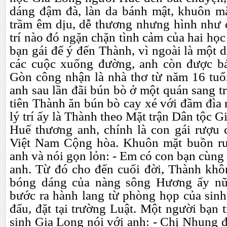
dáng đậm đà, làn da bánh mật, khuôn mặ
trầm êm dịu, dễ thương nhưng hình như 
trí nào đó ngặn chặn tình cảm của hai học
bạn gái để ý đến Thành, vì ngoài là một d
các cuộc xuống đường, anh còn được bá
Gòn công nhận là nhà thơ từ năm 16 tuổi
anh sau lần đãi bún bò ở một quán sang tr
tiên Thành ăn bún bò cay xé với đầm đìa
lý trí ấy là Thành theo Mặt trận Dân tộc G
Huế thương anh, chính là con gái rượu 
Việt Nam Cộng hòa. Khuôn mặt buồn rườ
anh và nói gọn lỏn: - Em có con bạn cùng 
anh. Từ đó cho đến cuối đời, Thành khô
bóng dáng của nàng sông Hương ấy nữ
bước ra hành lang từ phòng họp của sinh
đấu, đặt tại trường Luật. Một người bạn 
sinh Gia Long nói với anh: - Chị Nhung đ