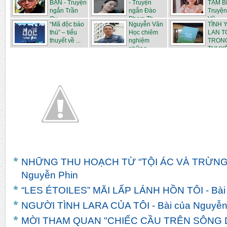
BẠN - Truyện
- Truyện
TẠM BI
ngắn Trần
ngắn Đào
Truyện
Qu...
Phạm Th...
Vũ...
“Mã độc báo
Nguyễn Văn
TÌNH 
thù” – tiểu
Học chiêm
LAN T
thuyết về ...
nghiệm
TRONG
những ...
THUYẾT
NHỮNG THU HOẠCH TỪ “TỘI ÁC VÀ TRỪNG 
Nguyễn Phin
“LES ÉTOILES” MÃI LẤP LÁNH HỒN TÔI - Bài
NGƯỜI TÌNH LARA CỦA TÔI - Bài của Nguyễn
MỜI THAM QUAN "CHIẾC CẦU TRÊN SÔNG DR