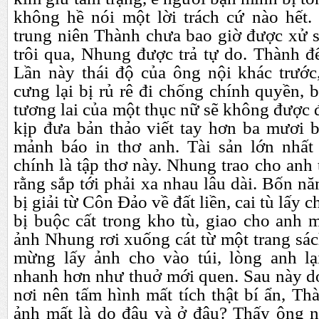
không hề nói một lời trách cứ nào hết. 
trung niên Thành chưa bao giờ được xử s
trôi qua, Nhung được trả tự do. Thành 
Lần này thái độ của ông nội khác trước,
cưng lại bị rủ rê đi chống chính quyền, b
tương lai của một thục nữ sẽ không được 
kịp đưa bản thảo viết tay hơn ba mươi b
mảnh báo in thơ anh. Tài sản lớn nhất
chính là tập thơ này. Nhung trao cho anh
rằng sắp tới phải xa nhau lâu dài. Bốn nă
bị giải từ Côn Đảo về đất liền, cai tù lấy
bị buộc cất trong kho tù, giao cho anh 
ảnh Nhung rơi xuống cát từ một trang sá
mừng lấy ảnh cho vào túi, lòng anh lạ
nhanh hơn như thuở mới quen. Sau này do
nơi nên tấm hình mất tích thật bí ẩn, Th
ảnh mất là do đâu và ở đâu? Thấy ông