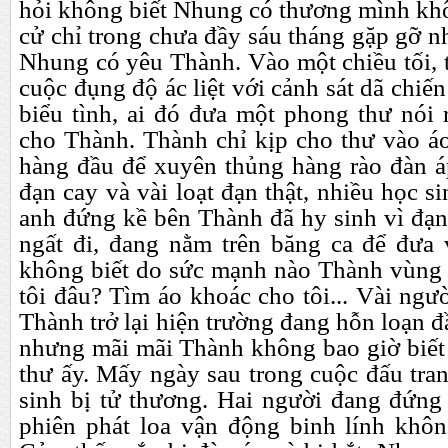
hỏi không biết Nhung có thương mình khô
cử chỉ trong chưa đầy sáu tháng gặp gỡ n
Nhung có yêu Thành. Vào một chiều tối, 
cuộc đụng độ ác liệt với cảnh sát dã chiến
biểu tình, ai đó đưa một phong thư nói
cho Thành. Thành chỉ kịp cho thư vào áo
hàng đầu để xuyên thủng hàng rào đàn á
đạn cay và vài loạt đạn thật, nhiều học s
anh đứng kề bên Thành đã hy sinh vì đạn
ngất đi, đang nằm trên băng ca để đưa v
không biết do sức mạnh nào Thành vùng 
tôi đâu?
Tìm áo khoác cho tôi... Vài ngư
Thành trở lại hiện trường đang hỗn loạn 
nhưng mãi mãi Thành không bao giờ biết 
thư ấy. Mấy ngày sau trong cuộc đấu tra
sinh bị tử thương. Hai người đang đứng
phiên phát loa vận động binh lính khô