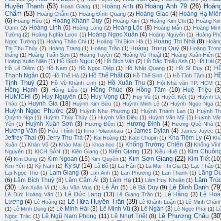
Huyền Thanh
(53)
Hoàng Anh 79
(26)
Hoàn
Hoàng Anh
(6)
Hoan Giang
(1)
Chẩm
(53)
Hoàng Giao
(4)
Hoàng Hạ Miê
Hoàng Chẫm
(1)
Hoàng Đình Quang
(2)
(6)
Hoàng Khánh Duy
(5)
Hoàng Hữu
(1)
Hoàng Kim
(1)
Hoàng Kim Chi
(1)
Hoàng Ki
Hoàng Linh
(6)
Hoàng Lộc
(8)
Oanh
(2)
Hoàng Long
(2)
Hoàng Mẫn
(1)
Hoàng Min
Hoàng Ngọc Xuân
(4)
Tường
(2)
Hoàng Nghĩa Lược
(1)
Hoàng Nguyên
(1)
Hoàng Ph
Hoàng Thị Nhã
(8)
Ngọc Tường
(1)
Hoàng Thảo Chi
(1)
Hoàng Thị Bích Hà
(1)
Hoàn
Hoàng Trọng Quý
(9)
Thị Thu Thủy
(2)
Hoàng Trang
(1)
Hoàng Trần
(1)
Hoàng Trọn
thắng
(1)
Hoàng Tuấn Sơn
(1)
Hoàng Tuyên
(2)
Hoàng Vũ Thuật
(1)
Hoàng Xuân Hiến
(1
Hồ Bích Ngọc
(4)
Hoàng Xuân Niên
(1)
Hồ Bích Vân
(2)
Hồ Đắc Thiếu Anh
(1)
Hồ Hải
(2
H
Hồ Lê Diêm
(1)
Hồ Nam
(1)
Hồ Ngọc Diệp
(1)
Hồ Nhật Quang
(1)
Hồ Sĩ Duy
(1)
H
Thanh Ngân
(10)
Hồ Thế Phất
(3)
Hồ Thế Hà
(2)
Hồ Thế Sinh
(1)
Hồ Tĩnh Tâm
(1)
Tịnh Thuỷ
(21)
Hồ Xuân Thu
(3)
Hồ Vũ Khánh Linh
(1)
Hội Nhà văn TP. HCM
(1
Hồng Hạnh
(3)
Hồng Phúc
(8)
Hồng Tâm
(10)
Huệ Triệu
(3
Hồng Liễu
(1)
HUMICHI
(5)
Huy Nguyên
(15)
Huy Vọng
(17)
Huy Vũ
(1)
Huyết Kiệt
(1)
Huỳnh D
Huỳnh Gia
(18)
Thảo
(1)
Huỳnh Kim Bửu
(1)
Huỳnh Minh Lệ
(2)
Huỳnh Ngọc Nga
(1
Huỳnh Ngọc Phước
(29)
Huỳnh Như Phương
(1)
Huỳnh Thanh Lan
(1)
Huỳnh Th
Quỳnh Nga
(1)
Huỳnh Thúy Thúy
(1)
Huỳnh Văn Diệu
(1)
Huỳnh Văn Mỹ
(1)
Huỳnh Vă
Huỳnh Xuân Sơn
(3)
Hương Đình
(4)
Yên
(1)
Hương Đêm
(1)
Hương Quê Nhà
(1
Hương Văn
(6)
James Dylan
(4)
Hửu Thỉnh
(1)
Irina Polianxkaia
(1)
James Joyce
(1
Jeffrey Thai
(9)
Jerry Thu Trà
(7)
Kha Tiệm Ly
(4)
Kai Hoàng
(1)
Kate Chopin
(1)
Kh
Khổng Trường Chiến
(3)
Xuân
(1)
Khán Võ
(2)
Khảo Mai
(1)
khoa học
(1)
Khổng Vĩn
Kiến Giang
(12)
Kim Chuôn
Nguyên
(1)
KỊCH BẢN
(1)
Kiên Giang
(1)
Kiều Huệ
(1)
Kim Sơn Giang
(22)
(4)
Kim Ngoan
(15)
Kim Tiết
(10
Kim Dung
(2)
Kim Quyên
(1)
Ký sự
(14)
Kim Yến
(1)
Kỳ Nam
(2)
Lã Bố
(1)
La Hán
(1)
La Mai Thi Gia
(1)
Lạc Thảo
(1
Lam Giang
(3)
Lãng D
Lại Ngọc Thư
(1)
Lan Anh
(1)
Lan Phương
(1)
Lan Thanh
(1)
Lâm Trú
(6)
Lâm Bích Thuỷ
(8)
Lâm Cẩm Ái
(3)
Lâm Hạ
(11)
Lâm Huy Nhuận
(1)
(30)
Lê Đình Danh
(79
Lê Ân
(5)
Lê Bá Duy
(9)
Lâm Xuân Vi
(1)
Lâu Văn Mua
(1)
Lê Đức Lang
(13)
Lệ Hằng
(3)
Lê Hoà
Lê Đức Hoàng Vân
(1)
Lê Giang Trần
(1)
Lê Hứa Huyền Trân
(39)
Lương
(4)
Lê Hoàng
(2)
Lê Khánh Luận
(1)
Lê Minh Chán
Lê Minh Hải
(3)
Lê Minh Vũ
(3)
Lê Ngân
(3)
(1)
Lê Minh Dung
(2)
Lê Ngọc Phái
(1)
L
Lê Phương Châu
(30
Lê Ngũ Nam Phong
(11)
Lê Nhựt Triết
(8)
Ngọc Trác
(1)