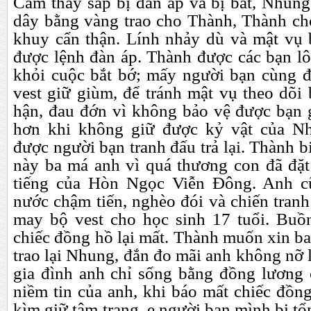
Cảm thấy sắp bị đàn áp và bị bắt, Nhung
dây bằng vàng trao cho Thành, Thành cho
khuy cẩn thận. Lính nhảy dù và mật vụ
được lệnh đàn áp. Thành được các bạn lôi
khỏi cuộc bắt bớ; mấy người bạn cùng 
vest giữ
gi
ùm, để tránh mật vụ theo dõi 
hận, đau đớn vì không bảo vệ được bạn g
hơn khi không giữ được kỷ vật của Nh
được người bạn tranh đấu trả lại. Thành b
này ba má anh vì quá thương con đã đặt
tiếng của Hòn Ngọc Viễn Đông. Anh cũ
nước chậm tiến, nghèo đói và chiến tranh
may bộ vest cho học sinh 17 tuổi. Buồ
chiếc đồng hồ lại mất. Thành muốn xin b
trao lại Nhung, đắn đo mãi anh không nỡ
gia đình anh chỉ sống bằng đồng lương
niềm tin của anh, khi báo mất chiếc đồn
kìm giữ tâm trạng, e người bạn mình bị 