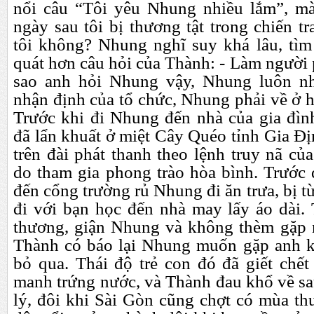
nổi câu “Tôi yêu Nhung nhiều lắm”, mà
ngày sau tôi bị thương tật trong chiến 
tôi không? Nhung nghĩ suy khá lâu, tìm 
quát hơn câu hỏi của Thành: - Làm người p
sao anh hỏi Nhung vậy, Nhung luôn n
nhận định của tổ chức, Nhung phải về ở 
Trước khi đi Nhung đến nhà của gia đì
đã lẩn khuất ở miệt Cây Quéo tỉnh Gia Địn
trên đài phát thanh theo lệnh truy nã của
do tham gia phong trào hòa bình. Trướ
đến cổng trường rủ Nhung đi ăn trưa, bị t
đi với bạn học đến nhà may lấy áo dài.
thương, giận Nhung và không thèm gặp 
Thành có báo lại Nhung muốn gặp anh k
bỏ qua. Thái độ trẻ con đó đã giết chế
manh trứng nước, và Thành đau khổ về sau.
lý, đôi khi Sài Gòn cũng chợt có mùa th