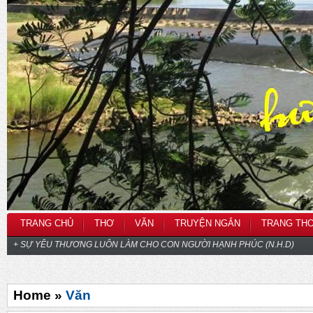
TRANG CHỦ
THƠ
VĂN
TRUYỆN NGẮN
TRANG TH
+ SỰ YÊU THƯƠNG LUÔN LÀM CHO CON NGƯỜI HẠNH PHÚC (N.H.D)
Home »
Văn