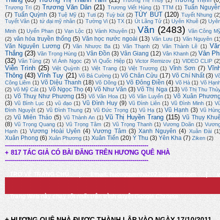
Trường Thịnh
(6
Trương Thị Thúy
(2)
Trương Văn Dân
(21)
Tuấn Nguyễ
Trương Tri
(2)
Trương Viết Hùng
(1)
TTM
(1)
TÙY BÚT
(120)
(7)
Tuấn Quỳnh
(3)
Tuệ Mỹ
(1)
Tuti
(2)
Tuỳ bút
(2)
Tuyết Nhung
(2
Tuyết Vân
(1)
tứ đại mỹ nhân
(1)
Tường Vi
(1)
TX
(1)
Út Lãng Tử
(1)
Uyên Khuê
(2)
Uyê
Văn
(2483)
Minh
(1)
Uyển Phan
(1)
Vạn Lộc
(1)
Vành Khuyên
(1)
Văn Công M
văn hóa truyền thống
(5)
Văn học nước ngoài
(13)
(2)
Văn Lưu
(1)
Văn Nguyên
(1
Vă
Văn Nguyên Lương
(7)
Văn Nhược Ba
(1)
Văn Thạnh
(2)
Văn Thành Lê
(1)
Thắng
(23)
Vân Ph
Vân Đồn
(3)
Vân Giang
(12)
Văn Trọng Hùng
(1)
Vân Khanh
(2)
(32)
Vân Tùng
(2)
Vi Ánh Ngọc
(2)
Vi Quốc Hiệp
(1)
Victor Remizov
(1)
VIDEO CLIP
(2
Viễn Trình
(25)
Vĩn
Vĩnh Sơn
(7)
Việt Quỳnh
(1)
Việt Trang
(1)
Việt Trương
(1)
Thông
(43)
Vĩnh Tuy
(21)
Võ Chân Cửu
(17)
Võ Chí Nhất
(3)
Võ Bá Cường
(1)
V
Võ Diệu Thanh
(18)
Võ Đông Điền
(4)
Công Liêm
(1)
Võ Dõng
(1)
Võ Hà
(1)
Võ Hạn
Võ Ngọc Thọ
(4)
Võ Như Văn
(3)
Võ Thị Nga
(13)
(2)
Võ Mỹ Cát
(1)
Võ Thị Thu Thủ
Võ Thuỵ Như Phương
(15)
Võ Xuân Phươn
(1)
Võ Văn Hoa
(1)
Võ Văn Luyến
(1)
(3)
Vũ Đình Huy
(9)
Vũ Bình Lục
(1)
vũ đạo
(1)
Vũ Đình Liên
(1)
Vũ Đình Minh
(1)
V
Vũ Hạnh
(3)
Đình Nguyệt
(2)
Vũ Đình Thung
(2)
Vũ Đức Trọng
(1)
Vũ Hạ
(1)
Vũ Hùn
Vũ Thị Huyền Trang
(115)
Vũ Miên Thảo
(5)
Vũ Thụy Khu
(2)
Vũ Thành An
(1)
(8)
Vũ Trọng Quang
(1)
Vũ Trọng Tâm
(2)
Vũ Trọng Thanh
(1)
Vương Doãn
(1)
Vươn
Vương Hoài Uyên
(4)
Vương Tâm
(3)
Xanh Nguyên
(4)
Hạnh
(1)
Xuân Đài
(1
Xuân Phong
(6)
Xuân Tiến
(20)
Ý Thu
(3)
Yên Kha
(7)
Xuân Phương
(1)
Ziken
(2)
-------------------------------------------------------------------------
+ 817 TÁC GIẢ CÓ BÀI ĐĂNG TRÊN HƯƠNG QUÊ NHÀ
-------------------------------------------------------------------------
TRỞ VỀ TRANG CHỦ
|
Email: huongquenha2023@gmail.com
|
Trang Web này chạy tốt nhất trên trình duyệt Google Chrome
+ HƯƠNG QUÊ NHÀ ĐƯỢC THÀNH LẬP VÀO NGÀY 17/10/2011