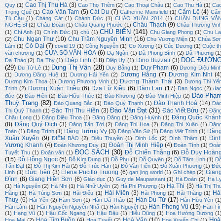
Cao Thị Thu Hà
(3)
Quy
(1)
Cao Thọ Thêm
(2)
Cao Thoại Châu
(1)
Cao Thu Hà
(1)
Ca
Cao Văn Tam
(5)
Cát Du
(7)
Cẩm Lệ
(4)
Trọng Quế
(1)
Catherine Mansfield
(1)
Cẩ
Tú Cầu
(1)
Chàng Cát
(1)
Chánh Đức
(1)
CHÀO XUÂN 2014
(1)
CHÂN DUNG VĂ
Châu Thạch
(9)
NGHỆ SĨ
(2)
Châu Đoàn
(1)
Châu Quang Phước
(1)
Châu Thường Vin
CHỦ BIÊN
(141)
(1)
Chí Anh
(1)
Chính Đức
(1)
chủ
(1)
Chu Giang Phong
(1)
Chu La
Chu Ngạn Thư
(10)
Chu Trầm Nguyên Minh
(16)
(2)
Chu Vương Miện
(1)
Chúa Sơ
Cỏ Dại
(7)
Lâm
(1)
covid 19
(1)
Công Nguyễn
(1)
Cơ Xương
(1)
Cúc Dương
(1)
Cuộc th
CỬA SỔ VĂN HÓA
(6)
văn chương
(1)
Dạ Ngân
(1)
Dã Phong Bình
(2)
Dã Phương
(1
DỌC ĐƯỜN
Diệp Linh
(18)
Dino Buzzati
(3)
Dạ Thảo
(2)
Dạ Thy
(1)
Diệp Uy
(1)
(29)
Dung Thị Vân
(28)
Duy Phạm
(6)
Du Tử Lê
(1)
Duy Bằng
(1)
Dương Diệu Min
Dương Hằng
(7)
Dương Kim Nhi
(4
(1)
Dương Đăng Huệ
(1)
Dương Hải Yến
(2)
Dương Thành Thái
(3)
Dương Kim Thoa
(1)
Dương Phương Vinh
(1)
Dương Thị Yế
Dương Xuân Triều
(6)
Dzạ Lữ Kiều
(6)
Đàm Lan
(17)
Trinh
(2)
Đan Ngọc
(2)
đạ
Đào Phạ
đức
(2)
Đào Hiền
(2)
Đào Hữu Thức
(2)
Đào Khương
(2)
Đào Minh Hiệp
(2)
Thuỳ Trang
(82)
Đào Thanh Hoà
(14)
Đào Quang Bắc
(1)
Đào Quý Thạnh
(1)
Đà
Đào Văn Đạt
(31)
Đào Thị Thu Hiền
(3)
Đào Viết Bửu
(7)
Thị Quý Thanh
(1)
Đặn
Đặng Quốc Khán
Châu Long
(1)
Đặng Diệu Thoa
(1)
Đăng Đăng
(1)
Đăng Huỳnh
(1)
(8)
Đặng Quý Địch
(3)
Đặng Tấn Tới
(2)
Đặng Thị Hoa
(2)
Đặng Thị Xuân
(1)
Đặn
Đặng Tường Vy
(3)
Đặn
Toán
(1)
Đăng Trình
(1)
Đặng Văn Sử
(1)
Đặng Việt Trinh
(1)
Xuân Xuyến
(9)
Đin
ĐIỂM BÁO
(2)
Điêu Thuyền
(1)
Đinh Lốc
(2)
Đình Thậm
(1)
Vương Khanh
(4)
Đoàn Thị Minh Hiệp
(4)
Đoàn Khương Duy
(1)
Đoàn Tình
(1)
Đoà
ĐỌC SÁCH
(30)
Đỗ Chiến Thắng
(6)
Đỗ Duy Hoàn
Tuyết Thu
(1)
Đoản văn
(1)
(15)
Đỗ Hồng Ngọc
(5)
Đỗ KIm Dung
(1)
Đỗ Phu
(1)
Đỗ Quyên
(2)
Đỗ Tâm Linh
(1)
Đ
Tấn Đạt
(2)
Đỗ Thị Kim Hải
(2)
Đỗ Trúc Hàn
(1)
Đỗ Văn Tiến
(1)
Đỗ Xuân Phương
(1)
Đứ
Đức Tiên
(3)
Elena Pucillo Truong
(6)
Gian
Linh
(1)
gan jing world
(1)
Ghi chép
(2)
Đình
(8)
Giang Hiền Sơn
(6)
Giáo dục
(1)
Guy de Maupassant
(1)
Hà Đoàn
(2)
Hạ L
Hạ Thi
(3)
(1)
Hà Nguyên
(2)
Hà Nhi
(1)
Hà Nhữ Uyên
(2)
Hà Phi Phượng
(1)
Hà Thị Th
Hải Miên
(3)
Hả
Hằng
(1)
Hà Tùng Sơn
(1)
Hải Điểu
(1)
Hải Phong
(2)
Hải Thăng
(1)
Thuỵ
(6)
Hàn Du Tử
(17)
Hải Yến
(2)
Hàm Sơn
(1)
Hàn Dã Thảo
(2)
Hàn Hữu Yên
(1
Hàn Phong Vũ
(19)
Hàn Lâm
(1)
Hãn Nguyên Nguyễn Nhã
(1)
Hàn Nguyệt
(1)
Hàn Tí
(1)
Hạng Vũ
(1)
Hậu Cốc Ngang
(1)
Hậu Đậu
(1)
Hiếu Dũng
(1)
Hoa Hướng Dương
(1
Hoà
Hoa Tím Buồn
(4)
Hoà Văn
(10)
Hoa Mai
(2)
Hoa Tuyết
(2)
Hoa Xuyến Chi
(1)