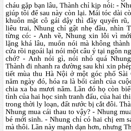
cháu gặp bạn lâu, Thành chỉ kịp nói: - Nh
giúp tôi để sau này còn lại. Mái tóc dài 
khuôn mặt cô gái dậy thì đầy quyến rũ,
liêu trai, Nhung chỉ gật nhẹ đầu, nhìn 
từng có: - Anh về, Nhung xin lỗi vì mớ
lặng khá lâu, muốn nói mà không thành 
cửa rồi ngoái lại nói một câu ý tại ngôn n
chớ? - Anh nói gì, nói nhỏ quá Nhun
Thành đi nhanh ra đường sau khi xin phép
tiết mùa thu Hà Nội ở một góc phố Sài
năm ngày đó, hóa ra là bối cảnh của cuộ
chia xa ba mươi năm. Lần đó họ còn biể
tình của hai học sinh tranh đấu, của hai 
trong thời ly loạn, đất nước bị cắt đôi. T
Nhung mua cái thau to vậy? - Nhung mua
bé mới sinh. - Nhung chỉ có hai chị em s
mà thôi. Lần này mạnh dạn hơn, nhưng T