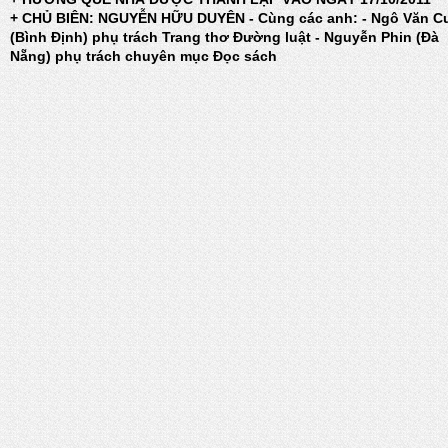
+ CHỦ BIÊN: NGUYỄN HỮU DUYÊN - Cùng các anh: - Ngô Văn C
(Bình Định) phụ trách Trang thơ Đường luật - Nguyễn Phin (Đà
Nẵng) phụ trách chuyên mục Đọc sách