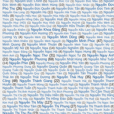
Nguyễn Đức Chính
(5)
Nguyễ
Thảo
(1)
Nguyễn Đức Cơ
(1)
Nguyễn Đức Mậu
(2)
Nguyễn Đứ
Đức Minh
(6)
Nguyễn Đức Minh Hùng
(10)
Nguyễn Đức Nhân
(1)
Phú Thọ
(26)
Nguyễn Đức Quyền
(4)
Nguyễn Đức Tấn
(6)
Nguyễn Đức Tình
(4
Nguyên Hạ
(11)
Nguyễ
Nguyễn Gia Long
(1)
Nguyễn Hải Thảo
(2)
Nguyễn Hậu
(2)
Hiếu
(8)
Nguyễn Hiếu Học
(2)
Nguyễn Hòa Hiệp
(2)
Nguyễn Hoài Ân
(1)
Nguyễn Hoàn
Nguyễn Huệ
(3)
Nguyễn Huy
(3
Thức
(2)
Nguyễn Hồng Diệu
(1)
Nguyên Hùng
(1)
Nguyễn Huy (HD)
(1)
Nguyễn Huy Khôi
(1)
Nguyễn Huỳnh
(1)
Nguyễn Hữu Minh
(1
Nguyễn Hữu Thuần
(4)
Nguyễn Hữu Phú
(1)
Nguyễn Hữu Quý
(2)
Nguyễn Hữu Trun
Nguyễn Khoa Đăng
(51)
Nguyễn Kiề
(2)
Nguyễn Khiêm
(1)
Nguyễn Kiều Lam
(2)
Phương
(3)
Nguyễn Kim Hương
(7)
Nguyễ
Nguyễn Kim Thịnh
(1)
Nguyễn Lam
(2)
Nguyễn Minh Dũng
(46)
Lương Vỵ
(4)
Nguyên Minh
(1)
Nguyễn Minh Hoà
(1
Nguyễn Minh Phúc
(47)
Nguyễ
Nguyễn Minh Khiêm
(1)
Nguyễn Minh Nguyệt
(1)
Minh Quang
(5)
Nguyễn Minh Thuận
(9)
Nguyễn Minh Toàn
(1)
Nguyễn Mỳ
(1
Nguyễn Mỹ Nữ
(3)
Nguyễn Nga
(14)
Nguyễn Nghiêm
(3)
Nguyễn Ngọc Dũng
(1
Nguyễn Ngọc Hà
(4)
Nguyễn Ngọc Hưng
(6)
Nguyễn Ngọc Đặng
(1)
Nguyễn Ngọ
Nguyễn Ngọc Thơ
(31)
Nguyễn Nguy An
Nguyễn Ngọc Tư
(5)
Minh Anh
(1)
(21)
Nguyễn Nguyên Phượng
(69)
Nguyễn Nhật Hùng
(4)
Nguyễn Như Tuấ
Nguyễn Phin
(30)
(14)
Nguyễn Phú Yên
(8)
Nguyên Phong
(1)
Nguyễn Phượng
(2
Nguyễn Quang Quân
(8)
Nguyễn Phương Dung
(2)
Nguyễn Quang Tâm
(2)
Nguyễ
Quang Tuấn
(1)
Nguyễn Quân
(2)
Nguyễn Quốc Ái
(1)
Nguyễn Quốc Bảo
(1)
Nguyễ
Nguyễn Tấn Thuyên
(3)
Nguyễ
Quốc Đông
(1)
Nguyễn Quy
(2)
Nguyên Tâm
(1)
Nguyễn Thái Huy
(35)
Nguyễn Thàn
Thái An
(3)
Nguyễn Thái Dương
(6)
Công
(48)
Nguyễn Thành Giang
(22)
Nguyễn Than
Nguyễn Thanh Hải
(1)
Huyền
(8)
Nguyễn Thành Nhân
(18
Nguyễn Thanh Mừng
(1)
Nguyễn Thánh Ngã
(1)
Nguyễn Thanh Tuấn
(7)
Nguyễn Thanh Xuân
(2)
Nguyễn Thế Kiên
(1)
Nguyễn Thế K
Nguyễn Thị Cẩm Thuỳ
(3
(1)
Nguyễn Thị Ánh Huỳnh
(2)
Nguyễn Thị Bích Phượng
(2)
Nguyễn Thị Diệu Hiền
(3)
Nguyễn Thị Hằn
Nguyễn Thị Chi
(2)
Nguyễn Thị Hải
(1)
(7)
Nguyễn Thị Hồng Đào
(10)
Nguyễn Thị Hậu
(1)
Nguyễn Thị Huệ
(1)
Nguyễn Th
Nguyễn Thị Mây
(127)
Kim Huệ
(2)
Nguyễn Thị Ngọc Hải
(1)
Nguyễn Thị Ngọc Se
Nguyễn Thị Phụng
(27)
Nguyễn Thị Như Tâm
(3)
Nguyễn Thị Thanh Bình
(6
(2)
Nguyễn Thị Thành Nhân
(1)
Nguyễn Thị Thanh Toàn
(1)
Nguyễn Thị Thanh Xuân
(1
Nguyễn Thị Thu Ba
(23)
Nguyễ
Nguyễn Thị Thu Hiền
(1)
Nguyễn Thị Thu Hoài
(1)