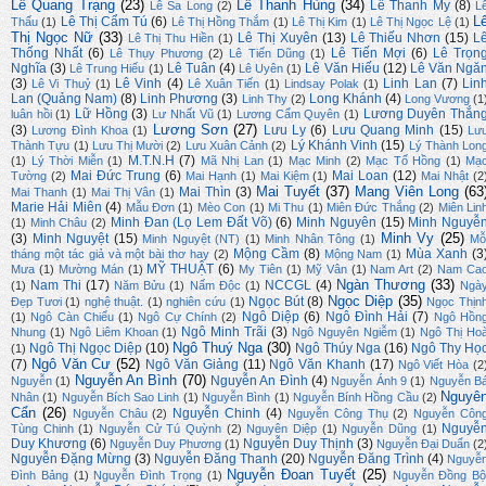
Lê Quang Trạng
(23)
Lê Thanh Hùng
(34)
Lê Thanh My
(8)
Lê Sa Long
(2)
L
L
Lê Thị Cẩm Tú
(6)
Thấu
(1)
Lê Thị Hồng Thắm
(1)
Lê Thị Kim
(1)
Lê Thị Ngọc Lệ
(1)
Thị Ngọc Nữ
(33)
Lê Thị Xuyên
(13)
Lê Thiếu Nhơn
(15)
L
Lê Thị Thu Hiền
(1)
Thống Nhất
(6)
Lê Tiến Mợi
(6)
Lê Trọn
Lê Thụy Phương
(2)
Lê Tiến Dũng
(1)
Nghĩa
(3)
Lê Tuân
(4)
Lê Văn Hiếu
(12)
Lê Văn Ngă
Lê Trung Hiếu
(1)
Lê Uyên
(1)
(3)
Lê Vinh
(4)
Linh Lan
(7)
Lin
Lê Vi Thuỷ
(1)
Lê Xuân Tiến
(1)
Lindsay Polak
(1)
Lan (Quảng Nam)
(8)
Linh Phương
(3)
Long Khánh
(4)
Linh Thy
(2)
Long Vương
(1
Lữ Hồng
(3)
Lương Duyên Thắn
luân hồi
(1)
Lư Nhất Vũ
(1)
Lương Cẩm Quyên
(1)
Lương Sơn
(27)
(3)
Lưu Ly
(6)
Lưu Quang Minh
(15)
Lương Đình Khoa
(1)
Lư
Lý Khánh Vinh
(15)
Thành Tựu
(1)
Lưu Thị Mười
(2)
Lưu Xuân Cảnh
(2)
Lý Thành Lon
M.T.N.H
(7)
(1)
Lý Thời Miễn
(1)
Mã Nhị Lan
(1)
Mạc Minh
(2)
Mạc Tố Hồng
(1)
Mạ
Mai Đức Trung
(6)
Mai Loan
(12)
Tường
(2)
Mai Hạnh
(1)
Mai Kiệm
(1)
Mai Nhật
(2
Mai Tuyết
(37)
Mang Viên Long
(63
Mai Thìn
(3)
Mai Thanh
(1)
Mai Thị Vân
(1)
Marie Hải Miên
(4)
Mẫu Đơn
(1)
Mèo Con
(1)
Mi Thu
(1)
Miên Đức Thắng
(2)
Miên Lin
Minh Đan (Lọ Lem Đất Võ)
(6)
Minh Nguyên
(15)
Minh Nguyễ
(1)
Minh Châu
(2)
Minh Vy
(25)
(3)
Minh Nguyệt
(15)
Minh Nguyệt (NT)
(1)
Minh Nhân Tông
(1)
Mỗ
Mộng Cầm
(8)
Mùa Xanh
(3
tháng một tác giả và một bài thơ hay
(2)
Mộng Nam
(1)
MỸ THUẬT
(6)
Mưa
(1)
Mường Mán
(1)
My Tiên
(1)
Mỹ Vân
(1)
Nam Art
(2)
Nam Ca
Ngàn Thương
(33)
Nam Thi
(17)
NCCGL
(4)
(1)
Năm Bửu
(1)
Nấm Độc
(1)
Ngà
Ngọc Diệp
(35)
Ngọc Bút
(8)
Đẹp Tươi
(1)
nghệ thuật.
(1)
nghiên cứu
(1)
Ngọc Thịn
Ngô Diệp
(6)
Ngô Đình Hải
(7)
(1)
Ngô Càn Chiểu
(1)
Ngô Cự Chính
(2)
Ngô Hồn
Ngô Minh Trãi
(3)
Nhung
(1)
Ngô Liêm Khoan
(1)
Ngô Nguyên Ngiễm
(1)
Ngô Thị Ho
Ngô Thuý Nga
(30)
Ngô Thị Ngọc Diệp
(10)
Ngô Thúy Nga
(16)
Ngô Thy Họ
(1)
Ngô Văn Cư
(52)
(7)
Ngô Văn Giảng
(11)
Ngô Văn Khanh
(17)
Ngô Viết Hòa
(2
Nguyễn An Bình
(70)
Nguyễn An Đình
(4)
Nguyễn
(1)
Nguyễn Ánh 9
(1)
Nguyễn B
Nguyê
Nhân
(1)
Nguyễn Bích Sao Linh
(1)
Nguyễn Bình
(1)
Nguyễn Bính Hồng Cầu
(2)
Cẩn
(26)
Nguyễn Chinh
(4)
Nguyễn Châu
(2)
Nguyễn Công Thụ
(2)
Nguyễn Côn
Nguyễ
Tùng Chinh
(1)
Nguyễn Cử Tú Quỳnh
(2)
Nguyên Diệp
(1)
Nguyễn Dũng
(1)
Duy Khương
(6)
Nguyễn Duy Thịnh
(3)
Nguyễn Duy Phương
(1)
Nguyễn Đại Duẩn
(2
Nguyễn Đặng Mừng
(3)
Nguyễn Đăng Thanh
(20)
Nguyễn Đăng Trình
(4)
Nguyễ
Nguyễn Đoan Tuyết
(25)
Đình Bảng
(1)
Nguyễn Đình Trọng
(1)
Nguyễn Đồng Bộ