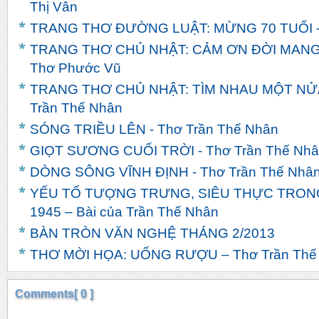
Thị Vân
TRANG THƠ ĐƯỜNG LUẬT: MỪNG 70 TUỔI -
TRANG THƠ CHỦ NHẬT: CẢM ƠN ĐỜI MANG
Thơ Phước Vũ
TRANG THƠ CHỦ NHẬT: TÌM NHAU MỘT NỬA
Trần Thế Nhân
SÓNG TRIỀU LÊN - Thơ Trần Thế Nhân
GIỌT SƯƠNG CUỐI TRỜI - Thơ Trần Thế Nh
DÒNG SÔNG VĨNH ĐỊNH - Thơ Trần Thế Nhâ
YẾU TỐ TƯỢNG TRƯNG, SIÊU THỰC TRONG
1945 – Bài của Trần Thế Nhân
BÀN TRÒN VĂN NGHỆ THÁNG 2/2013
THƠ MỜI HỌA: UỐNG RƯỢU – Thơ Trần Thế
Comments[ 0 ]