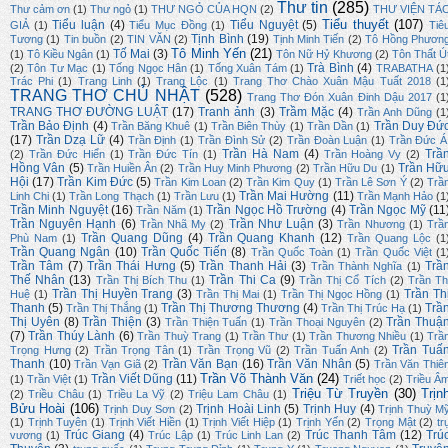
Thư tin
(285)
Thư cảm ơn
(1)
Thư ngỏ
(1)
THƯ NGỎ CỦA HQN
(2)
THƯ VIỆN TÁ
Tiểu thuyết
(107)
Tiểu luận
(4)
Tiểu Nguyệt
(5)
GIẢ
(1)
Tiểu Mục Đồng
(1)
Tiê
Tịnh Bình
(19)
Tương
(1)
Tin buồn
(2)
TIN VĂN
(2)
Tịnh Minh Tiến
(2)
Tô Hồng Phươn
Tô Minh Yến
(21)
Tố Mai
(3)
(1)
Tô Kiều Ngân
(1)
Tôn Nữ Hỷ Khương
(2)
Tôn Thất Ú
Trà Bình
(4)
(2)
Tôn Tư Mạc
(1)
Tống Ngọc Hân
(1)
Tống Xuân Tám
(1)
TRABATHA
(1
Trác Phi
(1)
Trang Linh
(1)
Trang Lộc
(1)
Trang Thơ Chào Xuân Mậu Tuất 2018
(1
TRANG THƠ CHỦ NHẬT
(528)
Trang Thơ Đón Xuân Đinh Dậu 2017
(1
TRANG THƠ ĐƯỜNG LUẬT
(17)
Tranh ảnh
(3)
Trầm Mặc
(4)
Trần Anh Dũng
(1
Trần Bảo Định
(4)
Trần Duy Đứ
Trần Băng Khuê
(1)
Trần Biên Thùy
(1)
Trần Dần
(1)
(17)
Trần Dzạ Lữ
(4)
Trần Định
(1)
Trần Đình Sử
(2)
Trần Đoàn Luận
(1)
Trần Đức Á
Trần Hà Nam
(4)
Trầ
(2)
Trần Đức Hiển
(1)
Trần Đức Tín
(1)
Trần Hoàng Vy
(2)
Hồng Vân
(5)
Trần Hữ
Trần Huiền Ân
(2)
Trần Huy Minh Phương
(2)
Trần Hữu Du
(1)
Hội
(17)
Trần Kim Đức
(5)
Trần Kim Loan
(2)
Trần Kim Quy
(1)
Trần Lê Sơn Ý
(2)
Trầ
Trần Mai Hường
(11)
Linh Chi
(1)
Trần Long Thạch
(1)
Trần Lưu
(1)
Trần Mạnh Hảo
(1
Trần Minh Nguyệt
(16)
Trần Ngọc Hồ Trường
(4)
Trần Ngọc Mỹ
(11
Trần Năm
(1)
Trần Nguyên Hạnh
(6)
Trần Như Luận
(3)
Trần Nhã My
(2)
Trần Nhương
(1)
Trầ
Trần Quang Dũng
(4)
Trần Quang Khanh
(12)
Phù Nam
(1)
Trần Quang Lộc
(1
Trần Quang Ngân
(10)
Trần Quốc Tiến
(8)
Trần Quốc Toàn
(1)
Trần Quốc Việt
(1
Trần Tâm
(7)
Trần Thái Hưng
(5)
Trần Thanh Hải
(3)
Trầ
Trần Thành Nghĩa
(1)
Thế Nhân
(13)
Trần Thi Ca
(9)
Trần Thị Bích Thu
(1)
Trần Thị Cổ Tích
(2)
Trần Th
Trần Thị Huyền Trang
(3)
Trần Th
Huệ
(1)
Trần Thị Mai
(1)
Trần Thị Ngọc Hồng
(1)
Thanh
(5)
Trần Thị Thương Thương
(4)
Trầ
Trần Thị Thắng
(1)
Trần Thị Trúc Hạ
(1)
Thị Uyên
(8)
Trần Thiện
(3)
Trần Thuậ
Trần Thiện Tuấn
(1)
Trần Thoại Nguyên
(2)
(7)
Trần Thúy Lành
(6)
Trần Thuỳ Trang
(1)
Trần Thư
(1)
Trần Thương Nhiều
(1)
Trầ
Trần Tuấ
Trọng Hưng
(2)
Trần Trọng Tân
(1)
Trần Trọng Vũ
(2)
Trần Tuấn Anh
(2)
Thanh
(10)
Trần Văn Bạn
(16)
Trần Văn Nhân
(5)
Trần Vạn Giã
(2)
Trần Văn Thiê
Trần Võ Thành Văn
(24)
Trần Viết Dũng
(11)
(1)
Trần Việt
(1)
Triết học
(2)
Triều Â
Triệu Từ Truyền
(30)
Trịn
(2)
Triều Châu
(1)
Triều La Vỹ
(2)
Triệu Lam Châu
(1)
Bửu Hoài
(106)
Trịnh Hoài Linh
(5)
Trịnh Huy
(4)
Trịnh Duy Sơn
(2)
Trịnh Thuỳ M
(1)
Trịnh Tuyên
(1)
Trịnh Viết Hiền
(1)
Trịnh Viết Hiệp
(1)
Trịnh Yến
(2)
Trọng Mật
(2)
tr
Trúc Giang
(4)
Trúc Thanh Tâm
(12)
Trú
vương
(1)
Trúc Lập
(1)
Trúc Linh Lan
(2)