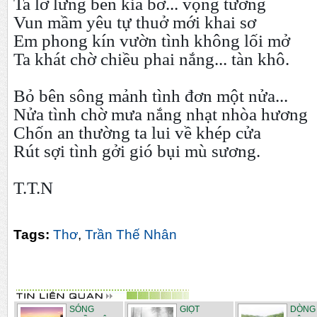
Ta lơ lửng bên kia bờ... vọng tưởng
Vun mầm yêu tự thuở mới khai sơ
Em phong kín vườn tình không lối mở
Ta khát chờ chiều phai nắng... tàn khô.
Bỏ bên sông mảnh tình đơn một nửa...
Nửa tình chờ mưa nắng nhạt nhòa hương
Chốn an thường ta lui về khép cửa
Rút sợi tình gởi gió bụi mù sương.
T.T.N
Tags:
Thơ
,
Trần Thế Nhân
SÓNG
GIỌT
DÒNG