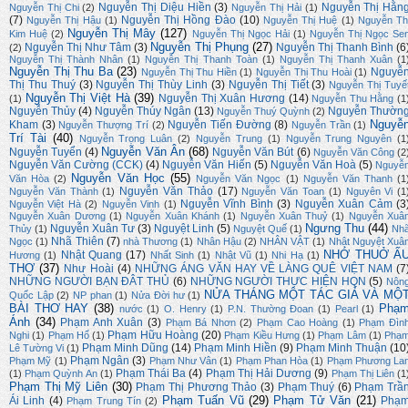
Nguyễn Thị Diệu Hiền
(3)
Nguyễn Thị Hằn
Nguyễn Thị Chi
(2)
Nguyễn Thị Hải
(1)
(7)
Nguyễn Thị Hồng Đào
(10)
Nguyễn Thị Hậu
(1)
Nguyễn Thị Huệ
(1)
Nguyễn Th
Nguyễn Thị Mây
(127)
Kim Huệ
(2)
Nguyễn Thị Ngọc Hải
(1)
Nguyễn Thị Ngọc Se
Nguyễn Thị Phụng
(27)
Nguyễn Thị Như Tâm
(3)
Nguyễn Thị Thanh Bình
(6
(2)
Nguyễn Thị Thành Nhân
(1)
Nguyễn Thị Thanh Toàn
(1)
Nguyễn Thị Thanh Xuân
(1
Nguyễn Thị Thu Ba
(23)
Nguyễ
Nguyễn Thị Thu Hiền
(1)
Nguyễn Thị Thu Hoài
(1)
Thị Thu Thuý
(3)
Nguyễn Thị Thùy Linh
(3)
Nguyễn Thị Tiết
(3)
Nguyễn Thị Tuyế
Nguyễn Thị Việt Hà
(39)
Nguyễn Thị Xuân Hương
(14)
(1)
Nguyễn Thu Hằng
(1
Nguyễn Thủy
(4)
Nguyễn Thúy Ngân
(13)
Nguyễn Thườn
Nguyễn Thuý Quỳnh
(2)
Nguyễ
Kham
(3)
Nguyễn Tiến Đường
(8)
Nguyễn Thượng Trí
(2)
Nguyễn Trần
(1)
Trí Tài
(40)
Nguyễn Trọng Luân
(2)
Nguyễn Trung
(1)
Nguyễn Trung Nguyên
(1
Nguyễn Văn Ân
(68)
Nguyễn Tuyển
(4)
Nguyễn Văn Bút
(6)
Nguyễn Văn Công
(2
Nguyễn Văn Cường (CCK)
(4)
Nguyễn Văn Hiến
(5)
Nguyễn Văn Hoà
(5)
Nguyễ
Nguyễn Văn Học
(55)
Văn Hòa
(2)
Nguyễn Văn Ngọc
(1)
Nguyễn Văn Thanh
(1
Nguyễn Văn Thảo
(17)
Nguyễn Văn Thành
(1)
Nguyễn Văn Toan
(1)
Nguyên Vi
(1
Nguyễn Vĩnh Bình
(3)
Nguyễn Xuân Cảm
(3
Nguyễn Việt Hà
(2)
Nguyễn Vinh
(1)
Nguyễn Xuân Dương
(1)
Nguyễn Xuân Khánh
(1)
Nguyễn Xuân Thuỷ
(1)
Nguyễn Xuâ
Ngưng Thu
(44)
Nguyễn Xuân Tư
(3)
Nguyệt Linh
(5)
Thủy
(1)
Nguyệt Quế
(1)
Nh
Nhã Thiên
(7)
Ngọc
(1)
nhà Thương
(1)
Nhân Hậu
(2)
NHÂN VẬT
(1)
Nhật Nguyệt Xuâ
NHỚ THUỞ Ấ
Nhật Quang
(17)
Hương
(1)
Nhất Sinh
(1)
Nhật Vũ
(1)
Nhi Hạ
(1)
THƠ
(37)
Như Hoài
(4)
NHỮNG ÁNG VĂN HAY VỀ LÀNG QUÊ VIỆT NAM
(7
NHỮNG NGƯỜI BẠN ĐÂT THỦ
(6)
NHỮNG NGƯỜI THỰC HIỆN HQN
(5)
Nôn
NỬA THÁNG MỘT TÁC GIẢ VÀ MỘ
Quốc Lập
(2)
NP phan
(1)
Nửa Đời hư
(1)
BÀI THƠ HAY
(38)
Phạ
nước
(1)
O. Henry
(1)
P.N. Thường Đoan
(1)
Pearl
(1)
Ánh
(34)
Phạm Anh Xuân
(3)
Phạm Bá Nhơn
(2)
Phạm Cao Hoàng
(1)
Phạm Đìn
Phạm Hữu Hoàng
(20)
Nghi
(1)
Phạm Hổ
(1)
Phạm Kiều Hưng
(1)
Phạm Lâm
(1)
Phạ
Phạm Minh Dũng
(14)
Phạm Minh Hiền
(9)
Phạm Minh Thuận
(10
Lê Tường Vi
(1)
Phạm Ngân
(3)
Phạm Mỹ
(1)
Phạm Như Vân
(1)
Phạm Phan Hòa
(1)
Phạm Phương La
Phạm Thái Ba
(4)
Phạm Thị Hải Dương
(9)
(1)
Phạm Quỳnh An
(1)
Phạm Thị Liên
(1
Phạm Thị Mỹ Liên
(30)
Phạm Thị Phương Thảo
(3)
Phạm Thuý
(6)
Phạm Trầ
Phạm Tuấn Vũ
(29)
Phạm Tử Văn
(21)
Ái Linh
(4)
Phạ
Phạm Trung Tín
(2)