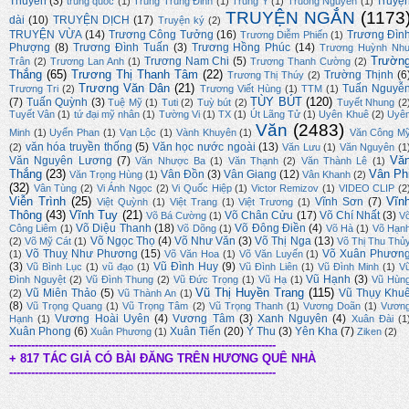
Thuyên
(3)
Truyệ
trung quốc
(1)
Trung Trung Đỉnh
(1)
Trung Y
(1)
Truong Nguyen
(1)
TRUYỆN NGẮN
(1173
dài
(10)
TRUYỆN DỊCH
(17)
Truyện ký
(2)
TRUYỆN VỪA
(14)
Trương Công Tưởng
(16)
Trương Đìn
Trương Diễm Phiến
(1)
Phượng
(8)
Trương Đình Tuấn
(3)
Trương Hồng Phúc
(14)
Trương Huỳnh Nh
Trườn
Trương Nam Chi
(5)
Trân
(2)
Trương Lan Anh
(1)
Trương Thanh Cường
(2)
Thắng
(65)
Trương Thị Thanh Tâm
(22)
Trường Thịnh
(6
Trương Thị Thúy
(2)
Trương Văn Dân
(21)
Tuấn Nguyễ
Trương Tri
(2)
Trương Viết Hùng
(1)
TTM
(1)
TÙY BÚT
(120)
(7)
Tuấn Quỳnh
(3)
Tuệ Mỹ
(1)
Tuti
(2)
Tuỳ bút
(2)
Tuyết Nhung
(2
Tuyết Vân
(1)
tứ đại mỹ nhân
(1)
Tường Vi
(1)
TX
(1)
Út Lãng Tử
(1)
Uyên Khuê
(2)
Uyê
Văn
(2483)
Minh
(1)
Uyển Phan
(1)
Vạn Lộc
(1)
Vành Khuyên
(1)
Văn Công M
văn hóa truyền thống
(5)
Văn học nước ngoài
(13)
(2)
Văn Lưu
(1)
Văn Nguyên
(1
Vă
Văn Nguyên Lương
(7)
Văn Nhược Ba
(1)
Văn Thạnh
(2)
Văn Thành Lê
(1)
Thắng
(23)
Vân Ph
Vân Đồn
(3)
Vân Giang
(12)
Văn Trọng Hùng
(1)
Vân Khanh
(2)
(32)
Vân Tùng
(2)
Vi Ánh Ngọc
(2)
Vi Quốc Hiệp
(1)
Victor Remizov
(1)
VIDEO CLIP
(2
Viễn Trình
(25)
Vĩn
Vĩnh Sơn
(7)
Việt Quỳnh
(1)
Việt Trang
(1)
Việt Trương
(1)
Thông
(43)
Vĩnh Tuy
(21)
Võ Chân Cửu
(17)
Võ Chí Nhất
(3)
Võ Bá Cường
(1)
V
Võ Diệu Thanh
(18)
Võ Đông Điền
(4)
Công Liêm
(1)
Võ Dõng
(1)
Võ Hà
(1)
Võ Hạn
Võ Ngọc Thọ
(4)
Võ Như Văn
(3)
Võ Thị Nga
(13)
(2)
Võ Mỹ Cát
(1)
Võ Thị Thu Thủ
Võ Thuỵ Như Phương
(15)
Võ Xuân Phươn
(1)
Võ Văn Hoa
(1)
Võ Văn Luyến
(1)
(3)
Vũ Đình Huy
(9)
Vũ Bình Lục
(1)
vũ đạo
(1)
Vũ Đình Liên
(1)
Vũ Đình Minh
(1)
V
Vũ Hạnh
(3)
Đình Nguyệt
(2)
Vũ Đình Thung
(2)
Vũ Đức Trọng
(1)
Vũ Hạ
(1)
Vũ Hùn
Vũ Thị Huyền Trang
(115)
Vũ Miên Thảo
(5)
Vũ Thụy Khu
(2)
Vũ Thành An
(1)
(8)
Vũ Trọng Quang
(1)
Vũ Trọng Tâm
(2)
Vũ Trọng Thanh
(1)
Vương Doãn
(1)
Vươn
Vương Hoài Uyên
(4)
Vương Tâm
(3)
Xanh Nguyên
(4)
Hạnh
(1)
Xuân Đài
(1
Xuân Phong
(6)
Xuân Tiến
(20)
Ý Thu
(3)
Yên Kha
(7)
Xuân Phương
(1)
Ziken
(2)
-------------------------------------------------------------------------
+ 817 TÁC GIẢ CÓ BÀI ĐĂNG TRÊN HƯƠNG QUÊ NHÀ
-------------------------------------------------------------------------