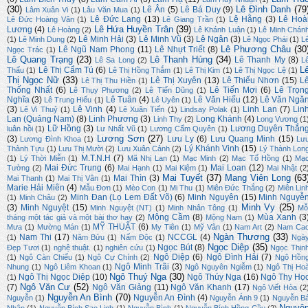
(30)
Lê Đình Danh
(79
Lê Ân
(5)
Lê Bá Duy
(9)
Lâm Xuân Vi
(1)
Lâu Văn Mua
(1)
Lê Đức Lang
(13)
Lệ Hằng
(3)
Lê Hoà
Lê Đức Hoàng Vân
(1)
Lê Giang Trần
(1)
Lê Hứa Huyền Trân
(39)
Lương
(4)
Lê Hoàng
(2)
Lê Khánh Luận
(1)
Lê Minh Chán
Lê Minh Hải
(3)
Lê Minh Vũ
(3)
Lê Ngân
(3)
(1)
Lê Minh Dung
(2)
Lê Ngọc Phái
(1)
L
Lê Phương Châu
(30
Lê Ngũ Nam Phong
(11)
Lê Nhựt Triết
(8)
Ngọc Trác
(1)
Lê Quang Trạng
(23)
Lê Thanh Hùng
(34)
Lê Thanh My
(8)
Lê Sa Long
(2)
L
L
Lê Thị Cẩm Tú
(6)
Thấu
(1)
Lê Thị Hồng Thắm
(1)
Lê Thị Kim
(1)
Lê Thị Ngọc Lệ
(1)
Thị Ngọc Nữ
(33)
Lê Thị Xuyên
(13)
Lê Thiếu Nhơn
(15)
L
Lê Thị Thu Hiền
(1)
Thống Nhất
(6)
Lê Tiến Mợi
(6)
Lê Trọn
Lê Thụy Phương
(2)
Lê Tiến Dũng
(1)
Nghĩa
(3)
Lê Tuân
(4)
Lê Văn Hiếu
(12)
Lê Văn Ngă
Lê Trung Hiếu
(1)
Lê Uyên
(1)
(3)
Lê Vinh
(4)
Linh Lan
(7)
Lin
Lê Vi Thuỷ
(1)
Lê Xuân Tiến
(1)
Lindsay Polak
(1)
Lan (Quảng Nam)
(8)
Linh Phương
(3)
Long Khánh
(4)
Linh Thy
(2)
Long Vương
(1
Lữ Hồng
(3)
Lương Duyên Thắn
luân hồi
(1)
Lư Nhất Vũ
(1)
Lương Cẩm Quyên
(1)
Lương Sơn
(27)
(3)
Lưu Ly
(6)
Lưu Quang Minh
(15)
Lương Đình Khoa
(1)
Lư
Lý Khánh Vinh
(15)
Thành Tựu
(1)
Lưu Thị Mười
(2)
Lưu Xuân Cảnh
(2)
Lý Thành Lon
M.T.N.H
(7)
(1)
Lý Thời Miễn
(1)
Mã Nhị Lan
(1)
Mạc Minh
(2)
Mạc Tố Hồng
(1)
Mạ
Mai Đức Trung
(6)
Mai Loan
(12)
Tường
(2)
Mai Hạnh
(1)
Mai Kiệm
(1)
Mai Nhật
(2
Mai Tuyết
(37)
Mang Viên Long
(63
Mai Thìn
(3)
Mai Thanh
(1)
Mai Thị Vân
(1)
Marie Hải Miên
(4)
Mẫu Đơn
(1)
Mèo Con
(1)
Mi Thu
(1)
Miên Đức Thắng
(2)
Miên Lin
Minh Đan (Lọ Lem Đất Võ)
(6)
Minh Nguyên
(15)
Minh Nguyễ
(1)
Minh Châu
(2)
Minh Vy
(25)
(3)
Minh Nguyệt
(15)
Minh Nguyệt (NT)
(1)
Minh Nhân Tông
(1)
Mỗ
Mộng Cầm
(8)
Mùa Xanh
(3
tháng một tác giả và một bài thơ hay
(2)
Mộng Nam
(1)
MỸ THUẬT
(6)
Mưa
(1)
Mường Mán
(1)
My Tiên
(1)
Mỹ Vân
(1)
Nam Art
(2)
Nam Ca
Ngàn Thương
(33)
Nam Thi
(17)
NCCGL
(4)
(1)
Năm Bửu
(1)
Nấm Độc
(1)
Ngà
Ngọc Diệp
(35)
Ngọc Bút
(8)
Đẹp Tươi
(1)
nghệ thuật.
(1)
nghiên cứu
(1)
Ngọc Thịn
Ngô Diệp
(6)
Ngô Đình Hải
(7)
(1)
Ngô Càn Chiểu
(1)
Ngô Cự Chính
(2)
Ngô Hồn
Ngô Minh Trãi
(3)
Nhung
(1)
Ngô Liêm Khoan
(1)
Ngô Nguyên Ngiễm
(1)
Ngô Thị Ho
Ngô Thuý Nga
(30)
Ngô Thị Ngọc Diệp
(10)
Ngô Thúy Nga
(16)
Ngô Thy Họ
(1)
Ngô Văn Cư
(52)
(7)
Ngô Văn Giảng
(11)
Ngô Văn Khanh
(17)
Ngô Viết Hòa
(2
Nguyễn An Bình
(70)
Nguyễn An Đình
(4)
Nguyễn
(1)
Nguyễn Ánh 9
(1)
Nguyễn B
Nguyê