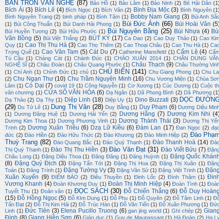
BÀN TRÒN VĂN NGHỆ
(87)
Bảo Hồ
(1)
Bảo Lâm
(1)
Bảo Ninh
(2)
Bé Hải Dân
(1
Bích Ái
(3)
Bích Lê
(4)
Bình Địa Mộc
(3)
Bích Ngọc
(1)
Bích Vân
(2)
Bình Nguyên
(1
Bobby Nam Giang
(3)
Bình Nguyên Trang
(2)
binh pháp
(1)
Bình Tâm
(1)
Bùi Anh Sắ
Bùi Đức Ánh
(66)
Bùi Hoài Vân
(5
(1)
Bùi Công Thuấn
(1)
Bùi Danh Hải Phong
(1)
Bùi Nguyên Bằng
(25)
Bùi Nhựa
(4)
Bù
Bùi Huyền Tương
(2)
Bùi Hữu Phước
(1)
Văn Bồng
(5)
BÚT KÝ
(17)
Bùi Việt Thắng
(2)
Ca Dao
(2)
Cao Duy Thảo
(1)
Cao Ki
Cao Thị Thu Hà
(3)
Quy
(1)
Cao Thọ Thêm
(2)
Cao Thoại Châu
(1)
Cao Thu Hà
(1)
Ca
Cao Văn Tam
(5)
Cát Du
(7)
Cẩm Lệ
(4)
Trọng Quế
(1)
Catherine Mansfield
(1)
Cẩ
Tú Cầu
(1)
Chàng Cát
(1)
Chánh Đức
(1)
CHÀO XUÂN 2014
(1)
CHÂN DUNG VĂ
Châu Thạch
(9)
NGHỆ SĨ
(2)
Châu Đoàn
(1)
Châu Quang Phước
(1)
Châu Thường Vin
CHỦ BIÊN
(141)
(1)
Chí Anh
(1)
Chính Đức
(1)
chủ
(1)
Chu Giang Phong
(1)
Chu La
Chu Ngạn Thư
(10)
Chu Trầm Nguyên Minh
(16)
(2)
Chu Vương Miện
(1)
Chúa Sơ
Cỏ Dại
(7)
Lâm
(1)
covid 19
(1)
Công Nguyễn
(1)
Cơ Xương
(1)
Cúc Dương
(1)
Cuộc th
CỬA SỔ VĂN HÓA
(6)
văn chương
(1)
Dạ Ngân
(1)
Dã Phong Bình
(2)
Dã Phương
(1
DỌC ĐƯỜN
Diệp Linh
(18)
Dino Buzzati
(3)
Dạ Thảo
(2)
Dạ Thy
(1)
Diệp Uy
(1)
(29)
Dung Thị Vân
(28)
Duy Phạm
(6)
Du Tử Lê
(1)
Duy Bằng
(1)
Dương Diệu Min
Dương Hằng
(7)
Dương Kim Nhi
(4
(1)
Dương Đăng Huệ
(1)
Dương Hải Yến
(2)
Dương Thành Thái
(3)
Dương Kim Thoa
(1)
Dương Phương Vinh
(1)
Dương Thị Yế
Dương Xuân Triều
(6)
Dzạ Lữ Kiều
(6)
Đàm Lan
(17)
Trinh
(2)
Đan Ngọc
(2)
đạ
Đào Phạ
đức
(2)
Đào Hiền
(2)
Đào Hữu Thức
(2)
Đào Khương
(2)
Đào Minh Hiệp
(2)
Thuỳ Trang
(82)
Đào Thanh Hoà
(14)
Đào Quang Bắc
(1)
Đào Quý Thạnh
(1)
Đà
Đào Văn Đạt
(31)
Đào Thị Thu Hiền
(3)
Đào Viết Bửu
(7)
Thị Quý Thanh
(1)
Đặn
Đặng Quốc Khán
Châu Long
(1)
Đặng Diệu Thoa
(1)
Đăng Đăng
(1)
Đăng Huỳnh
(1)
(8)
Đặng Quý Địch
(3)
Đặng Tấn Tới
(2)
Đặng Thị Hoa
(2)
Đặng Thị Xuân
(1)
Đặn
Đặng Tường Vy
(3)
Đặn
Toán
(1)
Đăng Trình
(1)
Đặng Văn Sử
(1)
Đặng Việt Trinh
(1)
Xuân Xuyến
(9)
Đin
ĐIỂM BÁO
(2)
Điêu Thuyền
(1)
Đinh Lốc
(2)
Đình Thậm
(1)
Vương Khanh
(4)
Đoàn Thị Minh Hiệp
(4)
Đoàn Khương Duy
(1)
Đoàn Tình
(1)
Đoà
ĐỌC SÁCH
(30)
Đỗ Chiến Thắng
(6)
Đỗ Duy Hoàn
Tuyết Thu
(1)
Đoản văn
(1)
(15)
Đỗ Hồng Ngọc
(5)
Đỗ KIm Dung
(1)
Đỗ Phu
(1)
Đỗ Quyên
(2)
Đỗ Tâm Linh
(1)
Đ
Tấn Đạt
(2)
Đỗ Thị Kim Hải
(2)
Đỗ Trúc Hàn
(1)
Đỗ Văn Tiến
(1)
Đỗ Xuân Phương
(1)
Đứ
Đức Tiên
(3)
Elena Pucillo Truong
(6)
Gian
Linh
(1)
gan jing world
(1)
Ghi chép
(2)
Đình
(8)
Giang Hiền Sơn
(6)
Giáo dục
(1)
Guy de Maupassant
(1)
Hà Đoàn
(2)
Hạ L