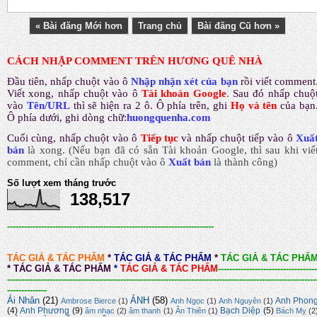
« Bài đăng Mới hơn
Trang chủ
Bài đăng Cũ hơn »
CÁCH NHẬP COMMENT TRÊN HƯƠNG QUÊ NHÀ
Đầu tiên, nhấp chuột vào ô
Nhập nhận xét của bạn
rồi viết comment
Viết xong, nhấp chuột vào ô
Tài khoản Google
.
Sau đó nhấp chuộ
vào
Tên/URL
thì sẽ hiện ra 2 ô. Ô phía trên, ghi
Họ và tên
của bạn
Ô phía dưới, ghi dòng chữ:
huongquenha.com
Cuối cùng, nhấp chuột vào ô
Tiếp tục
và nhấp chuột tiếp vào ô
Xuấ
bản
là xong.
(Nếu bạn đã có sẵn Tài khoản Google, thì sau khi viế
comment, chỉ cần nhấp chuột vào ô
Xuất bản
là thành công
)
Số lượt xem tháng trước
138,517
-------------------------------------------------------------------------
TÁC GIẢ & TÁC PHẨM
*
TÁC GIẢ & TÁC PHẨM
*
TÁC GIẢ & TÁC PHẨ
*
TÁC GIẢ & TÁC PHẨM
*
TÁC GIẢ & TÁC PHẨM
-----------------------------------
-------------------------------------------------------------------------------------------------------------
--------------
Ái Nhân
(21)
ẢNH
(58)
Anh Phon
Ambrose Bierce
(1)
Anh Ngọc
(1)
Anh Nguyên
(1)
(4)
Anh Phương
(9)
Bạch Diệp
(5)
âm nhạc
(2)
âm thanh
(1)
Ân Thiên
(1)
Bách Mỵ
(2