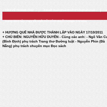
TRỞ VỀ TRANG CHỦ
|
Email: huongquenha2023@gmail.com
|
Trang Web này chạy tốt nhất trên trình duyệt Google Chrome
+ HƯƠNG QUÊ NHÀ ĐƯỢC THÀNH LẬP VÀO NGÀY 17/10/2011
+ CHỦ BIÊN: NGUYỄN HỮU DUYÊN - Cùng các anh: - Ngô Văn C
(Bình Định) phụ trách Trang thơ Đường luật - Nguyễn Phin (Đà
Nẵng) phụ trách chuyên mục Đọc sách