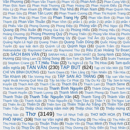
Văn Phương
(16)
Phan Anh
(12)
Phạm Văn Thạnh
(1)
Phạm Vũ
(1)
Phan Cung Việt
(1
Phan Đức Nam
(1)
Phan Hoài Thương
(1)
Phan Hoàng
(2)
Phan Huỳnh Điểu
(1)
Pha
Phan Mai Thư Nhã
(6)
Phan Nam
(20)
Hữu Lý
(1)
Phan Khanh
(2)
Phan Quỳnh Nh
Phan Tấn Lược
(6)
(1)
Phan Sửu
(1)
Phan Thanh Cương
(2)
Phan Thị Huỳnh Trang
(2
Phan Trang Hy
(25)
Phan Tiên Phát
(1)
Phan Tình
(1)
Phan Văn Bình
(1)
Phan Vă
Phan Văn Thuần
(3)
Thạnh
(1)
Phan Vĩnh
(1)
phần 1
(1)
phần 2
(1)
phần 3
(1)
phần 
Phỏng vấn
(7)
Ph
(1)
Phiêu Vân
(1)
Phong Dương
(2)
Phong Điệp
(1)
Phú Ngọc
(1)
Quang
(3)
Phú Xuân
(8)
Phùng Hiếu
(10)
Phùng Gia Lộc
(1)
Phùng Hiệu
(1)
Phùn
Phùng Phương Quý
(7)
Hoàng Chương
(1)
Phụng Thiên
(1)
Phùng Văn Khai
(1)
Phướ
Phương Phương
(10)
Phương Uy
(5)
Vũ
(1)
Quan Thế Âm
(1)
Quảng Ngọc
(1
Quang Tuấn Dũng
(9)
Quảng Ngôn Lê Ngữ
(1)
Quang Thám
(1)
Quốc Hùng
(2)
Quố
Quỳnh Nga
(16)
Tuyên
(1)
quy luật dịch
(1)
Quỳnh Lệ
(1)
Quỳnh Trâm
(1)
Raso
Rêu (Cao Hoàng Từ Đoan
Helmandollar
(1)
Raymond Carver
(1)
Raymond Thư
(1)
SÁCH BẠN VĂN
(71)
(13)
Song Ninh
(11)
Sôn
SARAH HALL
(1)
SINH NHẬT
(1)
Hương
(11)
Sông Song
(8)
Sơn Trần
(15)
Sông Lam
(1)
Sơn Tịnh
(2)
Sruthi Thekkia
T.T.Hiếu Thảo
(22)
Tạ Thị Hoa
(14)
Tam quố
(1)
Stephen Crane
(1)
Tạ Nghi Lễ
(1)
TẢN VĂN
(230)
TẠP BÚT
(624)
diễn nghĩa
(4)
TẠ
Tạp chí Văn Mới
(1)
CHÍ VN BÌNH DƯƠNG
(11)
Tashi Dawa
(1)
Tâm Lãng
(1)
Tâm Nhiên
(2)
Tấn Hòa
(1
TẬP SAN ÁO TRẮNG
(39)
Tần Khánh
(4)
Tân Vương Huy
(1)
Tập san Văn họ
nghệ thuật Hương Quê Nhà
(1)
Tây bá hầu Cơ Phát
(1)
Tây Du Ký
(1)
Tây Sơn bi hùn
Thạch Đà
(7)
Thạch Sene
(5
truyện
(2)
Thạch Anh
(2)
Thạch Cầu
(1)
Thạch Lam
(1)
Thanh Bình Nguyên
(27)
Thái An Khánh
(2)
Thái Hoà
(1)
Thành Dũng
(1)
Thanh Hả
Thanh Minh
(4)
(1)
Thanh Huyền
(2)
Thanh Lương
(2)
Thanh Phong
(1)
Thanh Sơn
(1
Thanh Trắc Nguyễn Văn
(42)
Thanh Thảo
(3)
Thanh Tùng
(7)
Thành Văn
(3
Thạnh Văn
(1)
Thanh Xuân
(2)
Thảo Nguyễn
(1)
Thâm Tâm
(1)
Thần Y
(1)
Thi Ngọc La
Thiên Di
(5)
Thiên Thần Áo Trắng
(7)
Thiên Tôn
(10
(1)
Thiên Ân
(1)
Thiên Sơn
(1)
Thiệp chúc mừng năm mới
(4)
Thiệp chúc Tết
(3)
Thiệp mừng
(3
Thiên Trần
(1)
Thơ
(3149)
TH
THƠ MỜI HOẠ
(7)
Thông báo
(1)
Thơ Lê Nhựt Triết
(1)
PHỔ NHẠC
(106)
Thời sự Văn nghệ
(6)
Thu Dung
(3)
Thu Hằng
(1)
Thu Hiền
(1
Thuận Thảo
(8)
Thục Minh
(7)
Thuỳ Anh
(13
Thu Hoài
(1)
Thu Nga
(1)
Thuận Yến
(1)
Thụy Du
(3)
Thuỵ Du
(1)
Thuỳ Dương
(1)
Thùy Dương
(1)
Thủy Điền
(1)
Thuỳ Nhân
(1