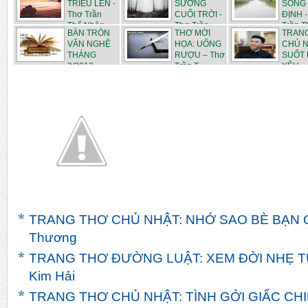
TRIỀU LÊN -
SƯƠNG
SÔNG 
Thơ Trần
CUỐI TRỜI -
ĐỊNH -
Thế Nhân
Thơ Trần ...
Trần Th
BÀN TRÒN
THƠ MỜI
TRAN
VĂN NGHỆ
HỌA: UỐNG
CHỦ N
THÁNG
RƯỢU – Thơ
SUỐT 
2/2013
Trần T...
YÊU -..
TRANG THƠ CHỦ NHẬT: NHỚ SAO BÈ BẠN Q
Thương
TRANG THƠ ĐƯỜNG LUẬT: XEM ĐỜI NHẸ TỰ
Kim Hải
TRANG THƠ CHỦ NHẬT: TÌNH GỞI GIẤC CHI