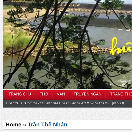
TRANG CHỦ
THƠ
VĂN
TRUYỆN NGẮN
TRANG TH
+ SỰ YÊU THƯƠNG LUÔN LÀM CHO CON NGƯỜI HẠNH PHÚC (N.H.D)
Home »
Trần Thế Nhân