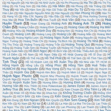
Hạ Thi
(3)
(1)
Hà Nguyên
(2)
Hà Nhi
(1)
Hà Nhữ Uyên
(2)
Hà Phi Phượng
(1)
Hà Thị Th
Hải Miên
(3)
Hả
Hằng
(1)
Hà Tùng Sơn
(1)
Hải Điểu
(1)
Hải Phong
(2)
Hải Thăng
(1)
Thuỵ
(6)
Hàn Du Tử
(17)
Hải Yến
(2)
Hàm Sơn
(1)
Hàn Dã Thảo
(2)
Hàn Hữu Yên
(1
Hàn Phong Vũ
(19)
Hàn Lâm
(1)
Hãn Nguyên Nguyễn Nhã
(1)
Hàn Nguyệt
(1)
Hàn Tí
(1)
Hạng Vũ
(1)
Hậu Cốc Ngang
(1)
Hậu Đậu
(1)
Hiếu Dũng
(1)
Hoa Hướng Dương
(1
Hoà
Hoa Tím Buồn
(4)
Hoà Văn
(10)
Hoa Mai
(2)
Hoa Tuyết
(2)
Hoa Xuyến Chi
(1)
Huyền Thanh
(53)
Hoàng Anh 79
(26)
Hoàn
Hoàng Anh
(6)
Hoan Giang
(1)
Chẩm
(53)
Hoàng Giao
(4)
Hoàng Hạ Miê
Hoàng Chẫm
(1)
Hoàng Đình Quang
(2)
(6)
Hoàng Khánh Duy
(5)
Hoàng Hữu
(1)
Hoàng Kim
(1)
Hoàng Kim Chi
(1)
Hoàng Ki
Hoàng Linh
(6)
Hoàng Lộc
(8)
Oanh
(2)
Hoàng Long
(2)
Hoàng Mẫn
(1)
Hoàng Min
Hoàng Ngọc Xuân
(4)
Tường
(2)
Hoàng Nghĩa Lược
(1)
Hoàng Nguyên
(1)
Hoàng Ph
Hoàng Thị Nhã
(8)
Ngọc Tường
(1)
Hoàng Thảo Chi
(1)
Hoàng Thị Bích Hà
(1)
Hoàn
Hoàng Trọng Quý
(9)
Thị Thu Thủy
(2)
Hoàng Trang
(1)
Hoàng Trần
(1)
Hoàng Trọn
thắng
(1)
Hoàng Tuấn Sơn
(1)
Hoàng Tuyên
(2)
Hoàng Vũ Thuật
(1)
Hoàng Xuân Hiến
(1
Hồ Bích Ngọc
(4)
Hoàng Xuân Niên
(1)
Hồ Bích Vân
(2)
Hồ Đắc Thiếu Anh
(1)
Hồ Hải
(2
H
Hồ Lê Diêm
(1)
Hồ Nam
(1)
Hồ Ngọc Diệp
(1)
Hồ Nhật Quang
(1)
Hồ Sĩ Duy
(1)
H
Thanh Ngân
(10)
Hồ Thế Phất
(3)
Hồ Thế Hà
(2)
Hồ Thế Sinh
(1)
Hồ Tĩnh Tâm
(1)
Tịnh Thuỷ
(21)
Hồ Xuân Thu
(3)
Hồ Vũ Khánh Linh
(1)
Hội Nhà văn TP. HCM
(1
Hồng Hạnh
(3)
Hồng Phúc
(8)
Hồng Tâm
(10)
Huệ Triệu
(3
Hồng Liễu
(1)
HUMICHI
(5)
Huy Nguyên
(15)
Huy Vọng
(17)
Huy Vũ
(1)
Huyết Kiệt
(1)
Huỳnh D
Huỳnh Gia
(18)
Thảo
(1)
Huỳnh Kim Bửu
(1)
Huỳnh Minh Lệ
(2)
Huỳnh Ngọc Nga
(1
Huỳnh Ngọc Phước
(29)
Huỳnh Như Phương
(1)
Huỳnh Thanh Lan
(1)
Huỳnh Th
Quỳnh Nga
(1)
Huỳnh Thúy Thúy
(1)
Huỳnh Văn Diệu
(1)
Huỳnh Văn Mỹ
(1)
Huỳnh Vă
Huỳnh Xuân Sơn
(3)
Hương Đình
(4)
Yên
(1)
Hương Đêm
(1)
Hương Quê Nhà
(1
Hương Văn
(6)
James Dylan
(4)
Hửu Thỉnh
(1)
Irina Polianxkaia
(1)
James Joyce
(1
Jeffrey Thai
(9)
Jerry Thu Trà
(7)
Kha Tiệm Ly
(4)
Kai Hoàng
(1)
Kate Chopin
(1)
Kh
Khổng Trường Chiến
(3)
Xuân
(1)
Khán Võ
(2)
Khảo Mai
(1)
khoa học
(1)
Khổng Vĩn
Kiến Giang
(12)
Kim Chuôn
Nguyên
(1)
KỊCH BẢN
(1)
Kiên Giang
(1)
Kiều Huệ
(1)
Kim Sơn Giang
(22)
(4)
Kim Ngoan
(15)
Kim Tiết
(10
Kim Dung
(2)
Kim Quyên
(1)
Ký sự
(14)
Kim Yến
(1)
Kỳ Nam
(2)
Lã Bố
(1)
La Hán
(1)
La Mai Thi Gia
(1)
Lạc Thảo
(1
Lam Giang
(3)
Lãng D
Lại Ngọc Thư
(1)
Lan Anh
(1)
Lan Phương
(1)
Lan Thanh
(1)
Lâm Trú
(6)
Lâm Bích Thuỷ
(8)
Lâm Cẩm Ái
(3)
Lâm Hạ
(11)
Lâm Huy Nhuận
(1)