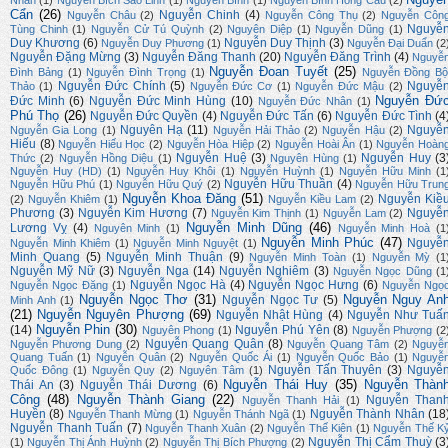
Nhân
(1)
Nguyễn Bích Sao Linh
(1)
Nguyễn Bình
(1)
Nguyễn Bính Hồng Cầu
(2)
Cẩn
(26)
Nguyễn Chinh
(4)
Nguyễn Châu
(2)
Nguyễn Công Thụ
(2)
Nguyễn Côn
Nguyễ
Tùng Chinh
(1)
Nguyễn Cử Tú Quỳnh
(2)
Nguyên Diệp
(1)
Nguyễn Dũng
(1)
Duy Khương
(6)
Nguyễn Duy Thịnh
(3)
Nguyễn Duy Phương
(1)
Nguyễn Đại Duẩn
(2
Nguyễn Đặng Mừng
(3)
Nguyễn Đăng Thanh
(20)
Nguyễn Đăng Trình
(4)
Nguyễ
Nguyễn Đoan Tuyết
(25)
Đình Bảng
(1)
Nguyễn Đình Trọng
(1)
Nguyễn Đồng Bộ
Nguyễn Đức Chính
(5)
Nguyễ
Thảo
(1)
Nguyễn Đức Cơ
(1)
Nguyễn Đức Mậu
(2)
Nguyễn Đứ
Đức Minh
(6)
Nguyễn Đức Minh Hùng
(10)
Nguyễn Đức Nhân
(1)
Phú Thọ
(26)
Nguyễn Đức Quyền
(4)
Nguyễn Đức Tấn
(6)
Nguyễn Đức Tình
(4
Nguyên Hạ
(11)
Nguyễ
Nguyễn Gia Long
(1)
Nguyễn Hải Thảo
(2)
Nguyễn Hậu
(2)
Hiếu
(8)
Nguyễn Hiếu Học
(2)
Nguyễn Hòa Hiệp
(2)
Nguyễn Hoài Ân
(1)
Nguyễn Hoàn
Nguyễn Huệ
(3)
Nguyễn Huy
(3
Thức
(2)
Nguyễn Hồng Diệu
(1)
Nguyên Hùng
(1)
Nguyễn Huy (HD)
(1)
Nguyễn Huy Khôi
(1)
Nguyễn Huỳnh
(1)
Nguyễn Hữu Minh
(1
Nguyễn Hữu Thuần
(4)
Nguyễn Hữu Phú
(1)
Nguyễn Hữu Quý
(2)
Nguyễn Hữu Trun
Nguyễn Khoa Đăng
(51)
Nguyễn Kiề
(2)
Nguyễn Khiêm
(1)
Nguyễn Kiều Lam
(2)
Phương
(3)
Nguyễn Kim Hương
(7)
Nguyễ
Nguyễn Kim Thịnh
(1)
Nguyễn Lam
(2)
Nguyễn Minh Dũng
(46)
Lương Vỵ
(4)
Nguyên Minh
(1)
Nguyễn Minh Hoà
(1
Nguyễn Minh Phúc
(47)
Nguyễ
Nguyễn Minh Khiêm
(1)
Nguyễn Minh Nguyệt
(1)
Minh Quang
(5)
Nguyễn Minh Thuận
(9)
Nguyễn Minh Toàn
(1)
Nguyễn Mỳ
(1
Nguyễn Mỹ Nữ
(3)
Nguyễn Nga
(14)
Nguyễn Nghiêm
(3)
Nguyễn Ngọc Dũng
(1
Nguyễn Ngọc Hà
(4)
Nguyễn Ngọc Hưng
(6)
Nguyễn Ngọc Đặng
(1)
Nguyễn Ngọ
Nguyễn Ngọc Thơ
(31)
Nguyễn Nguy An
Nguyễn Ngọc Tư
(5)
Minh Anh
(1)
(21)
Nguyễn Nguyên Phượng
(69)
Nguyễn Nhật Hùng
(4)
Nguyễn Như Tuấ
Nguyễn Phin
(30)
(14)
Nguyễn Phú Yên
(8)
Nguyên Phong
(1)
Nguyễn Phượng
(2
Nguyễn Quang Quân
(8)
Nguyễn Phương Dung
(2)
Nguyễn Quang Tâm
(2)
Nguyễ
Quang Tuấn
(1)
Nguyễn Quân
(2)
Nguyễn Quốc Ái
(1)
Nguyễn Quốc Bảo
(1)
Nguyễ
Nguyễn Tấn Thuyên
(3)
Nguyễ
Quốc Đông
(1)
Nguyễn Quy
(2)
Nguyên Tâm
(1)
Nguyễn Thái Huy
(35)
Nguyễn Thàn
Thái An
(3)
Nguyễn Thái Dương
(6)
Công
(48)
Nguyễn Thành Giang
(22)
Nguyễn Than
Nguyễn Thanh Hải
(1)
Huyền
(8)
Nguyễn Thành Nhân
(18
Nguyễn Thanh Mừng
(1)
Nguyễn Thánh Ngã
(1)
Nguyễn Thanh Tuấn
(7)
Nguyễn Thanh Xuân
(2)
Nguyễn Thế Kiên
(1)
Nguyễn Thế K
Nguyễn Thị Cẩm Thuỳ
(3
(1)
Nguyễn Thị Ánh Huỳnh
(2)
Nguyễn Thị Bích Phượng
(2)