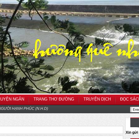
RUYỆN NGẮN
TRANG THƠ ĐƯỜNG
TRUYỆN DỊCH
ĐỌC SÁC
GƯỜI HẠNH PHÚC (N.H.D)
Xin gử