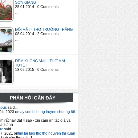
SƠN GIANG
25.01.2014 - 0 Comments
…
ĐÔI MẮT - THƠ TRƯỜNG THẮNG
08.04.2014 - 2 Comments
…
ĐÊM KHÔNG ANH - THƠ MAI
TUYẾT
18.02.2015 - 6 Comments
…
PHẢN HỒI GẦN ĐÂY
mous
said...
04, 2023 on
tay son bi hung truyen chuong 66
m rất hay đạt 4 sao - xin cảm ơn tác giả và
át hành
ức
said...
7, 2021 on
tim lai tuoi tho tho nguyen thi xuan
 kính yêu thời cấp 1