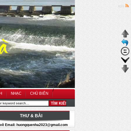
RSS
/
H
NHẠC
CHỦ BIÊN
THƯ & BÀI
i về Email: huongquenha2023@gmail.com