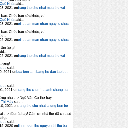
Quê Nhà
said...
03, 2021 on
trang tho chu nhat mua thu vat
bạn. Chúc bạn sức khỏe, vui!
Quê Nhà
said...
03, 2021 on
oi ieutan man nhan ngay to chuc
bạn. Chúc bạn sức khỏe, vui!
id...
02, 2021 on
oi ieutan man nhan ngay to chuc
 ấm áp ạ!
id...
02, 2021 on
trang tho chu nhat mua thu vat
tượng!
mous
said...
9, 2021 on
bua iem tam bang ho dan tap but
mous
said...
1, 2021 on
trang tho chu nhat anh chang hai
ừng nhà thơ Ngô Văn Cư thơ hay
 Thị Mây
said...
10, 2021 on
trang tho chu nhat ta ung ben bo
ài thơ đều rất hay! Cám ơn nhà thơ đã chia sẻ
 đẹp.
mous
said...
15, 2020 on
tinh muon tho nguyen thi thu ba