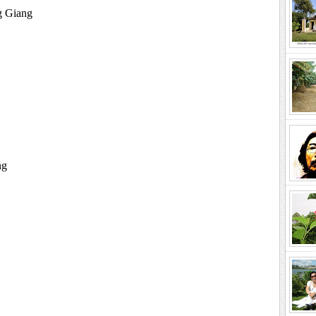
g Giang
ng