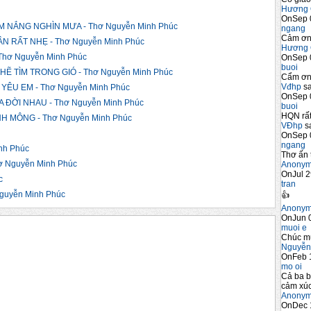
Hương 
OnSep 
 NẮNG NGHÌN MƯA - Thơ Nguyễn Minh Phúc
ngang
Cảm ơn 
 RẤT NHẸ - Thơ Nguyễn Minh Phúc
Hương 
hơ Nguyễn Minh Phúc
OnSep 
buoi
Ẽ TÌM TRONG GIÓ - Thơ Nguyễn Minh Phúc
Cẩm ơn 
Vđhp
sa
ÊU EM - Thơ Nguyễn Minh Phúc
OnSep 
 ĐỜI NHAU - Thơ Nguyễn Minh Phúc
buoi
HQN rất
 MÔNG - Thơ Nguyễn Minh Phúc
VĐhp
sa
OnSep 
ngang
nh Phúc
Thơ ấn 
 Nguyễn Minh Phúc
Anony
OnJul 2
c
tran
guyễn Minh Phúc
👍
Anony
OnJun 0
muoi e
Chúc m
Nguyễn
OnFeb 
mo oi
Cả ba b
cảm xúc
Anony
OnDec 