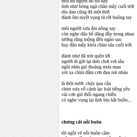
thôi thì người đó tôi đây
tình như bóng ngã chân mây cuối trời
díu dan cũng đã một thời
đành ôm tuyệt vọng rã rời buông tay
môi người xưa ấm nồng say
còn nghe dâu bể dâng đầy trong nhau
tưởng rằng mộng đến ngàn sau
hay đâu mây khói chìm sâu cuối trời
đành như đã trót quên lời
người đi gửi lại tình chơi vơi sầu
ngồi nhìn gió thoảng mưa mau
xót xa chìm đắm cơn đau nát nhàu
là thôi nước chảy qua cầu
chim xưa vỗ cánh lạc loài tiếng yêu
vài cơn gió thổi ngang chiều
có nghe vọng lại tình hiu hắt buồn...
chưng cất nỗi buồn
tôi ngồi vẽ nỗi buồn câm