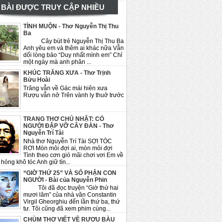
BÀI ĐƯỢC TRUY CẬP NHIỀU
TÌNH MUỘN - Thơ Nguyễn Thị Thu
Ba
Cây bút trẻ Nguyễn Thị Thu Ba
Anh yêu em và thêm ai khác nữa Vẫn
dối lòng bảo “Duy nhất mình em” Chỉ
một ngày mà anh phân ...
KHÚC TRĂNG XƯA - Thơ Trịnh
Bửu Hoài
Trăng vẫn về Gác mái hiên xưa
Rượu vẫn nở Trên vành ly thuở trước
TRANG THƠ CHỦ NHẬT: CÓ
NGƯỜI ĐẬP VỠ CÂY ĐÀN - Thơ
Nguyễn Trí Tài
Nhà thơ Nguyễn Trí Tài SỢI TÓC
RƠI Mòn mỏi đợi ai, mòn mỏi đợi
Tình theo cơn gió mãi chơi vơi Em về
hỏng khô tóc Anh giữ tìn...
“GIỜ THỨ 25” VÀ SỐ PHẬN CON
NGƯỜI - Bài của Nguyễn Phin
Tôi đã đọc truyện “Giờ thứ hai
mươi lăm” của nhà văn Constantin
Virgil Gheorghiu đến lần thứ ba, thứ
tư. Tôi cũng đã xem phim cùng...
CHÙM THƠ VIẾT VỀ RƯỢU BÀU