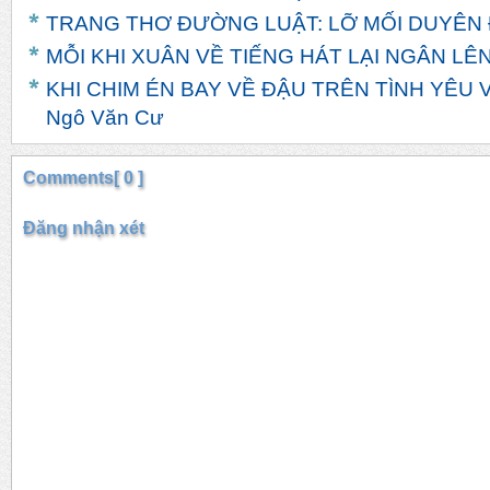
TRANG THƠ ĐƯỜNG LUẬT: LỠ MỐI DUYÊN Đ
MỖI KHI XUÂN VỀ TIẾNG HÁT LẠI NGÂN LÊN 
KHI CHIM ÉN BAY VỀ ĐẬU TRÊN TÌNH YÊU VĨ
Ngô Văn Cư
Comments[ 0 ]
Đăng nhận xét