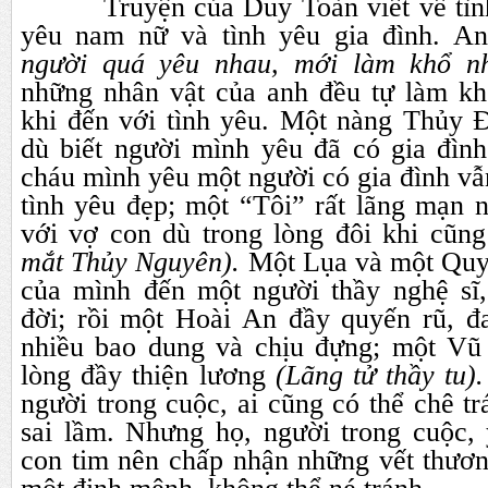
Truyện của Duy Toàn viết về tình
yêu nam nữ và tình yêu gia đình. A
người quá yêu nhau, mới làm khổ n
những nhân vật của anh đều tự làm k
khi đến với tình yêu. Một nàng Thủy
dù biết người mình yêu đã có gia đình
cháu mình yêu một người có gia đình v
tình yêu đẹp; một “Tôi” rất lãng mạn 
với vợ con dù trong lòng đôi khi cũn
mắt Thủy Nguyên).
Một Lụa và một Quyế
của mình đến một người thầy nghệ sĩ,
đời; rồi một Hoài An đầy quyến rũ, 
nhiều bao dung và chịu đựng; một Vũ
lòng đầy thiện lương
(Lãng tử thầy tu)
người trong cuộc, ai cũng có thể chê tr
sai lầm. Nhưng họ, người trong cuộc, 
con tim nên chấp nhận những vết thươn