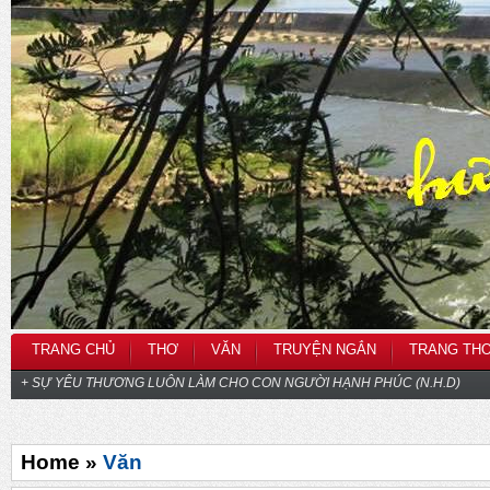
TRANG CHỦ
THƠ
VĂN
TRUYỆN NGẮN
TRANG TH
+ SỰ YÊU THƯƠNG LUÔN LÀM CHO CON NGƯỜI HẠNH PHÚC (N.H.D)
Home »
Văn