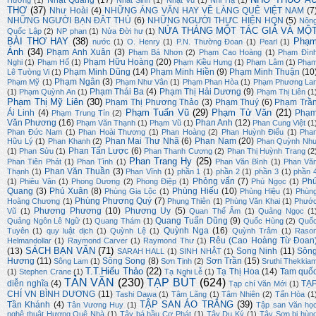
Nhật Quang
(17)
Hương
(1)
Nhất Sinh
(1)
Nhật Vũ
(1)
Nhi Hạ
(1)
THƠ
(37)
Như Hoài
(4)
NHỮNG ÁNG VĂN HAY VỀ LÀNG QUÊ VIỆT NAM
(7
NHỮNG NGƯỜI BẠN ĐÂT THỦ
(6)
NHỮNG NGƯỜI THỰC HIỆN HQN
(5)
Nôn
NỬA THÁNG MỘT TÁC GIẢ VÀ MỘ
Quốc Lập
(2)
NP phan
(1)
Nửa Đời hư
(1)
BÀI THƠ HAY
(38)
Phạ
nước
(1)
O. Henry
(1)
P.N. Thường Đoan
(1)
Pearl
(1)
Ánh
(34)
Phạm Anh Xuân
(3)
Phạm Bá Nhơn
(2)
Phạm Cao Hoàng
(1)
Phạm Đìn
Phạm Hữu Hoàng
(20)
Nghi
(1)
Phạm Hổ
(1)
Phạm Kiều Hưng
(1)
Phạm Lâm
(1)
Phạ
Phạm Minh Dũng
(14)
Phạm Minh Hiền
(9)
Phạm Minh Thuận
(10
Lê Tường Vi
(1)
Phạm Ngân
(3)
Phạm Mỹ
(1)
Phạm Như Vân
(1)
Phạm Phan Hòa
(1)
Phạm Phương La
Phạm Thái Ba
(4)
Phạm Thị Hải Dương
(9)
(1)
Phạm Quỳnh An
(1)
Phạm Thị Liên
(1
Phạm Thị Mỹ Liên
(30)
Phạm Thị Phương Thảo
(3)
Phạm Thuý
(6)
Phạm Trầ
Phạm Tuấn Vũ
(29)
Phạm Tử Văn
(21)
Ái Linh
(4)
Phạ
Phạm Trung Tín
(2)
Văn Phương
(16)
Phan Anh
(12)
Phạm Văn Thạnh
(1)
Phạm Vũ
(1)
Phan Cung Việt
(1
Phan Đức Nam
(1)
Phan Hoài Thương
(1)
Phan Hoàng
(2)
Phan Huỳnh Điểu
(1)
Pha
Phan Mai Thư Nhã
(6)
Phan Nam
(20)
Hữu Lý
(1)
Phan Khanh
(2)
Phan Quỳnh Nh
Phan Tấn Lược
(6)
(1)
Phan Sửu
(1)
Phan Thanh Cương
(2)
Phan Thị Huỳnh Trang
(2
Phan Trang Hy
(25)
Phan Tiên Phát
(1)
Phan Tình
(1)
Phan Văn Bình
(1)
Phan Vă
Phan Văn Thuần
(3)
Thạnh
(1)
Phan Vĩnh
(1)
phần 1
(1)
phần 2
(1)
phần 3
(1)
phần 
Phỏng vấn
(7)
Ph
(1)
Phiêu Vân
(1)
Phong Dương
(2)
Phong Điệp
(1)
Phú Ngọc
(1)
Quang
(3)
Phú Xuân
(8)
Phùng Hiếu
(10)
Phùng Gia Lộc
(1)
Phùng Hiệu
(1)
Phùn
Phùng Phương Quý
(7)
Hoàng Chương
(1)
Phụng Thiên
(1)
Phùng Văn Khai
(1)
Phướ
Phương Phương
(10)
Phương Uy
(5)
Vũ
(1)
Quan Thế Âm
(1)
Quảng Ngọc
(1
Quang Tuấn Dũng
(9)
Quảng Ngôn Lê Ngữ
(1)
Quang Thám
(1)
Quốc Hùng
(2)
Quố
Quỳnh Nga
(16)
Tuyên
(1)
quy luật dịch
(1)
Quỳnh Lệ
(1)
Quỳnh Trâm
(1)
Raso
Rêu (Cao Hoàng Từ Đoan
Helmandollar
(1)
Raymond Carver
(1)
Raymond Thư
(1)
SÁCH BẠN VĂN
(71)
(13)
Song Ninh
(11)
Sôn
SARAH HALL
(1)
SINH NHẬT
(1)
Hương
(11)
Sông Song
(8)
Sơn Trần
(15)
Sông Lam
(1)
Sơn Tịnh
(2)
Sruthi Thekkia
T.T.Hiếu Thảo
(22)
Tạ Thị Hoa
(14)
Tam quố
(1)
Stephen Crane
(1)
Tạ Nghi Lễ
(1)
TẢN VĂN
(230)
TẠP BÚT
(624)
diễn nghĩa
(4)
TẠ
Tạp chí Văn Mới
(1)
CHÍ VN BÌNH DƯƠNG
(11)
Tashi Dawa
(1)
Tâm Lãng
(1)
Tâm Nhiên
(2)
Tấn Hòa
(1
TẬP SAN ÁO TRẮNG
(39)
Tần Khánh
(4)
Tân Vương Huy
(1)
Tập san Văn họ
nghệ thuật Hương Quê Nhà
(1)
Tây bá hầu Cơ Phát
(1)
Tây Du Ký
(1)
Tây Sơn bi hùn