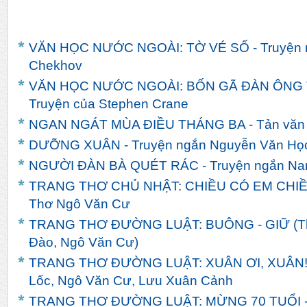
VĂN HỌC NƯỚC NGOÀI: TỜ VÉ SỐ - Truyện n
Chekhov
VĂN HỌC NƯỚC NGOÀI: BỐN GÃ ĐÀN ÔNG
Truyện của Stephen Crane
NGAN NGÁT MÙA ĐIỀU THÁNG BA - Tản văn c
DƯỠNG XUÂN - Truyện ngắn Nguyễn Văn Họ
NGƯỜI ĐÀN BÀ QUÉT RÁC - Truyện ngắn Na
TRANG THƠ CHỦ NHẬT: CHIỀU CÓ EM CHIỀ
Thơ Ngô Văn Cư
TRANG THƠ ĐƯỜNG LUẬT: BUÔNG - GIỮ (Th
Đào, Ngô Văn Cư)
TRANG THƠ ĐƯỜNG LUẬT: XUÂN ƠI, XUÂN! -
Lốc, Ngô Văn Cư, Lưu Xuân Cảnh
TRANG THƠ ĐƯỜNG LUẬT: MỪNG 70 TUỔI -