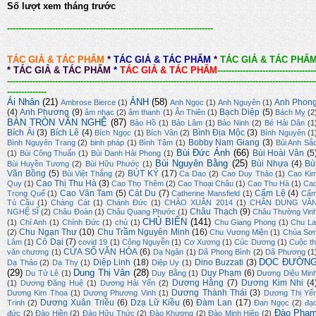
Số lượt xem tháng trước
-------------------------------------------------------------------------
TÁC GIẢ & TÁC PHẨM
*
TÁC GIẢ & TÁC PHẨM
*
TÁC GIẢ & TÁC PHẨ
*
TÁC GIẢ & TÁC PHẨM
*
TÁC GIẢ & TÁC PHẨM
-----------------------------------
-------------------------------------------------------------------------------------------------------------
--------------
Ái Nhân
(21)
ẢNH
(58)
Anh Phon
Ambrose Bierce
(1)
Anh Ngọc
(1)
Anh Nguyên
(1)
(4)
Anh Phương
(9)
Bạch Diệp
(5)
âm nhạc
(2)
âm thanh
(1)
Ân Thiên
(1)
Bách Mỵ
(2
BÀN TRÒN VĂN NGHỆ
(87)
Bảo Hồ
(1)
Bảo Lâm
(1)
Bảo Ninh
(2)
Bé Hải Dân
(1
Bích Ái
(3)
Bích Lê
(4)
Bình Địa Mộc
(3)
Bích Ngọc
(1)
Bích Vân
(2)
Bình Nguyên
(1
Bobby Nam Giang
(3)
Bình Nguyên Trang
(2)
binh pháp
(1)
Bình Tâm
(1)
Bùi Anh Sắ
Bùi Đức Ánh
(66)
Bùi Hoài Vân
(5
(1)
Bùi Công Thuấn
(1)
Bùi Danh Hải Phong
(1)
Bùi Nguyên Bằng
(25)
Bùi Nhựa
(4)
Bù
Bùi Huyền Tương
(2)
Bùi Hữu Phước
(1)
Văn Bồng
(5)
BÚT KÝ
(17)
Bùi Việt Thắng
(2)
Ca Dao
(2)
Cao Duy Thảo
(1)
Cao Ki
Cao Thị Thu Hà
(3)
Quy
(1)
Cao Thọ Thêm
(2)
Cao Thoại Châu
(1)
Cao Thu Hà
(1)
Ca
Cao Văn Tam
(5)
Cát Du
(7)
Cẩm Lệ
(4)
Trọng Quế
(1)
Catherine Mansfield
(1)
Cẩ
Tú Cầu
(1)
Chàng Cát
(1)
Chánh Đức
(1)
CHÀO XUÂN 2014
(1)
CHÂN DUNG VĂ
Châu Thạch
(9)
NGHỆ SĨ
(2)
Châu Đoàn
(1)
Châu Quang Phước
(1)
Châu Thường Vin
CHỦ BIÊN
(141)
(1)
Chí Anh
(1)
Chính Đức
(1)
chủ
(1)
Chu Giang Phong
(1)
Chu La
Chu Ngạn Thư
(10)
Chu Trầm Nguyên Minh
(16)
(2)
Chu Vương Miện
(1)
Chúa Sơ
Cỏ Dại
(7)
Lâm
(1)
covid 19
(1)
Công Nguyễn
(1)
Cơ Xương
(1)
Cúc Dương
(1)
Cuộc th
CỬA SỔ VĂN HÓA
(6)
văn chương
(1)
Dạ Ngân
(1)
Dã Phong Bình
(2)
Dã Phương
(1
DỌC ĐƯỜN
Diệp Linh
(18)
Dino Buzzati
(3)
Dạ Thảo
(2)
Dạ Thy
(1)
Diệp Uy
(1)
(29)
Dung Thị Vân
(28)
Duy Phạm
(6)
Du Tử Lê
(1)
Duy Bằng
(1)
Dương Diệu Min
Dương Hằng
(7)
Dương Kim Nhi
(4
(1)
Dương Đăng Huệ
(1)
Dương Hải Yến
(2)
Dương Thành Thái
(3)
Dương Kim Thoa
(1)
Dương Phương Vinh
(1)
Dương Thị Yế
Dương Xuân Triều
(6)
Dzạ Lữ Kiều
(6)
Đàm Lan
(17)
Trinh
(2)
Đan Ngọc
(2)
đạ
Đào Phạ
đức
(2)
Đào Hiền
(2)
Đào Hữu Thức
(2)
Đào Khương
(2)
Đào Minh Hiệp
(2)