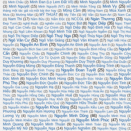
Minh Đan (Lọ Lem Đất Võ)
(6)
Minh Nguyên
(15)
Minh Nguyễ
(1)
Minh Châu
(2)
Minh Vy
(25)
(3)
Minh Nguyệt
(15)
Minh Nguyệt (NT)
(1)
Minh Nhân Tông
(1)
Mỗ
Mộng Cầm
(8)
Mùa Xanh
(3
tháng một tác giả và một bài thơ hay
(2)
Mộng Nam
(1)
MỸ THUẬT
(6)
Mưa
(1)
Mường Mán
(1)
My Tiên
(1)
Mỹ Vân
(1)
Nam Art
(2)
Nam Ca
Ngàn Thương
(33)
Nam Thi
(17)
NCCGL
(4)
(1)
Năm Bửu
(1)
Nấm Độc
(1)
Ngà
Ngọc Diệp
(35)
Ngọc Bút
(8)
Đẹp Tươi
(1)
nghệ thuật.
(1)
nghiên cứu
(1)
Ngọc Thịn
Ngô Diệp
(6)
Ngô Đình Hải
(7)
(1)
Ngô Càn Chiểu
(1)
Ngô Cự Chính
(2)
Ngô Hồn
Ngô Minh Trãi
(3)
Nhung
(1)
Ngô Liêm Khoan
(1)
Ngô Nguyên Ngiễm
(1)
Ngô Thị Ho
Ngô Thuý Nga
(30)
Ngô Thị Ngọc Diệp
(10)
Ngô Thúy Nga
(16)
Ngô Thy Họ
(1)
Ngô Văn Cư
(52)
(7)
Ngô Văn Giảng
(11)
Ngô Văn Khanh
(17)
Ngô Viết Hòa
(2
Nguyễn An Bình
(70)
Nguyễn An Đình
(4)
Nguyễn
(1)
Nguyễn Ánh 9
(1)
Nguyễn B
Nguyê
Nhân
(1)
Nguyễn Bích Sao Linh
(1)
Nguyễn Bình
(1)
Nguyễn Bính Hồng Cầu
(2)
Cẩn
(26)
Nguyễn Chinh
(4)
Nguyễn Châu
(2)
Nguyễn Công Thụ
(2)
Nguyễn Côn
Nguyễ
Tùng Chinh
(1)
Nguyễn Cử Tú Quỳnh
(2)
Nguyên Diệp
(1)
Nguyễn Dũng
(1)
Duy Khương
(6)
Nguyễn Duy Thịnh
(3)
Nguyễn Duy Phương
(1)
Nguyễn Đại Duẩn
(2
Nguyễn Đặng Mừng
(3)
Nguyễn Đăng Thanh
(20)
Nguyễn Đăng Trình
(4)
Nguyễ
Nguyễn Đoan Tuyết
(25)
Đình Bảng
(1)
Nguyễn Đình Trọng
(1)
Nguyễn Đồng Bộ
Nguyễn Đức Chính
(5)
Nguyễ
Thảo
(1)
Nguyễn Đức Cơ
(1)
Nguyễn Đức Mậu
(2)
Nguyễn Đứ
Đức Minh
(6)
Nguyễn Đức Minh Hùng
(10)
Nguyễn Đức Nhân
(1)
Phú Thọ
(26)
Nguyễn Đức Quyền
(4)
Nguyễn Đức Tấn
(6)
Nguyễn Đức Tình
(4
Nguyên Hạ
(11)
Nguyễ
Nguyễn Gia Long
(1)
Nguyễn Hải Thảo
(2)
Nguyễn Hậu
(2)
Hiếu
(8)
Nguyễn Hiếu Học
(2)
Nguyễn Hòa Hiệp
(2)
Nguyễn Hoài Ân
(1)
Nguyễn Hoàn
Nguyễn Huệ
(3)
Nguyễn Huy
(3
Thức
(2)
Nguyễn Hồng Diệu
(1)
Nguyên Hùng
(1)
Nguyễn Huy (HD)
(1)
Nguyễn Huy Khôi
(1)
Nguyễn Huỳnh
(1)
Nguyễn Hữu Minh
(1
Nguyễn Hữu Thuần
(4)
Nguyễn Hữu Phú
(1)
Nguyễn Hữu Quý
(2)
Nguyễn Hữu Trun
Nguyễn Khoa Đăng
(51)
Nguyễn Kiề
(2)
Nguyễn Khiêm
(1)
Nguyễn Kiều Lam
(2)
Phương
(3)
Nguyễn Kim Hương
(7)
Nguyễ
Nguyễn Kim Thịnh
(1)
Nguyễn Lam
(2)
Nguyễn Minh Dũng
(46)
Lương Vỵ
(4)
Nguyên Minh
(1)
Nguyễn Minh Hoà
(1
Nguyễn Minh Phúc
(47)
Nguyễ
Nguyễn Minh Khiêm
(1)
Nguyễn Minh Nguyệt
(1)
Minh Quang
(5)
Nguyễn Minh Thuận
(9)
Nguyễn Minh Toàn
(1)
Nguyễn Mỳ
(1
Nguyễn Mỹ Nữ
(3)
Nguyễn Nga
(14)
Nguyễn Nghiêm
(3)
Nguyễn Ngọc Dũng
(1