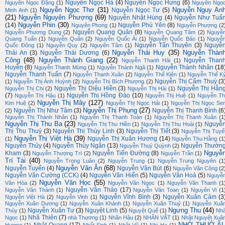
Nguyễn Ngọc Hà
(4)
Nguyễn Ngọc Hưng
(6)
Nguyễn Ngọc Đặng
(1)
Nguyễn Ngọ
Nguyễn Ngọc Thơ
(31)
Nguyễn Nguy An
Nguyễn Ngọc Tư
(5)
Minh Anh
(1)
(21)
Nguyễn Nguyên Phượng
(69)
Nguyễn Nhật Hùng
(4)
Nguyễn Như Tuấ
Nguyễn Phin
(30)
(14)
Nguyễn Phú Yên
(8)
Nguyên Phong
(1)
Nguyễn Phượng
(2
Nguyễn Quang Quân
(8)
Nguyễn Phương Dung
(2)
Nguyễn Quang Tâm
(2)
Nguyễ
Quang Tuấn
(1)
Nguyễn Quân
(2)
Nguyễn Quốc Ái
(1)
Nguyễn Quốc Bảo
(1)
Nguyễ
Nguyễn Tấn Thuyên
(3)
Nguyễ
Quốc Đông
(1)
Nguyễn Quy
(2)
Nguyên Tâm
(1)
Nguyễn Thái Huy
(35)
Nguyễn Thàn
Thái An
(3)
Nguyễn Thái Dương
(6)
Công
(48)
Nguyễn Thành Giang
(22)
Nguyễn Than
Nguyễn Thanh Hải
(1)
Huyền
(8)
Nguyễn Thành Nhân
(18
Nguyễn Thanh Mừng
(1)
Nguyễn Thánh Ngã
(1)
Nguyễn Thanh Tuấn
(7)
Nguyễn Thanh Xuân
(2)
Nguyễn Thế Kiên
(1)
Nguyễn Thế K
Nguyễn Thị Cẩm Thuỳ
(3
(1)
Nguyễn Thị Ánh Huỳnh
(2)
Nguyễn Thị Bích Phượng
(2)
Nguyễn Thị Diệu Hiền
(3)
Nguyễn Thị Hằn
Nguyễn Thị Chi
(2)
Nguyễn Thị Hải
(1)
(7)
Nguyễn Thị Hồng Đào
(10)
Nguyễn Thị Hậu
(1)
Nguyễn Thị Huệ
(1)
Nguyễn Th
Nguyễn Thị Mây
(127)
Kim Huệ
(2)
Nguyễn Thị Ngọc Hải
(1)
Nguyễn Thị Ngọc Se
Nguyễn Thị Phụng
(27)
Nguyễn Thị Như Tâm
(3)
Nguyễn Thị Thanh Bình
(6
(2)
Nguyễn Thị Thành Nhân
(1)
Nguyễn Thị Thanh Toàn
(1)
Nguyễn Thị Thanh Xuân
(1
Nguyễn Thị Thu Ba
(23)
Nguyễ
Nguyễn Thị Thu Hiền
(1)
Nguyễn Thị Thu Hoài
(1)
Thị Thu Thuý
(3)
Nguyễn Thị Thùy Linh
(3)
Nguyễn Thị Tiết
(3)
Nguyễn Thị Tuyế
Nguyễn Thị Việt Hà
(39)
Nguyễn Thị Xuân Hương
(14)
(1)
Nguyễn Thu Hằng
(1
Nguyễn Thủy
(4)
Nguyễn Thúy Ngân
(13)
Nguyễn Thườn
Nguyễn Thuý Quỳnh
(2)
Nguyễ
Kham
(3)
Nguyễn Tiến Đường
(8)
Nguyễn Thượng Trí
(2)
Nguyễn Trần
(1)
Trí Tài
(40)
Nguyễn Trọng Luân
(2)
Nguyễn Trung
(1)
Nguyễn Trung Nguyên
(1
Nguyễn Văn Ân
(68)
Nguyễn Tuyển
(4)
Nguyễn Văn Bút
(6)
Nguyễn Văn Công
(2
Nguyễn Văn Cường (CCK)
(4)
Nguyễn Văn Hiến
(5)
Nguyễn Văn Hoà
(5)
Nguyễ
Nguyễn Văn Học
(55)
Văn Hòa
(2)
Nguyễn Văn Ngọc
(1)
Nguyễn Văn Thanh
(1
Nguyễn Văn Thảo
(17)
Nguyễn Văn Thành
(1)
Nguyễn Văn Toan
(1)
Nguyên Vi
(1
Nguyễn Vĩnh Bình
(3)
Nguyễn Xuân Cảm
(3
Nguyễn Việt Hà
(2)
Nguyễn Vinh
(1)
Nguyễn Xuân Dương
(1)
Nguyễn Xuân Khánh
(1)
Nguyễn Xuân Thuỷ
(1)
Nguyễn Xuâ
Ngưng Thu
(44)
Nguyễn Xuân Tư
(3)
Nguyệt Linh
(5)
Thủy
(1)
Nguyệt Quế
(1)
Nh
Nhã Thiên
(7)
Ngọc
(1)
nhà Thương
(1)
Nhân Hậu
(2)
NHÂN VẬT
(1)
Nhật Nguyệt Xuâ
NHỚ THUỞ Ấ