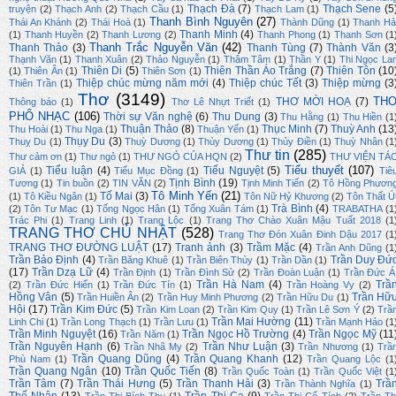
Thạch Đà
(7)
Thạch Sene
(5
truyện
(2)
Thạch Anh
(2)
Thạch Cầu
(1)
Thạch Lam
(1)
Thanh Bình Nguyên
(27)
Thái An Khánh
(2)
Thái Hoà
(1)
Thành Dũng
(1)
Thanh Hả
Thanh Minh
(4)
(1)
Thanh Huyền
(2)
Thanh Lương
(2)
Thanh Phong
(1)
Thanh Sơn
(1
Thanh Trắc Nguyễn Văn
(42)
Thanh Thảo
(3)
Thanh Tùng
(7)
Thành Văn
(3
Thạnh Văn
(1)
Thanh Xuân
(2)
Thảo Nguyễn
(1)
Thâm Tâm
(1)
Thần Y
(1)
Thi Ngọc La
Thiên Di
(5)
Thiên Thần Áo Trắng
(7)
Thiên Tôn
(10
(1)
Thiên Ân
(1)
Thiên Sơn
(1)
Thiệp chúc mừng năm mới
(4)
Thiệp chúc Tết
(3)
Thiệp mừng
(3
Thiên Trần
(1)
Thơ
(3149)
TH
THƠ MỜI HOẠ
(7)
Thông báo
(1)
Thơ Lê Nhựt Triết
(1)
PHỔ NHẠC
(106)
Thời sự Văn nghệ
(6)
Thu Dung
(3)
Thu Hằng
(1)
Thu Hiền
(1
Thuận Thảo
(8)
Thục Minh
(7)
Thuỳ Anh
(13
Thu Hoài
(1)
Thu Nga
(1)
Thuận Yến
(1)
Thụy Du
(3)
Thuỵ Du
(1)
Thuỳ Dương
(1)
Thùy Dương
(1)
Thủy Điền
(1)
Thuỳ Nhân
(1
Thư tin
(285)
Thư cảm ơn
(1)
Thư ngỏ
(1)
THƯ NGỎ CỦA HQN
(2)
THƯ VIỆN TÁ
Tiểu thuyết
(107)
Tiểu luận
(4)
Tiểu Nguyệt
(5)
GIẢ
(1)
Tiểu Mục Đồng
(1)
Tiê
Tịnh Bình
(19)
Tương
(1)
Tin buồn
(2)
TIN VĂN
(2)
Tịnh Minh Tiến
(2)
Tô Hồng Phươn
Tô Minh Yến
(21)
Tố Mai
(3)
(1)
Tô Kiều Ngân
(1)
Tôn Nữ Hỷ Khương
(2)
Tôn Thất Ú
Trà Bình
(4)
(2)
Tôn Tư Mạc
(1)
Tống Ngọc Hân
(1)
Tống Xuân Tám
(1)
TRABATHA
(1
Trác Phi
(1)
Trang Linh
(1)
Trang Lộc
(1)
Trang Thơ Chào Xuân Mậu Tuất 2018
(1
TRANG THƠ CHỦ NHẬT
(528)
Trang Thơ Đón Xuân Đinh Dậu 2017
(1
TRANG THƠ ĐƯỜNG LUẬT
(17)
Tranh ảnh
(3)
Trầm Mặc
(4)
Trần Anh Dũng
(1
Trần Bảo Định
(4)
Trần Duy Đứ
Trần Băng Khuê
(1)
Trần Biên Thùy
(1)
Trần Dần
(1)
(17)
Trần Dzạ Lữ
(4)
Trần Định
(1)
Trần Đình Sử
(2)
Trần Đoàn Luận
(1)
Trần Đức Á
Trần Hà Nam
(4)
Trầ
(2)
Trần Đức Hiển
(1)
Trần Đức Tín
(1)
Trần Hoàng Vy
(2)
Hồng Vân
(5)
Trần Hữ
Trần Huiền Ân
(2)
Trần Huy Minh Phương
(2)
Trần Hữu Du
(1)
Hội
(17)
Trần Kim Đức
(5)
Trần Kim Loan
(2)
Trần Kim Quy
(1)
Trần Lê Sơn Ý
(2)
Trầ
Trần Mai Hường
(11)
Linh Chi
(1)
Trần Long Thạch
(1)
Trần Lưu
(1)
Trần Mạnh Hảo
(1
Trần Minh Nguyệt
(16)
Trần Ngọc Hồ Trường
(4)
Trần Ngọc Mỹ
(11
Trần Năm
(1)
Trần Nguyên Hạnh
(6)
Trần Như Luận
(3)
Trần Nhã My
(2)
Trần Nhương
(1)
Trầ
Trần Quang Dũng
(4)
Trần Quang Khanh
(12)
Phù Nam
(1)
Trần Quang Lộc
(1
Trần Quang Ngân
(10)
Trần Quốc Tiến
(8)
Trần Quốc Toàn
(1)
Trần Quốc Việt
(1
Trần Tâm
(7)
Trần Thái Hưng
(5)
Trần Thanh Hải
(3)
Trầ
Trần Thành Nghĩa
(1)