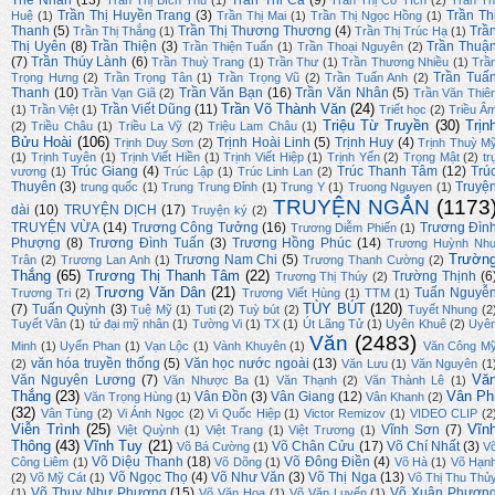
Thế Nhân
(13)
Trần Thi Ca
(9)
Trần Thị Bích Thu
(1)
Trần Thị Cổ Tích
(2)
Trần Th
Trần Thị Huyền Trang
(3)
Trần Th
Huệ
(1)
Trần Thị Mai
(1)
Trần Thị Ngọc Hồng
(1)
Thanh
(5)
Trần Thị Thương Thương
(4)
Trầ
Trần Thị Thắng
(1)
Trần Thị Trúc Hạ
(1)
Thị Uyên
(8)
Trần Thiện
(3)
Trần Thuậ
Trần Thiện Tuấn
(1)
Trần Thoại Nguyên
(2)
(7)
Trần Thúy Lành
(6)
Trần Thuỳ Trang
(1)
Trần Thư
(1)
Trần Thương Nhiều
(1)
Trầ
Trần Tuấ
Trọng Hưng
(2)
Trần Trọng Tân
(1)
Trần Trọng Vũ
(2)
Trần Tuấn Anh
(2)
Thanh
(10)
Trần Văn Bạn
(16)
Trần Văn Nhân
(5)
Trần Vạn Giã
(2)
Trần Văn Thiê
Trần Võ Thành Văn
(24)
Trần Viết Dũng
(11)
(1)
Trần Việt
(1)
Triết học
(2)
Triều Â
Triệu Từ Truyền
(30)
Trịn
(2)
Triều Châu
(1)
Triều La Vỹ
(2)
Triệu Lam Châu
(1)
Bửu Hoài
(106)
Trịnh Hoài Linh
(5)
Trịnh Huy
(4)
Trịnh Duy Sơn
(2)
Trịnh Thuỳ M
(1)
Trịnh Tuyên
(1)
Trịnh Viết Hiền
(1)
Trịnh Viết Hiệp
(1)
Trịnh Yến
(2)
Trọng Mật
(2)
tr
Trúc Giang
(4)
Trúc Thanh Tâm
(12)
Trú
vương
(1)
Trúc Lập
(1)
Trúc Linh Lan
(2)
Thuyên
(3)
Truyệ
trung quốc
(1)
Trung Trung Đỉnh
(1)
Trung Y
(1)
Truong Nguyen
(1)
TRUYỆN NGẮN
(1173
dài
(10)
TRUYỆN DỊCH
(17)
Truyện ký
(2)
TRUYỆN VỪA
(14)
Trương Công Tưởng
(16)
Trương Đìn
Trương Diễm Phiến
(1)
Phượng
(8)
Trương Đình Tuấn
(3)
Trương Hồng Phúc
(14)
Trương Huỳnh Nh
Trườn
Trương Nam Chi
(5)
Trân
(2)
Trương Lan Anh
(1)
Trương Thanh Cường
(2)
Thắng
(65)
Trương Thị Thanh Tâm
(22)
Trường Thịnh
(6
Trương Thị Thúy
(2)
Trương Văn Dân
(21)
Tuấn Nguyễ
Trương Tri
(2)
Trương Viết Hùng
(1)
TTM
(1)
TÙY BÚT
(120)
(7)
Tuấn Quỳnh
(3)
Tuệ Mỹ
(1)
Tuti
(2)
Tuỳ bút
(2)
Tuyết Nhung
(2
Tuyết Vân
(1)
tứ đại mỹ nhân
(1)
Tường Vi
(1)
TX
(1)
Út Lãng Tử
(1)
Uyên Khuê
(2)
Uyê
Văn
(2483)
Minh
(1)
Uyển Phan
(1)
Vạn Lộc
(1)
Vành Khuyên
(1)
Văn Công M
văn hóa truyền thống
(5)
Văn học nước ngoài
(13)
(2)
Văn Lưu
(1)
Văn Nguyên
(1
Vă
Văn Nguyên Lương
(7)
Văn Nhược Ba
(1)
Văn Thạnh
(2)
Văn Thành Lê
(1)
Thắng
(23)
Vân Ph
Vân Đồn
(3)
Vân Giang
(12)
Văn Trọng Hùng
(1)
Vân Khanh
(2)
(32)
Vân Tùng
(2)
Vi Ánh Ngọc
(2)
Vi Quốc Hiệp
(1)
Victor Remizov
(1)
VIDEO CLIP
(2
Viễn Trình
(25)
Vĩn
Vĩnh Sơn
(7)
Việt Quỳnh
(1)
Việt Trang
(1)
Việt Trương
(1)
Thông
(43)
Vĩnh Tuy
(21)
Võ Chân Cửu
(17)
Võ Chí Nhất
(3)
Võ Bá Cường
(1)
V
Võ Diệu Thanh
(18)
Võ Đông Điền
(4)
Công Liêm
(1)
Võ Dõng
(1)
Võ Hà
(1)
Võ Hạn
Võ Ngọc Thọ
(4)
Võ Như Văn
(3)
Võ Thị Nga
(13)
(2)
Võ Mỹ Cát
(1)
Võ Thị Thu Thủ
Võ Thuỵ Như Phương
(15)
Võ Xuân Phươn
(1)
Võ Văn Hoa
(1)
Võ Văn Luyến
(1)