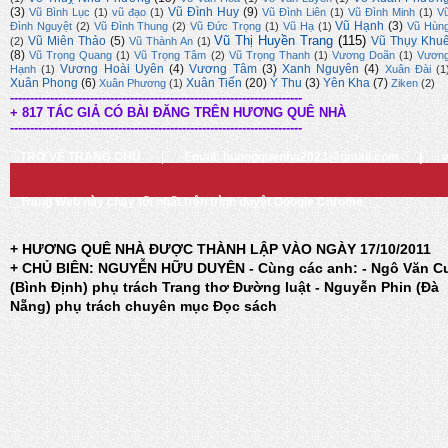
(3)
Vũ Đình Huy
(9)
Vũ Bình Lục
(1)
vũ đạo
(1)
Vũ Đình Liên
(1)
Vũ Đình Minh
(1)
V
Vũ Hạnh
(3)
Đình Nguyệt
(2)
Vũ Đình Thung
(2)
Vũ Đức Trọng
(1)
Vũ Hạ
(1)
Vũ Hùn
Vũ Thị Huyền Trang
(115)
Vũ Miên Thảo
(5)
Vũ Thụy Khu
(2)
Vũ Thành An
(1)
(8)
Vũ Trọng Quang
(1)
Vũ Trọng Tâm
(2)
Vũ Trọng Thanh
(1)
Vương Doãn
(1)
Vươn
Vương Hoài Uyên
(4)
Vương Tâm
(3)
Xanh Nguyên
(4)
Hạnh
(1)
Xuân Đài
(1
Xuân Phong
(6)
Xuân Tiến
(20)
Ý Thu
(3)
Yên Kha
(7)
Xuân Phương
(1)
Ziken
(2)
-------------------------------------------------------------------------
+ 817 TÁC GIẢ CÓ BÀI ĐĂNG TRÊN HƯƠNG QUÊ NHÀ
-------------------------------------------------------------------------
TRỞ VỀ TRANG CHỦ
|
Email: huongquenha2023@gmail.com
|
Trang Web này chạy tốt nhất trên trình duyệt Google Chrome
+ HƯƠNG QUÊ NHÀ ĐƯỢC THÀNH LẬP VÀO NGÀY 17/10/2011
+ CHỦ BIÊN: NGUYỄN HỮU DUYÊN - Cùng các anh: - Ngô Văn C
(Bình Định) phụ trách Trang thơ Đường luật - Nguyễn Phin (Đà
Nẵng) phụ trách chuyên mục Đọc sách