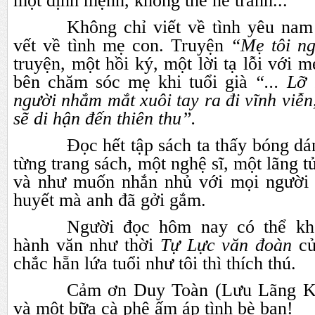
một định mệnh, không thể né tránh...
Không chỉ viết về tình yêu na
vết về tình mẹ con. Truyện
“Mẹ tôi n
truyện, một hồi ký, một lời tạ lỗi với 
bên chăm sóc mẹ khi tuổi già
“... Lỡ
người nhắm mắt xuôi tay ra đi vĩnh viễn
sẽ di hận đến thiên thu”.
Đọc hết tập sách ta thấy bóng dá
từng trang sách, một nghệ sĩ, một lãng t
và như muốn nhắn nhủ với mọi người 
huyết mà anh đã gởi gắm.
Người đọc hôm nay có thể k
hành văn như thời
Tự Lực văn đoàn
c
chắc hẵn lứa tuổi như tôi thì thích thú.
Cảm ơn Duy Toàn (Lưu Lãng Kh
và một bữa cà phê ấm áp tình bè bạn!