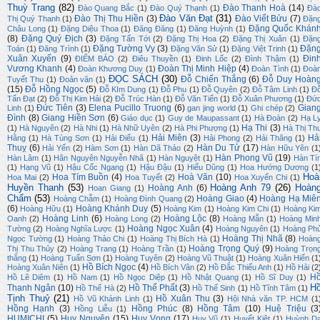
Thuỳ Trang
(82)
Đào Thanh Hoà
(14)
Đào Quang Bắc
(1)
Đào Quý Thạnh
(1)
Đà
Đào Văn Đạt
(31)
Đào Thị Thu Hiền
(3)
Đào Viết Bửu
(7)
Thị Quý Thanh
(1)
Đặn
Đặng Quốc Khán
Châu Long
(1)
Đặng Diệu Thoa
(1)
Đăng Đăng
(1)
Đăng Huỳnh
(1)
(8)
Đặng Quý Địch
(3)
Đặng Tấn Tới
(2)
Đặng Thị Hoa
(2)
Đặng Thị Xuân
(1)
Đặn
Đặng Tường Vy
(3)
Đặn
Toán
(1)
Đăng Trình
(1)
Đặng Văn Sử
(1)
Đặng Việt Trinh
(1)
Xuân Xuyến
(9)
Đin
ĐIỂM BÁO
(2)
Điêu Thuyền
(1)
Đinh Lốc
(2)
Đình Thậm
(1)
Vương Khanh
(4)
Đoàn Thị Minh Hiệp
(4)
Đoàn Khương Duy
(1)
Đoàn Tình
(1)
Đoà
ĐỌC SÁCH
(30)
Đỗ Chiến Thắng
(6)
Đỗ Duy Hoàn
Tuyết Thu
(1)
Đoản văn
(1)
(15)
Đỗ Hồng Ngọc
(5)
Đỗ KIm Dung
(1)
Đỗ Phu
(1)
Đỗ Quyên
(2)
Đỗ Tâm Linh
(1)
Đ
Tấn Đạt
(2)
Đỗ Thị Kim Hải
(2)
Đỗ Trúc Hàn
(1)
Đỗ Văn Tiến
(1)
Đỗ Xuân Phương
(1)
Đứ
Đức Tiên
(3)
Elena Pucillo Truong
(6)
Gian
Linh
(1)
gan jing world
(1)
Ghi chép
(2)
Đình
(8)
Giang Hiền Sơn
(6)
Giáo dục
(1)
Guy de Maupassant
(1)
Hà Đoàn
(2)
Hạ L
Hạ Thi
(3)
(1)
Hà Nguyên
(2)
Hà Nhi
(1)
Hà Nhữ Uyên
(2)
Hà Phi Phượng
(1)
Hà Thị Th
Hải Miên
(3)
Hả
Hằng
(1)
Hà Tùng Sơn
(1)
Hải Điểu
(1)
Hải Phong
(2)
Hải Thăng
(1)
Thuỵ
(6)
Hàn Du Tử
(17)
Hải Yến
(2)
Hàm Sơn
(1)
Hàn Dã Thảo
(2)
Hàn Hữu Yên
(1
Hàn Phong Vũ
(19)
Hàn Lâm
(1)
Hãn Nguyên Nguyễn Nhã
(1)
Hàn Nguyệt
(1)
Hàn Tí
(1)
Hạng Vũ
(1)
Hậu Cốc Ngang
(1)
Hậu Đậu
(1)
Hiếu Dũng
(1)
Hoa Hướng Dương
(1
Hoà
Hoa Tím Buồn
(4)
Hoà Văn
(10)
Hoa Mai
(2)
Hoa Tuyết
(2)
Hoa Xuyến Chi
(1)
Huyền Thanh
(53)
Hoàng Anh 79
(26)
Hoàn
Hoàng Anh
(6)
Hoan Giang
(1)
Chẩm
(53)
Hoàng Giao
(4)
Hoàng Hạ Miê
Hoàng Chẫm
(1)
Hoàng Đình Quang
(2)
(6)
Hoàng Khánh Duy
(5)
Hoàng Hữu
(1)
Hoàng Kim
(1)
Hoàng Kim Chi
(1)
Hoàng Ki
Hoàng Linh
(6)
Hoàng Lộc
(8)
Oanh
(2)
Hoàng Long
(2)
Hoàng Mẫn
(1)
Hoàng Min
Hoàng Ngọc Xuân
(4)
Tường
(2)
Hoàng Nghĩa Lược
(1)
Hoàng Nguyên
(1)
Hoàng Ph
Hoàng Thị Nhã
(8)
Ngọc Tường
(1)
Hoàng Thảo Chi
(1)
Hoàng Thị Bích Hà
(1)
Hoàn
Hoàng Trọng Quý
(9)
Thị Thu Thủy
(2)
Hoàng Trang
(1)
Hoàng Trần
(1)
Hoàng Trọn
thắng
(1)
Hoàng Tuấn Sơn
(1)
Hoàng Tuyên
(2)
Hoàng Vũ Thuật
(1)
Hoàng Xuân Hiến
(1
Hồ Bích Ngọc
(4)
Hoàng Xuân Niên
(1)
Hồ Bích Vân
(2)
Hồ Đắc Thiếu Anh
(1)
Hồ Hải
(2
H
Hồ Lê Diêm
(1)
Hồ Nam
(1)
Hồ Ngọc Diệp
(1)
Hồ Nhật Quang
(1)
Hồ Sĩ Duy
(1)
H
Thanh Ngân
(10)
Hồ Thế Phất
(3)
Hồ Thế Hà
(2)
Hồ Thế Sinh
(1)
Hồ Tĩnh Tâm
(1)
Tịnh Thuỷ
(21)
Hồ Xuân Thu
(3)
Hồ Vũ Khánh Linh
(1)
Hội Nhà văn TP. HCM
(1
Hồng Hạnh
(3)
Hồng Phúc
(8)
Hồng Tâm
(10)
Huệ Triệu
(3
Hồng Liễu
(1)
HUMICHI
(5)
Huy Nguyên
(15)
Huy Vọng
(17)
Huy Vũ
(1)
Huyết Kiệt
(1)
Huỳnh D