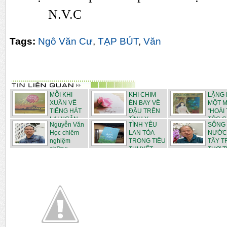
N.V.C
Tags:
Ngô Văn Cư
,
TẠP BÚT
,
Văn
MỖI KHI
KHI CHIM
LẶNG 
XUÂN VỀ
ÉN BAY VỀ
MỘT M
TIẾNG HÁT
ĐẬU TRÊN
“HOÀI
LẠI NGÂN...
TÌNH Y...
TÓC GI
Nguyễn Văn
TÌNH YÊU
SÔNG
Học chiêm
LAN TỎA
NƯỚC
nghiệm
TRONG TIỂU
TÂY 
những ...
THUYẾT ...
THƠ 
N...