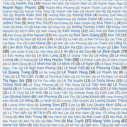
Huỳnh Gia
(18)
Thảo
(1)
Huỳnh Kim Bửu
(1)
Huỳnh Minh Lệ
(2)
Huỳnh Ngọc Nga
(1
Huỳnh Ngọc Phước
(29)
Huỳnh Như Phương
(1)
Huỳnh Thanh Lan
(1)
Huỳnh Th
Quỳnh Nga
(1)
Huỳnh Thúy Thúy
(1)
Huỳnh Văn Diệu
(1)
Huỳnh Văn Mỹ
(1)
Huỳnh Vă
Huỳnh Xuân Sơn
(3)
Hương Đình
(4)
Yên
(1)
Hương Đêm
(1)
Hương Quê Nhà
(1
Hương Văn
(6)
James Dylan
(4)
Hửu Thỉnh
(1)
Irina Polianxkaia
(1)
James Joyce
(1
Jeffrey Thai
(9)
Jerry Thu Trà
(7)
Kha Tiệm Ly
(4)
Kai Hoàng
(1)
Kate Chopin
(1)
Kh
Khổng Trường Chiến
(3)
Xuân
(1)
Khán Võ
(2)
Khảo Mai
(1)
khoa học
(1)
Khổng Vĩn
Kiến Giang
(12)
Kim Chuôn
Nguyên
(1)
KỊCH BẢN
(1)
Kiên Giang
(1)
Kiều Huệ
(1)
Kim Sơn Giang
(22)
(4)
Kim Ngoan
(15)
Kim Tiết
(10
Kim Dung
(2)
Kim Quyên
(1)
Ký sự
(14)
Kim Yến
(1)
Kỳ Nam
(2)
Lã Bố
(1)
La Hán
(1)
La Mai Thi Gia
(1)
Lạc Thảo
(1
Lam Giang
(3)
Lãng D
Lại Ngọc Thư
(1)
Lan Anh
(1)
Lan Phương
(1)
Lan Thanh
(1)
Lâm Trú
(6)
Lâm Bích Thuỷ
(8)
Lâm Cẩm Ái
(3)
Lâm Hạ
(11)
Lâm Huy Nhuận
(1)
(30)
Lê Đình Danh
(79
Lê Ân
(5)
Lê Bá Duy
(9)
Lâm Xuân Vi
(1)
Lâu Văn Mua
(1)
Lê Đức Lang
(13)
Lệ Hằng
(3)
Lê Hoà
Lê Đức Hoàng Vân
(1)
Lê Giang Trần
(1)
Lê Hứa Huyền Trân
(39)
Lương
(4)
Lê Hoàng
(2)
Lê Khánh Luận
(1)
Lê Minh Chán
Lê Minh Hải
(3)
Lê Minh Vũ
(3)
Lê Ngân
(3)
(1)
Lê Minh Dung
(2)
Lê Ngọc Phái
(1)
L
Lê Phương Châu
(30
Lê Ngũ Nam Phong
(11)
Lê Nhựt Triết
(8)
Ngọc Trác
(1)
Lê Quang Trạng
(23)
Lê Thanh Hùng
(34)
Lê Thanh My
(8)
Lê Sa Long
(2)
L
L
Lê Thị Cẩm Tú
(6)
Thấu
(1)
Lê Thị Hồng Thắm
(1)
Lê Thị Kim
(1)
Lê Thị Ngọc Lệ
(1)
Thị Ngọc Nữ
(33)
Lê Thị Xuyên
(13)
Lê Thiếu Nhơn
(15)
L
Lê Thị Thu Hiền
(1)
Thống Nhất
(6)
Lê Tiến Mợi
(6)
Lê Trọn
Lê Thụy Phương
(2)
Lê Tiến Dũng
(1)
Nghĩa
(3)
Lê Tuân
(4)
Lê Văn Hiếu
(12)
Lê Văn Ngă
Lê Trung Hiếu
(1)
Lê Uyên
(1)
(3)
Lê Vinh
(4)
Linh Lan
(7)
Lin
Lê Vi Thuỷ
(1)
Lê Xuân Tiến
(1)
Lindsay Polak
(1)
Lan (Quảng Nam)
(8)
Linh Phương
(3)
Long Khánh
(4)
Linh Thy
(2)
Long Vương
(1
Lữ Hồng
(3)
Lương Duyên Thắn
luân hồi
(1)
Lư Nhất Vũ
(1)
Lương Cẩm Quyên
(1)
Lương Sơn
(27)
(3)
Lưu Ly
(6)
Lưu Quang Minh
(15)
Lương Đình Khoa
(1)
Lư
Lý Khánh Vinh
(15)
Thành Tựu
(1)
Lưu Thị Mười
(2)
Lưu Xuân Cảnh
(2)
Lý Thành Lon
M.T.N.H
(7)
(1)
Lý Thời Miễn
(1)
Mã Nhị Lan
(1)
Mạc Minh
(2)
Mạc Tố Hồng
(1)
Mạ
Mai Đức Trung
(6)
Mai Loan
(12)
Tường
(2)
Mai Hạnh
(1)
Mai Kiệm
(1)
Mai Nhật
(2
Mai Tuyết
(37)
Mang Viên Long
(63
Mai Thìn
(3)
Mai Thanh
(1)
Mai Thị Vân
(1)
Marie Hải Miên
(4)
Mẫu Đơn
(1)
Mèo Con
(1)
Mi Thu
(1)
Miên Đức Thắng
(2)
Miên Lin