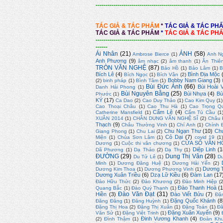
----------------------------------------------------------------
TÁC GIẢ & TÁC PHẨM
*
TÁC GIẢ & TÁC PH
TÁC GIẢ & TÁC PHẨM
*
TÁC GIẢ & TÁC PH
----------------------------------------------------------------
------
Ái Nhân
(21)
ẢNH
(58)
Ambrose Bierce
(1)
Anh N
Anh Phương
(9)
âm nhạc
(2)
âm thanh
(1)
Ân Thiê
TRÒN VĂN NGHỆ
(87)
Bảo Hồ
(1)
Bảo Lâm
(1)
B
Bích Lê
(4)
Bình Địa Mộc
Bích Ngọc
(1)
Bích Vân
(2)
Bobby Nam Giang
(3)
(2)
binh pháp
(1)
Bình Tâm
(1)
Bùi Đức Ánh
(66)
Bùi Hoài 
Danh Hải Phong
(1)
Bùi Nguyên Bằng
(25)
Bùi Nhựa
(4)
Bù
Phước
(1)
KÝ
(17)
Ca Dao
(2)
Cao Duy Thảo
(1)
Cao Kim Quy
(1)
Cao Thoại Châu
(1)
Cao Thu Hà
(1)
Cao Trọng Q
Cẩm Lệ
(4)
Catherine Mansfield
(1)
Cẩm Tú Cầu
(1
XUÂN 2014
(1)
CHÂN DUNG VĂN NGHỆ SĨ
(2)
Châu 
Thạch
(9)
Châu Thường Vinh
(1)
Chí Anh
(1)
Chính 
Chu Ngạn Thư
(10)
Ch
Giang Phong
(1)
Chu Lai
(2)
Cỏ Dại
(7)
Miện
(1)
Chúa Sơn Lâm
(1)
covid 19
(1
CỬA SỔ VĂN H
Dương
(1)
Cuộc thi văn chương
(1)
Diệp Linh
(1
Dã Phương
(1)
Dạ Thảo
(2)
Dạ Thy
(1)
ĐƯỜNG
(29)
Dung Thị Vân
(28)
Du Tử Lê
(1)
D
Minh
(1)
Dương Đăng Huệ
(1)
Dương Hải Yến
(2)
Dương T
Dương Kim Thoa
(1)
Dương Phương Vinh
(1)
Dương Xuân Triều
(6)
Dzạ Lữ Kiều
(6)
Đàm Lan
(17
Đào Hữu Thức
(2)
Đào Khương
(2)
Đào Minh Hiệp
(
Đào Thanh Hoà
(1
Quang Bắc
(1)
Đào Quý Thạnh
(1)
Đào Văn Đạt
(31)
Hiền
(3)
Đào Viết Bửu
(7)
Đặ
Đặng Quốc Khánh
(8
Đăng Đăng
(1)
Đăng Huỳnh
(1)
Đặng Thị Hoa
(2)
Đặng Thị Xuân
(1)
Đặng Toán
(1)
Đă
Đặng Xuân Xuyến
(9)
Văn Sử
(1)
Đặng Việt Trinh
(1)
Đinh Vương Khanh
(4)
(2)
Đình Thậm
(1)
Đoàn Kh