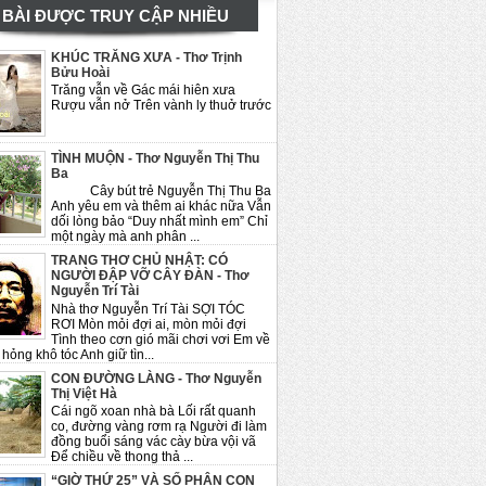
BÀI ĐƯỢC TRUY CẬP NHIỀU
KHÚC TRĂNG XƯA - Thơ Trịnh
Bửu Hoài
Trăng vẫn về Gác mái hiên xưa
Rượu vẫn nở Trên vành ly thuở trước
TÌNH MUỘN - Thơ Nguyễn Thị Thu
Ba
Cây bút trẻ Nguyễn Thị Thu Ba
Anh yêu em và thêm ai khác nữa Vẫn
dối lòng bảo “Duy nhất mình em” Chỉ
một ngày mà anh phân ...
TRANG THƠ CHỦ NHẬT: CÓ
NGƯỜI ĐẬP VỠ CÂY ĐÀN - Thơ
Nguyễn Trí Tài
Nhà thơ Nguyễn Trí Tài SỢI TÓC
RƠI Mòn mỏi đợi ai, mòn mỏi đợi
Tình theo cơn gió mãi chơi vơi Em về
hỏng khô tóc Anh giữ tìn...
CON ĐƯỜNG LÀNG - Thơ Nguyễn
Thị Việt Hà
Cái ngõ xoan nhà bà Lối rất quanh
co, đường vàng rơm rạ Người đi làm
đồng buổi sáng vác cày bừa vội vã
Để chiều về thong thả ...
“GIỜ THỨ 25” VÀ SỐ PHẬN CON