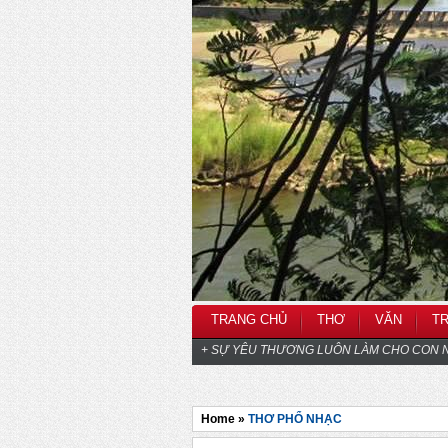
TRANG CHỦ
THƠ
VĂN
T
+ SỰ YÊU THƯƠNG LUÔN LÀM CHO CON N
Home »
THƠ PHỔ NHẠC