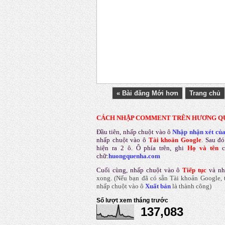
« Bài đăng Mới hơn
Trang chủ
CÁCH NHẬP COMMENT TRÊN HƯƠNG Q
Đầu tiên, nhấp chuột vào ô
Nhập nhận xét củ
nhấp chuột vào ô
Tài khoản Google
.
Sau đó
hiện ra 2 ô. Ô phía trên, ghi
Họ và tên
chữ:
huongquenha.com
Cuối cùng, nhấp chuột vào ô
Tiếp tục
và nh
xong.
(Nếu bạn đã có sẵn Tài khoản Google, t
nhấp chuột vào ô
Xuất bản
là thành công
)
Số lượt xem tháng trước
137,083