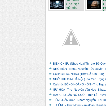
Vào Xuân
B
(Thơ: Ngô
(T
Viết Hòa,
P
nhạc: ...
Ng
BIỂN CHIỀU (Nhạc Hoài Thi, thơ Đỗ Quyên,
NHỚ BIỂN - Nhạc: Nguyễn Hữu Duyên, Th
Ca khúc LẠC NHAU (Thơ: Đỗ Kim Dung -
NHỚ THU XƯA HÀ NỘI (Thơ Cao Trọng Qu
Ca khúc BÓNG HOÀNG HÔN - Thơ Nguyễn
GỬI HOA - Thơ: Nguyễn Văn Học - Nhạc:
HAY CHO LẦN NỞ CUỐI - Thơ: Lê Thụy 
TIẾNG ĐÀN XƯA - Nhạc: Nguyễn Hữu Duyê
TỰ TÌNH - Thơ: Mộng Nam (Đào Thành Ph