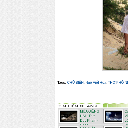
Tags:
CHỦ BIÊN
,
Ngô Viết Hòa
,
THƠ PHỔ N
MÙA GIÊNG
C
HAI - Thơ
V
Duy Phạm -
L
Nhạc...
BA