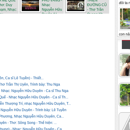
À MẸ QUÊ
PHỐ VẮNG -
THIÊN
...
D...
đôi ta n
hơ: Duy
Nhạc
ĐƯỜNG CŨ
hạm, Nhạc:
Nguyễn Hữu
- Thơ Trần
u...
Duyên (H...
Quang Kh...
con nă
 Ca sĩ Lê Tuyền) - Thiết...
ơ Trần Thị Uyên, Trình bày: Thu Nga
 Nhạc: Nguyễn Hữu Duyên - Ca sĩ Thu Nga
ế - Nhạc Nguyễn Hữu Duyên - Ca sĩ Th...
 Thượng Trí, nhạc Nguyễn Hữu Duyên, T...
 Nguyễn Hữu Duyên - Trình bày: Lê Tuyền
Phương, Nhạc Nguyễn Hữu Duyên, Ca...
n - Thơ: Sông Song - Thể hiện: ...
ụng) - Nhạc: Nguyễn Hữu Duyên - Ca ...