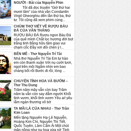
NGƯỜI - Bài của Nguyễn Phin
Tôi đã đọc truyện “Giờ thứ hai
mươi lăm” của nhà văn Constantin
Virgil Gheorghiu đến lần thứ ba, thứ
tư. Tôi cũng đã xem phim cùng...
CHÙM THƠ VIẾT VỀ RƯỢU BÀU
ĐÁ CỦA VĂN THẮNG
RƯỢU BÀU ĐÁ Rượu ngon Bàu Đá
của quê mình Chắt lọc hương đời bọt
trắng tinh Bằng hữu tâm giao vui
chạm cốc Đầy vơi đôi chén ý l...
BẾN MÊ - Thơ Nguyễn Trí Tài
Nhà thơ Nguyễn Trí Tài Em tự hào
em còn thanh xuân Với nụ cười tươi,
ngọt trên môi Ngắm nhìn em bao
chàng bối rối Bước đi rồi, lòng ...
CHUYỆN TÌNH HOA VÀ BƯỚM –
Thơ Thu Dung
Trăm năm mây vẫn còn bay Trăm
năm ta vẫn còn say đắm người Khối
tình vươn, khối tình vươn Yêu ai! yêu
lắm ngàn thương vô bờ
TA MÃI LÀ CỦA NHAU - Thơ Trần
Kim Loan
Mến tặng Nguyên Hạ-Lê Nguyễn,
Hoàng Kim Chi, Nguyễn Thị Tiết,
Quốc Tuyên, Lâm Cẩm Ái Một chút
mặn nồng như nụ hoa vừa nở Tình