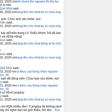
15, 2020 on
tinh muon tho nguyen thi thu ba
ô ơi hihi
Quê Nhà
said...
06, 2020 on
trang tho chu nhat ky uc mua ong
anh. Chúc anh sức khỏe, vui!
Trần
said...
02, 2020 on
trang tho chu nhat ky uc mua ong
 bài viết trên trang Lê Thiếu Nhơn.Trẻ đã làm
 và rất tài năng!
mous
said...
06, 2020 on
trang tho chu nhat tieng ai ho nho
!
mous
said...
06, 2020 on
trang tho chu nhat ky uc mua ong
Quê Nhà
said...
02, 2020 on
ca khuc cay bong nhac nguyen
yen_30
bạn đã động viên. Chúc bạn sức khỏe, vui!
y
said...
01, 2020 on
ca khuc cay bong nhac nguyen
yen_30
t có hồn!Cangduy
y
said...
01, 2020 on
trang tho chu nhat ky uc mua ong
 ơn HQN nhiều lắm ! Cangduy tôi không rành
này chỉ nghe bạn bè giới thiệu, tìm đọc...
Đọc