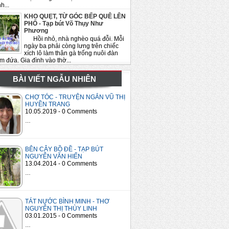
h...
KHO QUẸT, TỪ GÓC BẾP QUÊ LÊN
PHỐ - Tạp bút Võ Thụy Như
Phương
Hồi nhỏ, nhà nghèo quá đỗi. Mỗi
ngày ba phải còng lưng trên chiếc
xích lô làm thân gà trống nuôi đàn
m đứa. Gia đình vào thờ...
BÀI VIẾT NGẪU NHIÊN
CHỢ TÓC - TRUYỆN NGẮN VŨ THỊ
HUYỀN TRANG
10.05.2019 - 0 Comments
…
BÊN CÂY BỒ ĐỀ - TẠP BÚT
NGUYỄN VĂN HIẾN
13.04.2014 - 0 Comments
…
TÁT NƯỚC BÌNH MINH - THƠ
NGUYỄN THỊ THÙY LINH
03.01.2015 - 0 Comments
…