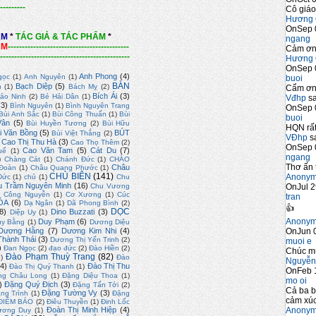
---------
Cô giáo
Hương 
OnSep 
ẨM
*
TÁC GIẢ & TÁC PHẨM
*
ngang
ẨM
-------------------------------------------
Cảm ơn 
----------------------------------------------
Hương 
OnSep 
Anh Phong
(4)
gọc
(1)
Anh Nguyên
(1)
buoi
BÀN
Bạch Diệp
(5)
n
(1)
Bách Mỵ
(2)
Cẩm ơn 
Bích Ái
(3)
ảo Ninh
(2)
Bé Hải Dân
(1)
Vđhp
sa
(3)
Bình Nguyên
(1)
Bình Nguyên Trang
OnSep 
Bùi Anh Sắc
(1)
Bùi Công Thuấn
(1)
Bùi
buoi
Vân
(5)
Bùi Huyền Tương
(2)
Bùi Hữu
HQN rất
i Văn Bồng
(5)
BÚT
Bùi Việt Thắng
(2)
VĐhp
sa
Cao Thị Thu Hà
(3)
Cao Thọ Thêm
(2)
OnSep 
Cao Văn Tam
(5)
Cát Du
(7)
uế
(1)
ngang
)
Chàng Cát
(1)
Chánh Đức
(1)
CHÀO
Thơ ấn 
Châu
Đoàn
(1)
Châu Quang Phước
(1)
CHỦ BIÊN
(141)
Anony
Đức
(1)
chủ
(1)
Chu
u Trầm Nguyên Minh
(16)
OnJul 2
Chu Vương
)
Công Nguyễn
(1)
Cơ Xương
(1)
Cúc
tran
ÓA
(6)
Dạ Ngân
(1)
Dã Phong Bình
(2)
👍
DỌC
8)
Dino Buzzati
(3)
Diệp Uy
(1)
Anony
Duy Phạm
(6)
uy Bằng
(1)
Dương Diệu
OnJun 0
Dương Hằng
(7)
Dương Kim Nhi
(4)
hành Thái
(3)
Dương Thị Yến Trinh
(2)
muoi e
)
Đan Ngọc
(2)
đạo đức
(2)
Đào Hiền
(2)
Chúc m
Đào Phạm Thuỳ Trang
(82)
2)
Đào
Nguyễn
4)
Đào Thị Thu
Đào Thị Quý Thanh
(1)
OnFeb 
ng Châu Long
(1)
Đặng Diệu Thoa
(1)
mo oi
)
Đặng Quý Địch
(3)
Đặng Tấn Tới
(2)
Cả ba b
Đặng Tường Vy
(3)
ng Trình
(1)
Đặng
cảm xúc
ĐIỂM BÁO
(2)
Điêu Thuyền
(1)
Đinh Lốc
Anony
Đoàn Thị Minh Hiệp
(4)
ương Duy
(1)