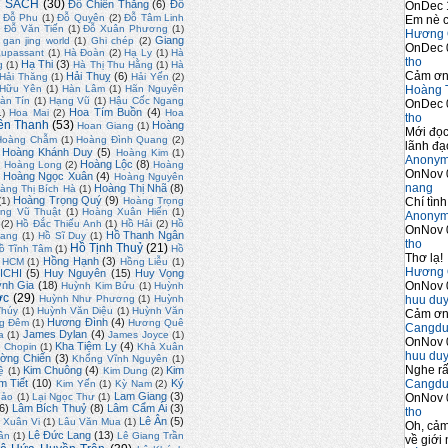
 SÁCH
(30)
Đỗ Chiến Thắng
(6)
Đỗ
OnDec 
Đỗ Phu
(1)
Đỗ Quyên
(2)
Đỗ Tâm Linh
Em nè c
)
Đỗ Văn Tiến
(1)
Đỗ Xuân Phương
(1)
Hương 
Giang
gan jing world
(1)
Ghi chép
(2)
OnDec 
upassant
(1)
Hà Đoàn
(2)
Hạ Ly
(1)
Hà
tho
Hạ Thi
(3)
g
(1)
Hà Thị Thu Hằng
(1)
Hà
Cảm ơn 
Hải Thuỵ
(6)
Hải Thăng
(1)
Hải Yến
(2)
Hoàng 
 Hữu Yên
(1)
Hàn Lâm
(1)
Hãn Nguyên
àn Tín
(1)
Hạng Vũ
(1)
Hậu Cốc Ngang
OnDec 
Hoa Tím Buồn
(4)
1)
Hoa Mai
(2)
Hoa
tho
ền Thanh
(53)
Hoàng
Hoan Giang
(1)
Mới đọc
Hoàng Chẫm
(1)
Hoàng Đình Quang
(2)
lãnh đạo
Hoàng Khánh Duy
(5)
Hoàng Kim
(1)
Anony
)
Hoàng Lộc
(8)
Hoàng Long
(2)
Hoàng
OnNov 
Hoàng Ngọc Xuân
(4)
Hoàng Nguyên
nang
Hoàng Thị Nhã
(8)
àng Thị Bích Hà
(1)
Hoàng Trọng Quý
(9)
Chí tình
(1)
Hoàng Trọng
ng Vũ Thuật
(1)
Hoàng Xuân Hiến
(1)
Anony
(2)
Hồ Đắc Thiếu Anh
(1)
Hồ Hải
(2)
Hồ
OnNov 
Hồ Thanh Ngân
uang
(1)
Hồ Sĩ Duy
(1)
tho
Hồ Tịnh Thuỷ
(21)
ồ Tĩnh Tâm
(1)
Hồ
Thơ lạ!
Hồng Hạnh
(3)
. HCM
(1)
Hồng Liễu
(1)
Hương 
ICHI
(5)
Huy Nguyên
(15)
Huy Vọng
OnNov 
nh Gia
(18)
Huỳnh Kim Bửu
(1)
Huỳnh
ớc
(29)
huu du
Huỳnh Như Phương
(1)
Huỳnh
Thúy
(1)
Huỳnh Văn Diệu
(1)
Huỳnh Văn
Cảm ơn 
Hương Đình
(4)
g Đêm
(1)
Hương Quê
Cangdu
James Dylan
(4)
a
(1)
James Joyce
(1)
OnNov 
Kha Tiệm Ly
(4)
 Chopin
(1)
Khả Xuân
huu du
ờng Chiến
(3)
Khổng Vĩnh Nguyên
(1)
Nghe rấ
Kim Chuông
(4)
Kim
ệ
(1)
Kim Dung
(2)
Cangdu
m Tiết
(10)
Ký
Kim Yến
(1)
Kỳ Nam
(2)
Lam Giang
(3)
OnNov 
hảo
(1)
Lại Ngọc Thư
(1)
6)
Lâm Bích Thuỷ
(8)
Lâm Cẩm Ái
(3)
tho
Lê Ân
(5)
 Xuân Vi
(1)
Lâu Văn Mua
(1)
Oh, cảm
Lê Đức Lang
(13)
ân
(1)
Lê Giang Trần
về giới 