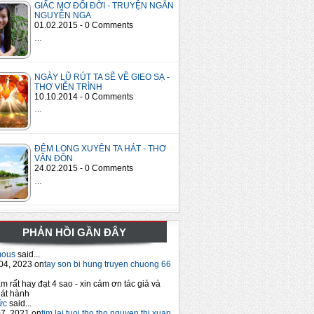
GIẤC MƠ ĐỔI ĐỜI - TRUYỆN NGẮN
NGUYỄN NGA
01.02.2015 - 0 Comments
…
NGÀY LŨ RÚT TA SẼ VỀ GIEO SẠ -
THƠ VIỄN TRÌNH
10.10.2014 - 0 Comments
…
ĐÊM LONG XUYÊN TA HÁT - THƠ
VÂN ĐỒN
24.02.2015 - 0 Comments
…
PHẢN HỒI GẦN ĐÂY
mous
said...
04, 2023 on
tay son bi hung truyen chuong 66
m rất hay đạt 4 sao - xin cảm ơn tác giả và
át hành
ức
said...
7, 2021 on
tim lai tuoi tho tho nguyen thi xuan