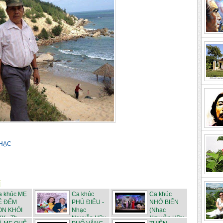
HẠC
a khúc MẸ
Ca khúc
Ca khúc
Ề ĐẾM
PHÙ ĐIÊU -
NHỚ BIỂN
ỌN KHÓI
Nhạc
(Nhạc
Y - Th...
Nguyễn Hữu
Nguyễn Hữu