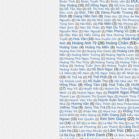
ĐỌC
Đoàn Tình
(1)
Đoàn Tuyết Thu
(1)
Đoản văn
(1)
Duy Hoàng
(15)
Đỗ Hồng Ngọc
(5)
Đỗ KIm Dung
(1)
(1)
Đỗ Tấn Đạt
(2)
Đỗ Thị Kim Hải
(2)
Đỗ Trúc Hàn
(1
Đức Tiên
(3)
Elena Pucillo Truong
(6)
Đức Linh
(1)
Đình
(8)
Giang Hiền Sơn
(6)
Giáo dục
(1)
Guy de Ma
Nguyên
(2)
Hà Nhi
(1)
Hà Nhữ Uyên
(2)
Hà Phi Phượn
Hải Miên
(3)
Tùng Sơn
(1)
Hải Điểu
(1)
Hải Phong
(2)
Hàn Du Tử
(17)
Hàm Sơn
(1)
Hàn Dã Thảo
(2)
Hàn
Hàn Phong Vũ
(19)
Nguyễn Nhã
(1)
Hàn Nguyệt
(1)
H
(1)
Hậu Đậu
(1)
Hiếu Dũng
(1)
Hoa Hướng Dương
(
Hoài Huy
Hoà Văn
(10)
Tuyết
(2)
Hoa Xuyến Chi
(1)
Hoàng Anh 79
(26)
Hoàng Chẩm
(53)
Anh
(6)
Hoàng Giao
(4)
Hoàng Hạ Miên
(6)
Hoàng Hữu
(1)
Hoàng Linh
(6
Hoàng Kim Chi
(1)
Hoàng Kim Oanh
(2)
Mẫn
(1)
Hoàng Minh Tường
(2)
Hoàng Nghĩa Lược
(1)
(1)
Hoàng Phủ Ngọc Tường
(1)
Hoàng Thảo Chi
(1)
Ho
Hoàng Thị Thu Thủy
(2)
Hoàng Trang
(1)
Hoàng Trần
thắng
(1)
Hoàng Tuấn Sơn
(1)
Hoàng Tuyên
(2)
Hoà
Hồ Bích Ngọc
(4)
Hoàng Xuân Niên
(1)
Hồ Bích Vân
Lê Diêm
(1)
Hồ Nam
(1)
Hồ Ngọc Diệp
(1)
Hồ Nhật Q
(10)
Hồ Thế Phất
(3)
Hồ Thế Hà
(2)
Hồ Thế Sinh
(1)
H
Hồ Xuân Thu
(3)
Vũ Khánh Linh
(1)
Hội Nhà văn TP
Hồng Phúc
(8)
Hồng Tâm
(10)
Huệ Triệu
(3)
HUM
(17)
Huỳ
Huy Vũ
(1)
Huyết Kiệt
(1)
Huỳnh Dạ Thảo
(1)
Huỳnh Ngọc Phư
Minh Lệ
(2)
Huỳnh Ngọc Nga
(1)
Thanh Lan
(1)
Huỳnh Thị Quỳnh Nga
(1)
Huỳnh Thúy 
Huỳnh Xuân Sơn
(3)
Mỹ
(1)
Huỳnh Văn Yên
(1)
Hươn
Hương Văn
(6)
Nhà
(1)
Hửu Thỉnh
(1)
Irina Polianxkai
Jeffrey Thai
(9)
Jerry Thu Trà
(7)
Kai Hoàng
(1)
Kate
Khổng Trư
(1)
Khán Võ
(2)
Khảo Mai
(1)
khoa học
(1)
Kiến Giang
(12)
KỊCH BẢN
(1)
Kiên Giang
(1)
Kiều Hu
Kim Sơn Giang
(22)
Ngoan
(15)
Ki
Kim Quyên
(1)
sự
(14)
Lã Bố
(1)
La Hán
(1)
La Mai Thi Gia
(1)
Lạc T
Lãng Du
(
Lan Anh
(1)
Lan Phương
(1)
Lan Thanh
(1)
Lâm Trúc
(30)
Lâm Hạ
(11)
Lâm Huy Nhuận
(1)
Lâm
Lê Đình Danh
(79)
Lê Bá Duy
(9)
Lê Đức Hoàng V