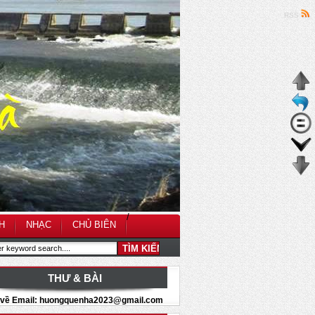
RSS
/
H
NHẠC
CHỦ BIÊN
THƯ & BÀI
i về Email: huongquenha2023@gmail.com