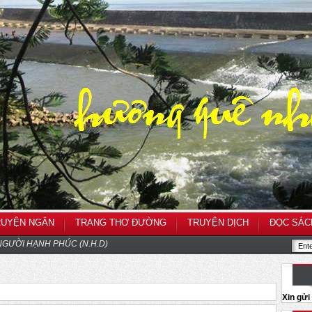
RUYỆN NGẮN
TRANG THƠ ĐƯỜNG
TRUYỆN DỊCH
ĐỌC SÁC
GƯỜI HẠNH PHÚC (N.H.D)
Xin gử