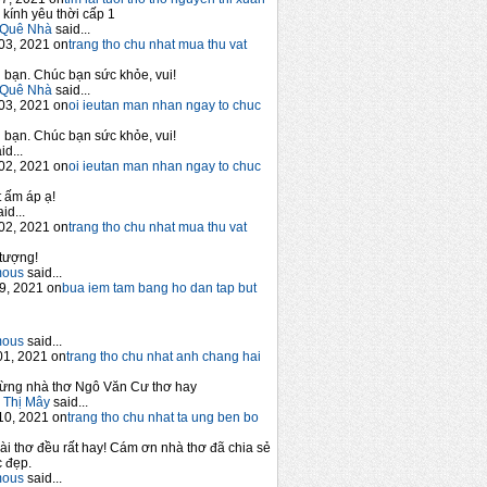
 kính yêu thời cấp 1
Quê Nhà
said...
03, 2021 on
trang tho chu nhat mua thu vat
bạn. Chúc bạn sức khỏe, vui!
Quê Nhà
said...
03, 2021 on
oi ieutan man nhan ngay to chuc
bạn. Chúc bạn sức khỏe, vui!
id...
02, 2021 on
oi ieutan man nhan ngay to chuc
 ấm áp ạ!
id...
02, 2021 on
trang tho chu nhat mua thu vat
tượng!
mous
said...
9, 2021 on
bua iem tam bang ho dan tap but
mous
said...
1, 2021 on
trang tho chu nhat anh chang hai
ừng nhà thơ Ngô Văn Cư thơ hay
 Thị Mây
said...
10, 2021 on
trang tho chu nhat ta ung ben bo
ài thơ đều rất hay! Cám ơn nhà thơ đã chia sẻ
 đẹp.
mous
said...