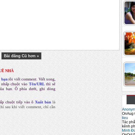
Bài đăng Cũ hơn »
UÊ NHÀ
a bạn
rồi viết comment
.
Viết xong,
 nhấp chuột vào
Tên/URL
thì sẽ
của bạn. Ô phía dưới, ghi dòng
ấp chuột tiếp vào ô
Xuất bản
là
hì sau khi viết comment, chỉ cần
Anony
OnAug 
tieu
Tác phẩ
kênh ph
Minh Đ
OnOct 0