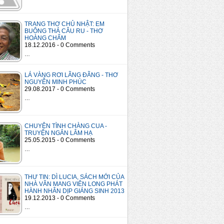
TRANG THƠ CHỦ NHẬT: EM
BUÔNG THẢ CÂU RU - THƠ
HOÀNG CHẨM
18.12.2016 - 0 Comments
…
LÁ VÀNG RƠI LÃNG ĐÃNG - THƠ
NGUYỄN MINH PHÚC
29.08.2017 - 0 Comments
…
CHUYỆN TÌNH CHÀNG CUA -
TRUYỆN NGẮN LÂM HẠ
25.05.2015 - 0 Comments
…
THƯ TIN: DÌ LUCIA, SÁCH MỚI CỦA
NHÀ VĂN MANG VIÊN LONG PHÁT
HÀNH NHÂN DỊP GIÁNG SINH 2013
19.12.2013 - 0 Comments
…