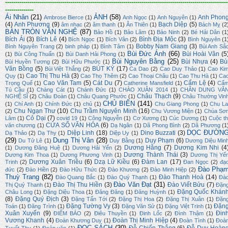
-------------------------------------------------------------------------------------------------------------
--------------
Ái Nhân
(21)
ẢNH
(58)
Anh Phon
Ambrose Bierce
(1)
Anh Ngọc
(1)
Anh Nguyên
(1)
(4)
Anh Phương
(9)
Bạch Diệp
(5)
âm nhạc
(2)
âm thanh
(1)
Ân Thiên
(1)
Bách Mỵ
(2
BÀN TRÒN VĂN NGHỆ
(87)
Bảo Hồ
(1)
Bảo Lâm
(1)
Bảo Ninh
(2)
Bé Hải Dân
(1
Bích Ái
(3)
Bích Lê
(4)
Bình Địa Mộc
(3)
Bích Ngọc
(1)
Bích Vân
(2)
Bình Nguyên
(1
Bobby Nam Giang
(3)
Bình Nguyên Trang
(2)
binh pháp
(1)
Bình Tâm
(1)
Bùi Anh Sắ
Bùi Đức Ánh
(66)
Bùi Hoài Vân
(5
(1)
Bùi Công Thuấn
(1)
Bùi Danh Hải Phong
(1)
Bùi Nguyên Bằng
(25)
Bùi Nhựa
(4)
Bù
Bùi Huyền Tương
(2)
Bùi Hữu Phước
(1)
Văn Bồng
(5)
BÚT KÝ
(17)
Bùi Việt Thắng
(2)
Ca Dao
(2)
Cao Duy Thảo
(1)
Cao Ki
Cao Thị Thu Hà
(3)
Quy
(1)
Cao Thọ Thêm
(2)
Cao Thoại Châu
(1)
Cao Thu Hà
(1)
Ca
Cao Văn Tam
(5)
Cát Du
(7)
Cẩm Lệ
(4)
Trọng Quế
(1)
Catherine Mansfield
(1)
Cẩ
Tú Cầu
(1)
Chàng Cát
(1)
Chánh Đức
(1)
CHÀO XUÂN 2014
(1)
CHÂN DUNG VĂ
Châu Thạch
(9)
NGHỆ SĨ
(2)
Châu Đoàn
(1)
Châu Quang Phước
(1)
Châu Thường Vin
CHỦ BIÊN
(141)
(1)
Chí Anh
(1)
Chính Đức
(1)
chủ
(1)
Chu Giang Phong
(1)
Chu La
Chu Ngạn Thư
(10)
Chu Trầm Nguyên Minh
(16)
(2)
Chu Vương Miện
(1)
Chúa Sơ
Cỏ Dại
(7)
Lâm
(1)
covid 19
(1)
Công Nguyễn
(1)
Cơ Xương
(1)
Cúc Dương
(1)
Cuộc th
CỬA SỔ VĂN HÓA
(6)
văn chương
(1)
Dạ Ngân
(1)
Dã Phong Bình
(2)
Dã Phương
(1
DỌC ĐƯỜN
Diệp Linh
(18)
Dino Buzzati
(3)
Dạ Thảo
(2)
Dạ Thy
(1)
Diệp Uy
(1)
(29)
Dung Thị Vân
(28)
Duy Phạm
(6)
Du Tử Lê
(1)
Duy Bằng
(1)
Dương Diệu Min
Dương Hằng
(7)
Dương Kim Nhi
(4
(1)
Dương Đăng Huệ
(1)
Dương Hải Yến
(2)
Dương Thành Thái
(3)
Dương Kim Thoa
(1)
Dương Phương Vinh
(1)
Dương Thị Yế
Dương Xuân Triều
(6)
Dzạ Lữ Kiều
(6)
Đàm Lan
(17)
Trinh
(2)
Đan Ngọc
(2)
đạ
Đào Phạ
đức
(2)
Đào Hiền
(2)
Đào Hữu Thức
(2)
Đào Khương
(2)
Đào Minh Hiệp
(2)
Thuỳ Trang
(82)
Đào Thanh Hoà
(14)
Đào Quang Bắc
(1)
Đào Quý Thạnh
(1)
Đà
Đào Văn Đạt
(31)
Đào Thị Thu Hiền
(3)
Đào Viết Bửu
(7)
Thị Quý Thanh
(1)
Đặn
Đặng Quốc Khán
Châu Long
(1)
Đặng Diệu Thoa
(1)
Đăng Đăng
(1)
Đăng Huỳnh
(1)
(8)
Đặng Quý Địch
(3)
Đặng Tấn Tới
(2)
Đặng Thị Hoa
(2)
Đặng Thị Xuân
(1)
Đặn
Đặng Tường Vy
(3)
Đặn
Toán
(1)
Đăng Trình
(1)
Đặng Văn Sử
(1)
Đặng Việt Trinh
(1)
Xuân Xuyến
(9)
Đin
ĐIỂM BÁO
(2)
Điêu Thuyền
(1)
Đinh Lốc
(2)
Đình Thậm
(1)
Vương Khanh
(4)
Đoàn Thị Minh Hiệp
(4)
Đoàn Khương Duy
(1)
Đoàn Tình
(1)
Đoà
ĐỌC SÁCH
(30)