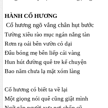
HÀNH CỐ HƯƠNG
Cố hương ngõ vắng chân hụt bước
Tường xiêu rào mục ngán nắng tàn
Rơm rạ oải bên vườn cỏ dại
Đâu bóng mẹ bên liếp cải vàng
Hun hút đường quê tre kể chuyện
Bao năm chưa lạ mặt xóm làng
Cố hương có biết ta về lại
Một giọng nói quê cũng giật mình
Ngỡ gặp người xưa nơi chốn cũ