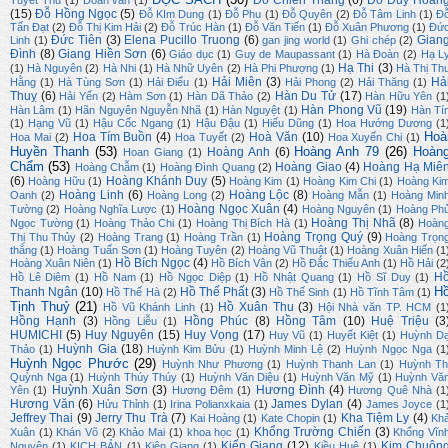
Đỗ Chiến Thắng
(6)
Đỗ Duy Hoàn
Tuyết Thu
(1)
Đoản văn
(1)
(15)
Đỗ Hồng Ngọc
(5)
Đỗ KIm Dung
(1)
Đỗ Phu
(1)
Đỗ Quyên
(2)
Đỗ Tâm Linh
(1)
Đ
Tấn Đạt
(2)
Đỗ Thị Kim Hải
(2)
Đỗ Trúc Hàn
(1)
Đỗ Văn Tiến
(1)
Đỗ Xuân Phương
(1)
Đứ
Đức Tiên
(3)
Elena Pucillo Truong
(6)
Gian
Linh
(1)
gan jing world
(1)
Ghi chép
(2)
Đình
(8)
Giang Hiền Sơn
(6)
Giáo dục
(1)
Guy de Maupassant
(1)
Hà Đoàn
(2)
Hạ L
Hạ Thi
(3)
(1)
Hà Nguyên
(2)
Hà Nhi
(1)
Hà Nhữ Uyên
(2)
Hà Phi Phượng
(1)
Hà Thị Th
Hải Miên
(3)
Hả
Hằng
(1)
Hà Tùng Sơn
(1)
Hải Điểu
(1)
Hải Phong
(2)
Hải Thăng
(1)
Thuỵ
(6)
Hàn Du Tử
(17)
Hải Yến
(2)
Hàm Sơn
(1)
Hàn Dã Thảo
(2)
Hàn Hữu Yên
(1
Hàn Phong Vũ
(19)
Hàn Lâm
(1)
Hãn Nguyên Nguyễn Nhã
(1)
Hàn Nguyệt
(1)
Hàn Tí
(1)
Hạng Vũ
(1)
Hậu Cốc Ngang
(1)
Hậu Đậu
(1)
Hiếu Dũng
(1)
Hoa Hướng Dương
(1
Hoà
Hoa Tím Buồn
(4)
Hoà Văn
(10)
Hoa Mai
(2)
Hoa Tuyết
(2)
Hoa Xuyến Chi
(1)
Huyền Thanh
(53)
Hoàng Anh 79
(26)
Hoàn
Hoàng Anh
(6)
Hoan Giang
(1)
Chẩm
(53)
Hoàng Giao
(4)
Hoàng Hạ Miê
Hoàng Chẫm
(1)
Hoàng Đình Quang
(2)
(6)
Hoàng Khánh Duy
(5)
Hoàng Hữu
(1)
Hoàng Kim
(1)
Hoàng Kim Chi
(1)
Hoàng Ki
Hoàng Linh
(6)
Hoàng Lộc
(8)
Oanh
(2)
Hoàng Long
(2)
Hoàng Mẫn
(1)
Hoàng Min
Hoàng Ngọc Xuân
(4)
Tường
(2)
Hoàng Nghĩa Lược
(1)
Hoàng Nguyên
(1)
Hoàng Ph
Hoàng Thị Nhã
(8)
Ngọc Tường
(1)
Hoàng Thảo Chi
(1)
Hoàng Thị Bích Hà
(1)
Hoàn
Hoàng Trọng Quý
(9)
Thị Thu Thủy
(2)
Hoàng Trang
(1)
Hoàng Trần
(1)
Hoàng Trọn
thắng
(1)
Hoàng Tuấn Sơn
(1)
Hoàng Tuyên
(2)
Hoàng Vũ Thuật
(1)
Hoàng Xuân Hiến
(1
Hồ Bích Ngọc
(4)
Hoàng Xuân Niên
(1)
Hồ Bích Vân
(2)
Hồ Đắc Thiếu Anh
(1)
Hồ Hải
(2
H
Hồ Lê Diêm
(1)
Hồ Nam
(1)
Hồ Ngọc Diệp
(1)
Hồ Nhật Quang
(1)
Hồ Sĩ Duy
(1)
H
Thanh Ngân
(10)
Hồ Thế Phất
(3)
Hồ Thế Hà
(2)
Hồ Thế Sinh
(1)
Hồ Tĩnh Tâm
(1)
Tịnh Thuỷ
(21)
Hồ Xuân Thu
(3)
Hồ Vũ Khánh Linh
(1)
Hội Nhà văn TP. HCM
(1
Hồng Hạnh
(3)
Hồng Phúc
(8)
Hồng Tâm
(10)
Huệ Triệu
(3
Hồng Liễu
(1)
HUMICHI
(5)
Huy Nguyên
(15)
Huy Vọng
(17)
Huy Vũ
(1)
Huyết Kiệt
(1)
Huỳnh D
Huỳnh Gia
(18)
Thảo
(1)
Huỳnh Kim Bửu
(1)
Huỳnh Minh Lệ
(2)
Huỳnh Ngọc Nga
(1
Huỳnh Ngọc Phước
(29)
Huỳnh Như Phương
(1)
Huỳnh Thanh Lan
(1)
Huỳnh Th
Quỳnh Nga
(1)
Huỳnh Thúy Thúy
(1)
Huỳnh Văn Diệu
(1)
Huỳnh Văn Mỹ
(1)
Huỳnh Vă
Huỳnh Xuân Sơn
(3)
Hương Đình
(4)
Yên
(1)
Hương Đêm
(1)
Hương Quê Nhà
(1
Hương Văn
(6)
James Dylan
(4)
Hửu Thỉnh
(1)
Irina Polianxkaia
(1)
James Joyce
(1
Jeffrey Thai
(9)
Jerry Thu Trà
(7)
Kha Tiệm Ly
(4)
Kai Hoàng
(1)
Kate Chopin
(1)
Kh
Khổng Trường Chiến
(3)
Xuân
(1)
Khán Võ
(2)
Khảo Mai
(1)
khoa học
(1)
Khổng Vĩn
Kiến Giang
(12)
Kim Chuôn
Nguyên
(1)
KỊCH BẢN
(1)
Kiên Giang
(1)
Kiều Huệ
(1)