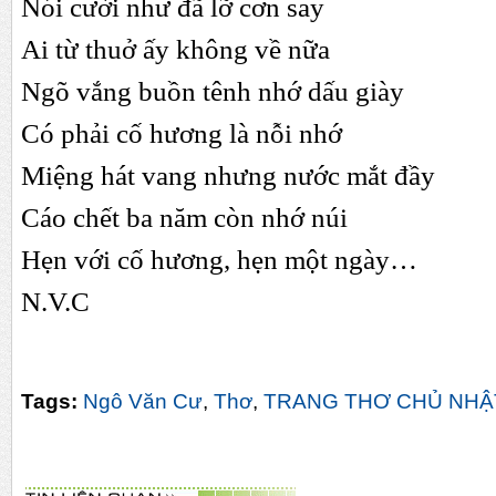
Nói cười như đã lỡ cơn say
Ai từ thuở ấy không về nữa
Ngõ vắng buồn tênh nhớ dấu giày
Có phải cố hương là nỗi nhớ
Miệng hát vang nhưng nước mắt đầy
Cáo chết ba năm còn nhớ núi
Hẹn với cố hương, hẹn một ngày…
N.V.C
Tags:
Ngô Văn Cư
,
Thơ
,
TRANG THƠ CHỦ NHẬ