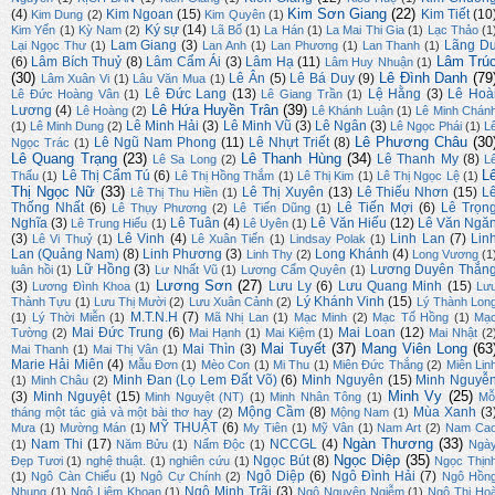
Kim Sơn Giang
(22)
(4)
Kim Ngoan
(15)
Kim Tiết
(10
Kim Dung
(2)
Kim Quyên
(1)
Ký sự
(14)
Kim Yến
(1)
Kỳ Nam
(2)
Lã Bố
(1)
La Hán
(1)
La Mai Thi Gia
(1)
Lạc Thảo
(1
Lam Giang
(3)
Lãng D
Lại Ngọc Thư
(1)
Lan Anh
(1)
Lan Phương
(1)
Lan Thanh
(1)
Lâm Trú
(6)
Lâm Bích Thuỷ
(8)
Lâm Cẩm Ái
(3)
Lâm Hạ
(11)
Lâm Huy Nhuận
(1)
(30)
Lê Đình Danh
(79
Lê Ân
(5)
Lê Bá Duy
(9)
Lâm Xuân Vi
(1)
Lâu Văn Mua
(1)
Lê Đức Lang
(13)
Lệ Hằng
(3)
Lê Hoà
Lê Đức Hoàng Vân
(1)
Lê Giang Trần
(1)
Lê Hứa Huyền Trân
(39)
Lương
(4)
Lê Hoàng
(2)
Lê Khánh Luận
(1)
Lê Minh Chán
Lê Minh Hải
(3)
Lê Minh Vũ
(3)
Lê Ngân
(3)
(1)
Lê Minh Dung
(2)
Lê Ngọc Phái
(1)
L
Lê Phương Châu
(30
Lê Ngũ Nam Phong
(11)
Lê Nhựt Triết
(8)
Ngọc Trác
(1)
Lê Quang Trạng
(23)
Lê Thanh Hùng
(34)
Lê Thanh My
(8)
Lê Sa Long
(2)
L
L
Lê Thị Cẩm Tú
(6)
Thấu
(1)
Lê Thị Hồng Thắm
(1)
Lê Thị Kim
(1)
Lê Thị Ngọc Lệ
(1)
Thị Ngọc Nữ
(33)
Lê Thị Xuyên
(13)
Lê Thiếu Nhơn
(15)
L
Lê Thị Thu Hiền
(1)
Thống Nhất
(6)
Lê Tiến Mợi
(6)
Lê Trọn
Lê Thụy Phương
(2)
Lê Tiến Dũng
(1)
Nghĩa
(3)
Lê Tuân
(4)
Lê Văn Hiếu
(12)
Lê Văn Ngă
Lê Trung Hiếu
(1)
Lê Uyên
(1)
(3)
Lê Vinh
(4)
Linh Lan
(7)
Lin
Lê Vi Thuỷ
(1)
Lê Xuân Tiến
(1)
Lindsay Polak
(1)
Lan (Quảng Nam)
(8)
Linh Phương
(3)
Long Khánh
(4)
Linh Thy
(2)
Long Vương
(1
Lữ Hồng
(3)
Lương Duyên Thắn
luân hồi
(1)
Lư Nhất Vũ
(1)
Lương Cẩm Quyên
(1)
Lương Sơn
(27)
(3)
Lưu Ly
(6)
Lưu Quang Minh
(15)
Lương Đình Khoa
(1)
Lư
Lý Khánh Vinh
(15)
Thành Tựu
(1)
Lưu Thị Mười
(2)
Lưu Xuân Cảnh
(2)
Lý Thành Lon
M.T.N.H
(7)
(1)
Lý Thời Miễn
(1)
Mã Nhị Lan
(1)
Mạc Minh
(2)
Mạc Tố Hồng
(1)
Mạ
Mai Đức Trung
(6)
Mai Loan
(12)
Tường
(2)
Mai Hạnh
(1)
Mai Kiệm
(1)
Mai Nhật
(2
Mai Tuyết
(37)
Mang Viên Long
(63
Mai Thìn
(3)
Mai Thanh
(1)
Mai Thị Vân
(1)
Marie Hải Miên
(4)
Mẫu Đơn
(1)
Mèo Con
(1)
Mi Thu
(1)
Miên Đức Thắng
(2)
Miên Lin
Minh Đan (Lọ Lem Đất Võ)
(6)
Minh Nguyên
(15)
Minh Nguyễ
(1)
Minh Châu
(2)
Minh Vy
(25)
(3)
Minh Nguyệt
(15)
Minh Nguyệt (NT)
(1)
Minh Nhân Tông
(1)
Mỗ
Mộng Cầm
(8)
Mùa Xanh
(3
tháng một tác giả và một bài thơ hay
(2)
Mộng Nam
(1)
MỸ THUẬT
(6)
Mưa
(1)
Mường Mán
(1)
My Tiên
(1)
Mỹ Vân
(1)
Nam Art
(2)
Nam Ca
Ngàn Thương
(33)
Nam Thi
(17)
NCCGL
(4)
(1)
Năm Bửu
(1)
Nấm Độc
(1)
Ngà
Ngọc Diệp
(35)
Ngọc Bút
(8)
Đẹp Tươi
(1)
nghệ thuật.
(1)
nghiên cứu
(1)
Ngọc Thịn
Ngô Diệp
(6)
Ngô Đình Hải
(7)
(1)
Ngô Càn Chiểu
(1)
Ngô Cự Chính
(2)
Ngô Hồn
Ngô Minh Trãi
(3)
Nhung
(1)
Ngô Liêm Khoan
(1)
Ngô Nguyên Ngiễm
(1)
Ngô Thị Ho