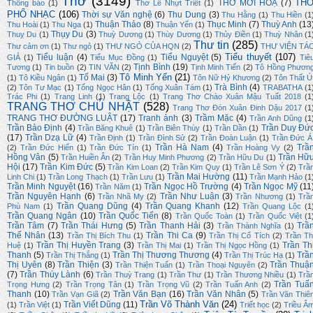
Thơ
(3149)
TH
THƠ MỜI HOẠ
(7)
Thông báo
(1)
Thơ Lê Nhựt Triết
(1)
PHỔ NHẠC
(106)
Thời sự Văn nghệ
(6)
Thu Dung
(3)
Thu Hằng
(1)
Thu Hiền
(1
Thuận Thảo
(8)
Thục Minh
(7)
Thuỳ Anh
(13
Thu Hoài
(1)
Thu Nga
(1)
Thuận Yến
(1)
Thụy Du
(3)
Thuỵ Du
(1)
Thuỳ Dương
(1)
Thùy Dương
(1)
Thủy Điền
(1)
Thuỳ Nhân
(1
Thư tin
(285)
Thư cảm ơn
(1)
Thư ngỏ
(1)
THƯ NGỎ CỦA HQN
(2)
THƯ VIỆN TÁ
Tiểu thuyết
(107)
Tiểu luận
(4)
Tiểu Nguyệt
(5)
GIẢ
(1)
Tiểu Mục Đồng
(1)
Tiê
Tịnh Bình
(19)
Tương
(1)
Tin buồn
(2)
TIN VĂN
(2)
Tịnh Minh Tiến
(2)
Tô Hồng Phươn
Tô Minh Yến
(21)
Tố Mai
(3)
(1)
Tô Kiều Ngân
(1)
Tôn Nữ Hỷ Khương
(2)
Tôn Thất Ú
Trà Bình
(4)
(2)
Tôn Tư Mạc
(1)
Tống Ngọc Hân
(1)
Tống Xuân Tám
(1)
TRABATHA
(1
Trác Phi
(1)
Trang Linh
(1)
Trang Lộc
(1)
Trang Thơ Chào Xuân Mậu Tuất 2018
(1
TRANG THƠ CHỦ NHẬT
(528)
Trang Thơ Đón Xuân Đinh Dậu 2017
(1
TRANG THƠ ĐƯỜNG LUẬT
(17)
Tranh ảnh
(3)
Trầm Mặc
(4)
Trần Anh Dũng
(1
Trần Bảo Định
(4)
Trần Duy Đứ
Trần Băng Khuê
(1)
Trần Biên Thùy
(1)
Trần Dần
(1)
(17)
Trần Dzạ Lữ
(4)
Trần Định
(1)
Trần Đình Sử
(2)
Trần Đoàn Luận
(1)
Trần Đức Á
Trần Hà Nam
(4)
Trầ
(2)
Trần Đức Hiển
(1)
Trần Đức Tín
(1)
Trần Hoàng Vy
(2)
Hồng Vân
(5)
Trần Hữ
Trần Huiền Ân
(2)
Trần Huy Minh Phương
(2)
Trần Hữu Du
(1)
Hội
(17)
Trần Kim Đức
(5)
Trần Kim Loan
(2)
Trần Kim Quy
(1)
Trần Lê Sơn Ý
(2)
Trầ
Trần Mai Hường
(11)
Linh Chi
(1)
Trần Long Thạch
(1)
Trần Lưu
(1)
Trần Mạnh Hảo
(1
Trần Minh Nguyệt
(16)
Trần Ngọc Hồ Trường
(4)
Trần Ngọc Mỹ
(11
Trần Năm
(1)
Trần Nguyên Hạnh
(6)
Trần Như Luận
(3)
Trần Nhã My
(2)
Trần Nhương
(1)
Trầ
Trần Quang Dũng
(4)
Trần Quang Khanh
(12)
Phù Nam
(1)
Trần Quang Lộc
(1
Trần Quang Ngân
(10)
Trần Quốc Tiến
(8)
Trần Quốc Toàn
(1)
Trần Quốc Việt
(1
Trần Tâm
(7)
Trần Thái Hưng
(5)
Trần Thanh Hải
(3)
Trầ
Trần Thành Nghĩa
(1)
Thế Nhân
(13)
Trần Thi Ca
(9)
Trần Thị Bích Thu
(1)
Trần Thị Cổ Tích
(2)
Trần Th
Trần Thị Huyền Trang
(3)
Trần Th
Huệ
(1)
Trần Thị Mai
(1)
Trần Thị Ngọc Hồng
(1)
Thanh
(5)
Trần Thị Thương Thương
(4)
Trầ
Trần Thị Thắng
(1)
Trần Thị Trúc Hạ
(1)
Thị Uyên
(8)
Trần Thiện
(3)
Trần Thuậ
Trần Thiện Tuấn
(1)
Trần Thoại Nguyên
(2)
(7)
Trần Thúy Lành
(6)
Trần Thuỳ Trang
(1)
Trần Thư
(1)
Trần Thương Nhiều
(1)
Trầ
Trần Tuấ
Trọng Hưng
(2)
Trần Trọng Tân
(1)
Trần Trọng Vũ
(2)
Trần Tuấn Anh
(2)
Thanh
(10)
Trần Văn Bạn
(16)
Trần Văn Nhân
(5)
Trần Vạn Giã
(2)
Trần Văn Thiê
Trần Võ Thành Văn
(24)
Trần Viết Dũng
(11)
(1)
Trần Việt
(1)
Triết học
(2)
Triều Â