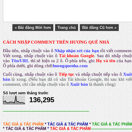
« Bài đăng Mới hơn
Trang chủ
Bài đăng Cũ hơn »
CÁCH NHẬP COMMENT TRÊN HƯƠNG QUÊ NHÀ
Đầu tiên, nhấp chuột vào ô
Nhập nhận xét của bạn
rồi viết comment
Viết xong, nhấp chuột vào ô
Tài khoản Google
.
Sau đó nhấp chuộ
vào
Tên/URL
thì sẽ hiện ra 2 ô. Ô phía trên, ghi
Họ và tên
của bạn
Ô phía dưới, ghi dòng chữ:
huongquenha.com
Cuối cùng, nhấp chuột vào ô
Tiếp tục
và nhấp chuột tiếp vào ô
Xuấ
bản
là xong.
(Nếu bạn đã có sẵn Tài khoản Google, thì sau khi viế
comment, chỉ cần nhấp chuột vào ô
Xuất bản
là thành công
)
Số lượt xem tháng trước
136,295
-------------------------------------------------------------------------
TÁC GIẢ & TÁC PHẨM
*
TÁC GIẢ & TÁC PHẨM
*
TÁC GIẢ & TÁC PHẨ
*
TÁC GIẢ & TÁC PHẨM
*
TÁC GIẢ & TÁC PHẨM
-----------------------------------