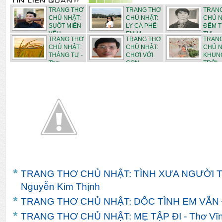
TRANG THƠ
TRANG THƠ
TRAN
CHỦ NHẬT:
CHỦ NHẬT:
CHỦ N
SUỐT MIỀN
LY CÀ PHÊ
ĐÊM 
YÊU -...
EM M...
TƯ - ...
TRANG THƠ
TRANG THƠ
TRAN
CHỦ NHẬT:
CHỦ NHẬT:
CHỦ N
THÁNG TƯ -
CHƠI VỚI
KHUN
Thơ ...
CON - ...
TRỜI
THÁN...
TRANG THƠ CHỦ NHẬT: TÌNH XƯA NGƯỜI TH
Nguyễn Kim Thịnh
TRANG THƠ CHỦ NHẬT: DỐC TÌNH EM VẪN ĐỢ
TRANG THƠ CHỦ NHẬT: MẸ TẬP ĐI - Thơ Vĩn