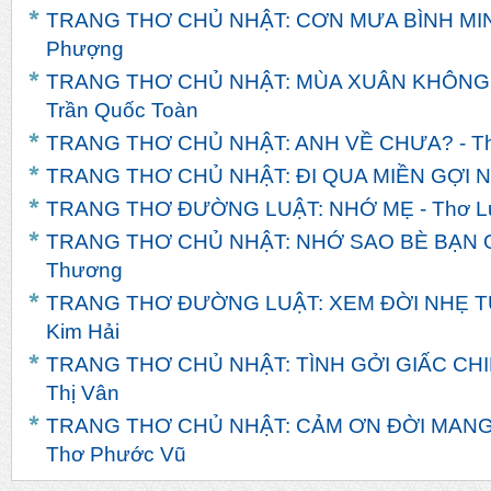
TRANG THƠ CHỦ NHẬT: CƠN MƯA BÌNH MINH
Phượng
TRANG THƠ CHỦ NHẬT: MÙA XUÂN KHÔNG
Trần Quốc Toàn
TRANG THƠ CHỦ NHẬT: ANH VỀ CHƯA? - T
TRANG THƠ CHỦ NHẬT: ĐI QUA MIỀN GỢI NH
TRANG THƠ ĐƯỜNG LUẬT: NHỚ MẸ - Thơ L
TRANG THƠ CHỦ NHẬT: NHỚ SAO BÈ BẠN Q
Thương
TRANG THƠ ĐƯỜNG LUẬT: XEM ĐỜI NHẸ TỰ
Kim Hải
TRANG THƠ CHỦ NHẬT: TÌNH GỞI GIẤC CHI
Thị Vân
TRANG THƠ CHỦ NHẬT: CẢM ƠN ĐỜI MANG
Thơ Phước Vũ