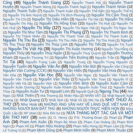
Công
(48)
Nguyễn Thành Giang
(22)
Nguyễn Than
Nguyễn Thanh Hải
(1)
Huyền
(8)
Nguyễn Thành Nhân
(18
Nguyễn Thanh Mừng
(1)
Nguyễn Thánh Ngã
(1)
Nguyễn Thanh Tuấn
(7)
Nguyễn Thanh Xuân
(2)
Nguyễn Thế Kiên
(1)
Nguyễn Thế K
Nguyễn Thị Cẩm Thuỳ
(3
(1)
Nguyễn Thị Ánh Huỳnh
(2)
Nguyễn Thị Bích Phượng
(2)
Nguyễn Thị Diệu Hiền
(3)
Nguyễn Thị Hằn
Nguyễn Thị Chi
(2)
Nguyễn Thị Hải
(1)
(7)
Nguyễn Thị Hồng Đào
(10)
Nguyễn Thị Hậu
(1)
Nguyễn Thị Huệ
(1)
Nguyễn Th
Nguyễn Thị Mây
(127)
Kim Huệ
(2)
Nguyễn Thị Ngọc Hải
(1)
Nguyễn Thị Ngọc Se
Nguyễn Thị Phụng
(27)
Nguyễn Thị Như Tâm
(3)
Nguyễn Thị Thanh Bình
(6
(2)
Nguyễn Thị Thành Nhân
(1)
Nguyễn Thị Thanh Toàn
(1)
Nguyễn Thị Thanh Xuân
(1
Nguyễn Thị Thu Ba
(23)
Nguyễ
Nguyễn Thị Thu Hiền
(1)
Nguyễn Thị Thu Hoài
(1)
Thị Thu Thuý
(3)
Nguyễn Thị Thùy Linh
(3)
Nguyễn Thị Tiết
(3)
Nguyễn Thị Tuyế
Nguyễn Thị Việt Hà
(39)
Nguyễn Thị Xuân Hương
(14)
(1)
Nguyễn Thu Hằng
(1
Nguyễn Thủy
(4)
Nguyễn Thúy Ngân
(13)
Nguyễn Thườn
Nguyễn Thuý Quỳnh
(2)
Nguyễ
Kham
(3)
Nguyễn Tiến Đường
(8)
Nguyễn Thượng Trí
(2)
Nguyễn Trần
(1)
Trí Tài
(40)
Nguyễn Trọng Luân
(2)
Nguyễn Trung
(1)
Nguyễn Trung Nguyên
(1
Nguyễn Văn Ân
(68)
Nguyễn Tuyển
(4)
Nguyễn Văn Bút
(6)
Nguyễn Văn Công
(2
Nguyễn Văn Cường (CCK)
(4)
Nguyễn Văn Hiến
(5)
Nguyễn Văn Hoà
(5)
Nguyễ
Nguyễn Văn Học
(55)
Văn Hòa
(2)
Nguyễn Văn Ngọc
(1)
Nguyễn Văn Thanh
(1
Nguyễn Văn Thảo
(17)
Nguyễn Văn Thành
(1)
Nguyễn Văn Toan
(1)
Nguyên Vi
(1
Nguyễn Vĩnh Bình
(3)
Nguyễn Xuân Cảm
(3
Nguyễn Việt Hà
(2)
Nguyễn Vinh
(1)
Nguyễn Xuân Dương
(1)
Nguyễn Xuân Khánh
(1)
Nguyễn Xuân Thuỷ
(1)
Nguyễn Xuâ
Ngưng Thu
(44)
Nguyễn Xuân Tư
(3)
Nguyệt Linh
(5)
Thủy
(1)
Nguyệt Quế
(1)
Nh
Nhã Thiên
(7)
Ngọc
(1)
nhà Thương
(1)
Nhân Hậu
(2)
NHÂN VẬT
(1)
Nhật Nguyệt Xuâ
NHỚ THUỞ Ấ
Nhật Quang
(17)
Hương
(1)
Nhất Sinh
(1)
Nhật Vũ
(1)
Nhi Hạ
(1)
THƠ
(37)
Như Hoài
(4)
NHỮNG ÁNG VĂN HAY VỀ LÀNG QUÊ VIỆT NAM
(7
NHỮNG NGƯỜI BẠN ĐÂT THỦ
(6)
NHỮNG NGƯỜI THỰC HIỆN HQN
(5)
Nôn
NỬA THÁNG MỘT TÁC GIẢ VÀ MỘ
Quốc Lập
(2)
NP phan
(1)
Nửa Đời hư
(1)
BÀI THƠ HAY
(38)
Phạ
nước
(1)
O. Henry
(1)
P.N. Thường Đoan
(1)
Pearl
(1)
Ánh
(34)
Phạm Anh Xuân
(3)
Phạm Bá Nhơn
(2)
Phạm Cao Hoàng
(1)
Phạm Đìn
Phạm Hữu Hoàng
(20)
Nghi
(1)
Phạm Hổ
(1)
Phạm Kiều Hưng
(1)
Phạm Lâm
(1)
Phạ
Phạm Minh Dũng
(14)
Phạm Minh Hiền
(9)
Phạm Minh Thuận
(10
Lê Tường Vi
(1)