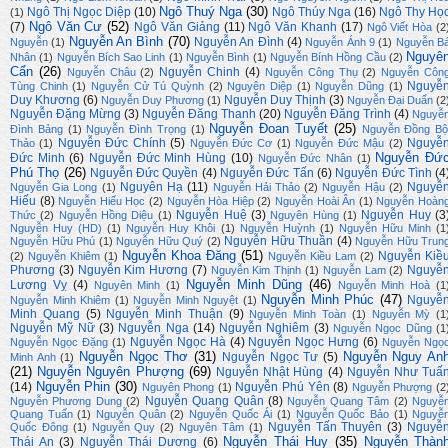
Ngô Thuý Nga
(30)
Ngô Thị Ngọc Diệp
(10)
Ngô Thúy Nga
(16)
Ngô Thy Họ
(1)
Ngô Văn Cư
(52)
(7)
Ngô Văn Giảng
(11)
Ngô Văn Khanh
(17)
Ngô Viết Hòa
(2
Nguyễn An Bình
(70)
Nguyễn An Đình
(4)
Nguyễn
(1)
Nguyễn Ánh 9
(1)
Nguyễn B
Nguyê
Nhân
(1)
Nguyễn Bích Sao Linh
(1)
Nguyễn Bình
(1)
Nguyễn Bính Hồng Cầu
(2)
Cẩn
(26)
Nguyễn Chinh
(4)
Nguyễn Châu
(2)
Nguyễn Công Thụ
(2)
Nguyễn Côn
Nguyễ
Tùng Chinh
(1)
Nguyễn Cử Tú Quỳnh
(2)
Nguyên Diệp
(1)
Nguyễn Dũng
(1)
Duy Khương
(6)
Nguyễn Duy Thịnh
(3)
Nguyễn Duy Phương
(1)
Nguyễn Đại Duẩn
(2
Nguyễn Đặng Mừng
(3)
Nguyễn Đăng Thanh
(20)
Nguyễn Đăng Trình
(4)
Nguyễ
Nguyễn Đoan Tuyết
(25)
Đình Bảng
(1)
Nguyễn Đình Trọng
(1)
Nguyễn Đồng Bộ
Nguyễn Đức Chính
(5)
Nguyễ
Thảo
(1)
Nguyễn Đức Cơ
(1)
Nguyễn Đức Mậu
(2)
Nguyễn Đứ
Đức Minh
(6)
Nguyễn Đức Minh Hùng
(10)
Nguyễn Đức Nhân
(1)
Phú Thọ
(26)
Nguyễn Đức Quyền
(4)
Nguyễn Đức Tấn
(6)
Nguyễn Đức Tình
(4
Nguyên Hạ
(11)
Nguyễ
Nguyễn Gia Long
(1)
Nguyễn Hải Thảo
(2)
Nguyễn Hậu
(2)
Hiếu
(8)
Nguyễn Hiếu Học
(2)
Nguyễn Hòa Hiệp
(2)
Nguyễn Hoài Ân
(1)
Nguyễn Hoàn
Nguyễn Huệ
(3)
Nguyễn Huy
(3
Thức
(2)
Nguyễn Hồng Diệu
(1)
Nguyên Hùng
(1)
Nguyễn Huy (HD)
(1)
Nguyễn Huy Khôi
(1)
Nguyễn Huỳnh
(1)
Nguyễn Hữu Minh
(1
Nguyễn Hữu Thuần
(4)
Nguyễn Hữu Phú
(1)
Nguyễn Hữu Quý
(2)
Nguyễn Hữu Trun
Nguyễn Khoa Đăng
(51)
Nguyễn Kiề
(2)
Nguyễn Khiêm
(1)
Nguyễn Kiều Lam
(2)
Phương
(3)
Nguyễn Kim Hương
(7)
Nguyễ
Nguyễn Kim Thịnh
(1)
Nguyễn Lam
(2)
Nguyễn Minh Dũng
(46)
Lương Vỵ
(4)
Nguyên Minh
(1)
Nguyễn Minh Hoà
(1
Nguyễn Minh Phúc
(47)
Nguyễ
Nguyễn Minh Khiêm
(1)
Nguyễn Minh Nguyệt
(1)
Minh Quang
(5)
Nguyễn Minh Thuận
(9)
Nguyễn Minh Toàn
(1)
Nguyễn Mỳ
(1
Nguyễn Mỹ Nữ
(3)
Nguyễn Nga
(14)
Nguyễn Nghiêm
(3)
Nguyễn Ngọc Dũng
(1
Nguyễn Ngọc Hà
(4)
Nguyễn Ngọc Hưng
(6)
Nguyễn Ngọc Đặng
(1)
Nguyễn Ngọ
Nguyễn Ngọc Thơ
(31)
Nguyễn Nguy An
Nguyễn Ngọc Tư
(5)
Minh Anh
(1)
(21)
Nguyễn Nguyên Phượng
(69)
Nguyễn Nhật Hùng
(4)
Nguyễn Như Tuấ
Nguyễn Phin
(30)
(14)
Nguyễn Phú Yên
(8)
Nguyên Phong
(1)
Nguyễn Phượng
(2
Nguyễn Quang Quân
(8)
Nguyễn Phương Dung
(2)
Nguyễn Quang Tâm
(2)
Nguyễ
Quang Tuấn
(1)
Nguyễn Quân
(2)
Nguyễn Quốc Ái
(1)
Nguyễn Quốc Bảo
(1)
Nguyễ
Nguyễn Tấn Thuyên
(3)
Nguyễ
Quốc Đông
(1)
Nguyễn Quy
(2)
Nguyên Tâm
(1)
Nguyễn Thái Huy
(35)
Nguyễn Thàn
Thái An
(3)
Nguyễn Thái Dương
(6)