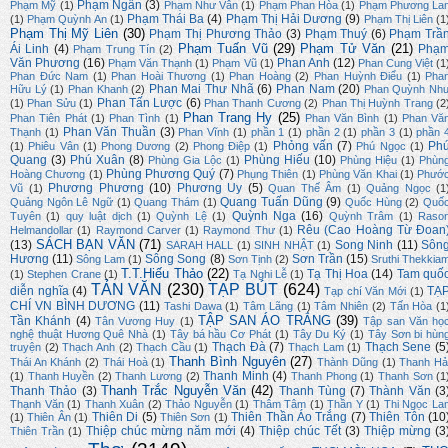
Phạm Ngân
(3)
Phạm Mỹ
(1)
Phạm Như Vân
(1)
Phạm Phan Hòa
(1)
Phạm Phương La
Phạm Thái Ba
(4)
Phạm Thị Hải Dương
(9)
(1)
Phạm Quỳnh An
(1)
Phạm Thị Liên
(1
Phạm Thị Mỹ Liên
(30)
Phạm Thị Phương Thảo
(3)
Phạm Thuý
(6)
Phạm Trầ
Phạm Tuấn Vũ
(29)
Phạm Tử Văn
(21)
Ái Linh
(4)
Phạ
Phạm Trung Tín
(2)
Văn Phương
(16)
Phan Anh
(12)
Phạm Văn Thạnh
(1)
Phạm Vũ
(1)
Phan Cung Việt
(1
Phan Đức Nam
(1)
Phan Hoài Thương
(1)
Phan Hoàng
(2)
Phan Huỳnh Điểu
(1)
Pha
Phan Mai Thư Nhã
(6)
Phan Nam
(20)
Hữu Lý
(1)
Phan Khanh
(2)
Phan Quỳnh Nh
Phan Tấn Lược
(6)
(1)
Phan Sửu
(1)
Phan Thanh Cương
(2)
Phan Thị Huỳnh Trang
(2
Phan Trang Hy
(25)
Phan Tiên Phát
(1)
Phan Tình
(1)
Phan Văn Bình
(1)
Phan Vă
Phan Văn Thuần
(3)
Thạnh
(1)
Phan Vĩnh
(1)
phần 1
(1)
phần 2
(1)
phần 3
(1)
phần 
Phỏng vấn
(7)
Ph
(1)
Phiêu Vân
(1)
Phong Dương
(2)
Phong Điệp
(1)
Phú Ngọc
(1)
Quang
(3)
Phú Xuân
(8)
Phùng Hiếu
(10)
Phùng Gia Lộc
(1)
Phùng Hiệu
(1)
Phùn
Phùng Phương Quý
(7)
Hoàng Chương
(1)
Phụng Thiên
(1)
Phùng Văn Khai
(1)
Phướ
Phương Phương
(10)
Phương Uy
(5)
Vũ
(1)
Quan Thế Âm
(1)
Quảng Ngọc
(1
Quang Tuấn Dũng
(9)
Quảng Ngôn Lê Ngữ
(1)
Quang Thám
(1)
Quốc Hùng
(2)
Quố
Quỳnh Nga
(16)
Tuyên
(1)
quy luật dịch
(1)
Quỳnh Lệ
(1)
Quỳnh Trâm
(1)
Raso
Rêu (Cao Hoàng Từ Đoan
Helmandollar
(1)
Raymond Carver
(1)
Raymond Thư
(1)
SÁCH BẠN VĂN
(71)
(13)
Song Ninh
(11)
Sôn
SARAH HALL
(1)
SINH NHẬT
(1)
Hương
(11)
Sông Song
(8)
Sơn Trần
(15)
Sông Lam
(1)
Sơn Tịnh
(2)
Sruthi Thekkia
T.T.Hiếu Thảo
(22)
Tạ Thị Hoa
(14)
Tam quố
(1)
Stephen Crane
(1)
Tạ Nghi Lễ
(1)
TẢN VĂN
(230)
TẠP BÚT
(624)
diễn nghĩa
(4)
TẠ
Tạp chí Văn Mới
(1)
CHÍ VN BÌNH DƯƠNG
(11)
Tashi Dawa
(1)
Tâm Lãng
(1)
Tâm Nhiên
(2)
Tấn Hòa
(1
TẬP SAN ÁO TRẮNG
(39)
Tần Khánh
(4)
Tân Vương Huy
(1)
Tập san Văn họ
nghệ thuật Hương Quê Nhà
(1)
Tây bá hầu Cơ Phát
(1)
Tây Du Ký
(1)
Tây Sơn bi hùn
Thạch Đà
(7)
Thạch Sene
(5
truyện
(2)
Thạch Anh
(2)
Thạch Cầu
(1)
Thạch Lam
(1)
Thanh Bình Nguyên
(27)
Thái An Khánh
(2)
Thái Hoà
(1)
Thành Dũng
(1)
Thanh Hả
Thanh Minh
(4)
(1)
Thanh Huyền
(2)
Thanh Lương
(2)
Thanh Phong
(1)
Thanh Sơn
(1
Thanh Trắc Nguyễn Văn
(42)
Thanh Thảo
(3)
Thanh Tùng
(7)
Thành Văn
(3
Thạnh Văn
(1)
Thanh Xuân
(2)
Thảo Nguyễn
(1)
Thâm Tâm
(1)
Thần Y
(1)
Thi Ngọc La
Thiên Di
(5)
Thiên Thần Áo Trắng
(7)
Thiên Tôn
(10
(1)
Thiên Ân
(1)
Thiên Sơn
(1)
Thiệp chúc mừng năm mới
(4)
Thiệp chúc Tết
(3)
Thiệp mừng
(3
Thiên Trần
(1)