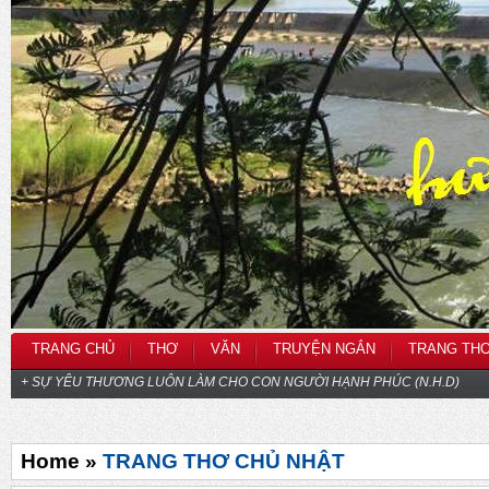
TRANG CHỦ
THƠ
VĂN
TRUYỆN NGẮN
TRANG TH
+ SỰ YÊU THƯƠNG LUÔN LÀM CHO CON NGƯỜI HẠNH PHÚC (N.H.D)
Home »
TRANG THƠ CHỦ NHẬT