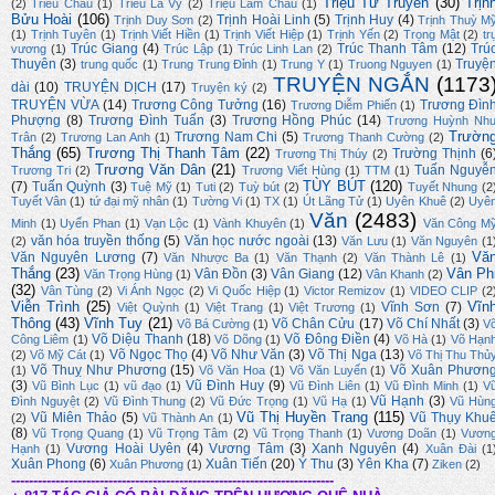
Triệu Từ Truyền
(30)
Trịn
(2)
Triều Châu
(1)
Triều La Vỹ
(2)
Triệu Lam Châu
(1)
Bửu Hoài
(106)
Trịnh Hoài Linh
(5)
Trịnh Huy
(4)
Trịnh Duy Sơn
(2)
Trịnh Thuỳ M
(1)
Trịnh Tuyên
(1)
Trịnh Viết Hiền
(1)
Trịnh Viết Hiệp
(1)
Trịnh Yến
(2)
Trọng Mật
(2)
tr
Trúc Giang
(4)
Trúc Thanh Tâm
(12)
Trú
vương
(1)
Trúc Lập
(1)
Trúc Linh Lan
(2)
Thuyên
(3)
Truyệ
trung quốc
(1)
Trung Trung Đỉnh
(1)
Trung Y
(1)
Truong Nguyen
(1)
TRUYỆN NGẮN
(1173
dài
(10)
TRUYỆN DỊCH
(17)
Truyện ký
(2)
TRUYỆN VỪA
(14)
Trương Công Tưởng
(16)
Trương Đìn
Trương Diễm Phiến
(1)
Phượng
(8)
Trương Đình Tuấn
(3)
Trương Hồng Phúc
(14)
Trương Huỳnh Nh
Trườn
Trương Nam Chi
(5)
Trân
(2)
Trương Lan Anh
(1)
Trương Thanh Cường
(2)
Thắng
(65)
Trương Thị Thanh Tâm
(22)
Trường Thịnh
(6
Trương Thị Thúy
(2)
Trương Văn Dân
(21)
Tuấn Nguyễ
Trương Tri
(2)
Trương Viết Hùng
(1)
TTM
(1)
TÙY BÚT
(120)
(7)
Tuấn Quỳnh
(3)
Tuệ Mỹ
(1)
Tuti
(2)
Tuỳ bút
(2)
Tuyết Nhung
(2
Tuyết Vân
(1)
tứ đại mỹ nhân
(1)
Tường Vi
(1)
TX
(1)
Út Lãng Tử
(1)
Uyên Khuê
(2)
Uyê
Văn
(2483)
Minh
(1)
Uyển Phan
(1)
Vạn Lộc
(1)
Vành Khuyên
(1)
Văn Công M
văn hóa truyền thống
(5)
Văn học nước ngoài
(13)
(2)
Văn Lưu
(1)
Văn Nguyên
(1
Vă
Văn Nguyên Lương
(7)
Văn Nhược Ba
(1)
Văn Thạnh
(2)
Văn Thành Lê
(1)
Thắng
(23)
Vân Ph
Vân Đồn
(3)
Vân Giang
(12)
Văn Trọng Hùng
(1)
Vân Khanh
(2)
(32)
Vân Tùng
(2)
Vi Ánh Ngọc
(2)
Vi Quốc Hiệp
(1)
Victor Remizov
(1)
VIDEO CLIP
(2
Viễn Trình
(25)
Vĩn
Vĩnh Sơn
(7)
Việt Quỳnh
(1)
Việt Trang
(1)
Việt Trương
(1)
Thông
(43)
Vĩnh Tuy
(21)
Võ Chân Cửu
(17)
Võ Chí Nhất
(3)
Võ Bá Cường
(1)
V
Võ Diệu Thanh
(18)
Võ Đông Điền
(4)
Công Liêm
(1)
Võ Dõng
(1)
Võ Hà
(1)
Võ Hạn
Võ Ngọc Thọ
(4)
Võ Như Văn
(3)
Võ Thị Nga
(13)
(2)
Võ Mỹ Cát
(1)
Võ Thị Thu Thủ
Võ Thuỵ Như Phương
(15)
Võ Xuân Phươn
(1)
Võ Văn Hoa
(1)
Võ Văn Luyến
(1)
(3)
Vũ Đình Huy
(9)
Vũ Bình Lục
(1)
vũ đạo
(1)
Vũ Đình Liên
(1)
Vũ Đình Minh
(1)
V
Vũ Hạnh
(3)
Đình Nguyệt
(2)
Vũ Đình Thung
(2)
Vũ Đức Trọng
(1)
Vũ Hạ
(1)
Vũ Hùn
Vũ Thị Huyền Trang
(115)
Vũ Miên Thảo
(5)
Vũ Thụy Khu
(2)
Vũ Thành An
(1)
(8)
Vũ Trọng Quang
(1)
Vũ Trọng Tâm
(2)
Vũ Trọng Thanh
(1)
Vương Doãn
(1)
Vươn
Vương Hoài Uyên
(4)
Vương Tâm
(3)
Xanh Nguyên
(4)
Hạnh
(1)
Xuân Đài
(1
Xuân Phong
(6)
Xuân Tiến
(20)
Ý Thu
(3)
Yên Kha
(7)
Xuân Phương
(1)
Ziken
(2)
-------------------------------------------------------------------------