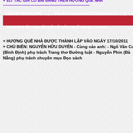
+ 817 TÁC GIẢ CÓ BÀI ĐĂNG TRÊN HƯƠNG QUÊ NHÀ
-------------------------------------------------------------------------
TRỞ VỀ TRANG CHỦ
|
Email: huongquenha2023@gmail.com
|
Trang Web này chạy tốt nhất trên trình duyệt Google Chrome
+ HƯƠNG QUÊ NHÀ ĐƯỢC THÀNH LẬP VÀO NGÀY 17/10/2011
+ CHỦ BIÊN: NGUYỄN HỮU DUYÊN - Cùng các anh: - Ngô Văn C
(Bình Định) phụ trách Trang thơ Đường luật - Nguyễn Phin (Đà
Nẵng) phụ trách chuyên mục Đọc sách