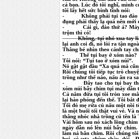
cả bọn. Lúc đó tôi nghĩ, mình c
tôi lấy hết sức bình tĩnh nói:
- Không phải tụi tao đào trộm
đụng phải thấy lạ quá nên mới đ
- Cái gì, đào thử á? Mày nói
trộm thì có!
Không,-tụi nhỏ xua tay lia 
lại anh coi đi, nó lòi ra tận ngo
Thằng bé nhìn theo cánh tay chỉ
- Thế tụi bay ở xóm nào?
Tôi nói: “Tụi tao ở xóm núi”.
Nó gật gật đầu “Xa quá mà cũng
Rồi chúng tôi tiếp tục trò chuy
trồng như thế nào, nấu ăn ra sa
- Đây tao cho tụi bay thêm 
xóm núi bẫy chim tụi mày dẫn t
Cả năm đứa tụi tôi tròn xoe mắ
lại hào phóng đến thế. Tôi bắt 
Tối đó mẹ rửa củ nấu một nồi t
là một buổi tối thật vui vẻ. Và
thằng nhóc nhà trồng củ tên là
Vài hôm sau nó xách lồng chim 
ngày dẫn nó lên núi bẫy chim. 
làm ná bắn chim. Rồi chúng tôi
bụi, cò cưa, chùm chày, dúi…Đ