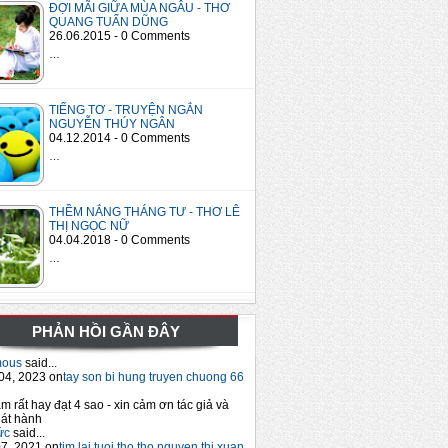
ĐỢI MÃI GIỮA MÙA NGÂU - THƠ
QUANG TUẤN DŨNG
26.06.2015 - 0 Comments
…
TIẾNG TƠ - TRUYỆN NGẮN
NGUYỄN THÚY NGÂN
04.12.2014 - 0 Comments
…
THỀM NẮNG THÁNG TƯ - THƠ LÊ
THỊ NGỌC NỮ
04.04.2018 - 0 Comments
…
PHẢN HỒI GẦN ĐÂY
mous
said...
04, 2023 on
tay son bi hung truyen chuong 66
m rất hay đạt 4 sao - xin cảm ơn tác giả và
át hành
ức
said...
7, 2021 on
tim lai tuoi tho tho nguyen thi xuan