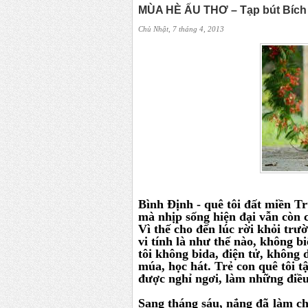
MÙA HÈ ẤU THƠ – Tạp bút Bích
Chủ Nhật, 7 tháng 4, 2013
Bình Định - quê tôi đất miền T
mà nhịp sống hiện đại vẫn còn 
Vì thế cho đến lúc rời khỏi trư
vi tính là như thế nào, không bi
tôi không bida, điện tử, không 
múa, học hát. Trẻ con quê tôi 
được nghỉ ngơi, làm những điều
Sang tháng sáu, nắng đã làm ch