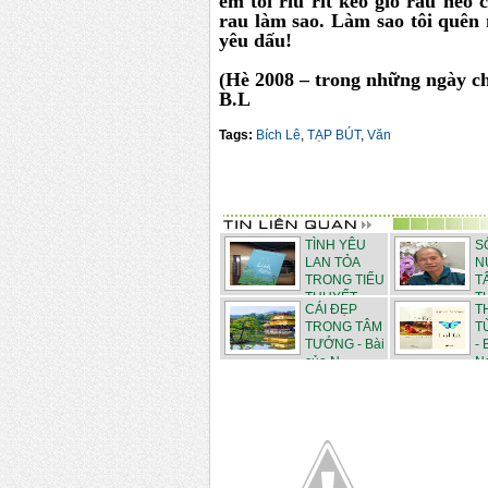
em tôi ríu rít kéo giỏ rau he
rau làm sao. Làm sao tôi quên
yêu dấu!
(Hè 2008 – trong những ngày 
B.L
Tags:
Bích Lê
,
TẠP BÚT
,
Văn
TÌNH YÊU
S
LAN TỎA
N
TRONG TIỂU
T
THUYẾT ...
T
CÁI ĐẸP
T
N...
TRONG TÂM
T
TƯỞNG - Bài
- 
của N...
Ng