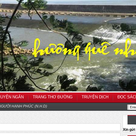
RUYỆN NGẮN
TRANG THƠ ĐƯỜNG
TRUYỆN DỊCH
ĐỌC SÁC
GƯỜI HẠNH PHÚC (N.H.D)
Xin gử