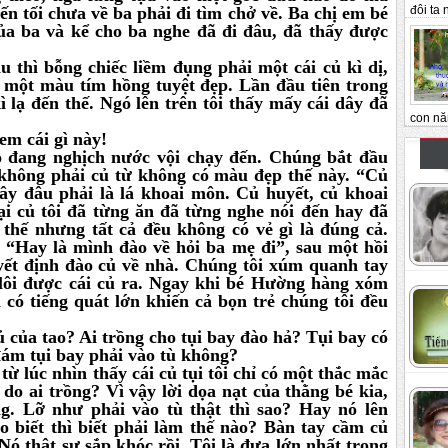
đôi ta n
đến tối chưa về ba phải đi tìm chở về. Ba chị em bé
của ba và kể cho ba nghe đã đi đâu, đã thấy được
u thì bỗng chiếc liềm đụng phải một cái củ kì dị,
à một màu tím hồng tuyệt đẹp. Lần đầu tiên trong
kì lạ đến thế. Ngó lên trên tôi thấy mấy cái dây đã
con nă
 cái gì này!
ỏ đang nghịch nước vội chạy đến. Chúng bắt đầu
” không phải củ từ không có màu đẹp thế này. “Củ
y đâu phải là lá khoai môn. Củ huyết, củ khoai
ại củ tôi đã từng ăn đã từng nghe nói đến hay đã
 thế nhưng tất cả đều không có vẻ gì là đúng cả.
“Hay là mình đào về hỏi ba mẹ đi”, sau một hồi
uyết định đào củ về nhà. Chúng tôi xúm quanh tay
 lôi được cái củ ra. Ngay khi bé Hường hàng xóm
 có tiếng quát lớn khiến cả bọn trẻ chúng tôi đều
của tao? Ai trồng cho tụi bay đào hả? Tụi bay có
đám tụi bay phải vào tù không?
ừ lúc nhìn thấy cái củ tụi tôi chỉ có một thắc mắc
do ai trồng? Vì vậy lời dọa nạt của thằng bé kia,
ng. Lỡ như phải vào tù thật thì sao? Hay nó lên
o biết thì biết phải làm thế nào? Bàn tay cầm củ
ó thật sự sắp khóc rồi. Tôi là đưa lớn nhất trong