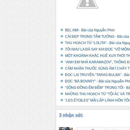
BEL AMI - Bài của Nguyễn Phin
CÁI ĐẸP TRONG TÂM TƯỞNG - Bài của 
THU HOẠCH TỪ “LOLITA” - Bài của Ngu
TÔI NHƯ LA ĐÀ SAY KHI ĐỌC “VỠ MỘNG”
MỘT KHOẢNH KHẮC HUẾ XƯA THỜI THUỘ
“ANH EM NHÀ KARAMAZOV”, THÔNG ĐIỆP
CẢM NHẬN THUỐC SÚNG ÂM Ỉ CHÁY TRO
ĐỌC LẠI TRUYỆN “TARAS BULBA” - Bài 
ĐỌC “BÀ BOVARY” - Bài của Nguyễn Ph
“SÔNG ĐÔNG ÊM ĐỀM” TRONG TÔI - Bài
NHỮNG THU HOẠCH TỪ “TỘI ÁC VÀ TR
“LES ÉTOILES” MÃI LẤP LÁNH HỒN TÔI -
3 nhận xét: