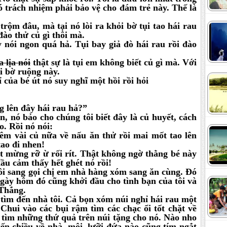
ó trách nhiệm phải bảo vệ cho đám trẻ này. Thế là
 đâu, mà tại nó lòi ra khỏi bờ tụi tao hái rau
ào thử củ gì thôi mà.
 ngon quá hả. Tụi bay giả đò hái rau rồi đào
lịa nói
thật sự là tụi em không biết củ gì mà. Với
ài bờ ruộng này.
 của bé út nó suy nghĩ một hồi rồi hỏi
 lên đây hái rau hả?”
ện, nó bảo cho chúng tôi biết đây là củ huyết, cách
o. Rồi nó nói:
vài củ nữa về nấu ăn thử rồi mai mốt tao lên
ao đi nhen!
t mừng rỡ ừ rối rít. Thật không ngờ thằng bé này
đầu cảm thấy hết ghét nó rồi!
ôi sang gọi chị em nhà hàng xóm sang ăn cùng. Đó
 ngày hôm đó cũng khởi đầu cho tình bạn của tôi và
 Thắng.
tìm đến nhà tôi. Cả bọn xóm núi nghỉ hái rau một
Chui vào các bụi rậm tìm các chạc ổi tốt chặt về
 tìm những thứ quả trên núi tặng cho nó. Nào nho
ến chiều về nhà, môi, lưỡi đứa nào cũng tím ngắt