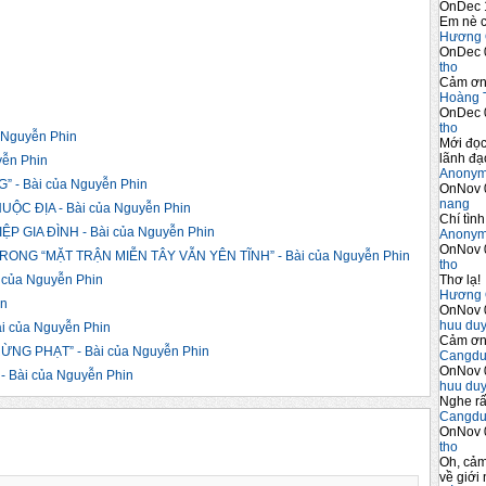
OnDec 
Em nè c
Hương 
OnDec 
tho
Cảm ơn 
Hoàng 
OnDec 
tho
Nguyễn Phin
Mới đọc
lãnh đạo
yễn Phin
Anony
 - Bài của Nguyễn Phin
OnNov 
nang
C ĐỊA - Bài của Nguyễn Phin
Chí tình
 GIA ĐÌNH - Bài của Nguyễn Phin
Anony
OnNov 
NG “MẶT TRẬN MIỄN TÂY VẪN YÊN TĨNH” - Bài của Nguyễn Phin
tho
Thơ lạ!
của Nguyễn Phin
Hương 
in
OnNov 
huu du
 của Nguyễn Phin
Cảm ơn 
ỪNG PHẠT” - Bài của Nguyễn Phin
Cangdu
OnNov 
 Bài của Nguyễn Phin
huu du
Nghe rấ
Cangdu
OnNov 
tho
Oh, cảm
về giới 