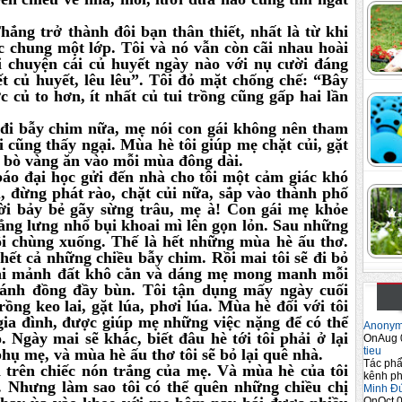
hắng trở thành đôi bạn thân thiết, nhất là từ khi
c chung một lớp. Tôi và nó vẫn còn cãi nhau hoài
ại chuyện cái củ huyết ngày nào với nụ cười đáng
t củ huyết, lêu lêu”. Tôi đỏ mặt chống chế: “Bây
 củ to hơn, ít nhất củ tui trồng cũng gấp hai lần
 đi bẫy chim nữa, mẹ nói con gái không nên tham
ôi cũng thấy ngại. Mùa hè tôi giúp mẹ chặt củi, gặt
n bò vàng ăn vào mỗi mùa đông dài.
báo đại học gửi đến nhà cho tôi một cảm giác khó
u, đừng phát rào, chặt củi nữa, sắp vào thành phố
ười bảy bẻ gãy sừng trâu, mẹ à! Con gái mẹ khỏe
ẳng lưng nhổ bụi khoai mì lên gọn lỏn. Sau những
tôi chùng xuống. Thế là hết những mùa hè ấu thơ.
hết cả những chiều bẫy chim. Rồi mai tôi sẽ đi bỏ
lại mảnh đất khô cằn và dáng mẹ mong manh mỗi
 cánh đồng đầy bùn. Tôi tận dụng mấy ngày cuối
rồng keo lai, gặt lúa, phơi lúa. Mùa hè đối với tôi
 gia đình, được giúp mẹ những việc nặng để có thể
Anony
 Ngày mai sẽ khác, biết đâu hè tới tôi phải ở lại
OnAug 
tieu
hụ mẹ, và mùa hè ấu thơ tôi sẽ bỏ lại quê nhà.
Tác phẩ
trên chiếc nón trắng của mẹ. Và mùa hè của tôi
kênh ph
. Nhưng làm sao tôi có thể quên những chiều chị
Minh Đ
OnOct 0