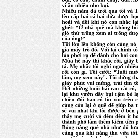
vì ăn nhiều nho bụi.
Nhiều năm đã trôi qua tôi và T
lên cấp hai cả hai đứa được họ
hoài và đôi khi nó còn nhắc l
ghét: “Ở nhà quê mà không biế
giờ thử trồng xem ai trồng được
của ông!”
Tôi lớn lên không còn cùng nó
gia mấy trò đó. Với lại chính t
lúa phơi rạ để dành cho hai co
Mùa hè này thì khác rồi, giấy 
tả. Mẹ nhắc tôi nghỉ ngơi nhiề
rồi còn gì. Tôi cười: “Tuổi m
lắm, mẹ xem này”. Tôi đứng th
giây phút vui mừng, trái tim 
Hết những buổi hái rau cắt cỏ, 
lại khu vườn đầy bụi rậm bỏ 
chiều đội bao cỏ liu xiu trên
cùng còn lại ở quê để giúp ba t
sẽ vui nhất khi tôi được ở bên
thấy mẹ cười và đêm đêm ít ho.
thành phố làm thêm kiếm tiền p
Bóng nắng quê nhà như đổ lửa 
cũng qua khi nắng thu vừa tới