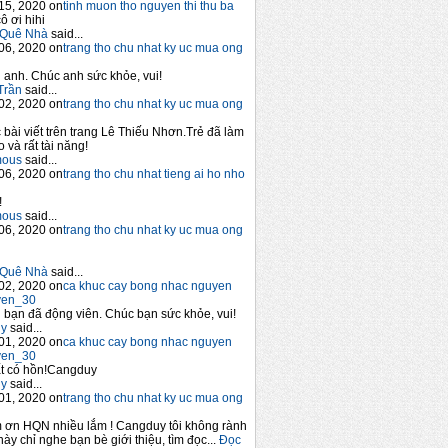
15, 2020 on
tinh muon tho nguyen thi thu ba
ô ơi hihi
Quê Nhà
said...
06, 2020 on
trang tho chu nhat ky uc mua ong
anh. Chúc anh sức khỏe, vui!
Trần
said...
02, 2020 on
trang tho chu nhat ky uc mua ong
 bài viết trên trang Lê Thiếu Nhơn.Trẻ đã làm
 và rất tài năng!
mous
said...
06, 2020 on
trang tho chu nhat tieng ai ho nho
!
mous
said...
06, 2020 on
trang tho chu nhat ky uc mua ong
Quê Nhà
said...
02, 2020 on
ca khuc cay bong nhac nguyen
yen_30
bạn đã động viên. Chúc bạn sức khỏe, vui!
y
said...
01, 2020 on
ca khuc cay bong nhac nguyen
yen_30
t có hồn!Cangduy
y
said...
01, 2020 on
trang tho chu nhat ky uc mua ong
 ơn HQN nhiều lắm ! Cangduy tôi không rành
này chỉ nghe bạn bè giới thiệu, tìm đọc...
Đọc