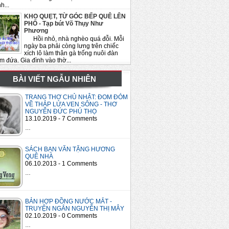
h...
KHO QUẸT, TỪ GÓC BẾP QUÊ LÊN
PHỐ - Tạp bút Võ Thụy Như
Phương
Hồi nhỏ, nhà nghèo quá đỗi. Mỗi
ngày ba phải còng lưng trên chiếc
xích lô làm thân gà trống nuôi đàn
m đứa. Gia đình vào thờ...
BÀI VIẾT NGẪU NHIÊN
TRANG THƠ CHỦ NHẬT: ĐOM ĐÓM
VỀ THẮP LỬA VEN SÔNG - THƠ
NGUYỄN ĐỨC PHÚ THỌ
13.10.2019 - 7 Comments
…
SÁCH BẠN VĂN TẶNG HƯƠNG
QUÊ NHÀ
06.10.2013 - 1 Comments
…
BẢN HỢP ĐỒNG NƯỚC MẮT -
TRUYỆN NGẮN NGUYỄN THỊ MÂY
02.10.2019 - 0 Comments
…