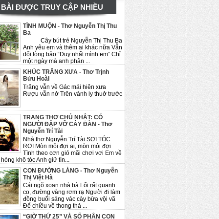
BÀI ĐƯỢC TRUY CẬP NHIỀU
TÌNH MUỘN - Thơ Nguyễn Thị Thu
Ba
Cây bút trẻ Nguyễn Thị Thu Ba
Anh yêu em và thêm ai khác nữa Vẫn
dối lòng bảo “Duy nhất mình em” Chỉ
một ngày mà anh phân ...
KHÚC TRĂNG XƯA - Thơ Trịnh
Bửu Hoài
Trăng vẫn về Gác mái hiên xưa
Rượu vẫn nở Trên vành ly thuở trước
TRANG THƠ CHỦ NHẬT: CÓ
NGƯỜI ĐẬP VỠ CÂY ĐÀN - Thơ
Nguyễn Trí Tài
Nhà thơ Nguyễn Trí Tài SỢI TÓC
RƠI Mòn mỏi đợi ai, mòn mỏi đợi
Tình theo cơn gió mãi chơi vơi Em về
hỏng khô tóc Anh giữ tìn...
CON ĐƯỜNG LÀNG - Thơ Nguyễn
Thị Việt Hà
Cái ngõ xoan nhà bà Lối rất quanh
co, đường vàng rơm rạ Người đi làm
đồng buổi sáng vác cày bừa vội vã
Để chiều về thong thả ...
“GIỜ THỨ 25” VÀ SỐ PHẬN CON