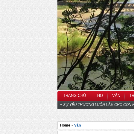
TRANG CHỦ
THƠ
VĂN
T
+ SỰ YÊU THƯƠNG LUÔN LÀM CHO CON N
Home »
Văn