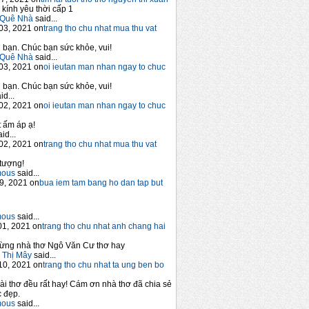
 kính yêu thời cấp 1
Quê Nhà
said...
03, 2021 on
trang tho chu nhat mua thu vat
bạn. Chúc bạn sức khỏe, vui!
Quê Nhà
said...
03, 2021 on
oi ieutan man nhan ngay to chuc
bạn. Chúc bạn sức khỏe, vui!
id...
02, 2021 on
oi ieutan man nhan ngay to chuc
 ấm áp ạ!
id...
02, 2021 on
trang tho chu nhat mua thu vat
tượng!
mous
said...
9, 2021 on
bua iem tam bang ho dan tap but
mous
said...
1, 2021 on
trang tho chu nhat anh chang hai
ừng nhà thơ Ngô Văn Cư thơ hay
 Thị Mây
said...
10, 2021 on
trang tho chu nhat ta ung ben bo
ài thơ đều rất hay! Cám ơn nhà thơ đã chia sẻ
 đẹp.
mous
said...