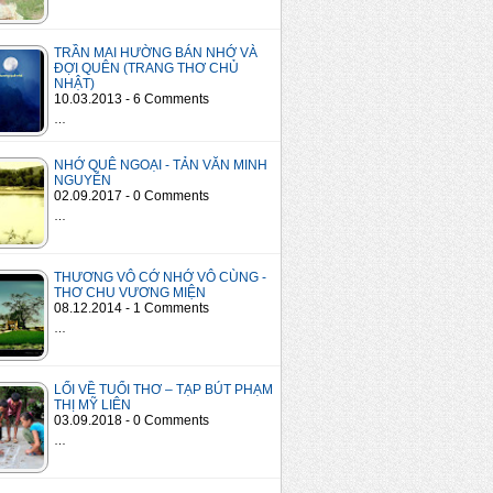
TRẦN MAI HƯỜNG BÁN NHỚ VÀ
ĐỢI QUÊN (TRANG THƠ CHỦ
NHẬT)
10.03.2013 - 6 Comments
…
NHỚ QUÊ NGOẠI - TẢN VĂN MINH
NGUYỄN
02.09.2017 - 0 Comments
…
THƯƠNG VÔ CỚ NHỚ VÔ CÙNG -
THƠ CHU VƯƠNG MIỆN
08.12.2014 - 1 Comments
…
LỐI VỀ TUỔI THƠ – TẠP BÚT PHẠM
THỊ MỸ LIÊN
03.09.2018 - 0 Comments
…