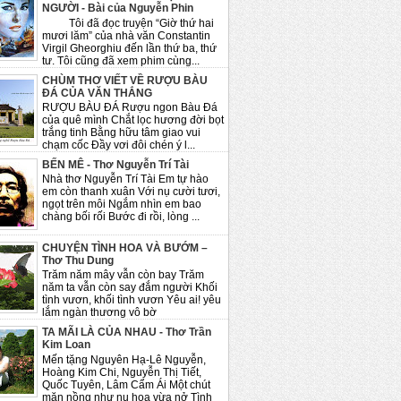
NGƯỜI - Bài của Nguyễn Phin
Tôi đã đọc truyện “Giờ thứ hai
mươi lăm” của nhà văn Constantin
Virgil Gheorghiu đến lần thứ ba, thứ
tư. Tôi cũng đã xem phim cùng...
CHÙM THƠ VIẾT VỀ RƯỢU BÀU
ĐÁ CỦA VĂN THẮNG
RƯỢU BÀU ĐÁ Rượu ngon Bàu Đá
của quê mình Chắt lọc hương đời bọt
trắng tinh Bằng hữu tâm giao vui
chạm cốc Đầy vơi đôi chén ý l...
BẾN MÊ - Thơ Nguyễn Trí Tài
Nhà thơ Nguyễn Trí Tài Em tự hào
em còn thanh xuân Với nụ cười tươi,
ngọt trên môi Ngắm nhìn em bao
chàng bối rối Bước đi rồi, lòng ...
CHUYỆN TÌNH HOA VÀ BƯỚM –
Thơ Thu Dung
Trăm năm mây vẫn còn bay Trăm
năm ta vẫn còn say đắm người Khối
tình vươn, khối tình vươn Yêu ai! yêu
lắm ngàn thương vô bờ
TA MÃI LÀ CỦA NHAU - Thơ Trần
Kim Loan
Mến tặng Nguyên Hạ-Lê Nguyễn,
Hoàng Kim Chi, Nguyễn Thị Tiết,
Quốc Tuyên, Lâm Cẩm Ái Một chút
mặn nồng như nụ hoa vừa nở Tình