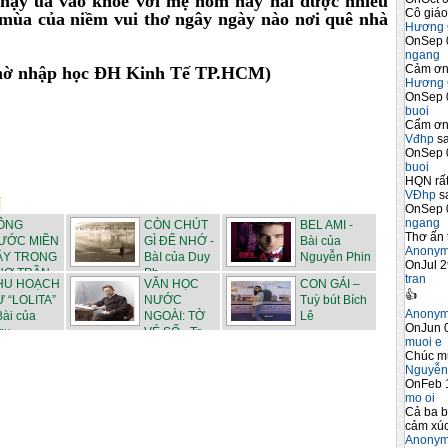
o chạy ùa vào khoe với mẹ hôm nay hái được nhiều
Cô giáo
 mùa của niềm vui thơ ngây ngày nào nơi quê nhà
Hương 
OnSep 
ngang
Cảm ơn 
chờ nhập học ĐH Kinh Tế TP.HCM)
Hương 
OnSep 
buoi
Cẩm ơn 
Vđhp
sa
OnSep 
buoi
HQN rất
VĐhp
sa
OnSep 
ngang
ÔNG
CÒN CHÚT
BEL AMI -
Thơ ấn 
ƯỚC MIỀN
GÌ ĐỂ NHỚ -
Bài của
Anony
ÂY TRONG
BàI của Duy
Nguyễn Phin
OnJul 2
HƠ TRẦN
Ph...
tran
HU HOẠCH
VĂN HỌC
CON GÁI –
👍
Ừ “LOLITA”
NƯỚC
Tuỳ bút Bích
Anony
Bài của
NGOÀI: TỜ
Lê
OnJun 0
u...
VÉ SỐ - Tr...
muoi e
Chúc m
Nguyễn
OnFeb 
mo oi
Cả ba b
cảm xúc
Anony