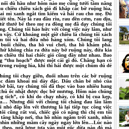
t nổi dù hầu như hôm nào mẹ cũng tưới tắm nâng
au chiều chiều xách giỏ đi khắp các bờ ruộng lúa,
ai mì xanh ngắt tìm kiếm và hái rau cho mẹ. Đủ
biết tên. Này là rau đầu rìu, rau dền cơm, rau dịu,
từ thưở bé theo mẹ ra đồng mẹ đã dạy chúng tôi
ông. Chúng tôi háo hức với công việc này lắm, như
ớn vậy. Cứ khoảng một giờ chiều là chúng tôi xách
m tôi và hai đứa nhỏ hàng xóm. Chúng tôi lang
uổi chiều, tha hồ vui chơi, tha hồ khám phá.
hứ không chia ra đứa này bờ ruộng này, đứa kia
n chiều thì hai chiếc giỏ cũng đầy như nhau. Bao
ũng “thu hoạch” được một cái gì đó. Chẳng hạn có
trong ruộng lúa, khi thì hái được một chùm dú dẻ
chúng tôi chạy giỡn, đuổi nhau trên các bờ ruộng
các đám khoai mì dày đặc. Dấu chân bé nhỏ của
bờ bãi, tay chúng tôi đã thọc vào bao nhiêu hang
 chú ốc nhặt được dọc bờ mương. Hôm nào chúng
 tích”, có khi do chạy nhảy, có khi bị cua kẹp,
áu… Nhưng đối với chúng tôi chẳng đau lâu lắm
 nhỏ đắp lên vết thương là lại tiếp tục công việc
ôi cũng rất vui, chiếc giỏ có nặng thì chị em tôi
 tăng khắp nơi, tha hồ nhìn ngắm trời xanh, nhìn
nhìn những mầm cây ngày ngày lớn lên…Lúc nào
g theo, ngã lưng tựa vào một gốc dừa nào đó mà