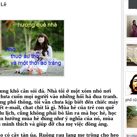
 Lê
rung khô cằn sỏi đá. Nhà tôi ở một xóm nhỏ nơi
chưa cuốn mọi người vào những hối hả đua tranh.
phố cũ 
ờng phổ thông, tôi vẫn chưa kịp biết đến chiếc máy
ết e-mail, chat chit là gì. Mùa hè của trẻ con quê
du lịch, cũng không phải bò lăn ra mà học hè, học
tận hưởng mùa hè đúng như ý nghĩa của nó, mùa
 mình thích và giúp đỡ cha mẹ việc đồng áng.
o cỏ cây tàn úa. Ruộng rau lang mẹ trồng cho heo