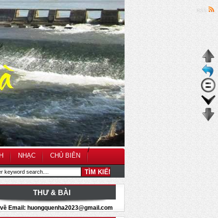
RSS
/
H
NHẠC
CHỦ BIÊN
THƯ & BÀI
i về Email: huongquenha2023@gmail.com