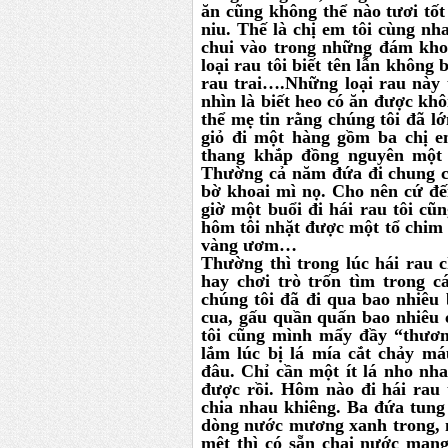
ăn cũng không thể nào tươi tố
niu. Thế là chị em tôi cùng nh
chui vào trong những đám kho
loại rau tôi biết tên lẫn không 
rau trai….Những loại rau này 
nhìn là biết heo có ăn được kh
thể mẹ tin rằng chúng tôi đã l
giỏ đi một hàng gồm ba chị e
thang khắp đồng nguyên một b
Thường cả năm đứa đi chung c
bờ khoai mì nọ. Cho nên cứ đế
giờ một buổi đi hái rau tôi c
hôm tôi nhặt được một tổ chim 
vàng ươm…
Thường thì trong lúc hái rau 
hay chơi trò trốn tìm trong 
chúng tôi đã đi qua bao nhiêu 
cua, gấu quần quấn bao nhiêu
tôi cũng mình mẩy đầy “thương
lắm lúc bị lá mía cắt chảy m
đâu. Chỉ cần một ít lá nho nhai
được rồi. Hôm nào đi hái rau t
chia nhau khiêng. Ba đứa tung
dòng nước mương xanh trong, 
mệt thì có sẵn chai nước man