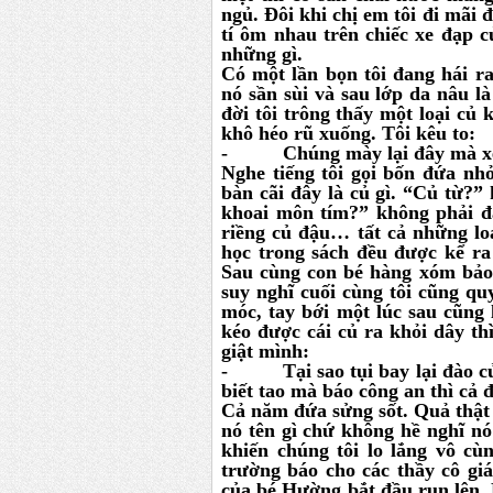
ngủ. Đôi khi chị em tôi đi mãi 
tí ôm nhau trên chiếc xe đạp 
những gì.
Có một lần bọn tôi đang hái ra
nó sần sùi và sau lớp da nâu l
đời tôi trông thấy một loại củ 
khô héo rũ xuống. Tôi kêu to:
- Chúng mày lại đây mà xem
Nghe tiếng tôi gọi bốn đứa nh
bàn cãi đây là củ gì. “Củ từ?
khoai môn tím?” không phải đâ
riềng củ đậu… tất cả những lo
học trong sách đều được kể ra
Sau cùng con bé hàng xóm bảo 
suy nghĩ cuối cùng tôi cũng q
móc, tay bới một lúc sau cũng
kéo được cái củ ra khỏi dây thì
giật mình:
- Tại sao tụi bay lại đào củ 
biết tao mà báo công an thì cả 
Cả năm đứa sửng sốt. Quả thật t
nó tên gì chứ không hề nghĩ nó 
khiến chúng tôi lo lắng vô cù
trường báo cho các thầy cô giá
của bé Hường bắt đầu run lên. N