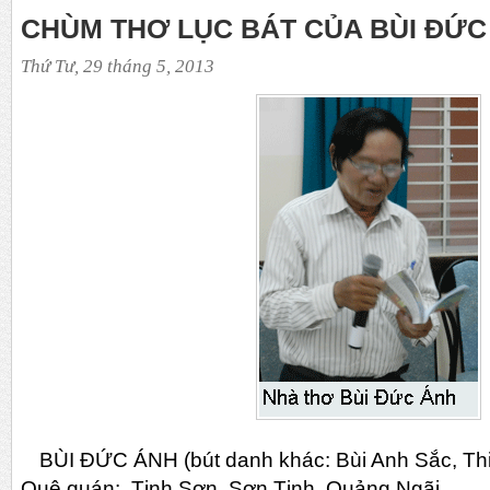
CHÙM THƠ LỤC BÁT CỦA BÙI ĐỨC
Thứ Tư, 29 tháng 5, 2013
BÙI ĐỨC ÁNH (bút danh khác: Bùi Anh Sắc, Th
Quê quán: Tịnh Sơn, Sơn Tịnh, Quảng Ngãi.