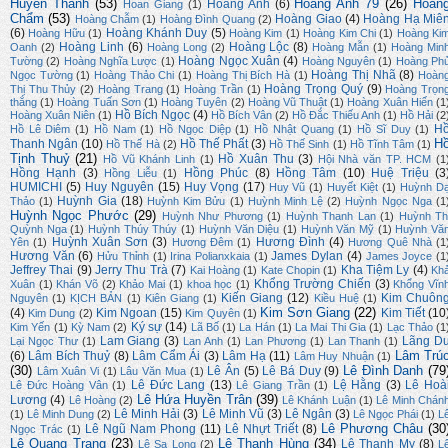
Huyền Thanh
(53)
Hoàng Anh 79
(26)
Hoàn
Hoàng Anh
(6)
Hoan Giang
(1)
Chẩm
(53)
Hoàng Giao
(4)
Hoàng Hạ Miê
Hoàng Chẫm
(1)
Hoàng Đình Quang
(2)
(6)
Hoàng Khánh Duy
(5)
Hoàng Hữu
(1)
Hoàng Kim
(1)
Hoàng Kim Chi
(1)
Hoàng Ki
Hoàng Linh
(6)
Hoàng Lộc
(8)
Oanh
(2)
Hoàng Long
(2)
Hoàng Mẫn
(1)
Hoàng Min
Hoàng Ngọc Xuân
(4)
Tường
(2)
Hoàng Nghĩa Lược
(1)
Hoàng Nguyên
(1)
Hoàng Ph
Hoàng Thị Nhã
(8)
Ngọc Tường
(1)
Hoàng Thảo Chi
(1)
Hoàng Thị Bích Hà
(1)
Hoàn
Hoàng Trọng Quý
(9)
Thị Thu Thủy
(2)
Hoàng Trang
(1)
Hoàng Trần
(1)
Hoàng Trọn
thắng
(1)
Hoàng Tuấn Sơn
(1)
Hoàng Tuyên
(2)
Hoàng Vũ Thuật
(1)
Hoàng Xuân Hiến
(1
Hồ Bích Ngọc
(4)
Hoàng Xuân Niên
(1)
Hồ Bích Vân
(2)
Hồ Đắc Thiếu Anh
(1)
Hồ Hải
(2
H
Hồ Lê Diêm
(1)
Hồ Nam
(1)
Hồ Ngọc Diệp
(1)
Hồ Nhật Quang
(1)
Hồ Sĩ Duy
(1)
H
Thanh Ngân
(10)
Hồ Thế Phất
(3)
Hồ Thế Hà
(2)
Hồ Thế Sinh
(1)
Hồ Tĩnh Tâm
(1)
Tịnh Thuỷ
(21)
Hồ Xuân Thu
(3)
Hồ Vũ Khánh Linh
(1)
Hội Nhà văn TP. HCM
(1
Hồng Hạnh
(3)
Hồng Phúc
(8)
Hồng Tâm
(10)
Huệ Triệu
(3
Hồng Liễu
(1)
HUMICHI
(5)
Huy Nguyên
(15)
Huy Vọng
(17)
Huy Vũ
(1)
Huyết Kiệt
(1)
Huỳnh D
Huỳnh Gia
(18)
Thảo
(1)
Huỳnh Kim Bửu
(1)
Huỳnh Minh Lệ
(2)
Huỳnh Ngọc Nga
(1
Huỳnh Ngọc Phước
(29)
Huỳnh Như Phương
(1)
Huỳnh Thanh Lan
(1)
Huỳnh Th
Quỳnh Nga
(1)
Huỳnh Thúy Thúy
(1)
Huỳnh Văn Diệu
(1)
Huỳnh Văn Mỹ
(1)
Huỳnh Vă
Huỳnh Xuân Sơn
(3)
Hương Đình
(4)
Yên
(1)
Hương Đêm
(1)
Hương Quê Nhà
(1
Hương Văn
(6)
James Dylan
(4)
Hửu Thỉnh
(1)
Irina Polianxkaia
(1)
James Joyce
(1
Jeffrey Thai
(9)
Jerry Thu Trà
(7)
Kha Tiệm Ly
(4)
Kai Hoàng
(1)
Kate Chopin
(1)
Kh
Khổng Trường Chiến
(3)
Xuân
(1)
Khán Võ
(2)
Khảo Mai
(1)
khoa học
(1)
Khổng Vĩn
Kiến Giang
(12)
Kim Chuôn
Nguyên
(1)
KỊCH BẢN
(1)
Kiên Giang
(1)
Kiều Huệ
(1)
Kim Sơn Giang
(22)
(4)
Kim Ngoan
(15)
Kim Tiết
(10
Kim Dung
(2)
Kim Quyên
(1)
Ký sự
(14)
Kim Yến
(1)
Kỳ Nam
(2)
Lã Bố
(1)
La Hán
(1)
La Mai Thi Gia
(1)
Lạc Thảo
(1
Lam Giang
(3)
Lãng D
Lại Ngọc Thư
(1)
Lan Anh
(1)
Lan Phương
(1)
Lan Thanh
(1)
Lâm Trú
(6)
Lâm Bích Thuỷ
(8)
Lâm Cẩm Ái
(3)
Lâm Hạ
(11)
Lâm Huy Nhuận
(1)
(30)
Lê Đình Danh
(79
Lê Ân
(5)
Lê Bá Duy
(9)
Lâm Xuân Vi
(1)
Lâu Văn Mua
(1)
Lê Đức Lang
(13)
Lệ Hằng
(3)
Lê Hoà
Lê Đức Hoàng Vân
(1)
Lê Giang Trần
(1)
Lê Hứa Huyền Trân
(39)
Lương
(4)
Lê Hoàng
(2)
Lê Khánh Luận
(1)
Lê Minh Chán
Lê Minh Hải
(3)
Lê Minh Vũ
(3)
Lê Ngân
(3)
(1)
Lê Minh Dung
(2)
Lê Ngọc Phái
(1)
L
Lê Phương Châu
(30
Lê Ngũ Nam Phong
(11)
Lê Nhựt Triết
(8)
Ngọc Trác
(1)
Lê Quang Trạng
(23)
Lê Thanh Hùng
(34)
Lê Thanh My
(8)
Lê Sa Long
(2)
L