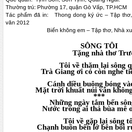
Thường trú: Phường 17, quận Gò Vấp, TP.HCM
Tác phẩm đã in:
Thong dong ký ức – Tập thơ
văn 2012
Biển không em – Tập thơ, Nhà xuất b
SÔNG TÔI
Tặng nhà thơ Trư
Tôi về thăm lại sông 
Trà Giang ơi có còn nghe ti
Cánh diều buông bóng và
Mặt trời khuất núi vẫn khôn
***
Những ngày tắm bến sôn
Nước trong ai thả bùa mê ơ
Tôi về gặp lại sông tô
Chạnh buồn bên lở bên bồi 