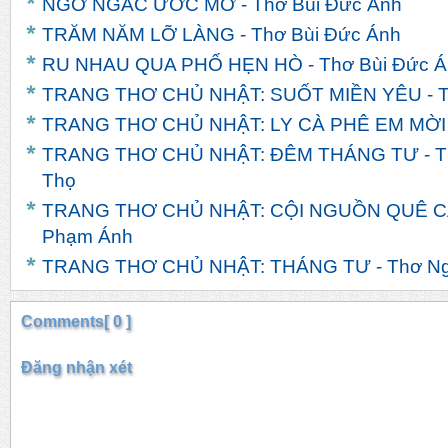
NGƠ NGÁC ƯỚC MƠ - Thơ Bùi Đức Ánh
TRĂM NĂM LỠ LÀNG - Thơ Bùi Đức Ánh
RU NHAU QUA PHỐ HẸN HÒ - Thơ Bùi Đức Á
TRANG THƠ CHỦ NHẬT: SUỐT MIỀN YÊU - T
TRANG THƠ CHỦ NHẬT: LY CÀ PHÊ EM MỜI -
TRANG THƠ CHỦ NHẬT: ĐÊM THÁNG TƯ - T
Thọ
TRANG THƠ CHỦ NHẬT: CỘI NGUỒN QUÊ CÁ
Phạm Ánh
TRANG THƠ CHỦ NHẬT: THÁNG TƯ - Thơ Ng
Comments[ 0 ]
Đăng nhận xét