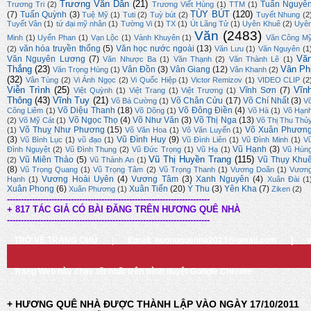
Trương Văn Dân
(21)
Tuấn Nguyễ
Trương Tri
(2)
Trương Viết Hùng
(1)
TTM
(1)
TÙY BÚT
(120)
(7)
Tuấn Quỳnh
(3)
Tuệ Mỹ
(1)
Tuti
(2)
Tuỳ bút
(2)
Tuyết Nhung
(2
Tuyết Vân
(1)
tứ đại mỹ nhân
(1)
Tường Vi
(1)
TX
(1)
Út Lãng Tử
(1)
Uyên Khuê
(2)
Uyê
Văn
(2483)
Minh
(1)
Uyển Phan
(1)
Vạn Lộc
(1)
Vành Khuyên
(1)
Văn Công M
văn hóa truyền thống
(5)
Văn học nước ngoài
(13)
(2)
Văn Lưu
(1)
Văn Nguyên
(1
Vă
Văn Nguyên Lương
(7)
Văn Nhược Ba
(1)
Văn Thạnh
(2)
Văn Thành Lê
(1)
Thắng
(23)
Vân Ph
Vân Đồn
(3)
Vân Giang
(12)
Văn Trọng Hùng
(1)
Vân Khanh
(2)
(32)
Vân Tùng
(2)
Vi Ánh Ngọc
(2)
Vi Quốc Hiệp
(1)
Victor Remizov
(1)
VIDEO CLIP
(2
Viễn Trình
(25)
Vĩn
Vĩnh Sơn
(7)
Việt Quỳnh
(1)
Việt Trang
(1)
Việt Trương
(1)
Thông
(43)
Vĩnh Tuy
(21)
Võ Chân Cửu
(17)
Võ Chí Nhất
(3)
Võ Bá Cường
(1)
V
Võ Diệu Thanh
(18)
Võ Đông Điền
(4)
Công Liêm
(1)
Võ Dõng
(1)
Võ Hà
(1)
Võ Hạn
Võ Ngọc Thọ
(4)
Võ Như Văn
(3)
Võ Thị Nga
(13)
(2)
Võ Mỹ Cát
(1)
Võ Thị Thu Thủ
Võ Thuỵ Như Phương
(15)
Võ Xuân Phươn
(1)
Võ Văn Hoa
(1)
Võ Văn Luyến
(1)
(3)
Vũ Đình Huy
(9)
Vũ Bình Lục
(1)
vũ đạo
(1)
Vũ Đình Liên
(1)
Vũ Đình Minh
(1)
V
Vũ Hạnh
(3)
Đình Nguyệt
(2)
Vũ Đình Thung
(2)
Vũ Đức Trọng
(1)
Vũ Hạ
(1)
Vũ Hùn
Vũ Thị Huyền Trang
(115)
Vũ Miên Thảo
(5)
Vũ Thụy Khu
(2)
Vũ Thành An
(1)
(8)
Vũ Trọng Quang
(1)
Vũ Trọng Tâm
(2)
Vũ Trọng Thanh
(1)
Vương Doãn
(1)
Vươn
Vương Hoài Uyên
(4)
Vương Tâm
(3)
Xanh Nguyên
(4)
Hạnh
(1)
Xuân Đài
(1
Xuân Phong
(6)
Xuân Tiến
(20)
Ý Thu
(3)
Yên Kha
(7)
Xuân Phương
(1)
Ziken
(2)
-------------------------------------------------------------------------
+ 817 TÁC GIẢ CÓ BÀI ĐĂNG TRÊN HƯƠNG QUÊ NHÀ
-------------------------------------------------------------------------
TRỞ VỀ TRANG CHỦ
|
Email: huongquenha2023@gmail.com
|
Trang Web này chạy tốt nhất trên trình duyệt Google Chrome
+ HƯƠNG QUÊ NHÀ ĐƯỢC THÀNH LẬP VÀO NGÀY 17/10/2011