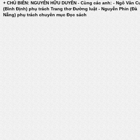
+ CHỦ BIÊN: NGUYỄN HỮU DUYÊN - Cùng các anh: - Ngô Văn C
(Bình Định) phụ trách Trang thơ Đường luật - Nguyễn Phin (Đà
Nẵng) phụ trách chuyên mục Đọc sách