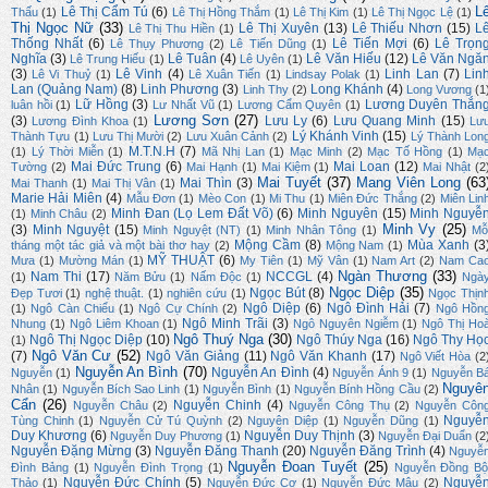
L
Lê Thị Cẩm Tú
(6)
Thấu
(1)
Lê Thị Hồng Thắm
(1)
Lê Thị Kim
(1)
Lê Thị Ngọc Lệ
(1)
Thị Ngọc Nữ
(33)
Lê Thị Xuyên
(13)
Lê Thiếu Nhơn
(15)
L
Lê Thị Thu Hiền
(1)
Thống Nhất
(6)
Lê Tiến Mợi
(6)
Lê Trọn
Lê Thụy Phương
(2)
Lê Tiến Dũng
(1)
Nghĩa
(3)
Lê Tuân
(4)
Lê Văn Hiếu
(12)
Lê Văn Ngă
Lê Trung Hiếu
(1)
Lê Uyên
(1)
(3)
Lê Vinh
(4)
Linh Lan
(7)
Lin
Lê Vi Thuỷ
(1)
Lê Xuân Tiến
(1)
Lindsay Polak
(1)
Lan (Quảng Nam)
(8)
Linh Phương
(3)
Long Khánh
(4)
Linh Thy
(2)
Long Vương
(1
Lữ Hồng
(3)
Lương Duyên Thắn
luân hồi
(1)
Lư Nhất Vũ
(1)
Lương Cẩm Quyên
(1)
Lương Sơn
(27)
(3)
Lưu Ly
(6)
Lưu Quang Minh
(15)
Lương Đình Khoa
(1)
Lư
Lý Khánh Vinh
(15)
Thành Tựu
(1)
Lưu Thị Mười
(2)
Lưu Xuân Cảnh
(2)
Lý Thành Lon
M.T.N.H
(7)
(1)
Lý Thời Miễn
(1)
Mã Nhị Lan
(1)
Mạc Minh
(2)
Mạc Tố Hồng
(1)
Mạ
Mai Đức Trung
(6)
Mai Loan
(12)
Tường
(2)
Mai Hạnh
(1)
Mai Kiệm
(1)
Mai Nhật
(2
Mai Tuyết
(37)
Mang Viên Long
(63
Mai Thìn
(3)
Mai Thanh
(1)
Mai Thị Vân
(1)
Marie Hải Miên
(4)
Mẫu Đơn
(1)
Mèo Con
(1)
Mi Thu
(1)
Miên Đức Thắng
(2)
Miên Lin
Minh Đan (Lọ Lem Đất Võ)
(6)
Minh Nguyên
(15)
Minh Nguyễ
(1)
Minh Châu
(2)
Minh Vy
(25)
(3)
Minh Nguyệt
(15)
Minh Nguyệt (NT)
(1)
Minh Nhân Tông
(1)
Mỗ
Mộng Cầm
(8)
Mùa Xanh
(3
tháng một tác giả và một bài thơ hay
(2)
Mộng Nam
(1)
MỸ THUẬT
(6)
Mưa
(1)
Mường Mán
(1)
My Tiên
(1)
Mỹ Vân
(1)
Nam Art
(2)
Nam Ca
Ngàn Thương
(33)
Nam Thi
(17)
NCCGL
(4)
(1)
Năm Bửu
(1)
Nấm Độc
(1)
Ngà
Ngọc Diệp
(35)
Ngọc Bút
(8)
Đẹp Tươi
(1)
nghệ thuật.
(1)
nghiên cứu
(1)
Ngọc Thịn
Ngô Diệp
(6)
Ngô Đình Hải
(7)
(1)
Ngô Càn Chiểu
(1)
Ngô Cự Chính
(2)
Ngô Hồn
Ngô Minh Trãi
(3)
Nhung
(1)
Ngô Liêm Khoan
(1)
Ngô Nguyên Ngiễm
(1)
Ngô Thị Ho
Ngô Thuý Nga
(30)
Ngô Thị Ngọc Diệp
(10)
Ngô Thúy Nga
(16)
Ngô Thy Họ
(1)
Ngô Văn Cư
(52)
(7)
Ngô Văn Giảng
(11)
Ngô Văn Khanh
(17)
Ngô Viết Hòa
(2
Nguyễn An Bình
(70)
Nguyễn An Đình
(4)
Nguyễn
(1)
Nguyễn Ánh 9
(1)
Nguyễn B
Nguyê
Nhân
(1)
Nguyễn Bích Sao Linh
(1)
Nguyễn Bình
(1)
Nguyễn Bính Hồng Cầu
(2)
Cẩn
(26)
Nguyễn Chinh
(4)
Nguyễn Châu
(2)
Nguyễn Công Thụ
(2)
Nguyễn Côn
Nguyễ
Tùng Chinh
(1)
Nguyễn Cử Tú Quỳnh
(2)
Nguyên Diệp
(1)
Nguyễn Dũng
(1)
Duy Khương
(6)
Nguyễn Duy Thịnh
(3)
Nguyễn Duy Phương
(1)
Nguyễn Đại Duẩn
(2
Nguyễn Đặng Mừng
(3)
Nguyễn Đăng Thanh
(20)
Nguyễn Đăng Trình
(4)
Nguyễ
Nguyễn Đoan Tuyết
(25)
Đình Bảng
(1)
Nguyễn Đình Trọng
(1)
Nguyễn Đồng Bộ
Nguyễn Đức Chính
(5)
Nguyễ
Thảo
(1)
Nguyễn Đức Cơ
(1)
Nguyễn Đức Mậu
(2)