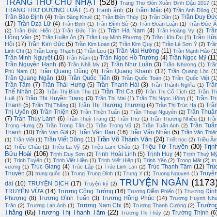
TRANG THƠ CHỦ NHẬT
(528)
Trang Thơ Đón Xuân Đinh Dậu 2017
(1
TRANG THƠ ĐƯỜNG LUẬT
(17)
Tranh ảnh
(3)
Trầm Mặc
(4)
Trần Anh Dũng
(1
Trần Bảo Định
(4)
Trần Duy Đứ
Trần Băng Khuê
(1)
Trần Biên Thùy
(1)
Trần Dần
(1)
(17)
Trần Dzạ Lữ
(4)
Trần Định
(1)
Trần Đình Sử
(2)
Trần Đoàn Luận
(1)
Trần Đức Á
Trần Hà Nam
(4)
Trầ
(2)
Trần Đức Hiển
(1)
Trần Đức Tín
(1)
Trần Hoàng Vy
(2)
Hồng Vân
(5)
Trần Hữ
Trần Huiền Ân
(2)
Trần Huy Minh Phương
(2)
Trần Hữu Du
(1)
Hội
(17)
Trần Kim Đức
(5)
Trần Kim Loan
(2)
Trần Kim Quy
(1)
Trần Lê Sơn Ý
(2)
Trầ
Trần Mai Hường
(11)
Linh Chi
(1)
Trần Long Thạch
(1)
Trần Lưu
(1)
Trần Mạnh Hảo
(1
Trần Minh Nguyệt
(16)
Trần Ngọc Hồ Trường
(4)
Trần Ngọc Mỹ
(11
Trần Năm
(1)
Trần Nguyên Hạnh
(6)
Trần Như Luận
(3)
Trần Nhã My
(2)
Trần Nhương
(1)
Trầ
Trần Quang Dũng
(4)
Trần Quang Khanh
(12)
Phù Nam
(1)
Trần Quang Lộc
(1
Trần Quang Ngân
(10)
Trần Quốc Tiến
(8)
Trần Quốc Toàn
(1)
Trần Quốc Việt
(1
Trần Tâm
(7)
Trần Thái Hưng
(5)
Trần Thanh Hải
(3)
Trầ
Trần Thành Nghĩa
(1)
Thế Nhân
(13)
Trần Thi Ca
(9)
Trần Thị Bích Thu
(1)
Trần Thị Cổ Tích
(2)
Trần Th
Trần Thị Huyền Trang
(3)
Trần Th
Huệ
(1)
Trần Thị Mai
(1)
Trần Thị Ngọc Hồng
(1)
Thanh
(5)
Trần Thị Thương Thương
(4)
Trầ
Trần Thị Thắng
(1)
Trần Thị Trúc Hạ
(1)
Thị Uyên
(8)
Trần Thiện
(3)
Trần Thuậ
Trần Thiện Tuấn
(1)
Trần Thoại Nguyên
(2)
(7)
Trần Thúy Lành
(6)
Trần Thuỳ Trang
(1)
Trần Thư
(1)
Trần Thương Nhiều
(1)
Trầ
Trần Tuấ
Trọng Hưng
(2)
Trần Trọng Tân
(1)
Trần Trọng Vũ
(2)
Trần Tuấn Anh
(2)
Thanh
(10)
Trần Văn Bạn
(16)
Trần Văn Nhân
(5)
Trần Vạn Giã
(2)
Trần Văn Thiê
Trần Võ Thành Văn
(24)
Trần Viết Dũng
(11)
(1)
Trần Việt
(1)
Triết học
(2)
Triều Â
Triệu Từ Truyền
(30)
Trịn
(2)
Triều Châu
(1)
Triều La Vỹ
(2)
Triệu Lam Châu
(1)
Bửu Hoài
(106)
Trịnh Hoài Linh
(5)
Trịnh Huy
(4)
Trịnh Duy Sơn
(2)
Trịnh Thuỳ M
(1)
Trịnh Tuyên
(1)
Trịnh Viết Hiền
(1)
Trịnh Viết Hiệp
(1)
Trịnh Yến
(2)
Trọng Mật
(2)
tr
Trúc Giang
(4)
Trúc Thanh Tâm
(12)
Trú
vương
(1)
Trúc Lập
(1)
Trúc Linh Lan
(2)
Thuyên
(3)
Truyệ
trung quốc
(1)
Trung Trung Đỉnh
(1)
Trung Y
(1)
Truong Nguyen
(1)
TRUYỆN NGẮN
(1173
dài
(10)
TRUYỆN DỊCH
(17)
Truyện ký
(2)
TRUYỆN VỪA
(14)
Trương Công Tưởng
(16)
Trương Đìn
Trương Diễm Phiến
(1)
Phượng
(8)
Trương Đình Tuấn
(3)
Trương Hồng Phúc
(14)
Trương Huỳnh Nh
Trườn
Trương Nam Chi
(5)
Trân
(2)
Trương Lan Anh
(1)
Trương Thanh Cường
(2)
Thắng
(65)
Trương Thị Thanh Tâm
(22)
Trường Thịnh
(6
Trương Thị Thúy
(2)