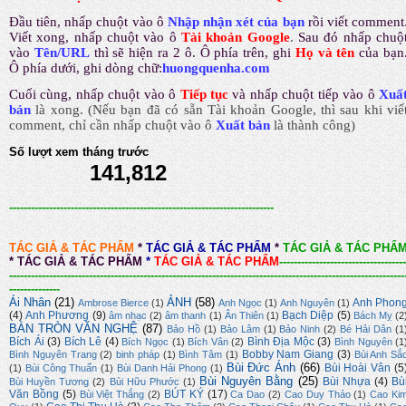
Đầu tiên, nhấp chuột vào ô
Nhập nhận xét của bạn
rồi viết comment
Viết xong, nhấp chuột vào ô
Tài khoản Google
.
Sau đó nhấp chuộ
vào
Tên/URL
thì sẽ hiện ra 2 ô. Ô phía trên, ghi
Họ và tên
của bạn
Ô phía dưới, ghi dòng chữ:
huongquenha.com
Cuối cùng, nhấp chuột vào ô
Tiếp tục
và nhấp chuột tiếp vào ô
Xuấ
bản
là xong.
(Nếu bạn đã có sẵn Tài khoản Google, thì sau khi viế
comment, chỉ cần nhấp chuột vào ô
Xuất bản
là thành công
)
Số lượt xem tháng trước
141,812
-------------------------------------------------------------------------
TÁC GIẢ & TÁC PHẨM
*
TÁC GIẢ & TÁC PHẨM
*
TÁC GIẢ & TÁC PHẨ
*
TÁC GIẢ & TÁC PHẨM
*
TÁC GIẢ & TÁC PHẨM
-----------------------------------
-------------------------------------------------------------------------------------------------------------
--------------
Ái Nhân
(21)
ẢNH
(58)
Anh Phon
Ambrose Bierce
(1)
Anh Ngọc
(1)
Anh Nguyên
(1)
(4)
Anh Phương
(9)
Bạch Diệp
(5)
âm nhạc
(2)
âm thanh
(1)
Ân Thiên
(1)
Bách Mỵ
(2
BÀN TRÒN VĂN NGHỆ
(87)
Bảo Hồ
(1)
Bảo Lâm
(1)
Bảo Ninh
(2)
Bé Hải Dân
(1
Bích Ái
(3)
Bích Lê
(4)
Bình Địa Mộc
(3)
Bích Ngọc
(1)
Bích Vân
(2)
Bình Nguyên
(1
Bobby Nam Giang
(3)
Bình Nguyên Trang
(2)
binh pháp
(1)
Bình Tâm
(1)
Bùi Anh Sắ
Bùi Đức Ánh
(66)
Bùi Hoài Vân
(5
(1)
Bùi Công Thuấn
(1)
Bùi Danh Hải Phong
(1)
Bùi Nguyên Bằng
(25)
Bùi Nhựa
(4)
Bù
Bùi Huyền Tương
(2)
Bùi Hữu Phước
(1)
Văn Bồng
(5)
BÚT KÝ
(17)
Bùi Việt Thắng
(2)
Ca Dao
(2)
Cao Duy Thảo
(1)
Cao Ki