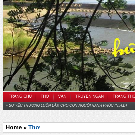
TRANG CHỦ
THƠ
VĂN
TRUYỆN NGẮN
TRANG TH
+ SỰ YÊU THƯƠNG LUÔN LÀM CHO CON NGƯỜI HẠNH PHÚC (N.H.D)
Home »
Thơ