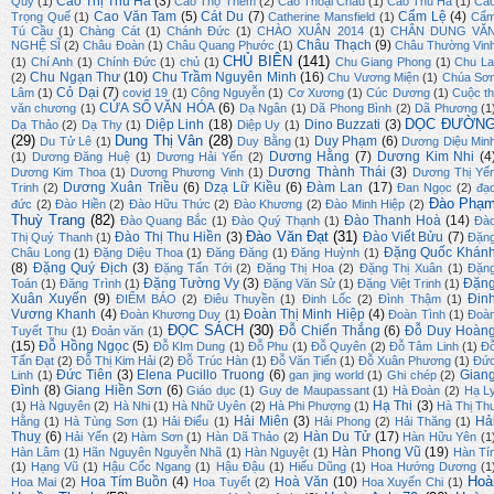
Cao Thị Thu Hà
(3)
Quy
(1)
Cao Thọ Thêm
(2)
Cao Thoại Châu
(1)
Cao Thu Hà
(1)
Ca
Cao Văn Tam
(5)
Cát Du
(7)
Cẩm Lệ
(4)
Trọng Quế
(1)
Catherine Mansfield
(1)
Cẩ
Tú Cầu
(1)
Chàng Cát
(1)
Chánh Đức
(1)
CHÀO XUÂN 2014
(1)
CHÂN DUNG VĂ
Châu Thạch
(9)
NGHỆ SĨ
(2)
Châu Đoàn
(1)
Châu Quang Phước
(1)
Châu Thường Vin
CHỦ BIÊN
(141)
(1)
Chí Anh
(1)
Chính Đức
(1)
chủ
(1)
Chu Giang Phong
(1)
Chu La
Chu Ngạn Thư
(10)
Chu Trầm Nguyên Minh
(16)
(2)
Chu Vương Miện
(1)
Chúa Sơ
Cỏ Dại
(7)
Lâm
(1)
covid 19
(1)
Công Nguyễn
(1)
Cơ Xương
(1)
Cúc Dương
(1)
Cuộc th
CỬA SỔ VĂN HÓA
(6)
văn chương
(1)
Dạ Ngân
(1)
Dã Phong Bình
(2)
Dã Phương
(1
DỌC ĐƯỜN
Diệp Linh
(18)
Dino Buzzati
(3)
Dạ Thảo
(2)
Dạ Thy
(1)
Diệp Uy
(1)
(29)
Dung Thị Vân
(28)
Duy Phạm
(6)
Du Tử Lê
(1)
Duy Bằng
(1)
Dương Diệu Min
Dương Hằng
(7)
Dương Kim Nhi
(4
(1)
Dương Đăng Huệ
(1)
Dương Hải Yến
(2)
Dương Thành Thái
(3)
Dương Kim Thoa
(1)
Dương Phương Vinh
(1)
Dương Thị Yế
Dương Xuân Triều
(6)
Dzạ Lữ Kiều
(6)
Đàm Lan
(17)
Trinh
(2)
Đan Ngọc
(2)
đạ
Đào Phạ
đức
(2)
Đào Hiền
(2)
Đào Hữu Thức
(2)
Đào Khương
(2)
Đào Minh Hiệp
(2)
Thuỳ Trang
(82)
Đào Thanh Hoà
(14)
Đào Quang Bắc
(1)
Đào Quý Thạnh
(1)
Đà
Đào Văn Đạt
(31)
Đào Thị Thu Hiền
(3)
Đào Viết Bửu
(7)
Thị Quý Thanh
(1)
Đặn
Đặng Quốc Khán
Châu Long
(1)
Đặng Diệu Thoa
(1)
Đăng Đăng
(1)
Đăng Huỳnh
(1)
(8)
Đặng Quý Địch
(3)
Đặng Tấn Tới
(2)
Đặng Thị Hoa
(2)
Đặng Thị Xuân
(1)
Đặn
Đặng Tường Vy
(3)
Đặn
Toán
(1)
Đăng Trình
(1)
Đặng Văn Sử
(1)
Đặng Việt Trinh
(1)
Xuân Xuyến
(9)
Đin
ĐIỂM BÁO
(2)
Điêu Thuyền
(1)
Đinh Lốc
(2)
Đình Thậm
(1)
Vương Khanh
(4)
Đoàn Thị Minh Hiệp
(4)
Đoàn Khương Duy
(1)
Đoàn Tình
(1)
Đoà
ĐỌC SÁCH
(30)
Đỗ Chiến Thắng
(6)
Đỗ Duy Hoàn
Tuyết Thu
(1)
Đoản văn
(1)
(15)
Đỗ Hồng Ngọc
(5)
Đỗ KIm Dung
(1)
Đỗ Phu
(1)
Đỗ Quyên
(2)
Đỗ Tâm Linh
(1)
Đ
Tấn Đạt
(2)
Đỗ Thị Kim Hải
(2)
Đỗ Trúc Hàn
(1)
Đỗ Văn Tiến
(1)
Đỗ Xuân Phương
(1)
Đứ
Đức Tiên
(3)
Elena Pucillo Truong
(6)
Gian
Linh
(1)
gan jing world
(1)
Ghi chép
(2)
Đình
(8)
Giang Hiền Sơn
(6)
Giáo dục
(1)
Guy de Maupassant
(1)
Hà Đoàn
(2)
Hạ L
Hạ Thi
(3)
(1)
Hà Nguyên
(2)
Hà Nhi
(1)
Hà Nhữ Uyên
(2)
Hà Phi Phượng
(1)
Hà Thị Th
Hải Miên
(3)
Hả
Hằng
(1)
Hà Tùng Sơn
(1)
Hải Điểu
(1)
Hải Phong
(2)
Hải Thăng
(1)
Thuỵ
(6)
Hàn Du Tử
(17)
Hải Yến
(2)
Hàm Sơn
(1)
Hàn Dã Thảo
(2)
Hàn Hữu Yên
(1
Hàn Phong Vũ
(19)
Hàn Lâm
(1)
Hãn Nguyên Nguyễn Nhã
(1)
Hàn Nguyệt
(1)
Hàn Tí
(1)
Hạng Vũ
(1)
Hậu Cốc Ngang
(1)
Hậu Đậu
(1)
Hiếu Dũng
(1)
Hoa Hướng Dương
(1
Hoà
Hoa Tím Buồn
(4)
Hoà Văn
(10)
Hoa Mai
(2)
Hoa Tuyết
(2)
Hoa Xuyến Chi
(1)