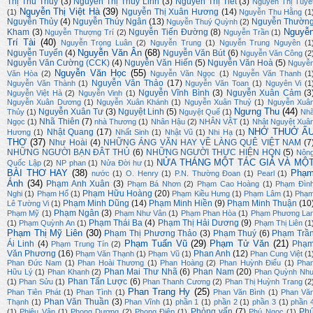
Thị Thu Thuý
(3)
Nguyễn Thị Thùy Linh
(3)
Nguyễn Thị Tiết
(3)
Nguyễn Thị Tuyế
Nguyễn Thị Việt Hà
(39)
Nguyễn Thị Xuân Hương
(14)
(1)
Nguyễn Thu Hằng
(1
Nguyễn Thủy
(4)
Nguyễn Thúy Ngân
(13)
Nguyễn Thườn
Nguyễn Thuý Quỳnh
(2)
Nguyễ
Kham
(3)
Nguyễn Tiến Đường
(8)
Nguyễn Thượng Trí
(2)
Nguyễn Trần
(1)
Trí Tài
(40)
Nguyễn Trọng Luân
(2)
Nguyễn Trung
(1)
Nguyễn Trung Nguyên
(1
Nguyễn Văn Ân
(68)
Nguyễn Tuyển
(4)
Nguyễn Văn Bút
(6)
Nguyễn Văn Công
(2
Nguyễn Văn Cường (CCK)
(4)
Nguyễn Văn Hiến
(5)
Nguyễn Văn Hoà
(5)
Nguyễ
Nguyễn Văn Học
(55)
Văn Hòa
(2)
Nguyễn Văn Ngọc
(1)
Nguyễn Văn Thanh
(1
Nguyễn Văn Thảo
(17)
Nguyễn Văn Thành
(1)
Nguyễn Văn Toan
(1)
Nguyên Vi
(1
Nguyễn Vĩnh Bình
(3)
Nguyễn Xuân Cảm
(3
Nguyễn Việt Hà
(2)
Nguyễn Vinh
(1)
Nguyễn Xuân Dương
(1)
Nguyễn Xuân Khánh
(1)
Nguyễn Xuân Thuỷ
(1)
Nguyễn Xuâ
Ngưng Thu
(44)
Nguyễn Xuân Tư
(3)
Nguyệt Linh
(5)
Thủy
(1)
Nguyệt Quế
(1)
Nh
Nhã Thiên
(7)
Ngọc
(1)
nhà Thương
(1)
Nhân Hậu
(2)
NHÂN VẬT
(1)
Nhật Nguyệt Xuâ
NHỚ THUỞ Ấ
Nhật Quang
(17)
Hương
(1)
Nhất Sinh
(1)
Nhật Vũ
(1)
Nhi Hạ
(1)
THƠ
(37)
Như Hoài
(4)
NHỮNG ÁNG VĂN HAY VỀ LÀNG QUÊ VIỆT NAM
(7
NHỮNG NGƯỜI BẠN ĐÂT THỦ
(6)
NHỮNG NGƯỜI THỰC HIỆN HQN
(5)
Nôn
NỬA THÁNG MỘT TÁC GIẢ VÀ MỘ
Quốc Lập
(2)
NP phan
(1)
Nửa Đời hư
(1)
BÀI THƠ HAY
(38)
Phạ
nước
(1)
O. Henry
(1)
P.N. Thường Đoan
(1)
Pearl
(1)
Ánh
(34)
Phạm Anh Xuân
(3)
Phạm Bá Nhơn
(2)
Phạm Cao Hoàng
(1)
Phạm Đìn
Phạm Hữu Hoàng
(20)
Nghi
(1)
Phạm Hổ
(1)
Phạm Kiều Hưng
(1)
Phạm Lâm
(1)
Phạ
Phạm Minh Dũng
(14)
Phạm Minh Hiền
(9)
Phạm Minh Thuận
(10
Lê Tường Vi
(1)
Phạm Ngân
(3)
Phạm Mỹ
(1)
Phạm Như Vân
(1)
Phạm Phan Hòa
(1)
Phạm Phương La
Phạm Thái Ba
(4)
Phạm Thị Hải Dương
(9)
(1)
Phạm Quỳnh An
(1)
Phạm Thị Liên
(1
Phạm Thị Mỹ Liên
(30)
Phạm Thị Phương Thảo
(3)
Phạm Thuý
(6)
Phạm Trầ
Phạm Tuấn Vũ
(29)
Phạm Tử Văn
(21)
Ái Linh
(4)
Phạ
Phạm Trung Tín
(2)
Văn Phương
(16)
Phan Anh
(12)
Phạm Văn Thạnh
(1)
Phạm Vũ
(1)
Phan Cung Việt
(1
Phan Đức Nam
(1)
Phan Hoài Thương
(1)
Phan Hoàng
(2)
Phan Huỳnh Điểu
(1)
Pha
Phan Mai Thư Nhã
(6)
Phan Nam
(20)
Hữu Lý
(1)
Phan Khanh
(2)
Phan Quỳnh Nh
Phan Tấn Lược
(6)
(1)
Phan Sửu
(1)
Phan Thanh Cương
(2)
Phan Thị Huỳnh Trang
(2
Phan Trang Hy
(25)
Phan Tiên Phát
(1)
Phan Tình
(1)
Phan Văn Bình
(1)
Phan Vă
Phan Văn Thuần
(3)
Thạnh
(1)
Phan Vĩnh
(1)
phần 1
(1)
phần 2
(1)
phần 3
(1)
phần 
Phỏng vấn
(7)
Ph
(1)
Phiêu Vân
(1)
Phong Dương
(2)
Phong Điệp
(1)
Phú Ngọc
(1)