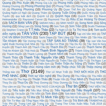
Quang
(3)
Phú Xuân
(8)
Phùng Hiếu
(10)
Phùng Gia Lộc
(1)
Phùng Hiệu
(1)
Phùn
Phùng Phương Quý
(7)
Hoàng Chương
(1)
Phụng Thiên
(1)
Phùng Văn Khai
(1)
Phướ
Phương Phương
(10)
Phương Uy
(5)
Vũ
(1)
Quan Thế Âm
(1)
Quảng Ngọc
(1
Quang Tuấn Dũng
(9)
Quảng Ngôn Lê Ngữ
(1)
Quang Thám
(1)
Quốc Hùng
(2)
Quố
Quỳnh Nga
(16)
Tuyên
(1)
quy luật dịch
(1)
Quỳnh Lệ
(1)
Quỳnh Trâm
(1)
Raso
Rêu (Cao Hoàng Từ Đoan
Helmandollar
(1)
Raymond Carver
(1)
Raymond Thư
(1)
SÁCH BẠN VĂN
(71)
(13)
Song Ninh
(11)
Sôn
SARAH HALL
(1)
SINH NHẬT
(1)
Hương
(11)
Sông Song
(8)
Sơn Trần
(15)
Sông Lam
(1)
Sơn Tịnh
(2)
Sruthi Thekkia
T.T.Hiếu Thảo
(22)
Tạ Thị Hoa
(14)
Tam quố
(1)
Stephen Crane
(1)
Tạ Nghi Lễ
(1)
TẢN VĂN
(230)
TẠP BÚT
(624)
diễn nghĩa
(4)
TẠ
Tạp chí Văn Mới
(1)
CHÍ VN BÌNH DƯƠNG
(11)
Tashi Dawa
(1)
Tâm Lãng
(1)
Tâm Nhiên
(2)
Tấn Hòa
(1
TẬP SAN ÁO TRẮNG
(39)
Tần Khánh
(4)
Tân Vương Huy
(1)
Tập san Văn họ
nghệ thuật Hương Quê Nhà
(1)
Tây bá hầu Cơ Phát
(1)
Tây Du Ký
(1)
Tây Sơn bi hùn
Thạch Đà
(7)
Thạch Sene
(5
truyện
(2)
Thạch Anh
(2)
Thạch Cầu
(1)
Thạch Lam
(1)
Thanh Bình Nguyên
(27)
Thái An Khánh
(2)
Thái Hoà
(1)
Thành Dũng
(1)
Thanh Hả
Thanh Minh
(4)
(1)
Thanh Huyền
(2)
Thanh Lương
(2)
Thanh Phong
(1)
Thanh Sơn
(1
Thanh Trắc Nguyễn Văn
(42)
Thanh Thảo
(3)
Thanh Tùng
(7)
Thành Văn
(3
Thạnh Văn
(1)
Thanh Xuân
(2)
Thảo Nguyễn
(1)
Thâm Tâm
(1)
Thần Y
(1)
Thi Ngọc La
Thiên Di
(5)
Thiên Thần Áo Trắng
(7)
Thiên Tôn
(10
(1)
Thiên Ân
(1)
Thiên Sơn
(1)
Thiệp chúc mừng năm mới
(4)
Thiệp chúc Tết
(3)
Thiệp mừng
(3
Thiên Trần
(1)
Thơ
(3149)
TH
THƠ MỜI HOẠ
(7)
Thông báo
(1)
Thơ Lê Nhựt Triết
(1)
PHỔ NHẠC
(106)
Thời sự Văn nghệ
(6)
Thu Dung
(3)
Thu Hằng
(1)
Thu Hiền
(1
Thuận Thảo
(8)
Thục Minh
(7)
Thuỳ Anh
(13
Thu Hoài
(1)
Thu Nga
(1)
Thuận Yến
(1)
Thụy Du
(3)
Thuỵ Du
(1)
Thuỳ Dương
(1)
Thùy Dương
(1)
Thủy Điền
(1)
Thuỳ Nhân
(1
Thư tin
(285)
Thư cảm ơn
(1)
Thư ngỏ
(1)
THƯ NGỎ CỦA HQN
(2)
THƯ VIỆN TÁ
Tiểu thuyết
(107)
Tiểu luận
(4)
Tiểu Nguyệt
(5)
GIẢ
(1)
Tiểu Mục Đồng
(1)
Tiê
Tịnh Bình
(19)
Tương
(1)
Tin buồn
(2)
TIN VĂN
(2)
Tịnh Minh Tiến
(2)
Tô Hồng Phươn
Tô Minh Yến
(21)
Tố Mai
(3)
(1)
Tô Kiều Ngân
(1)
Tôn Nữ Hỷ Khương
(2)
Tôn Thất Ú
Trà Bình
(4)
(2)
Tôn Tư Mạc
(1)
Tống Ngọc Hân
(1)
Tống Xuân Tám
(1)
TRABATHA
(1
Trác Phi
(1)
Trang Linh
(1)
Trang Lộc
(1)
Trang Thơ Chào Xuân Mậu Tuất 2018
(1