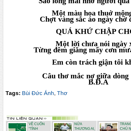
Sao lòng mãi nhớ người qua
Một màu hoa thuở mộn
Chợt vàng sắc áo ngày chờ 
QUÁ KHỨ CHẬP C
Một lời chưa nói ngày
Từng đêm giăng mấy cơn mưa
Em còn trách giận tôi 
Câu thơ mắc nợ giữa dòng đ
B.Đ.A
Tags:
Bùi Đức Ánh
,
Thơ
VỀ CUỐN
NỬA
TRAN
“TÌNH
THƯƠNG AI,
CHỦ N