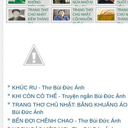
KHÔNG
NỬA NHỚ AI
SUỐT 
BIÊN GIỚI“
- Thơ Bùi...
YÊU -..
TRANG THƠ
TRANG THƠ
TRAN
CỦA ...
CHỦ NHẬT:
CHỦ NHẬT:
CHỦ N
ĐÊM THÁNG
CỘI NGUỒN
THÁNG
TƯ - ...
QUÊ C...
Thơ ...
KHÚC RU - Thơ Bùi Đức Ánh
KHI CÒN CÓ THỂ - Truyện ngắn Bùi Đức Ánh
TRANG THƠ CHỦ NHẬT: BÂNG KHUÂNG ÁO 
Bùi Đức Ánh
BẾN ĐỢI CHÊNH CHAO - Thơ Bùi Đức Ánh