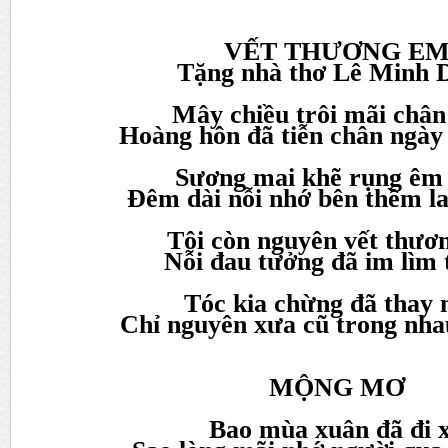
VẾT THƯƠNG E
Tặng nhà thơ Lê Minh 
Mây chiều trôi mãi châ
Hoàng hôn đã tiễn chân ngày
Sương mai khẽ rụng êm
Đêm dài nỗi nhớ bên thềm l
Tôi còn nguyên vết thươ
Nỗi đau tưởng đã im lìm 
Tóc kia chừng đã thay
Chỉ nguyên xưa cũ trong nha
MỘNG MƠ
Bao mùa xuân đã đi 