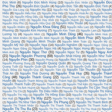
Nguyễn Đứ
Đức Minh
(6)
Nguyễn Đức Minh Hùng
(10)
Nguyễn Đức Nhân
(1)
Phú Thọ
(26)
Nguyễn Đức Quyền
(4)
Nguyễn Đức Tấn
(6)
Nguyễn Đức Tình
(4
Nguyên Hạ
(11)
Nguyễ
Nguyễn Gia Long
(1)
Nguyễn Hải Thảo
(2)
Nguyễn Hậu
(2)
Hiếu
(8)
Nguyễn Hiếu Học
(2)
Nguyễn Hòa Hiệp
(2)
Nguyễn Hoài Ân
(1)
Nguyễn Hoàn
Nguyễn Huệ
(3)
Nguyễn Huy
(3
Thức
(2)
Nguyễn Hồng Diệu
(1)
Nguyên Hùng
(1)
Nguyễn Huy (HD)
(1)
Nguyễn Huy Khôi
(1)
Nguyễn Huỳnh
(1)
Nguyễn Hữu Minh
(1
Nguyễn Hữu Thuần
(4)
Nguyễn Hữu Phú
(1)
Nguyễn Hữu Quý
(2)
Nguyễn Hữu Trun
Nguyễn Khoa Đăng
(51)
Nguyễn Kiề
(2)
Nguyễn Khiêm
(1)
Nguyễn Kiều Lam
(2)
Phương
(3)
Nguyễn Kim Hương
(7)
Nguyễ
Nguyễn Kim Thịnh
(1)
Nguyễn Lam
(2)
Nguyễn Minh Dũng
(46)
Lương Vỵ
(4)
Nguyên Minh
(1)
Nguyễn Minh Hoà
(1
Nguyễn Minh Phúc
(47)
Nguyễ
Nguyễn Minh Khiêm
(1)
Nguyễn Minh Nguyệt
(1)
Minh Quang
(5)
Nguyễn Minh Thuận
(9)
Nguyễn Minh Toàn
(1)
Nguyễn Mỳ
(1
Nguyễn Mỹ Nữ
(3)
Nguyễn Nga
(14)
Nguyễn Nghiêm
(3)
Nguyễn Ngọc Dũng
(1
Nguyễn Ngọc Hà
(4)
Nguyễn Ngọc Hưng
(6)
Nguyễn Ngọc Đặng
(1)
Nguyễn Ngọ
Nguyễn Ngọc Thơ
(31)
Nguyễn Nguy An
Nguyễn Ngọc Tư
(5)
Minh Anh
(1)
(21)
Nguyễn Nguyên Phượng
(69)
Nguyễn Nhật Hùng
(4)
Nguyễn Như Tuấ
Nguyễn Phin
(30)
(14)
Nguyễn Phú Yên
(8)
Nguyên Phong
(1)
Nguyễn Phượng
(2
Nguyễn Quang Quân
(8)
Nguyễn Phương Dung
(2)
Nguyễn Quang Tâm
(2)
Nguyễ
Quang Tuấn
(1)
Nguyễn Quân
(2)
Nguyễn Quốc Ái
(1)
Nguyễn Quốc Bảo
(1)
Nguyễ
Nguyễn Tấn Thuyên
(3)
Nguyễ
Quốc Đông
(1)
Nguyễn Quy
(2)
Nguyên Tâm
(1)
Nguyễn Thái Huy
(35)
Nguyễn Thàn
Thái An
(3)
Nguyễn Thái Dương
(6)
Công
(48)
Nguyễn Thành Giang
(22)
Nguyễn Than
Nguyễn Thanh Hải
(1)
Huyền
(8)
Nguyễn Thành Nhân
(18
Nguyễn Thanh Mừng
(1)
Nguyễn Thánh Ngã
(1)
Nguyễn Thanh Tuấn
(7)
Nguyễn Thanh Xuân
(2)
Nguyễn Thế Kiên
(1)
Nguyễn Thế K
Nguyễn Thị Cẩm Thuỳ
(3
(1)
Nguyễn Thị Ánh Huỳnh
(2)
Nguyễn Thị Bích Phượng
(2)
Nguyễn Thị Diệu Hiền
(3)
Nguyễn Thị Hằn
Nguyễn Thị Chi
(2)
Nguyễn Thị Hải
(1)
(7)
Nguyễn Thị Hồng Đào
(10)
Nguyễn Thị Hậu
(1)
Nguyễn Thị Huệ
(1)
Nguyễn Th
Nguyễn Thị Mây
(127)
Kim Huệ
(2)
Nguyễn Thị Ngọc Hải
(1)
Nguyễn Thị Ngọc Se
Nguyễn Thị Phụng
(27)
Nguyễn Thị Như Tâm
(3)
Nguyễn Thị Thanh Bình
(6
(2)
Nguyễn Thị Thành Nhân
(1)
Nguyễn Thị Thanh Toàn
(1)
Nguyễn Thị Thanh Xuân
(1
Nguyễn Thị Thu Ba
(23)
Nguyễ
Nguyễn Thị Thu Hiền
(1)
Nguyễn Thị Thu Hoài
(1)