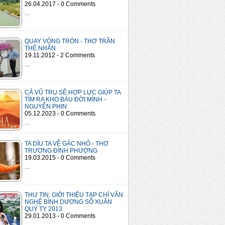
26.04.2017 - 0 Comments
…
QUAY VÒNG TRÒN - THƠ TRẦN
THẾ NHÂN
19.11.2012 - 2 Comments
…
CẢ VŨ TRỤ SẼ HỢP LỰC GIÚP TA
TÌM RA KHO BÁU ĐỜI MÌNH -
NGUYỄN PHIN
05.12.2023 - 0 Comments
…
TA DÌU TA VỀ GÁC NHỎ - THƠ
TRƯƠNG ĐÌNH PHƯỢNG
19.03.2015 - 0 Comments
…
THƯ TIN: GIỚI THIỆU TẠP CHÍ VĂN
NGHỆ BÌNH DƯƠNG SỐ XUÂN
QUÝ TỴ 2013
29.01.2013 - 0 Comments
…