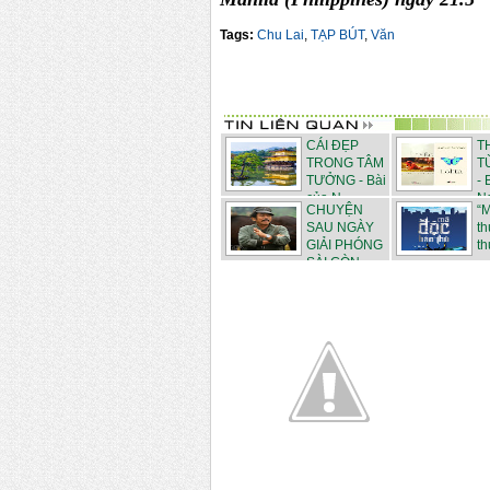
Tags:
Chu Lai
,
TẠP BÚT
,
Văn
CÁI ĐẸP
T
TRONG TÂM
T
TƯỞNG - Bài
- 
của N...
Ng
CHUYỆN
“
SAU NGÀY
th
GIẢI PHÓNG
th
SÀI GÒN...