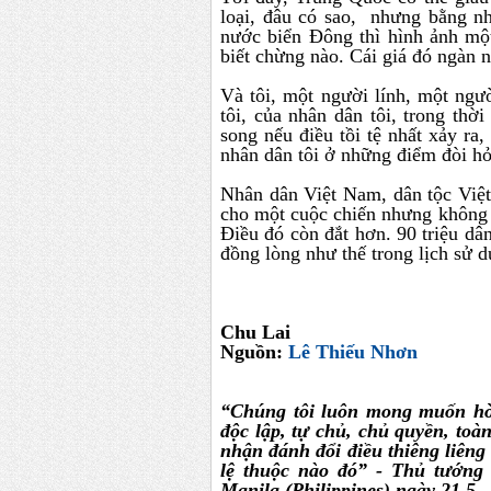
loại, đâu có sao, nhưng bằng nh
nước biển Đông thì hình ảnh mộ
biết chừng nào. Cái giá đó ngàn
Và tôi, một người lính, một ngư
tôi, của nhân dân tôi, trong th
song nếu điều tồi tệ nhất xảy ra,
nhân dân tôi ở những điểm đòi hỏ
Nhân dân Việt Nam, dân tộc Việt
cho một cuộc chiến nhưng không 
Điều đó còn đắt hơn. 90 triệu dâ
đồng lòng như thế trong lịch sử 
Chu Lai
Nguồn:
Lê Thiếu Nhơn
“Chúng tôi luôn mong muốn hò
độc lập, tự chủ, chủ quyền, toà
nhận đánh đổi điều thiêng liêng
lệ thuộc nào đó” - Thủ tướng 
Manila (Philippines) ngày 21.5