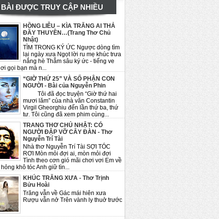
BÀI ĐƯỢC TRUY CẬP NHIỀU
HỒNG LIỄU – KÌA TRĂNG AI THẢ
ĐẦY THUYỀN…(Trang Thơ Chủ
Nhật)
TÌM TRONG KÝ ỨC Ngược dòng tìm
lại ngày xưa Ngọt lời ru mẹ khúc trưa
nắng hè Thẳm sâu ký ức - tiếng ve
ơi gọi bạn mà n...
“GIỜ THỨ 25” VÀ SỐ PHẬN CON
NGƯỜI - Bài của Nguyễn Phin
Tôi đã đọc truyện “Giờ thứ hai
mươi lăm” của nhà văn Constantin
Virgil Gheorghiu đến lần thứ ba, thứ
tư. Tôi cũng đã xem phim cùng...
TRANG THƠ CHỦ NHẬT: CÓ
NGƯỜI ĐẬP VỠ CÂY ĐÀN - Thơ
Nguyễn Trí Tài
Nhà thơ Nguyễn Trí Tài SỢI TÓC
RƠI Mòn mỏi đợi ai, mòn mỏi đợi
Tình theo cơn gió mãi chơi vơi Em về
hỏng khô tóc Anh giữ tìn...
KHÚC TRĂNG XƯA - Thơ Trịnh
Bửu Hoài
Trăng vẫn về Gác mái hiên xưa
Rượu vẫn nở Trên vành ly thuở trước