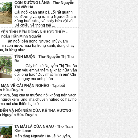
CON ĐƯỜNG LÀNG - Thơ Nguyễn
Thị Việt Hà
Cái ngõ xoan nhà bà Lối rất quanh
co, đường vàng rơm rạ Người đi làm
đồng buổi sáng vác cày bừa vội vã
Để chiều về thong thả ...
YỆN TÌNH BÊN DÒNG NHƯỢC THỦY -
 ngắn Trần Minh Nguyệt
ngồi bên dòng Nhược Thủy đăm
nhìn con nước mùa hạ trong xanh, dòng chảy
a, lờ lửng như...
TÌNH MUỘN - Thơ Nguyễn Thị Thu
Ba
Cây bút trẻ Nguyễn Thị Thu Ba
Anh yêu em và thêm ai khác nữa Vẫn
dối lòng bảo “Duy nhất mình em” Chỉ
một ngày mà anh phân ...
 MẠN VỀ CÁI PHẬN NGHÈO - Tạp bút
n Hữu Duyên
n xưa, ông cha ta thường nói không nên vạch
 người xem lưng, mà chuyện nghèo có hay ho
mà nói cho thiên hạ biế...
 ĐẾN VÀ NỖI NIỀM CỦA KẺ THA HƯƠNG -
út Nguyễn Hữu Duyên
...
TA MÃI LÀ CỦA NHAU - Thơ Trần
Kim Loan
Mến tặng Nguyên Hạ-Lê Nguyễn,