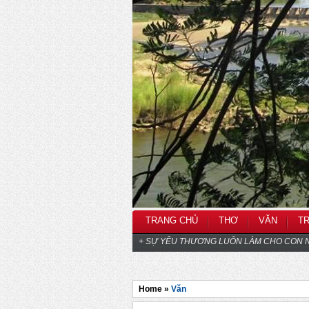
TRANG CHỦ
THƠ
VĂN
T
+ SỰ YÊU THƯƠNG LUÔN LÀM CHO CON N
Home »
Văn