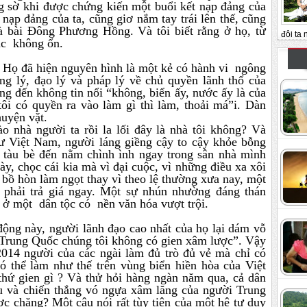
ng sờ khi được chứng kiến một buổi kết nạp đảng của
nạp đảng của ta, cũng giơ nắm tay trái lên thế, cũng
và bài Đông Phương Hồng. Và tôi biết rằng ở họ, từ
đôi ta n
rắc không ổn.
. Họ đã hiện nguyên hình là một kẻ có hành vi ngông
ông lý, đạo lý và pháp lý về chủ quyền lãnh thổ của
ng đến không tin nổi “không, biển ấy, nước ấy là của
 tôi có quyền ra vào làm gì thì làm, thoải má”i. Dàn
huyện vặt.
 nhà người ta rồi la lối đây là nhà tôi không? Và
ư Việt Nam, người láng giềng cậy to cậy khỏe bỗng
 tàu bè đến nằm chình ình ngay trong sân nhà mình
này, chọc cái kia mà vì đại cuộc, vì những điều xa xôi
 bồ hòn làm ngọt thay vì theo lệ thường xưa nay, một
ẽ phải trả giá ngay. Một sự nhún nhường đáng thán
ó ở một dân tộc có nền văn hóa vượt trội.
ộng này, người lãnh đạo cao nhất của họ lại dám vỗ
Trung Quốc chúng tôi không có gien xâm lược”. Vậy
2014 người của các ngài làm đủ trò đủ vẻ mà chỉ có
ó thể làm như thế trên vùng biển hiền hòa của Việt
thứ gien gì ? Và thử hỏi hàng ngàn năm qua, cả dân
u và chiến thắng vó ngựa xâm lăng của người Trung
ợc chăng? Một câu nói rất tùy tiện của một hệ tư duy