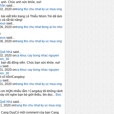
anh. Chúc anh sức khỏe, vui!
Trần
said...
02, 2020 on
trang tho chu nhat ky uc mua ong
 bài viết trên trang Lê Thiếu Nhơn.Trẻ đã làm
 và rất tài năng!
mous
said...
06, 2020 on
trang tho chu nhat tieng ai ho nho
!
mous
said...
06, 2020 on
trang tho chu nhat ky uc mua ong
Quê Nhà
said...
02, 2020 on
ca khuc cay bong nhac nguyen
yen_30
bạn đã động viên. Chúc bạn sức khỏe, vui!
y
said...
01, 2020 on
ca khuc cay bong nhac nguyen
yen_30
t có hồn!Cangduy
y
said...
01, 2020 on
trang tho chu nhat ky uc mua ong
 ơn HQN nhiều lắm ! Cangduy tôi không rành
này chỉ nghe bạn bè giới thiệu, tìm đọc...
Đọc
Quê Nhà
said...
1, 2020 on
trang tho chu nhat ky uc mua ong
n Cang DuyCó một comment của bạn Cang