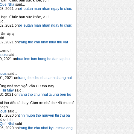
bạn. Chúc bạn sức khỏe, vui!
Quê Nhà
said...
03, 2021 on
oi ieutan man nhan ngay to chuc
bạn. Chúc bạn sức khỏe, vui!
id...
02, 2021 on
oi ieutan man nhan ngay to chuc
 ấm áp ạ!
id...
02, 2021 on
trang tho chu nhat mua thu vat
tượng!
mous
said...
9, 2021 on
bua iem tam bang ho dan tap but
mous
said...
1, 2021 on
trang tho chu nhat anh chang hai
ừng nhà thơ Ngô Văn Cư thơ hay
 Thị Mây
said...
10, 2021 on
trang tho chu nhat ta ung ben bo
ài thơ đều rất hay! Cám ơn nhà thơ đã chia sẻ
 đẹp.
mous
said...
15, 2020 on
tinh muon tho nguyen thi thu ba
ô ơi hihi
Quê Nhà
said...
06, 2020 on
trang tho chu nhat ky uc mua ong