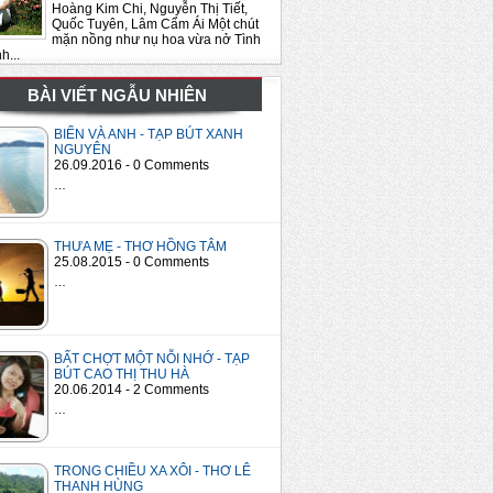
Hoàng Kim Chi, Nguyễn Thị Tiết,
Quốc Tuyên, Lâm Cẩm Ái Một chút
mặn nồng như nụ hoa vừa nở Tình
h...
BÀI VIẾT NGẪU NHIÊN
BIỂN VÀ ANH - TẠP BÚT XANH
NGUYÊN
26.09.2016 - 0 Comments
…
THƯA MẸ - THƠ HỒNG TÂM
25.08.2015 - 0 Comments
…
BẤT CHỢT MỘT NỖI NHỚ - TẠP
BÚT CAO THỊ THU HÀ
20.06.2014 - 2 Comments
…
TRONG CHIỀU XA XÔI - THƠ LÊ
THANH HÙNG