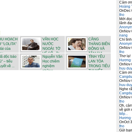
Cảm ơn 
Hoàng 
OnDec 
tho
Mới đọc
lãnh đạo
Anony
OnNov 
nang
HU HOẠCH
VĂN HỌC
CĂNG
Chí tình
Anony
Ừ “LOLITA”
NƯỚC
THẲNG BIỂN
OnNov 
Bài của
NGOÀI: TỜ
ĐÔNG VÀ
tho
u...
VÉ SỐ - Tr...
TÂM SỰ
Thơ lạ!
Mã độc báo
Nguyễn Văn
TÌNH YÊU
NGƯỜ...
Hương 
ù” – tiểu
Học chiêm
LAN TỎA
OnNov 
uyết về ...
nghiệm
TRONG TIỂU
huu du
những ...
THUYẾT ...
Cảm ơn 
Cangdu
OnNov 
huu du
Nghe rấ
Cangdu
OnNov 
tho
Oh, cảm
về giới 
tiếp...
Hương 
OnOct 3
tho
Gửi bạ