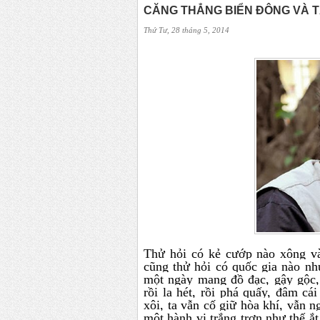
CĂNG THẲNG BIỂN ĐÔNG VÀ T
Thứ Tư, 28 tháng 5, 2014
Thử hỏi có kẻ cướp nào xông vào
cũng thử hỏi có quốc gia nào nh
một ngày mang đồ đạc, gậy gộc,
rồi la hét, rồi phá quấy, đâm cá
xôi, ta vẫn cố giữ hòa khí, vẫn 
một hành vi trắng trợn như thế ắ