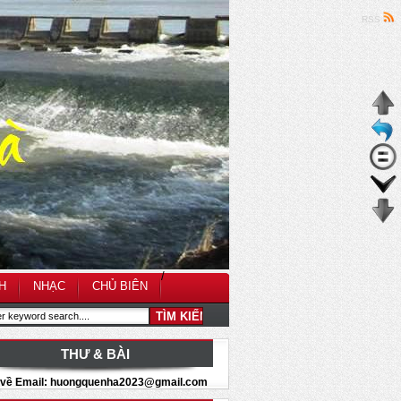
RSS
/
H
NHẠC
CHỦ BIÊN
THƯ & BÀI
i về Email: huongquenha2023@gmail.com