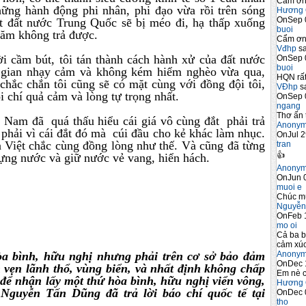
Cảm ơn 
ững hành động phi nhân, phi đạo vừa rồi trên sóng
Hương 
OnSep 
t đất nước Trung Quốc sẽ bị méo đi, hạ thấp xuống
buoi
 năm không trả được.
Cẩm ơn 
Vđhp
sa
ời cầm bút, tôi tán thành cách hành xử của đất nước
OnSep 
buoi
ời gian nhạy cảm và không kém hiểm nghèo vừa qua,
HQN rất
 chắc chắn tôi cũng sẽ có mặt cùng với đồng đội tôi,
VĐhp
sa
i chí quả cảm và lòng tự trọng nhất.
OnSep 
ngang
Thơ ấn 
 Nam đã quá thấu hiểu cái giá vô cùng đắt phải trả
Anony
phải vì cái đắt đó mà cúi đầu cho kẻ khác làm nhục.
OnJul 2
n Việt chắc cùng đồng lòng như thế. Và cũng đã từng
tran
👍
dựng nước và giữ nước vẻ vang, hiển hách.
Anony
OnJun 0
muoi e
Chúc m
Nguyễn
OnFeb 
mo oi
Cả ba b
cảm xúc
Anony
a bình, hữu nghị nhưng phải trên cơ sở bảo đảm
OnDec 
n vẹn lãnh thổ, vùng biển, và nhất định không chấp
Em nè c
 để nhận lấy một thứ hòa bình, hữu nghị viển vông,
Hương 
Nguyễn Tấn Dũng đã trả lời báo chí quốc tế tại
OnDec 
tho