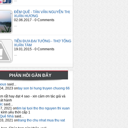
ĐÊM QUÊ - TẢN VĂN NGUYỄN THỊ
XUÂN HƯƠNG
02.06.2017 - 0 Comments
…
TIỄN ĐƯA ĐẠI TƯỚNG - THƠ TỐNG
XUÂN TÁM
19.01.2015 - 0 Comments
…
PHẢN HỒI GẦN ĐÂY
mous
said...
04, 2023 on
tay son bi hung truyen chuong 66
m rất hay đạt 4 sao - xin cảm ơn tác giả và
át hành
ức
said...
7, 2021 on
tim lai tuoi tho tho nguyen thi xuan
 kính yêu thời cấp 1
Quê Nhà
said...
03, 2021 on
trang tho chu nhat mua thu vat