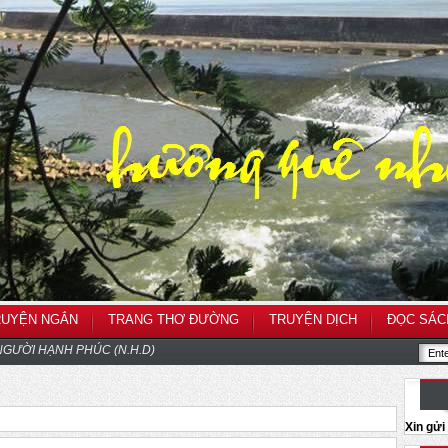
RUYỆN NGẮN
TRANG THƠ ĐƯỜNG
TRUYỆN DỊCH
ĐỌC SÁC
GƯỜI HẠNH PHÚC (N.H.D)
Xin gử