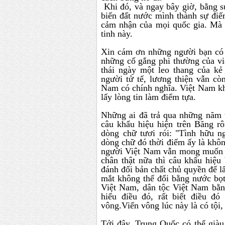
Khi đó, và ngay bây giờ, bằng s
biến đất nước mình thành sự điế
cảm nhận của mọi quốc gia. Mà đã
tinh này.
Xin cám ơn những người bạn có lư
những cố gắng phi thường của v
thái ngày một leo thang của 
người tử tế, lương thiện vẫn cò
Nam có chính nghĩa. Việt Nam khô
lấy lòng tin làm điểm tựa.
Những ai đã trả qua những năm
câu khẩu hiệu hiện trên Băng rô
dòng chữ tươi rói: "Tình hữu 
dòng chữ đó thời điểm ấy là không
người Việt Nam vẫn mong muốn nó
chân thật nữa thì câu khẩu hiệu
đánh đổi bản chất chủ quyền để 
mắt không thể đổi bằng nước bọt.
Việt Nam, dân tộc Việt Nam bằn
hiểu điều đó, rất biết điều đ
vông.Viển vông lúc này là có tội,
Tới đây, Trung Quốc có thể giàu