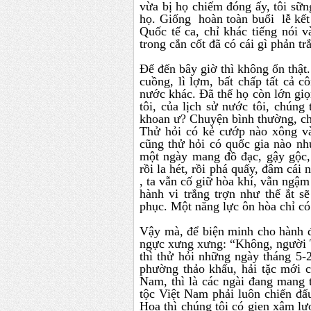
vừa bị họ chiếm đóng ấy, tôi sữ
họ. Giống hoàn toàn buổi lễ kết 
Quốc tế ca, chỉ khác tiếng nói 
trong cắn cốt đã có cái gì phản t
Để đến bây giờ thì không ổn thật
cuồng, lì lợm, bất chấp tất cả c
nước khác. Đã thế họ còn lớn giọ
tôi, của lịch sử nước tôi, chúng
khoan ư? Chuyện bình thường, c
Thử hỏi có kẻ cướp nào xông vào
cũng thử hỏi có quốc gia nào nh
một ngày mang đồ đạc, gậy gộc,
rồi la hét, rồi phá quấy, đâm cái 
, ta vẫn cố giữ hòa khí, vẫn ngậm
hành vi trắng trợn như thế ắt s
phục. Một năng lực ôn hòa chỉ c
Vậy mà, để biện minh cho hành đ
ngực xưng xưng: “Không, người 
thì thử hỏi những ngày tháng 5-
phường thảo khấu, hải tặc mới c
Nam, thì là các ngài đang mang 
tộc Việt Nam phải luôn chiến đấ
Hoa thì chúng tôi có gien xâm lư