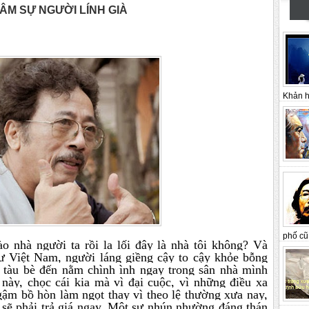
ÂM SỰ NGƯỜI LÍNH GIÀ
Khản h
phố cũ 
 nhà người ta rồi la lối đây là nhà tôi không? Và
ư Việt Nam, người láng giềng cậy to cậy khỏe bỗng
 tàu bè đến nằm chình ình ngay trong sân nhà mình
i này, chọc cái kia mà vì đại cuộc, vì những điều xa
ngậm bồ hòn làm ngọt thay vì theo lệ thường xưa nay,
t sẽ phải trả giá ngay. Một sự nhún nhường đáng thán