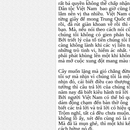
rất bá quyền không thể chấp nhận
Dân tộc Việt Nam bao giờ cũng l
lắm nên vị tha nhiều. Việt Nam ch
từng giây để mong Trung Quốc thấ
rồi, đã rút giàn khoan về rồi thì
bạn. Mà, nếu nói theo cách nói c
chúng tôi không có gien phản bạ
Bởi triết lý của tổ tiên chúng tô
càng không lành khi các vị liên t
những trò tinh vi, hiểm ác nhất
phải phát khùng lên một khi khô
mà mở cuộc xung đột mang màu s
Cây muốn lặng mà gió chẳng đừng
tôi sợ mà nhịn vì chúng tôi là mộ
nhịn đó, cái biết điều cao thượn
tường thì câu trả lời của chúng 
năm nay đã biết kiêu hãnh trả lời
Bởi người Việt Nam có thể bỏ qu
dám động chạm đến bàn thờ ông b
biết các trả lời và trả lời có hiệu 
Trộm nghĩ, tất cả đều chưa muộn.
khổng lồ ấy, xét đến cùng nó là
Mà đã là mụn ghẻ, thì một khi kẻ 
cách bứng nó đi.