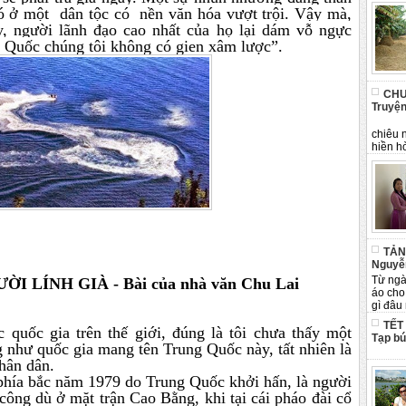
ó ở một dân tộc có nền văn hóa vượt trội. Vậy mà,
, người lãnh đạo cao nhất của họ lại dám vỗ ngực
 Quốc chúng tôi không có gien xâm lược”.
CHU
Truyện
Tân 
chiêu 
hiền hò
TẢN
Nguyễ
Từ ngà
 LÍNH GIÀ - Bài của nhà văn Chu Lai
áo cho
gì đâu 
TẾT
c quốc gia trên thế giới, đúng là tôi chưa thấy một
Tạp b
 như quốc gia mang tên Trung Quốc này, tất nhiên là
nhân dân.
 phía bắc năm 1979 do Trung Quốc khởi hấn, là người
công dù ở mặt trận Cao Bằng, khi tại cái pháo đài cổ