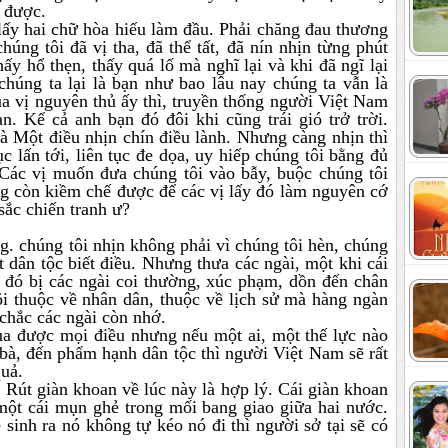
 được.
ấy hai chữ hòa hiếu làm đầu. Phải chăng đau thương
úng tôi đã vị tha, đã thể tất, đã nín nhịn từng phút
y hổ thẹn, thấy quá lố mà nghĩ lại và khi đã ngĩ lại
 chúng ta lại là bạn như bao lâu nay chúng ta vẫn là
ủa vị nguyên thủ ấy thì, truyền thống người Việt Nam
n. Kể cả anh bạn đó đôi khi cũng trái gió trở trời.
i là Một điều nhịn chín điều lành. Nhưng càng nhịn thì
ục lấn tới, liên tục đe dọa, uy hiếp chúng tôi bằng đủ
. Các vị muốn đưa chúng tôi vào bẫy, buộc chúng tôi
ng còn kiềm chế được để các vị lấy đó làm nguyên cớ
ắc chiến tranh ư?
. chúng tôi nhịn không phải vì chúng tôi hèn, chúng
t dân tộc biết điều. Nhưng thưa các ngài, một khi cái
g đó bị các ngài coi thường, xúc phạm, dồn đến chân
tôi thuộc về nhân dân, thuộc về lịch sử mà hàng ngàn
 chắc các ngài còn nhớ.
a được mọi điều nhưng nếu một ai, một thế lực nào
à, đến phẩm hạnh dân tộc thì người Việt Nam sẽ rất
quả.
 Rút giàn khoan về lúc này là hợp lý. Cái giàn khoan
 một cái mụn ghẻ trong mối bang giao giữa hai nước.
sinh ra nó không tự kéo nó đi thì người sở tại sẽ có