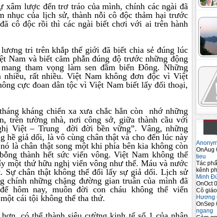
ự xâm lược đến trơ tráo của mình, chính các ngài đã
m nhục của lịch sử, thành nỗi cô độc thảm hại trước
 cô độc rồi thì các ngài biết chơi với ai trên hành
ơng tri trên khắp thế giới đã biết chia sẻ đúng lúc
iệt Nam và biết căm phẫn đúng độ trước những động
kẻ mang tham vọng làm sen đầm biển Đông. Những
n nhiều, rất nhiều. Việt Nam không đơn độc vì Việt
ng cực đoan dân tộc vì Việt Nam biết lấy đối thoại,
 tháng kháng chiến xa xưa chắc hẳn còn nhớ những
n, trên tường nhà, nơi công sở, giữa thành cầu với
nghị Việt – Trung đời đời bền vững”. Vâng, những
 hề giả dối, là vô cùng chân thật và cho đến lúc này
Anony
 là chân thật song một khi phía bên kia không còn
OnAug 
 bỗng thành hết sức viển vông. Việt Nam không thể
tieu
lấy một thứ hữu nghị viển vông như thế. Máu và nước
Tác phẩ
kênh ph
 Sự chân thật không thể đổi lấy sự giả dối. Lịch sử
Minh Đ
g chính những chặng đường gian truân của mình đã
OnOct 0
ó để hôm nay, muôn đời con cháu không thể viển
Cô giáo
 một cái tội không thể tha thứ.
Hương 
OnSep 
ngang
 hơn, có thể thành siêu cường kinh tế số 1 của nhân