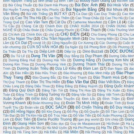
Bobby Nam Giang
(3)
Bình Nguyên Trang
(2)
binh pháp
(1)
Bình Tâm
(1)
Bùi Anh Sắ
Bùi Đức Ánh
(66)
Bùi Hoài Vân
(5
(1)
Bùi Công Thuấn
(1)
Bùi Danh Hải Phong
(1)
Bùi Nguyên Bằng
(25)
Bùi Nhựa
(4)
Bù
Bùi Huyền Tương
(2)
Bùi Hữu Phước
(1)
Văn Bồng
(5)
BÚT KÝ
(17)
Bùi Việt Thắng
(2)
Ca Dao
(2)
Cao Duy Thảo
(1)
Cao Ki
Cao Thị Thu Hà
(3)
Quy
(1)
Cao Thọ Thêm
(2)
Cao Thoại Châu
(1)
Cao Thu Hà
(1)
Ca
Cao Văn Tam
(5)
Cát Du
(7)
Cẩm Lệ
(4)
Trọng Quế
(1)
Catherine Mansfield
(1)
Cẩ
Tú Cầu
(1)
Chàng Cát
(1)
Chánh Đức
(1)
CHÀO XUÂN 2014
(1)
CHÂN DUNG VĂ
Châu Thạch
(9)
NGHỆ SĨ
(2)
Châu Đoàn
(1)
Châu Quang Phước
(1)
Châu Thường Vin
CHỦ BIÊN
(141)
(1)
Chí Anh
(1)
Chính Đức
(1)
chủ
(1)
Chu Giang Phong
(1)
Chu La
Chu Ngạn Thư
(10)
Chu Trầm Nguyên Minh
(16)
(2)
Chu Vương Miện
(1)
Chúa Sơ
Cỏ Dại
(7)
Lâm
(1)
covid 19
(1)
Công Nguyễn
(1)
Cơ Xương
(1)
Cúc Dương
(1)
Cuộc th
CỬA SỔ VĂN HÓA
(6)
văn chương
(1)
Dạ Ngân
(1)
Dã Phong Bình
(2)
Dã Phương
(1
DỌC ĐƯỜN
Diệp Linh
(18)
Dino Buzzati
(3)
Dạ Thảo
(2)
Dạ Thy
(1)
Diệp Uy
(1)
(29)
Dung Thị Vân
(28)
Duy Phạm
(6)
Du Tử Lê
(1)
Duy Bằng
(1)
Dương Diệu Min
Dương Hằng
(7)
Dương Kim Nhi
(4
(1)
Dương Đăng Huệ
(1)
Dương Hải Yến
(2)
Dương Thành Thái
(3)
Dương Kim Thoa
(1)
Dương Phương Vinh
(1)
Dương Thị Yế
Dương Xuân Triều
(6)
Dzạ Lữ Kiều
(6)
Đàm Lan
(17)
Trinh
(2)
Đan Ngọc
(2)
đạ
Đào Phạ
đức
(2)
Đào Hiền
(2)
Đào Hữu Thức
(2)
Đào Khương
(2)
Đào Minh Hiệp
(2)
Thuỳ Trang
(82)
Đào Thanh Hoà
(14)
Đào Quang Bắc
(1)
Đào Quý Thạnh
(1)
Đà
Đào Văn Đạt
(31)
Đào Thị Thu Hiền
(3)
Đào Viết Bửu
(7)
Thị Quý Thanh
(1)
Đặn
Đặng Quốc Khán
Châu Long
(1)
Đặng Diệu Thoa
(1)
Đăng Đăng
(1)
Đăng Huỳnh
(1)
(8)
Đặng Quý Địch
(3)
Đặng Tấn Tới
(2)
Đặng Thị Hoa
(2)
Đặng Thị Xuân
(1)
Đặn
Đặng Tường Vy
(3)
Đặn
Toán
(1)
Đăng Trình
(1)
Đặng Văn Sử
(1)
Đặng Việt Trinh
(1)
Xuân Xuyến
(9)
Đin
ĐIỂM BÁO
(2)
Điêu Thuyền
(1)
Đinh Lốc
(2)
Đình Thậm
(1)
Vương Khanh
(4)
Đoàn Thị Minh Hiệp
(4)
Đoàn Khương Duy
(1)
Đoàn Tình
(1)
Đoà
ĐỌC SÁCH
(30)
Đỗ Chiến Thắng
(6)
Đỗ Duy Hoàn
Tuyết Thu
(1)
Đoản văn
(1)
(15)
Đỗ Hồng Ngọc
(5)
Đỗ KIm Dung
(1)
Đỗ Phu
(1)
Đỗ Quyên
(2)
Đỗ Tâm Linh
(1)
Đ
Tấn Đạt
(2)
Đỗ Thị Kim Hải
(2)
Đỗ Trúc Hàn
(1)
Đỗ Văn Tiến
(1)
Đỗ Xuân Phương
(1)
Đứ
Đức Tiên
(3)
Elena Pucillo Truong
(6)
Gian
Linh
(1)
gan jing world
(1)
Ghi chép
(2)
Đình
(8)
Giang Hiền Sơn
(6)
Giáo dục
(1)
Guy de Maupassant
(1)
Hà Đoàn
(2)
Hạ L
Hạ Thi
(3)
(1)
Hà Nguyên
(2)
Hà Nhi
(1)
Hà Nhữ Uyên
(2)
Hà Phi Phượng
(1)
Hà Thị Th
Hải Miên
(3)
Hả
Hằng
(1)
Hà Tùng Sơn
(1)
Hải Điểu
(1)
Hải Phong
(2)
Hải Thăng
(1)