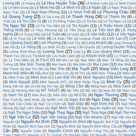
Lê Hứa Huyền Trân
(39)
Lương
(4)
Lê Hoàng
(2)
Lê Khánh Luận
(1)
Lê Minh Chán
Lê Minh Hải
(3)
Lê Minh Vũ
(3)
Lê Ngân
(3)
(1)
Lê Minh Dung
(2)
Lê Ngọc Phái
(1)
L
Lê Phương Châu
(30
Lê Ngũ Nam Phong
(11)
Lê Nhựt Triết
(8)
Ngọc Trác
(1)
Lê Quang Trạng
(23)
Lê Thanh Hùng
(34)
Lê Thanh My
(8)
Lê Sa Long
(2)
L
L
Lê Thị Cẩm Tú
(6)
Thấu
(1)
Lê Thị Hồng Thắm
(1)
Lê Thị Kim
(1)
Lê Thị Ngọc Lệ
(1)
Thị Ngọc Nữ
(33)
Lê Thị Xuyên
(13)
Lê Thiếu Nhơn
(15)
L
Lê Thị Thu Hiền
(1)
Thống Nhất
(6)
Lê Tiến Mợi
(6)
Lê Trọn
Lê Thụy Phương
(2)
Lê Tiến Dũng
(1)
Nghĩa
(3)
Lê Tuân
(4)
Lê Văn Hiếu
(12)
Lê Văn Ngă
Lê Trung Hiếu
(1)
Lê Uyên
(1)
(3)
Lê Vinh
(4)
Linh Lan
(7)
Lin
Lê Vi Thuỷ
(1)
Lê Xuân Tiến
(1)
Lindsay Polak
(1)
Lan (Quảng Nam)
(8)
Linh Phương
(3)
Long Khánh
(4)
Linh Thy
(2)
Long Vương
(1
Lữ Hồng
(3)
Lương Duyên Thắn
luân hồi
(1)
Lư Nhất Vũ
(1)
Lương Cẩm Quyên
(1)
Lương Sơn
(27)
(3)
Lưu Ly
(6)
Lưu Quang Minh
(15)
Lương Đình Khoa
(1)
Lư
Lý Khánh Vinh
(15)
Thành Tựu
(1)
Lưu Thị Mười
(2)
Lưu Xuân Cảnh
(2)
Lý Thành Lon
M.T.N.H
(7)
(1)
Lý Thời Miễn
(1)
Mã Nhị Lan
(1)
Mạc Minh
(2)
Mạc Tố Hồng
(1)
Mạ
Mai Đức Trung
(6)
Mai Loan
(12)
Tường
(2)
Mai Hạnh
(1)
Mai Kiệm
(1)
Mai Nhật
(2
Mai Tuyết
(37)
Mang Viên Long
(63
Mai Thìn
(3)
Mai Thanh
(1)
Mai Thị Vân
(1)
Marie Hải Miên
(4)
Mẫu Đơn
(1)
Mèo Con
(1)
Mi Thu
(1)
Miên Đức Thắng
(2)
Miên Lin
Minh Đan (Lọ Lem Đất Võ)
(6)
Minh Nguyên
(15)
Minh Nguyễ
(1)
Minh Châu
(2)
Minh Vy
(25)
(3)
Minh Nguyệt
(15)
Minh Nguyệt (NT)
(1)
Minh Nhân Tông
(1)
Mỗ
Mộng Cầm
(8)
Mùa Xanh
(3
tháng một tác giả và một bài thơ hay
(2)
Mộng Nam
(1)
MỸ THUẬT
(6)
Mưa
(1)
Mường Mán
(1)
My Tiên
(1)
Mỹ Vân
(1)
Nam Art
(2)
Nam Ca
Ngàn Thương
(33)
Nam Thi
(17)
NCCGL
(4)
(1)
Năm Bửu
(1)
Nấm Độc
(1)
Ngà
Ngọc Diệp
(35)
Ngọc Bút
(8)
Đẹp Tươi
(1)
nghệ thuật.
(1)
nghiên cứu
(1)
Ngọc Thịn
Ngô Diệp
(6)
Ngô Đình Hải
(7)
(1)
Ngô Càn Chiểu
(1)
Ngô Cự Chính
(2)
Ngô Hồn
Ngô Minh Trãi
(3)
Nhung
(1)
Ngô Liêm Khoan
(1)
Ngô Nguyên Ngiễm
(1)
Ngô Thị Ho
Ngô Thuý Nga
(30)
Ngô Thị Ngọc Diệp
(10)
Ngô Thúy Nga
(16)
Ngô Thy Họ
(1)
Ngô Văn Cư
(52)
(7)
Ngô Văn Giảng
(11)
Ngô Văn Khanh
(17)
Ngô Viết Hòa
(2
Nguyễn An Bình
(70)
Nguyễn An Đình
(4)
Nguyễn
(1)
Nguyễn Ánh 9
(1)
Nguyễn B
Nguyê
Nhân
(1)
Nguyễn Bích Sao Linh
(1)
Nguyễn Bình
(1)
Nguyễn Bính Hồng Cầu
(2)
Cẩn
(26)
Nguyễn Chinh
(4)
Nguyễn Châu
(2)
Nguyễn Công Thụ
(2)
Nguyễn Côn
Nguyễ
Tùng Chinh
(1)
Nguyễn Cử Tú Quỳnh
(2)
Nguyên Diệp
(1)
Nguyễn Dũng
(1)