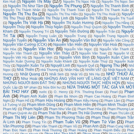
Nguyễn Thị Mây
(127)
Kim Huệ
(2)
Nguyễn Thị Ngọc Hải
(1)
Nguyễn Thị Ngọc Se
Nguyễn Thị Phụng
(27)
Nguyễn Thị Như Tâm
(3)
Nguyễn Thị Thanh Bình
(6
(2)
Nguyễn Thị Thành Nhân
(1)
Nguyễn Thị Thanh Toàn
(1)
Nguyễn Thị Thanh Xuân
(1
Nguyễn Thị Thu Ba
(23)
Nguyễ
Nguyễn Thị Thu Hiền
(1)
Nguyễn Thị Thu Hoài
(1)
Thị Thu Thuý
(3)
Nguyễn Thị Thùy Linh
(3)
Nguyễn Thị Tiết
(3)
Nguyễn Thị Tuyế
Nguyễn Thị Việt Hà
(39)
Nguyễn Thị Xuân Hương
(14)
(1)
Nguyễn Thu Hằng
(1
Nguyễn Thủy
(4)
Nguyễn Thúy Ngân
(13)
Nguyễn Thườn
Nguyễn Thuý Quỳnh
(2)
Nguyễ
Kham
(3)
Nguyễn Tiến Đường
(8)
Nguyễn Thượng Trí
(2)
Nguyễn Trần
(1)
Trí Tài
(40)
Nguyễn Trọng Luân
(2)
Nguyễn Trung
(1)
Nguyễn Trung Nguyên
(1
Nguyễn Văn Ân
(68)
Nguyễn Tuyển
(4)
Nguyễn Văn Bút
(6)
Nguyễn Văn Công
(2
Nguyễn Văn Cường (CCK)
(4)
Nguyễn Văn Hiến
(5)
Nguyễn Văn Hoà
(5)
Nguyễ
Nguyễn Văn Học
(55)
Văn Hòa
(2)
Nguyễn Văn Ngọc
(1)
Nguyễn Văn Thanh
(1
Nguyễn Văn Thảo
(17)
Nguyễn Văn Thành
(1)
Nguyễn Văn Toan
(1)
Nguyên Vi
(1
Nguyễn Vĩnh Bình
(3)
Nguyễn Xuân Cảm
(3
Nguyễn Việt Hà
(2)
Nguyễn Vinh
(1)
Nguyễn Xuân Dương
(1)
Nguyễn Xuân Khánh
(1)
Nguyễn Xuân Thuỷ
(1)
Nguyễn Xuâ
Ngưng Thu
(44)
Nguyễn Xuân Tư
(3)
Nguyệt Linh
(5)
Thủy
(1)
Nguyệt Quế
(1)
Nh
Nhã Thiên
(7)
Ngọc
(1)
nhà Thương
(1)
Nhân Hậu
(2)
NHÂN VẬT
(1)
Nhật Nguyệt Xuâ
NHỚ THUỞ Ấ
Nhật Quang
(17)
Hương
(1)
Nhất Sinh
(1)
Nhật Vũ
(1)
Nhi Hạ
(1)
THƠ
(37)
Như Hoài
(4)
NHỮNG ÁNG VĂN HAY VỀ LÀNG QUÊ VIỆT NAM
(7
NHỮNG NGƯỜI BẠN ĐÂT THỦ
(6)
NHỮNG NGƯỜI THỰC HIỆN HQN
(5)
Nôn
NỬA THÁNG MỘT TÁC GIẢ VÀ MỘ
Quốc Lập
(2)
NP phan
(1)
Nửa Đời hư
(1)
BÀI THƠ HAY
(38)
Phạ
nước
(1)
O. Henry
(1)
P.N. Thường Đoan
(1)
Pearl
(1)
Ánh
(34)
Phạm Anh Xuân
(3)
Phạm Bá Nhơn
(2)
Phạm Cao Hoàng
(1)
Phạm Đìn
Phạm Hữu Hoàng
(20)
Nghi
(1)
Phạm Hổ
(1)
Phạm Kiều Hưng
(1)
Phạm Lâm
(1)
Phạ
Phạm Minh Dũng
(14)
Phạm Minh Hiền
(9)
Phạm Minh Thuận
(10
Lê Tường Vi
(1)
Phạm Ngân
(3)
Phạm Mỹ
(1)
Phạm Như Vân
(1)
Phạm Phan Hòa
(1)
Phạm Phương La
Phạm Thái Ba
(4)
Phạm Thị Hải Dương
(9)
(1)
Phạm Quỳnh An
(1)
Phạm Thị Liên
(1
Phạm Thị Mỹ Liên
(30)
Phạm Thị Phương Thảo
(3)
Phạm Thuý
(6)
Phạm Trầ
Phạm Tuấn Vũ
(29)
Phạm Tử Văn
(21)
Ái Linh
(4)
Phạ
Phạm Trung Tín
(2)
Văn Phương
(16)
Phan Anh
(12)
Phạm Văn Thạnh
(1)
Phạm Vũ
(1)
Phan Cung Việt
(1
Phan Đức Nam
(1)
Phan Hoài Thương
(1)
Phan Hoàng
(2)
Phan Huỳnh Điểu
(1)
Pha