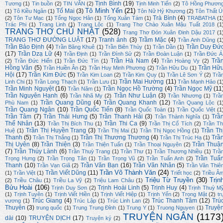
Tịnh Bình
(19)
Tương
(1)
Tin buồn
(2)
TIN VĂN
(2)
Tịnh Minh Tiến
(2)
Tô Hồng Phươn
Tô Minh Yến
(21)
Tố Mai
(3)
(1)
Tô Kiều Ngân
(1)
Tôn Nữ Hỷ Khương
(2)
Tôn Thất Ú
Trà Bình
(4)
(2)
Tôn Tư Mạc
(1)
Tống Ngọc Hân
(1)
Tống Xuân Tám
(1)
TRABATHA
(1
Trác Phi
(1)
Trang Linh
(1)
Trang Lộc
(1)
Trang Thơ Chào Xuân Mậu Tuất 2018
(1
TRANG THƠ CHỦ NHẬT
(528)
Trang Thơ Đón Xuân Đinh Dậu 2017
(1
TRANG THƠ ĐƯỜNG LUẬT
(17)
Tranh ảnh
(3)
Trầm Mặc
(4)
Trần Anh Dũng
(1
Trần Bảo Định
(4)
Trần Duy Đứ
Trần Băng Khuê
(1)
Trần Biên Thùy
(1)
Trần Dần
(1)
(17)
Trần Dzạ Lữ
(4)
Trần Định
(1)
Trần Đình Sử
(2)
Trần Đoàn Luận
(1)
Trần Đức Á
Trần Hà Nam
(4)
Trầ
(2)
Trần Đức Hiển
(1)
Trần Đức Tín
(1)
Trần Hoàng Vy
(2)
Hồng Vân
(5)
Trần Hữ
Trần Huiền Ân
(2)
Trần Huy Minh Phương
(2)
Trần Hữu Du
(1)
Hội
(17)
Trần Kim Đức
(5)
Trần Kim Loan
(2)
Trần Kim Quy
(1)
Trần Lê Sơn Ý
(2)
Trầ
Trần Mai Hường
(11)
Linh Chi
(1)
Trần Long Thạch
(1)
Trần Lưu
(1)
Trần Mạnh Hảo
(1
Trần Minh Nguyệt
(16)
Trần Ngọc Hồ Trường
(4)
Trần Ngọc Mỹ
(11
Trần Năm
(1)
Trần Nguyên Hạnh
(6)
Trần Như Luận
(3)
Trần Nhã My
(2)
Trần Nhương
(1)
Trầ
Trần Quang Dũng
(4)
Trần Quang Khanh
(12)
Phù Nam
(1)
Trần Quang Lộc
(1
Trần Quang Ngân
(10)
Trần Quốc Tiến
(8)
Trần Quốc Toàn
(1)
Trần Quốc Việt
(1
Trần Tâm
(7)
Trần Thái Hưng
(5)
Trần Thanh Hải
(3)
Trầ
Trần Thành Nghĩa
(1)
Thế Nhân
(13)
Trần Thi Ca
(9)
Trần Thị Bích Thu
(1)
Trần Thị Cổ Tích
(2)
Trần Th
Trần Thị Huyền Trang
(3)
Trần Th
Huệ
(1)
Trần Thị Mai
(1)
Trần Thị Ngọc Hồng
(1)
Thanh
(5)
Trần Thị Thương Thương
(4)
Trầ
Trần Thị Thắng
(1)
Trần Thị Trúc Hạ
(1)
Thị Uyên
(8)
Trần Thiện
(3)
Trần Thuậ
Trần Thiện Tuấn
(1)
Trần Thoại Nguyên
(2)
(7)
Trần Thúy Lành
(6)
Trần Thuỳ Trang
(1)
Trần Thư
(1)
Trần Thương Nhiều
(1)
Trầ
Trần Tuấ
Trọng Hưng
(2)
Trần Trọng Tân
(1)
Trần Trọng Vũ
(2)
Trần Tuấn Anh
(2)
Thanh
(10)
Trần Văn Bạn
(16)
Trần Văn Nhân
(5)
Trần Vạn Giã
(2)
Trần Văn Thiê
Trần Võ Thành Văn
(24)
Trần Viết Dũng
(11)
(1)
Trần Việt
(1)
Triết học
(2)
Triều Â
Triệu Từ Truyền
(30)
Trịn
(2)
Triều Châu
(1)
Triều La Vỹ
(2)
Triệu Lam Châu
(1)
Bửu Hoài
(106)
Trịnh Hoài Linh
(5)
Trịnh Huy
(4)
Trịnh Duy Sơn
(2)
Trịnh Thuỳ M
(1)
Trịnh Tuyên
(1)
Trịnh Viết Hiền
(1)
Trịnh Viết Hiệp
(1)
Trịnh Yến
(2)
Trọng Mật
(2)
tr
Trúc Giang
(4)
Trúc Thanh Tâm
(12)
Trú
vương
(1)
Trúc Lập
(1)
Trúc Linh Lan
(2)
Thuyên
(3)
Truyệ
trung quốc
(1)
Trung Trung Đỉnh
(1)
Trung Y
(1)
Truong Nguyen
(1)
TRUYỆN NGẮN
(1173
dài
(10)
TRUYỆN DỊCH
(17)
Truyện ký
(2)