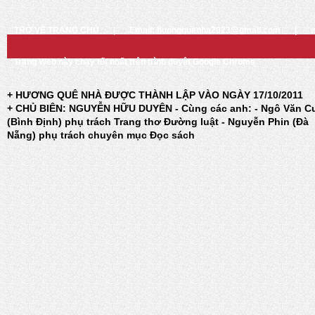
TRỞ VỀ TRANG CHỦ
|
Email: huongquenha2023@gmail.com
|
Trang Web này chạy tốt nhất trên trình duyệt Google Chrome
+ HƯƠNG QUÊ NHÀ ĐƯỢC THÀNH LẬP VÀO NGÀY 17/10/2011
+ CHỦ BIÊN: NGUYỄN HỮU DUYÊN - Cùng các anh: - Ngô Văn C
(Bình Định) phụ trách Trang thơ Đường luật - Nguyễn Phin (Đà
Nẵng) phụ trách chuyên mục Đọc sách