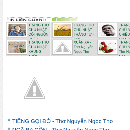
TRANG THƠ
TRANG THƠ
TRAN
CHỦ NHẬT:
CHỦ NHẬT:
CHỦ N
CỘI NGUỒN
THÁNG TƯ -
CHIỀU
QUÊ C...
Thơ ...
EM CHI
TRANG THƠ
XUÂN XA -
TRAN
CHỦ NHẬT:
Thơ Nguyễn
CHỦ N
KHUNG
Ngọc Thơ
Thơ N
TRỜI
Ngọ...
THÁN...
TIẾNG GỌI ĐÒ - Thơ Nguyễn Ngọc Thơ
NGÃ BA CỒN - Thơ Nguyễn Ngọc Thơ