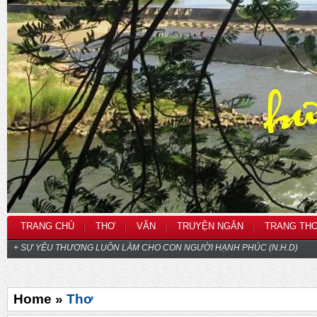
TRANG CHỦ
THƠ
VĂN
TRUYỆN NGẮN
TRANG TH
+ SỰ YÊU THƯƠNG LUÔN LÀM CHO CON NGƯỜI HẠNH PHÚC (N.H.D)
Home »
Thơ