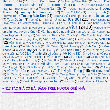
TRUYỆN VỪA
(14)
Trương Công Tưởng
(16)
Trương Đìn
Trương Diễm Phiến
(1)
Phượng
(8)
Trương Đình Tuấn
(3)
Trương Hồng Phúc
(14)
Trương Huỳnh Nh
Trườn
Trương Nam Chi
(5)
Trân
(2)
Trương Lan Anh
(1)
Trương Thanh Cường
(2)
Thắng
(65)
Trương Thị Thanh Tâm
(22)
Trường Thịnh
(6
Trương Thị Thúy
(2)
Trương Văn Dân
(21)
Tuấn Nguyễ
Trương Tri
(2)
Trương Viết Hùng
(1)
TTM
(1)
TÙY BÚT
(120)
(7)
Tuấn Quỳnh
(3)
Tuệ Mỹ
(1)
Tuti
(2)
Tuỳ bút
(2)
Tuyết Nhung
(2
Tuyết Vân
(1)
tứ đại mỹ nhân
(1)
Tường Vi
(1)
TX
(1)
Út Lãng Tử
(1)
Uyên Khuê
(2)
Uyê
Văn
(2483)
Minh
(1)
Uyển Phan
(1)
Vạn Lộc
(1)
Vành Khuyên
(1)
Văn Công M
văn hóa truyền thống
(5)
Văn học nước ngoài
(13)
(2)
Văn Lưu
(1)
Văn Nguyên
(1
Vă
Văn Nguyên Lương
(7)
Văn Nhược Ba
(1)
Văn Thạnh
(2)
Văn Thành Lê
(1)
Thắng
(23)
Vân Ph
Vân Đồn
(3)
Vân Giang
(12)
Văn Trọng Hùng
(1)
Vân Khanh
(2)
(32)
Vân Tùng
(2)
Vi Ánh Ngọc
(2)
Vi Quốc Hiệp
(1)
Victor Remizov
(1)
VIDEO CLIP
(2
Viễn Trình
(25)
Vĩn
Vĩnh Sơn
(7)
Việt Quỳnh
(1)
Việt Trang
(1)
Việt Trương
(1)
Thông
(43)
Vĩnh Tuy
(21)
Võ Chân Cửu
(17)
Võ Chí Nhất
(3)
Võ Bá Cường
(1)
V
Võ Diệu Thanh
(18)
Võ Đông Điền
(4)
Công Liêm
(1)
Võ Dõng
(1)
Võ Hà
(1)
Võ Hạn
Võ Ngọc Thọ
(4)
Võ Như Văn
(3)
Võ Thị Nga
(13)
(2)
Võ Mỹ Cát
(1)
Võ Thị Thu Thủ
Võ Thuỵ Như Phương
(15)
Võ Xuân Phươn
(1)
Võ Văn Hoa
(1)
Võ Văn Luyến
(1)
(3)
Vũ Đình Huy
(9)
Vũ Bình Lục
(1)
vũ đạo
(1)
Vũ Đình Liên
(1)
Vũ Đình Minh
(1)
V
Vũ Hạnh
(3)
Đình Nguyệt
(2)
Vũ Đình Thung
(2)
Vũ Đức Trọng
(1)
Vũ Hạ
(1)
Vũ Hùn
Vũ Thị Huyền Trang
(115)
Vũ Miên Thảo
(5)
Vũ Thụy Khu
(2)
Vũ Thành An
(1)
(8)
Vũ Trọng Quang
(1)
Vũ Trọng Tâm
(2)
Vũ Trọng Thanh
(1)
Vương Doãn
(1)
Vươn
Vương Hoài Uyên
(4)
Vương Tâm
(3)
Xanh Nguyên
(4)
Hạnh
(1)
Xuân Đài
(1
Xuân Phong
(6)
Xuân Tiến
(20)
Ý Thu
(3)
Yên Kha
(7)
Xuân Phương
(1)
Ziken
(2)
-------------------------------------------------------------------------
+ 817 TÁC GIẢ CÓ BÀI ĐĂNG TRÊN HƯƠNG QUÊ NHÀ
-------------------------------------------------------------------------