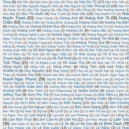
Thuỵ
(6)
Hàn Du Tử
(17)
Hải Yến
(2)
Hàm Sơn
(1)
Hàn Dã Thảo
(2)
Hàn Hữu Yên
(1
Hàn Phong Vũ
(19)
Hàn Lâm
(1)
Hãn Nguyên Nguyễn Nhã
(1)
Hàn Nguyệt
(1)
Hàn Tí
(1)
Hạng Vũ
(1)
Hậu Cốc Ngang
(1)
Hậu Đậu
(1)
Hiếu Dũng
(1)
Hoa Hướng Dương
(1
Hoà
Hoa Tím Buồn
(4)
Hoà Văn
(10)
Hoa Mai
(2)
Hoa Tuyết
(2)
Hoa Xuyến Chi
(1)
Huyền Thanh
(53)
Hoàng Anh 79
(26)
Hoàn
Hoàng Anh
(6)
Hoan Giang
(1)
Chẩm
(53)
Hoàng Giao
(4)
Hoàng Hạ Miê
Hoàng Chẫm
(1)
Hoàng Đình Quang
(2)
(6)
Hoàng Khánh Duy
(5)
Hoàng Hữu
(1)
Hoàng Kim
(1)
Hoàng Kim Chi
(1)
Hoàng Ki
Hoàng Linh
(6)
Hoàng Lộc
(8)
Oanh
(2)
Hoàng Long
(2)
Hoàng Mẫn
(1)
Hoàng Min
Hoàng Ngọc Xuân
(4)
Tường
(2)
Hoàng Nghĩa Lược
(1)
Hoàng Nguyên
(1)
Hoàng Ph
Hoàng Thị Nhã
(8)
Ngọc Tường
(1)
Hoàng Thảo Chi
(1)
Hoàng Thị Bích Hà
(1)
Hoàn
Hoàng Trọng Quý
(9)
Thị Thu Thủy
(2)
Hoàng Trang
(1)
Hoàng Trần
(1)
Hoàng Trọn
thắng
(1)
Hoàng Tuấn Sơn
(1)
Hoàng Tuyên
(2)
Hoàng Vũ Thuật
(1)
Hoàng Xuân Hiến
(1
Hồ Bích Ngọc
(4)
Hoàng Xuân Niên
(1)
Hồ Bích Vân
(2)
Hồ Đắc Thiếu Anh
(1)
Hồ Hải
(2
H
Hồ Lê Diêm
(1)
Hồ Nam
(1)
Hồ Ngọc Diệp
(1)
Hồ Nhật Quang
(1)
Hồ Sĩ Duy
(1)
H
Thanh Ngân
(10)
Hồ Thế Phất
(3)
Hồ Thế Hà
(2)
Hồ Thế Sinh
(1)
Hồ Tĩnh Tâm
(1)
Tịnh Thuỷ
(21)
Hồ Xuân Thu
(3)
Hồ Vũ Khánh Linh
(1)
Hội Nhà văn TP. HCM
(1
Hồng Hạnh
(3)
Hồng Phúc
(8)
Hồng Tâm
(10)
Huệ Triệu
(3
Hồng Liễu
(1)
HUMICHI
(5)
Huy Nguyên
(15)
Huy Vọng
(17)
Huy Vũ
(1)
Huyết Kiệt
(1)
Huỳnh D
Huỳnh Gia
(18)
Thảo
(1)
Huỳnh Kim Bửu
(1)
Huỳnh Minh Lệ
(2)
Huỳnh Ngọc Nga
(1
Huỳnh Ngọc Phước
(29)
Huỳnh Như Phương
(1)
Huỳnh Thanh Lan
(1)
Huỳnh Th
Quỳnh Nga
(1)
Huỳnh Thúy Thúy
(1)
Huỳnh Văn Diệu
(1)
Huỳnh Văn Mỹ
(1)
Huỳnh Vă
Huỳnh Xuân Sơn
(3)
Hương Đình
(4)
Yên
(1)
Hương Đêm
(1)
Hương Quê Nhà
(1
Hương Văn
(6)
James Dylan
(4)
Hửu Thỉnh
(1)
Irina Polianxkaia
(1)
James Joyce
(1
Jeffrey Thai
(9)
Jerry Thu Trà
(7)
Kha Tiệm Ly
(4)
Kai Hoàng
(1)
Kate Chopin
(1)
Kh
Khổng Trường Chiến
(3)
Xuân
(1)
Khán Võ
(2)
Khảo Mai
(1)
khoa học
(1)
Khổng Vĩn
Kiến Giang
(12)
Kim Chuôn
Nguyên
(1)
KỊCH BẢN
(1)
Kiên Giang
(1)
Kiều Huệ
(1)
Kim Sơn Giang
(22)
(4)
Kim Ngoan
(15)
Kim Tiết
(10
Kim Dung
(2)
Kim Quyên
(1)
Ký sự
(14)
Kim Yến
(1)
Kỳ Nam
(2)
Lã Bố
(1)
La Hán
(1)
La Mai Thi Gia
(1)
Lạc Thảo
(1
Lam Giang
(3)
Lãng D
Lại Ngọc Thư
(1)
Lan Anh
(1)
Lan Phương
(1)
Lan Thanh
(1)
Lâm Trú
(6)
Lâm Bích Thuỷ
(8)
Lâm Cẩm Ái
(3)
Lâm Hạ
(11)
Lâm Huy Nhuận
(1)
(30)
Lê Đình Danh
(79
Lê Ân
(5)
Lê Bá Duy
(9)
Lâm Xuân Vi
(1)
Lâu Văn Mua
(1)
Lê Đức Lang
(13)
Lệ Hằng
(3)
Lê Hoà
Lê Đức Hoàng Vân
(1)
Lê Giang Trần
(1)