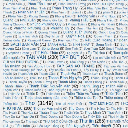
Phan Mai Thư Nhã
(6)
Phan Nam
(20)
Hữu Lý
(1)
Phan Khanh
(2)
Phan Quỳnh Nh
Phan Tấn Lược
(6)
(1)
Phan Sửu
(1)
Phan Thanh Cương
(2)
Phan Thị Huỳnh Trang
(2
Phan Trang Hy
(25)
Phan Tiên Phát
(1)
Phan Tình
(1)
Phan Văn Bình
(1)
Phan Vă
Phan Văn Thuần
(3)
Thạnh
(1)
Phan Vĩnh
(1)
phần 1
(1)
phần 2
(1)
phần 3
(1)
phần 
Phỏng vấn
(7)
Ph
(1)
Phiêu Vân
(1)
Phong Dương
(2)
Phong Điệp
(1)
Phú Ngọc
(1)
Quang
(3)
Phú Xuân
(8)
Phùng Hiếu
(10)
Phùng Gia Lộc
(1)
Phùng Hiệu
(1)
Phùn
Phùng Phương Quý
(7)
Hoàng Chương
(1)
Phụng Thiên
(1)
Phùng Văn Khai
(1)
Phướ
Phương Phương
(10)
Phương Uy
(5)
Vũ
(1)
Quan Thế Âm
(1)
Quảng Ngọc
(1
Quang Tuấn Dũng
(9)
Quảng Ngôn Lê Ngữ
(1)
Quang Thám
(1)
Quốc Hùng
(2)
Quố
Quỳnh Nga
(16)
Tuyên
(1)
quy luật dịch
(1)
Quỳnh Lệ
(1)
Quỳnh Trâm
(1)
Raso
Rêu (Cao Hoàng Từ Đoan
Helmandollar
(1)
Raymond Carver
(1)
Raymond Thư
(1)
SÁCH BẠN VĂN
(71)
(13)
Song Ninh
(11)
Sôn
SARAH HALL
(1)
SINH NHẬT
(1)
Hương
(11)
Sông Song
(8)
Sơn Trần
(15)
Sông Lam
(1)
Sơn Tịnh
(2)
Sruthi Thekkia
T.T.Hiếu Thảo
(22)
Tạ Thị Hoa
(14)
Tam quố
(1)
Stephen Crane
(1)
Tạ Nghi Lễ
(1)
TẢN VĂN
(230)
TẠP BÚT
(624)
diễn nghĩa
(4)
TẠ
Tạp chí Văn Mới
(1)
CHÍ VN BÌNH DƯƠNG
(11)
Tashi Dawa
(1)
Tâm Lãng
(1)
Tâm Nhiên
(2)
Tấn Hòa
(1
TẬP SAN ÁO TRẮNG
(39)
Tần Khánh
(4)
Tân Vương Huy
(1)
Tập san Văn họ
nghệ thuật Hương Quê Nhà
(1)
Tây bá hầu Cơ Phát
(1)
Tây Du Ký
(1)
Tây Sơn bi hùn
Thạch Đà
(7)
Thạch Sene
(5
truyện
(2)
Thạch Anh
(2)
Thạch Cầu
(1)
Thạch Lam
(1)
Thanh Bình Nguyên
(27)
Thái An Khánh
(2)
Thái Hoà
(1)
Thành Dũng
(1)
Thanh Hả
Thanh Minh
(4)
(1)
Thanh Huyền
(2)
Thanh Lương
(2)
Thanh Phong
(1)
Thanh Sơn
(1
Thanh Trắc Nguyễn Văn
(42)
Thanh Thảo
(3)
Thanh Tùng
(7)
Thành Văn
(3
Thạnh Văn
(1)
Thanh Xuân
(2)
Thảo Nguyễn
(1)
Thâm Tâm
(1)
Thần Y
(1)
Thi Ngọc La
Thiên Di
(5)
Thiên Thần Áo Trắng
(7)
Thiên Tôn
(10
(1)
Thiên Ân
(1)
Thiên Sơn
(1)
Thiệp chúc mừng năm mới
(4)
Thiệp chúc Tết
(3)
Thiệp mừng
(3
Thiên Trần
(1)
Thơ
(3149)
TH
THƠ MỜI HOẠ
(7)
Thông báo
(1)
Thơ Lê Nhựt Triết
(1)
PHỔ NHẠC
(106)
Thời sự Văn nghệ
(6)
Thu Dung
(3)
Thu Hằng
(1)
Thu Hiền
(1
Thuận Thảo
(8)
Thục Minh
(7)
Thuỳ Anh
(13
Thu Hoài
(1)
Thu Nga
(1)
Thuận Yến
(1)
Thụy Du
(3)
Thuỵ Du
(1)
Thuỳ Dương
(1)
Thùy Dương
(1)
Thủy Điền
(1)
Thuỳ Nhân
(1
Thư tin
(285)
Thư cảm ơn
(1)
Thư ngỏ
(1)
THƯ NGỎ CỦA HQN
(2)
THƯ VIỆN TÁ
Tiểu thuyết
(107)
Tiểu luận
(4)
Tiểu Nguyệt
(5)
GIẢ
(1)
Tiểu Mục Đồng
(1)
Tiê