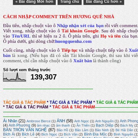
« Bài đăng Mới hơn
Trang chủ
Bài đăng Cũ hơn »
CÁCH NHẬP COMMENT TRÊN HƯƠNG QUÊ NHÀ
Đầu tiên, nhấp chuột vào ô
Nhập nhận xét của bạn
rồi viết comment
Viết xong, nhấp chuột vào ô
Tài khoản Google
.
Sau đó nhấp chuộ
vào
Tên/URL
thì sẽ hiện ra 2 ô. Ô phía trên, ghi
Họ và tên
của bạn
Ô phía dưới, ghi dòng chữ:
huongquenha.com
Cuối cùng, nhấp chuột vào ô
Tiếp tục
và nhấp chuột tiếp vào ô
Xuấ
bản
là xong.
(Nếu bạn đã có sẵn Tài khoản Google, thì sau khi viế
comment, chỉ cần nhấp chuột vào ô
Xuất bản
là thành công
)
Số lượt xem tháng trước
139,307
-------------------------------------------------------------------------
TÁC GIẢ & TÁC PHẨM
*
TÁC GIẢ & TÁC PHẨM
*
TÁC GIẢ & TÁC PHẨ
*
TÁC GIẢ & TÁC PHẨM
*
TÁC GIẢ & TÁC PHẨM
-----------------------------------
-------------------------------------------------------------------------------------------------------------
--------------
Ái Nhân
(21)
ẢNH
(58)
Anh Phon
Ambrose Bierce
(1)
Anh Ngọc
(1)
Anh Nguyên
(1)
(4)
Anh Phương
(9)
Bạch Diệp
(5)
âm nhạc
(2)
âm thanh
(1)
Ân Thiên
(1)
Bách Mỵ
(2
BÀN TRÒN VĂN NGHỆ
(87)
Bảo Hồ
(1)
Bảo Lâm
(1)
Bảo Ninh
(2)
Bé Hải Dân
(1
Bích Ái
(3)
Bích Lê
(4)
Bình Địa Mộc
(3)
Bích Ngọc
(1)
Bích Vân
(2)
Bình Nguyên
(1