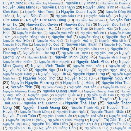
Duy Khương
(6)
Nguyễn Duy Thịnh
(3)
Nguyễn Duy Phương
(1)
Nguyễn Đại Duẩn
(2
Nguyễn Đặng Mừng
(3)
Nguyễn Đăng Thanh
(20)
Nguyễn Đăng Trình
(4)
Nguyễ
Nguyễn Đoan Tuyết
(25)
Đình Bảng
(1)
Nguyễn Đình Trọng
(1)
Nguyễn Đồng Bộ
Nguyễn Đức Chính
(5)
Nguyễ
Thảo
(1)
Nguyễn Đức Cơ
(1)
Nguyễn Đức Mậu
(2)
Nguyễn Đứ
Đức Minh
(6)
Nguyễn Đức Minh Hùng
(10)
Nguyễn Đức Nhân
(1)
Phú Thọ
(26)
Nguyễn Đức Quyền
(4)
Nguyễn Đức Tấn
(6)
Nguyễn Đức Tình
(4
Nguyên Hạ
(11)
Nguyễ
Nguyễn Gia Long
(1)
Nguyễn Hải Thảo
(2)
Nguyễn Hậu
(2)
Hiếu
(8)
Nguyễn Hiếu Học
(2)
Nguyễn Hòa Hiệp
(2)
Nguyễn Hoài Ân
(1)
Nguyễn Hoàn
Nguyễn Huệ
(3)
Nguyễn Huy
(3
Thức
(2)
Nguyễn Hồng Diệu
(1)
Nguyên Hùng
(1)
Nguyễn Huy (HD)
(1)
Nguyễn Huy Khôi
(1)
Nguyễn Huỳnh
(1)
Nguyễn Hữu Minh
(1
Nguyễn Hữu Thuần
(4)
Nguyễn Hữu Phú
(1)
Nguyễn Hữu Quý
(2)
Nguyễn Hữu Trun
Nguyễn Khoa Đăng
(51)
Nguyễn Kiề
(2)
Nguyễn Khiêm
(1)
Nguyễn Kiều Lam
(2)
Phương
(3)
Nguyễn Kim Hương
(7)
Nguyễ
Nguyễn Kim Thịnh
(1)
Nguyễn Lam
(2)
Nguyễn Minh Dũng
(46)
Lương Vỵ
(4)
Nguyên Minh
(1)
Nguyễn Minh Hoà
(1
Nguyễn Minh Phúc
(47)
Nguyễ
Nguyễn Minh Khiêm
(1)
Nguyễn Minh Nguyệt
(1)
Minh Quang
(5)
Nguyễn Minh Thuận
(9)
Nguyễn Minh Toàn
(1)
Nguyễn Mỳ
(1
Nguyễn Mỹ Nữ
(3)
Nguyễn Nga
(14)
Nguyễn Nghiêm
(3)
Nguyễn Ngọc Dũng
(1
Nguyễn Ngọc Hà
(4)
Nguyễn Ngọc Hưng
(6)
Nguyễn Ngọc Đặng
(1)
Nguyễn Ngọ
Nguyễn Ngọc Thơ
(31)
Nguyễn Nguy An
Nguyễn Ngọc Tư
(5)
Minh Anh
(1)
(21)
Nguyễn Nguyên Phượng
(69)
Nguyễn Nhật Hùng
(4)
Nguyễn Như Tuấ
Nguyễn Phin
(30)
(14)
Nguyễn Phú Yên
(8)
Nguyên Phong
(1)
Nguyễn Phượng
(2
Nguyễn Quang Quân
(8)
Nguyễn Phương Dung
(2)
Nguyễn Quang Tâm
(2)
Nguyễ
Quang Tuấn
(1)
Nguyễn Quân
(2)
Nguyễn Quốc Ái
(1)
Nguyễn Quốc Bảo
(1)
Nguyễ
Nguyễn Tấn Thuyên
(3)
Nguyễ
Quốc Đông
(1)
Nguyễn Quy
(2)
Nguyên Tâm
(1)
Nguyễn Thái Huy
(35)
Nguyễn Thàn
Thái An
(3)
Nguyễn Thái Dương
(6)
Công
(48)
Nguyễn Thành Giang
(22)
Nguyễn Than
Nguyễn Thanh Hải
(1)
Huyền
(8)
Nguyễn Thành Nhân
(18
Nguyễn Thanh Mừng
(1)
Nguyễn Thánh Ngã
(1)
Nguyễn Thanh Tuấn
(7)
Nguyễn Thanh Xuân
(2)
Nguyễn Thế Kiên
(1)
Nguyễn Thế K
Nguyễn Thị Cẩm Thuỳ
(3
(1)
Nguyễn Thị Ánh Huỳnh
(2)
Nguyễn Thị Bích Phượng
(2)
Nguyễn Thị Diệu Hiền
(3)
Nguyễn Thị Hằn
Nguyễn Thị Chi
(2)
Nguyễn Thị Hải
(1)
(7)
Nguyễn Thị Hồng Đào
(10)
Nguyễn Thị Hậu
(1)
Nguyễn Thị Huệ
(1)
Nguyễn Th