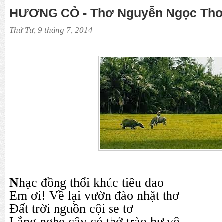
HƯƠNG CỎ - Thơ Nguyễn Ngọc Th
Thứ Tư, 9 tháng 7, 2014
N
hạc đồng thổi khúc tiêu dao
Em ơi! Về lại vườn đào nhặt thơ
Đất trời nguồn cội se tơ
Lắng nghe
cây
cỏ thở trào hư vô